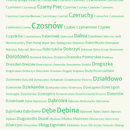
Czarne Małe
Czarnocin
Czarnolas
Czarnotrzew
Czarny Piec
Czarnowo
Czarnów
Czarnowąż
Czchów
Czechów
Czerewki
Czeruchy
Czermno
Czernice Borowe
Czernikowo
Czertyń
Czerwińsk
Czerwonak
Czosnów
Czubin
Czymanowo
Czyżew
Czerwone
Czocha
Dalnia
Cząstków
Dalanówek
Daniłowo
Częstochowa
Daleszyce
Debrzno
Delft
Den Haag
Dobre Miasto
Dembskie Góry
Depot
Derc
Dobiegniew
Dobieżyn
Dobrojewo
Dobrzyń
Dobrzyków
Dobrylas
Dobrzeń
Dobrzyca
Doktorce
Dolna Grupa
Domaniew
Dorotowo
Drawsko Pomorskie
Drawno
Dosłońce
Dołubno
Drebkau
Drogiszka
Dresden
Dreszew
Drewniaczki
Drewnów
Drezdenko
Droblin
Dudy Puszczańskie
Drogoszewo
Drohiczyn
Droszków
Drwalew
Drygały
Drążewo
Działdowo
Duninowo
Duży Dół
Dymaczewo
Dzbądzek
Dziadkowice
Dziarny
Dziekanów
Dzierzgoń
Dziecinów
Dzierzgowo
Dziekanów Leśny
Dziemiany
Dziwnów
Dzierżążnia
Dzierzgów
Dzierżoniów
Dziewierzewo
Dziećmirowice
Dziunin
Dąbrowa
Dziwnówek
Dąbie
Dąbroszyn
Dąbrowa Białostocka
Dąbrowice
Dębina
Dębe
Dąbrówno
Dąbrówka
Dębionek
Dębki
Dęblin
Dębniki
Długosiodło
Dłużek
Dłużka
Dłużniewo
Dębowo
Dłużewo
Dźwierzuty
Dźwirzuty
Elbląg
Dźwirzyno
Elgnówko
Edwardów
Elżbietów
Erurt
Ełk Szyba
Fabianki
Faborgi