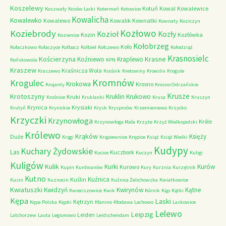
Koszelewy
Kotuń
Kowal
Kowalewice
Koszwały
Kosów Lacki
Kotermań
Kotowice
Kowalicha
Kowalewko
Kowalewo
Kowalik
Kownatki
Kownaty
Koziczyn
Kozłowo
Koziebrody
Kozioł
Kozły
Kozin
Kozłówka
Kozienice
Kołobrzeg
Koło
Kołaczkowo
Kołaczyce
Kołbacz
Kołbiel
Kołczewo
Kołodziąż
Krasnosielc
Kościerzyna
Krasne
Koźniewo
Kraplewo
Końskowola
KPN
Kraszew
Kraśnicza Wola
Kraszewo
Kraśnik
Kretowiny
Kroeslin
Krogule
Kromnów
Krogulec
Krokowa
Krosno
Krojanty
Krosno Odrzańskie
Krusze
Krotoszyny
Kruklin
Krukowo
Kruki
Krośnice
Kruklanki
Krusa
Kruszyn
Krynica
Krysiaki
Krutyń
Krynickie
Krysk
Kryspinów
Krzemieniewo
Krzycko
Krzyczki
Krzynowłoga
Króle
Krzynowłoga Mała
Krzyże
Krzyż Wielkopolski
Królewo
Krąków
Księży
Duże
Krągi
Krąpiewnice
Krępice
Książ
Książ Wielki
Kudypy
Kuchary Żydowskie
Las
Kuczbork
Kucice
Kuczyn
Kuligi
Kuligów
Kulik
Kurki
Kurów
Kurowo
Kupin
Kurdwanów
Kury
Kurznia
Kurzętnik
Kutno
Kuźnica
Kuślin
Kusin
Kuznocin
Kuźnica Żelichowska
Kwiatkowice
Kwiatuszki
Kwidzyń
Kwirynów
Kątne
Kwieciszowice
Kwik
Kórnik
Kąp
Kątki
Kępa
Laski
Kętrzyn
Kępa Polska
Kępki
Kłanino
Kłodawa
Lachowo
Laskowice
Lelewo
Leipzig
Leiden
Latchorzew
Lauta
Legionowo
Leidschendam