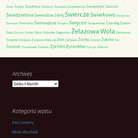
Świdnica
Świebodzin
Świecie
Śrem
Śródka
Świdwin
Świebno
Świebodzice
Świercze
Świerkowo
Świedziebnia
Świeradów Zdrój
Świerzno
Świnoujście
Święcice
Świniary
Żabi Róg
Żabno
Świniarc
Świątki
Święciechów
Żelazowa Wola
Żaby
Żarzyn
Żarów
Żdżar
Żdżarów
Żegiestów
Żerkowice
Żochy
Żuków
Żnin
Żmigród
Żmijewo
Żmijewo-Podusie
Żochowo
Żubryn
Żur
Żychlin
Żyrardów
Żuromin
Żurominek
Żuławki
Żyrzyn
Żółwino
Archives
Archives
Kategoria wpisu
bez roweru
Bliski Wschód