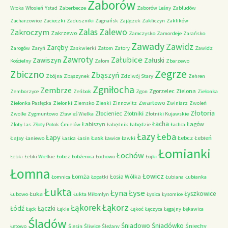
Zaborów
Włoka
Włosień
Ystad
Zaberbecze
Zaborów Leśny
Zabłudów
Zacharzowice
Zacieczki
Zaduszniki
Zagnańsk
Zajączek
Zakliczyn
Zaklików
Zalas
Zalewo
Zakroczym
Zakrzewo
Zamczysko
Zamordeje
Zarańsko
Zawady
Zawidz
Zaręby
Zarogów
Zaryń
Zaskwierki
Zatom
Zatory
Zawidz
Zawroty
Załubice
Zawiszyn
Załuski
Kościelny
Załom
Zbarzewo
Zegrze
Zbiczno
Zbąszyń
Zbójna
Zbąszynek
Zdziwój Stary
Zehren
Zgniłocha
Zembrze
Zgorzelec
Zielona
Zemborzyce
Zeńbok
Zgon
Zielonka
Zwartowo
Zielonka Pasłęcka
Zielonki
Ziemsko
Zienki
Zinnowitz
Zwiniarz
Zwoleń
Złotoria
Złocieniec
Złotniki
Zwolle
Zygmuntowo
Zławieś Wielka
Złotniki Kujawskie
Łacha
Łabiszyn
Łagów
Złoty Las
Złoty Potok
Ćmielów
Łabędnik
Łabędzie
Łachca
Łazy
Łeba
Łapy
Łajsy
Łask
Łebcz
Łebień
Łaniewo
Łasica
Łasin
Ławice
Ławki
Łomianki
Łochów
Łebki
Łebki Wielkie
Łobez
Łobżenica
Łochowo
Łojki
Łomna
Łowicz
Łomża
Łosia Wólka
Łomnica
Łopatki
Łubiana
Łubianka
Łukta
Łyna
Łyse
Łyszkowice
Łuka
Łubowo
Łukta Miłomłyn
Łysica
Łysomice
Łąkorz
Łąkorek
Łódź
Łączki
Łąck
Łąkie
Łąkoć
Łęczyca
Łęgajny
Łękawica
Śladów
Śniadowo
Śniadówko
Śniechy
Łętowo
Ślesin
Śliwice
Ślężany