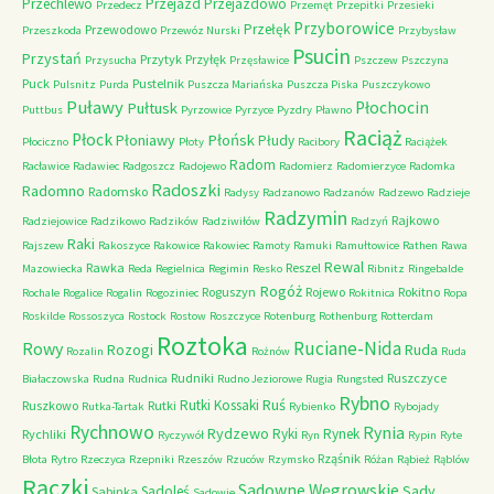
Przechlewo
Przejazd
Przejazdowo
Przedecz
Przemęt
Przepitki
Przesieki
Przyborowice
Przełęk
Przewodowo
Przeszkoda
Przewóz Nurski
Przybysław
Psucin
Przystań
Przytyk
Przyłęk
Przysucha
Przęsławice
Pszczew
Pszczyna
Puck
Pustelnik
Pulsnitz
Purda
Puszcza Mariańska
Puszcza Piska
Puszczykowo
Puławy
Pułtusk
Płochocin
Puttbus
Pyrzowice
Pyrzyce
Pyzdry
Pławno
Raciąż
Płock
Płońsk
Płoniawy
Płudy
Płociczno
Płoty
Racibory
Raciążek
Radom
Racławice
Radawiec
Radgoszcz
Radojewo
Radomierz
Radomierzyce
Radomka
Radoszki
Radomno
Radomsko
Radysy
Radzanowo
Radzanów
Radzewo
Radzieje
Radzymin
Rajkowo
Radziejowice
Radzikowo
Radzików
Radziwiłów
Radzyń
Raki
Rajszew
Rakoszyce
Rakowice
Rakowiec
Ramoty
Ramuki
Ramułtowice
Rathen
Rawa
Rewal
Rawka
Reszel
Mazowiecka
Reda
Regielnica
Regimin
Resko
Ribnitz
Ringebalde
Rogóż
Roguszyn
Rojewo
Rokitno
Rochale
Rogalice
Rogalin
Rogoziniec
Rokitnica
Ropa
Roskilde
Rossoszyca
Rostock
Rostow
Roszczyce
Rotenburg
Rothenburg
Rotterdam
Roztoka
Ruciane-Nida
Rowy
Rozogi
Ruda
Rozalin
Rożnów
Ruda
Rudniki
Ruszczyce
Białaczowska
Rudna
Rudnica
Rudno Jeziorowe
Rugia
Rungsted
Rybno
Ruś
Rutki Kossaki
Ruszkowo
Rutki
Rutka-Tartak
Rybienko
Rybojady
Rychnowo
Rynia
Rydzewo
Ryki
Rynek
Rychliki
Ryczywół
Ryn
Rypin
Ryte
Rząśnik
Błota
Rytro
Rzeczyca
Rzepniki
Rzeszów
Rzuców
Rzymsko
Różan
Rąbież
Rąblów
Rączki
Sadowne Węgrowskie
Sady
Sadoleś
Sabinka
Sadowie