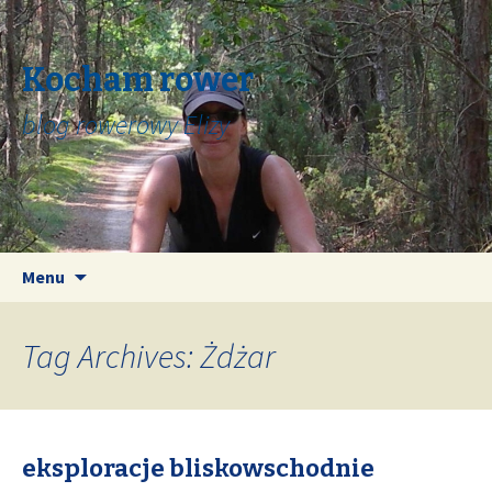
Kocham rower
blog rowerowy Elizy
Skip
Search
Menu
to
for:
content
Tag Archives: Żdżar
eksploracje bliskowschodnie