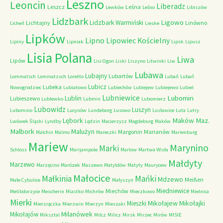
Leszno
Leoncin
Liberadz
Leszcz
Leśna
Lewków
Leśno
Libiszów
Lidzbark
Ligowo
Lidzbark Warmiński
Lichtajny
Linówno
Licheń
Lieske
Lipków
Lipno
Lipowiec Kościelny
Lipiny
Lipniak
Lipsk
Lipusz
Lisia Polana
Liwa
Lipów
Lisi Ogon
Liski
Liszyno
Litwinki
Liw
Lubawa
Lubajny
Lubartów
Lommatsch
Lommatzsch
Loretto
Lubań
Lubań
Lubicz
Lubeka
Nowogrodziec
Lubiatowo
Lubiechów
Lubiejew
Lubiejewo
Lubiel
Lubniewice
Lubomin
Lublin
Lubieszewo
Lublewko
Lubmin
Lubomierz
Lubowidz
Luszyn
Lubomino
Lucynów
Lundeborg
Lusowo
Lusławice
Luta
Lutry
Maków Maz.
Lębork
Lwówek Śląski
Lyndby
Lędzin
Macierzysz
Magdeburg
Maków
Malbork
Malużyn
Margonin
Marianów
Malchin
Malmo
Mareczki
Marienburg
Mariew
Marynino
Marki
Schloss
Marijampole
Marlow
Martwa Wisła
Małdyty
Marzewo
Marzęcino
Marózek
Maszewo
Matyldów
Matyty
Maurycew
Małocice
Małkinia
Mańki
Mdzewo
Meißen
Małe Cybulice
Małyszyn
Miedniewice
Miechów
Melibdorzyce
Mescherin
Miastko
Michrów
Mieczkowo
Mielnica
Mierki
Mikołajew
Mikołajki
Mieszki
Mierziączka
Mierzwin
Mierzyn
Mieszaki
Milanówek
Mikołajów
Miksztal
Milcz
Milicz
Mirsk
Mirzec
Mirów
MISIE