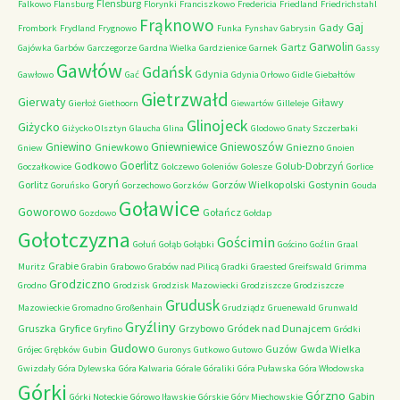
Flensburg
Falkowo
Flansburg
Florynki
Franciszkowo
Fredericia
Friedland
Friedrichstahl
Frąknowo
Gaj
Gady
Frombork
Frydland
Frygnowo
Funka
Fynshav
Gabrysin
Garwolin
Gartz
Gajówka
Garbów
Garczegorze
Gardna Wielka
Gardzienice
Garnek
Gassy
Gawłów
Gdańsk
Gdynia
Gawłowo
Gać
Gdynia Orłowo
Gidle
Giebałtów
Gietrzwałd
Gierwaty
Giławy
Gierłoż
Giethoorn
Giewartów
Gilleleje
Glinojeck
Giżycko
Giżycko Olsztyn
Glaucha
Glina
Glodowo
Gnaty Szczerbaki
Gniewino
Gniewniewice
Gniewoszów
Gniewkowo
Gniezno
Gniew
Gnoien
Goerlitz
Godkowo
Golub-Dobrzyń
Goczałkowice
Golczewo
Goleniów
Golesze
Gorlice
Gorlitz
Goryń
Gorzów Wielkopolski
Gostynin
Goruńsko
Gorzechowo
Gorzków
Gouda
Goławice
Goworowo
Gołańcz
Gozdowo
Gołdap
Gołotczyzna
Gościmin
Gołuń
Gołąb
Gołąbki
Gościno
Goźlin
Graal
Grabie
Muritz
Grabin
Grabowo
Grabów nad Pilicą
Gradki
Graested
Greifswald
Grimma
Grodziczno
Grodno
Grodzisk
Grodzisk Mazowiecki
Grodziszcze
Grodziszcze
Grudusk
Mazowieckie
Gromadno
Großenhain
Grudziądz
Gruenewald
Grunwald
Gryźliny
Gruszka
Gryfice
Grzybowo
Gródek nad Dunajcem
Gryfino
Gródki
Gudowo
Guzów
Gwda Wielka
Grójec
Grębków
Gubin
Guronys
Gutkowo
Gutowo
Gwizdały
Góra Dylewska
Góra Kalwaria
Górale
Góraliki
Góra Puławska
Góra Włodowska
Górki
Górzno
Gąbin
Górki Noteckie
Górowo Iławskie
Górskie
Góry Miechowskie