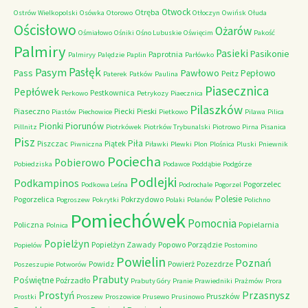
Otwock
Otręba
Ostrów Wielkopolski
Osówka
Otorowo
Otłoczyn
Owińsk
Ołuda
Ościsłowo
Ożarów
Ośmiałowo
Ośniki
Ośno Lubuskie
Oświęcim
Pakość
Palmiry
Pasieki
Pasikonie
Paprotnia
Palmiryy
Palędzie
Paplin
Parłówko
Pasłęk
Pasym
Pawłowo
Pass
Pepłowo
Peitz
Paterek
Patków
Paulina
Piasecznica
Pepłówek
Pestkownica
Perkowo
Petrykozy
Piaecznica
Pilaszków
Piaseczno
Piecki
Pieski
Piastów
Piechowice
Pietkowo
Pilawa
Pilica
Piorunów
Pionki
Pillnitz
Piotrkówek
Piotrków Trybunalski
Piotrowo
Pirna
Pisanica
Pisz
Piła
Piszczac
Piątek
Piwniczna
Piławki
Plewki
Plon
Plośnica
Pluski
Pniewnik
Pociecha
Pobierowo
Pobiedziska
Podawce
Poddąbie
Podgórze
Podlejki
Podkampinos
Pogorzelec
Podkowa Leśna
Podrochale
Pogorzel
Polesie
Pogorzelica
Pokrzydowo
Pogroszew
Pokrytki
Polaki
Polanów
Polichno
Pomiechówek
Pomocnia
Policzna
Popielarnia
Polnica
Popielżyn
Popielżyn Zawady
Popowo
Porządzie
Popielów
Postomino
Powielin
Poznań
Powidz
Powierż
Pozezdrze
Poszeszupie
Potworów
Prabuty
Poświętne
Poźrzadło
Prabuty Góry
Pranie
Prawiedniki
Prażmów
Prora
Przasnysz
Prostyń
Pruszków
Prostki
Proszew
Proszowice
Prusewo
Prusinowo