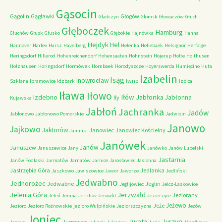
Gąsocin
Gągolin
Gągławki
Głogów
Gładczyn
Głomsk
Głowaczów
Głuch
Głęboczek
Hamburg
Głuchów
Głusk
Głusko
Głębokie
Hajnówka
Hanna
Hejdyk
Hel
Hannover
Harlev
Harsz
Havelberg
Helenka
Hellebaek
Helsignor
Herfolge
Heringsdorf
Hillerod
Hohenreichendorf
Hohensaaten
Hohnstein
Hojerup
Holte
Holthusen
Holzhausen
Horingsdorf
Hormówek
Hornbaek
Horodyszcze
Hoyerswerda
Humięcino
Huta
Izabelin
Isąg
Inowrocław
Iwno
Szklana
Ibramowice
Idzbark
Izbica
Iława
Iłowo
Iłów
Jabłonka
Izdebno
Jabłonna
Iły
Kujawska
Jabłoń
Jachranka
Jadów
Jabłonowo
Jabłonowo Pomorskie
Jadwisin
Janowo
Jajkowo
Jaktorów
Janowiec
Janowiec Kościelny
Jamniki
Janówek
Janów
Januszew
Januszewice
Jany
Janówko
Janów Lubelski
Jastarnia
Janów Podlaski
Jarmatów
Jarnatów
Jarnice
Jarosławiec
Jasionna
Jastrzębia Góra
Jedlanka
Jaszkowo
Jawiszowice
Jawor
Jaworze
Jedliński
Jedwabno
Jednorożec
Jedwabne
Jeglin
Jeglijowiec
Jelcz-Laskowice
Jerzwałd
Jelenia Góra
Jeziorany
Jeleń
Jemna
Jerichov
Jerwałd
Jezierzyce
Jeżewo
Jeże
Jezioro
Jezioro Rożnowskie
jezioro Wulpińskie
Jeziorszczyzna
Jeżów
Joniec
Jurzyn
Jurata
Jugowice