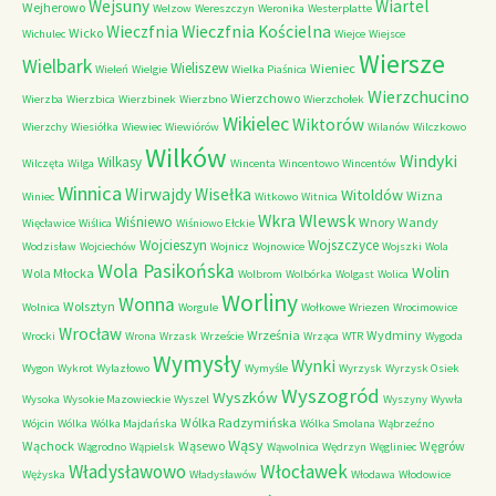
Wejsuny
Wiartel
Wejherowo
Welzow
Wereszczyn
Weronika
Westerplatte
Wieczfnia Kościelna
Wieczfnia
Wicko
Wichulec
Wiejce
Wiejsce
Wiersze
Wielbark
Wieliszew
Wieniec
Wieleń
Wielgie
Wielka Piaśnica
Wierzchucino
Wierzchowo
Wierzba
Wierzbica
Wierzbinek
Wierzbno
Wierzchołek
Wikielec
Wiktorów
Wierzchy
Wiesiółka
Wiewiec
Wiewiórów
Wilanów
Wilczkowo
Wilków
Windyki
Wilkasy
Wilczęta
Wilga
Wincenta
Wincentowo
Wincentów
Winnica
Wirwajdy
Wisełka
Witoldów
Wizna
Winiec
Witkowo
Witnica
Wkra
Wlewsk
Wiśniewo
Wnory Wandy
Więcławice
Wiślica
Wiśniowo Ełckie
Wojcieszyn
Wojszczyce
Wodzisław
Wojciechów
Wojnicz
Wojnowice
Wojszki
Wola
Wola Pasikońska
Wolin
Wola Młocka
Wolbrom
Wolbórka
Wolgast
Wolica
Worliny
Wonna
Wolsztyn
Wolnica
Worgule
Wołkowe
Wriezen
Wrocimowice
Wrocław
Września
Wydminy
Wrocki
Wrona
Wrzask
Wrzeście
Wrząca
WTR
Wygoda
Wymysły
Wynki
Wygon
Wykrot
Wylazłowo
Wymyśle
Wyrzysk
Wyrzysk Osiek
Wyszogród
Wyszków
Wysoka
Wysokie Mazowieckie
Wyszel
Wyszyny
Wywła
Wólka Radzymińska
Wójcin
Wólka
Wólka Majdańska
Wólka Smolana
Wąbrzeźno
Wąsy
Wąchock
Wąsewo
Węgrów
Wągrodno
Wąpielsk
Wąwolnica
Wędrzyn
Węgliniec
Władysławowo
Włocławek
Wężyska
Władysławów
Włodawa
Włodowice