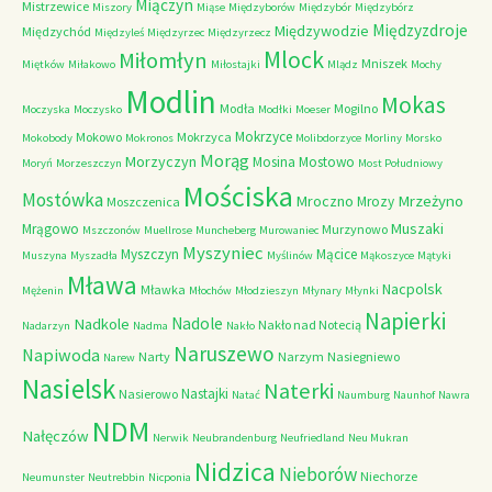
Miączyn
Mistrzewice
Miszory
Miąse
Międzyborów
Międzybór
Międzybórz
Międzyzdroje
Międzywodzie
Międzychód
Międzyleś
Międzyrzec
Międzyrzecz
Mlock
Miłomłyn
Mniszek
Miętków
Miłakowo
Miłostajki
Mlądz
Mochy
Modlin
Mokas
Modła
Mogilno
Moczyska
Moczysko
Modłki
Moeser
Mokrzyce
Mokowo
Mokrzyca
Mokobody
Mokronos
Molibdorzyce
Morliny
Morsko
Morąg
Morzyczyn
Mosina
Mostowo
Moryń
Morzeszczyn
Most Południowy
Mościska
Mostówka
Mrzeżyno
Mroczno
Mrozy
Moszczenica
Muszaki
Mrągowo
Murzynowo
Mszczonów
Muellrose
Muncheberg
Murowaniec
Myszyniec
Myszczyn
Mącice
Muszyna
Myszadła
Myślinów
Mąkoszyce
Mątyki
Mława
Nacpolsk
Mławka
Mężenin
Młochów
Młodzieszyn
Młynary
Młynki
Napierki
Nadkole
Nadole
Nakło nad Notecią
Nadarzyn
Nadma
Nakło
Naruszewo
Napiwoda
Narty
Narzym
Nasiegniewo
Narew
Nasielsk
Naterki
Nastajki
Nasierowo
Natać
Naumburg
Naunhof
Nawra
NDM
Nałęczów
Nerwik
Neubrandenburg
Neufriedland
Neu Mukran
Nidzica
Nieborów
Niechorze
Neumunster
Neutrebbin
Nicponia