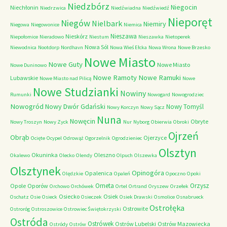
Niedzbórz
Niegocin
Niechłonin
Niedrzwica
Niedźwiadna
Niedźwiedź
Nieporęt
Niegów
Nielbark
Niemiry
Niegowa
Niegowonice
Niemica
Nieszawa
Nieskórz
Niepołomice
Nieradowo
Niestum
Nieszawka
Nietoperek
Nowa Sól
Niewodnica
Nootdorp
Nordhavn
Nowa Wieś Ełcka
Nowa Wrona
Nowe Brzesko
Nowe Miasto
Nowe Guty
Nowe Miasto
Nowe Duninowo
Nowe Ramoty
Nowe Ramuki
Lubawskie
Nowe Miasto nad Pilicą
Nowe
Nowe Studzianki
Nowiny
Rumunki
Nowogard
Nowogrodziec
Nowogród
Nowy Dwór Gdański
Nowy Tomyśl
Nowy Korczyn
Nowy Sącz
Nuna
Nowęcin
Obryte
Nowy Troszyn
Nowy Zyck
Nur
Nyborg
Obierwia
Obroki
Ojrzeń
Obrąb
Ojerzyce
Ocięte
Ocypel
Odrowąż
Ogorzelnik
Ogrodzieniec
Olsztyn
Okuninka
Oleszno
Okalewo
Olecko
Olendy
Olpuch
Olszewka
Olsztynek
Opinogóra
Opalenica
Olędzkie
Opaleń
Opoczno
Opoki
Orneta
Orzysz
Opole
Oporów
Orchowo
Orchówek
Ortel
Ortrand
Oryszew
Orzełek
Osiecko
Osiek
Oschatz
Osie
Osieck
Osieczek
Osiek Drawski
Osmolice
Osnabrueck
Ostrołęka
Ostrowite
Ostroróg
Ostroszowice
Ostrowiec Świętokrzyski
Ostróda
Ostrówek
Ostrów Lubelski
Ostrów Mazowiecka
Ostródy
Ostrów