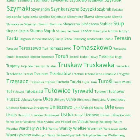
Szydłowo
Szumowo
Szydłowiec
Szubin
Szulmierz
Szydłówek
Szymaki
Szyszki
Szynkarzyzna
Szymanów
Sząbruk
Sędzice
Sława
Sędzichów
Sędziszów
Sępólno Krajeńskie
Słabomierz
Sławatycze
Sławno
Słup
Słubice
Słonecznik
Słończewo
Sławoborze
Słomczyn
Słomin
Słomniki
Słupno
Słupsk
Słupca
Słupia
Tabórz
Służew
Taarbaek
Takomyśle
Tantow
Tarczyn
Teresin
Tarda
Targowo
Tarnowskie Góry
Tarup
Tczew
Telleborg
Teodorówka
Teofile
Tomaszkowo
Tereszewo
Tomaszewo
Terespol
Tleń
Tomczyce
Toruń
Treblinka
Tomki
Topczewo
Topolin
Toporowo
Toszek
Trakai
Trawy
Trląg
Truskaw
Truskawka
Trojany
Trojanów
Troszyn
Trudna
Truskolas
Trzebiatów
Trzcianka
Trzciniec
Trzciel
Trzebuń
Trzemeszno Lubuskie
Trzygłów
Trzęsacz
Turośl
Tuczki
Tuchola
Trzścianka
Trębice
Tujsk
Tum
Turza Wielka
Tułowice
Tynwałd
Tuł
Tułodziad
Tłuchowo
Tyłowo
Tuławki
Ukta
Tłuszcz
Ulinia
Uniechowo
Uchacze
Udryn
Ulikowo
Ulrichorst
Umiastów
Urle
Unieszewo
Uniszki
Unierzyż
Unierzyż Strzegowo
Unin
Upałty
Urowo
Ustka
Ursus
Uzdowo
Urszulin
Usedom
Ustanówek
Ustroń
Uznam
Uścięcice
Vallo
Vilnius
Varso Tower
Veivieriai
Velo Krynica
Velo Poprad
Ves
Wadąg
Walidrogi
Walim
Warka
Warlity Wielkie
Warchały
Warmiak
Wapnica
Warlity
Warszawa
Warta
Wawrzyszew
Wałbrzych
Wałcz
Ważne Młyny
Wda
Wdzydze
Weimar
Weißenberg