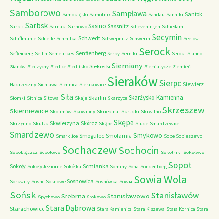
Samborowo
Sampława
Santok
Samoklęski
Samotnik
Sandau
Sanniki
Sarbsk
Sasino
Sassnitz
Sarbia
Sarnaki
Sarnowo
Scheveningen
Schiedam
Secymin
Schwedt
Schiffmuhle
Schleife
Schmilka
Schwepnitz
Schwerin
Seelow
Serock
Senftenberg
Seftenberg
Sellin
Semeliskes
Serby
Serniki
Seroki
Sianno
Siemiany
Siekierki
Sianów
Sieczychy
Siedlce
Siedlisko
Siemiatycze
Siemień
Sieraków
Sierpc
Siewierz
Nadrzeczny
Sieniawa
Siennica
Sierakowice
Siła
Skarżysko Kamienna
Skarlin
Siomki
Sitnica
Sitowa
Skaje
Skarżyce
Skrzeszew
Skierniewice
Skolimów
Skowrony
Skriebinai
Skrudki
Skrwilno
Skępe
Skwierzyna
Skórcz
Skrzynno
Skulsk
Skąpe
Slude
Smardzewice
Smardzewo
Smykowo
Smogulec
Smolarnia
Smarklice
Sobe
Sobieszewo
Sochaczew
Sochocin
Soboklęszcz
Sobolewo
Sokolniki
Sokołowo
Sopot
Sokoły
Somianka
Sokoły Jeziorne
Sokółka
Sominy
Sona
Sondenborg
Sowia Wola
Sosnowica
Sorkwity
Sosno
Sosnowe
Sosnówka
Sowia
Sońsk
Stanisławów
Srebrna
Stanisławowo
Spychowo
Srokowo
Stara Dąbrowa
Starachowice
Stara Kamienica
Stara Kiszewa
Stara Kornica
Stara