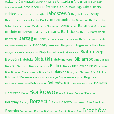
Andzin
Aleksandrów Kujawski
Amsterdam
Altranft
Alwernia
Anielin
Anklam
Arciechów
Augustówek
Arcelin
Arkadia
Augustów
Babiak
Annopol
Apolda
Baboszewo
Babice
Baciuty
Babimost
Babin
Babięta
Baby
Bachorze
Bad Schandau
Baderitz
Bad Freienwalde
Bad Muskau
Bad Schwartau
Bad Sulza
Bad
Baranowo
Bansin
Sulze
Bagienice
Bakus Wanda
Banie Mazurskie
Baraki
Baranów
Bartniczka
Barchów
Barczewo
Bartodzieje
Bardo
Barlinek
Bartków
Bartniki
Bartąg
Bartążek
Bartoszki
Bartłomiejowice
Baruchowo
Barłogi
Batowice
Bautzen
Bednary
Bełchów
Bemowo
Bergen am Rugen
Bałdowo
Becejły
Bedlno
Berlin
Białobrzegi
Biała Podlaska
Bełżyce
Biała Góra
Biała Piska
Białe Błoto
Białka
Białutki
Bibiampol
Białogóra
Białołęka
Białuty
Białystok
Biedaszek
Bielice
Bieniewice
Biesal
Bielawy
Bieżuń
Biederitz
Biedrusko
Bielawa
Bielnik
Biskupiec
Binz
Birkerod
Bischofswerda
Biskupice
Bisztynek
Bledzew
Bnin
Bobolice
Bogurzyn
Bobrowniki
Bobrowo
Bogaczewo
Bochotnica
Bodzentyn
Bogatka
Bolimów
Bolęcin
Bolesławiec
Bolino
Bolechowo
Boleszyno
Bolków
Bolszewo
Borkowo
Boreczno
Borki
Borsuki
Borne Sulinowo
Borsdorf
Borzęcin
Borzymy
Bosewo
Boszkowo
Borzyny
Borów
Boże
Bożenkowo
Brochów
Bramka
Brańsk
Bratuszewo
Brańszczyk
Breddin
Brema
Breń