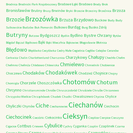
Brodowe Łąki
Brodowo
Brodnica
Brodnicki Park Krajobrazowy
Brody
Brok
Bronisławów
Brzoza
Bruliny
Brwinów
Brusy
Bryki
Brzezie
Brzeziny
Brzeźnica
Brzozówka
Brzozie
Brzydowo
Brzuza
Buckow
Budy
Budy
Burdąg
Bulkowo
Busko Zdrój
Sulkowskie
Budzów
Buk Pomorski
Burg
Butryny
Bystre Chrzany
Bydgoszcz
Bydlino
Butzow
Bydlin
Bytów
Bąki
Bógdał
Bączal
Bądkowo
Bąki Wieczfnia
Bąkowiec
Błogosławie
Błotnica
Błędowo
Błędówko
Cecylówka
Cedry Małe
Cegielnia
Cegłów
Celejów
Ceranów
Chałupy
Charzykowy
Cerkwica
Chalin
Charlottenlund
Charsznica
Chechło
Chełm
Chmielewo
Chełmno
Chełmża
Chlebowo
Chlewiska
Chmielnik
Chobienice
Chodakówek
Chodaków
Chojnice
Choczewo
Chodzież
Chojny
Chotomów
Chotum
Chorzele
Choszczówka
Chomiąża
Chrcynno
Christiansminde
Chrośle
Chruszczobród
Chruściele
Chruśle
Chrzanowo
Chwaliszewo
Chylice
Chrzypsko Wielkie
Chrząchówek
Chudek
Chudki
Chycina
Ciechanów
Ciche
Chyliczki
Chynów
Ciechocin
Ciechanowiec
Cieksyn
Ciechocinek
Ciekocinko
Cieciórki
Cieplice
Cierpice
Cieszyno
Cybulice
Cottbus
Cyganka
Czaplinek
Cigacice
Criewen
Cychry
Czaplin
Czarna
Czarne
Czarnostów
Czarna Struga