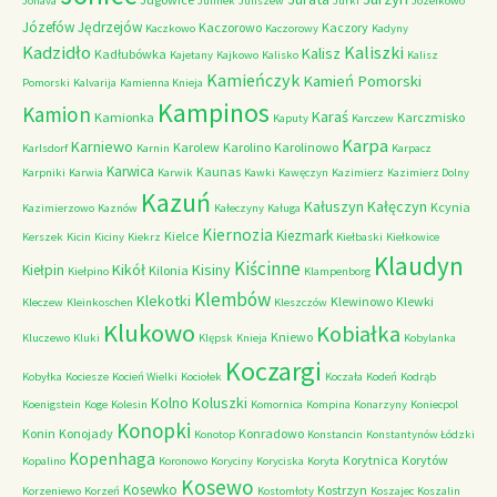
Jonava
Julinek
Juliszew
Jurki
Józefkowo
Józefów
Jędrzejów
Kaczorowo
Kaczory
Kaczkowo
Kaczorowy
Kadyny
Kadzidło
Kaliszki
Kalisz
Kadłubówka
Kajetany
Kajkowo
Kalisko
Kalisz
Kamieńczyk
Kamień Pomorski
Pomorski
Kalvarija
Kamienna Knieja
Kampinos
Kamion
Karaś
Kamionka
Karczmisko
Kaputy
Karczew
Karpa
Karniewo
Karolew
Karolino
Karolinowo
Karlsdorf
Karnin
Karpacz
Karwica
Kaunas
Karpniki
Karwia
Karwik
Kawki
Kawęczyn
Kazimierz
Kazimierz Dolny
Kazuń
Kałuszyn
Kałęczyn
Kcynia
Kazimierzowo
Kaznów
Kałeczyny
Kaługa
Kiernozia
Kiezmark
Kielce
Kerszek
Kicin
Kiciny
Kiekrz
Kiełbaski
Kiełkowice
Klaudyn
Kiścinne
Kikół
Kisiny
Kiełpin
Kilonia
Kiełpino
Klampenborg
Klembów
Klekotki
Klewinowo
Klewki
Kleczew
Kleinkoschen
Kleszczów
Klukowo
Kobiałka
Kniewo
Kluczewo
Kluki
Klępsk
Knieja
Kobylanka
Koczargi
Kobyłka
Kociesze
Kocień Wielki
Kociołek
Koczała
Kodeń
Kodrąb
Kolno
Koluszki
Koenigstein
Koge
Kolesin
Komornica
Kompina
Konarzyny
Koniecpol
Konopki
Konin
Konojady
Konradowo
Konotop
Konstancin
Konstantynów Łódzki
Kopenhaga
Korytnica
Korytów
Kopalino
Koronowo
Koryciny
Koryciska
Koryta
Kosewo
Kosewko
Kostrzyn
Korzeniewo
Korzeń
Kostomłoty
Koszajec
Koszalin