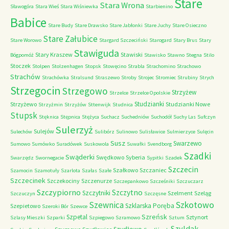
Stare
Stara Wrona
Sławogóra
Stara Wieś
Stara Wiśniewka
Starbienino
Babice
Stare Budy
Stare Drawsko
Stare Jabłonki
Stare Juchy
Stare Osieczno
Stare Załubice
Stare Worowo
Stargard Szczeciński
Starogard
Stary Brus
Stary
Stawiguda
Stary Kraszew
Stawiski
Bógpomóż
Stawisko
Stawno
Stegna
Stilo
Stoczek
Stolpen
Stolzenhagen
Stopsk
Stowęcino
Strabla
Strachomino
Strachowo
Strachów
Strachówka
Stralsund
Straszewo
Stroby
Strojec
Stromiec
Strubiny
Strych
Strzegocin
Strzegowo
Strzyżew
Strzelce
Strzelce Opolskie
Studzianki
Strzyżewo
Studzianki Nowe
Strzyżmin
Strzyżów
Sttenwijk
Studnica
Stupsk
Stęknica
Stępnica
Stężyca
Suchacz
Suchedniów
Suchodół
Suchy Las
Sufczyn
Sulerzyż
Sulejów
Sulechów
Sulibórz
Sulinowo
Sulisławice
Sulmierzyce
Sulęcin
Susz
Swarzewo
Sumowo
Sumówko
Suradówek
Suskowola
Suwałki
Svendborg
Szadki
Swąderki
Swędkowo
Syberia
Swarzędz
Swornegacie
Sypitki
Szadek
Szczecin
Szałkowo
Szczaniec
Szamocin
Szamotuły
Szarlota
Szałas
Szałe
Szczecinek
Szczekociny
Szczenurze
Szczepankowo
Szcześniki
Szczuczarz
Szczypiorno
Szczytno
Szczytniki
Szelment
Szeląg
Szczuczyn
Szczęsne
Szkotowo
Szewnica
Szklarska Poręba
Szepietowo
Szeroki Bór
Szewce
Szreńsk
Szpetal
Sztynort
Szlasy Mieszki
Szparki
Szpiegowo
Szramowo
Sztum
Szyldak