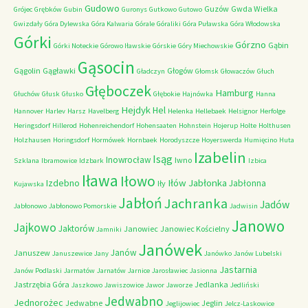
Gudowo
Guzów
Gwda Wielka
Grójec
Grębków
Gubin
Guronys
Gutkowo
Gutowo
Gwizdały
Góra Dylewska
Góra Kalwaria
Górale
Góraliki
Góra Puławska
Góra Włodowska
Górki
Górzno
Gąbin
Górki Noteckie
Górowo Iławskie
Górskie
Góry Miechowskie
Gąsocin
Gągolin
Gągławki
Głogów
Gładczyn
Głomsk
Głowaczów
Głuch
Głęboczek
Hamburg
Głuchów
Głusk
Głusko
Głębokie
Hajnówka
Hanna
Hejdyk
Hel
Hannover
Harlev
Harsz
Havelberg
Helenka
Hellebaek
Helsignor
Herfolge
Heringsdorf
Hillerod
Hohenreichendorf
Hohensaaten
Hohnstein
Hojerup
Holte
Holthusen
Holzhausen
Horingsdorf
Hormówek
Hornbaek
Horodyszcze
Hoyerswerda
Humięcino
Huta
Izabelin
Isąg
Inowrocław
Iwno
Szklana
Ibramowice
Idzbark
Izbica
Iława
Iłowo
Iłów
Jabłonka
Izdebno
Jabłonna
Iły
Kujawska
Jabłoń
Jachranka
Jadów
Jabłonowo
Jabłonowo Pomorskie
Jadwisin
Janowo
Jajkowo
Jaktorów
Janowiec
Janowiec Kościelny
Jamniki
Janówek
Janów
Januszew
Januszewice
Jany
Janówko
Janów Lubelski
Jastarnia
Janów Podlaski
Jarmatów
Jarnatów
Jarnice
Jarosławiec
Jasionna
Jastrzębia Góra
Jedlanka
Jaszkowo
Jawiszowice
Jawor
Jaworze
Jedliński
Jedwabno
Jednorożec
Jedwabne
Jeglin
Jeglijowiec
Jelcz-Laskowice