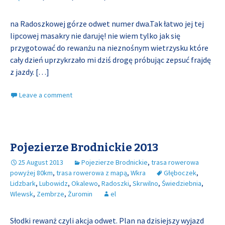
na Radoszkowej górze odwet numer dwa.Tak łatwo jej tej
lipcowej masakry nie daruję! nie wiem tylko jak się
przygotować do rewanżu na nieznośnym wietrzysku które
cały dzień uprzykrzało mi dziś drogę próbując zepsuć frajdę
z jazdy.
[…]
Leave a comment
Pojezierze Brodnickie 2013
25 August 2013
Pojezierze Brodnickie
,
trasa rowerowa
powyżej 80km
,
trasa rowerowa z mapą
,
Wkra
Głęboczek
,
Lidzbark
,
Lubowidz
,
Okalewo
,
Radoszki
,
Skrwilno
,
Świedziebnia
,
Wlewsk
,
Zembrze
,
Żuromin
el
Słodki rewanż czyli akcja odwet. Plan na dzisiejszy wyjazd