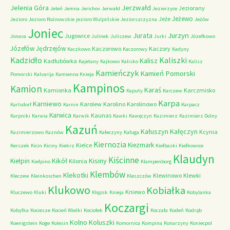
Jerzwałd
Jelenia Góra
Jeziorany
Jeleń
Jemna
Jerichov
Jerwałd
Jezierzyce
Jeżewo
Jeże
Jezioro
Jezioro Rożnowskie
jezioro Wulpińskie
Jeziorszczyzna
Jeżów
Joniec
Jurzyn
Jurata
Jugowice
Jonava
Julinek
Juliszew
Jurki
Józefkowo
Józefów
Jędrzejów
Kaczorowo
Kaczory
Kaczkowo
Kaczorowy
Kadyny
Kadzidło
Kaliszki
Kalisz
Kadłubówka
Kajetany
Kajkowo
Kalisko
Kalisz
Kamieńczyk
Kamień Pomorski
Pomorski
Kalvarija
Kamienna Knieja
Kampinos
Kamion
Karaś
Kamionka
Karczmisko
Kaputy
Karczew
Karpa
Karniewo
Karolew
Karolino
Karolinowo
Karlsdorf
Karnin
Karpacz
Karwica
Kaunas
Karpniki
Karwia
Karwik
Kawki
Kawęczyn
Kazimierz
Kazimierz Dolny
Kazuń
Kałuszyn
Kałęczyn
Kcynia
Kazimierzowo
Kaznów
Kałeczyny
Kaługa
Kiernozia
Kiezmark
Kielce
Kerszek
Kicin
Kiciny
Kiekrz
Kiełbaski
Kiełkowice
Klaudyn
Kiścinne
Kikół
Kisiny
Kiełpin
Kilonia
Kiełpino
Klampenborg
Klembów
Klekotki
Klewinowo
Klewki
Kleczew
Kleinkoschen
Kleszczów
Klukowo
Kobiałka
Kniewo
Kluczewo
Kluki
Klępsk
Knieja
Kobylanka
Koczargi
Kobyłka
Kociesze
Kocień Wielki
Kociołek
Koczała
Kodeń
Kodrąb
Kolno
Koluszki
Koenigstein
Koge
Kolesin
Komornica
Kompina
Konarzyny
Koniecpol