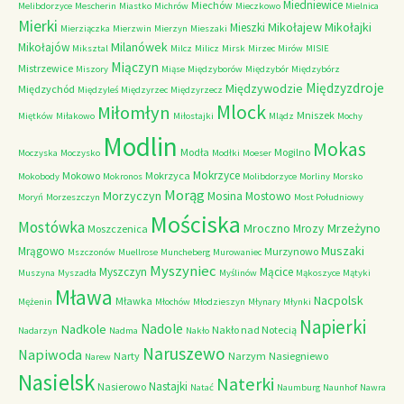
Miedniewice
Miechów
Melibdorzyce
Mescherin
Miastko
Michrów
Mieczkowo
Mielnica
Mierki
Mikołajew
Mikołajki
Mieszki
Mierziączka
Mierzwin
Mierzyn
Mieszaki
Milanówek
Mikołajów
Miksztal
Milcz
Milicz
Mirsk
Mirzec
Mirów
MISIE
Miączyn
Mistrzewice
Miszory
Miąse
Międzyborów
Międzybór
Międzybórz
Międzyzdroje
Międzywodzie
Międzychód
Międzyleś
Międzyrzec
Międzyrzecz
Mlock
Miłomłyn
Mniszek
Miętków
Miłakowo
Miłostajki
Mlądz
Mochy
Modlin
Mokas
Modła
Mogilno
Moczyska
Moczysko
Modłki
Moeser
Mokrzyce
Mokowo
Mokrzyca
Mokobody
Mokronos
Molibdorzyce
Morliny
Morsko
Morąg
Morzyczyn
Mosina
Mostowo
Moryń
Morzeszczyn
Most Południowy
Mościska
Mostówka
Mrzeżyno
Mroczno
Mrozy
Moszczenica
Muszaki
Mrągowo
Murzynowo
Mszczonów
Muellrose
Muncheberg
Murowaniec
Myszyniec
Myszczyn
Mącice
Muszyna
Myszadła
Myślinów
Mąkoszyce
Mątyki
Mława
Nacpolsk
Mławka
Mężenin
Młochów
Młodzieszyn
Młynary
Młynki
Napierki
Nadkole
Nadole
Nakło nad Notecią
Nadarzyn
Nadma
Nakło
Naruszewo
Napiwoda
Narty
Narzym
Nasiegniewo
Narew
Nasielsk
Naterki
Nastajki
Nasierowo
Natać
Naumburg
Naunhof
Nawra