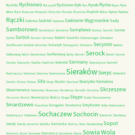
Rychnowo
Rynia
Rydzewo
Ryki
Rynek
Rychliki
Ryczywół
Ryn
Rypin
Ryte
Rząśnik
Błota
Rytro
Rzeczyca
Rzepniki
Rzeszów
Rzuców
Rzymsko
Różan
Rąbież
Rąblów
Rączki
Sadowne Węgrowskie
Sady
Sadoleś
Sabinka
Sadowie
Samborowo
Sampława
Santok
Samoklęski
Samotnik
Sandau
Sanniki
Sarbsk
Sasino
Sassnitz
Sarbia
Sarnaki
Sarnowo
Scheveningen
Schiedam
Secymin
Schwedt
Schiffmuhle
Schleife
Schmilka
Schwepnitz
Schwerin
Seelow
Serock
Senftenberg
Seftenberg
Sellin
Semeliskes
Serby
Serniki
Seroki
Sianno
Siemiany
Siekierki
Sianów
Sieczychy
Siedlce
Siedlisko
Siemiatycze
Siemień
Sieraków
Sierpc
Siewierz
Nadrzeczny
Sieniawa
Siennica
Sierakowice
Siła
Skarżysko Kamienna
Skarlin
Siomki
Sitnica
Sitowa
Skaje
Skarżyce
Skrzeszew
Skierniewice
Skolimów
Skowrony
Skriebinai
Skrudki
Skrwilno
Skępe
Skwierzyna
Skórcz
Skrzynno
Skulsk
Skąpe
Slude
Smardzewice
Smardzewo
Smykowo
Smogulec
Smolarnia
Smarklice
Sobe
Sobieszewo
Sochaczew
Sochocin
Soboklęszcz
Sobolewo
Sokolniki
Sokołowo
Sopot
Sokoły
Somianka
Sokoły Jeziorne
Sokółka
Sominy
Sona
Sondenborg
Sowia Wola
Sosnowica
Sorkwity
Sosno
Sosnowe
Sosnówka
Sowia