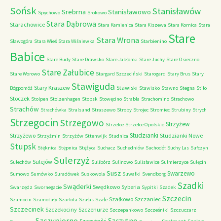
Sońsk
Stanisławów
Srebrna
Stanisławowo
Spychowo
Srokowo
Stara Dąbrowa
Starachowice
Stara Kamienica
Stara Kiszewa
Stara Kornica
Stara
Stare
Stara Wrona
Sławogóra
Stara Wieś
Stara Wiśniewka
Starbienino
Babice
Stare Budy
Stare Drawsko
Stare Jabłonki
Stare Juchy
Stare Osieczno
Stare Załubice
Stare Worowo
Stargard Szczeciński
Starogard
Stary Brus
Stary
Stawiguda
Stary Kraszew
Stawiski
Bógpomóż
Stawisko
Stawno
Stegna
Stilo
Stoczek
Stolpen
Stolzenhagen
Stopsk
Stowęcino
Strabla
Strachomino
Strachowo
Strachów
Strachówka
Stralsund
Straszewo
Stroby
Strojec
Stromiec
Strubiny
Strych
Strzegocin
Strzegowo
Strzyżew
Strzelce
Strzelce Opolskie
Studzianki
Strzyżewo
Studzianki Nowe
Strzyżmin
Strzyżów
Sttenwijk
Studnica
Stupsk
Stęknica
Stępnica
Stężyca
Suchacz
Suchedniów
Suchodół
Suchy Las
Sufczyn
Sulerzyż
Sulejów
Sulechów
Sulibórz
Sulinowo
Sulisławice
Sulmierzyce
Sulęcin
Susz
Swarzewo
Sumowo
Sumówko
Suradówek
Suskowola
Suwałki
Svendborg
Szadki
Swąderki
Swędkowo
Syberia
Swarzędz
Swornegacie
Sypitki
Szadek
Szczecin
Szałkowo
Szczaniec
Szamocin
Szamotuły
Szarlota
Szałas
Szałe
Szczecinek
Szczekociny
Szczenurze
Szczepankowo
Szcześniki
Szczuczarz
Szczypiorno
Szczytno