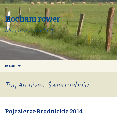
Kocham rower
blog rowerowy Elizy
Skip
Search
Menu
to
for:
content
Tag Archives: Świedziebnia
Pojezierze Brodnickie 2014