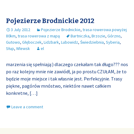
Pojezierze Brodnickie 2012
3 July 2012
Pojezierze Brodnickie
,
trasa rowerowa powyżej
80km
,
trasa rowerowa z mapą
Bartniczka
,
Brzozie
,
Górzno
,
Gutowo
,
Głęboczek
,
Lidzbark
,
Lubowidz
,
Świedziebnia
,
Syberia
,
Słup
,
Wlewsk
el
marzenia się spełniają:) dlaczego czekałam tak długo??? nos
po raz kolejny mnie nie zawiódł, ja po prostu CZUŁAM, że to
będzie moje miejsce i tak własnie jest. Perfekcyjnie. Trasy
piękne, pagórów mnóstwo, niektóre nawet całkiem
konkretne,
[…]
Leave a comment