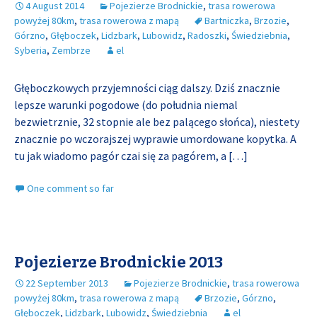
4 August 2014
Pojezierze Brodnickie
,
trasa rowerowa
powyżej 80km
,
trasa rowerowa z mapą
Bartniczka
,
Brzozie
,
Górzno
,
Głęboczek
,
Lidzbark
,
Lubowidz
,
Radoszki
,
Świedziebnia
,
Syberia
,
Zembrze
el
Głęboczkowych przyjemności ciąg dalszy. Dziś znacznie
lepsze warunki pogodowe (do południa niemal
bezwietrznie, 32 stopnie ale bez palącego słońca), niestety
znacznie po wczorajszej wyprawie umordowane kopytka. A
tu jak wiadomo pagór czai się za pagórem, a
[…]
One comment so far
Pojezierze Brodnickie 2013
22 September 2013
Pojezierze Brodnickie
,
trasa rowerowa
powyżej 80km
,
trasa rowerowa z mapą
Brzozie
,
Górzno
,
Głęboczek
,
Lidzbark
,
Lubowidz
,
Świedziebnia
el