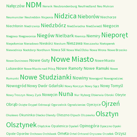
NDM
Nałęczów
Nerwik
Neubrandenburg
Neufriedland
Neu Mukran
Nidzica
Nieborów
Niechorze
Neumunster
Neutrebbin
Nicponia
Niedzbórz
Niegocin
Niechłonin
Niedrzwica
Niedźwiadna
Niedźwiedź
Nieporęt
Niegów
Nielbark
Niemiry
Niegowa
Niegowonice
Niemica
Nieszawa
Nieskórz
Niepołomice
Nieradowo
Niestum
Nieszawka
Nietoperek
Nowa Sól
Niewodnica
Nootdorp
Nordhavn
Nowa Wieś Ełcka
Nowa Wrona
Nowe Brzesko
Nowe Miasto
Nowe Guty
Nowe Miasto
Nowe Duninowo
Nowe Ramoty
Nowe Ramuki
Lubawskie
Nowe Miasto nad Pilicą
Nowe
Nowe Studzianki
Nowiny
Rumunki
Nowogard
Nowogrodziec
Nowogród
Nowy Dwór Gdański
Nowy Tomyśl
Nowy Korczyn
Nowy Sącz
Nuna
Nowęcin
Obryte
Nowy Troszyn
Nowy Zyck
Nur
Nyborg
Obierwia
Obroki
Ojrzeń
Obrąb
Ojerzyce
Ocięte
Ocypel
Odrowąż
Ogorzelnik
Ogrodzieniec
Olsztyn
Okuninka
Oleszno
Okalewo
Olecko
Olendy
Olpuch
Olszewka
Olsztynek
Opinogóra
Opalenica
Olędzkie
Opaleń
Opoczno
Opoki
Orneta
Orzysz
Opole
Oporów
Orchowo
Orchówek
Ortel
Ortrand
Oryszew
Orzełek