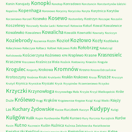
Konopki
Konin
Konojady
Konradowo
Konotop
Konstancin
Konstantynów Łódzki
Kopenhaga
Korytnica
Korytów
Kopalino
Koronowo
Koryciny
Koryciska
Koryta
Kosewo
Kosewko
Kostrzyn
Korzeniewo
Korzeń
Kostomłoty
Koszajec
Koszalin
Koszelewy
Kotuń
Kowal
Kowalewice
Koszwały
Kosów Lacki
Kotermań
Kotowice
Kowalicha
Kowalewko
Kowalewo
Kowalik
Kownatki
Kownaty
Koziczyn
Kozłowo
Koziebrody
Kozioł
Kozły
Kozin
Kozłówka
Kozienice
Kołobrzeg
Koło
Kołaczkowo
Kołaczyce
Kołbacz
Kołbiel
Kołczewo
Kołodziąż
Krasnosielc
Kościerzyna
Krasne
Koźniewo
Kraplewo
Końskowola
KPN
Kraszew
Kraśnicza Wola
Kraszewo
Kraśnik
Kretowiny
Kroeslin
Krogule
Kromnów
Krogulec
Krokowa
Krosno
Krojanty
Krosno Odrzańskie
Krusze
Krotoszyny
Kruklin
Krukowo
Kruki
Krośnice
Kruklanki
Krusa
Kruszyn
Krynica
Krysiaki
Krutyń
Krynickie
Krysk
Kryspinów
Krzemieniewo
Krzycko
Krzyczki
Krzynowłoga
Króle
Krzynowłoga Mała
Krzyże
Krzyż Wielkopolski
Królewo
Krąków
Księży
Duże
Krągi
Krąpiewnice
Krępice
Książ
Książ Wielki
Kudypy
Kuchary Żydowskie
Las
Kuczbork
Kucice
Kuczyn
Kuligi
Kuligów
Kulik
Kurki
Kurów
Kurowo
Kupin
Kurdwanów
Kury
Kurznia
Kurzętnik
Kutno
Kuźnica
Kuślin
Kusin
Kuznocin
Kuźnica Żelichowska
Kwiatkowice
Kwiatuszki
Kwidzyń
Kwirynów
Kątne
Kwieciszowice
Kwik
Kórnik
Kąp
Kątki