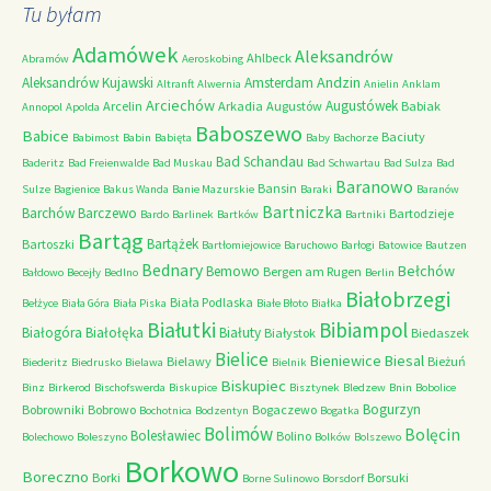
Tu byłam
Adamówek
Aleksandrów
Ahlbeck
Abramów
Aeroskobing
Andzin
Aleksandrów Kujawski
Amsterdam
Altranft
Alwernia
Anielin
Anklam
Arciechów
Augustówek
Arcelin
Arkadia
Augustów
Babiak
Annopol
Apolda
Baboszewo
Babice
Baciuty
Babimost
Babin
Babięta
Baby
Bachorze
Bad Schandau
Baderitz
Bad Freienwalde
Bad Muskau
Bad Schwartau
Bad Sulza
Bad
Baranowo
Bansin
Sulze
Bagienice
Bakus Wanda
Banie Mazurskie
Baraki
Baranów
Bartniczka
Barchów
Barczewo
Bartodzieje
Bardo
Barlinek
Bartków
Bartniki
Bartąg
Bartążek
Bartoszki
Bartłomiejowice
Baruchowo
Barłogi
Batowice
Bautzen
Bednary
Bełchów
Bemowo
Bergen am Rugen
Bałdowo
Becejły
Bedlno
Berlin
Białobrzegi
Biała Podlaska
Bełżyce
Biała Góra
Biała Piska
Białe Błoto
Białka
Białutki
Bibiampol
Białogóra
Białołęka
Białuty
Białystok
Biedaszek
Bielice
Bieniewice
Biesal
Bielawy
Bieżuń
Biederitz
Biedrusko
Bielawa
Bielnik
Biskupiec
Binz
Birkerod
Bischofswerda
Biskupice
Bisztynek
Bledzew
Bnin
Bobolice
Bogurzyn
Bobrowniki
Bobrowo
Bogaczewo
Bochotnica
Bodzentyn
Bogatka
Bolimów
Bolęcin
Bolesławiec
Bolino
Bolechowo
Boleszyno
Bolków
Bolszewo
Borkowo
Boreczno
Borki
Borsuki
Borne Sulinowo
Borsdorf