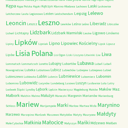
Kępa
Laski
Kętrzyn
Kępa Polska
Kępki
Kłanino
Kłodawa
Lachowo
Laskowice
Lelewo
Leipzig
Leiden
Latchorzew
Lauta
Legionowo
Leidschendam
Leszno
Leoncin
Liberadz
Leszcz
Leśna
Lewków
Leśno
Libiszów
Lidzbark
Ligowo
Lidzbark Warmiński
Lichtajny
Linówno
Licheń
Lieske
Lipków
Lipno
Lipowiec Kościelny
Lipiny
Lipniak
Lipsk
Lipusz
Lisia Polana
Liwa
Lipów
Lisi Ogon
Liski
Liszyno
Litwinki
Liw
Lubawa
Lubajny
Lubartów
Lommatsch
Lommatzsch
Loretto
Lubań
Lubań
Lubicz
Lubeka
Nowogrodziec
Lubiatowo
Lubiechów
Lubiejew
Lubiejewo
Lubiel
Lubniewice
Lubomin
Lublin
Lubieszewo
Lublewko
Lubmin
Lubomierz
Lubowidz
Luszyn
Lubomino
Lucynów
Lundeborg
Lusowo
Lusławice
Luta
Lutry
Maków Maz.
Lębork
Lwówek Śląski
Lyndby
Lędzin
Macierzysz
Magdeburg
Maków
Malbork
Malużyn
Margonin
Marianów
Malchin
Malmo
Mareczki
Marienburg
Mariew
Marynino
Marki
Schloss
Marijampole
Marlow
Martwa Wisła
Małdyty
Marzewo
Marzęcino
Marózek
Maszewo
Matyldów
Matyty
Maurycew
Małocice
Małkinia
Mańki
Mdzewo
Meißen
Małe Cybulice
Małyszyn