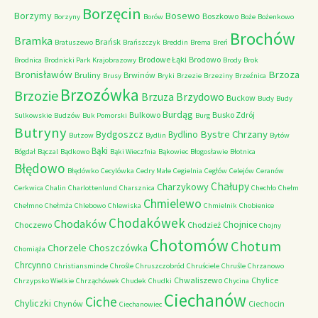
Borzęcin
Borzymy
Bosewo
Boszkowo
Borzyny
Borów
Boże
Bożenkowo
Brochów
Bramka
Brańsk
Bratuszewo
Brańszczyk
Breddin
Brema
Breń
Brodowe Łąki
Brodowo
Brodnica
Brodnicki Park Krajobrazowy
Brody
Brok
Bronisławów
Brzoza
Bruliny
Brwinów
Brusy
Bryki
Brzezie
Brzeziny
Brzeźnica
Brzozówka
Brzozie
Brzydowo
Brzuza
Buckow
Budy
Budy
Burdąg
Bulkowo
Busko Zdrój
Sulkowskie
Budzów
Buk Pomorski
Burg
Butryny
Bystre Chrzany
Bydgoszcz
Bydlino
Butzow
Bydlin
Bytów
Bąki
Bógdał
Bączal
Bądkowo
Bąki Wieczfnia
Bąkowiec
Błogosławie
Błotnica
Błędowo
Błędówko
Cecylówka
Cedry Małe
Cegielnia
Cegłów
Celejów
Ceranów
Chałupy
Charzykowy
Cerkwica
Chalin
Charlottenlund
Charsznica
Chechło
Chełm
Chmielewo
Chełmno
Chełmża
Chlebowo
Chlewiska
Chmielnik
Chobienice
Chodakówek
Chodaków
Chojnice
Choczewo
Chodzież
Chojny
Chotomów
Chotum
Chorzele
Choszczówka
Chomiąża
Chrcynno
Christiansminde
Chrośle
Chruszczobród
Chruściele
Chruśle
Chrzanowo
Chwaliszewo
Chylice
Chrzypsko Wielkie
Chrząchówek
Chudek
Chudki
Chycina
Ciechanów
Ciche
Chyliczki
Chynów
Ciechocin
Ciechanowiec