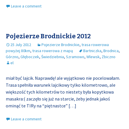
Leave a comment
Pojezierze Brodnickie 2012
25 July 2012
Pojezierze Brodnickie
,
trasa rowerowa
powyżej 80km
,
trasa rowerowa z mapą
Bartniczka
,
Brodnica
,
Górzno
,
Głęboczek
,
Świedziebnia
,
Szramowo
,
Wlewsk
,
Zbiczno
el
miał być lajcik. Naprawdę! ale wyjątkowo nie pocelowałam.
Trasa spełniła warunek lajcikowy tylko kilometrowo, ale
większość tych kilometrów to niestety była kopytkowa
masakra:( zaczęło się już na starcie, żeby jednak jakoś
ominąć te TIRy na “piętnastce”
[…]
Leave a comment