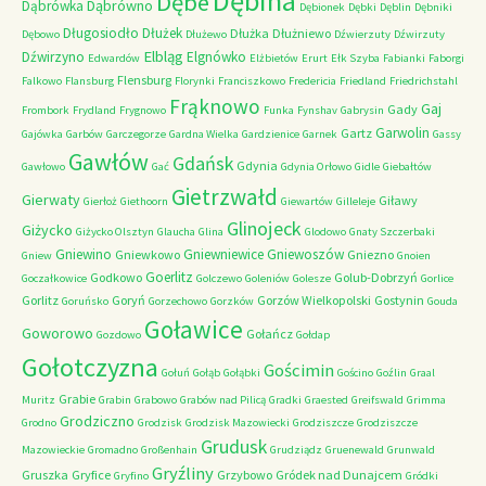
Dębina
Dębe
Dąbrówno
Dąbrówka
Dębionek
Dębki
Dęblin
Dębniki
Długosiodło
Dłużek
Dłużka
Dłużniewo
Dębowo
Dłużewo
Dźwierzuty
Dźwirzuty
Elbląg
Dźwirzyno
Elgnówko
Edwardów
Elżbietów
Erurt
Ełk Szyba
Fabianki
Faborgi
Flensburg
Falkowo
Flansburg
Florynki
Franciszkowo
Fredericia
Friedland
Friedrichstahl
Frąknowo
Gaj
Gady
Frombork
Frydland
Frygnowo
Funka
Fynshav
Gabrysin
Garwolin
Gartz
Gajówka
Garbów
Garczegorze
Gardna Wielka
Gardzienice
Garnek
Gassy
Gawłów
Gdańsk
Gdynia
Gawłowo
Gać
Gdynia Orłowo
Gidle
Giebałtów
Gietrzwałd
Gierwaty
Giławy
Gierłoż
Giethoorn
Giewartów
Gilleleje
Glinojeck
Giżycko
Giżycko Olsztyn
Glaucha
Glina
Glodowo
Gnaty Szczerbaki
Gniewino
Gniewniewice
Gniewoszów
Gniewkowo
Gniezno
Gniew
Gnoien
Goerlitz
Godkowo
Golub-Dobrzyń
Goczałkowice
Golczewo
Goleniów
Golesze
Gorlice
Gorlitz
Goryń
Gorzów Wielkopolski
Gostynin
Goruńsko
Gorzechowo
Gorzków
Gouda
Goławice
Goworowo
Gołańcz
Gozdowo
Gołdap
Gołotczyzna
Gościmin
Gołuń
Gołąb
Gołąbki
Gościno
Goźlin
Graal
Grabie
Muritz
Grabin
Grabowo
Grabów nad Pilicą
Gradki
Graested
Greifswald
Grimma
Grodziczno
Grodno
Grodzisk
Grodzisk Mazowiecki
Grodziszcze
Grodziszcze
Grudusk
Mazowieckie
Gromadno
Großenhain
Grudziądz
Gruenewald
Grunwald
Gryźliny
Gruszka
Gryfice
Grzybowo
Gródek nad Dunajcem
Gryfino
Gródki