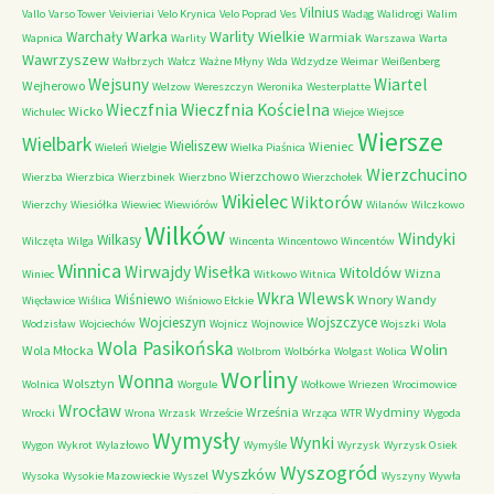
Vilnius
Vallo
Varso Tower
Veivieriai
Velo Krynica
Velo Poprad
Ves
Wadąg
Walidrogi
Walim
Warka
Warlity Wielkie
Warchały
Warmiak
Wapnica
Warlity
Warszawa
Warta
Wawrzyszew
Wałbrzych
Wałcz
Ważne Młyny
Wda
Wdzydze
Weimar
Weißenberg
Wejsuny
Wiartel
Wejherowo
Welzow
Wereszczyn
Weronika
Westerplatte
Wieczfnia Kościelna
Wieczfnia
Wicko
Wichulec
Wiejce
Wiejsce
Wiersze
Wielbark
Wieliszew
Wieniec
Wieleń
Wielgie
Wielka Piaśnica
Wierzchucino
Wierzchowo
Wierzba
Wierzbica
Wierzbinek
Wierzbno
Wierzchołek
Wikielec
Wiktorów
Wierzchy
Wiesiółka
Wiewiec
Wiewiórów
Wilanów
Wilczkowo
Wilków
Windyki
Wilkasy
Wilczęta
Wilga
Wincenta
Wincentowo
Wincentów
Winnica
Wirwajdy
Wisełka
Witoldów
Wizna
Winiec
Witkowo
Witnica
Wkra
Wlewsk
Wiśniewo
Wnory Wandy
Więcławice
Wiślica
Wiśniowo Ełckie
Wojcieszyn
Wojszczyce
Wodzisław
Wojciechów
Wojnicz
Wojnowice
Wojszki
Wola
Wola Pasikońska
Wolin
Wola Młocka
Wolbrom
Wolbórka
Wolgast
Wolica
Worliny
Wonna
Wolsztyn
Wolnica
Worgule
Wołkowe
Wriezen
Wrocimowice
Wrocław
Września
Wydminy
Wrocki
Wrona
Wrzask
Wrzeście
Wrząca
WTR
Wygoda
Wymysły
Wynki
Wygon
Wykrot
Wylazłowo
Wymyśle
Wyrzysk
Wyrzysk Osiek
Wyszogród
Wyszków
Wysoka
Wysokie Mazowieckie
Wyszel
Wyszyny
Wywła