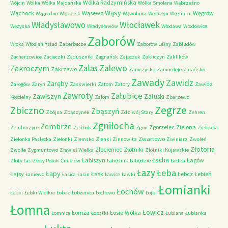
Wólka Radzymińska
Wójcin
Wólka
Wólka Majdańska
Wólka Smolana
Wąbrzeźno
Wąsy
Wąchock
Wąsewo
Węgrów
Wągrodno
Wąpielsk
Wąwolnica
Wędrzyn
Węgliniec
Władysławowo
Włocławek
Wężyska
Władysławów
Włodawa
Włodowice
Zaborów
Włoka
Włosień
Ystad
Zaberbecze
Zaborów Leśny
Zabłudów
Zacharzowice
Zacieczki
Zaduszniki
Zagnańsk
Zajączek
Zakliczyn
Zaklików
Zalas
Zalewo
Zakroczym
Zakrzewo
Zamczysko
Zamordeje
Zarańsko
Zawady
Zawidz
Zaręby
Zarogów
Zaryń
Zaskwierki
Zatom
Zatory
Zawidz
Zawroty
Załubice
Zawiszyn
Załuski
Kościelny
Załom
Zbarzewo
Zegrze
Zbiczno
Zbąszyń
Zbójna
Zbąszynek
Zdziwój Stary
Zehren
Zgniłocha
Zembrze
Zgorzelec
Zielona
Zemborzyce
Zeńbok
Zgon
Zielonka
Zwartowo
Zielonka Pasłęcka
Zielonki
Ziemsko
Zienki
Zinnowitz
Zwiniarz
Zwoleń
Złotoria
Złocieniec
Złotniki
Zwolle
Zygmuntowo
Zławieś Wielka
Złotniki Kujawskie
Łacha
Łabiszyn
Łagów
Złoty Las
Złoty Potok
Ćmielów
Łabędnik
Łabędzie
Łachca
Łazy
Łeba
Łapy
Łajsy
Łask
Łebcz
Łebień
Łaniewo
Łasica
Łasin
Ławice
Ławki
Łomianki
Łochów
Łebki
Łebki Wielkie
Łobez
Łobżenica
Łochowo
Łojki
Łomna
Łowicz
Łomża
Łosia Wólka
Łomnica
Łopatki
Łubiana
Łubianka