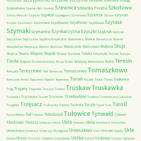
Szczytniki
Szelment
Szeląg
Szczuczyn
Szczęsne
Szkotowo
Szewnica
Szklarska Poręba
Szepietowo
Szeroki Bór
Szewce
Szreńsk
Szpetal
Sztynort
Szlasy Mieszki
Szparki
Szpiegowo
Szramowo
Sztum
Szyldak
Szydłowo
Szumowo
Szydłowiec
Szubin
Szulmierz
Szydłówek
Szymaki
Szyszki
Szynkarzyzna
Szymanów
Sząbruk
Sędzice
Sława
Sędzichów
Sędziszów
Sępólno Krajeńskie
Słabomierz
Sławatycze
Sławno
Słup
Słubice
Słonecznik
Słończewo
Sławoborze
Słomczyn
Słomin
Słomniki
Słupno
Słupsk
Słupca
Słupia
Tabórz
Służew
Taarbaek
Takomyśle
Tantow
Tarczyn
Teresin
Tarda
Targowo
Tarnowskie Góry
Tarup
Tczew
Telleborg
Teodorówka
Teofile
Tomaszkowo
Tereszewo
Tomaszewo
Terespol
Tleń
Tomaryny
Toruń
Treblinka
Tomczyce
Tomki
Topczewo
Topolin
Toporowo
Toszek
Trakai
Trawy
Truskaw
Truskawka
Trojany
Trląg
Trojanów
Troszyn
Trudna
Trzebiatów
Trzcianka
Trzciniec
Truskolas
Trzciel
Trzebuń
Trzemeszno Lubuskie
Trzęsacz
Turośl
Tuczki
Tuchola
Trzygłów
Trzścianka
Trębice
Tujsk
Tum
Tułowice
Tynwałd
Tuł
Tułodziad
Tyłowo
Turza Wielka
Tuławki
Ukta
Tłuchowo
Tłuszcz
Ulinia
Uchacze
Udryn
Ulikowo
Ulrichorst
Umiastów
Urle
Unieszewo
Uniechowo
Uniszki
Unierzyż
Unierzyż Strzegowo
Unin
Upałty
Ustka
Ursus
Uzdowo
Urowo
Urszulin
Usedom
Ustanówek
Ustroń
Uznam
Uścięcice