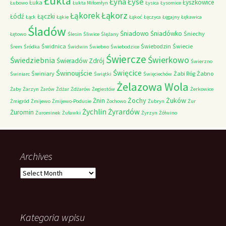
Łukta
Łyna
Łyse
Łyszkowice
Łuka
Łubowo
Łukta Miłomłyn
Łysica
Łysomice
Łąkorz
Łąkorek
Łódź
Łączki
Łąck
Łąkie
Łąkoć
Łęczyca
Łęgajny
Łękawica
Śladów
Śniadowo
Śniadówko
Śniechy
Łętowo
Ślesin
Śliwice
Ślężany
Świdnica
Świebodzin
Świecie
Śrem
Śródka
Świdwin
Świebno
Świebodzice
Świercze
Świerkowo
Świedziebnia
Świeradów Zdrój
Świerzno
Świnoujście
Święcice
Świniary
Żabi Róg
Żabno
Świniarc
Świątki
Święciechów
Żelazowa Wola
Żaby
Żarzyn
Żarów
Żdżar
Żdżarów
Żegiestów
Żerkowice
Żochy
Żuków
Żnin
Żmigród
Żmijewo
Żmijewo-Podusie
Żochowo
Żubryn
Żur
Żychlin
Żyrardów
Żuromin
Żurominek
Żuławki
Żyrzyn
Żółwino
Archives
Archives
Kategoria wpisu