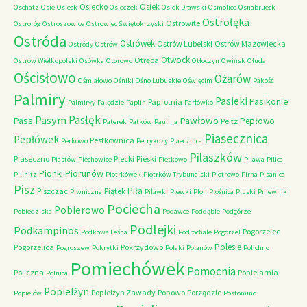
Osiecko
Osiek
Oschatz
Osie
Osieck
Osieczek
Osiek Drawski
Osmolice
Osnabrueck
Ostrołęka
Ostrowite
Ostroróg
Ostroszowice
Ostrowiec Świętokrzyski
Ostróda
Ostrówek
Ostrów Lubelski
Ostrów Mazowiecka
Ostródy
Ostrów
Otwock
Otręba
Ostrów Wielkopolski
Osówka
Otorowo
Otłoczyn
Owińsk
Ołuda
Ościsłowo
Ożarów
Ośmiałowo
Ośniki
Ośno Lubuskie
Oświęcim
Pakość
Palmiry
Pasieki
Pasikonie
Paprotnia
Palmiryy
Palędzie
Paplin
Parłówko
Pasłęk
Pasym
Pawłowo
Pass
Pepłowo
Peitz
Paterek
Patków
Paulina
Piasecznica
Pepłówek
Pestkownica
Perkowo
Petrykozy
Piaecznica
Pilaszków
Piaseczno
Piecki
Pieski
Piastów
Piechowice
Pietkowo
Pilawa
Pilica
Piorunów
Pionki
Pillnitz
Piotrkówek
Piotrków Trybunalski
Piotrowo
Pirna
Pisanica
Pisz
Piła
Piszczac
Piątek
Piwniczna
Piławki
Plewki
Plon
Plośnica
Pluski
Pniewnik
Pociecha
Pobierowo
Pobiedziska
Podawce
Poddąbie
Podgórze
Podlejki
Podkampinos
Pogorzelec
Podkowa Leśna
Podrochale
Pogorzel
Polesie
Pogorzelica
Pokrzydowo
Pogroszew
Pokrytki
Polaki
Polanów
Polichno
Pomiechówek
Pomocnia
Policzna
Popielarnia
Polnica
Popielżyn
Popielżyn Zawady
Popowo
Porządzie
Popielów
Postomino