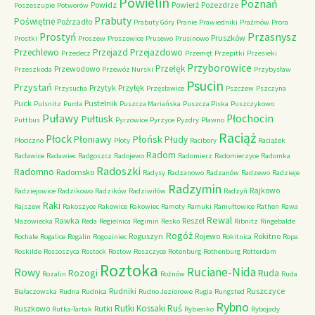
Powielin
Poznań
Powidz
Powierż
Pozezdrze
Poszeszupie
Potworów
Prabuty
Poświętne
Poźrzadło
Prabuty Góry
Pranie
Prawiedniki
Prażmów
Prora
Przasnysz
Prostyń
Pruszków
Prostki
Proszew
Proszowice
Prusewo
Prusinowo
Przechlewo
Przejazd
Przejazdowo
Przedecz
Przemęt
Przepitki
Przesieki
Przyborowice
Przełęk
Przewodowo
Przeszkoda
Przewóz Nurski
Przybysław
Psucin
Przystań
Przytyk
Przyłęk
Przysucha
Przęsławice
Pszczew
Pszczyna
Puck
Pustelnik
Pulsnitz
Purda
Puszcza Mariańska
Puszcza Piska
Puszczykowo
Puławy
Pułtusk
Płochocin
Puttbus
Pyrzowice
Pyrzyce
Pyzdry
Pławno
Raciąż
Płock
Płońsk
Płoniawy
Płudy
Płociczno
Płoty
Racibory
Raciążek
Radom
Racławice
Radawiec
Radgoszcz
Radojewo
Radomierz
Radomierzyce
Radomka
Radoszki
Radomno
Radomsko
Radysy
Radzanowo
Radzanów
Radzewo
Radzieje
Radzymin
Rajkowo
Radziejowice
Radzikowo
Radzików
Radziwiłów
Radzyń
Raki
Rajszew
Rakoszyce
Rakowice
Rakowiec
Ramoty
Ramuki
Ramułtowice
Rathen
Rawa
Rewal
Rawka
Reszel
Mazowiecka
Reda
Regielnica
Regimin
Resko
Ribnitz
Ringebalde
Rogóż
Roguszyn
Rojewo
Rokitno
Rochale
Rogalice
Rogalin
Rogoziniec
Rokitnica
Ropa
Roskilde
Rossoszyca
Rostock
Rostow
Roszczyce
Rotenburg
Rothenburg
Rotterdam
Roztoka
Ruciane-Nida
Rowy
Rozogi
Ruda
Rozalin
Rożnów
Ruda
Rudniki
Ruszczyce
Białaczowska
Rudna
Rudnica
Rudno Jeziorowe
Rugia
Rungsted
Rybno
Ruś
Rutki Kossaki
Ruszkowo
Rutki
Rutka-Tartak
Rybienko
Rybojady