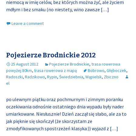
niemocą w imię celów, bez których można żyć, ale życiem
mdłym i bez smaku (no niestety, wino zawsze
[…]
Leave a comment
Pojezierze Brodnickie 2012
25 August 2012
Pojezierze Brodnickie
,
trasa rowerowa
powyżej 80km
,
trasa rowerowa z mapą
Bobrowo
,
Głęboczek
,
Radoszki
,
Radzikowo
,
Rypin
,
Świedziebnia
,
Wąpielsk
,
Zbiczno
el
po ulewnym piątku oraz pochmurnym i zimnym poranku
oczekiwania odnośnie ostatniego dnia wypadu były nader
umiarkowane. Niesłusznie! Dzień zaczął się słabo, ale za to
jak pięknie się skończył (że skorzystam ze
zmodyfikowanych spostrzeżeń klasyka:)) wyjazd z
[…]