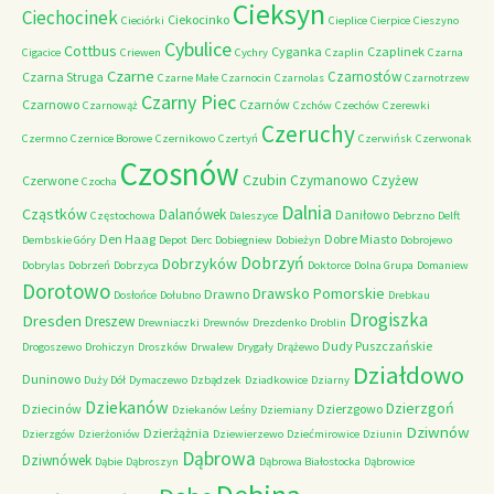
Cieksyn
Ciechocinek
Ciekocinko
Cieciórki
Cieplice
Cierpice
Cieszyno
Cybulice
Cottbus
Cyganka
Czaplinek
Cigacice
Criewen
Cychry
Czaplin
Czarna
Czarne
Czarnostów
Czarna Struga
Czarne Małe
Czarnocin
Czarnolas
Czarnotrzew
Czarny Piec
Czarnowo
Czarnów
Czarnowąż
Czchów
Czechów
Czerewki
Czeruchy
Czermno
Czernice Borowe
Czernikowo
Czertyń
Czerwińsk
Czerwonak
Czosnów
Czubin
Czymanowo
Czyżew
Czerwone
Czocha
Dalnia
Cząstków
Dalanówek
Daniłowo
Częstochowa
Daleszyce
Debrzno
Delft
Den Haag
Dobre Miasto
Dembskie Góry
Depot
Derc
Dobiegniew
Dobieżyn
Dobrojewo
Dobrzyń
Dobrzyków
Dobrylas
Dobrzeń
Dobrzyca
Doktorce
Dolna Grupa
Domaniew
Dorotowo
Drawsko Pomorskie
Drawno
Dosłońce
Dołubno
Drebkau
Drogiszka
Dresden
Dreszew
Drewniaczki
Drewnów
Drezdenko
Droblin
Dudy Puszczańskie
Drogoszewo
Drohiczyn
Droszków
Drwalew
Drygały
Drążewo
Działdowo
Duninowo
Duży Dół
Dymaczewo
Dzbądzek
Dziadkowice
Dziarny
Dziekanów
Dzierzgoń
Dziecinów
Dzierzgowo
Dziekanów Leśny
Dziemiany
Dziwnów
Dzierżążnia
Dzierzgów
Dzierżoniów
Dziewierzewo
Dziećmirowice
Dziunin
Dąbrowa
Dziwnówek
Dąbie
Dąbroszyn
Dąbrowa Białostocka
Dąbrowice