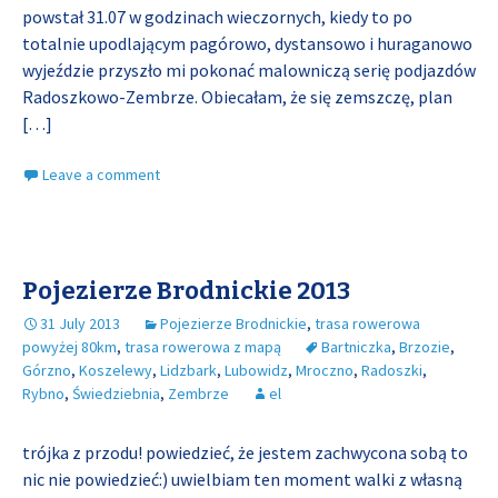
powstał 31.07 w godzinach wieczornych, kiedy to po
totalnie upodlającym pagórowo, dystansowo i huraganowo
wyjeździe przyszło mi pokonać malowniczą serię podjazdów
Radoszkowo-Zembrze. Obiecałam, że się zemszczę, plan
[…]
Leave a comment
Pojezierze Brodnickie 2013
31 July 2013
Pojezierze Brodnickie
,
trasa rowerowa
powyżej 80km
,
trasa rowerowa z mapą
Bartniczka
,
Brzozie
,
Górzno
,
Koszelewy
,
Lidzbark
,
Lubowidz
,
Mroczno
,
Radoszki
,
Rybno
,
Świedziebnia
,
Zembrze
el
trójka z przodu! powiedzieć, że jestem zachwycona sobą to
nic nie powiedzieć:) uwielbiam ten moment walki z własną