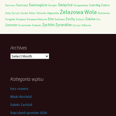
Świnoujście
Święcice
Świniary
Żabi Róg
Żabno
Świniarc
Świątki
Święciechów
Żelazowa Wola
Żaby
Żarzyn
Żarów
Żdżar
Żdżarów
Żegiestów
Żerkowice
Żochy
Żuków
Żnin
Żmigród
Żmijewo
Żmijewo-Podusie
Żochowo
Żubryn
Żur
Żychlin
Żyrardów
Żuromin
Żurominek
Żuławki
Żyrzyn
Żółwino
Archives
Archives
Kategoria wpisu
bez roweru
Bliski Wschód
Daleki Zachód
Dojczland spontan 2026