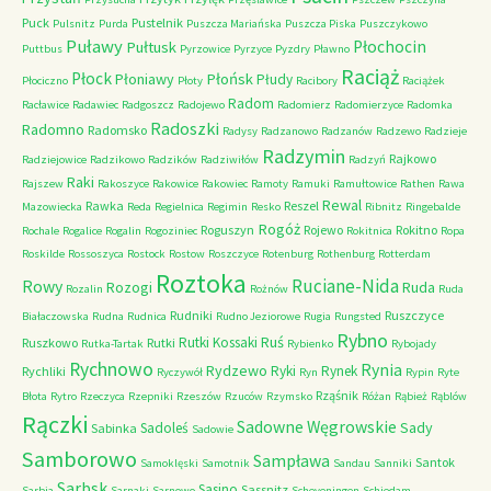
Puck
Pustelnik
Pulsnitz
Purda
Puszcza Mariańska
Puszcza Piska
Puszczykowo
Puławy
Pułtusk
Płochocin
Puttbus
Pyrzowice
Pyrzyce
Pyzdry
Pławno
Raciąż
Płock
Płońsk
Płoniawy
Płudy
Płociczno
Płoty
Racibory
Raciążek
Radom
Racławice
Radawiec
Radgoszcz
Radojewo
Radomierz
Radomierzyce
Radomka
Radoszki
Radomno
Radomsko
Radysy
Radzanowo
Radzanów
Radzewo
Radzieje
Radzymin
Rajkowo
Radziejowice
Radzikowo
Radzików
Radziwiłów
Radzyń
Raki
Rajszew
Rakoszyce
Rakowice
Rakowiec
Ramoty
Ramuki
Ramułtowice
Rathen
Rawa
Rewal
Rawka
Reszel
Mazowiecka
Reda
Regielnica
Regimin
Resko
Ribnitz
Ringebalde
Rogóż
Roguszyn
Rojewo
Rokitno
Rochale
Rogalice
Rogalin
Rogoziniec
Rokitnica
Ropa
Roskilde
Rossoszyca
Rostock
Rostow
Roszczyce
Rotenburg
Rothenburg
Rotterdam
Roztoka
Ruciane-Nida
Rowy
Rozogi
Ruda
Rozalin
Rożnów
Ruda
Rudniki
Ruszczyce
Białaczowska
Rudna
Rudnica
Rudno Jeziorowe
Rugia
Rungsted
Rybno
Ruś
Rutki Kossaki
Ruszkowo
Rutki
Rutka-Tartak
Rybienko
Rybojady
Rychnowo
Rynia
Rydzewo
Ryki
Rynek
Rychliki
Ryczywół
Ryn
Rypin
Ryte
Rząśnik
Błota
Rytro
Rzeczyca
Rzepniki
Rzeszów
Rzuców
Rzymsko
Różan
Rąbież
Rąblów
Rączki
Sadowne Węgrowskie
Sady
Sadoleś
Sabinka
Sadowie
Samborowo
Sampława
Santok
Samoklęski
Samotnik
Sandau
Sanniki
Sarbsk
Sasino
Sassnitz
Sarbia
Sarnaki
Sarnowo
Scheveningen
Schiedam