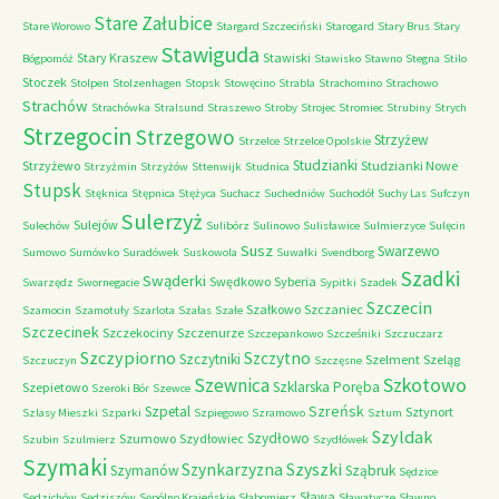
Stare Załubice
Stare Worowo
Stargard Szczeciński
Starogard
Stary Brus
Stary
Stawiguda
Stary Kraszew
Stawiski
Bógpomóż
Stawisko
Stawno
Stegna
Stilo
Stoczek
Stolpen
Stolzenhagen
Stopsk
Stowęcino
Strabla
Strachomino
Strachowo
Strachów
Strachówka
Stralsund
Straszewo
Stroby
Strojec
Stromiec
Strubiny
Strych
Strzegocin
Strzegowo
Strzyżew
Strzelce
Strzelce Opolskie
Studzianki
Strzyżewo
Studzianki Nowe
Strzyżmin
Strzyżów
Sttenwijk
Studnica
Stupsk
Stęknica
Stępnica
Stężyca
Suchacz
Suchedniów
Suchodół
Suchy Las
Sufczyn
Sulerzyż
Sulejów
Sulechów
Sulibórz
Sulinowo
Sulisławice
Sulmierzyce
Sulęcin
Susz
Swarzewo
Sumowo
Sumówko
Suradówek
Suskowola
Suwałki
Svendborg
Szadki
Swąderki
Swędkowo
Syberia
Swarzędz
Swornegacie
Sypitki
Szadek
Szczecin
Szałkowo
Szczaniec
Szamocin
Szamotuły
Szarlota
Szałas
Szałe
Szczecinek
Szczekociny
Szczenurze
Szczepankowo
Szcześniki
Szczuczarz
Szczypiorno
Szczytno
Szczytniki
Szelment
Szeląg
Szczuczyn
Szczęsne
Szkotowo
Szewnica
Szklarska Poręba
Szepietowo
Szeroki Bór
Szewce
Szreńsk
Szpetal
Sztynort
Szlasy Mieszki
Szparki
Szpiegowo
Szramowo
Sztum
Szyldak
Szydłowo
Szumowo
Szydłowiec
Szubin
Szulmierz
Szydłówek
Szymaki
Szyszki
Szynkarzyzna
Szymanów
Sząbruk
Sędzice
Sława
Sędzichów
Sędziszów
Sępólno Krajeńskie
Słabomierz
Sławatycze
Sławno