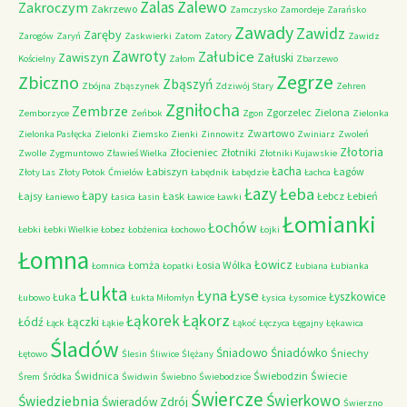
Zalas
Zalewo
Zakroczym
Zakrzewo
Zamczysko
Zamordeje
Zarańsko
Zawady
Zawidz
Zaręby
Zarogów
Zaryń
Zaskwierki
Zatom
Zatory
Zawidz
Zawroty
Załubice
Zawiszyn
Załuski
Kościelny
Załom
Zbarzewo
Zegrze
Zbiczno
Zbąszyń
Zbójna
Zbąszynek
Zdziwój Stary
Zehren
Zgniłocha
Zembrze
Zgorzelec
Zielona
Zemborzyce
Zeńbok
Zgon
Zielonka
Zwartowo
Zielonka Pasłęcka
Zielonki
Ziemsko
Zienki
Zinnowitz
Zwiniarz
Zwoleń
Złotoria
Złocieniec
Złotniki
Zwolle
Zygmuntowo
Zławieś Wielka
Złotniki Kujawskie
Łacha
Łabiszyn
Łagów
Złoty Las
Złoty Potok
Ćmielów
Łabędnik
Łabędzie
Łachca
Łazy
Łeba
Łapy
Łajsy
Łask
Łebcz
Łebień
Łaniewo
Łasica
Łasin
Ławice
Ławki
Łomianki
Łochów
Łebki
Łebki Wielkie
Łobez
Łobżenica
Łochowo
Łojki
Łomna
Łowicz
Łomża
Łosia Wólka
Łomnica
Łopatki
Łubiana
Łubianka
Łukta
Łyna
Łyse
Łyszkowice
Łuka
Łubowo
Łukta Miłomłyn
Łysica
Łysomice
Łąkorz
Łąkorek
Łódź
Łączki
Łąck
Łąkie
Łąkoć
Łęczyca
Łęgajny
Łękawica
Śladów
Śniadowo
Śniadówko
Śniechy
Łętowo
Ślesin
Śliwice
Ślężany
Świdnica
Świebodzin
Świecie
Śrem
Śródka
Świdwin
Świebno
Świebodzice
Świercze
Świerkowo
Świedziebnia
Świeradów Zdrój
Świerzno