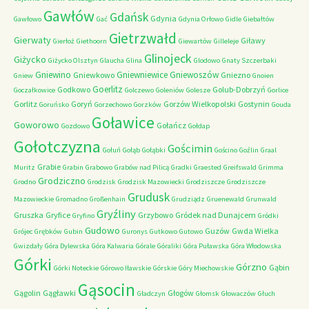
Gawłów
Gdańsk
Gdynia
Gawłowo
Gać
Gdynia Orłowo
Gidle
Giebałtów
Gietrzwałd
Gierwaty
Giławy
Gierłoż
Giethoorn
Giewartów
Gilleleje
Glinojeck
Giżycko
Giżycko Olsztyn
Glaucha
Glina
Glodowo
Gnaty Szczerbaki
Gniewino
Gniewniewice
Gniewoszów
Gniewkowo
Gniezno
Gniew
Gnoien
Goerlitz
Godkowo
Golub-Dobrzyń
Goczałkowice
Golczewo
Goleniów
Golesze
Gorlice
Gorlitz
Goryń
Gorzów Wielkopolski
Gostynin
Goruńsko
Gorzechowo
Gorzków
Gouda
Goławice
Goworowo
Gołańcz
Gozdowo
Gołdap
Gołotczyzna
Gościmin
Gołuń
Gołąb
Gołąbki
Gościno
Goźlin
Graal
Grabie
Muritz
Grabin
Grabowo
Grabów nad Pilicą
Gradki
Graested
Greifswald
Grimma
Grodziczno
Grodno
Grodzisk
Grodzisk Mazowiecki
Grodziszcze
Grodziszcze
Grudusk
Mazowieckie
Gromadno
Großenhain
Grudziądz
Gruenewald
Grunwald
Gryźliny
Gruszka
Gryfice
Grzybowo
Gródek nad Dunajcem
Gryfino
Gródki
Gudowo
Guzów
Gwda Wielka
Grójec
Grębków
Gubin
Guronys
Gutkowo
Gutowo
Gwizdały
Góra Dylewska
Góra Kalwaria
Górale
Góraliki
Góra Puławska
Góra Włodowska
Górki
Górzno
Gąbin
Górki Noteckie
Górowo Iławskie
Górskie
Góry Miechowskie
Gąsocin
Gągolin
Gągławki
Głogów
Gładczyn
Głomsk
Głowaczów
Głuch