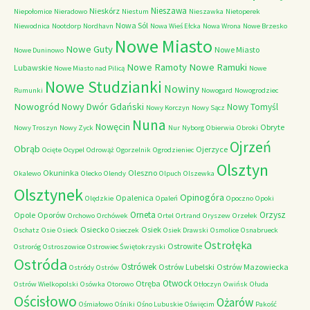
Nieszawa
Nieskórz
Niepołomice
Nieradowo
Niestum
Nieszawka
Nietoperek
Nowa Sól
Niewodnica
Nootdorp
Nordhavn
Nowa Wieś Ełcka
Nowa Wrona
Nowe Brzesko
Nowe Miasto
Nowe Guty
Nowe Miasto
Nowe Duninowo
Nowe Ramoty
Nowe Ramuki
Lubawskie
Nowe Miasto nad Pilicą
Nowe
Nowe Studzianki
Nowiny
Rumunki
Nowogard
Nowogrodziec
Nowogród
Nowy Dwór Gdański
Nowy Tomyśl
Nowy Korczyn
Nowy Sącz
Nuna
Nowęcin
Obryte
Nowy Troszyn
Nowy Zyck
Nur
Nyborg
Obierwia
Obroki
Ojrzeń
Obrąb
Ojerzyce
Ocięte
Ocypel
Odrowąż
Ogorzelnik
Ogrodzieniec
Olsztyn
Okuninka
Oleszno
Okalewo
Olecko
Olendy
Olpuch
Olszewka
Olsztynek
Opinogóra
Opalenica
Olędzkie
Opaleń
Opoczno
Opoki
Orneta
Orzysz
Opole
Oporów
Orchowo
Orchówek
Ortel
Ortrand
Oryszew
Orzełek
Osiecko
Osiek
Oschatz
Osie
Osieck
Osieczek
Osiek Drawski
Osmolice
Osnabrueck
Ostrołęka
Ostrowite
Ostroróg
Ostroszowice
Ostrowiec Świętokrzyski
Ostróda
Ostrówek
Ostrów Lubelski
Ostrów Mazowiecka
Ostródy
Ostrów
Otwock
Otręba
Ostrów Wielkopolski
Osówka
Otorowo
Otłoczyn
Owińsk
Ołuda
Ościsłowo
Ożarów
Ośmiałowo
Ośniki
Ośno Lubuskie
Oświęcim
Pakość