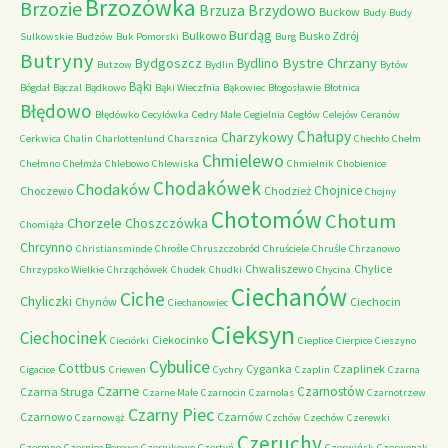
Brzozówka
Brzozie
Brzydowo
Brzuza
Buckow
Budy
Budy
Burdąg
Bulkowo
Busko Zdrój
Sulkowskie
Budzów
Buk Pomorski
Burg
Butryny
Bystre Chrzany
Bydgoszcz
Bydlino
Butzow
Bydlin
Bytów
Bąki
Bógdał
Bączal
Bądkowo
Bąki Wieczfnia
Bąkowiec
Błogosławie
Błotnica
Błędowo
Błędówko
Cecylówka
Cedry Małe
Cegielnia
Cegłów
Celejów
Ceranów
Chałupy
Charzykowy
Cerkwica
Chalin
Charlottenlund
Charsznica
Chechło
Chełm
Chmielewo
Chełmno
Chełmża
Chlebowo
Chlewiska
Chmielnik
Chobienice
Chodakówek
Chodaków
Chojnice
Choczewo
Chodzież
Chojny
Chotomów
Chotum
Chorzele
Choszczówka
Chomiąża
Chrcynno
Christiansminde
Chrośle
Chruszczobród
Chruściele
Chruśle
Chrzanowo
Chwaliszewo
Chylice
Chrzypsko Wielkie
Chrząchówek
Chudek
Chudki
Chycina
Ciechanów
Ciche
Chyliczki
Chynów
Ciechocin
Ciechanowiec
Cieksyn
Ciechocinek
Ciekocinko
Cieciórki
Cieplice
Cierpice
Cieszyno
Cybulice
Cottbus
Cyganka
Czaplinek
Cigacice
Criewen
Cychry
Czaplin
Czarna
Czarne
Czarnostów
Czarna Struga
Czarne Małe
Czarnocin
Czarnolas
Czarnotrzew
Czarny Piec
Czarnowo
Czarnów
Czarnowąż
Czchów
Czechów
Czerewki
Czeruchy
Czermno
Czernice Borowe
Czernikowo
Czertyń
Czerwińsk
Czerwonak