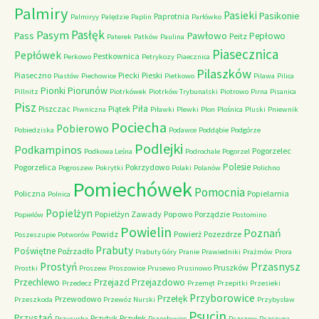
Palmiry
Pasieki
Pasikonie
Paprotnia
Palmiryy
Palędzie
Paplin
Parłówko
Pasłęk
Pasym
Pawłowo
Pass
Pepłowo
Peitz
Paterek
Patków
Paulina
Piasecznica
Pepłówek
Pestkownica
Perkowo
Petrykozy
Piaecznica
Pilaszków
Piaseczno
Piecki
Pieski
Piastów
Piechowice
Pietkowo
Pilawa
Pilica
Piorunów
Pionki
Pillnitz
Piotrkówek
Piotrków Trybunalski
Piotrowo
Pirna
Pisanica
Pisz
Piła
Piszczac
Piątek
Piwniczna
Piławki
Plewki
Plon
Plośnica
Pluski
Pniewnik
Pociecha
Pobierowo
Pobiedziska
Podawce
Poddąbie
Podgórze
Podlejki
Podkampinos
Pogorzelec
Podkowa Leśna
Podrochale
Pogorzel
Polesie
Pogorzelica
Pokrzydowo
Pogroszew
Pokrytki
Polaki
Polanów
Polichno
Pomiechówek
Pomocnia
Policzna
Popielarnia
Polnica
Popielżyn
Popielżyn Zawady
Popowo
Porządzie
Popielów
Postomino
Powielin
Poznań
Powidz
Powierż
Pozezdrze
Poszeszupie
Potworów
Prabuty
Poświętne
Poźrzadło
Prabuty Góry
Pranie
Prawiedniki
Prażmów
Prora
Przasnysz
Prostyń
Pruszków
Prostki
Proszew
Proszowice
Prusewo
Prusinowo
Przechlewo
Przejazd
Przejazdowo
Przedecz
Przemęt
Przepitki
Przesieki
Przyborowice
Przełęk
Przewodowo
Przeszkoda
Przewóz Nurski
Przybysław
Psucin
Przystań
Przytyk
Przyłęk
Przysucha
Przęsławice
Pszczew
Pszczyna