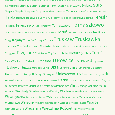
Słup
Słubice
Słonecznik
Słończewo
Sławoborze
Słomczyn
Słomin
Słomniki
Słupno
Słupsk
Słupca
Słupia
Tabórz
Służew
Taarbaek
Takomyśle
Tantow
Tarczyn
Teresin
Tarda
Targowo
Tarnowskie Góry
Tarup
Tczew
Telleborg
Teodorówka
Teofile
Tomaszkowo
Tereszewo
Tomaszewo
Terespol
Tleń
Tomaryny
Toruń
Treblinka
Tomczyce
Tomki
Topczewo
Topolin
Toporowo
Toszek
Trakai
Trawy
Truskaw
Truskawka
Trojany
Trląg
Trojanów
Troszyn
Trudna
Trzebiatów
Trzcianka
Trzciniec
Truskolas
Trzciel
Trzebuń
Trzemeszno Lubuskie
Trzęsacz
Turośl
Tuczki
Tuchola
Trzygłów
Trzścianka
Trębice
Tujsk
Tum
Tułowice
Tynwałd
Tuł
Tułodziad
Tyłowo
Turza Wielka
Tuławki
Ukta
Tłuchowo
Tłuszcz
Ulinia
Uchacze
Udryn
Ulikowo
Ulrichorst
Umiastów
Urle
Unieszewo
Uniechowo
Uniszki
Unierzyż
Unierzyż Strzegowo
Unin
Upałty
Ustka
Ursus
Uzdowo
Urowo
Urszulin
Usedom
Ustanówek
Ustroń
Uznam
Uścięcice
Vilnius
Vallo
Varso Tower
Veivieriai
Velo Krynica
Velo Poprad
Ves
Wadąg
Walidrogi
Walim
Warka
Warlity Wielkie
Warchały
Warmiak
Wapnica
Warlity
Warszawa
Warta
Wawrzyszew
Wałbrzych
Wałcz
Ważne Młyny
Wda
Wdzydze
Weimar
Weißenberg
Wejsuny
Wiartel
Wejherowo
Welzow
Wereszczyn
Weronika
Westerplatte
Wieczfnia Kościelna
Wieczfnia
Wicko
Wichulec
Wiejce
Wiejsce