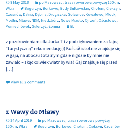
8 May 2019
po Mazowszu
,
trasa rowerowa powyżej 150km
,
Wkra
Bogurzyn
,
Borkowo
,
Budy Sulkowskie
,
Chotum
,
Cieksyn
,
Czosnów
,
Dalnia
,
Dębina
,
Drogiszka
,
Goławice
,
Kowalewo
,
Mlock
,
Modlin
,
Mława
,
NDM
,
Niedzbórz
,
Nowe Miasto
,
Ojrzeń
,
Ościsłowo
,
Pomiechówek
,
Sulerzyż
,
Łomna
EL
z pozdrowieniami dla Jurka T i z podziękowaniem za fajną
“turystyczną” rekomendację:)) Kościół istotnie znajduje się
w gaju, na uboczu totalnym gdzie nigdzie by mnie nie
zawiało – skądkolwiek wiatr by wiał. Gaj znajduje się przed
[…]
View all 2 comments
z Wawy do Mławy
24 April 2019
po Mazowszu
,
trasa rowerowa powyżej
150km
,
Wkra
Bogurzyn
,
Borkowo
,
Chotum
,
Cieksyn
,
Czosnów
,