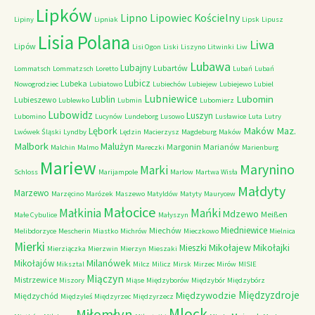
Lipków
Lipno
Lipowiec Kościelny
Lipiny
Lipniak
Lipsk
Lipusz
Lisia Polana
Liwa
Lipów
Lisi Ogon
Liski
Liszyno
Litwinki
Liw
Lubawa
Lubajny
Lubartów
Lommatsch
Lommatzsch
Loretto
Lubań
Lubań
Lubicz
Lubeka
Nowogrodziec
Lubiatowo
Lubiechów
Lubiejew
Lubiejewo
Lubiel
Lubniewice
Lubomin
Lublin
Lubieszewo
Lublewko
Lubmin
Lubomierz
Lubowidz
Luszyn
Lubomino
Lucynów
Lundeborg
Lusowo
Lusławice
Luta
Lutry
Maków Maz.
Lębork
Lwówek Śląski
Lyndby
Lędzin
Macierzysz
Magdeburg
Maków
Malbork
Malużyn
Margonin
Marianów
Malchin
Malmo
Mareczki
Marienburg
Mariew
Marynino
Marki
Schloss
Marijampole
Marlow
Martwa Wisła
Małdyty
Marzewo
Marzęcino
Marózek
Maszewo
Matyldów
Matyty
Maurycew
Małocice
Małkinia
Mańki
Mdzewo
Meißen
Małe Cybulice
Małyszyn
Miedniewice
Miechów
Melibdorzyce
Mescherin
Miastko
Michrów
Mieczkowo
Mielnica
Mierki
Mikołajew
Mikołajki
Mieszki
Mierziączka
Mierzwin
Mierzyn
Mieszaki
Milanówek
Mikołajów
Miksztal
Milcz
Milicz
Mirsk
Mirzec
Mirów
MISIE
Miączyn
Mistrzewice
Miszory
Miąse
Międzyborów
Międzybór
Międzybórz
Międzyzdroje
Międzywodzie
Międzychód
Międzyleś
Międzyrzec
Międzyrzecz
Mlock
Miłomłyn