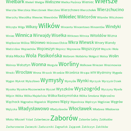
Wiersze
Wielbark
Wieliszew
Wieniec
Wieleń
Wielgie
Wielka Piaśnica
Wierzchucino
Wierzchowo
Wierzba
Wierzbica
Wierzbinek
Wierzbno
Wierzchołek
Wikielec
Wiktorów
Wierzchy
Wiesiółka
Wiewiec
Wiewiórów
Wilanów
Wilczkowo
Wilków
Windyki
Wilkasy
Wilczęta
Wilga
Wincenta
Wincentowo
Wincentów
Winnica
Wirwajdy
Wisełka
Witoldów
Wizna
Winiec
Witkowo
Witnica
Wkra
Wlewsk
Wiśniewo
Wnory Wandy
Więcławice
Wiślica
Wiśniowo Ełckie
Wojcieszyn
Wojszczyce
Wodzisław
Wojciechów
Wojnicz
Wojnowice
Wojszki
Wola
Wola Pasikońska
Wolin
Wola Młocka
Wolbrom
Wolbórka
Wolgast
Wolica
Worliny
Wonna
Wolsztyn
Wolnica
Worgule
Wołkowe
Wriezen
Wrocimowice
Wrocław
Września
Wydminy
Wrocki
Wrona
Wrzask
Wrzeście
Wrząca
WTR
Wygoda
Wymysły
Wynki
Wygon
Wykrot
Wylazłowo
Wymyśle
Wyrzysk
Wyrzysk Osiek
Wyszogród
Wyszków
Wysoka
Wysokie Mazowieckie
Wyszel
Wyszyny
Wywła
Wólka Radzymińska
Wójcin
Wólka
Wólka Majdańska
Wólka Smolana
Wąbrzeźno
Wąsy
Wąchock
Wąsewo
Węgrów
Wągrodno
Wąpielsk
Wąwolnica
Wędrzyn
Węgliniec
Władysławowo
Włocławek
Wężyska
Władysławów
Włodawa
Włodowice
Zaborów
Włoka
Włosień
Ystad
Zaberbecze
Zaborów Leśny
Zabłudów
Zacharzowice
Zacieczki
Zaduszniki
Zagnańsk
Zajączek
Zakliczyn
Zaklików