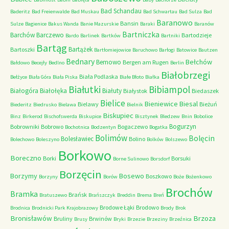
Bad Schandau
Baderitz
Bad Freienwalde
Bad Muskau
Bad Schwartau
Bad Sulza
Bad
Baranowo
Bansin
Sulze
Bagienice
Bakus Wanda
Banie Mazurskie
Baraki
Baranów
Bartniczka
Barchów
Barczewo
Bartodzieje
Bardo
Barlinek
Bartków
Bartniki
Bartąg
Bartążek
Bartoszki
Bartłomiejowice
Baruchowo
Barłogi
Batowice
Bautzen
Bednary
Bełchów
Bemowo
Bergen am Rugen
Bałdowo
Becejły
Bedlno
Berlin
Białobrzegi
Biała Podlaska
Bełżyce
Biała Góra
Biała Piska
Białe Błoto
Białka
Białutki
Bibiampol
Białogóra
Białołęka
Białuty
Białystok
Biedaszek
Bielice
Bieniewice
Biesal
Bielawy
Bieżuń
Biederitz
Biedrusko
Bielawa
Bielnik
Biskupiec
Binz
Birkerod
Bischofswerda
Biskupice
Bisztynek
Bledzew
Bnin
Bobolice
Bogurzyn
Bobrowniki
Bobrowo
Bogaczewo
Bochotnica
Bodzentyn
Bogatka
Bolimów
Bolęcin
Bolesławiec
Bolino
Bolechowo
Boleszyno
Bolków
Bolszewo
Borkowo
Boreczno
Borki
Borsuki
Borne Sulinowo
Borsdorf
Borzęcin
Borzymy
Bosewo
Boszkowo
Borzyny
Borów
Boże
Bożenkowo
Brochów
Bramka
Brańsk
Bratuszewo
Brańszczyk
Breddin
Brema
Breń
Brodowe Łąki
Brodowo
Brodnica
Brodnicki Park Krajobrazowy
Brody
Brok
Bronisławów
Brzoza
Bruliny
Brwinów
Brusy
Bryki
Brzezie
Brzeziny
Brzeźnica