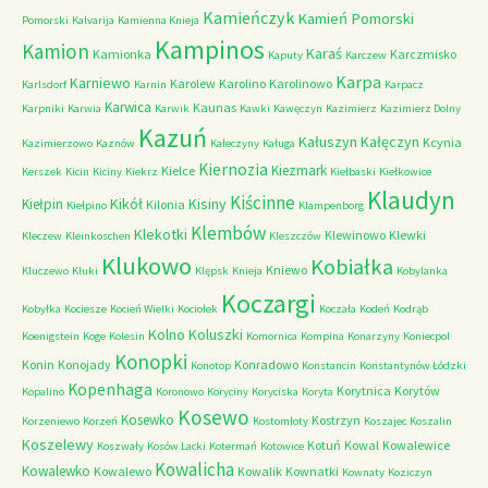
Kamieńczyk
Kamień Pomorski
Pomorski
Kalvarija
Kamienna Knieja
Kampinos
Kamion
Karaś
Kamionka
Karczmisko
Kaputy
Karczew
Karpa
Karniewo
Karolew
Karolino
Karolinowo
Karlsdorf
Karnin
Karpacz
Karwica
Kaunas
Karpniki
Karwia
Karwik
Kawki
Kawęczyn
Kazimierz
Kazimierz Dolny
Kazuń
Kałuszyn
Kałęczyn
Kcynia
Kazimierzowo
Kaznów
Kałeczyny
Kaługa
Kiernozia
Kiezmark
Kielce
Kerszek
Kicin
Kiciny
Kiekrz
Kiełbaski
Kiełkowice
Klaudyn
Kiścinne
Kikół
Kisiny
Kiełpin
Kilonia
Kiełpino
Klampenborg
Klembów
Klekotki
Klewinowo
Klewki
Kleczew
Kleinkoschen
Kleszczów
Klukowo
Kobiałka
Kniewo
Kluczewo
Kluki
Klępsk
Knieja
Kobylanka
Koczargi
Kobyłka
Kociesze
Kocień Wielki
Kociołek
Koczała
Kodeń
Kodrąb
Kolno
Koluszki
Koenigstein
Koge
Kolesin
Komornica
Kompina
Konarzyny
Koniecpol
Konopki
Konin
Konojady
Konradowo
Konotop
Konstancin
Konstantynów Łódzki
Kopenhaga
Korytnica
Korytów
Kopalino
Koronowo
Koryciny
Koryciska
Koryta
Kosewo
Kosewko
Kostrzyn
Korzeniewo
Korzeń
Kostomłoty
Koszajec
Koszalin
Koszelewy
Kotuń
Kowal
Kowalewice
Koszwały
Kosów Lacki
Kotermań
Kotowice
Kowalicha
Kowalewko
Kowalewo
Kowalik
Kownatki
Kownaty
Koziczyn