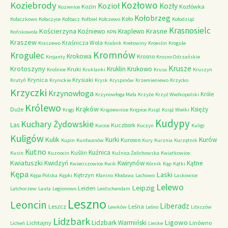
Kozłowo
Koziebrody
Kozioł
Kozły
Kozin
Kozłówka
Kozienice
Kołobrzeg
Koło
Kołaczkowo
Kołaczyce
Kołbacz
Kołbiel
Kołczewo
Kołodziąż
Krasnosielc
Kościerzyna
Krasne
Koźniewo
Kraplewo
Końskowola
KPN
Kraszew
Kraśnicza Wola
Kraszewo
Kraśnik
Kretowiny
Kroeslin
Krogule
Kromnów
Krogulec
Krokowa
Krosno
Krojanty
Krosno Odrzańskie
Krusze
Krotoszyny
Kruklin
Krukowo
Kruki
Krośnice
Kruklanki
Krusa
Kruszyn
Krynica
Krysiaki
Krutyń
Krynickie
Krysk
Kryspinów
Krzemieniewo
Krzycko
Krzyczki
Krzynowłoga
Króle
Krzynowłoga Mała
Krzyże
Krzyż Wielkopolski
Królewo
Krąków
Księży
Duże
Krągi
Krąpiewnice
Krępice
Książ
Książ Wielki
Kudypy
Kuchary Żydowskie
Las
Kuczbork
Kucice
Kuczyn
Kuligi
Kuligów
Kulik
Kurki
Kurów
Kurowo
Kupin
Kurdwanów
Kury
Kurznia
Kurzętnik
Kutno
Kuźnica
Kuślin
Kusin
Kuznocin
Kuźnica Żelichowska
Kwiatkowice
Kwiatuszki
Kwidzyń
Kwirynów
Kątne
Kwieciszowice
Kwik
Kórnik
Kąp
Kątki
Kępa
Laski
Kętrzyn
Kępa Polska
Kępki
Kłanino
Kłodawa
Lachowo
Laskowice
Lelewo
Leipzig
Leiden
Latchorzew
Lauta
Legionowo
Leidschendam
Leszno
Leoncin
Liberadz
Leszcz
Leśna
Lewków
Leśno
Libiszów
Lidzbark
Ligowo
Lidzbark Warmiński
Lichtajny
Linówno
Licheń
Lieske