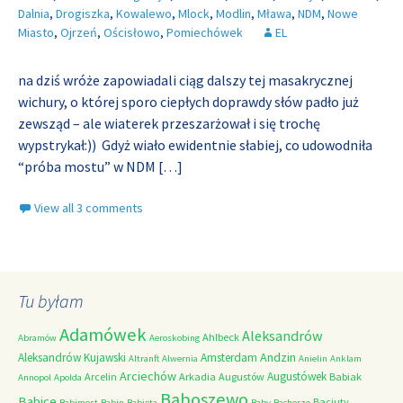
Dalnia
,
Drogiszka
,
Kowalewo
,
Mlock
,
Modlin
,
Mława
,
NDM
,
Nowe
Miasto
,
Ojrzeń
,
Ościsłowo
,
Pomiechówek
EL
na dziś wróże zapowiadali ciąg dalszy tej masakrycznej
wichury, o której sporo ciepłych doprawdy słów padło już
zewsząd – ale wiaterek przeszarżował i się trochę
wypstrykał:)) Gdyż wiało ewidentnie słabiej, co udowodniła
“próba mostu” w NDM
[…]
View all 3 comments
Tu byłam
Adamówek
Aleksandrów
Ahlbeck
Abramów
Aeroskobing
Andzin
Aleksandrów Kujawski
Amsterdam
Altranft
Alwernia
Anielin
Anklam
Arciechów
Augustówek
Arcelin
Arkadia
Augustów
Babiak
Annopol
Apolda
Baboszewo
Babice
Baciuty
Babimost
Babin
Babięta
Baby
Bachorze