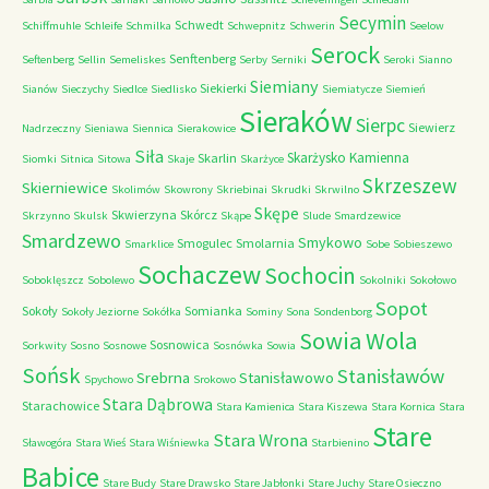
Secymin
Schwedt
Schiffmuhle
Schleife
Schmilka
Schwepnitz
Schwerin
Seelow
Serock
Senftenberg
Seftenberg
Sellin
Semeliskes
Serby
Serniki
Seroki
Sianno
Siemiany
Siekierki
Sianów
Sieczychy
Siedlce
Siedlisko
Siemiatycze
Siemień
Sieraków
Sierpc
Siewierz
Nadrzeczny
Sieniawa
Siennica
Sierakowice
Siła
Skarżysko Kamienna
Skarlin
Siomki
Sitnica
Sitowa
Skaje
Skarżyce
Skrzeszew
Skierniewice
Skolimów
Skowrony
Skriebinai
Skrudki
Skrwilno
Skępe
Skwierzyna
Skórcz
Skrzynno
Skulsk
Skąpe
Slude
Smardzewice
Smardzewo
Smykowo
Smogulec
Smolarnia
Smarklice
Sobe
Sobieszewo
Sochaczew
Sochocin
Soboklęszcz
Sobolewo
Sokolniki
Sokołowo
Sopot
Sokoły
Somianka
Sokoły Jeziorne
Sokółka
Sominy
Sona
Sondenborg
Sowia Wola
Sosnowica
Sorkwity
Sosno
Sosnowe
Sosnówka
Sowia
Sońsk
Stanisławów
Srebrna
Stanisławowo
Spychowo
Srokowo
Stara Dąbrowa
Starachowice
Stara Kamienica
Stara Kiszewa
Stara Kornica
Stara
Stare
Stara Wrona
Sławogóra
Stara Wieś
Stara Wiśniewka
Starbienino
Babice
Stare Budy
Stare Drawsko
Stare Jabłonki
Stare Juchy
Stare Osieczno