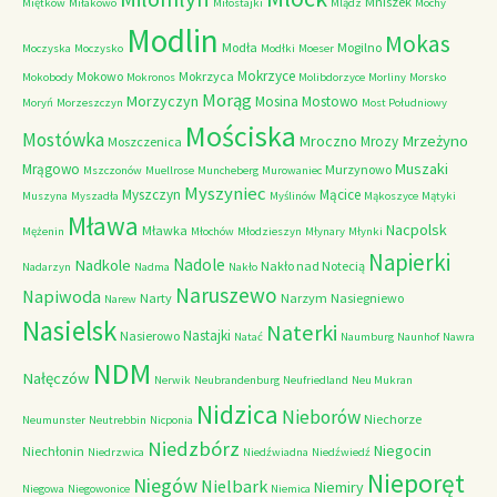
Mniszek
Miętków
Miłakowo
Miłostajki
Mlądz
Mochy
Modlin
Mokas
Modła
Mogilno
Moczyska
Moczysko
Modłki
Moeser
Mokrzyce
Mokowo
Mokrzyca
Mokobody
Mokronos
Molibdorzyce
Morliny
Morsko
Morąg
Morzyczyn
Mosina
Mostowo
Moryń
Morzeszczyn
Most Południowy
Mościska
Mostówka
Mrzeżyno
Mroczno
Mrozy
Moszczenica
Muszaki
Mrągowo
Murzynowo
Mszczonów
Muellrose
Muncheberg
Murowaniec
Myszyniec
Myszczyn
Mącice
Muszyna
Myszadła
Myślinów
Mąkoszyce
Mątyki
Mława
Nacpolsk
Mławka
Mężenin
Młochów
Młodzieszyn
Młynary
Młynki
Napierki
Nadkole
Nadole
Nakło nad Notecią
Nadarzyn
Nadma
Nakło
Naruszewo
Napiwoda
Narty
Narzym
Nasiegniewo
Narew
Nasielsk
Naterki
Nastajki
Nasierowo
Natać
Naumburg
Naunhof
Nawra
NDM
Nałęczów
Nerwik
Neubrandenburg
Neufriedland
Neu Mukran
Nidzica
Nieborów
Niechorze
Neumunster
Neutrebbin
Nicponia
Niedzbórz
Niegocin
Niechłonin
Niedrzwica
Niedźwiadna
Niedźwiedź
Nieporęt
Niegów
Nielbark
Niemiry
Niegowa
Niegowonice
Niemica