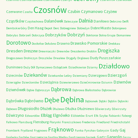
Czosnów
Czubin
Czymanowo
Czyżew
Czerwone
Czocha
Dalnia
Cząstków
Dalanówek
Daniłowo
Częstochowa
Daleszyce
Debrzno
Delft
Den Haag
Dobre Miasto
Dembskie Góry
Depot
Derc
Dobiegniew
Dobieżyn
Dobrojewo
Dobrzyń
Dobrzyków
Dobrylas
Dobrzeń
Dobrzyca
Doktorce
Dolna Grupa
Domaniew
Dorotowo
Drawsko Pomorskie
Drawno
Dosłońce
Dołubno
Drebkau
Drogiszka
Dresden
Dreszew
Drewniaczki
Drewnów
Drezdenko
Droblin
Dudy Puszczańskie
Drogoszewo
Drohiczyn
Droszków
Drwalew
Drygały
Drążewo
Działdowo
Duninowo
Duży Dół
Dymaczewo
Dzbądzek
Dziadkowice
Dziarny
Dziekanów
Dzierzgoń
Dziecinów
Dzierzgowo
Dziekanów Leśny
Dziemiany
Dziwnów
Dzierżążnia
Dzierzgów
Dzierżoniów
Dziewierzewo
Dziećmirowice
Dziunin
Dąbrowa
Dziwnówek
Dąbie
Dąbroszyn
Dąbrowa Białostocka
Dąbrowice
Dębina
Dębe
Dąbrówno
Dąbrówka
Dębionek
Dębki
Dęblin
Dębniki
Długosiodło
Dłużek
Dłużka
Dłużniewo
Dębowo
Dłużewo
Dźwierzuty
Dźwirzuty
Elbląg
Dźwirzyno
Elgnówko
Edwardów
Elżbietów
Erurt
Ełk Szyba
Fabianki
Faborgi
Flensburg
Falkowo
Flansburg
Florynki
Franciszkowo
Fredericia
Friedland
Friedrichstahl
Frąknowo
Gaj
Gady
Frombork
Frydland
Frygnowo
Funka
Fynshav
Gabrysin
Garwolin
Gartz
Gajówka
Garbów
Garczegorze
Gardna Wielka
Gardzienice
Garnek
Gassy