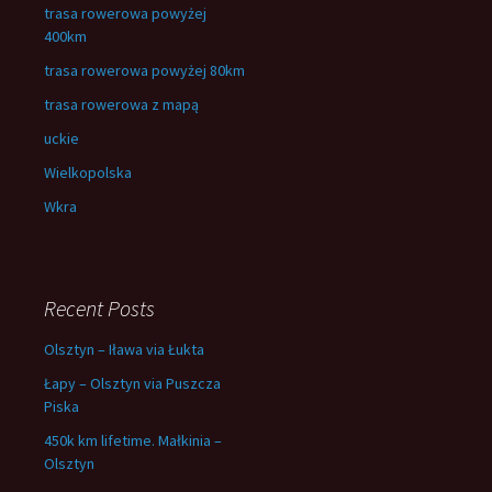
trasa rowerowa powyżej
400km
trasa rowerowa powyżej 80km
trasa rowerowa z mapą
uckie
Wielkopolska
Wkra
Recent Posts
Olsztyn – Iława via Łukta
Łapy – Olsztyn via Puszcza
Piska
450k km lifetime. Małkinia –
Olsztyn