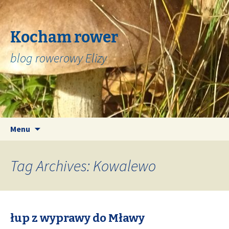
Kocham rower
blog rowerowy Elizy
Skip
Search
Menu
to
for:
content
Tag Archives: Kowalewo
łup z wyprawy do Mławy