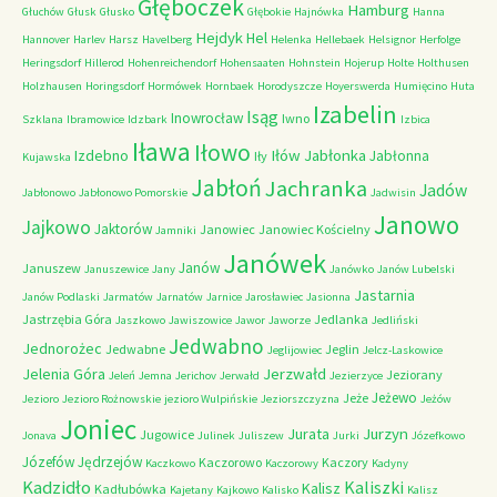
Głęboczek
Hamburg
Głuchów
Głusk
Głusko
Głębokie
Hajnówka
Hanna
Hejdyk
Hel
Hannover
Harlev
Harsz
Havelberg
Helenka
Hellebaek
Helsignor
Herfolge
Heringsdorf
Hillerod
Hohenreichendorf
Hohensaaten
Hohnstein
Hojerup
Holte
Holthusen
Holzhausen
Horingsdorf
Hormówek
Hornbaek
Horodyszcze
Hoyerswerda
Humięcino
Huta
Izabelin
Isąg
Inowrocław
Iwno
Szklana
Ibramowice
Idzbark
Izbica
Iława
Iłowo
Iłów
Jabłonka
Izdebno
Jabłonna
Iły
Kujawska
Jabłoń
Jachranka
Jadów
Jabłonowo
Jabłonowo Pomorskie
Jadwisin
Janowo
Jajkowo
Jaktorów
Janowiec
Janowiec Kościelny
Jamniki
Janówek
Janów
Januszew
Januszewice
Jany
Janówko
Janów Lubelski
Jastarnia
Janów Podlaski
Jarmatów
Jarnatów
Jarnice
Jarosławiec
Jasionna
Jastrzębia Góra
Jedlanka
Jaszkowo
Jawiszowice
Jawor
Jaworze
Jedliński
Jedwabno
Jednorożec
Jedwabne
Jeglin
Jeglijowiec
Jelcz-Laskowice
Jerzwałd
Jelenia Góra
Jeziorany
Jeleń
Jemna
Jerichov
Jerwałd
Jezierzyce
Jeżewo
Jeże
Jezioro
Jezioro Rożnowskie
jezioro Wulpińskie
Jeziorszczyzna
Jeżów
Joniec
Jurzyn
Jurata
Jugowice
Jonava
Julinek
Juliszew
Jurki
Józefkowo
Józefów
Jędrzejów
Kaczorowo
Kaczory
Kaczkowo
Kaczorowy
Kadyny
Kadzidło
Kaliszki
Kalisz
Kadłubówka
Kajetany
Kajkowo
Kalisko
Kalisz