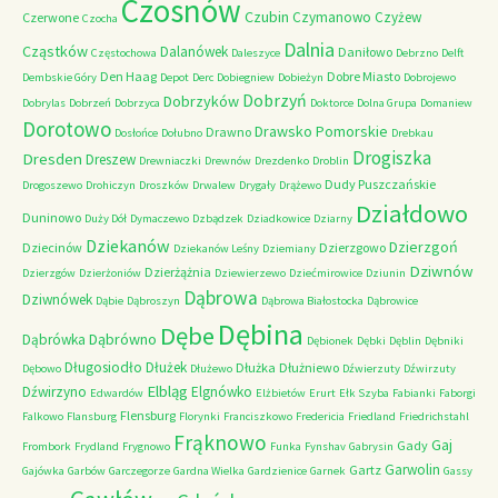
Czosnów
Czubin
Czymanowo
Czyżew
Czerwone
Czocha
Dalnia
Cząstków
Dalanówek
Daniłowo
Częstochowa
Daleszyce
Debrzno
Delft
Den Haag
Dobre Miasto
Dembskie Góry
Depot
Derc
Dobiegniew
Dobieżyn
Dobrojewo
Dobrzyń
Dobrzyków
Dobrylas
Dobrzeń
Dobrzyca
Doktorce
Dolna Grupa
Domaniew
Dorotowo
Drawsko Pomorskie
Drawno
Dosłońce
Dołubno
Drebkau
Drogiszka
Dresden
Dreszew
Drewniaczki
Drewnów
Drezdenko
Droblin
Dudy Puszczańskie
Drogoszewo
Drohiczyn
Droszków
Drwalew
Drygały
Drążewo
Działdowo
Duninowo
Duży Dół
Dymaczewo
Dzbądzek
Dziadkowice
Dziarny
Dziekanów
Dzierzgoń
Dziecinów
Dzierzgowo
Dziekanów Leśny
Dziemiany
Dziwnów
Dzierżążnia
Dzierzgów
Dzierżoniów
Dziewierzewo
Dziećmirowice
Dziunin
Dąbrowa
Dziwnówek
Dąbie
Dąbroszyn
Dąbrowa Białostocka
Dąbrowice
Dębina
Dębe
Dąbrówno
Dąbrówka
Dębionek
Dębki
Dęblin
Dębniki
Długosiodło
Dłużek
Dłużka
Dłużniewo
Dębowo
Dłużewo
Dźwierzuty
Dźwirzuty
Elbląg
Dźwirzyno
Elgnówko
Edwardów
Elżbietów
Erurt
Ełk Szyba
Fabianki
Faborgi
Flensburg
Falkowo
Flansburg
Florynki
Franciszkowo
Fredericia
Friedland
Friedrichstahl
Frąknowo
Gaj
Gady
Frombork
Frydland
Frygnowo
Funka
Fynshav
Gabrysin
Garwolin
Gartz
Gajówka
Garbów
Garczegorze
Gardna Wielka
Gardzienice
Garnek
Gassy