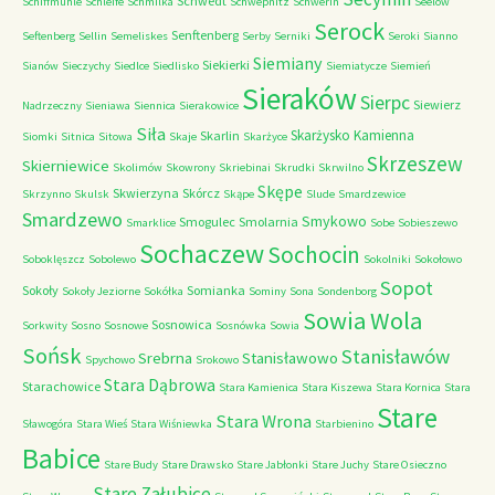
Schwedt
Schiffmuhle
Schleife
Schmilka
Schwepnitz
Schwerin
Seelow
Serock
Senftenberg
Seftenberg
Sellin
Semeliskes
Serby
Serniki
Seroki
Sianno
Siemiany
Siekierki
Sianów
Sieczychy
Siedlce
Siedlisko
Siemiatycze
Siemień
Sieraków
Sierpc
Siewierz
Nadrzeczny
Sieniawa
Siennica
Sierakowice
Siła
Skarżysko Kamienna
Skarlin
Siomki
Sitnica
Sitowa
Skaje
Skarżyce
Skrzeszew
Skierniewice
Skolimów
Skowrony
Skriebinai
Skrudki
Skrwilno
Skępe
Skwierzyna
Skórcz
Skrzynno
Skulsk
Skąpe
Slude
Smardzewice
Smardzewo
Smykowo
Smogulec
Smolarnia
Smarklice
Sobe
Sobieszewo
Sochaczew
Sochocin
Soboklęszcz
Sobolewo
Sokolniki
Sokołowo
Sopot
Sokoły
Somianka
Sokoły Jeziorne
Sokółka
Sominy
Sona
Sondenborg
Sowia Wola
Sosnowica
Sorkwity
Sosno
Sosnowe
Sosnówka
Sowia
Sońsk
Stanisławów
Srebrna
Stanisławowo
Spychowo
Srokowo
Stara Dąbrowa
Starachowice
Stara Kamienica
Stara Kiszewa
Stara Kornica
Stara
Stare
Stara Wrona
Sławogóra
Stara Wieś
Stara Wiśniewka
Starbienino
Babice
Stare Budy
Stare Drawsko
Stare Jabłonki
Stare Juchy
Stare Osieczno
Stare Załubice