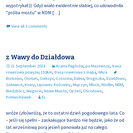
wypstrykał:)) Gdyż wiało ewidentnie słabiej, co udowodniła
“próba mostu” w NDM
[…]
View all 3 comments
z Wawy do Działdowa
21 September 2018
Kraina Pagórów
,
po Mazowszu
,
trasa
rowerowa powyżej 150km
,
trasa rowerowa z mapą
,
Wkra
Borkowo
,
Chotum
,
Cieksyn
,
Czosnów
,
Dalnia
,
Drogiszka
,
Działdowo
,
Goławice
,
Kisiny
,
Lipowiec Kościelny
,
Miączyn
,
Mlock
,
Modlin
,
NDM
,
Niedzbórz
,
Niegocin
,
Nowe Miasto
,
Ojrzeń
,
Ościsłowo
,
Pomiechówek
EL
wróże (zło)wróżą, że to ostatni dzień pogodowego lata. Co
– jeśli się spełni – zaskakujące bardzo nie będzie, jako że od
lat wrześniową porą jesień panowała już na całego.