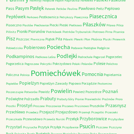
Pasikonie
Paprotnia
Palmiryy
Palędzie
Paplin
Parłówko
Pasłęk
Pasym
Pawłowo
Pass
Pepłowo
Peitz
Paterek
Patków
Paulina
Piasecznica
Pepłówek
Pestkownica
Perkowo
Petrykozy
Piaecznica
Pilaszków
Piaseczno
Piecki
Pieski
Piastów
Piechowice
Pietkowo
Pilawa
Pilica
Piorunów
Pionki
Pillnitz
Piotrkówek
Piotrków Trybunalski
Piotrowo
Pirna
Pisanica
Pisz
Piła
Piszczac
Piątek
Piwniczna
Piławki
Plewki
Plon
Plośnica
Pluski
Pniewnik
Pociecha
Pobierowo
Pobiedziska
Podawce
Poddąbie
Podgórze
Podlejki
Podkampinos
Pogorzelec
Podkowa Leśna
Podrochale
Pogorzel
Polesie
Pogorzelica
Pokrzydowo
Pogroszew
Pokrytki
Polaki
Polanów
Polichno
Pomiechówek
Pomocnia
Policzna
Popielarnia
Polnica
Popielżyn
Popielżyn Zawady
Popowo
Porządzie
Popielów
Postomino
Powielin
Poznań
Powidz
Powierż
Pozezdrze
Poszeszupie
Potworów
Prabuty
Poświętne
Poźrzadło
Prabuty Góry
Pranie
Prawiedniki
Prażmów
Prora
Przasnysz
Prostyń
Pruszków
Prostki
Proszew
Proszowice
Prusewo
Prusinowo
Przechlewo
Przejazd
Przejazdowo
Przedecz
Przemęt
Przepitki
Przesieki
Przyborowice
Przełęk
Przewodowo
Przeszkoda
Przewóz Nurski
Przybysław
Psucin
Przystań
Przytyk
Przyłęk
Przysucha
Przęsławice
Pszczew
Pszczyna
Puck
Pustelnik
Pulsnitz
Purda
Puszcza Mariańska
Puszcza Piska
Puszczykowo