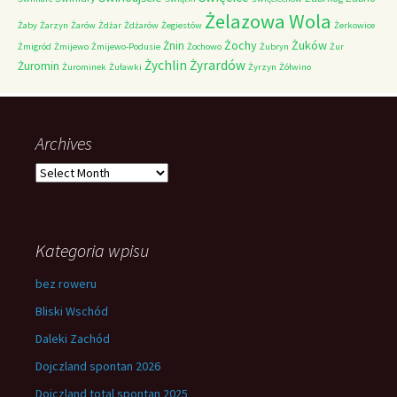
Żelazowa Wola
Żaby
Żarzyn
Żarów
Żdżar
Żdżarów
Żegiestów
Żerkowice
Żochy
Żuków
Żnin
Żmigród
Żmijewo
Żmijewo-Podusie
Żochowo
Żubryn
Żur
Żychlin
Żyrardów
Żuromin
Żurominek
Żuławki
Żyrzyn
Żółwino
Archives
Archives
Kategoria wpisu
bez roweru
Bliski Wschód
Daleki Zachód
Dojczland spontan 2026
Dojczland total spontan 2025