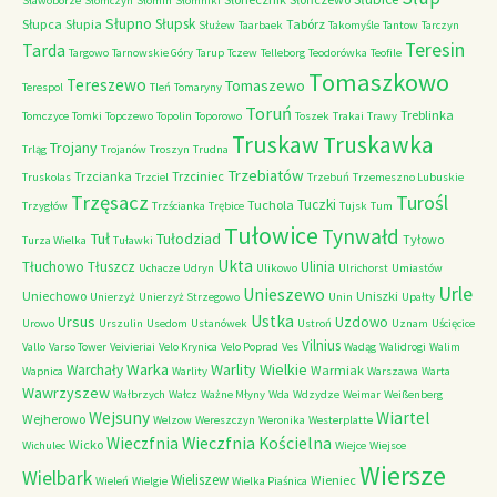
Sławoborze
Słomczyn
Słomin
Słomniki
Słupno
Słupsk
Słupca
Słupia
Tabórz
Służew
Taarbaek
Takomyśle
Tantow
Tarczyn
Teresin
Tarda
Targowo
Tarnowskie Góry
Tarup
Tczew
Telleborg
Teodorówka
Teofile
Tomaszkowo
Tereszewo
Tomaszewo
Terespol
Tleń
Tomaryny
Toruń
Treblinka
Tomczyce
Tomki
Topczewo
Topolin
Toporowo
Toszek
Trakai
Trawy
Truskaw
Truskawka
Trojany
Trląg
Trojanów
Troszyn
Trudna
Trzebiatów
Trzcianka
Trzciniec
Truskolas
Trzciel
Trzebuń
Trzemeszno Lubuskie
Trzęsacz
Turośl
Tuczki
Tuchola
Trzygłów
Trzścianka
Trębice
Tujsk
Tum
Tułowice
Tynwałd
Tuł
Tułodziad
Tyłowo
Turza Wielka
Tuławki
Ukta
Tłuchowo
Tłuszcz
Ulinia
Uchacze
Udryn
Ulikowo
Ulrichorst
Umiastów
Urle
Unieszewo
Uniechowo
Uniszki
Unierzyż
Unierzyż Strzegowo
Unin
Upałty
Ustka
Ursus
Uzdowo
Urowo
Urszulin
Usedom
Ustanówek
Ustroń
Uznam
Uścięcice
Vilnius
Vallo
Varso Tower
Veivieriai
Velo Krynica
Velo Poprad
Ves
Wadąg
Walidrogi
Walim
Warka
Warlity Wielkie
Warchały
Warmiak
Wapnica
Warlity
Warszawa
Warta
Wawrzyszew
Wałbrzych
Wałcz
Ważne Młyny
Wda
Wdzydze
Weimar
Weißenberg
Wejsuny
Wiartel
Wejherowo
Welzow
Wereszczyn
Weronika
Westerplatte
Wieczfnia Kościelna
Wieczfnia
Wicko
Wichulec
Wiejce
Wiejsce
Wiersze
Wielbark
Wieliszew
Wieniec
Wieleń
Wielgie
Wielka Piaśnica