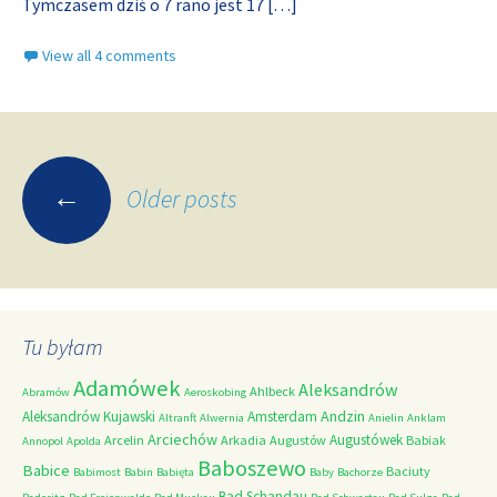
Tymczasem dziś o 7 rano jest 17
[…]
View all 4 comments
Posts
←
Older posts
navigation
Tu byłam
Adamówek
Aleksandrów
Ahlbeck
Abramów
Aeroskobing
Andzin
Aleksandrów Kujawski
Amsterdam
Altranft
Alwernia
Anielin
Anklam
Arciechów
Augustówek
Arcelin
Arkadia
Augustów
Babiak
Annopol
Apolda
Baboszewo
Babice
Baciuty
Babimost
Babin
Babięta
Baby
Bachorze
Bad Schandau