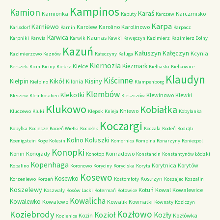
Kampinos
Kamion
Karaś
Kamionka
Karczmisko
Kaputy
Karczew
Karpa
Karniewo
Karolew
Karolino
Karolinowo
Karlsdorf
Karnin
Karpacz
Karwica
Kaunas
Karpniki
Karwia
Karwik
Kawki
Kawęczyn
Kazimierz
Kazimierz Dolny
Kazuń
Kałuszyn
Kałęczyn
Kcynia
Kazimierzowo
Kaznów
Kałeczyny
Kaługa
Kiernozia
Kiezmark
Kielce
Kerszek
Kicin
Kiciny
Kiekrz
Kiełbaski
Kiełkowice
Klaudyn
Kiścinne
Kikół
Kisiny
Kiełpin
Kilonia
Kiełpino
Klampenborg
Klembów
Klekotki
Klewinowo
Klewki
Kleczew
Kleinkoschen
Kleszczów
Klukowo
Kobiałka
Kniewo
Kluczewo
Kluki
Klępsk
Knieja
Kobylanka
Koczargi
Kobyłka
Kociesze
Kocień Wielki
Kociołek
Koczała
Kodeń
Kodrąb
Kolno
Koluszki
Koenigstein
Koge
Kolesin
Komornica
Kompina
Konarzyny
Koniecpol
Konopki
Konin
Konojady
Konradowo
Konotop
Konstancin
Konstantynów Łódzki
Kopenhaga
Korytnica
Korytów
Kopalino
Koronowo
Koryciny
Koryciska
Koryta
Kosewo
Kosewko
Kostrzyn
Korzeniewo
Korzeń
Kostomłoty
Koszajec
Koszalin
Koszelewy
Kotuń
Kowal
Kowalewice
Koszwały
Kosów Lacki
Kotermań
Kotowice
Kowalicha
Kowalewko
Kowalewo
Kowalik
Kownatki
Kownaty
Koziczyn
Kozłowo
Koziebrody
Kozioł
Kozły
Kozin
Kozłówka
Kozienice