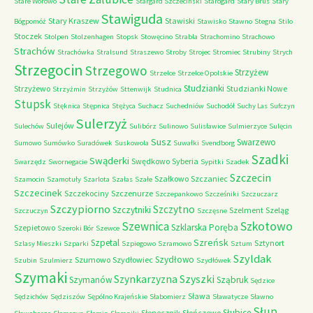
Stare Worowo
Stargard Szczeciński
Starogard
Stary Brus
Stary
Stawiguda
Stary Kraszew
Stawiski
Bógpomóż
Stawisko
Stawno
Stegna
Stilo
Stoczek
Stolpen
Stolzenhagen
Stopsk
Stowęcino
Strabla
Strachomino
Strachowo
Strachów
Strachówka
Stralsund
Straszewo
Stroby
Strojec
Stromiec
Strubiny
Strych
Strzegocin
Strzegowo
Strzyżew
Strzelce
Strzelce Opolskie
Studzianki
Strzyżewo
Studzianki Nowe
Strzyżmin
Strzyżów
Sttenwijk
Studnica
Stupsk
Stęknica
Stępnica
Stężyca
Suchacz
Suchedniów
Suchodół
Suchy Las
Sufczyn
Sulerzyż
Sulejów
Sulechów
Sulibórz
Sulinowo
Sulisławice
Sulmierzyce
Sulęcin
Susz
Swarzewo
Sumowo
Sumówko
Suradówek
Suskowola
Suwałki
Svendborg
Szadki
Swąderki
Swędkowo
Syberia
Swarzędz
Swornegacie
Sypitki
Szadek
Szczecin
Szałkowo
Szczaniec
Szamocin
Szamotuły
Szarlota
Szałas
Szałe
Szczecinek
Szczekociny
Szczenurze
Szczepankowo
Szcześniki
Szczuczarz
Szczypiorno
Szczytno
Szczytniki
Szelment
Szeląg
Szczuczyn
Szczęsne
Szkotowo
Szewnica
Szklarska Poręba
Szepietowo
Szeroki Bór
Szewce
Szreńsk
Szpetal
Sztynort
Szlasy Mieszki
Szparki
Szpiegowo
Szramowo
Sztum
Szyldak
Szydłowo
Szumowo
Szydłowiec
Szubin
Szulmierz
Szydłówek
Szymaki
Szyszki
Szynkarzyzna
Szymanów
Sząbruk
Sędzice
Sława
Sędzichów
Sędziszów
Sępólno Krajeńskie
Słabomierz
Sławatycze
Sławno
Słup
Słubice
Słonecznik
Słończewo