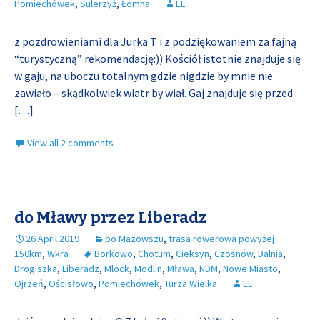
Pomiechówek
,
Sulerzyż
,
Łomna
EL
z pozdrowieniami dla Jurka T i z podziękowaniem za fajną
“turystyczną” rekomendację:)) Kościół istotnie znajduje się
w gaju, na uboczu totalnym gdzie nigdzie by mnie nie
zawiało – skądkolwiek wiatr by wiał. Gaj znajduje się przed
[…]
View all 2 comments
do Mławy przez Liberadz
26 April 2019
po Mazowszu
,
trasa rowerowa powyżej
150km
,
Wkra
Borkowo
,
Chotum
,
Cieksyn
,
Czosnów
,
Dalnia
,
Drogiszka
,
Liberadz
,
Mlock
,
Modlin
,
Mława
,
NDM
,
Nowe Miasto
,
Ojrzeń
,
Ościsłowo
,
Pomiechówek
,
Turza Wielka
EL