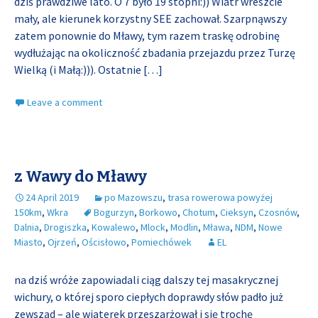
dziś prawdziwe lato. O 7 było 19 stopni:)) Wiatr wreszcie
mały, ale kierunek korzystny SEE zachował. Szarpnąwszy
zatem ponownie do Mławy, tym razem traskę odrobinę
wydłużając na okoliczność zbadania przejazdu przez Turzę
Wielką (i Małą:))). Ostatnie
[…]
Leave a comment
z Wawy do Mławy
24 April 2019
po Mazowszu
,
trasa rowerowa powyżej
150km
,
Wkra
Bogurzyn
,
Borkowo
,
Chotum
,
Cieksyn
,
Czosnów
,
Dalnia
,
Drogiszka
,
Kowalewo
,
Mlock
,
Modlin
,
Mława
,
NDM
,
Nowe
Miasto
,
Ojrzeń
,
Ościsłowo
,
Pomiechówek
EL
na dziś wróże zapowiadali ciąg dalszy tej masakrycznej
wichury, o której sporo ciepłych doprawdy słów padło już
zewsząd – ale wiaterek przeszarżował i się trochę