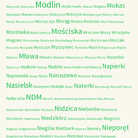
Modlin
Mokas
Modła
Mogilno
Moczyska
Moczysko
Modłki
Moeser
Mokrzyce
Mokowo
Mokrzyca
Mokobody
Mokronos
Molibdorzyce
Morliny
Morsko
Morąg
Morzyczyn
Mosina
Mostowo
Moryń
Morzeszczyn
Most Południowy
Mościska
Mostówka
Mrzeżyno
Mroczno
Mrozy
Moszczenica
Muszaki
Mrągowo
Murzynowo
Mszczonów
Muellrose
Muncheberg
Murowaniec
Myszyniec
Myszczyn
Mącice
Muszyna
Myszadła
Myślinów
Mąkoszyce
Mątyki
Mława
Nacpolsk
Mławka
Mężenin
Młochów
Młodzieszyn
Młynary
Młynki
Napierki
Nadkole
Nadole
Nakło nad Notecią
Nadarzyn
Nadma
Nakło
Naruszewo
Napiwoda
Narty
Narzym
Nasiegniewo
Narew
Nasielsk
Naterki
Nastajki
Nasierowo
Natać
Naumburg
Naunhof
Nawra
NDM
Nałęczów
Nerwik
Neubrandenburg
Neufriedland
Neu Mukran
Nidzica
Nieborów
Niechorze
Neumunster
Neutrebbin
Nicponia
Niedzbórz
Niegocin
Niechłonin
Niedrzwica
Niedźwiadna
Niedźwiedź
Nieporęt
Niegów
Nielbark
Niemiry
Niegowa
Niegowonice
Niemica
Nieszawa
Nieskórz
Niepołomice
Nieradowo
Niestum
Nieszawka
Nietoperek