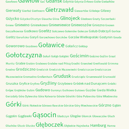
Gawłów
Gdańsk
Gdynia
Gawłowo
Gać
Gdynia Orłowo
Gidle
Giebałtów
Gietrzwałd
Gierwaty
Giławy
Gierłoż
Giethoorn
Giewartów
Gilleleje
Glinojeck
Giżycko
Giżycko Olsztyn
Glaucha
Glina
Glodowo
Gnaty Szczerbaki
Gniewino
Gniewniewice
Gniewoszów
Gniewkowo
Gniezno
Gniew
Gnoien
Goerlitz
Godkowo
Golub-Dobrzyń
Goczałkowice
Golczewo
Goleniów
Golesze
Gorlice
Gorlitz
Goryń
Gorzów Wielkopolski
Gostynin
Goruńsko
Gorzechowo
Gorzków
Gouda
Goławice
Goworowo
Gołańcz
Gozdowo
Gołdap
Gołotczyzna
Gościmin
Gołuń
Gołąb
Gołąbki
Gościno
Goźlin
Graal
Grabie
Muritz
Grabin
Grabowo
Grabów nad Pilicą
Gradki
Graested
Greifswald
Grimma
Grodziczno
Grodno
Grodzisk
Grodzisk Mazowiecki
Grodziszcze
Grodziszcze
Grudusk
Mazowieckie
Gromadno
Großenhain
Grudziądz
Gruenewald
Grunwald
Gryźliny
Gruszka
Gryfice
Grzybowo
Gródek nad Dunajcem
Gryfino
Gródki
Gudowo
Guzów
Gwda Wielka
Grójec
Grębków
Gubin
Guronys
Gutkowo
Gutowo
Gwizdały
Góra Dylewska
Góra Kalwaria
Górale
Góraliki
Góra Puławska
Góra Włodowska
Górki
Górzno
Gąbin
Górki Noteckie
Górowo Iławskie
Górskie
Góry Miechowskie
Gąsocin
Gągolin
Gągławki
Głogów
Gładczyn
Głomsk
Głowaczów
Głuch
Głęboczek
Hamburg
Głuchów
Głusk
Głusko
Głębokie
Hajnówka
Hanna