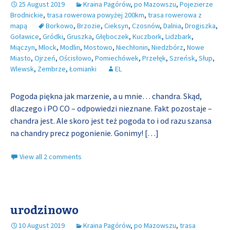
25 August 2019
Kraina Pagórów
,
po Mazowszu
,
Pojezierze
Brodnickie
,
trasa rowerowa powyżej 200km
,
trasa rowerowa z
mapą
Borkowo
,
Brzozie
,
Cieksyn
,
Czosnów
,
Dalnia
,
Drogiszka
,
Goławice
,
Gródki
,
Gruszka
,
Głęboczek
,
Kuczbork
,
Lidzbark
,
Miączyn
,
Mlock
,
Modlin
,
Mostowo
,
Niechłonin
,
Niedzbórz
,
Nowe
Miasto
,
Ojrzeń
,
Ościsłowo
,
Pomiechówek
,
Przełęk
,
Szreńsk
,
Słup
,
Wlewsk
,
Zembrze
,
Łomianki
EL
Pogoda piękna jak marzenie, a u mnie… chandra. Skąd,
dlaczego i PO CO – odpowiedzi nieznane. Fakt pozostaje –
chandra jest. Ale skoro jest też pogoda to i od razu szansa
na chandry precz pogonienie. Gonimy!
[…]
View all 2 comments
urodzinowo
10 August 2019
Kraina Pagórów
,
po Mazowszu
,
trasa