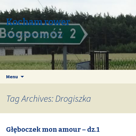
Kocham rower
blog rowerowy Elizy
Skip
Search
Menu
to
for:
content
Tag Archives: Drogiszka
Głęboczek mon amour – dz.1