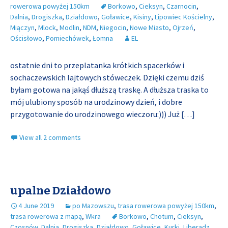
rowerowa powyżej 150km
Borkowo
,
Cieksyn
,
Czarnocin
,
Dalnia
,
Drogiszka
,
Działdowo
,
Goławice
,
Kisiny
,
Lipowiec Kościelny
,
Miączyn
,
Mlock
,
Modlin
,
NDM
,
Niegocin
,
Nowe Miasto
,
Ojrzeń
,
Ościsłowo
,
Pomiechówek
,
Łomna
EL
ostatnie dni to przeplatanka krótkich spacerków i
sochaczewskich lajtowych stóweczek. Dzięki czemu dziś
byłam gotowa na jakąś dłuższą traskę. A dłuższa traska to
mój ulubiony sposób na urodzinowy dzień, i dobre
przygotowanie do urodzinowego wieczoru:))) Już
[…]
View all 2 comments
upalne Działdowo
4 June 2019
po Mazowszu
,
trasa rowerowa powyżej 150km
,
trasa rowerowa z mapą
,
Wkra
Borkowo
,
Chotum
,
Cieksyn
,
Czosnów
,
Dalnia
,
Drogiszka
,
Działdowo
,
Goławice
,
Kurki
,
Liberadz
,