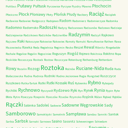
Puławy
Pułtusk
Płochocin
Puttbus
Pyrzowice
Pyrzyce
Pyzdry
Pławno
Raciąż
Płock
Płońsk
Płoniawy
Płudy
Płociczno
Płoty
Racibory
Raciążek
Radom
Racławice
Radawiec
Radgoszcz
Radojewo
Radomierz
Radomierzyce
Radomka
Radoszki
Radomno
Radomsko
Radysy
Radzanowo
Radzanów
Radzewo
Radzieje
Radzymin
Rajkowo
Radziejowice
Radzikowo
Radzików
Radziwiłów
Radzyń
Raki
Rajszew
Rakoszyce
Rakowice
Rakowiec
Ramoty
Ramuki
Ramułtowice
Rathen
Rawa
Rewal
Rawka
Reszel
Mazowiecka
Reda
Regielnica
Regimin
Resko
Ribnitz
Ringebalde
Rogóż
Roguszyn
Rojewo
Rokitno
Rochale
Rogalice
Rogalin
Rogoziniec
Rokitnica
Ropa
Roskilde
Rossoszyca
Rostock
Rostow
Roszczyce
Rotenburg
Rothenburg
Rotterdam
Roztoka
Ruciane-Nida
Rowy
Rozogi
Ruda
Rozalin
Rożnów
Ruda
Rudniki
Ruszczyce
Białaczowska
Rudna
Rudnica
Rudno Jeziorowe
Rugia
Rungsted
Rybno
Ruś
Rutki Kossaki
Ruszkowo
Rutki
Rutka-Tartak
Rybienko
Rybojady
Rychnowo
Rynia
Rydzewo
Ryki
Rynek
Rychliki
Ryczywół
Ryn
Rypin
Ryte
Rząśnik
Błota
Rytro
Rzeczyca
Rzepniki
Rzeszów
Rzuców
Rzymsko
Różan
Rąbież
Rąblów
Rączki
Sadowne Węgrowskie
Sady
Sadoleś
Sabinka
Sadowie
Samborowo
Sampława
Santok
Samoklęski
Samotnik
Sandau
Sanniki
Sarbsk
Sasino
Sassnitz
Sarbia
Sarnaki
Sarnowo
Scheveningen
Schiedam
Secymin