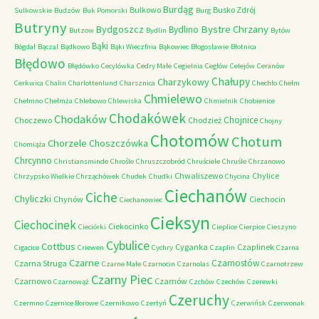
Burdąg
Bulkowo
Busko Zdrój
Sulkowskie
Budzów
Buk Pomorski
Burg
Butryny
Bystre Chrzany
Bydgoszcz
Bydlino
Butzow
Bydlin
Bytów
Bąki
Bógdał
Bączal
Bądkowo
Bąki Wieczfnia
Bąkowiec
Błogosławie
Błotnica
Błędowo
Błędówko
Cecylówka
Cedry Małe
Cegielnia
Cegłów
Celejów
Ceranów
Chałupy
Charzykowy
Cerkwica
Chalin
Charlottenlund
Charsznica
Chechło
Chełm
Chmielewo
Chełmno
Chełmża
Chlebowo
Chlewiska
Chmielnik
Chobienice
Chodakówek
Chodaków
Chojnice
Choczewo
Chodzież
Chojny
Chotomów
Chotum
Chorzele
Choszczówka
Chomiąża
Chrcynno
Christiansminde
Chrośle
Chruszczobród
Chruściele
Chruśle
Chrzanowo
Chwaliszewo
Chylice
Chrzypsko Wielkie
Chrząchówek
Chudek
Chudki
Chycina
Ciechanów
Ciche
Chyliczki
Chynów
Ciechocin
Ciechanowiec
Cieksyn
Ciechocinek
Ciekocinko
Cieciórki
Cieplice
Cierpice
Cieszyno
Cybulice
Cottbus
Cyganka
Czaplinek
Cigacice
Criewen
Cychry
Czaplin
Czarna
Czarne
Czarnostów
Czarna Struga
Czarne Małe
Czarnocin
Czarnolas
Czarnotrzew
Czarny Piec
Czarnowo
Czarnów
Czarnowąż
Czchów
Czechów
Czerewki
Czeruchy
Czermno
Czernice Borowe
Czernikowo
Czertyń
Czerwińsk
Czerwonak