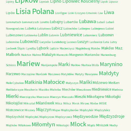
Lipno
Lipowiec Kościelny
Lipiny
Lipniak
Lipsk
Lipusz
Lisia Polana
Liwa
Lipów
Lisi Ogon
Liski
Liszyno
Litwinki
Liw
Lubawa
Lubajny
Lubartów
Lommatsch
Lommatzsch
Loretto
Lubań
Lubań
Lubicz
Lubeka
Nowogrodziec
Lubiatowo
Lubiechów
Lubiejew
Lubiejewo
Lubiel
Lubniewice
Lubomin
Lublin
Lubieszewo
Lublewko
Lubmin
Lubomierz
Lubowidz
Luszyn
Lubomino
Lucynów
Lundeborg
Lusowo
Lusławice
Luta
Lutry
Maków Maz.
Lębork
Lwówek Śląski
Lyndby
Lędzin
Macierzysz
Magdeburg
Maków
Malbork
Malużyn
Margonin
Marianów
Malchin
Malmo
Mareczki
Marienburg
Mariew
Marynino
Marki
Schloss
Marijampole
Marlow
Martwa Wisła
Małdyty
Marzewo
Marzęcino
Marózek
Maszewo
Matyldów
Matyty
Maurycew
Małocice
Małkinia
Mańki
Mdzewo
Meißen
Małe Cybulice
Małyszyn
Miedniewice
Miechów
Melibdorzyce
Mescherin
Miastko
Michrów
Mieczkowo
Mielnica
Mierki
Mikołajew
Mikołajki
Mieszki
Mierziączka
Mierzwin
Mierzyn
Mieszaki
Milanówek
Mikołajów
Miksztal
Milcz
Milicz
Mirsk
Mirzec
Mirów
MISIE
Miączyn
Mistrzewice
Miszory
Miąse
Międzyborów
Międzybór
Międzybórz
Międzyzdroje
Międzywodzie
Międzychód
Międzyleś
Międzyrzec
Międzyrzecz
Mlock
Miłomłyn
Mniszek
Miętków
Miłakowo
Miłostajki
Mlądz
Mochy