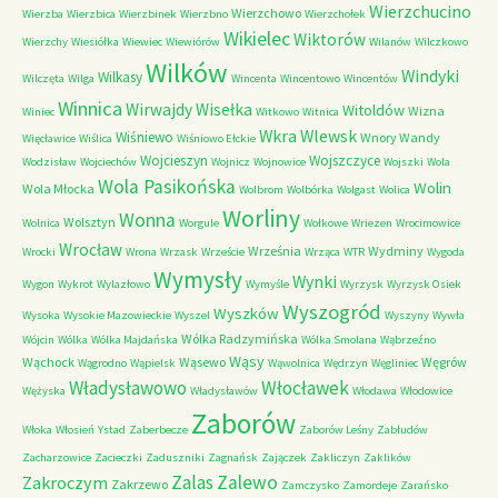
Wierzchucino
Wierzchowo
Wierzba
Wierzbica
Wierzbinek
Wierzbno
Wierzchołek
Wikielec
Wiktorów
Wierzchy
Wiesiółka
Wiewiec
Wiewiórów
Wilanów
Wilczkowo
Wilków
Windyki
Wilkasy
Wilczęta
Wilga
Wincenta
Wincentowo
Wincentów
Winnica
Wirwajdy
Wisełka
Witoldów
Wizna
Winiec
Witkowo
Witnica
Wkra
Wlewsk
Wiśniewo
Wnory Wandy
Więcławice
Wiślica
Wiśniowo Ełckie
Wojcieszyn
Wojszczyce
Wodzisław
Wojciechów
Wojnicz
Wojnowice
Wojszki
Wola
Wola Pasikońska
Wolin
Wola Młocka
Wolbrom
Wolbórka
Wolgast
Wolica
Worliny
Wonna
Wolsztyn
Wolnica
Worgule
Wołkowe
Wriezen
Wrocimowice
Wrocław
Września
Wydminy
Wrocki
Wrona
Wrzask
Wrzeście
Wrząca
WTR
Wygoda
Wymysły
Wynki
Wygon
Wykrot
Wylazłowo
Wymyśle
Wyrzysk
Wyrzysk Osiek
Wyszogród
Wyszków
Wysoka
Wysokie Mazowieckie
Wyszel
Wyszyny
Wywła
Wólka Radzymińska
Wójcin
Wólka
Wólka Majdańska
Wólka Smolana
Wąbrzeźno
Wąsy
Wąchock
Wąsewo
Węgrów
Wągrodno
Wąpielsk
Wąwolnica
Wędrzyn
Węgliniec
Władysławowo
Włocławek
Wężyska
Władysławów
Włodawa
Włodowice
Zaborów
Włoka
Włosień
Ystad
Zaberbecze
Zaborów Leśny
Zabłudów
Zacharzowice
Zacieczki
Zaduszniki
Zagnańsk
Zajączek
Zakliczyn
Zaklików
Zalas
Zalewo
Zakroczym
Zakrzewo
Zamczysko
Zamordeje
Zarańsko