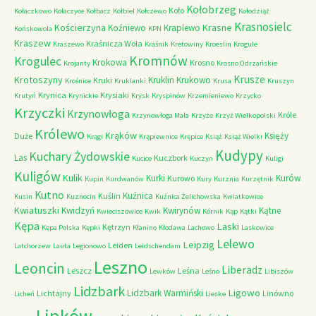
Kołobrzeg
Koło
Kołaczkowo
Kołaczyce
Kołbacz
Kołbiel
Kołczewo
Kołodziąż
Krasnosielc
Kościerzyna
Krasne
Koźniewo
Kraplewo
Końskowola
KPN
Kraszew
Kraśnicza Wola
Kraszewo
Kraśnik
Kretowiny
Kroeslin
Krogule
Kromnów
Krogulec
Krokowa
Krosno
Krojanty
Krosno Odrzańskie
Krusze
Krotoszyny
Kruklin
Krukowo
Kruki
Krośnice
Kruklanki
Krusa
Kruszyn
Krynica
Krysiaki
Krutyń
Krynickie
Krysk
Kryspinów
Krzemieniewo
Krzycko
Krzyczki
Krzynowłoga
Króle
Krzynowłoga Mała
Krzyże
Krzyż Wielkopolski
Królewo
Krąków
Księży
Duże
Krągi
Krąpiewnice
Krępice
Książ
Książ Wielki
Kudypy
Kuchary Żydowskie
Las
Kuczbork
Kucice
Kuczyn
Kuligi
Kuligów
Kulik
Kurki
Kurów
Kurowo
Kupin
Kurdwanów
Kury
Kurznia
Kurzętnik
Kutno
Kuźnica
Kuślin
Kusin
Kuznocin
Kuźnica Żelichowska
Kwiatkowice
Kwiatuszki
Kwidzyń
Kwirynów
Kątne
Kwieciszowice
Kwik
Kórnik
Kąp
Kątki
Kępa
Laski
Kętrzyn
Kępa Polska
Kępki
Kłanino
Kłodawa
Lachowo
Laskowice
Lelewo
Leipzig
Leiden
Latchorzew
Lauta
Legionowo
Leidschendam
Leszno
Leoncin
Liberadz
Leszcz
Leśna
Lewków
Leśno
Libiszów
Lidzbark
Ligowo
Lidzbark Warmiński
Lichtajny
Linówno
Licheń
Lieske
Lipków