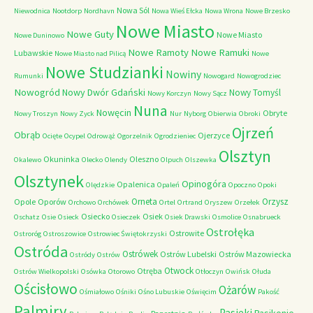
Nowa Sól
Niewodnica
Nootdorp
Nordhavn
Nowa Wieś Ełcka
Nowa Wrona
Nowe Brzesko
Nowe Miasto
Nowe Guty
Nowe Miasto
Nowe Duninowo
Nowe Ramoty
Nowe Ramuki
Lubawskie
Nowe Miasto nad Pilicą
Nowe
Nowe Studzianki
Nowiny
Rumunki
Nowogard
Nowogrodziec
Nowogród
Nowy Dwór Gdański
Nowy Tomyśl
Nowy Korczyn
Nowy Sącz
Nuna
Nowęcin
Obryte
Nowy Troszyn
Nowy Zyck
Nur
Nyborg
Obierwia
Obroki
Ojrzeń
Obrąb
Ojerzyce
Ocięte
Ocypel
Odrowąż
Ogorzelnik
Ogrodzieniec
Olsztyn
Okuninka
Oleszno
Okalewo
Olecko
Olendy
Olpuch
Olszewka
Olsztynek
Opinogóra
Opalenica
Olędzkie
Opaleń
Opoczno
Opoki
Orneta
Orzysz
Opole
Oporów
Orchowo
Orchówek
Ortel
Ortrand
Oryszew
Orzełek
Osiecko
Osiek
Oschatz
Osie
Osieck
Osieczek
Osiek Drawski
Osmolice
Osnabrueck
Ostrołęka
Ostrowite
Ostroróg
Ostroszowice
Ostrowiec Świętokrzyski
Ostróda
Ostrówek
Ostrów Lubelski
Ostrów Mazowiecka
Ostródy
Ostrów
Otwock
Otręba
Ostrów Wielkopolski
Osówka
Otorowo
Otłoczyn
Owińsk
Ołuda
Ościsłowo
Ożarów
Ośmiałowo
Ośniki
Ośno Lubuskie
Oświęcim
Pakość
Palmiry
Pasieki