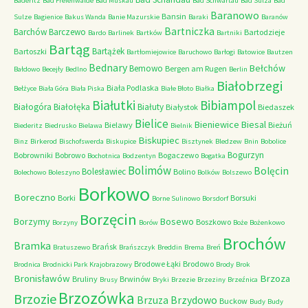
Baderitz
Bad Freienwalde
Bad Muskau
Bad Schwartau
Bad Sulza
Bad
Baranowo
Bansin
Sulze
Bagienice
Bakus Wanda
Banie Mazurskie
Baraki
Baranów
Bartniczka
Barchów
Barczewo
Bartodzieje
Bardo
Barlinek
Bartków
Bartniki
Bartąg
Bartążek
Bartoszki
Bartłomiejowice
Baruchowo
Barłogi
Batowice
Bautzen
Bednary
Bełchów
Bemowo
Bergen am Rugen
Bałdowo
Becejły
Bedlno
Berlin
Białobrzegi
Biała Podlaska
Bełżyce
Biała Góra
Biała Piska
Białe Błoto
Białka
Białutki
Bibiampol
Białogóra
Białołęka
Białuty
Białystok
Biedaszek
Bielice
Bieniewice
Biesal
Bielawy
Bieżuń
Biederitz
Biedrusko
Bielawa
Bielnik
Biskupiec
Binz
Birkerod
Bischofswerda
Biskupice
Bisztynek
Bledzew
Bnin
Bobolice
Bogurzyn
Bobrowniki
Bobrowo
Bogaczewo
Bochotnica
Bodzentyn
Bogatka
Bolimów
Bolęcin
Bolesławiec
Bolino
Bolechowo
Boleszyno
Bolków
Bolszewo
Borkowo
Boreczno
Borki
Borsuki
Borne Sulinowo
Borsdorf
Borzęcin
Borzymy
Bosewo
Boszkowo
Borzyny
Borów
Boże
Bożenkowo
Brochów
Bramka
Brańsk
Bratuszewo
Brańszczyk
Breddin
Brema
Breń
Brodowe Łąki
Brodowo
Brodnica
Brodnicki Park Krajobrazowy
Brody
Brok
Bronisławów
Brzoza
Bruliny
Brwinów
Brusy
Bryki
Brzezie
Brzeziny
Brzeźnica
Brzozówka
Brzozie
Brzydowo
Brzuza
Buckow
Budy
Budy