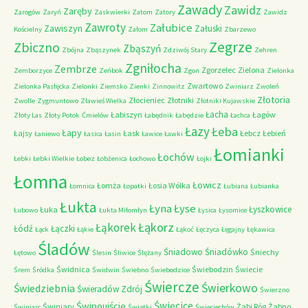
Zawady
Zawidz
Zaręby
Zarogów
Zaryń
Zaskwierki
Zatom
Zatory
Zawidz
Zawroty
Załubice
Zawiszyn
Załuski
Kościelny
Załom
Zbarzewo
Zegrze
Zbiczno
Zbąszyń
Zbójna
Zbąszynek
Zdziwój Stary
Zehren
Zgniłocha
Zembrze
Zgorzelec
Zielona
Zemborzyce
Zeńbok
Zgon
Zielonka
Zwartowo
Zielonka Pasłęcka
Zielonki
Ziemsko
Zienki
Zinnowitz
Zwiniarz
Zwoleń
Złotoria
Złocieniec
Złotniki
Zwolle
Zygmuntowo
Zławieś Wielka
Złotniki Kujawskie
Łacha
Łabiszyn
Łagów
Złoty Las
Złoty Potok
Ćmielów
Łabędnik
Łabędzie
Łachca
Łazy
Łeba
Łapy
Łajsy
Łask
Łebcz
Łebień
Łaniewo
Łasica
Łasin
Ławice
Ławki
Łomianki
Łochów
Łebki
Łebki Wielkie
Łobez
Łobżenica
Łochowo
Łojki
Łomna
Łowicz
Łomża
Łosia Wólka
Łomnica
Łopatki
Łubiana
Łubianka
Łukta
Łyna
Łyse
Łyszkowice
Łuka
Łubowo
Łukta Miłomłyn
Łysica
Łysomice
Łąkorz
Łąkorek
Łódź
Łączki
Łąck
Łąkie
Łąkoć
Łęczyca
Łęgajny
Łękawica
Śladów
Śniadowo
Śniadówko
Śniechy
Łętowo
Ślesin
Śliwice
Ślężany
Świdnica
Świebodzin
Świecie
Śrem
Śródka
Świdwin
Świebno
Świebodzice
Świercze
Świerkowo
Świedziebnia
Świeradów Zdrój
Świerzno
Świnoujście
Święcice
Świniary
Żabi Róg
Żabno
Świniarc
Świątki
Święciechów