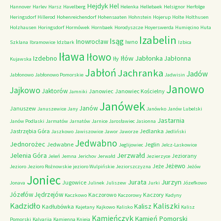
Hejdyk
Hel
Hannover
Harlev
Harsz
Havelberg
Helenka
Hellebaek
Helsignor
Herfolge
Heringsdorf
Hillerod
Hohenreichendorf
Hohensaaten
Hohnstein
Hojerup
Holte
Holthusen
Holzhausen
Horingsdorf
Hormówek
Hornbaek
Horodyszcze
Hoyerswerda
Humięcino
Huta
Izabelin
Isąg
Inowrocław
Iwno
Szklana
Ibramowice
Idzbark
Izbica
Iława
Iłowo
Iłów
Jabłonka
Izdebno
Jabłonna
Iły
Kujawska
Jabłoń
Jachranka
Jadów
Jabłonowo
Jabłonowo Pomorskie
Jadwisin
Janowo
Jajkowo
Jaktorów
Janowiec
Janowiec Kościelny
Jamniki
Janówek
Janów
Januszew
Januszewice
Jany
Janówko
Janów Lubelski
Jastarnia
Janów Podlaski
Jarmatów
Jarnatów
Jarnice
Jarosławiec
Jasionna
Jastrzębia Góra
Jedlanka
Jaszkowo
Jawiszowice
Jawor
Jaworze
Jedliński
Jedwabno
Jednorożec
Jedwabne
Jeglin
Jeglijowiec
Jelcz-Laskowice
Jerzwałd
Jelenia Góra
Jeziorany
Jeleń
Jemna
Jerichov
Jerwałd
Jezierzyce
Jeżewo
Jeże
Jezioro
Jezioro Rożnowskie
jezioro Wulpińskie
Jeziorszczyzna
Jeżów
Joniec
Jurzyn
Jurata
Jugowice
Jonava
Julinek
Juliszew
Jurki
Józefkowo
Józefów
Jędrzejów
Kaczorowo
Kaczory
Kaczkowo
Kaczorowy
Kadyny
Kadzidło
Kaliszki
Kalisz
Kadłubówka
Kajetany
Kajkowo
Kalisko
Kalisz
Kamieńczyk
Kamień Pomorski
Pomorski
Kalvarija
Kamienna Knieja