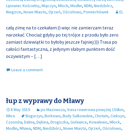
Lipowiec Kościelny
,
Miączyn
,
Mlock
,
Modlin
,
NDM
,
Niedzbórz
,
Niegocin
,
Nowe Miasto
,
Ojrzeń
,
Ościsłowo
,
Pomiechówek
EL
całą zimę na to czekałam:)) więc nie zamierzam teraz
narzekać. Chociaż gdyby po tej trójce z przodu było zero
zamiast dziewiątki to byłoby jeszcze fajniej:))) Trasa po
całości fantastyczna, z jedynym słabym punktem dość
oczywistym –
[…]
Leave a comment
łup z wyprawy do Mławy
8 May 2019
po Mazowszu
,
trasa rowerowa powyżej 150km
,
Wkra
Bogurzyn
,
Borkowo
,
Budy Sulkowskie
,
Chotum
,
Cieksyn
,
Czosnów
,
Dalnia
,
Dębina
,
Drogiszka
,
Goławice
,
Kowalewo
,
Mlock
,
Modlin
,
Mława
,
NDM
,
Niedzbórz
,
Nowe Miasto
,
Ojrzeń
,
Ościsłowo
,