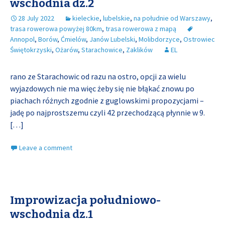
wschodnia dz.2
28 July 2022
kieleckie
,
lubelskie
,
na południe od Warszawy
,
trasa rowerowa powyżej 80km
,
trasa rowerowa z mapą
Annopol
,
Borów
,
Ćmielów
,
Janów Lubelski
,
Molibdorzyce
,
Ostrowiec
Świętokrzyski
,
Ożarów
,
Starachowice
,
Zaklików
EL
rano ze Starachowic od razu na ostro, opcji za wielu
wyjazdowych nie ma więc żeby się nie błąkać znowu po
piachach różnych zgodnie z guglowskimi propozycjami –
jadę po najprostszemu czyli 42 przechodzącą płynnie w 9.
[…]
Leave a comment
Improwizacja południowo-
wschodnia dz.1