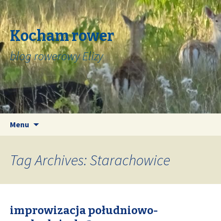
Kocham rower
blog rowerowy Elizy
Skip
Search
Menu
to
for:
content
Tag Archives: Starachowice
improwizacja południowo-