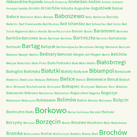
Andzin
Aleksandrów Kujawski
Amsterdam
Altranft
Alwernia
Anielin
Anklam
Arciechów
Augustówek
Arcelin
Arkadia
Augustów
Babiak
Annopol
Apolda
Baboszewo
Babice
Baciuty
Babimost
Babin
Babięta
Baby
Bachorze
Bad Schandau
Baderitz
Bad Freienwalde
Bad Muskau
Bad Schwartau
Bad Sulza
Bad
Baranowo
Bansin
Sulze
Bagienice
Bakus Wanda
Banie Mazurskie
Baraki
Baranów
Bartniczka
Barchów
Barczewo
Bartodzieje
Bardo
Barlinek
Bartków
Bartniki
Bartąg
Bartążek
Bartoszki
Bartłomiejowice
Baruchowo
Barłogi
Batowice
Bautzen
Bednary
Bełchów
Bemowo
Bergen am Rugen
Bałdowo
Becejły
Bedlno
Berlin
Białobrzegi
Biała Podlaska
Bełżyce
Biała Góra
Biała Piska
Białe Błoto
Białka
Białutki
Bibiampol
Białogóra
Białołęka
Białuty
Białystok
Biedaszek
Bielice
Bieniewice
Biesal
Bielawy
Bieżuń
Biederitz
Biedrusko
Bielawa
Bielnik
Biskupiec
Binz
Birkerod
Bischofswerda
Biskupice
Bisztynek
Bledzew
Bnin
Bobolice
Bogurzyn
Bobrowniki
Bobrowo
Bogaczewo
Bochotnica
Bodzentyn
Bogatka
Bolimów
Bolęcin
Bolesławiec
Bolino
Bolechowo
Boleszyno
Bolków
Bolszewo
Borkowo
Boreczno
Borki
Borsuki
Borne Sulinowo
Borsdorf
Borzęcin
Borzymy
Bosewo
Boszkowo
Borzyny
Borów
Boże
Bożenkowo
Brochów
Bramka
Brańsk
Bratuszewo
Brańszczyk
Breddin
Brema
Breń