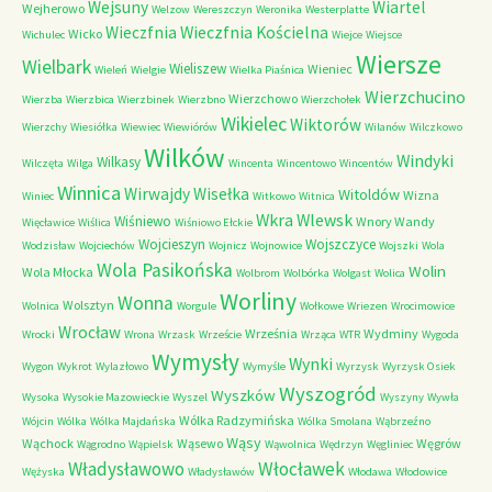
Wejsuny
Wiartel
Wejherowo
Welzow
Wereszczyn
Weronika
Westerplatte
Wieczfnia Kościelna
Wieczfnia
Wicko
Wichulec
Wiejce
Wiejsce
Wiersze
Wielbark
Wieliszew
Wieniec
Wieleń
Wielgie
Wielka Piaśnica
Wierzchucino
Wierzchowo
Wierzba
Wierzbica
Wierzbinek
Wierzbno
Wierzchołek
Wikielec
Wiktorów
Wierzchy
Wiesiółka
Wiewiec
Wiewiórów
Wilanów
Wilczkowo
Wilków
Windyki
Wilkasy
Wilczęta
Wilga
Wincenta
Wincentowo
Wincentów
Winnica
Wirwajdy
Wisełka
Witoldów
Wizna
Winiec
Witkowo
Witnica
Wkra
Wlewsk
Wiśniewo
Wnory Wandy
Więcławice
Wiślica
Wiśniowo Ełckie
Wojcieszyn
Wojszczyce
Wodzisław
Wojciechów
Wojnicz
Wojnowice
Wojszki
Wola
Wola Pasikońska
Wolin
Wola Młocka
Wolbrom
Wolbórka
Wolgast
Wolica
Worliny
Wonna
Wolsztyn
Wolnica
Worgule
Wołkowe
Wriezen
Wrocimowice
Wrocław
Września
Wydminy
Wrocki
Wrona
Wrzask
Wrzeście
Wrząca
WTR
Wygoda
Wymysły
Wynki
Wygon
Wykrot
Wylazłowo
Wymyśle
Wyrzysk
Wyrzysk Osiek
Wyszogród
Wyszków
Wysoka
Wysokie Mazowieckie
Wyszel
Wyszyny
Wywła
Wólka Radzymińska
Wójcin
Wólka
Wólka Majdańska
Wólka Smolana
Wąbrzeźno
Wąsy
Wąchock
Wąsewo
Węgrów
Wągrodno
Wąpielsk
Wąwolnica
Wędrzyn
Węgliniec
Władysławowo
Włocławek
Wężyska
Władysławów
Włodawa
Włodowice