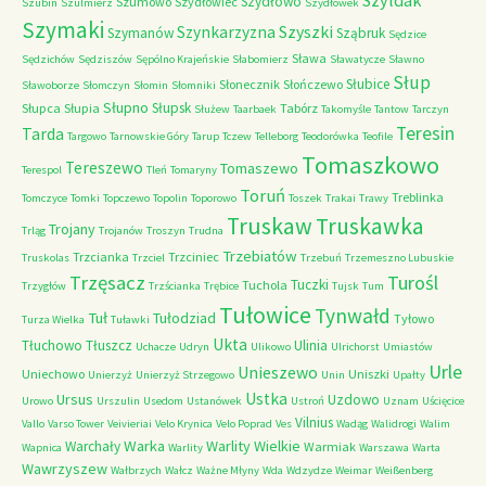
Szyldak
Szydłowo
Szumowo
Szydłowiec
Szubin
Szulmierz
Szydłówek
Szymaki
Szyszki
Szynkarzyzna
Szymanów
Sząbruk
Sędzice
Sława
Sędzichów
Sędziszów
Sępólno Krajeńskie
Słabomierz
Sławatycze
Sławno
Słup
Słubice
Słonecznik
Słończewo
Sławoborze
Słomczyn
Słomin
Słomniki
Słupno
Słupsk
Słupca
Słupia
Tabórz
Służew
Taarbaek
Takomyśle
Tantow
Tarczyn
Teresin
Tarda
Targowo
Tarnowskie Góry
Tarup
Tczew
Telleborg
Teodorówka
Teofile
Tomaszkowo
Tereszewo
Tomaszewo
Terespol
Tleń
Tomaryny
Toruń
Treblinka
Tomczyce
Tomki
Topczewo
Topolin
Toporowo
Toszek
Trakai
Trawy
Truskaw
Truskawka
Trojany
Trląg
Trojanów
Troszyn
Trudna
Trzebiatów
Trzcianka
Trzciniec
Truskolas
Trzciel
Trzebuń
Trzemeszno Lubuskie
Trzęsacz
Turośl
Tuczki
Tuchola
Trzygłów
Trzścianka
Trębice
Tujsk
Tum
Tułowice
Tynwałd
Tuł
Tułodziad
Tyłowo
Turza Wielka
Tuławki
Ukta
Tłuchowo
Tłuszcz
Ulinia
Uchacze
Udryn
Ulikowo
Ulrichorst
Umiastów
Urle
Unieszewo
Uniechowo
Uniszki
Unierzyż
Unierzyż Strzegowo
Unin
Upałty
Ustka
Ursus
Uzdowo
Urowo
Urszulin
Usedom
Ustanówek
Ustroń
Uznam
Uścięcice
Vilnius
Vallo
Varso Tower
Veivieriai
Velo Krynica
Velo Poprad
Ves
Wadąg
Walidrogi
Walim
Warka
Warlity Wielkie
Warchały
Warmiak
Wapnica
Warlity
Warszawa
Warta
Wawrzyszew
Wałbrzych
Wałcz
Ważne Młyny
Wda
Wdzydze
Weimar
Weißenberg