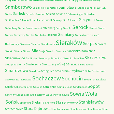
Samborowo
Sampława
Santok
Samoklęski
Samotnik
Sandau
Sanniki
Sarbsk
Sasino
Sassnitz
Sarbia
Sarnaki
Sarnowo
Scheveningen
Schiedam
Secymin
Schwedt
Schiffmuhle
Schleife
Schmilka
Schwepnitz
Schwerin
Seelow
Serock
Senftenberg
Seftenberg
Sellin
Semeliskes
Serby
Serniki
Seroki
Sianno
Siemiany
Siekierki
Sianów
Sieczychy
Siedlce
Siedlisko
Siemiatycze
Siemień
Sieraków
Sierpc
Siewierz
Nadrzeczny
Sieniawa
Siennica
Sierakowice
Siła
Skarżysko Kamienna
Skarlin
Siomki
Sitnica
Sitowa
Skaje
Skarżyce
Skrzeszew
Skierniewice
Skolimów
Skowrony
Skriebinai
Skrudki
Skrwilno
Skępe
Skwierzyna
Skórcz
Skrzynno
Skulsk
Skąpe
Slude
Smardzewice
Smardzewo
Smykowo
Smogulec
Smolarnia
Smarklice
Sobe
Sobieszewo
Sochaczew
Sochocin
Soboklęszcz
Sobolewo
Sokolniki
Sokołowo
Sopot
Sokoły
Somianka
Sokoły Jeziorne
Sokółka
Sominy
Sona
Sondenborg
Sowia Wola
Sosnowica
Sorkwity
Sosno
Sosnowe
Sosnówka
Sowia
Sońsk
Stanisławów
Srebrna
Stanisławowo
Spychowo
Srokowo
Stara Dąbrowa
Starachowice
Stara Kamienica
Stara Kiszewa
Stara Kornica
Stara