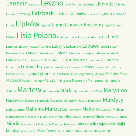
Leszno
Leoncin
Liberadz
Leszcz
Leśna
Lewków
Leśno
Libiszów
Lidzbark
Ligowo
Lidzbark Warmiński
Lichtajny
Linówno
Licheń
Lieske
Lipków
Lipno
Lipowiec Kościelny
Lipiny
Lipniak
Lipsk
Lipusz
Lisia Polana
Liwa
Lipów
Lisi Ogon
Liski
Liszyno
Litwinki
Liw
Lubawa
Lubajny
Lubartów
Lommatsch
Lommatzsch
Loretto
Lubań
Lubań
Lubicz
Lubeka
Nowogrodziec
Lubiatowo
Lubiechów
Lubiejew
Lubiejewo
Lubiel
Lubniewice
Lubomin
Lublin
Lubieszewo
Lublewko
Lubmin
Lubomierz
Lubowidz
Luszyn
Lubomino
Lucynów
Lundeborg
Lusowo
Lusławice
Luta
Lutry
Maków Maz.
Lębork
Lwówek Śląski
Lyndby
Lędzin
Macierzysz
Magdeburg
Maków
Malbork
Malużyn
Margonin
Marianów
Malchin
Malmo
Mareczki
Marienburg
Mariew
Marynino
Marki
Schloss
Marijampole
Marlow
Martwa Wisła
Małdyty
Marzewo
Marzęcino
Marózek
Maszewo
Matyldów
Matyty
Maurycew
Małocice
Małkinia
Mańki
Mdzewo
Meißen
Małe Cybulice
Małyszyn
Miedniewice
Miechów
Melibdorzyce
Mescherin
Miastko
Michrów
Mieczkowo
Mielnica
Mierki
Mikołajew
Mikołajki
Mieszki
Mierziączka
Mierzwin
Mierzyn
Mieszaki
Milanówek
Mikołajów
Miksztal
Milcz
Milicz
Mirsk
Mirzec
Mirów
MISIE