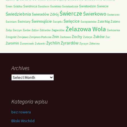
Świdnica
Świebodzin
Świecie
Śrem
Śródka
Świdwin
Świebno
Świebodzice
Świercze
Świerkowo
Świedziebnia
Świeradów Zdrój
Świerzno
Świnoujście
Święcice
Świniary
Żabi Róg
Żabno
Świniarc
Świątki
Święciechów
Żelazowa Wola
Żaby
Żarzyn
Żarów
Żdżar
Żdżarów
Żegiestów
Żerkowice
Żochy
Żuków
Żnin
Żmigród
Żmijewo
Żmijewo-Podusie
Żochowo
Żubryn
Żur
Żychlin
Żyrardów
Żuromin
Żurominek
Żuławki
Żyrzyn
Żółwino
Archives
Archives
Kategoria wpisu
bez roweru
Bliski Wschód