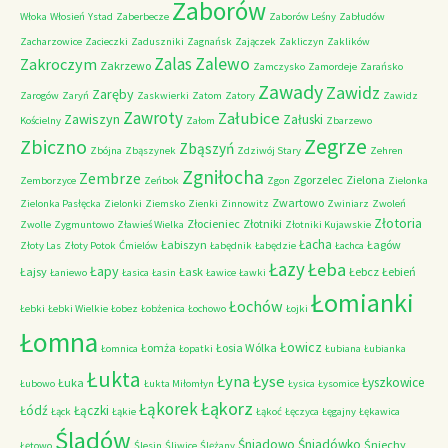
Zaborów
Włoka
Włosień
Ystad
Zaberbecze
Zaborów Leśny
Zabłudów
Zacharzowice
Zacieczki
Zaduszniki
Zagnańsk
Zajączek
Zakliczyn
Zaklików
Zalas
Zalewo
Zakroczym
Zakrzewo
Zamczysko
Zamordeje
Zarańsko
Zawady
Zawidz
Zaręby
Zarogów
Zaryń
Zaskwierki
Zatom
Zatory
Zawidz
Zawroty
Załubice
Zawiszyn
Załuski
Kościelny
Załom
Zbarzewo
Zegrze
Zbiczno
Zbąszyń
Zbójna
Zbąszynek
Zdziwój Stary
Zehren
Zgniłocha
Zembrze
Zgorzelec
Zielona
Zemborzyce
Zeńbok
Zgon
Zielonka
Zwartowo
Zielonka Pasłęcka
Zielonki
Ziemsko
Zienki
Zinnowitz
Zwiniarz
Zwoleń
Złotoria
Złocieniec
Złotniki
Zwolle
Zygmuntowo
Zławieś Wielka
Złotniki Kujawskie
Łacha
Łabiszyn
Łagów
Złoty Las
Złoty Potok
Ćmielów
Łabędnik
Łabędzie
Łachca
Łazy
Łeba
Łapy
Łajsy
Łask
Łebcz
Łebień
Łaniewo
Łasica
Łasin
Ławice
Ławki
Łomianki
Łochów
Łebki
Łebki Wielkie
Łobez
Łobżenica
Łochowo
Łojki
Łomna
Łowicz
Łomża
Łosia Wólka
Łomnica
Łopatki
Łubiana
Łubianka
Łukta
Łyna
Łyse
Łyszkowice
Łuka
Łubowo
Łukta Miłomłyn
Łysica
Łysomice
Łąkorz
Łąkorek
Łódź
Łączki
Łąck
Łąkie
Łąkoć
Łęczyca
Łęgajny
Łękawica
Śladów
Śniadowo
Śniadówko
Śniechy
Łętowo
Ślesin
Śliwice
Ślężany