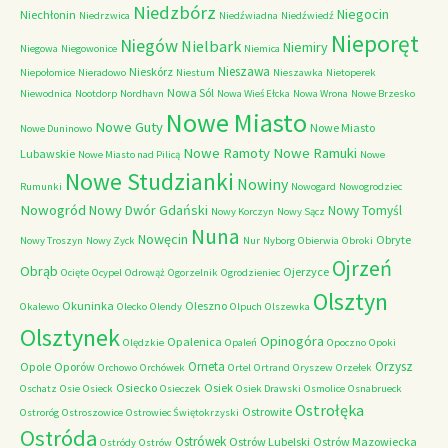
Niedzbórz
Niegocin
Niechłonin
Niedrzwica
Niedźwiadna
Niedźwiedź
Nieporęt
Niegów
Nielbark
Niemiry
Niegowa
Niegowonice
Niemica
Nieszawa
Nieskórz
Niepołomice
Nieradowo
Niestum
Nieszawka
Nietoperek
Nowa Sól
Niewodnica
Nootdorp
Nordhavn
Nowa Wieś Ełcka
Nowa Wrona
Nowe Brzesko
Nowe Miasto
Nowe Guty
Nowe Miasto
Nowe Duninowo
Nowe Ramoty
Nowe Ramuki
Lubawskie
Nowe Miasto nad Pilicą
Nowe
Nowe Studzianki
Nowiny
Rumunki
Nowogard
Nowogrodziec
Nowogród
Nowy Dwór Gdański
Nowy Tomyśl
Nowy Korczyn
Nowy Sącz
Nuna
Nowęcin
Obryte
Nowy Troszyn
Nowy Zyck
Nur
Nyborg
Obierwia
Obroki
Ojrzeń
Obrąb
Ojerzyce
Ocięte
Ocypel
Odrowąż
Ogorzelnik
Ogrodzieniec
Olsztyn
Okuninka
Oleszno
Okalewo
Olecko
Olendy
Olpuch
Olszewka
Olsztynek
Opinogóra
Opalenica
Olędzkie
Opaleń
Opoczno
Opoki
Orneta
Orzysz
Opole
Oporów
Orchowo
Orchówek
Ortel
Ortrand
Oryszew
Orzełek
Osiecko
Osiek
Oschatz
Osie
Osieck
Osieczek
Osiek Drawski
Osmolice
Osnabrueck
Ostrołęka
Ostrowite
Ostroróg
Ostroszowice
Ostrowiec Świętokrzyski
Ostróda
Ostrówek
Ostrów Lubelski
Ostrów Mazowiecka
Ostródy
Ostrów