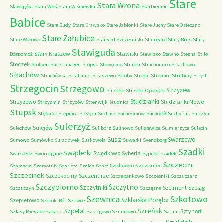
Stare
Stara Wrona
Sławogóra
Stara Wieś
Stara Wiśniewka
Starbienino
Babice
Stare Budy
Stare Drawsko
Stare Jabłonki
Stare Juchy
Stare Osieczno
Stare Załubice
Stare Worowo
Stargard Szczeciński
Starogard
Stary Brus
Stary
Stawiguda
Stary Kraszew
Stawiski
Bógpomóż
Stawisko
Stawno
Stegna
Stilo
Stoczek
Stolpen
Stolzenhagen
Stopsk
Stowęcino
Strabla
Strachomino
Strachowo
Strachów
Strachówka
Stralsund
Straszewo
Stroby
Strojec
Stromiec
Strubiny
Strych
Strzegocin
Strzegowo
Strzyżew
Strzelce
Strzelce Opolskie
Studzianki
Strzyżewo
Studzianki Nowe
Strzyżmin
Strzyżów
Sttenwijk
Studnica
Stupsk
Stęknica
Stępnica
Stężyca
Suchacz
Suchedniów
Suchodół
Suchy Las
Sufczyn
Sulerzyż
Sulejów
Sulechów
Sulibórz
Sulinowo
Sulisławice
Sulmierzyce
Sulęcin
Susz
Swarzewo
Sumowo
Sumówko
Suradówek
Suskowola
Suwałki
Svendborg
Szadki
Swąderki
Swędkowo
Syberia
Swarzędz
Swornegacie
Sypitki
Szadek
Szczecin
Szałkowo
Szczaniec
Szamocin
Szamotuły
Szarlota
Szałas
Szałe
Szczecinek
Szczekociny
Szczenurze
Szczepankowo
Szcześniki
Szczuczarz
Szczypiorno
Szczytno
Szczytniki
Szelment
Szeląg
Szczuczyn
Szczęsne
Szkotowo
Szewnica
Szklarska Poręba
Szepietowo
Szeroki Bór
Szewce
Szreńsk
Szpetal
Sztynort
Szlasy Mieszki
Szparki
Szpiegowo
Szramowo
Sztum