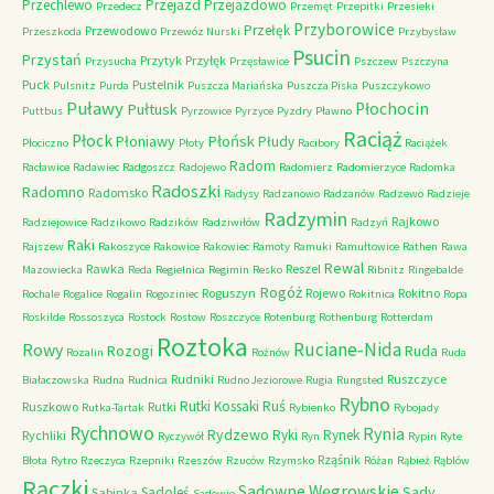
Przechlewo
Przejazd
Przejazdowo
Przedecz
Przemęt
Przepitki
Przesieki
Przyborowice
Przełęk
Przewodowo
Przeszkoda
Przewóz Nurski
Przybysław
Psucin
Przystań
Przytyk
Przyłęk
Przysucha
Przęsławice
Pszczew
Pszczyna
Puck
Pustelnik
Pulsnitz
Purda
Puszcza Mariańska
Puszcza Piska
Puszczykowo
Puławy
Pułtusk
Płochocin
Puttbus
Pyrzowice
Pyrzyce
Pyzdry
Pławno
Raciąż
Płock
Płońsk
Płoniawy
Płudy
Płociczno
Płoty
Racibory
Raciążek
Radom
Racławice
Radawiec
Radgoszcz
Radojewo
Radomierz
Radomierzyce
Radomka
Radoszki
Radomno
Radomsko
Radysy
Radzanowo
Radzanów
Radzewo
Radzieje
Radzymin
Rajkowo
Radziejowice
Radzikowo
Radzików
Radziwiłów
Radzyń
Raki
Rajszew
Rakoszyce
Rakowice
Rakowiec
Ramoty
Ramuki
Ramułtowice
Rathen
Rawa
Rewal
Rawka
Reszel
Mazowiecka
Reda
Regielnica
Regimin
Resko
Ribnitz
Ringebalde
Rogóż
Roguszyn
Rojewo
Rokitno
Rochale
Rogalice
Rogalin
Rogoziniec
Rokitnica
Ropa
Roskilde
Rossoszyca
Rostock
Rostow
Roszczyce
Rotenburg
Rothenburg
Rotterdam
Roztoka
Ruciane-Nida
Rowy
Rozogi
Ruda
Rozalin
Rożnów
Ruda
Rudniki
Ruszczyce
Białaczowska
Rudna
Rudnica
Rudno Jeziorowe
Rugia
Rungsted
Rybno
Ruś
Rutki Kossaki
Ruszkowo
Rutki
Rutka-Tartak
Rybienko
Rybojady
Rychnowo
Rynia
Rydzewo
Ryki
Rynek
Rychliki
Ryczywół
Ryn
Rypin
Ryte
Rząśnik
Błota
Rytro
Rzeczyca
Rzepniki
Rzeszów
Rzuców
Rzymsko
Różan
Rąbież
Rąblów
Rączki
Sadowne Węgrowskie
Sady
Sadoleś
Sabinka
Sadowie