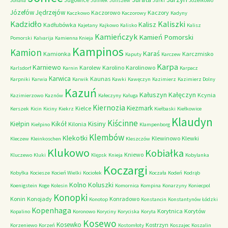
Jonava
Julinek
Juliszew
Jurki
Józefkowo
Józefów
Jędrzejów
Kaczorowo
Kaczory
Kaczkowo
Kaczorowy
Kadyny
Kadzidło
Kaliszki
Kalisz
Kadłubówka
Kajetany
Kajkowo
Kalisko
Kalisz
Kamieńczyk
Kamień Pomorski
Pomorski
Kalvarija
Kamienna Knieja
Kampinos
Kamion
Karaś
Kamionka
Karczmisko
Kaputy
Karczew
Karpa
Karniewo
Karolew
Karolino
Karolinowo
Karlsdorf
Karnin
Karpacz
Karwica
Kaunas
Karpniki
Karwia
Karwik
Kawki
Kawęczyn
Kazimierz
Kazimierz Dolny
Kazuń
Kałuszyn
Kałęczyn
Kcynia
Kazimierzowo
Kaznów
Kałeczyny
Kaługa
Kiernozia
Kiezmark
Kielce
Kerszek
Kicin
Kiciny
Kiekrz
Kiełbaski
Kiełkowice
Klaudyn
Kiścinne
Kikół
Kisiny
Kiełpin
Kilonia
Kiełpino
Klampenborg
Klembów
Klekotki
Klewinowo
Klewki
Kleczew
Kleinkoschen
Kleszczów
Klukowo
Kobiałka
Kniewo
Kluczewo
Kluki
Klępsk
Knieja
Kobylanka
Koczargi
Kobyłka
Kociesze
Kocień Wielki
Kociołek
Koczała
Kodeń
Kodrąb
Kolno
Koluszki
Koenigstein
Koge
Kolesin
Komornica
Kompina
Konarzyny
Koniecpol
Konopki
Konin
Konojady
Konradowo
Konotop
Konstancin
Konstantynów Łódzki
Kopenhaga
Korytnica
Korytów
Kopalino
Koronowo
Koryciny
Koryciska
Koryta
Kosewo
Kosewko
Kostrzyn
Korzeniewo
Korzeń
Kostomłoty
Koszajec
Koszalin