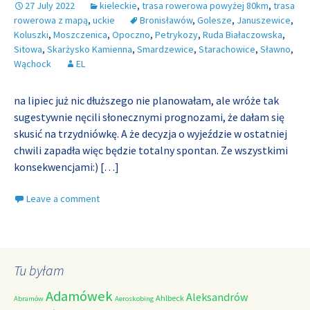
27 July 2022
kieleckie
,
trasa rowerowa powyżej 80km
,
trasa
rowerowa z mapą
,
uckie
Bronisławów
,
Golesze
,
Januszewice
,
Koluszki
,
Moszczenica
,
Opoczno
,
Petrykozy
,
Ruda Białaczowska
,
Sitowa
,
Skarżysko Kamienna
,
Smardzewice
,
Starachowice
,
Sławno
,
Wąchock
EL
na lipiec już nic dłuższego nie planowałam, ale wróże tak
sugestywnie nęcili słonecznymi prognozami, że dałam się
skusić na trzydniówkę. A że decyzja o wyjeździe w ostatniej
chwili zapadła więc będzie totalny spontan. Ze wszystkimi
konsekwencjami:)
[…]
Leave a comment
Tu byłam
Adamówek
Aleksandrów
Ahlbeck
Abramów
Aeroskobing