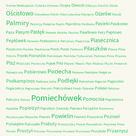
Otwock
Otręba
Ostrów Wielkopolski
Osówka
Otorowo
Otłoczyn
Owińsk
Ołuda
Ościsłowo
Ożarów
Ośmiałowo
Ośniki
Ośno Lubuskie
Oświęcim
Pakość
Palmiry
Pasieki
Pasikonie
Paprotnia
Palmiryy
Palędzie
Paplin
Parłówko
Pasłęk
Pasym
Pawłowo
Pass
Pepłowo
Peitz
Paterek
Patków
Paulina
Piasecznica
Pepłówek
Pestkownica
Perkowo
Petrykozy
Piaecznica
Pilaszków
Piaseczno
Piecki
Pieski
Piastów
Piechowice
Pietkowo
Pilawa
Pilica
Piorunów
Pionki
Pillnitz
Piotrkówek
Piotrków Trybunalski
Piotrowo
Pirna
Pisanica
Pisz
Piła
Piszczac
Piątek
Piwniczna
Piławki
Plewki
Plon
Plośnica
Pluski
Pniewnik
Pociecha
Pobierowo
Pobiedziska
Podawce
Poddąbie
Podgórze
Podlejki
Podkampinos
Pogorzelec
Podkowa Leśna
Podrochale
Pogorzel
Polesie
Pogorzelica
Pokrzydowo
Pogroszew
Pokrytki
Polaki
Polanów
Polichno
Pomiechówek
Pomocnia
Policzna
Popielarnia
Polnica
Popielżyn
Popielżyn Zawady
Popowo
Porządzie
Popielów
Postomino
Powielin
Poznań
Powidz
Powierż
Pozezdrze
Poszeszupie
Potworów
Prabuty
Poświętne
Poźrzadło
Prabuty Góry
Pranie
Prawiedniki
Prażmów
Prora
Przasnysz
Prostyń
Pruszków
Prostki
Proszew
Proszowice
Prusewo
Prusinowo