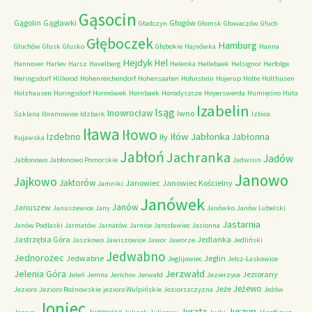
Gąsocin
Gągolin
Gągławki
Głogów
Gładczyn
Głomsk
Głowaczów
Głuch
Głęboczek
Hamburg
Głuchów
Głusk
Głusko
Głębokie
Hajnówka
Hanna
Hejdyk
Hel
Hannover
Harlev
Harsz
Havelberg
Helenka
Hellebaek
Helsignor
Herfolge
Heringsdorf
Hillerod
Hohenreichendorf
Hohensaaten
Hohnstein
Hojerup
Holte
Holthusen
Holzhausen
Horingsdorf
Hormówek
Hornbaek
Horodyszcze
Hoyerswerda
Humięcino
Huta
Izabelin
Isąg
Inowrocław
Iwno
Szklana
Ibramowice
Idzbark
Izbica
Iława
Iłowo
Iłów
Jabłonka
Izdebno
Jabłonna
Iły
Kujawska
Jabłoń
Jachranka
Jadów
Jabłonowo
Jabłonowo Pomorskie
Jadwisin
Janowo
Jajkowo
Jaktorów
Janowiec
Janowiec Kościelny
Jamniki
Janówek
Janów
Januszew
Januszewice
Jany
Janówko
Janów Lubelski
Jastarnia
Janów Podlaski
Jarmatów
Jarnatów
Jarnice
Jarosławiec
Jasionna
Jastrzębia Góra
Jedlanka
Jaszkowo
Jawiszowice
Jawor
Jaworze
Jedliński
Jedwabno
Jednorożec
Jedwabne
Jeglin
Jeglijowiec
Jelcz-Laskowice
Jerzwałd
Jelenia Góra
Jeziorany
Jeleń
Jemna
Jerichov
Jerwałd
Jezierzyce
Jeżewo
Jeże
Jezioro
Jezioro Rożnowskie
jezioro Wulpińskie
Jeziorszczyzna
Jeżów
Joniec
Jurzyn
Jurata
Jugowice