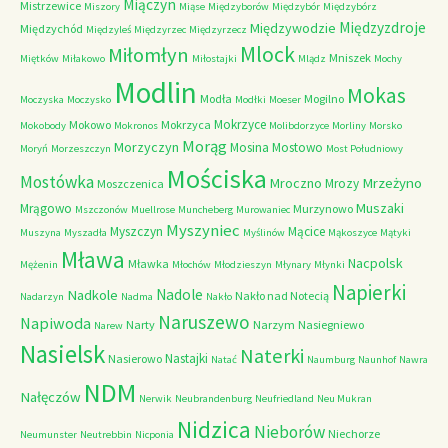
Miączyn
Mistrzewice
Miszory
Miąse
Międzyborów
Międzybór
Międzybórz
Międzyzdroje
Międzywodzie
Międzychód
Międzyleś
Międzyrzec
Międzyrzecz
Mlock
Miłomłyn
Mniszek
Miętków
Miłakowo
Miłostajki
Mlądz
Mochy
Modlin
Mokas
Modła
Mogilno
Moczyska
Moczysko
Modłki
Moeser
Mokrzyce
Mokowo
Mokrzyca
Mokobody
Mokronos
Molibdorzyce
Morliny
Morsko
Morąg
Morzyczyn
Mosina
Mostowo
Moryń
Morzeszczyn
Most Południowy
Mościska
Mostówka
Mrzeżyno
Mroczno
Mrozy
Moszczenica
Muszaki
Mrągowo
Murzynowo
Mszczonów
Muellrose
Muncheberg
Murowaniec
Myszyniec
Myszczyn
Mącice
Muszyna
Myszadła
Myślinów
Mąkoszyce
Mątyki
Mława
Nacpolsk
Mławka
Mężenin
Młochów
Młodzieszyn
Młynary
Młynki
Napierki
Nadkole
Nadole
Nakło nad Notecią
Nadarzyn
Nadma
Nakło
Naruszewo
Napiwoda
Narty
Narzym
Nasiegniewo
Narew
Nasielsk
Naterki
Nastajki
Nasierowo
Natać
Naumburg
Naunhof
Nawra
NDM
Nałęczów
Nerwik
Neubrandenburg
Neufriedland
Neu Mukran
Nidzica
Nieborów
Niechorze
Neumunster
Neutrebbin
Nicponia