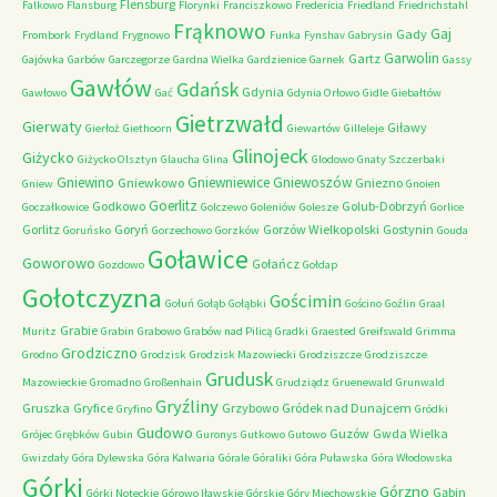
Flensburg
Falkowo
Flansburg
Florynki
Franciszkowo
Fredericia
Friedland
Friedrichstahl
Frąknowo
Gaj
Gady
Frombork
Frydland
Frygnowo
Funka
Fynshav
Gabrysin
Garwolin
Gartz
Gajówka
Garbów
Garczegorze
Gardna Wielka
Gardzienice
Garnek
Gassy
Gawłów
Gdańsk
Gdynia
Gawłowo
Gać
Gdynia Orłowo
Gidle
Giebałtów
Gietrzwałd
Gierwaty
Giławy
Gierłoż
Giethoorn
Giewartów
Gilleleje
Glinojeck
Giżycko
Giżycko Olsztyn
Glaucha
Glina
Glodowo
Gnaty Szczerbaki
Gniewino
Gniewniewice
Gniewoszów
Gniewkowo
Gniezno
Gniew
Gnoien
Goerlitz
Godkowo
Golub-Dobrzyń
Goczałkowice
Golczewo
Goleniów
Golesze
Gorlice
Gorlitz
Goryń
Gorzów Wielkopolski
Gostynin
Goruńsko
Gorzechowo
Gorzków
Gouda
Goławice
Goworowo
Gołańcz
Gozdowo
Gołdap
Gołotczyzna
Gościmin
Gołuń
Gołąb
Gołąbki
Gościno
Goźlin
Graal
Grabie
Muritz
Grabin
Grabowo
Grabów nad Pilicą
Gradki
Graested
Greifswald
Grimma
Grodziczno
Grodno
Grodzisk
Grodzisk Mazowiecki
Grodziszcze
Grodziszcze
Grudusk
Mazowieckie
Gromadno
Großenhain
Grudziądz
Gruenewald
Grunwald
Gryźliny
Gruszka
Gryfice
Grzybowo
Gródek nad Dunajcem
Gryfino
Gródki
Gudowo
Guzów
Gwda Wielka
Grójec
Grębków
Gubin
Guronys
Gutkowo
Gutowo
Gwizdały
Góra Dylewska
Góra Kalwaria
Górale
Góraliki
Góra Puławska
Góra Włodowska
Górki
Górzno
Gąbin
Górki Noteckie
Górowo Iławskie
Górskie
Góry Miechowskie