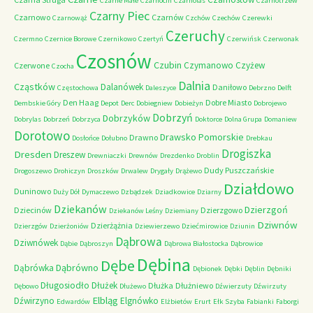
Czarne Małe
Czarnocin
Czarnolas
Czarnotrzew
Czarny Piec
Czarnowo
Czarnów
Czarnowąż
Czchów
Czechów
Czerewki
Czeruchy
Czermno
Czernice Borowe
Czernikowo
Czertyń
Czerwińsk
Czerwonak
Czosnów
Czubin
Czymanowo
Czyżew
Czerwone
Czocha
Dalnia
Cząstków
Dalanówek
Daniłowo
Częstochowa
Daleszyce
Debrzno
Delft
Den Haag
Dobre Miasto
Dembskie Góry
Depot
Derc
Dobiegniew
Dobieżyn
Dobrojewo
Dobrzyń
Dobrzyków
Dobrylas
Dobrzeń
Dobrzyca
Doktorce
Dolna Grupa
Domaniew
Dorotowo
Drawsko Pomorskie
Drawno
Dosłońce
Dołubno
Drebkau
Drogiszka
Dresden
Dreszew
Drewniaczki
Drewnów
Drezdenko
Droblin
Dudy Puszczańskie
Drogoszewo
Drohiczyn
Droszków
Drwalew
Drygały
Drążewo
Działdowo
Duninowo
Duży Dół
Dymaczewo
Dzbądzek
Dziadkowice
Dziarny
Dziekanów
Dzierzgoń
Dziecinów
Dzierzgowo
Dziekanów Leśny
Dziemiany
Dziwnów
Dzierżążnia
Dzierzgów
Dzierżoniów
Dziewierzewo
Dziećmirowice
Dziunin
Dąbrowa
Dziwnówek
Dąbie
Dąbroszyn
Dąbrowa Białostocka
Dąbrowice
Dębina
Dębe
Dąbrówno
Dąbrówka
Dębionek
Dębki
Dęblin
Dębniki
Długosiodło
Dłużek
Dłużka
Dłużniewo
Dębowo
Dłużewo
Dźwierzuty
Dźwirzuty
Elbląg
Dźwirzyno
Elgnówko
Edwardów
Elżbietów
Erurt
Ełk Szyba
Fabianki
Faborgi