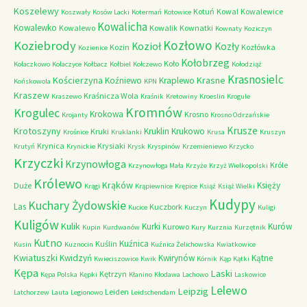
Koszelewy
Kotuń
Kowal
Kowalewice
Koszwały
Kosów Lacki
Kotermań
Kotowice
Kowalicha
Kowalewko
Kowalewo
Kowalik
Kownatki
Kownaty
Koziczyn
Kozłowo
Koziebrody
Kozioł
Kozły
Kozin
Kozłówka
Kozienice
Kołobrzeg
Koło
Kołaczkowo
Kołaczyce
Kołbacz
Kołbiel
Kołczewo
Kołodziąż
Krasnosielc
Kościerzyna
Krasne
Koźniewo
Kraplewo
Końskowola
KPN
Kraszew
Kraśnicza Wola
Kraszewo
Kraśnik
Kretowiny
Kroeslin
Krogule
Kromnów
Krogulec
Krokowa
Krosno
Krojanty
Krosno Odrzańskie
Krusze
Krotoszyny
Kruklin
Krukowo
Kruki
Krośnice
Kruklanki
Krusa
Kruszyn
Krynica
Krysiaki
Krutyń
Krynickie
Krysk
Kryspinów
Krzemieniewo
Krzycko
Krzyczki
Krzynowłoga
Króle
Krzynowłoga Mała
Krzyże
Krzyż Wielkopolski
Królewo
Krąków
Księży
Duże
Krągi
Krąpiewnice
Krępice
Książ
Książ Wielki
Kudypy
Kuchary Żydowskie
Las
Kuczbork
Kucice
Kuczyn
Kuligi
Kuligów
Kulik
Kurki
Kurów
Kurowo
Kupin
Kurdwanów
Kury
Kurznia
Kurzętnik
Kutno
Kuźnica
Kuślin
Kusin
Kuznocin
Kuźnica Żelichowska
Kwiatkowice
Kwiatuszki
Kwidzyń
Kwirynów
Kątne
Kwieciszowice
Kwik
Kórnik
Kąp
Kątki
Kępa
Laski
Kętrzyn
Kępa Polska
Kępki
Kłanino
Kłodawa
Lachowo
Laskowice
Lelewo
Leipzig
Leiden
Latchorzew
Lauta
Legionowo
Leidschendam