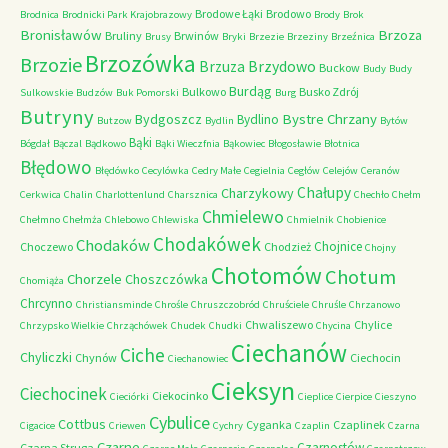
Brodowe Łąki
Brodowo
Brodnica
Brodnicki Park Krajobrazowy
Brody
Brok
Bronisławów
Brzoza
Bruliny
Brwinów
Brusy
Bryki
Brzezie
Brzeziny
Brzeźnica
Brzozówka
Brzozie
Brzydowo
Brzuza
Buckow
Budy
Budy
Burdąg
Bulkowo
Busko Zdrój
Sulkowskie
Budzów
Buk Pomorski
Burg
Butryny
Bystre Chrzany
Bydgoszcz
Bydlino
Butzow
Bydlin
Bytów
Bąki
Bógdał
Bączal
Bądkowo
Bąki Wieczfnia
Bąkowiec
Błogosławie
Błotnica
Błędowo
Błędówko
Cecylówka
Cedry Małe
Cegielnia
Cegłów
Celejów
Ceranów
Chałupy
Charzykowy
Cerkwica
Chalin
Charlottenlund
Charsznica
Chechło
Chełm
Chmielewo
Chełmno
Chełmża
Chlebowo
Chlewiska
Chmielnik
Chobienice
Chodakówek
Chodaków
Chojnice
Choczewo
Chodzież
Chojny
Chotomów
Chotum
Chorzele
Choszczówka
Chomiąża
Chrcynno
Christiansminde
Chrośle
Chruszczobród
Chruściele
Chruśle
Chrzanowo
Chwaliszewo
Chylice
Chrzypsko Wielkie
Chrząchówek
Chudek
Chudki
Chycina
Ciechanów
Ciche
Chyliczki
Chynów
Ciechocin
Ciechanowiec
Cieksyn
Ciechocinek
Ciekocinko
Cieciórki
Cieplice
Cierpice
Cieszyno
Cybulice
Cottbus
Cyganka
Czaplinek
Cigacice
Criewen
Cychry
Czaplin
Czarna
Czarne
Czarnostów
Czarna Struga