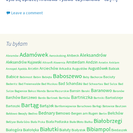
Leave a comment
Tu byłam
Adamówek
Aleksandrów
Ahlbeck
Abramów
Aeroskobing
Andzin
Aleksandrów Kujawski
Amsterdam
Altranft
Alwernia
Anielin
Anklam
Arciechów
Augustówek
Arcelin
Arkadia
Augustów
Babiak
Annopol
Apolda
Baboszewo
Babice
Baciuty
Babimost
Babin
Babięta
Baby
Bachorze
Bad Schandau
Baderitz
Bad Freienwalde
Bad Muskau
Bad Schwartau
Bad Sulza
Bad
Baranowo
Bansin
Sulze
Bagienice
Bakus Wanda
Banie Mazurskie
Baraki
Baranów
Bartniczka
Barchów
Barczewo
Bartodzieje
Bardo
Barlinek
Bartków
Bartniki
Bartąg
Bartążek
Bartoszki
Bartłomiejowice
Baruchowo
Barłogi
Batowice
Bautzen
Bednary
Bełchów
Bemowo
Bergen am Rugen
Bałdowo
Becejły
Bedlno
Berlin
Białobrzegi
Biała Podlaska
Bełżyce
Biała Góra
Biała Piska
Białe Błoto
Białka
Białutki
Bibiampol
Białogóra
Białołęka
Białuty
Białystok
Biedaszek