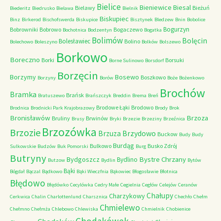
Bielice
Bieniewice
Biesal
Bielawy
Bieżuń
Biederitz
Biedrusko
Bielawa
Bielnik
Biskupiec
Binz
Birkerod
Bischofswerda
Biskupice
Bisztynek
Bledzew
Bnin
Bobolice
Bogurzyn
Bobrowniki
Bobrowo
Bogaczewo
Bochotnica
Bodzentyn
Bogatka
Bolimów
Bolęcin
Bolesławiec
Bolino
Bolechowo
Boleszyno
Bolków
Bolszewo
Borkowo
Boreczno
Borki
Borsuki
Borne Sulinowo
Borsdorf
Borzęcin
Borzymy
Bosewo
Boszkowo
Borzyny
Borów
Boże
Bożenkowo
Brochów
Bramka
Brańsk
Bratuszewo
Brańszczyk
Breddin
Brema
Breń
Brodowe Łąki
Brodowo
Brodnica
Brodnicki Park Krajobrazowy
Brody
Brok
Bronisławów
Brzoza
Bruliny
Brwinów
Brusy
Bryki
Brzezie
Brzeziny
Brzeźnica
Brzozówka
Brzozie
Brzydowo
Brzuza
Buckow
Budy
Budy
Burdąg
Bulkowo
Busko Zdrój
Sulkowskie
Budzów
Buk Pomorski
Burg
Butryny
Bystre Chrzany
Bydgoszcz
Bydlino
Butzow
Bydlin
Bytów
Bąki
Bógdał
Bączal
Bądkowo
Bąki Wieczfnia
Bąkowiec
Błogosławie
Błotnica
Błędowo
Błędówko
Cecylówka
Cedry Małe
Cegielnia
Cegłów
Celejów
Ceranów
Chałupy
Charzykowy
Cerkwica
Chalin
Charlottenlund
Charsznica
Chechło
Chełm
Chmielewo
Chełmno
Chełmża
Chlebowo
Chlewiska
Chmielnik
Chobienice