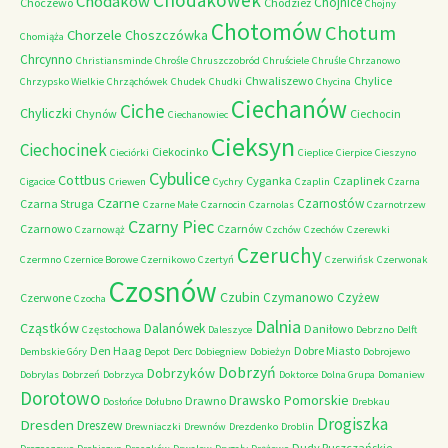
Chodakówek
Chodaków
Chojnice
Choczewo
Chodzież
Chojny
Chotomów
Chotum
Chorzele
Choszczówka
Chomiąża
Chrcynno
Christiansminde
Chrośle
Chruszczobród
Chruściele
Chruśle
Chrzanowo
Chwaliszewo
Chylice
Chrzypsko Wielkie
Chrząchówek
Chudek
Chudki
Chycina
Ciechanów
Ciche
Chyliczki
Chynów
Ciechocin
Ciechanowiec
Cieksyn
Ciechocinek
Ciekocinko
Cieciórki
Cieplice
Cierpice
Cieszyno
Cybulice
Cottbus
Cyganka
Czaplinek
Cigacice
Criewen
Cychry
Czaplin
Czarna
Czarne
Czarnostów
Czarna Struga
Czarne Małe
Czarnocin
Czarnolas
Czarnotrzew
Czarny Piec
Czarnowo
Czarnów
Czarnowąż
Czchów
Czechów
Czerewki
Czeruchy
Czermno
Czernice Borowe
Czernikowo
Czertyń
Czerwińsk
Czerwonak
Czosnów
Czubin
Czymanowo
Czyżew
Czerwone
Czocha
Dalnia
Cząstków
Dalanówek
Daniłowo
Częstochowa
Daleszyce
Debrzno
Delft
Den Haag
Dobre Miasto
Dembskie Góry
Depot
Derc
Dobiegniew
Dobieżyn
Dobrojewo
Dobrzyń
Dobrzyków
Dobrylas
Dobrzeń
Dobrzyca
Doktorce
Dolna Grupa
Domaniew
Dorotowo
Drawsko Pomorskie
Drawno
Dosłońce
Dołubno
Drebkau
Drogiszka
Dresden
Dreszew
Drewniaczki
Drewnów
Drezdenko
Droblin
Dudy Puszczańskie