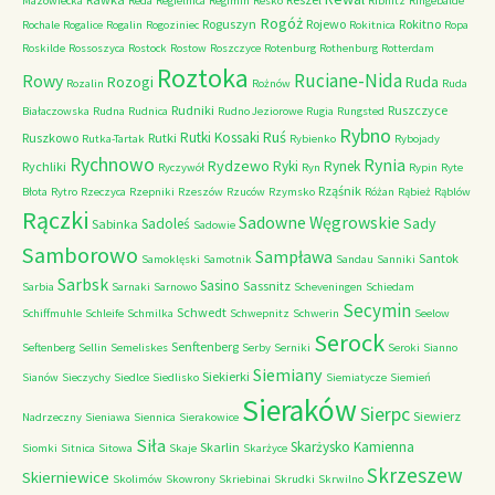
Mazowiecka
Reda
Regielnica
Regimin
Resko
Ribnitz
Ringebalde
Rogóż
Roguszyn
Rojewo
Rokitno
Rochale
Rogalice
Rogalin
Rogoziniec
Rokitnica
Ropa
Roskilde
Rossoszyca
Rostock
Rostow
Roszczyce
Rotenburg
Rothenburg
Rotterdam
Roztoka
Ruciane-Nida
Rowy
Rozogi
Ruda
Rozalin
Rożnów
Ruda
Rudniki
Ruszczyce
Białaczowska
Rudna
Rudnica
Rudno Jeziorowe
Rugia
Rungsted
Rybno
Ruś
Rutki Kossaki
Ruszkowo
Rutki
Rutka-Tartak
Rybienko
Rybojady
Rychnowo
Rynia
Rydzewo
Ryki
Rynek
Rychliki
Ryczywół
Ryn
Rypin
Ryte
Rząśnik
Błota
Rytro
Rzeczyca
Rzepniki
Rzeszów
Rzuców
Rzymsko
Różan
Rąbież
Rąblów
Rączki
Sadowne Węgrowskie
Sady
Sadoleś
Sabinka
Sadowie
Samborowo
Sampława
Santok
Samoklęski
Samotnik
Sandau
Sanniki
Sarbsk
Sasino
Sassnitz
Sarbia
Sarnaki
Sarnowo
Scheveningen
Schiedam
Secymin
Schwedt
Schiffmuhle
Schleife
Schmilka
Schwepnitz
Schwerin
Seelow
Serock
Senftenberg
Seftenberg
Sellin
Semeliskes
Serby
Serniki
Seroki
Sianno
Siemiany
Siekierki
Sianów
Sieczychy
Siedlce
Siedlisko
Siemiatycze
Siemień
Sieraków
Sierpc
Siewierz
Nadrzeczny
Sieniawa
Siennica
Sierakowice
Siła
Skarżysko Kamienna
Skarlin
Siomki
Sitnica
Sitowa
Skaje
Skarżyce
Skrzeszew
Skierniewice
Skolimów
Skowrony
Skriebinai
Skrudki
Skrwilno