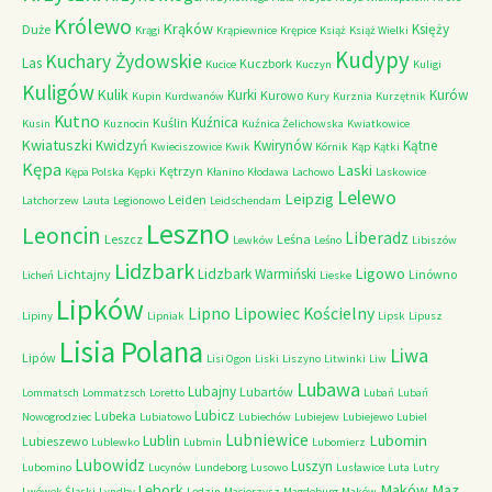
Królewo
Krąków
Księży
Duże
Krągi
Krąpiewnice
Krępice
Książ
Książ Wielki
Kudypy
Kuchary Żydowskie
Las
Kuczbork
Kucice
Kuczyn
Kuligi
Kuligów
Kulik
Kurki
Kurów
Kurowo
Kupin
Kurdwanów
Kury
Kurznia
Kurzętnik
Kutno
Kuźnica
Kuślin
Kusin
Kuznocin
Kuźnica Żelichowska
Kwiatkowice
Kwiatuszki
Kwidzyń
Kwirynów
Kątne
Kwieciszowice
Kwik
Kórnik
Kąp
Kątki
Kępa
Laski
Kętrzyn
Kępa Polska
Kępki
Kłanino
Kłodawa
Lachowo
Laskowice
Lelewo
Leipzig
Leiden
Latchorzew
Lauta
Legionowo
Leidschendam
Leszno
Leoncin
Liberadz
Leszcz
Leśna
Lewków
Leśno
Libiszów
Lidzbark
Ligowo
Lidzbark Warmiński
Lichtajny
Linówno
Licheń
Lieske
Lipków
Lipno
Lipowiec Kościelny
Lipiny
Lipniak
Lipsk
Lipusz
Lisia Polana
Liwa
Lipów
Lisi Ogon
Liski
Liszyno
Litwinki
Liw
Lubawa
Lubajny
Lubartów
Lommatsch
Lommatzsch
Loretto
Lubań
Lubań
Lubicz
Lubeka
Nowogrodziec
Lubiatowo
Lubiechów
Lubiejew
Lubiejewo
Lubiel
Lubniewice
Lubomin
Lublin
Lubieszewo
Lublewko
Lubmin
Lubomierz
Lubowidz
Luszyn
Lubomino
Lucynów
Lundeborg
Lusowo
Lusławice
Luta
Lutry
Maków Maz.
Lębork
Lwówek Śląski
Lyndby
Lędzin
Macierzysz
Magdeburg
Maków