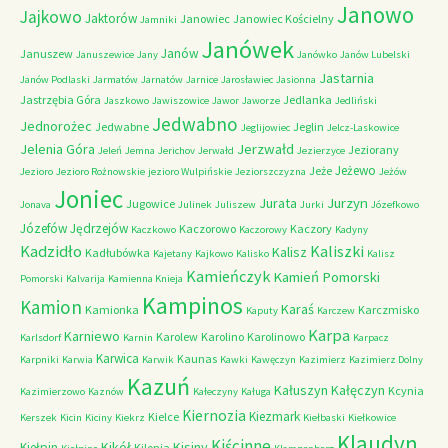
Janowo
Jajkowo
Jaktorów
Janowiec
Janowiec Kościelny
Jamniki
Janówek
Janów
Januszew
Januszewice
Jany
Janówko
Janów Lubelski
Jastarnia
Janów Podlaski
Jarmatów
Jarnatów
Jarnice
Jarosławiec
Jasionna
Jastrzębia Góra
Jedlanka
Jaszkowo
Jawiszowice
Jawor
Jaworze
Jedliński
Jedwabno
Jednorożec
Jedwabne
Jeglin
Jeglijowiec
Jelcz-Laskowice
Jerzwałd
Jelenia Góra
Jeziorany
Jeleń
Jemna
Jerichov
Jerwałd
Jezierzyce
Jeżewo
Jeże
Jezioro
Jezioro Rożnowskie
jezioro Wulpińskie
Jeziorszczyzna
Jeżów
Joniec
Jurzyn
Jurata
Jugowice
Jonava
Julinek
Juliszew
Jurki
Józefkowo
Józefów
Jędrzejów
Kaczorowo
Kaczory
Kaczkowo
Kaczorowy
Kadyny
Kadzidło
Kaliszki
Kalisz
Kadłubówka
Kajetany
Kajkowo
Kalisko
Kalisz
Kamieńczyk
Kamień Pomorski
Pomorski
Kalvarija
Kamienna Knieja
Kampinos
Kamion
Karaś
Kamionka
Karczmisko
Kaputy
Karczew
Karpa
Karniewo
Karolew
Karolino
Karolinowo
Karlsdorf
Karnin
Karpacz
Karwica
Kaunas
Karpniki
Karwia
Karwik
Kawki
Kawęczyn
Kazimierz
Kazimierz Dolny
Kazuń
Kałuszyn
Kałęczyn
Kcynia
Kazimierzowo
Kaznów
Kałeczyny
Kaługa
Kiernozia
Kiezmark
Kielce
Kerszek
Kicin
Kiciny
Kiekrz
Kiełbaski
Kiełkowice
Klaudyn
Kiścinne
Kikół
Kisiny
Kiełpin
Kilonia