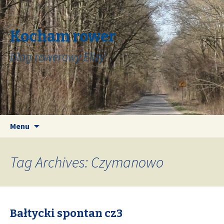
Kocham rower
blog rowerowy Elizy
Skip
Search
Menu
to
for:
content
Tag Archives: Czymanowo
Bałtycki spontan cz3