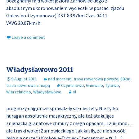
pożegnalny rajd wokół jeziora Żarnowieckiego z
absolutnym ukoronowaniem wycieczki w postaci zjazdu
Gniewino-Czymanowo:) DST 83.97km Czas 04:11
VAVG 20.07km/h
Leave a comment
Władysławowo 2011
9 August 2011
nad morzem
,
trasa rowerowa powyżej 80km
,
trasa rowerowa z mapą
Czymanowo
,
Gniewino
,
Tyłowo
,
Wierzchucino
,
Władysławowo
el
prognozy najgorsze sprawdziły się niestety. Nie tylko
huragan absolutnie masakryczny, ale też atakujące
znienacka granatowe chmury z mega opadami. I ziiiiimno…
ale traski wokół Żarnowieckiego tak kusiły, że nie sposób
było się oprzeć:) Krokowa-Tyłowo-Czymanowo – tu
[…]