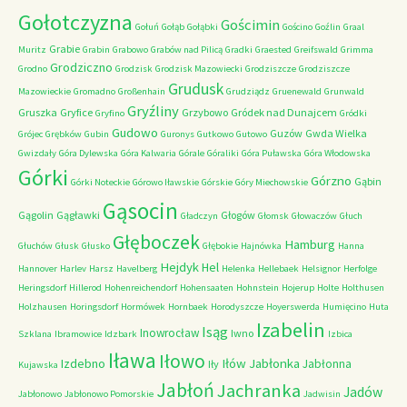
Gołotczyzna
Gościmin
Gołuń
Gołąb
Gołąbki
Gościno
Goźlin
Graal
Grabie
Muritz
Grabin
Grabowo
Grabów nad Pilicą
Gradki
Graested
Greifswald
Grimma
Grodziczno
Grodno
Grodzisk
Grodzisk Mazowiecki
Grodziszcze
Grodziszcze
Grudusk
Mazowieckie
Gromadno
Großenhain
Grudziądz
Gruenewald
Grunwald
Gryźliny
Gruszka
Gryfice
Grzybowo
Gródek nad Dunajcem
Gryfino
Gródki
Gudowo
Guzów
Gwda Wielka
Grójec
Grębków
Gubin
Guronys
Gutkowo
Gutowo
Gwizdały
Góra Dylewska
Góra Kalwaria
Górale
Góraliki
Góra Puławska
Góra Włodowska
Górki
Górzno
Gąbin
Górki Noteckie
Górowo Iławskie
Górskie
Góry Miechowskie
Gąsocin
Gągolin
Gągławki
Głogów
Gładczyn
Głomsk
Głowaczów
Głuch
Głęboczek
Hamburg
Głuchów
Głusk
Głusko
Głębokie
Hajnówka
Hanna
Hejdyk
Hel
Hannover
Harlev
Harsz
Havelberg
Helenka
Hellebaek
Helsignor
Herfolge
Heringsdorf
Hillerod
Hohenreichendorf
Hohensaaten
Hohnstein
Hojerup
Holte
Holthusen
Holzhausen
Horingsdorf
Hormówek
Hornbaek
Horodyszcze
Hoyerswerda
Humięcino
Huta
Izabelin
Isąg
Inowrocław
Iwno
Szklana
Ibramowice
Idzbark
Izbica
Iława
Iłowo
Iłów
Jabłonka
Izdebno
Jabłonna
Iły
Kujawska
Jabłoń
Jachranka
Jadów
Jabłonowo
Jabłonowo Pomorskie
Jadwisin