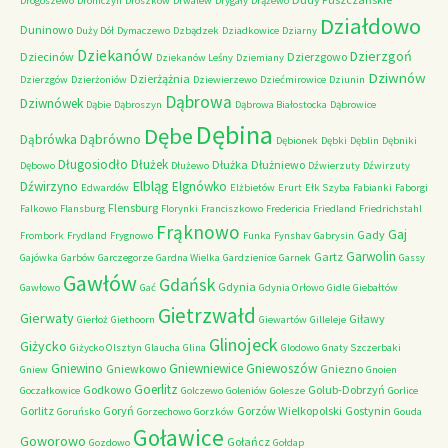
Drogoszewo
Drohiczyn
Droszków
Drwalew
Drygały
Drążewo
Działdowo
Duninowo
Duży Dół
Dymaczewo
Dzbądzek
Dziadkowice
Dziarny
Dziekanów
Dzierzgoń
Dziecinów
Dzierzgowo
Dziekanów Leśny
Dziemiany
Dziwnów
Dzierżążnia
Dzierzgów
Dzierżoniów
Dziewierzewo
Dziećmirowice
Dziunin
Dąbrowa
Dziwnówek
Dąbie
Dąbroszyn
Dąbrowa Białostocka
Dąbrowice
Dębina
Dębe
Dąbrówno
Dąbrówka
Dębionek
Dębki
Dęblin
Dębniki
Długosiodło
Dłużek
Dłużka
Dłużniewo
Dębowo
Dłużewo
Dźwierzuty
Dźwirzuty
Elbląg
Dźwirzyno
Elgnówko
Edwardów
Elżbietów
Erurt
Ełk Szyba
Fabianki
Faborgi
Flensburg
Falkowo
Flansburg
Florynki
Franciszkowo
Fredericia
Friedland
Friedrichstahl
Frąknowo
Gaj
Gady
Frombork
Frydland
Frygnowo
Funka
Fynshav
Gabrysin
Garwolin
Gartz
Gajówka
Garbów
Garczegorze
Gardna Wielka
Gardzienice
Garnek
Gassy
Gawłów
Gdańsk
Gdynia
Gawłowo
Gać
Gdynia Orłowo
Gidle
Giebałtów
Gietrzwałd
Gierwaty
Giławy
Gierłoż
Giethoorn
Giewartów
Gilleleje
Glinojeck
Giżycko
Giżycko Olsztyn
Glaucha
Glina
Glodowo
Gnaty Szczerbaki
Gniewino
Gniewniewice
Gniewoszów
Gniewkowo
Gniezno
Gniew
Gnoien
Goerlitz
Godkowo
Golub-Dobrzyń
Goczałkowice
Golczewo
Goleniów
Golesze
Gorlice
Gorlitz
Goryń
Gorzów Wielkopolski
Gostynin
Goruńsko
Gorzechowo
Gorzków
Gouda
Goławice
Goworowo
Gołańcz
Gozdowo
Gołdap