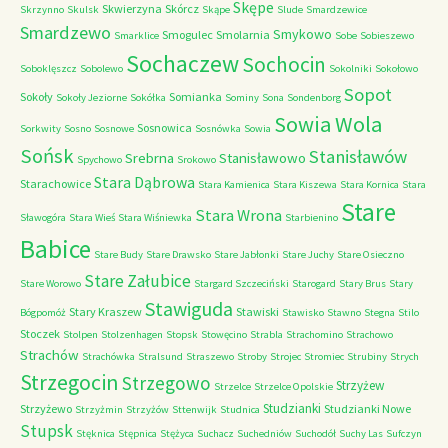
Skępe
Skwierzyna
Skórcz
Skrzynno
Skulsk
Skąpe
Slude
Smardzewice
Smardzewo
Smykowo
Smogulec
Smolarnia
Smarklice
Sobe
Sobieszewo
Sochaczew
Sochocin
Soboklęszcz
Sobolewo
Sokolniki
Sokołowo
Sopot
Sokoły
Somianka
Sokoły Jeziorne
Sokółka
Sominy
Sona
Sondenborg
Sowia Wola
Sosnowica
Sorkwity
Sosno
Sosnowe
Sosnówka
Sowia
Sońsk
Stanisławów
Srebrna
Stanisławowo
Spychowo
Srokowo
Stara Dąbrowa
Starachowice
Stara Kamienica
Stara Kiszewa
Stara Kornica
Stara
Stare
Stara Wrona
Sławogóra
Stara Wieś
Stara Wiśniewka
Starbienino
Babice
Stare Budy
Stare Drawsko
Stare Jabłonki
Stare Juchy
Stare Osieczno
Stare Załubice
Stare Worowo
Stargard Szczeciński
Starogard
Stary Brus
Stary
Stawiguda
Stary Kraszew
Stawiski
Bógpomóż
Stawisko
Stawno
Stegna
Stilo
Stoczek
Stolpen
Stolzenhagen
Stopsk
Stowęcino
Strabla
Strachomino
Strachowo
Strachów
Strachówka
Stralsund
Straszewo
Stroby
Strojec
Stromiec
Strubiny
Strych
Strzegocin
Strzegowo
Strzyżew
Strzelce
Strzelce Opolskie
Studzianki
Strzyżewo
Studzianki Nowe
Strzyżmin
Strzyżów
Sttenwijk
Studnica
Stupsk
Stęknica
Stępnica
Stężyca
Suchacz
Suchedniów
Suchodół
Suchy Las
Sufczyn