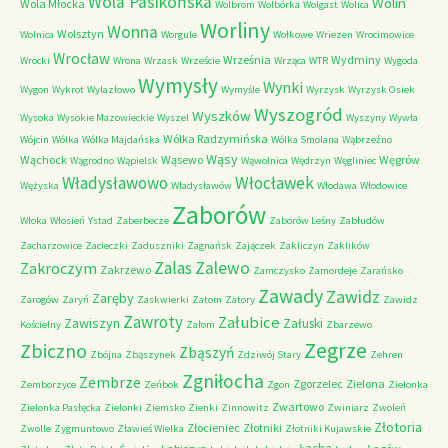
Wola Pasikońska
Wolin
Wola Młocka
Wolbrom
Wolbórka
Wolgast
Wolica
Worliny
Wonna
Wolsztyn
Wolnica
Worgule
Wołkowe
Wriezen
Wrocimowice
Wrocław
Września
Wydminy
Wrocki
Wrona
Wrzask
Wrzeście
Wrząca
WTR
Wygoda
Wymysły
Wynki
Wygon
Wykrot
Wylazłowo
Wymyśle
Wyrzysk
Wyrzysk Osiek
Wyszogród
Wyszków
Wysoka
Wysokie Mazowieckie
Wyszel
Wyszyny
Wywła
Wólka Radzymińska
Wójcin
Wólka
Wólka Majdańska
Wólka Smolana
Wąbrzeźno
Wąsy
Wąchock
Wąsewo
Węgrów
Wągrodno
Wąpielsk
Wąwolnica
Wędrzyn
Węgliniec
Władysławowo
Włocławek
Wężyska
Władysławów
Włodawa
Włodowice
Zaborów
Włoka
Włosień
Ystad
Zaberbecze
Zaborów Leśny
Zabłudów
Zacharzowice
Zacieczki
Zaduszniki
Zagnańsk
Zajączek
Zakliczyn
Zaklików
Zalas
Zalewo
Zakroczym
Zakrzewo
Zamczysko
Zamordeje
Zarańsko
Zawady
Zawidz
Zaręby
Zarogów
Zaryń
Zaskwierki
Zatom
Zatory
Zawidz
Zawroty
Załubice
Zawiszyn
Załuski
Kościelny
Załom
Zbarzewo
Zegrze
Zbiczno
Zbąszyń
Zbójna
Zbąszynek
Zdziwój Stary
Zehren
Zgniłocha
Zembrze
Zgorzelec
Zielona
Zemborzyce
Zeńbok
Zgon
Zielonka
Zwartowo
Zielonka Pasłęcka
Zielonki
Ziemsko
Zienki
Zinnowitz
Zwiniarz
Zwoleń
Złotoria
Złocieniec
Złotniki
Zwolle
Zygmuntowo
Zławieś Wielka
Złotniki Kujawskie