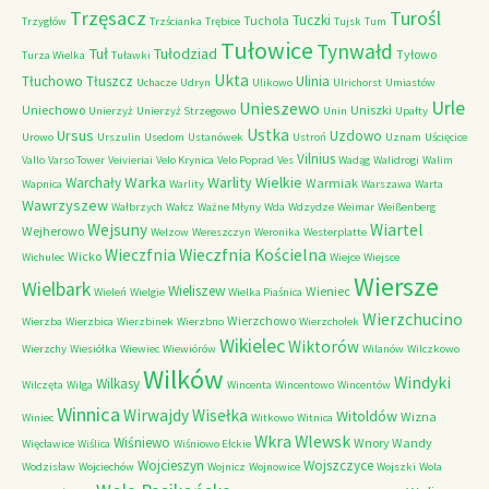
Trzęsacz
Turośl
Tuczki
Tuchola
Trzygłów
Trzścianka
Trębice
Tujsk
Tum
Tułowice
Tynwałd
Tuł
Tułodziad
Tyłowo
Turza Wielka
Tuławki
Ukta
Tłuchowo
Tłuszcz
Ulinia
Uchacze
Udryn
Ulikowo
Ulrichorst
Umiastów
Urle
Unieszewo
Uniechowo
Uniszki
Unierzyż
Unierzyż Strzegowo
Unin
Upałty
Ustka
Ursus
Uzdowo
Urowo
Urszulin
Usedom
Ustanówek
Ustroń
Uznam
Uścięcice
Vilnius
Vallo
Varso Tower
Veivieriai
Velo Krynica
Velo Poprad
Ves
Wadąg
Walidrogi
Walim
Warka
Warlity Wielkie
Warchały
Warmiak
Wapnica
Warlity
Warszawa
Warta
Wawrzyszew
Wałbrzych
Wałcz
Ważne Młyny
Wda
Wdzydze
Weimar
Weißenberg
Wejsuny
Wiartel
Wejherowo
Welzow
Wereszczyn
Weronika
Westerplatte
Wieczfnia Kościelna
Wieczfnia
Wicko
Wichulec
Wiejce
Wiejsce
Wiersze
Wielbark
Wieliszew
Wieniec
Wieleń
Wielgie
Wielka Piaśnica
Wierzchucino
Wierzchowo
Wierzba
Wierzbica
Wierzbinek
Wierzbno
Wierzchołek
Wikielec
Wiktorów
Wierzchy
Wiesiółka
Wiewiec
Wiewiórów
Wilanów
Wilczkowo
Wilków
Windyki
Wilkasy
Wilczęta
Wilga
Wincenta
Wincentowo
Wincentów
Winnica
Wirwajdy
Wisełka
Witoldów
Wizna
Winiec
Witkowo
Witnica
Wkra
Wlewsk
Wiśniewo
Wnory Wandy
Więcławice
Wiślica
Wiśniowo Ełckie
Wojcieszyn
Wojszczyce
Wodzisław
Wojciechów
Wojnicz
Wojnowice
Wojszki
Wola