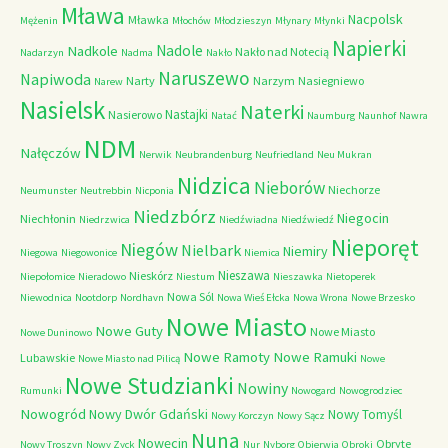
Mława
Nacpolsk
Mławka
Mężenin
Młochów
Młodzieszyn
Młynary
Młynki
Napierki
Nadkole
Nadole
Nakło nad Notecią
Nadarzyn
Nadma
Nakło
Naruszewo
Napiwoda
Narty
Narzym
Nasiegniewo
Narew
Nasielsk
Naterki
Nastajki
Nasierowo
Natać
Naumburg
Naunhof
Nawra
NDM
Nałęczów
Nerwik
Neubrandenburg
Neufriedland
Neu Mukran
Nidzica
Nieborów
Niechorze
Neumunster
Neutrebbin
Nicponia
Niedzbórz
Niegocin
Niechłonin
Niedrzwica
Niedźwiadna
Niedźwiedź
Nieporęt
Niegów
Nielbark
Niemiry
Niegowa
Niegowonice
Niemica
Nieszawa
Nieskórz
Niepołomice
Nieradowo
Niestum
Nieszawka
Nietoperek
Nowa Sól
Niewodnica
Nootdorp
Nordhavn
Nowa Wieś Ełcka
Nowa Wrona
Nowe Brzesko
Nowe Miasto
Nowe Guty
Nowe Miasto
Nowe Duninowo
Nowe Ramoty
Nowe Ramuki
Lubawskie
Nowe Miasto nad Pilicą
Nowe
Nowe Studzianki
Nowiny
Rumunki
Nowogard
Nowogrodziec
Nowogród
Nowy Dwór Gdański
Nowy Tomyśl
Nowy Korczyn
Nowy Sącz
Nuna
Nowęcin
Obryte
Nowy Troszyn
Nowy Zyck
Nur
Nyborg
Obierwia
Obroki