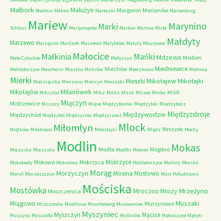
Malbork
Malużyn
Margonin
Marianów
Malchin
Malmo
Mareczki
Marienburg
Mariew
Marynino
Marki
Schloss
Marijampole
Marlow
Martwa Wisła
Małdyty
Marzewo
Marzęcino
Marózek
Maszewo
Matyldów
Matyty
Maurycew
Małocice
Małkinia
Mańki
Mdzewo
Meißen
Małe Cybulice
Małyszyn
Miedniewice
Miechów
Melibdorzyce
Mescherin
Miastko
Michrów
Mieczkowo
Mielnica
Mierki
Mikołajew
Mikołajki
Mieszki
Mierziączka
Mierzwin
Mierzyn
Mieszaki
Milanówek
Mikołajów
Miksztal
Milcz
Milicz
Mirsk
Mirzec
Mirów
MISIE
Miączyn
Mistrzewice
Miszory
Miąse
Międzyborów
Międzybór
Międzybórz
Międzyzdroje
Międzywodzie
Międzychód
Międzyleś
Międzyrzec
Międzyrzecz
Mlock
Miłomłyn
Mniszek
Miętków
Miłakowo
Miłostajki
Mlądz
Mochy
Modlin
Mokas
Modła
Mogilno
Moczyska
Moczysko
Modłki
Moeser
Mokrzyce
Mokowo
Mokrzyca
Mokobody
Mokronos
Molibdorzyce
Morliny
Morsko
Morąg
Morzyczyn
Mosina
Mostowo
Moryń
Morzeszczyn
Most Południowy
Mościska
Mostówka
Mrzeżyno
Mroczno
Mrozy
Moszczenica
Muszaki
Mrągowo
Murzynowo
Mszczonów
Muellrose
Muncheberg
Murowaniec
Myszyniec
Myszczyn
Mącice
Muszyna
Myszadła
Myślinów
Mąkoszyce
Mątyki