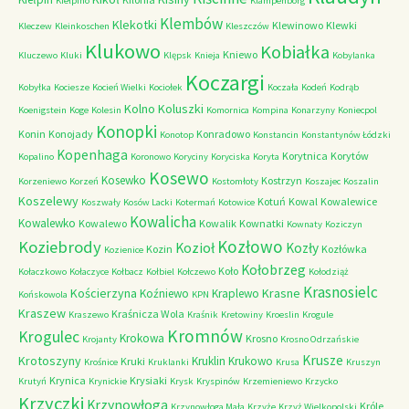
Kiełpino
Klampenborg
Klembów
Klekotki
Klewinowo
Klewki
Kleczew
Kleinkoschen
Kleszczów
Klukowo
Kobiałka
Kniewo
Kluczewo
Kluki
Klępsk
Knieja
Kobylanka
Koczargi
Kobyłka
Kociesze
Kocień Wielki
Kociołek
Koczała
Kodeń
Kodrąb
Kolno
Koluszki
Koenigstein
Koge
Kolesin
Komornica
Kompina
Konarzyny
Koniecpol
Konopki
Konin
Konojady
Konradowo
Konotop
Konstancin
Konstantynów Łódzki
Kopenhaga
Korytnica
Korytów
Kopalino
Koronowo
Koryciny
Koryciska
Koryta
Kosewo
Kosewko
Kostrzyn
Korzeniewo
Korzeń
Kostomłoty
Koszajec
Koszalin
Koszelewy
Kotuń
Kowal
Kowalewice
Koszwały
Kosów Lacki
Kotermań
Kotowice
Kowalicha
Kowalewko
Kowalewo
Kowalik
Kownatki
Kownaty
Koziczyn
Kozłowo
Koziebrody
Kozioł
Kozły
Kozin
Kozłówka
Kozienice
Kołobrzeg
Koło
Kołaczkowo
Kołaczyce
Kołbacz
Kołbiel
Kołczewo
Kołodziąż
Krasnosielc
Kościerzyna
Krasne
Koźniewo
Kraplewo
Końskowola
KPN
Kraszew
Kraśnicza Wola
Kraszewo
Kraśnik
Kretowiny
Kroeslin
Krogule
Kromnów
Krogulec
Krokowa
Krosno
Krojanty
Krosno Odrzańskie
Krusze
Krotoszyny
Kruklin
Krukowo
Kruki
Krośnice
Kruklanki
Krusa
Kruszyn
Krynica
Krysiaki
Krutyń
Krynickie
Krysk
Kryspinów
Krzemieniewo
Krzycko
Krzyczki
Krzynowłoga
Króle
Krzynowłoga Mała
Krzyże
Krzyż Wielkopolski