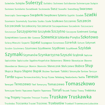
Sulerzyż
Sulejów
Sulechów
Sulibórz
Sulinowo
Sulisławice
Sulmierzyce
Sulęcin
Susz
Swarzewo
Sumowo
Sumówko
Suradówek
Suskowola
Suwałki
Svendborg
Szadki
Swąderki
Swędkowo
Syberia
Swarzędz
Swornegacie
Sypitki
Szadek
Szczecin
Szałkowo
Szczaniec
Szamocin
Szamotuły
Szarlota
Szałas
Szałe
Szczecinek
Szczekociny
Szczenurze
Szczepankowo
Szcześniki
Szczuczarz
Szczypiorno
Szczytno
Szczytniki
Szelment
Szeląg
Szczuczyn
Szczęsne
Szkotowo
Szewnica
Szklarska Poręba
Szepietowo
Szeroki Bór
Szewce
Szreńsk
Szpetal
Sztynort
Szlasy Mieszki
Szparki
Szpiegowo
Szramowo
Sztum
Szyldak
Szydłowo
Szumowo
Szydłowiec
Szubin
Szulmierz
Szydłówek
Szymaki
Szyszki
Szynkarzyzna
Szymanów
Sząbruk
Sędzice
Sława
Sędzichów
Sędziszów
Sępólno Krajeńskie
Słabomierz
Sławatycze
Sławno
Słup
Słubice
Słonecznik
Słończewo
Sławoborze
Słomczyn
Słomin
Słomniki
Słupno
Słupsk
Słupca
Słupia
Tabórz
Służew
Taarbaek
Takomyśle
Tantow
Tarczyn
Teresin
Tarda
Targowo
Tarnowskie Góry
Tarup
Tczew
Telleborg
Teodorówka
Teofile
Tomaszkowo
Tereszewo
Tomaszewo
Terespol
Tleń
Tomaryny
Toruń
Treblinka
Tomczyce
Tomki
Topczewo
Topolin
Toporowo
Toszek
Trakai
Trawy
Truskaw
Truskawka
Trojany
Trląg
Trojanów
Troszyn
Trudna
Trzebiatów
Trzcianka
Trzciniec
Truskolas
Trzciel
Trzebuń
Trzemeszno Lubuskie