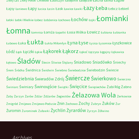
Łacha
Łabiszyn
Łagów
Złoty Las
Złoty Potok
Ćmielów
Łabędnik
Łabędzie
Łachca
Łazy
Łeba
Łapy
Łajsy
Łask
Łebcz
Łebień
Łaniewo
Łasica
Łasin
Ławice
Ławki
Łomianki
Łochów
Łebki
Łebki Wielkie
Łobez
Łobżenica
Łochowo
Łojki
Łomna
Łowicz
Łomża
Łosia Wólka
Łomnica
Łopatki
Łubiana
Łubianka
Łukta
Łyna
Łyse
Łyszkowice
Łuka
Łubowo
Łukta Miłomłyn
Łysica
Łysomice
Łąkorz
Łąkorek
Łódź
Łączki
Łąck
Łąkie
Łąkoć
Łęczyca
Łęgajny
Łękawica
Śladów
Śniadowo
Śniadówko
Śniechy
Łętowo
Ślesin
Śliwice
Ślężany
Świdnica
Świebodzin
Świecie
Śrem
Śródka
Świdwin
Świebno
Świebodzice
Świercze
Świerkowo
Świedziebnia
Świeradów Zdrój
Świerzno
Świnoujście
Święcice
Świniary
Żabi Róg
Żabno
Świniarc
Świątki
Święciechów
Żelazowa Wola
Żaby
Żarzyn
Żarów
Żdżar
Żdżarów
Żegiestów
Żerkowice
Żochy
Żuków
Żnin
Żmigród
Żmijewo
Żmijewo-Podusie
Żochowo
Żubryn
Żur
Żychlin
Żyrardów
Żuromin
Żurominek
Żuławki
Żyrzyn
Żółwino
Archives