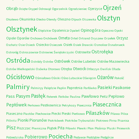
Ojrzeń
Obrąb
Ojerzyce
Ocięte
Ocypel
Odrowąż
Ogorzelnik
Ogrodzieniec
Olsztyn
Okuninka
Oleszno
Okalewo
Olecko
Olendy
Olpuch
Olszewka
Olsztynek
Opinogóra
Opalenica
Olędzkie
Opaleń
Opoczno
Opoki
Orneta
Orzysz
Opole
Oporów
Orchowo
Orchówek
Ortel
Ortrand
Oryszew
Orzełek
Osiecko
Osiek
Oschatz
Osie
Osieck
Osieczek
Osiek Drawski
Osmolice
Osnabrueck
Ostrołęka
Ostrowite
Ostroróg
Ostroszowice
Ostrowiec Świętokrzyski
Ostróda
Ostrówek
Ostrów Lubelski
Ostrów Mazowiecka
Ostródy
Ostrów
Otwock
Otręba
Ostrów Wielkopolski
Osówka
Otorowo
Otłoczyn
Owińsk
Ołuda
Ościsłowo
Ożarów
Ośmiałowo
Ośniki
Ośno Lubuskie
Oświęcim
Pakość
Palmiry
Pasieki
Pasikonie
Paprotnia
Palmiryy
Palędzie
Paplin
Parłówko
Pasłęk
Pasym
Pawłowo
Pass
Pepłowo
Peitz
Paterek
Patków
Paulina
Piasecznica
Pepłówek
Pestkownica
Perkowo
Petrykozy
Piaecznica
Pilaszków
Piaseczno
Piecki
Pieski
Piastów
Piechowice
Pietkowo
Pilawa
Pilica
Piorunów
Pionki
Pillnitz
Piotrkówek
Piotrków Trybunalski
Piotrowo
Pirna
Pisanica
Pisz
Piła
Piszczac
Piątek
Piwniczna
Piławki
Plewki
Plon
Plośnica
Pluski
Pniewnik
Pociecha
Pobierowo
Pobiedziska
Podawce
Poddąbie
Podgórze