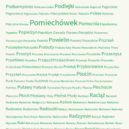
Podlejki
Podkampinos
Pogorzelec
Podkowa Leśna
Podrochale
Pogorzel
Polesie
Pogorzelica
Pokrzydowo
Pogroszew
Pokrytki
Polaki
Polanów
Polichno
Pomiechówek
Pomocnia
Policzna
Popielarnia
Polnica
Popielżyn
Popielżyn Zawady
Popowo
Porządzie
Popielów
Postomino
Powielin
Poznań
Powidz
Powierż
Pozezdrze
Poszeszupie
Potworów
Prabuty
Poświętne
Poźrzadło
Prabuty Góry
Pranie
Prawiedniki
Prażmów
Prora
Przasnysz
Prostyń
Pruszków
Prostki
Proszew
Proszowice
Prusewo
Prusinowo
Przechlewo
Przejazd
Przejazdowo
Przedecz
Przemęt
Przepitki
Przesieki
Przyborowice
Przełęk
Przewodowo
Przeszkoda
Przewóz Nurski
Przybysław
Psucin
Przystań
Przytyk
Przyłęk
Przysucha
Przęsławice
Pszczew
Pszczyna
Puck
Pustelnik
Pulsnitz
Purda
Puszcza Mariańska
Puszcza Piska
Puszczykowo
Puławy
Pułtusk
Płochocin
Puttbus
Pyrzowice
Pyrzyce
Pyzdry
Pławno
Raciąż
Płock
Płońsk
Płoniawy
Płudy
Płociczno
Płoty
Racibory
Raciążek
Radom
Racławice
Radawiec
Radgoszcz
Radojewo
Radomierz
Radomierzyce
Radomka
Radoszki
Radomno
Radomsko
Radysy
Radzanowo
Radzanów
Radzewo
Radzieje
Radzymin
Rajkowo
Radziejowice
Radzikowo
Radzików
Radziwiłów
Radzyń
Raki
Rajszew
Rakoszyce
Rakowice
Rakowiec
Ramoty
Ramuki
Ramułtowice
Rathen
Rawa
Rewal
Rawka
Reszel