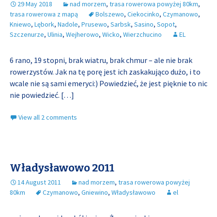
29 May 2018
nad morzem
,
trasa rowerowa powyżej 80km
,
trasa rowerowa z mapą
Bolszewo
,
Ciekocinko
,
Czymanowo
,
Kniewo
,
Lębork
,
Nadole
,
Prusewo
,
Sarbsk
,
Sasino
,
Sopot
,
Szczenurze
,
Ulinia
,
Wejherowo
,
Wicko
,
Wierzchucino
EL
6 rano, 19 stopni, brak wiatru, brak chmur – ale nie brak
rowerzystów. Jak na tę porę jest ich zaskakująco dużo, i to
wcale nie są sami emeryci:) Powiedzieć, że jest pięknie to nic
nie powiedzieć.
[…]
View all 2 comments
Władysławowo 2011
14 August 2011
nad morzem
,
trasa rowerowa powyżej
80km
Czymanowo
,
Gniewino
,
Władysławowo
el