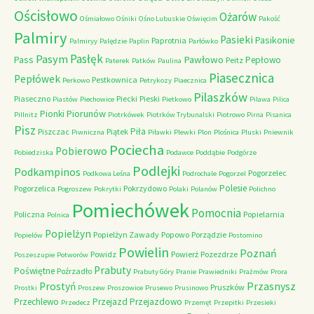
Ościsłowo
Ożarów
Ośmiałowo
Ośniki
Ośno Lubuskie
Oświęcim
Pakość
Palmiry
Pasieki
Pasikonie
Paprotnia
Palmiryy
Palędzie
Paplin
Parłówko
Pasłęk
Pasym
Pawłowo
Pass
Pepłowo
Peitz
Paterek
Patków
Paulina
Piasecznica
Pepłówek
Pestkownica
Perkowo
Petrykozy
Piaecznica
Pilaszków
Piaseczno
Piecki
Pieski
Piastów
Piechowice
Pietkowo
Pilawa
Pilica
Piorunów
Pionki
Pillnitz
Piotrkówek
Piotrków Trybunalski
Piotrowo
Pirna
Pisanica
Pisz
Piła
Piszczac
Piątek
Piwniczna
Piławki
Plewki
Plon
Plośnica
Pluski
Pniewnik
Pociecha
Pobierowo
Pobiedziska
Podawce
Poddąbie
Podgórze
Podlejki
Podkampinos
Pogorzelec
Podkowa Leśna
Podrochale
Pogorzel
Polesie
Pogorzelica
Pokrzydowo
Pogroszew
Pokrytki
Polaki
Polanów
Polichno
Pomiechówek
Pomocnia
Policzna
Popielarnia
Polnica
Popielżyn
Popielżyn Zawady
Popowo
Porządzie
Popielów
Postomino
Powielin
Poznań
Powidz
Powierż
Pozezdrze
Poszeszupie
Potworów
Prabuty
Poświętne
Poźrzadło
Prabuty Góry
Pranie
Prawiedniki
Prażmów
Prora
Przasnysz
Prostyń
Pruszków
Prostki
Proszew
Proszowice
Prusewo
Prusinowo
Przechlewo
Przejazd
Przejazdowo
Przedecz
Przemęt
Przepitki
Przesieki