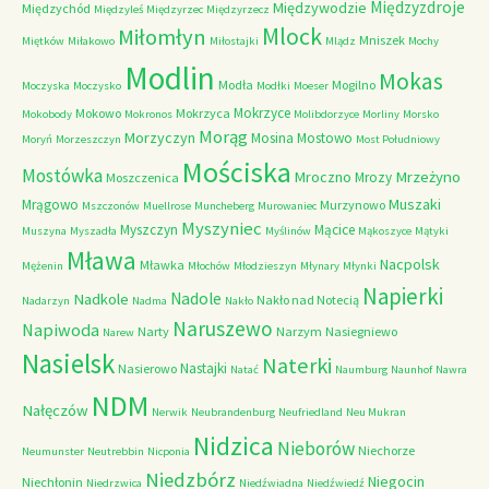
Międzyzdroje
Międzywodzie
Międzychód
Międzyleś
Międzyrzec
Międzyrzecz
Mlock
Miłomłyn
Mniszek
Miętków
Miłakowo
Miłostajki
Mlądz
Mochy
Modlin
Mokas
Modła
Mogilno
Moczyska
Moczysko
Modłki
Moeser
Mokrzyce
Mokowo
Mokrzyca
Mokobody
Mokronos
Molibdorzyce
Morliny
Morsko
Morąg
Morzyczyn
Mosina
Mostowo
Moryń
Morzeszczyn
Most Południowy
Mościska
Mostówka
Mrzeżyno
Mroczno
Mrozy
Moszczenica
Muszaki
Mrągowo
Murzynowo
Mszczonów
Muellrose
Muncheberg
Murowaniec
Myszyniec
Myszczyn
Mącice
Muszyna
Myszadła
Myślinów
Mąkoszyce
Mątyki
Mława
Nacpolsk
Mławka
Mężenin
Młochów
Młodzieszyn
Młynary
Młynki
Napierki
Nadkole
Nadole
Nakło nad Notecią
Nadarzyn
Nadma
Nakło
Naruszewo
Napiwoda
Narty
Narzym
Nasiegniewo
Narew
Nasielsk
Naterki
Nastajki
Nasierowo
Natać
Naumburg
Naunhof
Nawra
NDM
Nałęczów
Nerwik
Neubrandenburg
Neufriedland
Neu Mukran
Nidzica
Nieborów
Niechorze
Neumunster
Neutrebbin
Nicponia
Niedzbórz
Niegocin
Niechłonin
Niedrzwica
Niedźwiadna
Niedźwiedź