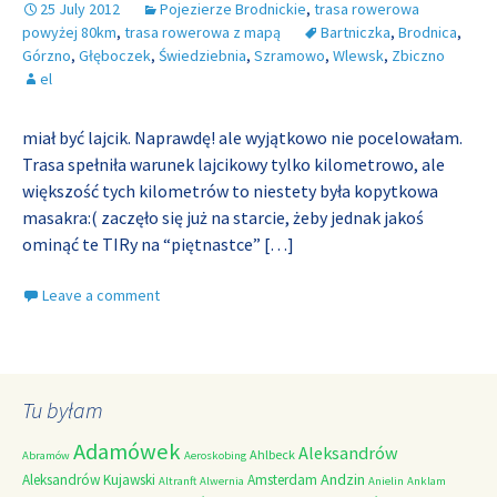
25 July 2012
Pojezierze Brodnickie
,
trasa rowerowa
powyżej 80km
,
trasa rowerowa z mapą
Bartniczka
,
Brodnica
,
Górzno
,
Głęboczek
,
Świedziebnia
,
Szramowo
,
Wlewsk
,
Zbiczno
el
miał być lajcik. Naprawdę! ale wyjątkowo nie pocelowałam.
Trasa spełniła warunek lajcikowy tylko kilometrowo, ale
większość tych kilometrów to niestety była kopytkowa
masakra:( zaczęło się już na starcie, żeby jednak jakoś
ominąć te TIRy na “piętnastce”
[…]
Leave a comment
Tu byłam
Adamówek
Aleksandrów
Ahlbeck
Abramów
Aeroskobing
Andzin
Aleksandrów Kujawski
Amsterdam
Altranft
Alwernia
Anielin
Anklam