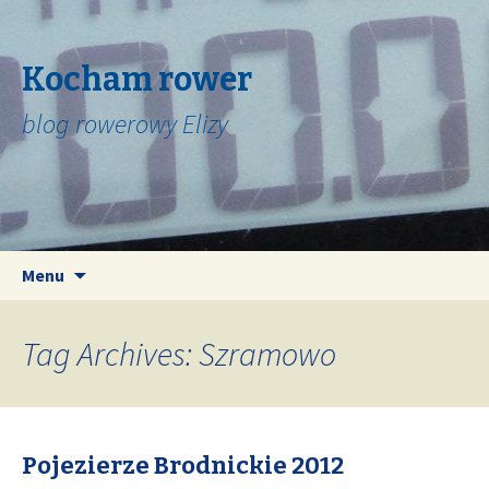
Kocham rower
blog rowerowy Elizy
Skip
Search
Menu
to
for:
content
Tag Archives: Szramowo
Pojezierze Brodnickie 2012