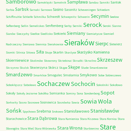
Samborowo
Sampława
Santok
Samoklęski
Samotnik
Sandau
Sanniki
Sarbsk
Sasino
Sassnitz
Sarbia
Sarnaki
Sarnowo
Scheveningen
Schiedam
Secymin
Schwedt
Schiffmuhle
Schleife
Schmilka
Schwepnitz
Schwerin
Seelow
Serock
Senftenberg
Seftenberg
Sellin
Semeliskes
Serby
Serniki
Seroki
Sianno
Siemiany
Siekierki
Sianów
Sieczychy
Siedlce
Siedlisko
Siemiatycze
Siemień
Sieraków
Sierpc
Siewierz
Nadrzeczny
Sieniawa
Siennica
Sierakowice
Siła
Skarżysko Kamienna
Skarlin
Siomki
Sitnica
Sitowa
Skaje
Skarżyce
Skrzeszew
Skierniewice
Skolimów
Skowrony
Skriebinai
Skrudki
Skrwilno
Skępe
Skwierzyna
Skórcz
Skrzynno
Skulsk
Skąpe
Slude
Smardzewice
Smardzewo
Smykowo
Smogulec
Smolarnia
Smarklice
Sobe
Sobieszewo
Sochaczew
Sochocin
Soboklęszcz
Sobolewo
Sokolniki
Sokołowo
Sopot
Sokoły
Somianka
Sokoły Jeziorne
Sokółka
Sominy
Sona
Sondenborg
Sowia Wola
Sosnowica
Sorkwity
Sosno
Sosnowe
Sosnówka
Sowia
Sońsk
Stanisławów
Srebrna
Stanisławowo
Spychowo
Srokowo
Stara Dąbrowa
Starachowice
Stara Kamienica
Stara Kiszewa
Stara Kornica
Stara
Stare
Stara Wrona
Sławogóra
Stara Wieś
Stara Wiśniewka
Starbienino