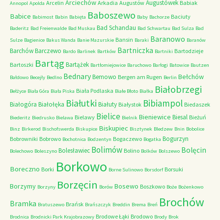
Arciechów
Augustówek
Arcelin
Arkadia
Augustów
Babiak
Annopol
Apolda
Baboszewo
Babice
Baciuty
Babimost
Babin
Babięta
Baby
Bachorze
Bad Schandau
Baderitz
Bad Freienwalde
Bad Muskau
Bad Schwartau
Bad Sulza
Bad
Baranowo
Bansin
Sulze
Bagienice
Bakus Wanda
Banie Mazurskie
Baraki
Baranów
Bartniczka
Barchów
Barczewo
Bartodzieje
Bardo
Barlinek
Bartków
Bartniki
Bartąg
Bartążek
Bartoszki
Bartłomiejowice
Baruchowo
Barłogi
Batowice
Bautzen
Bednary
Bełchów
Bemowo
Bergen am Rugen
Bałdowo
Becejły
Bedlno
Berlin
Białobrzegi
Biała Podlaska
Bełżyce
Biała Góra
Biała Piska
Białe Błoto
Białka
Białutki
Bibiampol
Białogóra
Białołęka
Białuty
Białystok
Biedaszek
Bielice
Bieniewice
Biesal
Bielawy
Bieżuń
Biederitz
Biedrusko
Bielawa
Bielnik
Biskupiec
Binz
Birkerod
Bischofswerda
Biskupice
Bisztynek
Bledzew
Bnin
Bobolice
Bogurzyn
Bobrowniki
Bobrowo
Bogaczewo
Bochotnica
Bodzentyn
Bogatka
Bolimów
Bolęcin
Bolesławiec
Bolino
Bolechowo
Boleszyno
Bolków
Bolszewo
Borkowo
Boreczno
Borki
Borsuki
Borne Sulinowo
Borsdorf
Borzęcin
Borzymy
Bosewo
Boszkowo
Borzyny
Borów
Boże
Bożenkowo
Brochów
Bramka
Brańsk
Bratuszewo
Brańszczyk
Breddin
Brema
Breń
Brodowe Łąki
Brodowo
Brodnica
Brodnicki Park Krajobrazowy
Brody
Brok