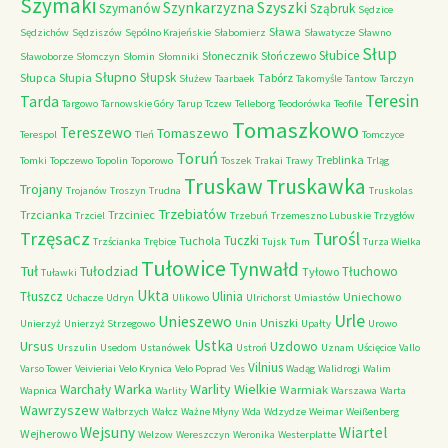
Szymaki
Szyszki
Szynkarzyzna
Szymanów
Sząbruk
Sędzice
Sława
Sędzichów
Sędziszów
Sępólno Krajeńskie
Słabomierz
Sławatycze
Sławno
Słup
Słubice
Słonecznik
Słończewo
Sławoborze
Słomczyn
Słomin
Słomniki
Słupno
Słupsk
Słupca
Słupia
Tabórz
Służew
Taarbaek
Takomyśle
Tantow
Tarczyn
Teresin
Tarda
Targowo
Tarnowskie Góry
Tarup
Tczew
Telleborg
Teodorówka
Teofile
Tomaszkowo
Tereszewo
Tomaszewo
Terespol
Tleń
Tomczyce
Toruń
Treblinka
Tomki
Topczewo
Topolin
Toporowo
Toszek
Trakai
Trawy
Trląg
Truskaw
Truskawka
Trojany
Trojanów
Troszyn
Trudna
Truskolas
Trzebiatów
Trzcianka
Trzciniec
Trzciel
Trzebuń
Trzemeszno Lubuskie
Trzygłów
Trzęsacz
Turośl
Tuczki
Tuchola
Trzścianka
Trębice
Tujsk
Tum
Turza Wielka
Tułowice
Tynwałd
Tuł
Tułodziad
Tłuchowo
Tyłowo
Tuławki
Ukta
Tłuszcz
Ulinia
Uniechowo
Uchacze
Udryn
Ulikowo
Ulrichorst
Umiastów
Urle
Unieszewo
Uniszki
Unierzyż
Unierzyż Strzegowo
Unin
Upałty
Urowo
Ustka
Ursus
Uzdowo
Urszulin
Usedom
Ustanówek
Ustroń
Uznam
Uścięcice
Vallo
Vilnius
Varso Tower
Veivieriai
Velo Krynica
Velo Poprad
Ves
Wadąg
Walidrogi
Walim
Warka
Warlity Wielkie
Warchały
Warmiak
Wapnica
Warlity
Warszawa
Warta
Wawrzyszew
Wałbrzych
Wałcz
Ważne Młyny
Wda
Wdzydze
Weimar
Weißenberg
Wejsuny
Wiartel
Wejherowo
Welzow
Wereszczyn
Weronika
Westerplatte