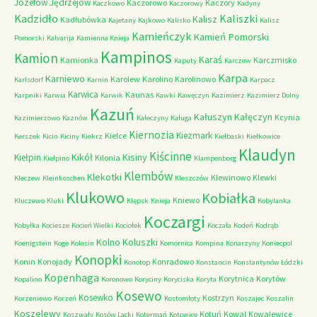
Józefów
Jędrzejów
Kaczorowo
Kaczory
Kaczkowo
Kaczorowy
Kadyny
Kadzidło
Kaliszki
Kalisz
Kadłubówka
Kajetany
Kajkowo
Kalisko
Kalisz
Kamieńczyk
Kamień Pomorski
Pomorski
Kalvarija
Kamienna Knieja
Kampinos
Kamion
Karaś
Kamionka
Karczmisko
Kaputy
Karczew
Karpa
Karniewo
Karolew
Karolino
Karolinowo
Karlsdorf
Karnin
Karpacz
Karwica
Kaunas
Karpniki
Karwia
Karwik
Kawki
Kawęczyn
Kazimierz
Kazimierz Dolny
Kazuń
Kałuszyn
Kałęczyn
Kcynia
Kazimierzowo
Kaznów
Kałeczyny
Kaługa
Kiernozia
Kiezmark
Kielce
Kerszek
Kicin
Kiciny
Kiekrz
Kiełbaski
Kiełkowice
Klaudyn
Kiścinne
Kikół
Kisiny
Kiełpin
Kilonia
Kiełpino
Klampenborg
Klembów
Klekotki
Klewinowo
Klewki
Kleczew
Kleinkoschen
Kleszczów
Klukowo
Kobiałka
Kniewo
Kluczewo
Kluki
Klępsk
Knieja
Kobylanka
Koczargi
Kobyłka
Kociesze
Kocień Wielki
Kociołek
Koczała
Kodeń
Kodrąb
Kolno
Koluszki
Koenigstein
Koge
Kolesin
Komornica
Kompina
Konarzyny
Koniecpol
Konopki
Konin
Konojady
Konradowo
Konotop
Konstancin
Konstantynów Łódzki
Kopenhaga
Korytnica
Korytów
Kopalino
Koronowo
Koryciny
Koryciska
Koryta
Kosewo
Kosewko
Kostrzyn
Korzeniewo
Korzeń
Kostomłoty
Koszajec
Koszalin
Koszelewy
Kotuń
Kowal
Kowalewice
Koszwały
Kosów Lacki
Kotermań
Kotowice