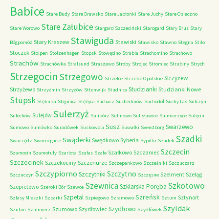
Babice
Stare Budy
Stare Drawsko
Stare Jabłonki
Stare Juchy
Stare Osieczno
Stare Załubice
Stare Worowo
Stargard Szczeciński
Starogard
Stary Brus
Stary
Stawiguda
Stary Kraszew
Stawiski
Bógpomóż
Stawisko
Stawno
Stegna
Stilo
Stoczek
Stolpen
Stolzenhagen
Stopsk
Stowęcino
Strabla
Strachomino
Strachowo
Strachów
Strachówka
Stralsund
Straszewo
Stroby
Strojec
Stromiec
Strubiny
Strych
Strzegocin
Strzegowo
Strzyżew
Strzelce
Strzelce Opolskie
Studzianki
Strzyżewo
Studzianki Nowe
Strzyżmin
Strzyżów
Sttenwijk
Studnica
Stupsk
Stęknica
Stępnica
Stężyca
Suchacz
Suchedniów
Suchodół
Suchy Las
Sufczyn
Sulerzyż
Sulejów
Sulechów
Sulibórz
Sulinowo
Sulisławice
Sulmierzyce
Sulęcin
Susz
Swarzewo
Sumowo
Sumówko
Suradówek
Suskowola
Suwałki
Svendborg
Szadki
Swąderki
Swędkowo
Syberia
Swarzędz
Swornegacie
Sypitki
Szadek
Szczecin
Szałkowo
Szczaniec
Szamocin
Szamotuły
Szarlota
Szałas
Szałe
Szczecinek
Szczekociny
Szczenurze
Szczepankowo
Szcześniki
Szczuczarz
Szczypiorno
Szczytno
Szczytniki
Szelment
Szeląg
Szczuczyn
Szczęsne
Szkotowo
Szewnica
Szklarska Poręba
Szepietowo
Szeroki Bór
Szewce
Szreńsk
Szpetal
Sztynort
Szlasy Mieszki
Szparki
Szpiegowo
Szramowo
Sztum
Szyldak
Szydłowo
Szumowo
Szydłowiec
Szubin
Szulmierz
Szydłówek