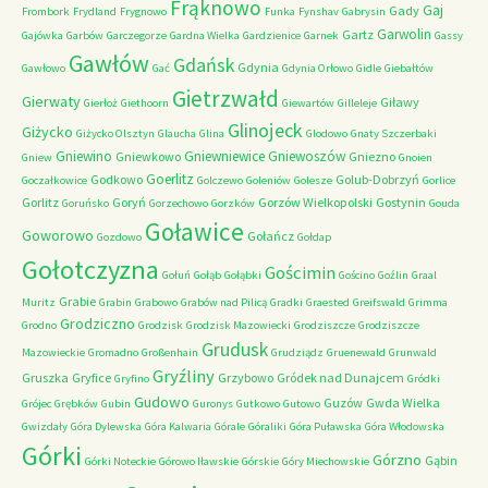
Frąknowo
Gaj
Gady
Frombork
Frydland
Frygnowo
Funka
Fynshav
Gabrysin
Garwolin
Gartz
Gajówka
Garbów
Garczegorze
Gardna Wielka
Gardzienice
Garnek
Gassy
Gawłów
Gdańsk
Gdynia
Gawłowo
Gać
Gdynia Orłowo
Gidle
Giebałtów
Gietrzwałd
Gierwaty
Giławy
Gierłoż
Giethoorn
Giewartów
Gilleleje
Glinojeck
Giżycko
Giżycko Olsztyn
Glaucha
Glina
Glodowo
Gnaty Szczerbaki
Gniewino
Gniewniewice
Gniewoszów
Gniewkowo
Gniezno
Gniew
Gnoien
Goerlitz
Godkowo
Golub-Dobrzyń
Goczałkowice
Golczewo
Goleniów
Golesze
Gorlice
Gorlitz
Goryń
Gorzów Wielkopolski
Gostynin
Goruńsko
Gorzechowo
Gorzków
Gouda
Goławice
Goworowo
Gołańcz
Gozdowo
Gołdap
Gołotczyzna
Gościmin
Gołuń
Gołąb
Gołąbki
Gościno
Goźlin
Graal
Grabie
Muritz
Grabin
Grabowo
Grabów nad Pilicą
Gradki
Graested
Greifswald
Grimma
Grodziczno
Grodno
Grodzisk
Grodzisk Mazowiecki
Grodziszcze
Grodziszcze
Grudusk
Mazowieckie
Gromadno
Großenhain
Grudziądz
Gruenewald
Grunwald
Gryźliny
Gruszka
Gryfice
Grzybowo
Gródek nad Dunajcem
Gryfino
Gródki
Gudowo
Guzów
Gwda Wielka
Grójec
Grębków
Gubin
Guronys
Gutkowo
Gutowo
Gwizdały
Góra Dylewska
Góra Kalwaria
Górale
Góraliki
Góra Puławska
Góra Włodowska
Górki
Górzno
Gąbin
Górki Noteckie
Górowo Iławskie
Górskie
Góry Miechowskie