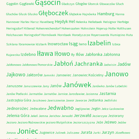
Gąsocin
Gągolin
Gągławki
Głogów
Gładczyn
Głomsk
Głowaczów
Głuch
Głęboczek
Hamburg
Głuchów
Głusk
Głusko
Głębokie
Hajnówka
Hanna
Hejdyk
Hel
Hannover
Harlev
Harsz
Havelberg
Helenka
Hellebaek
Helsignor
Herfolge
Heringsdorf
Hillerod
Hohenreichendorf
Hohensaaten
Hohnstein
Hojerup
Holte
Holthusen
Holzhausen
Horingsdorf
Hormówek
Hornbaek
Horodyszcze
Hoyerswerda
Humięcino
Huta
Izabelin
Isąg
Inowrocław
Iwno
Szklana
Ibramowice
Idzbark
Izbica
Iława
Iłowo
Iłów
Jabłonka
Izdebno
Jabłonna
Iły
Kujawska
Jabłoń
Jachranka
Jadów
Jabłonowo
Jabłonowo Pomorskie
Jadwisin
Janowo
Jajkowo
Jaktorów
Janowiec
Janowiec Kościelny
Jamniki
Janówek
Janów
Januszew
Januszewice
Jany
Janówko
Janów Lubelski
Jastarnia
Janów Podlaski
Jarmatów
Jarnatów
Jarnice
Jarosławiec
Jasionna
Jastrzębia Góra
Jedlanka
Jaszkowo
Jawiszowice
Jawor
Jaworze
Jedliński
Jedwabno
Jednorożec
Jedwabne
Jeglin
Jeglijowiec
Jelcz-Laskowice
Jerzwałd
Jelenia Góra
Jeziorany
Jeleń
Jemna
Jerichov
Jerwałd
Jezierzyce
Jeżewo
Jeże
Jezioro
Jezioro Rożnowskie
jezioro Wulpińskie
Jeziorszczyzna
Jeżów
Joniec
Jurzyn
Jurata
Jugowice
Jonava
Julinek
Juliszew
Jurki
Józefkowo