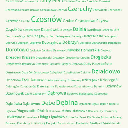
Czarny Piec
Czarnowo
Czarnów
Czarnowąż
Czchów
Czechów
Czerewki
Czeruchy
Czermno
Czernice Borowe
Czernikowo
Czertyń
Czerwińsk
Czerwonak
Czosnów
Czubin
Czymanowo
Czyżew
Czerwone
Czocha
Dalnia
Cząstków
Dalanówek
Daniłowo
Częstochowa
Daleszyce
Debrzno
Delft
Den Haag
Dobre Miasto
Dembskie Góry
Depot
Derc
Dobiegniew
Dobieżyn
Dobrojewo
Dobrzyń
Dobrzyków
Dobrylas
Dobrzeń
Dobrzyca
Doktorce
Dolna Grupa
Domaniew
Dorotowo
Drawsko Pomorskie
Drawno
Dosłońce
Dołubno
Drebkau
Drogiszka
Dresden
Dreszew
Drewniaczki
Drewnów
Drezdenko
Droblin
Dudy Puszczańskie
Drogoszewo
Drohiczyn
Droszków
Drwalew
Drygały
Drążewo
Działdowo
Duninowo
Duży Dół
Dymaczewo
Dzbądzek
Dziadkowice
Dziarny
Dziekanów
Dzierzgoń
Dziecinów
Dzierzgowo
Dziekanów Leśny
Dziemiany
Dziwnów
Dzierżążnia
Dzierzgów
Dzierżoniów
Dziewierzewo
Dziećmirowice
Dziunin
Dąbrowa
Dziwnówek
Dąbie
Dąbroszyn
Dąbrowa Białostocka
Dąbrowice
Dębina
Dębe
Dąbrówno
Dąbrówka
Dębionek
Dębki
Dęblin
Dębniki
Długosiodło
Dłużek
Dłużka
Dłużniewo
Dębowo
Dłużewo
Dźwierzuty
Dźwirzuty
Elbląg
Dźwirzyno
Elgnówko
Edwardów
Elżbietów
Erurt
Ełk Szyba
Fabianki
Faborgi
Flensburg
Falkowo
Flansburg
Florynki
Franciszkowo
Fredericia
Friedland
Friedrichstahl