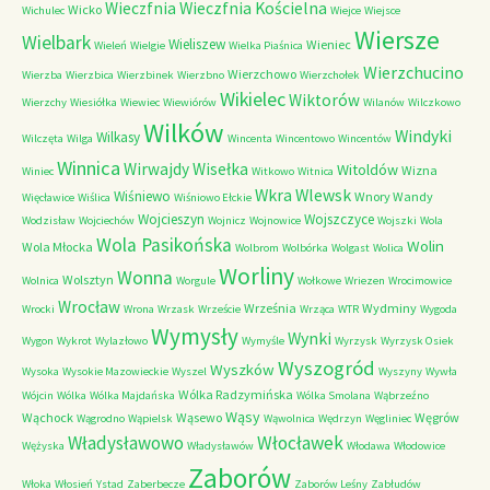
Wieczfnia Kościelna
Wieczfnia
Wicko
Wichulec
Wiejce
Wiejsce
Wiersze
Wielbark
Wieliszew
Wieniec
Wieleń
Wielgie
Wielka Piaśnica
Wierzchucino
Wierzchowo
Wierzba
Wierzbica
Wierzbinek
Wierzbno
Wierzchołek
Wikielec
Wiktorów
Wierzchy
Wiesiółka
Wiewiec
Wiewiórów
Wilanów
Wilczkowo
Wilków
Windyki
Wilkasy
Wilczęta
Wilga
Wincenta
Wincentowo
Wincentów
Winnica
Wirwajdy
Wisełka
Witoldów
Wizna
Winiec
Witkowo
Witnica
Wkra
Wlewsk
Wiśniewo
Wnory Wandy
Więcławice
Wiślica
Wiśniowo Ełckie
Wojcieszyn
Wojszczyce
Wodzisław
Wojciechów
Wojnicz
Wojnowice
Wojszki
Wola
Wola Pasikońska
Wolin
Wola Młocka
Wolbrom
Wolbórka
Wolgast
Wolica
Worliny
Wonna
Wolsztyn
Wolnica
Worgule
Wołkowe
Wriezen
Wrocimowice
Wrocław
Września
Wydminy
Wrocki
Wrona
Wrzask
Wrzeście
Wrząca
WTR
Wygoda
Wymysły
Wynki
Wygon
Wykrot
Wylazłowo
Wymyśle
Wyrzysk
Wyrzysk Osiek
Wyszogród
Wyszków
Wysoka
Wysokie Mazowieckie
Wyszel
Wyszyny
Wywła
Wólka Radzymińska
Wójcin
Wólka
Wólka Majdańska
Wólka Smolana
Wąbrzeźno
Wąsy
Wąchock
Wąsewo
Węgrów
Wągrodno
Wąpielsk
Wąwolnica
Wędrzyn
Węgliniec
Władysławowo
Włocławek
Wężyska
Władysławów
Włodawa
Włodowice
Zaborów
Włoka
Włosień
Ystad
Zaberbecze
Zaborów Leśny
Zabłudów