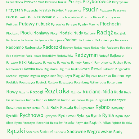
Przyborowice
Przełęk
Przewodowo
Przeszkoda
Przewóz Nurski
Przybysław
Psucin
Przystań
Przytyk
Przyłęk
Przysucha
Przęsławice
Pszczew
Pszczyna
Puck
Pustelnik
Pulsnitz
Purda
Puszcza Mariańska
Puszcza Piska
Puszczykowo
Puławy
Pułtusk
Płochocin
Puttbus
Pyrzowice
Pyrzyce
Pyzdry
Pławno
Raciąż
Płock
Płońsk
Płoniawy
Płudy
Płociczno
Płoty
Racibory
Raciążek
Radom
Racławice
Radawiec
Radgoszcz
Radojewo
Radomierz
Radomierzyce
Radomka
Radoszki
Radomno
Radomsko
Radysy
Radzanowo
Radzanów
Radzewo
Radzieje
Radzymin
Rajkowo
Radziejowice
Radzikowo
Radzików
Radziwiłów
Radzyń
Raki
Rajszew
Rakoszyce
Rakowice
Rakowiec
Ramoty
Ramuki
Ramułtowice
Rathen
Rawa
Rewal
Rawka
Reszel
Mazowiecka
Reda
Regielnica
Regimin
Resko
Ribnitz
Ringebalde
Rogóż
Roguszyn
Rojewo
Rokitno
Rochale
Rogalice
Rogalin
Rogoziniec
Rokitnica
Ropa
Roskilde
Rossoszyca
Rostock
Rostow
Roszczyce
Rotenburg
Rothenburg
Rotterdam
Roztoka
Ruciane-Nida
Rowy
Rozogi
Ruda
Rozalin
Rożnów
Ruda
Rudniki
Ruszczyce
Białaczowska
Rudna
Rudnica
Rudno Jeziorowe
Rugia
Rungsted
Rybno
Ruś
Rutki Kossaki
Ruszkowo
Rutki
Rutka-Tartak
Rybienko
Rybojady
Rychnowo
Rynia
Rydzewo
Ryki
Rynek
Rychliki
Ryczywół
Ryn
Rypin
Ryte
Rząśnik
Błota
Rytro
Rzeczyca
Rzepniki
Rzeszów
Rzuców
Rzymsko
Różan
Rąbież
Rąblów
Rączki
Sadowne Węgrowskie
Sady
Sadoleś
Sabinka
Sadowie