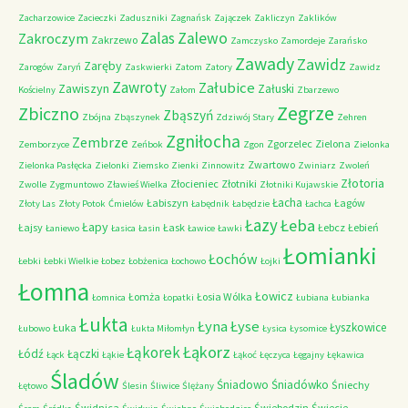
Zacharzowice
Zacieczki
Zaduszniki
Zagnańsk
Zajączek
Zakliczyn
Zaklików
Zalas
Zalewo
Zakroczym
Zakrzewo
Zamczysko
Zamordeje
Zarańsko
Zawady
Zawidz
Zaręby
Zarogów
Zaryń
Zaskwierki
Zatom
Zatory
Zawidz
Zawroty
Załubice
Zawiszyn
Załuski
Kościelny
Załom
Zbarzewo
Zegrze
Zbiczno
Zbąszyń
Zbójna
Zbąszynek
Zdziwój Stary
Zehren
Zgniłocha
Zembrze
Zgorzelec
Zielona
Zemborzyce
Zeńbok
Zgon
Zielonka
Zwartowo
Zielonka Pasłęcka
Zielonki
Ziemsko
Zienki
Zinnowitz
Zwiniarz
Zwoleń
Złotoria
Złocieniec
Złotniki
Zwolle
Zygmuntowo
Zławieś Wielka
Złotniki Kujawskie
Łacha
Łabiszyn
Łagów
Złoty Las
Złoty Potok
Ćmielów
Łabędnik
Łabędzie
Łachca
Łazy
Łeba
Łapy
Łajsy
Łask
Łebcz
Łebień
Łaniewo
Łasica
Łasin
Ławice
Ławki
Łomianki
Łochów
Łebki
Łebki Wielkie
Łobez
Łobżenica
Łochowo
Łojki
Łomna
Łowicz
Łomża
Łosia Wólka
Łomnica
Łopatki
Łubiana
Łubianka
Łukta
Łyna
Łyse
Łyszkowice
Łuka
Łubowo
Łukta Miłomłyn
Łysica
Łysomice
Łąkorz
Łąkorek
Łódź
Łączki
Łąck
Łąkie
Łąkoć
Łęczyca
Łęgajny
Łękawica
Śladów
Śniadowo
Śniadówko
Śniechy
Łętowo
Ślesin
Śliwice
Ślężany
Świdnica
Świebodzin
Świecie