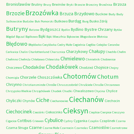
Bronisławów
Brzoza
Bruliny
Brwinów
Brusy
Bryki
Brzezie
Brzeziny
Brzeźnica
Brzozówka
Brzozie
Brzydowo
Brzuza
Buckow
Budy
Budy
Burdąg
Bulkowo
Busko Zdrój
Sulkowskie
Budzów
Buk Pomorski
Burg
Butryny
Bystre Chrzany
Bydgoszcz
Bydlino
Butzow
Bydlin
Bytów
Bąki
Bógdał
Bączal
Bądkowo
Bąki Wieczfnia
Bąkowiec
Błogosławie
Błotnica
Błędowo
Błędówko
Cecylówka
Cedry Małe
Cegielnia
Cegłów
Celejów
Ceranów
Chałupy
Charzykowy
Cerkwica
Chalin
Charlottenlund
Charsznica
Chechło
Chełm
Chmielewo
Chełmno
Chełmża
Chlebowo
Chlewiska
Chmielnik
Chobienice
Chodakówek
Chodaków
Chojnice
Choczewo
Chodzież
Chojny
Chotomów
Chotum
Chorzele
Choszczówka
Chomiąża
Chrcynno
Christiansminde
Chrośle
Chruszczobród
Chruściele
Chruśle
Chrzanowo
Chwaliszewo
Chylice
Chrzypsko Wielkie
Chrząchówek
Chudek
Chudki
Chycina
Ciechanów
Ciche
Chyliczki
Chynów
Ciechocin
Ciechanowiec
Cieksyn
Ciechocinek
Ciekocinko
Cieciórki
Cieplice
Cierpice
Cieszyno
Cybulice
Cottbus
Cyganka
Czaplinek
Cigacice
Criewen
Cychry
Czaplin
Czarna
Czarne
Czarnostów
Czarna Struga
Czarne Małe
Czarnocin
Czarnolas
Czarnotrzew