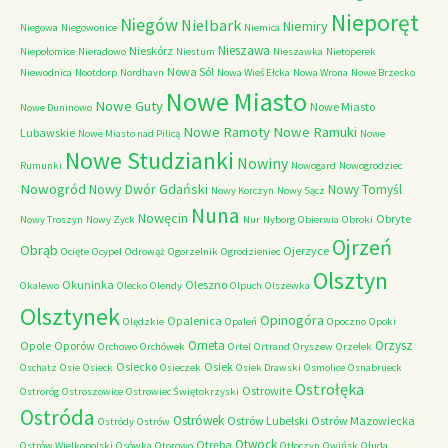
Nieporęt
Niegów
Nielbark
Niemiry
Niegowa
Niegowonice
Niemica
Nieszawa
Nieskórz
Niepołomice
Nieradowo
Niestum
Nieszawka
Nietoperek
Nowa Sól
Niewodnica
Nootdorp
Nordhavn
Nowa Wieś Ełcka
Nowa Wrona
Nowe Brzesko
Nowe Miasto
Nowe Guty
Nowe Miasto
Nowe Duninowo
Nowe Ramoty
Nowe Ramuki
Lubawskie
Nowe Miasto nad Pilicą
Nowe
Nowe Studzianki
Nowiny
Rumunki
Nowogard
Nowogrodziec
Nowogród
Nowy Dwór Gdański
Nowy Tomyśl
Nowy Korczyn
Nowy Sącz
Nuna
Nowęcin
Obryte
Nowy Troszyn
Nowy Zyck
Nur
Nyborg
Obierwia
Obroki
Ojrzeń
Obrąb
Ojerzyce
Ocięte
Ocypel
Odrowąż
Ogorzelnik
Ogrodzieniec
Olsztyn
Okuninka
Oleszno
Okalewo
Olecko
Olendy
Olpuch
Olszewka
Olsztynek
Opinogóra
Opalenica
Olędzkie
Opaleń
Opoczno
Opoki
Orneta
Orzysz
Opole
Oporów
Orchowo
Orchówek
Ortel
Ortrand
Oryszew
Orzełek
Osiecko
Osiek
Oschatz
Osie
Osieck
Osieczek
Osiek Drawski
Osmolice
Osnabrueck
Ostrołęka
Ostrowite
Ostroróg
Ostroszowice
Ostrowiec Świętokrzyski
Ostróda
Ostrówek
Ostrów Lubelski
Ostrów Mazowiecka
Ostródy
Ostrów
Otwock
Otręba
Ostrów Wielkopolski
Osówka
Otorowo
Otłoczyn
Owińsk
Ołuda