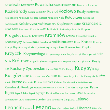
Kowalicha
Kowalewko
Kowalewo
Kowalik
Kownatki
Kownaty
Koziczyn
Kozłowo
Koziebrody
Kozioł
Kozły
Kozin
Kozłówka
Kozienice
Kołobrzeg
Koło
Kołaczkowo
Kołaczyce
Kołbacz
Kołbiel
Kołczewo
Kołodziąż
Krasnosielc
Kościerzyna
Krasne
Koźniewo
Kraplewo
Końskowola
KPN
Kraszew
Kraśnicza Wola
Kraszewo
Kraśnik
Kretowiny
Kroeslin
Krogule
Kromnów
Krogulec
Krokowa
Krosno
Krojanty
Krosno Odrzańskie
Krusze
Krotoszyny
Kruklin
Krukowo
Kruki
Krośnice
Kruklanki
Krusa
Kruszyn
Krynica
Krysiaki
Krutyń
Krynickie
Krysk
Kryspinów
Krzemieniewo
Krzycko
Krzyczki
Krzynowłoga
Króle
Krzynowłoga Mała
Krzyże
Krzyż Wielkopolski
Królewo
Krąków
Księży
Duże
Krągi
Krąpiewnice
Krępice
Książ
Książ Wielki
Kudypy
Kuchary Żydowskie
Las
Kuczbork
Kucice
Kuczyn
Kuligi
Kuligów
Kulik
Kurki
Kurów
Kurowo
Kupin
Kurdwanów
Kury
Kurznia
Kurzętnik
Kutno
Kuźnica
Kuślin
Kusin
Kuznocin
Kuźnica Żelichowska
Kwiatkowice
Kwiatuszki
Kwidzyń
Kwirynów
Kątne
Kwieciszowice
Kwik
Kórnik
Kąp
Kątki
Kępa
Laski
Kętrzyn
Kępa Polska
Kępki
Kłanino
Kłodawa
Lachowo
Laskowice
Lelewo
Leipzig
Leiden
Latchorzew
Lauta
Legionowo
Leidschendam
Leszno
Leoncin
Liberadz
Leszcz
Leśna
Lewków
Leśno
Libiszów