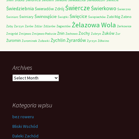
Śrem
Śródka
Świdwin
Świebno
Świebodzice
Świercze
Świerkowo
Świedziebnia
Świeradów Zdrój
Świerzno
Świnoujście
Święcice
Świniary
Żabi Róg
Żabno
Świniarc
Świątki
Święciechów
Żelazowa Wola
Żaby
Żarzyn
Żarów
Żdżar
Żdżarów
Żegiestów
Żerkowice
Żochy
Żuków
Żnin
Żmigród
Żmijewo
Żmijewo-Podusie
Żochowo
Żubryn
Żur
Żychlin
Żyrardów
Żuromin
Żurominek
Żuławki
Żyrzyn
Żółwino
Archives
Archives
Kategoria wpisu
bez roweru
Bliski Wschód
Daleki Zachód