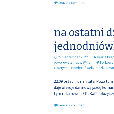
Leave a comment
na ostatni d
jednodniów
22 September 2022
Kraina Pag
rowerowa z mapą
,
Wkra
Borkowo
Olsztynek
,
Pomiechówek
,
Rączki
,
Sma
22.09 ostatni dzień lata. Poza tym
daje oferuje darmową jazdę komuni
tym roku również PeKaP dołożył s
Leave a comment