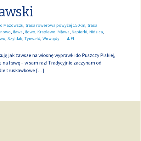
ławski
o Mazowszu
,
trasa rowerowa powyżej 150km
,
trasa
knowo
,
Iława
,
Iłowo
,
Kraplewo
,
Mława
,
Napierki
,
Nidzica
,
owo
,
Szyldak
,
Tynwałd
,
Wirwajdy
EL
uję jak zawsze na wiosnę wyprawki do Puszczy Piskiej,
Ale na Iławę – w sam raz! Tradycyjnie zaczynam od
edle truskawkowe
[…]