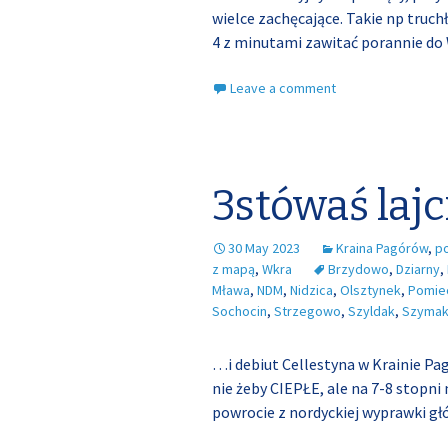
wielce zachęcające. Takie np truc
4 z minutami zawitać porannie do 
Leave a comment
3stówaś lajc
30 May 2023
Kraina Pagórów
,
p
z mapą
,
Wkra
Brzydowo
,
Dziarny
,
Mława
,
NDM
,
Nidzica
,
Olsztynek
,
Pomie
Sochocin
,
Strzegowo
,
Szyldak
,
Szymak
…i debiut Cellestyna w Krainie Pag
nie żeby CIEPŁE, ale na 7-8 stopni 
powrocie z nordyckiej wyprawki gł