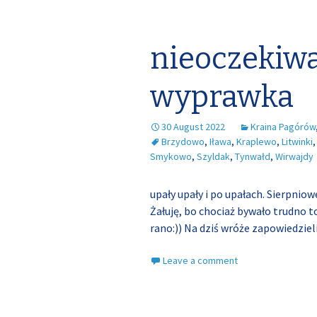
nieoczekiw
wyprawka
30 August 2022
Kraina Pagórów
Brzydowo
,
Iława
,
Kraplewo
,
Litwinki
Smykowo
,
Szyldak
,
Tynwałd
,
Wirwajdy
upały upały i po upałach. Sierpni
Żałuję, bo chociaż bywało trudno to
rano:)) Na dziś wróże zapowiedzie
Leave a comment