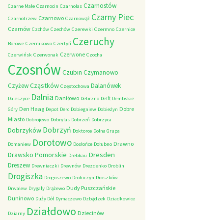
Czarnostów
Czarne Małe
Czarnocin
Czarnolas
Czarny Piec
Czarnowo
Czarnotrzew
Czarnowąż
Czarnów
Czchów
Czechów
Czerewki
Czermno
Czernice
Czeruchy
Borowe
Czernikowo
Czertyń
Czerwone
Czerwińsk
Czerwonak
Czocha
Czosnów
Czubin
Czymanowo
Cząstków
Czyżew
Dalanówek
Częstochowa
Dalnia
Daniłowo
Daleszyce
Debrzno
Delft
Dembskie
Den Haag
Dobre
Góry
Depot
Derc
Dobiegniew
Dobieżyn
Miasto
Dobrojewo
Dobrylas
Dobrzeń
Dobrzyca
Dobrzyń
Dobrzyków
Doktorce
Dolna Grupa
Dorotowo
Drawno
Domaniew
Dosłońce
Dołubno
Dresden
Drawsko Pomorskie
Drebkau
Dreszew
Drewniaczki
Drewnów
Drezdenko
Droblin
Drogiszka
Drogoszewo
Drohiczyn
Droszków
Dudy Puszczańskie
Drwalew
Drygały
Drążewo
Duninowo
Duży Dół
Dymaczewo
Dzbądzek
Dziadkowice
Działdowo
Dziecinów
Dziarny