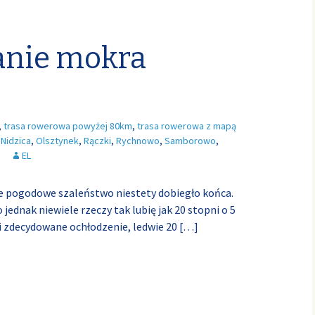
anie mokra
,
trasa rowerowa powyżej 80km
,
trasa rowerowa z mapą
,
Nidzica
,
Olsztynek
,
Rączki
,
Rychnowo
,
Samborowo
,
EL
owe pogodowe szaleństwo niestety dobiegło końca.
 jednak niewiele rzeczy tak lubię jak 20 stopni o 5
li zdecydowane ochłodzenie, ledwie 20
[…]