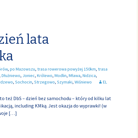
zień lata
ka
órów
,
po Mazowszu
,
trasa rowerowa powyżej 150km
,
trasa
,
Dłużniewo
,
Joniec
,
Królewo
,
Modlin
,
Mława
,
Nidzica
,
rdzewo
,
Sochocin
,
Strzegowo
,
Szymaki
,
Wiśniewo
EL
 to też DbS – dzień bez samochodu – który od kilku lat
kacją, including KMką. Jest okazja do wyprawki! (w
woje
[…]