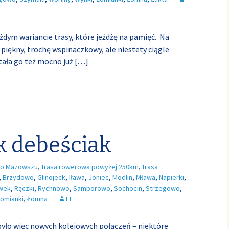
dym wariancie trasy, które jeżdżę na pamięć. Na
piękny, trochę wspinaczkowy, ale niestety ciągle
stała go też mocno już
[…]
ik debeściak
o Mazowszu
,
trasa rowerowa powyżej 250km
,
trasa
,
Brzydowo
,
Glinojeck
,
Iława
,
Joniec
,
Modlin
,
Mława
,
Napierki
,
wek
,
Rączki
,
Rychnowo
,
Samborowo
,
Sochocin
,
Strzegowo
,
omianki
,
Łomna
EL
było więc nowych kolejowych połączeń – niektóre