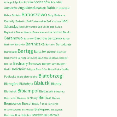
Arciechów
Arcelin
Arkadia
Annopol
Apolda
Babice
Augustówek
Augustów
Babiak
Babimost
Baboszewo
Babin
Babięta
Baby
Bachorze
Bad
Baciuty
Baderitz
Bad Freienwalde
Bad Muskau
Schandau
Bad Schwartau
Bad Sulza
Bad Sulze
Bansin
Bagienice
Bakus Wanda
Banie Mazurskie
Baraki
Baranowo
Barchów
Barczewo
Baranów
Bardo
Bartniczka
Bartodzieje
Barlinek
Bartków
Bartniki
Bartąg
Bartążek
Bartoszki
Bartłomiejowice
Baruchowo
Barłogi
Batowice
Bautzen
Bałdowo
Becejły
Bednary
Bemowo
Bergen am Rugen
Bedlno
Bełchów
Biała
Berlin
Bełżyce
Biała Góra
Biała Piska
Białobrzegi
Podlaska
Białe Błoto
Białka
Białutki
Białogóra
Białołęka
Białuty
Bibiampol
Białystok
Biedaszek
Biederitz
Bielice
Bielawy
Biedrusko
Bielawa
Bielnik
Bieniewice
Biesal
Bieżuń
Binz
Birkerod
Biskupiec
Bischofswerda
Biskupice
Bisztynek
Bobrowniki
Bobrowo
Bledzew
Bnin
Bobolice