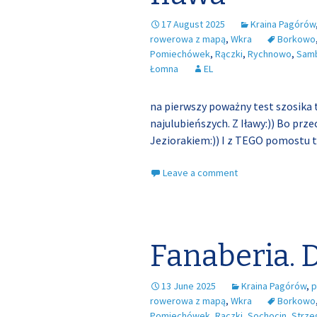
17 August 2025
Kraina Pagórów
rowerowa z mapą
,
Wkra
Borkowo
Pomiechówek
,
Rączki
,
Rychnowo
,
Sam
Łomna
EL
na pierwszy poważny test szosika t
najulubieńszych. Z Iławy:)) Bo prz
Jeziorakiem:)) I z TEGO pomostu t
Leave a comment
Fanaberia. D
13 June 2025
Kraina Pagórów
,
p
rowerowa z mapą
,
Wkra
Borkowo
Pomiechówek
,
Rączki
,
Sochocin
,
Strz