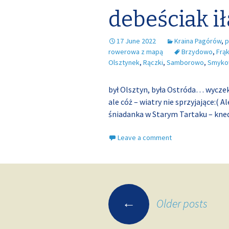
debeściak i
17 June 2022
Kraina Pagórów
,
p
rowerowa z mapą
Brzydowo
,
Frą
Olsztynek
,
Rączki
,
Samborowo
,
Smyk
był Olsztyn, była Ostróda… wyczek
ale cóż – wiatry nie sprzyjające:( 
śniadanka w Starym Tartaku – kn
Leave a comment
Posts
←
Older posts
navigation