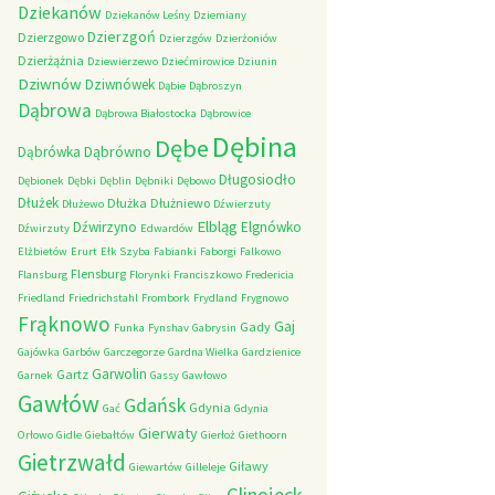
Dziekanów
Dziekanów Leśny
Dziemiany
Dzierzgoń
Dzierzgowo
Dzierzgów
Dzierżoniów
Dzierżążnia
Dziewierzewo
Dziećmirowice
Dziunin
Dziwnów
Dziwnówek
Dąbie
Dąbroszyn
Dąbrowa
Dąbrowa Białostocka
Dąbrowice
Dębina
Dębe
Dąbrówno
Dąbrówka
Długosiodło
Dębionek
Dębki
Dęblin
Dębniki
Dębowo
Dłużek
Dłużka
Dłużniewo
Dłużewo
Dźwierzuty
Elbląg
Dźwirzyno
Elgnówko
Dźwirzuty
Edwardów
Elżbietów
Erurt
Ełk Szyba
Fabianki
Faborgi
Falkowo
Flensburg
Flansburg
Florynki
Franciszkowo
Fredericia
Friedland
Friedrichstahl
Frombork
Frydland
Frygnowo
Frąknowo
Gaj
Gady
Funka
Fynshav
Gabrysin
Gajówka
Garbów
Garczegorze
Gardna Wielka
Gardzienice
Garwolin
Gartz
Garnek
Gassy
Gawłowo
Gawłów
Gdańsk
Gdynia
Gać
Gdynia
Gierwaty
Orłowo
Gidle
Giebałtów
Gierłoż
Giethoorn
Gietrzwałd
Giławy
Giewartów
Gilleleje
Glinojeck