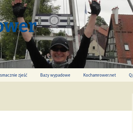
ower
 smacznie zjeść
Bazy wypadowe
Kochamrower.net
Q