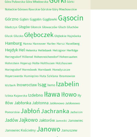
Górki
Góra Puławska
Góra Włodowska
Górki
Noteckie
Górowo Iławskie
Górskie
Góry Miechowskie
Gąsocin
Górzno
Gąbin
Gągolin
Gągławki
Głogów
Gładczyn
Głomsk
Głowaczów
Głuch
Głuchów
Głęboczek
Głusk
Głusko
Głębokie
Hajnówka
Hamburg
Hanna
Hannover
Harlev
Harsz
Havelberg
Hejdyk
Hel
Helenka
Hellebaek
Helsignor
Herfolge
Heringsdorf
Hillerod
Hohenreichendorf
Hohensaaten
Hohnstein
Hojerup
Holte
Holthusen
Holzhausen
Horingsdorf
Hormówek
Hornbaek
Horodyszcze
Hoyerswerda
Humięcino
Huta Szklana
Ibramowice
Izabelin
Isąg
Inowrocław
Iwno
Idzbark
Iława
Iłowo
Izdebno
Iły
Izbica Kujawska
Iłów
Jabłonka
Jabłonna
Jabłonowo
Jabłonowo
Jabłoń
Jachranka
Pomorskie
Jadwisin
Jajkowo
Jadów
Jaktorów
Janowiec
Jamniki
Janowo
Janowiec Kościelny
Januszew