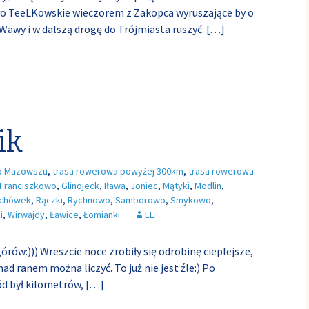
hło TeeLKowskie wieczorem z Zakopca wyruszające by o
Wawy i w dalszą drogę do Trójmiasta ruszyć.
[…]
ik
o Mazowszu
,
trasa rowerowa powyżej 300km
,
trasa rowerowa
Franciszkowo
,
Glinojeck
,
Iława
,
Joniec
,
Mątyki
,
Modlin
,
chówek
,
Rączki
,
Rychnowo
,
Samborowo
,
Smykowo
,
i
,
Wirwajdy
,
Ławice
,
Łomianki
EL
órów:))) Wreszcie noce zrobiły się odrobinę cieplejsze,
nad ranem można liczyć. To już nie jest źle:) Po
ód był kilometrów,
[…]