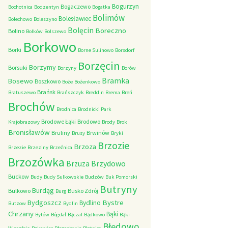
Bogurzyn
Bogaczewo
Bochotnica
Bodzentyn
Bogatka
Bolimów
Bolesławiec
Bolechowo
Boleszyno
Bolęcin
Boreczno
Bolino
Bolków
Bolszewo
Borkowo
Borki
Borne Sulinowo
Borsdorf
Borzęcin
Borzymy
Borsuki
Borzyny
Borów
Bramka
Bosewo
Boszkowo
Boże
Bożenkowo
Brańsk
Bratuszewo
Brańszczyk
Breddin
Brema
Breń
Brochów
Brodnica
Brodnicki Park
Brodowe Łąki
Brodowo
Krajobrazowy
Brody
Brok
Bronisławów
Bruliny
Brwinów
Brusy
Bryki
Brzozie
Brzoza
Brzezie
Brzeziny
Brzeźnica
Brzozówka
Brzydowo
Brzuza
Buckow
Budy
Budy Sulkowskie
Budzów
Buk Pomorski
Butryny
Burdąg
Bulkowo
Busko Zdrój
Burg
Bystre
Bydgoszcz
Bydlino
Butzow
Bydlin
Chrzany
Bąki
Bytów
Bógdał
Bączal
Bądkowo
Bąki
Błędowo