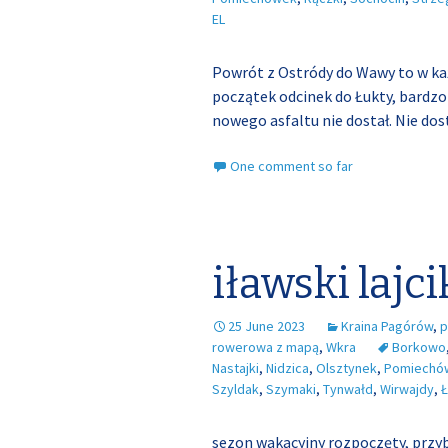
EL
Powrót z Ostródy do Wawy to w każ
początek odcinek do Łukty, bardzo 
nowego asfaltu nie dostał. Nie do
One comment so far
iławski lajc
25 June 2023
Kraina Pagórów
,
p
rowerowa z mapą
,
Wkra
Borkowo
Nastajki
,
Nidzica
,
Olsztynek
,
Pomiechó
Szyldak
,
Szymaki
,
Tynwałd
,
Wirwajdy
,
Ł
sezon wakacyjny rozpoczęty, przy