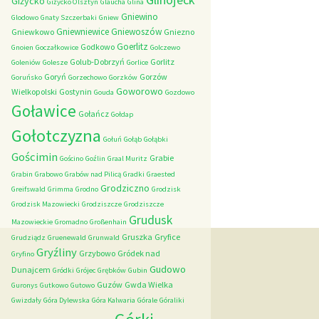
Giżycko
Giżycko Olsztyn
Glaucha
Glina
Gniewino
Glodowo
Gnaty Szczerbaki
Gniew
Gniewniewice
Gniewoszów
Gniewkowo
Gniezno
Goerlitz
Godkowo
Gnoien
Goczałkowice
Golczewo
Golub-Dobrzyń
Gorlitz
Goleniów
Golesze
Gorlice
Goryń
Gorzów
Goruńsko
Gorzechowo
Gorzków
Goworowo
Wielkopolski
Gostynin
Gouda
Gozdowo
Goławice
Gołańcz
Gołdap
Gołotczyzna
Gołuń
Gołąb
Gołąbki
Gościmin
Grabie
Gościno
Goźlin
Graal Muritz
Grabin
Grabowo
Grabów nad Pilicą
Gradki
Graested
Grodziczno
Greifswald
Grimma
Grodno
Grodzisk
Grodzisk Mazowiecki
Grodziszcze
Grodziszcze
Grudusk
Mazowieckie
Gromadno
Großenhain
Gruszka
Gryfice
Grudziądz
Gruenewald
Grunwald
Gryźliny
Grzybowo
Gródek nad
Gryfino
Gudowo
Dunajcem
Gródki
Grójec
Grębków
Gubin
Guzów
Gwda Wielka
Guronys
Gutkowo
Gutowo
Gwizdały
Góra Dylewska
Góra Kalwaria
Górale
Góraliki