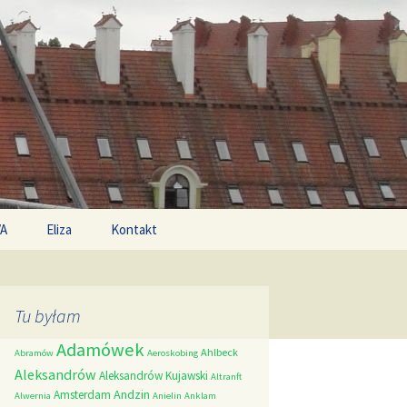
Search
/A
Eliza
Kontakt
for:
Tu byłam
Adamówek
Ahlbeck
Abramów
Aeroskobing
Aleksandrów
Aleksandrów Kujawski
Altranft
Andzin
Amsterdam
Alwernia
Anielin
Anklam