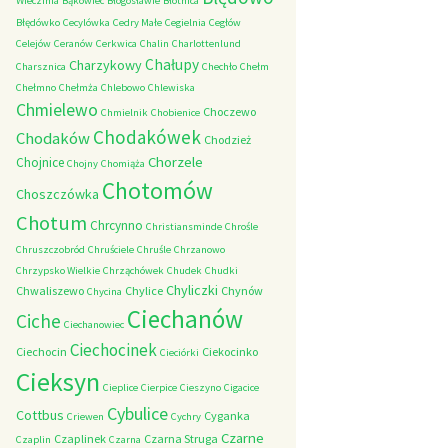
Wieczfnia
Bąkowiec
Błogosławie
Błotnica
Błędówko
Cecylówka
Cedry Małe
Cegielnia
Cegłów
Celejów
Ceranów
Cerkwica
Chalin
Charlottenlund
Chałupy
Charzykowy
Charsznica
Chechło
Chełm
Chełmno
Chełmża
Chlebowo
Chlewiska
Chmielewo
Choczewo
Chmielnik
Chobienice
Chodakówek
Chodaków
Chodzież
Chorzele
Chojnice
Chojny
Chomiąża
Chotomów
Choszczówka
Chotum
Chrcynno
Christiansminde
Chrośle
Chruszczobród
Chruściele
Chruśle
Chrzanowo
Chrzypsko Wielkie
Chrząchówek
Chudek
Chudki
Chyliczki
Chwaliszewo
Chylice
Chynów
Chycina
Ciechanów
Ciche
Ciechanowiec
Ciechocinek
Ciechocin
Ciekocinko
Cieciórki
Cieksyn
Cieplice
Cierpice
Cieszyno
Cigacice
Cybulice
Cottbus
Cyganka
Criewen
Cychry
Czarne
Czaplinek
Czarna Struga
Czaplin
Czarna