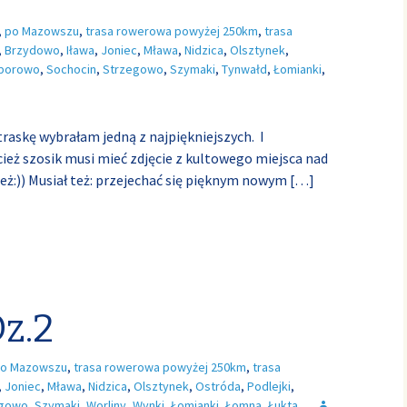
,
po Mazowszu
,
trasa rowerowa powyżej 250km
,
trasa
,
Brzydowo
,
Iława
,
Joniec
,
Mława
,
Nidzica
,
Olsztynek
,
borowo
,
Sochocin
,
Strzegowo
,
Szymaki
,
Tynwałd
,
Łomianki
,
raskę wybrałam jedną z najpiękniejszych. I
ecież szosik musi mieć zdjęcie z kultowego miejsca nad
eż:)) Musiał też: przejechać się pięknym nowym
[…]
z.2
o Mazowszu
,
trasa rowerowa powyżej 250km
,
trasa
,
Joniec
,
Mława
,
Nidzica
,
Olsztynek
,
Ostróda
,
Podlejki
,
egowo
,
Szymaki
,
Worliny
,
Wynki
,
Łomianki
,
Łomna
,
Łukta