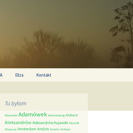
Search
/A
Eliza
Kontakt
for:
Tu byłam
Adamówek
Ahlbeck
Abramów
Aeroskobing
Aleksandrów
Aleksandrów Kujawski
Altranft
Andzin
Amsterdam
Alwernia
Anielin
Anklam