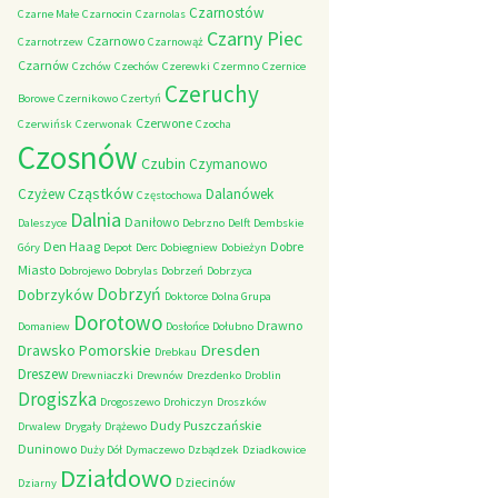
Czarnostów
Czarne Małe
Czarnocin
Czarnolas
Czarny Piec
Czarnowo
Czarnotrzew
Czarnowąż
Czarnów
Czchów
Czechów
Czerewki
Czermno
Czernice
Czeruchy
Borowe
Czernikowo
Czertyń
Czerwone
Czerwińsk
Czerwonak
Czocha
Czosnów
Czubin
Czymanowo
Cząstków
Czyżew
Dalanówek
Częstochowa
Dalnia
Daniłowo
Daleszyce
Debrzno
Delft
Dembskie
Den Haag
Dobre
Góry
Depot
Derc
Dobiegniew
Dobieżyn
Miasto
Dobrojewo
Dobrylas
Dobrzeń
Dobrzyca
Dobrzyń
Dobrzyków
Doktorce
Dolna Grupa
Dorotowo
Drawno
Domaniew
Dosłońce
Dołubno
Dresden
Drawsko Pomorskie
Drebkau
Dreszew
Drewniaczki
Drewnów
Drezdenko
Droblin
Drogiszka
Drogoszewo
Drohiczyn
Droszków
Dudy Puszczańskie
Drwalew
Drygały
Drążewo
Duninowo
Duży Dół
Dymaczewo
Dzbądzek
Dziadkowice
Działdowo
Dziecinów
Dziarny