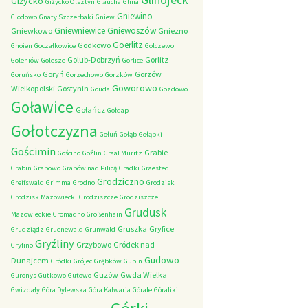
Giżycko
Giżycko Olsztyn
Glaucha
Glina
Gniewino
Glodowo
Gnaty Szczerbaki
Gniew
Gniewniewice
Gniewoszów
Gniewkowo
Gniezno
Goerlitz
Godkowo
Gnoien
Goczałkowice
Golczewo
Golub-Dobrzyń
Gorlitz
Goleniów
Golesze
Gorlice
Goryń
Gorzów
Goruńsko
Gorzechowo
Gorzków
Goworowo
Wielkopolski
Gostynin
Gouda
Gozdowo
Goławice
Gołańcz
Gołdap
Gołotczyzna
Gołuń
Gołąb
Gołąbki
Gościmin
Grabie
Gościno
Goźlin
Graal Muritz
Grabin
Grabowo
Grabów nad Pilicą
Gradki
Graested
Grodziczno
Greifswald
Grimma
Grodno
Grodzisk
Grodzisk Mazowiecki
Grodziszcze
Grodziszcze
Grudusk
Mazowieckie
Gromadno
Großenhain
Gruszka
Gryfice
Grudziądz
Gruenewald
Grunwald
Gryźliny
Grzybowo
Gródek nad
Gryfino
Gudowo
Dunajcem
Gródki
Grójec
Grębków
Gubin
Guzów
Gwda Wielka
Guronys
Gutkowo
Gutowo
Gwizdały
Góra Dylewska
Góra Kalwaria
Górale
Góraliki