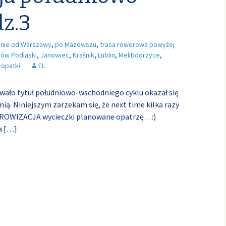
z.3
dnie od Warszawy
,
po Mazowszu
,
trasa rowerowa powyżej
ów Podlaski
,
Janowiec
,
Kraśnik
,
Lublin
,
Melibdorzyce
,
Łopatki
EL
ydawało tytuł południowo-wschodniego cyklu okazał się
ą. Niniejszym zarzekam się, że next time kilka razy
PROWIZACJA wycieczki planowane opatrzę…:)
a
[…]