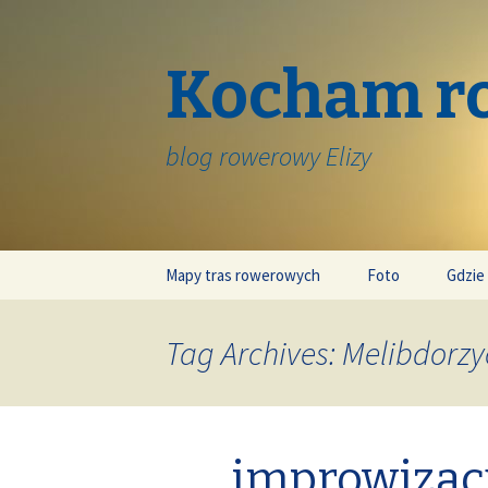
Kocham r
blog rowerowy Elizy
Skip
Mapy tras rowerowych
Foto
Gdzie
to
content
Tag Archives: Melibdorzy
improwizac