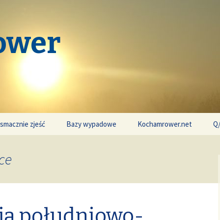
ower
 smacznie zjeść
Bazy wypadowe
Kochamrower.net
Q
ce
ja południowo-