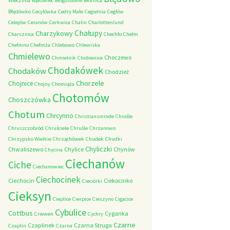
Wieczfnia
Bąkowiec
Błogosławie
Błotnica
Błędówko
Cecylówka
Cedry Małe
Cegielnia
Cegłów
Celejów
Ceranów
Cerkwica
Chalin
Charlottenlund
Chałupy
Charzykowy
Charsznica
Chechło
Chełm
Chełmno
Chełmża
Chlebowo
Chlewiska
Chmielewo
Choczewo
Chmielnik
Chobienice
Chodakówek
Chodaków
Chodzież
Chorzele
Chojnice
Chojny
Chomiąża
Chotomów
Choszczówka
Chotum
Chrcynno
Christiansminde
Chrośle
Chruszczobród
Chruściele
Chruśle
Chrzanowo
Chrzypsko Wielkie
Chrząchówek
Chudek
Chudki
Chyliczki
Chwaliszewo
Chylice
Chynów
Chycina
Ciechanów
Ciche
Ciechanowiec
Ciechocinek
Ciechocin
Ciekocinko
Cieciórki
Cieksyn
Cieplice
Cierpice
Cieszyno
Cigacice
Cybulice
Cottbus
Cyganka
Criewen
Cychry
Czarne
Czaplinek
Czarna Struga
Czaplin
Czarna