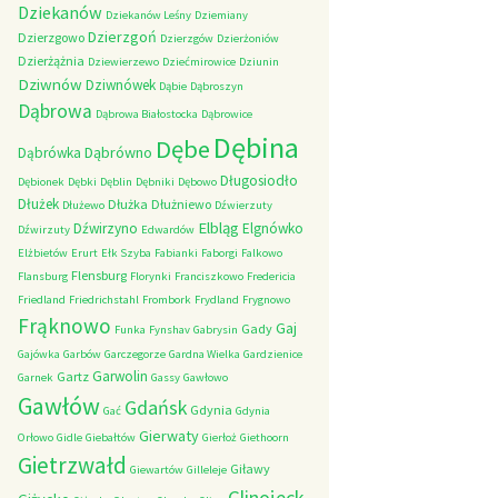
Dziekanów
Dziekanów Leśny
Dziemiany
Dzierzgoń
Dzierzgowo
Dzierzgów
Dzierżoniów
Dzierżążnia
Dziewierzewo
Dziećmirowice
Dziunin
Dziwnów
Dziwnówek
Dąbie
Dąbroszyn
Dąbrowa
Dąbrowa Białostocka
Dąbrowice
Dębina
Dębe
Dąbrówno
Dąbrówka
Długosiodło
Dębionek
Dębki
Dęblin
Dębniki
Dębowo
Dłużek
Dłużka
Dłużniewo
Dłużewo
Dźwierzuty
Elbląg
Dźwirzyno
Elgnówko
Dźwirzuty
Edwardów
Elżbietów
Erurt
Ełk Szyba
Fabianki
Faborgi
Falkowo
Flensburg
Flansburg
Florynki
Franciszkowo
Fredericia
Friedland
Friedrichstahl
Frombork
Frydland
Frygnowo
Frąknowo
Gaj
Gady
Funka
Fynshav
Gabrysin
Gajówka
Garbów
Garczegorze
Gardna Wielka
Gardzienice
Garwolin
Gartz
Garnek
Gassy
Gawłowo
Gawłów
Gdańsk
Gdynia
Gać
Gdynia
Gierwaty
Orłowo
Gidle
Giebałtów
Gierłoż
Giethoorn
Gietrzwałd
Giławy
Giewartów
Gilleleje
Glinojeck