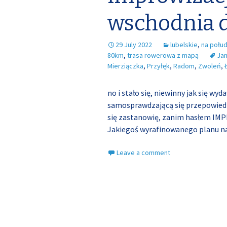
wschodnia d
29 July 2022
lubelskie
,
na połu
80km
,
trasa rowerowa z mapą
Jan
Mierziączka
,
Przyłęk
,
Radom
,
Zwoleń
,
no i stało się, niewinny jak się w
samosprawdzającą się przepowiedni
się zastanowię, zanim hasłem IM
Jakiegoś wyrafinowanego planu n
Leave a comment