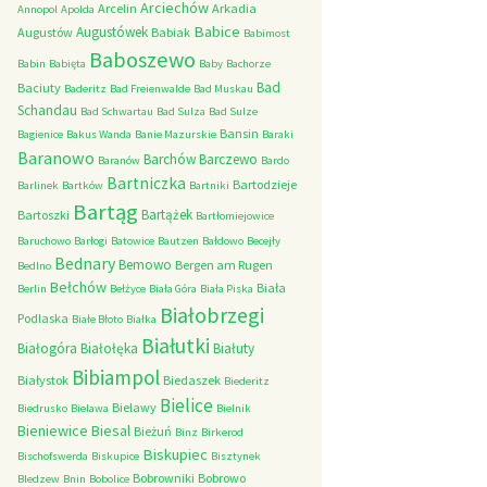
Arciechów
Arcelin
Arkadia
Annopol
Apolda
Babice
Augustówek
Augustów
Babiak
Babimost
Baboszewo
Babin
Babięta
Baby
Bachorze
Bad
Baciuty
Baderitz
Bad Freienwalde
Bad Muskau
Schandau
Bad Schwartau
Bad Sulza
Bad Sulze
Bansin
Bagienice
Bakus Wanda
Banie Mazurskie
Baraki
Baranowo
Barchów
Barczewo
Baranów
Bardo
Bartniczka
Bartodzieje
Barlinek
Bartków
Bartniki
Bartąg
Bartążek
Bartoszki
Bartłomiejowice
Baruchowo
Barłogi
Batowice
Bautzen
Bałdowo
Becejły
Bednary
Bemowo
Bergen am Rugen
Bedlno
Bełchów
Biała
Berlin
Bełżyce
Biała Góra
Biała Piska
Białobrzegi
Podlaska
Białe Błoto
Białka
Białutki
Białogóra
Białołęka
Białuty
Bibiampol
Białystok
Biedaszek
Biederitz
Bielice
Bielawy
Biedrusko
Bielawa
Bielnik
Bieniewice
Biesal
Bieżuń
Binz
Birkerod
Biskupiec
Bischofswerda
Biskupice
Bisztynek
Bobrowniki
Bobrowo
Bledzew
Bnin
Bobolice