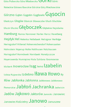
Górki
Góra Puławska
Góra Włodowska
Górki
Noteckie
Górowo Iławskie
Górskie
Góry Miechowskie
Gąsocin
Górzno
Gąbin
Gągolin
Gągławki
Głogów
Gładczyn
Głomsk
Głowaczów
Głuch
Głuchów
Głęboczek
Głusk
Głusko
Głębokie
Hajnówka
Hamburg
Hanna
Hannover
Harlev
Harsz
Havelberg
Hejdyk
Hel
Helenka
Hellebaek
Helsignor
Herfolge
Heringsdorf
Hillerod
Hohenreichendorf
Hohensaaten
Hohnstein
Hojerup
Holte
Holthusen
Holzhausen
Horingsdorf
Hormówek
Hornbaek
Horodyszcze
Hoyerswerda
Humięcino
Huta Szklana
Ibramowice
Izabelin
Isąg
Inowrocław
Iwno
Idzbark
Iława
Iłowo
Izdebno
Iły
Izbica Kujawska
Iłów
Jabłonka
Jabłonna
Jabłonowo
Jabłonowo
Jabłoń
Jachranka
Pomorskie
Jadwisin
Jajkowo
Jadów
Jaktorów
Janowiec
Jamniki
Janowo
Janowiec Kościelny
Januszew