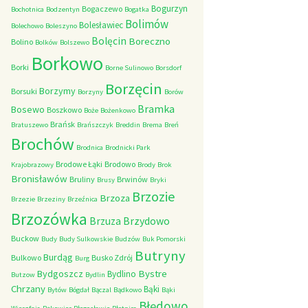
Bogurzyn
Bogaczewo
Bochotnica
Bodzentyn
Bogatka
Bolimów
Bolesławiec
Bolechowo
Boleszyno
Bolęcin
Boreczno
Bolino
Bolków
Bolszewo
Borkowo
Borki
Borne Sulinowo
Borsdorf
Borzęcin
Borzymy
Borsuki
Borzyny
Borów
Bramka
Bosewo
Boszkowo
Boże
Bożenkowo
Brańsk
Bratuszewo
Brańszczyk
Breddin
Brema
Breń
Brochów
Brodnica
Brodnicki Park
Brodowe Łąki
Brodowo
Krajobrazowy
Brody
Brok
Bronisławów
Bruliny
Brwinów
Brusy
Bryki
Brzozie
Brzoza
Brzezie
Brzeziny
Brzeźnica
Brzozówka
Brzydowo
Brzuza
Buckow
Budy
Budy Sulkowskie
Budzów
Buk Pomorski
Butryny
Burdąg
Bulkowo
Busko Zdrój
Burg
Bystre
Bydgoszcz
Bydlino
Butzow
Bydlin
Chrzany
Bąki
Bytów
Bógdał
Bączal
Bądkowo
Bąki
Błędowo