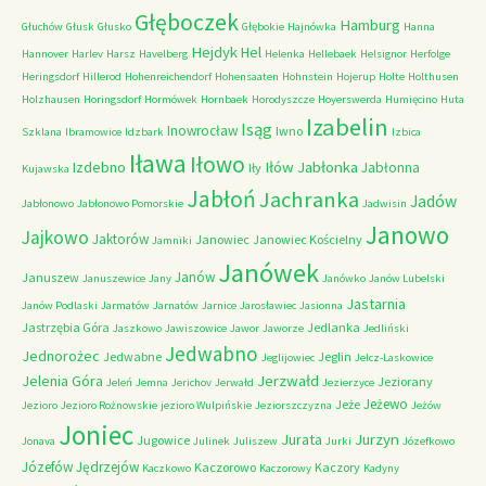
Głęboczek
Hamburg
Głuchów
Głusk
Głusko
Głębokie
Hajnówka
Hanna
Hejdyk
Hel
Hannover
Harlev
Harsz
Havelberg
Helenka
Hellebaek
Helsignor
Herfolge
Heringsdorf
Hillerod
Hohenreichendorf
Hohensaaten
Hohnstein
Hojerup
Holte
Holthusen
Holzhausen
Horingsdorf
Hormówek
Hornbaek
Horodyszcze
Hoyerswerda
Humięcino
Huta
Izabelin
Isąg
Inowrocław
Iwno
Szklana
Ibramowice
Idzbark
Izbica
Iława
Iłowo
Iłów
Jabłonka
Izdebno
Jabłonna
Iły
Kujawska
Jabłoń
Jachranka
Jadów
Jabłonowo
Jabłonowo Pomorskie
Jadwisin
Janowo
Jajkowo
Jaktorów
Janowiec
Janowiec Kościelny
Jamniki
Janówek
Janów
Januszew
Januszewice
Jany
Janówko
Janów Lubelski
Jastarnia
Janów Podlaski
Jarmatów
Jarnatów
Jarnice
Jarosławiec
Jasionna
Jastrzębia Góra
Jedlanka
Jaszkowo
Jawiszowice
Jawor
Jaworze
Jedliński
Jedwabno
Jednorożec
Jedwabne
Jeglin
Jeglijowiec
Jelcz-Laskowice
Jerzwałd
Jelenia Góra
Jeziorany
Jeleń
Jemna
Jerichov
Jerwałd
Jezierzyce
Jeżewo
Jeże
Jezioro
Jezioro Rożnowskie
jezioro Wulpińskie
Jeziorszczyzna
Jeżów
Joniec
Jurzyn
Jurata
Jugowice
Jonava
Julinek
Juliszew
Jurki
Józefkowo
Józefów
Jędrzejów
Kaczorowo
Kaczory
Kaczkowo
Kaczorowy
Kadyny