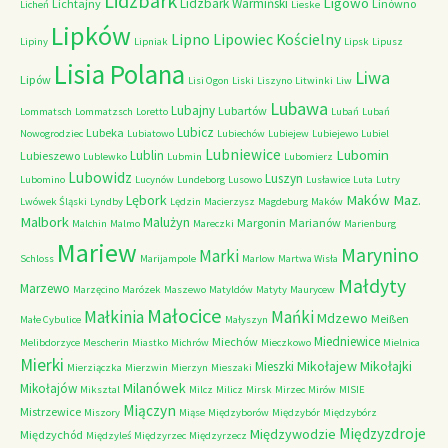
Lidzbark
Ligowo
Lidzbark Warmiński
Lichtajny
Linówno
Licheń
Lieske
Lipków
Lipno
Lipowiec Kościelny
Lipiny
Lipniak
Lipsk
Lipusz
Lisia Polana
Liwa
Lipów
Lisi Ogon
Liski
Liszyno
Litwinki
Liw
Lubawa
Lubajny
Lubartów
Lommatsch
Lommatzsch
Loretto
Lubań
Lubań
Lubicz
Lubeka
Nowogrodziec
Lubiatowo
Lubiechów
Lubiejew
Lubiejewo
Lubiel
Lubniewice
Lubomin
Lublin
Lubieszewo
Lublewko
Lubmin
Lubomierz
Lubowidz
Luszyn
Lubomino
Lucynów
Lundeborg
Lusowo
Lusławice
Luta
Lutry
Maków Maz.
Lębork
Lwówek Śląski
Lyndby
Lędzin
Macierzysz
Magdeburg
Maków
Malbork
Malużyn
Margonin
Marianów
Malchin
Malmo
Mareczki
Marienburg
Mariew
Marynino
Marki
Schloss
Marijampole
Marlow
Martwa Wisła
Małdyty
Marzewo
Marzęcino
Marózek
Maszewo
Matyldów
Matyty
Maurycew
Małocice
Małkinia
Mańki
Mdzewo
Meißen
Małe Cybulice
Małyszyn
Miedniewice
Miechów
Melibdorzyce
Mescherin
Miastko
Michrów
Mieczkowo
Mielnica
Mierki
Mikołajew
Mikołajki
Mieszki
Mierziączka
Mierzwin
Mierzyn
Mieszaki
Milanówek
Mikołajów
Miksztal
Milcz
Milicz
Mirsk
Mirzec
Mirów
MISIE
Miączyn
Mistrzewice
Miszory
Miąse
Międzyborów
Międzybór
Międzybórz
Międzyzdroje
Międzywodzie
Międzychód
Międzyleś
Międzyrzec
Międzyrzecz