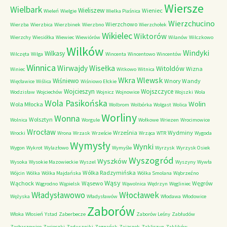
Wiersze
Wielbark
Wieliszew
Wieniec
Wieleń
Wielgie
Wielka Piaśnica
Wierzchucino
Wierzchowo
Wierzba
Wierzbica
Wierzbinek
Wierzbno
Wierzchołek
Wikielec
Wiktorów
Wierzchy
Wiesiółka
Wiewiec
Wiewiórów
Wilanów
Wilczkowo
Wilków
Windyki
Wilkasy
Wilczęta
Wilga
Wincenta
Wincentowo
Wincentów
Winnica
Wirwajdy
Wisełka
Witoldów
Wizna
Winiec
Witkowo
Witnica
Wkra
Wlewsk
Wiśniewo
Wnory Wandy
Więcławice
Wiślica
Wiśniowo Ełckie
Wojcieszyn
Wojszczyce
Wodzisław
Wojciechów
Wojnicz
Wojnowice
Wojszki
Wola
Wola Pasikońska
Wolin
Wola Młocka
Wolbrom
Wolbórka
Wolgast
Wolica
Worliny
Wonna
Wolsztyn
Wolnica
Worgule
Wołkowe
Wriezen
Wrocimowice
Wrocław
Września
Wydminy
Wrocki
Wrona
Wrzask
Wrzeście
Wrząca
WTR
Wygoda
Wymysły
Wynki
Wygon
Wykrot
Wylazłowo
Wymyśle
Wyrzysk
Wyrzysk Osiek
Wyszogród
Wyszków
Wysoka
Wysokie Mazowieckie
Wyszel
Wyszyny
Wywła
Wólka Radzymińska
Wójcin
Wólka
Wólka Majdańska
Wólka Smolana
Wąbrzeźno
Wąsy
Wąchock
Wąsewo
Węgrów
Wągrodno
Wąpielsk
Wąwolnica
Wędrzyn
Węgliniec
Władysławowo
Włocławek
Wężyska
Władysławów
Włodawa
Włodowice
Zaborów
Włoka
Włosień
Ystad
Zaberbecze
Zaborów Leśny
Zabłudów
Zacharzowice
Zacieczki
Zaduszniki
Zagnańsk
Zajączek
Zakliczyn
Zaklików