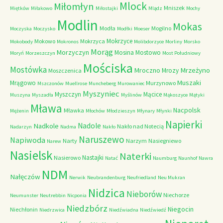
Mlock
Miłomłyn
Mniszek
Miętków
Miłakowo
Miłostajki
Mlądz
Mochy
Modlin
Mokas
Modła
Mogilno
Moczyska
Moczysko
Modłki
Moeser
Mokrzyce
Mokowo
Mokrzyca
Mokobody
Mokronos
Molibdorzyce
Morliny
Morsko
Morąg
Morzyczyn
Mosina
Mostowo
Moryń
Morzeszczyn
Most Południowy
Mościska
Mostówka
Mrzeżyno
Mroczno
Mrozy
Moszczenica
Muszaki
Mrągowo
Murzynowo
Mszczonów
Muellrose
Muncheberg
Murowaniec
Myszyniec
Myszczyn
Mącice
Muszyna
Myszadła
Myślinów
Mąkoszyce
Mątyki
Mława
Nacpolsk
Mławka
Mężenin
Młochów
Młodzieszyn
Młynary
Młynki
Napierki
Nadkole
Nadole
Nakło nad Notecią
Nadarzyn
Nadma
Nakło
Naruszewo
Napiwoda
Narty
Narzym
Nasiegniewo
Narew
Nasielsk
Naterki
Nastajki
Nasierowo
Natać
Naumburg
Naunhof
Nawra
NDM
Nałęczów
Nerwik
Neubrandenburg
Neufriedland
Neu Mukran
Nidzica
Nieborów
Niechorze
Neumunster
Neutrebbin
Nicponia
Niedzbórz
Niegocin
Niechłonin
Niedrzwica
Niedźwiadna
Niedźwiedź