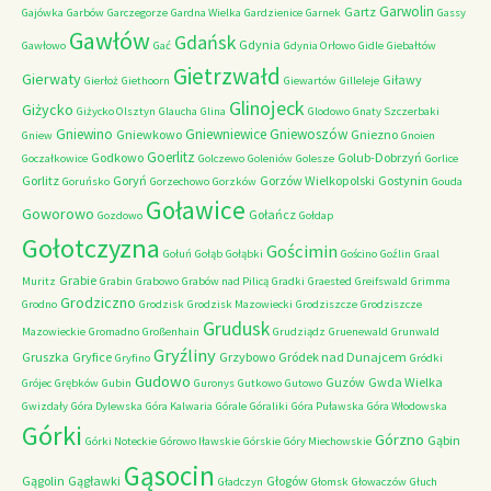
Garwolin
Gartz
Gajówka
Garbów
Garczegorze
Gardna Wielka
Gardzienice
Garnek
Gassy
Gawłów
Gdańsk
Gdynia
Gawłowo
Gać
Gdynia Orłowo
Gidle
Giebałtów
Gietrzwałd
Gierwaty
Giławy
Gierłoż
Giethoorn
Giewartów
Gilleleje
Glinojeck
Giżycko
Giżycko Olsztyn
Glaucha
Glina
Glodowo
Gnaty Szczerbaki
Gniewino
Gniewniewice
Gniewoszów
Gniewkowo
Gniezno
Gniew
Gnoien
Goerlitz
Godkowo
Golub-Dobrzyń
Goczałkowice
Golczewo
Goleniów
Golesze
Gorlice
Gorlitz
Goryń
Gorzów Wielkopolski
Gostynin
Goruńsko
Gorzechowo
Gorzków
Gouda
Goławice
Goworowo
Gołańcz
Gozdowo
Gołdap
Gołotczyzna
Gościmin
Gołuń
Gołąb
Gołąbki
Gościno
Goźlin
Graal
Grabie
Muritz
Grabin
Grabowo
Grabów nad Pilicą
Gradki
Graested
Greifswald
Grimma
Grodziczno
Grodno
Grodzisk
Grodzisk Mazowiecki
Grodziszcze
Grodziszcze
Grudusk
Mazowieckie
Gromadno
Großenhain
Grudziądz
Gruenewald
Grunwald
Gryźliny
Gruszka
Gryfice
Grzybowo
Gródek nad Dunajcem
Gryfino
Gródki
Gudowo
Guzów
Gwda Wielka
Grójec
Grębków
Gubin
Guronys
Gutkowo
Gutowo
Gwizdały
Góra Dylewska
Góra Kalwaria
Górale
Góraliki
Góra Puławska
Góra Włodowska
Górki
Górzno
Gąbin
Górki Noteckie
Górowo Iławskie
Górskie
Góry Miechowskie
Gąsocin
Gągolin
Gągławki
Głogów
Gładczyn
Głomsk
Głowaczów
Głuch