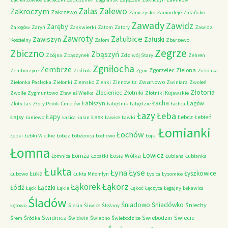
Zalas
Zalewo
Zakroczym
Zakrzewo
Zamczysko
Zamordeje
Zarańsko
Zawady
Zawidz
Zaręby
Zarogów
Zaryń
Zaskwierki
Zatom
Zatory
Zawidz
Zawroty
Załubice
Zawiszyn
Załuski
Kościelny
Załom
Zbarzewo
Zegrze
Zbiczno
Zbąszyń
Zbójna
Zbąszynek
Zdziwój Stary
Zehren
Zgniłocha
Zembrze
Zgorzelec
Zielona
Zemborzyce
Zeńbok
Zgon
Zielonka
Zwartowo
Zielonka Pasłęcka
Zielonki
Ziemsko
Zienki
Zinnowitz
Zwiniarz
Zwoleń
Złotoria
Złocieniec
Złotniki
Zwolle
Zygmuntowo
Zławieś Wielka
Złotniki Kujawskie
Łacha
Łabiszyn
Łagów
Złoty Las
Złoty Potok
Ćmielów
Łabędnik
Łabędzie
Łachca
Łazy
Łeba
Łapy
Łajsy
Łask
Łebcz
Łebień
Łaniewo
Łasica
Łasin
Ławice
Ławki
Łomianki
Łochów
Łebki
Łebki Wielkie
Łobez
Łobżenica
Łochowo
Łojki
Łomna
Łowicz
Łomża
Łosia Wólka
Łomnica
Łopatki
Łubiana
Łubianka
Łukta
Łyna
Łyse
Łyszkowice
Łuka
Łubowo
Łukta Miłomłyn
Łysica
Łysomice
Łąkorz
Łąkorek
Łódź
Łączki
Łąck
Łąkie
Łąkoć
Łęczyca
Łęgajny
Łękawica
Śladów
Śniadowo
Śniadówko
Śniechy
Łętowo
Ślesin
Śliwice
Ślężany
Świdnica
Świebodzin
Świecie
Śrem
Śródka
Świdwin
Świebno
Świebodzice