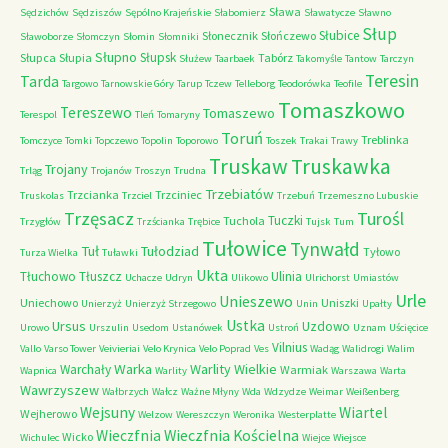
Sława
Sędzichów
Sędziszów
Sępólno Krajeńskie
Słabomierz
Sławatycze
Sławno
Słup
Słubice
Słonecznik
Słończewo
Sławoborze
Słomczyn
Słomin
Słomniki
Słupno
Słupsk
Słupca
Słupia
Tabórz
Służew
Taarbaek
Takomyśle
Tantow
Tarczyn
Teresin
Tarda
Targowo
Tarnowskie Góry
Tarup
Tczew
Telleborg
Teodorówka
Teofile
Tomaszkowo
Tereszewo
Tomaszewo
Terespol
Tleń
Tomaryny
Toruń
Treblinka
Tomczyce
Tomki
Topczewo
Topolin
Toporowo
Toszek
Trakai
Trawy
Truskaw
Truskawka
Trojany
Trląg
Trojanów
Troszyn
Trudna
Trzebiatów
Trzcianka
Trzciniec
Truskolas
Trzciel
Trzebuń
Trzemeszno Lubuskie
Trzęsacz
Turośl
Tuczki
Tuchola
Trzygłów
Trzścianka
Trębice
Tujsk
Tum
Tułowice
Tynwałd
Tuł
Tułodziad
Tyłowo
Turza Wielka
Tuławki
Ukta
Tłuchowo
Tłuszcz
Ulinia
Uchacze
Udryn
Ulikowo
Ulrichorst
Umiastów
Urle
Unieszewo
Uniechowo
Uniszki
Unierzyż
Unierzyż Strzegowo
Unin
Upałty
Ustka
Ursus
Uzdowo
Urowo
Urszulin
Usedom
Ustanówek
Ustroń
Uznam
Uścięcice
Vilnius
Vallo
Varso Tower
Veivieriai
Velo Krynica
Velo Poprad
Ves
Wadąg
Walidrogi
Walim
Warka
Warlity Wielkie
Warchały
Warmiak
Wapnica
Warlity
Warszawa
Warta
Wawrzyszew
Wałbrzych
Wałcz
Ważne Młyny
Wda
Wdzydze
Weimar
Weißenberg
Wejsuny
Wiartel
Wejherowo
Welzow
Wereszczyn
Weronika
Westerplatte
Wieczfnia Kościelna
Wieczfnia
Wicko
Wichulec
Wiejce
Wiejsce