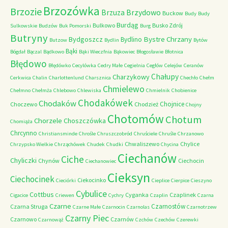
Brzozówka
Brzozie
Brzydowo
Brzuza
Buckow
Budy
Budy
Burdąg
Bulkowo
Busko Zdrój
Sulkowskie
Budzów
Buk Pomorski
Burg
Butryny
Bystre Chrzany
Bydgoszcz
Bydlino
Butzow
Bydlin
Bytów
Bąki
Bógdał
Bączal
Bądkowo
Bąki Wieczfnia
Bąkowiec
Błogosławie
Błotnica
Błędowo
Błędówko
Cecylówka
Cedry Małe
Cegielnia
Cegłów
Celejów
Ceranów
Chałupy
Charzykowy
Cerkwica
Chalin
Charlottenlund
Charsznica
Chechło
Chełm
Chmielewo
Chełmno
Chełmża
Chlebowo
Chlewiska
Chmielnik
Chobienice
Chodakówek
Chodaków
Chojnice
Choczewo
Chodzież
Chojny
Chotomów
Chotum
Chorzele
Choszczówka
Chomiąża
Chrcynno
Christiansminde
Chrośle
Chruszczobród
Chruściele
Chruśle
Chrzanowo
Chwaliszewo
Chylice
Chrzypsko Wielkie
Chrząchówek
Chudek
Chudki
Chycina
Ciechanów
Ciche
Chyliczki
Chynów
Ciechocin
Ciechanowiec
Cieksyn
Ciechocinek
Ciekocinko
Cieciórki
Cieplice
Cierpice
Cieszyno
Cybulice
Cottbus
Cyganka
Czaplinek
Cigacice
Criewen
Cychry
Czaplin
Czarna
Czarne
Czarnostów
Czarna Struga
Czarne Małe
Czarnocin
Czarnolas
Czarnotrzew
Czarny Piec
Czarnowo
Czarnów
Czarnowąż
Czchów
Czechów
Czerewki