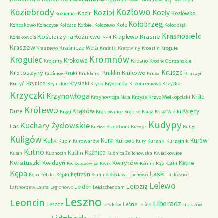
Kozłowo
Koziebrody
Kozioł
Kozły
Kozin
Kozłówka
Kozienice
Kołobrzeg
Koło
Kołaczkowo
Kołaczyce
Kołbacz
Kołbiel
Kołczewo
Kołodziąż
Krasnosielc
Kościerzyna
Krasne
Koźniewo
Kraplewo
Końskowola
KPN
Kraszew
Kraśnicza Wola
Kraszewo
Kraśnik
Kretowiny
Kroeslin
Krogule
Kromnów
Krogulec
Krokowa
Krosno
Krojanty
Krosno Odrzańskie
Krusze
Krotoszyny
Kruklin
Krukowo
Kruki
Krośnice
Kruklanki
Krusa
Kruszyn
Krynica
Krysiaki
Krutyń
Krynickie
Krysk
Kryspinów
Krzemieniewo
Krzycko
Krzyczki
Krzynowłoga
Króle
Krzynowłoga Mała
Krzyże
Krzyż Wielkopolski
Królewo
Krąków
Księży
Duże
Krągi
Krąpiewnice
Krępice
Książ
Książ Wielki
Kudypy
Kuchary Żydowskie
Las
Kuczbork
Kucice
Kuczyn
Kuligi
Kuligów
Kulik
Kurki
Kurów
Kurowo
Kupin
Kurdwanów
Kury
Kurznia
Kurzętnik
Kutno
Kuźnica
Kuślin
Kusin
Kuznocin
Kuźnica Żelichowska
Kwiatkowice
Kwiatuszki
Kwidzyń
Kwirynów
Kątne
Kwieciszowice
Kwik
Kórnik
Kąp
Kątki
Kępa
Laski
Kętrzyn
Kępa Polska
Kępki
Kłanino
Kłodawa
Lachowo
Laskowice
Lelewo
Leipzig
Leiden
Latchorzew
Lauta
Legionowo
Leidschendam
Leszno
Leoncin
Liberadz
Leszcz
Leśna
Lewków
Leśno
Libiszów