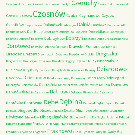
Czeruchy
Czermno
Czernice Borowe
Czernikowo
Czertyń
Czerwińsk
Czerwonak
Czosnów
Czubin
Czymanowo
Czyżew
Czerwone
Czocha
Dalnia
Cząstków
Dalanówek
Daniłowo
Częstochowa
Daleszyce
Debrzno
Delft
Den Haag
Dobre Miasto
Dembskie Góry
Depot
Derc
Dobiegniew
Dobieżyn
Dobrojewo
Dobrzyń
Dobrzyków
Dobrylas
Dobrzeń
Dobrzyca
Doktorce
Dolna Grupa
Domaniew
Dorotowo
Drawsko Pomorskie
Drawno
Dosłońce
Dołubno
Drebkau
Drogiszka
Dresden
Dreszew
Drewniaczki
Drewnów
Drezdenko
Droblin
Dudy Puszczańskie
Drogoszewo
Drohiczyn
Droszków
Drwalew
Drygały
Drążewo
Działdowo
Duninowo
Duży Dół
Dymaczewo
Dzbądzek
Dziadkowice
Dziarny
Dziekanów
Dzierzgoń
Dziecinów
Dzierzgowo
Dziekanów Leśny
Dziemiany
Dziwnów
Dzierżążnia
Dzierzgów
Dzierżoniów
Dziewierzewo
Dziećmirowice
Dziunin
Dąbrowa
Dziwnówek
Dąbie
Dąbroszyn
Dąbrowa Białostocka
Dąbrowice
Dębina
Dębe
Dąbrówno
Dąbrówka
Dębionek
Dębki
Dęblin
Dębniki
Długosiodło
Dłużek
Dłużka
Dłużniewo
Dębowo
Dłużewo
Dźwierzuty
Dźwirzuty
Elbląg
Dźwirzyno
Elgnówko
Edwardów
Elżbietów
Erurt
Ełk Szyba
Fabianki
Faborgi
Flensburg
Falkowo
Flansburg
Florynki
Franciszkowo
Fredericia
Friedland
Friedrichstahl
Frąknowo
Gaj
Gady
Frombork
Frydland
Frygnowo
Funka
Fynshav
Gabrysin