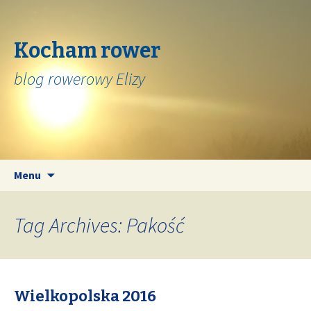
Kocham rower
blog rowerowy Elizy
Skip
Search
Menu
to
for:
content
Tag Archives: Pakość
Wielkopolska 2016