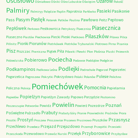
Ościsłowo
Ożarów
Ośmiałowo
Ośniki
Ośno Lubuskie
Oświęcim
Pakość
Palmiry
Pasieki
Pasikonie
Paprotnia
Palmiryy
Palędzie
Paplin
Parłówko
Pasłęk
Pasym
Pawłowo
Pass
Pepłowo
Peitz
Paterek
Patków
Paulina
Piasecznica
Pepłówek
Pestkownica
Perkowo
Petrykozy
Piaecznica
Pilaszków
Piaseczno
Piecki
Pieski
Piastów
Piechowice
Pietkowo
Pilawa
Pilica
Piorunów
Pionki
Pillnitz
Piotrkówek
Piotrków Trybunalski
Piotrowo
Pirna
Pisanica
Pisz
Piła
Piszczac
Piątek
Piwniczna
Piławki
Plewki
Plon
Plośnica
Pluski
Pniewnik
Pociecha
Pobierowo
Pobiedziska
Podawce
Poddąbie
Podgórze
Podlejki
Podkampinos
Pogorzelec
Podkowa Leśna
Podrochale
Pogorzel
Polesie
Pogorzelica
Pokrzydowo
Pogroszew
Pokrytki
Polaki
Polanów
Polichno
Pomiechówek
Pomocnia
Policzna
Popielarnia
Polnica
Popielżyn
Popielżyn Zawady
Popowo
Porządzie
Popielów
Postomino
Powielin
Poznań
Powidz
Powierż
Pozezdrze
Poszeszupie
Potworów
Prabuty
Poświętne
Poźrzadło
Prabuty Góry
Pranie
Prawiedniki
Prażmów
Prora
Przasnysz
Prostyń
Pruszków
Prostki
Proszew
Proszowice
Prusewo
Prusinowo
Przechlewo
Przejazd
Przejazdowo
Przedecz
Przemęt
Przepitki
Przesieki
Przyborowice
Przełęk
Przewodowo
Przeszkoda
Przewóz Nurski
Przybysław