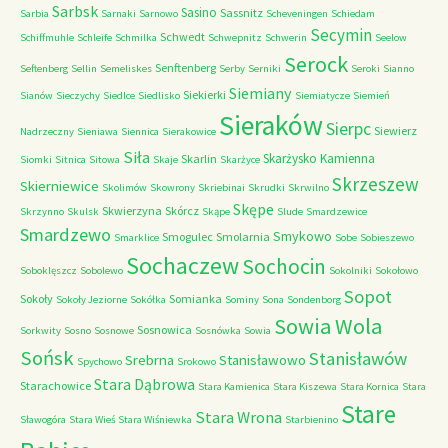
Sarbsk
Sasino
Sassnitz
Sarbia
Sarnaki
Sarnowo
Scheveningen
Schiedam
Secymin
Schwedt
Schiffmuhle
Schleife
Schmilka
Schwepnitz
Schwerin
Seelow
Serock
Senftenberg
Seftenberg
Sellin
Semeliskes
Serby
Serniki
Seroki
Sianno
Siemiany
Siekierki
Sianów
Sieczychy
Siedlce
Siedlisko
Siemiatycze
Siemień
Sieraków
Sierpc
Siewierz
Nadrzeczny
Sieniawa
Siennica
Sierakowice
Siła
Skarżysko Kamienna
Skarlin
Siomki
Sitnica
Sitowa
Skaje
Skarżyce
Skrzeszew
Skierniewice
Skolimów
Skowrony
Skriebinai
Skrudki
Skrwilno
Skępe
Skwierzyna
Skórcz
Skrzynno
Skulsk
Skąpe
Slude
Smardzewice
Smardzewo
Smykowo
Smogulec
Smolarnia
Smarklice
Sobe
Sobieszewo
Sochaczew
Sochocin
Soboklęszcz
Sobolewo
Sokolniki
Sokołowo
Sopot
Sokoły
Somianka
Sokoły Jeziorne
Sokółka
Sominy
Sona
Sondenborg
Sowia Wola
Sosnowica
Sorkwity
Sosno
Sosnowe
Sosnówka
Sowia
Sońsk
Stanisławów
Srebrna
Stanisławowo
Spychowo
Srokowo
Stara Dąbrowa
Starachowice
Stara Kamienica
Stara Kiszewa
Stara Kornica
Stara
Stare
Stara Wrona
Sławogóra
Stara Wieś
Stara Wiśniewka
Starbienino