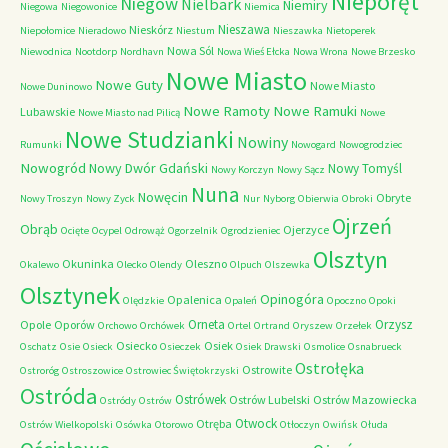
Nieporęt
Niegów
Nielbark
Niemiry
Niegowa
Niegowonice
Niemica
Nieszawa
Nieskórz
Niepołomice
Nieradowo
Niestum
Nieszawka
Nietoperek
Nowa Sól
Niewodnica
Nootdorp
Nordhavn
Nowa Wieś Ełcka
Nowa Wrona
Nowe Brzesko
Nowe Miasto
Nowe Guty
Nowe Miasto
Nowe Duninowo
Nowe Ramoty
Nowe Ramuki
Lubawskie
Nowe Miasto nad Pilicą
Nowe
Nowe Studzianki
Nowiny
Rumunki
Nowogard
Nowogrodziec
Nowogród
Nowy Dwór Gdański
Nowy Tomyśl
Nowy Korczyn
Nowy Sącz
Nuna
Nowęcin
Obryte
Nowy Troszyn
Nowy Zyck
Nur
Nyborg
Obierwia
Obroki
Ojrzeń
Obrąb
Ojerzyce
Ocięte
Ocypel
Odrowąż
Ogorzelnik
Ogrodzieniec
Olsztyn
Okuninka
Oleszno
Okalewo
Olecko
Olendy
Olpuch
Olszewka
Olsztynek
Opinogóra
Opalenica
Olędzkie
Opaleń
Opoczno
Opoki
Orneta
Orzysz
Opole
Oporów
Orchowo
Orchówek
Ortel
Ortrand
Oryszew
Orzełek
Osiecko
Osiek
Oschatz
Osie
Osieck
Osieczek
Osiek Drawski
Osmolice
Osnabrueck
Ostrołęka
Ostrowite
Ostroróg
Ostroszowice
Ostrowiec Świętokrzyski
Ostróda
Ostrówek
Ostrów Lubelski
Ostrów Mazowiecka
Ostródy
Ostrów
Otwock
Otręba
Ostrów Wielkopolski
Osówka
Otorowo
Otłoczyn
Owińsk
Ołuda