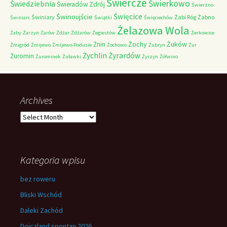
Świercze
Świerkowo
Świedziebnia
Świeradów Zdrój
Świerzno
Świnoujście
Święcice
Świniary
Żabi Róg
Żabno
Świniarc
Świątki
Święciechów
Żelazowa Wola
Żaby
Żarzyn
Żarów
Żdżar
Żdżarów
Żegiestów
Żerkowice
Żochy
Żuków
Żnin
Żmigród
Żmijewo
Żmijewo-Podusie
Żochowo
Żubryn
Żur
Żychlin
Żyrardów
Żuromin
Żurominek
Żuławki
Żyrzyn
Żółwino
Archives
Archives
Kategoria wpisu
bez roweru
Bliski Wschód
Daleki Zachód
Dojczland spontan 2026