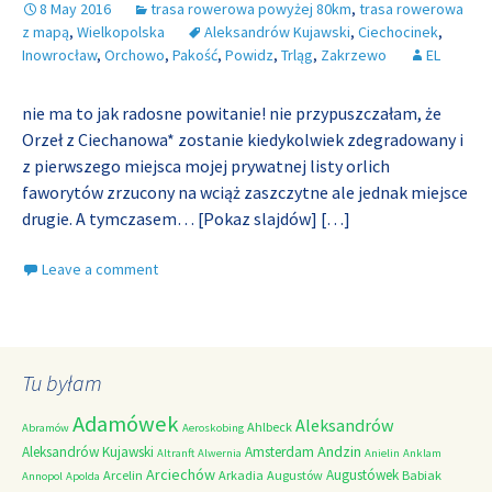
8 May 2016
trasa rowerowa powyżej 80km
,
trasa rowerowa
z mapą
,
Wielkopolska
Aleksandrów Kujawski
,
Ciechocinek
,
Inowrocław
,
Orchowo
,
Pakość
,
Powidz
,
Trląg
,
Zakrzewo
EL
nie ma to jak radosne powitanie! nie przypuszczałam, że
Orzeł z Ciechanowa* zostanie kiedykolwiek zdegradowany i
z pierwszego miejsca mojej prywatnej listy orlich
faworytów zrzucony na wciąż zaszczytne ale jednak miejsce
drugie. A tymczasem… [Pokaz slajdów]
[…]
Leave a comment
Tu byłam
Adamówek
Aleksandrów
Ahlbeck
Abramów
Aeroskobing
Andzin
Aleksandrów Kujawski
Amsterdam
Altranft
Alwernia
Anielin
Anklam
Arciechów
Augustówek
Arcelin
Arkadia
Augustów
Babiak
Annopol
Apolda