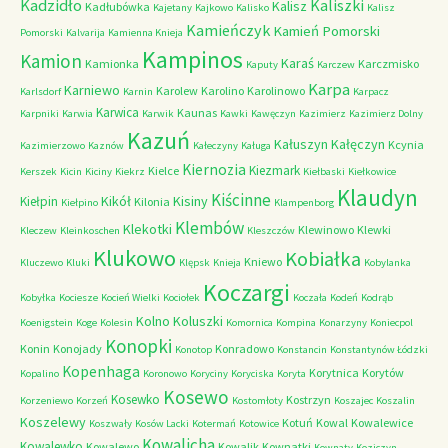
Kadzidło
Kaliszki
Kalisz
Kadłubówka
Kajetany
Kajkowo
Kalisko
Kalisz
Kamieńczyk
Kamień Pomorski
Pomorski
Kalvarija
Kamienna Knieja
Kampinos
Kamion
Karaś
Kamionka
Karczmisko
Kaputy
Karczew
Karpa
Karniewo
Karolew
Karolino
Karolinowo
Karlsdorf
Karnin
Karpacz
Karwica
Kaunas
Karpniki
Karwia
Karwik
Kawki
Kawęczyn
Kazimierz
Kazimierz Dolny
Kazuń
Kałuszyn
Kałęczyn
Kcynia
Kazimierzowo
Kaznów
Kałeczyny
Kaługa
Kiernozia
Kiezmark
Kielce
Kerszek
Kicin
Kiciny
Kiekrz
Kiełbaski
Kiełkowice
Klaudyn
Kiścinne
Kikół
Kisiny
Kiełpin
Kilonia
Kiełpino
Klampenborg
Klembów
Klekotki
Klewinowo
Klewki
Kleczew
Kleinkoschen
Kleszczów
Klukowo
Kobiałka
Kniewo
Kluczewo
Kluki
Klępsk
Knieja
Kobylanka
Koczargi
Kobyłka
Kociesze
Kocień Wielki
Kociołek
Koczała
Kodeń
Kodrąb
Kolno
Koluszki
Koenigstein
Koge
Kolesin
Komornica
Kompina
Konarzyny
Koniecpol
Konopki
Konin
Konojady
Konradowo
Konotop
Konstancin
Konstantynów Łódzki
Kopenhaga
Korytnica
Korytów
Kopalino
Koronowo
Koryciny
Koryciska
Koryta
Kosewo
Kosewko
Kostrzyn
Korzeniewo
Korzeń
Kostomłoty
Koszajec
Koszalin
Koszelewy
Kotuń
Kowal
Kowalewice
Koszwały
Kosów Lacki
Kotermań
Kotowice
Kowalicha
Kowalewko
Kowalewo
Kowalik
Kownatki
Kownaty
Koziczyn