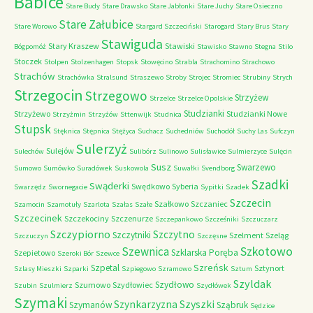
Babice
Stare Budy
Stare Drawsko
Stare Jabłonki
Stare Juchy
Stare Osieczno
Stare Załubice
Stare Worowo
Stargard Szczeciński
Starogard
Stary Brus
Stary
Stawiguda
Stary Kraszew
Stawiski
Bógpomóż
Stawisko
Stawno
Stegna
Stilo
Stoczek
Stolpen
Stolzenhagen
Stopsk
Stowęcino
Strabla
Strachomino
Strachowo
Strachów
Strachówka
Stralsund
Straszewo
Stroby
Strojec
Stromiec
Strubiny
Strych
Strzegocin
Strzegowo
Strzyżew
Strzelce
Strzelce Opolskie
Studzianki
Strzyżewo
Studzianki Nowe
Strzyżmin
Strzyżów
Sttenwijk
Studnica
Stupsk
Stęknica
Stępnica
Stężyca
Suchacz
Suchedniów
Suchodół
Suchy Las
Sufczyn
Sulerzyż
Sulejów
Sulechów
Sulibórz
Sulinowo
Sulisławice
Sulmierzyce
Sulęcin
Susz
Swarzewo
Sumowo
Sumówko
Suradówek
Suskowola
Suwałki
Svendborg
Szadki
Swąderki
Swędkowo
Syberia
Swarzędz
Swornegacie
Sypitki
Szadek
Szczecin
Szałkowo
Szczaniec
Szamocin
Szamotuły
Szarlota
Szałas
Szałe
Szczecinek
Szczekociny
Szczenurze
Szczepankowo
Szcześniki
Szczuczarz
Szczypiorno
Szczytno
Szczytniki
Szelment
Szeląg
Szczuczyn
Szczęsne
Szkotowo
Szewnica
Szklarska Poręba
Szepietowo
Szeroki Bór
Szewce
Szreńsk
Szpetal
Sztynort
Szlasy Mieszki
Szparki
Szpiegowo
Szramowo
Sztum
Szyldak
Szydłowo
Szumowo
Szydłowiec
Szubin
Szulmierz
Szydłówek
Szymaki
Szyszki
Szynkarzyzna
Szymanów
Sząbruk
Sędzice