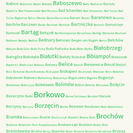
Baboszewo
Babice
Baciuty
Babimost
Babin
Babięta
Baby
Bachorze
Bad Schandau
Baderitz
Bad Freienwalde
Bad Muskau
Bad Schwartau
Bad Sulza
Bad
Baranowo
Bansin
Sulze
Bagienice
Bakus Wanda
Banie Mazurskie
Baraki
Baranów
Bartniczka
Barchów
Barczewo
Bartodzieje
Bardo
Barlinek
Bartków
Bartniki
Bartąg
Bartążek
Bartoszki
Bartłomiejowice
Baruchowo
Barłogi
Batowice
Bautzen
Bednary
Bełchów
Bemowo
Bergen am Rugen
Bałdowo
Becejły
Bedlno
Berlin
Białobrzegi
Biała Podlaska
Bełżyce
Biała Góra
Biała Piska
Białe Błoto
Białka
Białutki
Bibiampol
Białogóra
Białołęka
Białuty
Białystok
Biedaszek
Bielice
Bieniewice
Biesal
Bielawy
Bieżuń
Biederitz
Biedrusko
Bielawa
Bielnik
Biskupiec
Binz
Birkerod
Bischofswerda
Biskupice
Bisztynek
Bledzew
Bnin
Bobolice
Bogurzyn
Bobrowniki
Bobrowo
Bogaczewo
Bochotnica
Bodzentyn
Bogatka
Bolimów
Bolęcin
Bolesławiec
Bolino
Bolechowo
Boleszyno
Bolków
Bolszewo
Borkowo
Boreczno
Borki
Borsuki
Borne Sulinowo
Borsdorf
Borzęcin
Borzymy
Bosewo
Boszkowo
Borzyny
Borów
Boże
Bożenkowo
Brochów
Bramka
Brańsk
Bratuszewo
Brańszczyk
Breddin
Brema
Breń
Brodowe Łąki
Brodowo
Brodnica
Brodnicki Park Krajobrazowy
Brody
Brok
Bronisławów
Brzoza
Bruliny
Brwinów
Brusy
Bryki
Brzezie
Brzeziny
Brzeźnica