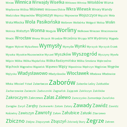
Winnica
Wirwajdy
Wisełka
Witoldów
Wizna
Winiec
Witkowo
Witnica
Wkra
Wlewsk
Wiśniewo
Wnory Wandy
Więcławice
Wiślica
Wiśniowo Ełckie
Wojcieszyn
Wojszczyce
Wodzisław
Wojciechów
Wojnicz
Wojnowice
Wojszki
Wola
Wola Pasikońska
Wolin
Wola Młocka
Wolbrom
Wolbórka
Wolgast
Wolica
Worliny
Wonna
Wolsztyn
Wolnica
Worgule
Wołkowe
Wriezen
Wrocimowice
Wrocław
Września
Wydminy
Wrocki
Wrona
Wrzask
Wrzeście
Wrząca
WTR
Wygoda
Wymysły
Wynki
Wygon
Wykrot
Wylazłowo
Wymyśle
Wyrzysk
Wyrzysk Osiek
Wyszogród
Wyszków
Wysoka
Wysokie Mazowieckie
Wyszel
Wyszyny
Wywła
Wólka Radzymińska
Wójcin
Wólka
Wólka Majdańska
Wólka Smolana
Wąbrzeźno
Wąsy
Wąchock
Wąsewo
Węgrów
Wągrodno
Wąpielsk
Wąwolnica
Wędrzyn
Węgliniec
Władysławowo
Włocławek
Wężyska
Władysławów
Włodawa
Włodowice
Zaborów
Włoka
Włosień
Ystad
Zaberbecze
Zaborów Leśny
Zabłudów
Zacharzowice
Zacieczki
Zaduszniki
Zagnańsk
Zajączek
Zakliczyn
Zaklików
Zalas
Zalewo
Zakroczym
Zakrzewo
Zamczysko
Zamordeje
Zarańsko
Zawady
Zawidz
Zaręby
Zarogów
Zaryń
Zaskwierki
Zatom
Zatory
Zawidz
Zawroty
Załubice
Zawiszyn
Załuski
Kościelny
Załom
Zbarzewo
Zegrze
Zbiczno
Zbąszyń
Zbójna
Zbąszynek
Zdziwój Stary
Zehren