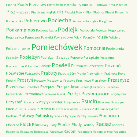
Piorunów
Pionki
Pillnitz
Piotrkówek
Piotrków Trybunalski
Piotrowo
Pirna
Pisanica
Pisz
Piła
Piszczac
Piątek
Piwniczna
Piławki
Plewki
Plon
Plośnica
Pluski
Pniewnik
Pociecha
Pobierowo
Pobiedziska
Podawce
Poddąbie
Podgórze
Podlejki
Podkampinos
Pogorzelec
Podkowa Leśna
Podrochale
Pogorzel
Polesie
Pogorzelica
Pokrzydowo
Pogroszew
Pokrytki
Polaki
Polanów
Polichno
Pomiechówek
Pomocnia
Policzna
Popielarnia
Polnica
Popielżyn
Popielżyn Zawady
Popowo
Porządzie
Popielów
Postomino
Powielin
Poznań
Powidz
Powierż
Pozezdrze
Poszeszupie
Potworów
Prabuty
Poświętne
Poźrzadło
Prabuty Góry
Pranie
Prawiedniki
Prażmów
Prora
Przasnysz
Prostyń
Pruszków
Prostki
Proszew
Proszowice
Prusewo
Prusinowo
Przechlewo
Przejazd
Przejazdowo
Przedecz
Przemęt
Przepitki
Przesieki
Przyborowice
Przełęk
Przewodowo
Przeszkoda
Przewóz Nurski
Przybysław
Psucin
Przystań
Przytyk
Przyłęk
Przysucha
Przęsławice
Pszczew
Pszczyna
Puck
Pustelnik
Pulsnitz
Purda
Puszcza Mariańska
Puszcza Piska
Puszczykowo
Puławy
Pułtusk
Płochocin
Puttbus
Pyrzowice
Pyrzyce
Pyzdry
Pławno
Raciąż
Płock
Płońsk
Płoniawy
Płudy
Płociczno
Płoty
Racibory
Raciążek
Radom
Racławice
Radawiec
Radgoszcz
Radojewo
Radomierz
Radomierzyce
Radomka