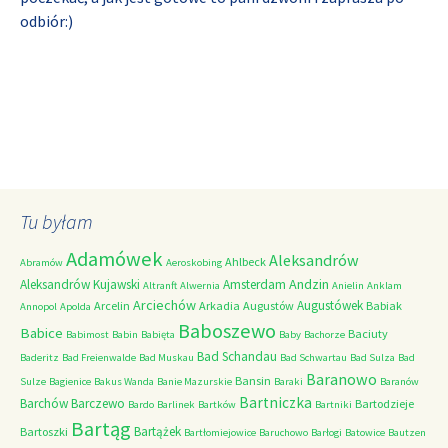
odbiór:)
Tu byłam
Adamówek
Aleksandrów
Ahlbeck
Abramów
Aeroskobing
Andzin
Aleksandrów Kujawski
Amsterdam
Altranft
Alwernia
Anielin
Anklam
Arciechów
Augustówek
Arcelin
Arkadia
Augustów
Babiak
Annopol
Apolda
Baboszewo
Babice
Baciuty
Babimost
Babin
Babięta
Baby
Bachorze
Bad Schandau
Baderitz
Bad Freienwalde
Bad Muskau
Bad Schwartau
Bad Sulza
Bad
Baranowo
Bansin
Sulze
Bagienice
Bakus Wanda
Banie Mazurskie
Baraki
Baranów
Bartniczka
Barchów
Barczewo
Bartodzieje
Bardo
Barlinek
Bartków
Bartniki
Bartąg
Bartążek
Bartoszki
Bartłomiejowice
Baruchowo
Barłogi
Batowice
Bautzen