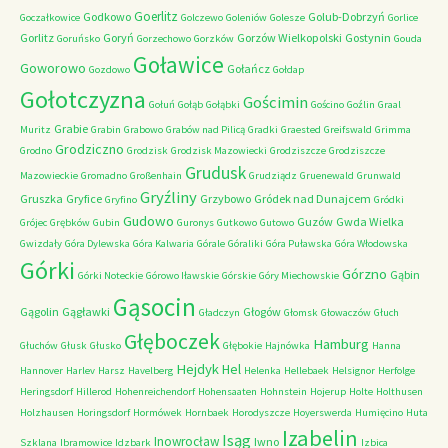
Goerlitz
Godkowo
Golub-Dobrzyń
Goczałkowice
Golczewo
Goleniów
Golesze
Gorlice
Gorlitz
Goryń
Gorzów Wielkopolski
Gostynin
Goruńsko
Gorzechowo
Gorzków
Gouda
Goławice
Goworowo
Gołańcz
Gozdowo
Gołdap
Gołotczyzna
Gościmin
Gołuń
Gołąb
Gołąbki
Gościno
Goźlin
Graal
Grabie
Muritz
Grabin
Grabowo
Grabów nad Pilicą
Gradki
Graested
Greifswald
Grimma
Grodziczno
Grodno
Grodzisk
Grodzisk Mazowiecki
Grodziszcze
Grodziszcze
Grudusk
Mazowieckie
Gromadno
Großenhain
Grudziądz
Gruenewald
Grunwald
Gryźliny
Gruszka
Gryfice
Grzybowo
Gródek nad Dunajcem
Gryfino
Gródki
Gudowo
Guzów
Gwda Wielka
Grójec
Grębków
Gubin
Guronys
Gutkowo
Gutowo
Gwizdały
Góra Dylewska
Góra Kalwaria
Górale
Góraliki
Góra Puławska
Góra Włodowska
Górki
Górzno
Gąbin
Górki Noteckie
Górowo Iławskie
Górskie
Góry Miechowskie
Gąsocin
Gągolin
Gągławki
Głogów
Gładczyn
Głomsk
Głowaczów
Głuch
Głęboczek
Hamburg
Głuchów
Głusk
Głusko
Głębokie
Hajnówka
Hanna
Hejdyk
Hel
Hannover
Harlev
Harsz
Havelberg
Helenka
Hellebaek
Helsignor
Herfolge
Heringsdorf
Hillerod
Hohenreichendorf
Hohensaaten
Hohnstein
Hojerup
Holte
Holthusen
Holzhausen
Horingsdorf
Hormówek
Hornbaek
Horodyszcze
Hoyerswerda
Humięcino
Huta
Izabelin
Isąg
Inowrocław
Iwno
Szklana
Ibramowice
Idzbark
Izbica