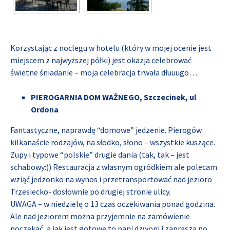
Korzystając z noclegu w hotelu (który w mojej ocenie jest
miejscem z najwyższej półki) jest okazja celebrować
świetne śniadanie – moja celebracja trwała dłuuugo…
PIEROGARNIA DOM WAŻNEGO, Szczecinek, ul
Ordona
Fantastyczne, naprawdę “domowe” jedzenie. Pierogów
kilkanaście rodzajów, na słodko, słono – wszystkie kuszące.
Zupy i typowe “polskie” drugie dania (tak, tak – jest
schabowy:)) Restauracja z własnym ogródkiem ale polecam
wziąć jedzonko na wynos i przetransportować nad jezioro
Trzesiecko- dosłownie po drugiej stronie ulicy.
UWAGA – w niedzielę o 13 czas oczekiwania ponad godzina.
Ale nad jeziorem można przyjemnie na zamówienie
poczekać, a jak jest gotowe to pani dzwoni i zaprasza po