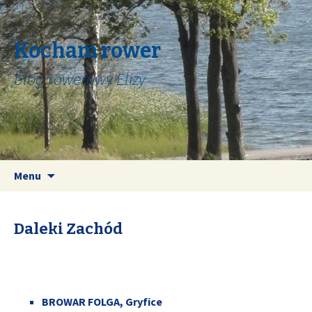
Kocham rower
blog rowerowy Elizy
Skip
Search
Menu
to
for:
content
Daleki Zachód
BROWAR FOLGA, Gryfice