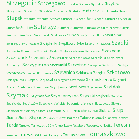
Strzegocin
Strzegowo
Strzyżew
Strzelce
Strzelce Opolskie
Studzianki
Strzyżewo
Studzianki Nowe
Strzyżmin
Strzyżów
Sttenwijk
Studnica
Stupsk
Stęknica
Stępnica
Stężyca
Suchacz
Suchedniów
Suchodół
Suchy Las
Sufczyn
Sulerzyż
Sulejów
Sulechów
Sulibórz
Sulinowo
Sulisławice
Sulmierzyce
Sulęcin
Susz
Swarzewo
Sumowo
Sumówko
Suradówek
Suskowola
Suwałki
Svendborg
Szadki
Swąderki
Swędkowo
Syberia
Swarzędz
Swornegacie
Sypitki
Szadek
Szczecin
Szałkowo
Szczaniec
Szamocin
Szamotuły
Szarlota
Szałas
Szałe
Szczecinek
Szczekociny
Szczenurze
Szczepankowo
Szcześniki
Szczuczarz
Szczypiorno
Szczytno
Szczytniki
Szelment
Szeląg
Szczuczyn
Szczęsne
Szkotowo
Szewnica
Szklarska Poręba
Szepietowo
Szeroki Bór
Szewce
Szreńsk
Szpetal
Sztynort
Szlasy Mieszki
Szparki
Szpiegowo
Szramowo
Sztum
Szyldak
Szydłowo
Szumowo
Szydłowiec
Szubin
Szulmierz
Szydłówek
Szymaki
Szyszki
Szynkarzyzna
Szymanów
Sząbruk
Sędzice
Sława
Sędzichów
Sędziszów
Sępólno Krajeńskie
Słabomierz
Sławatycze
Sławno
Słup
Słubice
Słonecznik
Słończewo
Sławoborze
Słomczyn
Słomin
Słomniki
Słupno
Słupsk
Słupca
Słupia
Tabórz
Służew
Taarbaek
Takomyśle
Tantow
Tarczyn
Teresin
Tarda
Targowo
Tarnowskie Góry
Tarup
Tczew
Telleborg
Teodorówka
Teofile
Tomaszkowo
Tereszewo
Tomaszewo
Terespol
Tleń
Tomaryny