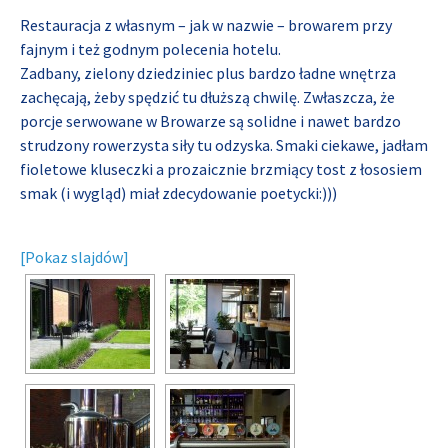
Restauracja z własnym – jak w nazwie – browarem przy
fajnym i też godnym polecenia hotelu.
Zadbany, zielony dziedziniec plus bardzo ładne wnętrza
zachęcają, żeby spędzić tu dłuższą chwilę. Zwłaszcza, że
porcje serwowane w Browarze są solidne i nawet bardzo
strudzony rowerzysta siły tu odzyska. Smaki ciekawe, jadłam
fioletowe kluseczki a prozaicznie brzmiący tost z łososiem
smak (i wygląd) miał zdecydowanie poetycki:)))
[Pokaz slajdów]