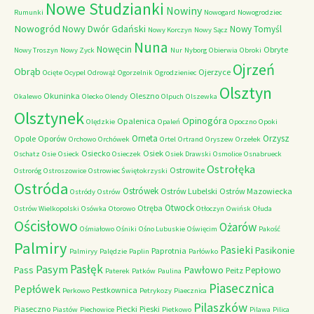
Nowe Studzianki
Nowiny
Rumunki
Nowogard
Nowogrodziec
Nowogród
Nowy Dwór Gdański
Nowy Tomyśl
Nowy Korczyn
Nowy Sącz
Nuna
Nowęcin
Obryte
Nowy Troszyn
Nowy Zyck
Nur
Nyborg
Obierwia
Obroki
Ojrzeń
Obrąb
Ojerzyce
Ocięte
Ocypel
Odrowąż
Ogorzelnik
Ogrodzieniec
Olsztyn
Okuninka
Oleszno
Okalewo
Olecko
Olendy
Olpuch
Olszewka
Olsztynek
Opinogóra
Opalenica
Olędzkie
Opaleń
Opoczno
Opoki
Orneta
Orzysz
Opole
Oporów
Orchowo
Orchówek
Ortel
Ortrand
Oryszew
Orzełek
Osiecko
Osiek
Oschatz
Osie
Osieck
Osieczek
Osiek Drawski
Osmolice
Osnabrueck
Ostrołęka
Ostrowite
Ostroróg
Ostroszowice
Ostrowiec Świętokrzyski
Ostróda
Ostrówek
Ostrów Lubelski
Ostrów Mazowiecka
Ostródy
Ostrów
Otwock
Otręba
Ostrów Wielkopolski
Osówka
Otorowo
Otłoczyn
Owińsk
Ołuda
Ościsłowo
Ożarów
Ośmiałowo
Ośniki
Ośno Lubuskie
Oświęcim
Pakość
Palmiry
Pasieki
Pasikonie
Paprotnia
Palmiryy
Palędzie
Paplin
Parłówko
Pasłęk
Pasym
Pawłowo
Pass
Pepłowo
Peitz
Paterek
Patków
Paulina
Piasecznica
Pepłówek
Pestkownica
Perkowo
Petrykozy
Piaecznica
Pilaszków
Piaseczno
Piecki
Pieski
Piastów
Piechowice
Pietkowo
Pilawa
Pilica