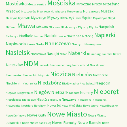
Mościska
Mostówka
Mrzeżyno
Mroczno
Mrozy
Moszczenica
Muszaki
Mrągowo
Murzynowo
Mszczonów
Muellrose
Muncheberg
Murowaniec
Myszyniec
Myszczyn
Mącice
Muszyna
Myszadła
Myślinów
Mąkoszyce
Mątyki
Mława
Nacpolsk
Mławka
Mężenin
Młochów
Młodzieszyn
Młynary
Młynki
Napierki
Nadkole
Nadole
Nakło nad Notecią
Nadarzyn
Nadma
Nakło
Naruszewo
Napiwoda
Narty
Narzym
Nasiegniewo
Narew
Nasielsk
Naterki
Nastajki
Nasierowo
Natać
Naumburg
Naunhof
Nawra
NDM
Nałęczów
Nerwik
Neubrandenburg
Neufriedland
Neu Mukran
Nidzica
Nieborów
Niechorze
Neumunster
Neutrebbin
Nicponia
Niedzbórz
Niegocin
Niechłonin
Niedrzwica
Niedźwiadna
Niedźwiedź
Nieporęt
Niegów
Nielbark
Niemiry
Niegowa
Niegowonice
Niemica
Nieszawa
Nieskórz
Niepołomice
Nieradowo
Niestum
Nieszawka
Nietoperek
Nowa Sól
Niewodnica
Nootdorp
Nordhavn
Nowa Wieś Ełcka
Nowa Wrona
Nowe Brzesko
Nowe Miasto
Nowe Guty
Nowe Miasto
Nowe Duninowo
Nowe Ramoty
Nowe Ramuki
Lubawskie
Nowe Miasto nad Pilicą
Nowe