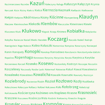
Kazuń
Kałuszyn
Kałęczyn
Kcynia
Kazimierzowo
Kaznów
Kałeczyny
Kaługa
Kiernozia
Kiezmark
Kielce
Kerszek
Kicin
Kiciny
Kiekrz
Kiełbaski
Kiełkowice
Klaudyn
Kiścinne
Kikół
Kisiny
Kiełpin
Kilonia
Kiełpino
Klampenborg
Klembów
Klekotki
Klewinowo
Klewki
Kleczew
Kleinkoschen
Kleszczów
Klukowo
Kobiałka
Kniewo
Kluczewo
Kluki
Klępsk
Knieja
Kobylanka
Koczargi
Kobyłka
Kociesze
Kocień Wielki
Kociołek
Koczała
Kodeń
Kodrąb
Kolno
Koluszki
Koenigstein
Koge
Kolesin
Komornica
Kompina
Konarzyny
Koniecpol
Konopki
Konin
Konojady
Konradowo
Konotop
Konstancin
Konstantynów Łódzki
Kopenhaga
Korytnica
Korytów
Kopalino
Koronowo
Koryciny
Koryciska
Koryta
Kosewo
Kosewko
Kostrzyn
Korzeniewo
Korzeń
Kostomłoty
Koszajec
Koszalin
Koszelewy
Kotuń
Kowal
Kowalewice
Koszwały
Kosów Lacki
Kotermań
Kotowice
Kowalicha
Kowalewko
Kowalewo
Kowalik
Kownatki
Kownaty
Koziczyn
Kozłowo
Koziebrody
Kozioł
Kozły
Kozin
Kozłówka
Kozienice
Kołobrzeg
Koło
Kołaczkowo
Kołaczyce
Kołbacz
Kołbiel
Kołczewo
Kołodziąż
Krasnosielc
Kościerzyna
Krasne
Koźniewo
Kraplewo
Końskowola
KPN
Kraszew
Kraśnicza Wola
Kraszewo
Kraśnik
Kretowiny
Kroeslin
Krogule
Kromnów
Krogulec
Krokowa
Krosno
Krojanty
Krosno Odrzańskie