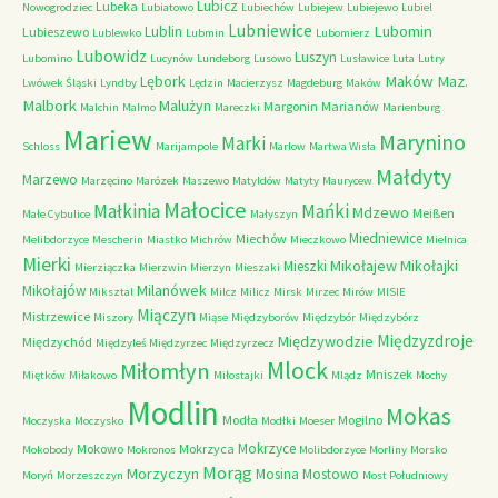
Lubicz
Lubeka
Nowogrodziec
Lubiatowo
Lubiechów
Lubiejew
Lubiejewo
Lubiel
Lubniewice
Lubomin
Lublin
Lubieszewo
Lublewko
Lubmin
Lubomierz
Lubowidz
Luszyn
Lubomino
Lucynów
Lundeborg
Lusowo
Lusławice
Luta
Lutry
Maków Maz.
Lębork
Lwówek Śląski
Lyndby
Lędzin
Macierzysz
Magdeburg
Maków
Malbork
Malużyn
Margonin
Marianów
Malchin
Malmo
Mareczki
Marienburg
Mariew
Marynino
Marki
Schloss
Marijampole
Marlow
Martwa Wisła
Małdyty
Marzewo
Marzęcino
Marózek
Maszewo
Matyldów
Matyty
Maurycew
Małocice
Małkinia
Mańki
Mdzewo
Meißen
Małe Cybulice
Małyszyn
Miedniewice
Miechów
Melibdorzyce
Mescherin
Miastko
Michrów
Mieczkowo
Mielnica
Mierki
Mikołajew
Mikołajki
Mieszki
Mierziączka
Mierzwin
Mierzyn
Mieszaki
Milanówek
Mikołajów
Miksztal
Milcz
Milicz
Mirsk
Mirzec
Mirów
MISIE
Miączyn
Mistrzewice
Miszory
Miąse
Międzyborów
Międzybór
Międzybórz
Międzyzdroje
Międzywodzie
Międzychód
Międzyleś
Międzyrzec
Międzyrzecz
Mlock
Miłomłyn
Mniszek
Miętków
Miłakowo
Miłostajki
Mlądz
Mochy
Modlin
Mokas
Modła
Mogilno
Moczyska
Moczysko
Modłki
Moeser
Mokrzyce
Mokowo
Mokrzyca
Mokobody
Mokronos
Molibdorzyce
Morliny
Morsko
Morąg
Morzyczyn
Mosina
Mostowo
Moryń
Morzeszczyn
Most Południowy