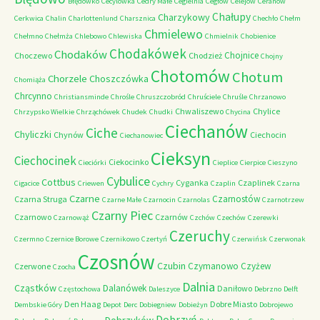
Błędówko
Cecylówka
Cedry Małe
Cegielnia
Cegłów
Celejów
Ceranów
Chałupy
Charzykowy
Cerkwica
Chalin
Charlottenlund
Charsznica
Chechło
Chełm
Chmielewo
Chełmno
Chełmża
Chlebowo
Chlewiska
Chmielnik
Chobienice
Chodakówek
Chodaków
Chojnice
Choczewo
Chodzież
Chojny
Chotomów
Chotum
Chorzele
Choszczówka
Chomiąża
Chrcynno
Christiansminde
Chrośle
Chruszczobród
Chruściele
Chruśle
Chrzanowo
Chwaliszewo
Chylice
Chrzypsko Wielkie
Chrząchówek
Chudek
Chudki
Chycina
Ciechanów
Ciche
Chyliczki
Chynów
Ciechocin
Ciechanowiec
Cieksyn
Ciechocinek
Ciekocinko
Cieciórki
Cieplice
Cierpice
Cieszyno
Cybulice
Cottbus
Cyganka
Czaplinek
Cigacice
Criewen
Cychry
Czaplin
Czarna
Czarne
Czarnostów
Czarna Struga
Czarne Małe
Czarnocin
Czarnolas
Czarnotrzew
Czarny Piec
Czarnowo
Czarnów
Czarnowąż
Czchów
Czechów
Czerewki
Czeruchy
Czermno
Czernice Borowe
Czernikowo
Czertyń
Czerwińsk
Czerwonak
Czosnów
Czubin
Czymanowo
Czyżew
Czerwone
Czocha
Dalnia
Cząstków
Dalanówek
Daniłowo
Częstochowa
Daleszyce
Debrzno
Delft
Den Haag
Dobre Miasto
Dembskie Góry
Depot
Derc
Dobiegniew
Dobieżyn
Dobrojewo
Dobrzyń