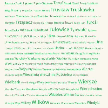
Toruń
Treblinka
Tomczyce
Tomki
Topczewo
Topolin
Toporowo
Toszek
Trakai
Trawy
Truskaw
Truskawka
Trojany
Trląg
Trojanów
Troszyn
Trudna
Trzebiatów
Trzcianka
Trzciniec
Truskolas
Trzciel
Trzebuń
Trzemeszno Lubuskie
Trzęsacz
Turośl
Tuczki
Tuchola
Trzygłów
Trzścianka
Trębice
Tujsk
Tum
Tułowice
Tynwałd
Tuł
Tułodziad
Tyłowo
Turza Wielka
Tuławki
Ukta
Tłuchowo
Tłuszcz
Ulinia
Uchacze
Udryn
Ulikowo
Ulrichorst
Umiastów
Urle
Unieszewo
Uniechowo
Uniszki
Unierzyż
Unierzyż Strzegowo
Unin
Upałty
Ustka
Ursus
Uzdowo
Urowo
Urszulin
Usedom
Ustanówek
Ustroń
Uznam
Uścięcice
Vilnius
Vallo
Varso Tower
Veivieriai
Velo Krynica
Velo Poprad
Ves
Wadąg
Walidrogi
Walim
Warka
Warlity Wielkie
Warchały
Warmiak
Wapnica
Warlity
Warszawa
Warta
Wawrzyszew
Wałbrzych
Wałcz
Ważne Młyny
Wda
Wdzydze
Weimar
Weißenberg
Wejsuny
Wiartel
Wejherowo
Welzow
Wereszczyn
Weronika
Westerplatte
Wieczfnia Kościelna
Wieczfnia
Wicko
Wichulec
Wiejce
Wiejsce
Wiersze
Wielbark
Wieliszew
Wieniec
Wieleń
Wielgie
Wielka Piaśnica
Wierzchucino
Wierzchowo
Wierzba
Wierzbica
Wierzbinek
Wierzbno
Wierzchołek
Wikielec
Wiktorów
Wierzchy
Wiesiółka
Wiewiec
Wiewiórów
Wilanów
Wilczkowo
Wilków
Windyki
Wilkasy
Wilczęta
Wilga
Wincenta
Wincentowo
Wincentów