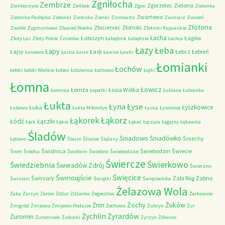
Zgniłocha
Zembrze
Zgorzelec
Zielona
Zemborzyce
Zeńbok
Zgon
Zielonka
Zwartowo
Zielonka Pasłęcka
Zielonki
Ziemsko
Zienki
Zinnowitz
Zwiniarz
Zwoleń
Złotoria
Złocieniec
Złotniki
Zwolle
Zygmuntowo
Zławieś Wielka
Złotniki Kujawskie
Łacha
Łabiszyn
Łagów
Złoty Las
Złoty Potok
Ćmielów
Łabędnik
Łabędzie
Łachca
Łazy
Łeba
Łapy
Łajsy
Łask
Łebcz
Łebień
Łaniewo
Łasica
Łasin
Ławice
Ławki
Łomianki
Łochów
Łebki
Łebki Wielkie
Łobez
Łobżenica
Łochowo
Łojki
Łomna
Łowicz
Łomża
Łosia Wólka
Łomnica
Łopatki
Łubiana
Łubianka
Łukta
Łyna
Łyse
Łyszkowice
Łuka
Łubowo
Łukta Miłomłyn
Łysica
Łysomice
Łąkorz
Łąkorek
Łódź
Łączki
Łąck
Łąkie
Łąkoć
Łęczyca
Łęgajny
Łękawica
Śladów
Śniadowo
Śniadówko
Śniechy
Łętowo
Ślesin
Śliwice
Ślężany
Świdnica
Świebodzin
Świecie
Śrem
Śródka
Świdwin
Świebno
Świebodzice
Świercze
Świerkowo
Świedziebnia
Świeradów Zdrój
Świerzno
Świnoujście
Święcice
Świniary
Żabi Róg
Żabno
Świniarc
Świątki
Święciechów
Żelazowa Wola
Żaby
Żarzyn
Żarów
Żdżar
Żdżarów
Żegiestów
Żerkowice
Żochy
Żuków
Żnin
Żmigród
Żmijewo
Żmijewo-Podusie
Żochowo
Żubryn
Żur
Żychlin
Żyrardów
Żuromin
Żurominek
Żuławki
Żyrzyn
Żółwino