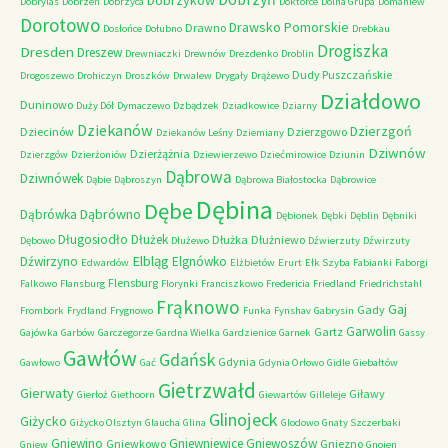
Dobrzyków
Dobrylas
Dobrzeń
Dobrzyca
Doktorce
Dolna Grupa
Domaniew
Dorotowo
Drawsko Pomorskie
Drawno
Dosłońce
Dołubno
Drebkau
Drogiszka
Dresden
Dreszew
Drewniaczki
Drewnów
Drezdenko
Droblin
Dudy Puszczańskie
Drogoszewo
Drohiczyn
Droszków
Drwalew
Drygały
Drążewo
Działdowo
Duninowo
Duży Dół
Dymaczewo
Dzbądzek
Dziadkowice
Dziarny
Dziekanów
Dzierzgoń
Dziecinów
Dzierzgowo
Dziekanów Leśny
Dziemiany
Dziwnów
Dzierżążnia
Dzierzgów
Dzierżoniów
Dziewierzewo
Dziećmirowice
Dziunin
Dąbrowa
Dziwnówek
Dąbie
Dąbroszyn
Dąbrowa Białostocka
Dąbrowice
Dębina
Dębe
Dąbrówno
Dąbrówka
Dębionek
Dębki
Dęblin
Dębniki
Długosiodło
Dłużek
Dłużka
Dłużniewo
Dębowo
Dłużewo
Dźwierzuty
Dźwirzuty
Elbląg
Dźwirzyno
Elgnówko
Edwardów
Elżbietów
Erurt
Ełk Szyba
Fabianki
Faborgi
Flensburg
Falkowo
Flansburg
Florynki
Franciszkowo
Fredericia
Friedland
Friedrichstahl
Frąknowo
Gaj
Gady
Frombork
Frydland
Frygnowo
Funka
Fynshav
Gabrysin
Garwolin
Gartz
Gajówka
Garbów
Garczegorze
Gardna Wielka
Gardzienice
Garnek
Gassy
Gawłów
Gdańsk
Gdynia
Gawłowo
Gać
Gdynia Orłowo
Gidle
Giebałtów
Gietrzwałd
Gierwaty
Giławy
Gierłoż
Giethoorn
Giewartów
Gilleleje
Glinojeck
Giżycko
Giżycko Olsztyn
Glaucha
Glina
Glodowo
Gnaty Szczerbaki
Gniewino
Gniewniewice
Gniewoszów
Gniewkowo
Gniezno
Gniew
Gnoien