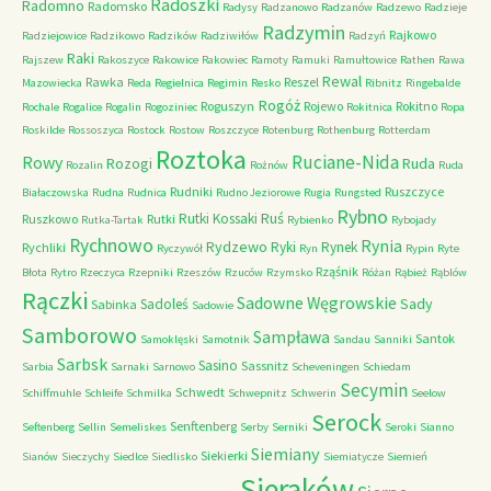
Radoszki
Radomno
Radomsko
Radysy
Radzanowo
Radzanów
Radzewo
Radzieje
Radzymin
Rajkowo
Radziejowice
Radzikowo
Radzików
Radziwiłów
Radzyń
Raki
Rajszew
Rakoszyce
Rakowice
Rakowiec
Ramoty
Ramuki
Ramułtowice
Rathen
Rawa
Rewal
Rawka
Reszel
Mazowiecka
Reda
Regielnica
Regimin
Resko
Ribnitz
Ringebalde
Rogóż
Roguszyn
Rojewo
Rokitno
Rochale
Rogalice
Rogalin
Rogoziniec
Rokitnica
Ropa
Roskilde
Rossoszyca
Rostock
Rostow
Roszczyce
Rotenburg
Rothenburg
Rotterdam
Roztoka
Ruciane-Nida
Rowy
Rozogi
Ruda
Rozalin
Rożnów
Ruda
Rudniki
Ruszczyce
Białaczowska
Rudna
Rudnica
Rudno Jeziorowe
Rugia
Rungsted
Rybno
Ruś
Rutki Kossaki
Ruszkowo
Rutki
Rutka-Tartak
Rybienko
Rybojady
Rychnowo
Rynia
Rydzewo
Ryki
Rynek
Rychliki
Ryczywół
Ryn
Rypin
Ryte
Rząśnik
Błota
Rytro
Rzeczyca
Rzepniki
Rzeszów
Rzuców
Rzymsko
Różan
Rąbież
Rąblów
Rączki
Sadowne Węgrowskie
Sady
Sadoleś
Sabinka
Sadowie
Samborowo
Sampława
Santok
Samoklęski
Samotnik
Sandau
Sanniki
Sarbsk
Sasino
Sassnitz
Sarbia
Sarnaki
Sarnowo
Scheveningen
Schiedam
Secymin
Schwedt
Schiffmuhle
Schleife
Schmilka
Schwepnitz
Schwerin
Seelow
Serock
Senftenberg
Seftenberg
Sellin
Semeliskes
Serby
Serniki
Seroki
Sianno
Siemiany
Siekierki
Sianów
Sieczychy
Siedlce
Siedlisko
Siemiatycze
Siemień
Sieraków