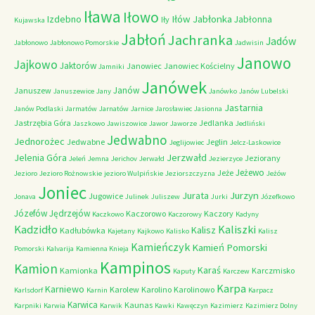
Iława
Iłowo
Iłów
Jabłonka
Izdebno
Jabłonna
Iły
Kujawska
Jabłoń
Jachranka
Jadów
Jabłonowo
Jabłonowo Pomorskie
Jadwisin
Janowo
Jajkowo
Jaktorów
Janowiec
Janowiec Kościelny
Jamniki
Janówek
Janów
Januszew
Januszewice
Jany
Janówko
Janów Lubelski
Jastarnia
Janów Podlaski
Jarmatów
Jarnatów
Jarnice
Jarosławiec
Jasionna
Jastrzębia Góra
Jedlanka
Jaszkowo
Jawiszowice
Jawor
Jaworze
Jedliński
Jedwabno
Jednorożec
Jedwabne
Jeglin
Jeglijowiec
Jelcz-Laskowice
Jerzwałd
Jelenia Góra
Jeziorany
Jeleń
Jemna
Jerichov
Jerwałd
Jezierzyce
Jeżewo
Jeże
Jezioro
Jezioro Rożnowskie
jezioro Wulpińskie
Jeziorszczyzna
Jeżów
Joniec
Jurzyn
Jurata
Jugowice
Jonava
Julinek
Juliszew
Jurki
Józefkowo
Józefów
Jędrzejów
Kaczorowo
Kaczory
Kaczkowo
Kaczorowy
Kadyny
Kadzidło
Kaliszki
Kalisz
Kadłubówka
Kajetany
Kajkowo
Kalisko
Kalisz
Kamieńczyk
Kamień Pomorski
Pomorski
Kalvarija
Kamienna Knieja
Kampinos
Kamion
Karaś
Kamionka
Karczmisko
Kaputy
Karczew
Karpa
Karniewo
Karolew
Karolino
Karolinowo
Karlsdorf
Karnin
Karpacz
Karwica
Kaunas
Karpniki
Karwia
Karwik
Kawki
Kawęczyn
Kazimierz
Kazimierz Dolny