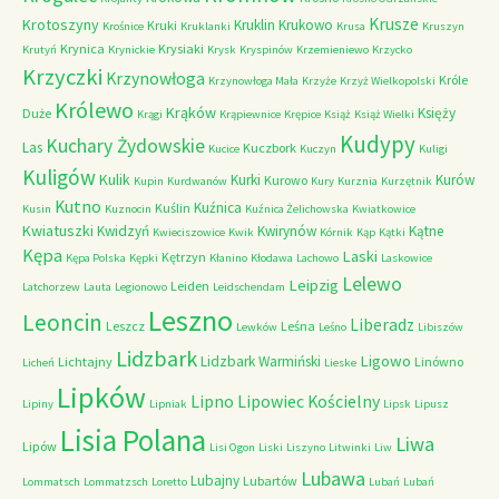
Krusze
Krotoszyny
Kruklin
Krukowo
Kruki
Krośnice
Kruklanki
Krusa
Kruszyn
Krynica
Krysiaki
Krutyń
Krynickie
Krysk
Kryspinów
Krzemieniewo
Krzycko
Krzyczki
Krzynowłoga
Króle
Krzynowłoga Mała
Krzyże
Krzyż Wielkopolski
Królewo
Krąków
Księży
Duże
Krągi
Krąpiewnice
Krępice
Książ
Książ Wielki
Kudypy
Kuchary Żydowskie
Las
Kuczbork
Kucice
Kuczyn
Kuligi
Kuligów
Kulik
Kurki
Kurów
Kurowo
Kupin
Kurdwanów
Kury
Kurznia
Kurzętnik
Kutno
Kuźnica
Kuślin
Kusin
Kuznocin
Kuźnica Żelichowska
Kwiatkowice
Kwiatuszki
Kwidzyń
Kwirynów
Kątne
Kwieciszowice
Kwik
Kórnik
Kąp
Kątki
Kępa
Laski
Kętrzyn
Kępa Polska
Kępki
Kłanino
Kłodawa
Lachowo
Laskowice
Lelewo
Leipzig
Leiden
Latchorzew
Lauta
Legionowo
Leidschendam
Leszno
Leoncin
Liberadz
Leszcz
Leśna
Lewków
Leśno
Libiszów
Lidzbark
Ligowo
Lidzbark Warmiński
Lichtajny
Linówno
Licheń
Lieske
Lipków
Lipno
Lipowiec Kościelny
Lipiny
Lipniak
Lipsk
Lipusz
Lisia Polana
Liwa
Lipów
Lisi Ogon
Liski
Liszyno
Litwinki
Liw
Lubawa
Lubajny
Lubartów
Lommatsch
Lommatzsch
Loretto
Lubań
Lubań