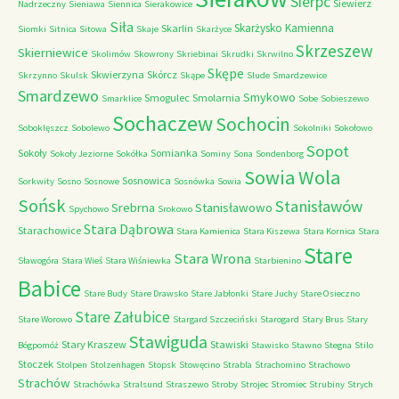
Sierpc
Siewierz
Nadrzeczny
Sieniawa
Siennica
Sierakowice
Siła
Skarżysko Kamienna
Skarlin
Siomki
Sitnica
Sitowa
Skaje
Skarżyce
Skrzeszew
Skierniewice
Skolimów
Skowrony
Skriebinai
Skrudki
Skrwilno
Skępe
Skwierzyna
Skórcz
Skrzynno
Skulsk
Skąpe
Slude
Smardzewice
Smardzewo
Smykowo
Smogulec
Smolarnia
Smarklice
Sobe
Sobieszewo
Sochaczew
Sochocin
Soboklęszcz
Sobolewo
Sokolniki
Sokołowo
Sopot
Sokoły
Somianka
Sokoły Jeziorne
Sokółka
Sominy
Sona
Sondenborg
Sowia Wola
Sosnowica
Sorkwity
Sosno
Sosnowe
Sosnówka
Sowia
Sońsk
Stanisławów
Srebrna
Stanisławowo
Spychowo
Srokowo
Stara Dąbrowa
Starachowice
Stara Kamienica
Stara Kiszewa
Stara Kornica
Stara
Stare
Stara Wrona
Sławogóra
Stara Wieś
Stara Wiśniewka
Starbienino
Babice
Stare Budy
Stare Drawsko
Stare Jabłonki
Stare Juchy
Stare Osieczno
Stare Załubice
Stare Worowo
Stargard Szczeciński
Starogard
Stary Brus
Stary
Stawiguda
Stary Kraszew
Stawiski
Bógpomóż
Stawisko
Stawno
Stegna
Stilo
Stoczek
Stolpen
Stolzenhagen
Stopsk
Stowęcino
Strabla
Strachomino
Strachowo
Strachów
Strachówka
Stralsund
Straszewo
Stroby
Strojec
Stromiec
Strubiny
Strych