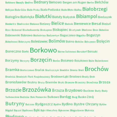
Bednary
Bełchów
Bemowo
Bergen am Rugen
Bałdowo
Becejły
Bedlno
Berlin
Białobrzegi
Biała Podlaska
Bełżyce
Biała Góra
Biała Piska
Białe Błoto
Białka
Białutki
Bibiampol
Białogóra
Białołęka
Białuty
Białystok
Biedaszek
Bielice
Bieniewice
Biesal
Bielawy
Bieżuń
Biederitz
Biedrusko
Bielawa
Bielnik
Biskupiec
Binz
Birkerod
Bischofswerda
Biskupice
Bisztynek
Bledzew
Bnin
Bobolice
Bogurzyn
Bobrowniki
Bobrowo
Bogaczewo
Bochotnica
Bodzentyn
Bogatka
Bolimów
Bolęcin
Bolesławiec
Bolino
Bolechowo
Boleszyno
Bolków
Bolszewo
Borkowo
Boreczno
Borki
Borsuki
Borne Sulinowo
Borsdorf
Borzęcin
Borzymy
Bosewo
Boszkowo
Borzyny
Borów
Boże
Bożenkowo
Brochów
Bramka
Brańsk
Bratuszewo
Brańszczyk
Breddin
Brema
Breń
Brodowe Łąki
Brodowo
Brodnica
Brodnicki Park Krajobrazowy
Brody
Brok
Bronisławów
Brzoza
Bruliny
Brwinów
Brusy
Bryki
Brzezie
Brzeziny
Brzeźnica
Brzozówka
Brzozie
Brzydowo
Brzuza
Buckow
Budy
Budy
Burdąg
Bulkowo
Busko Zdrój
Sulkowskie
Budzów
Buk Pomorski
Burg
Butryny
Bystre Chrzany
Bydgoszcz
Bydlino
Butzow
Bydlin
Bytów
Bąki
Bógdał
Bączal
Bądkowo
Bąki Wieczfnia
Bąkowiec
Błogosławie
Błotnica
Błędowo