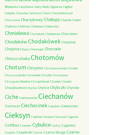
Wieczfnia
Bąkowiec
Błogosławie
Błotnica
Błędówko
Cecylówka
Cedry Małe
Cegielnia
Cegłów
Celejów
Ceranów
Cerkwica
Chalin
Charlottenlund
Chałupy
Charzykowy
Charsznica
Chechło
Chełm
Chełmno
Chełmża
Chlebowo
Chlewiska
Chmielewo
Choczewo
Chmielnik
Chobienice
Chodakówek
Chodaków
Chodzież
Chorzele
Chojnice
Chojny
Chomiąża
Chotomów
Choszczówka
Chotum
Chrcynno
Christiansminde
Chrośle
Chruszczobród
Chruściele
Chruśle
Chrzanowo
Chrzypsko Wielkie
Chrząchówek
Chudek
Chudki
Chyliczki
Chwaliszewo
Chylice
Chynów
Chycina
Ciechanów
Ciche
Ciechanowiec
Ciechocinek
Ciechocin
Ciekocinko
Cieciórki
Cieksyn
Cieplice
Cierpice
Cieszyno
Cigacice
Cybulice
Cottbus
Cyganka
Criewen
Cychry
Czarne
Czaplinek
Czarna Struga
Czaplin
Czarna