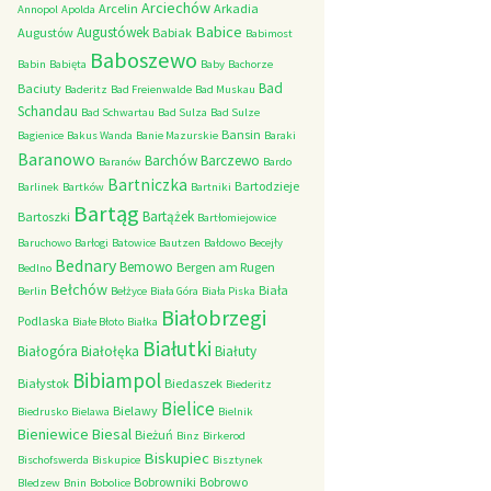
Arciechów
Arcelin
Arkadia
Annopol
Apolda
Babice
Augustówek
Augustów
Babiak
Babimost
Baboszewo
Babin
Babięta
Baby
Bachorze
Bad
Baciuty
Baderitz
Bad Freienwalde
Bad Muskau
Schandau
Bad Schwartau
Bad Sulza
Bad Sulze
Bansin
Bagienice
Bakus Wanda
Banie Mazurskie
Baraki
Baranowo
Barchów
Barczewo
Baranów
Bardo
Bartniczka
Bartodzieje
Barlinek
Bartków
Bartniki
Bartąg
Bartążek
Bartoszki
Bartłomiejowice
Baruchowo
Barłogi
Batowice
Bautzen
Bałdowo
Becejły
Bednary
Bemowo
Bergen am Rugen
Bedlno
Bełchów
Biała
Berlin
Bełżyce
Biała Góra
Biała Piska
Białobrzegi
Podlaska
Białe Błoto
Białka
Białutki
Białogóra
Białołęka
Białuty
Bibiampol
Białystok
Biedaszek
Biederitz
Bielice
Bielawy
Biedrusko
Bielawa
Bielnik
Bieniewice
Biesal
Bieżuń
Binz
Birkerod
Biskupiec
Bischofswerda
Biskupice
Bisztynek
Bobrowniki
Bobrowo
Bledzew
Bnin
Bobolice