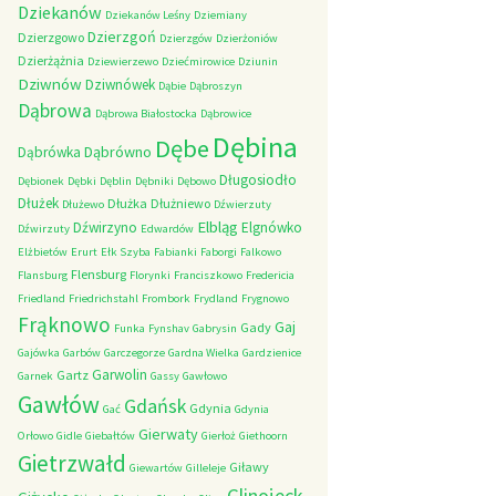
Dziekanów
Dziekanów Leśny
Dziemiany
Dzierzgoń
Dzierzgowo
Dzierzgów
Dzierżoniów
Dzierżążnia
Dziewierzewo
Dziećmirowice
Dziunin
Dziwnów
Dziwnówek
Dąbie
Dąbroszyn
Dąbrowa
Dąbrowa Białostocka
Dąbrowice
Dębina
Dębe
Dąbrówno
Dąbrówka
Długosiodło
Dębionek
Dębki
Dęblin
Dębniki
Dębowo
Dłużek
Dłużka
Dłużniewo
Dłużewo
Dźwierzuty
Elbląg
Dźwirzyno
Elgnówko
Dźwirzuty
Edwardów
Elżbietów
Erurt
Ełk Szyba
Fabianki
Faborgi
Falkowo
Flensburg
Flansburg
Florynki
Franciszkowo
Fredericia
Friedland
Friedrichstahl
Frombork
Frydland
Frygnowo
Frąknowo
Gaj
Gady
Funka
Fynshav
Gabrysin
Gajówka
Garbów
Garczegorze
Gardna Wielka
Gardzienice
Garwolin
Gartz
Garnek
Gassy
Gawłowo
Gawłów
Gdańsk
Gdynia
Gać
Gdynia
Gierwaty
Orłowo
Gidle
Giebałtów
Gierłoż
Giethoorn
Gietrzwałd
Giławy
Giewartów
Gilleleje
Glinojeck