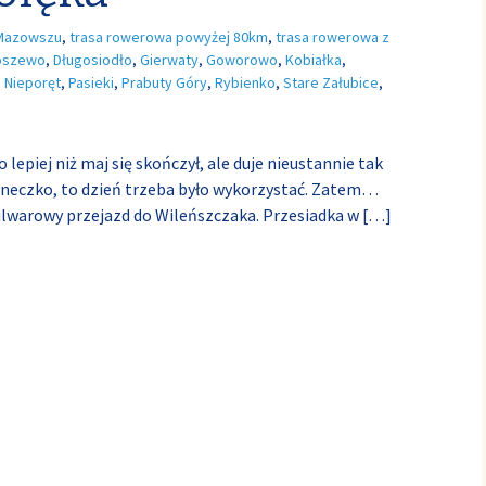
Mazowszu
,
trasa rowerowa powyżej 80km
,
trasa rowerowa z
oszewo
,
Długosiodło
,
Gierwaty
,
Goworowo
,
Kobiałka
,
,
Nieporęt
,
Pasieki
,
Prabuty Góry
,
Rybienko
,
Stare Załubice
,
lepiej niż maj się skończył, ale duje nieustannie tak
łoneczko, to dzień trzeba było wykorzystać. Zatem…
lwarowy przejazd do Wileńszczaka. Przesiadka w
[…]