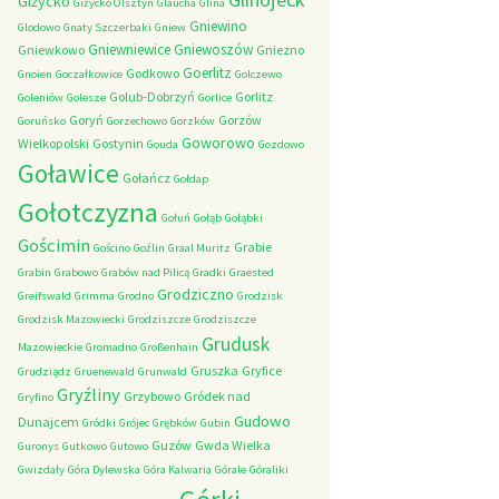
Giżycko
Giżycko Olsztyn
Glaucha
Glina
Gniewino
Glodowo
Gnaty Szczerbaki
Gniew
Gniewniewice
Gniewoszów
Gniewkowo
Gniezno
Goerlitz
Godkowo
Gnoien
Goczałkowice
Golczewo
Golub-Dobrzyń
Gorlitz
Goleniów
Golesze
Gorlice
Goryń
Gorzów
Goruńsko
Gorzechowo
Gorzków
Goworowo
Wielkopolski
Gostynin
Gouda
Gozdowo
Goławice
Gołańcz
Gołdap
Gołotczyzna
Gołuń
Gołąb
Gołąbki
Gościmin
Grabie
Gościno
Goźlin
Graal Muritz
Grabin
Grabowo
Grabów nad Pilicą
Gradki
Graested
Grodziczno
Greifswald
Grimma
Grodno
Grodzisk
Grodzisk Mazowiecki
Grodziszcze
Grodziszcze
Grudusk
Mazowieckie
Gromadno
Großenhain
Gruszka
Gryfice
Grudziądz
Gruenewald
Grunwald
Gryźliny
Grzybowo
Gródek nad
Gryfino
Gudowo
Dunajcem
Gródki
Grójec
Grębków
Gubin
Guzów
Gwda Wielka
Guronys
Gutkowo
Gutowo
Gwizdały
Góra Dylewska
Góra Kalwaria
Górale
Góraliki