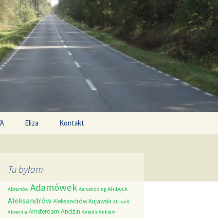
Search
/A
Eliza
Kontakt
for:
Tu byłam
Adamówek
Ahlbeck
Abramów
Aeroskobing
Aleksandrów
Aleksandrów Kujawski
Altranft
Andzin
Amsterdam
Alwernia
Anielin
Anklam