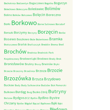
Bogurzyn
Bogaczewo
Bochotnica
Bodzentyn
Bogatka
Bolimów
Bolesławiec
Bolechowo
Boleszyno
Bolęcin
Boreczno
Bolino
Bolków
Bolszewo
Borkowo
Borki
Borne Sulinowo
Borsdorf
Borzęcin
Borzymy
Borsuki
Borzyny
Borów
Bramka
Bosewo
Boszkowo
Boże
Bożenkowo
Brańsk
Bratuszewo
Brańszczyk
Breddin
Brema
Breń
Brochów
Brodnica
Brodnicki Park
Brodowe Łąki
Brodowo
Krajobrazowy
Brody
Brok
Bronisławów
Bruliny
Brwinów
Brusy
Bryki
Brzozie
Brzoza
Brzezie
Brzeziny
Brzeźnica
Brzozówka
Brzydowo
Brzuza
Buckow
Budy
Budy Sulkowskie
Budzów
Buk Pomorski
Butryny
Burdąg
Bulkowo
Busko Zdrój
Burg
Bystre
Bydgoszcz
Bydlino
Butzow
Bydlin
Chrzany
Bąki
Bytów
Bógdał
Bączal
Bądkowo
Bąki
Błędowo