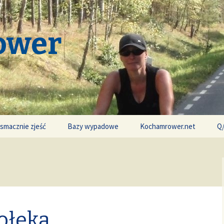
ower
 smacznie zjeść
Bazy wypadowe
Kochamrower.net
Q
ołęka