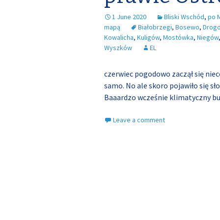
1 June 2020
Bliski Wschód
,
po 
mapą
Białobrzegi
,
Bosewo
,
Drog
Kowalicha
,
Kuligów
,
Mostówka
,
Niegów
Wyszków
EL
czerwiec pogodowo zaczął się nieco 
samo. No ale skoro pojawiło się s
Baaardzo wcześnie klimatyczny bu
Leave a comment