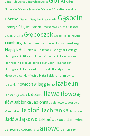
Górki
Góra Puławska
Góra Włodowska
Górki
Noteckie
Górowo Iławskie
Górskie
Góry Miechowskie
Gąsocin
Górzno
Gąbin
Gągolin
Gągławki
Głogów
Gładczyn
Głomsk
Głowaczów
Głuch
Głuchów
Głęboczek
Głusk
Głusko
Głębokie
Hajnówka
Hamburg
Hanna
Hannover
Harlev
Harsz
Havelberg
Hejdyk
Hel
Helenka
Hellebaek
Helsignor
Herfolge
Heringsdorf
Hillerod
Hohenreichendorf
Hohensaaten
Hohnstein
Hojerup
Holte
Holthusen
Holzhausen
Horingsdorf
Hormówek
Hornbaek
Horodyszcze
Hoyerswerda
Humięcino
Huta Szklana
Ibramowice
Izabelin
Isąg
Inowrocław
Iwno
Idzbark
Iława
Iłowo
Izdebno
Iły
Izbica Kujawska
Iłów
Jabłonka
Jabłonna
Jabłonowo
Jabłonowo
Jabłoń
Jachranka
Pomorskie
Jadwisin
Jajkowo
Jadów
Jaktorów
Janowiec
Jamniki
Janowo
Janowiec Kościelny
Januszew