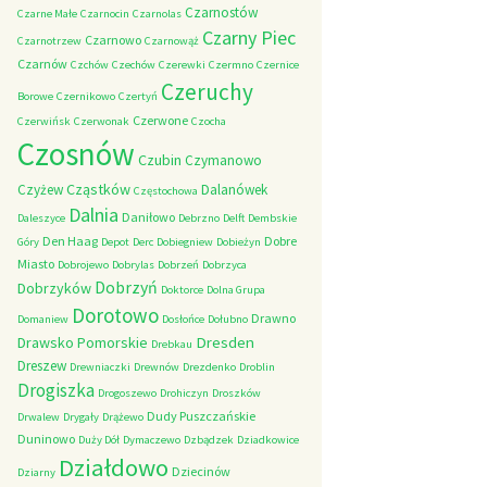
Czarnostów
Czarne Małe
Czarnocin
Czarnolas
Czarny Piec
Czarnowo
Czarnotrzew
Czarnowąż
Czarnów
Czchów
Czechów
Czerewki
Czermno
Czernice
Czeruchy
Borowe
Czernikowo
Czertyń
Czerwone
Czerwińsk
Czerwonak
Czocha
Czosnów
Czubin
Czymanowo
Cząstków
Czyżew
Dalanówek
Częstochowa
Dalnia
Daniłowo
Daleszyce
Debrzno
Delft
Dembskie
Den Haag
Dobre
Góry
Depot
Derc
Dobiegniew
Dobieżyn
Miasto
Dobrojewo
Dobrylas
Dobrzeń
Dobrzyca
Dobrzyń
Dobrzyków
Doktorce
Dolna Grupa
Dorotowo
Drawno
Domaniew
Dosłońce
Dołubno
Dresden
Drawsko Pomorskie
Drebkau
Dreszew
Drewniaczki
Drewnów
Drezdenko
Droblin
Drogiszka
Drogoszewo
Drohiczyn
Droszków
Dudy Puszczańskie
Drwalew
Drygały
Drążewo
Duninowo
Duży Dół
Dymaczewo
Dzbądzek
Dziadkowice
Działdowo
Dziecinów
Dziarny