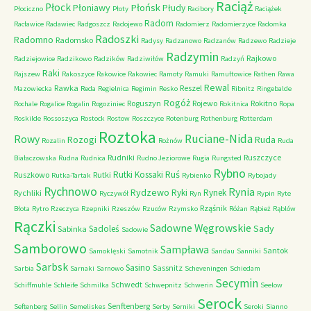
Raciąż
Płock
Płońsk
Płoniawy
Płudy
Płociczno
Płoty
Racibory
Raciążek
Radom
Racławice
Radawiec
Radgoszcz
Radojewo
Radomierz
Radomierzyce
Radomka
Radoszki
Radomno
Radomsko
Radysy
Radzanowo
Radzanów
Radzewo
Radzieje
Radzymin
Rajkowo
Radziejowice
Radzikowo
Radzików
Radziwiłów
Radzyń
Raki
Rajszew
Rakoszyce
Rakowice
Rakowiec
Ramoty
Ramuki
Ramułtowice
Rathen
Rawa
Rewal
Rawka
Reszel
Mazowiecka
Reda
Regielnica
Regimin
Resko
Ribnitz
Ringebalde
Rogóż
Roguszyn
Rojewo
Rokitno
Rochale
Rogalice
Rogalin
Rogoziniec
Rokitnica
Ropa
Roskilde
Rossoszyca
Rostock
Rostow
Roszczyce
Rotenburg
Rothenburg
Rotterdam
Roztoka
Ruciane-Nida
Rowy
Rozogi
Ruda
Rozalin
Rożnów
Ruda
Rudniki
Ruszczyce
Białaczowska
Rudna
Rudnica
Rudno Jeziorowe
Rugia
Rungsted
Rybno
Ruś
Rutki Kossaki
Ruszkowo
Rutki
Rutka-Tartak
Rybienko
Rybojady
Rychnowo
Rynia
Rydzewo
Ryki
Rynek
Rychliki
Ryczywół
Ryn
Rypin
Ryte
Rząśnik
Błota
Rytro
Rzeczyca
Rzepniki
Rzeszów
Rzuców
Rzymsko
Różan
Rąbież
Rąblów
Rączki
Sadowne Węgrowskie
Sady
Sadoleś
Sabinka
Sadowie
Samborowo
Sampława
Santok
Samoklęski
Samotnik
Sandau
Sanniki
Sarbsk
Sasino
Sassnitz
Sarbia
Sarnaki
Sarnowo
Scheveningen
Schiedam
Secymin
Schwedt
Schiffmuhle
Schleife
Schmilka
Schwepnitz
Schwerin
Seelow
Serock
Senftenberg
Seftenberg
Sellin
Semeliskes
Serby
Serniki
Seroki
Sianno