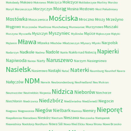
Mokrzyce
Mokowo
Mokrzyca
Mokobody
Mokronos
Molibdorzyce
Morliny
Morsko
Morąg
Morzyczyn
Mosina
Mostowo
Moryń
Morzeszczyn
Most Południowy
Mościska
Mostówka
Mrzeżyno
Mroczno
Mrozy
Moszczenica
Muszaki
Mrągowo
Murzynowo
Mszczonów
Muellrose
Muncheberg
Murowaniec
Myszyniec
Myszczyn
Mącice
Muszyna
Myszadła
Myślinów
Mąkoszyce
Mątyki
Mława
Nacpolsk
Mławka
Mężenin
Młochów
Młodzieszyn
Młynary
Młynki
Napierki
Nadkole
Nadole
Nakło nad Notecią
Nadarzyn
Nadma
Nakło
Naruszewo
Napiwoda
Narty
Narzym
Nasiegniewo
Narew
Nasielsk
Naterki
Nastajki
Nasierowo
Natać
Naumburg
Naunhof
Nawra
NDM
Nałęczów
Nerwik
Neubrandenburg
Neufriedland
Neu Mukran
Nidzica
Nieborów
Niechorze
Neumunster
Neutrebbin
Nicponia
Niedzbórz
Niegocin
Niechłonin
Niedrzwica
Niedźwiadna
Niedźwiedź
Nieporęt
Niegów
Nielbark
Niemiry
Niegowa
Niegowonice
Niemica
Nieszawa
Nieskórz
Niepołomice
Nieradowo
Niestum
Nieszawka
Nietoperek
Nowa Sól
Niewodnica
Nootdorp
Nordhavn
Nowa Wieś Ełcka
Nowa Wrona
Nowe Brzesko