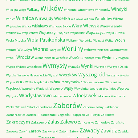
Wilków
Windyki
Wilkasy
Wilczęta
Wilga
Wincenta
Wincentowo
Wincentów
Winnica
Wirwajdy
Wisełka
Witoldów
Wizna
Winiec
Witkowo
Witnica
Wkra
Wlewsk
Wiśniewo
Wnory Wandy
Więcławice
Wiślica
Wiśniowo Ełckie
Wojcieszyn
Wojszczyce
Wodzisław
Wojciechów
Wojnicz
Wojnowice
Wojszki
Wola
Wola Pasikońska
Wolin
Wola Młocka
Wolbrom
Wolbórka
Wolgast
Wolica
Worliny
Wonna
Wolsztyn
Wolnica
Worgule
Wołkowe
Wriezen
Wrocimowice
Wrocław
Września
Wydminy
Wrocki
Wrona
Wrzask
Wrzeście
Wrząca
WTR
Wygoda
Wymysły
Wynki
Wygon
Wykrot
Wylazłowo
Wymyśle
Wyrzysk
Wyrzysk Osiek
Wyszogród
Wyszków
Wysoka
Wysokie Mazowieckie
Wyszel
Wyszyny
Wywła
Wólka Radzymińska
Wójcin
Wólka
Wólka Majdańska
Wólka Smolana
Wąbrzeźno
Wąsy
Wąchock
Wąsewo
Węgrów
Wągrodno
Wąpielsk
Wąwolnica
Wędrzyn
Węgliniec
Władysławowo
Włocławek
Wężyska
Władysławów
Włodawa
Włodowice
Zaborów
Włoka
Włosień
Ystad
Zaberbecze
Zaborów Leśny
Zabłudów
Zacharzowice
Zacieczki
Zaduszniki
Zagnańsk
Zajączek
Zakliczyn
Zaklików
Zalas
Zalewo
Zakroczym
Zakrzewo
Zamczysko
Zamordeje
Zarańsko
Zawady
Zawidz
Zaręby
Zarogów
Zaryń
Zaskwierki
Zatom
Zatory
Zawidz