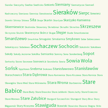
Siemiany
Siekierki
Sianów
Sieczychy
Siedlce
Siedlisko
Siemiatycze
Siemień
Sieraków
Sierpc
Siewierz
Nadrzeczny
Sieniawa
Siennica
Sierakowice
Siła
Skarżysko Kamienna
Skarlin
Siomki
Sitnica
Sitowa
Skaje
Skarżyce
Skrzeszew
Skierniewice
Skolimów
Skowrony
Skriebinai
Skrudki
Skrwilno
Skępe
Skwierzyna
Skórcz
Skrzynno
Skulsk
Skąpe
Slude
Smardzewice
Smardzewo
Smykowo
Smogulec
Smolarnia
Smarklice
Sobe
Sobieszewo
Sochaczew
Sochocin
Soboklęszcz
Sobolewo
Sokolniki
Sokołowo
Sopot
Sokoły
Somianka
Sokoły Jeziorne
Sokółka
Sominy
Sona
Sondenborg
Sowia Wola
Sosnowica
Sorkwity
Sosno
Sosnowe
Sosnówka
Sowia
Sońsk
Stanisławów
Srebrna
Stanisławowo
Spychowo
Srokowo
Stara Dąbrowa
Starachowice
Stara Kamienica
Stara Kiszewa
Stara Kornica
Stara
Stare
Stara Wrona
Sławogóra
Stara Wieś
Stara Wiśniewka
Starbienino
Babice
Stare Budy
Stare Drawsko
Stare Jabłonki
Stare Juchy
Stare Osieczno
Stare Załubice
Stare Worowo
Stargard Szczeciński
Starogard
Stary Brus
Stary
Stawiguda
Stary Kraszew
Stawiski
Bógpomóż
Stawisko
Stawno
Stegna
Stilo