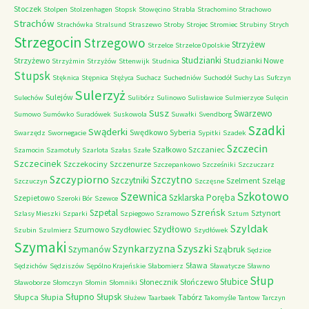
Stoczek
Stolpen
Stolzenhagen
Stopsk
Stowęcino
Strabla
Strachomino
Strachowo
Strachów
Strachówka
Stralsund
Straszewo
Stroby
Strojec
Stromiec
Strubiny
Strych
Strzegocin
Strzegowo
Strzyżew
Strzelce
Strzelce Opolskie
Studzianki
Strzyżewo
Studzianki Nowe
Strzyżmin
Strzyżów
Sttenwijk
Studnica
Stupsk
Stęknica
Stępnica
Stężyca
Suchacz
Suchedniów
Suchodół
Suchy Las
Sufczyn
Sulerzyż
Sulejów
Sulechów
Sulibórz
Sulinowo
Sulisławice
Sulmierzyce
Sulęcin
Susz
Swarzewo
Sumowo
Sumówko
Suradówek
Suskowola
Suwałki
Svendborg
Szadki
Swąderki
Swędkowo
Syberia
Swarzędz
Swornegacie
Sypitki
Szadek
Szczecin
Szałkowo
Szczaniec
Szamocin
Szamotuły
Szarlota
Szałas
Szałe
Szczecinek
Szczekociny
Szczenurze
Szczepankowo
Szcześniki
Szczuczarz
Szczypiorno
Szczytno
Szczytniki
Szelment
Szeląg
Szczuczyn
Szczęsne
Szkotowo
Szewnica
Szklarska Poręba
Szepietowo
Szeroki Bór
Szewce
Szreńsk
Szpetal
Sztynort
Szlasy Mieszki
Szparki
Szpiegowo
Szramowo
Sztum
Szyldak
Szydłowo
Szumowo
Szydłowiec
Szubin
Szulmierz
Szydłówek
Szymaki
Szyszki
Szynkarzyzna
Szymanów
Sząbruk
Sędzice
Sława
Sędzichów
Sędziszów
Sępólno Krajeńskie
Słabomierz
Sławatycze
Sławno
Słup
Słubice
Słonecznik
Słończewo
Sławoborze
Słomczyn
Słomin
Słomniki
Słupno
Słupsk
Słupca
Słupia
Tabórz
Służew
Taarbaek
Takomyśle
Tantow
Tarczyn