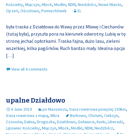
Kościelny
,
Miączyn
,
Mlock
,
Modlin
,
NDM
,
Niedzbórz
,
Nowe Miasto
,
Ojrzeń
,
Ościsłowo
,
Pomiechówek
EL
była traska z Działdowa do Wawy przez Mławę i Ciechanów
(tutaj była), przyszła pora na kierunek odwrotny. Lubię w tę
stronę jechać opłotkami. Traska fajna, dużo lasu, zieleni
wszelkiej, kilka pagórków. Ruch bardzo mały. Idealna opcja
[…]
View all 4 comments
upalne Działdowo
4 June 2019
po Mazowszu
,
trasa rowerowa powyżej 150km
,
trasa rowerowa z mapą
,
Wkra
Borkowo
,
Chotum
,
Cieksyn
,
Czosnów
,
Dalnia
,
Drogiszka
,
Działdowo
,
Goławice
,
Kurki
,
Liberadz
,
Lipowiec Kościelny
,
Miączyn
,
Mlock
,
Modlin
,
NDM
,
Niedzbórz
,