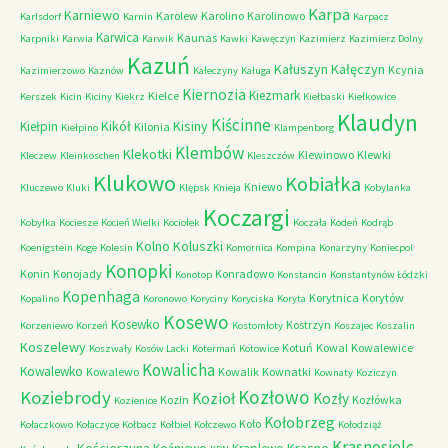
Karpa
Karniewo
Karolew
Karolino
Karolinowo
Karlsdorf
Karnin
Karpacz
Karwica
Kaunas
Karpniki
Karwia
Karwik
Kawki
Kawęczyn
Kazimierz
Kazimierz Dolny
Kazuń
Kałuszyn
Kałęczyn
Kcynia
Kazimierzowo
Kaznów
Kałeczyny
Kaługa
Kiernozia
Kiezmark
Kielce
Kerszek
Kicin
Kiciny
Kiekrz
Kiełbaski
Kiełkowice
Klaudyn
Kiścinne
Kikół
Kisiny
Kiełpin
Kilonia
Kiełpino
Klampenborg
Klembów
Klekotki
Klewinowo
Klewki
Kleczew
Kleinkoschen
Kleszczów
Klukowo
Kobiałka
Kniewo
Kluczewo
Kluki
Klępsk
Knieja
Kobylanka
Koczargi
Kobyłka
Kociesze
Kocień Wielki
Kociołek
Koczała
Kodeń
Kodrąb
Kolno
Koluszki
Koenigstein
Koge
Kolesin
Komornica
Kompina
Konarzyny
Koniecpol
Konopki
Konin
Konojady
Konradowo
Konotop
Konstancin
Konstantynów Łódzki
Kopenhaga
Korytnica
Korytów
Kopalino
Koronowo
Koryciny
Koryciska
Koryta
Kosewo
Kosewko
Kostrzyn
Korzeniewo
Korzeń
Kostomłoty
Koszajec
Koszalin
Koszelewy
Kotuń
Kowal
Kowalewice
Koszwały
Kosów Lacki
Kotermań
Kotowice
Kowalicha
Kowalewko
Kowalewo
Kowalik
Kownatki
Kownaty
Koziczyn
Kozłowo
Koziebrody
Kozioł
Kozły
Kozin
Kozłówka
Kozienice
Kołobrzeg
Koło
Kołaczkowo
Kołaczyce
Kołbacz
Kołbiel
Kołczewo
Kołodziąż
Krasnosielc