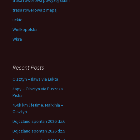
trasa rowerowa powyżej 80km
trasa rowerowa z mapą
uckie
Wielkopolska
Wkra
Recent Posts
Olsztyn – Iława via Łukta
Łapy – Olsztyn via Puszcza
Piska
450k km lifetime. Małkinia –
Olsztyn
Dojczland spontan 2026 dz.6
Dojczland spontan 2026 dz.5