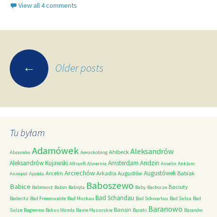
View all 4 comments
Posts
←
Older posts
navigation
Tu byłam
Adamówek
Aleksandrów
Ahlbeck
Abramów
Aeroskobing
Andzin
Aleksandrów Kujawski
Amsterdam
Altranft
Alwernia
Anielin
Anklam
Arciechów
Augustówek
Arcelin
Arkadia
Augustów
Babiak
Annopol
Apolda
Baboszewo
Babice
Baciuty
Babimost
Babin
Babięta
Baby
Bachorze
Bad Schandau
Baderitz
Bad Freienwalde
Bad Muskau
Bad Schwartau
Bad Sulza
Bad
Baranowo
Bansin
Sulze
Bagienice
Bakus Wanda
Banie Mazurskie
Baraki
Baranów