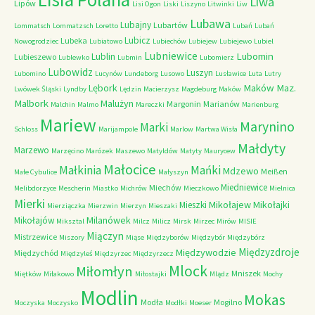
Liwa
Lipów
Lisi Ogon
Liski
Liszyno
Litwinki
Liw
Lubawa
Lubajny
Lubartów
Lommatsch
Lommatzsch
Loretto
Lubań
Lubań
Lubicz
Lubeka
Nowogrodziec
Lubiatowo
Lubiechów
Lubiejew
Lubiejewo
Lubiel
Lubniewice
Lubomin
Lublin
Lubieszewo
Lublewko
Lubmin
Lubomierz
Lubowidz
Luszyn
Lubomino
Lucynów
Lundeborg
Lusowo
Lusławice
Luta
Lutry
Maków Maz.
Lębork
Lwówek Śląski
Lyndby
Lędzin
Macierzysz
Magdeburg
Maków
Malbork
Malużyn
Margonin
Marianów
Malchin
Malmo
Mareczki
Marienburg
Mariew
Marynino
Marki
Schloss
Marijampole
Marlow
Martwa Wisła
Małdyty
Marzewo
Marzęcino
Marózek
Maszewo
Matyldów
Matyty
Maurycew
Małocice
Małkinia
Mańki
Mdzewo
Meißen
Małe Cybulice
Małyszyn
Miedniewice
Miechów
Melibdorzyce
Mescherin
Miastko
Michrów
Mieczkowo
Mielnica
Mierki
Mikołajew
Mikołajki
Mieszki
Mierziączka
Mierzwin
Mierzyn
Mieszaki
Milanówek
Mikołajów
Miksztal
Milcz
Milicz
Mirsk
Mirzec
Mirów
MISIE
Miączyn
Mistrzewice
Miszory
Miąse
Międzyborów
Międzybór
Międzybórz
Międzyzdroje
Międzywodzie
Międzychód
Międzyleś
Międzyrzec
Międzyrzecz
Mlock
Miłomłyn
Mniszek
Miętków
Miłakowo
Miłostajki
Mlądz
Mochy
Modlin
Mokas
Modła
Mogilno
Moczyska
Moczysko
Modłki
Moeser