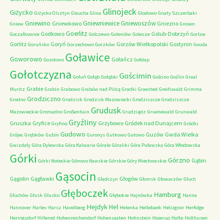
Glinojeck
Giżycko
Giżycko Olsztyn
Glaucha
Glina
Glodowo
Gnaty Szczerbaki
Gniewino
Gniewniewice
Gniewoszów
Gniewkowo
Gniezno
Gniew
Gnoien
Goerlitz
Godkowo
Golub-Dobrzyń
Goczałkowice
Golczewo
Goleniów
Golesze
Gorlice
Gorlitz
Goryń
Gorzów Wielkopolski
Gostynin
Goruńsko
Gorzechowo
Gorzków
Gouda
Goławice
Goworowo
Gołańcz
Gozdowo
Gołdap
Gołotczyzna
Gościmin
Gołuń
Gołąb
Gołąbki
Gościno
Goźlin
Graal
Grabie
Muritz
Grabin
Grabowo
Grabów nad Pilicą
Gradki
Graested
Greifswald
Grimma
Grodziczno
Grodno
Grodzisk
Grodzisk Mazowiecki
Grodziszcze
Grodziszcze
Grudusk
Mazowieckie
Gromadno
Großenhain
Grudziądz
Gruenewald
Grunwald
Gryźliny
Gruszka
Gryfice
Grzybowo
Gródek nad Dunajcem
Gryfino
Gródki
Gudowo
Guzów
Gwda Wielka
Grójec
Grębków
Gubin
Guronys
Gutkowo
Gutowo
Gwizdały
Góra Dylewska
Góra Kalwaria
Górale
Góraliki
Góra Puławska
Góra Włodowska
Górki
Górzno
Gąbin
Górki Noteckie
Górowo Iławskie
Górskie
Góry Miechowskie
Gąsocin
Gągolin
Gągławki
Głogów
Gładczyn
Głomsk
Głowaczów
Głuch
Głęboczek
Hamburg
Głuchów
Głusk
Głusko
Głębokie
Hajnówka
Hanna
Hejdyk
Hel
Hannover
Harlev
Harsz
Havelberg
Helenka
Hellebaek
Helsignor
Herfolge
Heringsdorf
Hillerod
Hohenreichendorf
Hohensaaten
Hohnstein
Hojerup
Holte
Holthusen