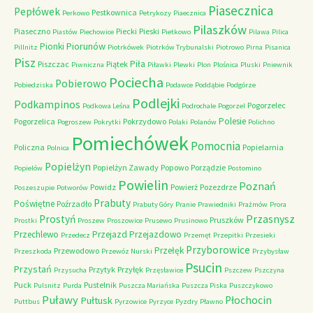
Piasecznica
Pepłówek
Pestkownica
Perkowo
Petrykozy
Piaecznica
Pilaszków
Piaseczno
Piecki
Pieski
Piastów
Piechowice
Pietkowo
Pilawa
Pilica
Piorunów
Pionki
Pillnitz
Piotrkówek
Piotrków Trybunalski
Piotrowo
Pirna
Pisanica
Pisz
Piła
Piszczac
Piątek
Piwniczna
Piławki
Plewki
Plon
Plośnica
Pluski
Pniewnik
Pociecha
Pobierowo
Pobiedziska
Podawce
Poddąbie
Podgórze
Podlejki
Podkampinos
Pogorzelec
Podkowa Leśna
Podrochale
Pogorzel
Polesie
Pogorzelica
Pokrzydowo
Pogroszew
Pokrytki
Polaki
Polanów
Polichno
Pomiechówek
Pomocnia
Policzna
Popielarnia
Polnica
Popielżyn
Popielżyn Zawady
Popowo
Porządzie
Popielów
Postomino
Powielin
Poznań
Powidz
Powierż
Pozezdrze
Poszeszupie
Potworów
Prabuty
Poświętne
Poźrzadło
Prabuty Góry
Pranie
Prawiedniki
Prażmów
Prora
Przasnysz
Prostyń
Pruszków
Prostki
Proszew
Proszowice
Prusewo
Prusinowo
Przechlewo
Przejazd
Przejazdowo
Przedecz
Przemęt
Przepitki
Przesieki
Przyborowice
Przełęk
Przewodowo
Przeszkoda
Przewóz Nurski
Przybysław
Psucin
Przystań
Przytyk
Przyłęk
Przysucha
Przęsławice
Pszczew
Pszczyna
Puck
Pustelnik
Pulsnitz
Purda
Puszcza Mariańska
Puszcza Piska
Puszczykowo
Puławy
Pułtusk
Płochocin
Puttbus
Pyrzowice
Pyrzyce
Pyzdry
Pławno