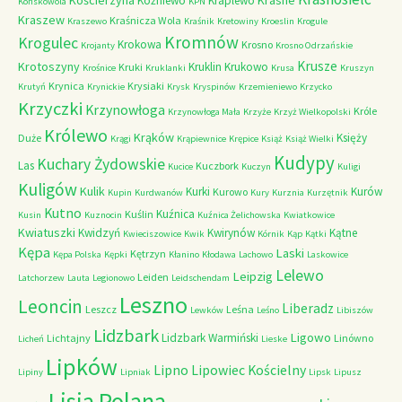
Kościerzyna
Krasne
Koźniewo
Kraplewo
Końskowola
KPN
Kraszew
Kraśnicza Wola
Kraszewo
Kraśnik
Kretowiny
Kroeslin
Krogule
Kromnów
Krogulec
Krokowa
Krosno
Krojanty
Krosno Odrzańskie
Krusze
Krotoszyny
Kruklin
Krukowo
Kruki
Krośnice
Kruklanki
Krusa
Kruszyn
Krynica
Krysiaki
Krutyń
Krynickie
Krysk
Kryspinów
Krzemieniewo
Krzycko
Krzyczki
Krzynowłoga
Króle
Krzynowłoga Mała
Krzyże
Krzyż Wielkopolski
Królewo
Krąków
Księży
Duże
Krągi
Krąpiewnice
Krępice
Książ
Książ Wielki
Kudypy
Kuchary Żydowskie
Las
Kuczbork
Kucice
Kuczyn
Kuligi
Kuligów
Kulik
Kurki
Kurów
Kurowo
Kupin
Kurdwanów
Kury
Kurznia
Kurzętnik
Kutno
Kuźnica
Kuślin
Kusin
Kuznocin
Kuźnica Żelichowska
Kwiatkowice
Kwiatuszki
Kwidzyń
Kwirynów
Kątne
Kwieciszowice
Kwik
Kórnik
Kąp
Kątki
Kępa
Laski
Kętrzyn
Kępa Polska
Kępki
Kłanino
Kłodawa
Lachowo
Laskowice
Lelewo
Leipzig
Leiden
Latchorzew
Lauta
Legionowo
Leidschendam
Leszno
Leoncin
Liberadz
Leszcz
Leśna
Lewków
Leśno
Libiszów
Lidzbark
Ligowo
Lidzbark Warmiński
Lichtajny
Linówno
Licheń
Lieske
Lipków
Lipno
Lipowiec Kościelny
Lipiny
Lipniak
Lipsk
Lipusz
Lisia Polana