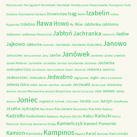
Holzhausen
Horingsdorf
Hormówek
Hornbaek
Horodyszcze
Hoyerswerda
Humięcino
Huta
Izabelin
Isąg
Inowrocław
Iwno
Szklana
Ibramowice
Idzbark
Izbica
Iława
Iłowo
Iłów
Jabłonka
Izdebno
Jabłonna
Iły
Kujawska
Jabłoń
Jachranka
Jadów
Jabłonowo
Jabłonowo Pomorskie
Jadwisin
Janowo
Jajkowo
Jaktorów
Janowiec
Janowiec Kościelny
Jamniki
Janówek
Janów
Januszew
Januszewice
Jany
Janówko
Janów Lubelski
Jastarnia
Janów Podlaski
Jarmatów
Jarnatów
Jarnice
Jarosławiec
Jasionna
Jastrzębia Góra
Jedlanka
Jaszkowo
Jawiszowice
Jawor
Jaworze
Jedliński
Jedwabno
Jednorożec
Jedwabne
Jeglin
Jeglijowiec
Jelcz-Laskowice
Jerzwałd
Jelenia Góra
Jeziorany
Jeleń
Jemna
Jerichov
Jerwałd
Jezierzyce
Jeżewo
Jeże
Jezioro
Jezioro Rożnowskie
jezioro Wulpińskie
Jeziorszczyzna
Jeżów
Joniec
Jurzyn
Jurata
Jugowice
Jonava
Julinek
Juliszew
Jurki
Józefkowo
Józefów
Jędrzejów
Kaczorowo
Kaczory
Kaczkowo
Kaczorowy
Kadyny
Kadzidło
Kaliszki
Kalisz
Kadłubówka
Kajetany
Kajkowo
Kalisko
Kalisz
Kamieńczyk
Kamień Pomorski
Pomorski
Kalvarija
Kamienna Knieja
Kampinos
Kamion
Karaś
Kamionka
Karczmisko
Kaputy
Karczew