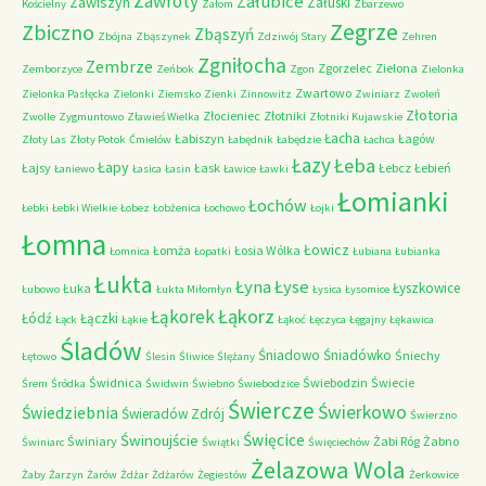
Zawroty
Załubice
Zawiszyn
Załuski
Kościelny
Załom
Zbarzewo
Zegrze
Zbiczno
Zbąszyń
Zbójna
Zbąszynek
Zdziwój Stary
Zehren
Zgniłocha
Zembrze
Zgorzelec
Zielona
Zemborzyce
Zeńbok
Zgon
Zielonka
Zwartowo
Zielonka Pasłęcka
Zielonki
Ziemsko
Zienki
Zinnowitz
Zwiniarz
Zwoleń
Złotoria
Złocieniec
Złotniki
Zwolle
Zygmuntowo
Zławieś Wielka
Złotniki Kujawskie
Łacha
Łabiszyn
Łagów
Złoty Las
Złoty Potok
Ćmielów
Łabędnik
Łabędzie
Łachca
Łazy
Łeba
Łapy
Łajsy
Łask
Łebcz
Łebień
Łaniewo
Łasica
Łasin
Ławice
Ławki
Łomianki
Łochów
Łebki
Łebki Wielkie
Łobez
Łobżenica
Łochowo
Łojki
Łomna
Łowicz
Łomża
Łosia Wólka
Łomnica
Łopatki
Łubiana
Łubianka
Łukta
Łyna
Łyse
Łyszkowice
Łuka
Łubowo
Łukta Miłomłyn
Łysica
Łysomice
Łąkorz
Łąkorek
Łódź
Łączki
Łąck
Łąkie
Łąkoć
Łęczyca
Łęgajny
Łękawica
Śladów
Śniadowo
Śniadówko
Śniechy
Łętowo
Ślesin
Śliwice
Ślężany
Świdnica
Świebodzin
Świecie
Śrem
Śródka
Świdwin
Świebno
Świebodzice
Świercze
Świerkowo
Świedziebnia
Świeradów Zdrój
Świerzno
Świnoujście
Święcice
Świniary
Żabi Róg
Żabno
Świniarc
Świątki
Święciechów
Żelazowa Wola
Żaby
Żarzyn
Żarów
Żdżar
Żdżarów
Żegiestów
Żerkowice