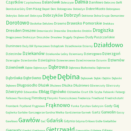
Dalnia
Cząstków
Dalanówek
Daniłowo
Częstochowa
Daleszyce
Debrzno
Delft
Den Haag
Dobre Miasto
Dembskie Góry
Depot
Derc
Dobiegniew
Dobieżyn
Dobrojewo
Dobrzyń
Dobrzyków
Dobrylas
Dobrzeń
Dobrzyca
Doktorce
Dolna Grupa
Domaniew
Dorotowo
Drawsko Pomorskie
Drawno
Dosłońce
Dołubno
Drebkau
Drogiszka
Dresden
Dreszew
Drewniaczki
Drewnów
Drezdenko
Droblin
Dudy Puszczańskie
Drogoszewo
Drohiczyn
Droszków
Drwalew
Drygały
Drążewo
Działdowo
Duninowo
Duży Dół
Dymaczewo
Dzbądzek
Dziadkowice
Dziarny
Dziekanów
Dzierzgoń
Dziecinów
Dzierzgowo
Dziekanów Leśny
Dziemiany
Dziwnów
Dzierżążnia
Dzierzgów
Dzierżoniów
Dziewierzewo
Dziećmirowice
Dziunin
Dąbrowa
Dziwnówek
Dąbie
Dąbroszyn
Dąbrowa Białostocka
Dąbrowice
Dębina
Dębe
Dąbrówno
Dąbrówka
Dębionek
Dębki
Dęblin
Dębniki
Długosiodło
Dłużek
Dłużka
Dłużniewo
Dębowo
Dłużewo
Dźwierzuty
Dźwirzuty
Elbląg
Dźwirzyno
Elgnówko
Edwardów
Elżbietów
Erurt
Ełk Szyba
Fabianki
Faborgi
Flensburg
Falkowo
Flansburg
Florynki
Franciszkowo
Fredericia
Friedland
Friedrichstahl
Frąknowo
Gaj
Gady
Frombork
Frydland
Frygnowo
Funka
Fynshav
Gabrysin
Garwolin
Gartz
Gajówka
Garbów
Garczegorze
Gardna Wielka
Gardzienice
Garnek
Gassy
Gawłów
Gdańsk
Gdynia
Gawłowo
Gać
Gdynia Orłowo
Gidle
Giebałtów
Gietrzwałd
Gierwaty
Giławy
Gierłoż
Giethoorn
Giewartów
Gilleleje