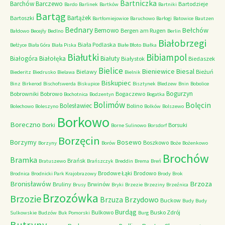
Bartniczka
Barchów
Barczewo
Bartodzieje
Bardo
Barlinek
Bartków
Bartniki
Bartąg
Bartążek
Bartoszki
Bartłomiejowice
Baruchowo
Barłogi
Batowice
Bautzen
Bednary
Bełchów
Bemowo
Bergen am Rugen
Bałdowo
Becejły
Bedlno
Berlin
Białobrzegi
Biała Podlaska
Bełżyce
Biała Góra
Biała Piska
Białe Błoto
Białka
Białutki
Bibiampol
Białogóra
Białołęka
Białuty
Białystok
Biedaszek
Bielice
Bieniewice
Biesal
Bielawy
Bieżuń
Biederitz
Biedrusko
Bielawa
Bielnik
Biskupiec
Binz
Birkerod
Bischofswerda
Biskupice
Bisztynek
Bledzew
Bnin
Bobolice
Bogurzyn
Bobrowniki
Bobrowo
Bogaczewo
Bochotnica
Bodzentyn
Bogatka
Bolimów
Bolęcin
Bolesławiec
Bolino
Bolechowo
Boleszyno
Bolków
Bolszewo
Borkowo
Boreczno
Borki
Borsuki
Borne Sulinowo
Borsdorf
Borzęcin
Borzymy
Bosewo
Boszkowo
Borzyny
Borów
Boże
Bożenkowo
Brochów
Bramka
Brańsk
Bratuszewo
Brańszczyk
Breddin
Brema
Breń
Brodowe Łąki
Brodowo
Brodnica
Brodnicki Park Krajobrazowy
Brody
Brok
Bronisławów
Brzoza
Bruliny
Brwinów
Brusy
Bryki
Brzezie
Brzeziny
Brzeźnica
Brzozówka
Brzozie
Brzydowo
Brzuza
Buckow
Budy
Budy
Burdąg
Bulkowo
Busko Zdrój
Sulkowskie
Budzów
Buk Pomorski
Burg