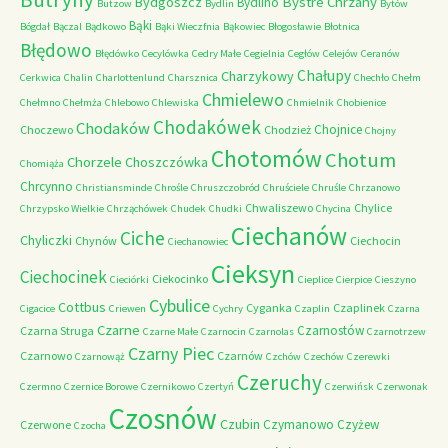
Butryny
Bystre Chrzany
Bydgoszcz
Bydlino
Butzow
Bydlin
Bytów
Bąki
Bógdał
Bączal
Bądkowo
Bąki Wieczfnia
Bąkowiec
Błogosławie
Błotnica
Błędowo
Błędówko
Cecylówka
Cedry Małe
Cegielnia
Cegłów
Celejów
Ceranów
Chałupy
Charzykowy
Cerkwica
Chalin
Charlottenlund
Charsznica
Chechło
Chełm
Chmielewo
Chełmno
Chełmża
Chlebowo
Chlewiska
Chmielnik
Chobienice
Chodakówek
Chodaków
Chojnice
Choczewo
Chodzież
Chojny
Chotomów
Chotum
Chorzele
Choszczówka
Chomiąża
Chrcynno
Christiansminde
Chrośle
Chruszczobród
Chruściele
Chruśle
Chrzanowo
Chwaliszewo
Chylice
Chrzypsko Wielkie
Chrząchówek
Chudek
Chudki
Chycina
Ciechanów
Ciche
Chyliczki
Chynów
Ciechocin
Ciechanowiec
Cieksyn
Ciechocinek
Ciekocinko
Cieciórki
Cieplice
Cierpice
Cieszyno
Cybulice
Cottbus
Cyganka
Czaplinek
Cigacice
Criewen
Cychry
Czaplin
Czarna
Czarne
Czarnostów
Czarna Struga
Czarne Małe
Czarnocin
Czarnolas
Czarnotrzew
Czarny Piec
Czarnowo
Czarnów
Czarnowąż
Czchów
Czechów
Czerewki
Czeruchy
Czermno
Czernice Borowe
Czernikowo
Czertyń
Czerwińsk
Czerwonak
Czosnów
Czubin
Czymanowo
Czyżew
Czerwone
Czocha