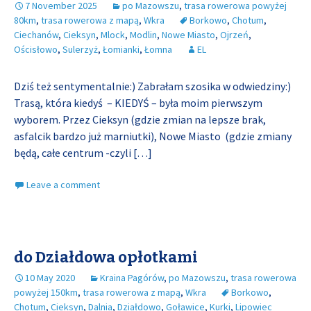
7 November 2025
po Mazowszu
,
trasa rowerowa powyżej
80km
,
trasa rowerowa z mapą
,
Wkra
Borkowo
,
Chotum
,
Ciechanów
,
Cieksyn
,
Mlock
,
Modlin
,
Nowe Miasto
,
Ojrzeń
,
Ościsłowo
,
Sulerzyż
,
Łomianki
,
Łomna
EL
Dziś też sentymentalnie:) Zabrałam szosika w odwiedziny:)
Trasą, która kiedyś – KIEDYŚ – była moim pierwszym
wyborem. Przez Cieksyn (gdzie zmian na lepsze brak,
asfalcik bardzo już marniutki), Nowe Miasto (gdzie zmiany
będą, całe centrum -czyli
[…]
Leave a comment
do Działdowa opłotkami
10 May 2020
Kraina Pagórów
,
po Mazowszu
,
trasa rowerowa
powyżej 150km
,
trasa rowerowa z mapą
,
Wkra
Borkowo
,
Chotum
,
Cieksyn
,
Dalnia
,
Działdowo
,
Goławice
,
Kurki
,
Lipowiec