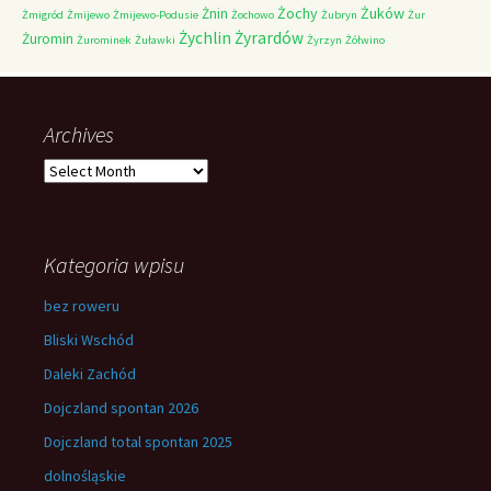
Żochy
Żuków
Żnin
Żmigród
Żmijewo
Żmijewo-Podusie
Żochowo
Żubryn
Żur
Żychlin
Żyrardów
Żuromin
Żurominek
Żuławki
Żyrzyn
Żółwino
Archives
Archives
Kategoria wpisu
bez roweru
Bliski Wschód
Daleki Zachód
Dojczland spontan 2026
Dojczland total spontan 2025
dolnośląskie