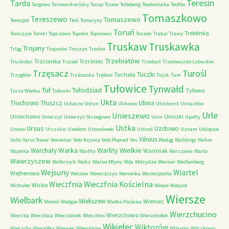
Teresin
Tarda
Targowo
Tarnowskie Góry
Tarup
Tczew
Telleborg
Teodorówka
Teofile
Tomaszkowo
Tereszewo
Tomaszewo
Terespol
Tleń
Tomaryny
Toruń
Treblinka
Tomczyce
Tomki
Topczewo
Topolin
Toporowo
Toszek
Trakai
Trawy
Truskaw
Truskawka
Trojany
Trląg
Trojanów
Troszyn
Trudna
Trzebiatów
Trzcianka
Trzciniec
Truskolas
Trzciel
Trzebuń
Trzemeszno Lubuskie
Trzęsacz
Turośl
Tuczki
Tuchola
Trzygłów
Trzścianka
Trębice
Tujsk
Tum
Tułowice
Tynwałd
Tuł
Tułodziad
Tyłowo
Turza Wielka
Tuławki
Ukta
Tłuchowo
Tłuszcz
Ulinia
Uchacze
Udryn
Ulikowo
Ulrichorst
Umiastów
Urle
Unieszewo
Uniechowo
Uniszki
Unierzyż
Unierzyż Strzegowo
Unin
Upałty
Ustka
Ursus
Uzdowo
Urowo
Urszulin
Usedom
Ustanówek
Ustroń
Uznam
Uścięcice
Vilnius
Vallo
Varso Tower
Veivieriai
Velo Krynica
Velo Poprad
Ves
Wadąg
Walidrogi
Walim
Warka
Warlity Wielkie
Warchały
Warmiak
Wapnica
Warlity
Warszawa
Warta
Wawrzyszew
Wałbrzych
Wałcz
Ważne Młyny
Wda
Wdzydze
Weimar
Weißenberg
Wejsuny
Wiartel
Wejherowo
Welzow
Wereszczyn
Weronika
Westerplatte
Wieczfnia Kościelna
Wieczfnia
Wicko
Wichulec
Wiejce
Wiejsce
Wiersze
Wielbark
Wieliszew
Wieniec
Wieleń
Wielgie
Wielka Piaśnica
Wierzchucino
Wierzchowo
Wierzba
Wierzbica
Wierzbinek
Wierzbno
Wierzchołek
Wikielec
Wiktorów
Wierzchy
Wiesiółka
Wiewiec
Wiewiórów
Wilanów
Wilczkowo