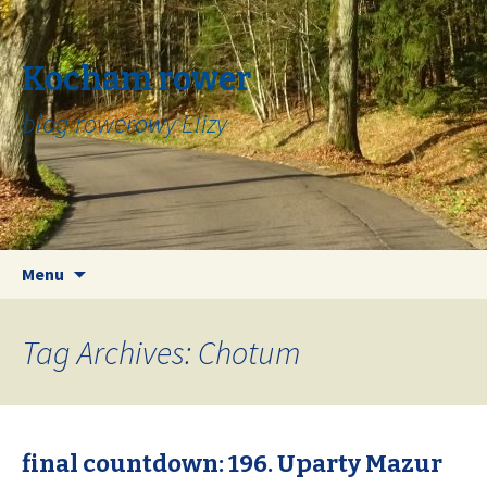
Kocham rower
blog rowerowy Elizy
Skip
Search
Menu
to
for:
content
Tag Archives: Chotum
final countdown: 196. Uparty Mazur