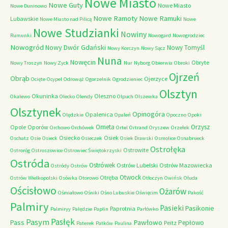
Nowe Miasto
Nowe Guty
Nowe Miasto
Nowe Duninowo
Nowe Ramoty
Nowe Ramuki
Lubawskie
Nowe Miasto nad Pilicą
Nowe
Nowe Studzianki
Nowiny
Rumunki
Nowogard
Nowogrodziec
Nowogród
Nowy Dwór Gdański
Nowy Tomyśl
Nowy Korczyn
Nowy Sącz
Nuna
Nowęcin
Obryte
Nowy Troszyn
Nowy Zyck
Nur
Nyborg
Obierwia
Obroki
Ojrzeń
Obrąb
Ojerzyce
Ocięte
Ocypel
Odrowąż
Ogorzelnik
Ogrodzieniec
Olsztyn
Okuninka
Oleszno
Okalewo
Olecko
Olendy
Olpuch
Olszewka
Olsztynek
Opinogóra
Opalenica
Olędzkie
Opaleń
Opoczno
Opoki
Orneta
Orzysz
Opole
Oporów
Orchowo
Orchówek
Ortel
Ortrand
Oryszew
Orzełek
Osiecko
Osiek
Oschatz
Osie
Osieck
Osieczek
Osiek Drawski
Osmolice
Osnabrueck
Ostrołęka
Ostrowite
Ostroróg
Ostroszowice
Ostrowiec Świętokrzyski
Ostróda
Ostrówek
Ostrów Lubelski
Ostrów Mazowiecka
Ostródy
Ostrów
Otwock
Otręba
Ostrów Wielkopolski
Osówka
Otorowo
Otłoczyn
Owińsk
Ołuda
Ościsłowo
Ożarów
Ośmiałowo
Ośniki
Ośno Lubuskie
Oświęcim
Pakość
Palmiry
Pasieki
Pasikonie
Paprotnia
Palmiryy
Palędzie
Paplin
Parłówko
Pasłęk
Pasym
Pawłowo
Pass
Pepłowo
Peitz
Paterek
Patków
Paulina