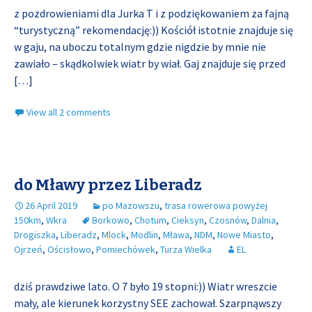
z pozdrowieniami dla Jurka T i z podziękowaniem za fajną
“turystyczną” rekomendację:)) Kościół istotnie znajduje się
w gaju, na uboczu totalnym gdzie nigdzie by mnie nie
zawiało – skądkolwiek wiatr by wiał. Gaj znajduje się przed
[…]
View all 2 comments
do Mławy przez Liberadz
26 April 2019
po Mazowszu
,
trasa rowerowa powyżej
150km
,
Wkra
Borkowo
,
Chotum
,
Cieksyn
,
Czosnów
,
Dalnia
,
Drogiszka
,
Liberadz
,
Mlock
,
Modlin
,
Mława
,
NDM
,
Nowe Miasto
,
Ojrzeń
,
Ościsłowo
,
Pomiechówek
,
Turza Wielka
EL
dziś prawdziwe lato. O 7 było 19 stopni:)) Wiatr wreszcie
mały, ale kierunek korzystny SEE zachował. Szarpnąwszy