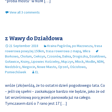
“próba mostu” w NDM
[…]
View all 3 comments
z Wawy do Działdowa
21 September 2018
Kraina Pagórów
,
po Mazowszu
,
trasa
rowerowa powyżej 150km
,
trasa rowerowa z mapą
,
Wkra
Borkowo
,
Chotum
,
Cieksyn
,
Czosnów
,
Dalnia
,
Drogiszka
,
Działdowo
,
Goławice
,
Kisiny
,
Lipowiec Kościelny
,
Miączyn
,
Mlock
,
Modlin
,
NDM
,
Niedzbórz
,
Niegocin
,
Nowe Miasto
,
Ojrzeń
,
Ościsłowo
,
Pomiechówek
EL
wróże (zło)wróżą, że to ostatni dzień pogodowego lata. Co
– jeśli się spełni – zaskakujące bardzo nie będzie, jako że od
lat wrześniową porą jesień panowała już na całego.
Tymczasem dziś o 7 rano jest 17
[…]