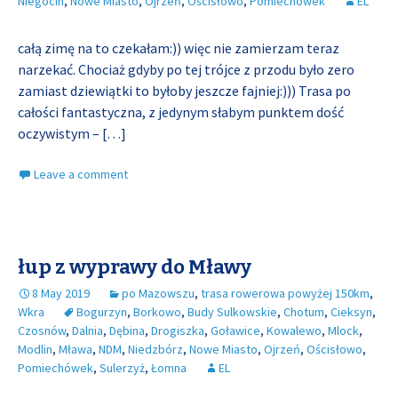
Niegocin
,
Nowe Miasto
,
Ojrzeń
,
Ościsłowo
,
Pomiechówek
EL
całą zimę na to czekałam:)) więc nie zamierzam teraz
narzekać. Chociaż gdyby po tej trójce z przodu było zero
zamiast dziewiątki to byłoby jeszcze fajniej:))) Trasa po
całości fantastyczna, z jedynym słabym punktem dość
oczywistym –
[…]
Leave a comment
łup z wyprawy do Mławy
8 May 2019
po Mazowszu
,
trasa rowerowa powyżej 150km
,
Wkra
Bogurzyn
,
Borkowo
,
Budy Sulkowskie
,
Chotum
,
Cieksyn
,
Czosnów
,
Dalnia
,
Dębina
,
Drogiszka
,
Goławice
,
Kowalewo
,
Mlock
,
Modlin
,
Mława
,
NDM
,
Niedzbórz
,
Nowe Miasto
,
Ojrzeń
,
Ościsłowo
,
Pomiechówek
,
Sulerzyż
,
Łomna
EL