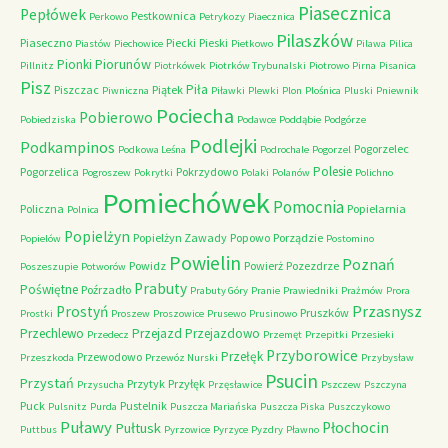
Piasecznica
Pepłówek
Pestkownica
Perkowo
Petrykozy
Piaecznica
Pilaszków
Piaseczno
Piecki
Pieski
Piastów
Piechowice
Pietkowo
Pilawa
Pilica
Piorunów
Pionki
Pillnitz
Piotrkówek
Piotrków Trybunalski
Piotrowo
Pirna
Pisanica
Pisz
Piła
Piszczac
Piątek
Piwniczna
Piławki
Plewki
Plon
Plośnica
Pluski
Pniewnik
Pociecha
Pobierowo
Pobiedziska
Podawce
Poddąbie
Podgórze
Podlejki
Podkampinos
Pogorzelec
Podkowa Leśna
Podrochale
Pogorzel
Polesie
Pogorzelica
Pokrzydowo
Pogroszew
Pokrytki
Polaki
Polanów
Polichno
Pomiechówek
Pomocnia
Policzna
Popielarnia
Polnica
Popielżyn
Popielżyn Zawady
Popowo
Porządzie
Popielów
Postomino
Powielin
Poznań
Powidz
Powierż
Pozezdrze
Poszeszupie
Potworów
Prabuty
Poświętne
Poźrzadło
Prabuty Góry
Pranie
Prawiedniki
Prażmów
Prora
Przasnysz
Prostyń
Pruszków
Prostki
Proszew
Proszowice
Prusewo
Prusinowo
Przechlewo
Przejazd
Przejazdowo
Przedecz
Przemęt
Przepitki
Przesieki
Przyborowice
Przełęk
Przewodowo
Przeszkoda
Przewóz Nurski
Przybysław
Psucin
Przystań
Przytyk
Przyłęk
Przysucha
Przęsławice
Pszczew
Pszczyna
Puck
Pustelnik
Pulsnitz
Purda
Puszcza Mariańska
Puszcza Piska
Puszczykowo
Puławy
Pułtusk
Płochocin
Puttbus
Pyrzowice
Pyrzyce
Pyzdry
Pławno