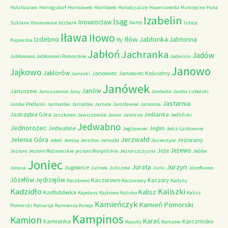
Holzhausen
Horingsdorf
Hormówek
Hornbaek
Horodyszcze
Hoyerswerda
Humięcino
Huta
Izabelin
Isąg
Inowrocław
Iwno
Szklana
Ibramowice
Idzbark
Izbica
Iława
Iłowo
Iłów
Jabłonka
Izdebno
Jabłonna
Iły
Kujawska
Jabłoń
Jachranka
Jadów
Jabłonowo
Jabłonowo Pomorskie
Jadwisin
Janowo
Jajkowo
Jaktorów
Janowiec
Janowiec Kościelny
Jamniki
Janówek
Janów
Januszew
Januszewice
Jany
Janówko
Janów Lubelski
Jastarnia
Janów Podlaski
Jarmatów
Jarnatów
Jarnice
Jarosławiec
Jasionna
Jastrzębia Góra
Jedlanka
Jaszkowo
Jawiszowice
Jawor
Jaworze
Jedliński
Jedwabno
Jednorożec
Jedwabne
Jeglin
Jeglijowiec
Jelcz-Laskowice
Jerzwałd
Jelenia Góra
Jeziorany
Jeleń
Jemna
Jerichov
Jerwałd
Jezierzyce
Jeżewo
Jeże
Jezioro
Jezioro Rożnowskie
jezioro Wulpińskie
Jeziorszczyzna
Jeżów
Joniec
Jurzyn
Jurata
Jugowice
Jonava
Julinek
Juliszew
Jurki
Józefkowo
Józefów
Jędrzejów
Kaczorowo
Kaczory
Kaczkowo
Kaczorowy
Kadyny
Kadzidło
Kaliszki
Kalisz
Kadłubówka
Kajetany
Kajkowo
Kalisko
Kalisz
Kamieńczyk
Kamień Pomorski
Pomorski
Kalvarija
Kamienna Knieja
Kampinos
Kamion
Karaś
Kamionka
Karczmisko
Kaputy
Karczew