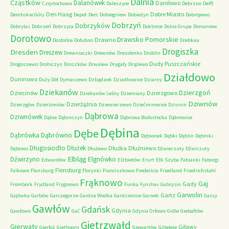
Dalnia
Cząstków
Dalanówek
Daniłowo
Częstochowa
Daleszyce
Debrzno
Delft
Den Haag
Dobre Miasto
Dembskie Góry
Depot
Derc
Dobiegniew
Dobieżyn
Dobrojewo
Dobrzyń
Dobrzyków
Dobrylas
Dobrzeń
Dobrzyca
Doktorce
Dolna Grupa
Domaniew
Dorotowo
Drawsko Pomorskie
Drawno
Dosłońce
Dołubno
Drebkau
Drogiszka
Dresden
Dreszew
Drewniaczki
Drewnów
Drezdenko
Droblin
Dudy Puszczańskie
Drogoszewo
Drohiczyn
Droszków
Drwalew
Drygały
Drążewo
Działdowo
Duninowo
Duży Dół
Dymaczewo
Dzbądzek
Dziadkowice
Dziarny
Dziekanów
Dzierzgoń
Dziecinów
Dzierzgowo
Dziekanów Leśny
Dziemiany
Dziwnów
Dzierżążnia
Dzierzgów
Dzierżoniów
Dziewierzewo
Dziećmirowice
Dziunin
Dąbrowa
Dziwnówek
Dąbie
Dąbroszyn
Dąbrowa Białostocka
Dąbrowice
Dębina
Dębe
Dąbrówno
Dąbrówka
Dębionek
Dębki
Dęblin
Dębniki
Długosiodło
Dłużek
Dłużka
Dłużniewo
Dębowo
Dłużewo
Dźwierzuty
Dźwirzuty
Elbląg
Dźwirzyno
Elgnówko
Edwardów
Elżbietów
Erurt
Ełk Szyba
Fabianki
Faborgi
Flensburg
Falkowo
Flansburg
Florynki
Franciszkowo
Fredericia
Friedland
Friedrichstahl
Frąknowo
Gaj
Gady
Frombork
Frydland
Frygnowo
Funka
Fynshav
Gabrysin
Garwolin
Gartz
Gajówka
Garbów
Garczegorze
Gardna Wielka
Gardzienice
Garnek
Gassy
Gawłów
Gdańsk
Gdynia
Gawłowo
Gać
Gdynia Orłowo
Gidle
Giebałtów
Gietrzwałd
Gierwaty
Giławy
Gierłoż
Giethoorn
Giewartów
Gilleleje