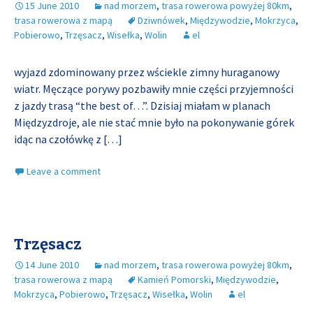
15 June 2010
nad morzem
,
trasa rowerowa powyżej 80km
,
trasa rowerowa z mapą
Dziwnówek
,
Międzywodzie
,
Mokrzyca
,
Pobierowo
,
Trzęsacz
,
Wisełka
,
Wolin
el
wyjazd zdominowany przez wściekle zimny huraganowy
wiatr. Męczące porywy pozbawiły mnie części przyjemności
z jazdy trasą “the best of…”. Dzisiaj miałam w planach
Międzyzdroje, ale nie stać mnie było na pokonywanie górek
idąc na czołówkę z
[…]
Leave a comment
Trzęsacz
14 June 2010
nad morzem
,
trasa rowerowa powyżej 80km
,
trasa rowerowa z mapą
Kamień Pomorski
,
Międzywodzie
,
Mokrzyca
,
Pobierowo
,
Trzęsacz
,
Wisełka
,
Wolin
el