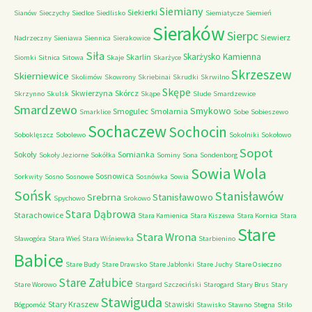
Siemiany
Siekierki
Sianów
Sieczychy
Siedlce
Siedlisko
Siemiatycze
Siemień
Sieraków
Sierpc
Siewierz
Nadrzeczny
Sieniawa
Siennica
Sierakowice
Siła
Skarżysko Kamienna
Skarlin
Siomki
Sitnica
Sitowa
Skaje
Skarżyce
Skrzeszew
Skierniewice
Skolimów
Skowrony
Skriebinai
Skrudki
Skrwilno
Skępe
Skwierzyna
Skórcz
Skrzynno
Skulsk
Skąpe
Slude
Smardzewice
Smardzewo
Smykowo
Smogulec
Smolarnia
Smarklice
Sobe
Sobieszewo
Sochaczew
Sochocin
Soboklęszcz
Sobolewo
Sokolniki
Sokołowo
Sopot
Sokoły
Somianka
Sokoły Jeziorne
Sokółka
Sominy
Sona
Sondenborg
Sowia Wola
Sosnowica
Sorkwity
Sosno
Sosnowe
Sosnówka
Sowia
Sońsk
Stanisławów
Srebrna
Stanisławowo
Spychowo
Srokowo
Stara Dąbrowa
Starachowice
Stara Kamienica
Stara Kiszewa
Stara Kornica
Stara
Stare
Stara Wrona
Sławogóra
Stara Wieś
Stara Wiśniewka
Starbienino
Babice
Stare Budy
Stare Drawsko
Stare Jabłonki
Stare Juchy
Stare Osieczno
Stare Załubice
Stare Worowo
Stargard Szczeciński
Starogard
Stary Brus
Stary
Stawiguda
Stary Kraszew
Stawiski
Bógpomóż
Stawisko
Stawno
Stegna
Stilo