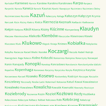
Karpa
Karniewo
Karolew
Karolino
Karolinowo
Karlsdorf
Karnin
Karpacz
Karwica
Kaunas
Karpniki
Karwia
Karwik
Kawki
Kawęczyn
Kazimierz
Kazimierz Dolny
Kazuń
Kałuszyn
Kałęczyn
Kcynia
Kazimierzowo
Kaznów
Kałeczyny
Kaługa
Kiernozia
Kiezmark
Kielce
Kerszek
Kicin
Kiciny
Kiekrz
Kiełbaski
Kiełkowice
Klaudyn
Kiścinne
Kikół
Kisiny
Kiełpin
Kilonia
Kiełpino
Klampenborg
Klembów
Klekotki
Klewinowo
Klewki
Kleczew
Kleinkoschen
Kleszczów
Klukowo
Kobiałka
Kniewo
Kluczewo
Kluki
Klępsk
Knieja
Kobylanka
Koczargi
Kobyłka
Kociesze
Kocień Wielki
Kociołek
Koczała
Kodeń
Kodrąb
Kolno
Koluszki
Koenigstein
Koge
Kolesin
Komornica
Kompina
Konarzyny
Koniecpol
Konopki
Konin
Konojady
Konradowo
Konotop
Konstancin
Konstantynów Łódzki
Kopenhaga
Korytnica
Korytów
Kopalino
Koronowo
Koryciny
Koryciska
Koryta
Kosewo
Kosewko
Kostrzyn
Korzeniewo
Korzeń
Kostomłoty
Koszajec
Koszalin
Koszelewy
Kotuń
Kowal
Kowalewice
Koszwały
Kosów Lacki
Kotermań
Kotowice
Kowalicha
Kowalewko
Kowalewo
Kowalik
Kownatki
Kownaty
Koziczyn
Kozłowo
Koziebrody
Kozioł
Kozły
Kozin
Kozłówka
Kozienice
Kołobrzeg
Koło
Kołaczkowo
Kołaczyce
Kołbacz
Kołbiel
Kołczewo
Kołodziąż
Krasnosielc
Kościerzyna
Krasne
Koźniewo
Kraplewo
Końskowola
KPN