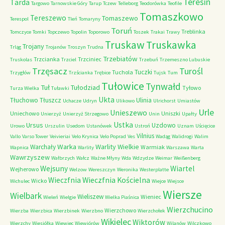
Teresin
Tarda
Targowo
Tarnowskie Góry
Tarup
Tczew
Telleborg
Teodorówka
Teofile
Tomaszkowo
Tereszewo
Tomaszewo
Terespol
Tleń
Tomaryny
Toruń
Treblinka
Tomczyce
Tomki
Topczewo
Topolin
Toporowo
Toszek
Trakai
Trawy
Truskaw
Truskawka
Trojany
Trląg
Trojanów
Troszyn
Trudna
Trzebiatów
Trzcianka
Trzciniec
Truskolas
Trzciel
Trzebuń
Trzemeszno Lubuskie
Trzęsacz
Turośl
Tuczki
Tuchola
Trzygłów
Trzścianka
Trębice
Tujsk
Tum
Tułowice
Tynwałd
Tuł
Tułodziad
Tyłowo
Turza Wielka
Tuławki
Ukta
Tłuchowo
Tłuszcz
Ulinia
Uchacze
Udryn
Ulikowo
Ulrichorst
Umiastów
Urle
Unieszewo
Uniechowo
Uniszki
Unierzyż
Unierzyż Strzegowo
Unin
Upałty
Ustka
Ursus
Uzdowo
Urowo
Urszulin
Usedom
Ustanówek
Ustroń
Uznam
Uścięcice
Vilnius
Vallo
Varso Tower
Veivieriai
Velo Krynica
Velo Poprad
Ves
Wadąg
Walidrogi
Walim
Warka
Warlity Wielkie
Warchały
Warmiak
Wapnica
Warlity
Warszawa
Warta
Wawrzyszew
Wałbrzych
Wałcz
Ważne Młyny
Wda
Wdzydze
Weimar
Weißenberg
Wejsuny
Wiartel
Wejherowo
Welzow
Wereszczyn
Weronika
Westerplatte
Wieczfnia Kościelna
Wieczfnia
Wicko
Wichulec
Wiejce
Wiejsce
Wiersze
Wielbark
Wieliszew
Wieniec
Wieleń
Wielgie
Wielka Piaśnica
Wierzchucino
Wierzchowo
Wierzba
Wierzbica
Wierzbinek
Wierzbno
Wierzchołek
Wikielec
Wiktorów
Wierzchy
Wiesiółka
Wiewiec
Wiewiórów
Wilanów
Wilczkowo