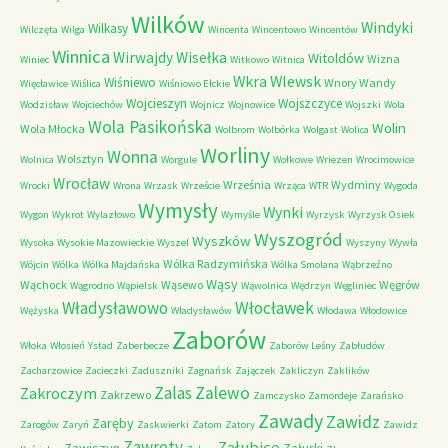
Wilków
Windyki
Wilkasy
Wilczęta
Wilga
Wincenta
Wincentowo
Wincentów
Winnica
Wirwajdy
Wisełka
Witoldów
Wizna
Winiec
Witkowo
Witnica
Wkra
Wlewsk
Wiśniewo
Wnory Wandy
Więcławice
Wiślica
Wiśniowo Ełckie
Wojcieszyn
Wojszczyce
Wodzisław
Wojciechów
Wojnicz
Wojnowice
Wojszki
Wola
Wola Pasikońska
Wolin
Wola Młocka
Wolbrom
Wolbórka
Wolgast
Wolica
Worliny
Wonna
Wolsztyn
Wolnica
Worgule
Wołkowe
Wriezen
Wrocimowice
Wrocław
Września
Wydminy
Wrocki
Wrona
Wrzask
Wrzeście
Wrząca
WTR
Wygoda
Wymysły
Wynki
Wygon
Wykrot
Wylazłowo
Wymyśle
Wyrzysk
Wyrzysk Osiek
Wyszogród
Wyszków
Wysoka
Wysokie Mazowieckie
Wyszel
Wyszyny
Wywła
Wólka Radzymińska
Wójcin
Wólka
Wólka Majdańska
Wólka Smolana
Wąbrzeźno
Wąsy
Wąchock
Wąsewo
Węgrów
Wągrodno
Wąpielsk
Wąwolnica
Wędrzyn
Węgliniec
Władysławowo
Włocławek
Wężyska
Władysławów
Włodawa
Włodowice
Zaborów
Włoka
Włosień
Ystad
Zaberbecze
Zaborów Leśny
Zabłudów
Zacharzowice
Zacieczki
Zaduszniki
Zagnańsk
Zajączek
Zakliczyn
Zaklików
Zalas
Zalewo
Zakroczym
Zakrzewo
Zamczysko
Zamordeje
Zarańsko
Zawady
Zawidz
Zaręby
Zarogów
Zaryń
Zaskwierki
Zatom
Zatory
Zawidz
Zawroty
Załubice