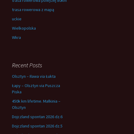
trasa rowerowa powyżej 80km
trasa rowerowa z mapą
uckie
Wielkopolska
Wkra
Recent Posts
Olsztyn – Iława via Łukta
Łapy – Olsztyn via Puszcza
Piska
450k km lifetime. Małkinia –
Olsztyn
Dojczland spontan 2026 dz.6
Dojczland spontan 2026 dz.5