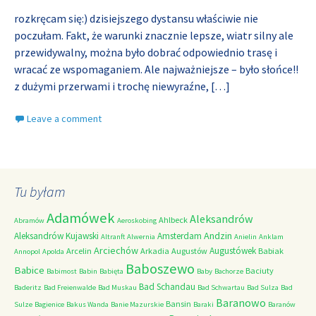
rozkręcam się:) dzisiejszego dystansu właściwie nie
poczułam. Fakt, że warunki znacznie lepsze, wiatr silny ale
przewidywalny, można było dobrać odpowiednio trasę i
wracać ze wspomaganiem. Ale najważniejsze – było słońce!!
z dużymi przerwami i trochę niewyraźne,
[…]
Leave a comment
Tu byłam
Adamówek
Aleksandrów
Ahlbeck
Abramów
Aeroskobing
Andzin
Aleksandrów Kujawski
Amsterdam
Altranft
Alwernia
Anielin
Anklam
Arciechów
Augustówek
Arcelin
Arkadia
Augustów
Babiak
Annopol
Apolda
Baboszewo
Babice
Baciuty
Babimost
Babin
Babięta
Baby
Bachorze
Bad Schandau
Baderitz
Bad Freienwalde
Bad Muskau
Bad Schwartau
Bad Sulza
Bad
Baranowo
Bansin
Sulze
Bagienice
Bakus Wanda
Banie Mazurskie
Baraki
Baranów