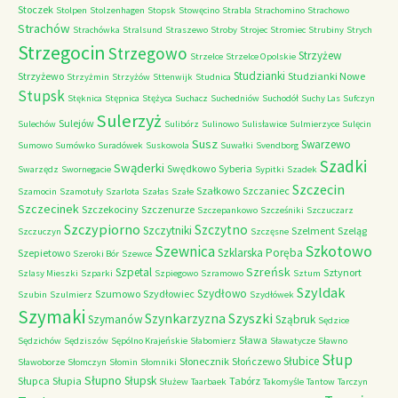
Stoczek
Stolpen
Stolzenhagen
Stopsk
Stowęcino
Strabla
Strachomino
Strachowo
Strachów
Strachówka
Stralsund
Straszewo
Stroby
Strojec
Stromiec
Strubiny
Strych
Strzegocin
Strzegowo
Strzyżew
Strzelce
Strzelce Opolskie
Studzianki
Strzyżewo
Studzianki Nowe
Strzyżmin
Strzyżów
Sttenwijk
Studnica
Stupsk
Stęknica
Stępnica
Stężyca
Suchacz
Suchedniów
Suchodół
Suchy Las
Sufczyn
Sulerzyż
Sulejów
Sulechów
Sulibórz
Sulinowo
Sulisławice
Sulmierzyce
Sulęcin
Susz
Swarzewo
Sumowo
Sumówko
Suradówek
Suskowola
Suwałki
Svendborg
Szadki
Swąderki
Swędkowo
Syberia
Swarzędz
Swornegacie
Sypitki
Szadek
Szczecin
Szałkowo
Szczaniec
Szamocin
Szamotuły
Szarlota
Szałas
Szałe
Szczecinek
Szczekociny
Szczenurze
Szczepankowo
Szcześniki
Szczuczarz
Szczypiorno
Szczytno
Szczytniki
Szelment
Szeląg
Szczuczyn
Szczęsne
Szkotowo
Szewnica
Szklarska Poręba
Szepietowo
Szeroki Bór
Szewce
Szreńsk
Szpetal
Sztynort
Szlasy Mieszki
Szparki
Szpiegowo
Szramowo
Sztum
Szyldak
Szydłowo
Szumowo
Szydłowiec
Szubin
Szulmierz
Szydłówek
Szymaki
Szyszki
Szynkarzyzna
Szymanów
Sząbruk
Sędzice
Sława
Sędzichów
Sędziszów
Sępólno Krajeńskie
Słabomierz
Sławatycze
Sławno
Słup
Słubice
Słonecznik
Słończewo
Sławoborze
Słomczyn
Słomin
Słomniki
Słupno
Słupsk
Słupca
Słupia
Tabórz
Służew
Taarbaek
Takomyśle
Tantow
Tarczyn