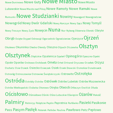
Nowe Miasto
Nowe Guty
Nowe Miasto
Nowe Duninowo
Nowe Ramoty
Nowe Ramuki
Lubawskie
Nowe Miasto nad Pilicą
Nowe
Nowe Studzianki
Nowiny
Rumunki
Nowogard
Nowogrodziec
Nowogród
Nowy Dwór Gdański
Nowy Tomyśl
Nowy Korczyn
Nowy Sącz
Nuna
Nowęcin
Obryte
Nowy Troszyn
Nowy Zyck
Nur
Nyborg
Obierwia
Obroki
Ojrzeń
Obrąb
Ojerzyce
Ocięte
Ocypel
Odrowąż
Ogorzelnik
Ogrodzieniec
Olsztyn
Okuninka
Oleszno
Okalewo
Olecko
Olendy
Olpuch
Olszewka
Olsztynek
Opinogóra
Opalenica
Olędzkie
Opaleń
Opoczno
Opoki
Orneta
Orzysz
Opole
Oporów
Orchowo
Orchówek
Ortel
Ortrand
Oryszew
Orzełek
Osiecko
Osiek
Oschatz
Osie
Osieck
Osieczek
Osiek Drawski
Osmolice
Osnabrueck
Ostrołęka
Ostrowite
Ostroróg
Ostroszowice
Ostrowiec Świętokrzyski
Ostróda
Ostrówek
Ostrów Lubelski
Ostrów Mazowiecka
Ostródy
Ostrów
Otwock
Otręba
Ostrów Wielkopolski
Osówka
Otorowo
Otłoczyn
Owińsk
Ołuda
Ościsłowo
Ożarów
Ośmiałowo
Ośniki
Ośno Lubuskie
Oświęcim
Pakość
Palmiry
Pasieki
Pasikonie
Paprotnia
Palmiryy
Palędzie
Paplin
Parłówko
Pasłęk
Pasym
Pawłowo
Pass
Pepłowo
Peitz
Paterek
Patków
Paulina