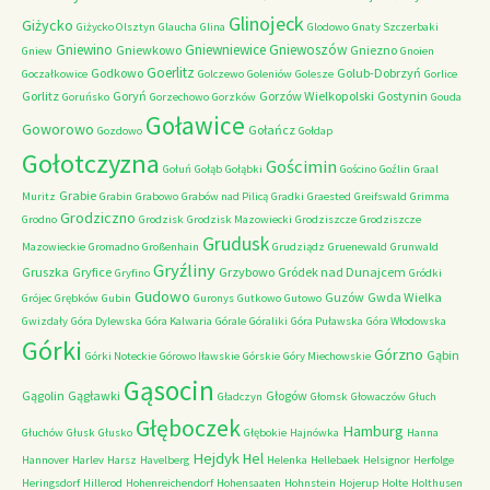
Glinojeck
Giżycko
Giżycko Olsztyn
Glaucha
Glina
Glodowo
Gnaty Szczerbaki
Gniewino
Gniewniewice
Gniewoszów
Gniewkowo
Gniezno
Gniew
Gnoien
Goerlitz
Godkowo
Golub-Dobrzyń
Goczałkowice
Golczewo
Goleniów
Golesze
Gorlice
Gorlitz
Goryń
Gorzów Wielkopolski
Gostynin
Goruńsko
Gorzechowo
Gorzków
Gouda
Goławice
Goworowo
Gołańcz
Gozdowo
Gołdap
Gołotczyzna
Gościmin
Gołuń
Gołąb
Gołąbki
Gościno
Goźlin
Graal
Grabie
Muritz
Grabin
Grabowo
Grabów nad Pilicą
Gradki
Graested
Greifswald
Grimma
Grodziczno
Grodno
Grodzisk
Grodzisk Mazowiecki
Grodziszcze
Grodziszcze
Grudusk
Mazowieckie
Gromadno
Großenhain
Grudziądz
Gruenewald
Grunwald
Gryźliny
Gruszka
Gryfice
Grzybowo
Gródek nad Dunajcem
Gryfino
Gródki
Gudowo
Guzów
Gwda Wielka
Grójec
Grębków
Gubin
Guronys
Gutkowo
Gutowo
Gwizdały
Góra Dylewska
Góra Kalwaria
Górale
Góraliki
Góra Puławska
Góra Włodowska
Górki
Górzno
Gąbin
Górki Noteckie
Górowo Iławskie
Górskie
Góry Miechowskie
Gąsocin
Gągolin
Gągławki
Głogów
Gładczyn
Głomsk
Głowaczów
Głuch
Głęboczek
Hamburg
Głuchów
Głusk
Głusko
Głębokie
Hajnówka
Hanna
Hejdyk
Hel
Hannover
Harlev
Harsz
Havelberg
Helenka
Hellebaek
Helsignor
Herfolge
Heringsdorf
Hillerod
Hohenreichendorf
Hohensaaten
Hohnstein
Hojerup
Holte
Holthusen