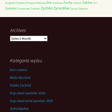
Żochy
Żuków
Żnin
Żmigród
Żmijewo
Żmijewo-Podusie
Żochowo
Żubryn
Żur
Żychlin
Żyrardów
Żuromin
Żurominek
Żuławki
Żyrzyn
Żółwino
Archives
Archives
Kategoria wpisu
bez roweru
Bliski Wschód
Daleki Zachód
Dojczland spontan 2026
Dojczland total spontan 2025
dolnośląskie