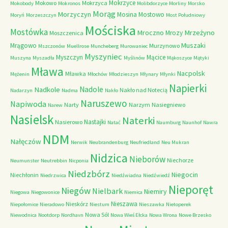
Mokrzyce
Mokowo
Mokrzyca
Mokobody
Mokronos
Molibdorzyce
Morliny
Morsko
Morąg
Morzyczyn
Mosina
Mostowo
Moryń
Morzeszczyn
Most Południowy
Mościska
Mostówka
Mrzeżyno
Mroczno
Mrozy
Moszczenica
Muszaki
Mrągowo
Murzynowo
Mszczonów
Muellrose
Muncheberg
Murowaniec
Myszyniec
Myszczyn
Mącice
Muszyna
Myszadła
Myślinów
Mąkoszyce
Mątyki
Mława
Nacpolsk
Mławka
Mężenin
Młochów
Młodzieszyn
Młynary
Młynki
Napierki
Nadkole
Nadole
Nakło nad Notecią
Nadarzyn
Nadma
Nakło
Naruszewo
Napiwoda
Narty
Narzym
Nasiegniewo
Narew
Nasielsk
Naterki
Nastajki
Nasierowo
Natać
Naumburg
Naunhof
Nawra
NDM
Nałęczów
Nerwik
Neubrandenburg
Neufriedland
Neu Mukran
Nidzica
Nieborów
Niechorze
Neumunster
Neutrebbin
Nicponia
Niedzbórz
Niegocin
Niechłonin
Niedrzwica
Niedźwiadna
Niedźwiedź
Nieporęt
Niegów
Nielbark
Niemiry
Niegowa
Niegowonice
Niemica
Nieszawa
Nieskórz
Niepołomice
Nieradowo
Niestum
Nieszawka
Nietoperek
Nowa Sól
Niewodnica
Nootdorp
Nordhavn
Nowa Wieś Ełcka
Nowa Wrona
Nowe Brzesko