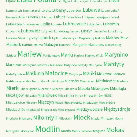
Liwa
Lipów
Lisi Ogon
Liski
Liszyno
Litwinki
Liw
Lubawa
Lubajny
Lubartów
Lommatsch
Lommatzsch
Loretto
Lubań
Lubań
Lubicz
Lubeka
Nowogrodziec
Lubiatowo
Lubiechów
Lubiejew
Lubiejewo
Lubiel
Lubniewice
Lubomin
Lublin
Lubieszewo
Lublewko
Lubmin
Lubomierz
Lubowidz
Luszyn
Lubomino
Lucynów
Lundeborg
Lusowo
Lusławice
Luta
Lutry
Maków Maz.
Lębork
Lwówek Śląski
Lyndby
Lędzin
Macierzysz
Magdeburg
Maków
Malbork
Malużyn
Margonin
Marianów
Malchin
Malmo
Mareczki
Marienburg
Mariew
Marynino
Marki
Schloss
Marijampole
Marlow
Martwa Wisła
Małdyty
Marzewo
Marzęcino
Marózek
Maszewo
Matyldów
Matyty
Maurycew
Małocice
Małkinia
Mańki
Mdzewo
Meißen
Małe Cybulice
Małyszyn
Miedniewice
Miechów
Melibdorzyce
Mescherin
Miastko
Michrów
Mieczkowo
Mielnica
Mierki
Mikołajew
Mikołajki
Mieszki
Mierziączka
Mierzwin
Mierzyn
Mieszaki
Milanówek
Mikołajów
Miksztal
Milcz
Milicz
Mirsk
Mirzec
Mirów
MISIE
Miączyn
Mistrzewice
Miszory
Miąse
Międzyborów
Międzybór
Międzybórz
Międzyzdroje
Międzywodzie
Międzychód
Międzyleś
Międzyrzec
Międzyrzecz
Mlock
Miłomłyn
Mniszek
Miętków
Miłakowo
Miłostajki
Mlądz
Mochy
Modlin
Mokas
Modła
Mogilno
Moczyska
Moczysko
Modłki
Moeser