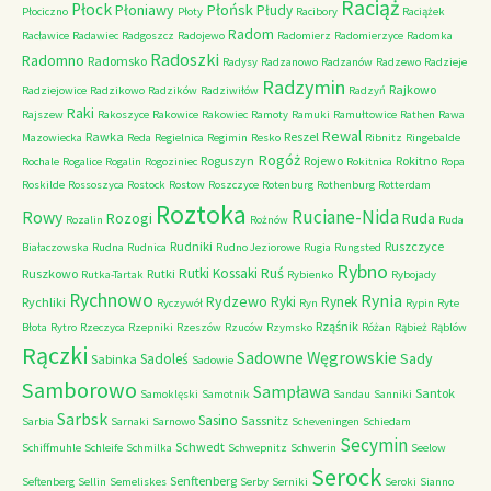
Raciąż
Płock
Płońsk
Płoniawy
Płudy
Płociczno
Płoty
Racibory
Raciążek
Radom
Racławice
Radawiec
Radgoszcz
Radojewo
Radomierz
Radomierzyce
Radomka
Radoszki
Radomno
Radomsko
Radysy
Radzanowo
Radzanów
Radzewo
Radzieje
Radzymin
Rajkowo
Radziejowice
Radzikowo
Radzików
Radziwiłów
Radzyń
Raki
Rajszew
Rakoszyce
Rakowice
Rakowiec
Ramoty
Ramuki
Ramułtowice
Rathen
Rawa
Rewal
Rawka
Reszel
Mazowiecka
Reda
Regielnica
Regimin
Resko
Ribnitz
Ringebalde
Rogóż
Roguszyn
Rojewo
Rokitno
Rochale
Rogalice
Rogalin
Rogoziniec
Rokitnica
Ropa
Roskilde
Rossoszyca
Rostock
Rostow
Roszczyce
Rotenburg
Rothenburg
Rotterdam
Roztoka
Ruciane-Nida
Rowy
Rozogi
Ruda
Rozalin
Rożnów
Ruda
Rudniki
Ruszczyce
Białaczowska
Rudna
Rudnica
Rudno Jeziorowe
Rugia
Rungsted
Rybno
Ruś
Rutki Kossaki
Ruszkowo
Rutki
Rutka-Tartak
Rybienko
Rybojady
Rychnowo
Rynia
Rydzewo
Ryki
Rynek
Rychliki
Ryczywół
Ryn
Rypin
Ryte
Rząśnik
Błota
Rytro
Rzeczyca
Rzepniki
Rzeszów
Rzuców
Rzymsko
Różan
Rąbież
Rąblów
Rączki
Sadowne Węgrowskie
Sady
Sadoleś
Sabinka
Sadowie
Samborowo
Sampława
Santok
Samoklęski
Samotnik
Sandau
Sanniki
Sarbsk
Sasino
Sassnitz
Sarbia
Sarnaki
Sarnowo
Scheveningen
Schiedam
Secymin
Schwedt
Schiffmuhle
Schleife
Schmilka
Schwepnitz
Schwerin
Seelow
Serock
Senftenberg
Seftenberg
Sellin
Semeliskes
Serby
Serniki
Seroki
Sianno