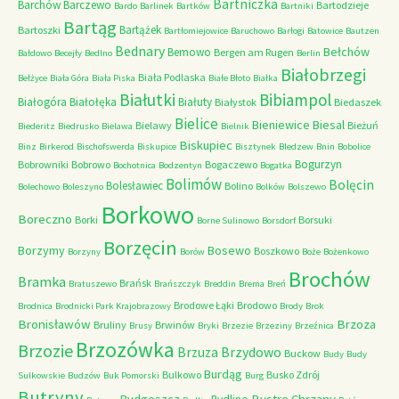
Bartniczka
Barchów
Barczewo
Bartodzieje
Bardo
Barlinek
Bartków
Bartniki
Bartąg
Bartążek
Bartoszki
Bartłomiejowice
Baruchowo
Barłogi
Batowice
Bautzen
Bednary
Bełchów
Bemowo
Bergen am Rugen
Bałdowo
Becejły
Bedlno
Berlin
Białobrzegi
Biała Podlaska
Bełżyce
Biała Góra
Biała Piska
Białe Błoto
Białka
Białutki
Bibiampol
Białogóra
Białołęka
Białuty
Białystok
Biedaszek
Bielice
Bieniewice
Biesal
Bielawy
Bieżuń
Biederitz
Biedrusko
Bielawa
Bielnik
Biskupiec
Binz
Birkerod
Bischofswerda
Biskupice
Bisztynek
Bledzew
Bnin
Bobolice
Bogurzyn
Bobrowniki
Bobrowo
Bogaczewo
Bochotnica
Bodzentyn
Bogatka
Bolimów
Bolęcin
Bolesławiec
Bolino
Bolechowo
Boleszyno
Bolków
Bolszewo
Borkowo
Boreczno
Borki
Borsuki
Borne Sulinowo
Borsdorf
Borzęcin
Borzymy
Bosewo
Boszkowo
Borzyny
Borów
Boże
Bożenkowo
Brochów
Bramka
Brańsk
Bratuszewo
Brańszczyk
Breddin
Brema
Breń
Brodowe Łąki
Brodowo
Brodnica
Brodnicki Park Krajobrazowy
Brody
Brok
Bronisławów
Brzoza
Bruliny
Brwinów
Brusy
Bryki
Brzezie
Brzeziny
Brzeźnica
Brzozówka
Brzozie
Brzydowo
Brzuza
Buckow
Budy
Budy
Burdąg
Bulkowo
Busko Zdrój
Sulkowskie
Budzów
Buk Pomorski
Burg
Butryny
Bystre Chrzany