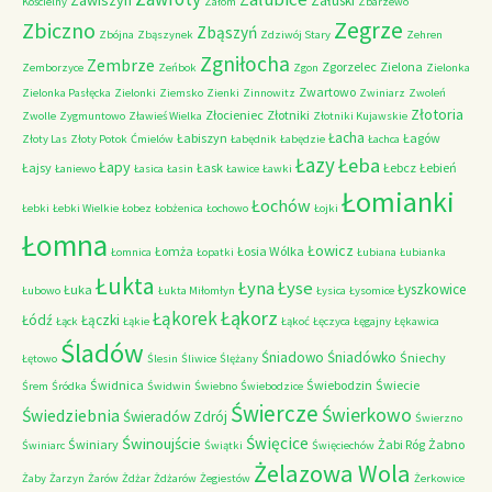
Zawiszyn
Załuski
Kościelny
Załom
Zbarzewo
Zegrze
Zbiczno
Zbąszyń
Zbójna
Zbąszynek
Zdziwój Stary
Zehren
Zgniłocha
Zembrze
Zgorzelec
Zielona
Zemborzyce
Zeńbok
Zgon
Zielonka
Zwartowo
Zielonka Pasłęcka
Zielonki
Ziemsko
Zienki
Zinnowitz
Zwiniarz
Zwoleń
Złotoria
Złocieniec
Złotniki
Zwolle
Zygmuntowo
Zławieś Wielka
Złotniki Kujawskie
Łacha
Łabiszyn
Łagów
Złoty Las
Złoty Potok
Ćmielów
Łabędnik
Łabędzie
Łachca
Łazy
Łeba
Łapy
Łajsy
Łask
Łebcz
Łebień
Łaniewo
Łasica
Łasin
Ławice
Ławki
Łomianki
Łochów
Łebki
Łebki Wielkie
Łobez
Łobżenica
Łochowo
Łojki
Łomna
Łowicz
Łomża
Łosia Wólka
Łomnica
Łopatki
Łubiana
Łubianka
Łukta
Łyna
Łyse
Łyszkowice
Łuka
Łubowo
Łukta Miłomłyn
Łysica
Łysomice
Łąkorz
Łąkorek
Łódź
Łączki
Łąck
Łąkie
Łąkoć
Łęczyca
Łęgajny
Łękawica
Śladów
Śniadowo
Śniadówko
Śniechy
Łętowo
Ślesin
Śliwice
Ślężany
Świdnica
Świebodzin
Świecie
Śrem
Śródka
Świdwin
Świebno
Świebodzice
Świercze
Świerkowo
Świedziebnia
Świeradów Zdrój
Świerzno
Świnoujście
Święcice
Świniary
Żabi Róg
Żabno
Świniarc
Świątki
Święciechów
Żelazowa Wola
Żaby
Żarzyn
Żarów
Żdżar
Żdżarów
Żegiestów
Żerkowice