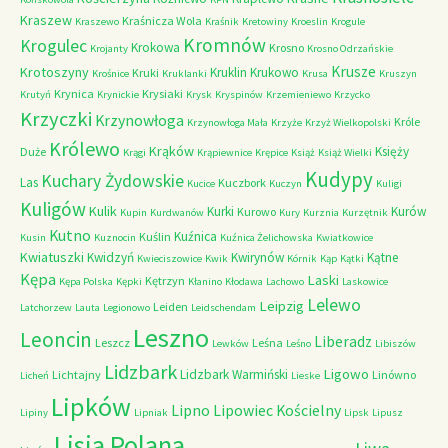
Kraszew
Kraśnicza Wola
Kraszewo
Kraśnik
Kretowiny
Kroeslin
Krogule
Kromnów
Krogulec
Krokowa
Krosno
Krojanty
Krosno Odrzańskie
Krusze
Krotoszyny
Kruklin
Krukowo
Kruki
Krośnice
Kruklanki
Krusa
Kruszyn
Krynica
Krysiaki
Krutyń
Krynickie
Krysk
Kryspinów
Krzemieniewo
Krzycko
Krzyczki
Krzynowłoga
Króle
Krzynowłoga Mała
Krzyże
Krzyż Wielkopolski
Królewo
Krąków
Księży
Duże
Krągi
Krąpiewnice
Krępice
Książ
Książ Wielki
Kudypy
Kuchary Żydowskie
Las
Kuczbork
Kucice
Kuczyn
Kuligi
Kuligów
Kulik
Kurki
Kurów
Kurowo
Kupin
Kurdwanów
Kury
Kurznia
Kurzętnik
Kutno
Kuźnica
Kuślin
Kusin
Kuznocin
Kuźnica Żelichowska
Kwiatkowice
Kwiatuszki
Kwidzyń
Kwirynów
Kątne
Kwieciszowice
Kwik
Kórnik
Kąp
Kątki
Kępa
Laski
Kętrzyn
Kępa Polska
Kępki
Kłanino
Kłodawa
Lachowo
Laskowice
Lelewo
Leipzig
Leiden
Latchorzew
Lauta
Legionowo
Leidschendam
Leszno
Leoncin
Liberadz
Leszcz
Leśna
Lewków
Leśno
Libiszów
Lidzbark
Ligowo
Lidzbark Warmiński
Lichtajny
Linówno
Licheń
Lieske
Lipków
Lipno
Lipowiec Kościelny
Lipiny
Lipniak
Lipsk
Lipusz
Lisia Polana