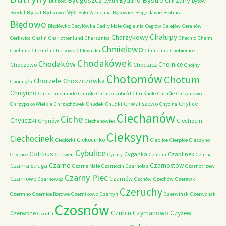
Bydgoszcz
Bydlino
Butzow
Bydlin
Bytów
Bąki
Bógdał
Bączal
Bądkowo
Bąki Wieczfnia
Bąkowiec
Błogosławie
Błotnica
Błędowo
Błędówko
Cecylówka
Cedry Małe
Cegielnia
Cegłów
Celejów
Ceranów
Chałupy
Charzykowy
Cerkwica
Chalin
Charlottenlund
Charsznica
Chechło
Chełm
Chmielewo
Chełmno
Chełmża
Chlebowo
Chlewiska
Chmielnik
Chobienice
Chodakówek
Chodaków
Chojnice
Choczewo
Chodzież
Chojny
Chotomów
Chotum
Chorzele
Choszczówka
Chomiąża
Chrcynno
Christiansminde
Chrośle
Chruszczobród
Chruściele
Chruśle
Chrzanowo
Chwaliszewo
Chylice
Chrzypsko Wielkie
Chrząchówek
Chudek
Chudki
Chycina
Ciechanów
Ciche
Chyliczki
Chynów
Ciechocin
Ciechanowiec
Cieksyn
Ciechocinek
Ciekocinko
Cieciórki
Cieplice
Cierpice
Cieszyno
Cybulice
Cottbus
Cyganka
Czaplinek
Cigacice
Criewen
Cychry
Czaplin
Czarna
Czarne
Czarnostów
Czarna Struga
Czarne Małe
Czarnocin
Czarnolas
Czarnotrzew
Czarny Piec
Czarnowo
Czarnów
Czarnowąż
Czchów
Czechów
Czerewki
Czeruchy
Czermno
Czernice Borowe
Czernikowo
Czertyń
Czerwińsk
Czerwonak
Czosnów
Czubin
Czymanowo
Czyżew
Czerwone
Czocha