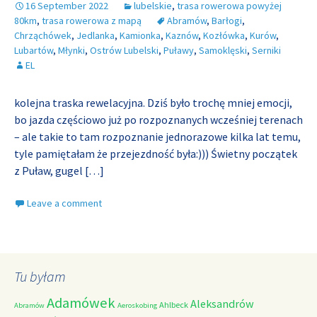
16 September 2022
lubelskie
,
trasa rowerowa powyżej
80km
,
trasa rowerowa z mapą
Abramów
,
Barłogi
,
Chrząchówek
,
Jedlanka
,
Kamionka
,
Kaznów
,
Kozłówka
,
Kurów
,
Lubartów
,
Młynki
,
Ostrów Lubelski
,
Puławy
,
Samoklęski
,
Serniki
EL
kolejna traska rewelacyjna. Dziś było trochę mniej emocji,
bo jazda częściowo już po rozpoznanych wcześniej terenach
– ale takie to tam rozpoznanie jednorazowe kilka lat temu,
tyle pamiętałam że przejezdność była:))) Świetny początek
z Puław, gugel
[…]
Leave a comment
Tu byłam
Adamówek
Aleksandrów
Ahlbeck
Abramów
Aeroskobing