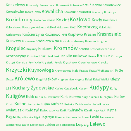
Koszelewy
Kotuń
Kowal
Kowalewice
Koszwały
Kosów Lacki
Kotermań
Kotowice
Kowalicha
Kowalewko
Kowalewo
Kowalik
Kownatki
Kownaty
Koziczyn
Kozłowo
Koziebrody
Kozioł
Kozły
Kozin
Kozłówka
Kozienice
Kołobrzeg
Koło
Kołaczkowo
Kołaczyce
Kołbacz
Kołbiel
Kołczewo
Kołodziąż
Krasnosielc
Kościerzyna
Krasne
Koźniewo
Kraplewo
Końskowola
KPN
Kraszew
Kraśnicza Wola
Kraszewo
Kraśnik
Kretowiny
Kroeslin
Krogule
Kromnów
Krogulec
Krokowa
Krosno
Krojanty
Krosno Odrzańskie
Krusze
Krotoszyny
Kruklin
Krukowo
Kruki
Krośnice
Kruklanki
Krusa
Kruszyn
Krynica
Krysiaki
Krutyń
Krynickie
Krysk
Kryspinów
Krzemieniewo
Krzycko
Krzyczki
Krzynowłoga
Króle
Krzynowłoga Mała
Krzyże
Krzyż Wielkopolski
Królewo
Krąków
Księży
Duże
Krągi
Krąpiewnice
Krępice
Książ
Książ Wielki
Kudypy
Kuchary Żydowskie
Las
Kuczbork
Kucice
Kuczyn
Kuligi
Kuligów
Kulik
Kurki
Kurów
Kurowo
Kupin
Kurdwanów
Kury
Kurznia
Kurzętnik
Kutno
Kuźnica
Kuślin
Kusin
Kuznocin
Kuźnica Żelichowska
Kwiatkowice
Kwiatuszki
Kwidzyń
Kwirynów
Kątne
Kwieciszowice
Kwik
Kórnik
Kąp
Kątki
Kępa
Laski
Kętrzyn
Kępa Polska
Kępki
Kłanino
Kłodawa
Lachowo
Laskowice
Lelewo
Leipzig
Leiden
Latchorzew
Lauta
Legionowo
Leidschendam