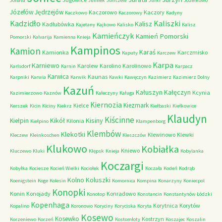
Jonava
Julinek
Juliszew
Jurki
Józefkowo
Józefów
Jędrzejów
Kaczorowo
Kaczory
Kaczkowo
Kaczorowy
Kadyny
Kadzidło
Kaliszki
Kalisz
Kadłubówka
Kajetany
Kajkowo
Kalisko
Kalisz
Kamieńczyk
Kamień Pomorski
Pomorski
Kalvarija
Kamienna Knieja
Kampinos
Kamion
Karaś
Kamionka
Karczmisko
Kaputy
Karczew
Karpa
Karniewo
Karolew
Karolino
Karolinowo
Karlsdorf
Karnin
Karpacz
Karwica
Kaunas
Karpniki
Karwia
Karwik
Kawki
Kawęczyn
Kazimierz
Kazimierz Dolny
Kazuń
Kałuszyn
Kałęczyn
Kcynia
Kazimierzowo
Kaznów
Kałeczyny
Kaługa
Kiernozia
Kiezmark
Kielce
Kerszek
Kicin
Kiciny
Kiekrz
Kiełbaski
Kiełkowice
Klaudyn
Kiścinne
Kikół
Kisiny
Kiełpin
Kilonia
Kiełpino
Klampenborg
Klembów
Klekotki
Klewinowo
Klewki
Kleczew
Kleinkoschen
Kleszczów
Klukowo
Kobiałka
Kniewo
Kluczewo
Kluki
Klępsk
Knieja
Kobylanka
Koczargi
Kobyłka
Kociesze
Kocień Wielki
Kociołek
Koczała
Kodeń
Kodrąb
Kolno
Koluszki
Koenigstein
Koge
Kolesin
Komornica
Kompina
Konarzyny
Koniecpol
Konopki
Konin
Konojady
Konradowo
Konotop
Konstancin
Konstantynów Łódzki
Kopenhaga
Korytnica
Korytów
Kopalino
Koronowo
Koryciny
Koryciska
Koryta
Kosewo
Kosewko
Kostrzyn
Korzeniewo
Korzeń
Kostomłoty
Koszajec
Koszalin