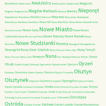
Niedzbórz
Niegocin
Niechłonin
Niedrzwica
Niedźwiadna
Niedźwiedź
Nieporęt
Niegów
Nielbark
Niemiry
Niegowa
Niegowonice
Niemica
Nieszawa
Nieskórz
Niepołomice
Nieradowo
Niestum
Nieszawka
Nietoperek
Nowa Sól
Niewodnica
Nootdorp
Nordhavn
Nowa Wieś Ełcka
Nowa Wrona
Nowe Brzesko
Nowe Miasto
Nowe Guty
Nowe Miasto
Nowe Duninowo
Nowe Ramoty
Nowe Ramuki
Lubawskie
Nowe Miasto nad Pilicą
Nowe
Nowe Studzianki
Nowiny
Rumunki
Nowogard
Nowogrodziec
Nowogród
Nowy Dwór Gdański
Nowy Tomyśl
Nowy Korczyn
Nowy Sącz
Nuna
Nowęcin
Obryte
Nowy Troszyn
Nowy Zyck
Nur
Nyborg
Obierwia
Obroki
Ojrzeń
Obrąb
Ojerzyce
Ocięte
Ocypel
Odrowąż
Ogorzelnik
Ogrodzieniec
Olsztyn
Okuninka
Oleszno
Okalewo
Olecko
Olendy
Olpuch
Olszewka
Olsztynek
Opinogóra
Opalenica
Olędzkie
Opaleń
Opoczno
Opoki
Orneta
Orzysz
Opole
Oporów
Orchowo
Orchówek
Ortel
Ortrand
Oryszew
Orzełek
Osiecko
Osiek
Oschatz
Osie
Osieck
Osieczek
Osiek Drawski
Osmolice
Osnabrueck
Ostrołęka
Ostrowite
Ostroróg
Ostroszowice
Ostrowiec Świętokrzyski
Ostróda
Ostrówek
Ostrów Lubelski
Ostrów Mazowiecka
Ostródy
Ostrów