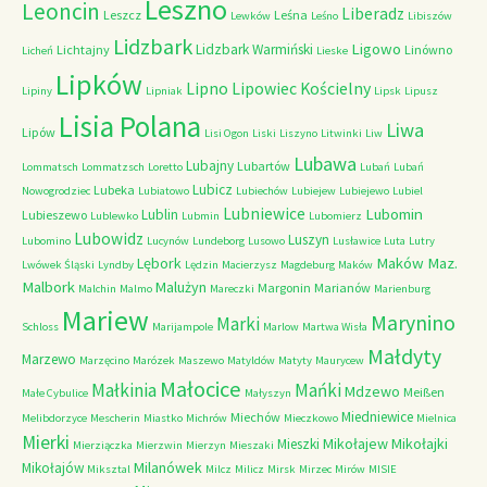
Leszno
Leoncin
Liberadz
Leszcz
Leśna
Lewków
Leśno
Libiszów
Lidzbark
Ligowo
Lidzbark Warmiński
Lichtajny
Linówno
Licheń
Lieske
Lipków
Lipno
Lipowiec Kościelny
Lipiny
Lipniak
Lipsk
Lipusz
Lisia Polana
Liwa
Lipów
Lisi Ogon
Liski
Liszyno
Litwinki
Liw
Lubawa
Lubajny
Lubartów
Lommatsch
Lommatzsch
Loretto
Lubań
Lubań
Lubicz
Lubeka
Nowogrodziec
Lubiatowo
Lubiechów
Lubiejew
Lubiejewo
Lubiel
Lubniewice
Lubomin
Lublin
Lubieszewo
Lublewko
Lubmin
Lubomierz
Lubowidz
Luszyn
Lubomino
Lucynów
Lundeborg
Lusowo
Lusławice
Luta
Lutry
Maków Maz.
Lębork
Lwówek Śląski
Lyndby
Lędzin
Macierzysz
Magdeburg
Maków
Malbork
Malużyn
Margonin
Marianów
Malchin
Malmo
Mareczki
Marienburg
Mariew
Marynino
Marki
Schloss
Marijampole
Marlow
Martwa Wisła
Małdyty
Marzewo
Marzęcino
Marózek
Maszewo
Matyldów
Matyty
Maurycew
Małocice
Małkinia
Mańki
Mdzewo
Meißen
Małe Cybulice
Małyszyn
Miedniewice
Miechów
Melibdorzyce
Mescherin
Miastko
Michrów
Mieczkowo
Mielnica
Mierki
Mikołajew
Mikołajki
Mieszki
Mierziączka
Mierzwin
Mierzyn
Mieszaki
Milanówek
Mikołajów
Miksztal
Milcz
Milicz
Mirsk
Mirzec
Mirów
MISIE