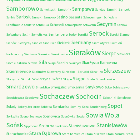
Samborowo
Sampława
Santok
Samoklęski
Samotnik
Sandau
Sanniki
Sarbsk
Sasino
Sassnitz
Sarbia
Sarnaki
Sarnowo
Scheveningen
Schiedam
Secymin
Schwedt
Schiffmuhle
Schleife
Schmilka
Schwepnitz
Schwerin
Seelow
Serock
Senftenberg
Seftenberg
Sellin
Semeliskes
Serby
Serniki
Seroki
Sianno
Siemiany
Siekierki
Sianów
Sieczychy
Siedlce
Siedlisko
Siemiatycze
Siemień
Sieraków
Sierpc
Siewierz
Nadrzeczny
Sieniawa
Siennica
Sierakowice
Siła
Skarżysko Kamienna
Skarlin
Siomki
Sitnica
Sitowa
Skaje
Skarżyce
Skrzeszew
Skierniewice
Skolimów
Skowrony
Skriebinai
Skrudki
Skrwilno
Skępe
Skwierzyna
Skórcz
Skrzynno
Skulsk
Skąpe
Slude
Smardzewice
Smardzewo
Smykowo
Smogulec
Smolarnia
Smarklice
Sobe
Sobieszewo
Sochaczew
Sochocin
Soboklęszcz
Sobolewo
Sokolniki
Sokołowo
Sopot
Sokoły
Somianka
Sokoły Jeziorne
Sokółka
Sominy
Sona
Sondenborg
Sowia Wola
Sosnowica
Sorkwity
Sosno
Sosnowe
Sosnówka
Sowia
Sońsk
Stanisławów
Srebrna
Stanisławowo
Spychowo
Srokowo
Stara Dąbrowa
Starachowice
Stara Kamienica
Stara Kiszewa
Stara Kornica
Stara