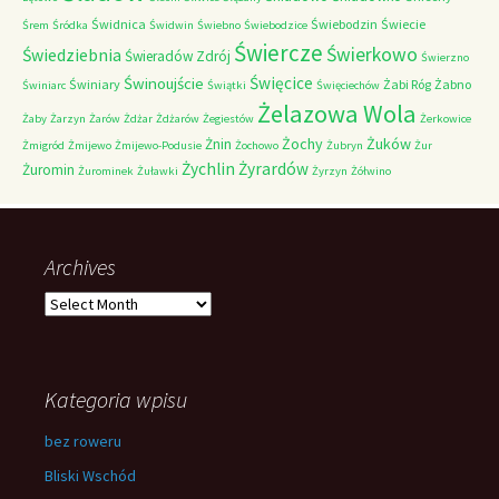
Świdnica
Świebodzin
Świecie
Śrem
Śródka
Świdwin
Świebno
Świebodzice
Świercze
Świerkowo
Świedziebnia
Świeradów Zdrój
Świerzno
Świnoujście
Święcice
Świniary
Żabi Róg
Żabno
Świniarc
Świątki
Święciechów
Żelazowa Wola
Żaby
Żarzyn
Żarów
Żdżar
Żdżarów
Żegiestów
Żerkowice
Żochy
Żuków
Żnin
Żmigród
Żmijewo
Żmijewo-Podusie
Żochowo
Żubryn
Żur
Żychlin
Żyrardów
Żuromin
Żurominek
Żuławki
Żyrzyn
Żółwino
Archives
Archives
Kategoria wpisu
bez roweru
Bliski Wschód