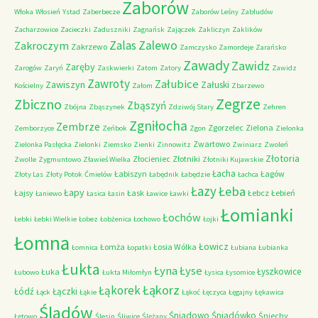
Zaborów
Włoka
Włosień
Ystad
Zaberbecze
Zaborów Leśny
Zabłudów
Zacharzowice
Zacieczki
Zaduszniki
Zagnańsk
Zajączek
Zakliczyn
Zaklików
Zalas
Zalewo
Zakroczym
Zakrzewo
Zamczysko
Zamordeje
Zarańsko
Zawady
Zawidz
Zaręby
Zarogów
Zaryń
Zaskwierki
Zatom
Zatory
Zawidz
Zawroty
Załubice
Zawiszyn
Załuski
Kościelny
Załom
Zbarzewo
Zegrze
Zbiczno
Zbąszyń
Zbójna
Zbąszynek
Zdziwój Stary
Zehren
Zgniłocha
Zembrze
Zgorzelec
Zielona
Zemborzyce
Zeńbok
Zgon
Zielonka
Zwartowo
Zielonka Pasłęcka
Zielonki
Ziemsko
Zienki
Zinnowitz
Zwiniarz
Zwoleń
Złotoria
Złocieniec
Złotniki
Zwolle
Zygmuntowo
Zławieś Wielka
Złotniki Kujawskie
Łacha
Łabiszyn
Łagów
Złoty Las
Złoty Potok
Ćmielów
Łabędnik
Łabędzie
Łachca
Łazy
Łeba
Łapy
Łajsy
Łask
Łebcz
Łebień
Łaniewo
Łasica
Łasin
Ławice
Ławki
Łomianki
Łochów
Łebki
Łebki Wielkie
Łobez
Łobżenica
Łochowo
Łojki
Łomna
Łowicz
Łomża
Łosia Wólka
Łomnica
Łopatki
Łubiana
Łubianka
Łukta
Łyna
Łyse
Łyszkowice
Łuka
Łubowo
Łukta Miłomłyn
Łysica
Łysomice
Łąkorz
Łąkorek
Łódź
Łączki
Łąck
Łąkie
Łąkoć
Łęczyca
Łęgajny
Łękawica
Śladów
Śniadowo
Śniadówko
Śniechy
Łętowo
Ślesin
Śliwice
Ślężany