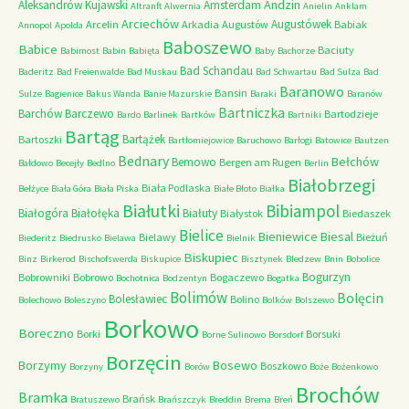
Andzin
Aleksandrów Kujawski
Amsterdam
Altranft
Alwernia
Anielin
Anklam
Arciechów
Augustówek
Arcelin
Arkadia
Augustów
Babiak
Annopol
Apolda
Baboszewo
Babice
Baciuty
Babimost
Babin
Babięta
Baby
Bachorze
Bad Schandau
Baderitz
Bad Freienwalde
Bad Muskau
Bad Schwartau
Bad Sulza
Bad
Baranowo
Bansin
Sulze
Bagienice
Bakus Wanda
Banie Mazurskie
Baraki
Baranów
Bartniczka
Barchów
Barczewo
Bartodzieje
Bardo
Barlinek
Bartków
Bartniki
Bartąg
Bartążek
Bartoszki
Bartłomiejowice
Baruchowo
Barłogi
Batowice
Bautzen
Bednary
Bełchów
Bemowo
Bergen am Rugen
Bałdowo
Becejły
Bedlno
Berlin
Białobrzegi
Biała Podlaska
Bełżyce
Biała Góra
Biała Piska
Białe Błoto
Białka
Białutki
Bibiampol
Białogóra
Białołęka
Białuty
Białystok
Biedaszek
Bielice
Bieniewice
Biesal
Bielawy
Bieżuń
Biederitz
Biedrusko
Bielawa
Bielnik
Biskupiec
Binz
Birkerod
Bischofswerda
Biskupice
Bisztynek
Bledzew
Bnin
Bobolice
Bogurzyn
Bobrowniki
Bobrowo
Bogaczewo
Bochotnica
Bodzentyn
Bogatka
Bolimów
Bolęcin
Bolesławiec
Bolino
Bolechowo
Boleszyno
Bolków
Bolszewo
Borkowo
Boreczno
Borki
Borsuki
Borne Sulinowo
Borsdorf
Borzęcin
Borzymy
Bosewo
Boszkowo
Borzyny
Borów
Boże
Bożenkowo
Brochów
Bramka
Brańsk
Bratuszewo
Brańszczyk
Breddin
Brema
Breń