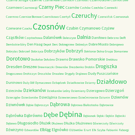
Czarne Małe
Czarnocin
Czarnolas
Czarnotrzew
Czarny Piec
Czarnowo
Czarnów
Czarnowąż
Czchów
Czechów
Czerewki
Czeruchy
Czermno
Czernice Borowe
Czernikowo
Czertyń
Czerwińsk
Czerwonak
Czosnów
Czubin
Czymanowo
Czyżew
Czerwone
Czocha
Dalnia
Cząstków
Dalanówek
Daniłowo
Częstochowa
Daleszyce
Debrzno
Delft
Den Haag
Dobre Miasto
Dembskie Góry
Depot
Derc
Dobiegniew
Dobieżyn
Dobrojewo
Dobrzyń
Dobrzyków
Dobrylas
Dobrzeń
Dobrzyca
Doktorce
Dolna Grupa
Domaniew
Dorotowo
Drawsko Pomorskie
Drawno
Dosłońce
Dołubno
Drebkau
Drogiszka
Dresden
Dreszew
Drewniaczki
Drewnów
Drezdenko
Droblin
Dudy Puszczańskie
Drogoszewo
Drohiczyn
Droszków
Drwalew
Drygały
Drążewo
Działdowo
Duninowo
Duży Dół
Dymaczewo
Dzbądzek
Dziadkowice
Dziarny
Dziekanów
Dzierzgoń
Dziecinów
Dzierzgowo
Dziekanów Leśny
Dziemiany
Dziwnów
Dzierżążnia
Dzierzgów
Dzierżoniów
Dziewierzewo
Dziećmirowice
Dziunin
Dąbrowa
Dziwnówek
Dąbie
Dąbroszyn
Dąbrowa Białostocka
Dąbrowice
Dębina
Dębe
Dąbrówno
Dąbrówka
Dębionek
Dębki
Dęblin
Dębniki
Długosiodło
Dłużek
Dłużka
Dłużniewo
Dębowo
Dłużewo
Dźwierzuty
Dźwirzuty
Elbląg
Dźwirzyno
Elgnówko
Edwardów
Elżbietów
Erurt
Ełk Szyba
Fabianki
Faborgi