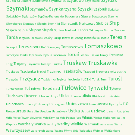
Szyldak
Szydłowo
Szumowo
Szydłowiec
Szubin
Szulmierz
Szydłówek
Szymaki
Szyszki
Szynkarzyzna
Szymanów
Sząbruk
Sędzice
Sława
Sędzichów
Sędziszów
Sępólno Krajeńskie
Słabomierz
Sławatycze
Sławno
Słup
Słubice
Słonecznik
Słończewo
Sławoborze
Słomczyn
Słomin
Słomniki
Słupno
Słupsk
Słupca
Słupia
Tabórz
Służew
Taarbaek
Takomyśle
Tantow
Tarczyn
Teresin
Tarda
Targowo
Tarnowskie Góry
Tarup
Tczew
Telleborg
Teodorówka
Teofile
Tomaszkowo
Tereszewo
Tomaszewo
Terespol
Tleń
Tomaryny
Toruń
Treblinka
Tomczyce
Tomki
Topczewo
Topolin
Toporowo
Toszek
Trakai
Trawy
Truskaw
Truskawka
Trojany
Trląg
Trojanów
Troszyn
Trudna
Trzebiatów
Trzcianka
Trzciniec
Truskolas
Trzciel
Trzebuń
Trzemeszno Lubuskie
Trzęsacz
Turośl
Tuczki
Tuchola
Trzygłów
Trzścianka
Trębice
Tujsk
Tum
Tułowice
Tynwałd
Tuł
Tułodziad
Tyłowo
Turza Wielka
Tuławki
Ukta
Tłuchowo
Tłuszcz
Ulinia
Uchacze
Udryn
Ulikowo
Ulrichorst
Umiastów
Urle
Unieszewo
Uniechowo
Uniszki
Unierzyż
Unierzyż Strzegowo
Unin
Upałty
Ustka
Ursus
Uzdowo
Urowo
Urszulin
Usedom
Ustanówek
Ustroń
Uznam
Uścięcice
Vilnius
Vallo
Varso Tower
Veivieriai
Velo Krynica
Velo Poprad
Ves
Wadąg
Walidrogi
Walim
Warka
Warlity Wielkie
Warchały
Warmiak
Wapnica
Warlity
Warszawa
Warta
Wawrzyszew
Wałbrzych
Wałcz
Ważne Młyny
Wda
Wdzydze
Weimar
Weißenberg