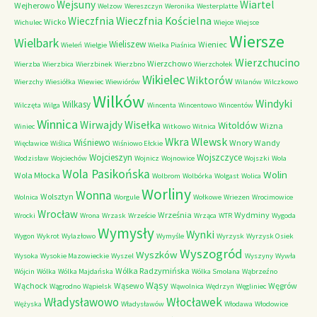
Wejsuny
Wiartel
Wejherowo
Welzow
Wereszczyn
Weronika
Westerplatte
Wieczfnia Kościelna
Wieczfnia
Wicko
Wichulec
Wiejce
Wiejsce
Wiersze
Wielbark
Wieliszew
Wieniec
Wieleń
Wielgie
Wielka Piaśnica
Wierzchucino
Wierzchowo
Wierzba
Wierzbica
Wierzbinek
Wierzbno
Wierzchołek
Wikielec
Wiktorów
Wierzchy
Wiesiółka
Wiewiec
Wiewiórów
Wilanów
Wilczkowo
Wilków
Windyki
Wilkasy
Wilczęta
Wilga
Wincenta
Wincentowo
Wincentów
Winnica
Wirwajdy
Wisełka
Witoldów
Wizna
Winiec
Witkowo
Witnica
Wkra
Wlewsk
Wiśniewo
Wnory Wandy
Więcławice
Wiślica
Wiśniowo Ełckie
Wojcieszyn
Wojszczyce
Wodzisław
Wojciechów
Wojnicz
Wojnowice
Wojszki
Wola
Wola Pasikońska
Wolin
Wola Młocka
Wolbrom
Wolbórka
Wolgast
Wolica
Worliny
Wonna
Wolsztyn
Wolnica
Worgule
Wołkowe
Wriezen
Wrocimowice
Wrocław
Września
Wydminy
Wrocki
Wrona
Wrzask
Wrzeście
Wrząca
WTR
Wygoda
Wymysły
Wynki
Wygon
Wykrot
Wylazłowo
Wymyśle
Wyrzysk
Wyrzysk Osiek
Wyszogród
Wyszków
Wysoka
Wysokie Mazowieckie
Wyszel
Wyszyny
Wywła
Wólka Radzymińska
Wójcin
Wólka
Wólka Majdańska
Wólka Smolana
Wąbrzeźno
Wąsy
Wąchock
Wąsewo
Węgrów
Wągrodno
Wąpielsk
Wąwolnica
Wędrzyn
Węgliniec
Władysławowo
Włocławek
Wężyska
Władysławów
Włodawa
Włodowice