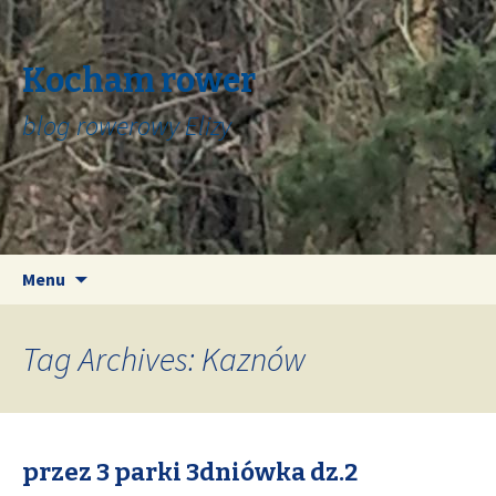
Kocham rower
blog rowerowy Elizy
Skip
Search
Menu
to
for:
content
Tag Archives: Kaznów
przez 3 parki 3dniówka dz.2