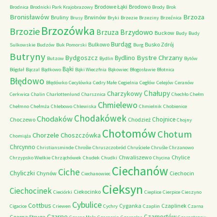
Brodowe Łąki
Brodowo
Brodnica
Brodnicki Park Krajobrazowy
Brody
Brok
Bronisławów
Brzoza
Bruliny
Brwinów
Brusy
Bryki
Brzezie
Brzeziny
Brzeźnica
Brzozówka
Brzozie
Brzydowo
Brzuza
Buckow
Budy
Budy
Burdąg
Bulkowo
Busko Zdrój
Sulkowskie
Budzów
Buk Pomorski
Burg
Butryny
Bystre Chrzany
Bydgoszcz
Bydlino
Butzow
Bydlin
Bytów
Bąki
Bógdał
Bączal
Bądkowo
Bąki Wieczfnia
Bąkowiec
Błogosławie
Błotnica
Błędowo
Błędówko
Cecylówka
Cedry Małe
Cegielnia
Cegłów
Celejów
Ceranów
Chałupy
Charzykowy
Cerkwica
Chalin
Charlottenlund
Charsznica
Chechło
Chełm
Chmielewo
Chełmno
Chełmża
Chlebowo
Chlewiska
Chmielnik
Chobienice
Chodakówek
Chodaków
Chojnice
Choczewo
Chodzież
Chojny
Chotomów
Chotum
Chorzele
Choszczówka
Chomiąża
Chrcynno
Christiansminde
Chrośle
Chruszczobród
Chruściele
Chruśle
Chrzanowo
Chwaliszewo
Chylice
Chrzypsko Wielkie
Chrząchówek
Chudek
Chudki
Chycina
Ciechanów
Ciche
Chyliczki
Chynów
Ciechocin
Ciechanowiec
Cieksyn
Ciechocinek
Ciekocinko
Cieciórki
Cieplice
Cierpice
Cieszyno
Cybulice
Cottbus
Cyganka
Czaplinek
Cigacice
Criewen
Cychry
Czaplin
Czarna
Czarne
Czarnostów
Czarna Struga