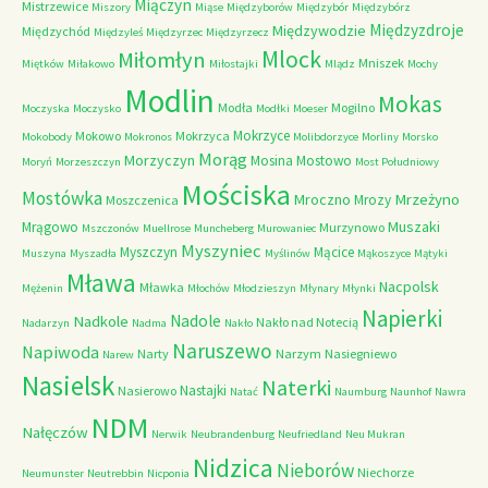
Miączyn
Mistrzewice
Miszory
Miąse
Międzyborów
Międzybór
Międzybórz
Międzyzdroje
Międzywodzie
Międzychód
Międzyleś
Międzyrzec
Międzyrzecz
Mlock
Miłomłyn
Mniszek
Miętków
Miłakowo
Miłostajki
Mlądz
Mochy
Modlin
Mokas
Modła
Mogilno
Moczyska
Moczysko
Modłki
Moeser
Mokrzyce
Mokowo
Mokrzyca
Mokobody
Mokronos
Molibdorzyce
Morliny
Morsko
Morąg
Morzyczyn
Mosina
Mostowo
Moryń
Morzeszczyn
Most Południowy
Mościska
Mostówka
Mrzeżyno
Mroczno
Mrozy
Moszczenica
Muszaki
Mrągowo
Murzynowo
Mszczonów
Muellrose
Muncheberg
Murowaniec
Myszyniec
Myszczyn
Mącice
Muszyna
Myszadła
Myślinów
Mąkoszyce
Mątyki
Mława
Nacpolsk
Mławka
Mężenin
Młochów
Młodzieszyn
Młynary
Młynki
Napierki
Nadkole
Nadole
Nakło nad Notecią
Nadarzyn
Nadma
Nakło
Naruszewo
Napiwoda
Narty
Narzym
Nasiegniewo
Narew
Nasielsk
Naterki
Nastajki
Nasierowo
Natać
Naumburg
Naunhof
Nawra
NDM
Nałęczów
Nerwik
Neubrandenburg
Neufriedland
Neu Mukran
Nidzica
Nieborów
Niechorze
Neumunster
Neutrebbin
Nicponia