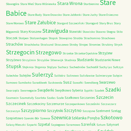
Stare
Stara Wrona
Sławogóra
Stara Wieś
Stara Wiśniewka
Starbienino
Babice
Stare Budy
Stare Drawsko
Stare Jabłonki
Stare Juchy
Stare Osieczno
Stare Załubice
Stare Worowo
Stargard Szczeciński
Starogard
Stary Brus
Stary
Stawiguda
Stary Kraszew
Stawiski
Bógpomóż
Stawisko
Stawno
Stegna
Stilo
Stoczek
Stolpen
Stolzenhagen
Stopsk
Stowęcino
Strabla
Strachomino
Strachowo
Strachów
Strachówka
Stralsund
Straszewo
Stroby
Strojec
Stromiec
Strubiny
Strych
Strzegocin
Strzegowo
Strzyżew
Strzelce
Strzelce Opolskie
Studzianki
Strzyżewo
Studzianki Nowe
Strzyżmin
Strzyżów
Sttenwijk
Studnica
Stupsk
Stęknica
Stępnica
Stężyca
Suchacz
Suchedniów
Suchodół
Suchy Las
Sufczyn
Sulerzyż
Sulejów
Sulechów
Sulibórz
Sulinowo
Sulisławice
Sulmierzyce
Sulęcin
Susz
Swarzewo
Sumowo
Sumówko
Suradówek
Suskowola
Suwałki
Svendborg
Szadki
Swąderki
Swędkowo
Syberia
Swarzędz
Swornegacie
Sypitki
Szadek
Szczecin
Szałkowo
Szczaniec
Szamocin
Szamotuły
Szarlota
Szałas
Szałe
Szczecinek
Szczekociny
Szczenurze
Szczepankowo
Szcześniki
Szczuczarz
Szczypiorno
Szczytno
Szczytniki
Szelment
Szeląg
Szczuczyn
Szczęsne
Szkotowo
Szewnica
Szklarska Poręba
Szepietowo
Szeroki Bór
Szewce
Szreńsk
Szpetal
Sztynort
Szlasy Mieszki
Szparki
Szpiegowo
Szramowo
Sztum