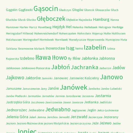
Gąsocin
Gągolin
Gągławki
Głogów
Gładczyn
Głomsk
Głowaczów
Głuch
Głęboczek
Hamburg
Głuchów
Głusk
Głusko
Głębokie
Hajnówka
Hanna
Hejdyk
Hel
Hannover
Harlev
Harsz
Havelberg
Helenka
Hellebaek
Helsignor
Herfolge
Heringsdorf
Hillerod
Hohenreichendorf
Hohensaaten
Hohnstein
Hojerup
Holte
Holthusen
Holzhausen
Horingsdorf
Hormówek
Hornbaek
Horodyszcze
Hoyerswerda
Humięcino
Huta
Izabelin
Isąg
Inowrocław
Iwno
Szklana
Ibramowice
Idzbark
Izbica
Iława
Iłowo
Iłów
Jabłonka
Izdebno
Jabłonna
Iły
Kujawska
Jabłoń
Jachranka
Jadów
Jabłonowo
Jabłonowo Pomorskie
Jadwisin
Janowo
Jajkowo
Jaktorów
Janowiec
Janowiec Kościelny
Jamniki
Janówek
Janów
Januszew
Januszewice
Jany
Janówko
Janów Lubelski
Jastarnia
Janów Podlaski
Jarmatów
Jarnatów
Jarnice
Jarosławiec
Jasionna
Jastrzębia Góra
Jedlanka
Jaszkowo
Jawiszowice
Jawor
Jaworze
Jedliński
Jedwabno
Jednorożec
Jedwabne
Jeglin
Jeglijowiec
Jelcz-Laskowice
Jerzwałd
Jelenia Góra
Jeziorany
Jeleń
Jemna
Jerichov
Jerwałd
Jezierzyce
Jeżewo
Jeże
Jezioro
Jezioro Rożnowskie
jezioro Wulpińskie
Jeziorszczyzna
Jeżów
Joniec
Jurzyn
Jurata
Jugowice