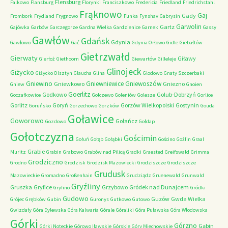
Flensburg
Falkowo
Flansburg
Florynki
Franciszkowo
Fredericia
Friedland
Friedrichstahl
Frąknowo
Gaj
Gady
Frombork
Frydland
Frygnowo
Funka
Fynshav
Gabrysin
Garwolin
Gartz
Gajówka
Garbów
Garczegorze
Gardna Wielka
Gardzienice
Garnek
Gassy
Gawłów
Gdańsk
Gdynia
Gawłowo
Gać
Gdynia Orłowo
Gidle
Giebałtów
Gietrzwałd
Gierwaty
Giławy
Gierłoż
Giethoorn
Giewartów
Gilleleje
Glinojeck
Giżycko
Giżycko Olsztyn
Glaucha
Glina
Glodowo
Gnaty Szczerbaki
Gniewino
Gniewniewice
Gniewoszów
Gniewkowo
Gniezno
Gniew
Gnoien
Goerlitz
Godkowo
Golub-Dobrzyń
Goczałkowice
Golczewo
Goleniów
Golesze
Gorlice
Gorlitz
Goryń
Gorzów Wielkopolski
Gostynin
Goruńsko
Gorzechowo
Gorzków
Gouda
Goławice
Goworowo
Gołańcz
Gozdowo
Gołdap
Gołotczyzna
Gościmin
Gołuń
Gołąb
Gołąbki
Gościno
Goźlin
Graal
Grabie
Muritz
Grabin
Grabowo
Grabów nad Pilicą
Gradki
Graested
Greifswald
Grimma
Grodziczno
Grodno
Grodzisk
Grodzisk Mazowiecki
Grodziszcze
Grodziszcze
Grudusk
Mazowieckie
Gromadno
Großenhain
Grudziądz
Gruenewald
Grunwald
Gryźliny
Gruszka
Gryfice
Grzybowo
Gródek nad Dunajcem
Gryfino
Gródki
Gudowo
Guzów
Gwda Wielka
Grójec
Grębków
Gubin
Guronys
Gutkowo
Gutowo
Gwizdały
Góra Dylewska
Góra Kalwaria
Górale
Góraliki
Góra Puławska
Góra Włodowska
Górki
Górzno
Gąbin
Górki Noteckie
Górowo Iławskie
Górskie
Góry Miechowskie