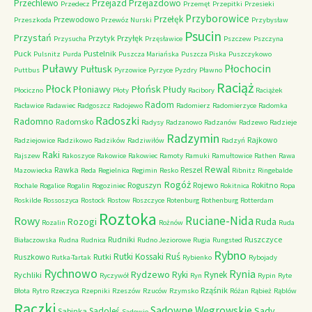
Przechlewo
Przejazd
Przejazdowo
Przedecz
Przemęt
Przepitki
Przesieki
Przyborowice
Przełęk
Przewodowo
Przeszkoda
Przewóz Nurski
Przybysław
Psucin
Przystań
Przytyk
Przyłęk
Przysucha
Przęsławice
Pszczew
Pszczyna
Puck
Pustelnik
Pulsnitz
Purda
Puszcza Mariańska
Puszcza Piska
Puszczykowo
Puławy
Pułtusk
Płochocin
Puttbus
Pyrzowice
Pyrzyce
Pyzdry
Pławno
Raciąż
Płock
Płońsk
Płoniawy
Płudy
Płociczno
Płoty
Racibory
Raciążek
Radom
Racławice
Radawiec
Radgoszcz
Radojewo
Radomierz
Radomierzyce
Radomka
Radoszki
Radomno
Radomsko
Radysy
Radzanowo
Radzanów
Radzewo
Radzieje
Radzymin
Rajkowo
Radziejowice
Radzikowo
Radzików
Radziwiłów
Radzyń
Raki
Rajszew
Rakoszyce
Rakowice
Rakowiec
Ramoty
Ramuki
Ramułtowice
Rathen
Rawa
Rewal
Rawka
Reszel
Mazowiecka
Reda
Regielnica
Regimin
Resko
Ribnitz
Ringebalde
Rogóż
Roguszyn
Rojewo
Rokitno
Rochale
Rogalice
Rogalin
Rogoziniec
Rokitnica
Ropa
Roskilde
Rossoszyca
Rostock
Rostow
Roszczyce
Rotenburg
Rothenburg
Rotterdam
Roztoka
Ruciane-Nida
Rowy
Rozogi
Ruda
Rozalin
Rożnów
Ruda
Rudniki
Ruszczyce
Białaczowska
Rudna
Rudnica
Rudno Jeziorowe
Rugia
Rungsted
Rybno
Ruś
Rutki Kossaki
Ruszkowo
Rutki
Rutka-Tartak
Rybienko
Rybojady
Rychnowo
Rynia
Rydzewo
Ryki
Rynek
Rychliki
Ryczywół
Ryn
Rypin
Ryte
Rząśnik
Błota
Rytro
Rzeczyca
Rzepniki
Rzeszów
Rzuców
Rzymsko
Różan
Rąbież
Rąblów
Rączki
Sadowne Węgrowskie
Sady
Sadoleś
Sabinka
Sadowie