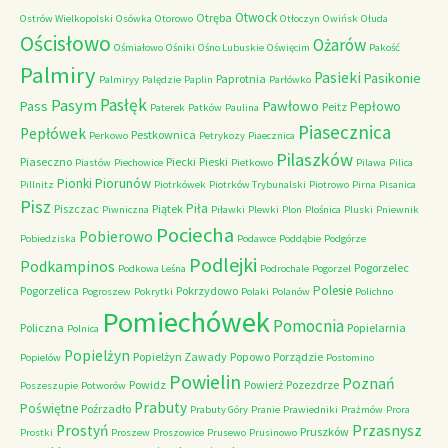
Otwock
Otręba
Ostrów Wielkopolski
Osówka
Otorowo
Otłoczyn
Owińsk
Ołuda
Ościsłowo
Ożarów
Ośmiałowo
Ośniki
Ośno Lubuskie
Oświęcim
Pakość
Palmiry
Pasieki
Pasikonie
Paprotnia
Palmiryy
Palędzie
Paplin
Parłówko
Pasłęk
Pasym
Pawłowo
Pass
Pepłowo
Peitz
Paterek
Patków
Paulina
Piasecznica
Pepłówek
Pestkownica
Perkowo
Petrykozy
Piaecznica
Pilaszków
Piaseczno
Piecki
Pieski
Piastów
Piechowice
Pietkowo
Pilawa
Pilica
Piorunów
Pionki
Pillnitz
Piotrkówek
Piotrków Trybunalski
Piotrowo
Pirna
Pisanica
Pisz
Piła
Piszczac
Piątek
Piwniczna
Piławki
Plewki
Plon
Plośnica
Pluski
Pniewnik
Pociecha
Pobierowo
Pobiedziska
Podawce
Poddąbie
Podgórze
Podlejki
Podkampinos
Pogorzelec
Podkowa Leśna
Podrochale
Pogorzel
Polesie
Pogorzelica
Pokrzydowo
Pogroszew
Pokrytki
Polaki
Polanów
Polichno
Pomiechówek
Pomocnia
Policzna
Popielarnia
Polnica
Popielżyn
Popielżyn Zawady
Popowo
Porządzie
Popielów
Postomino
Powielin
Poznań
Powidz
Powierż
Pozezdrze
Poszeszupie
Potworów
Prabuty
Poświętne
Poźrzadło
Prabuty Góry
Pranie
Prawiedniki
Prażmów
Prora
Przasnysz
Prostyń
Pruszków
Prostki
Proszew
Proszowice
Prusewo
Prusinowo