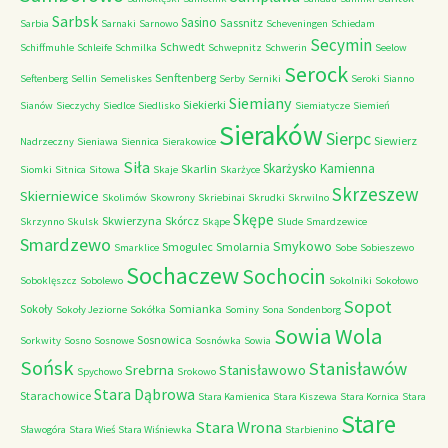
Sarbsk
Sasino
Sassnitz
Sarbia
Sarnaki
Sarnowo
Scheveningen
Schiedam
Secymin
Schwedt
Schiffmuhle
Schleife
Schmilka
Schwepnitz
Schwerin
Seelow
Serock
Senftenberg
Seftenberg
Sellin
Semeliskes
Serby
Serniki
Seroki
Sianno
Siemiany
Siekierki
Sianów
Sieczychy
Siedlce
Siedlisko
Siemiatycze
Siemień
Sieraków
Sierpc
Siewierz
Nadrzeczny
Sieniawa
Siennica
Sierakowice
Siła
Skarżysko Kamienna
Skarlin
Siomki
Sitnica
Sitowa
Skaje
Skarżyce
Skrzeszew
Skierniewice
Skolimów
Skowrony
Skriebinai
Skrudki
Skrwilno
Skępe
Skwierzyna
Skórcz
Skrzynno
Skulsk
Skąpe
Slude
Smardzewice
Smardzewo
Smykowo
Smogulec
Smolarnia
Smarklice
Sobe
Sobieszewo
Sochaczew
Sochocin
Soboklęszcz
Sobolewo
Sokolniki
Sokołowo
Sopot
Sokoły
Somianka
Sokoły Jeziorne
Sokółka
Sominy
Sona
Sondenborg
Sowia Wola
Sosnowica
Sorkwity
Sosno
Sosnowe
Sosnówka
Sowia
Sońsk
Stanisławów
Srebrna
Stanisławowo
Spychowo
Srokowo
Stara Dąbrowa
Starachowice
Stara Kamienica
Stara Kiszewa
Stara Kornica
Stara
Stare
Stara Wrona
Sławogóra
Stara Wieś
Stara Wiśniewka
Starbienino