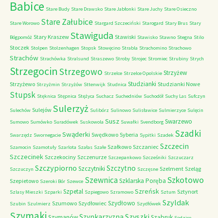
Babice
Stare Budy
Stare Drawsko
Stare Jabłonki
Stare Juchy
Stare Osieczno
Stare Załubice
Stare Worowo
Stargard Szczeciński
Starogard
Stary Brus
Stary
Stawiguda
Stary Kraszew
Stawiski
Bógpomóż
Stawisko
Stawno
Stegna
Stilo
Stoczek
Stolpen
Stolzenhagen
Stopsk
Stowęcino
Strabla
Strachomino
Strachowo
Strachów
Strachówka
Stralsund
Straszewo
Stroby
Strojec
Stromiec
Strubiny
Strych
Strzegocin
Strzegowo
Strzyżew
Strzelce
Strzelce Opolskie
Studzianki
Strzyżewo
Studzianki Nowe
Strzyżmin
Strzyżów
Sttenwijk
Studnica
Stupsk
Stęknica
Stępnica
Stężyca
Suchacz
Suchedniów
Suchodół
Suchy Las
Sufczyn
Sulerzyż
Sulejów
Sulechów
Sulibórz
Sulinowo
Sulisławice
Sulmierzyce
Sulęcin
Susz
Swarzewo
Sumowo
Sumówko
Suradówek
Suskowola
Suwałki
Svendborg
Szadki
Swąderki
Swędkowo
Syberia
Swarzędz
Swornegacie
Sypitki
Szadek
Szczecin
Szałkowo
Szczaniec
Szamocin
Szamotuły
Szarlota
Szałas
Szałe
Szczecinek
Szczekociny
Szczenurze
Szczepankowo
Szcześniki
Szczuczarz
Szczypiorno
Szczytno
Szczytniki
Szelment
Szeląg
Szczuczyn
Szczęsne
Szkotowo
Szewnica
Szklarska Poręba
Szepietowo
Szeroki Bór
Szewce
Szreńsk
Szpetal
Sztynort
Szlasy Mieszki
Szparki
Szpiegowo
Szramowo
Sztum
Szyldak
Szydłowo
Szumowo
Szydłowiec
Szubin
Szulmierz
Szydłówek
Szymaki
Szyszki
Szynkarzyzna
Szymanów
Sząbruk
Sędzice