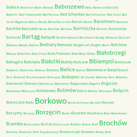
Baboszewo
Babice
Baciuty
Babimost
Babin
Babięta
Baby
Bachorze
Bad Schandau
Baderitz
Bad Freienwalde
Bad Muskau
Bad Schwartau
Bad Sulza
Bad
Baranowo
Bansin
Sulze
Bagienice
Bakus Wanda
Banie Mazurskie
Baraki
Baranów
Bartniczka
Barchów
Barczewo
Bartodzieje
Bardo
Barlinek
Bartków
Bartniki
Bartąg
Bartążek
Bartoszki
Bartłomiejowice
Baruchowo
Barłogi
Batowice
Bautzen
Bednary
Bełchów
Bemowo
Bergen am Rugen
Bałdowo
Becejły
Bedlno
Berlin
Białobrzegi
Biała Podlaska
Bełżyce
Biała Góra
Biała Piska
Białe Błoto
Białka
Białutki
Bibiampol
Białogóra
Białołęka
Białuty
Białystok
Biedaszek
Bielice
Bieniewice
Biesal
Bielawy
Bieżuń
Biederitz
Biedrusko
Bielawa
Bielnik
Biskupiec
Binz
Birkerod
Bischofswerda
Biskupice
Bisztynek
Bledzew
Bnin
Bobolice
Bogurzyn
Bobrowniki
Bobrowo
Bogaczewo
Bochotnica
Bodzentyn
Bogatka
Bolimów
Bolęcin
Bolesławiec
Bolino
Bolechowo
Boleszyno
Bolków
Bolszewo
Borkowo
Boreczno
Borki
Borsuki
Borne Sulinowo
Borsdorf
Borzęcin
Borzymy
Bosewo
Boszkowo
Borzyny
Borów
Boże
Bożenkowo
Brochów
Bramka
Brańsk
Bratuszewo
Brańszczyk
Breddin
Brema
Breń
Brodowe Łąki
Brodowo
Brodnica
Brodnicki Park Krajobrazowy
Brody
Brok