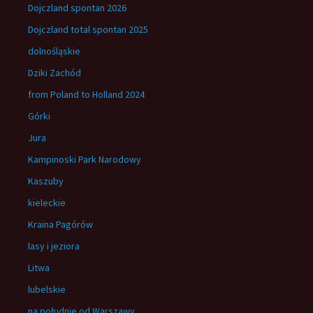
Dojczland spontan 2026
Dojczland total spontan 2025
dolnośląskie
Dziki Zachód
from Poland to Holland 2024
Górki
Jura
Kampinoski Park Narodowy
Kaszuby
kieleckie
Kraina Pagórów
lasy i jeziora
Litwa
lubelskie
na południe od Warszawy