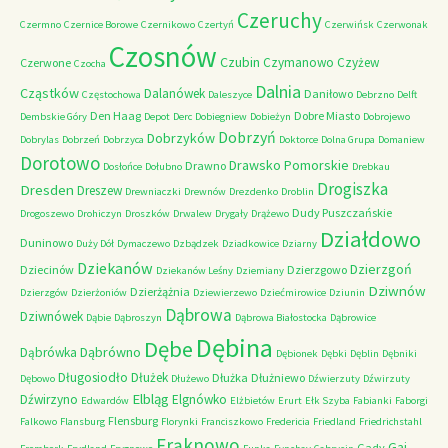
Czeruchy
Czermno
Czernice Borowe
Czernikowo
Czertyń
Czerwińsk
Czerwonak
Czosnów
Czubin
Czymanowo
Czyżew
Czerwone
Czocha
Dalnia
Cząstków
Dalanówek
Daniłowo
Częstochowa
Daleszyce
Debrzno
Delft
Den Haag
Dobre Miasto
Dembskie Góry
Depot
Derc
Dobiegniew
Dobieżyn
Dobrojewo
Dobrzyń
Dobrzyków
Dobrylas
Dobrzeń
Dobrzyca
Doktorce
Dolna Grupa
Domaniew
Dorotowo
Drawsko Pomorskie
Drawno
Dosłońce
Dołubno
Drebkau
Drogiszka
Dresden
Dreszew
Drewniaczki
Drewnów
Drezdenko
Droblin
Dudy Puszczańskie
Drogoszewo
Drohiczyn
Droszków
Drwalew
Drygały
Drążewo
Działdowo
Duninowo
Duży Dół
Dymaczewo
Dzbądzek
Dziadkowice
Dziarny
Dziekanów
Dzierzgoń
Dziecinów
Dzierzgowo
Dziekanów Leśny
Dziemiany
Dziwnów
Dzierżążnia
Dzierzgów
Dzierżoniów
Dziewierzewo
Dziećmirowice
Dziunin
Dąbrowa
Dziwnówek
Dąbie
Dąbroszyn
Dąbrowa Białostocka
Dąbrowice
Dębina
Dębe
Dąbrówno
Dąbrówka
Dębionek
Dębki
Dęblin
Dębniki
Długosiodło
Dłużek
Dłużka
Dłużniewo
Dębowo
Dłużewo
Dźwierzuty
Dźwirzuty
Elbląg
Dźwirzyno
Elgnówko
Edwardów
Elżbietów
Erurt
Ełk Szyba
Fabianki
Faborgi
Flensburg
Falkowo
Flansburg
Florynki
Franciszkowo
Fredericia
Friedland
Friedrichstahl
Frąknowo
Gaj
Gady