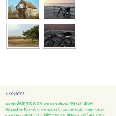
Tu byłam
Adamówek
Aleksandrów
Ahlbeck
Abramów
Aeroskobing
Andzin
Aleksandrów Kujawski
Amsterdam
Altranft
Alwernia
Anielin
Anklam
Arciechów
Augustówek
Arcelin
Arkadia
Augustów
Babiak
Annopol
Apolda