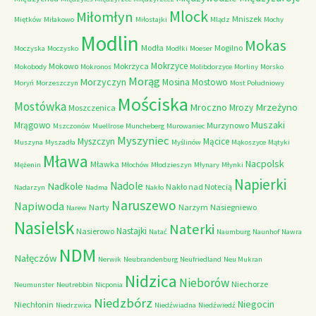
Mlock
Miłomłyn
Mniszek
Miętków
Miłakowo
Miłostajki
Mlądz
Mochy
Modlin
Mokas
Modła
Mogilno
Moczyska
Moczysko
Modłki
Moeser
Mokrzyce
Mokowo
Mokrzyca
Mokobody
Mokronos
Molibdorzyce
Morliny
Morsko
Morąg
Morzyczyn
Mosina
Mostowo
Moryń
Morzeszczyn
Most Południowy
Mościska
Mostówka
Mrzeżyno
Mroczno
Mrozy
Moszczenica
Muszaki
Mrągowo
Murzynowo
Mszczonów
Muellrose
Muncheberg
Murowaniec
Myszyniec
Myszczyn
Mącice
Muszyna
Myszadła
Myślinów
Mąkoszyce
Mątyki
Mława
Nacpolsk
Mławka
Mężenin
Młochów
Młodzieszyn
Młynary
Młynki
Napierki
Nadkole
Nadole
Nakło nad Notecią
Nadarzyn
Nadma
Nakło
Naruszewo
Napiwoda
Narty
Narzym
Nasiegniewo
Narew
Nasielsk
Naterki
Nastajki
Nasierowo
Natać
Naumburg
Naunhof
Nawra
NDM
Nałęczów
Nerwik
Neubrandenburg
Neufriedland
Neu Mukran
Nidzica
Nieborów
Niechorze
Neumunster
Neutrebbin
Nicponia
Niedzbórz
Niegocin
Niechłonin
Niedrzwica
Niedźwiadna
Niedźwiedź