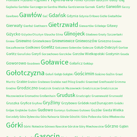
Frombork
Frydland
Frygnowo
Funka
Fynshav
Gabrysin
Garwolin
Gartz
Gajówka
Garbów
Garczegorze
Gardna Wielka
Gardzienice
Garnek
Gassy
Gawłów
Gdańsk
Gdynia
Gawłowo
Gać
Gdynia Orłowo
Gidle
Giebałtów
Gietrzwałd
Gierwaty
Giławy
Gierłoż
Giethoorn
Giewartów
Gilleleje
Glinojeck
Giżycko
Giżycko Olsztyn
Glaucha
Glina
Glodowo
Gnaty Szczerbaki
Gniewino
Gniewniewice
Gniewoszów
Gniewkowo
Gniezno
Gniew
Gnoien
Goerlitz
Godkowo
Golub-Dobrzyń
Goczałkowice
Golczewo
Goleniów
Golesze
Gorlice
Gorlitz
Goryń
Gorzów Wielkopolski
Gostynin
Goruńsko
Gorzechowo
Gorzków
Gouda
Goławice
Goworowo
Gołańcz
Gozdowo
Gołdap
Gołotczyzna
Gościmin
Gołuń
Gołąb
Gołąbki
Gościno
Goźlin
Graal
Grabie
Muritz
Grabin
Grabowo
Grabów nad Pilicą
Gradki
Graested
Greifswald
Grimma
Grodziczno
Grodno
Grodzisk
Grodzisk Mazowiecki
Grodziszcze
Grodziszcze
Grudusk
Mazowieckie
Gromadno
Großenhain
Grudziądz
Gruenewald
Grunwald
Gryźliny
Gruszka
Gryfice
Grzybowo
Gródek nad Dunajcem
Gryfino
Gródki
Gudowo
Guzów
Gwda Wielka
Grójec
Grębków
Gubin
Guronys
Gutkowo
Gutowo
Gwizdały
Góra Dylewska
Góra Kalwaria
Górale
Góraliki
Góra Puławska
Góra Włodowska
Górki
Górzno
Gąbin
Górki Noteckie
Górowo Iławskie
Górskie
Góry Miechowskie
Gąsocin