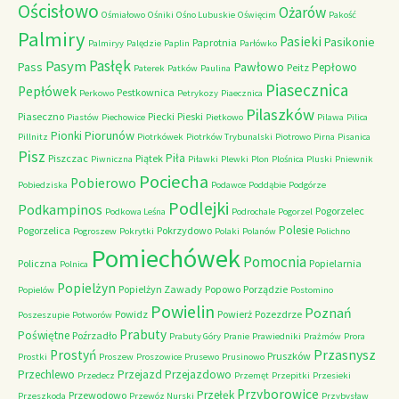
Ościsłowo
Ożarów
Ośmiałowo
Ośniki
Ośno Lubuskie
Oświęcim
Pakość
Palmiry
Pasieki
Pasikonie
Paprotnia
Palmiryy
Palędzie
Paplin
Parłówko
Pasłęk
Pasym
Pawłowo
Pass
Pepłowo
Peitz
Paterek
Patków
Paulina
Piasecznica
Pepłówek
Pestkownica
Perkowo
Petrykozy
Piaecznica
Pilaszków
Piaseczno
Piecki
Pieski
Piastów
Piechowice
Pietkowo
Pilawa
Pilica
Piorunów
Pionki
Pillnitz
Piotrkówek
Piotrków Trybunalski
Piotrowo
Pirna
Pisanica
Pisz
Piła
Piszczac
Piątek
Piwniczna
Piławki
Plewki
Plon
Plośnica
Pluski
Pniewnik
Pociecha
Pobierowo
Pobiedziska
Podawce
Poddąbie
Podgórze
Podlejki
Podkampinos
Pogorzelec
Podkowa Leśna
Podrochale
Pogorzel
Polesie
Pogorzelica
Pokrzydowo
Pogroszew
Pokrytki
Polaki
Polanów
Polichno
Pomiechówek
Pomocnia
Policzna
Popielarnia
Polnica
Popielżyn
Popielżyn Zawady
Popowo
Porządzie
Popielów
Postomino
Powielin
Poznań
Powidz
Powierż
Pozezdrze
Poszeszupie
Potworów
Prabuty
Poświętne
Poźrzadło
Prabuty Góry
Pranie
Prawiedniki
Prażmów
Prora
Przasnysz
Prostyń
Pruszków
Prostki
Proszew
Proszowice
Prusewo
Prusinowo
Przechlewo
Przejazd
Przejazdowo
Przedecz
Przemęt
Przepitki
Przesieki
Przyborowice
Przełęk
Przewodowo
Przeszkoda
Przewóz Nurski
Przybysław