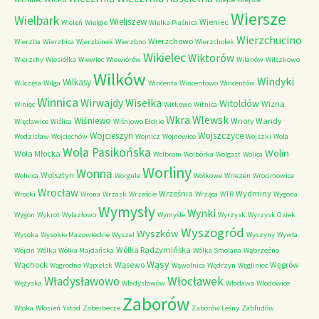
Wiersze
Wielbark
Wieliszew
Wieniec
Wieleń
Wielgie
Wielka Piaśnica
Wierzchucino
Wierzchowo
Wierzba
Wierzbica
Wierzbinek
Wierzbno
Wierzchołek
Wikielec
Wiktorów
Wierzchy
Wiesiółka
Wiewiec
Wiewiórów
Wilanów
Wilczkowo
Wilków
Windyki
Wilkasy
Wilczęta
Wilga
Wincenta
Wincentowo
Wincentów
Winnica
Wirwajdy
Wisełka
Witoldów
Wizna
Winiec
Witkowo
Witnica
Wkra
Wlewsk
Wiśniewo
Wnory Wandy
Więcławice
Wiślica
Wiśniowo Ełckie
Wojcieszyn
Wojszczyce
Wodzisław
Wojciechów
Wojnicz
Wojnowice
Wojszki
Wola
Wola Pasikońska
Wolin
Wola Młocka
Wolbrom
Wolbórka
Wolgast
Wolica
Worliny
Wonna
Wolsztyn
Wolnica
Worgule
Wołkowe
Wriezen
Wrocimowice
Wrocław
Września
Wydminy
Wrocki
Wrona
Wrzask
Wrzeście
Wrząca
WTR
Wygoda
Wymysły
Wynki
Wygon
Wykrot
Wylazłowo
Wymyśle
Wyrzysk
Wyrzysk Osiek
Wyszogród
Wyszków
Wysoka
Wysokie Mazowieckie
Wyszel
Wyszyny
Wywła
Wólka Radzymińska
Wójcin
Wólka
Wólka Majdańska
Wólka Smolana
Wąbrzeźno
Wąsy
Wąchock
Wąsewo
Węgrów
Wągrodno
Wąpielsk
Wąwolnica
Wędrzyn
Węgliniec
Władysławowo
Włocławek
Wężyska
Władysławów
Włodawa
Włodowice
Zaborów
Włoka
Włosień
Ystad
Zaberbecze
Zaborów Leśny
Zabłudów