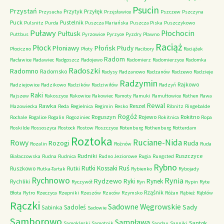
Psucin
Przystań
Przytyk
Przyłęk
Przysucha
Przęsławice
Pszczew
Pszczyna
Puck
Pustelnik
Pulsnitz
Purda
Puszcza Mariańska
Puszcza Piska
Puszczykowo
Puławy
Pułtusk
Płochocin
Puttbus
Pyrzowice
Pyrzyce
Pyzdry
Pławno
Raciąż
Płock
Płońsk
Płoniawy
Płudy
Płociczno
Płoty
Racibory
Raciążek
Radom
Racławice
Radawiec
Radgoszcz
Radojewo
Radomierz
Radomierzyce
Radomka
Radoszki
Radomno
Radomsko
Radysy
Radzanowo
Radzanów
Radzewo
Radzieje
Radzymin
Rajkowo
Radziejowice
Radzikowo
Radzików
Radziwiłów
Radzyń
Raki
Rajszew
Rakoszyce
Rakowice
Rakowiec
Ramoty
Ramuki
Ramułtowice
Rathen
Rawa
Rewal
Rawka
Reszel
Mazowiecka
Reda
Regielnica
Regimin
Resko
Ribnitz
Ringebalde
Rogóż
Roguszyn
Rojewo
Rokitno
Rochale
Rogalice
Rogalin
Rogoziniec
Rokitnica
Ropa
Roskilde
Rossoszyca
Rostock
Rostow
Roszczyce
Rotenburg
Rothenburg
Rotterdam
Roztoka
Ruciane-Nida
Rowy
Rozogi
Ruda
Rozalin
Rożnów
Ruda
Rudniki
Ruszczyce
Białaczowska
Rudna
Rudnica
Rudno Jeziorowe
Rugia
Rungsted
Rybno
Ruś
Rutki Kossaki
Ruszkowo
Rutki
Rutka-Tartak
Rybienko
Rybojady
Rychnowo
Rynia
Rydzewo
Ryki
Rynek
Rychliki
Ryczywół
Ryn
Rypin
Ryte
Rząśnik
Błota
Rytro
Rzeczyca
Rzepniki
Rzeszów
Rzuców
Rzymsko
Różan
Rąbież
Rąblów
Rączki
Sadowne Węgrowskie
Sady
Sadoleś
Sabinka
Sadowie
Samborowo
Sampława
Santok
Samoklęski
Samotnik
Sandau
Sanniki