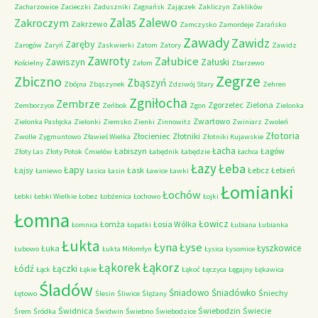
Zacharzowice
Zacieczki
Zaduszniki
Zagnańsk
Zajączek
Zakliczyn
Zaklików
Zalas
Zalewo
Zakroczym
Zakrzewo
Zamczysko
Zamordeje
Zarańsko
Zawady
Zawidz
Zaręby
Zarogów
Zaryń
Zaskwierki
Zatom
Zatory
Zawidz
Zawroty
Załubice
Zawiszyn
Załuski
Kościelny
Załom
Zbarzewo
Zegrze
Zbiczno
Zbąszyń
Zbójna
Zbąszynek
Zdziwój Stary
Zehren
Zgniłocha
Zembrze
Zgorzelec
Zielona
Zemborzyce
Zeńbok
Zgon
Zielonka
Zwartowo
Zielonka Pasłęcka
Zielonki
Ziemsko
Zienki
Zinnowitz
Zwiniarz
Zwoleń
Złotoria
Złocieniec
Złotniki
Zwolle
Zygmuntowo
Zławieś Wielka
Złotniki Kujawskie
Łacha
Łabiszyn
Łagów
Złoty Las
Złoty Potok
Ćmielów
Łabędnik
Łabędzie
Łachca
Łazy
Łeba
Łapy
Łajsy
Łask
Łebcz
Łebień
Łaniewo
Łasica
Łasin
Ławice
Ławki
Łomianki
Łochów
Łebki
Łebki Wielkie
Łobez
Łobżenica
Łochowo
Łojki
Łomna
Łowicz
Łomża
Łosia Wólka
Łomnica
Łopatki
Łubiana
Łubianka
Łukta
Łyna
Łyse
Łyszkowice
Łuka
Łubowo
Łukta Miłomłyn
Łysica
Łysomice
Łąkorz
Łąkorek
Łódź
Łączki
Łąck
Łąkie
Łąkoć
Łęczyca
Łęgajny
Łękawica
Śladów
Śniadowo
Śniadówko
Śniechy
Łętowo
Ślesin
Śliwice
Ślężany
Świdnica
Świebodzin
Świecie
Śrem
Śródka
Świdwin
Świebno
Świebodzice