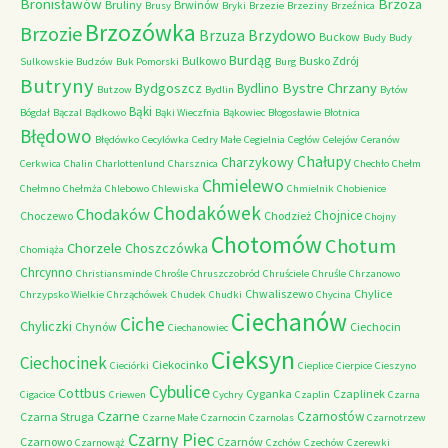
Bronisławów
Brzoza
Bruliny
Brwinów
Brusy
Bryki
Brzezie
Brzeziny
Brzeźnica
Brzozówka
Brzozie
Brzydowo
Brzuza
Buckow
Budy
Budy
Burdąg
Bulkowo
Busko Zdrój
Sulkowskie
Budzów
Buk Pomorski
Burg
Butryny
Bystre Chrzany
Bydgoszcz
Bydlino
Butzow
Bydlin
Bytów
Bąki
Bógdał
Bączal
Bądkowo
Bąki Wieczfnia
Bąkowiec
Błogosławie
Błotnica
Błędowo
Błędówko
Cecylówka
Cedry Małe
Cegielnia
Cegłów
Celejów
Ceranów
Chałupy
Charzykowy
Cerkwica
Chalin
Charlottenlund
Charsznica
Chechło
Chełm
Chmielewo
Chełmno
Chełmża
Chlebowo
Chlewiska
Chmielnik
Chobienice
Chodakówek
Chodaków
Chojnice
Choczewo
Chodzież
Chojny
Chotomów
Chotum
Chorzele
Choszczówka
Chomiąża
Chrcynno
Christiansminde
Chrośle
Chruszczobród
Chruściele
Chruśle
Chrzanowo
Chwaliszewo
Chylice
Chrzypsko Wielkie
Chrząchówek
Chudek
Chudki
Chycina
Ciechanów
Ciche
Chyliczki
Chynów
Ciechocin
Ciechanowiec
Cieksyn
Ciechocinek
Ciekocinko
Cieciórki
Cieplice
Cierpice
Cieszyno
Cybulice
Cottbus
Cyganka
Czaplinek
Cigacice
Criewen
Cychry
Czaplin
Czarna
Czarne
Czarnostów
Czarna Struga
Czarne Małe
Czarnocin
Czarnolas
Czarnotrzew
Czarny Piec
Czarnowo
Czarnów
Czarnowąż
Czchów
Czechów
Czerewki