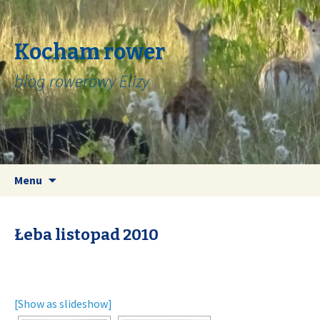
Kocham rower
blog rowerowy Elizy
Skip
Search
Menu
to
for:
content
Łeba listopad 2010
[Show as slideshow]