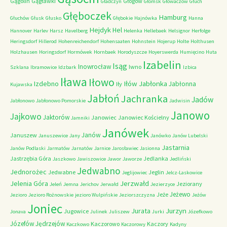
Gągolin
Gągławki
Głogów
Gładczyn
Głomsk
Głowaczów
Głuch
Głęboczek
Hamburg
Głuchów
Głusk
Głusko
Głębokie
Hajnówka
Hanna
Hejdyk
Hel
Hannover
Harlev
Harsz
Havelberg
Helenka
Hellebaek
Helsignor
Herfolge
Heringsdorf
Hillerod
Hohenreichendorf
Hohensaaten
Hohnstein
Hojerup
Holte
Holthusen
Holzhausen
Horingsdorf
Hormówek
Hornbaek
Horodyszcze
Hoyerswerda
Humięcino
Huta
Izabelin
Isąg
Inowrocław
Iwno
Szklana
Ibramowice
Idzbark
Izbica
Iława
Iłowo
Iłów
Jabłonka
Izdebno
Jabłonna
Iły
Kujawska
Jabłoń
Jachranka
Jadów
Jabłonowo
Jabłonowo Pomorskie
Jadwisin
Janowo
Jajkowo
Jaktorów
Janowiec
Janowiec Kościelny
Jamniki
Janówek
Janów
Januszew
Januszewice
Jany
Janówko
Janów Lubelski
Jastarnia
Janów Podlaski
Jarmatów
Jarnatów
Jarnice
Jarosławiec
Jasionna
Jastrzębia Góra
Jedlanka
Jaszkowo
Jawiszowice
Jawor
Jaworze
Jedliński
Jedwabno
Jednorożec
Jedwabne
Jeglin
Jeglijowiec
Jelcz-Laskowice
Jerzwałd
Jelenia Góra
Jeziorany
Jeleń
Jemna
Jerichov
Jerwałd
Jezierzyce
Jeżewo
Jeże
Jezioro
Jezioro Rożnowskie
jezioro Wulpińskie
Jeziorszczyzna
Jeżów
Joniec
Jurzyn
Jurata
Jugowice
Jonava
Julinek
Juliszew
Jurki
Józefkowo
Józefów
Jędrzejów
Kaczorowo
Kaczory
Kaczkowo
Kaczorowy
Kadyny