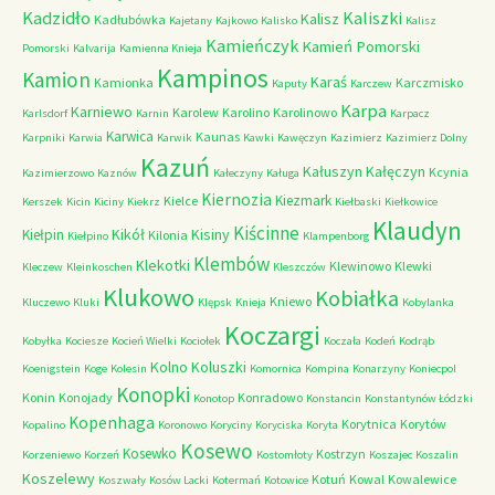
Kadzidło
Kaliszki
Kalisz
Kadłubówka
Kajetany
Kajkowo
Kalisko
Kalisz
Kamieńczyk
Kamień Pomorski
Pomorski
Kalvarija
Kamienna Knieja
Kampinos
Kamion
Karaś
Kamionka
Karczmisko
Kaputy
Karczew
Karpa
Karniewo
Karolew
Karolino
Karolinowo
Karlsdorf
Karnin
Karpacz
Karwica
Kaunas
Karpniki
Karwia
Karwik
Kawki
Kawęczyn
Kazimierz
Kazimierz Dolny
Kazuń
Kałuszyn
Kałęczyn
Kcynia
Kazimierzowo
Kaznów
Kałeczyny
Kaługa
Kiernozia
Kiezmark
Kielce
Kerszek
Kicin
Kiciny
Kiekrz
Kiełbaski
Kiełkowice
Klaudyn
Kiścinne
Kikół
Kisiny
Kiełpin
Kilonia
Kiełpino
Klampenborg
Klembów
Klekotki
Klewinowo
Klewki
Kleczew
Kleinkoschen
Kleszczów
Klukowo
Kobiałka
Kniewo
Kluczewo
Kluki
Klępsk
Knieja
Kobylanka
Koczargi
Kobyłka
Kociesze
Kocień Wielki
Kociołek
Koczała
Kodeń
Kodrąb
Kolno
Koluszki
Koenigstein
Koge
Kolesin
Komornica
Kompina
Konarzyny
Koniecpol
Konopki
Konin
Konojady
Konradowo
Konotop
Konstancin
Konstantynów Łódzki
Kopenhaga
Korytnica
Korytów
Kopalino
Koronowo
Koryciny
Koryciska
Koryta
Kosewo
Kosewko
Kostrzyn
Korzeniewo
Korzeń
Kostomłoty
Koszajec
Koszalin
Koszelewy
Kotuń
Kowal
Kowalewice
Koszwały
Kosów Lacki
Kotermań
Kotowice