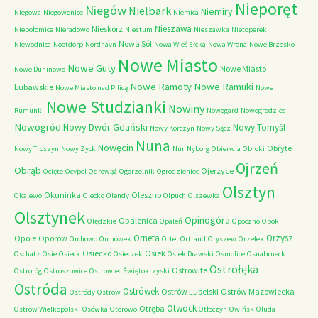
Nieporęt
Niegów
Nielbark
Niemiry
Niegowa
Niegowonice
Niemica
Nieszawa
Nieskórz
Niepołomice
Nieradowo
Niestum
Nieszawka
Nietoperek
Nowa Sól
Niewodnica
Nootdorp
Nordhavn
Nowa Wieś Ełcka
Nowa Wrona
Nowe Brzesko
Nowe Miasto
Nowe Guty
Nowe Miasto
Nowe Duninowo
Nowe Ramoty
Nowe Ramuki
Lubawskie
Nowe Miasto nad Pilicą
Nowe
Nowe Studzianki
Nowiny
Rumunki
Nowogard
Nowogrodziec
Nowogród
Nowy Dwór Gdański
Nowy Tomyśl
Nowy Korczyn
Nowy Sącz
Nuna
Nowęcin
Obryte
Nowy Troszyn
Nowy Zyck
Nur
Nyborg
Obierwia
Obroki
Ojrzeń
Obrąb
Ojerzyce
Ocięte
Ocypel
Odrowąż
Ogorzelnik
Ogrodzieniec
Olsztyn
Okuninka
Oleszno
Okalewo
Olecko
Olendy
Olpuch
Olszewka
Olsztynek
Opinogóra
Opalenica
Olędzkie
Opaleń
Opoczno
Opoki
Orneta
Orzysz
Opole
Oporów
Orchowo
Orchówek
Ortel
Ortrand
Oryszew
Orzełek
Osiecko
Osiek
Oschatz
Osie
Osieck
Osieczek
Osiek Drawski
Osmolice
Osnabrueck
Ostrołęka
Ostrowite
Ostroróg
Ostroszowice
Ostrowiec Świętokrzyski
Ostróda
Ostrówek
Ostrów Lubelski
Ostrów Mazowiecka
Ostródy
Ostrów
Otwock
Otręba
Ostrów Wielkopolski
Osówka
Otorowo
Otłoczyn
Owińsk
Ołuda