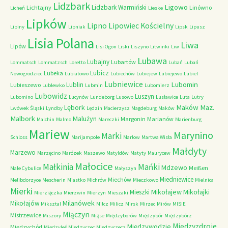
Lidzbark
Ligowo
Lidzbark Warmiński
Lichtajny
Linówno
Licheń
Lieske
Lipków
Lipno
Lipowiec Kościelny
Lipiny
Lipniak
Lipsk
Lipusz
Lisia Polana
Liwa
Lipów
Lisi Ogon
Liski
Liszyno
Litwinki
Liw
Lubawa
Lubajny
Lubartów
Lommatsch
Lommatzsch
Loretto
Lubań
Lubań
Lubicz
Lubeka
Nowogrodziec
Lubiatowo
Lubiechów
Lubiejew
Lubiejewo
Lubiel
Lubniewice
Lubomin
Lublin
Lubieszewo
Lublewko
Lubmin
Lubomierz
Lubowidz
Luszyn
Lubomino
Lucynów
Lundeborg
Lusowo
Lusławice
Luta
Lutry
Maków Maz.
Lębork
Lwówek Śląski
Lyndby
Lędzin
Macierzysz
Magdeburg
Maków
Malbork
Malużyn
Margonin
Marianów
Malchin
Malmo
Mareczki
Marienburg
Mariew
Marynino
Marki
Schloss
Marijampole
Marlow
Martwa Wisła
Małdyty
Marzewo
Marzęcino
Marózek
Maszewo
Matyldów
Matyty
Maurycew
Małocice
Małkinia
Mańki
Mdzewo
Meißen
Małe Cybulice
Małyszyn
Miedniewice
Miechów
Melibdorzyce
Mescherin
Miastko
Michrów
Mieczkowo
Mielnica
Mierki
Mikołajew
Mikołajki
Mieszki
Mierziączka
Mierzwin
Mierzyn
Mieszaki
Milanówek
Mikołajów
Miksztal
Milcz
Milicz
Mirsk
Mirzec
Mirów
MISIE
Miączyn
Mistrzewice
Miszory
Miąse
Międzyborów
Międzybór
Międzybórz
Międzyzdroje
Międzywodzie
Międzychód
Międzyleś
Międzyrzec
Międzyrzecz