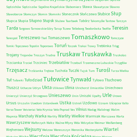
Sława
Sędzichów
Sędziszów
Sępólno Krajeńskie
Słabomierz
Sławatycze
Sławno
Słup
Słubice
Słonecznik
Słończewo
Sławoborze
Słomczyn
Słomin
Słomniki
Słupno
Słupsk
Słupca
Słupia
Tabórz
Służew
Taarbaek
Takomyśle
Tantow
Tarczyn
Teresin
Tarda
Targowo
Tarnowskie Góry
Tarup
Tczew
Telleborg
Teodorówka
Teofile
Tomaszkowo
Tereszewo
Tomaszewo
Terespol
Tleń
Tomczyce
Toruń
Treblinka
Tomki
Topczewo
Topolin
Toporowo
Toszek
Trakai
Trawy
Trląg
Truskaw
Truskawka
Trojany
Trojanów
Troszyn
Trudna
Truskolas
Trzebiatów
Trzcianka
Trzciniec
Trzciel
Trzebuń
Trzemeszno Lubuskie
Trzygłów
Trzęsacz
Turośl
Tuczki
Tuchola
Trzścianka
Trębice
Tujsk
Tum
Turza Wielka
Tułowice
Tynwałd
Tuł
Tułodziad
Tłuchowo
Tyłowo
Tuławki
Ukta
Tłuszcz
Ulinia
Uniechowo
Uchacze
Udryn
Ulikowo
Ulrichorst
Umiastów
Urle
Unieszewo
Uniszki
Unierzyż
Unierzyż Strzegowo
Unin
Upałty
Urowo
Ustka
Ursus
Uzdowo
Urszulin
Usedom
Ustanówek
Ustroń
Uznam
Uścięcice
Vallo
Vilnius
Varso Tower
Veivieriai
Velo Krynica
Velo Poprad
Ves
Wadąg
Walidrogi
Walim
Warka
Warlity Wielkie
Warchały
Warmiak
Wapnica
Warlity
Warszawa
Warta
Wawrzyszew
Wałbrzych
Wałcz
Ważne Młyny
Wda
Wdzydze
Weimar
Weißenberg
Wejsuny
Wiartel
Wejherowo
Welzow
Wereszczyn
Weronika
Westerplatte
Wieczfnia Kościelna
Wieczfnia
Wicko
Wichulec
Wiejce
Wiejsce