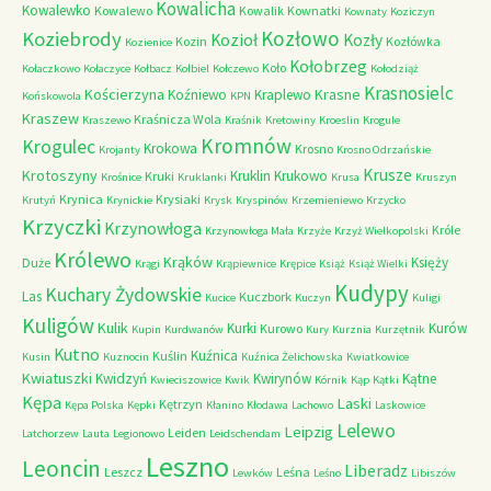
Kowalicha
Kowalewko
Kowalewo
Kowalik
Kownatki
Kownaty
Koziczyn
Kozłowo
Koziebrody
Kozioł
Kozły
Kozin
Kozłówka
Kozienice
Kołobrzeg
Koło
Kołaczkowo
Kołaczyce
Kołbacz
Kołbiel
Kołczewo
Kołodziąż
Krasnosielc
Kościerzyna
Krasne
Koźniewo
Kraplewo
Końskowola
KPN
Kraszew
Kraśnicza Wola
Kraszewo
Kraśnik
Kretowiny
Kroeslin
Krogule
Kromnów
Krogulec
Krokowa
Krosno
Krojanty
Krosno Odrzańskie
Krusze
Krotoszyny
Kruklin
Krukowo
Kruki
Krośnice
Kruklanki
Krusa
Kruszyn
Krynica
Krysiaki
Krutyń
Krynickie
Krysk
Kryspinów
Krzemieniewo
Krzycko
Krzyczki
Krzynowłoga
Króle
Krzynowłoga Mała
Krzyże
Krzyż Wielkopolski
Królewo
Krąków
Księży
Duże
Krągi
Krąpiewnice
Krępice
Książ
Książ Wielki
Kudypy
Kuchary Żydowskie
Las
Kuczbork
Kucice
Kuczyn
Kuligi
Kuligów
Kulik
Kurki
Kurów
Kurowo
Kupin
Kurdwanów
Kury
Kurznia
Kurzętnik
Kutno
Kuźnica
Kuślin
Kusin
Kuznocin
Kuźnica Żelichowska
Kwiatkowice
Kwiatuszki
Kwidzyń
Kwirynów
Kątne
Kwieciszowice
Kwik
Kórnik
Kąp
Kątki
Kępa
Laski
Kętrzyn
Kępa Polska
Kępki
Kłanino
Kłodawa
Lachowo
Laskowice
Lelewo
Leipzig
Leiden
Latchorzew
Lauta
Legionowo
Leidschendam
Leszno
Leoncin
Liberadz
Leszcz
Leśna
Lewków
Leśno
Libiszów