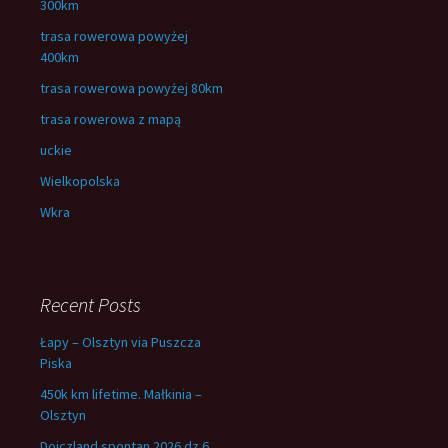
300km
trasa rowerowa powyżej
400km
trasa rowerowa powyżej 80km
trasa rowerowa z mapą
uckie
Wielkopolska
Wkra
Recent Posts
Łapy – Olsztyn via Puszcza
Piska
450k km lifetime. Małkinia –
Olsztyn
Dojczland spontan 2026 dz.6