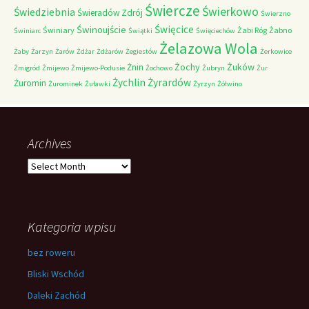
Świercze
Świerkowo
Świedziebnia
Świeradów Zdrój
Świerzno
Świnoujście
Święcice
Świniary
Żabi Róg
Żabno
Świniarc
Świątki
Święciechów
Żelazowa Wola
Żaby
Żarzyn
Żarów
Żdżar
Żdżarów
Żegiestów
Żerkowice
Żochy
Żuków
Żnin
Żmigród
Żmijewo
Żmijewo-Podusie
Żochowo
Żubryn
Żur
Żychlin
Żyrardów
Żuromin
Żurominek
Żuławki
Żyrzyn
Żółwino
Archives
Archives
Kategoria wpisu
bez roweru
Bliski Wschód
Daleki Zachód