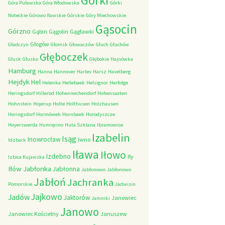
Górki
Góra Puławska
Góra Włodowska
Górki
Noteckie
Górowo Iławskie
Górskie
Góry Miechowskie
Gąsocin
Górzno
Gąbin
Gągolin
Gągławki
Głogów
Gładczyn
Głomsk
Głowaczów
Głuch
Głuchów
Głęboczek
Głusk
Głusko
Głębokie
Hajnówka
Hamburg
Hanna
Hannover
Harlev
Harsz
Havelberg
Hejdyk
Hel
Helenka
Hellebaek
Helsignor
Herfolge
Heringsdorf
Hillerod
Hohenreichendorf
Hohensaaten
Hohnstein
Hojerup
Holte
Holthusen
Holzhausen
Horingsdorf
Hormówek
Hornbaek
Horodyszcze
Hoyerswerda
Humięcino
Huta Szklana
Ibramowice
Izabelin
Isąg
Inowrocław
Iwno
Idzbark
Iława
Iłowo
Izdebno
Iły
Izbica Kujawska
Iłów
Jabłonka
Jabłonna
Jabłonowo
Jabłonowo
Jabłoń
Jachranka
Pomorskie
Jadwisin
Jajkowo
Jadów
Jaktorów
Janowiec
Jamniki
Janowo
Janowiec Kościelny
Januszew