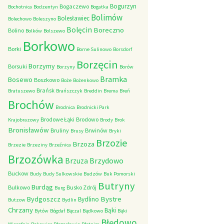
Bogurzyn
Bogaczewo
Bochotnica
Bodzentyn
Bogatka
Bolimów
Bolesławiec
Bolechowo
Boleszyno
Bolęcin
Boreczno
Bolino
Bolków
Bolszewo
Borkowo
Borki
Borne Sulinowo
Borsdorf
Borzęcin
Borzymy
Borsuki
Borzyny
Borów
Bramka
Bosewo
Boszkowo
Boże
Bożenkowo
Brańsk
Bratuszewo
Brańszczyk
Breddin
Brema
Breń
Brochów
Brodnica
Brodnicki Park
Brodowe Łąki
Brodowo
Krajobrazowy
Brody
Brok
Bronisławów
Bruliny
Brwinów
Brusy
Bryki
Brzozie
Brzoza
Brzezie
Brzeziny
Brzeźnica
Brzozówka
Brzydowo
Brzuza
Buckow
Budy
Budy Sulkowskie
Budzów
Buk Pomorski
Butryny
Burdąg
Bulkowo
Busko Zdrój
Burg
Bystre
Bydgoszcz
Bydlino
Butzow
Bydlin
Chrzany
Bąki
Bytów
Bógdał
Bączal
Bądkowo
Bąki
Błędowo