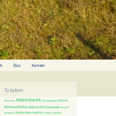
Search
/A
Eliza
Kontakt
for:
Tu byłam
Adamówek
Ahlbeck
Abramów
Aeroskobing
Aleksandrów
Aleksandrów Kujawski
Altranft
Andzin
Amsterdam
Alwernia
Anielin
Anklam