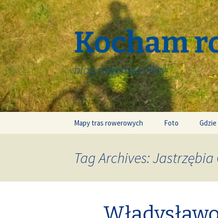
Kocham r
blog rowerowy Elizy
Skip
Mapy tras rowerowych
Foto
Gdzie
to
content
Tag Archives: Jastrzębia
Władysławo