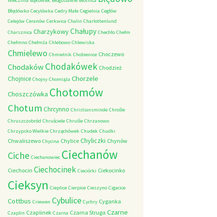
Wieczfnia
Bąkowiec
Błogosławie
Błotnica
Błędówko
Cecylówka
Cedry Małe
Cegielnia
Cegłów
Celejów
Ceranów
Cerkwica
Chalin
Charlottenlund
Chałupy
Charzykowy
Charsznica
Chechło
Chełm
Chełmno
Chełmża
Chlebowo
Chlewiska
Chmielewo
Choczewo
Chmielnik
Chobienice
Chodakówek
Chodaków
Chodzież
Chorzele
Chojnice
Chojny
Chomiąża
Chotomów
Choszczówka
Chotum
Chrcynno
Christiansminde
Chrośle
Chruszczobród
Chruściele
Chruśle
Chrzanowo
Chrzypsko Wielkie
Chrząchówek
Chudek
Chudki
Chyliczki
Chwaliszewo
Chylice
Chynów
Chycina
Ciechanów
Ciche
Ciechanowiec
Ciechocinek
Ciechocin
Ciekocinko
Cieciórki
Cieksyn
Cieplice
Cierpice
Cieszyno
Cigacice
Cybulice
Cottbus
Cyganka
Criewen
Cychry
Czarne
Czaplinek
Czarna Struga
Czaplin
Czarna