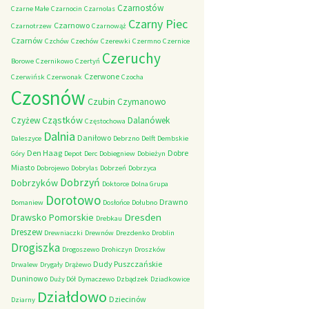
Czarnostów
Czarne Małe
Czarnocin
Czarnolas
Czarny Piec
Czarnowo
Czarnotrzew
Czarnowąż
Czarnów
Czchów
Czechów
Czerewki
Czermno
Czernice
Czeruchy
Borowe
Czernikowo
Czertyń
Czerwone
Czerwińsk
Czerwonak
Czocha
Czosnów
Czubin
Czymanowo
Cząstków
Czyżew
Dalanówek
Częstochowa
Dalnia
Daniłowo
Daleszyce
Debrzno
Delft
Dembskie
Den Haag
Dobre
Góry
Depot
Derc
Dobiegniew
Dobieżyn
Miasto
Dobrojewo
Dobrylas
Dobrzeń
Dobrzyca
Dobrzyń
Dobrzyków
Doktorce
Dolna Grupa
Dorotowo
Drawno
Domaniew
Dosłońce
Dołubno
Dresden
Drawsko Pomorskie
Drebkau
Dreszew
Drewniaczki
Drewnów
Drezdenko
Droblin
Drogiszka
Drogoszewo
Drohiczyn
Droszków
Dudy Puszczańskie
Drwalew
Drygały
Drążewo
Duninowo
Duży Dół
Dymaczewo
Dzbądzek
Dziadkowice
Działdowo
Dziecinów
Dziarny