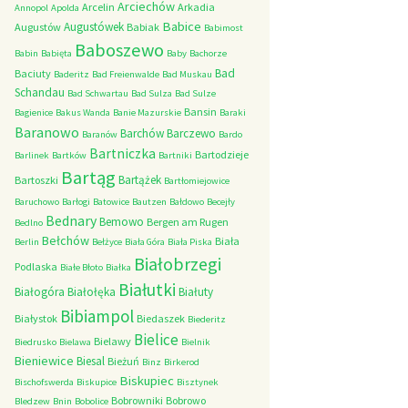
Arciechów
Arcelin
Arkadia
Annopol
Apolda
Babice
Augustówek
Augustów
Babiak
Babimost
Baboszewo
Babin
Babięta
Baby
Bachorze
Bad
Baciuty
Baderitz
Bad Freienwalde
Bad Muskau
Schandau
Bad Schwartau
Bad Sulza
Bad Sulze
Bansin
Bagienice
Bakus Wanda
Banie Mazurskie
Baraki
Baranowo
Barchów
Barczewo
Baranów
Bardo
Bartniczka
Bartodzieje
Barlinek
Bartków
Bartniki
Bartąg
Bartążek
Bartoszki
Bartłomiejowice
Baruchowo
Barłogi
Batowice
Bautzen
Bałdowo
Becejły
Bednary
Bemowo
Bergen am Rugen
Bedlno
Bełchów
Biała
Berlin
Bełżyce
Biała Góra
Biała Piska
Białobrzegi
Podlaska
Białe Błoto
Białka
Białutki
Białogóra
Białołęka
Białuty
Bibiampol
Białystok
Biedaszek
Biederitz
Bielice
Bielawy
Biedrusko
Bielawa
Bielnik
Bieniewice
Biesal
Bieżuń
Binz
Birkerod
Biskupiec
Bischofswerda
Biskupice
Bisztynek
Bobrowniki
Bobrowo
Bledzew
Bnin
Bobolice