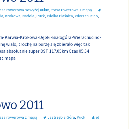
rasa rowerowa powyżej 80km
,
trasa rowerowa z mapą
ia
,
Krokowa
,
Nadole
,
Puck
,
Wielka Piaśnica
,
Wierzchucino
,
Góra-Karwia-Krokowa-Dębki-Białogóra-Wierzchucino-
ę wiało, trochę na burzę się zbierało więc tak
trasa absolutnie super DST 117.05km Czas 05:54
est mapa
wo 2011
rasa rowerowa z mapą
Jastrzębia Góra
,
Puck
el