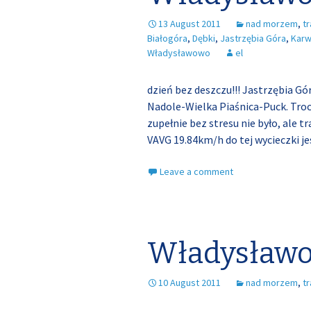
13 August 2011
nad morzem
,
t
Białogóra
,
Dębki
,
Jastrzębia Góra
,
Karw
Władysławowo
el
dzień bez deszczu!!! Jastrzębia 
Nadole-Wielka Piaśnica-Puck. Troch
zupełnie bez stresu nie było, ale 
VAVG 19.84km/h do tej wycieczki j
Leave a comment
Władysławo
10 August 2011
nad morzem
,
t