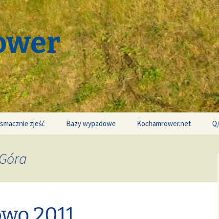
ower
 smacznie zjeść
Bazy wypadowe
Kochamrower.net
Q
 Góra
wo 2011