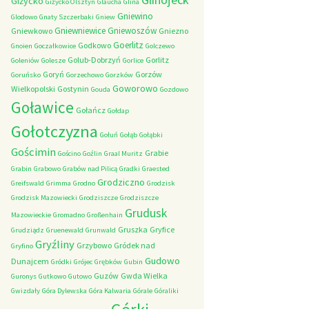
Giżycko
Giżycko Olsztyn
Glaucha
Glina
Gniewino
Glodowo
Gnaty Szczerbaki
Gniew
Gniewniewice
Gniewoszów
Gniewkowo
Gniezno
Goerlitz
Godkowo
Gnoien
Goczałkowice
Golczewo
Golub-Dobrzyń
Gorlitz
Goleniów
Golesze
Gorlice
Goryń
Gorzów
Goruńsko
Gorzechowo
Gorzków
Goworowo
Wielkopolski
Gostynin
Gouda
Gozdowo
Goławice
Gołańcz
Gołdap
Gołotczyzna
Gołuń
Gołąb
Gołąbki
Gościmin
Grabie
Gościno
Goźlin
Graal Muritz
Grabin
Grabowo
Grabów nad Pilicą
Gradki
Graested
Grodziczno
Greifswald
Grimma
Grodno
Grodzisk
Grodzisk Mazowiecki
Grodziszcze
Grodziszcze
Grudusk
Mazowieckie
Gromadno
Großenhain
Gruszka
Gryfice
Grudziądz
Gruenewald
Grunwald
Gryźliny
Grzybowo
Gródek nad
Gryfino
Gudowo
Dunajcem
Gródki
Grójec
Grębków
Gubin
Guzów
Gwda Wielka
Guronys
Gutkowo
Gutowo
Gwizdały
Góra Dylewska
Góra Kalwaria
Górale
Góraliki