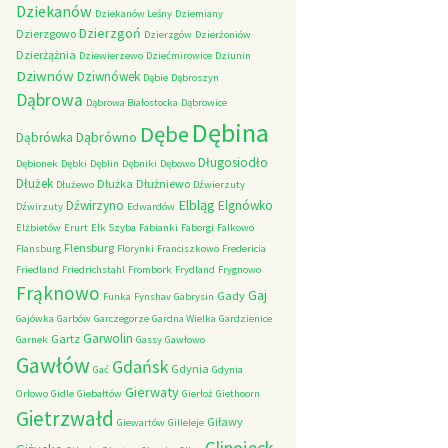
Dziekanów
Dziekanów Leśny
Dziemiany
Dzierzgoń
Dzierzgowo
Dzierzgów
Dzierżoniów
Dzierżążnia
Dziewierzewo
Dziećmirowice
Dziunin
Dziwnów
Dziwnówek
Dąbie
Dąbroszyn
Dąbrowa
Dąbrowa Białostocka
Dąbrowice
Dębina
Dębe
Dąbrówno
Dąbrówka
Długosiodło
Dębionek
Dębki
Dęblin
Dębniki
Dębowo
Dłużek
Dłużka
Dłużniewo
Dłużewo
Dźwierzuty
Elbląg
Dźwirzyno
Elgnówko
Dźwirzuty
Edwardów
Elżbietów
Erurt
Ełk Szyba
Fabianki
Faborgi
Falkowo
Flensburg
Flansburg
Florynki
Franciszkowo
Fredericia
Friedland
Friedrichstahl
Frombork
Frydland
Frygnowo
Frąknowo
Gaj
Gady
Funka
Fynshav
Gabrysin
Gajówka
Garbów
Garczegorze
Gardna Wielka
Gardzienice
Garwolin
Gartz
Garnek
Gassy
Gawłowo
Gawłów
Gdańsk
Gdynia
Gać
Gdynia
Gierwaty
Orłowo
Gidle
Giebałtów
Gierłoż
Giethoorn
Gietrzwałd
Giławy
Giewartów
Gilleleje
Glinojeck