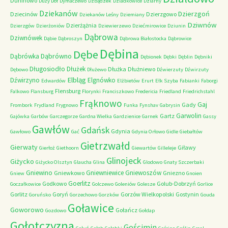
Duninowo
Duży Dół
Dymaczewo
Dzbądzek
Dziadkowice
Dziarny
Dziekanów
Dzierzgoń
Dziecinów
Dzierzgowo
Dziekanów Leśny
Dziemiany
Dziwnów
Dzierżążnia
Dzierzgów
Dzierżoniów
Dziewierzewo
Dziećmirowice
Dziunin
Dąbrowa
Dziwnówek
Dąbie
Dąbroszyn
Dąbrowa Białostocka
Dąbrowice
Dębina
Dębe
Dąbrówno
Dąbrówka
Dębionek
Dębki
Dęblin
Dębniki
Długosiodło
Dłużek
Dłużka
Dłużniewo
Dębowo
Dłużewo
Dźwierzuty
Dźwirzuty
Elbląg
Dźwirzyno
Elgnówko
Edwardów
Elżbietów
Erurt
Ełk Szyba
Fabianki
Faborgi
Flensburg
Falkowo
Flansburg
Florynki
Franciszkowo
Fredericia
Friedland
Friedrichstahl
Frąknowo
Gaj
Gady
Frombork
Frydland
Frygnowo
Funka
Fynshav
Gabrysin
Garwolin
Gartz
Gajówka
Garbów
Garczegorze
Gardna Wielka
Gardzienice
Garnek
Gassy
Gawłów
Gdańsk
Gdynia
Gawłowo
Gać
Gdynia Orłowo
Gidle
Giebałtów
Gietrzwałd
Gierwaty
Giławy
Gierłoż
Giethoorn
Giewartów
Gilleleje
Glinojeck
Giżycko
Giżycko Olsztyn
Glaucha
Glina
Glodowo
Gnaty Szczerbaki
Gniewino
Gniewniewice
Gniewoszów
Gniewkowo
Gniezno
Gniew
Gnoien
Goerlitz
Godkowo
Golub-Dobrzyń
Goczałkowice
Golczewo
Goleniów
Golesze
Gorlice
Gorlitz
Goryń
Gorzów Wielkopolski
Gostynin
Goruńsko
Gorzechowo
Gorzków
Gouda
Goławice
Goworowo
Gołańcz
Gozdowo
Gołdap
Gołotczyzna
Gościmin