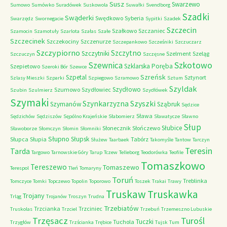
Susz
Swarzewo
Sumowo
Sumówko
Suradówek
Suskowola
Suwałki
Svendborg
Szadki
Swąderki
Swędkowo
Syberia
Swarzędz
Swornegacie
Sypitki
Szadek
Szczecin
Szałkowo
Szczaniec
Szamocin
Szamotuły
Szarlota
Szałas
Szałe
Szczecinek
Szczekociny
Szczenurze
Szczepankowo
Szcześniki
Szczuczarz
Szczypiorno
Szczytno
Szczytniki
Szelment
Szeląg
Szczuczyn
Szczęsne
Szkotowo
Szewnica
Szklarska Poręba
Szepietowo
Szeroki Bór
Szewce
Szreńsk
Szpetal
Sztynort
Szlasy Mieszki
Szparki
Szpiegowo
Szramowo
Sztum
Szyldak
Szydłowo
Szumowo
Szydłowiec
Szubin
Szulmierz
Szydłówek
Szymaki
Szyszki
Szynkarzyzna
Szymanów
Sząbruk
Sędzice
Sława
Sędzichów
Sędziszów
Sępólno Krajeńskie
Słabomierz
Sławatycze
Sławno
Słup
Słubice
Słonecznik
Słończewo
Sławoborze
Słomczyn
Słomin
Słomniki
Słupno
Słupsk
Słupca
Słupia
Tabórz
Służew
Taarbaek
Takomyśle
Tantow
Tarczyn
Teresin
Tarda
Targowo
Tarnowskie Góry
Tarup
Tczew
Telleborg
Teodorówka
Teofile
Tomaszkowo
Tereszewo
Tomaszewo
Terespol
Tleń
Tomaryny
Toruń
Treblinka
Tomczyce
Tomki
Topczewo
Topolin
Toporowo
Toszek
Trakai
Trawy
Truskaw
Truskawka
Trojany
Trląg
Trojanów
Troszyn
Trudna
Trzebiatów
Trzcianka
Trzciniec
Truskolas
Trzciel
Trzebuń
Trzemeszno Lubuskie
Trzęsacz
Turośl
Tuczki
Tuchola
Trzygłów
Trzścianka
Trębice
Tujsk
Tum