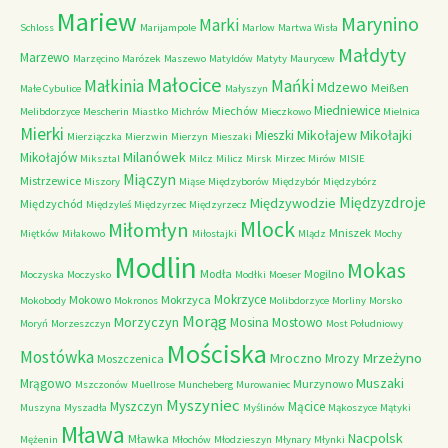
Mariew
Marynino
Marki
Schloss
Marijampole
Marlow
Martwa Wisła
Małdyty
Marzewo
Marzęcino
Marózek
Maszewo
Matyldów
Matyty
Maurycew
Małocice
Małkinia
Mańki
Mdzewo
Meißen
Małe Cybulice
Małyszyn
Miedniewice
Miechów
Melibdorzyce
Mescherin
Miastko
Michrów
Mieczkowo
Mielnica
Mierki
Mikołajew
Mikołajki
Mieszki
Mierziączka
Mierzwin
Mierzyn
Mieszaki
Milanówek
Mikołajów
Miksztal
Milcz
Milicz
Mirsk
Mirzec
Mirów
MISIE
Miączyn
Mistrzewice
Miszory
Miąse
Międzyborów
Międzybór
Międzybórz
Międzyzdroje
Międzywodzie
Międzychód
Międzyleś
Międzyrzec
Międzyrzecz
Mlock
Miłomłyn
Mniszek
Miętków
Miłakowo
Miłostajki
Mlądz
Mochy
Modlin
Mokas
Modła
Mogilno
Moczyska
Moczysko
Modłki
Moeser
Mokrzyce
Mokowo
Mokrzyca
Mokobody
Mokronos
Molibdorzyce
Morliny
Morsko
Morąg
Morzyczyn
Mosina
Mostowo
Moryń
Morzeszczyn
Most Południowy
Mościska
Mostówka
Mrzeżyno
Mroczno
Mrozy
Moszczenica
Muszaki
Mrągowo
Murzynowo
Mszczonów
Muellrose
Muncheberg
Murowaniec
Myszyniec
Myszczyn
Mącice
Muszyna
Myszadła
Myślinów
Mąkoszyce
Mątyki
Mława
Nacpolsk
Mławka
Mężenin
Młochów
Młodzieszyn
Młynary
Młynki