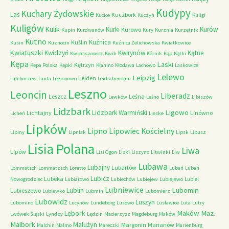
Kudypy
Kuchary Żydowskie
Las
Kuczbork
Kucice
Kuczyn
Kuligi
Kuligów
Kulik
Kurki
Kurów
Kurowo
Kupin
Kurdwanów
Kury
Kurznia
Kurzętnik
Kutno
Kuźnica
Kuślin
Kusin
Kuznocin
Kuźnica Żelichowska
Kwiatkowice
Kwiatuszki
Kwidzyń
Kwirynów
Kątne
Kwieciszowice
Kwik
Kórnik
Kąp
Kątki
Kępa
Laski
Kętrzyn
Kępa Polska
Kępki
Kłanino
Kłodawa
Lachowo
Laskowice
Lelewo
Leipzig
Leiden
Latchorzew
Lauta
Legionowo
Leidschendam
Leszno
Leoncin
Liberadz
Leszcz
Leśna
Lewków
Leśno
Libiszów
Lidzbark
Ligowo
Lidzbark Warmiński
Lichtajny
Linówno
Licheń
Lieske
Lipków
Lipno
Lipowiec Kościelny
Lipiny
Lipniak
Lipsk
Lipusz
Lisia Polana
Liwa
Lipów
Lisi Ogon
Liski
Liszyno
Litwinki
Liw
Lubawa
Lubajny
Lubartów
Lommatsch
Lommatzsch
Loretto
Lubań
Lubań
Lubicz
Lubeka
Nowogrodziec
Lubiatowo
Lubiechów
Lubiejew
Lubiejewo
Lubiel
Lubniewice
Lubomin
Lublin
Lubieszewo
Lublewko
Lubmin
Lubomierz
Lubowidz
Luszyn
Lubomino
Lucynów
Lundeborg
Lusowo
Lusławice
Luta
Lutry
Maków Maz.
Lębork
Lwówek Śląski
Lyndby
Lędzin
Macierzysz
Magdeburg
Maków
Malbork
Malużyn
Margonin
Marianów
Malchin
Malmo
Mareczki
Marienburg