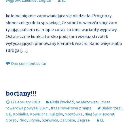
Węgrów
,
Załubice
,
Zegrze
EL
kolejna pięknie zapowiadająca się niedziela. Prognozy
słonecznego dnia sprawiają, że sobotni wieczór spędzam
rysując palcem na mapie coraz to inne warianty wyprawy.
Ostatecznie kunktatorsko podążam wzdłuż strzałek
wytyczających planowany kierunek wiatru. Rano wieje słabo
i droga
[…]
One comment so far
bociany!!!
17 February 2019
Bliski Wschód
,
po Mazowszu
,
trasa
rowerowa powyżej 80km
,
trasa rowerowa z mapą
Białobrzegi
,
Gaj
,
Kobiałka
,
Kowalicha
,
Kuligów
,
Mostówka
,
Niegów
,
Nieporęt
,
Obrąb
,
Płudy
,
Rynia
,
Szewnica
,
Załubice
,
Zegrze
EL