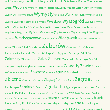
Worliny
Wonna
Wolsztyn
Wolnica
Worgule
Wołkowe
Wriezen
Wrocimowice
Wrocław
Września
Wydminy
Wrocki
Wrona
Wrzask
Wrzeście
Wrząca
WTR
Wygoda
Wymysły
Wynki
Wygon
Wykrot
Wylazłowo
Wymyśle
Wyrzysk
Wyrzysk Osiek
Wyszogród
Wyszków
Wysoka
Wysokie Mazowieckie
Wyszel
Wyszyny
Wywła
Wólka Radzymińska
Wójcin
Wólka
Wólka Majdańska
Wólka Smolana
Wąbrzeźno
Wąsy
Wąchock
Wąsewo
Węgrów
Wągrodno
Wąpielsk
Wąwolnica
Wędrzyn
Węgliniec
Władysławowo
Włocławek
Wężyska
Władysławów
Włodawa
Włodowice
Zaborów
Włoka
Włosień
Ystad
Zaberbecze
Zaborów Leśny
Zabłudów
Zacharzowice
Zacieczki
Zaduszniki
Zagnańsk
Zajączek
Zakliczyn
Zaklików
Zalas
Zalewo
Zakroczym
Zakrzewo
Zamczysko
Zamordeje
Zarańsko
Zawady
Zawidz
Zaręby
Zarogów
Zaryń
Zaskwierki
Zatom
Zatory
Zawidz
Zawroty
Załubice
Zawiszyn
Załuski
Kościelny
Załom
Zbarzewo
Zegrze
Zbiczno
Zbąszyń
Zbójna
Zbąszynek
Zdziwój Stary
Zehren
Zgniłocha
Zembrze
Zgorzelec
Zielona
Zemborzyce
Zeńbok
Zgon
Zielonka
Zwartowo
Zielonka Pasłęcka
Zielonki
Ziemsko
Zienki
Zinnowitz
Zwiniarz
Zwoleń
Złotoria
Złocieniec
Złotniki
Zwolle
Zygmuntowo
Zławieś Wielka
Złotniki Kujawskie
Łacha
Łabiszyn
Łagów
Złoty Las
Złoty Potok
Ćmielów
Łabędnik
Łabędzie
Łachca
Łazy
Łeba
Łapy
Łajsy
Łask
Łebcz
Łebień
Łaniewo
Łasica
Łasin
Ławice
Ławki