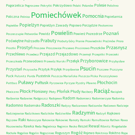
Polesie
Pogorzelica
Pokrzydowo
Pogroszew
Pokrytki
Polaki
Polanów
Polichno
Pomiechówek
Pomocnia
Policzna
Popielarnia
Polnica
Popielżyn
Popielżyn Zawady
Popowo
Porządzie
Popielów
Postomino
Powielin
Poznań
Powidz
Powierż
Pozezdrze
Poszeszupie
Potworów
Prabuty
Poświętne
Poźrzadło
Prabuty Góry
Pranie
Prawiedniki
Prażmów
Prora
Przasnysz
Prostyń
Pruszków
Prostki
Proszew
Proszowice
Prusewo
Prusinowo
Przechlewo
Przejazd
Przejazdowo
Przedecz
Przemęt
Przepitki
Przesieki
Przyborowice
Przełęk
Przewodowo
Przeszkoda
Przewóz Nurski
Przybysław
Psucin
Przystań
Przytyk
Przyłęk
Przysucha
Przęsławice
Pszczew
Pszczyna
Puck
Pustelnik
Pulsnitz
Purda
Puszcza Mariańska
Puszcza Piska
Puszczykowo
Puławy
Pułtusk
Płochocin
Puttbus
Pyrzowice
Pyrzyce
Pyzdry
Pławno
Raciąż
Płock
Płońsk
Płoniawy
Płudy
Płociczno
Płoty
Racibory
Raciążek
Radom
Racławice
Radawiec
Radgoszcz
Radojewo
Radomierz
Radomierzyce
Radomka
Radoszki
Radomno
Radomsko
Radysy
Radzanowo
Radzanów
Radzewo
Radzieje
Radzymin
Rajkowo
Radziejowice
Radzikowo
Radzików
Radziwiłów
Radzyń
Raki
Rajszew
Rakoszyce
Rakowice
Rakowiec
Ramoty
Ramuki
Ramułtowice
Rathen
Rawa
Rewal
Rawka
Reszel
Mazowiecka
Reda
Regielnica
Regimin
Resko
Ribnitz
Ringebalde
Rogóż
Roguszyn
Rojewo
Rokitno
Rochale
Rogalice
Rogalin
Rogoziniec
Rokitnica
Ropa