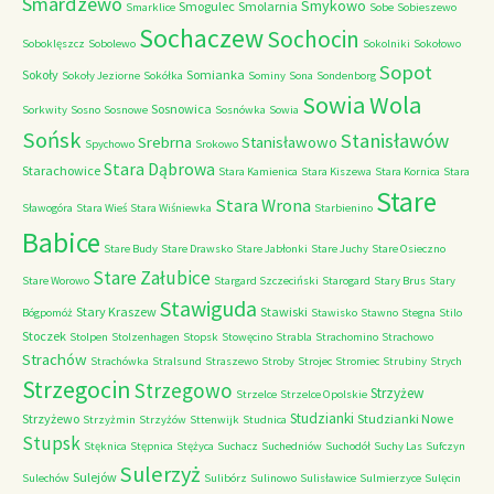
Smardzewo
Smykowo
Smogulec
Smolarnia
Smarklice
Sobe
Sobieszewo
Sochaczew
Sochocin
Soboklęszcz
Sobolewo
Sokolniki
Sokołowo
Sopot
Sokoły
Somianka
Sokoły Jeziorne
Sokółka
Sominy
Sona
Sondenborg
Sowia Wola
Sosnowica
Sorkwity
Sosno
Sosnowe
Sosnówka
Sowia
Sońsk
Stanisławów
Srebrna
Stanisławowo
Spychowo
Srokowo
Stara Dąbrowa
Starachowice
Stara Kamienica
Stara Kiszewa
Stara Kornica
Stara
Stare
Stara Wrona
Sławogóra
Stara Wieś
Stara Wiśniewka
Starbienino
Babice
Stare Budy
Stare Drawsko
Stare Jabłonki
Stare Juchy
Stare Osieczno
Stare Załubice
Stare Worowo
Stargard Szczeciński
Starogard
Stary Brus
Stary
Stawiguda
Stary Kraszew
Stawiski
Bógpomóż
Stawisko
Stawno
Stegna
Stilo
Stoczek
Stolpen
Stolzenhagen
Stopsk
Stowęcino
Strabla
Strachomino
Strachowo
Strachów
Strachówka
Stralsund
Straszewo
Stroby
Strojec
Stromiec
Strubiny
Strych
Strzegocin
Strzegowo
Strzyżew
Strzelce
Strzelce Opolskie
Studzianki
Strzyżewo
Studzianki Nowe
Strzyżmin
Strzyżów
Sttenwijk
Studnica
Stupsk
Stęknica
Stępnica
Stężyca
Suchacz
Suchedniów
Suchodół
Suchy Las
Sufczyn
Sulerzyż
Sulejów
Sulechów
Sulibórz
Sulinowo
Sulisławice
Sulmierzyce
Sulęcin