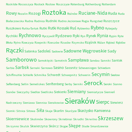
Roskilde
Rossoszyca
Rostock
Rostow
Roszczyce
Rotenburg
Rothenburg
Rotterdam
Roztoka
Ruciane-Nida
Rowy
Rozogi
Ruda
Rozalin
Rożnów
Ruda
Rudniki
Ruszczyce
Białaczowska
Rudna
Rudnica
Rudno Jeziorowe
Rugia
Rungsted
Rybno
Ruś
Rutki Kossaki
Ruszkowo
Rutki
Rutka-Tartak
Rybienko
Rybojady
Rychnowo
Rynia
Rydzewo
Ryki
Rynek
Rychliki
Ryczywół
Ryn
Rypin
Ryte
Rząśnik
Błota
Rytro
Rzeczyca
Rzepniki
Rzeszów
Rzuców
Rzymsko
Różan
Rąbież
Rąblów
Rączki
Sadowne Węgrowskie
Sady
Sadoleś
Sabinka
Sadowie
Samborowo
Sampława
Santok
Samoklęski
Samotnik
Sandau
Sanniki
Sarbsk
Sasino
Sassnitz
Sarbia
Sarnaki
Sarnowo
Scheveningen
Schiedam
Secymin
Schwedt
Schiffmuhle
Schleife
Schmilka
Schwepnitz
Schwerin
Seelow
Serock
Senftenberg
Seftenberg
Sellin
Semeliskes
Serby
Serniki
Seroki
Sianno
Siemiany
Siekierki
Sianów
Sieczychy
Siedlce
Siedlisko
Siemiatycze
Siemień
Sieraków
Sierpc
Siewierz
Nadrzeczny
Sieniawa
Siennica
Sierakowice
Siła
Skarżysko Kamienna
Skarlin
Siomki
Sitnica
Sitowa
Skaje
Skarżyce
Skrzeszew
Skierniewice
Skolimów
Skowrony
Skriebinai
Skrudki
Skrwilno
Skępe
Skwierzyna
Skórcz
Skrzynno
Skulsk
Skąpe
Slude
Smardzewice