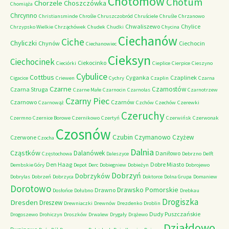
Chotomów
Chotum
Chorzele
Choszczówka
Chomiąża
Chrcynno
Christiansminde
Chrośle
Chruszczobród
Chruściele
Chruśle
Chrzanowo
Chwaliszewo
Chylice
Chrzypsko Wielkie
Chrząchówek
Chudek
Chudki
Chycina
Ciechanów
Ciche
Chyliczki
Chynów
Ciechocin
Ciechanowiec
Cieksyn
Ciechocinek
Ciekocinko
Cieciórki
Cieplice
Cierpice
Cieszyno
Cybulice
Cottbus
Cyganka
Czaplinek
Cigacice
Criewen
Cychry
Czaplin
Czarna
Czarne
Czarnostów
Czarna Struga
Czarne Małe
Czarnocin
Czarnolas
Czarnotrzew
Czarny Piec
Czarnowo
Czarnów
Czarnowąż
Czchów
Czechów
Czerewki
Czeruchy
Czermno
Czernice Borowe
Czernikowo
Czertyń
Czerwińsk
Czerwonak
Czosnów
Czubin
Czymanowo
Czyżew
Czerwone
Czocha
Dalnia
Cząstków
Dalanówek
Daniłowo
Częstochowa
Daleszyce
Debrzno
Delft
Den Haag
Dobre Miasto
Dembskie Góry
Depot
Derc
Dobiegniew
Dobieżyn
Dobrojewo
Dobrzyń
Dobrzyków
Dobrylas
Dobrzeń
Dobrzyca
Doktorce
Dolna Grupa
Domaniew
Dorotowo
Drawsko Pomorskie
Drawno
Dosłońce
Dołubno
Drebkau
Drogiszka
Dresden
Dreszew
Drewniaczki
Drewnów
Drezdenko
Droblin
Dudy Puszczańskie
Drogoszewo
Drohiczyn
Droszków
Drwalew
Drygały
Drążewo
Działdowo