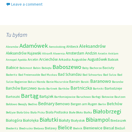
Leave a comment
Tu byłam
Adamówek
Aleksandrów
Ahlbeck
Abramów
Aeroskobing
Andzin
Aleksandrów Kujawski
Amsterdam
Altranft
Alwernia
Anielin
Anklam
Arciechów
Augustówek
Arcelin
Arkadia
Augustów
Babiak
Annopol
Apolda
Baboszewo
Babice
Baciuty
Babimost
Babin
Babięta
Baby
Bachorze
Bad Schandau
Baderitz
Bad Freienwalde
Bad Muskau
Bad Schwartau
Bad Sulza
Bad
Baranowo
Bansin
Sulze
Bagienice
Bakus Wanda
Banie Mazurskie
Baraki
Baranów
Bartniczka
Barchów
Barczewo
Bartodzieje
Bardo
Barlinek
Bartków
Bartniki
Bartąg
Bartążek
Bartoszki
Bartłomiejowice
Baruchowo
Barłogi
Batowice
Bautzen
Bednary
Bełchów
Bemowo
Bergen am Rugen
Bałdowo
Becejły
Bedlno
Berlin
Białobrzegi
Biała Podlaska
Bełżyce
Biała Góra
Biała Piska
Białe Błoto
Białka
Białutki
Bibiampol
Białogóra
Białołęka
Białuty
Białystok
Biedaszek
Bielice
Bieniewice
Biesal
Bielawy
Bieżuń
Biederitz
Biedrusko
Bielawa
Bielnik