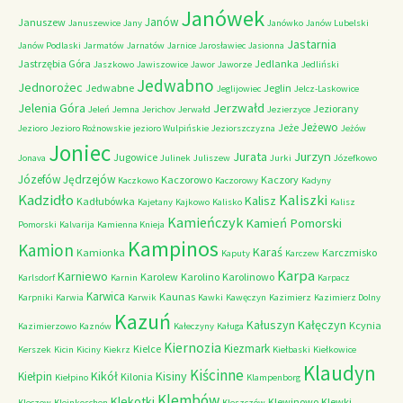
Janówek
Janów
Januszew
Januszewice
Jany
Janówko
Janów Lubelski
Jastarnia
Janów Podlaski
Jarmatów
Jarnatów
Jarnice
Jarosławiec
Jasionna
Jastrzębia Góra
Jedlanka
Jaszkowo
Jawiszowice
Jawor
Jaworze
Jedliński
Jedwabno
Jednorożec
Jedwabne
Jeglin
Jeglijowiec
Jelcz-Laskowice
Jerzwałd
Jelenia Góra
Jeziorany
Jeleń
Jemna
Jerichov
Jerwałd
Jezierzyce
Jeżewo
Jeże
Jezioro
Jezioro Rożnowskie
jezioro Wulpińskie
Jeziorszczyzna
Jeżów
Joniec
Jurzyn
Jurata
Jugowice
Jonava
Julinek
Juliszew
Jurki
Józefkowo
Józefów
Jędrzejów
Kaczorowo
Kaczory
Kaczkowo
Kaczorowy
Kadyny
Kadzidło
Kaliszki
Kalisz
Kadłubówka
Kajetany
Kajkowo
Kalisko
Kalisz
Kamieńczyk
Kamień Pomorski
Pomorski
Kalvarija
Kamienna Knieja
Kampinos
Kamion
Karaś
Kamionka
Karczmisko
Kaputy
Karczew
Karpa
Karniewo
Karolew
Karolino
Karolinowo
Karlsdorf
Karnin
Karpacz
Karwica
Kaunas
Karpniki
Karwia
Karwik
Kawki
Kawęczyn
Kazimierz
Kazimierz Dolny
Kazuń
Kałuszyn
Kałęczyn
Kcynia
Kazimierzowo
Kaznów
Kałeczyny
Kaługa
Kiernozia
Kiezmark
Kielce
Kerszek
Kicin
Kiciny
Kiekrz
Kiełbaski
Kiełkowice
Klaudyn
Kiścinne
Kikół
Kisiny
Kiełpin
Kilonia
Kiełpino
Klampenborg
Klembów
Klekotki
Klewinowo
Klewki
Kleczew
Kleinkoschen
Kleszczów