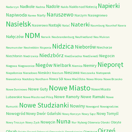
Napierki
Nadkole
Nadole
Nakło nad Notecią
Nadarzyn
Nadma
Nakło
Naruszewo
Napiwoda
Narty
Narzym
Nasiegniewo
Narew
Nasielsk
Naterki
Nastajki
Nasierowo
Natać
Naumburg
Naunhof
Nawra
NDM
Nałęczów
Nerwik
Neubrandenburg
Neufriedland
Neu Mukran
Nidzica
Nieborów
Niechorze
Neumunster
Neutrebbin
Nicponia
Niedzbórz
Niegocin
Niechłonin
Niedrzwica
Niedźwiadna
Niedźwiedź
Nieporęt
Niegów
Nielbark
Niemiry
Niegowa
Niegowonice
Niemica
Nieszawa
Nieskórz
Niepołomice
Nieradowo
Niestum
Nieszawka
Nietoperek
Nowa Sól
Niewodnica
Nootdorp
Nordhavn
Nowa Wieś Ełcka
Nowa Wrona
Nowe Brzesko
Nowe Miasto
Nowe Guty
Nowe Miasto
Nowe Duninowo
Nowe Ramoty
Nowe Ramuki
Lubawskie
Nowe Miasto nad Pilicą
Nowe
Nowe Studzianki
Nowiny
Rumunki
Nowogard
Nowogrodziec
Nowogród
Nowy Dwór Gdański
Nowy Tomyśl
Nowy Korczyn
Nowy Sącz
Nuna
Nowęcin
Obryte
Nowy Troszyn
Nowy Zyck
Nur
Nyborg
Obierwia
Obroki
Ojrzeń
Obrąb
Ojerzyce
Ocięte
Ocypel
Odrowąż
Ogorzelnik
Ogrodzieniec