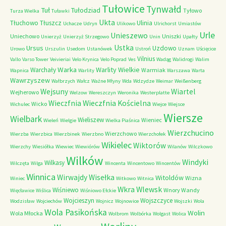
Tułowice
Tynwałd
Tuł
Tułodziad
Tyłowo
Turza Wielka
Tuławki
Ukta
Tłuchowo
Tłuszcz
Ulinia
Uchacze
Udryn
Ulikowo
Ulrichorst
Umiastów
Urle
Unieszewo
Uniechowo
Uniszki
Unierzyż
Unierzyż Strzegowo
Unin
Upałty
Ustka
Ursus
Uzdowo
Urowo
Urszulin
Usedom
Ustanówek
Ustroń
Uznam
Uścięcice
Vilnius
Vallo
Varso Tower
Veivieriai
Velo Krynica
Velo Poprad
Ves
Wadąg
Walidrogi
Walim
Warka
Warlity Wielkie
Warchały
Warmiak
Wapnica
Warlity
Warszawa
Warta
Wawrzyszew
Wałbrzych
Wałcz
Ważne Młyny
Wda
Wdzydze
Weimar
Weißenberg
Wejsuny
Wiartel
Wejherowo
Welzow
Wereszczyn
Weronika
Westerplatte
Wieczfnia Kościelna
Wieczfnia
Wicko
Wichulec
Wiejce
Wiejsce
Wiersze
Wielbark
Wieliszew
Wieniec
Wieleń
Wielgie
Wielka Piaśnica
Wierzchucino
Wierzchowo
Wierzba
Wierzbica
Wierzbinek
Wierzbno
Wierzchołek
Wikielec
Wiktorów
Wierzchy
Wiesiółka
Wiewiec
Wiewiórów
Wilanów
Wilczkowo
Wilków
Windyki
Wilkasy
Wilczęta
Wilga
Wincenta
Wincentowo
Wincentów
Winnica
Wirwajdy
Wisełka
Witoldów
Wizna
Winiec
Witkowo
Witnica
Wkra
Wlewsk
Wiśniewo
Wnory Wandy
Więcławice
Wiślica
Wiśniowo Ełckie
Wojcieszyn
Wojszczyce
Wodzisław
Wojciechów
Wojnicz
Wojnowice
Wojszki
Wola
Wola Pasikońska
Wolin
Wola Młocka
Wolbrom
Wolbórka
Wolgast
Wolica