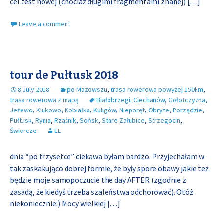
cel test nowej (chociaż długimi fragmentami znanej)
[…]
Leave a comment
tour de Pułtusk 2018
8 July 2018
po Mazowszu
,
trasa rowerowa powyżej 150km
,
trasa rowerowa z mapą
Białobrzegi
,
Ciechanów
,
Gołotczyzna
,
Jeżewo
,
Klukowo
,
Kobiałka
,
Kuligów
,
Nieporęt
,
Obryte
,
Porządzie
,
Pułtusk
,
Rynia
,
Rząśnik
,
Sońsk
,
Stare Załubice
,
Strzegocin
,
Świercze
EL
dnia “po trzysetce” ciekawa byłam bardzo. Przyjechałam w
tak zaskakująco dobrej formie, że były spore obawy jakie też
będzie moje samopoczucie the day AFTER (zgodnie z
zasadą, że kiedyś trzeba szaleństwa odchorować). Otóż
niekoniecznie:) Mocy wielkiej
[…]