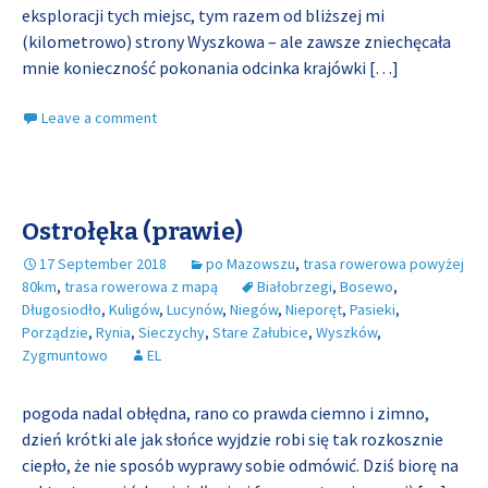
eksploracji tych miejsc, tym razem od bliższej mi
(kilometrowo) strony Wyszkowa – ale zawsze zniechęcała
mnie konieczność pokonania odcinka krajówki
[…]
Leave a comment
Ostrołęka (prawie)
17 September 2018
po Mazowszu
,
trasa rowerowa powyżej
80km
,
trasa rowerowa z mapą
Białobrzegi
,
Bosewo
,
Długosiodło
,
Kuligów
,
Lucynów
,
Niegów
,
Nieporęt
,
Pasieki
,
Porządzie
,
Rynia
,
Sieczychy
,
Stare Załubice
,
Wyszków
,
Zygmuntowo
EL
pogoda nadal obłędna, rano co prawda ciemno i zimno,
dzień krótki ale jak słońce wyjdzie robi się tak rozkosznie
ciepło, że nie sposób wyprawy sobie odmówić. Dziś biorę na