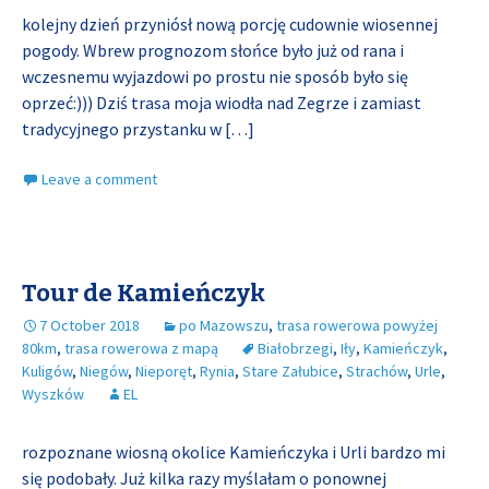
kolejny dzień przyniósł nową porcję cudownie wiosennej
pogody. Wbrew prognozom słońce było już od rana i
wczesnemu wyjazdowi po prostu nie sposób było się
oprzeć:))) Dziś trasa moja wiodła nad Zegrze i zamiast
tradycyjnego przystanku w
[…]
Leave a comment
Tour de Kamieńczyk
7 October 2018
po Mazowszu
,
trasa rowerowa powyżej
80km
,
trasa rowerowa z mapą
Białobrzegi
,
Iły
,
Kamieńczyk
,
Kuligów
,
Niegów
,
Nieporęt
,
Rynia
,
Stare Załubice
,
Strachów
,
Urle
,
Wyszków
EL
rozpoznane wiosną okolice Kamieńczyka i Urli bardzo mi
się podobały. Już kilka razy myślałam o ponownej