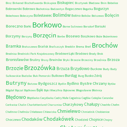
Biskupiec
Binz
Birkerod
Bischofswerda
Biskupice
Bisztynek
Bledzew
Bnin
Bobolice
Bogurzyn
Bobrowniki
Bobrowo
Bogaczewo
Bochotnica
Bodzentyn
Bogatka
Bolimów
Bolęcin
Bolesławiec
Bolino
Bolechowo
Boleszyno
Bolków
Bolszewo
Borkowo
Boreczno
Borki
Borsuki
Borne Sulinowo
Borsdorf
Borzęcin
Borzymy
Bosewo
Boszkowo
Borzyny
Borów
Boże
Bożenkowo
Brochów
Bramka
Brańsk
Bratuszewo
Brańszczyk
Breddin
Brema
Breń
Brodowe Łąki
Brodowo
Brodnica
Brodnicki Park Krajobrazowy
Brody
Brok
Bronisławów
Brzoza
Bruliny
Brwinów
Brusy
Bryki
Brzezie
Brzeziny
Brzeźnica
Brzozówka
Brzozie
Brzydowo
Brzuza
Buckow
Budy
Budy
Burdąg
Bulkowo
Busko Zdrój
Sulkowskie
Budzów
Buk Pomorski
Burg
Butryny
Bystre Chrzany
Bydgoszcz
Bydlino
Butzow
Bydlin
Bytów
Bąki
Bógdał
Bączal
Bądkowo
Bąki Wieczfnia
Bąkowiec
Błogosławie
Błotnica
Błędowo
Błędówko
Cecylówka
Cedry Małe
Cegielnia
Cegłów
Celejów
Ceranów
Chałupy
Charzykowy
Cerkwica
Chalin
Charlottenlund
Charsznica
Chechło
Chełm
Chmielewo
Chełmno
Chełmża
Chlebowo
Chlewiska
Chmielnik
Chobienice
Chodakówek
Chodaków
Chojnice
Choczewo
Chodzież
Chojny