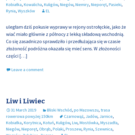
Kobiałka
,
Kowalicha
,
Kuligów
,
Niegów
,
Niemiry
,
Nieporęt
,
Pasieki
,
Rynia
,
Wyszków
EL
uległam dziś pokusie wyprawy w rejony ostrołęckie, jako że
wiać miało głównie z północy z lekką składową wschodnią.
Co się zasadniczo sprawdziło i przedłużająca się w czasie
złożoność podróżna okazała się mieć sens. W złożoności
części
[…]
Leave a comment
Liw i Liwiec
31 March 2019
Bliski Wschód
,
po Mazowszu
,
trasa
rowerowa powyżej 150km
Czarnowąż
,
Jadów
,
Jarnice
,
Kobiałka
,
Korytnica
,
Kotuń
,
Kuligów
,
Liw
,
Mostówka
,
Myszadła
,
Niegów
,
Nieporęt
,
Obrąb
,
Polaki
,
Proszew
,
Rynia
,
Szewnica
,