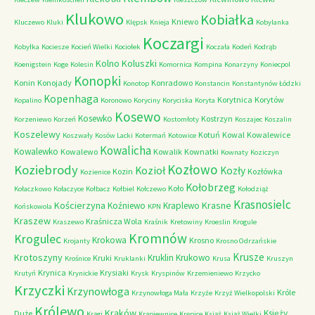
Klukowo
Kobiałka
Kniewo
Kluczewo
Kluki
Klępsk
Knieja
Kobylanka
Koczargi
Kobyłka
Kociesze
Kocień Wielki
Kociołek
Koczała
Kodeń
Kodrąb
Kolno
Koluszki
Koenigstein
Koge
Kolesin
Komornica
Kompina
Konarzyny
Koniecpol
Konopki
Konin
Konojady
Konradowo
Konotop
Konstancin
Konstantynów Łódzki
Kopenhaga
Korytnica
Korytów
Kopalino
Koronowo
Koryciny
Koryciska
Koryta
Kosewo
Kosewko
Kostrzyn
Korzeniewo
Korzeń
Kostomłoty
Koszajec
Koszalin
Koszelewy
Kotuń
Kowal
Kowalewice
Koszwały
Kosów Lacki
Kotermań
Kotowice
Kowalicha
Kowalewko
Kowalewo
Kowalik
Kownatki
Kownaty
Koziczyn
Kozłowo
Koziebrody
Kozioł
Kozły
Kozin
Kozłówka
Kozienice
Kołobrzeg
Koło
Kołaczkowo
Kołaczyce
Kołbacz
Kołbiel
Kołczewo
Kołodziąż
Krasnosielc
Kościerzyna
Krasne
Koźniewo
Kraplewo
Końskowola
KPN
Kraszew
Kraśnicza Wola
Kraszewo
Kraśnik
Kretowiny
Kroeslin
Krogule
Kromnów
Krogulec
Krokowa
Krosno
Krojanty
Krosno Odrzańskie
Krusze
Krotoszyny
Kruklin
Krukowo
Kruki
Krośnice
Kruklanki
Krusa
Kruszyn
Krynica
Krysiaki
Krutyń
Krynickie
Krysk
Kryspinów
Krzemieniewo
Krzycko
Krzyczki
Krzynowłoga
Króle
Krzynowłoga Mała
Krzyże
Krzyż Wielkopolski
Królewo
Krąków
Księży
Duże
Krągi
Krąpiewnice
Krępice
Książ
Książ Wielki