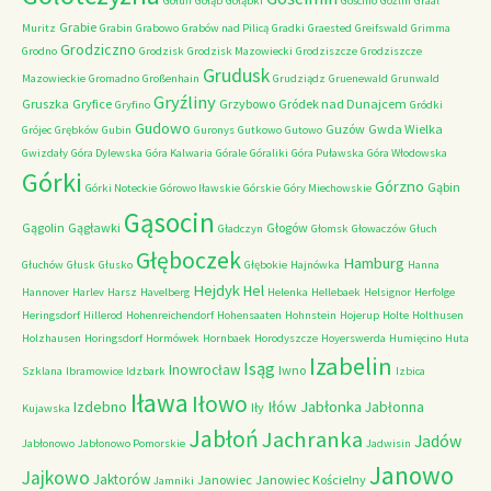
Gołuń
Gołąb
Gołąbki
Gościno
Goźlin
Graal
Grabie
Muritz
Grabin
Grabowo
Grabów nad Pilicą
Gradki
Graested
Greifswald
Grimma
Grodziczno
Grodno
Grodzisk
Grodzisk Mazowiecki
Grodziszcze
Grodziszcze
Grudusk
Mazowieckie
Gromadno
Großenhain
Grudziądz
Gruenewald
Grunwald
Gryźliny
Gruszka
Gryfice
Grzybowo
Gródek nad Dunajcem
Gryfino
Gródki
Gudowo
Guzów
Gwda Wielka
Grójec
Grębków
Gubin
Guronys
Gutkowo
Gutowo
Gwizdały
Góra Dylewska
Góra Kalwaria
Górale
Góraliki
Góra Puławska
Góra Włodowska
Górki
Górzno
Gąbin
Górki Noteckie
Górowo Iławskie
Górskie
Góry Miechowskie
Gąsocin
Gągolin
Gągławki
Głogów
Gładczyn
Głomsk
Głowaczów
Głuch
Głęboczek
Hamburg
Głuchów
Głusk
Głusko
Głębokie
Hajnówka
Hanna
Hejdyk
Hel
Hannover
Harlev
Harsz
Havelberg
Helenka
Hellebaek
Helsignor
Herfolge
Heringsdorf
Hillerod
Hohenreichendorf
Hohensaaten
Hohnstein
Hojerup
Holte
Holthusen
Holzhausen
Horingsdorf
Hormówek
Hornbaek
Horodyszcze
Hoyerswerda
Humięcino
Huta
Izabelin
Isąg
Inowrocław
Iwno
Szklana
Ibramowice
Idzbark
Izbica
Iława
Iłowo
Iłów
Jabłonka
Izdebno
Jabłonna
Iły
Kujawska
Jabłoń
Jachranka
Jadów
Jabłonowo
Jabłonowo Pomorskie
Jadwisin
Janowo
Jajkowo
Jaktorów
Janowiec
Janowiec Kościelny
Jamniki