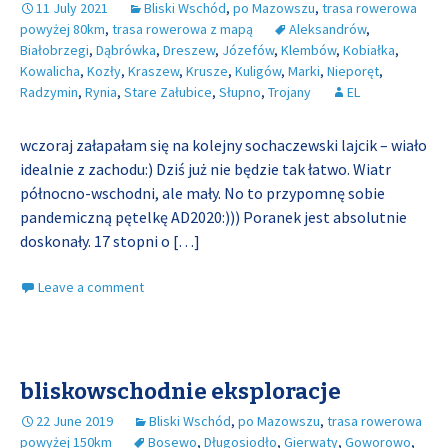
11 July 2021
Bliski Wschód
,
po Mazowszu
,
trasa rowerowa
powyżej 80km
,
trasa rowerowa z mapą
Aleksandrów
,
Białobrzegi
,
Dąbrówka
,
Dreszew
,
Józefów
,
Klembów
,
Kobiałka
,
Kowalicha
,
Kozły
,
Kraszew
,
Krusze
,
Kuligów
,
Marki
,
Nieporęt
,
Radzymin
,
Rynia
,
Stare Załubice
,
Słupno
,
Trojany
EL
wczoraj załapałam się na kolejny sochaczewski lajcik – wiało
idealnie z zachodu:) Dziś już nie będzie tak łatwo. Wiatr
północno-wschodni, ale mały. No to przypomnę sobie
pandemiczną pętelkę AD2020:))) Poranek jest absolutnie
doskonały. 17 stopni o
[…]
Leave a comment
bliskowschodnie eksploracje
22 June 2019
Bliski Wschód
,
po Mazowszu
,
trasa rowerowa
powyżej 150km
Bosewo
,
Długosiodło
,
Gierwaty
,
Goworowo
,