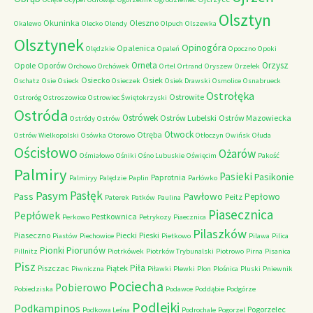
Olsztyn
Okuninka
Oleszno
Okalewo
Olecko
Olendy
Olpuch
Olszewka
Olsztynek
Opinogóra
Opalenica
Olędzkie
Opaleń
Opoczno
Opoki
Orneta
Orzysz
Opole
Oporów
Orchowo
Orchówek
Ortel
Ortrand
Oryszew
Orzełek
Osiecko
Osiek
Oschatz
Osie
Osieck
Osieczek
Osiek Drawski
Osmolice
Osnabrueck
Ostrołęka
Ostrowite
Ostroróg
Ostroszowice
Ostrowiec Świętokrzyski
Ostróda
Ostrówek
Ostrów Lubelski
Ostrów Mazowiecka
Ostródy
Ostrów
Otwock
Otręba
Ostrów Wielkopolski
Osówka
Otorowo
Otłoczyn
Owińsk
Ołuda
Ościsłowo
Ożarów
Ośmiałowo
Ośniki
Ośno Lubuskie
Oświęcim
Pakość
Palmiry
Pasieki
Pasikonie
Paprotnia
Palmiryy
Palędzie
Paplin
Parłówko
Pasłęk
Pasym
Pawłowo
Pass
Pepłowo
Peitz
Paterek
Patków
Paulina
Piasecznica
Pepłówek
Pestkownica
Perkowo
Petrykozy
Piaecznica
Pilaszków
Piaseczno
Piecki
Pieski
Piastów
Piechowice
Pietkowo
Pilawa
Pilica
Piorunów
Pionki
Pillnitz
Piotrkówek
Piotrków Trybunalski
Piotrowo
Pirna
Pisanica
Pisz
Piła
Piszczac
Piątek
Piwniczna
Piławki
Plewki
Plon
Plośnica
Pluski
Pniewnik
Pociecha
Pobierowo
Pobiedziska
Podawce
Poddąbie
Podgórze
Podlejki
Podkampinos
Pogorzelec
Podkowa Leśna
Podrochale
Pogorzel