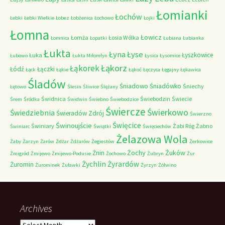
Łomianki
Łochów
Łebki
Łebki Wielkie
Łobez
Łobżenica
Łochowo
Łojki
Łomna
Łowicz
Łomża
Łosia Wólka
Łomnica
Łopatki
Łubiana
Łubianka
Łukta
Łyna
Łyse
Łyszkowice
Łuka
Łubowo
Łukta Miłomłyn
Łysica
Łysomice
Łąkorz
Łąkorek
Łódź
Łączki
Łąck
Łąkie
Łąkoć
Łęczyca
Łęgajny
Łękawica
Śladów
Śniadowo
Śniadówko
Śniechy
Łętowo
Ślesin
Śliwice
Ślężany
Świdnica
Świebodzin
Świecie
Śrem
Śródka
Świdwin
Świebno
Świebodzice
Świercze
Świerkowo
Świedziebnia
Świeradów Zdrój
Świerzno
Świnoujście
Święcice
Świniary
Żabi Róg
Żabno
Świniarc
Świątki
Święciechów
Żelazowa Wola
Żaby
Żarzyn
Żarów
Żdżar
Żdżarów
Żegiestów
Żerkowice
Żochy
Żuków
Żnin
Żmigród
Żmijewo
Żmijewo-Podusie
Żochowo
Żubryn
Żur
Żychlin
Żyrardów
Żuromin
Żurominek
Żuławki
Żyrzyn
Żółwino
Archives
Archives