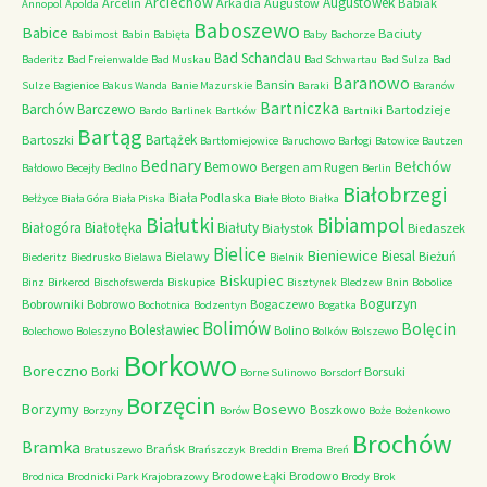
Arciechów
Augustówek
Arcelin
Arkadia
Augustów
Babiak
Annopol
Apolda
Baboszewo
Babice
Baciuty
Babimost
Babin
Babięta
Baby
Bachorze
Bad Schandau
Baderitz
Bad Freienwalde
Bad Muskau
Bad Schwartau
Bad Sulza
Bad
Baranowo
Bansin
Sulze
Bagienice
Bakus Wanda
Banie Mazurskie
Baraki
Baranów
Bartniczka
Barchów
Barczewo
Bartodzieje
Bardo
Barlinek
Bartków
Bartniki
Bartąg
Bartążek
Bartoszki
Bartłomiejowice
Baruchowo
Barłogi
Batowice
Bautzen
Bednary
Bełchów
Bemowo
Bergen am Rugen
Bałdowo
Becejły
Bedlno
Berlin
Białobrzegi
Biała Podlaska
Bełżyce
Biała Góra
Biała Piska
Białe Błoto
Białka
Białutki
Bibiampol
Białogóra
Białołęka
Białuty
Białystok
Biedaszek
Bielice
Bieniewice
Biesal
Bielawy
Bieżuń
Biederitz
Biedrusko
Bielawa
Bielnik
Biskupiec
Binz
Birkerod
Bischofswerda
Biskupice
Bisztynek
Bledzew
Bnin
Bobolice
Bogurzyn
Bobrowniki
Bobrowo
Bogaczewo
Bochotnica
Bodzentyn
Bogatka
Bolimów
Bolęcin
Bolesławiec
Bolino
Bolechowo
Boleszyno
Bolków
Bolszewo
Borkowo
Boreczno
Borki
Borsuki
Borne Sulinowo
Borsdorf
Borzęcin
Borzymy
Bosewo
Boszkowo
Borzyny
Borów
Boże
Bożenkowo
Brochów
Bramka
Brańsk
Bratuszewo
Brańszczyk
Breddin
Brema
Breń
Brodowe Łąki
Brodowo
Brodnica
Brodnicki Park Krajobrazowy
Brody
Brok