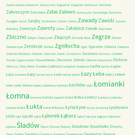
Zacharzowice
Zacieczki
Zaduszniki
Zagnańsk
Zajączek
Zakliczyn
Zaklików
Zalas
Zalewo
Zakroczym
Zakrzewo
Zamczysko
Zamordeje
Zarańsko
Zawady
Zawidz
Zaręby
Zarogów
Zaryń
Zaskwierki
Zatom
Zatory
Zawidz
Zawroty
Załubice
Zawiszyn
Załuski
Kościelny
Załom
Zbarzewo
Zegrze
Zbiczno
Zbąszyń
Zbójna
Zbąszynek
Zdziwój Stary
Zehren
Zgniłocha
Zembrze
Zgorzelec
Zielona
Zemborzyce
Zeńbok
Zgon
Zielonka
Zwartowo
Zielonka Pasłęcka
Zielonki
Ziemsko
Zienki
Zinnowitz
Zwiniarz
Zwoleń
Złotoria
Złocieniec
Złotniki
Zwolle
Zygmuntowo
Zławieś Wielka
Złotniki Kujawskie
Łacha
Łabiszyn
Łagów
Złoty Las
Złoty Potok
Ćmielów
Łabędnik
Łabędzie
Łachca
Łazy
Łeba
Łapy
Łajsy
Łask
Łebcz
Łebień
Łaniewo
Łasica
Łasin
Ławice
Ławki
Łomianki
Łochów
Łebki
Łebki Wielkie
Łobez
Łobżenica
Łochowo
Łojki
Łomna
Łowicz
Łomża
Łosia Wólka
Łomnica
Łopatki
Łubiana
Łubianka
Łukta
Łyna
Łyse
Łyszkowice
Łuka
Łubowo
Łukta Miłomłyn
Łysica
Łysomice
Łąkorz
Łąkorek
Łódź
Łączki
Łąck
Łąkie
Łąkoć
Łęczyca
Łęgajny
Łękawica
Śladów
Śniadowo
Śniadówko
Śniechy
Łętowo
Ślesin
Śliwice
Ślężany
Świdnica
Świebodzin
Świecie
Śrem
Śródka
Świdwin
Świebno
Świebodzice