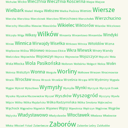
Wieczfnia Kościelna
Wieczfnia
Wicko
Wichulec
Wiejce
Wiejsce
Wiersze
Wielbark
Wieliszew
Wieniec
Wieleń
Wielgie
Wielka Piaśnica
Wierzchucino
Wierzchowo
Wierzba
Wierzbica
Wierzbinek
Wierzbno
Wierzchołek
Wikielec
Wiktorów
Wierzchy
Wiesiółka
Wiewiec
Wiewiórów
Wilanów
Wilczkowo
Wilków
Windyki
Wilkasy
Wilczęta
Wilga
Wincenta
Wincentowo
Wincentów
Winnica
Wirwajdy
Wisełka
Witoldów
Wizna
Winiec
Witkowo
Witnica
Wkra
Wlewsk
Wiśniewo
Wnory Wandy
Więcławice
Wiślica
Wiśniowo Ełckie
Wojcieszyn
Wojszczyce
Wodzisław
Wojciechów
Wojnicz
Wojnowice
Wojszki
Wola
Wola Pasikońska
Wolin
Wola Młocka
Wolbrom
Wolbórka
Wolgast
Wolica
Worliny
Wonna
Wolsztyn
Wolnica
Worgule
Wołkowe
Wriezen
Wrocimowice
Wrocław
Września
Wydminy
Wrocki
Wrona
Wrzask
Wrzeście
Wrząca
WTR
Wygoda
Wymysły
Wynki
Wygon
Wykrot
Wylazłowo
Wymyśle
Wyrzysk
Wyrzysk Osiek
Wyszogród
Wyszków
Wysoka
Wysokie Mazowieckie
Wyszel
Wyszyny
Wywła
Wólka Radzymińska
Wójcin
Wólka
Wólka Majdańska
Wólka Smolana
Wąbrzeźno
Wąsy
Wąchock
Wąsewo
Węgrów
Wągrodno
Wąpielsk
Wąwolnica
Wędrzyn
Węgliniec
Władysławowo
Włocławek
Wężyska
Władysławów
Włodawa
Włodowice
Zaborów
Włoka
Włosień
Ystad
Zaberbecze
Zaborów Leśny
Zabłudów