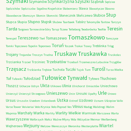
Szymaki
Szyszki
Szynkarzyzna
Szymanów
Sząbruk
Sędzice
Sława
Sędzichów
Sędziszów
Sępólno Krajeńskie
Słabomierz
Sławatycze
Sławno
Słup
Słubice
Słonecznik
Słończewo
Sławoborze
Słomczyn
Słomin
Słomniki
Słupno
Słupsk
Słupca
Słupia
Tabórz
Służew
Taarbaek
Takomyśle
Tantow
Tarczyn
Teresin
Tarda
Targowo
Tarnowskie Góry
Tarup
Tczew
Telleborg
Teodorówka
Teofile
Tomaszkowo
Tereszewo
Tomaszewo
Terespol
Tleń
Tomczyce
Toruń
Treblinka
Tomki
Topczewo
Topolin
Toporowo
Toszek
Trakai
Trawy
Trląg
Truskaw
Truskawka
Trojany
Trojanów
Troszyn
Trudna
Truskolas
Trzebiatów
Trzcianka
Trzciniec
Trzciel
Trzebuń
Trzemeszno Lubuskie
Trzygłów
Trzęsacz
Turośl
Tuczki
Tuchola
Trzścianka
Trębice
Tujsk
Tum
Turza Wielka
Tułowice
Tynwałd
Tuł
Tułodziad
Tłuchowo
Tyłowo
Tuławki
Ukta
Tłuszcz
Ulinia
Uniechowo
Uchacze
Udryn
Ulikowo
Ulrichorst
Umiastów
Urle
Unieszewo
Uniszki
Unierzyż
Unierzyż Strzegowo
Unin
Upałty
Urowo
Ustka
Ursus
Uzdowo
Urszulin
Usedom
Ustanówek
Ustroń
Uznam
Uścięcice
Vallo
Vilnius
Varso Tower
Veivieriai
Velo Krynica
Velo Poprad
Ves
Wadąg
Walidrogi
Walim
Warka
Warlity Wielkie
Warchały
Warmiak
Wapnica
Warlity
Warszawa
Warta
Wawrzyszew
Wałbrzych
Wałcz
Ważne Młyny
Wda
Wdzydze
Weimar
Weißenberg
Wejsuny
Wiartel
Wejherowo
Welzow
Wereszczyn
Weronika
Westerplatte