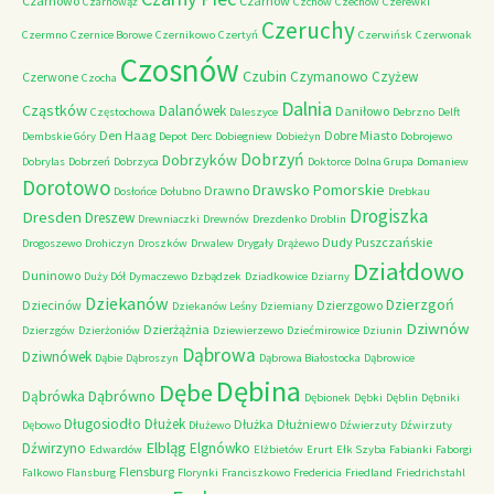
Czarnowo
Czarnów
Czarnowąż
Czchów
Czechów
Czerewki
Czeruchy
Czermno
Czernice Borowe
Czernikowo
Czertyń
Czerwińsk
Czerwonak
Czosnów
Czubin
Czymanowo
Czyżew
Czerwone
Czocha
Dalnia
Cząstków
Dalanówek
Daniłowo
Częstochowa
Daleszyce
Debrzno
Delft
Den Haag
Dobre Miasto
Dembskie Góry
Depot
Derc
Dobiegniew
Dobieżyn
Dobrojewo
Dobrzyń
Dobrzyków
Dobrylas
Dobrzeń
Dobrzyca
Doktorce
Dolna Grupa
Domaniew
Dorotowo
Drawsko Pomorskie
Drawno
Dosłońce
Dołubno
Drebkau
Drogiszka
Dresden
Dreszew
Drewniaczki
Drewnów
Drezdenko
Droblin
Dudy Puszczańskie
Drogoszewo
Drohiczyn
Droszków
Drwalew
Drygały
Drążewo
Działdowo
Duninowo
Duży Dół
Dymaczewo
Dzbądzek
Dziadkowice
Dziarny
Dziekanów
Dzierzgoń
Dziecinów
Dzierzgowo
Dziekanów Leśny
Dziemiany
Dziwnów
Dzierżążnia
Dzierzgów
Dzierżoniów
Dziewierzewo
Dziećmirowice
Dziunin
Dąbrowa
Dziwnówek
Dąbie
Dąbroszyn
Dąbrowa Białostocka
Dąbrowice
Dębina
Dębe
Dąbrówno
Dąbrówka
Dębionek
Dębki
Dęblin
Dębniki
Długosiodło
Dłużek
Dłużka
Dłużniewo
Dębowo
Dłużewo
Dźwierzuty
Dźwirzuty
Elbląg
Dźwirzyno
Elgnówko
Edwardów
Elżbietów
Erurt
Ełk Szyba
Fabianki
Faborgi
Flensburg
Falkowo
Flansburg
Florynki
Franciszkowo
Fredericia
Friedland
Friedrichstahl