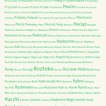
Przyborowice
Przełęk
Przewodowo
Przeszkoda
Przewóz Nurski
Przybysław
Psucin
Przystań
Przytyk
Przyłęk
Przysucha
Przęsławice
Pszczew
Pszczyna
Puck
Pustelnik
Pulsnitz
Purda
Puszcza Mariańska
Puszcza Piska
Puszczykowo
Puławy
Pułtusk
Płochocin
Puttbus
Pyrzowice
Pyrzyce
Pyzdry
Pławno
Raciąż
Płock
Płońsk
Płoniawy
Płudy
Płociczno
Płoty
Racibory
Raciążek
Radom
Racławice
Radawiec
Radgoszcz
Radojewo
Radomierz
Radomierzyce
Radomka
Radoszki
Radomno
Radomsko
Radysy
Radzanowo
Radzanów
Radzewo
Radzieje
Radzymin
Rajkowo
Radziejowice
Radzikowo
Radzików
Radziwiłów
Radzyń
Raki
Rajszew
Rakoszyce
Rakowice
Rakowiec
Ramoty
Ramuki
Ramułtowice
Rathen
Rawa
Rewal
Rawka
Reszel
Mazowiecka
Reda
Regielnica
Regimin
Resko
Ribnitz
Ringebalde
Rogóż
Roguszyn
Rojewo
Rokitno
Rochale
Rogalice
Rogalin
Rogoziniec
Rokitnica
Ropa
Roskilde
Rossoszyca
Rostock
Rostow
Roszczyce
Rotenburg
Rothenburg
Rotterdam
Roztoka
Ruciane-Nida
Rowy
Rozogi
Ruda
Rozalin
Rożnów
Ruda
Rudniki
Ruszczyce
Białaczowska
Rudna
Rudnica
Rudno Jeziorowe
Rugia
Rungsted
Rybno
Ruś
Rutki Kossaki
Ruszkowo
Rutki
Rutka-Tartak
Rybienko
Rybojady
Rychnowo
Rynia
Rydzewo
Ryki
Rynek
Rychliki
Ryczywół
Ryn
Rypin
Ryte
Rząśnik
Błota
Rytro
Rzeczyca
Rzepniki
Rzeszów
Rzuców
Rzymsko
Różan
Rąbież
Rąblów
Rączki
Sadowne Węgrowskie
Sady
Sadoleś
Sabinka
Sadowie