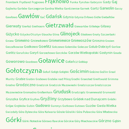
Frąknowo
Gaj
Gady
Frombork
Frydland
Frygnowo
Funka
Fynshav
Gabrysin
Garwolin
Gartz
Gajówka
Garbów
Garczegorze
Gardna Wielka
Gardzienice
Garnek
Gassy
Gawłów
Gdańsk
Gdynia
Gawłowo
Gać
Gdynia Orłowo
Gidle
Giebałtów
Gietrzwałd
Gierwaty
Giławy
Gierłoż
Giethoorn
Giewartów
Gilleleje
Glinojeck
Giżycko
Giżycko Olsztyn
Glaucha
Glina
Glodowo
Gnaty Szczerbaki
Gniewino
Gniewniewice
Gniewoszów
Gniewkowo
Gniezno
Gniew
Gnoien
Goerlitz
Godkowo
Golub-Dobrzyń
Goczałkowice
Golczewo
Goleniów
Golesze
Gorlice
Gorlitz
Goryń
Gorzów Wielkopolski
Gostynin
Goruńsko
Gorzechowo
Gorzków
Gouda
Goławice
Goworowo
Gołańcz
Gozdowo
Gołdap
Gołotczyzna
Gościmin
Gołuń
Gołąb
Gołąbki
Gościno
Goźlin
Graal
Grabie
Muritz
Grabin
Grabowo
Grabów nad Pilicą
Gradki
Graested
Greifswald
Grimma
Grodziczno
Grodno
Grodzisk
Grodzisk Mazowiecki
Grodziszcze
Grodziszcze
Grudusk
Mazowieckie
Gromadno
Großenhain
Grudziądz
Gruenewald
Grunwald
Gryźliny
Gruszka
Gryfice
Grzybowo
Gródek nad Dunajcem
Gryfino
Gródki
Gudowo
Guzów
Gwda Wielka
Grójec
Grębków
Gubin
Guronys
Gutkowo
Gutowo
Gwizdały
Góra Dylewska
Góra Kalwaria
Górale
Góraliki
Góra Puławska
Góra Włodowska
Górki
Górzno
Gąbin
Górki Noteckie
Górowo Iławskie
Górskie
Góry Miechowskie