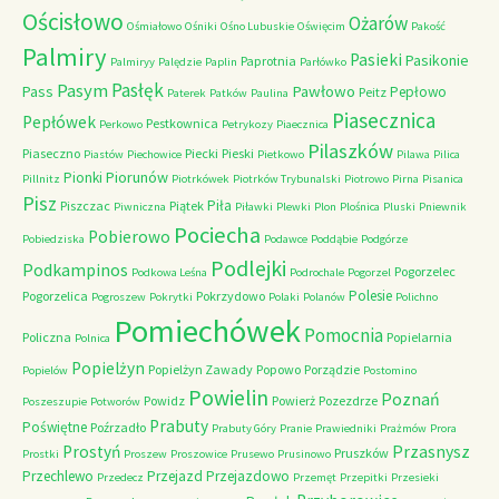
Ościsłowo
Ożarów
Ośmiałowo
Ośniki
Ośno Lubuskie
Oświęcim
Pakość
Palmiry
Pasieki
Pasikonie
Paprotnia
Palmiryy
Palędzie
Paplin
Parłówko
Pasłęk
Pasym
Pawłowo
Pass
Pepłowo
Peitz
Paterek
Patków
Paulina
Piasecznica
Pepłówek
Pestkownica
Perkowo
Petrykozy
Piaecznica
Pilaszków
Piaseczno
Piecki
Pieski
Piastów
Piechowice
Pietkowo
Pilawa
Pilica
Piorunów
Pionki
Pillnitz
Piotrkówek
Piotrków Trybunalski
Piotrowo
Pirna
Pisanica
Pisz
Piła
Piszczac
Piątek
Piwniczna
Piławki
Plewki
Plon
Plośnica
Pluski
Pniewnik
Pociecha
Pobierowo
Pobiedziska
Podawce
Poddąbie
Podgórze
Podlejki
Podkampinos
Pogorzelec
Podkowa Leśna
Podrochale
Pogorzel
Polesie
Pogorzelica
Pokrzydowo
Pogroszew
Pokrytki
Polaki
Polanów
Polichno
Pomiechówek
Pomocnia
Policzna
Popielarnia
Polnica
Popielżyn
Popielżyn Zawady
Popowo
Porządzie
Popielów
Postomino
Powielin
Poznań
Powidz
Powierż
Pozezdrze
Poszeszupie
Potworów
Prabuty
Poświętne
Poźrzadło
Prabuty Góry
Pranie
Prawiedniki
Prażmów
Prora
Przasnysz
Prostyń
Pruszków
Prostki
Proszew
Proszowice
Prusewo
Prusinowo
Przechlewo
Przejazd
Przejazdowo
Przedecz
Przemęt
Przepitki
Przesieki