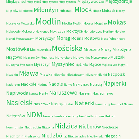
Międzyzdroje
Międzywodzie
Międzychód
Międzyleś
Międzyrzec
Międzyrzecz
Mlock
Miłomłyn
Mniszek
Miętków
Miłakowo
Miłostajki
Mlądz
Mochy
Modlin
Mokas
Modła
Mogilno
Moczyska
Moczysko
Modłki
Moeser
Mokrzyce
Mokowo
Mokrzyca
Mokobody
Mokronos
Molibdorzyce
Morliny
Morsko
Morąg
Morzyczyn
Mosina
Mostowo
Moryń
Morzeszczyn
Most Południowy
Mościska
Mostówka
Mrzeżyno
Mroczno
Mrozy
Moszczenica
Muszaki
Mrągowo
Murzynowo
Mszczonów
Muellrose
Muncheberg
Murowaniec
Myszyniec
Myszczyn
Mącice
Muszyna
Myszadła
Myślinów
Mąkoszyce
Mątyki
Mława
Nacpolsk
Mławka
Mężenin
Młochów
Młodzieszyn
Młynary
Młynki
Napierki
Nadkole
Nadole
Nakło nad Notecią
Nadarzyn
Nadma
Nakło
Naruszewo
Napiwoda
Narty
Narzym
Nasiegniewo
Narew
Nasielsk
Naterki
Nastajki
Nasierowo
Natać
Naumburg
Naunhof
Nawra
NDM
Nałęczów
Nerwik
Neubrandenburg
Neufriedland
Neu Mukran
Nidzica
Nieborów
Niechorze
Neumunster
Neutrebbin
Nicponia
Niedzbórz
Niegocin
Niechłonin
Niedrzwica
Niedźwiadna
Niedźwiedź