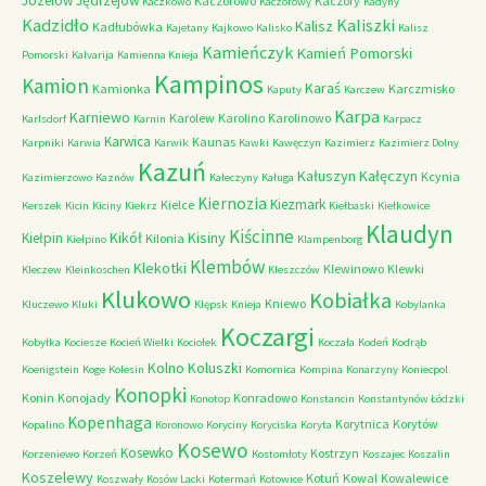
Józefów
Jędrzejów
Kaczorowo
Kaczory
Kaczkowo
Kaczorowy
Kadyny
Kadzidło
Kaliszki
Kalisz
Kadłubówka
Kajetany
Kajkowo
Kalisko
Kalisz
Kamieńczyk
Kamień Pomorski
Pomorski
Kalvarija
Kamienna Knieja
Kampinos
Kamion
Karaś
Kamionka
Karczmisko
Kaputy
Karczew
Karpa
Karniewo
Karolew
Karolino
Karolinowo
Karlsdorf
Karnin
Karpacz
Karwica
Kaunas
Karpniki
Karwia
Karwik
Kawki
Kawęczyn
Kazimierz
Kazimierz Dolny
Kazuń
Kałuszyn
Kałęczyn
Kcynia
Kazimierzowo
Kaznów
Kałeczyny
Kaługa
Kiernozia
Kiezmark
Kielce
Kerszek
Kicin
Kiciny
Kiekrz
Kiełbaski
Kiełkowice
Klaudyn
Kiścinne
Kikół
Kisiny
Kiełpin
Kilonia
Kiełpino
Klampenborg
Klembów
Klekotki
Klewinowo
Klewki
Kleczew
Kleinkoschen
Kleszczów
Klukowo
Kobiałka
Kniewo
Kluczewo
Kluki
Klępsk
Knieja
Kobylanka
Koczargi
Kobyłka
Kociesze
Kocień Wielki
Kociołek
Koczała
Kodeń
Kodrąb
Kolno
Koluszki
Koenigstein
Koge
Kolesin
Komornica
Kompina
Konarzyny
Koniecpol
Konopki
Konin
Konojady
Konradowo
Konotop
Konstancin
Konstantynów Łódzki
Kopenhaga
Korytnica
Korytów
Kopalino
Koronowo
Koryciny
Koryciska
Koryta
Kosewo
Kosewko
Kostrzyn
Korzeniewo
Korzeń
Kostomłoty
Koszajec
Koszalin
Koszelewy
Kotuń
Kowal
Kowalewice
Koszwały
Kosów Lacki
Kotermań
Kotowice