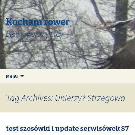
Kocham rower
blog rowerowy Elizy
Skip
Search
Menu
to
for:
content
Tag Archives: Unierzyż Strzegowo
test szosówki i update serwisówek S7