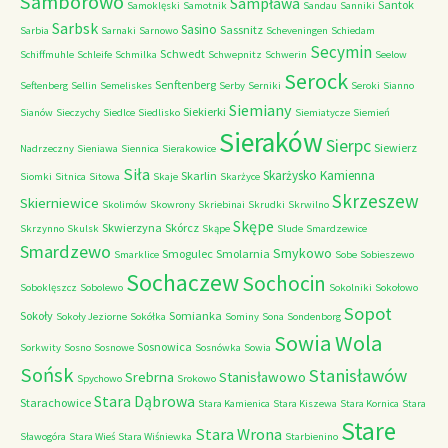
Samborowo
Sampława
Santok
Samoklęski
Samotnik
Sandau
Sanniki
Sarbsk
Sasino
Sassnitz
Sarbia
Sarnaki
Sarnowo
Scheveningen
Schiedam
Secymin
Schwedt
Schiffmuhle
Schleife
Schmilka
Schwepnitz
Schwerin
Seelow
Serock
Senftenberg
Seftenberg
Sellin
Semeliskes
Serby
Serniki
Seroki
Sianno
Siemiany
Siekierki
Sianów
Sieczychy
Siedlce
Siedlisko
Siemiatycze
Siemień
Sieraków
Sierpc
Siewierz
Nadrzeczny
Sieniawa
Siennica
Sierakowice
Siła
Skarżysko Kamienna
Skarlin
Siomki
Sitnica
Sitowa
Skaje
Skarżyce
Skrzeszew
Skierniewice
Skolimów
Skowrony
Skriebinai
Skrudki
Skrwilno
Skępe
Skwierzyna
Skórcz
Skrzynno
Skulsk
Skąpe
Slude
Smardzewice
Smardzewo
Smykowo
Smogulec
Smolarnia
Smarklice
Sobe
Sobieszewo
Sochaczew
Sochocin
Soboklęszcz
Sobolewo
Sokolniki
Sokołowo
Sopot
Sokoły
Somianka
Sokoły Jeziorne
Sokółka
Sominy
Sona
Sondenborg
Sowia Wola
Sosnowica
Sorkwity
Sosno
Sosnowe
Sosnówka
Sowia
Sońsk
Stanisławów
Srebrna
Stanisławowo
Spychowo
Srokowo
Stara Dąbrowa
Starachowice
Stara Kamienica
Stara Kiszewa
Stara Kornica
Stara
Stare
Stara Wrona
Sławogóra
Stara Wieś
Stara Wiśniewka
Starbienino