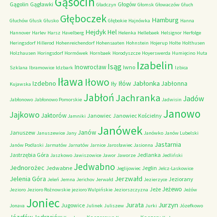
Gąsocin
Gągolin
Gągławki
Głogów
Gładczyn
Głomsk
Głowaczów
Głuch
Głęboczek
Hamburg
Głuchów
Głusk
Głusko
Głębokie
Hajnówka
Hanna
Hejdyk
Hel
Hannover
Harlev
Harsz
Havelberg
Helenka
Hellebaek
Helsignor
Herfolge
Heringsdorf
Hillerod
Hohenreichendorf
Hohensaaten
Hohnstein
Hojerup
Holte
Holthusen
Holzhausen
Horingsdorf
Hormówek
Hornbaek
Horodyszcze
Hoyerswerda
Humięcino
Huta
Izabelin
Isąg
Inowrocław
Iwno
Szklana
Ibramowice
Idzbark
Izbica
Iława
Iłowo
Iłów
Jabłonka
Izdebno
Jabłonna
Iły
Kujawska
Jabłoń
Jachranka
Jadów
Jabłonowo
Jabłonowo Pomorskie
Jadwisin
Janowo
Jajkowo
Jaktorów
Janowiec
Janowiec Kościelny
Jamniki
Janówek
Janów
Januszew
Januszewice
Jany
Janówko
Janów Lubelski
Jastarnia
Janów Podlaski
Jarmatów
Jarnatów
Jarnice
Jarosławiec
Jasionna
Jastrzębia Góra
Jedlanka
Jaszkowo
Jawiszowice
Jawor
Jaworze
Jedliński
Jedwabno
Jednorożec
Jedwabne
Jeglin
Jeglijowiec
Jelcz-Laskowice
Jerzwałd
Jelenia Góra
Jeziorany
Jeleń
Jemna
Jerichov
Jerwałd
Jezierzyce
Jeżewo
Jeże
Jezioro
Jezioro Rożnowskie
jezioro Wulpińskie
Jeziorszczyzna
Jeżów
Joniec
Jurzyn
Jurata
Jugowice
Jonava
Julinek
Juliszew
Jurki
Józefkowo