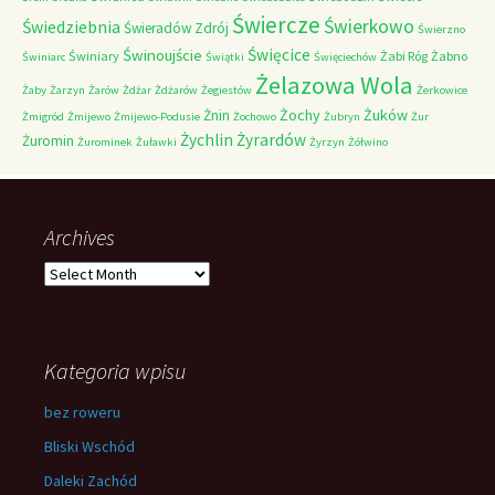
Świercze
Świerkowo
Świedziebnia
Świeradów Zdrój
Świerzno
Świnoujście
Święcice
Świniary
Żabi Róg
Żabno
Świniarc
Świątki
Święciechów
Żelazowa Wola
Żaby
Żarzyn
Żarów
Żdżar
Żdżarów
Żegiestów
Żerkowice
Żochy
Żuków
Żnin
Żmigród
Żmijewo
Żmijewo-Podusie
Żochowo
Żubryn
Żur
Żychlin
Żyrardów
Żuromin
Żurominek
Żuławki
Żyrzyn
Żółwino
Archives
Archives
Kategoria wpisu
bez roweru
Bliski Wschód
Daleki Zachód