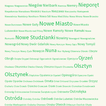
Nieporęt
Niegów
Nielbark
Niemiry
Niegowa
Niegowonice
Niemica
Nieszawa
Nieskórz
Niepołomice
Nieradowo
Niestum
Nieszawka
Nietoperek
Nowa Sól
Niewodnica
Nootdorp
Nordhavn
Nowa Wieś Ełcka
Nowa Wrona
Nowe Brzesko
Nowe Miasto
Nowe Guty
Nowe Miasto
Nowe Duninowo
Nowe Ramoty
Nowe Ramuki
Lubawskie
Nowe Miasto nad Pilicą
Nowe
Nowe Studzianki
Nowiny
Rumunki
Nowogard
Nowogrodziec
Nowogród
Nowy Dwór Gdański
Nowy Tomyśl
Nowy Korczyn
Nowy Sącz
Nuna
Nowęcin
Obryte
Nowy Troszyn
Nowy Zyck
Nur
Nyborg
Obierwia
Obroki
Ojrzeń
Obrąb
Ojerzyce
Ocięte
Ocypel
Odrowąż
Ogorzelnik
Ogrodzieniec
Olsztyn
Okuninka
Oleszno
Okalewo
Olecko
Olendy
Olpuch
Olszewka
Olsztynek
Opinogóra
Opalenica
Olędzkie
Opaleń
Opoczno
Opoki
Orneta
Orzysz
Opole
Oporów
Orchowo
Orchówek
Ortel
Ortrand
Oryszew
Orzełek
Osiecko
Osiek
Oschatz
Osie
Osieck
Osieczek
Osiek Drawski
Osmolice
Osnabrueck
Ostrołęka
Ostrowite
Ostroróg
Ostroszowice
Ostrowiec Świętokrzyski
Ostróda
Ostrówek
Ostrów Lubelski
Ostrów Mazowiecka
Ostródy
Ostrów
Otwock
Otręba
Ostrów Wielkopolski
Osówka
Otorowo
Otłoczyn
Owińsk
Ołuda