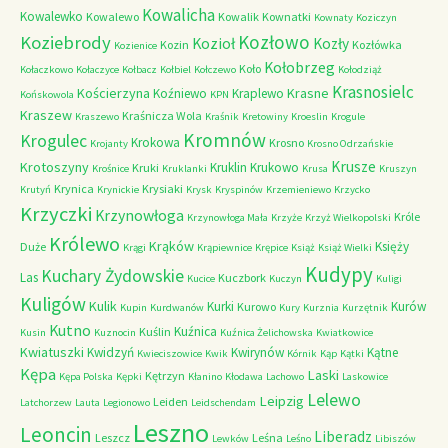
Kowalicha
Kowalewko
Kowalewo
Kowalik
Kownatki
Kownaty
Koziczyn
Kozłowo
Koziebrody
Kozioł
Kozły
Kozin
Kozłówka
Kozienice
Kołobrzeg
Koło
Kołaczkowo
Kołaczyce
Kołbacz
Kołbiel
Kołczewo
Kołodziąż
Krasnosielc
Kościerzyna
Krasne
Koźniewo
Kraplewo
Końskowola
KPN
Kraszew
Kraśnicza Wola
Kraszewo
Kraśnik
Kretowiny
Kroeslin
Krogule
Kromnów
Krogulec
Krokowa
Krosno
Krojanty
Krosno Odrzańskie
Krusze
Krotoszyny
Kruklin
Krukowo
Kruki
Krośnice
Kruklanki
Krusa
Kruszyn
Krynica
Krysiaki
Krutyń
Krynickie
Krysk
Kryspinów
Krzemieniewo
Krzycko
Krzyczki
Krzynowłoga
Króle
Krzynowłoga Mała
Krzyże
Krzyż Wielkopolski
Królewo
Krąków
Księży
Duże
Krągi
Krąpiewnice
Krępice
Książ
Książ Wielki
Kudypy
Kuchary Żydowskie
Las
Kuczbork
Kucice
Kuczyn
Kuligi
Kuligów
Kulik
Kurki
Kurów
Kurowo
Kupin
Kurdwanów
Kury
Kurznia
Kurzętnik
Kutno
Kuźnica
Kuślin
Kusin
Kuznocin
Kuźnica Żelichowska
Kwiatkowice
Kwiatuszki
Kwidzyń
Kwirynów
Kątne
Kwieciszowice
Kwik
Kórnik
Kąp
Kątki
Kępa
Laski
Kętrzyn
Kępa Polska
Kępki
Kłanino
Kłodawa
Lachowo
Laskowice
Lelewo
Leipzig
Leiden
Latchorzew
Lauta
Legionowo
Leidschendam
Leszno
Leoncin
Liberadz
Leszcz
Leśna
Lewków
Leśno
Libiszów