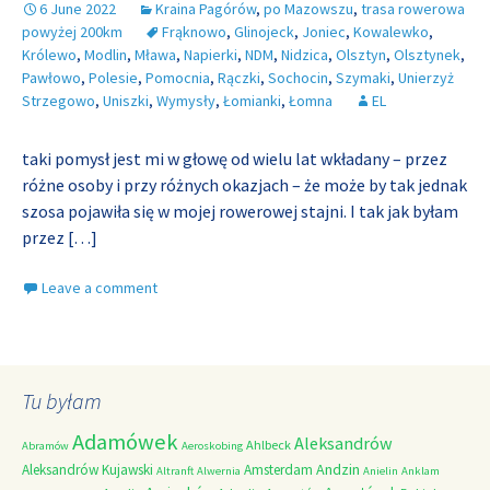
6 June 2022
Kraina Pagórów
,
po Mazowszu
,
trasa rowerowa
powyżej 200km
Frąknowo
,
Glinojeck
,
Joniec
,
Kowalewko
,
Królewo
,
Modlin
,
Mława
,
Napierki
,
NDM
,
Nidzica
,
Olsztyn
,
Olsztynek
,
Pawłowo
,
Polesie
,
Pomocnia
,
Rączki
,
Sochocin
,
Szymaki
,
Unierzyż
Strzegowo
,
Uniszki
,
Wymysły
,
Łomianki
,
Łomna
EL
taki pomysł jest mi w głowę od wielu lat wkładany – przez
różne osoby i przy różnych okazjach – że może by tak jednak
szosa pojawiła się w mojej rowerowej stajni. I tak jak byłam
przez
[…]
Leave a comment
Tu byłam
Adamówek
Aleksandrów
Ahlbeck
Abramów
Aeroskobing
Andzin
Aleksandrów Kujawski
Amsterdam
Altranft
Alwernia
Anielin
Anklam