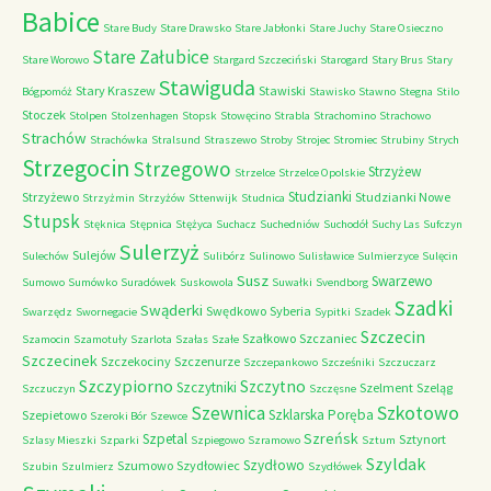
Babice
Stare Budy
Stare Drawsko
Stare Jabłonki
Stare Juchy
Stare Osieczno
Stare Załubice
Stare Worowo
Stargard Szczeciński
Starogard
Stary Brus
Stary
Stawiguda
Stary Kraszew
Stawiski
Bógpomóż
Stawisko
Stawno
Stegna
Stilo
Stoczek
Stolpen
Stolzenhagen
Stopsk
Stowęcino
Strabla
Strachomino
Strachowo
Strachów
Strachówka
Stralsund
Straszewo
Stroby
Strojec
Stromiec
Strubiny
Strych
Strzegocin
Strzegowo
Strzyżew
Strzelce
Strzelce Opolskie
Studzianki
Strzyżewo
Studzianki Nowe
Strzyżmin
Strzyżów
Sttenwijk
Studnica
Stupsk
Stęknica
Stępnica
Stężyca
Suchacz
Suchedniów
Suchodół
Suchy Las
Sufczyn
Sulerzyż
Sulejów
Sulechów
Sulibórz
Sulinowo
Sulisławice
Sulmierzyce
Sulęcin
Susz
Swarzewo
Sumowo
Sumówko
Suradówek
Suskowola
Suwałki
Svendborg
Szadki
Swąderki
Swędkowo
Syberia
Swarzędz
Swornegacie
Sypitki
Szadek
Szczecin
Szałkowo
Szczaniec
Szamocin
Szamotuły
Szarlota
Szałas
Szałe
Szczecinek
Szczekociny
Szczenurze
Szczepankowo
Szcześniki
Szczuczarz
Szczypiorno
Szczytno
Szczytniki
Szelment
Szeląg
Szczuczyn
Szczęsne
Szkotowo
Szewnica
Szklarska Poręba
Szepietowo
Szeroki Bór
Szewce
Szreńsk
Szpetal
Sztynort
Szlasy Mieszki
Szparki
Szpiegowo
Szramowo
Sztum
Szyldak
Szydłowo
Szumowo
Szydłowiec
Szubin
Szulmierz
Szydłówek