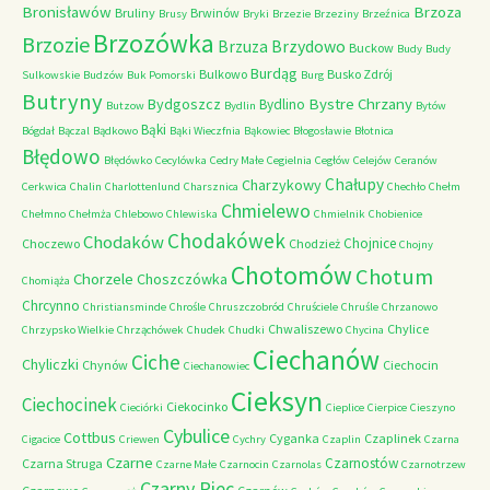
Bronisławów
Brzoza
Bruliny
Brwinów
Brusy
Bryki
Brzezie
Brzeziny
Brzeźnica
Brzozówka
Brzozie
Brzydowo
Brzuza
Buckow
Budy
Budy
Burdąg
Bulkowo
Busko Zdrój
Sulkowskie
Budzów
Buk Pomorski
Burg
Butryny
Bystre Chrzany
Bydgoszcz
Bydlino
Butzow
Bydlin
Bytów
Bąki
Bógdał
Bączal
Bądkowo
Bąki Wieczfnia
Bąkowiec
Błogosławie
Błotnica
Błędowo
Błędówko
Cecylówka
Cedry Małe
Cegielnia
Cegłów
Celejów
Ceranów
Chałupy
Charzykowy
Cerkwica
Chalin
Charlottenlund
Charsznica
Chechło
Chełm
Chmielewo
Chełmno
Chełmża
Chlebowo
Chlewiska
Chmielnik
Chobienice
Chodakówek
Chodaków
Chojnice
Choczewo
Chodzież
Chojny
Chotomów
Chotum
Chorzele
Choszczówka
Chomiąża
Chrcynno
Christiansminde
Chrośle
Chruszczobród
Chruściele
Chruśle
Chrzanowo
Chwaliszewo
Chylice
Chrzypsko Wielkie
Chrząchówek
Chudek
Chudki
Chycina
Ciechanów
Ciche
Chyliczki
Chynów
Ciechocin
Ciechanowiec
Cieksyn
Ciechocinek
Ciekocinko
Cieciórki
Cieplice
Cierpice
Cieszyno
Cybulice
Cottbus
Cyganka
Czaplinek
Cigacice
Criewen
Cychry
Czaplin
Czarna
Czarne
Czarnostów
Czarna Struga
Czarne Małe
Czarnocin
Czarnolas
Czarnotrzew
Czarny Piec