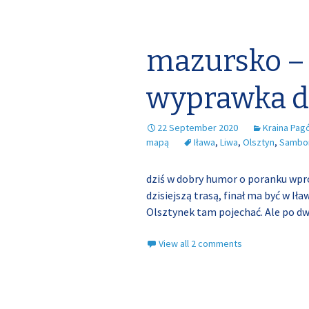
mazursko –
wyprawka d
22 September 2020
Kraina Pag
mapą
Iława
,
Liwa
,
Olsztyn
,
Sambo
dziś w dobry humor o poranku wpr
dzisiejszą trasą, finał ma być w Iła
Olsztynek tam pojechać. Ale po d
View all 2 comments