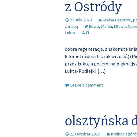
z Ostródy
27 July 2020
Kraina Pagórów
,
p
z mapą
Iłowo
,
Mańki
,
Mława
,
Napi
Łukta
EL
dobra regeneracja, znakomite śnia
kilometrów na licznik wrzucić:)) P
przez Łuktę a potem najpiękniejs
Łukta-Podlejki.
[…]
Leave a comment
olsztyńska 
21 October 2019
Kraina Pagór