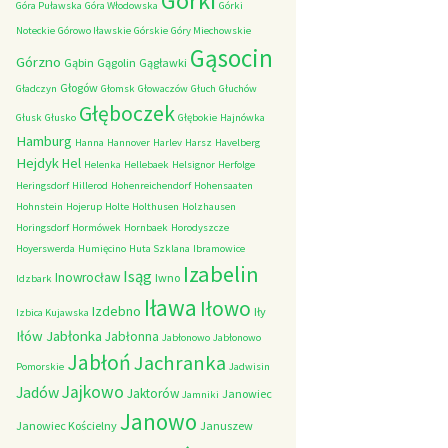
Górki
Góra Puławska
Góra Włodowska
Górki
Noteckie
Górowo Iławskie
Górskie
Góry Miechowskie
Gąsocin
Górzno
Gąbin
Gągolin
Gągławki
Głogów
Gładczyn
Głomsk
Głowaczów
Głuch
Głuchów
Głęboczek
Głusk
Głusko
Głębokie
Hajnówka
Hamburg
Hanna
Hannover
Harlev
Harsz
Havelberg
Hejdyk
Hel
Helenka
Hellebaek
Helsignor
Herfolge
Heringsdorf
Hillerod
Hohenreichendorf
Hohensaaten
Hohnstein
Hojerup
Holte
Holthusen
Holzhausen
Horingsdorf
Hormówek
Hornbaek
Horodyszcze
Hoyerswerda
Humięcino
Huta Szklana
Ibramowice
Izabelin
Isąg
Inowrocław
Iwno
Idzbark
Iława
Iłowo
Izdebno
Iły
Izbica Kujawska
Iłów
Jabłonka
Jabłonna
Jabłonowo
Jabłonowo
Jabłoń
Jachranka
Pomorskie
Jadwisin
Jajkowo
Jadów
Jaktorów
Janowiec
Jamniki
Janowo
Janowiec Kościelny
Januszew