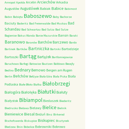
Arciechów
Arcelin
Arkadia
Annopol
Apolda
Babice
Augustówek
Augustów
Babiak
Babimost
Baboszewo
Babin
Babięta
Baby
Bachorze
Bad
Baciuty
Baderitz
Bad Freienwalde
Bad Muskau
Schandau
Bad Schwartau
Bad Sulza
Bad Sulze
Bansin
Bagienice
Bakus Wanda
Banie Mazurskie
Baraki
Baranowo
Barchów
Barczewo
Baranów
Bardo
Bartniczka
Bartodzieje
Barlinek
Bartków
Bartniki
Bartąg
Bartążek
Bartoszki
Bartłomiejowice
Baruchowo
Barłogi
Batowice
Bautzen
Bałdowo
Becejły
Bednary
Bemowo
Bergen am Rugen
Bedlno
Bełchów
Biała
Berlin
Bełżyce
Biała Góra
Biała Piska
Białobrzegi
Podlaska
Białe Błoto
Białka
Białutki
Białogóra
Białołęka
Białuty
Bibiampol
Białystok
Biedaszek
Biederitz
Bielice
Bielawy
Biedrusko
Bielawa
Bielnik
Bieniewice
Biesal
Bieżuń
Binz
Birkerod
Biskupiec
Bischofswerda
Biskupice
Bisztynek
Bobrowniki
Bobrowo
Bledzew
Bnin
Bobolice