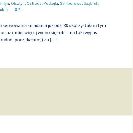
omłyn
,
Olsztyn
,
Ostróda
,
Podlejki
,
Samborowo
,
Sząbruk
,
ukta
EL
ji serwowania śniadania już od 6.30 skorzystałam tym
hociaż mniej więcej widno się robi – na taki wypas
 Trudno, poczekałam:)) Za
[…]