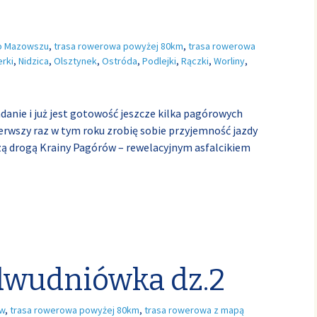
o Mazowszu
,
trasa rowerowa powyżej 80km
,
trasa rowerowa
erki
,
Nidzica
,
Olsztynek
,
Ostróda
,
Podlejki
,
Rączki
,
Worliny
,
danie i już jest gotowość jeszcze kilka pagórowych
ierwszy raz w tym roku zrobię sobie przyjemność jazdy
zą drogą Krainy Pagórów – rewelacyjnym asfalcikiem
dwudniówka dz.2
ów
,
trasa rowerowa powyżej 80km
,
trasa rowerowa z mapą