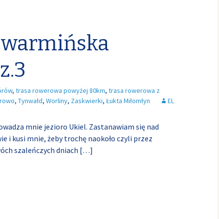
 warmińska
z.3
órów
,
trasa rowerowa powyżej 80km
,
trasa rowerowa z
rowo
,
Tynwałd
,
Worliny
,
Zaskwierki
,
Łukta Miłomłyn
EL
owadza mnie jezioro Ukiel. Zastanawiam się nad
wie i kusi mnie, żeby trochę naokoło czyli przez
wóch szaleńczych dniach
[…]