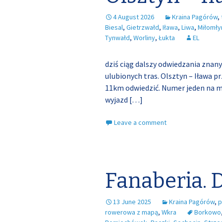
4 August 2026
Kraina Pagórów
,
Biesal
,
Gietrzwałd
,
Iława
,
Liwa
,
Miłomły
Tynwałd
,
Worliny
,
Łukta
EL
dziś ciąg dalszy odwiedzania znany
ulubionych tras. Olsztyn – Iława p
11km odwiedzić. Numer jeden na moj
wyjazd
[…]
Leave a comment
Fanaberia. D
13 June 2025
Kraina Pagórów
,
p
rowerowa z mapą
,
Wkra
Borkowo