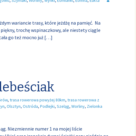
egowo
,
Szymaki
,
Worliny
,
Wynki
,
Łomianki
,
Łomna
,
Łukta
dym wariancie trasy, które jeżdżę na pamięć. Na
piękny, trochę wspinaczkowy, ale niestety ciągle
stała go też mocno już
[…]
debeściak
órów
,
trasa rowerowa powyżej 80km
,
trasa rowerowa z
łyn
,
Olsztyn
,
Ostróda
,
Podlejki
,
Szeląg
,
Worliny
,
Zielonka
Isąg. Niezmiennie numer 1 na mojej liście