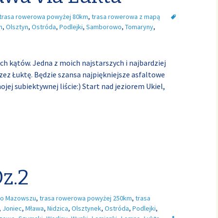
trasa rowerowa powyżej 80km
,
trasa rowerowa z mapą
n
,
Olsztyn
,
Ostróda
,
Podlejki
,
Samborowo
,
Tomaryny
,
ch kątów. Jedna z moich najstarszych i najbardziej
rzez Łuktę. Będzie szansa najpiękniejsze asfaltowe
ej subiektywnej liście:) Start nad jeziorem Ukiel,
z.2
o Mazowszu
,
trasa rowerowa powyżej 250km
,
trasa
,
Joniec
,
Mława
,
Nidzica
,
Olsztynek
,
Ostróda
,
Podlejki
,