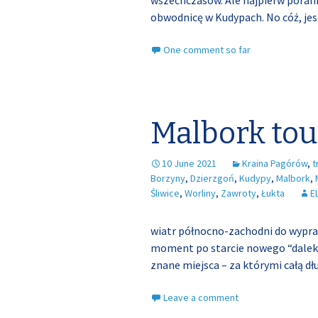
wszechczasów. Ale najpierw poranny
obwodnicę w Kudypach. No cóż, jest 
One comment so far
Malbork tour
10 June 2021
Kraina Pagórów
,
t
Borzyny
,
Dzierzgoń
,
Kudypy
,
Malbork
,
Śliwice
,
Worliny
,
Zawroty
,
Łukta
E
wiatr północno-zachodni do wypra
moment po starcie nowego “daleko
znane miejsca – za którymi całą dł
Leave a comment