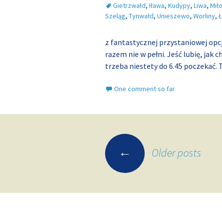
Gietrzwałd
,
Iława
,
Kudypy
,
Liwa
,
Mił
Szeląg
,
Tynwałd
,
Unieszewo
,
Worliny
,
Ł
z fantastycznej przystaniowej opc
razem nie w pełni. Jeść lubię, jak c
trzeba niestety do 6.45 poczekać.
One comment so far
Posts
←
Older posts
navigation