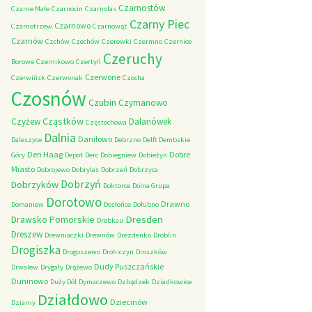
Czarnostów
Czarne Małe
Czarnocin
Czarnolas
Czarny Piec
Czarnowo
Czarnotrzew
Czarnowąż
Czarnów
Czchów
Czechów
Czerewki
Czermno
Czernice
Czeruchy
Borowe
Czernikowo
Czertyń
Czerwone
Czerwińsk
Czerwonak
Czocha
Czosnów
Czubin
Czymanowo
Cząstków
Czyżew
Dalanówek
Częstochowa
Dalnia
Daniłowo
Daleszyce
Debrzno
Delft
Dembskie
Den Haag
Dobre
Góry
Depot
Derc
Dobiegniew
Dobieżyn
Miasto
Dobrojewo
Dobrylas
Dobrzeń
Dobrzyca
Dobrzyń
Dobrzyków
Doktorce
Dolna Grupa
Dorotowo
Drawno
Domaniew
Dosłońce
Dołubno
Dresden
Drawsko Pomorskie
Drebkau
Dreszew
Drewniaczki
Drewnów
Drezdenko
Droblin
Drogiszka
Drogoszewo
Drohiczyn
Droszków
Dudy Puszczańskie
Drwalew
Drygały
Drążewo
Duninowo
Duży Dół
Dymaczewo
Dzbądzek
Dziadkowice
Działdowo
Dziecinów
Dziarny