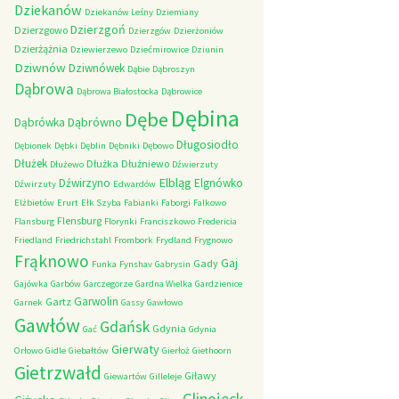
Dziekanów
Dziekanów Leśny
Dziemiany
Dzierzgoń
Dzierzgowo
Dzierzgów
Dzierżoniów
Dzierżążnia
Dziewierzewo
Dziećmirowice
Dziunin
Dziwnów
Dziwnówek
Dąbie
Dąbroszyn
Dąbrowa
Dąbrowa Białostocka
Dąbrowice
Dębina
Dębe
Dąbrówno
Dąbrówka
Długosiodło
Dębionek
Dębki
Dęblin
Dębniki
Dębowo
Dłużek
Dłużka
Dłużniewo
Dłużewo
Dźwierzuty
Elbląg
Dźwirzyno
Elgnówko
Dźwirzuty
Edwardów
Elżbietów
Erurt
Ełk Szyba
Fabianki
Faborgi
Falkowo
Flensburg
Flansburg
Florynki
Franciszkowo
Fredericia
Friedland
Friedrichstahl
Frombork
Frydland
Frygnowo
Frąknowo
Gaj
Gady
Funka
Fynshav
Gabrysin
Gajówka
Garbów
Garczegorze
Gardna Wielka
Gardzienice
Garwolin
Gartz
Garnek
Gassy
Gawłowo
Gawłów
Gdańsk
Gdynia
Gać
Gdynia
Gierwaty
Orłowo
Gidle
Giebałtów
Gierłoż
Giethoorn
Gietrzwałd
Giławy
Giewartów
Gilleleje
Glinojeck