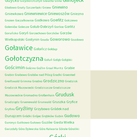
Giżycko
Giżycko Olsztyn
Glaucha
Glina
Gniewino
Glodowo
Gnaty Szczerbaki
Gniew
Gniewniewice
Gniewoszów
Gniewkowo
Gniezno
Goerlitz
Godkowo
Gnoien
Goczałkowice
Golczewo
Golub-Dobrzyń
Gorlitz
Goleniów
Golesze
Gorlice
Goryń
Gorzów
Goruńsko
Gorzechowo
Gorzków
Goworowo
Wielkopolski
Gostynin
Gouda
Gozdowo
Goławice
Gołańcz
Gołdap
Gołotczyzna
Gołuń
Gołąb
Gołąbki
Gościmin
Grabie
Gościno
Goźlin
Graal Muritz
Grabin
Grabowo
Grabów nad Pilicą
Gradki
Graested
Grodziczno
Greifswald
Grimma
Grodno
Grodzisk
Grodzisk Mazowiecki
Grodziszcze
Grodziszcze
Grudusk
Mazowieckie
Gromadno
Großenhain
Gruszka
Gryfice
Grudziądz
Gruenewald
Grunwald
Gryźliny
Grzybowo
Gródek nad
Gryfino
Gudowo
Dunajcem
Gródki
Grójec
Grębków
Gubin
Guzów
Gwda Wielka
Guronys
Gutkowo
Gutowo
Gwizdały
Góra Dylewska
Góra Kalwaria
Górale
Góraliki