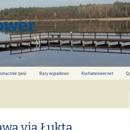
ower
 smacznie zjeść
Bazy wypadowe
Kochamrower.net
Q
awa via Łukta