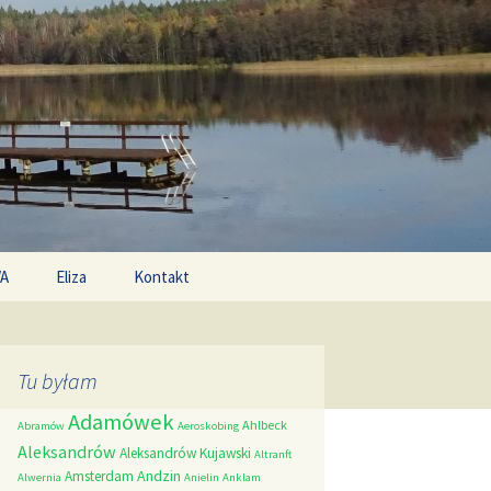
Search
/A
Eliza
Kontakt
for:
Tu byłam
Adamówek
Ahlbeck
Abramów
Aeroskobing
Aleksandrów
Aleksandrów Kujawski
Altranft
Andzin
Amsterdam
Alwernia
Anielin
Anklam