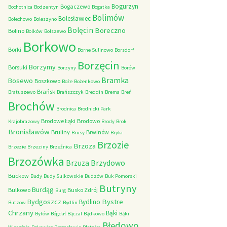
Bogurzyn
Bogaczewo
Bochotnica
Bodzentyn
Bogatka
Bolimów
Bolesławiec
Bolechowo
Boleszyno
Bolęcin
Boreczno
Bolino
Bolków
Bolszewo
Borkowo
Borki
Borne Sulinowo
Borsdorf
Borzęcin
Borzymy
Borsuki
Borzyny
Borów
Bramka
Bosewo
Boszkowo
Boże
Bożenkowo
Brańsk
Bratuszewo
Brańszczyk
Breddin
Brema
Breń
Brochów
Brodnica
Brodnicki Park
Brodowe Łąki
Brodowo
Krajobrazowy
Brody
Brok
Bronisławów
Bruliny
Brwinów
Brusy
Bryki
Brzozie
Brzoza
Brzezie
Brzeziny
Brzeźnica
Brzozówka
Brzydowo
Brzuza
Buckow
Budy
Budy Sulkowskie
Budzów
Buk Pomorski
Butryny
Burdąg
Bulkowo
Busko Zdrój
Burg
Bystre
Bydgoszcz
Bydlino
Butzow
Bydlin
Chrzany
Bąki
Bytów
Bógdał
Bączal
Bądkowo
Bąki
Błędowo