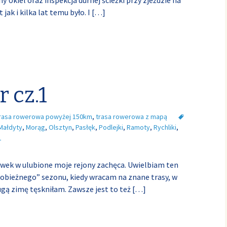
 Ukiel oraz inspekcja durnej ścieżki przy zjeździe na
jak i kilka lat temu było. I
[…]
 cz.1
rasa rowerowa powyżej 150km
,
trasa rowerowa z mapą
Małdyty
,
Morąg
,
Olsztyn
,
Pasłęk
,
Podlejki
,
Ramoty
,
Rychliki
,
L
wek w ulubione moje rejony zachęca. Uwielbiam ten
bieżnego” sezonu, kiedy wracam na znane trasy, w
ugą zimę tęskniłam. Zawsze jest to też
[…]