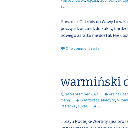
Pomiechówek
,
Rączki
,
Sochocin
,
Strz
EL
Powrót z Ostródy do Wawy to w każ
początek odcinek do Łukty, bardzo 
nowego asfaltu nie dostał. Nie do
One comment so far
warmiński 
24 September 2024
Kraina Pag
mapą
Gietrzwałd
,
Małdyty
,
Miłom
Pasłęcka
,
Łukta
EL
…czyli Podlejki-Worliny i jezioro 