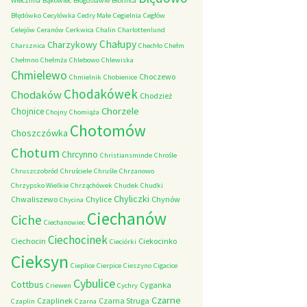
Wieczfnia
Bąkowiec
Błogosławie
Błotnica
Błędówko
Cecylówka
Cedry Małe
Cegielnia
Cegłów
Celejów
Ceranów
Cerkwica
Chalin
Charlottenlund
Chałupy
Charzykowy
Charsznica
Chechło
Chełm
Chełmno
Chełmża
Chlebowo
Chlewiska
Chmielewo
Choczewo
Chmielnik
Chobienice
Chodakówek
Chodaków
Chodzież
Chorzele
Chojnice
Chojny
Chomiąża
Chotomów
Choszczówka
Chotum
Chrcynno
Christiansminde
Chrośle
Chruszczobród
Chruściele
Chruśle
Chrzanowo
Chrzypsko Wielkie
Chrząchówek
Chudek
Chudki
Chyliczki
Chwaliszewo
Chylice
Chynów
Chycina
Ciechanów
Ciche
Ciechanowiec
Ciechocinek
Ciechocin
Ciekocinko
Cieciórki
Cieksyn
Cieplice
Cierpice
Cieszyno
Cigacice
Cybulice
Cottbus
Cyganka
Criewen
Cychry
Czarne
Czaplinek
Czarna Struga
Czaplin
Czarna