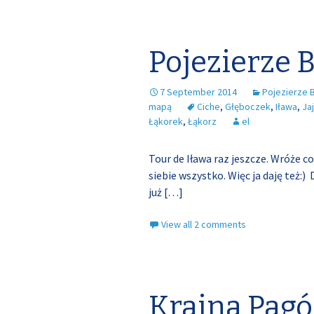
Pojezierze 
7 September 2014
Pojezierze 
mapą
Ciche
,
Głęboczek
,
Iława
,
Ja
Łąkorek
,
Łąkorz
el
Tour de Iława raz jeszcze. Wróże co
siebie wszystko. Więc ja daję też:) 
już
[…]
View all 2 comments
Kraina Pag