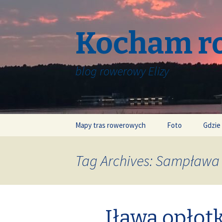
Kocham r
blog rowerowy Elizy
Skip
Mapy tras rowerowych
Foto
Gdzie
to
content
Tag Archives: Sampława
Iława opłot