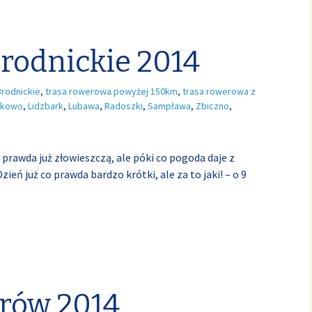
Brodnickie 2014
Brodnickie
,
trasa rowerowa powyżej 150km
,
trasa rowerowa z
jkowo
,
Lidzbark
,
Lubawa
,
Radoszki
,
Sampława
,
Zbiczno
,
 prawda już złowieszczą, ale póki co pogoda daje z
Dzień już co prawda bardzo krótki, ale za to jaki! – o 9
órów 2014