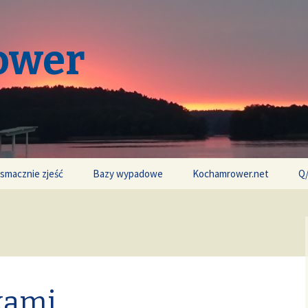
ower
 smacznie zjeść
Bazy wypadowe
Kochamrower.net
Q
kami