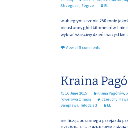
Strzegocin
,
Zegrze
EL
w ubiegłym sezonie 250 mnie jakoś 
nieustanny głód kilometrów. I nie
wybrać właściwy dzień i wszystkie
View all 5 comments
Kraina Pagó
16 June 2015
Kraina Pagórów
,
p
rowerowa z mapą
Czeruchy
,
Iław
Sampława
,
Tułodziad
EL
nie licząc porannego przejazdu 
DZIEWIĘCIOSTOPNIOWYM chłodem) d