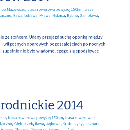
,
po Mazowszu
,
trasa rowerowa powyżej 150km
,
trasa
ziczno
,
Iława
,
Lubawa
,
Mława
,
Nidzica
,
Rybno
,
Sampława
,
nie ze słońcem. Udany przejazd suchą oponką między
 i wilgotnych oparowych pozostałościach po nocnych
i zupełnie nie było wiadomo, czego się spodziewać.
Brodnickie 2014
ckie
,
trasa rowerowa powyżej 150km
,
trasa rowerowa z
dziczno
,
Głęboczek
,
Iława
,
Jajkowo
,
Krotoszyny
,
Lidzbark
,
,
Wonna
,
Zbiczno
,
Zembrze
,
Łąkorz
el