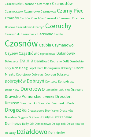
Czarnostów
Czarne Małe
Czarnocin
Czarnolas
Czarny Piec
Czarnowo
Czarnotrzew
Czarnowąż
Czarnów
Czchów
Czechów
Czerewki
Czermno
Czernice
Czeruchy
Borowe
Czernikowo
Czertyń
Czerwone
Czerwińsk
Czerwonak
Czocha
Czosnów
Czubin
Czymanowo
Cząstków
Czyżew
Dalanówek
Częstochowa
Dalnia
Daniłowo
Daleszyce
Debrzno
Delft
Dembskie
Den Haag
Dobre
Góry
Depot
Derc
Dobiegniew
Dobieżyn
Miasto
Dobrojewo
Dobrylas
Dobrzeń
Dobrzyca
Dobrzyń
Dobrzyków
Doktorce
Dolna Grupa
Dorotowo
Drawno
Domaniew
Dosłońce
Dołubno
Dresden
Drawsko Pomorskie
Drebkau
Dreszew
Drewniaczki
Drewnów
Drezdenko
Droblin
Drogiszka
Drogoszewo
Drohiczyn
Droszków
Dudy Puszczańskie
Drwalew
Drygały
Drążewo
Duninowo
Duży Dół
Dymaczewo
Dzbądzek
Dziadkowice
Działdowo
Dziecinów
Dziarny