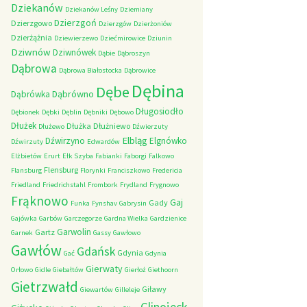
Dziekanów
Dziekanów Leśny
Dziemiany
Dzierzgoń
Dzierzgowo
Dzierzgów
Dzierżoniów
Dzierżążnia
Dziewierzewo
Dziećmirowice
Dziunin
Dziwnów
Dziwnówek
Dąbie
Dąbroszyn
Dąbrowa
Dąbrowa Białostocka
Dąbrowice
Dębina
Dębe
Dąbrówno
Dąbrówka
Długosiodło
Dębionek
Dębki
Dęblin
Dębniki
Dębowo
Dłużek
Dłużka
Dłużniewo
Dłużewo
Dźwierzuty
Elbląg
Dźwirzyno
Elgnówko
Dźwirzuty
Edwardów
Elżbietów
Erurt
Ełk Szyba
Fabianki
Faborgi
Falkowo
Flensburg
Flansburg
Florynki
Franciszkowo
Fredericia
Friedland
Friedrichstahl
Frombork
Frydland
Frygnowo
Frąknowo
Gaj
Gady
Funka
Fynshav
Gabrysin
Gajówka
Garbów
Garczegorze
Gardna Wielka
Gardzienice
Garwolin
Gartz
Garnek
Gassy
Gawłowo
Gawłów
Gdańsk
Gdynia
Gać
Gdynia
Gierwaty
Orłowo
Gidle
Giebałtów
Gierłoż
Giethoorn
Gietrzwałd
Giławy
Giewartów
Gilleleje
Glinojeck