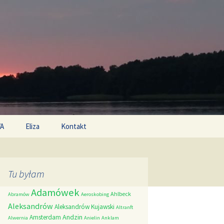
Search
/A
Eliza
Kontakt
for:
Tu byłam
Adamówek
Ahlbeck
Abramów
Aeroskobing
Aleksandrów
Aleksandrów Kujawski
Altranft
Andzin
Amsterdam
Alwernia
Anielin
Anklam