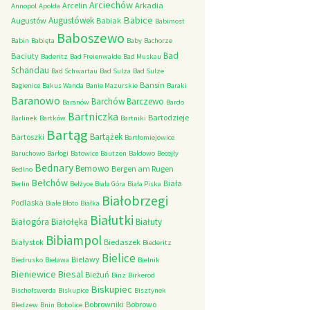
Arciechów
Arcelin
Arkadia
Annopol
Apolda
Babice
Augustówek
Augustów
Babiak
Babimost
Baboszewo
Babin
Babięta
Baby
Bachorze
Bad
Baciuty
Baderitz
Bad Freienwalde
Bad Muskau
Schandau
Bad Schwartau
Bad Sulza
Bad Sulze
Bansin
Bagienice
Bakus Wanda
Banie Mazurskie
Baraki
Baranowo
Barchów
Barczewo
Baranów
Bardo
Bartniczka
Bartodzieje
Barlinek
Bartków
Bartniki
Bartąg
Bartążek
Bartoszki
Bartłomiejowice
Baruchowo
Barłogi
Batowice
Bautzen
Bałdowo
Becejły
Bednary
Bemowo
Bergen am Rugen
Bedlno
Bełchów
Biała
Berlin
Bełżyce
Biała Góra
Biała Piska
Białobrzegi
Podlaska
Białe Błoto
Białka
Białutki
Białogóra
Białołęka
Białuty
Bibiampol
Białystok
Biedaszek
Biederitz
Bielice
Bielawy
Biedrusko
Bielawa
Bielnik
Bieniewice
Biesal
Bieżuń
Binz
Birkerod
Biskupiec
Bischofswerda
Biskupice
Bisztynek
Bobrowniki
Bobrowo
Bledzew
Bnin
Bobolice