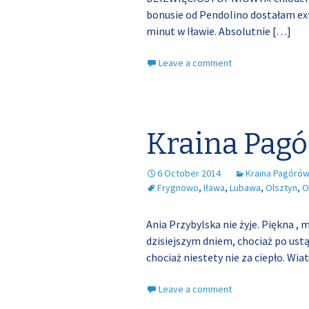
bonusie od Pendolino dostałam ext
minut w Iławie. Absolutnie
[…]
Leave a comment
Kraina Pag
6 October 2014
Kraina Pagórów
Frygnowo
,
Iława
,
Lubawa
,
Olsztyn
,
O
Ania Przybylska nie żyje. Piękna , 
dzisiejszym dniem, chociaż po ustą
chociaż niestety nie za ciepło. Wiat
Leave a comment