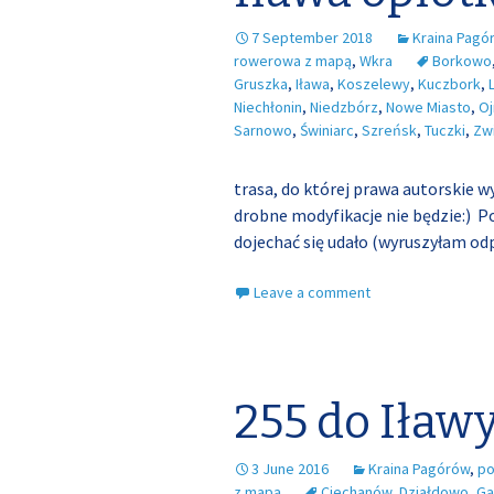
7 September 2018
Kraina Pagó
rowerowa z mapą
,
Wkra
Borkowo
Gruszka
,
Iława
,
Koszelewy
,
Kuczbork
,
Niechłonin
,
Niedzbórz
,
Nowe Miasto
,
Oj
Sarnowo
,
Świniarc
,
Szreńsk
,
Tuczki
,
Zwi
trasa, do której prawa autorskie 
drobne modyfikacje nie będzie:) Po
dojechać się udało (wyruszyłam odp
Leave a comment
255 do Iław
3 June 2016
Kraina Pagórów
,
po
z mapą
Ciechanów
,
Działdowo
,
Gą