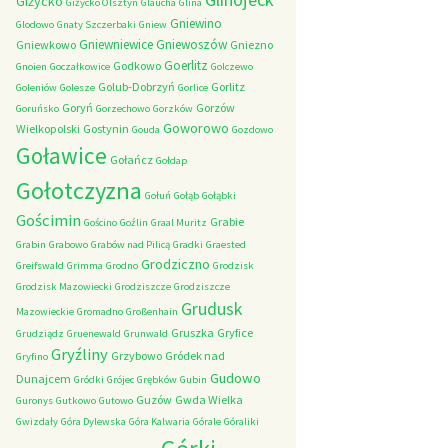
Giżycko
Giżycko Olsztyn
Glaucha
Glina
Gniewino
Glodowo
Gnaty Szczerbaki
Gniew
Gniewniewice
Gniewoszów
Gniewkowo
Gniezno
Goerlitz
Godkowo
Gnoien
Goczałkowice
Golczewo
Golub-Dobrzyń
Gorlitz
Goleniów
Golesze
Gorlice
Goryń
Gorzów
Goruńsko
Gorzechowo
Gorzków
Goworowo
Wielkopolski
Gostynin
Gouda
Gozdowo
Goławice
Gołańcz
Gołdap
Gołotczyzna
Gołuń
Gołąb
Gołąbki
Gościmin
Grabie
Gościno
Goźlin
Graal Muritz
Grabin
Grabowo
Grabów nad Pilicą
Gradki
Graested
Grodziczno
Greifswald
Grimma
Grodno
Grodzisk
Grodzisk Mazowiecki
Grodziszcze
Grodziszcze
Grudusk
Mazowieckie
Gromadno
Großenhain
Gruszka
Gryfice
Grudziądz
Gruenewald
Grunwald
Gryźliny
Grzybowo
Gródek nad
Gryfino
Gudowo
Dunajcem
Gródki
Grójec
Grębków
Gubin
Guzów
Gwda Wielka
Guronys
Gutkowo
Gutowo
Gwizdały
Góra Dylewska
Góra Kalwaria
Górale
Góraliki