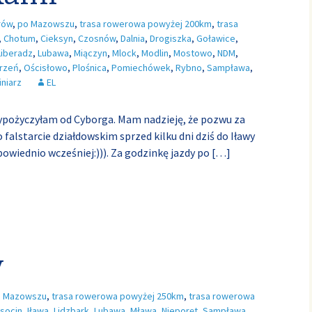
rów
,
po Mazowszu
,
trasa rowerowa powyżej 200km
,
trasa
,
Chotum
,
Cieksyn
,
Czosnów
,
Dalnia
,
Drogiszka
,
Goławice
,
Liberadz
,
Lubawa
,
Miączyn
,
Mlock
,
Modlin
,
Mostowo
,
NDM
,
rzeń
,
Ościsłowo
,
Plośnica
,
Pomiechówek
,
Rybno
,
Sampława
,
niarz
EL
wypożyczyłam od Cyborga. Mam nadzieję, że pozwu za
 falstarcie działdowskim sprzed kilku dni dziś do Iławy
owiednio wcześniej:))). Za godzinkę jazdy po
[…]
y
 Mazowszu
,
trasa rowerowa powyżej 250km
,
trasa rowerowa
socin
,
Iława
,
Lidzbark
,
Lubawa
,
Mława
,
Nieporęt
,
Sampława
,