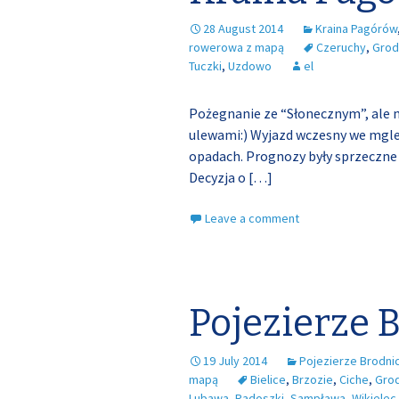
28 August 2014
Kraina Pagórów
rowerowa z mapą
Czeruchy
,
Grod
Tuczki
,
Uzdowo
el
Pożegnanie ze “Słonecznym”, ale 
ulewami:) Wyjazd wczesny we mgle
opadach. Prognozy były sprzeczne 
Decyzja o
[…]
Leave a comment
Pojezierze 
19 July 2014
Pojezierze Brodni
mapą
Bielice
,
Brzozie
,
Ciche
,
Gro
Lubawa
,
Radoszki
,
Sampława
,
Wikielec