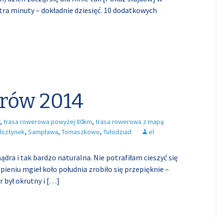
ra minuty – dokładnie dziesięć. 10 dodatkowych
órów 2014
,
trasa rowerowa powyżej 80km
,
trasa rowerowa z mapą
lsztynek
,
Sampława
,
Tomaszkowo
,
Tułodziad
el
mądra i tak bardzo naturalna. Nie potrafiłam cieszyć się
pieniu mgieł koło południa zrobiło się przepięknie –
r był okrutny i
[…]