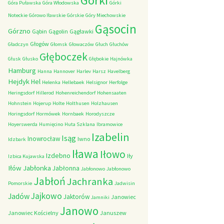
Górki
Góra Puławska
Góra Włodowska
Górki
Noteckie
Górowo Iławskie
Górskie
Góry Miechowskie
Gąsocin
Górzno
Gąbin
Gągolin
Gągławki
Głogów
Gładczyn
Głomsk
Głowaczów
Głuch
Głuchów
Głęboczek
Głusk
Głusko
Głębokie
Hajnówka
Hamburg
Hanna
Hannover
Harlev
Harsz
Havelberg
Hejdyk
Hel
Helenka
Hellebaek
Helsignor
Herfolge
Heringsdorf
Hillerod
Hohenreichendorf
Hohensaaten
Hohnstein
Hojerup
Holte
Holthusen
Holzhausen
Horingsdorf
Hormówek
Hornbaek
Horodyszcze
Hoyerswerda
Humięcino
Huta Szklana
Ibramowice
Izabelin
Isąg
Inowrocław
Iwno
Idzbark
Iława
Iłowo
Izdebno
Iły
Izbica Kujawska
Iłów
Jabłonka
Jabłonna
Jabłonowo
Jabłonowo
Jabłoń
Jachranka
Pomorskie
Jadwisin
Jajkowo
Jadów
Jaktorów
Janowiec
Jamniki
Janowo
Janowiec Kościelny
Januszew