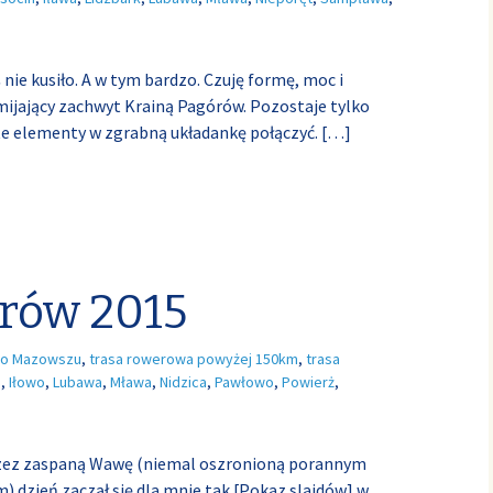
nie kusiło. A w tym bardzo. Czuję formę, moc i
 mijający zachwyt Krainą Pagórów. Pozostaje tylko
 te elementy w zgrabną układankę połączyć.
[…]
rów 2015
o Mazowszu
,
trasa rowerowa powyżej 150km
,
trasa
a
,
Iłowo
,
Lubawa
,
Mława
,
Nidzica
,
Pawłowo
,
Powierż
,
przez zaspaną Wawę (niemal oszronioną porannym
zień zaczął się dla mnie tak [Pokaz slajdów] w