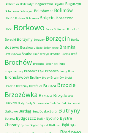
Bogurzyn
Bogaczewo
Bochotnica
Bodzentyn
Bogatka
Bolimów
Bolesławiec
Bolechowo
Boleszyno
Bolęcin
Boreczno
Bolino
Bolków
Bolszewo
Borkowo
Borki
Borne Sulinowo
Borsdorf
Borzęcin
Borzymy
Borsuki
Borzyny
Borów
Bramka
Bosewo
Boszkowo
Boże
Bożenkowo
Brańsk
Bratuszewo
Brańszczyk
Breddin
Brema
Breń
Brochów
Brodnica
Brodnicki Park
Brodowe Łąki
Brodowo
Krajobrazowy
Brody
Brok
Bronisławów
Bruliny
Brwinów
Brusy
Bryki
Brzozie
Brzoza
Brzezie
Brzeziny
Brzeźnica
Brzozówka
Brzydowo
Brzuza
Buckow
Budy
Budy Sulkowskie
Budzów
Buk Pomorski
Butryny
Burdąg
Bulkowo
Busko Zdrój
Burg
Bystre
Bydgoszcz
Bydlino
Butzow
Bydlin
Chrzany
Bąki
Bytów
Bógdał
Bączal
Bądkowo
Bąki
Błędowo