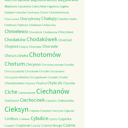
Wieczfnia
Bąkowiec
Błogosławie
Błotnica
Błędówko
Cecylówka
Cedry Małe
Cegielnia
Cegłów
Celejów
Ceranów
Cerkwica
Chalin
Charlottenlund
Chałupy
Charzykowy
Charsznica
Chechło
Chełm
Chełmno
Chełmża
Chlebowo
Chlewiska
Chmielewo
Choczewo
Chmielnik
Chobienice
Chodakówek
Chodaków
Chodzież
Chorzele
Chojnice
Chojny
Chomiąża
Chotomów
Choszczówka
Chotum
Chrcynno
Christiansminde
Chrośle
Chruszczobród
Chruściele
Chruśle
Chrzanowo
Chrzypsko Wielkie
Chrząchówek
Chudek
Chudki
Chyliczki
Chwaliszewo
Chylice
Chynów
Chycina
Ciechanów
Ciche
Ciechanowiec
Ciechocinek
Ciechocin
Ciekocinko
Cieciórki
Cieksyn
Cieplice
Cierpice
Cieszyno
Cigacice
Cybulice
Cottbus
Cyganka
Criewen
Cychry
Czarne
Czaplinek
Czarna Struga
Czaplin
Czarna