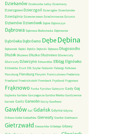
Dziekanów
Dziekanów Leśny
Dziemiany
Dzierzgoń
Dzierzgowo
Dzierzgów
Dzierżoniów
Dzierżążnia
Dziewierzewo
Dziećmirowice
Dziunin
Dziwnów
Dziwnówek
Dąbie
Dąbroszyn
Dąbrowa
Dąbrowa Białostocka
Dąbrowice
Dębina
Dębe
Dąbrówno
Dąbrówka
Długosiodło
Dębionek
Dębki
Dęblin
Dębniki
Dębowo
Dłużek
Dłużka
Dłużniewo
Dłużewo
Dźwierzuty
Elbląg
Dźwirzyno
Elgnówko
Dźwirzuty
Edwardów
Elżbietów
Erurt
Ełk Szyba
Fabianki
Faborgi
Falkowo
Flensburg
Flansburg
Florynki
Franciszkowo
Fredericia
Friedland
Friedrichstahl
Frombork
Frydland
Frygnowo
Frąknowo
Gaj
Gady
Funka
Fynshav
Gabrysin
Gajówka
Garbów
Garczegorze
Gardna Wielka
Gardzienice
Garwolin
Gartz
Garnek
Gassy
Gawłowo
Gawłów
Gdańsk
Gdynia
Gać
Gdynia
Gierwaty
Orłowo
Gidle
Giebałtów
Gierłoż
Giethoorn
Gietrzwałd
Giławy
Giewartów
Gilleleje
Glinojeck