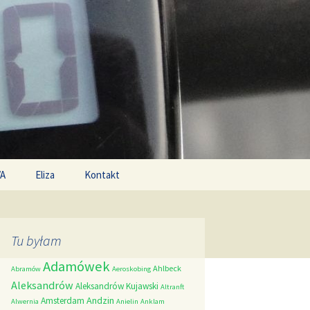
Search
/A
Eliza
Kontakt
for:
Tu byłam
Adamówek
Ahlbeck
Abramów
Aeroskobing
Aleksandrów
Aleksandrów Kujawski
Altranft
Andzin
Amsterdam
Alwernia
Anielin
Anklam