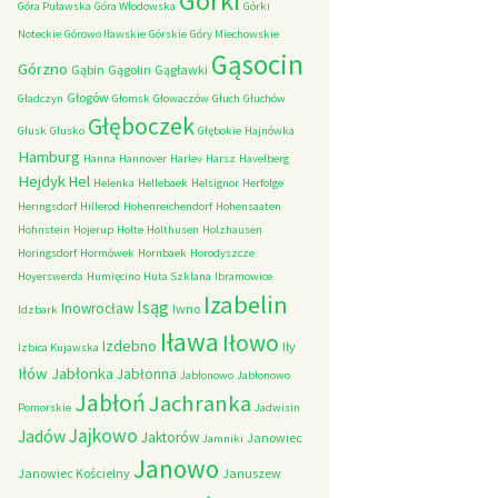
Górki
Góra Puławska
Góra Włodowska
Górki
Noteckie
Górowo Iławskie
Górskie
Góry Miechowskie
Gąsocin
Górzno
Gąbin
Gągolin
Gągławki
Głogów
Gładczyn
Głomsk
Głowaczów
Głuch
Głuchów
Głęboczek
Głusk
Głusko
Głębokie
Hajnówka
Hamburg
Hanna
Hannover
Harlev
Harsz
Havelberg
Hejdyk
Hel
Helenka
Hellebaek
Helsignor
Herfolge
Heringsdorf
Hillerod
Hohenreichendorf
Hohensaaten
Hohnstein
Hojerup
Holte
Holthusen
Holzhausen
Horingsdorf
Hormówek
Hornbaek
Horodyszcze
Hoyerswerda
Humięcino
Huta Szklana
Ibramowice
Izabelin
Isąg
Inowrocław
Iwno
Idzbark
Iława
Iłowo
Izdebno
Iły
Izbica Kujawska
Iłów
Jabłonka
Jabłonna
Jabłonowo
Jabłonowo
Jabłoń
Jachranka
Pomorskie
Jadwisin
Jajkowo
Jadów
Jaktorów
Janowiec
Jamniki
Janowo
Janowiec Kościelny
Januszew