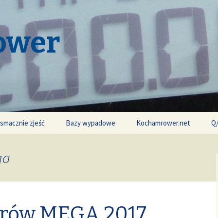
ower
 smacznie zjeść
Bazy wypadowe
Kochamrower.net
Q
ga
órów MEGA 2017