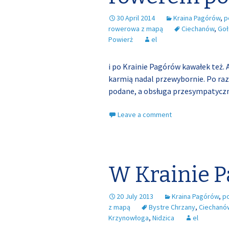
30 April 2014
Kraina Pagórów
,
p
rowerowa z mapą
Ciechanów
,
Goł
Powierż
el
i po Krainie Pagórów kawałek też. 
karmią nadal przewybornie. Po raz
podane, a obsługa przesympatyczn
Leave a comment
W Krainie 
20 July 2013
Kraina Pagórów
,
p
z mapą
Bystre Chrzany
,
Ciechanó
Krzynowłoga
,
Nidzica
el