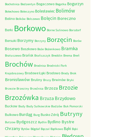
Bogurzyn
Bogaczewo
Bochotnica
Bodzentyn
Bogatka
Bolimów
Bolesławiec
Bolechowo
Boleszyno
Bolęcin
Boreczno
Bolino
Bolków
Bolszewo
Borkowo
Borki
Borne Sulinowo
Borsdorf
Borzęcin
Borzymy
Borsuki
Borzyny
Borów
Bramka
Bosewo
Boszkowo
Boże
Bożenkowo
Brańsk
Bratuszewo
Brańszczyk
Breddin
Brema
Breń
Brochów
Brodnica
Brodnicki Park
Brodowe Łąki
Brodowo
Krajobrazowy
Brody
Brok
Bronisławów
Bruliny
Brwinów
Brusy
Bryki
Brzozie
Brzoza
Brzezie
Brzeziny
Brzeźnica
Brzozówka
Brzydowo
Brzuza
Buckow
Budy
Budy Sulkowskie
Budzów
Buk Pomorski
Butryny
Burdąg
Bulkowo
Busko Zdrój
Burg
Bystre
Bydgoszcz
Bydlino
Butzow
Bydlin
Chrzany
Bąki
Bytów
Bógdał
Bączal
Bądkowo
Bąki
Błędowo