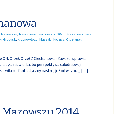
chanowa
 Mazowszu
,
trasa rowerowa powyżej 80km
,
trasa rowerowa
w
,
Grudusk
,
Krzynowłoga
,
Muszaki
,
Nidzica
,
Olsztynek
,
ie ON. Orzeł. Orzeł Z Ciechanowa:) Zawsze wprawia
ola była niewielka, bo perspektywa całodniowej
łatwiła mi fantastyczny nastrój już od wczoraj,
[…]
 Mazowszu 2014