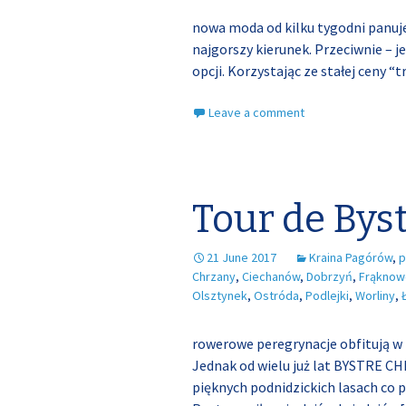
nowa moda od kilku tygodni panuje
najgorszy kierunek. Przeciwnie – 
opcji. Korzystając ze stałej ceny “
Leave a comment
Tour de Bys
21 June 2017
Kraina Pagórów
,
p
Chrzany
,
Ciechanów
,
Dobrzyń
,
Frąknow
Olsztynek
,
Ostróda
,
Podlejki
,
Worliny
,
rowerowe peregrynacje obfitują w
Jednak od wielu już lat BYSTRE C
pięknych podnidzickich lasach co 