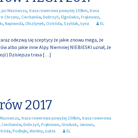
,
po Mazowszu
,
trasa rowerowa powyżej 150km
,
trasa
re Chrzany
,
Ciechanów
,
Dobrzyń
,
Elgnówko
,
Frąknowo
,
ki
,
Napiwoda
,
Olsztynek
,
Ostróda
,
Szyldak
,
Łyna
EL
zaraz odezwą się sceptycy że jakie znowu mega, że
w albo jakie inne Alpy. Niemniej NIEBIESKI uznał, że
sji:) Dzisiejsza trasa
[…]
rów 2017
 Mazowszu
,
trasa rowerowa powyżej 150km
,
trasa rowerowa
,
Ciechanów
,
Dobrzyń
,
Frąknowo
,
Grudusk
,
Janowo
,
tróda
,
Podlejki
,
Worliny
,
Łukta
EL