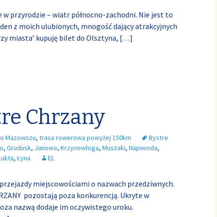
 w przyrodzie – wiatr północno-zachodni. Nie jest to
jeden z moich ulubionych, mnogość dający atrakcyjnych
trzy miasta’ kupuję bilet do Olsztyna,
[…]
tre Chrzany
o Mazowszu
,
trasa rowerowa powyżej 150km
Bystre
o
,
Grudusk
,
Janowo
,
Krzynowłoga
,
Muszaki
,
Napiwoda
,
Łukta
,
Łyna
EL
 przejazdy miejscowościami o nazwach przedziwnych.
HRZANY pozostają poza konkurencją. Ukryte w
poza nazwą dodaje im oczywistego uroku.