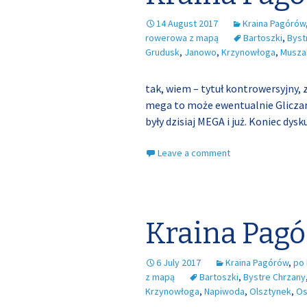
14 August 2017
Kraina Pagórów
rowerowa z mapą
Bartoszki
,
Byst
Grudusk
,
Janowo
,
Krzynowłoga
,
Musza
tak, wiem – tytuł kontrowersyjny, 
mega to może ewentualnie Gliczaró
były dzisiaj MEGA i już. Koniec dysku
Leave a comment
Kraina Pagó
6 July 2017
Kraina Pagórów
,
po
z mapą
Bartoszki
,
Bystre Chrzany
Krzynowłoga
,
Napiwoda
,
Olsztynek
,
Os