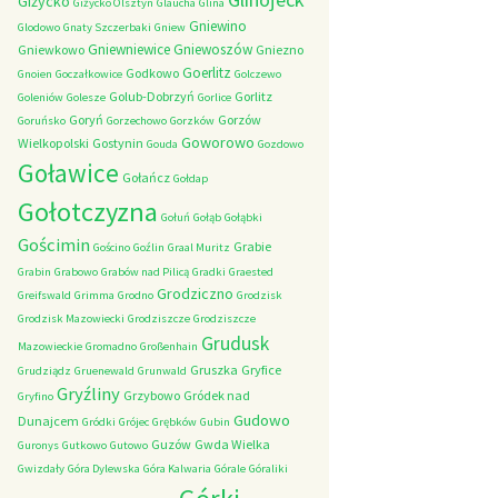
Giżycko
Giżycko Olsztyn
Glaucha
Glina
Gniewino
Glodowo
Gnaty Szczerbaki
Gniew
Gniewniewice
Gniewoszów
Gniewkowo
Gniezno
Goerlitz
Godkowo
Gnoien
Goczałkowice
Golczewo
Golub-Dobrzyń
Gorlitz
Goleniów
Golesze
Gorlice
Goryń
Gorzów
Goruńsko
Gorzechowo
Gorzków
Goworowo
Wielkopolski
Gostynin
Gouda
Gozdowo
Goławice
Gołańcz
Gołdap
Gołotczyzna
Gołuń
Gołąb
Gołąbki
Gościmin
Grabie
Gościno
Goźlin
Graal Muritz
Grabin
Grabowo
Grabów nad Pilicą
Gradki
Graested
Grodziczno
Greifswald
Grimma
Grodno
Grodzisk
Grodzisk Mazowiecki
Grodziszcze
Grodziszcze
Grudusk
Mazowieckie
Gromadno
Großenhain
Gruszka
Gryfice
Grudziądz
Gruenewald
Grunwald
Gryźliny
Grzybowo
Gródek nad
Gryfino
Gudowo
Dunajcem
Gródki
Grójec
Grębków
Gubin
Guzów
Gwda Wielka
Guronys
Gutkowo
Gutowo
Gwizdały
Góra Dylewska
Góra Kalwaria
Górale
Góraliki