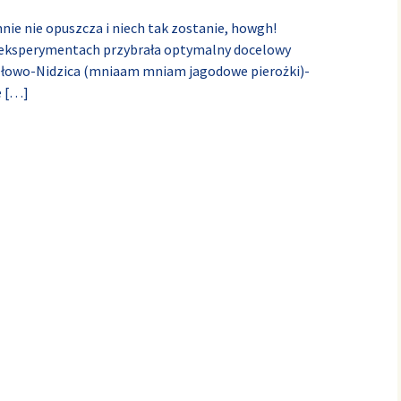
nie nie opuszcza i niech tak zostanie, howgh!
ku eksperymentach przybrała optymalny docelowy
:) Iłowo-Nidzica (mniaam mniam jagodowe pierożki)-
e
[…]