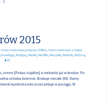
[…]
rów 2015
,
trasa rowerowa powyżej 150km
,
trasa rowerowa z mapą
zynowłoga
,
Kudypy
,
Mańki
,
Modłki
,
Muszaki
,
Naterki
,
Nidzica
,
EL
 zimno [Pokaz slajdów] a niebieski już w drodze. Po
 pełna stówka dziennie. Brakuje niecałe 300. Damy
ebieski kunktatorsko przeczekuje w pociągu. W