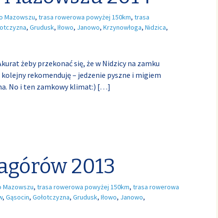
o Mazowszu
,
trasa rowerowa powyżej 150km
,
trasa
otczyzna
,
Grudusk
,
Iłowo
,
Janowo
,
Krzynowłoga
,
Nidzica
,
Akurat żeby przekonać się, że w Nidzicy na zamku
 kolejny rekomenduję – jedzenie pyszne i migiem
a. No i ten zamkowy klimat:)
[…]
Pagórów 2013
o Mazowszu
,
trasa rowerowa powyżej 150km
,
trasa rowerowa
w
,
Gąsocin
,
Gołotczyzna
,
Grudusk
,
Iłowo
,
Janowo
,