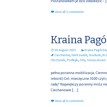
Postanowiłam je dziś odwiedzić –
View all 2 comments
Kraina Pagó
30 August 2015
Kraina Pagórów
Ciechanów
,
Gietrzwałd
,
Grudusk
,
Kr
Olsztynek
,
Podlejki
,
Siła
,
Tomaszkowo
pełna poranna mobilizacja. Ciemno,
rekord:) Cel: miesięczne 3100 czyli
radę? Największy poranny mróz ni
Ciechanowie
[…]
View all 6 comments