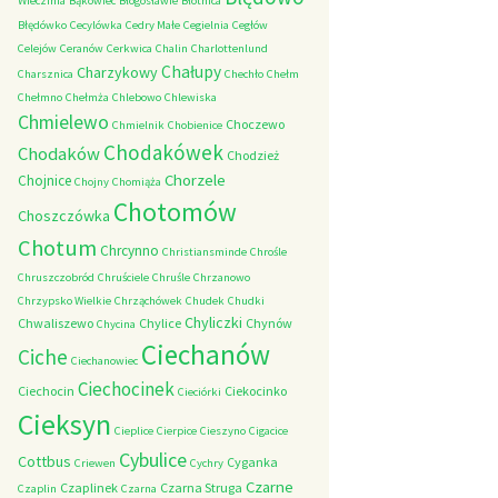
Wieczfnia
Bąkowiec
Błogosławie
Błotnica
Błędówko
Cecylówka
Cedry Małe
Cegielnia
Cegłów
Celejów
Ceranów
Cerkwica
Chalin
Charlottenlund
Chałupy
Charzykowy
Charsznica
Chechło
Chełm
Chełmno
Chełmża
Chlebowo
Chlewiska
Chmielewo
Choczewo
Chmielnik
Chobienice
Chodakówek
Chodaków
Chodzież
Chorzele
Chojnice
Chojny
Chomiąża
Chotomów
Choszczówka
Chotum
Chrcynno
Christiansminde
Chrośle
Chruszczobród
Chruściele
Chruśle
Chrzanowo
Chrzypsko Wielkie
Chrząchówek
Chudek
Chudki
Chyliczki
Chwaliszewo
Chylice
Chynów
Chycina
Ciechanów
Ciche
Ciechanowiec
Ciechocinek
Ciechocin
Ciekocinko
Cieciórki
Cieksyn
Cieplice
Cierpice
Cieszyno
Cigacice
Cybulice
Cottbus
Cyganka
Criewen
Cychry
Czarne
Czaplinek
Czarna Struga
Czaplin
Czarna