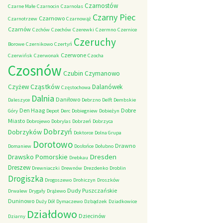
Czarnostów
Czarne Małe
Czarnocin
Czarnolas
Czarny Piec
Czarnowo
Czarnotrzew
Czarnowąż
Czarnów
Czchów
Czechów
Czerewki
Czermno
Czernice
Czeruchy
Borowe
Czernikowo
Czertyń
Czerwone
Czerwińsk
Czerwonak
Czocha
Czosnów
Czubin
Czymanowo
Cząstków
Czyżew
Dalanówek
Częstochowa
Dalnia
Daniłowo
Daleszyce
Debrzno
Delft
Dembskie
Den Haag
Dobre
Góry
Depot
Derc
Dobiegniew
Dobieżyn
Miasto
Dobrojewo
Dobrylas
Dobrzeń
Dobrzyca
Dobrzyń
Dobrzyków
Doktorce
Dolna Grupa
Dorotowo
Drawno
Domaniew
Dosłońce
Dołubno
Dresden
Drawsko Pomorskie
Drebkau
Dreszew
Drewniaczki
Drewnów
Drezdenko
Droblin
Drogiszka
Drogoszewo
Drohiczyn
Droszków
Dudy Puszczańskie
Drwalew
Drygały
Drążewo
Duninowo
Duży Dół
Dymaczewo
Dzbądzek
Dziadkowice
Działdowo
Dziecinów
Dziarny