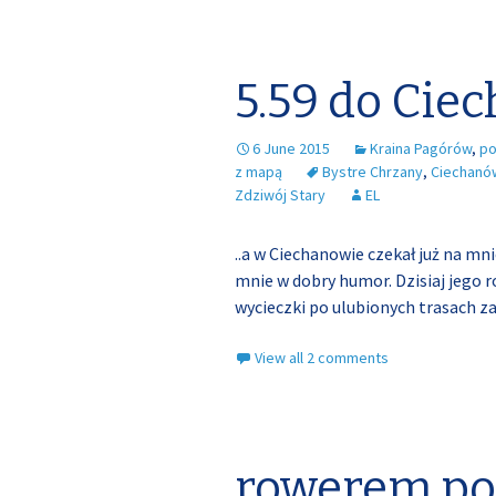
5.59 do Cie
6 June 2015
Kraina Pagórów
,
po
z mapą
Bystre Chrzany
,
Ciechanó
Zdziwój Stary
EL
..a w Ciechanowie czekał już na mn
mnie w dobry humor. Dzisiaj jego r
wycieczki po ulubionych trasach za
View all 2 comments
rowerem po