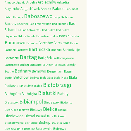
Arciechów
Arcelin
Arkadia
Annopol
Apolda
Babice
Augustówek
Augustów
Babiak
Babimost
Baboszewo
Babin
Babięta
Baby
Bachorze
Bad
Baciuty
Baderitz
Bad Freienwalde
Bad Muskau
Schandau
Bad Schwartau
Bad Sulza
Bad Sulze
Bansin
Bagienice
Bakus Wanda
Banie Mazurskie
Baraki
Baranowo
Barchów
Barczewo
Baranów
Bardo
Bartniczka
Bartodzieje
Barlinek
Bartków
Bartniki
Bartąg
Bartążek
Bartoszki
Bartłomiejowice
Baruchowo
Barłogi
Batowice
Bautzen
Bałdowo
Becejły
Bednary
Bemowo
Bergen am Rugen
Bedlno
Bełchów
Biała
Berlin
Bełżyce
Biała Góra
Biała Piska
Białobrzegi
Podlaska
Białe Błoto
Białka
Białutki
Białogóra
Białołęka
Białuty
Bibiampol
Białystok
Biedaszek
Biederitz
Bielice
Bielawy
Biedrusko
Bielawa
Bielnik
Bieniewice
Biesal
Bieżuń
Binz
Birkerod
Biskupiec
Bischofswerda
Biskupice
Bisztynek
Bobrowniki
Bobrowo
Bledzew
Bnin
Bobolice