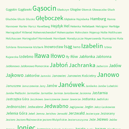
Gąsocin
Gągolin
Gągławki
Głogów
Gładczyn
Głomsk
Głowaczów
Głuch
Głęboczek
Hamburg
Głuchów
Głusk
Głusko
Głębokie
Hajnówka
Hanna
Hejdyk
Hel
Hannover
Harlev
Harsz
Havelberg
Helenka
Hellebaek
Helsignor
Herfolge
Heringsdorf
Hillerod
Hohenreichendorf
Hohensaaten
Hohnstein
Hojerup
Holte
Holthusen
Holzhausen
Horingsdorf
Hormówek
Hornbaek
Horodyszcze
Hoyerswerda
Humięcino
Huta
Izabelin
Isąg
Inowrocław
Iwno
Szklana
Ibramowice
Idzbark
Izbica
Iława
Iłowo
Iłów
Jabłonka
Izdebno
Jabłonna
Iły
Kujawska
Jabłoń
Jachranka
Jadów
Jabłonowo
Jabłonowo Pomorskie
Jadwisin
Janowo
Jajkowo
Jaktorów
Janowiec
Janowiec Kościelny
Jamniki
Janówek
Janów
Januszew
Januszewice
Jany
Janówko
Janów Lubelski
Jastarnia
Janów Podlaski
Jarmatów
Jarnatów
Jarnice
Jarosławiec
Jasionna
Jastrzębia Góra
Jedlanka
Jaszkowo
Jawiszowice
Jawor
Jaworze
Jedliński
Jedwabno
Jednorożec
Jedwabne
Jeglin
Jeglijowiec
Jelcz-Laskowice
Jerzwałd
Jelenia Góra
Jeziorany
Jeleń
Jemna
Jerichov
Jerwałd
Jezierzyce
Jeżewo
Jeże
Jezioro
Jezioro Rożnowskie
jezioro Wulpińskie
Jeziorszczyzna
Jeżów
Joniec
Jurzyn
Jurata
Jugowice