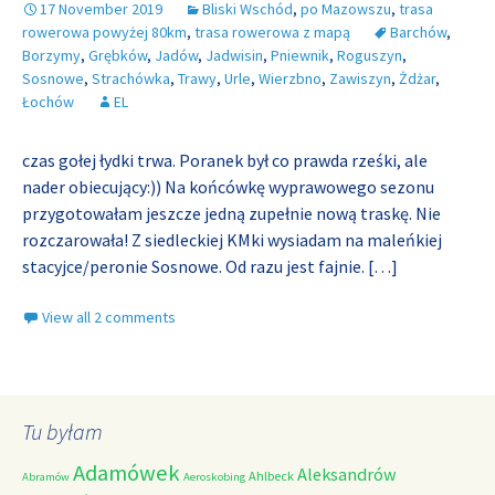
17 November 2019
Bliski Wschód
,
po Mazowszu
,
trasa
rowerowa powyżej 80km
,
trasa rowerowa z mapą
Barchów
,
Borzymy
,
Grębków
,
Jadów
,
Jadwisin
,
Pniewnik
,
Roguszyn
,
Sosnowe
,
Strachówka
,
Trawy
,
Urle
,
Wierzbno
,
Zawiszyn
,
Żdżar
,
Łochów
EL
czas gołej łydki trwa. Poranek był co prawda rześki, ale
nader obiecujący:)) Na końcówkę wyprawowego sezonu
przygotowałam jeszcze jedną zupełnie nową traskę. Nie
rozczarowała! Z siedleckiej KMki wysiadam na maleńkiej
stacyjce/peronie Sosnowe. Od razu jest fajnie.
[…]
View all 2 comments
Tu byłam
Adamówek
Aleksandrów
Ahlbeck
Abramów
Aeroskobing