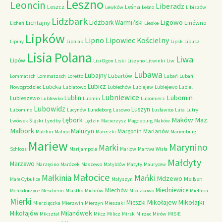
Leszno
Leoncin
Liberadz
Leszcz
Leśna
Lewków
Leśno
Libiszów
Lidzbark
Ligowo
Lidzbark Warmiński
Lichtajny
Linówno
Licheń
Lieske
Lipków
Lipno
Lipowiec Kościelny
Lipiny
Lipniak
Lipsk
Lipusz
Lisia Polana
Liwa
Lipów
Lisi Ogon
Liski
Liszyno
Litwinki
Liw
Lubawa
Lubajny
Lubartów
Lommatsch
Lommatzsch
Loretto
Lubań
Lubań
Lubicz
Lubeka
Nowogrodziec
Lubiatowo
Lubiechów
Lubiejew
Lubiejewo
Lubiel
Lubniewice
Lubomin
Lublin
Lubieszewo
Lublewko
Lubmin
Lubomierz
Lubowidz
Luszyn
Lubomino
Lucynów
Lundeborg
Lusowo
Lusławice
Luta
Lutry
Maków Maz.
Lębork
Lwówek Śląski
Lyndby
Lędzin
Macierzysz
Magdeburg
Maków
Malbork
Malużyn
Margonin
Marianów
Malchin
Malmo
Mareczki
Marienburg
Mariew
Marynino
Marki
Schloss
Marijampole
Marlow
Martwa Wisła
Małdyty
Marzewo
Marzęcino
Marózek
Maszewo
Matyldów
Matyty
Maurycew
Małocice
Małkinia
Mańki
Mdzewo
Meißen
Małe Cybulice
Małyszyn
Miedniewice
Miechów
Melibdorzyce
Mescherin
Miastko
Michrów
Mieczkowo
Mielnica
Mierki
Mikołajew
Mikołajki
Mieszki
Mierziączka
Mierzwin
Mierzyn
Mieszaki
Milanówek
Mikołajów
Miksztal
Milcz
Milicz
Mirsk
Mirzec
Mirów
MISIE