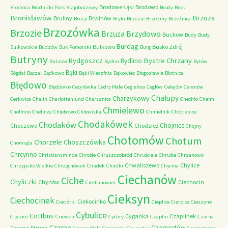
Brodowe Łąki
Brodowo
Brodnica
Brodnicki Park Krajobrazowy
Brody
Brok
Bronisławów
Brzoza
Bruliny
Brwinów
Brusy
Bryki
Brzezie
Brzeziny
Brzeźnica
Brzozówka
Brzozie
Brzydowo
Brzuza
Buckow
Budy
Budy
Burdąg
Bulkowo
Busko Zdrój
Sulkowskie
Budzów
Buk Pomorski
Burg
Butryny
Bystre Chrzany
Bydgoszcz
Bydlino
Butzow
Bydlin
Bytów
Bąki
Bógdał
Bączal
Bądkowo
Bąki Wieczfnia
Bąkowiec
Błogosławie
Błotnica
Błędowo
Błędówko
Cecylówka
Cedry Małe
Cegielnia
Cegłów
Celejów
Ceranów
Chałupy
Charzykowy
Cerkwica
Chalin
Charlottenlund
Charsznica
Chechło
Chełm
Chmielewo
Chełmno
Chełmża
Chlebowo
Chlewiska
Chmielnik
Chobienice
Chodakówek
Chodaków
Chojnice
Choczewo
Chodzież
Chojny
Chotomów
Chotum
Chorzele
Choszczówka
Chomiąża
Chrcynno
Christiansminde
Chrośle
Chruszczobród
Chruściele
Chruśle
Chrzanowo
Chwaliszewo
Chylice
Chrzypsko Wielkie
Chrząchówek
Chudek
Chudki
Chycina
Ciechanów
Ciche
Chyliczki
Chynów
Ciechocin
Ciechanowiec
Cieksyn
Ciechocinek
Ciekocinko
Cieciórki
Cieplice
Cierpice
Cieszyno
Cybulice
Cottbus
Cyganka
Czaplinek
Cigacice
Criewen
Cychry
Czaplin
Czarna
Czarne
Czarnostów
Czarna Struga