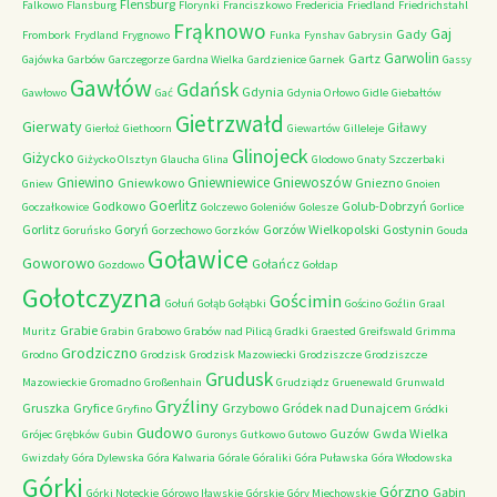
Flensburg
Falkowo
Flansburg
Florynki
Franciszkowo
Fredericia
Friedland
Friedrichstahl
Frąknowo
Gaj
Gady
Frombork
Frydland
Frygnowo
Funka
Fynshav
Gabrysin
Garwolin
Gartz
Gajówka
Garbów
Garczegorze
Gardna Wielka
Gardzienice
Garnek
Gassy
Gawłów
Gdańsk
Gdynia
Gawłowo
Gać
Gdynia Orłowo
Gidle
Giebałtów
Gietrzwałd
Gierwaty
Giławy
Gierłoż
Giethoorn
Giewartów
Gilleleje
Glinojeck
Giżycko
Giżycko Olsztyn
Glaucha
Glina
Glodowo
Gnaty Szczerbaki
Gniewino
Gniewniewice
Gniewoszów
Gniewkowo
Gniezno
Gniew
Gnoien
Goerlitz
Godkowo
Golub-Dobrzyń
Goczałkowice
Golczewo
Goleniów
Golesze
Gorlice
Gorlitz
Goryń
Gorzów Wielkopolski
Gostynin
Goruńsko
Gorzechowo
Gorzków
Gouda
Goławice
Goworowo
Gołańcz
Gozdowo
Gołdap
Gołotczyzna
Gościmin
Gołuń
Gołąb
Gołąbki
Gościno
Goźlin
Graal
Grabie
Muritz
Grabin
Grabowo
Grabów nad Pilicą
Gradki
Graested
Greifswald
Grimma
Grodziczno
Grodno
Grodzisk
Grodzisk Mazowiecki
Grodziszcze
Grodziszcze
Grudusk
Mazowieckie
Gromadno
Großenhain
Grudziądz
Gruenewald
Grunwald
Gryźliny
Gruszka
Gryfice
Grzybowo
Gródek nad Dunajcem
Gryfino
Gródki
Gudowo
Guzów
Gwda Wielka
Grójec
Grębków
Gubin
Guronys
Gutkowo
Gutowo
Gwizdały
Góra Dylewska
Góra Kalwaria
Górale
Góraliki
Góra Puławska
Góra Włodowska
Górki
Górzno
Gąbin
Górki Noteckie
Górowo Iławskie
Górskie
Góry Miechowskie