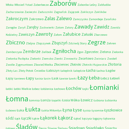
Zaborów
Włoka
Włosień
Ystad
Zaberbecze
Zaborów Leśny
Zabłudów
Zacharzowice
Zacieczki
Zaduszniki
Zagnańsk
Zajączek
Zakliczyn
Zaklików
Zalas
Zalewo
Zakroczym
Zakrzewo
Zamczysko
Zamordeje
Zarańsko
Zawady
Zawidz
Zaręby
Zarogów
Zaryń
Zaskwierki
Zatom
Zatory
Zawidz
Zawroty
Załubice
Zawiszyn
Załuski
Kościelny
Załom
Zbarzewo
Zegrze
Zbiczno
Zbąszyń
Zbójna
Zbąszynek
Zdziwój Stary
Zehren
Zgniłocha
Zembrze
Zgorzelec
Zielona
Zemborzyce
Zeńbok
Zgon
Zielonka
Zwartowo
Zielonka Pasłęcka
Zielonki
Ziemsko
Zienki
Zinnowitz
Zwiniarz
Zwoleń
Złotoria
Złocieniec
Złotniki
Zwolle
Zygmuntowo
Zławieś Wielka
Złotniki Kujawskie
Łacha
Łabiszyn
Łagów
Złoty Las
Złoty Potok
Ćmielów
Łabędnik
Łabędzie
Łachca
Łazy
Łeba
Łapy
Łajsy
Łask
Łebcz
Łebień
Łaniewo
Łasica
Łasin
Ławice
Ławki
Łomianki
Łochów
Łebki
Łebki Wielkie
Łobez
Łobżenica
Łochowo
Łojki
Łomna
Łowicz
Łomża
Łosia Wólka
Łomnica
Łopatki
Łubiana
Łubianka
Łukta
Łyna
Łyse
Łyszkowice
Łuka
Łubowo
Łukta Miłomłyn
Łysica
Łysomice
Łąkorz
Łąkorek
Łódź
Łączki
Łąck
Łąkie
Łąkoć
Łęczyca
Łęgajny
Łękawica
Śladów
Śniadowo
Śniadówko
Śniechy
Łętowo
Ślesin
Śliwice
Ślężany