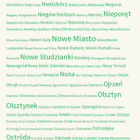
Niedzbórz
Niegocin
Niechłonin
Niedrzwica
Niedźwiadna
Niedźwiedź
Nieporęt
Niegów
Nielbark
Niemiry
Niegowa
Niegowonice
Niemica
Nieszawa
Nieskórz
Niepołomice
Nieradowo
Niestum
Nieszawka
Nietoperek
Nowa Sól
Niewodnica
Nootdorp
Nordhavn
Nowa Wieś Ełcka
Nowa Wrona
Nowe Brzesko
Nowe Miasto
Nowe Guty
Nowe Miasto
Nowe Duninowo
Nowe Ramoty
Nowe Ramuki
Lubawskie
Nowe Miasto nad Pilicą
Nowe
Nowe Studzianki
Nowiny
Rumunki
Nowogard
Nowogrodziec
Nowogród
Nowy Dwór Gdański
Nowy Tomyśl
Nowy Korczyn
Nowy Sącz
Nuna
Nowęcin
Obryte
Nowy Troszyn
Nowy Zyck
Nur
Nyborg
Obierwia
Obroki
Ojrzeń
Obrąb
Ojerzyce
Ocięte
Ocypel
Odrowąż
Ogorzelnik
Ogrodzieniec
Olsztyn
Okuninka
Oleszno
Okalewo
Olecko
Olendy
Olpuch
Olszewka
Olsztynek
Opinogóra
Opalenica
Olędzkie
Opaleń
Opoczno
Opoki
Orneta
Orzysz
Opole
Oporów
Orchowo
Orchówek
Ortel
Ortrand
Oryszew
Orzełek
Osiecko
Osiek
Oschatz
Osie
Osieck
Osieczek
Osiek Drawski
Osmolice
Osnabrueck
Ostrołęka
Ostrowite
Ostroróg
Ostroszowice
Ostrowiec Świętokrzyski
Ostróda
Ostrówek
Ostrów Lubelski
Ostrów Mazowiecka
Ostródy
Ostrów