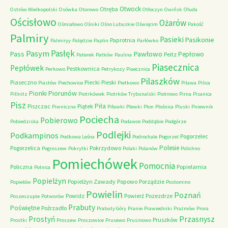
Otwock
Otręba
Ostrów Wielkopolski
Osówka
Otorowo
Otłoczyn
Owińsk
Ołuda
Ościsłowo
Ożarów
Ośmiałowo
Ośniki
Ośno Lubuskie
Oświęcim
Pakość
Palmiry
Pasieki
Pasikonie
Paprotnia
Palmiryy
Palędzie
Paplin
Parłówko
Pasłęk
Pasym
Pawłowo
Pass
Pepłowo
Peitz
Paterek
Patków
Paulina
Piasecznica
Pepłówek
Pestkownica
Perkowo
Petrykozy
Piaecznica
Pilaszków
Piaseczno
Piecki
Pieski
Piastów
Piechowice
Pietkowo
Pilawa
Pilica
Piorunów
Pionki
Pillnitz
Piotrkówek
Piotrków Trybunalski
Piotrowo
Pirna
Pisanica
Pisz
Piła
Piszczac
Piątek
Piwniczna
Piławki
Plewki
Plon
Plośnica
Pluski
Pniewnik
Pociecha
Pobierowo
Pobiedziska
Podawce
Poddąbie
Podgórze
Podlejki
Podkampinos
Pogorzelec
Podkowa Leśna
Podrochale
Pogorzel
Polesie
Pogorzelica
Pokrzydowo
Pogroszew
Pokrytki
Polaki
Polanów
Polichno
Pomiechówek
Pomocnia
Policzna
Popielarnia
Polnica
Popielżyn
Popielżyn Zawady
Popowo
Porządzie
Popielów
Postomino
Powielin
Poznań
Powidz
Powierż
Pozezdrze
Poszeszupie
Potworów
Prabuty
Poświętne
Poźrzadło
Prabuty Góry
Pranie
Prawiedniki
Prażmów
Prora
Przasnysz
Prostyń
Pruszków
Prostki
Proszew
Proszowice
Prusewo
Prusinowo