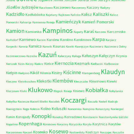
Jonava
Julinek
Juliszew
Jurki
Józefkowo
Józefów
Jędrzejów
Kaczorowo
Kaczory
Kaczkowo
Kaczorowy
Kadyny
Kadzidło
Kaliszki
Kalisz
Kadłubówka
Kajetany
Kajkowo
Kalisko
Kalisz
Kamieńczyk
Kamień Pomorski
Pomorski
Kalvarija
Kamienna Knieja
Kampinos
Kamion
Karaś
Kamionka
Karczmisko
Kaputy
Karczew
Karpa
Karniewo
Karolew
Karolino
Karolinowo
Karlsdorf
Karnin
Karpacz
Karwica
Kaunas
Karpniki
Karwia
Karwik
Kawki
Kawęczyn
Kazimierz
Kazimierz Dolny
Kazuń
Kałuszyn
Kałęczyn
Kcynia
Kazimierzowo
Kaznów
Kałeczyny
Kaługa
Kiernozia
Kiezmark
Kielce
Kerszek
Kicin
Kiciny
Kiekrz
Kiełbaski
Kiełkowice
Klaudyn
Kiścinne
Kikół
Kisiny
Kiełpin
Kilonia
Kiełpino
Klampenborg
Klembów
Klekotki
Klewinowo
Klewki
Kleczew
Kleinkoschen
Kleszczów
Klukowo
Kobiałka
Kniewo
Kluczewo
Kluki
Klępsk
Knieja
Kobylanka
Koczargi
Kobyłka
Kociesze
Kocień Wielki
Kociołek
Koczała
Kodeń
Kodrąb
Kolno
Koluszki
Koenigstein
Koge
Kolesin
Komornica
Kompina
Konarzyny
Koniecpol
Konopki
Konin
Konojady
Konradowo
Konotop
Konstancin
Konstantynów Łódzki
Kopenhaga
Korytnica
Korytów
Kopalino
Koronowo
Koryciny
Koryciska
Koryta
Kosewo
Kosewko
Kostrzyn
Korzeniewo
Korzeń
Kostomłoty
Koszajec
Koszalin