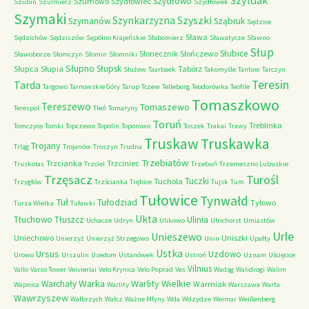
Szyldak
Szydłowo
Szumowo
Szydłowiec
Szubin
Szulmierz
Szydłówek
Szymaki
Szyszki
Szynkarzyzna
Szymanów
Sząbruk
Sędzice
Sława
Sędzichów
Sędziszów
Sępólno Krajeńskie
Słabomierz
Sławatycze
Sławno
Słup
Słubice
Słonecznik
Słończewo
Sławoborze
Słomczyn
Słomin
Słomniki
Słupno
Słupsk
Słupca
Słupia
Tabórz
Służew
Taarbaek
Takomyśle
Tantow
Tarczyn
Teresin
Tarda
Targowo
Tarnowskie Góry
Tarup
Tczew
Telleborg
Teodorówka
Teofile
Tomaszkowo
Tereszewo
Tomaszewo
Terespol
Tleń
Tomaryny
Toruń
Treblinka
Tomczyce
Tomki
Topczewo
Topolin
Toporowo
Toszek
Trakai
Trawy
Truskaw
Truskawka
Trojany
Trląg
Trojanów
Troszyn
Trudna
Trzebiatów
Trzcianka
Trzciniec
Truskolas
Trzciel
Trzebuń
Trzemeszno Lubuskie
Trzęsacz
Turośl
Tuczki
Tuchola
Trzygłów
Trzścianka
Trębice
Tujsk
Tum
Tułowice
Tynwałd
Tuł
Tułodziad
Tyłowo
Turza Wielka
Tuławki
Ukta
Tłuchowo
Tłuszcz
Ulinia
Uchacze
Udryn
Ulikowo
Ulrichorst
Umiastów
Urle
Unieszewo
Uniechowo
Uniszki
Unierzyż
Unierzyż Strzegowo
Unin
Upałty
Ustka
Ursus
Uzdowo
Urowo
Urszulin
Usedom
Ustanówek
Ustroń
Uznam
Uścięcice
Vilnius
Vallo
Varso Tower
Veivieriai
Velo Krynica
Velo Poprad
Ves
Wadąg
Walidrogi
Walim
Warka
Warlity Wielkie
Warchały
Warmiak
Wapnica
Warlity
Warszawa
Warta
Wawrzyszew
Wałbrzych
Wałcz
Ważne Młyny
Wda
Wdzydze
Weimar
Weißenberg