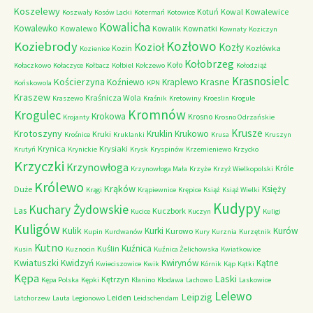
Koszelewy
Kotuń
Kowal
Kowalewice
Koszwały
Kosów Lacki
Kotermań
Kotowice
Kowalicha
Kowalewko
Kowalewo
Kowalik
Kownatki
Kownaty
Koziczyn
Kozłowo
Koziebrody
Kozioł
Kozły
Kozin
Kozłówka
Kozienice
Kołobrzeg
Koło
Kołaczkowo
Kołaczyce
Kołbacz
Kołbiel
Kołczewo
Kołodziąż
Krasnosielc
Kościerzyna
Krasne
Koźniewo
Kraplewo
Końskowola
KPN
Kraszew
Kraśnicza Wola
Kraszewo
Kraśnik
Kretowiny
Kroeslin
Krogule
Kromnów
Krogulec
Krokowa
Krosno
Krojanty
Krosno Odrzańskie
Krusze
Krotoszyny
Kruklin
Krukowo
Kruki
Krośnice
Kruklanki
Krusa
Kruszyn
Krynica
Krysiaki
Krutyń
Krynickie
Krysk
Kryspinów
Krzemieniewo
Krzycko
Krzyczki
Krzynowłoga
Króle
Krzynowłoga Mała
Krzyże
Krzyż Wielkopolski
Królewo
Krąków
Księży
Duże
Krągi
Krąpiewnice
Krępice
Książ
Książ Wielki
Kudypy
Kuchary Żydowskie
Las
Kuczbork
Kucice
Kuczyn
Kuligi
Kuligów
Kulik
Kurki
Kurów
Kurowo
Kupin
Kurdwanów
Kury
Kurznia
Kurzętnik
Kutno
Kuźnica
Kuślin
Kusin
Kuznocin
Kuźnica Żelichowska
Kwiatkowice
Kwiatuszki
Kwidzyń
Kwirynów
Kątne
Kwieciszowice
Kwik
Kórnik
Kąp
Kątki
Kępa
Laski
Kętrzyn
Kępa Polska
Kępki
Kłanino
Kłodawa
Lachowo
Laskowice
Lelewo
Leipzig
Leiden
Latchorzew
Lauta
Legionowo
Leidschendam