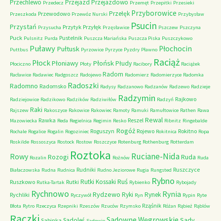
Przechlewo
Przejazd
Przejazdowo
Przedecz
Przemęt
Przepitki
Przesieki
Przyborowice
Przełęk
Przewodowo
Przeszkoda
Przewóz Nurski
Przybysław
Psucin
Przystań
Przytyk
Przyłęk
Przysucha
Przęsławice
Pszczew
Pszczyna
Puck
Pustelnik
Pulsnitz
Purda
Puszcza Mariańska
Puszcza Piska
Puszczykowo
Puławy
Pułtusk
Płochocin
Puttbus
Pyrzowice
Pyrzyce
Pyzdry
Pławno
Raciąż
Płock
Płońsk
Płoniawy
Płudy
Płociczno
Płoty
Racibory
Raciążek
Radom
Racławice
Radawiec
Radgoszcz
Radojewo
Radomierz
Radomierzyce
Radomka
Radoszki
Radomno
Radomsko
Radysy
Radzanowo
Radzanów
Radzewo
Radzieje
Radzymin
Rajkowo
Radziejowice
Radzikowo
Radzików
Radziwiłów
Radzyń
Raki
Rajszew
Rakoszyce
Rakowice
Rakowiec
Ramoty
Ramuki
Ramułtowice
Rathen
Rawa
Rewal
Rawka
Reszel
Mazowiecka
Reda
Regielnica
Regimin
Resko
Ribnitz
Ringebalde
Rogóż
Roguszyn
Rojewo
Rokitno
Rochale
Rogalice
Rogalin
Rogoziniec
Rokitnica
Ropa
Roskilde
Rossoszyca
Rostock
Rostow
Roszczyce
Rotenburg
Rothenburg
Rotterdam
Roztoka
Ruciane-Nida
Rowy
Rozogi
Ruda
Rozalin
Rożnów
Ruda
Rudniki
Ruszczyce
Białaczowska
Rudna
Rudnica
Rudno Jeziorowe
Rugia
Rungsted
Rybno
Ruś
Rutki Kossaki
Ruszkowo
Rutki
Rutka-Tartak
Rybienko
Rybojady
Rychnowo
Rynia
Rydzewo
Ryki
Rynek
Rychliki
Ryczywół
Ryn
Rypin
Ryte
Rząśnik
Błota
Rytro
Rzeczyca
Rzepniki
Rzeszów
Rzuców
Rzymsko
Różan
Rąbież
Rąblów
Rączki
Sadowne Węgrowskie
Sady
Sadoleś
Sabinka
Sadowie