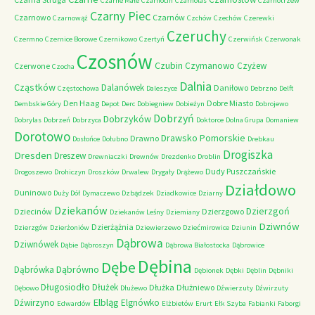
Czarne Małe
Czarnocin
Czarnolas
Czarnotrzew
Czarny Piec
Czarnowo
Czarnów
Czarnowąż
Czchów
Czechów
Czerewki
Czeruchy
Czermno
Czernice Borowe
Czernikowo
Czertyń
Czerwińsk
Czerwonak
Czosnów
Czubin
Czymanowo
Czyżew
Czerwone
Czocha
Dalnia
Cząstków
Dalanówek
Daniłowo
Częstochowa
Daleszyce
Debrzno
Delft
Den Haag
Dobre Miasto
Dembskie Góry
Depot
Derc
Dobiegniew
Dobieżyn
Dobrojewo
Dobrzyń
Dobrzyków
Dobrylas
Dobrzeń
Dobrzyca
Doktorce
Dolna Grupa
Domaniew
Dorotowo
Drawsko Pomorskie
Drawno
Dosłońce
Dołubno
Drebkau
Drogiszka
Dresden
Dreszew
Drewniaczki
Drewnów
Drezdenko
Droblin
Dudy Puszczańskie
Drogoszewo
Drohiczyn
Droszków
Drwalew
Drygały
Drążewo
Działdowo
Duninowo
Duży Dół
Dymaczewo
Dzbądzek
Dziadkowice
Dziarny
Dziekanów
Dzierzgoń
Dziecinów
Dzierzgowo
Dziekanów Leśny
Dziemiany
Dziwnów
Dzierżążnia
Dzierzgów
Dzierżoniów
Dziewierzewo
Dziećmirowice
Dziunin
Dąbrowa
Dziwnówek
Dąbie
Dąbroszyn
Dąbrowa Białostocka
Dąbrowice
Dębina
Dębe
Dąbrówno
Dąbrówka
Dębionek
Dębki
Dęblin
Dębniki
Długosiodło
Dłużek
Dłużka
Dłużniewo
Dębowo
Dłużewo
Dźwierzuty
Dźwirzuty
Elbląg
Dźwirzyno
Elgnówko
Edwardów
Elżbietów
Erurt
Ełk Szyba
Fabianki
Faborgi