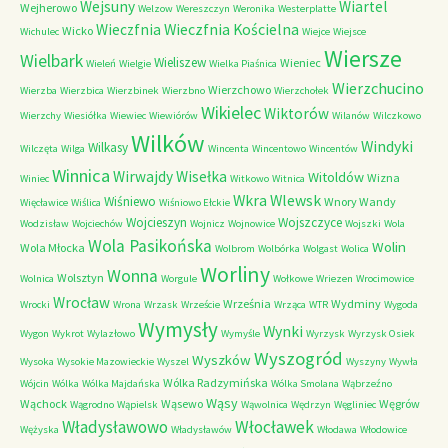
Wejsuny
Wiartel
Wejherowo
Welzow
Wereszczyn
Weronika
Westerplatte
Wieczfnia Kościelna
Wieczfnia
Wicko
Wichulec
Wiejce
Wiejsce
Wiersze
Wielbark
Wieliszew
Wieniec
Wieleń
Wielgie
Wielka Piaśnica
Wierzchucino
Wierzchowo
Wierzba
Wierzbica
Wierzbinek
Wierzbno
Wierzchołek
Wikielec
Wiktorów
Wierzchy
Wiesiółka
Wiewiec
Wiewiórów
Wilanów
Wilczkowo
Wilków
Windyki
Wilkasy
Wilczęta
Wilga
Wincenta
Wincentowo
Wincentów
Winnica
Wirwajdy
Wisełka
Witoldów
Wizna
Winiec
Witkowo
Witnica
Wkra
Wlewsk
Wiśniewo
Wnory Wandy
Więcławice
Wiślica
Wiśniowo Ełckie
Wojcieszyn
Wojszczyce
Wodzisław
Wojciechów
Wojnicz
Wojnowice
Wojszki
Wola
Wola Pasikońska
Wolin
Wola Młocka
Wolbrom
Wolbórka
Wolgast
Wolica
Worliny
Wonna
Wolsztyn
Wolnica
Worgule
Wołkowe
Wriezen
Wrocimowice
Wrocław
Września
Wydminy
Wrocki
Wrona
Wrzask
Wrzeście
Wrząca
WTR
Wygoda
Wymysły
Wynki
Wygon
Wykrot
Wylazłowo
Wymyśle
Wyrzysk
Wyrzysk Osiek
Wyszogród
Wyszków
Wysoka
Wysokie Mazowieckie
Wyszel
Wyszyny
Wywła
Wólka Radzymińska
Wójcin
Wólka
Wólka Majdańska
Wólka Smolana
Wąbrzeźno
Wąsy
Wąchock
Wąsewo
Węgrów
Wągrodno
Wąpielsk
Wąwolnica
Wędrzyn
Węgliniec
Władysławowo
Włocławek
Wężyska
Władysławów
Włodawa
Włodowice