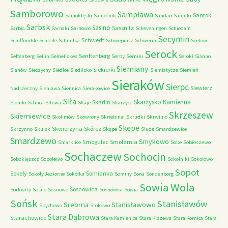
Samborowo
Sampława
Santok
Samoklęski
Samotnik
Sandau
Sanniki
Sarbsk
Sasino
Sassnitz
Sarbia
Sarnaki
Sarnowo
Scheveningen
Schiedam
Secymin
Schwedt
Schiffmuhle
Schleife
Schmilka
Schwepnitz
Schwerin
Seelow
Serock
Senftenberg
Seftenberg
Sellin
Semeliskes
Serby
Serniki
Seroki
Sianno
Siemiany
Siekierki
Sianów
Sieczychy
Siedlce
Siedlisko
Siemiatycze
Siemień
Sieraków
Sierpc
Siewierz
Nadrzeczny
Sieniawa
Siennica
Sierakowice
Siła
Skarżysko Kamienna
Skarlin
Siomki
Sitnica
Sitowa
Skaje
Skarżyce
Skrzeszew
Skierniewice
Skolimów
Skowrony
Skriebinai
Skrudki
Skrwilno
Skępe
Skwierzyna
Skórcz
Skrzynno
Skulsk
Skąpe
Slude
Smardzewice
Smardzewo
Smykowo
Smogulec
Smolarnia
Smarklice
Sobe
Sobieszewo
Sochaczew
Sochocin
Soboklęszcz
Sobolewo
Sokolniki
Sokołowo
Sopot
Sokoły
Somianka
Sokoły Jeziorne
Sokółka
Sominy
Sona
Sondenborg
Sowia Wola
Sosnowica
Sorkwity
Sosno
Sosnowe
Sosnówka
Sowia
Sońsk
Stanisławów
Srebrna
Stanisławowo
Spychowo
Srokowo
Stara Dąbrowa
Starachowice
Stara Kamienica
Stara Kiszewa
Stara Kornica
Stara