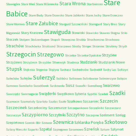
Stare
Stara Wrona
Sławogóra
Stara Wieś
Stara Wiśniewka
Starbienino
Babice
Stare Budy
Stare Drawsko
Stare Jabłonki
Stare Juchy
Stare Osieczno
Stare Załubice
Stare Worowo
Stargard Szczeciński
Starogard
Stary Brus
Stary
Stawiguda
Stary Kraszew
Stawiski
Bógpomóż
Stawisko
Stawno
Stegna
Stilo
Stoczek
Stolpen
Stolzenhagen
Stopsk
Stowęcino
Strabla
Strachomino
Strachowo
Strachów
Strachówka
Stralsund
Straszewo
Stroby
Strojec
Stromiec
Strubiny
Strych
Strzegocin
Strzegowo
Strzyżew
Strzelce
Strzelce Opolskie
Studzianki
Strzyżewo
Studzianki Nowe
Strzyżmin
Strzyżów
Sttenwijk
Studnica
Stupsk
Stęknica
Stępnica
Stężyca
Suchacz
Suchedniów
Suchodół
Suchy Las
Sufczyn
Sulerzyż
Sulejów
Sulechów
Sulibórz
Sulinowo
Sulisławice
Sulmierzyce
Sulęcin
Susz
Swarzewo
Sumowo
Sumówko
Suradówek
Suskowola
Suwałki
Svendborg
Szadki
Swąderki
Swędkowo
Syberia
Swarzędz
Swornegacie
Sypitki
Szadek
Szczecin
Szałkowo
Szczaniec
Szamocin
Szamotuły
Szarlota
Szałas
Szałe
Szczecinek
Szczekociny
Szczenurze
Szczepankowo
Szcześniki
Szczuczarz
Szczypiorno
Szczytno
Szczytniki
Szelment
Szeląg
Szczuczyn
Szczęsne
Szkotowo
Szewnica
Szklarska Poręba
Szepietowo
Szeroki Bór
Szewce
Szreńsk
Szpetal
Sztynort
Szlasy Mieszki
Szparki
Szpiegowo
Szramowo
Sztum