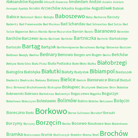
Andzin
Aleksandrów Kujawski
Amsterdam
Altranft
Alwernia
Anielin
Anklam
Arciechów
Augustówek
Arcelin
Arkadia
Augustów
Babiak
Annopol
Apolda
Baboszewo
Babice
Baciuty
Babimost
Babin
Babięta
Baby
Bachorze
Bad Schandau
Baderitz
Bad Freienwalde
Bad Muskau
Bad Schwartau
Bad Sulza
Bad
Baranowo
Bansin
Sulze
Bagienice
Bakus Wanda
Banie Mazurskie
Baraki
Baranów
Bartniczka
Barchów
Barczewo
Bartodzieje
Bardo
Barlinek
Bartków
Bartniki
Bartąg
Bartążek
Bartoszki
Bartłomiejowice
Baruchowo
Barłogi
Batowice
Bautzen
Bednary
Bełchów
Bemowo
Bergen am Rugen
Bałdowo
Becejły
Bedlno
Berlin
Białobrzegi
Biała Podlaska
Bełżyce
Biała Góra
Biała Piska
Białe Błoto
Białka
Białutki
Bibiampol
Białogóra
Białołęka
Białuty
Białystok
Biedaszek
Bielice
Bieniewice
Biesal
Bielawy
Bieżuń
Biederitz
Biedrusko
Bielawa
Bielnik
Biskupiec
Binz
Birkerod
Bischofswerda
Biskupice
Bisztynek
Bledzew
Bnin
Bobolice
Bogurzyn
Bobrowniki
Bobrowo
Bogaczewo
Bochotnica
Bodzentyn
Bogatka
Bolimów
Bolęcin
Bolesławiec
Bolino
Bolechowo
Boleszyno
Bolków
Bolszewo
Borkowo
Boreczno
Borki
Borsuki
Borne Sulinowo
Borsdorf
Borzęcin
Borzymy
Bosewo
Boszkowo
Borzyny
Borów
Boże
Bożenkowo
Brochów
Bramka
Brańsk
Bratuszewo
Brańszczyk
Breddin
Brema
Breń