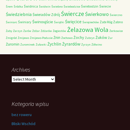
Świdnica
Świebodzin
Świecie
Śrem
Śródka
Świdwin
Świebno
Świebodzice
Świercze
Świerkowo
Świedziebnia
Świeradów Zdrój
Świerzno
Świnoujście
Święcice
Świniary
Żabi Róg
Żabno
Świniarc
Świątki
Święciechów
Żelazowa Wola
Żaby
Żarzyn
Żarów
Żdżar
Żdżarów
Żegiestów
Żerkowice
Żochy
Żuków
Żnin
Żmigród
Żmijewo
Żmijewo-Podusie
Żochowo
Żubryn
Żur
Żychlin
Żyrardów
Żuromin
Żurominek
Żuławki
Żyrzyn
Żółwino
Archives
Archives
Kategoria wpisu
bez roweru
Bliski Wschód