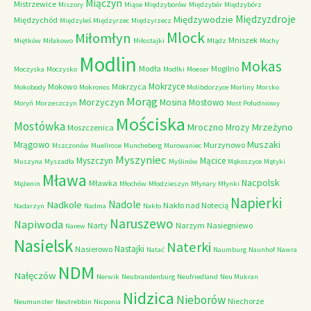
Miączyn
Mistrzewice
Miszory
Miąse
Międzyborów
Międzybór
Międzybórz
Międzyzdroje
Międzywodzie
Międzychód
Międzyleś
Międzyrzec
Międzyrzecz
Mlock
Miłomłyn
Mniszek
Miętków
Miłakowo
Miłostajki
Mlądz
Mochy
Modlin
Mokas
Modła
Mogilno
Moczyska
Moczysko
Modłki
Moeser
Mokrzyce
Mokowo
Mokrzyca
Mokobody
Mokronos
Molibdorzyce
Morliny
Morsko
Morąg
Morzyczyn
Mosina
Mostowo
Moryń
Morzeszczyn
Most Południowy
Mościska
Mostówka
Mrzeżyno
Mroczno
Mrozy
Moszczenica
Muszaki
Mrągowo
Murzynowo
Mszczonów
Muellrose
Muncheberg
Murowaniec
Myszyniec
Myszczyn
Mącice
Muszyna
Myszadła
Myślinów
Mąkoszyce
Mątyki
Mława
Nacpolsk
Mławka
Mężenin
Młochów
Młodzieszyn
Młynary
Młynki
Napierki
Nadkole
Nadole
Nakło nad Notecią
Nadarzyn
Nadma
Nakło
Naruszewo
Napiwoda
Narty
Narzym
Nasiegniewo
Narew
Nasielsk
Naterki
Nastajki
Nasierowo
Natać
Naumburg
Naunhof
Nawra
NDM
Nałęczów
Nerwik
Neubrandenburg
Neufriedland
Neu Mukran
Nidzica
Nieborów
Niechorze
Neumunster
Neutrebbin
Nicponia