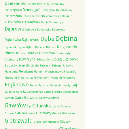
Dziekanów
Dziekanów Leśny
Dziemiany
Dzierzgoń
Dzierzgowo
Dzierzgów
Dzierżoniów
Dzierżążnia
Dziewierzewo
Dziećmirowice
Dziunin
Dziwnów
Dziwnówek
Dąbie
Dąbroszyn
Dąbrowa
Dąbrowa Białostocka
Dąbrowice
Dębina
Dębe
Dąbrówno
Dąbrówka
Długosiodło
Dębionek
Dębki
Dęblin
Dębniki
Dębowo
Dłużek
Dłużka
Dłużniewo
Dłużewo
Dźwierzuty
Elbląg
Dźwirzyno
Elgnówko
Dźwirzuty
Edwardów
Elżbietów
Erurt
Ełk Szyba
Fabianki
Faborgi
Falkowo
Flensburg
Flansburg
Florynki
Franciszkowo
Fredericia
Friedland
Friedrichstahl
Frombork
Frydland
Frygnowo
Frąknowo
Gaj
Gady
Funka
Fynshav
Gabrysin
Gajówka
Garbów
Garczegorze
Gardna Wielka
Gardzienice
Garwolin
Gartz
Garnek
Gassy
Gawłowo
Gawłów
Gdańsk
Gdynia
Gać
Gdynia
Gierwaty
Orłowo
Gidle
Giebałtów
Gierłoż
Giethoorn
Gietrzwałd
Giławy
Giewartów
Gilleleje
Glinojeck