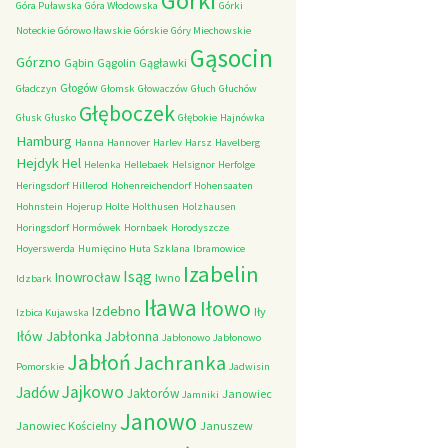
Górki
Góra Puławska
Góra Włodowska
Górki
Noteckie
Górowo Iławskie
Górskie
Góry Miechowskie
Gąsocin
Górzno
Gąbin
Gągolin
Gągławki
Głogów
Gładczyn
Głomsk
Głowaczów
Głuch
Głuchów
Głęboczek
Głusk
Głusko
Głębokie
Hajnówka
Hamburg
Hanna
Hannover
Harlev
Harsz
Havelberg
Hejdyk
Hel
Helenka
Hellebaek
Helsignor
Herfolge
Heringsdorf
Hillerod
Hohenreichendorf
Hohensaaten
Hohnstein
Hojerup
Holte
Holthusen
Holzhausen
Horingsdorf
Hormówek
Hornbaek
Horodyszcze
Hoyerswerda
Humięcino
Huta Szklana
Ibramowice
Izabelin
Isąg
Inowrocław
Iwno
Idzbark
Iława
Iłowo
Izdebno
Iły
Izbica Kujawska
Iłów
Jabłonka
Jabłonna
Jabłonowo
Jabłonowo
Jabłoń
Jachranka
Pomorskie
Jadwisin
Jajkowo
Jadów
Jaktorów
Janowiec
Jamniki
Janowo
Janowiec Kościelny
Januszew