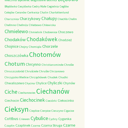
Wieczfnia
Bąkowiec
Błogosławie
Błotnica
Błędówko
Cecylówka
Cedry Małe
Cegielnia
Cegłów
Celejów
Ceranów
Cerkwica
Chalin
Charlottenlund
Chałupy
Charzykowy
Charsznica
Chechło
Chełm
Chełmno
Chełmża
Chlebowo
Chlewiska
Chmielewo
Choczewo
Chmielnik
Chobienice
Chodakówek
Chodaków
Chodzież
Chorzele
Chojnice
Chojny
Chomiąża
Chotomów
Choszczówka
Chotum
Chrcynno
Christiansminde
Chrośle
Chruszczobród
Chruściele
Chruśle
Chrzanowo
Chrzypsko Wielkie
Chrząchówek
Chudek
Chudki
Chyliczki
Chwaliszewo
Chylice
Chynów
Chycina
Ciechanów
Ciche
Ciechanowiec
Ciechocinek
Ciechocin
Ciekocinko
Cieciórki
Cieksyn
Cieplice
Cierpice
Cieszyno
Cigacice
Cybulice
Cottbus
Cyganka
Criewen
Cychry
Czarne
Czaplinek
Czarna Struga
Czaplin
Czarna