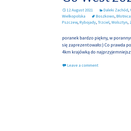
12 August 2021
Daleki Zachód
,
Wielkopolska
Boszkowo
,
Błotnica
Pszczew
,
Rybojady
,
Trzciel
,
Wolsztyn
,
poranek bardzo piękny, w porannym
się zaprezentowało:) Co prawda po
4km krajówką do najprzyjemniejszy
Leave a comment