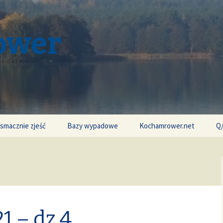
ower
 smacznie zjeść
Bazy wypadowe
Kochamrower.net
Q
1 – dz.4