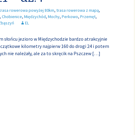
trasa rowerowa powyżej 80km
,
trasa rowerowa z mapą
,
,
Chobienice
,
Międzychód
,
Mochy
,
Perkowo
,
Przemęt
,
Zbąszyń
EL
 słońcu jezioro w Międzychodzie bardzo atrakcyjnie
czątkowe kilometry najpierw 160 do drogi 24 i potem
ch nie należały, ale za to skręcik na Pszczew
[…]