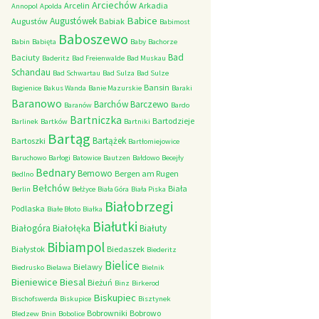
Arciechów
Arcelin
Arkadia
Annopol
Apolda
Babice
Augustówek
Augustów
Babiak
Babimost
Baboszewo
Babin
Babięta
Baby
Bachorze
Bad
Baciuty
Baderitz
Bad Freienwalde
Bad Muskau
Schandau
Bad Schwartau
Bad Sulza
Bad Sulze
Bansin
Bagienice
Bakus Wanda
Banie Mazurskie
Baraki
Baranowo
Barchów
Barczewo
Baranów
Bardo
Bartniczka
Bartodzieje
Barlinek
Bartków
Bartniki
Bartąg
Bartążek
Bartoszki
Bartłomiejowice
Baruchowo
Barłogi
Batowice
Bautzen
Bałdowo
Becejły
Bednary
Bemowo
Bergen am Rugen
Bedlno
Bełchów
Biała
Berlin
Bełżyce
Biała Góra
Biała Piska
Białobrzegi
Podlaska
Białe Błoto
Białka
Białutki
Białogóra
Białołęka
Białuty
Bibiampol
Białystok
Biedaszek
Biederitz
Bielice
Bielawy
Biedrusko
Bielawa
Bielnik
Bieniewice
Biesal
Bieżuń
Binz
Birkerod
Biskupiec
Bischofswerda
Biskupice
Bisztynek
Bobrowniki
Bobrowo
Bledzew
Bnin
Bobolice