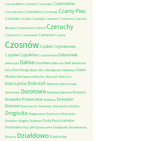
Czarnostów
Czarne Małe
Czarnocin
Czarnolas
Czarny Piec
Czarnowo
Czarnotrzew
Czarnowąż
Czarnów
Czchów
Czechów
Czerewki
Czermno
Czernice
Czeruchy
Borowe
Czernikowo
Czertyń
Czerwone
Czerwińsk
Czerwonak
Czocha
Czosnów
Czubin
Czymanowo
Cząstków
Czyżew
Dalanówek
Częstochowa
Dalnia
Daniłowo
Daleszyce
Debrzno
Delft
Dembskie
Den Haag
Dobre
Góry
Depot
Derc
Dobiegniew
Dobieżyn
Miasto
Dobrojewo
Dobrylas
Dobrzeń
Dobrzyca
Dobrzyń
Dobrzyków
Doktorce
Dolna Grupa
Dorotowo
Drawno
Domaniew
Dosłońce
Dołubno
Dresden
Drawsko Pomorskie
Drebkau
Dreszew
Drewniaczki
Drewnów
Drezdenko
Droblin
Drogiszka
Drogoszewo
Drohiczyn
Droszków
Dudy Puszczańskie
Drwalew
Drygały
Drążewo
Duninowo
Duży Dół
Dymaczewo
Dzbądzek
Dziadkowice
Działdowo
Dziecinów
Dziarny