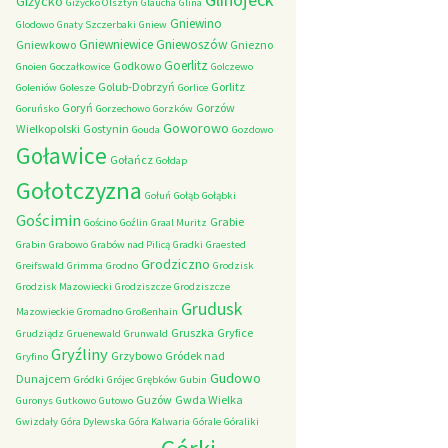
Giżycko
Giżycko Olsztyn
Glaucha
Glina
Gniewino
Glodowo
Gnaty Szczerbaki
Gniew
Gniewniewice
Gniewoszów
Gniewkowo
Gniezno
Goerlitz
Godkowo
Gnoien
Goczałkowice
Golczewo
Golub-Dobrzyń
Gorlitz
Goleniów
Golesze
Gorlice
Goryń
Gorzów
Goruńsko
Gorzechowo
Gorzków
Goworowo
Wielkopolski
Gostynin
Gouda
Gozdowo
Goławice
Gołańcz
Gołdap
Gołotczyzna
Gołuń
Gołąb
Gołąbki
Gościmin
Grabie
Gościno
Goźlin
Graal Muritz
Grabin
Grabowo
Grabów nad Pilicą
Gradki
Graested
Grodziczno
Greifswald
Grimma
Grodno
Grodzisk
Grodzisk Mazowiecki
Grodziszcze
Grodziszcze
Grudusk
Mazowieckie
Gromadno
Großenhain
Gruszka
Gryfice
Grudziądz
Gruenewald
Grunwald
Gryźliny
Grzybowo
Gródek nad
Gryfino
Gudowo
Dunajcem
Gródki
Grójec
Grębków
Gubin
Guzów
Gwda Wielka
Guronys
Gutkowo
Gutowo
Gwizdały
Góra Dylewska
Góra Kalwaria
Górale
Góraliki