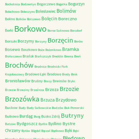
Bogurzyn
Bogaczewo
Bochotnica
Bodzentyn
Bogatka
Bolimów
Bolesławiec
Bolechowo
Boleszyno
Bolęcin
Boreczno
Bolino
Bolków
Bolszewo
Borkowo
Borki
Borne Sulinowo
Borsdorf
Borzęcin
Borzymy
Borsuki
Borzyny
Borów
Bramka
Bosewo
Boszkowo
Boże
Bożenkowo
Brańsk
Bratuszewo
Brańszczyk
Breddin
Brema
Breń
Brochów
Brodnica
Brodnicki Park
Brodowe Łąki
Brodowo
Krajobrazowy
Brody
Brok
Bronisławów
Bruliny
Brwinów
Brusy
Bryki
Brzozie
Brzoza
Brzezie
Brzeziny
Brzeźnica
Brzozówka
Brzydowo
Brzuza
Buckow
Budy
Budy Sulkowskie
Budzów
Buk Pomorski
Butryny
Burdąg
Bulkowo
Busko Zdrój
Burg
Bystre
Bydgoszcz
Bydlino
Butzow
Bydlin
Chrzany
Bąki
Bytów
Bógdał
Bączal
Bądkowo
Bąki
Błędowo