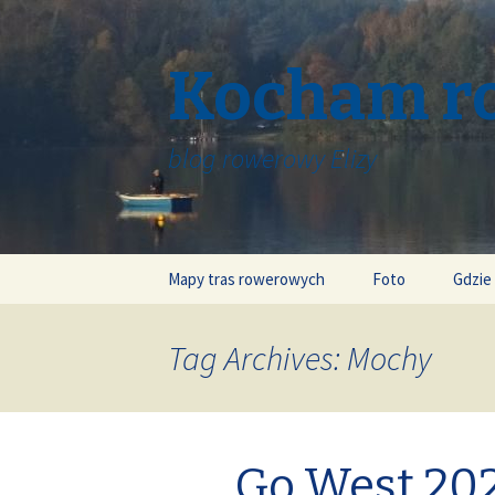
Kocham r
blog rowerowy Elizy
Skip
Mapy tras rowerowych
Foto
Gdzie
to
content
Tag Archives: Mochy
Go West 202