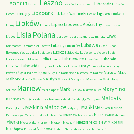
Leszno
Leoncin
Liberadz
Leszcz
Leśna
Lewków
Leśno
Libiszów
Lidzbark
Ligowo
Lidzbark Warmiński
Lichtajny
Linówno
Licheń
Lieske
Lipków
Lipno
Lipowiec Kościelny
Lipiny
Lipniak
Lipsk
Lipusz
Lisia Polana
Liwa
Lipów
Lisi Ogon
Liski
Liszyno
Litwinki
Liw
Lubawa
Lubajny
Lubartów
Lommatsch
Lommatzsch
Loretto
Lubań
Lubań
Lubicz
Lubeka
Nowogrodziec
Lubiatowo
Lubiechów
Lubiejew
Lubiejewo
Lubiel
Lubniewice
Lubomin
Lublin
Lubieszewo
Lublewko
Lubmin
Lubomierz
Lubowidz
Luszyn
Lubomino
Lucynów
Lundeborg
Lusowo
Lusławice
Luta
Lutry
Maków Maz.
Lębork
Lwówek Śląski
Lyndby
Lędzin
Macierzysz
Magdeburg
Maków
Malbork
Malużyn
Margonin
Marianów
Malchin
Malmo
Mareczki
Marienburg
Mariew
Marynino
Marki
Schloss
Marijampole
Marlow
Martwa Wisła
Małdyty
Marzewo
Marzęcino
Marózek
Maszewo
Matyldów
Matyty
Maurycew
Małocice
Małkinia
Mańki
Mdzewo
Meißen
Małe Cybulice
Małyszyn
Miedniewice
Miechów
Melibdorzyce
Mescherin
Miastko
Michrów
Mieczkowo
Mielnica
Mierki
Mikołajew
Mikołajki
Mieszki
Mierziączka
Mierzwin
Mierzyn
Mieszaki
Milanówek
Mikołajów
Miksztal
Milcz
Milicz
Mirsk
Mirzec
Mirów
MISIE