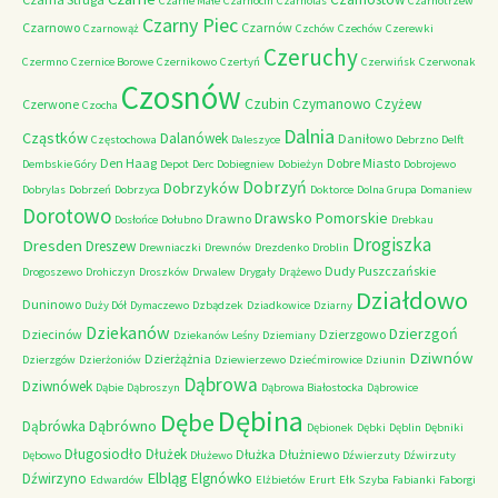
Czarne Małe
Czarnocin
Czarnolas
Czarnotrzew
Czarny Piec
Czarnowo
Czarnów
Czarnowąż
Czchów
Czechów
Czerewki
Czeruchy
Czermno
Czernice Borowe
Czernikowo
Czertyń
Czerwińsk
Czerwonak
Czosnów
Czubin
Czymanowo
Czyżew
Czerwone
Czocha
Dalnia
Cząstków
Dalanówek
Daniłowo
Częstochowa
Daleszyce
Debrzno
Delft
Den Haag
Dobre Miasto
Dembskie Góry
Depot
Derc
Dobiegniew
Dobieżyn
Dobrojewo
Dobrzyń
Dobrzyków
Dobrylas
Dobrzeń
Dobrzyca
Doktorce
Dolna Grupa
Domaniew
Dorotowo
Drawsko Pomorskie
Drawno
Dosłońce
Dołubno
Drebkau
Drogiszka
Dresden
Dreszew
Drewniaczki
Drewnów
Drezdenko
Droblin
Dudy Puszczańskie
Drogoszewo
Drohiczyn
Droszków
Drwalew
Drygały
Drążewo
Działdowo
Duninowo
Duży Dół
Dymaczewo
Dzbądzek
Dziadkowice
Dziarny
Dziekanów
Dzierzgoń
Dziecinów
Dzierzgowo
Dziekanów Leśny
Dziemiany
Dziwnów
Dzierżążnia
Dzierzgów
Dzierżoniów
Dziewierzewo
Dziećmirowice
Dziunin
Dąbrowa
Dziwnówek
Dąbie
Dąbroszyn
Dąbrowa Białostocka
Dąbrowice
Dębina
Dębe
Dąbrówno
Dąbrówka
Dębionek
Dębki
Dęblin
Dębniki
Długosiodło
Dłużek
Dłużka
Dłużniewo
Dębowo
Dłużewo
Dźwierzuty
Dźwirzuty
Elbląg
Dźwirzyno
Elgnówko
Edwardów
Elżbietów
Erurt
Ełk Szyba
Fabianki
Faborgi