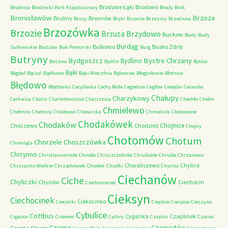
Brodowe Łąki
Brodowo
Brodnica
Brodnicki Park Krajobrazowy
Brody
Brok
Bronisławów
Brzoza
Bruliny
Brwinów
Brusy
Bryki
Brzezie
Brzeziny
Brzeźnica
Brzozówka
Brzozie
Brzydowo
Brzuza
Buckow
Budy
Budy
Burdąg
Bulkowo
Busko Zdrój
Sulkowskie
Budzów
Buk Pomorski
Burg
Butryny
Bystre Chrzany
Bydgoszcz
Bydlino
Butzow
Bydlin
Bytów
Bąki
Bógdał
Bączal
Bądkowo
Bąki Wieczfnia
Bąkowiec
Błogosławie
Błotnica
Błędowo
Błędówko
Cecylówka
Cedry Małe
Cegielnia
Cegłów
Celejów
Ceranów
Chałupy
Charzykowy
Cerkwica
Chalin
Charlottenlund
Charsznica
Chechło
Chełm
Chmielewo
Chełmno
Chełmża
Chlebowo
Chlewiska
Chmielnik
Chobienice
Chodakówek
Chodaków
Chojnice
Choczewo
Chodzież
Chojny
Chotomów
Chotum
Chorzele
Choszczówka
Chomiąża
Chrcynno
Christiansminde
Chrośle
Chruszczobród
Chruściele
Chruśle
Chrzanowo
Chwaliszewo
Chylice
Chrzypsko Wielkie
Chrząchówek
Chudek
Chudki
Chycina
Ciechanów
Ciche
Chyliczki
Chynów
Ciechocin
Ciechanowiec
Cieksyn
Ciechocinek
Ciekocinko
Cieciórki
Cieplice
Cierpice
Cieszyno
Cybulice
Cottbus
Cyganka
Czaplinek
Cigacice
Criewen
Cychry
Czaplin
Czarna
Czarne
Czarnostów
Czarna Struga