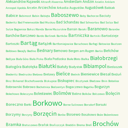
Andzin
Aleksandrów Kujawski
Amsterdam
Altranft
Alwernia
Anielin
Anklam
Arciechów
Augustówek
Arcelin
Arkadia
Augustów
Babiak
Annopol
Apolda
Baboszewo
Babice
Baciuty
Babimost
Babin
Babięta
Baby
Bachorze
Bad Schandau
Baderitz
Bad Freienwalde
Bad Muskau
Bad Schwartau
Bad Sulza
Bad
Baranowo
Bansin
Sulze
Bagienice
Bakus Wanda
Banie Mazurskie
Baraki
Baranów
Bartniczka
Barchów
Barczewo
Bartodzieje
Bardo
Barlinek
Bartków
Bartniki
Bartąg
Bartążek
Bartoszki
Bartłomiejowice
Baruchowo
Barłogi
Batowice
Bautzen
Bednary
Bełchów
Bemowo
Bergen am Rugen
Bałdowo
Becejły
Bedlno
Berlin
Białobrzegi
Biała Podlaska
Bełżyce
Biała Góra
Biała Piska
Białe Błoto
Białka
Białutki
Bibiampol
Białogóra
Białołęka
Białuty
Białystok
Biedaszek
Bielice
Bieniewice
Biesal
Bielawy
Bieżuń
Biederitz
Biedrusko
Bielawa
Bielnik
Biskupiec
Binz
Birkerod
Bischofswerda
Biskupice
Bisztynek
Bledzew
Bnin
Bobolice
Bogurzyn
Bobrowniki
Bobrowo
Bogaczewo
Bochotnica
Bodzentyn
Bogatka
Bolimów
Bolęcin
Bolesławiec
Bolino
Bolechowo
Boleszyno
Bolków
Bolszewo
Borkowo
Boreczno
Borki
Borsuki
Borne Sulinowo
Borsdorf
Borzęcin
Borzymy
Bosewo
Boszkowo
Borzyny
Borów
Boże
Bożenkowo
Brochów
Bramka
Brańsk
Bratuszewo
Brańszczyk
Breddin
Brema
Breń