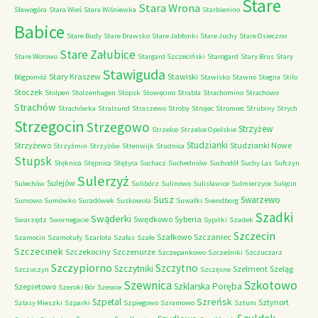
Stare
Stara Wrona
Sławogóra
Stara Wieś
Stara Wiśniewka
Starbienino
Babice
Stare Budy
Stare Drawsko
Stare Jabłonki
Stare Juchy
Stare Osieczno
Stare Załubice
Stare Worowo
Stargard Szczeciński
Starogard
Stary Brus
Stary
Stawiguda
Stary Kraszew
Stawiski
Bógpomóż
Stawisko
Stawno
Stegna
Stilo
Stoczek
Stolpen
Stolzenhagen
Stopsk
Stowęcino
Strabla
Strachomino
Strachowo
Strachów
Strachówka
Stralsund
Straszewo
Stroby
Strojec
Stromiec
Strubiny
Strych
Strzegocin
Strzegowo
Strzyżew
Strzelce
Strzelce Opolskie
Studzianki
Strzyżewo
Studzianki Nowe
Strzyżmin
Strzyżów
Sttenwijk
Studnica
Stupsk
Stęknica
Stępnica
Stężyca
Suchacz
Suchedniów
Suchodół
Suchy Las
Sufczyn
Sulerzyż
Sulejów
Sulechów
Sulibórz
Sulinowo
Sulisławice
Sulmierzyce
Sulęcin
Susz
Swarzewo
Sumowo
Sumówko
Suradówek
Suskowola
Suwałki
Svendborg
Szadki
Swąderki
Swędkowo
Syberia
Swarzędz
Swornegacie
Sypitki
Szadek
Szczecin
Szałkowo
Szczaniec
Szamocin
Szamotuły
Szarlota
Szałas
Szałe
Szczecinek
Szczekociny
Szczenurze
Szczepankowo
Szcześniki
Szczuczarz
Szczypiorno
Szczytno
Szczytniki
Szelment
Szeląg
Szczuczyn
Szczęsne
Szkotowo
Szewnica
Szklarska Poręba
Szepietowo
Szeroki Bór
Szewce
Szreńsk
Szpetal
Sztynort
Szlasy Mieszki
Szparki
Szpiegowo
Szramowo
Sztum