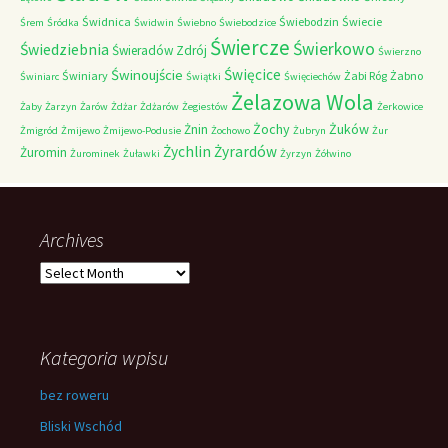
Świdnica
Świebodzin
Świecie
Śrem
Śródka
Świdwin
Świebno
Świebodzice
Świercze
Świerkowo
Świedziebnia
Świeradów Zdrój
Świerzno
Świnoujście
Święcice
Świniary
Żabi Róg
Żabno
Świniarc
Świątki
Święciechów
Żelazowa Wola
Żaby
Żarzyn
Żarów
Żdżar
Żdżarów
Żegiestów
Żerkowice
Żochy
Żuków
Żnin
Żmigród
Żmijewo
Żmijewo-Podusie
Żochowo
Żubryn
Żur
Żychlin
Żyrardów
Żuromin
Żurominek
Żuławki
Żyrzyn
Żółwino
Archives
Archives
Kategoria wpisu
bez roweru
Bliski Wschód