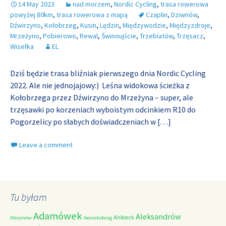
14 May 2023
nad morzem
,
Nordic Cycling
,
trasa rowerowa
powyżej 80km
,
trasa rowerowa z mapą
Czaplin
,
Dziwnów
,
Dźwirzyno
,
Kołobrzeg
,
Kusin
,
Lędzin
,
Międzywodzie
,
Międzyzdroje
,
Mrzeżyno
,
Pobierowo
,
Rewal
,
Świnoujście
,
Trzebiatów
,
Trzęsacz
,
Wisełka
EL
Dziś będzie trasa bliźniak pierwszego dnia Nordic Cycling
2022. Ale nie jednojajowy:) Leśna widokowa ścieżka z
Kołobrzega przez Dźwirzyno do Mrzeżyna – super, ale
trzęsawki po korzeniach wyboistym odcinkiem R10 do
Pogorzelicy po słabych doświadczeniach w
[…]
Leave a comment
Tu byłam
Adamówek
Aleksandrów
Ahlbeck
Abramów
Aeroskobing