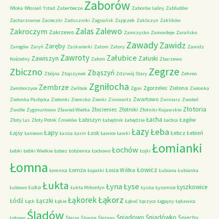
Zaborów
Włoka
Włosień
Ystad
Zaberbecze
Zaborów Leśny
Zabłudów
Zacharzowice
Zacieczki
Zaduszniki
Zagnańsk
Zajączek
Zakliczyn
Zaklików
Zalas
Zalewo
Zakroczym
Zakrzewo
Zamczysko
Zamordeje
Zarańsko
Zawady
Zawidz
Zaręby
Zarogów
Zaryń
Zaskwierki
Zatom
Zatory
Zawidz
Zawroty
Załubice
Zawiszyn
Załuski
Kościelny
Załom
Zbarzewo
Zegrze
Zbiczno
Zbąszyń
Zbójna
Zbąszynek
Zdziwój Stary
Zehren
Zgniłocha
Zembrze
Zgorzelec
Zielona
Zemborzyce
Zeńbok
Zgon
Zielonka
Zwartowo
Zielonka Pasłęcka
Zielonki
Ziemsko
Zienki
Zinnowitz
Zwiniarz
Zwoleń
Złotoria
Złocieniec
Złotniki
Zwolle
Zygmuntowo
Zławieś Wielka
Złotniki Kujawskie
Łacha
Łabiszyn
Łagów
Złoty Las
Złoty Potok
Ćmielów
Łabędnik
Łabędzie
Łachca
Łazy
Łeba
Łapy
Łajsy
Łask
Łebcz
Łebień
Łaniewo
Łasica
Łasin
Ławice
Ławki
Łomianki
Łochów
Łebki
Łebki Wielkie
Łobez
Łobżenica
Łochowo
Łojki
Łomna
Łowicz
Łomża
Łosia Wólka
Łomnica
Łopatki
Łubiana
Łubianka
Łukta
Łyna
Łyse
Łyszkowice
Łuka
Łubowo
Łukta Miłomłyn
Łysica
Łysomice
Łąkorz
Łąkorek
Łódź
Łączki
Łąck
Łąkie
Łąkoć
Łęczyca
Łęgajny
Łękawica
Śladów
Śniadowo
Śniadówko
Śniechy
Łętowo
Ślesin
Śliwice
Ślężany