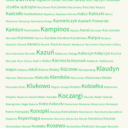
Jonava
Julinek
Juliszew
Jurki
Józefkowo
Józefów
Jędrzejów
Kaczorowo
Kaczory
Kaczkowo
Kaczorowy
Kadyny
Kadzidło
Kaliszki
Kalisz
Kadłubówka
Kajetany
Kajkowo
Kalisko
Kalisz
Kamieńczyk
Kamień Pomorski
Pomorski
Kalvarija
Kamienna Knieja
Kampinos
Kamion
Karaś
Kamionka
Karczmisko
Kaputy
Karczew
Karpa
Karniewo
Karolew
Karolino
Karolinowo
Karlsdorf
Karnin
Karpacz
Karwica
Kaunas
Karpniki
Karwia
Karwik
Kawki
Kawęczyn
Kazimierz
Kazimierz Dolny
Kazuń
Kałuszyn
Kałęczyn
Kcynia
Kazimierzowo
Kaznów
Kałeczyny
Kaługa
Kiernozia
Kiezmark
Kielce
Kerszek
Kicin
Kiciny
Kiekrz
Kiełbaski
Kiełkowice
Klaudyn
Kiścinne
Kikół
Kisiny
Kiełpin
Kilonia
Kiełpino
Klampenborg
Klembów
Klekotki
Klewinowo
Klewki
Kleczew
Kleinkoschen
Kleszczów
Klukowo
Kobiałka
Kniewo
Kluczewo
Kluki
Klępsk
Knieja
Kobylanka
Koczargi
Kobyłka
Kociesze
Kocień Wielki
Kociołek
Koczała
Kodeń
Kodrąb
Kolno
Koluszki
Koenigstein
Koge
Kolesin
Komornica
Kompina
Konarzyny
Koniecpol
Konopki
Konin
Konojady
Konradowo
Konotop
Konstancin
Konstantynów Łódzki
Kopenhaga
Korytnica
Korytów
Kopalino
Koronowo
Koryciny
Koryciska
Koryta
Kosewo
Kosewko
Kostrzyn
Korzeniewo
Korzeń
Kostomłoty
Koszajec
Koszalin