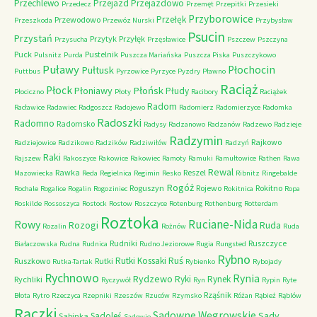
Przechlewo
Przejazd
Przejazdowo
Przedecz
Przemęt
Przepitki
Przesieki
Przyborowice
Przełęk
Przewodowo
Przeszkoda
Przewóz Nurski
Przybysław
Psucin
Przystań
Przytyk
Przyłęk
Przysucha
Przęsławice
Pszczew
Pszczyna
Puck
Pustelnik
Pulsnitz
Purda
Puszcza Mariańska
Puszcza Piska
Puszczykowo
Puławy
Pułtusk
Płochocin
Puttbus
Pyrzowice
Pyrzyce
Pyzdry
Pławno
Raciąż
Płock
Płońsk
Płoniawy
Płudy
Płociczno
Płoty
Racibory
Raciążek
Radom
Racławice
Radawiec
Radgoszcz
Radojewo
Radomierz
Radomierzyce
Radomka
Radoszki
Radomno
Radomsko
Radysy
Radzanowo
Radzanów
Radzewo
Radzieje
Radzymin
Rajkowo
Radziejowice
Radzikowo
Radzików
Radziwiłów
Radzyń
Raki
Rajszew
Rakoszyce
Rakowice
Rakowiec
Ramoty
Ramuki
Ramułtowice
Rathen
Rawa
Rewal
Rawka
Reszel
Mazowiecka
Reda
Regielnica
Regimin
Resko
Ribnitz
Ringebalde
Rogóż
Roguszyn
Rojewo
Rokitno
Rochale
Rogalice
Rogalin
Rogoziniec
Rokitnica
Ropa
Roskilde
Rossoszyca
Rostock
Rostow
Roszczyce
Rotenburg
Rothenburg
Rotterdam
Roztoka
Ruciane-Nida
Rowy
Rozogi
Ruda
Rozalin
Rożnów
Ruda
Rudniki
Ruszczyce
Białaczowska
Rudna
Rudnica
Rudno Jeziorowe
Rugia
Rungsted
Rybno
Ruś
Rutki Kossaki
Ruszkowo
Rutki
Rutka-Tartak
Rybienko
Rybojady
Rychnowo
Rynia
Rydzewo
Ryki
Rynek
Rychliki
Ryczywół
Ryn
Rypin
Ryte
Rząśnik
Błota
Rytro
Rzeczyca
Rzepniki
Rzeszów
Rzuców
Rzymsko
Różan
Rąbież
Rąblów
Rączki
Sadowne Węgrowskie
Sady
Sadoleś
Sabinka
Sadowie