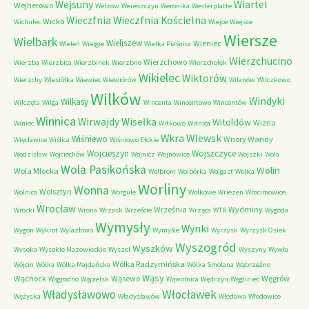
Wejsuny
Wiartel
Wejherowo
Welzow
Wereszczyn
Weronika
Westerplatte
Wieczfnia Kościelna
Wieczfnia
Wicko
Wichulec
Wiejce
Wiejsce
Wiersze
Wielbark
Wieliszew
Wieniec
Wieleń
Wielgie
Wielka Piaśnica
Wierzchucino
Wierzchowo
Wierzba
Wierzbica
Wierzbinek
Wierzbno
Wierzchołek
Wikielec
Wiktorów
Wierzchy
Wiesiółka
Wiewiec
Wiewiórów
Wilanów
Wilczkowo
Wilków
Windyki
Wilkasy
Wilczęta
Wilga
Wincenta
Wincentowo
Wincentów
Winnica
Wirwajdy
Wisełka
Witoldów
Wizna
Winiec
Witkowo
Witnica
Wkra
Wlewsk
Wiśniewo
Wnory Wandy
Więcławice
Wiślica
Wiśniowo Ełckie
Wojcieszyn
Wojszczyce
Wodzisław
Wojciechów
Wojnicz
Wojnowice
Wojszki
Wola
Wola Pasikońska
Wolin
Wola Młocka
Wolbrom
Wolbórka
Wolgast
Wolica
Worliny
Wonna
Wolsztyn
Wolnica
Worgule
Wołkowe
Wriezen
Wrocimowice
Wrocław
Września
Wydminy
Wrocki
Wrona
Wrzask
Wrzeście
Wrząca
WTR
Wygoda
Wymysły
Wynki
Wygon
Wykrot
Wylazłowo
Wymyśle
Wyrzysk
Wyrzysk Osiek
Wyszogród
Wyszków
Wysoka
Wysokie Mazowieckie
Wyszel
Wyszyny
Wywła
Wólka Radzymińska
Wójcin
Wólka
Wólka Majdańska
Wólka Smolana
Wąbrzeźno
Wąsy
Wąchock
Wąsewo
Węgrów
Wągrodno
Wąpielsk
Wąwolnica
Wędrzyn
Węgliniec
Władysławowo
Włocławek
Wężyska
Władysławów
Włodawa
Włodowice