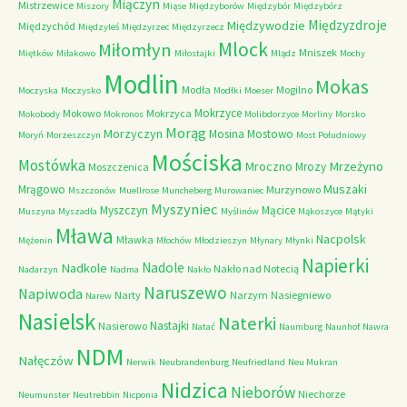
Miączyn
Mistrzewice
Miszory
Miąse
Międzyborów
Międzybór
Międzybórz
Międzyzdroje
Międzywodzie
Międzychód
Międzyleś
Międzyrzec
Międzyrzecz
Mlock
Miłomłyn
Mniszek
Miętków
Miłakowo
Miłostajki
Mlądz
Mochy
Modlin
Mokas
Modła
Mogilno
Moczyska
Moczysko
Modłki
Moeser
Mokrzyce
Mokowo
Mokrzyca
Mokobody
Mokronos
Molibdorzyce
Morliny
Morsko
Morąg
Morzyczyn
Mosina
Mostowo
Moryń
Morzeszczyn
Most Południowy
Mościska
Mostówka
Mrzeżyno
Mroczno
Mrozy
Moszczenica
Muszaki
Mrągowo
Murzynowo
Mszczonów
Muellrose
Muncheberg
Murowaniec
Myszyniec
Myszczyn
Mącice
Muszyna
Myszadła
Myślinów
Mąkoszyce
Mątyki
Mława
Nacpolsk
Mławka
Mężenin
Młochów
Młodzieszyn
Młynary
Młynki
Napierki
Nadkole
Nadole
Nakło nad Notecią
Nadarzyn
Nadma
Nakło
Naruszewo
Napiwoda
Narty
Narzym
Nasiegniewo
Narew
Nasielsk
Naterki
Nastajki
Nasierowo
Natać
Naumburg
Naunhof
Nawra
NDM
Nałęczów
Nerwik
Neubrandenburg
Neufriedland
Neu Mukran
Nidzica
Nieborów
Niechorze
Neumunster
Neutrebbin
Nicponia