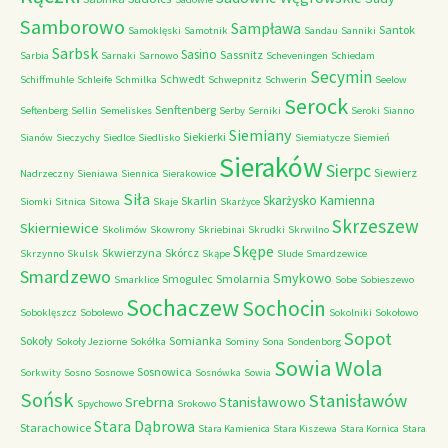
Samborowo
Sampława
Santok
Samoklęski
Samotnik
Sandau
Sanniki
Sarbsk
Sasino
Sassnitz
Sarbia
Sarnaki
Sarnowo
Scheveningen
Schiedam
Secymin
Schwedt
Schiffmuhle
Schleife
Schmilka
Schwepnitz
Schwerin
Seelow
Serock
Senftenberg
Seftenberg
Sellin
Semeliskes
Serby
Serniki
Seroki
Sianno
Siemiany
Siekierki
Sianów
Sieczychy
Siedlce
Siedlisko
Siemiatycze
Siemień
Sieraków
Sierpc
Siewierz
Nadrzeczny
Sieniawa
Siennica
Sierakowice
Siła
Skarżysko Kamienna
Skarlin
Siomki
Sitnica
Sitowa
Skaje
Skarżyce
Skrzeszew
Skierniewice
Skolimów
Skowrony
Skriebinai
Skrudki
Skrwilno
Skępe
Skwierzyna
Skórcz
Skrzynno
Skulsk
Skąpe
Slude
Smardzewice
Smardzewo
Smykowo
Smogulec
Smolarnia
Smarklice
Sobe
Sobieszewo
Sochaczew
Sochocin
Soboklęszcz
Sobolewo
Sokolniki
Sokołowo
Sopot
Sokoły
Somianka
Sokoły Jeziorne
Sokółka
Sominy
Sona
Sondenborg
Sowia Wola
Sosnowica
Sorkwity
Sosno
Sosnowe
Sosnówka
Sowia
Sońsk
Stanisławów
Srebrna
Stanisławowo
Spychowo
Srokowo
Stara Dąbrowa
Starachowice
Stara Kamienica
Stara Kiszewa
Stara Kornica
Stara