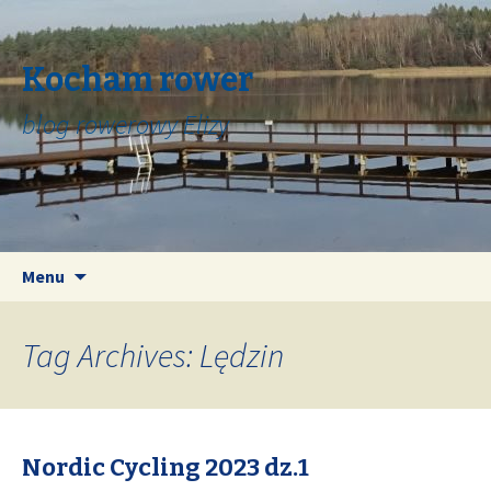
Kocham rower
blog rowerowy Elizy
Skip
Search
Menu
to
for:
content
Tag Archives: Lędzin
Nordic Cycling 2023 dz.1