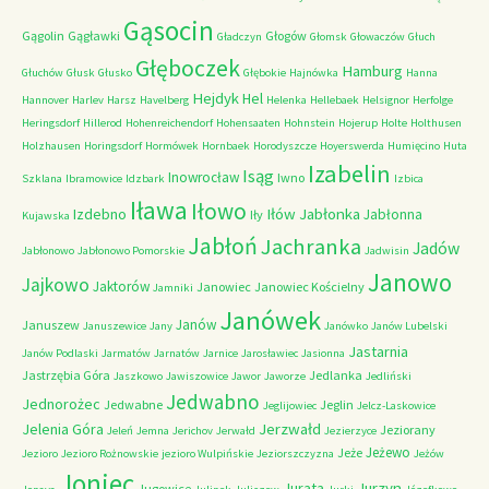
Gąsocin
Gągolin
Gągławki
Głogów
Gładczyn
Głomsk
Głowaczów
Głuch
Głęboczek
Hamburg
Głuchów
Głusk
Głusko
Głębokie
Hajnówka
Hanna
Hejdyk
Hel
Hannover
Harlev
Harsz
Havelberg
Helenka
Hellebaek
Helsignor
Herfolge
Heringsdorf
Hillerod
Hohenreichendorf
Hohensaaten
Hohnstein
Hojerup
Holte
Holthusen
Holzhausen
Horingsdorf
Hormówek
Hornbaek
Horodyszcze
Hoyerswerda
Humięcino
Huta
Izabelin
Isąg
Inowrocław
Iwno
Szklana
Ibramowice
Idzbark
Izbica
Iława
Iłowo
Iłów
Jabłonka
Izdebno
Jabłonna
Iły
Kujawska
Jabłoń
Jachranka
Jadów
Jabłonowo
Jabłonowo Pomorskie
Jadwisin
Janowo
Jajkowo
Jaktorów
Janowiec
Janowiec Kościelny
Jamniki
Janówek
Janów
Januszew
Januszewice
Jany
Janówko
Janów Lubelski
Jastarnia
Janów Podlaski
Jarmatów
Jarnatów
Jarnice
Jarosławiec
Jasionna
Jastrzębia Góra
Jedlanka
Jaszkowo
Jawiszowice
Jawor
Jaworze
Jedliński
Jedwabno
Jednorożec
Jedwabne
Jeglin
Jeglijowiec
Jelcz-Laskowice
Jerzwałd
Jelenia Góra
Jeziorany
Jeleń
Jemna
Jerichov
Jerwałd
Jezierzyce
Jeżewo
Jeże
Jezioro
Jezioro Rożnowskie
jezioro Wulpińskie
Jeziorszczyzna
Jeżów
Joniec
Jurzyn
Jurata
Jugowice