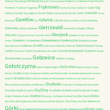
Flensburg
Falkowo
Flansburg
Florynki
Franciszkowo
Fredericia
Friedland
Friedrichstahl
Frąknowo
Gaj
Gady
Frombork
Frydland
Frygnowo
Funka
Fynshav
Gabrysin
Garwolin
Gartz
Gajówka
Garbów
Garczegorze
Gardna Wielka
Gardzienice
Garnek
Gassy
Gawłów
Gdańsk
Gdynia
Gawłowo
Gać
Gdynia Orłowo
Gidle
Giebałtów
Gietrzwałd
Gierwaty
Giławy
Gierłoż
Giethoorn
Giewartów
Gilleleje
Glinojeck
Giżycko
Giżycko Olsztyn
Glaucha
Glina
Glodowo
Gnaty Szczerbaki
Gniewino
Gniewniewice
Gniewoszów
Gniewkowo
Gniezno
Gniew
Gnoien
Goerlitz
Godkowo
Golub-Dobrzyń
Goczałkowice
Golczewo
Goleniów
Golesze
Gorlice
Gorlitz
Goryń
Gorzów Wielkopolski
Gostynin
Goruńsko
Gorzechowo
Gorzków
Gouda
Goławice
Goworowo
Gołańcz
Gozdowo
Gołdap
Gołotczyzna
Gościmin
Gołuń
Gołąb
Gołąbki
Gościno
Goźlin
Graal
Grabie
Muritz
Grabin
Grabowo
Grabów nad Pilicą
Gradki
Graested
Greifswald
Grimma
Grodziczno
Grodno
Grodzisk
Grodzisk Mazowiecki
Grodziszcze
Grodziszcze
Grudusk
Mazowieckie
Gromadno
Großenhain
Grudziądz
Gruenewald
Grunwald
Gryźliny
Gruszka
Gryfice
Grzybowo
Gródek nad Dunajcem
Gryfino
Gródki
Gudowo
Guzów
Gwda Wielka
Grójec
Grębków
Gubin
Guronys
Gutkowo
Gutowo
Gwizdały
Góra Dylewska
Góra Kalwaria
Górale
Góraliki
Góra Puławska
Góra Włodowska
Górki
Górzno
Gąbin
Górki Noteckie
Górowo Iławskie
Górskie
Góry Miechowskie