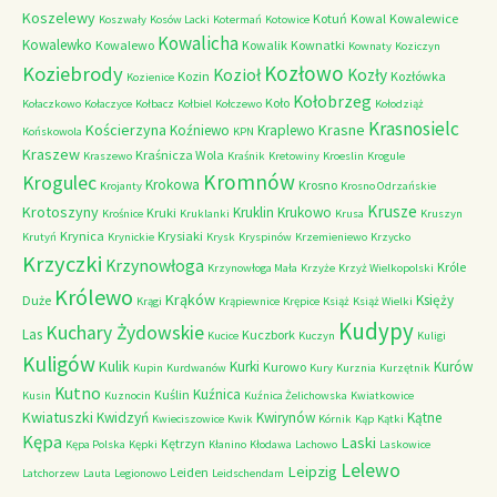
Koszelewy
Kotuń
Kowal
Kowalewice
Koszwały
Kosów Lacki
Kotermań
Kotowice
Kowalicha
Kowalewko
Kowalewo
Kowalik
Kownatki
Kownaty
Koziczyn
Kozłowo
Koziebrody
Kozioł
Kozły
Kozin
Kozłówka
Kozienice
Kołobrzeg
Koło
Kołaczkowo
Kołaczyce
Kołbacz
Kołbiel
Kołczewo
Kołodziąż
Krasnosielc
Kościerzyna
Krasne
Koźniewo
Kraplewo
Końskowola
KPN
Kraszew
Kraśnicza Wola
Kraszewo
Kraśnik
Kretowiny
Kroeslin
Krogule
Kromnów
Krogulec
Krokowa
Krosno
Krojanty
Krosno Odrzańskie
Krusze
Krotoszyny
Kruklin
Krukowo
Kruki
Krośnice
Kruklanki
Krusa
Kruszyn
Krynica
Krysiaki
Krutyń
Krynickie
Krysk
Kryspinów
Krzemieniewo
Krzycko
Krzyczki
Krzynowłoga
Króle
Krzynowłoga Mała
Krzyże
Krzyż Wielkopolski
Królewo
Krąków
Księży
Duże
Krągi
Krąpiewnice
Krępice
Książ
Książ Wielki
Kudypy
Kuchary Żydowskie
Las
Kuczbork
Kucice
Kuczyn
Kuligi
Kuligów
Kulik
Kurki
Kurów
Kurowo
Kupin
Kurdwanów
Kury
Kurznia
Kurzętnik
Kutno
Kuźnica
Kuślin
Kusin
Kuznocin
Kuźnica Żelichowska
Kwiatkowice
Kwiatuszki
Kwidzyń
Kwirynów
Kątne
Kwieciszowice
Kwik
Kórnik
Kąp
Kątki
Kępa
Laski
Kętrzyn
Kępa Polska
Kępki
Kłanino
Kłodawa
Lachowo
Laskowice
Lelewo
Leipzig
Leiden
Latchorzew
Lauta
Legionowo
Leidschendam