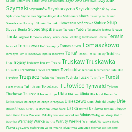
Szyldak
Szydłowo
Szumowo
Szydłowiec
Szubin
Szulmierz
Szydłówek
Szymaki
Szyszki
Szynkarzyzna
Szymanów
Sząbruk
Sędzice
Sława
Sędzichów
Sędziszów
Sępólno Krajeńskie
Słabomierz
Sławatycze
Sławno
Słup
Słubice
Słonecznik
Słończewo
Sławoborze
Słomczyn
Słomin
Słomniki
Słupno
Słupsk
Słupca
Słupia
Tabórz
Służew
Taarbaek
Takomyśle
Tantow
Tarczyn
Teresin
Tarda
Targowo
Tarnowskie Góry
Tarup
Tczew
Telleborg
Teodorówka
Teofile
Tomaszkowo
Tereszewo
Tomaszewo
Terespol
Tleń
Tomaryny
Toruń
Treblinka
Tomczyce
Tomki
Topczewo
Topolin
Toporowo
Toszek
Trakai
Trawy
Truskaw
Truskawka
Trojany
Trląg
Trojanów
Troszyn
Trudna
Trzebiatów
Trzcianka
Trzciniec
Truskolas
Trzciel
Trzebuń
Trzemeszno Lubuskie
Trzęsacz
Turośl
Tuczki
Tuchola
Trzygłów
Trzścianka
Trębice
Tujsk
Tum
Tułowice
Tynwałd
Tuł
Tułodziad
Tyłowo
Turza Wielka
Tuławki
Ukta
Tłuchowo
Tłuszcz
Ulinia
Uchacze
Udryn
Ulikowo
Ulrichorst
Umiastów
Urle
Unieszewo
Uniechowo
Uniszki
Unierzyż
Unierzyż Strzegowo
Unin
Upałty
Ustka
Ursus
Uzdowo
Urowo
Urszulin
Usedom
Ustanówek
Ustroń
Uznam
Uścięcice
Vilnius
Vallo
Varso Tower
Veivieriai
Velo Krynica
Velo Poprad
Ves
Wadąg
Walidrogi
Walim
Warka
Warlity Wielkie
Warchały
Warmiak
Wapnica
Warlity
Warszawa
Warta
Wawrzyszew
Wałbrzych
Wałcz
Ważne Młyny
Wda
Wdzydze
Weimar
Weißenberg