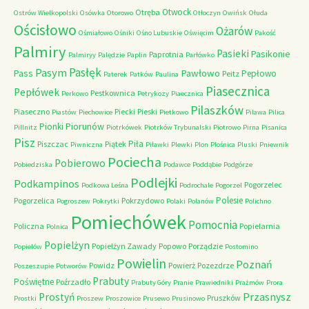
Otwock
Otręba
Ostrów Wielkopolski
Osówka
Otorowo
Otłoczyn
Owińsk
Ołuda
Ościsłowo
Ożarów
Ośmiałowo
Ośniki
Ośno Lubuskie
Oświęcim
Pakość
Palmiry
Pasieki
Pasikonie
Paprotnia
Palmiryy
Palędzie
Paplin
Parłówko
Pasłęk
Pasym
Pawłowo
Pass
Pepłowo
Peitz
Paterek
Patków
Paulina
Piasecznica
Pepłówek
Pestkownica
Perkowo
Petrykozy
Piaecznica
Pilaszków
Piaseczno
Piecki
Pieski
Piastów
Piechowice
Pietkowo
Pilawa
Pilica
Piorunów
Pionki
Pillnitz
Piotrkówek
Piotrków Trybunalski
Piotrowo
Pirna
Pisanica
Pisz
Piła
Piszczac
Piątek
Piwniczna
Piławki
Plewki
Plon
Plośnica
Pluski
Pniewnik
Pociecha
Pobierowo
Pobiedziska
Podawce
Poddąbie
Podgórze
Podlejki
Podkampinos
Pogorzelec
Podkowa Leśna
Podrochale
Pogorzel
Polesie
Pogorzelica
Pokrzydowo
Pogroszew
Pokrytki
Polaki
Polanów
Polichno
Pomiechówek
Pomocnia
Policzna
Popielarnia
Polnica
Popielżyn
Popielżyn Zawady
Popowo
Porządzie
Popielów
Postomino
Powielin
Poznań
Powidz
Powierż
Pozezdrze
Poszeszupie
Potworów
Prabuty
Poświętne
Poźrzadło
Prabuty Góry
Pranie
Prawiedniki
Prażmów
Prora
Przasnysz
Prostyń
Pruszków
Prostki
Proszew
Proszowice
Prusewo
Prusinowo