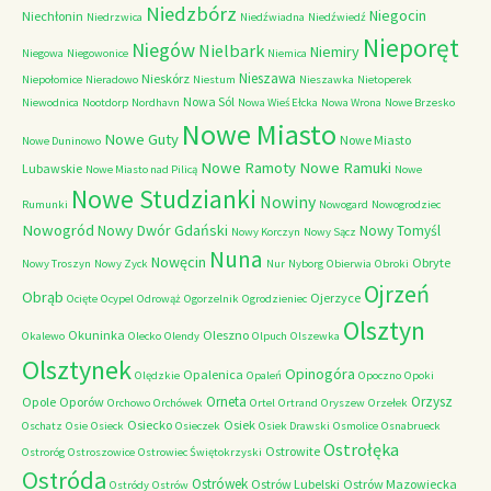
Niedzbórz
Niegocin
Niechłonin
Niedrzwica
Niedźwiadna
Niedźwiedź
Nieporęt
Niegów
Nielbark
Niemiry
Niegowa
Niegowonice
Niemica
Nieszawa
Nieskórz
Niepołomice
Nieradowo
Niestum
Nieszawka
Nietoperek
Nowa Sól
Niewodnica
Nootdorp
Nordhavn
Nowa Wieś Ełcka
Nowa Wrona
Nowe Brzesko
Nowe Miasto
Nowe Guty
Nowe Miasto
Nowe Duninowo
Nowe Ramoty
Nowe Ramuki
Lubawskie
Nowe Miasto nad Pilicą
Nowe
Nowe Studzianki
Nowiny
Rumunki
Nowogard
Nowogrodziec
Nowogród
Nowy Dwór Gdański
Nowy Tomyśl
Nowy Korczyn
Nowy Sącz
Nuna
Nowęcin
Obryte
Nowy Troszyn
Nowy Zyck
Nur
Nyborg
Obierwia
Obroki
Ojrzeń
Obrąb
Ojerzyce
Ocięte
Ocypel
Odrowąż
Ogorzelnik
Ogrodzieniec
Olsztyn
Okuninka
Oleszno
Okalewo
Olecko
Olendy
Olpuch
Olszewka
Olsztynek
Opinogóra
Opalenica
Olędzkie
Opaleń
Opoczno
Opoki
Orneta
Orzysz
Opole
Oporów
Orchowo
Orchówek
Ortel
Ortrand
Oryszew
Orzełek
Osiecko
Osiek
Oschatz
Osie
Osieck
Osieczek
Osiek Drawski
Osmolice
Osnabrueck
Ostrołęka
Ostrowite
Ostroróg
Ostroszowice
Ostrowiec Świętokrzyski
Ostróda
Ostrówek
Ostrów Lubelski
Ostrów Mazowiecka
Ostródy
Ostrów