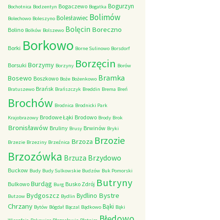
Bogurzyn
Bogaczewo
Bochotnica
Bodzentyn
Bogatka
Bolimów
Bolesławiec
Bolechowo
Boleszyno
Bolęcin
Boreczno
Bolino
Bolków
Bolszewo
Borkowo
Borki
Borne Sulinowo
Borsdorf
Borzęcin
Borzymy
Borsuki
Borzyny
Borów
Bramka
Bosewo
Boszkowo
Boże
Bożenkowo
Brańsk
Bratuszewo
Brańszczyk
Breddin
Brema
Breń
Brochów
Brodnica
Brodnicki Park
Brodowe Łąki
Brodowo
Krajobrazowy
Brody
Brok
Bronisławów
Bruliny
Brwinów
Brusy
Bryki
Brzozie
Brzoza
Brzezie
Brzeziny
Brzeźnica
Brzozówka
Brzydowo
Brzuza
Buckow
Budy
Budy Sulkowskie
Budzów
Buk Pomorski
Butryny
Burdąg
Bulkowo
Busko Zdrój
Burg
Bystre
Bydgoszcz
Bydlino
Butzow
Bydlin
Chrzany
Bąki
Bytów
Bógdał
Bączal
Bądkowo
Bąki
Błędowo