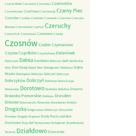
Czarnostów
Czarne Małe
Czarnocin
Czarnolas
Czarny Piec
Czarnowo
Czarnotrzew
Czarnowąż
Czarnów
Czchów
Czechów
Czerewki
Czermno
Czernice
Czeruchy
Borowe
Czernikowo
Czertyń
Czerwone
Czerwińsk
Czerwonak
Czocha
Czosnów
Czubin
Czymanowo
Cząstków
Czyżew
Dalanówek
Częstochowa
Dalnia
Daniłowo
Daleszyce
Debrzno
Delft
Dembskie
Den Haag
Dobre
Góry
Depot
Derc
Dobiegniew
Dobieżyn
Miasto
Dobrojewo
Dobrylas
Dobrzeń
Dobrzyca
Dobrzyń
Dobrzyków
Doktorce
Dolna Grupa
Dorotowo
Drawno
Domaniew
Dosłońce
Dołubno
Dresden
Drawsko Pomorskie
Drebkau
Dreszew
Drewniaczki
Drewnów
Drezdenko
Droblin
Drogiszka
Drogoszewo
Drohiczyn
Droszków
Dudy Puszczańskie
Drwalew
Drygały
Drążewo
Duninowo
Duży Dół
Dymaczewo
Dzbądzek
Dziadkowice
Działdowo
Dziecinów
Dziarny