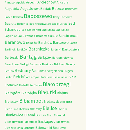
Arciechów
Arcelin
Arkadia
Annopol
Apolda
Babice
Augustówek
Augustów
Babiak
Babimost
Baboszewo
Babin
Babięta
Baby
Bachorze
Bad
Baciuty
Baderitz
Bad Freienwalde
Bad Muskau
Schandau
Bad Schwartau
Bad Sulza
Bad Sulze
Bansin
Bagienice
Bakus Wanda
Banie Mazurskie
Baraki
Baranowo
Barchów
Barczewo
Baranów
Bardo
Bartniczka
Bartodzieje
Barlinek
Bartków
Bartniki
Bartąg
Bartążek
Bartoszki
Bartłomiejowice
Baruchowo
Barłogi
Batowice
Bautzen
Bałdowo
Becejły
Bednary
Bemowo
Bergen am Rugen
Bedlno
Bełchów
Biała
Berlin
Bełżyce
Biała Góra
Biała Piska
Białobrzegi
Podlaska
Białe Błoto
Białka
Białutki
Białogóra
Białołęka
Białuty
Bibiampol
Białystok
Biedaszek
Biederitz
Bielice
Bielawy
Biedrusko
Bielawa
Bielnik
Bieniewice
Biesal
Bieżuń
Binz
Birkerod
Biskupiec
Bischofswerda
Biskupice
Bisztynek
Bobrowniki
Bobrowo
Bledzew
Bnin
Bobolice