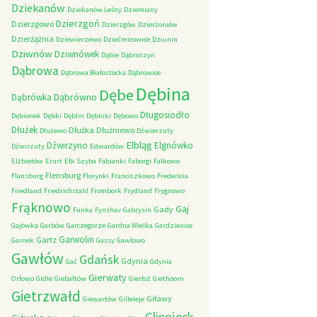
Dziekanów
Dziekanów Leśny
Dziemiany
Dzierzgoń
Dzierzgowo
Dzierzgów
Dzierżoniów
Dzierżążnia
Dziewierzewo
Dziećmirowice
Dziunin
Dziwnów
Dziwnówek
Dąbie
Dąbroszyn
Dąbrowa
Dąbrowa Białostocka
Dąbrowice
Dębina
Dębe
Dąbrówno
Dąbrówka
Długosiodło
Dębionek
Dębki
Dęblin
Dębniki
Dębowo
Dłużek
Dłużka
Dłużniewo
Dłużewo
Dźwierzuty
Elbląg
Dźwirzyno
Elgnówko
Dźwirzuty
Edwardów
Elżbietów
Erurt
Ełk Szyba
Fabianki
Faborgi
Falkowo
Flensburg
Flansburg
Florynki
Franciszkowo
Fredericia
Friedland
Friedrichstahl
Frombork
Frydland
Frygnowo
Frąknowo
Gaj
Gady
Funka
Fynshav
Gabrysin
Gajówka
Garbów
Garczegorze
Gardna Wielka
Gardzienice
Garwolin
Gartz
Garnek
Gassy
Gawłowo
Gawłów
Gdańsk
Gdynia
Gać
Gdynia
Gierwaty
Orłowo
Gidle
Giebałtów
Gierłoż
Giethoorn
Gietrzwałd
Giławy
Giewartów
Gilleleje
Glinojeck