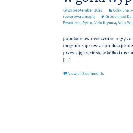
26 September 2023
Górki
,
na p
rowerowa z mapą
Gródek nad Du
Piwniczna
,
Rytro
,
Velo Krynica
,
Velo Po
popołudniowo-wieczorne mgły zosta
mogłam zaprzestać produkcji kolej
przestaję kręcić się w kółko i rusza
[…]
View all 2 comments