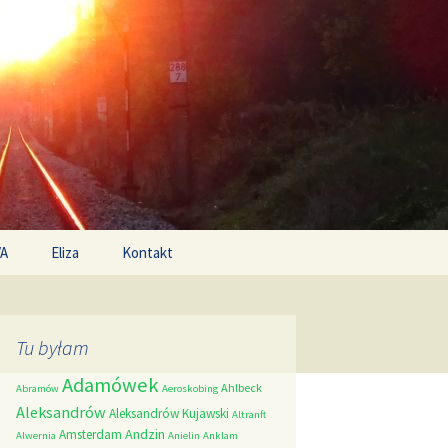
Search
/A
Eliza
Kontakt
for:
Tu byłam
Adamówek
Ahlbeck
Abramów
Aeroskobing
Aleksandrów
Aleksandrów Kujawski
Altranft
Andzin
Amsterdam
Alwernia
Anielin
Anklam