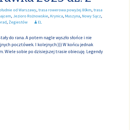
ołudnie od Warszawy
,
trasa rowerowa powyżej 80km
,
trasa
najcem
,
Jezioro Rożnowskie
,
Krynica
,
Muszyna
,
Nowy Sącz
,
prad
,
Żegiestów
EL
ły do rana. A potem nagle wyszło słońce i nie
nych pocztówek. I kolejnych:))) W końcu jednak
m. Wiele sobie po dzisiejszej trasie obiecuję. Legendy