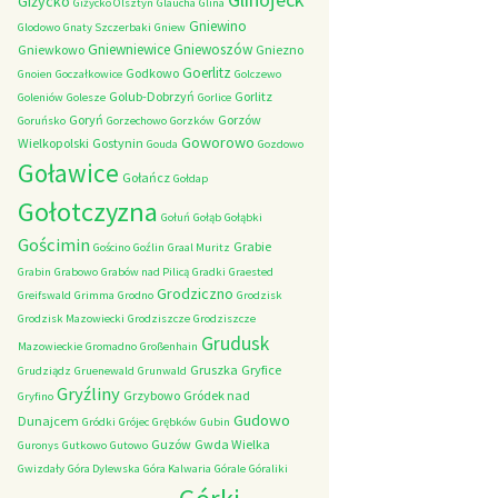
Giżycko
Giżycko Olsztyn
Glaucha
Glina
Gniewino
Glodowo
Gnaty Szczerbaki
Gniew
Gniewniewice
Gniewoszów
Gniewkowo
Gniezno
Goerlitz
Godkowo
Gnoien
Goczałkowice
Golczewo
Golub-Dobrzyń
Gorlitz
Goleniów
Golesze
Gorlice
Goryń
Gorzów
Goruńsko
Gorzechowo
Gorzków
Goworowo
Wielkopolski
Gostynin
Gouda
Gozdowo
Goławice
Gołańcz
Gołdap
Gołotczyzna
Gołuń
Gołąb
Gołąbki
Gościmin
Grabie
Gościno
Goźlin
Graal Muritz
Grabin
Grabowo
Grabów nad Pilicą
Gradki
Graested
Grodziczno
Greifswald
Grimma
Grodno
Grodzisk
Grodzisk Mazowiecki
Grodziszcze
Grodziszcze
Grudusk
Mazowieckie
Gromadno
Großenhain
Gruszka
Gryfice
Grudziądz
Gruenewald
Grunwald
Gryźliny
Grzybowo
Gródek nad
Gryfino
Gudowo
Dunajcem
Gródki
Grójec
Grębków
Gubin
Guzów
Gwda Wielka
Guronys
Gutkowo
Gutowo
Gwizdały
Góra Dylewska
Góra Kalwaria
Górale
Góraliki