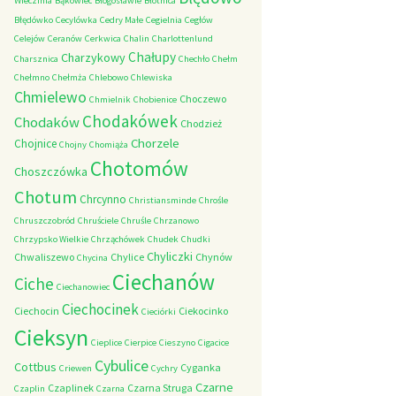
Wieczfnia
Bąkowiec
Błogosławie
Błotnica
Błędówko
Cecylówka
Cedry Małe
Cegielnia
Cegłów
Celejów
Ceranów
Cerkwica
Chalin
Charlottenlund
Chałupy
Charzykowy
Charsznica
Chechło
Chełm
Chełmno
Chełmża
Chlebowo
Chlewiska
Chmielewo
Choczewo
Chmielnik
Chobienice
Chodakówek
Chodaków
Chodzież
Chorzele
Chojnice
Chojny
Chomiąża
Chotomów
Choszczówka
Chotum
Chrcynno
Christiansminde
Chrośle
Chruszczobród
Chruściele
Chruśle
Chrzanowo
Chrzypsko Wielkie
Chrząchówek
Chudek
Chudki
Chyliczki
Chwaliszewo
Chylice
Chynów
Chycina
Ciechanów
Ciche
Ciechanowiec
Ciechocinek
Ciechocin
Ciekocinko
Cieciórki
Cieksyn
Cieplice
Cierpice
Cieszyno
Cigacice
Cybulice
Cottbus
Cyganka
Criewen
Cychry
Czarne
Czaplinek
Czarna Struga
Czaplin
Czarna