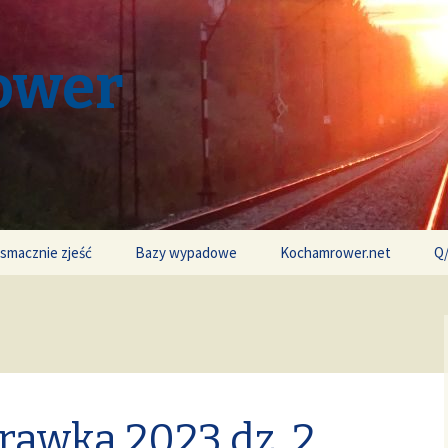
ower
 smacznie zjeść
Bazy wypadowe
Kochamrower.net
Q
rawka 2023 dz. 2