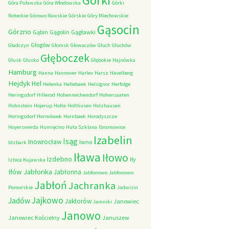
Górki
Góra Puławska
Góra Włodowska
Górki
Noteckie
Górowo Iławskie
Górskie
Góry Miechowskie
Gąsocin
Górzno
Gąbin
Gągolin
Gągławki
Głogów
Gładczyn
Głomsk
Głowaczów
Głuch
Głuchów
Głęboczek
Głusk
Głusko
Głębokie
Hajnówka
Hamburg
Hanna
Hannover
Harlev
Harsz
Havelberg
Hejdyk
Hel
Helenka
Hellebaek
Helsignor
Herfolge
Heringsdorf
Hillerod
Hohenreichendorf
Hohensaaten
Hohnstein
Hojerup
Holte
Holthusen
Holzhausen
Horingsdorf
Hormówek
Hornbaek
Horodyszcze
Hoyerswerda
Humięcino
Huta Szklana
Ibramowice
Izabelin
Isąg
Inowrocław
Iwno
Idzbark
Iława
Iłowo
Izdebno
Iły
Izbica Kujawska
Iłów
Jabłonka
Jabłonna
Jabłonowo
Jabłonowo
Jabłoń
Jachranka
Pomorskie
Jadwisin
Jajkowo
Jadów
Jaktorów
Janowiec
Jamniki
Janowo
Janowiec Kościelny
Januszew