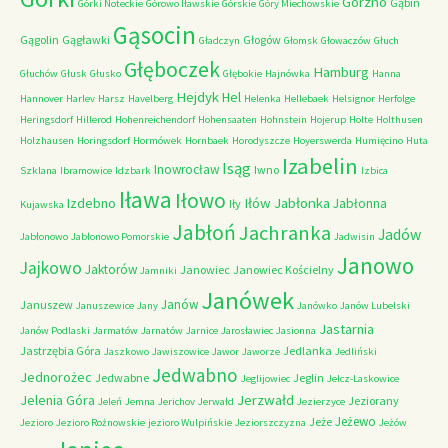
Górzno
Gąbin
Górki Noteckie
Górowo Iławskie
Górskie
Góry Miechowskie
Gąsocin
Gągolin
Gągławki
Głogów
Gładczyn
Głomsk
Głowaczów
Głuch
Głęboczek
Hamburg
Głuchów
Głusk
Głusko
Głębokie
Hajnówka
Hanna
Hejdyk
Hel
Hannover
Harlev
Harsz
Havelberg
Helenka
Hellebaek
Helsignor
Herfolge
Heringsdorf
Hillerod
Hohenreichendorf
Hohensaaten
Hohnstein
Hojerup
Holte
Holthusen
Holzhausen
Horingsdorf
Hormówek
Hornbaek
Horodyszcze
Hoyerswerda
Humięcino
Huta
Izabelin
Isąg
Inowrocław
Iwno
Szklana
Ibramowice
Idzbark
Izbica
Iława
Iłowo
Iłów
Jabłonka
Izdebno
Jabłonna
Iły
Kujawska
Jabłoń
Jachranka
Jadów
Jabłonowo
Jabłonowo Pomorskie
Jadwisin
Janowo
Jajkowo
Jaktorów
Janowiec
Janowiec Kościelny
Jamniki
Janówek
Janów
Januszew
Januszewice
Jany
Janówko
Janów Lubelski
Jastarnia
Janów Podlaski
Jarmatów
Jarnatów
Jarnice
Jarosławiec
Jasionna
Jastrzębia Góra
Jedlanka
Jaszkowo
Jawiszowice
Jawor
Jaworze
Jedliński
Jedwabno
Jednorożec
Jedwabne
Jeglin
Jeglijowiec
Jelcz-Laskowice
Jerzwałd
Jelenia Góra
Jeziorany
Jeleń
Jemna
Jerichov
Jerwałd
Jezierzyce
Jeżewo
Jeże
Jezioro
Jezioro Rożnowskie
jezioro Wulpińskie
Jeziorszczyzna
Jeżów