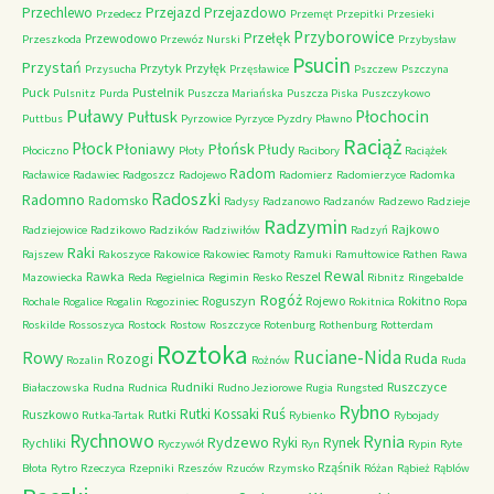
Przechlewo
Przejazd
Przejazdowo
Przedecz
Przemęt
Przepitki
Przesieki
Przyborowice
Przełęk
Przewodowo
Przeszkoda
Przewóz Nurski
Przybysław
Psucin
Przystań
Przytyk
Przyłęk
Przysucha
Przęsławice
Pszczew
Pszczyna
Puck
Pustelnik
Pulsnitz
Purda
Puszcza Mariańska
Puszcza Piska
Puszczykowo
Puławy
Pułtusk
Płochocin
Puttbus
Pyrzowice
Pyrzyce
Pyzdry
Pławno
Raciąż
Płock
Płońsk
Płoniawy
Płudy
Płociczno
Płoty
Racibory
Raciążek
Radom
Racławice
Radawiec
Radgoszcz
Radojewo
Radomierz
Radomierzyce
Radomka
Radoszki
Radomno
Radomsko
Radysy
Radzanowo
Radzanów
Radzewo
Radzieje
Radzymin
Rajkowo
Radziejowice
Radzikowo
Radzików
Radziwiłów
Radzyń
Raki
Rajszew
Rakoszyce
Rakowice
Rakowiec
Ramoty
Ramuki
Ramułtowice
Rathen
Rawa
Rewal
Rawka
Reszel
Mazowiecka
Reda
Regielnica
Regimin
Resko
Ribnitz
Ringebalde
Rogóż
Roguszyn
Rojewo
Rokitno
Rochale
Rogalice
Rogalin
Rogoziniec
Rokitnica
Ropa
Roskilde
Rossoszyca
Rostock
Rostow
Roszczyce
Rotenburg
Rothenburg
Rotterdam
Roztoka
Ruciane-Nida
Rowy
Rozogi
Ruda
Rozalin
Rożnów
Ruda
Rudniki
Ruszczyce
Białaczowska
Rudna
Rudnica
Rudno Jeziorowe
Rugia
Rungsted
Rybno
Ruś
Rutki Kossaki
Ruszkowo
Rutki
Rutka-Tartak
Rybienko
Rybojady
Rychnowo
Rynia
Rydzewo
Ryki
Rynek
Rychliki
Ryczywół
Ryn
Rypin
Ryte
Rząśnik
Błota
Rytro
Rzeczyca
Rzepniki
Rzeszów
Rzuców
Rzymsko
Różan
Rąbież
Rąblów