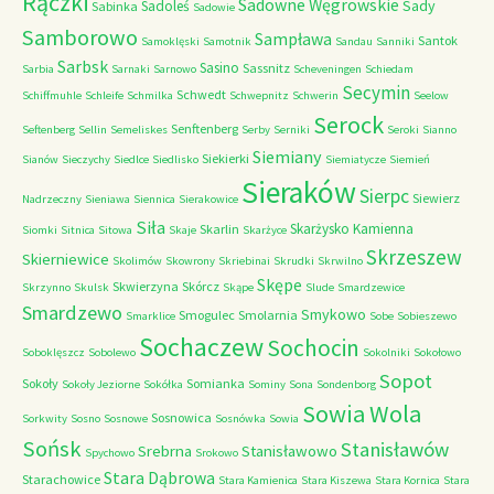
Rączki
Sadowne Węgrowskie
Sady
Sadoleś
Sabinka
Sadowie
Samborowo
Sampława
Santok
Samoklęski
Samotnik
Sandau
Sanniki
Sarbsk
Sasino
Sassnitz
Sarbia
Sarnaki
Sarnowo
Scheveningen
Schiedam
Secymin
Schwedt
Schiffmuhle
Schleife
Schmilka
Schwepnitz
Schwerin
Seelow
Serock
Senftenberg
Seftenberg
Sellin
Semeliskes
Serby
Serniki
Seroki
Sianno
Siemiany
Siekierki
Sianów
Sieczychy
Siedlce
Siedlisko
Siemiatycze
Siemień
Sieraków
Sierpc
Siewierz
Nadrzeczny
Sieniawa
Siennica
Sierakowice
Siła
Skarżysko Kamienna
Skarlin
Siomki
Sitnica
Sitowa
Skaje
Skarżyce
Skrzeszew
Skierniewice
Skolimów
Skowrony
Skriebinai
Skrudki
Skrwilno
Skępe
Skwierzyna
Skórcz
Skrzynno
Skulsk
Skąpe
Slude
Smardzewice
Smardzewo
Smykowo
Smogulec
Smolarnia
Smarklice
Sobe
Sobieszewo
Sochaczew
Sochocin
Soboklęszcz
Sobolewo
Sokolniki
Sokołowo
Sopot
Sokoły
Somianka
Sokoły Jeziorne
Sokółka
Sominy
Sona
Sondenborg
Sowia Wola
Sosnowica
Sorkwity
Sosno
Sosnowe
Sosnówka
Sowia
Sońsk
Stanisławów
Srebrna
Stanisławowo
Spychowo
Srokowo
Stara Dąbrowa
Starachowice
Stara Kamienica
Stara Kiszewa
Stara Kornica
Stara