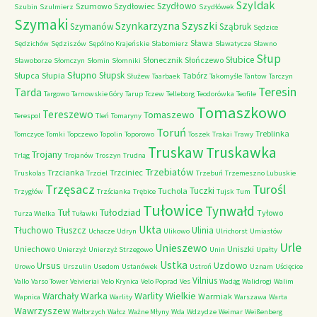
Szyldak
Szydłowo
Szumowo
Szydłowiec
Szubin
Szulmierz
Szydłówek
Szymaki
Szyszki
Szynkarzyzna
Szymanów
Sząbruk
Sędzice
Sława
Sędzichów
Sędziszów
Sępólno Krajeńskie
Słabomierz
Sławatycze
Sławno
Słup
Słubice
Słonecznik
Słończewo
Sławoborze
Słomczyn
Słomin
Słomniki
Słupno
Słupsk
Słupca
Słupia
Tabórz
Służew
Taarbaek
Takomyśle
Tantow
Tarczyn
Teresin
Tarda
Targowo
Tarnowskie Góry
Tarup
Tczew
Telleborg
Teodorówka
Teofile
Tomaszkowo
Tereszewo
Tomaszewo
Terespol
Tleń
Tomaryny
Toruń
Treblinka
Tomczyce
Tomki
Topczewo
Topolin
Toporowo
Toszek
Trakai
Trawy
Truskaw
Truskawka
Trojany
Trląg
Trojanów
Troszyn
Trudna
Trzebiatów
Trzcianka
Trzciniec
Truskolas
Trzciel
Trzebuń
Trzemeszno Lubuskie
Trzęsacz
Turośl
Tuczki
Tuchola
Trzygłów
Trzścianka
Trębice
Tujsk
Tum
Tułowice
Tynwałd
Tuł
Tułodziad
Tyłowo
Turza Wielka
Tuławki
Ukta
Tłuchowo
Tłuszcz
Ulinia
Uchacze
Udryn
Ulikowo
Ulrichorst
Umiastów
Urle
Unieszewo
Uniechowo
Uniszki
Unierzyż
Unierzyż Strzegowo
Unin
Upałty
Ustka
Ursus
Uzdowo
Urowo
Urszulin
Usedom
Ustanówek
Ustroń
Uznam
Uścięcice
Vilnius
Vallo
Varso Tower
Veivieriai
Velo Krynica
Velo Poprad
Ves
Wadąg
Walidrogi
Walim
Warka
Warlity Wielkie
Warchały
Warmiak
Wapnica
Warlity
Warszawa
Warta
Wawrzyszew
Wałbrzych
Wałcz
Ważne Młyny
Wda
Wdzydze
Weimar
Weißenberg