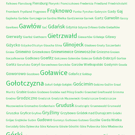
Flensburg
Falkowo
Flansburg
Florynki
Franciszkowo
Fredericia
Friedland
Friedrichstahl
Frąknowo
Gaj
Gady
Frombork
Frydland
Frygnowo
Funka
Fynshav
Gabrysin
Garwolin
Gartz
Gajówka
Garbów
Garczegorze
Gardna Wielka
Gardzienice
Garnek
Gassy
Gawłów
Gdańsk
Gdynia
Gawłowo
Gać
Gdynia Orłowo
Gidle
Giebałtów
Gietrzwałd
Gierwaty
Giławy
Gierłoż
Giethoorn
Giewartów
Gilleleje
Glinojeck
Giżycko
Giżycko Olsztyn
Glaucha
Glina
Glodowo
Gnaty Szczerbaki
Gniewino
Gniewniewice
Gniewoszów
Gniewkowo
Gniezno
Gniew
Gnoien
Goerlitz
Godkowo
Golub-Dobrzyń
Goczałkowice
Golczewo
Goleniów
Golesze
Gorlice
Gorlitz
Goryń
Gorzów Wielkopolski
Gostynin
Goruńsko
Gorzechowo
Gorzków
Gouda
Goławice
Goworowo
Gołańcz
Gozdowo
Gołdap
Gołotczyzna
Gościmin
Gołuń
Gołąb
Gołąbki
Gościno
Goźlin
Graal
Grabie
Muritz
Grabin
Grabowo
Grabów nad Pilicą
Gradki
Graested
Greifswald
Grimma
Grodziczno
Grodno
Grodzisk
Grodzisk Mazowiecki
Grodziszcze
Grodziszcze
Grudusk
Mazowieckie
Gromadno
Großenhain
Grudziądz
Gruenewald
Grunwald
Gryźliny
Gruszka
Gryfice
Grzybowo
Gródek nad Dunajcem
Gryfino
Gródki
Gudowo
Guzów
Gwda Wielka
Grójec
Grębków
Gubin
Guronys
Gutkowo
Gutowo
Gwizdały
Góra Dylewska
Góra Kalwaria
Górale
Góraliki
Góra Puławska
Góra Włodowska
Górki