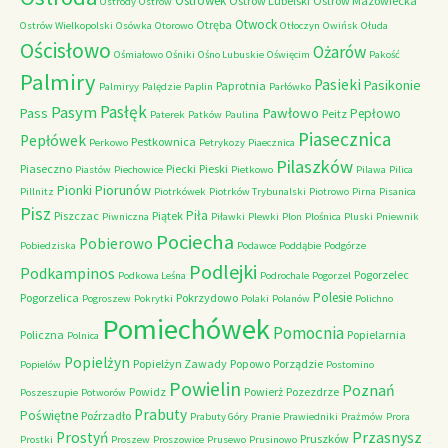
Ostrówek
Ostrów Lubelski
Ostrów Mazowiecka
Ostródy
Ostrów
Otwock
Otręba
Ostrów Wielkopolski
Osówka
Otorowo
Otłoczyn
Owińsk
Ołuda
Ościsłowo
Ożarów
Ośmiałowo
Ośniki
Ośno Lubuskie
Oświęcim
Pakość
Palmiry
Pasieki
Pasikonie
Paprotnia
Palmiryy
Palędzie
Paplin
Parłówko
Pasłęk
Pasym
Pawłowo
Pass
Pepłowo
Peitz
Paterek
Patków
Paulina
Piasecznica
Pepłówek
Pestkownica
Perkowo
Petrykozy
Piaecznica
Pilaszków
Piaseczno
Piecki
Pieski
Piastów
Piechowice
Pietkowo
Pilawa
Pilica
Piorunów
Pionki
Pillnitz
Piotrkówek
Piotrków Trybunalski
Piotrowo
Pirna
Pisanica
Pisz
Piła
Piszczac
Piątek
Piwniczna
Piławki
Plewki
Plon
Plośnica
Pluski
Pniewnik
Pociecha
Pobierowo
Pobiedziska
Podawce
Poddąbie
Podgórze
Podlejki
Podkampinos
Pogorzelec
Podkowa Leśna
Podrochale
Pogorzel
Polesie
Pogorzelica
Pokrzydowo
Pogroszew
Pokrytki
Polaki
Polanów
Polichno
Pomiechówek
Pomocnia
Policzna
Popielarnia
Polnica
Popielżyn
Popielżyn Zawady
Popowo
Porządzie
Popielów
Postomino
Powielin
Poznań
Powidz
Powierż
Pozezdrze
Poszeszupie
Potworów
Prabuty
Poświętne
Poźrzadło
Prabuty Góry
Pranie
Prawiedniki
Prażmów
Prora
Przasnysz
Prostyń
Pruszków
Prostki
Proszew
Proszowice
Prusewo
Prusinowo