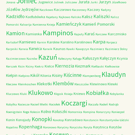
Joniec
Jurzyn
Jurata
Jugowice
Jonava
Julinek
Juliszew
Jurki
Józefkowo
Józefów
Jędrzejów
Kaczorowo
Kaczory
Kaczkowo
Kaczorowy
Kadyny
Kadzidło
Kaliszki
Kalisz
Kadłubówka
Kajetany
Kajkowo
Kalisko
Kalisz
Kamieńczyk
Kamień Pomorski
Pomorski
Kalvarija
Kamienna Knieja
Kampinos
Kamion
Karaś
Kamionka
Karczmisko
Kaputy
Karczew
Karpa
Karniewo
Karolew
Karolino
Karolinowo
Karlsdorf
Karnin
Karpacz
Karwica
Kaunas
Karpniki
Karwia
Karwik
Kawki
Kawęczyn
Kazimierz
Kazimierz Dolny
Kazuń
Kałuszyn
Kałęczyn
Kcynia
Kazimierzowo
Kaznów
Kałeczyny
Kaługa
Kiernozia
Kiezmark
Kielce
Kerszek
Kicin
Kiciny
Kiekrz
Kiełbaski
Kiełkowice
Klaudyn
Kiścinne
Kikół
Kisiny
Kiełpin
Kilonia
Kiełpino
Klampenborg
Klembów
Klekotki
Klewinowo
Klewki
Kleczew
Kleinkoschen
Kleszczów
Klukowo
Kobiałka
Kniewo
Kluczewo
Kluki
Klępsk
Knieja
Kobylanka
Koczargi
Kobyłka
Kociesze
Kocień Wielki
Kociołek
Koczała
Kodeń
Kodrąb
Kolno
Koluszki
Koenigstein
Koge
Kolesin
Komornica
Kompina
Konarzyny
Koniecpol
Konopki
Konin
Konojady
Konradowo
Konotop
Konstancin
Konstantynów Łódzki
Kopenhaga
Korytnica
Korytów
Kopalino
Koronowo
Koryciny
Koryciska
Koryta
Kosewo