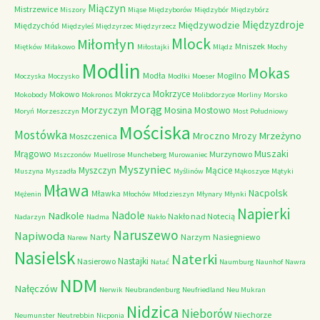
Miączyn
Mistrzewice
Miszory
Miąse
Międzyborów
Międzybór
Międzybórz
Międzyzdroje
Międzywodzie
Międzychód
Międzyleś
Międzyrzec
Międzyrzecz
Mlock
Miłomłyn
Mniszek
Miętków
Miłakowo
Miłostajki
Mlądz
Mochy
Modlin
Mokas
Modła
Mogilno
Moczyska
Moczysko
Modłki
Moeser
Mokrzyce
Mokowo
Mokrzyca
Mokobody
Mokronos
Molibdorzyce
Morliny
Morsko
Morąg
Morzyczyn
Mosina
Mostowo
Moryń
Morzeszczyn
Most Południowy
Mościska
Mostówka
Mrzeżyno
Mroczno
Mrozy
Moszczenica
Muszaki
Mrągowo
Murzynowo
Mszczonów
Muellrose
Muncheberg
Murowaniec
Myszyniec
Myszczyn
Mącice
Muszyna
Myszadła
Myślinów
Mąkoszyce
Mątyki
Mława
Nacpolsk
Mławka
Mężenin
Młochów
Młodzieszyn
Młynary
Młynki
Napierki
Nadkole
Nadole
Nakło nad Notecią
Nadarzyn
Nadma
Nakło
Naruszewo
Napiwoda
Narty
Narzym
Nasiegniewo
Narew
Nasielsk
Naterki
Nastajki
Nasierowo
Natać
Naumburg
Naunhof
Nawra
NDM
Nałęczów
Nerwik
Neubrandenburg
Neufriedland
Neu Mukran
Nidzica
Nieborów
Niechorze
Neumunster
Neutrebbin
Nicponia