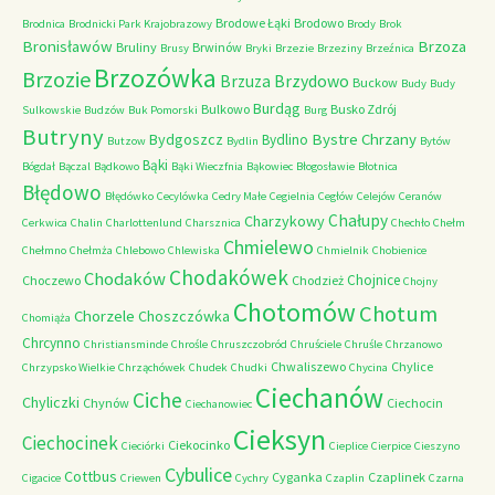
Brodowe Łąki
Brodowo
Brodnica
Brodnicki Park Krajobrazowy
Brody
Brok
Bronisławów
Brzoza
Bruliny
Brwinów
Brusy
Bryki
Brzezie
Brzeziny
Brzeźnica
Brzozówka
Brzozie
Brzydowo
Brzuza
Buckow
Budy
Budy
Burdąg
Bulkowo
Busko Zdrój
Sulkowskie
Budzów
Buk Pomorski
Burg
Butryny
Bystre Chrzany
Bydgoszcz
Bydlino
Butzow
Bydlin
Bytów
Bąki
Bógdał
Bączal
Bądkowo
Bąki Wieczfnia
Bąkowiec
Błogosławie
Błotnica
Błędowo
Błędówko
Cecylówka
Cedry Małe
Cegielnia
Cegłów
Celejów
Ceranów
Chałupy
Charzykowy
Cerkwica
Chalin
Charlottenlund
Charsznica
Chechło
Chełm
Chmielewo
Chełmno
Chełmża
Chlebowo
Chlewiska
Chmielnik
Chobienice
Chodakówek
Chodaków
Chojnice
Choczewo
Chodzież
Chojny
Chotomów
Chotum
Chorzele
Choszczówka
Chomiąża
Chrcynno
Christiansminde
Chrośle
Chruszczobród
Chruściele
Chruśle
Chrzanowo
Chwaliszewo
Chylice
Chrzypsko Wielkie
Chrząchówek
Chudek
Chudki
Chycina
Ciechanów
Ciche
Chyliczki
Chynów
Ciechocin
Ciechanowiec
Cieksyn
Ciechocinek
Ciekocinko
Cieciórki
Cieplice
Cierpice
Cieszyno
Cybulice
Cottbus
Cyganka
Czaplinek
Cigacice
Criewen
Cychry
Czaplin
Czarna