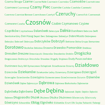
Czarne
Czarnostów
Czarna Struga
Czarne Małe
Czarnocin
Czarnolas
Czarnotrzew
Czarny Piec
Czarnowo
Czarnów
Czarnowąż
Czchów
Czechów
Czerewki
Czeruchy
Czermno
Czernice Borowe
Czernikowo
Czertyń
Czerwińsk
Czerwonak
Czosnów
Czubin
Czymanowo
Czyżew
Czerwone
Czocha
Dalnia
Cząstków
Dalanówek
Daniłowo
Częstochowa
Daleszyce
Debrzno
Delft
Den Haag
Dobre Miasto
Dembskie Góry
Depot
Derc
Dobiegniew
Dobieżyn
Dobrojewo
Dobrzyń
Dobrzyków
Dobrylas
Dobrzeń
Dobrzyca
Doktorce
Dolna Grupa
Domaniew
Dorotowo
Drawsko Pomorskie
Drawno
Dosłońce
Dołubno
Drebkau
Drogiszka
Dresden
Dreszew
Drewniaczki
Drewnów
Drezdenko
Droblin
Dudy Puszczańskie
Drogoszewo
Drohiczyn
Droszków
Drwalew
Drygały
Drążewo
Działdowo
Duninowo
Duży Dół
Dymaczewo
Dzbądzek
Dziadkowice
Dziarny
Dziekanów
Dzierzgoń
Dziecinów
Dzierzgowo
Dziekanów Leśny
Dziemiany
Dziwnów
Dzierżążnia
Dzierzgów
Dzierżoniów
Dziewierzewo
Dziećmirowice
Dziunin
Dąbrowa
Dziwnówek
Dąbie
Dąbroszyn
Dąbrowa Białostocka
Dąbrowice
Dębina
Dębe
Dąbrówno
Dąbrówka
Dębionek
Dębki
Dęblin
Dębniki
Długosiodło
Dłużek
Dłużka
Dłużniewo
Dębowo
Dłużewo
Dźwierzuty
Dźwirzuty
Elbląg
Dźwirzyno
Elgnówko
Edwardów
Elżbietów
Erurt
Ełk Szyba
Fabianki
Faborgi