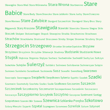
Stare
Stara Wrona
Sławogóra
Stara Wieś
Stara Wiśniewka
Starbienino
Babice
Stare Budy
Stare Drawsko
Stare Jabłonki
Stare Juchy
Stare Osieczno
Stare Załubice
Stare Worowo
Stargard Szczeciński
Starogard
Stary Brus
Stary
Stawiguda
Stary Kraszew
Stawiski
Bógpomóż
Stawisko
Stawno
Stegna
Stilo
Stoczek
Stolpen
Stolzenhagen
Stopsk
Stowęcino
Strabla
Strachomino
Strachowo
Strachów
Strachówka
Stralsund
Straszewo
Stroby
Strojec
Stromiec
Strubiny
Strych
Strzegocin
Strzegowo
Strzyżew
Strzelce
Strzelce Opolskie
Studzianki
Strzyżewo
Studzianki Nowe
Strzyżmin
Strzyżów
Sttenwijk
Studnica
Stupsk
Stęknica
Stępnica
Stężyca
Suchacz
Suchedniów
Suchodół
Suchy Las
Sufczyn
Sulerzyż
Sulejów
Sulechów
Sulibórz
Sulinowo
Sulisławice
Sulmierzyce
Sulęcin
Susz
Swarzewo
Sumowo
Sumówko
Suradówek
Suskowola
Suwałki
Svendborg
Szadki
Swąderki
Swędkowo
Syberia
Swarzędz
Swornegacie
Sypitki
Szadek
Szczecin
Szałkowo
Szczaniec
Szamocin
Szamotuły
Szarlota
Szałas
Szałe
Szczecinek
Szczekociny
Szczenurze
Szczepankowo
Szcześniki
Szczuczarz
Szczypiorno
Szczytno
Szczytniki
Szelment
Szeląg
Szczuczyn
Szczęsne
Szkotowo
Szewnica
Szklarska Poręba
Szepietowo
Szeroki Bór
Szewce
Szreńsk
Szpetal
Sztynort
Szlasy Mieszki
Szparki
Szpiegowo
Szramowo
Sztum