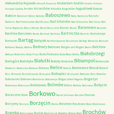
Andzin
Aleksandrów Kujawski
Amsterdam
Altranft
Alwernia
Anielin
Anklam
Arciechów
Augustówek
Arcelin
Arkadia
Augustów
Babiak
Annopol
Apolda
Baboszewo
Babice
Baciuty
Babimost
Babin
Babięta
Baby
Bachorze
Bad Schandau
Baderitz
Bad Freienwalde
Bad Muskau
Bad Schwartau
Bad Sulza
Bad
Baranowo
Bansin
Sulze
Bagienice
Bakus Wanda
Banie Mazurskie
Baraki
Baranów
Bartniczka
Barchów
Barczewo
Bartodzieje
Bardo
Barlinek
Bartków
Bartniki
Bartąg
Bartążek
Bartoszki
Bartłomiejowice
Baruchowo
Barłogi
Batowice
Bautzen
Bednary
Bełchów
Bemowo
Bergen am Rugen
Bałdowo
Becejły
Bedlno
Berlin
Białobrzegi
Biała Podlaska
Bełżyce
Biała Góra
Biała Piska
Białe Błoto
Białka
Białutki
Bibiampol
Białogóra
Białołęka
Białuty
Białystok
Biedaszek
Bielice
Bieniewice
Biesal
Bielawy
Bieżuń
Biederitz
Biedrusko
Bielawa
Bielnik
Biskupiec
Binz
Birkerod
Bischofswerda
Biskupice
Bisztynek
Bledzew
Bnin
Bobolice
Bogurzyn
Bobrowniki
Bobrowo
Bogaczewo
Bochotnica
Bodzentyn
Bogatka
Bolimów
Bolęcin
Bolesławiec
Bolino
Bolechowo
Boleszyno
Bolków
Bolszewo
Borkowo
Boreczno
Borki
Borsuki
Borne Sulinowo
Borsdorf
Borzęcin
Borzymy
Bosewo
Boszkowo
Borzyny
Borów
Boże
Bożenkowo
Brochów
Bramka
Brańsk
Bratuszewo
Brańszczyk
Breddin
Brema
Breń