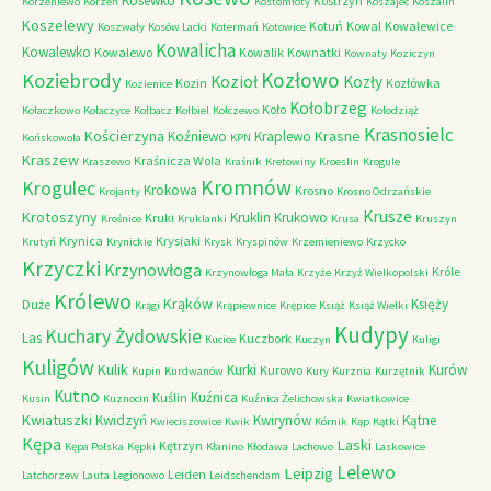
Kosewko
Kostrzyn
Korzeniewo
Korzeń
Kostomłoty
Koszajec
Koszalin
Koszelewy
Kotuń
Kowal
Kowalewice
Koszwały
Kosów Lacki
Kotermań
Kotowice
Kowalicha
Kowalewko
Kowalewo
Kowalik
Kownatki
Kownaty
Koziczyn
Kozłowo
Koziebrody
Kozioł
Kozły
Kozin
Kozłówka
Kozienice
Kołobrzeg
Koło
Kołaczkowo
Kołaczyce
Kołbacz
Kołbiel
Kołczewo
Kołodziąż
Krasnosielc
Kościerzyna
Krasne
Koźniewo
Kraplewo
Końskowola
KPN
Kraszew
Kraśnicza Wola
Kraszewo
Kraśnik
Kretowiny
Kroeslin
Krogule
Kromnów
Krogulec
Krokowa
Krosno
Krojanty
Krosno Odrzańskie
Krusze
Krotoszyny
Kruklin
Krukowo
Kruki
Krośnice
Kruklanki
Krusa
Kruszyn
Krynica
Krysiaki
Krutyń
Krynickie
Krysk
Kryspinów
Krzemieniewo
Krzycko
Krzyczki
Krzynowłoga
Króle
Krzynowłoga Mała
Krzyże
Krzyż Wielkopolski
Królewo
Krąków
Księży
Duże
Krągi
Krąpiewnice
Krępice
Książ
Książ Wielki
Kudypy
Kuchary Żydowskie
Las
Kuczbork
Kucice
Kuczyn
Kuligi
Kuligów
Kulik
Kurki
Kurów
Kurowo
Kupin
Kurdwanów
Kury
Kurznia
Kurzętnik
Kutno
Kuźnica
Kuślin
Kusin
Kuznocin
Kuźnica Żelichowska
Kwiatkowice
Kwiatuszki
Kwidzyń
Kwirynów
Kątne
Kwieciszowice
Kwik
Kórnik
Kąp
Kątki
Kępa
Laski
Kętrzyn
Kępa Polska
Kępki
Kłanino
Kłodawa
Lachowo
Laskowice
Lelewo
Leipzig
Leiden
Latchorzew
Lauta
Legionowo
Leidschendam