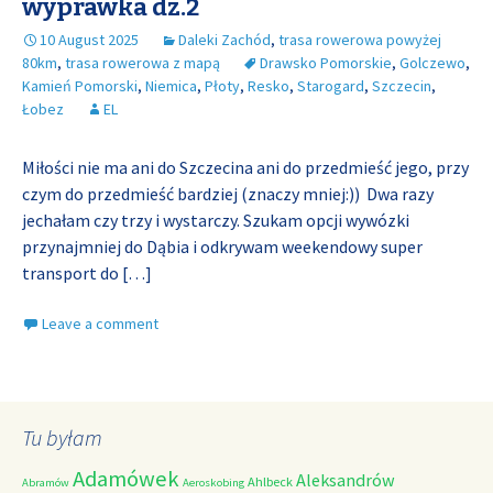
wyprawka dz.2
10 August 2025
Daleki Zachód
,
trasa rowerowa powyżej
80km
,
trasa rowerowa z mapą
Drawsko Pomorskie
,
Golczewo
,
Kamień Pomorski
,
Niemica
,
Płoty
,
Resko
,
Starogard
,
Szczecin
,
Łobez
EL
Miłości nie ma ani do Szczecina ani do przedmieść jego, przy
czym do przedmieść bardziej (znaczy mniej:)) Dwa razy
jechałam czy trzy i wystarczy. Szukam opcji wywózki
przynajmniej do Dąbia i odkrywam weekendowy super
transport do
[…]
Leave a comment
Tu byłam
Adamówek
Aleksandrów
Ahlbeck
Abramów
Aeroskobing