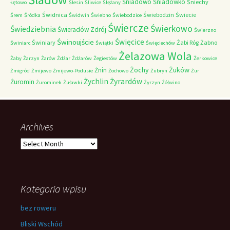
Śniadowo
Śniadówko
Śniechy
Łętowo
Ślesin
Śliwice
Ślężany
Świdnica
Świebodzin
Świecie
Śrem
Śródka
Świdwin
Świebno
Świebodzice
Świercze
Świerkowo
Świedziebnia
Świeradów Zdrój
Świerzno
Świnoujście
Święcice
Świniary
Żabi Róg
Żabno
Świniarc
Świątki
Święciechów
Żelazowa Wola
Żaby
Żarzyn
Żarów
Żdżar
Żdżarów
Żegiestów
Żerkowice
Żochy
Żuków
Żnin
Żmigród
Żmijewo
Żmijewo-Podusie
Żochowo
Żubryn
Żur
Żychlin
Żyrardów
Żuromin
Żurominek
Żuławki
Żyrzyn
Żółwino
Archives
Archives
Kategoria wpisu
bez roweru
Bliski Wschód