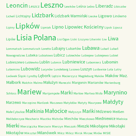
Leszno
Leoncin
Liberadz
Leszcz
Leśna
Lewków
Leśno
Libiszów
Lidzbark
Ligowo
Lidzbark Warmiński
Lichtajny
Linówno
Licheń
Lieske
Lipków
Lipno
Lipowiec Kościelny
Lipiny
Lipniak
Lipsk
Lipusz
Lisia Polana
Liwa
Lipów
Lisi Ogon
Liski
Liszyno
Litwinki
Liw
Lubawa
Lubajny
Lubartów
Lommatsch
Lommatzsch
Loretto
Lubań
Lubań
Lubicz
Lubeka
Nowogrodziec
Lubiatowo
Lubiechów
Lubiejew
Lubiejewo
Lubiel
Lubniewice
Lubomin
Lublin
Lubieszewo
Lublewko
Lubmin
Lubomierz
Lubowidz
Luszyn
Lubomino
Lucynów
Lundeborg
Lusowo
Lusławice
Luta
Lutry
Maków Maz.
Lębork
Lwówek Śląski
Lyndby
Lędzin
Macierzysz
Magdeburg
Maków
Malbork
Malużyn
Margonin
Marianów
Malchin
Malmo
Mareczki
Marienburg
Mariew
Marynino
Marki
Schloss
Marijampole
Marlow
Martwa Wisła
Małdyty
Marzewo
Marzęcino
Marózek
Maszewo
Matyldów
Matyty
Maurycew
Małocice
Małkinia
Mańki
Mdzewo
Meißen
Małe Cybulice
Małyszyn
Miedniewice
Miechów
Melibdorzyce
Mescherin
Miastko
Michrów
Mieczkowo
Mielnica
Mierki
Mikołajew
Mikołajki
Mieszki
Mierziączka
Mierzwin
Mierzyn
Mieszaki
Milanówek
Mikołajów
Miksztal
Milcz
Milicz
Mirsk
Mirzec
Mirów
MISIE