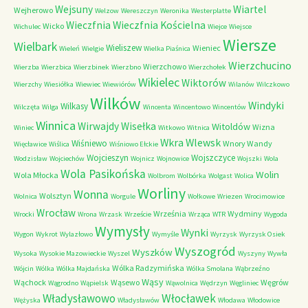
Wejsuny
Wiartel
Wejherowo
Welzow
Wereszczyn
Weronika
Westerplatte
Wieczfnia Kościelna
Wieczfnia
Wicko
Wichulec
Wiejce
Wiejsce
Wiersze
Wielbark
Wieliszew
Wieniec
Wieleń
Wielgie
Wielka Piaśnica
Wierzchucino
Wierzchowo
Wierzba
Wierzbica
Wierzbinek
Wierzbno
Wierzchołek
Wikielec
Wiktorów
Wierzchy
Wiesiółka
Wiewiec
Wiewiórów
Wilanów
Wilczkowo
Wilków
Windyki
Wilkasy
Wilczęta
Wilga
Wincenta
Wincentowo
Wincentów
Winnica
Wirwajdy
Wisełka
Witoldów
Wizna
Winiec
Witkowo
Witnica
Wkra
Wlewsk
Wiśniewo
Wnory Wandy
Więcławice
Wiślica
Wiśniowo Ełckie
Wojcieszyn
Wojszczyce
Wodzisław
Wojciechów
Wojnicz
Wojnowice
Wojszki
Wola
Wola Pasikońska
Wolin
Wola Młocka
Wolbrom
Wolbórka
Wolgast
Wolica
Worliny
Wonna
Wolsztyn
Wolnica
Worgule
Wołkowe
Wriezen
Wrocimowice
Wrocław
Września
Wydminy
Wrocki
Wrona
Wrzask
Wrzeście
Wrząca
WTR
Wygoda
Wymysły
Wynki
Wygon
Wykrot
Wylazłowo
Wymyśle
Wyrzysk
Wyrzysk Osiek
Wyszogród
Wyszków
Wysoka
Wysokie Mazowieckie
Wyszel
Wyszyny
Wywła
Wólka Radzymińska
Wójcin
Wólka
Wólka Majdańska
Wólka Smolana
Wąbrzeźno
Wąsy
Wąchock
Wąsewo
Węgrów
Wągrodno
Wąpielsk
Wąwolnica
Wędrzyn
Węgliniec
Władysławowo
Włocławek
Wężyska
Władysławów
Włodawa
Włodowice