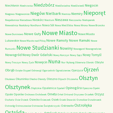
Niedzbórz
Niegocin
Niechłonin
Niedrzwica
Niedźwiadna
Niedźwiedź
Nieporęt
Niegów
Nielbark
Niemiry
Niegowa
Niegowonice
Niemica
Nieszawa
Nieskórz
Niepołomice
Nieradowo
Niestum
Nieszawka
Nietoperek
Nowa Sól
Niewodnica
Nootdorp
Nordhavn
Nowa Wieś Ełcka
Nowa Wrona
Nowe Brzesko
Nowe Miasto
Nowe Guty
Nowe Miasto
Nowe Duninowo
Nowe Ramoty
Nowe Ramuki
Lubawskie
Nowe Miasto nad Pilicą
Nowe
Nowe Studzianki
Nowiny
Rumunki
Nowogard
Nowogrodziec
Nowogród
Nowy Dwór Gdański
Nowy Tomyśl
Nowy Korczyn
Nowy Sącz
Nuna
Nowęcin
Obryte
Nowy Troszyn
Nowy Zyck
Nur
Nyborg
Obierwia
Obroki
Ojrzeń
Obrąb
Ojerzyce
Ocięte
Ocypel
Odrowąż
Ogorzelnik
Ogrodzieniec
Olsztyn
Okuninka
Oleszno
Okalewo
Olecko
Olendy
Olpuch
Olszewka
Olsztynek
Opinogóra
Opalenica
Olędzkie
Opaleń
Opoczno
Opoki
Orneta
Orzysz
Opole
Oporów
Orchowo
Orchówek
Ortel
Ortrand
Oryszew
Orzełek
Osiecko
Osiek
Oschatz
Osie
Osieck
Osieczek
Osiek Drawski
Osmolice
Osnabrueck
Ostrołęka
Ostrowite
Ostroróg
Ostroszowice
Ostrowiec Świętokrzyski
Ostróda