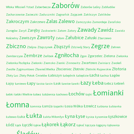
Zaborów
Włoka
Włosień
Ystad
Zaberbecze
Zaborów Leśny
Zabłudów
Zacharzowice
Zacieczki
Zaduszniki
Zagnańsk
Zajączek
Zakliczyn
Zaklików
Zalas
Zalewo
Zakroczym
Zakrzewo
Zamczysko
Zamordeje
Zarańsko
Zawady
Zawidz
Zaręby
Zarogów
Zaryń
Zaskwierki
Zatom
Zatory
Zawidz
Zawroty
Załubice
Zawiszyn
Załuski
Kościelny
Załom
Zbarzewo
Zegrze
Zbiczno
Zbąszyń
Zbójna
Zbąszynek
Zdziwój Stary
Zehren
Zgniłocha
Zembrze
Zgorzelec
Zielona
Zemborzyce
Zeńbok
Zgon
Zielonka
Zwartowo
Zielonka Pasłęcka
Zielonki
Ziemsko
Zienki
Zinnowitz
Zwiniarz
Zwoleń
Złotoria
Złocieniec
Złotniki
Zwolle
Zygmuntowo
Zławieś Wielka
Złotniki Kujawskie
Łacha
Łabiszyn
Łagów
Złoty Las
Złoty Potok
Ćmielów
Łabędnik
Łabędzie
Łachca
Łazy
Łeba
Łapy
Łajsy
Łask
Łebcz
Łebień
Łaniewo
Łasica
Łasin
Ławice
Ławki
Łomianki
Łochów
Łebki
Łebki Wielkie
Łobez
Łobżenica
Łochowo
Łojki
Łomna
Łowicz
Łomża
Łosia Wólka
Łomnica
Łopatki
Łubiana
Łubianka
Łukta
Łyna
Łyse
Łyszkowice
Łuka
Łubowo
Łukta Miłomłyn
Łysica
Łysomice
Łąkorz
Łąkorek
Łódź
Łączki
Łąck
Łąkie
Łąkoć
Łęczyca
Łęgajny
Łękawica
Śladów