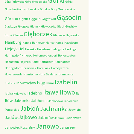
Górki
Góra Puławska
Góra Włodowska
Górki
Noteckie
Górowo Iławskie
Górskie
Góry Miechowskie
Gąsocin
Górzno
Gąbin
Gągolin
Gągławki
Głogów
Gładczyn
Głomsk
Głowaczów
Głuch
Głuchów
Głęboczek
Głusk
Głusko
Głębokie
Hajnówka
Hamburg
Hanna
Hannover
Harlev
Harsz
Havelberg
Hejdyk
Hel
Helenka
Hellebaek
Helsignor
Herfolge
Heringsdorf
Hillerod
Hohenreichendorf
Hohensaaten
Hohnstein
Hojerup
Holte
Holthusen
Holzhausen
Horingsdorf
Hormówek
Hornbaek
Horodyszcze
Hoyerswerda
Humięcino
Huta Szklana
Ibramowice
Izabelin
Isąg
Inowrocław
Iwno
Idzbark
Iława
Iłowo
Izdebno
Iły
Izbica Kujawska
Iłów
Jabłonka
Jabłonna
Jabłonowo
Jabłonowo
Jabłoń
Jachranka
Pomorskie
Jadwisin
Jajkowo
Jadów
Jaktorów
Janowiec
Jamniki
Janowo
Janowiec Kościelny
Januszew