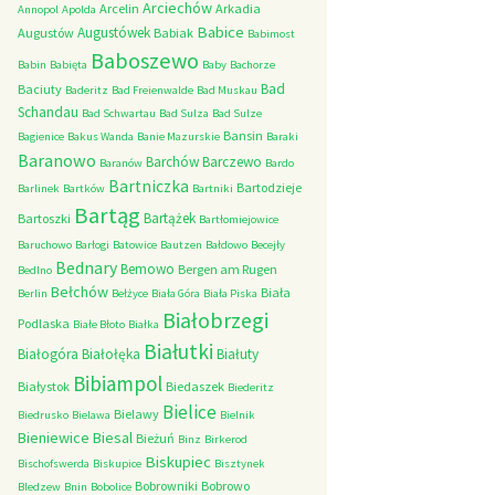
Arciechów
Arcelin
Arkadia
Annopol
Apolda
Babice
Augustówek
Augustów
Babiak
Babimost
Baboszewo
Babin
Babięta
Baby
Bachorze
Bad
Baciuty
Baderitz
Bad Freienwalde
Bad Muskau
Schandau
Bad Schwartau
Bad Sulza
Bad Sulze
Bansin
Bagienice
Bakus Wanda
Banie Mazurskie
Baraki
Baranowo
Barchów
Barczewo
Baranów
Bardo
Bartniczka
Bartodzieje
Barlinek
Bartków
Bartniki
Bartąg
Bartążek
Bartoszki
Bartłomiejowice
Baruchowo
Barłogi
Batowice
Bautzen
Bałdowo
Becejły
Bednary
Bemowo
Bergen am Rugen
Bedlno
Bełchów
Biała
Berlin
Bełżyce
Biała Góra
Biała Piska
Białobrzegi
Podlaska
Białe Błoto
Białka
Białutki
Białogóra
Białołęka
Białuty
Bibiampol
Białystok
Biedaszek
Biederitz
Bielice
Bielawy
Biedrusko
Bielawa
Bielnik
Bieniewice
Biesal
Bieżuń
Binz
Birkerod
Biskupiec
Bischofswerda
Biskupice
Bisztynek
Bobrowniki
Bobrowo
Bledzew
Bnin
Bobolice