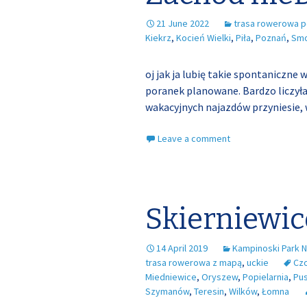
21 June 2022
trasa rowerowa 
Kiekrz
,
Kocień Wielki
,
Piła
,
Poznań
,
Smo
oj jak ja lubię takie spontaniczne 
poranek planowane. Bardzo liczył
wakacyjnych najazdów przyniesie, 
Leave a comment
Skierniewic
14 April 2019
Kampinoski Park 
trasa rowerowa z mapą
,
uckie
Cz
Miedniewice
,
Oryszew
,
Popielarnia
,
Pu
Szymanów
,
Teresin
,
Wilków
,
Łomna