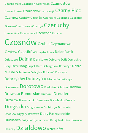
Czarnostów
Czarne Małe
Czarnocin
Czarnolas
Czarny Piec
Czarnowo
Czarnotrzew
Czarnowąż
Czarnów
Czchów
Czechów
Czerewki
Czermno
Czernice
Czeruchy
Borowe
Czernikowo
Czertyń
Czerwone
Czerwińsk
Czerwonak
Czocha
Czosnów
Czubin
Czymanowo
Cząstków
Czyżew
Dalanówek
Częstochowa
Dalnia
Daniłowo
Daleszyce
Debrzno
Delft
Dembskie
Den Haag
Dobre
Góry
Depot
Derc
Dobiegniew
Dobieżyn
Miasto
Dobrojewo
Dobrylas
Dobrzeń
Dobrzyca
Dobrzyń
Dobrzyków
Doktorce
Dolna Grupa
Dorotowo
Drawno
Domaniew
Dosłońce
Dołubno
Dresden
Drawsko Pomorskie
Drebkau
Dreszew
Drewniaczki
Drewnów
Drezdenko
Droblin
Drogiszka
Drogoszewo
Drohiczyn
Droszków
Dudy Puszczańskie
Drwalew
Drygały
Drążewo
Duninowo
Duży Dół
Dymaczewo
Dzbądzek
Dziadkowice
Działdowo
Dziecinów
Dziarny