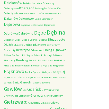
Dziekanów
Dziekanów Leśny
Dziemiany
Dzierzgoń
Dzierzgowo
Dzierzgów
Dzierżoniów
Dzierżążnia
Dziewierzewo
Dziećmirowice
Dziunin
Dziwnów
Dziwnówek
Dąbie
Dąbroszyn
Dąbrowa
Dąbrowa Białostocka
Dąbrowice
Dębina
Dębe
Dąbrówno
Dąbrówka
Długosiodło
Dębionek
Dębki
Dęblin
Dębniki
Dębowo
Dłużek
Dłużka
Dłużniewo
Dłużewo
Dźwierzuty
Elbląg
Dźwirzyno
Elgnówko
Dźwirzuty
Edwardów
Elżbietów
Erurt
Ełk Szyba
Fabianki
Faborgi
Falkowo
Flensburg
Flansburg
Florynki
Franciszkowo
Fredericia
Friedland
Friedrichstahl
Frombork
Frydland
Frygnowo
Frąknowo
Gaj
Gady
Funka
Fynshav
Gabrysin
Gajówka
Garbów
Garczegorze
Gardna Wielka
Gardzienice
Garwolin
Gartz
Garnek
Gassy
Gawłowo
Gawłów
Gdańsk
Gdynia
Gać
Gdynia
Gierwaty
Orłowo
Gidle
Giebałtów
Gierłoż
Giethoorn
Gietrzwałd
Giławy
Giewartów
Gilleleje
Glinojeck