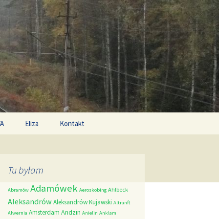
Search
/A
Eliza
Kontakt
for:
Tu byłam
Adamówek
Ahlbeck
Abramów
Aeroskobing
Aleksandrów
Aleksandrów Kujawski
Altranft
Andzin
Amsterdam
Alwernia
Anielin
Anklam