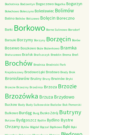
Bogurzyn
Bogaczewo
Bochotnica
Bodzentyn
Bogatka
Bolimów
Bolesławiec
Bolechowo
Boleszyno
Bolęcin
Boreczno
Bolino
Bolków
Bolszewo
Borkowo
Borki
Borne Sulinowo
Borsdorf
Borzęcin
Borzymy
Borsuki
Borzyny
Borów
Bramka
Bosewo
Boszkowo
Boże
Bożenkowo
Brańsk
Bratuszewo
Brańszczyk
Breddin
Brema
Breń
Brochów
Brodnica
Brodnicki Park
Brodowe Łąki
Brodowo
Krajobrazowy
Brody
Brok
Bronisławów
Bruliny
Brwinów
Brusy
Bryki
Brzozie
Brzoza
Brzezie
Brzeziny
Brzeźnica
Brzozówka
Brzydowo
Brzuza
Buckow
Budy
Budy Sulkowskie
Budzów
Buk Pomorski
Butryny
Burdąg
Bulkowo
Busko Zdrój
Burg
Bystre
Bydgoszcz
Bydlino
Butzow
Bydlin
Chrzany
Bąki
Bytów
Bógdał
Bączal
Bądkowo
Bąki
Błędowo