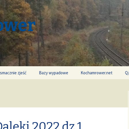
ower
 smacznie zjeść
Bazy wypadowe
Kochamrower.net
Q
aleki 2022 dz.1