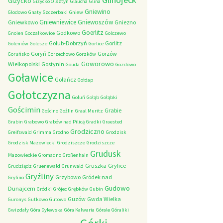
Giżycko
Giżycko Olsztyn
Glaucha
Glina
Gniewino
Glodowo
Gnaty Szczerbaki
Gniew
Gniewniewice
Gniewoszów
Gniewkowo
Gniezno
Goerlitz
Godkowo
Gnoien
Goczałkowice
Golczewo
Golub-Dobrzyń
Gorlitz
Goleniów
Golesze
Gorlice
Goryń
Gorzów
Goruńsko
Gorzechowo
Gorzków
Goworowo
Wielkopolski
Gostynin
Gouda
Gozdowo
Goławice
Gołańcz
Gołdap
Gołotczyzna
Gołuń
Gołąb
Gołąbki
Gościmin
Grabie
Gościno
Goźlin
Graal Muritz
Grabin
Grabowo
Grabów nad Pilicą
Gradki
Graested
Grodziczno
Greifswald
Grimma
Grodno
Grodzisk
Grodzisk Mazowiecki
Grodziszcze
Grodziszcze
Grudusk
Mazowieckie
Gromadno
Großenhain
Gruszka
Gryfice
Grudziądz
Gruenewald
Grunwald
Gryźliny
Grzybowo
Gródek nad
Gryfino
Gudowo
Dunajcem
Gródki
Grójec
Grębków
Gubin
Guzów
Gwda Wielka
Guronys
Gutkowo
Gutowo
Gwizdały
Góra Dylewska
Góra Kalwaria
Górale
Góraliki