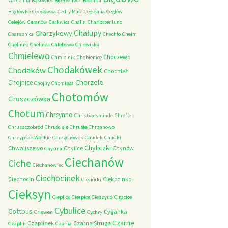
Wieczfnia
Bąkowiec
Błogosławie
Błotnica
Błędówko
Cecylówka
Cedry Małe
Cegielnia
Cegłów
Celejów
Ceranów
Cerkwica
Chalin
Charlottenlund
Chałupy
Charzykowy
Charsznica
Chechło
Chełm
Chełmno
Chełmża
Chlebowo
Chlewiska
Chmielewo
Choczewo
Chmielnik
Chobienice
Chodakówek
Chodaków
Chodzież
Chorzele
Chojnice
Chojny
Chomiąża
Chotomów
Choszczówka
Chotum
Chrcynno
Christiansminde
Chrośle
Chruszczobród
Chruściele
Chruśle
Chrzanowo
Chrzypsko Wielkie
Chrząchówek
Chudek
Chudki
Chyliczki
Chwaliszewo
Chylice
Chynów
Chycina
Ciechanów
Ciche
Ciechanowiec
Ciechocinek
Ciechocin
Ciekocinko
Cieciórki
Cieksyn
Cieplice
Cierpice
Cieszyno
Cigacice
Cybulice
Cottbus
Cyganka
Criewen
Cychry
Czarne
Czaplinek
Czarna Struga
Czaplin
Czarna