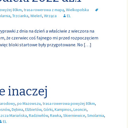
powyżej 80km
,
trasa rowerowa z mapą
,
Wielkopolska
larnia
,
Trzcianka
,
Wieleń
,
Wrząca
EL
wyprawki z dnia na dzień a właściwie z wieczora na
am, że czerwiec coś fajnego mi przed rozpoczęciem
więc bloki startowe były przygotowane. No
[…]
e inaczej
Narodowy
,
po Mazowszu
,
trasa rowerowa powyżej 80km
,
osnów
,
Dębina
,
Elżbietów
,
Górki
,
Kampinos
,
Leoncin
,
szcza Mariańska
,
Radziwiłów
,
Rawka
,
Skierniewice
,
Smolarnia
,
EL