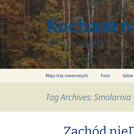
Kocham r
blog rowerowy Elizy
Skip
Mapy tras rowerowych
Foto
Gdzie
to
content
Tag Archives: Smolarnia
Zachód nieD