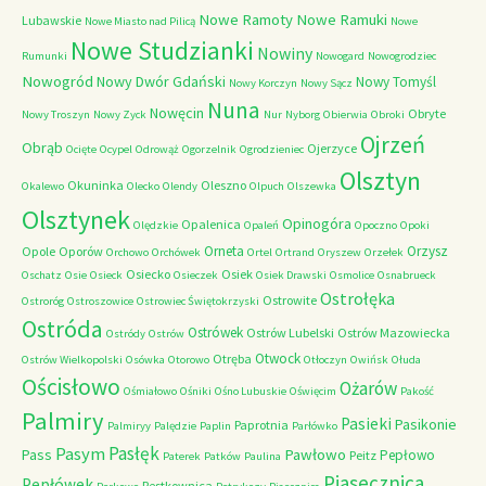
Nowe Ramoty
Nowe Ramuki
Lubawskie
Nowe Miasto nad Pilicą
Nowe
Nowe Studzianki
Nowiny
Rumunki
Nowogard
Nowogrodziec
Nowogród
Nowy Dwór Gdański
Nowy Tomyśl
Nowy Korczyn
Nowy Sącz
Nuna
Nowęcin
Obryte
Nowy Troszyn
Nowy Zyck
Nur
Nyborg
Obierwia
Obroki
Ojrzeń
Obrąb
Ojerzyce
Ocięte
Ocypel
Odrowąż
Ogorzelnik
Ogrodzieniec
Olsztyn
Okuninka
Oleszno
Okalewo
Olecko
Olendy
Olpuch
Olszewka
Olsztynek
Opinogóra
Opalenica
Olędzkie
Opaleń
Opoczno
Opoki
Orneta
Orzysz
Opole
Oporów
Orchowo
Orchówek
Ortel
Ortrand
Oryszew
Orzełek
Osiecko
Osiek
Oschatz
Osie
Osieck
Osieczek
Osiek Drawski
Osmolice
Osnabrueck
Ostrołęka
Ostrowite
Ostroróg
Ostroszowice
Ostrowiec Świętokrzyski
Ostróda
Ostrówek
Ostrów Lubelski
Ostrów Mazowiecka
Ostródy
Ostrów
Otwock
Otręba
Ostrów Wielkopolski
Osówka
Otorowo
Otłoczyn
Owińsk
Ołuda
Ościsłowo
Ożarów
Ośmiałowo
Ośniki
Ośno Lubuskie
Oświęcim
Pakość
Palmiry
Pasieki
Pasikonie
Paprotnia
Palmiryy
Palędzie
Paplin
Parłówko
Pasłęk
Pasym
Pawłowo
Pass
Pepłowo
Peitz
Paterek
Patków
Paulina
Piasecznica
Pepłówek
Pestkownica