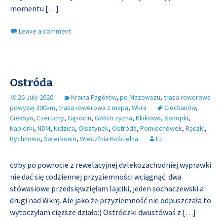
momentu
[…]
Leave a comment
Ostróda
26 July 2020
Kraina Pagórów
,
po Mazowszu
,
trasa rowerowa
powyżej 200km
,
trasa rowerowa z mapą
,
Wkra
Ciechanów
,
Cieksyn
,
Czeruchy
,
Gąsocin
,
Gołotczyzna
,
Klukowo
,
Konopki
,
Napierki
,
NDM
,
Nidzica
,
Olsztynek
,
Ostróda
,
Pomiechówek
,
Rączki
,
Rychnowo
,
Świerkowo
,
Wieczfnia Kościelna
EL
coby po powrocie z rewelacyjnej dalekozachodniej wyprawki
nie dać się codziennej przyziemności wciągnąć dwa
stówasiowe przedsięwzięłam lajciki, jeden sochaczewski a
drugi nad Wkrę. Ale jako że przyziemność nie odpuszczała to
wytoczyłam cięższe działo:) Ostródzki dwustówaś z
[…]