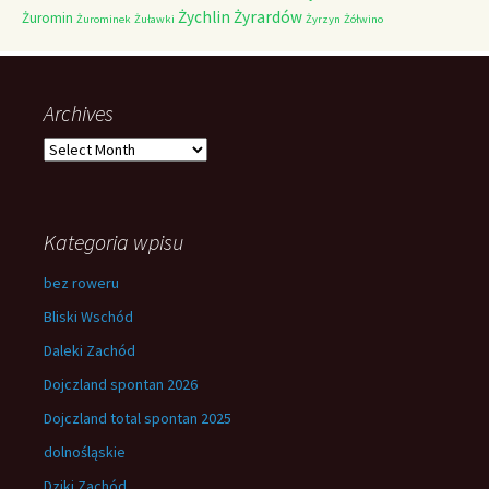
Żychlin
Żyrardów
Żuromin
Żurominek
Żuławki
Żyrzyn
Żółwino
Archives
Archives
Kategoria wpisu
bez roweru
Bliski Wschód
Daleki Zachód
Dojczland spontan 2026
Dojczland total spontan 2025
dolnośląskie
Dziki Zachód