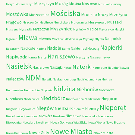
Morąg
Morzyczyn
Mosina
Mostowo
Moryń
Morzeszczyn
Most Południowy
Mościska
Mostówka
Mrzeżyno
Mroczno
Mrozy
Moszczenica
Muszaki
Mrągowo
Murzynowo
Mszczonów
Muellrose
Muncheberg
Murowaniec
Myszyniec
Myszczyn
Mącice
Muszyna
Myszadła
Myślinów
Mąkoszyce
Mątyki
Mława
Nacpolsk
Mławka
Mężenin
Młochów
Młodzieszyn
Młynary
Młynki
Napierki
Nadkole
Nadole
Nakło nad Notecią
Nadarzyn
Nadma
Nakło
Naruszewo
Napiwoda
Narty
Narzym
Nasiegniewo
Narew
Nasielsk
Naterki
Nastajki
Nasierowo
Natać
Naumburg
Naunhof
Nawra
NDM
Nałęczów
Nerwik
Neubrandenburg
Neufriedland
Neu Mukran
Nidzica
Nieborów
Niechorze
Neumunster
Neutrebbin
Nicponia
Niedzbórz
Niegocin
Niechłonin
Niedrzwica
Niedźwiadna
Niedźwiedź
Nieporęt
Niegów
Nielbark
Niemiry
Niegowa
Niegowonice
Niemica
Nieszawa
Nieskórz
Niepołomice
Nieradowo
Niestum
Nieszawka
Nietoperek
Nowa Sól
Niewodnica
Nootdorp
Nordhavn
Nowa Wieś Ełcka
Nowa Wrona
Nowe Brzesko
Nowe Miasto
Nowe Guty
Nowe Miasto
Nowe Duninowo