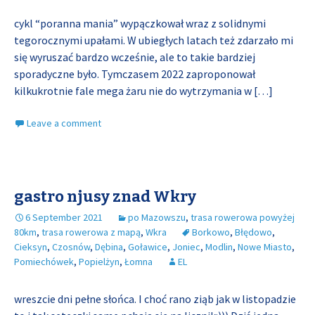
cykl “poranna mania” wypączkował wraz z solidnymi
tegorocznymi upałami. W ubiegłych latach też zdarzało mi
się wyruszać bardzo wcześnie, ale to takie bardziej
sporadyczne było. Tymczasem 2022 zaproponował
kilkukrotnie fale mega żaru nie do wytrzymania w
[…]
Leave a comment
gastro njusy znad Wkry
6 September 2021
po Mazowszu
,
trasa rowerowa powyżej
80km
,
trasa rowerowa z mapą
,
Wkra
Borkowo
,
Błędowo
,
Cieksyn
,
Czosnów
,
Dębina
,
Goławice
,
Joniec
,
Modlin
,
Nowe Miasto
,
Pomiechówek
,
Popielżyn
,
Łomna
EL
wreszcie dni pełne słońca. I choć rano ziąb jak w listopadzie