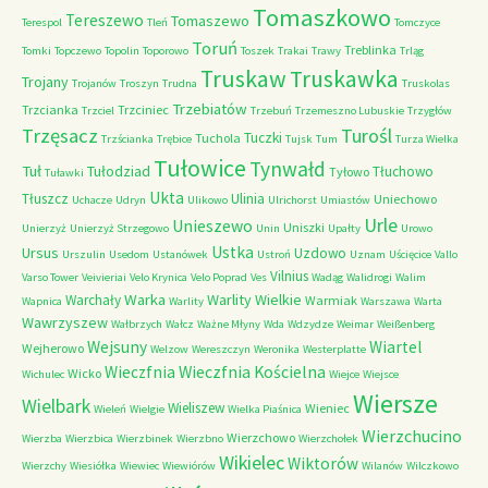
Tomaszkowo
Tereszewo
Tomaszewo
Terespol
Tleń
Tomczyce
Toruń
Treblinka
Tomki
Topczewo
Topolin
Toporowo
Toszek
Trakai
Trawy
Trląg
Truskaw
Truskawka
Trojany
Trojanów
Troszyn
Trudna
Truskolas
Trzebiatów
Trzcianka
Trzciniec
Trzciel
Trzebuń
Trzemeszno Lubuskie
Trzygłów
Trzęsacz
Turośl
Tuczki
Tuchola
Trzścianka
Trębice
Tujsk
Tum
Turza Wielka
Tułowice
Tynwałd
Tuł
Tułodziad
Tłuchowo
Tyłowo
Tuławki
Ukta
Tłuszcz
Ulinia
Uniechowo
Uchacze
Udryn
Ulikowo
Ulrichorst
Umiastów
Urle
Unieszewo
Uniszki
Unierzyż
Unierzyż Strzegowo
Unin
Upałty
Urowo
Ustka
Ursus
Uzdowo
Urszulin
Usedom
Ustanówek
Ustroń
Uznam
Uścięcice
Vallo
Vilnius
Varso Tower
Veivieriai
Velo Krynica
Velo Poprad
Ves
Wadąg
Walidrogi
Walim
Warka
Warlity Wielkie
Warchały
Warmiak
Wapnica
Warlity
Warszawa
Warta
Wawrzyszew
Wałbrzych
Wałcz
Ważne Młyny
Wda
Wdzydze
Weimar
Weißenberg
Wejsuny
Wiartel
Wejherowo
Welzow
Wereszczyn
Weronika
Westerplatte
Wieczfnia Kościelna
Wieczfnia
Wicko
Wichulec
Wiejce
Wiejsce
Wiersze
Wielbark
Wieliszew
Wieniec
Wieleń
Wielgie
Wielka Piaśnica
Wierzchucino
Wierzchowo
Wierzba
Wierzbica
Wierzbinek
Wierzbno
Wierzchołek
Wikielec
Wiktorów
Wierzchy
Wiesiółka
Wiewiec
Wiewiórów
Wilanów
Wilczkowo