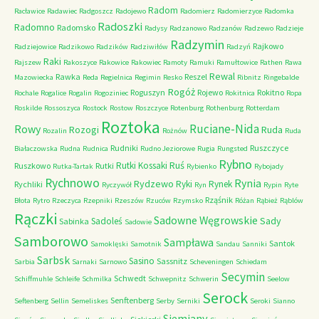
Radom
Racławice
Radawiec
Radgoszcz
Radojewo
Radomierz
Radomierzyce
Radomka
Radoszki
Radomno
Radomsko
Radysy
Radzanowo
Radzanów
Radzewo
Radzieje
Radzymin
Rajkowo
Radziejowice
Radzikowo
Radzików
Radziwiłów
Radzyń
Raki
Rajszew
Rakoszyce
Rakowice
Rakowiec
Ramoty
Ramuki
Ramułtowice
Rathen
Rawa
Rewal
Rawka
Reszel
Mazowiecka
Reda
Regielnica
Regimin
Resko
Ribnitz
Ringebalde
Rogóż
Roguszyn
Rojewo
Rokitno
Rochale
Rogalice
Rogalin
Rogoziniec
Rokitnica
Ropa
Roskilde
Rossoszyca
Rostock
Rostow
Roszczyce
Rotenburg
Rothenburg
Rotterdam
Roztoka
Ruciane-Nida
Rowy
Rozogi
Ruda
Rozalin
Rożnów
Ruda
Rudniki
Ruszczyce
Białaczowska
Rudna
Rudnica
Rudno Jeziorowe
Rugia
Rungsted
Rybno
Ruś
Rutki Kossaki
Ruszkowo
Rutki
Rutka-Tartak
Rybienko
Rybojady
Rychnowo
Rynia
Rydzewo
Ryki
Rynek
Rychliki
Ryczywół
Ryn
Rypin
Ryte
Rząśnik
Błota
Rytro
Rzeczyca
Rzepniki
Rzeszów
Rzuców
Rzymsko
Różan
Rąbież
Rąblów
Rączki
Sadowne Węgrowskie
Sady
Sadoleś
Sabinka
Sadowie
Samborowo
Sampława
Santok
Samoklęski
Samotnik
Sandau
Sanniki
Sarbsk
Sasino
Sassnitz
Sarbia
Sarnaki
Sarnowo
Scheveningen
Schiedam
Secymin
Schwedt
Schiffmuhle
Schleife
Schmilka
Schwepnitz
Schwerin
Seelow
Serock
Senftenberg
Seftenberg
Sellin
Semeliskes
Serby
Serniki
Seroki
Sianno
Siemiany