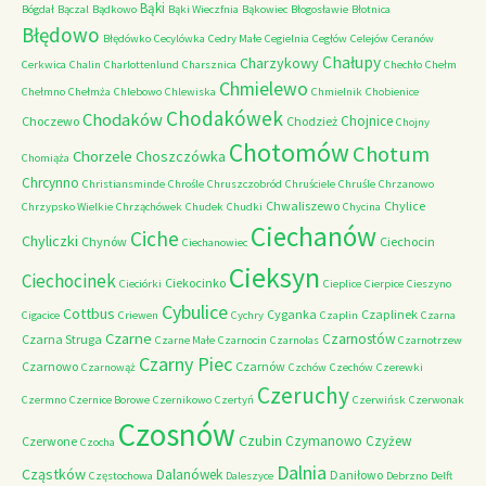
Bąki
Bógdał
Bączal
Bądkowo
Bąki Wieczfnia
Bąkowiec
Błogosławie
Błotnica
Błędowo
Błędówko
Cecylówka
Cedry Małe
Cegielnia
Cegłów
Celejów
Ceranów
Chałupy
Charzykowy
Cerkwica
Chalin
Charlottenlund
Charsznica
Chechło
Chełm
Chmielewo
Chełmno
Chełmża
Chlebowo
Chlewiska
Chmielnik
Chobienice
Chodakówek
Chodaków
Chojnice
Choczewo
Chodzież
Chojny
Chotomów
Chotum
Chorzele
Choszczówka
Chomiąża
Chrcynno
Christiansminde
Chrośle
Chruszczobród
Chruściele
Chruśle
Chrzanowo
Chwaliszewo
Chylice
Chrzypsko Wielkie
Chrząchówek
Chudek
Chudki
Chycina
Ciechanów
Ciche
Chyliczki
Chynów
Ciechocin
Ciechanowiec
Cieksyn
Ciechocinek
Ciekocinko
Cieciórki
Cieplice
Cierpice
Cieszyno
Cybulice
Cottbus
Cyganka
Czaplinek
Cigacice
Criewen
Cychry
Czaplin
Czarna
Czarne
Czarnostów
Czarna Struga
Czarne Małe
Czarnocin
Czarnolas
Czarnotrzew
Czarny Piec
Czarnowo
Czarnów
Czarnowąż
Czchów
Czechów
Czerewki
Czeruchy
Czermno
Czernice Borowe
Czernikowo
Czertyń
Czerwińsk
Czerwonak
Czosnów
Czubin
Czymanowo
Czyżew
Czerwone
Czocha
Dalnia
Cząstków
Dalanówek
Daniłowo
Częstochowa
Daleszyce
Debrzno
Delft