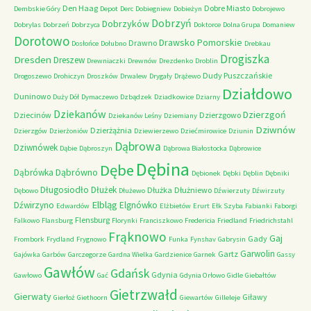
Den Haag
Dobre Miasto
Dembskie Góry
Depot
Derc
Dobiegniew
Dobieżyn
Dobrojewo
Dobrzyń
Dobrzyków
Dobrylas
Dobrzeń
Dobrzyca
Doktorce
Dolna Grupa
Domaniew
Dorotowo
Drawsko Pomorskie
Drawno
Dosłońce
Dołubno
Drebkau
Drogiszka
Dresden
Dreszew
Drewniaczki
Drewnów
Drezdenko
Droblin
Dudy Puszczańskie
Drogoszewo
Drohiczyn
Droszków
Drwalew
Drygały
Drążewo
Działdowo
Duninowo
Duży Dół
Dymaczewo
Dzbądzek
Dziadkowice
Dziarny
Dziekanów
Dzierzgoń
Dziecinów
Dzierzgowo
Dziekanów Leśny
Dziemiany
Dziwnów
Dzierżążnia
Dzierzgów
Dzierżoniów
Dziewierzewo
Dziećmirowice
Dziunin
Dąbrowa
Dziwnówek
Dąbie
Dąbroszyn
Dąbrowa Białostocka
Dąbrowice
Dębina
Dębe
Dąbrówno
Dąbrówka
Dębionek
Dębki
Dęblin
Dębniki
Długosiodło
Dłużek
Dłużka
Dłużniewo
Dębowo
Dłużewo
Dźwierzuty
Dźwirzuty
Elbląg
Dźwirzyno
Elgnówko
Edwardów
Elżbietów
Erurt
Ełk Szyba
Fabianki
Faborgi
Flensburg
Falkowo
Flansburg
Florynki
Franciszkowo
Fredericia
Friedland
Friedrichstahl
Frąknowo
Gaj
Gady
Frombork
Frydland
Frygnowo
Funka
Fynshav
Gabrysin
Garwolin
Gartz
Gajówka
Garbów
Garczegorze
Gardna Wielka
Gardzienice
Garnek
Gassy
Gawłów
Gdańsk
Gdynia
Gawłowo
Gać
Gdynia Orłowo
Gidle
Giebałtów
Gietrzwałd
Gierwaty
Giławy
Gierłoż
Giethoorn
Giewartów
Gilleleje