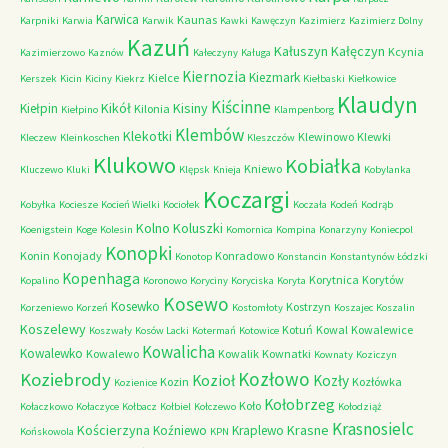
Karwica
Kaunas
Karpniki
Karwia
Karwik
Kawki
Kawęczyn
Kazimierz
Kazimierz Dolny
Kazuń
Kałuszyn
Kałęczyn
Kcynia
Kazimierzowo
Kaznów
Kałeczyny
Kaługa
Kiernozia
Kiezmark
Kielce
Kerszek
Kicin
Kiciny
Kiekrz
Kiełbaski
Kiełkowice
Klaudyn
Kiścinne
Kikół
Kisiny
Kiełpin
Kilonia
Kiełpino
Klampenborg
Klembów
Klekotki
Klewinowo
Klewki
Kleczew
Kleinkoschen
Kleszczów
Klukowo
Kobiałka
Kniewo
Kluczewo
Kluki
Klępsk
Knieja
Kobylanka
Koczargi
Kobyłka
Kociesze
Kocień Wielki
Kociołek
Koczała
Kodeń
Kodrąb
Kolno
Koluszki
Koenigstein
Koge
Kolesin
Komornica
Kompina
Konarzyny
Koniecpol
Konopki
Konin
Konojady
Konradowo
Konotop
Konstancin
Konstantynów Łódzki
Kopenhaga
Korytnica
Korytów
Kopalino
Koronowo
Koryciny
Koryciska
Koryta
Kosewo
Kosewko
Kostrzyn
Korzeniewo
Korzeń
Kostomłoty
Koszajec
Koszalin
Koszelewy
Kotuń
Kowal
Kowalewice
Koszwały
Kosów Lacki
Kotermań
Kotowice
Kowalicha
Kowalewko
Kowalewo
Kowalik
Kownatki
Kownaty
Koziczyn
Kozłowo
Koziebrody
Kozioł
Kozły
Kozin
Kozłówka
Kozienice
Kołobrzeg
Koło
Kołaczkowo
Kołaczyce
Kołbacz
Kołbiel
Kołczewo
Kołodziąż
Krasnosielc
Kościerzyna
Krasne
Koźniewo
Kraplewo
Końskowola
KPN