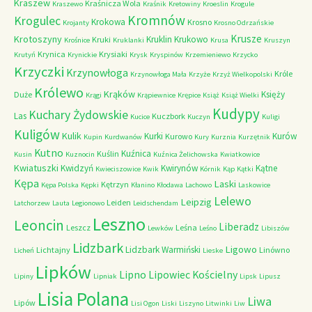
Kraszew
Kraśnicza Wola
Kraszewo
Kraśnik
Kretowiny
Kroeslin
Krogule
Kromnów
Krogulec
Krokowa
Krosno
Krojanty
Krosno Odrzańskie
Krusze
Krotoszyny
Kruklin
Krukowo
Kruki
Krośnice
Kruklanki
Krusa
Kruszyn
Krynica
Krysiaki
Krutyń
Krynickie
Krysk
Kryspinów
Krzemieniewo
Krzycko
Krzyczki
Krzynowłoga
Króle
Krzynowłoga Mała
Krzyże
Krzyż Wielkopolski
Królewo
Krąków
Księży
Duże
Krągi
Krąpiewnice
Krępice
Książ
Książ Wielki
Kudypy
Kuchary Żydowskie
Las
Kuczbork
Kucice
Kuczyn
Kuligi
Kuligów
Kulik
Kurki
Kurów
Kurowo
Kupin
Kurdwanów
Kury
Kurznia
Kurzętnik
Kutno
Kuźnica
Kuślin
Kusin
Kuznocin
Kuźnica Żelichowska
Kwiatkowice
Kwiatuszki
Kwidzyń
Kwirynów
Kątne
Kwieciszowice
Kwik
Kórnik
Kąp
Kątki
Kępa
Laski
Kętrzyn
Kępa Polska
Kępki
Kłanino
Kłodawa
Lachowo
Laskowice
Lelewo
Leipzig
Leiden
Latchorzew
Lauta
Legionowo
Leidschendam
Leszno
Leoncin
Liberadz
Leszcz
Leśna
Lewków
Leśno
Libiszów
Lidzbark
Ligowo
Lidzbark Warmiński
Lichtajny
Linówno
Licheń
Lieske
Lipków
Lipno
Lipowiec Kościelny
Lipiny
Lipniak
Lipsk
Lipusz
Lisia Polana
Liwa
Lipów
Lisi Ogon
Liski
Liszyno
Litwinki
Liw