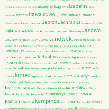
Izabelin
Isąg
Inowrocław
Iwno
Szklana
Ibramowice
Idzbark
Izbica
Iława
Iłowo
Iłów
Jabłonka
Izdebno
Jabłonna
Iły
Kujawska
Jabłoń
Jachranka
Jadów
Jabłonowo
Jabłonowo Pomorskie
Jadwisin
Janowo
Jajkowo
Jaktorów
Janowiec
Janowiec Kościelny
Jamniki
Janówek
Janów
Januszew
Januszewice
Jany
Janówko
Janów Lubelski
Jastarnia
Janów Podlaski
Jarmatów
Jarnatów
Jarnice
Jarosławiec
Jasionna
Jastrzębia Góra
Jedlanka
Jaszkowo
Jawiszowice
Jawor
Jaworze
Jedliński
Jedwabno
Jednorożec
Jedwabne
Jeglin
Jeglijowiec
Jelcz-Laskowice
Jerzwałd
Jelenia Góra
Jeziorany
Jeleń
Jemna
Jerichov
Jerwałd
Jezierzyce
Jeżewo
Jeże
Jezioro
Jezioro Rożnowskie
jezioro Wulpińskie
Jeziorszczyzna
Jeżów
Joniec
Jurzyn
Jurata
Jugowice
Jonava
Julinek
Juliszew
Jurki
Józefkowo
Józefów
Jędrzejów
Kaczorowo
Kaczory
Kaczkowo
Kaczorowy
Kadyny
Kadzidło
Kaliszki
Kalisz
Kadłubówka
Kajetany
Kajkowo
Kalisko
Kalisz
Kamieńczyk
Kamień Pomorski
Pomorski
Kalvarija
Kamienna Knieja
Kampinos
Kamion
Karaś
Kamionka
Karczmisko
Kaputy
Karczew
Karpa
Karniewo
Karolew
Karolino
Karolinowo
Karlsdorf
Karnin
Karpacz