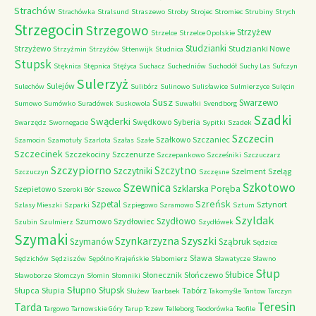
Strachów
Strachówka
Stralsund
Straszewo
Stroby
Strojec
Stromiec
Strubiny
Strych
Strzegocin
Strzegowo
Strzyżew
Strzelce
Strzelce Opolskie
Studzianki
Strzyżewo
Studzianki Nowe
Strzyżmin
Strzyżów
Sttenwijk
Studnica
Stupsk
Stęknica
Stępnica
Stężyca
Suchacz
Suchedniów
Suchodół
Suchy Las
Sufczyn
Sulerzyż
Sulejów
Sulechów
Sulibórz
Sulinowo
Sulisławice
Sulmierzyce
Sulęcin
Susz
Swarzewo
Sumowo
Sumówko
Suradówek
Suskowola
Suwałki
Svendborg
Szadki
Swąderki
Swędkowo
Syberia
Swarzędz
Swornegacie
Sypitki
Szadek
Szczecin
Szałkowo
Szczaniec
Szamocin
Szamotuły
Szarlota
Szałas
Szałe
Szczecinek
Szczekociny
Szczenurze
Szczepankowo
Szcześniki
Szczuczarz
Szczypiorno
Szczytno
Szczytniki
Szelment
Szeląg
Szczuczyn
Szczęsne
Szkotowo
Szewnica
Szklarska Poręba
Szepietowo
Szeroki Bór
Szewce
Szreńsk
Szpetal
Sztynort
Szlasy Mieszki
Szparki
Szpiegowo
Szramowo
Sztum
Szyldak
Szydłowo
Szumowo
Szydłowiec
Szubin
Szulmierz
Szydłówek
Szymaki
Szyszki
Szynkarzyzna
Szymanów
Sząbruk
Sędzice
Sława
Sędzichów
Sędziszów
Sępólno Krajeńskie
Słabomierz
Sławatycze
Sławno
Słup
Słubice
Słonecznik
Słończewo
Sławoborze
Słomczyn
Słomin
Słomniki
Słupno
Słupsk
Słupca
Słupia
Tabórz
Służew
Taarbaek
Takomyśle
Tantow
Tarczyn
Teresin
Tarda
Targowo
Tarnowskie Góry
Tarup
Tczew
Telleborg
Teodorówka
Teofile