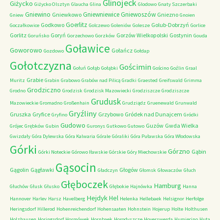
Glinojeck
Giżycko
Giżycko Olsztyn
Glaucha
Glina
Glodowo
Gnaty Szczerbaki
Gniewino
Gniewniewice
Gniewoszów
Gniewkowo
Gniezno
Gniew
Gnoien
Goerlitz
Godkowo
Golub-Dobrzyń
Goczałkowice
Golczewo
Goleniów
Golesze
Gorlice
Gorlitz
Goryń
Gorzów Wielkopolski
Gostynin
Goruńsko
Gorzechowo
Gorzków
Gouda
Goławice
Goworowo
Gołańcz
Gozdowo
Gołdap
Gołotczyzna
Gościmin
Gołuń
Gołąb
Gołąbki
Gościno
Goźlin
Graal
Grabie
Muritz
Grabin
Grabowo
Grabów nad Pilicą
Gradki
Graested
Greifswald
Grimma
Grodziczno
Grodno
Grodzisk
Grodzisk Mazowiecki
Grodziszcze
Grodziszcze
Grudusk
Mazowieckie
Gromadno
Großenhain
Grudziądz
Gruenewald
Grunwald
Gryźliny
Gruszka
Gryfice
Grzybowo
Gródek nad Dunajcem
Gryfino
Gródki
Gudowo
Guzów
Gwda Wielka
Grójec
Grębków
Gubin
Guronys
Gutkowo
Gutowo
Gwizdały
Góra Dylewska
Góra Kalwaria
Górale
Góraliki
Góra Puławska
Góra Włodowska
Górki
Górzno
Gąbin
Górki Noteckie
Górowo Iławskie
Górskie
Góry Miechowskie
Gąsocin
Gągolin
Gągławki
Głogów
Gładczyn
Głomsk
Głowaczów
Głuch
Głęboczek
Hamburg
Głuchów
Głusk
Głusko
Głębokie
Hajnówka
Hanna
Hejdyk
Hel
Hannover
Harlev
Harsz
Havelberg
Helenka
Hellebaek
Helsignor
Herfolge
Heringsdorf
Hillerod
Hohenreichendorf
Hohensaaten
Hohnstein
Hojerup
Holte
Holthusen
Holzhausen
Horingsdorf
Hormówek
Hornbaek
Horodyszcze
Hoyerswerda
Humięcino
Huta