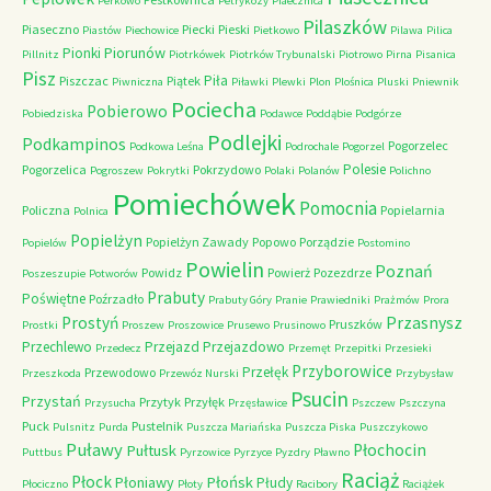
Perkowo
Petrykozy
Piaecznica
Pilaszków
Piaseczno
Piecki
Pieski
Piastów
Piechowice
Pietkowo
Pilawa
Pilica
Piorunów
Pionki
Pillnitz
Piotrkówek
Piotrków Trybunalski
Piotrowo
Pirna
Pisanica
Pisz
Piła
Piszczac
Piątek
Piwniczna
Piławki
Plewki
Plon
Plośnica
Pluski
Pniewnik
Pociecha
Pobierowo
Pobiedziska
Podawce
Poddąbie
Podgórze
Podlejki
Podkampinos
Pogorzelec
Podkowa Leśna
Podrochale
Pogorzel
Polesie
Pogorzelica
Pokrzydowo
Pogroszew
Pokrytki
Polaki
Polanów
Polichno
Pomiechówek
Pomocnia
Policzna
Popielarnia
Polnica
Popielżyn
Popielżyn Zawady
Popowo
Porządzie
Popielów
Postomino
Powielin
Poznań
Powidz
Powierż
Pozezdrze
Poszeszupie
Potworów
Prabuty
Poświętne
Poźrzadło
Prabuty Góry
Pranie
Prawiedniki
Prażmów
Prora
Przasnysz
Prostyń
Pruszków
Prostki
Proszew
Proszowice
Prusewo
Prusinowo
Przechlewo
Przejazd
Przejazdowo
Przedecz
Przemęt
Przepitki
Przesieki
Przyborowice
Przełęk
Przewodowo
Przeszkoda
Przewóz Nurski
Przybysław
Psucin
Przystań
Przytyk
Przyłęk
Przysucha
Przęsławice
Pszczew
Pszczyna
Puck
Pustelnik
Pulsnitz
Purda
Puszcza Mariańska
Puszcza Piska
Puszczykowo
Puławy
Pułtusk
Płochocin
Puttbus
Pyrzowice
Pyrzyce
Pyzdry
Pławno
Raciąż
Płock
Płońsk
Płoniawy
Płudy
Płociczno
Płoty
Racibory
Raciążek