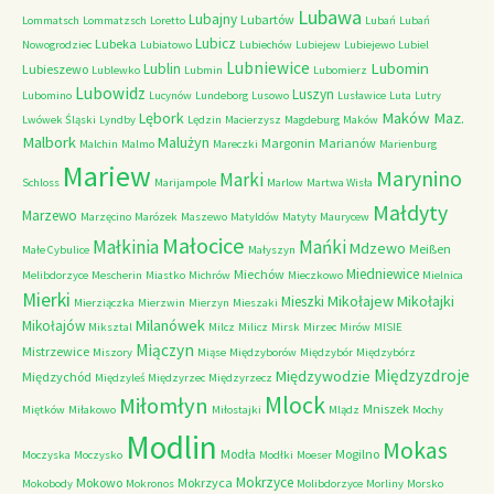
Lubawa
Lubajny
Lubartów
Lommatsch
Lommatzsch
Loretto
Lubań
Lubań
Lubicz
Lubeka
Nowogrodziec
Lubiatowo
Lubiechów
Lubiejew
Lubiejewo
Lubiel
Lubniewice
Lubomin
Lublin
Lubieszewo
Lublewko
Lubmin
Lubomierz
Lubowidz
Luszyn
Lubomino
Lucynów
Lundeborg
Lusowo
Lusławice
Luta
Lutry
Maków Maz.
Lębork
Lwówek Śląski
Lyndby
Lędzin
Macierzysz
Magdeburg
Maków
Malbork
Malużyn
Margonin
Marianów
Malchin
Malmo
Mareczki
Marienburg
Mariew
Marynino
Marki
Schloss
Marijampole
Marlow
Martwa Wisła
Małdyty
Marzewo
Marzęcino
Marózek
Maszewo
Matyldów
Matyty
Maurycew
Małocice
Małkinia
Mańki
Mdzewo
Meißen
Małe Cybulice
Małyszyn
Miedniewice
Miechów
Melibdorzyce
Mescherin
Miastko
Michrów
Mieczkowo
Mielnica
Mierki
Mikołajew
Mikołajki
Mieszki
Mierziączka
Mierzwin
Mierzyn
Mieszaki
Milanówek
Mikołajów
Miksztal
Milcz
Milicz
Mirsk
Mirzec
Mirów
MISIE
Miączyn
Mistrzewice
Miszory
Miąse
Międzyborów
Międzybór
Międzybórz
Międzyzdroje
Międzywodzie
Międzychód
Międzyleś
Międzyrzec
Międzyrzecz
Mlock
Miłomłyn
Mniszek
Miętków
Miłakowo
Miłostajki
Mlądz
Mochy
Modlin
Mokas
Modła
Mogilno
Moczyska
Moczysko
Modłki
Moeser
Mokrzyce
Mokowo
Mokrzyca
Mokobody
Mokronos
Molibdorzyce
Morliny
Morsko