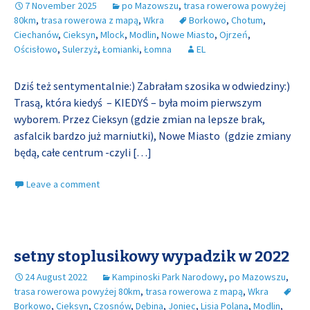
7 November 2025
po Mazowszu
,
trasa rowerowa powyżej
80km
,
trasa rowerowa z mapą
,
Wkra
Borkowo
,
Chotum
,
Ciechanów
,
Cieksyn
,
Mlock
,
Modlin
,
Nowe Miasto
,
Ojrzeń
,
Ościsłowo
,
Sulerzyż
,
Łomianki
,
Łomna
EL
Dziś też sentymentalnie:) Zabrałam szosika w odwiedziny:)
Trasą, która kiedyś – KIEDYŚ – była moim pierwszym
wyborem. Przez Cieksyn (gdzie zmian na lepsze brak,
asfalcik bardzo już marniutki), Nowe Miasto (gdzie zmiany
będą, całe centrum -czyli
[…]
Leave a comment
setny stoplusikowy wypadzik w 2022
24 August 2022
Kampinoski Park Narodowy
,
po Mazowszu
,
trasa rowerowa powyżej 80km
,
trasa rowerowa z mapą
,
Wkra
Borkowo
,
Cieksyn
,
Czosnów
,
Dębina
,
Joniec
,
Lisia Polana
,
Modlin
,