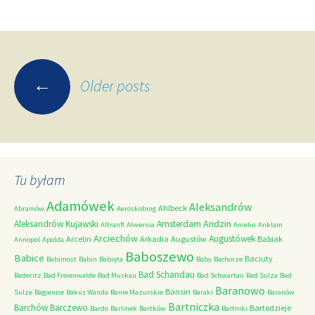
Posts
←
Older posts
navigation
Tu byłam
Adamówek
Aleksandrów
Ahlbeck
Abramów
Aeroskobing
Andzin
Aleksandrów Kujawski
Amsterdam
Altranft
Alwernia
Anielin
Anklam
Arciechów
Augustówek
Arcelin
Arkadia
Augustów
Babiak
Annopol
Apolda
Baboszewo
Babice
Baciuty
Babimost
Babin
Babięta
Baby
Bachorze
Bad Schandau
Baderitz
Bad Freienwalde
Bad Muskau
Bad Schwartau
Bad Sulza
Bad
Baranowo
Bansin
Sulze
Bagienice
Bakus Wanda
Banie Mazurskie
Baraki
Baranów
Bartniczka
Barchów
Barczewo
Bartodzieje
Bardo
Barlinek
Bartków
Bartniki