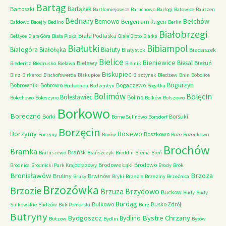
Bartąg
Bartążek
Bartoszki
Bartłomiejowice
Baruchowo
Barłogi
Batowice
Bautzen
Bednary
Bełchów
Bemowo
Bergen am Rugen
Bałdowo
Becejły
Bedlno
Berlin
Białobrzegi
Biała Podlaska
Bełżyce
Biała Góra
Biała Piska
Białe Błoto
Białka
Białutki
Bibiampol
Białogóra
Białołęka
Białuty
Białystok
Biedaszek
Bielice
Bieniewice
Biesal
Bielawy
Bieżuń
Biederitz
Biedrusko
Bielawa
Bielnik
Biskupiec
Binz
Birkerod
Bischofswerda
Biskupice
Bisztynek
Bledzew
Bnin
Bobolice
Bogurzyn
Bobrowniki
Bobrowo
Bogaczewo
Bochotnica
Bodzentyn
Bogatka
Bolimów
Bolęcin
Bolesławiec
Bolino
Bolechowo
Boleszyno
Bolków
Bolszewo
Borkowo
Boreczno
Borki
Borsuki
Borne Sulinowo
Borsdorf
Borzęcin
Borzymy
Bosewo
Boszkowo
Borzyny
Borów
Boże
Bożenkowo
Brochów
Bramka
Brańsk
Bratuszewo
Brańszczyk
Breddin
Brema
Breń
Brodowe Łąki
Brodowo
Brodnica
Brodnicki Park Krajobrazowy
Brody
Brok
Bronisławów
Brzoza
Bruliny
Brwinów
Brusy
Bryki
Brzezie
Brzeziny
Brzeźnica
Brzozówka
Brzozie
Brzydowo
Brzuza
Buckow
Budy
Budy
Burdąg
Bulkowo
Busko Zdrój
Sulkowskie
Budzów
Buk Pomorski
Burg
Butryny
Bystre Chrzany
Bydgoszcz
Bydlino
Butzow
Bydlin
Bytów