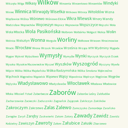
Wilków
Windyki
Wilkasy
Wilczęta
Wilga
Wincenta
Wincentowo
Wincentów
Winnica
Wirwajdy
Wisełka
Witoldów
Wizna
Winiec
Witkowo
Witnica
Wkra
Wlewsk
Wiśniewo
Wnory Wandy
Więcławice
Wiślica
Wiśniowo Ełckie
Wojcieszyn
Wojszczyce
Wodzisław
Wojciechów
Wojnicz
Wojnowice
Wojszki
Wola
Wola Pasikońska
Wolin
Wola Młocka
Wolbrom
Wolbórka
Wolgast
Wolica
Worliny
Wonna
Wolsztyn
Wolnica
Worgule
Wołkowe
Wriezen
Wrocimowice
Wrocław
Września
Wydminy
Wrocki
Wrona
Wrzask
Wrzeście
Wrząca
WTR
Wygoda
Wymysły
Wynki
Wygon
Wykrot
Wylazłowo
Wymyśle
Wyrzysk
Wyrzysk Osiek
Wyszogród
Wyszków
Wysoka
Wysokie Mazowieckie
Wyszel
Wyszyny
Wywła
Wólka Radzymińska
Wójcin
Wólka
Wólka Majdańska
Wólka Smolana
Wąbrzeźno
Wąsy
Wąchock
Wąsewo
Węgrów
Wągrodno
Wąpielsk
Wąwolnica
Wędrzyn
Węgliniec
Władysławowo
Włocławek
Wężyska
Władysławów
Włodawa
Włodowice
Zaborów
Włoka
Włosień
Ystad
Zaberbecze
Zaborów Leśny
Zabłudów
Zacharzowice
Zacieczki
Zaduszniki
Zagnańsk
Zajączek
Zakliczyn
Zaklików
Zalas
Zalewo
Zakroczym
Zakrzewo
Zamczysko
Zamordeje
Zarańsko
Zawady
Zawidz
Zaręby
Zarogów
Zaryń
Zaskwierki
Zatom
Zatory
Zawidz
Zawroty
Załubice
Zawiszyn
Załuski
Kościelny
Załom
Zbarzewo