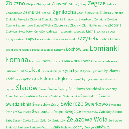
Zegrze
Zbiczno
Zbąszyń
Zbójna
Zbąszynek
Zdziwój Stary
Zehren
Zgniłocha
Zembrze
Zgorzelec
Zielona
Zemborzyce
Zeńbok
Zgon
Zielonka
Zwartowo
Zielonka Pasłęcka
Zielonki
Ziemsko
Zienki
Zinnowitz
Zwiniarz
Zwoleń
Złotoria
Złocieniec
Złotniki
Zwolle
Zygmuntowo
Zławieś Wielka
Złotniki Kujawskie
Łacha
Łabiszyn
Łagów
Złoty Las
Złoty Potok
Ćmielów
Łabędnik
Łabędzie
Łachca
Łazy
Łeba
Łapy
Łajsy
Łask
Łebcz
Łebień
Łaniewo
Łasica
Łasin
Ławice
Ławki
Łomianki
Łochów
Łebki
Łebki Wielkie
Łobez
Łobżenica
Łochowo
Łojki
Łomna
Łowicz
Łomża
Łosia Wólka
Łomnica
Łopatki
Łubiana
Łubianka
Łukta
Łyna
Łyse
Łyszkowice
Łuka
Łubowo
Łukta Miłomłyn
Łysica
Łysomice
Łąkorz
Łąkorek
Łódź
Łączki
Łąck
Łąkie
Łąkoć
Łęczyca
Łęgajny
Łękawica
Śladów
Śniadowo
Śniadówko
Śniechy
Łętowo
Ślesin
Śliwice
Ślężany
Świdnica
Świebodzin
Świecie
Śrem
Śródka
Świdwin
Świebno
Świebodzice
Świercze
Świerkowo
Świedziebnia
Świeradów Zdrój
Świerzno
Świnoujście
Święcice
Świniary
Żabi Róg
Żabno
Świniarc
Świątki
Święciechów
Żelazowa Wola
Żaby
Żarzyn
Żarów
Żdżar
Żdżarów
Żegiestów
Żerkowice
Żochy
Żuków
Żnin
Żmigród
Żmijewo
Żmijewo-Podusie
Żochowo
Żubryn
Żur