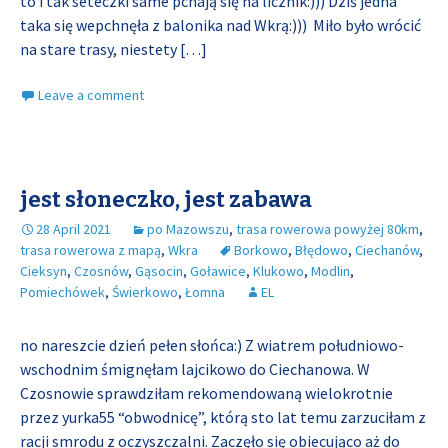
to i tak seteczki same pchają się na licznik:))) Dziś jedna
taka się wepchnęła z balonika nad Wkrą:))) Miło było wrócić
na stare trasy, niestety
[…]
Leave a comment
jest słoneczko, jest zabawa
28 April 2021
po Mazowszu
,
trasa rowerowa powyżej 80km
,
trasa rowerowa z mapą
,
Wkra
Borkowo
,
Błędowo
,
Ciechanów
,
Cieksyn
,
Czosnów
,
Gąsocin
,
Goławice
,
Klukowo
,
Modlin
,
Pomiechówek
,
Świerkowo
,
Łomna
EL
no nareszcie dzień pełen słońca:) Z wiatrem południowo-
wschodnim śmignęłam lajcikowo do Ciechanowa. W
Czosnowie sprawdziłam rekomendowaną wielokrotnie
przez yurka55 “obwodnicę”, którą sto lat temu zarzuciłam z
racji smrodu z oczyszczalni. Zaczęło się obiecująco aż do