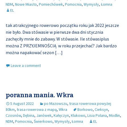
NDM
,
Nowe Miasto
,
Pomiechówek
,
Pomocnia
,
Wymysły
,
Łomna
EL
tak atrakcyjnego rowerowo początku roku jak 2022 jeszcze
nie było. Dwa stówasie w pierwsze dwa dni stycznia
zachęciły mnie do zabawy. W stówasie. Ile stówasiplus
można Z PRZYJEMNOŚCIĄ w roku przejechać? Jak bardzo
można napakować sezon
[…]
Leave a comment
poranna mania. Wkra
5 August 2022
po Mazowszu
,
trasa rowerowa powyżej
80km
,
trasa rowerowa z mapą
,
Wkra
Borkowo
,
Cieksyn
,
Czosnów
,
Dębina
,
Janówek
,
Kałęczyn
,
Klukowo
,
Lisia Polana
,
Modlin
,
NDM
,
Pomocnia
,
Świerkowo
,
Wymysły
,
Łomna
EL