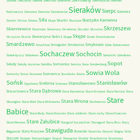
Siekierki
Sianów
Sieczychy
Siedlce
Siedlisko
Siemiatycze
Siemień
Sieraków
Sierpc
Siewierz
Nadrzeczny
Sieniawa
Siennica
Sierakowice
Siła
Skarżysko Kamienna
Skarlin
Siomki
Sitnica
Sitowa
Skaje
Skarżyce
Skrzeszew
Skierniewice
Skolimów
Skowrony
Skriebinai
Skrudki
Skrwilno
Skępe
Skwierzyna
Skórcz
Skrzynno
Skulsk
Skąpe
Slude
Smardzewice
Smardzewo
Smykowo
Smogulec
Smolarnia
Smarklice
Sobe
Sobieszewo
Sochaczew
Sochocin
Soboklęszcz
Sobolewo
Sokolniki
Sokołowo
Sopot
Sokoły
Somianka
Sokoły Jeziorne
Sokółka
Sominy
Sona
Sondenborg
Sowia Wola
Sosnowica
Sorkwity
Sosno
Sosnowe
Sosnówka
Sowia
Sońsk
Stanisławów
Srebrna
Stanisławowo
Spychowo
Srokowo
Stara Dąbrowa
Starachowice
Stara Kamienica
Stara Kiszewa
Stara Kornica
Stara
Stare
Stara Wrona
Sławogóra
Stara Wieś
Stara Wiśniewka
Starbienino
Babice
Stare Budy
Stare Drawsko
Stare Jabłonki
Stare Juchy
Stare Osieczno
Stare Załubice
Stare Worowo
Stargard Szczeciński
Starogard
Stary Brus
Stary
Stawiguda
Stary Kraszew
Stawiski
Bógpomóż
Stawisko
Stawno
Stegna
Stilo
Stoczek
Stolpen
Stolzenhagen
Stopsk
Stowęcino
Strabla
Strachomino
Strachowo