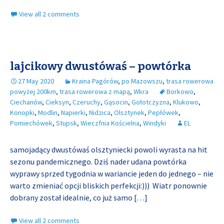
View all 2 comments
lajcikowy dwustówaś – powtórka
27 May 2020
Kraina Pagórów
,
po Mazowszu
,
trasa rowerowa
powyżej 200km
,
trasa rowerowa z mapą
,
Wkra
Borkowo
,
Ciechanów
,
Cieksyn
,
Czeruchy
,
Gąsocin
,
Gołotczyzna
,
Klukowo
,
Konopki
,
Modlin
,
Napierki
,
Nidzica
,
Olsztynek
,
Pepłówek
,
Pomiechówek
,
Stupsk
,
Wieczfnia Kościelna
,
Windyki
EL
samojadący dwustówaś olsztyniecki powoli wyrasta na hit
sezonu pandemicznego. Dziś nader udana powtórka
wyprawy sprzed tygodnia w wariancie jeden do jednego – nie
warto zmieniać opcji bliskich perfekcji:))) Wiatr ponownie
dobrany został idealnie, co już samo
[…]
View all 2 comments