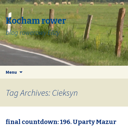
Kocham rower
blog rowerowy Elizy
Skip
Search
Menu
to
for:
content
Tag Archives: Cieksyn
final countdown: 196. Uparty Mazur