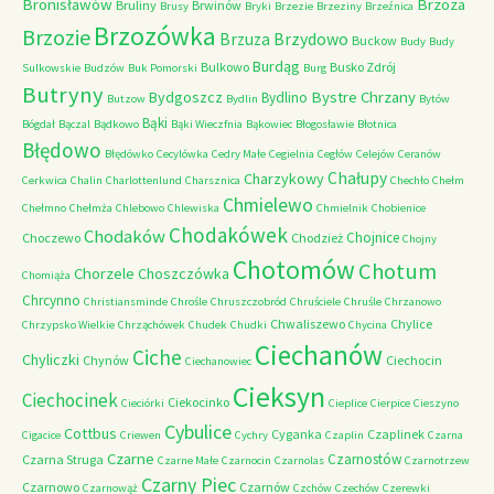
Bronisławów
Brzoza
Bruliny
Brwinów
Brusy
Bryki
Brzezie
Brzeziny
Brzeźnica
Brzozówka
Brzozie
Brzydowo
Brzuza
Buckow
Budy
Budy
Burdąg
Bulkowo
Busko Zdrój
Sulkowskie
Budzów
Buk Pomorski
Burg
Butryny
Bystre Chrzany
Bydgoszcz
Bydlino
Butzow
Bydlin
Bytów
Bąki
Bógdał
Bączal
Bądkowo
Bąki Wieczfnia
Bąkowiec
Błogosławie
Błotnica
Błędowo
Błędówko
Cecylówka
Cedry Małe
Cegielnia
Cegłów
Celejów
Ceranów
Chałupy
Charzykowy
Cerkwica
Chalin
Charlottenlund
Charsznica
Chechło
Chełm
Chmielewo
Chełmno
Chełmża
Chlebowo
Chlewiska
Chmielnik
Chobienice
Chodakówek
Chodaków
Chojnice
Choczewo
Chodzież
Chojny
Chotomów
Chotum
Chorzele
Choszczówka
Chomiąża
Chrcynno
Christiansminde
Chrośle
Chruszczobród
Chruściele
Chruśle
Chrzanowo
Chwaliszewo
Chylice
Chrzypsko Wielkie
Chrząchówek
Chudek
Chudki
Chycina
Ciechanów
Ciche
Chyliczki
Chynów
Ciechocin
Ciechanowiec
Cieksyn
Ciechocinek
Ciekocinko
Cieciórki
Cieplice
Cierpice
Cieszyno
Cybulice
Cottbus
Cyganka
Czaplinek
Cigacice
Criewen
Cychry
Czaplin
Czarna
Czarne
Czarnostów
Czarna Struga
Czarne Małe
Czarnocin
Czarnolas
Czarnotrzew
Czarny Piec
Czarnowo
Czarnów
Czarnowąż
Czchów
Czechów
Czerewki