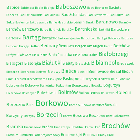
Baboszewo
Babice
Baciuty
Babimost
Babin
Babięta
Baby
Bachorze
Bad Schandau
Baderitz
Bad Freienwalde
Bad Muskau
Bad Schwartau
Bad Sulza
Bad
Baranowo
Bansin
Sulze
Bagienice
Bakus Wanda
Banie Mazurskie
Baraki
Baranów
Bartniczka
Barchów
Barczewo
Bartodzieje
Bardo
Barlinek
Bartków
Bartniki
Bartąg
Bartążek
Bartoszki
Bartłomiejowice
Baruchowo
Barłogi
Batowice
Bautzen
Bednary
Bełchów
Bemowo
Bergen am Rugen
Bałdowo
Becejły
Bedlno
Berlin
Białobrzegi
Biała Podlaska
Bełżyce
Biała Góra
Biała Piska
Białe Błoto
Białka
Białutki
Bibiampol
Białogóra
Białołęka
Białuty
Białystok
Biedaszek
Bielice
Bieniewice
Biesal
Bielawy
Bieżuń
Biederitz
Biedrusko
Bielawa
Bielnik
Biskupiec
Binz
Birkerod
Bischofswerda
Biskupice
Bisztynek
Bledzew
Bnin
Bobolice
Bogurzyn
Bobrowniki
Bobrowo
Bogaczewo
Bochotnica
Bodzentyn
Bogatka
Bolimów
Bolęcin
Bolesławiec
Bolino
Bolechowo
Boleszyno
Bolków
Bolszewo
Borkowo
Boreczno
Borki
Borsuki
Borne Sulinowo
Borsdorf
Borzęcin
Borzymy
Bosewo
Boszkowo
Borzyny
Borów
Boże
Bożenkowo
Brochów
Bramka
Brańsk
Bratuszewo
Brańszczyk
Breddin
Brema
Breń
Brodowe Łąki
Brodowo
Brodnica
Brodnicki Park Krajobrazowy
Brody
Brok