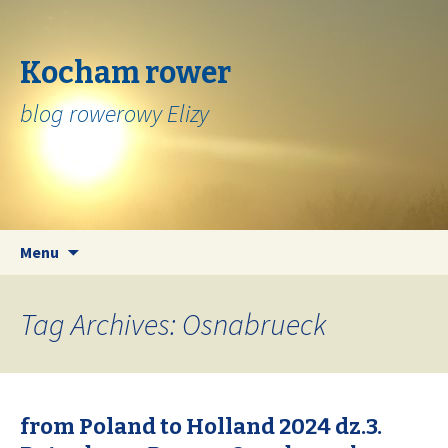
Kocham rower
blog rowerowy Elizy
Skip
Search
Menu
to
for:
content
Tag Archives: Osnabrueck
from Poland to Holland 2024 dz.3.