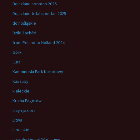
Dojczland spontan 2026
Dojczland total spontan 2025
dolnośląskie
Dziki Zachód
from Poland to Holland 2024
Górki
Jura
Kampinoski Park Narodowy
Kaszuby
kieleckie
Kraina Pagórów
lasy i jeziora
Litwa
lubelskie
na południe od Warszawy