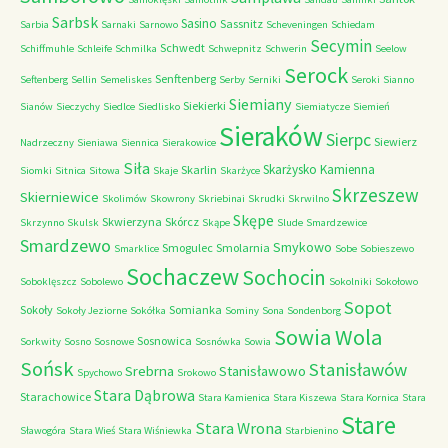
Sarbsk
Sasino
Sassnitz
Sarbia
Sarnaki
Sarnowo
Scheveningen
Schiedam
Secymin
Schwedt
Schiffmuhle
Schleife
Schmilka
Schwepnitz
Schwerin
Seelow
Serock
Senftenberg
Seftenberg
Sellin
Semeliskes
Serby
Serniki
Seroki
Sianno
Siemiany
Siekierki
Sianów
Sieczychy
Siedlce
Siedlisko
Siemiatycze
Siemień
Sieraków
Sierpc
Siewierz
Nadrzeczny
Sieniawa
Siennica
Sierakowice
Siła
Skarżysko Kamienna
Skarlin
Siomki
Sitnica
Sitowa
Skaje
Skarżyce
Skrzeszew
Skierniewice
Skolimów
Skowrony
Skriebinai
Skrudki
Skrwilno
Skępe
Skwierzyna
Skórcz
Skrzynno
Skulsk
Skąpe
Slude
Smardzewice
Smardzewo
Smykowo
Smogulec
Smolarnia
Smarklice
Sobe
Sobieszewo
Sochaczew
Sochocin
Soboklęszcz
Sobolewo
Sokolniki
Sokołowo
Sopot
Sokoły
Somianka
Sokoły Jeziorne
Sokółka
Sominy
Sona
Sondenborg
Sowia Wola
Sosnowica
Sorkwity
Sosno
Sosnowe
Sosnówka
Sowia
Sońsk
Stanisławów
Srebrna
Stanisławowo
Spychowo
Srokowo
Stara Dąbrowa
Starachowice
Stara Kamienica
Stara Kiszewa
Stara Kornica
Stara
Stare
Stara Wrona
Sławogóra
Stara Wieś
Stara Wiśniewka
Starbienino