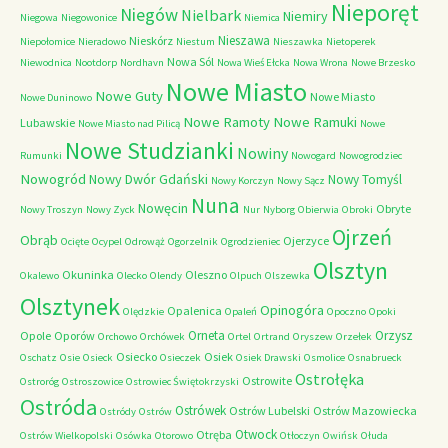
Nieporęt
Niegów
Nielbark
Niemiry
Niegowa
Niegowonice
Niemica
Nieszawa
Nieskórz
Niepołomice
Nieradowo
Niestum
Nieszawka
Nietoperek
Nowa Sól
Niewodnica
Nootdorp
Nordhavn
Nowa Wieś Ełcka
Nowa Wrona
Nowe Brzesko
Nowe Miasto
Nowe Guty
Nowe Miasto
Nowe Duninowo
Nowe Ramoty
Nowe Ramuki
Lubawskie
Nowe Miasto nad Pilicą
Nowe
Nowe Studzianki
Nowiny
Rumunki
Nowogard
Nowogrodziec
Nowogród
Nowy Dwór Gdański
Nowy Tomyśl
Nowy Korczyn
Nowy Sącz
Nuna
Nowęcin
Obryte
Nowy Troszyn
Nowy Zyck
Nur
Nyborg
Obierwia
Obroki
Ojrzeń
Obrąb
Ojerzyce
Ocięte
Ocypel
Odrowąż
Ogorzelnik
Ogrodzieniec
Olsztyn
Okuninka
Oleszno
Okalewo
Olecko
Olendy
Olpuch
Olszewka
Olsztynek
Opinogóra
Opalenica
Olędzkie
Opaleń
Opoczno
Opoki
Orneta
Orzysz
Opole
Oporów
Orchowo
Orchówek
Ortel
Ortrand
Oryszew
Orzełek
Osiecko
Osiek
Oschatz
Osie
Osieck
Osieczek
Osiek Drawski
Osmolice
Osnabrueck
Ostrołęka
Ostrowite
Ostroróg
Ostroszowice
Ostrowiec Świętokrzyski
Ostróda
Ostrówek
Ostrów Lubelski
Ostrów Mazowiecka
Ostródy
Ostrów
Otwock
Otręba
Ostrów Wielkopolski
Osówka
Otorowo
Otłoczyn
Owińsk
Ołuda