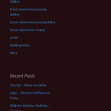
300km
trasa rowerowa powyżej
400km
trasa rowerowa powyżej 80km
trasa rowerowa z mapą
uckie
Wielkopolska
Wkra
Recent Posts
Olsztyn – Iława via Łukta
Łapy – Olsztyn via Puszcza
Piska
450k km lifetime. Małkinia –
Olsztyn