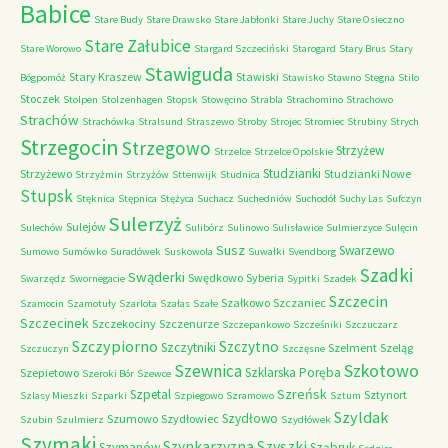
Babice
Stare Budy
Stare Drawsko
Stare Jabłonki
Stare Juchy
Stare Osieczno
Stare Załubice
Stare Worowo
Stargard Szczeciński
Starogard
Stary Brus
Stary
Stawiguda
Stary Kraszew
Stawiski
Bógpomóż
Stawisko
Stawno
Stegna
Stilo
Stoczek
Stolpen
Stolzenhagen
Stopsk
Stowęcino
Strabla
Strachomino
Strachowo
Strachów
Strachówka
Stralsund
Straszewo
Stroby
Strojec
Stromiec
Strubiny
Strych
Strzegocin
Strzegowo
Strzyżew
Strzelce
Strzelce Opolskie
Studzianki
Strzyżewo
Studzianki Nowe
Strzyżmin
Strzyżów
Sttenwijk
Studnica
Stupsk
Stęknica
Stępnica
Stężyca
Suchacz
Suchedniów
Suchodół
Suchy Las
Sufczyn
Sulerzyż
Sulejów
Sulechów
Sulibórz
Sulinowo
Sulisławice
Sulmierzyce
Sulęcin
Susz
Swarzewo
Sumowo
Sumówko
Suradówek
Suskowola
Suwałki
Svendborg
Szadki
Swąderki
Swędkowo
Syberia
Swarzędz
Swornegacie
Sypitki
Szadek
Szczecin
Szałkowo
Szczaniec
Szamocin
Szamotuły
Szarlota
Szałas
Szałe
Szczecinek
Szczekociny
Szczenurze
Szczepankowo
Szcześniki
Szczuczarz
Szczypiorno
Szczytno
Szczytniki
Szelment
Szeląg
Szczuczyn
Szczęsne
Szkotowo
Szewnica
Szklarska Poręba
Szepietowo
Szeroki Bór
Szewce
Szreńsk
Szpetal
Sztynort
Szlasy Mieszki
Szparki
Szpiegowo
Szramowo
Sztum
Szyldak
Szydłowo
Szumowo
Szydłowiec
Szubin
Szulmierz
Szydłówek
Szymaki
Szyszki
Szynkarzyzna
Szymanów
Sząbruk