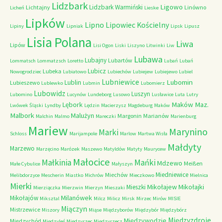
Lidzbark
Ligowo
Lidzbark Warmiński
Lichtajny
Linówno
Licheń
Lieske
Lipków
Lipno
Lipowiec Kościelny
Lipiny
Lipniak
Lipsk
Lipusz
Lisia Polana
Liwa
Lipów
Lisi Ogon
Liski
Liszyno
Litwinki
Liw
Lubawa
Lubajny
Lubartów
Lommatsch
Lommatzsch
Loretto
Lubań
Lubań
Lubicz
Lubeka
Nowogrodziec
Lubiatowo
Lubiechów
Lubiejew
Lubiejewo
Lubiel
Lubniewice
Lubomin
Lublin
Lubieszewo
Lublewko
Lubmin
Lubomierz
Lubowidz
Luszyn
Lubomino
Lucynów
Lundeborg
Lusowo
Lusławice
Luta
Lutry
Maków Maz.
Lębork
Lwówek Śląski
Lyndby
Lędzin
Macierzysz
Magdeburg
Maków
Malbork
Malużyn
Margonin
Marianów
Malchin
Malmo
Mareczki
Marienburg
Mariew
Marynino
Marki
Schloss
Marijampole
Marlow
Martwa Wisła
Małdyty
Marzewo
Marzęcino
Marózek
Maszewo
Matyldów
Matyty
Maurycew
Małocice
Małkinia
Mańki
Mdzewo
Meißen
Małe Cybulice
Małyszyn
Miedniewice
Miechów
Melibdorzyce
Mescherin
Miastko
Michrów
Mieczkowo
Mielnica
Mierki
Mikołajew
Mikołajki
Mieszki
Mierziączka
Mierzwin
Mierzyn
Mieszaki
Milanówek
Mikołajów
Miksztal
Milcz
Milicz
Mirsk
Mirzec
Mirów
MISIE
Miączyn
Mistrzewice
Miszory
Miąse
Międzyborów
Międzybór
Międzybórz
Międzyzdroje
Międzywodzie
Międzychód
Międzyleś
Międzyrzec
Międzyrzecz