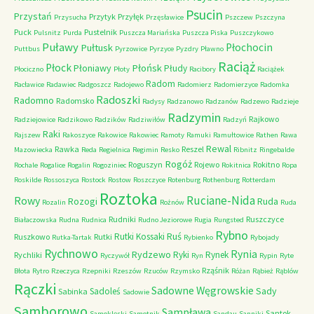
Psucin
Przystań
Przytyk
Przyłęk
Przysucha
Przęsławice
Pszczew
Pszczyna
Puck
Pustelnik
Pulsnitz
Purda
Puszcza Mariańska
Puszcza Piska
Puszczykowo
Puławy
Pułtusk
Płochocin
Puttbus
Pyrzowice
Pyrzyce
Pyzdry
Pławno
Raciąż
Płock
Płońsk
Płoniawy
Płudy
Płociczno
Płoty
Racibory
Raciążek
Radom
Racławice
Radawiec
Radgoszcz
Radojewo
Radomierz
Radomierzyce
Radomka
Radoszki
Radomno
Radomsko
Radysy
Radzanowo
Radzanów
Radzewo
Radzieje
Radzymin
Rajkowo
Radziejowice
Radzikowo
Radzików
Radziwiłów
Radzyń
Raki
Rajszew
Rakoszyce
Rakowice
Rakowiec
Ramoty
Ramuki
Ramułtowice
Rathen
Rawa
Rewal
Rawka
Reszel
Mazowiecka
Reda
Regielnica
Regimin
Resko
Ribnitz
Ringebalde
Rogóż
Roguszyn
Rojewo
Rokitno
Rochale
Rogalice
Rogalin
Rogoziniec
Rokitnica
Ropa
Roskilde
Rossoszyca
Rostock
Rostow
Roszczyce
Rotenburg
Rothenburg
Rotterdam
Roztoka
Ruciane-Nida
Rowy
Rozogi
Ruda
Rozalin
Rożnów
Ruda
Rudniki
Ruszczyce
Białaczowska
Rudna
Rudnica
Rudno Jeziorowe
Rugia
Rungsted
Rybno
Ruś
Rutki Kossaki
Ruszkowo
Rutki
Rutka-Tartak
Rybienko
Rybojady
Rychnowo
Rynia
Rydzewo
Ryki
Rynek
Rychliki
Ryczywół
Ryn
Rypin
Ryte
Rząśnik
Błota
Rytro
Rzeczyca
Rzepniki
Rzeszów
Rzuców
Rzymsko
Różan
Rąbież
Rąblów
Rączki
Sadowne Węgrowskie
Sady
Sadoleś
Sabinka
Sadowie
Samborowo
Sampława
Santok
Samoklęski
Samotnik
Sandau
Sanniki