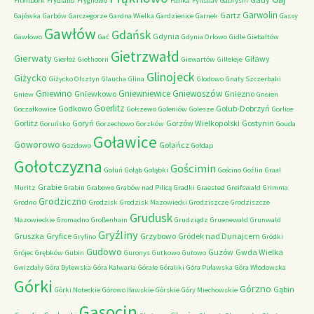
Frombork
Frydland
Frygnowo
Funka
Fynshav
Gabrysin
Garwolin
Gartz
Gajówka
Garbów
Garczegorze
Gardna Wielka
Gardzienice
Garnek
Gassy
Gawłów
Gdańsk
Gdynia
Gawłowo
Gać
Gdynia Orłowo
Gidle
Giebałtów
Gietrzwałd
Gierwaty
Giławy
Gierłoż
Giethoorn
Giewartów
Gilleleje
Glinojeck
Giżycko
Giżycko Olsztyn
Glaucha
Glina
Glodowo
Gnaty Szczerbaki
Gniewino
Gniewniewice
Gniewoszów
Gniewkowo
Gniezno
Gniew
Gnoien
Goerlitz
Godkowo
Golub-Dobrzyń
Goczałkowice
Golczewo
Goleniów
Golesze
Gorlice
Gorlitz
Goryń
Gorzów Wielkopolski
Gostynin
Goruńsko
Gorzechowo
Gorzków
Gouda
Goławice
Goworowo
Gołańcz
Gozdowo
Gołdap
Gołotczyzna
Gościmin
Gołuń
Gołąb
Gołąbki
Gościno
Goźlin
Graal
Grabie
Muritz
Grabin
Grabowo
Grabów nad Pilicą
Gradki
Graested
Greifswald
Grimma
Grodziczno
Grodno
Grodzisk
Grodzisk Mazowiecki
Grodziszcze
Grodziszcze
Grudusk
Mazowieckie
Gromadno
Großenhain
Grudziądz
Gruenewald
Grunwald
Gryźliny
Gruszka
Gryfice
Grzybowo
Gródek nad Dunajcem
Gryfino
Gródki
Gudowo
Guzów
Gwda Wielka
Grójec
Grębków
Gubin
Guronys
Gutkowo
Gutowo
Gwizdały
Góra Dylewska
Góra Kalwaria
Górale
Góraliki
Góra Puławska
Góra Włodowska
Górki
Górzno
Gąbin
Górki Noteckie
Górowo Iławskie
Górskie
Góry Miechowskie
Gąsocin