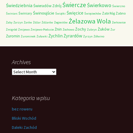
Świercze
Świerkowo
Świedziebnia
Świeradów Zdrój
Świerzno
Świnoujście
Święcice
Świniary
Żabi Róg
Żabno
Świniarc
Świątki
Święciechów
Żelazowa Wola
Żaby
Żarzyn
Żarów
Żdżar
Żdżarów
Żegiestów
Żerkowice
Żochy
Żuków
Żnin
Żmigród
Żmijewo
Żmijewo-Podusie
Żochowo
Żubryn
Żur
Żychlin
Żyrardów
Żuromin
Żurominek
Żuławki
Żyrzyn
Żółwino
Archives
Archives
Kategoria wpisu
bez roweru
Bliski Wschód
Daleki Zachód