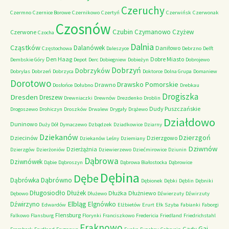
Czeruchy
Czermno
Czernice Borowe
Czernikowo
Czertyń
Czerwińsk
Czerwonak
Czosnów
Czubin
Czymanowo
Czyżew
Czerwone
Czocha
Dalnia
Cząstków
Dalanówek
Daniłowo
Częstochowa
Daleszyce
Debrzno
Delft
Den Haag
Dobre Miasto
Dembskie Góry
Depot
Derc
Dobiegniew
Dobieżyn
Dobrojewo
Dobrzyń
Dobrzyków
Dobrylas
Dobrzeń
Dobrzyca
Doktorce
Dolna Grupa
Domaniew
Dorotowo
Drawsko Pomorskie
Drawno
Dosłońce
Dołubno
Drebkau
Drogiszka
Dresden
Dreszew
Drewniaczki
Drewnów
Drezdenko
Droblin
Dudy Puszczańskie
Drogoszewo
Drohiczyn
Droszków
Drwalew
Drygały
Drążewo
Działdowo
Duninowo
Duży Dół
Dymaczewo
Dzbądzek
Dziadkowice
Dziarny
Dziekanów
Dzierzgoń
Dziecinów
Dzierzgowo
Dziekanów Leśny
Dziemiany
Dziwnów
Dzierżążnia
Dzierzgów
Dzierżoniów
Dziewierzewo
Dziećmirowice
Dziunin
Dąbrowa
Dziwnówek
Dąbie
Dąbroszyn
Dąbrowa Białostocka
Dąbrowice
Dębina
Dębe
Dąbrówno
Dąbrówka
Dębionek
Dębki
Dęblin
Dębniki
Długosiodło
Dłużek
Dłużka
Dłużniewo
Dębowo
Dłużewo
Dźwierzuty
Dźwirzuty
Elbląg
Dźwirzyno
Elgnówko
Edwardów
Elżbietów
Erurt
Ełk Szyba
Fabianki
Faborgi
Flensburg
Falkowo
Flansburg
Florynki
Franciszkowo
Fredericia
Friedland
Friedrichstahl
Frąknowo
Gaj
Gady