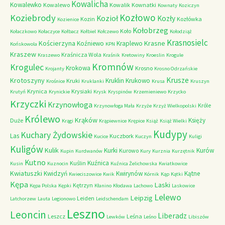
Kowalicha
Kowalewko
Kowalewo
Kowalik
Kownatki
Kownaty
Koziczyn
Kozłowo
Koziebrody
Kozioł
Kozły
Kozin
Kozłówka
Kozienice
Kołobrzeg
Koło
Kołaczkowo
Kołaczyce
Kołbacz
Kołbiel
Kołczewo
Kołodziąż
Krasnosielc
Kościerzyna
Krasne
Koźniewo
Kraplewo
Końskowola
KPN
Kraszew
Kraśnicza Wola
Kraszewo
Kraśnik
Kretowiny
Kroeslin
Krogule
Kromnów
Krogulec
Krokowa
Krosno
Krojanty
Krosno Odrzańskie
Krusze
Krotoszyny
Kruklin
Krukowo
Kruki
Krośnice
Kruklanki
Krusa
Kruszyn
Krynica
Krysiaki
Krutyń
Krynickie
Krysk
Kryspinów
Krzemieniewo
Krzycko
Krzyczki
Krzynowłoga
Króle
Krzynowłoga Mała
Krzyże
Krzyż Wielkopolski
Królewo
Krąków
Księży
Duże
Krągi
Krąpiewnice
Krępice
Książ
Książ Wielki
Kudypy
Kuchary Żydowskie
Las
Kuczbork
Kucice
Kuczyn
Kuligi
Kuligów
Kulik
Kurki
Kurów
Kurowo
Kupin
Kurdwanów
Kury
Kurznia
Kurzętnik
Kutno
Kuźnica
Kuślin
Kusin
Kuznocin
Kuźnica Żelichowska
Kwiatkowice
Kwiatuszki
Kwidzyń
Kwirynów
Kątne
Kwieciszowice
Kwik
Kórnik
Kąp
Kątki
Kępa
Laski
Kętrzyn
Kępa Polska
Kępki
Kłanino
Kłodawa
Lachowo
Laskowice
Lelewo
Leipzig
Leiden
Latchorzew
Lauta
Legionowo
Leidschendam
Leszno
Leoncin
Liberadz
Leszcz
Leśna
Lewków
Leśno
Libiszów