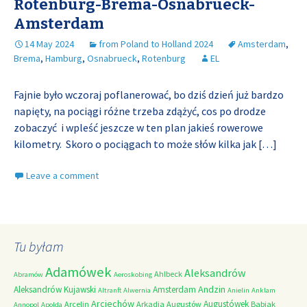
Rotenburg-Brema-Osnabrueck-
Amsterdam
14 May 2024
from Poland to Holland 2024
Amsterdam
,
Brema
,
Hamburg
,
Osnabrueck
,
Rotenburg
EL
Fajnie było wczoraj poflanerować, bo dziś dzień już bardzo
napięty, na pociągi różne trzeba zdążyć, cos po drodze
zobaczyć i wpleść jeszcze w ten plan jakieś rowerowe
kilometry. Skoro o pociągach to może słów kilka jak
[…]
Leave a comment
Tu byłam
Adamówek
Aleksandrów
Ahlbeck
Abramów
Aeroskobing
Andzin
Aleksandrów Kujawski
Amsterdam
Altranft
Alwernia
Anielin
Anklam
Arciechów
Augustówek
Arcelin
Arkadia
Augustów
Babiak
Annopol
Apolda