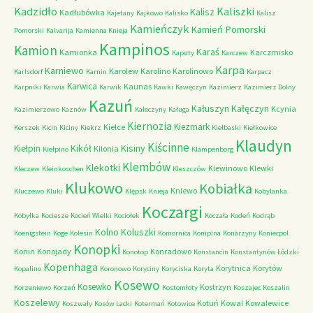
Kadzidło
Kaliszki
Kalisz
Kadłubówka
Kajetany
Kajkowo
Kalisko
Kalisz
Kamieńczyk
Kamień Pomorski
Pomorski
Kalvarija
Kamienna Knieja
Kampinos
Kamion
Karaś
Kamionka
Karczmisko
Kaputy
Karczew
Karpa
Karniewo
Karolew
Karolino
Karolinowo
Karlsdorf
Karnin
Karpacz
Karwica
Kaunas
Karpniki
Karwia
Karwik
Kawki
Kawęczyn
Kazimierz
Kazimierz Dolny
Kazuń
Kałuszyn
Kałęczyn
Kcynia
Kazimierzowo
Kaznów
Kałeczyny
Kaługa
Kiernozia
Kiezmark
Kielce
Kerszek
Kicin
Kiciny
Kiekrz
Kiełbaski
Kiełkowice
Klaudyn
Kiścinne
Kikół
Kisiny
Kiełpin
Kilonia
Kiełpino
Klampenborg
Klembów
Klekotki
Klewinowo
Klewki
Kleczew
Kleinkoschen
Kleszczów
Klukowo
Kobiałka
Kniewo
Kluczewo
Kluki
Klępsk
Knieja
Kobylanka
Koczargi
Kobyłka
Kociesze
Kocień Wielki
Kociołek
Koczała
Kodeń
Kodrąb
Kolno
Koluszki
Koenigstein
Koge
Kolesin
Komornica
Kompina
Konarzyny
Koniecpol
Konopki
Konin
Konojady
Konradowo
Konotop
Konstancin
Konstantynów Łódzki
Kopenhaga
Korytnica
Korytów
Kopalino
Koronowo
Koryciny
Koryciska
Koryta
Kosewo
Kosewko
Kostrzyn
Korzeniewo
Korzeń
Kostomłoty
Koszajec
Koszalin
Koszelewy
Kotuń
Kowal
Kowalewice
Koszwały
Kosów Lacki
Kotermań
Kotowice