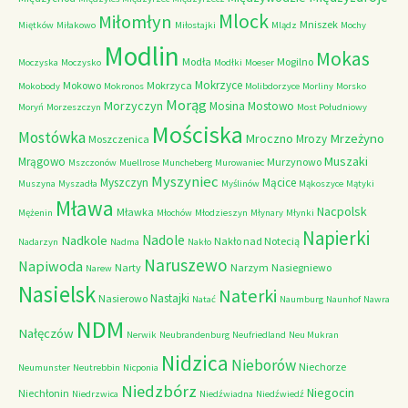
Mlock
Miłomłyn
Mniszek
Miętków
Miłakowo
Miłostajki
Mlądz
Mochy
Modlin
Mokas
Modła
Mogilno
Moczyska
Moczysko
Modłki
Moeser
Mokrzyce
Mokowo
Mokrzyca
Mokobody
Mokronos
Molibdorzyce
Morliny
Morsko
Morąg
Morzyczyn
Mosina
Mostowo
Moryń
Morzeszczyn
Most Południowy
Mościska
Mostówka
Mrzeżyno
Mroczno
Mrozy
Moszczenica
Muszaki
Mrągowo
Murzynowo
Mszczonów
Muellrose
Muncheberg
Murowaniec
Myszyniec
Myszczyn
Mącice
Muszyna
Myszadła
Myślinów
Mąkoszyce
Mątyki
Mława
Nacpolsk
Mławka
Mężenin
Młochów
Młodzieszyn
Młynary
Młynki
Napierki
Nadkole
Nadole
Nakło nad Notecią
Nadarzyn
Nadma
Nakło
Naruszewo
Napiwoda
Narty
Narzym
Nasiegniewo
Narew
Nasielsk
Naterki
Nastajki
Nasierowo
Natać
Naumburg
Naunhof
Nawra
NDM
Nałęczów
Nerwik
Neubrandenburg
Neufriedland
Neu Mukran
Nidzica
Nieborów
Niechorze
Neumunster
Neutrebbin
Nicponia
Niedzbórz
Niegocin
Niechłonin
Niedrzwica
Niedźwiadna
Niedźwiedź