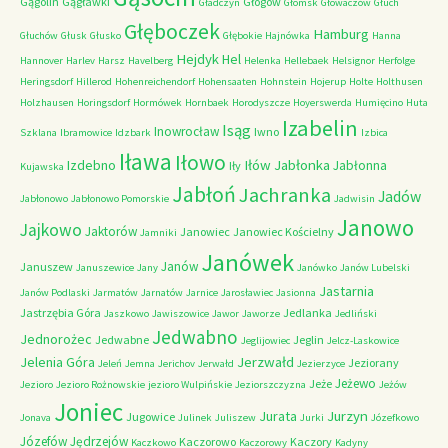
Gągolin
Gągławki
Głogów
Gładczyn
Głomsk
Głowaczów
Głuch
Głęboczek
Hamburg
Głuchów
Głusk
Głusko
Głębokie
Hajnówka
Hanna
Hejdyk
Hel
Hannover
Harlev
Harsz
Havelberg
Helenka
Hellebaek
Helsignor
Herfolge
Heringsdorf
Hillerod
Hohenreichendorf
Hohensaaten
Hohnstein
Hojerup
Holte
Holthusen
Holzhausen
Horingsdorf
Hormówek
Hornbaek
Horodyszcze
Hoyerswerda
Humięcino
Huta
Izabelin
Isąg
Inowrocław
Iwno
Szklana
Ibramowice
Idzbark
Izbica
Iława
Iłowo
Iłów
Jabłonka
Izdebno
Jabłonna
Iły
Kujawska
Jabłoń
Jachranka
Jadów
Jabłonowo
Jabłonowo Pomorskie
Jadwisin
Janowo
Jajkowo
Jaktorów
Janowiec
Janowiec Kościelny
Jamniki
Janówek
Janów
Januszew
Januszewice
Jany
Janówko
Janów Lubelski
Jastarnia
Janów Podlaski
Jarmatów
Jarnatów
Jarnice
Jarosławiec
Jasionna
Jastrzębia Góra
Jedlanka
Jaszkowo
Jawiszowice
Jawor
Jaworze
Jedliński
Jedwabno
Jednorożec
Jedwabne
Jeglin
Jeglijowiec
Jelcz-Laskowice
Jerzwałd
Jelenia Góra
Jeziorany
Jeleń
Jemna
Jerichov
Jerwałd
Jezierzyce
Jeżewo
Jeże
Jezioro
Jezioro Rożnowskie
jezioro Wulpińskie
Jeziorszczyzna
Jeżów
Joniec
Jurzyn
Jurata
Jugowice
Jonava
Julinek
Juliszew
Jurki
Józefkowo
Józefów
Jędrzejów
Kaczorowo
Kaczory
Kaczkowo
Kaczorowy
Kadyny