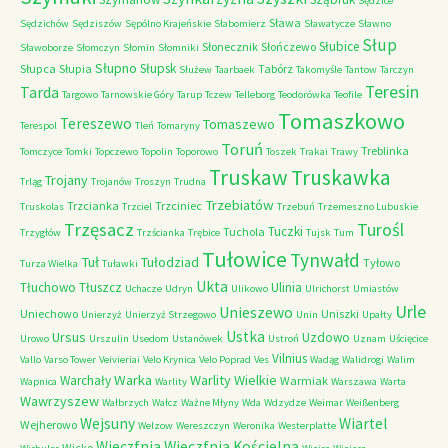
Sędzice
Sława
Sędzichów
Sędziszów
Sępólno Krajeńskie
Słabomierz
Sławatycze
Sławno
Słup
Słubice
Słonecznik
Słończewo
Sławoborze
Słomczyn
Słomin
Słomniki
Słupno
Słupsk
Słupca
Słupia
Tabórz
Służew
Taarbaek
Takomyśle
Tantow
Tarczyn
Teresin
Tarda
Targowo
Tarnowskie Góry
Tarup
Tczew
Telleborg
Teodorówka
Teofile
Tomaszkowo
Tereszewo
Tomaszewo
Terespol
Tleń
Tomaryny
Toruń
Treblinka
Tomczyce
Tomki
Topczewo
Topolin
Toporowo
Toszek
Trakai
Trawy
Truskaw
Truskawka
Trojany
Trląg
Trojanów
Troszyn
Trudna
Trzebiatów
Trzcianka
Trzciniec
Truskolas
Trzciel
Trzebuń
Trzemeszno Lubuskie
Trzęsacz
Turośl
Tuczki
Tuchola
Trzygłów
Trzścianka
Trębice
Tujsk
Tum
Tułowice
Tynwałd
Tuł
Tułodziad
Tyłowo
Turza Wielka
Tuławki
Ukta
Tłuchowo
Tłuszcz
Ulinia
Uchacze
Udryn
Ulikowo
Ulrichorst
Umiastów
Urle
Unieszewo
Uniechowo
Uniszki
Unierzyż
Unierzyż Strzegowo
Unin
Upałty
Ustka
Ursus
Uzdowo
Urowo
Urszulin
Usedom
Ustanówek
Ustroń
Uznam
Uścięcice
Vilnius
Vallo
Varso Tower
Veivieriai
Velo Krynica
Velo Poprad
Ves
Wadąg
Walidrogi
Walim
Warka
Warlity Wielkie
Warchały
Warmiak
Wapnica
Warlity
Warszawa
Warta
Wawrzyszew
Wałbrzych
Wałcz
Ważne Młyny
Wda
Wdzydze
Weimar
Weißenberg
Wejsuny
Wiartel
Wejherowo
Welzow
Wereszczyn
Weronika
Westerplatte
Wieczfnia Kościelna
Wieczfnia
Wicko