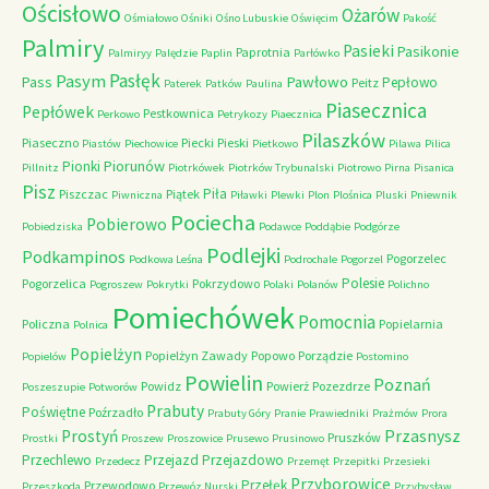
Ościsłowo
Ożarów
Ośmiałowo
Ośniki
Ośno Lubuskie
Oświęcim
Pakość
Palmiry
Pasieki
Pasikonie
Paprotnia
Palmiryy
Palędzie
Paplin
Parłówko
Pasłęk
Pasym
Pawłowo
Pass
Pepłowo
Peitz
Paterek
Patków
Paulina
Piasecznica
Pepłówek
Pestkownica
Perkowo
Petrykozy
Piaecznica
Pilaszków
Piaseczno
Piecki
Pieski
Piastów
Piechowice
Pietkowo
Pilawa
Pilica
Piorunów
Pionki
Pillnitz
Piotrkówek
Piotrków Trybunalski
Piotrowo
Pirna
Pisanica
Pisz
Piła
Piszczac
Piątek
Piwniczna
Piławki
Plewki
Plon
Plośnica
Pluski
Pniewnik
Pociecha
Pobierowo
Pobiedziska
Podawce
Poddąbie
Podgórze
Podlejki
Podkampinos
Pogorzelec
Podkowa Leśna
Podrochale
Pogorzel
Polesie
Pogorzelica
Pokrzydowo
Pogroszew
Pokrytki
Polaki
Polanów
Polichno
Pomiechówek
Pomocnia
Policzna
Popielarnia
Polnica
Popielżyn
Popielżyn Zawady
Popowo
Porządzie
Popielów
Postomino
Powielin
Poznań
Powidz
Powierż
Pozezdrze
Poszeszupie
Potworów
Prabuty
Poświętne
Poźrzadło
Prabuty Góry
Pranie
Prawiedniki
Prażmów
Prora
Przasnysz
Prostyń
Pruszków
Prostki
Proszew
Proszowice
Prusewo
Prusinowo
Przechlewo
Przejazd
Przejazdowo
Przedecz
Przemęt
Przepitki
Przesieki
Przyborowice
Przełęk
Przewodowo
Przeszkoda
Przewóz Nurski
Przybysław