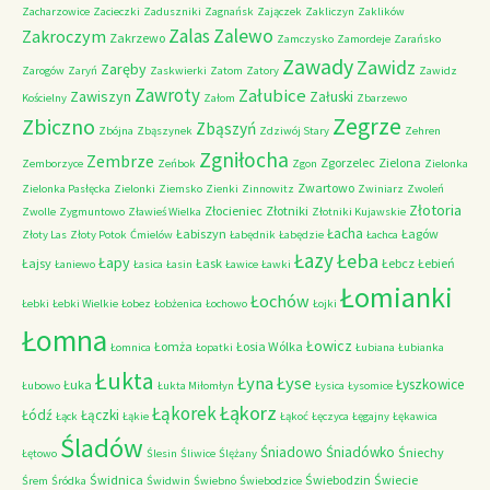
Zacharzowice
Zacieczki
Zaduszniki
Zagnańsk
Zajączek
Zakliczyn
Zaklików
Zalas
Zalewo
Zakroczym
Zakrzewo
Zamczysko
Zamordeje
Zarańsko
Zawady
Zawidz
Zaręby
Zarogów
Zaryń
Zaskwierki
Zatom
Zatory
Zawidz
Zawroty
Załubice
Zawiszyn
Załuski
Kościelny
Załom
Zbarzewo
Zegrze
Zbiczno
Zbąszyń
Zbójna
Zbąszynek
Zdziwój Stary
Zehren
Zgniłocha
Zembrze
Zgorzelec
Zielona
Zemborzyce
Zeńbok
Zgon
Zielonka
Zwartowo
Zielonka Pasłęcka
Zielonki
Ziemsko
Zienki
Zinnowitz
Zwiniarz
Zwoleń
Złotoria
Złocieniec
Złotniki
Zwolle
Zygmuntowo
Zławieś Wielka
Złotniki Kujawskie
Łacha
Łabiszyn
Łagów
Złoty Las
Złoty Potok
Ćmielów
Łabędnik
Łabędzie
Łachca
Łazy
Łeba
Łapy
Łajsy
Łask
Łebcz
Łebień
Łaniewo
Łasica
Łasin
Ławice
Ławki
Łomianki
Łochów
Łebki
Łebki Wielkie
Łobez
Łobżenica
Łochowo
Łojki
Łomna
Łowicz
Łomża
Łosia Wólka
Łomnica
Łopatki
Łubiana
Łubianka
Łukta
Łyna
Łyse
Łyszkowice
Łuka
Łubowo
Łukta Miłomłyn
Łysica
Łysomice
Łąkorz
Łąkorek
Łódź
Łączki
Łąck
Łąkie
Łąkoć
Łęczyca
Łęgajny
Łękawica
Śladów
Śniadowo
Śniadówko
Śniechy
Łętowo
Ślesin
Śliwice
Ślężany
Świdnica
Świebodzin
Świecie
Śrem
Śródka
Świdwin
Świebno
Świebodzice