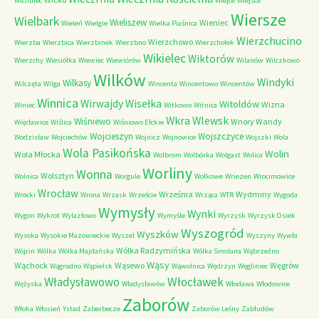
Wichulec
Wiejce
Wiejsce
Wiersze
Wielbark
Wieliszew
Wieniec
Wieleń
Wielgie
Wielka Piaśnica
Wierzchucino
Wierzchowo
Wierzba
Wierzbica
Wierzbinek
Wierzbno
Wierzchołek
Wikielec
Wiktorów
Wierzchy
Wiesiółka
Wiewiec
Wiewiórów
Wilanów
Wilczkowo
Wilków
Windyki
Wilkasy
Wilczęta
Wilga
Wincenta
Wincentowo
Wincentów
Winnica
Wirwajdy
Wisełka
Witoldów
Wizna
Winiec
Witkowo
Witnica
Wkra
Wlewsk
Wiśniewo
Wnory Wandy
Więcławice
Wiślica
Wiśniowo Ełckie
Wojcieszyn
Wojszczyce
Wodzisław
Wojciechów
Wojnicz
Wojnowice
Wojszki
Wola
Wola Pasikońska
Wolin
Wola Młocka
Wolbrom
Wolbórka
Wolgast
Wolica
Worliny
Wonna
Wolsztyn
Wolnica
Worgule
Wołkowe
Wriezen
Wrocimowice
Wrocław
Września
Wydminy
Wrocki
Wrona
Wrzask
Wrzeście
Wrząca
WTR
Wygoda
Wymysły
Wynki
Wygon
Wykrot
Wylazłowo
Wymyśle
Wyrzysk
Wyrzysk Osiek
Wyszogród
Wyszków
Wysoka
Wysokie Mazowieckie
Wyszel
Wyszyny
Wywła
Wólka Radzymińska
Wójcin
Wólka
Wólka Majdańska
Wólka Smolana
Wąbrzeźno
Wąsy
Wąchock
Wąsewo
Węgrów
Wągrodno
Wąpielsk
Wąwolnica
Wędrzyn
Węgliniec
Władysławowo
Włocławek
Wężyska
Władysławów
Włodawa
Włodowice
Zaborów
Włoka
Włosień
Ystad
Zaberbecze
Zaborów Leśny
Zabłudów