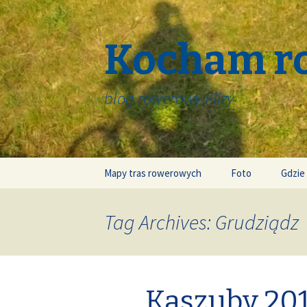
Kocham r
blog rowerowy Elizy
Skip
Mapy tras rowerowych
Foto
Gdzie
to
content
Tag Archives: Grudziądz
Kaszuby 201