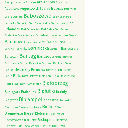
Arciechów
Arcelin
Arkadia
Annopol
Apolda
Babice
Augustówek
Augustów
Babiak
Babimost
Baboszewo
Babin
Babięta
Baby
Bachorze
Bad
Baciuty
Baderitz
Bad Freienwalde
Bad Muskau
Schandau
Bad Schwartau
Bad Sulza
Bad Sulze
Bansin
Bagienice
Bakus Wanda
Banie Mazurskie
Baraki
Baranowo
Barchów
Barczewo
Baranów
Bardo
Bartniczka
Bartodzieje
Barlinek
Bartków
Bartniki
Bartąg
Bartążek
Bartoszki
Bartłomiejowice
Baruchowo
Barłogi
Batowice
Bautzen
Bałdowo
Becejły
Bednary
Bemowo
Bergen am Rugen
Bedlno
Bełchów
Biała
Berlin
Bełżyce
Biała Góra
Biała Piska
Białobrzegi
Podlaska
Białe Błoto
Białka
Białutki
Białogóra
Białołęka
Białuty
Bibiampol
Białystok
Biedaszek
Biederitz
Bielice
Bielawy
Biedrusko
Bielawa
Bielnik
Bieniewice
Biesal
Bieżuń
Binz
Birkerod
Biskupiec
Bischofswerda
Biskupice
Bisztynek
Bobrowniki
Bobrowo
Bledzew
Bnin
Bobolice