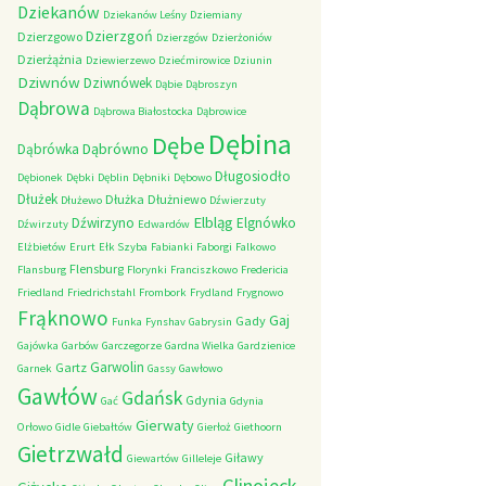
Dziekanów
Dziekanów Leśny
Dziemiany
Dzierzgoń
Dzierzgowo
Dzierzgów
Dzierżoniów
Dzierżążnia
Dziewierzewo
Dziećmirowice
Dziunin
Dziwnów
Dziwnówek
Dąbie
Dąbroszyn
Dąbrowa
Dąbrowa Białostocka
Dąbrowice
Dębina
Dębe
Dąbrówno
Dąbrówka
Długosiodło
Dębionek
Dębki
Dęblin
Dębniki
Dębowo
Dłużek
Dłużka
Dłużniewo
Dłużewo
Dźwierzuty
Elbląg
Dźwirzyno
Elgnówko
Dźwirzuty
Edwardów
Elżbietów
Erurt
Ełk Szyba
Fabianki
Faborgi
Falkowo
Flensburg
Flansburg
Florynki
Franciszkowo
Fredericia
Friedland
Friedrichstahl
Frombork
Frydland
Frygnowo
Frąknowo
Gaj
Gady
Funka
Fynshav
Gabrysin
Gajówka
Garbów
Garczegorze
Gardna Wielka
Gardzienice
Garwolin
Gartz
Garnek
Gassy
Gawłowo
Gawłów
Gdańsk
Gdynia
Gać
Gdynia
Gierwaty
Orłowo
Gidle
Giebałtów
Gierłoż
Giethoorn
Gietrzwałd
Giławy
Giewartów
Gilleleje
Glinojeck