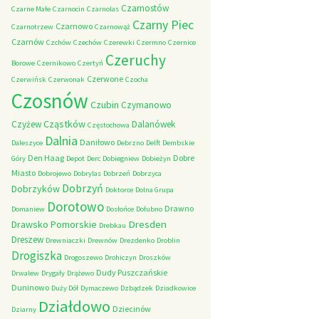
Czarnostów
Czarne Małe
Czarnocin
Czarnolas
Czarny Piec
Czarnowo
Czarnotrzew
Czarnowąż
Czarnów
Czchów
Czechów
Czerewki
Czermno
Czernice
Czeruchy
Borowe
Czernikowo
Czertyń
Czerwone
Czerwińsk
Czerwonak
Czocha
Czosnów
Czubin
Czymanowo
Cząstków
Czyżew
Dalanówek
Częstochowa
Dalnia
Daniłowo
Daleszyce
Debrzno
Delft
Dembskie
Den Haag
Dobre
Góry
Depot
Derc
Dobiegniew
Dobieżyn
Miasto
Dobrojewo
Dobrylas
Dobrzeń
Dobrzyca
Dobrzyń
Dobrzyków
Doktorce
Dolna Grupa
Dorotowo
Drawno
Domaniew
Dosłońce
Dołubno
Dresden
Drawsko Pomorskie
Drebkau
Dreszew
Drewniaczki
Drewnów
Drezdenko
Droblin
Drogiszka
Drogoszewo
Drohiczyn
Droszków
Dudy Puszczańskie
Drwalew
Drygały
Drążewo
Duninowo
Duży Dół
Dymaczewo
Dzbądzek
Dziadkowice
Działdowo
Dziecinów
Dziarny