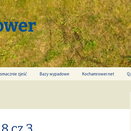
ower
 smacznie zjeść
Bazy wypadowe
Kochamrower.net
Q
8 cz.3