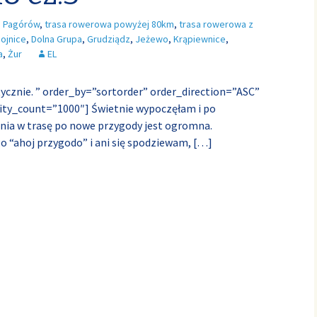
a Pagórów
,
trasa rowerowa powyżej 80km
,
trasa rowerowa z
ojnice
,
Dolna Grupa
,
Grudziądz
,
Jeżewo
,
Krąpiewnice
,
a
,
Żur
EL
tycznie. ” order_by=”sortorder” order_direction=”ASC”
ty_count=”1000″] Świetnie wypoczęłam i po
nia w trasę po nowe przygody jest ogromna.
o “ahoj przygodo” i ani się spodziewam,
[…]