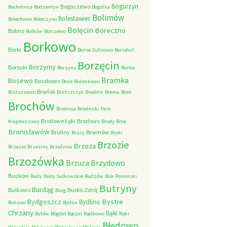
Bogurzyn
Bogaczewo
Bochotnica
Bodzentyn
Bogatka
Bolimów
Bolesławiec
Bolechowo
Boleszyno
Bolęcin
Boreczno
Bolino
Bolków
Bolszewo
Borkowo
Borki
Borne Sulinowo
Borsdorf
Borzęcin
Borzymy
Borsuki
Borzyny
Borów
Bramka
Bosewo
Boszkowo
Boże
Bożenkowo
Brańsk
Bratuszewo
Brańszczyk
Breddin
Brema
Breń
Brochów
Brodnica
Brodnicki Park
Brodowe Łąki
Brodowo
Krajobrazowy
Brody
Brok
Bronisławów
Bruliny
Brwinów
Brusy
Bryki
Brzozie
Brzoza
Brzezie
Brzeziny
Brzeźnica
Brzozówka
Brzydowo
Brzuza
Buckow
Budy
Budy Sulkowskie
Budzów
Buk Pomorski
Butryny
Burdąg
Bulkowo
Busko Zdrój
Burg
Bystre
Bydgoszcz
Bydlino
Butzow
Bydlin
Chrzany
Bąki
Bytów
Bógdał
Bączal
Bądkowo
Bąki
Błędowo