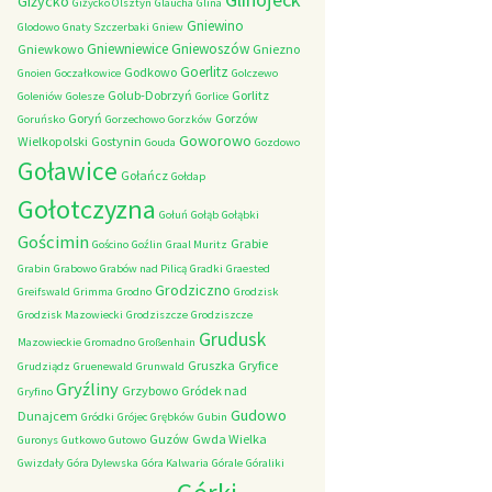
Giżycko
Giżycko Olsztyn
Glaucha
Glina
Gniewino
Glodowo
Gnaty Szczerbaki
Gniew
Gniewniewice
Gniewoszów
Gniewkowo
Gniezno
Goerlitz
Godkowo
Gnoien
Goczałkowice
Golczewo
Golub-Dobrzyń
Gorlitz
Goleniów
Golesze
Gorlice
Goryń
Gorzów
Goruńsko
Gorzechowo
Gorzków
Goworowo
Wielkopolski
Gostynin
Gouda
Gozdowo
Goławice
Gołańcz
Gołdap
Gołotczyzna
Gołuń
Gołąb
Gołąbki
Gościmin
Grabie
Gościno
Goźlin
Graal Muritz
Grabin
Grabowo
Grabów nad Pilicą
Gradki
Graested
Grodziczno
Greifswald
Grimma
Grodno
Grodzisk
Grodzisk Mazowiecki
Grodziszcze
Grodziszcze
Grudusk
Mazowieckie
Gromadno
Großenhain
Gruszka
Gryfice
Grudziądz
Gruenewald
Grunwald
Gryźliny
Grzybowo
Gródek nad
Gryfino
Gudowo
Dunajcem
Gródki
Grójec
Grębków
Gubin
Guzów
Gwda Wielka
Guronys
Gutkowo
Gutowo
Gwizdały
Góra Dylewska
Góra Kalwaria
Górale
Góraliki