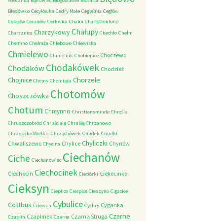
Wieczfnia
Bąkowiec
Błogosławie
Błotnica
Błędówko
Cecylówka
Cedry Małe
Cegielnia
Cegłów
Celejów
Ceranów
Cerkwica
Chalin
Charlottenlund
Chałupy
Charzykowy
Charsznica
Chechło
Chełm
Chełmno
Chełmża
Chlebowo
Chlewiska
Chmielewo
Choczewo
Chmielnik
Chobienice
Chodakówek
Chodaków
Chodzież
Chorzele
Chojnice
Chojny
Chomiąża
Chotomów
Choszczówka
Chotum
Chrcynno
Christiansminde
Chrośle
Chruszczobród
Chruściele
Chruśle
Chrzanowo
Chrzypsko Wielkie
Chrząchówek
Chudek
Chudki
Chyliczki
Chwaliszewo
Chylice
Chynów
Chycina
Ciechanów
Ciche
Ciechanowiec
Ciechocinek
Ciechocin
Ciekocinko
Cieciórki
Cieksyn
Cieplice
Cierpice
Cieszyno
Cigacice
Cybulice
Cottbus
Cyganka
Criewen
Cychry
Czarne
Czaplinek
Czarna Struga
Czaplin
Czarna