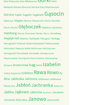
Górki
Góra Puławska
Góra Włodowska
Górki
Noteckie
Górowo Iławskie
Górskie
Góry Miechowskie
Gąsocin
Górzno
Gąbin
Gągolin
Gągławki
Głogów
Gładczyn
Głomsk
Głowaczów
Głuch
Głuchów
Głęboczek
Głusk
Głusko
Głębokie
Hajnówka
Hamburg
Hanna
Hannover
Harlev
Harsz
Havelberg
Hejdyk
Hel
Helenka
Hellebaek
Helsignor
Herfolge
Heringsdorf
Hillerod
Hohenreichendorf
Hohensaaten
Hohnstein
Hojerup
Holte
Holthusen
Holzhausen
Horingsdorf
Hormówek
Hornbaek
Horodyszcze
Hoyerswerda
Humięcino
Huta Szklana
Ibramowice
Izabelin
Isąg
Inowrocław
Iwno
Idzbark
Iława
Iłowo
Izdebno
Iły
Izbica Kujawska
Iłów
Jabłonka
Jabłonna
Jabłonowo
Jabłonowo
Jabłoń
Jachranka
Pomorskie
Jadwisin
Jajkowo
Jadów
Jaktorów
Janowiec
Jamniki
Janowo
Janowiec Kościelny
Januszew