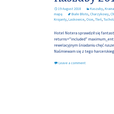
19 August 2018
Kaszuby
,
Krain
mapą
Białe Błoto
,
Charzykowy
,
Ch
Krojanty
,
Laskowice
,
Osie
,
Tleń
,
Tuchol
Hotel Notera sprawdził się fantas
returns=”included” maximum_enti
rewelacyjnym śniadaniu chęć rusze
Naśmiewam się z tego harcerskieg
Leave a comment