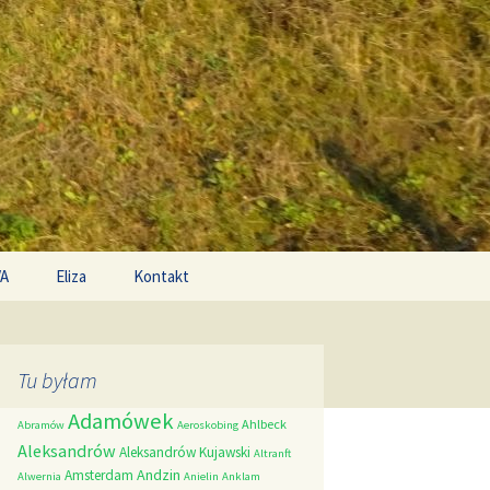
Search
/A
Eliza
Kontakt
for:
Tu byłam
Adamówek
Ahlbeck
Abramów
Aeroskobing
Aleksandrów
Aleksandrów Kujawski
Altranft
Andzin
Amsterdam
Alwernia
Anielin
Anklam