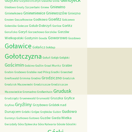
Giżycko
Giżycko Olsztyn
Glaucha
Glina
Gniewino
Glodowo
Gnaty Szczerbaki
Gniew
Gniewniewice
Gniewoszów
Gniewkowo
Gniezno
Goerlitz
Godkowo
Gnoien
Goczałkowice
Golczewo
Golub-Dobrzyń
Gorlitz
Goleniów
Golesze
Gorlice
Goryń
Gorzów
Goruńsko
Gorzechowo
Gorzków
Goworowo
Wielkopolski
Gostynin
Gouda
Gozdowo
Goławice
Gołańcz
Gołdap
Gołotczyzna
Gołuń
Gołąb
Gołąbki
Gościmin
Grabie
Gościno
Goźlin
Graal Muritz
Grabin
Grabowo
Grabów nad Pilicą
Gradki
Graested
Grodziczno
Greifswald
Grimma
Grodno
Grodzisk
Grodzisk Mazowiecki
Grodziszcze
Grodziszcze
Grudusk
Mazowieckie
Gromadno
Großenhain
Gruszka
Gryfice
Grudziądz
Gruenewald
Grunwald
Gryźliny
Grzybowo
Gródek nad
Gryfino
Gudowo
Dunajcem
Gródki
Grójec
Grębków
Gubin
Guzów
Gwda Wielka
Guronys
Gutkowo
Gutowo
Gwizdały
Góra Dylewska
Góra Kalwaria
Górale
Góraliki