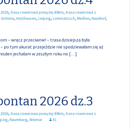
pontan 2026 dz.4
 2026
,
trasa rowerowa powyżej 80km
,
trasa rowerowa z
,
Grimma
,
Holzhausen
,
Leipzig
,
Lommatzsch
,
Meißen
,
Naunhof
,
om – wręcz przeciwnie! – trasa dzisiejsza była
– po tym akurat przejeździe nie spodziewałam się aż
Dresden jechałam w zeszłym roku no
[…]
pontan 2026 dz.3
 2026
,
trasa rowerowa powyżej 80km
,
trasa rowerowa z
ipzig
,
Naumburg
,
Weimar
EL