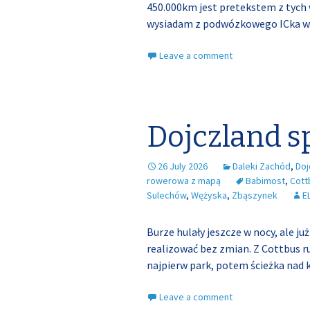
450.000km jest pretekstem z tych 
wysiadam z podwózkowego ICka w M
Leave a comment
Dojczland s
26 July 2026
Daleki Zachód
,
Doj
rowerowa z mapą
Babimost
,
Cott
Sulechów
,
Wężyska
,
Zbąszynek
E
Burze hulały jeszcze w nocy, ale j
realizować bez zmian. Z Cottbus r
najpierw park, potem ścieżka nad 
Leave a comment