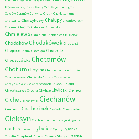
Wieczfnia
Bąkowiec
Błogosławie
Błotnica
Błędówko
Cecylówka
Cedry Małe
Cegielnia
Cegłów
Celejów
Ceranów
Cerkwica
Chalin
Charlottenlund
Chałupy
Charzykowy
Charsznica
Chechło
Chełm
Chełmno
Chełmża
Chlebowo
Chlewiska
Chmielewo
Choczewo
Chmielnik
Chobienice
Chodakówek
Chodaków
Chodzież
Chorzele
Chojnice
Chojny
Chomiąża
Chotomów
Choszczówka
Chotum
Chrcynno
Christiansminde
Chrośle
Chruszczobród
Chruściele
Chruśle
Chrzanowo
Chrzypsko Wielkie
Chrząchówek
Chudek
Chudki
Chyliczki
Chwaliszewo
Chylice
Chynów
Chycina
Ciechanów
Ciche
Ciechanowiec
Ciechocinek
Ciechocin
Ciekocinko
Cieciórki
Cieksyn
Cieplice
Cierpice
Cieszyno
Cigacice
Cybulice
Cottbus
Cyganka
Criewen
Cychry
Czarne
Czaplinek
Czarna Struga
Czaplin
Czarna