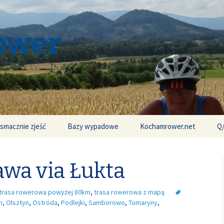
ower
 smacznie zjeść
Bazy wypadowe
Kochamrower.net
Q
awa via Łukta
trasa rowerowa powyżej 80km
,
trasa rowerowa z mapą
n
,
Olsztyn
,
Ostróda
,
Podlejki
,
Samborowo
,
Tomaryny
,