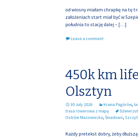
od wiosny miałam chrapkę na tę tr
założeniach start miał być w Szepie
południa to stację dalej –
[…]
Leave a comment
450k km lif
Olsztyn
30 July 2026
Kraina Pagórów
,
la
trasa rowerowa z mapą
Dźwierzu
Ostrów Mazowiecka
,
Śniadowo
,
Szczyt
Każdy pretekst dobry, żeby dłuższą