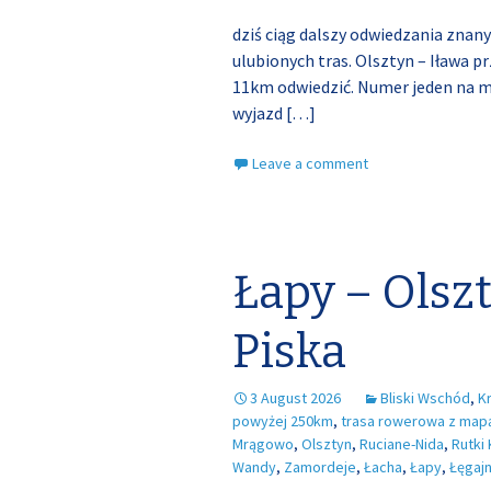
dziś ciąg dalszy odwiedzania znany
ulubionych tras. Olsztyn – Iława p
11km odwiedzić. Numer jeden na moj
wyjazd
[…]
Leave a comment
Łapy – Olsz
Piska
3 August 2026
Bliski Wschód
,
K
powyżej 250km
,
trasa rowerowa z map
Mrągowo
,
Olsztyn
,
Ruciane-Nida
,
Rutki
Wandy
,
Zamordeje
,
Łacha
,
Łapy
,
Łęgaj