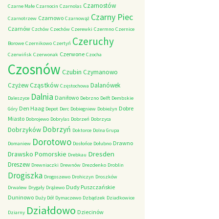
Czarnostów
Czarne Małe
Czarnocin
Czarnolas
Czarny Piec
Czarnowo
Czarnotrzew
Czarnowąż
Czarnów
Czchów
Czechów
Czerewki
Czermno
Czernice
Czeruchy
Borowe
Czernikowo
Czertyń
Czerwone
Czerwińsk
Czerwonak
Czocha
Czosnów
Czubin
Czymanowo
Cząstków
Czyżew
Dalanówek
Częstochowa
Dalnia
Daniłowo
Daleszyce
Debrzno
Delft
Dembskie
Den Haag
Dobre
Góry
Depot
Derc
Dobiegniew
Dobieżyn
Miasto
Dobrojewo
Dobrylas
Dobrzeń
Dobrzyca
Dobrzyń
Dobrzyków
Doktorce
Dolna Grupa
Dorotowo
Drawno
Domaniew
Dosłońce
Dołubno
Dresden
Drawsko Pomorskie
Drebkau
Dreszew
Drewniaczki
Drewnów
Drezdenko
Droblin
Drogiszka
Drogoszewo
Drohiczyn
Droszków
Dudy Puszczańskie
Drwalew
Drygały
Drążewo
Duninowo
Duży Dół
Dymaczewo
Dzbądzek
Dziadkowice
Działdowo
Dziecinów
Dziarny