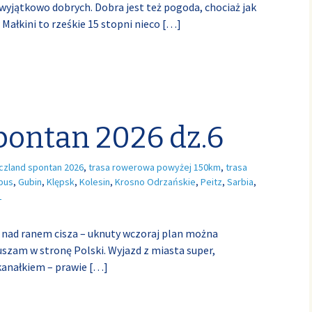
wyjątkowo dobrych. Dobra jest też pogoda, chociaż jak
ałkini to rześkie 15 stopni nieco
[…]
pontan 2026 dz.6
czland spontan 2026
,
trasa rowerowa powyżej 150km
,
trasa
bus
,
Gubin
,
Klępsk
,
Kolesin
,
Krosno Odrzańskie
,
Peitz
,
Sarbia
,
L
uż nad ranem cisza – uknuty wczoraj plan można
uszam w stronę Polski. Wyjazd z miasta super,
kanałkiem – prawie
[…]