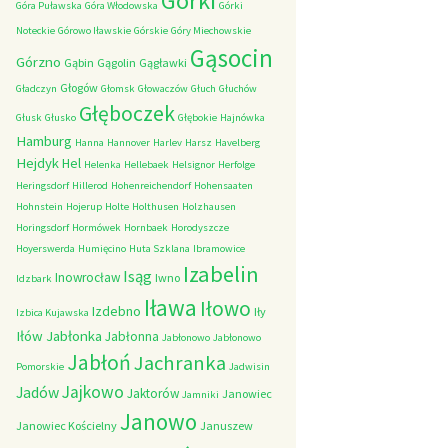
Górki
Góra Puławska
Góra Włodowska
Górki
Noteckie
Górowo Iławskie
Górskie
Góry Miechowskie
Gąsocin
Górzno
Gąbin
Gągolin
Gągławki
Głogów
Gładczyn
Głomsk
Głowaczów
Głuch
Głuchów
Głęboczek
Głusk
Głusko
Głębokie
Hajnówka
Hamburg
Hanna
Hannover
Harlev
Harsz
Havelberg
Hejdyk
Hel
Helenka
Hellebaek
Helsignor
Herfolge
Heringsdorf
Hillerod
Hohenreichendorf
Hohensaaten
Hohnstein
Hojerup
Holte
Holthusen
Holzhausen
Horingsdorf
Hormówek
Hornbaek
Horodyszcze
Hoyerswerda
Humięcino
Huta Szklana
Ibramowice
Izabelin
Isąg
Inowrocław
Iwno
Idzbark
Iława
Iłowo
Izdebno
Iły
Izbica Kujawska
Iłów
Jabłonka
Jabłonna
Jabłonowo
Jabłonowo
Jabłoń
Jachranka
Pomorskie
Jadwisin
Jajkowo
Jadów
Jaktorów
Janowiec
Jamniki
Janowo
Janowiec Kościelny
Januszew