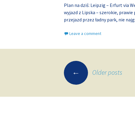
Plan na dziś: Leipzig – Erfurt vi
wyjazd z Lipska – szerokie, prawi
przejazd przez ładny park, nie najg
Leave a comment
Posts
←
Older posts
navigation