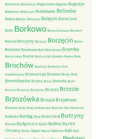
Bogurzyn
Bogaczewo
Bochotnica
Bodzentyn
Bogatka
Bolimów
Bolesławiec
Bolechowo
Boleszyno
Bolęcin
Boreczno
Bolino
Bolków
Bolszewo
Borkowo
Borki
Borne Sulinowo
Borsdorf
Borzęcin
Borzymy
Borsuki
Borzyny
Borów
Bramka
Bosewo
Boszkowo
Boże
Bożenkowo
Brańsk
Bratuszewo
Brańszczyk
Breddin
Brema
Breń
Brochów
Brodnica
Brodnicki Park
Brodowe Łąki
Brodowo
Krajobrazowy
Brody
Brok
Bronisławów
Bruliny
Brwinów
Brusy
Bryki
Brzozie
Brzoza
Brzezie
Brzeziny
Brzeźnica
Brzozówka
Brzydowo
Brzuza
Buckow
Budy
Budy Sulkowskie
Budzów
Buk Pomorski
Butryny
Burdąg
Bulkowo
Busko Zdrój
Burg
Bystre
Bydgoszcz
Bydlino
Butzow
Bydlin
Chrzany
Bąki
Bytów
Bógdał
Bączal
Bądkowo
Bąki
Błędowo