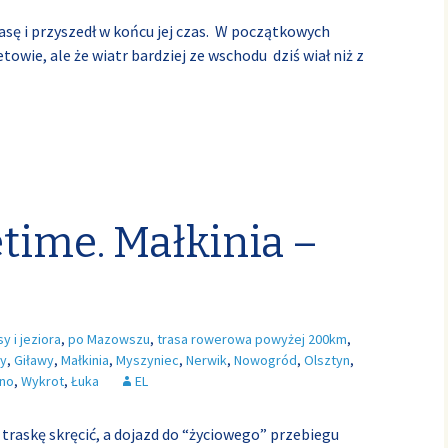
asę i przyszedł w końcu jej czas. W początkowych
towie, ale że wiatr bardziej ze wschodu dziś wiał niż z
etime. Małkinia –
sy i jeziora
,
po Mazowszu
,
trasa rowerowa powyżej 200km
,
ty
,
Giławy
,
Małkinia
,
Myszyniec
,
Nerwik
,
Nowogród
,
Olsztyn
,
no
,
Wykrot
,
Łuka
EL
 traskę skręcić, a dojazd do “życiowego” przebiegu