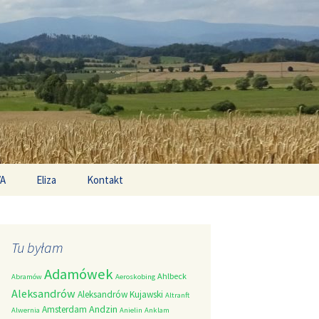
Search
/A
Eliza
Kontakt
for:
Tu byłam
Adamówek
Ahlbeck
Abramów
Aeroskobing
Aleksandrów
Aleksandrów Kujawski
Altranft
Andzin
Amsterdam
Alwernia
Anielin
Anklam