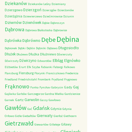
Dziekanów
Dziekanów Leśny
Dziemiany
Dzierzgoń
Dzierzgowo
Dzierzgów
Dzierżoniów
Dzierżążnia
Dziewierzewo
Dziećmirowice
Dziunin
Dziwnów
Dziwnówek
Dąbie
Dąbroszyn
Dąbrowa
Dąbrowa Białostocka
Dąbrowice
Dębina
Dębe
Dąbrówno
Dąbrówka
Długosiodło
Dębionek
Dębki
Dęblin
Dębniki
Dębowo
Dłużek
Dłużka
Dłużniewo
Dłużewo
Dźwierzuty
Elbląg
Dźwirzyno
Elgnówko
Dźwirzuty
Edwardów
Elżbietów
Erurt
Ełk Szyba
Fabianki
Faborgi
Falkowo
Flensburg
Flansburg
Florynki
Franciszkowo
Fredericia
Friedland
Friedrichstahl
Frombork
Frydland
Frygnowo
Frąknowo
Gaj
Gady
Funka
Fynshav
Gabrysin
Gajówka
Garbów
Garczegorze
Gardna Wielka
Gardzienice
Garwolin
Gartz
Garnek
Gassy
Gawłowo
Gawłów
Gdańsk
Gdynia
Gać
Gdynia
Gierwaty
Orłowo
Gidle
Giebałtów
Gierłoż
Giethoorn
Gietrzwałd
Giławy
Giewartów
Gilleleje
Glinojeck