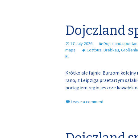
Dojczland s
17 July 2026
Dojczland spontan
mapą
Cottbus
,
Drebkau
,
Großenh
EL
Krótko ale fajnie. Burzom kolejny 
rano, z Leipziga przetartym szla
pociągiem regio jeszcze kawałek n
Leave a comment