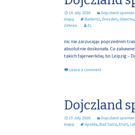
Dojczland s
16 July 2026
Dojczland spontan
mapą
Baderitz
,
Dresden
,
Glaucha
Zehren
EL
nic nie zarzucając poprzednim tras
absolutnie doskonała. Co zabawne 
takich fajerwerków, bo Leipzig – 
Leave a comment
Dojczland s
15 July 2026
Dojczland spontan
mapą
Apolda
,
Bad Sulza
,
Erurt
,
Le