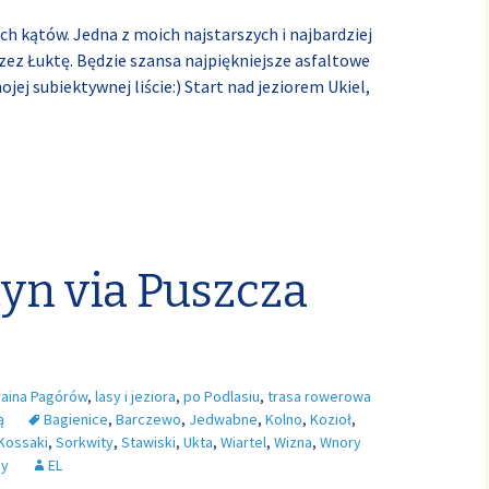
ch kątów. Jedna z moich najstarszych i najbardziej
rzez Łuktę. Będzie szansa najpiękniejsze asfaltowe
ej subiektywnej liście:) Start nad jeziorem Ukiel,
tyn via Puszcza
raina Pagórów
,
lasy i jeziora
,
po Podlasiu
,
trasa rowerowa
ą
Bagienice
,
Barczewo
,
Jedwabne
,
Kolno
,
Kozioł
,
 Kossaki
,
Sorkwity
,
Stawiski
,
Ukta
,
Wiartel
,
Wizna
,
Wnory
ny
EL