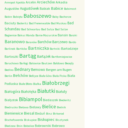
Arciechów
Arcelin
Arkadia
Annopol
Apolda
Babice
Augustówek
Augustów
Babiak
Babimost
Baboszewo
Babin
Babięta
Baby
Bachorze
Bad
Baciuty
Baderitz
Bad Freienwalde
Bad Muskau
Schandau
Bad Schwartau
Bad Sulza
Bad Sulze
Bansin
Bagienice
Bakus Wanda
Banie Mazurskie
Baraki
Baranowo
Barchów
Barczewo
Baranów
Bardo
Bartniczka
Bartodzieje
Barlinek
Bartków
Bartniki
Bartąg
Bartążek
Bartoszki
Bartłomiejowice
Baruchowo
Barłogi
Batowice
Bautzen
Bałdowo
Becejły
Bednary
Bemowo
Bergen am Rugen
Bedlno
Bełchów
Biała
Berlin
Bełżyce
Biała Góra
Biała Piska
Białobrzegi
Podlaska
Białe Błoto
Białka
Białutki
Białogóra
Białołęka
Białuty
Bibiampol
Białystok
Biedaszek
Biederitz
Bielice
Bielawy
Biedrusko
Bielawa
Bielnik
Bieniewice
Biesal
Bieżuń
Binz
Birkerod
Biskupiec
Bischofswerda
Biskupice
Bisztynek
Bobrowniki
Bobrowo
Bledzew
Bnin
Bobolice