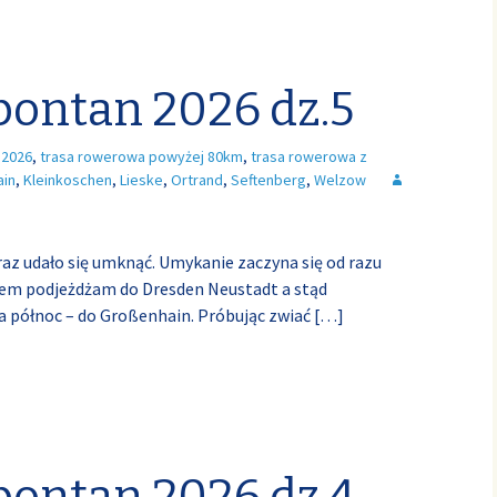
pontan 2026 dz.5
 2026
,
trasa rowerowa powyżej 80km
,
trasa rowerowa z
ain
,
Kleinkoschen
,
Lieske
,
Ortrand
,
Seftenberg
,
Welzow
raz udało się umknąć. Umykanie zaczyna się od razu
kiem podjeżdżam do Dresden Neustadt a stąd
a północ – do Großenhain. Próbując zwiać
[…]