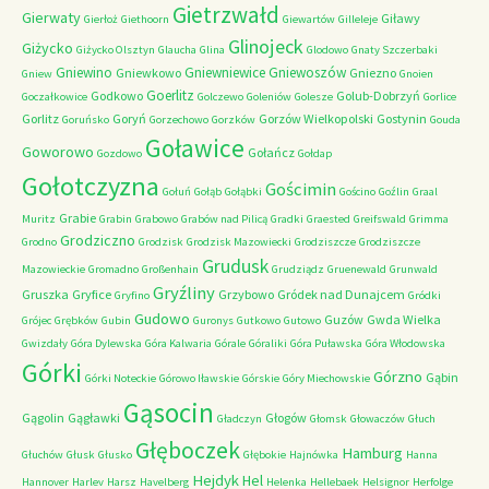
Gietrzwałd
Gierwaty
Giławy
Gierłoż
Giethoorn
Giewartów
Gilleleje
Glinojeck
Giżycko
Giżycko Olsztyn
Glaucha
Glina
Glodowo
Gnaty Szczerbaki
Gniewino
Gniewniewice
Gniewoszów
Gniewkowo
Gniezno
Gniew
Gnoien
Goerlitz
Godkowo
Golub-Dobrzyń
Goczałkowice
Golczewo
Goleniów
Golesze
Gorlice
Gorlitz
Goryń
Gorzów Wielkopolski
Gostynin
Goruńsko
Gorzechowo
Gorzków
Gouda
Goławice
Goworowo
Gołańcz
Gozdowo
Gołdap
Gołotczyzna
Gościmin
Gołuń
Gołąb
Gołąbki
Gościno
Goźlin
Graal
Grabie
Muritz
Grabin
Grabowo
Grabów nad Pilicą
Gradki
Graested
Greifswald
Grimma
Grodziczno
Grodno
Grodzisk
Grodzisk Mazowiecki
Grodziszcze
Grodziszcze
Grudusk
Mazowieckie
Gromadno
Großenhain
Grudziądz
Gruenewald
Grunwald
Gryźliny
Gruszka
Gryfice
Grzybowo
Gródek nad Dunajcem
Gryfino
Gródki
Gudowo
Guzów
Gwda Wielka
Grójec
Grębków
Gubin
Guronys
Gutkowo
Gutowo
Gwizdały
Góra Dylewska
Góra Kalwaria
Górale
Góraliki
Góra Puławska
Góra Włodowska
Górki
Górzno
Gąbin
Górki Noteckie
Górowo Iławskie
Górskie
Góry Miechowskie
Gąsocin
Gągolin
Gągławki
Głogów
Gładczyn
Głomsk
Głowaczów
Głuch
Głęboczek
Hamburg
Głuchów
Głusk
Głusko
Głębokie
Hajnówka
Hanna
Hejdyk
Hel
Hannover
Harlev
Harsz
Havelberg
Helenka
Hellebaek
Helsignor
Herfolge