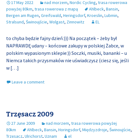
17 May 2022
nad morzem
,
Nordic Cycling
,
trasa rowerowa
powyżej 80km
,
trasa rowerowa z mapą
Ahlbeck
,
Bansin
,
Bergen am Rugen
,
Greifswald
,
Heringsdorf
,
Kroeslin
,
Lubmin
,
Stralsund
,
Świnoujście
,
Wolgast
,
Zinnowitz
EL
to chyba będzie fajny dzień:))) Na początek – żeby był
NAPRAWDĘ udany – końcowe zakupy w polskiej Żabce, w
polskim wypasionym sklepie:)) Soczki, musiki, bananki – u
Niemca takich przysmaków nie uświadczysz (ciesz się, jeśli
w
[…]
Leave a comment
Trzęsacz 2009
27 June 2009
nad morzem
,
trasa rowerowa powyżej
80km
Ahlbeck
,
Bansin
,
Horingsdorf
,
Międzyzdroje
,
Świnoujście
,
Trzęsacz
,
Ulrichorst
,
Uznam
el