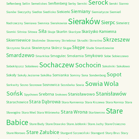
Serock
Senftenberg
Seftenberg
Sellin
Semeliskes
Serby
Serniki
Seroki
Sianno
Siemiany
Siekierki
Sianów
Sieczychy
Siedlce
Siedlisko
Siemiatycze
Siemień
Sieraków
Sierpc
Siewierz
Nadrzeczny
Sieniawa
Siennica
Sierakowice
Siła
Skarżysko Kamienna
Skarlin
Siomki
Sitnica
Sitowa
Skaje
Skarżyce
Skrzeszew
Skierniewice
Skolimów
Skowrony
Skriebinai
Skrudki
Skrwilno
Skępe
Skwierzyna
Skórcz
Skrzynno
Skulsk
Skąpe
Slude
Smardzewice
Smardzewo
Smykowo
Smogulec
Smolarnia
Smarklice
Sobe
Sobieszewo
Sochaczew
Sochocin
Soboklęszcz
Sobolewo
Sokolniki
Sokołowo
Sopot
Sokoły
Somianka
Sokoły Jeziorne
Sokółka
Sominy
Sona
Sondenborg
Sowia Wola
Sosnowica
Sorkwity
Sosno
Sosnowe
Sosnówka
Sowia
Sońsk
Stanisławów
Srebrna
Stanisławowo
Spychowo
Srokowo
Stara Dąbrowa
Starachowice
Stara Kamienica
Stara Kiszewa
Stara Kornica
Stara
Stare
Stara Wrona
Sławogóra
Stara Wieś
Stara Wiśniewka
Starbienino
Babice
Stare Budy
Stare Drawsko
Stare Jabłonki
Stare Juchy
Stare Osieczno
Stare Załubice
Stare Worowo
Stargard Szczeciński
Starogard
Stary Brus
Stary