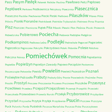
Pasłęk
Pasym
Pawłowo
Pass
Pepłowo
Peitz
Paterek
Patków
Paulina
Piasecznica
Pepłówek
Pestkownica
Perkowo
Petrykozy
Piaecznica
Pilaszków
Piaseczno
Piecki
Pieski
Piastów
Piechowice
Pietkowo
Pilawa
Pilica
Piorunów
Pionki
Pillnitz
Piotrkówek
Piotrków Trybunalski
Piotrowo
Pirna
Pisanica
Pisz
Piła
Piszczac
Piątek
Piwniczna
Piławki
Plewki
Plon
Plośnica
Pluski
Pniewnik
Pociecha
Pobierowo
Pobiedziska
Podawce
Poddąbie
Podgórze
Podlejki
Podkampinos
Pogorzelec
Podkowa Leśna
Podrochale
Pogorzel
Polesie
Pogorzelica
Pokrzydowo
Pogroszew
Pokrytki
Polaki
Polanów
Polichno
Pomiechówek
Pomocnia
Policzna
Popielarnia
Polnica
Popielżyn
Popielżyn Zawady
Popowo
Porządzie
Popielów
Postomino
Powielin
Poznań
Powidz
Powierż
Pozezdrze
Poszeszupie
Potworów
Prabuty
Poświętne
Poźrzadło
Prabuty Góry
Pranie
Prawiedniki
Prażmów
Prora
Przasnysz
Prostyń
Pruszków
Prostki
Proszew
Proszowice
Prusewo
Prusinowo
Przechlewo
Przejazd
Przejazdowo
Przedecz
Przemęt
Przepitki
Przesieki
Przyborowice
Przełęk
Przewodowo
Przeszkoda
Przewóz Nurski
Przybysław
Psucin
Przystań
Przytyk
Przyłęk
Przysucha
Przęsławice
Pszczew
Pszczyna
Puck
Pustelnik
Pulsnitz
Purda
Puszcza Mariańska
Puszcza Piska
Puszczykowo
Puławy
Pułtusk
Płochocin