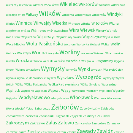
Wikielec
Wiktorów
Wierzchy
Wiesiółka
Wiewiec
Wiewiórów
Wilanów
Wilczkowo
Wilków
Windyki
Wilkasy
Wilczęta
Wilga
Wincenta
Wincentowo
Wincentów
Winnica
Wirwajdy
Wisełka
Witoldów
Wizna
Winiec
Witkowo
Witnica
Wkra
Wlewsk
Wiśniewo
Wnory Wandy
Więcławice
Wiślica
Wiśniowo Ełckie
Wojcieszyn
Wojszczyce
Wodzisław
Wojciechów
Wojnicz
Wojnowice
Wojszki
Wola
Wola Pasikońska
Wolin
Wola Młocka
Wolbrom
Wolbórka
Wolgast
Wolica
Worliny
Wonna
Wolsztyn
Wolnica
Worgule
Wołkowe
Wriezen
Wrocimowice
Wrocław
Września
Wydminy
Wrocki
Wrona
Wrzask
Wrzeście
Wrząca
WTR
Wygoda
Wymysły
Wynki
Wygon
Wykrot
Wylazłowo
Wymyśle
Wyrzysk
Wyrzysk Osiek
Wyszogród
Wyszków
Wysoka
Wysokie Mazowieckie
Wyszel
Wyszyny
Wywła
Wólka Radzymińska
Wójcin
Wólka
Wólka Majdańska
Wólka Smolana
Wąbrzeźno
Wąsy
Wąchock
Wąsewo
Węgrów
Wągrodno
Wąpielsk
Wąwolnica
Wędrzyn
Węgliniec
Władysławowo
Włocławek
Wężyska
Władysławów
Włodawa
Włodowice
Zaborów
Włoka
Włosień
Ystad
Zaberbecze
Zaborów Leśny
Zabłudów
Zacharzowice
Zacieczki
Zaduszniki
Zagnańsk
Zajączek
Zakliczyn
Zaklików
Zalas
Zalewo
Zakroczym
Zakrzewo
Zamczysko
Zamordeje
Zarańsko
Zawady
Zawidz
Zaręby
Zarogów
Zaryń
Zaskwierki
Zatom
Zatory
Zawidz