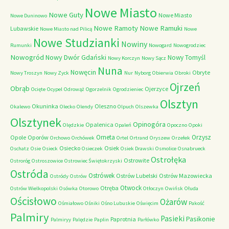
Nowe Miasto
Nowe Guty
Nowe Miasto
Nowe Duninowo
Nowe Ramoty
Nowe Ramuki
Lubawskie
Nowe Miasto nad Pilicą
Nowe
Nowe Studzianki
Nowiny
Rumunki
Nowogard
Nowogrodziec
Nowogród
Nowy Dwór Gdański
Nowy Tomyśl
Nowy Korczyn
Nowy Sącz
Nuna
Nowęcin
Obryte
Nowy Troszyn
Nowy Zyck
Nur
Nyborg
Obierwia
Obroki
Ojrzeń
Obrąb
Ojerzyce
Ocięte
Ocypel
Odrowąż
Ogorzelnik
Ogrodzieniec
Olsztyn
Okuninka
Oleszno
Okalewo
Olecko
Olendy
Olpuch
Olszewka
Olsztynek
Opinogóra
Opalenica
Olędzkie
Opaleń
Opoczno
Opoki
Orneta
Orzysz
Opole
Oporów
Orchowo
Orchówek
Ortel
Ortrand
Oryszew
Orzełek
Osiecko
Osiek
Oschatz
Osie
Osieck
Osieczek
Osiek Drawski
Osmolice
Osnabrueck
Ostrołęka
Ostrowite
Ostroróg
Ostroszowice
Ostrowiec Świętokrzyski
Ostróda
Ostrówek
Ostrów Lubelski
Ostrów Mazowiecka
Ostródy
Ostrów
Otwock
Otręba
Ostrów Wielkopolski
Osówka
Otorowo
Otłoczyn
Owińsk
Ołuda
Ościsłowo
Ożarów
Ośmiałowo
Ośniki
Ośno Lubuskie
Oświęcim
Pakość
Palmiry
Pasieki
Pasikonie
Paprotnia
Palmiryy
Palędzie
Paplin
Parłówko