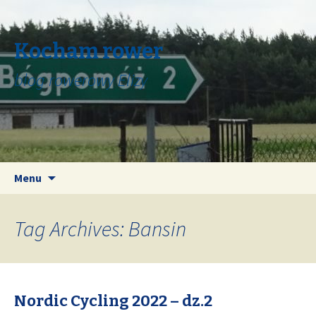
Kocham rower
blog rowerowy Elizy
Skip
Search
Menu
to
for:
content
Tag Archives: Bansin
Nordic Cycling 2022 – dz.2