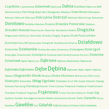
Dalnia
Cząstków
Dalanówek
Daniłowo
Częstochowa
Daleszyce
Debrzno
Delft
Den Haag
Dobre Miasto
Dembskie Góry
Depot
Derc
Dobiegniew
Dobieżyn
Dobrojewo
Dobrzyń
Dobrzyków
Dobrylas
Dobrzeń
Dobrzyca
Doktorce
Dolna Grupa
Domaniew
Dorotowo
Drawsko Pomorskie
Drawno
Dosłońce
Dołubno
Drebkau
Drogiszka
Dresden
Dreszew
Drewniaczki
Drewnów
Drezdenko
Droblin
Dudy Puszczańskie
Drogoszewo
Drohiczyn
Droszków
Drwalew
Drygały
Drążewo
Działdowo
Duninowo
Duży Dół
Dymaczewo
Dzbądzek
Dziadkowice
Dziarny
Dziekanów
Dzierzgoń
Dziecinów
Dzierzgowo
Dziekanów Leśny
Dziemiany
Dziwnów
Dzierżążnia
Dzierzgów
Dzierżoniów
Dziewierzewo
Dziećmirowice
Dziunin
Dąbrowa
Dziwnówek
Dąbie
Dąbroszyn
Dąbrowa Białostocka
Dąbrowice
Dębina
Dębe
Dąbrówno
Dąbrówka
Dębionek
Dębki
Dęblin
Dębniki
Długosiodło
Dłużek
Dłużka
Dłużniewo
Dębowo
Dłużewo
Dźwierzuty
Dźwirzuty
Elbląg
Dźwirzyno
Elgnówko
Edwardów
Elżbietów
Erurt
Ełk Szyba
Fabianki
Faborgi
Flensburg
Falkowo
Flansburg
Florynki
Franciszkowo
Fredericia
Friedland
Friedrichstahl
Frąknowo
Gaj
Gady
Frombork
Frydland
Frygnowo
Funka
Fynshav
Gabrysin
Garwolin
Gartz
Gajówka
Garbów
Garczegorze
Gardna Wielka
Gardzienice
Garnek
Gassy
Gawłów
Gdańsk
Gdynia
Gawłowo
Gać
Gdynia Orłowo
Gidle
Giebałtów