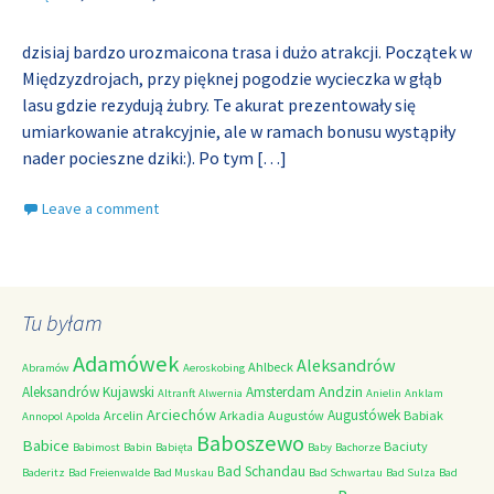
dzisiaj bardzo urozmaicona trasa i dużo atrakcji. Początek w
Międzyzdrojach, przy pięknej pogodzie wycieczka w głąb
lasu gdzie rezydują żubry. Te akurat prezentowały się
umiarkowanie atrakcyjnie, ale w ramach bonusu wystąpiły
nader pocieszne dziki:). Po tym
[…]
Leave a comment
Tu byłam
Adamówek
Aleksandrów
Ahlbeck
Abramów
Aeroskobing
Andzin
Aleksandrów Kujawski
Amsterdam
Altranft
Alwernia
Anielin
Anklam
Arciechów
Augustówek
Arcelin
Arkadia
Augustów
Babiak
Annopol
Apolda
Baboszewo
Babice
Baciuty
Babimost
Babin
Babięta
Baby
Bachorze
Bad Schandau
Baderitz
Bad Freienwalde
Bad Muskau
Bad Schwartau
Bad Sulza
Bad