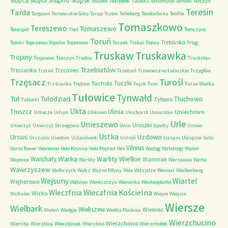
Słupno
Słupsk
Słupca
Słupia
Tabórz
Służew
Taarbaek
Takomyśle
Tantow
Tarczyn
Teresin
Tarda
Targowo
Tarnowskie Góry
Tarup
Tczew
Telleborg
Teodorówka
Teofile
Tomaszkowo
Tereszewo
Tomaszewo
Terespol
Tleń
Tomczyce
Toruń
Treblinka
Tomki
Topczewo
Topolin
Toporowo
Toszek
Trakai
Trawy
Trląg
Truskaw
Truskawka
Trojany
Trojanów
Troszyn
Trudna
Truskolas
Trzebiatów
Trzcianka
Trzciniec
Trzciel
Trzebuń
Trzemeszno Lubuskie
Trzygłów
Trzęsacz
Turośl
Tuczki
Tuchola
Trzścianka
Trębice
Tujsk
Tum
Turza Wielka
Tułowice
Tynwałd
Tuł
Tułodziad
Tłuchowo
Tyłowo
Tuławki
Ukta
Tłuszcz
Ulinia
Uniechowo
Uchacze
Udryn
Ulikowo
Ulrichorst
Umiastów
Urle
Unieszewo
Uniszki
Unierzyż
Unierzyż Strzegowo
Unin
Upałty
Urowo
Ustka
Ursus
Uzdowo
Urszulin
Usedom
Ustanówek
Ustroń
Uznam
Uścięcice
Vallo
Vilnius
Varso Tower
Veivieriai
Velo Krynica
Velo Poprad
Ves
Wadąg
Walidrogi
Walim
Warka
Warlity Wielkie
Warchały
Warmiak
Wapnica
Warlity
Warszawa
Warta
Wawrzyszew
Wałbrzych
Wałcz
Ważne Młyny
Wda
Wdzydze
Weimar
Weißenberg
Wejsuny
Wiartel
Wejherowo
Welzow
Wereszczyn
Weronika
Westerplatte
Wieczfnia Kościelna
Wieczfnia
Wicko
Wichulec
Wiejce
Wiejsce
Wiersze
Wielbark
Wieliszew
Wieniec
Wieleń
Wielgie
Wielka Piaśnica
Wierzchucino
Wierzchowo
Wierzba
Wierzbica
Wierzbinek
Wierzbno
Wierzchołek