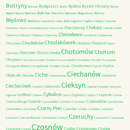
Butryny
Bystre Chrzany
Bydgoszcz
Bydlino
Butzow
Bydlin
Bytów
Bąki
Bógdał
Bączal
Bądkowo
Bąki Wieczfnia
Bąkowiec
Błogosławie
Błotnica
Błędowo
Błędówko
Cecylówka
Cedry Małe
Cegielnia
Cegłów
Celejów
Ceranów
Chałupy
Charzykowy
Cerkwica
Chalin
Charlottenlund
Charsznica
Chechło
Chełm
Chmielewo
Chełmno
Chełmża
Chlebowo
Chlewiska
Chmielnik
Chobienice
Chodakówek
Chodaków
Chojnice
Choczewo
Chodzież
Chojny
Chotomów
Chotum
Chorzele
Choszczówka
Chomiąża
Chrcynno
Christiansminde
Chrośle
Chruszczobród
Chruściele
Chruśle
Chrzanowo
Chwaliszewo
Chylice
Chrzypsko Wielkie
Chrząchówek
Chudek
Chudki
Chycina
Ciechanów
Ciche
Chyliczki
Chynów
Ciechocin
Ciechanowiec
Cieksyn
Ciechocinek
Ciekocinko
Cieciórki
Cieplice
Cierpice
Cieszyno
Cybulice
Cottbus
Cyganka
Czaplinek
Cigacice
Criewen
Cychry
Czaplin
Czarna
Czarne
Czarnostów
Czarna Struga
Czarne Małe
Czarnocin
Czarnolas
Czarnotrzew
Czarny Piec
Czarnowo
Czarnów
Czarnowąż
Czchów
Czechów
Czerewki
Czeruchy
Czermno
Czernice Borowe
Czernikowo
Czertyń
Czerwińsk
Czerwonak
Czosnów
Czubin
Czymanowo
Czyżew
Czerwone
Czocha