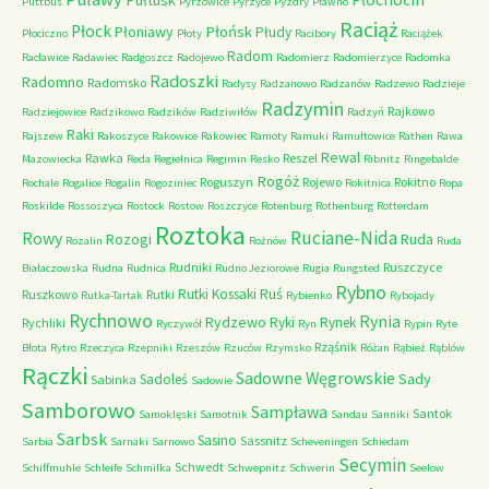
Puttbus
Pyrzowice
Pyrzyce
Pyzdry
Pławno
Raciąż
Płock
Płońsk
Płoniawy
Płudy
Płociczno
Płoty
Racibory
Raciążek
Radom
Racławice
Radawiec
Radgoszcz
Radojewo
Radomierz
Radomierzyce
Radomka
Radoszki
Radomno
Radomsko
Radysy
Radzanowo
Radzanów
Radzewo
Radzieje
Radzymin
Rajkowo
Radziejowice
Radzikowo
Radzików
Radziwiłów
Radzyń
Raki
Rajszew
Rakoszyce
Rakowice
Rakowiec
Ramoty
Ramuki
Ramułtowice
Rathen
Rawa
Rewal
Rawka
Reszel
Mazowiecka
Reda
Regielnica
Regimin
Resko
Ribnitz
Ringebalde
Rogóż
Roguszyn
Rojewo
Rokitno
Rochale
Rogalice
Rogalin
Rogoziniec
Rokitnica
Ropa
Roskilde
Rossoszyca
Rostock
Rostow
Roszczyce
Rotenburg
Rothenburg
Rotterdam
Roztoka
Ruciane-Nida
Rowy
Rozogi
Ruda
Rozalin
Rożnów
Ruda
Rudniki
Ruszczyce
Białaczowska
Rudna
Rudnica
Rudno Jeziorowe
Rugia
Rungsted
Rybno
Ruś
Rutki Kossaki
Ruszkowo
Rutki
Rutka-Tartak
Rybienko
Rybojady
Rychnowo
Rynia
Rydzewo
Ryki
Rynek
Rychliki
Ryczywół
Ryn
Rypin
Ryte
Rząśnik
Błota
Rytro
Rzeczyca
Rzepniki
Rzeszów
Rzuców
Rzymsko
Różan
Rąbież
Rąblów
Rączki
Sadowne Węgrowskie
Sady
Sadoleś
Sabinka
Sadowie
Samborowo
Sampława
Santok
Samoklęski
Samotnik
Sandau
Sanniki
Sarbsk
Sasino
Sassnitz
Sarbia
Sarnaki
Sarnowo
Scheveningen
Schiedam
Secymin
Schwedt
Schiffmuhle
Schleife
Schmilka
Schwepnitz
Schwerin
Seelow