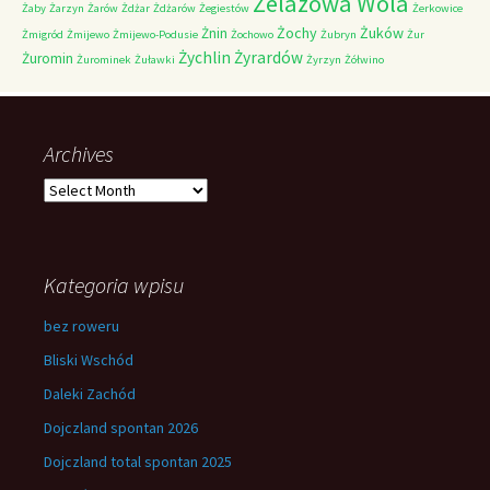
Żelazowa Wola
Żaby
Żarzyn
Żarów
Żdżar
Żdżarów
Żegiestów
Żerkowice
Żochy
Żuków
Żnin
Żmigród
Żmijewo
Żmijewo-Podusie
Żochowo
Żubryn
Żur
Żychlin
Żyrardów
Żuromin
Żurominek
Żuławki
Żyrzyn
Żółwino
Archives
Archives
Kategoria wpisu
bez roweru
Bliski Wschód
Daleki Zachód
Dojczland spontan 2026
Dojczland total spontan 2025