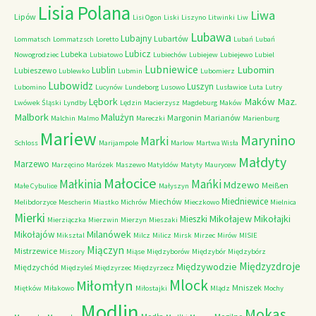
Lisia Polana
Liwa
Lipów
Lisi Ogon
Liski
Liszyno
Litwinki
Liw
Lubawa
Lubajny
Lubartów
Lommatsch
Lommatzsch
Loretto
Lubań
Lubań
Lubicz
Lubeka
Nowogrodziec
Lubiatowo
Lubiechów
Lubiejew
Lubiejewo
Lubiel
Lubniewice
Lubomin
Lublin
Lubieszewo
Lublewko
Lubmin
Lubomierz
Lubowidz
Luszyn
Lubomino
Lucynów
Lundeborg
Lusowo
Lusławice
Luta
Lutry
Maków Maz.
Lębork
Lwówek Śląski
Lyndby
Lędzin
Macierzysz
Magdeburg
Maków
Malbork
Malużyn
Margonin
Marianów
Malchin
Malmo
Mareczki
Marienburg
Mariew
Marynino
Marki
Schloss
Marijampole
Marlow
Martwa Wisła
Małdyty
Marzewo
Marzęcino
Marózek
Maszewo
Matyldów
Matyty
Maurycew
Małocice
Małkinia
Mańki
Mdzewo
Meißen
Małe Cybulice
Małyszyn
Miedniewice
Miechów
Melibdorzyce
Mescherin
Miastko
Michrów
Mieczkowo
Mielnica
Mierki
Mikołajew
Mikołajki
Mieszki
Mierziączka
Mierzwin
Mierzyn
Mieszaki
Milanówek
Mikołajów
Miksztal
Milcz
Milicz
Mirsk
Mirzec
Mirów
MISIE
Miączyn
Mistrzewice
Miszory
Miąse
Międzyborów
Międzybór
Międzybórz
Międzyzdroje
Międzywodzie
Międzychód
Międzyleś
Międzyrzec
Międzyrzecz
Mlock
Miłomłyn
Mniszek
Miętków
Miłakowo
Miłostajki
Mlądz
Mochy
Modlin
Mokas