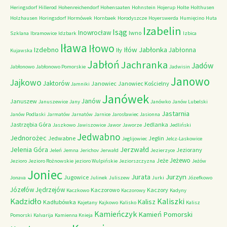
Heringsdorf
Hillerod
Hohenreichendorf
Hohensaaten
Hohnstein
Hojerup
Holte
Holthusen
Holzhausen
Horingsdorf
Hormówek
Hornbaek
Horodyszcze
Hoyerswerda
Humięcino
Huta
Izabelin
Isąg
Inowrocław
Iwno
Szklana
Ibramowice
Idzbark
Izbica
Iława
Iłowo
Iłów
Jabłonka
Izdebno
Jabłonna
Iły
Kujawska
Jabłoń
Jachranka
Jadów
Jabłonowo
Jabłonowo Pomorskie
Jadwisin
Janowo
Jajkowo
Jaktorów
Janowiec
Janowiec Kościelny
Jamniki
Janówek
Janów
Januszew
Januszewice
Jany
Janówko
Janów Lubelski
Jastarnia
Janów Podlaski
Jarmatów
Jarnatów
Jarnice
Jarosławiec
Jasionna
Jastrzębia Góra
Jedlanka
Jaszkowo
Jawiszowice
Jawor
Jaworze
Jedliński
Jedwabno
Jednorożec
Jedwabne
Jeglin
Jeglijowiec
Jelcz-Laskowice
Jerzwałd
Jelenia Góra
Jeziorany
Jeleń
Jemna
Jerichov
Jerwałd
Jezierzyce
Jeżewo
Jeże
Jezioro
Jezioro Rożnowskie
jezioro Wulpińskie
Jeziorszczyzna
Jeżów
Joniec
Jurzyn
Jurata
Jugowice
Jonava
Julinek
Juliszew
Jurki
Józefkowo
Józefów
Jędrzejów
Kaczorowo
Kaczory
Kaczkowo
Kaczorowy
Kadyny
Kadzidło
Kaliszki
Kalisz
Kadłubówka
Kajetany
Kajkowo
Kalisko
Kalisz
Kamieńczyk
Kamień Pomorski
Pomorski
Kalvarija
Kamienna Knieja