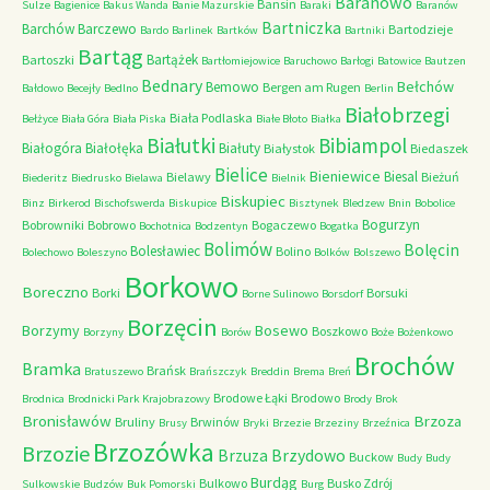
Baranowo
Bansin
Sulze
Bagienice
Bakus Wanda
Banie Mazurskie
Baraki
Baranów
Bartniczka
Barchów
Barczewo
Bartodzieje
Bardo
Barlinek
Bartków
Bartniki
Bartąg
Bartążek
Bartoszki
Bartłomiejowice
Baruchowo
Barłogi
Batowice
Bautzen
Bednary
Bełchów
Bemowo
Bergen am Rugen
Bałdowo
Becejły
Bedlno
Berlin
Białobrzegi
Biała Podlaska
Bełżyce
Biała Góra
Biała Piska
Białe Błoto
Białka
Białutki
Bibiampol
Białogóra
Białołęka
Białuty
Białystok
Biedaszek
Bielice
Bieniewice
Biesal
Bielawy
Bieżuń
Biederitz
Biedrusko
Bielawa
Bielnik
Biskupiec
Binz
Birkerod
Bischofswerda
Biskupice
Bisztynek
Bledzew
Bnin
Bobolice
Bogurzyn
Bobrowniki
Bobrowo
Bogaczewo
Bochotnica
Bodzentyn
Bogatka
Bolimów
Bolęcin
Bolesławiec
Bolino
Bolechowo
Boleszyno
Bolków
Bolszewo
Borkowo
Boreczno
Borki
Borsuki
Borne Sulinowo
Borsdorf
Borzęcin
Borzymy
Bosewo
Boszkowo
Borzyny
Borów
Boże
Bożenkowo
Brochów
Bramka
Brańsk
Bratuszewo
Brańszczyk
Breddin
Brema
Breń
Brodowe Łąki
Brodowo
Brodnica
Brodnicki Park Krajobrazowy
Brody
Brok
Bronisławów
Brzoza
Bruliny
Brwinów
Brusy
Bryki
Brzezie
Brzeziny
Brzeźnica
Brzozówka
Brzozie
Brzydowo
Brzuza
Buckow
Budy
Budy
Burdąg
Bulkowo
Busko Zdrój
Sulkowskie
Budzów
Buk Pomorski
Burg