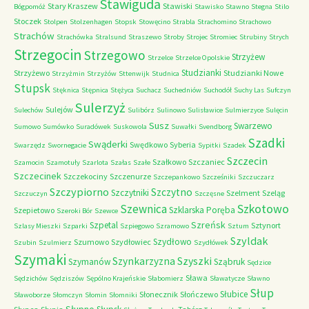
Stawiguda
Stary Kraszew
Stawiski
Bógpomóż
Stawisko
Stawno
Stegna
Stilo
Stoczek
Stolpen
Stolzenhagen
Stopsk
Stowęcino
Strabla
Strachomino
Strachowo
Strachów
Strachówka
Stralsund
Straszewo
Stroby
Strojec
Stromiec
Strubiny
Strych
Strzegocin
Strzegowo
Strzyżew
Strzelce
Strzelce Opolskie
Studzianki
Strzyżewo
Studzianki Nowe
Strzyżmin
Strzyżów
Sttenwijk
Studnica
Stupsk
Stęknica
Stępnica
Stężyca
Suchacz
Suchedniów
Suchodół
Suchy Las
Sufczyn
Sulerzyż
Sulejów
Sulechów
Sulibórz
Sulinowo
Sulisławice
Sulmierzyce
Sulęcin
Susz
Swarzewo
Sumowo
Sumówko
Suradówek
Suskowola
Suwałki
Svendborg
Szadki
Swąderki
Swędkowo
Syberia
Swarzędz
Swornegacie
Sypitki
Szadek
Szczecin
Szałkowo
Szczaniec
Szamocin
Szamotuły
Szarlota
Szałas
Szałe
Szczecinek
Szczekociny
Szczenurze
Szczepankowo
Szcześniki
Szczuczarz
Szczypiorno
Szczytno
Szczytniki
Szelment
Szeląg
Szczuczyn
Szczęsne
Szkotowo
Szewnica
Szklarska Poręba
Szepietowo
Szeroki Bór
Szewce
Szreńsk
Szpetal
Sztynort
Szlasy Mieszki
Szparki
Szpiegowo
Szramowo
Sztum
Szyldak
Szydłowo
Szumowo
Szydłowiec
Szubin
Szulmierz
Szydłówek
Szymaki
Szyszki
Szynkarzyzna
Szymanów
Sząbruk
Sędzice
Sława
Sędzichów
Sędziszów
Sępólno Krajeńskie
Słabomierz
Sławatycze
Sławno
Słup
Słubice
Słonecznik
Słończewo
Sławoborze
Słomczyn
Słomin
Słomniki