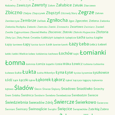
Zawroty
Załubice
Zawiszyn
Załuski
Kościelny
Załom
Zbarzewo
Zegrze
Zbiczno
Zbąszyń
Zbójna
Zbąszynek
Zdziwój Stary
Zehren
Zgniłocha
Zembrze
Zgorzelec
Zielona
Zemborzyce
Zeńbok
Zgon
Zielonka
Zwartowo
Zielonka Pasłęcka
Zielonki
Ziemsko
Zienki
Zinnowitz
Zwiniarz
Zwoleń
Złotoria
Złocieniec
Złotniki
Zwolle
Zygmuntowo
Zławieś Wielka
Złotniki Kujawskie
Łacha
Łabiszyn
Łagów
Złoty Las
Złoty Potok
Ćmielów
Łabędnik
Łabędzie
Łachca
Łazy
Łeba
Łapy
Łajsy
Łask
Łebcz
Łebień
Łaniewo
Łasica
Łasin
Ławice
Ławki
Łomianki
Łochów
Łebki
Łebki Wielkie
Łobez
Łobżenica
Łochowo
Łojki
Łomna
Łowicz
Łomża
Łosia Wólka
Łomnica
Łopatki
Łubiana
Łubianka
Łukta
Łyna
Łyse
Łyszkowice
Łuka
Łubowo
Łukta Miłomłyn
Łysica
Łysomice
Łąkorz
Łąkorek
Łódź
Łączki
Łąck
Łąkie
Łąkoć
Łęczyca
Łęgajny
Łękawica
Śladów
Śniadowo
Śniadówko
Śniechy
Łętowo
Ślesin
Śliwice
Ślężany
Świdnica
Świebodzin
Świecie
Śrem
Śródka
Świdwin
Świebno
Świebodzice
Świercze
Świerkowo
Świedziebnia
Świeradów Zdrój
Świerzno
Świnoujście
Święcice
Świniary
Żabi Róg
Żabno
Świniarc
Świątki
Święciechów