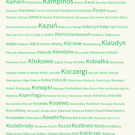
Kampinos
Kamion
Karaś
Kamionka
Karczmisko
Kaputy
Karczew
Karpa
Karniewo
Karolew
Karolino
Karolinowo
Karlsdorf
Karnin
Karpacz
Karwica
Kaunas
Karpniki
Karwia
Karwik
Kawki
Kawęczyn
Kazimierz
Kazimierz Dolny
Kazuń
Kałuszyn
Kałęczyn
Kcynia
Kazimierzowo
Kaznów
Kałeczyny
Kaługa
Kiernozia
Kiezmark
Kielce
Kerszek
Kicin
Kiciny
Kiekrz
Kiełbaski
Kiełkowice
Klaudyn
Kiścinne
Kikół
Kisiny
Kiełpin
Kilonia
Kiełpino
Klampenborg
Klembów
Klekotki
Klewinowo
Klewki
Kleczew
Kleinkoschen
Kleszczów
Klukowo
Kobiałka
Kniewo
Kluczewo
Kluki
Klępsk
Knieja
Kobylanka
Koczargi
Kobyłka
Kociesze
Kocień Wielki
Kociołek
Koczała
Kodeń
Kodrąb
Kolno
Koluszki
Koenigstein
Koge
Kolesin
Komornica
Kompina
Konarzyny
Koniecpol
Konopki
Konin
Konojady
Konradowo
Konotop
Konstancin
Konstantynów Łódzki
Kopenhaga
Korytnica
Korytów
Kopalino
Koronowo
Koryciny
Koryciska
Koryta
Kosewo
Kosewko
Kostrzyn
Korzeniewo
Korzeń
Kostomłoty
Koszajec
Koszalin
Koszelewy
Kotuń
Kowal
Kowalewice
Koszwały
Kosów Lacki
Kotermań
Kotowice
Kowalicha
Kowalewko
Kowalewo
Kowalik
Kownatki
Kownaty
Koziczyn
Kozłowo
Koziebrody
Kozioł
Kozły
Kozin
Kozłówka
Kozienice
Kołobrzeg
Koło
Kołaczkowo
Kołaczyce
Kołbacz
Kołbiel
Kołczewo
Kołodziąż