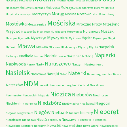
Modła
Mogilno
Moczyska
Moczysko
Modłki
Moeser
Mokrzyce
Mokowo
Mokrzyca
Mokobody
Mokronos
Molibdorzyce
Morliny
Morsko
Morąg
Morzyczyn
Mosina
Mostowo
Moryń
Morzeszczyn
Most Południowy
Mościska
Mostówka
Mrzeżyno
Mroczno
Mrozy
Moszczenica
Muszaki
Mrągowo
Murzynowo
Mszczonów
Muellrose
Muncheberg
Murowaniec
Myszyniec
Myszczyn
Mącice
Muszyna
Myszadła
Myślinów
Mąkoszyce
Mątyki
Mława
Nacpolsk
Mławka
Mężenin
Młochów
Młodzieszyn
Młynary
Młynki
Napierki
Nadkole
Nadole
Nakło nad Notecią
Nadarzyn
Nadma
Nakło
Naruszewo
Napiwoda
Narty
Narzym
Nasiegniewo
Narew
Nasielsk
Naterki
Nastajki
Nasierowo
Natać
Naumburg
Naunhof
Nawra
NDM
Nałęczów
Nerwik
Neubrandenburg
Neufriedland
Neu Mukran
Nidzica
Nieborów
Niechorze
Neumunster
Neutrebbin
Nicponia
Niedzbórz
Niegocin
Niechłonin
Niedrzwica
Niedźwiadna
Niedźwiedź
Nieporęt
Niegów
Nielbark
Niemiry
Niegowa
Niegowonice
Niemica
Nieszawa
Nieskórz
Niepołomice
Nieradowo
Niestum
Nieszawka
Nietoperek
Nowa Sól
Niewodnica
Nootdorp
Nordhavn
Nowa Wieś Ełcka
Nowa Wrona
Nowe Brzesko