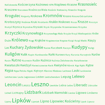
Krasnosielc
Kościerzyna
Krasne
Koźniewo
Kraplewo
Końskowola
KPN
Kraszew
Kraśnicza Wola
Kraszewo
Kraśnik
Kretowiny
Kroeslin
Krogule
Kromnów
Krogulec
Krokowa
Krosno
Krojanty
Krosno Odrzańskie
Krusze
Krotoszyny
Kruklin
Krukowo
Kruki
Krośnice
Kruklanki
Krusa
Kruszyn
Krynica
Krysiaki
Krutyń
Krynickie
Krysk
Kryspinów
Krzemieniewo
Krzycko
Krzyczki
Krzynowłoga
Króle
Krzynowłoga Mała
Krzyże
Krzyż Wielkopolski
Królewo
Krąków
Księży
Duże
Krągi
Krąpiewnice
Krępice
Książ
Książ Wielki
Kudypy
Kuchary Żydowskie
Las
Kuczbork
Kucice
Kuczyn
Kuligi
Kuligów
Kulik
Kurki
Kurów
Kurowo
Kupin
Kurdwanów
Kury
Kurznia
Kurzętnik
Kutno
Kuźnica
Kuślin
Kusin
Kuznocin
Kuźnica Żelichowska
Kwiatkowice
Kwiatuszki
Kwidzyń
Kwirynów
Kątne
Kwieciszowice
Kwik
Kórnik
Kąp
Kątki
Kępa
Laski
Kętrzyn
Kępa Polska
Kępki
Kłanino
Kłodawa
Lachowo
Laskowice
Lelewo
Leipzig
Leiden
Latchorzew
Lauta
Legionowo
Leidschendam
Leszno
Leoncin
Liberadz
Leszcz
Leśna
Lewków
Leśno
Libiszów
Lidzbark
Ligowo
Lidzbark Warmiński
Lichtajny
Linówno
Licheń
Lieske
Lipków
Lipno
Lipowiec Kościelny
Lipiny
Lipniak
Lipsk
Lipusz