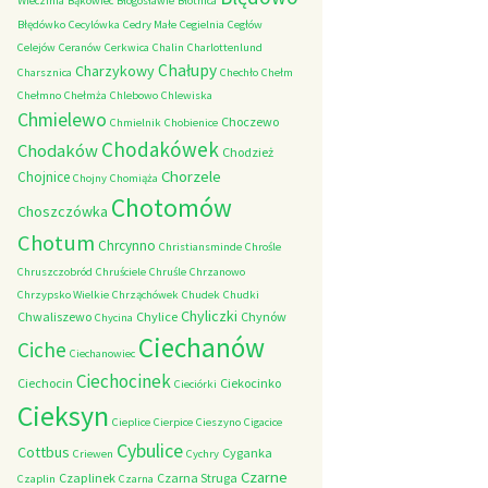
Wieczfnia
Bąkowiec
Błogosławie
Błotnica
Błędówko
Cecylówka
Cedry Małe
Cegielnia
Cegłów
Celejów
Ceranów
Cerkwica
Chalin
Charlottenlund
Chałupy
Charzykowy
Charsznica
Chechło
Chełm
Chełmno
Chełmża
Chlebowo
Chlewiska
Chmielewo
Choczewo
Chmielnik
Chobienice
Chodakówek
Chodaków
Chodzież
Chorzele
Chojnice
Chojny
Chomiąża
Chotomów
Choszczówka
Chotum
Chrcynno
Christiansminde
Chrośle
Chruszczobród
Chruściele
Chruśle
Chrzanowo
Chrzypsko Wielkie
Chrząchówek
Chudek
Chudki
Chyliczki
Chwaliszewo
Chylice
Chynów
Chycina
Ciechanów
Ciche
Ciechanowiec
Ciechocinek
Ciechocin
Ciekocinko
Cieciórki
Cieksyn
Cieplice
Cierpice
Cieszyno
Cigacice
Cybulice
Cottbus
Cyganka
Criewen
Cychry
Czarne
Czaplinek
Czarna Struga
Czaplin
Czarna