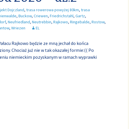
jekt Dojczland
,
trasa rowerowa powyżej 80km
,
trasa
eienwalde
,
Buckow
,
Criewen
,
Friedrichstahl
,
Gartz
,
dorf
,
Neufriedland
,
Neutrebbin
,
Rajkowo
,
Ringebalde
,
Rostow
,
antow
,
Wriezen
EL
ałacu Rajkowo będzie ze mną jechał do końca
ony. Chociaż już nie w tak okazałej formie:(( Po
zeniu niemieckim pozyskanym w ramach wyprawki