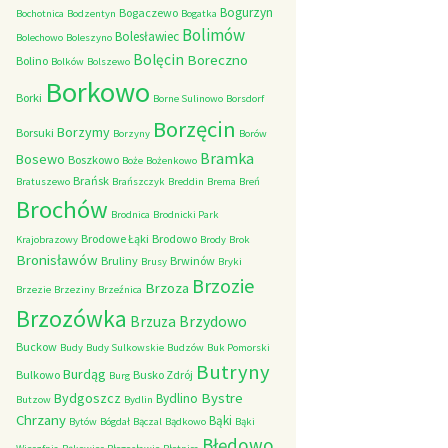
Bogurzyn
Bogaczewo
Bochotnica
Bodzentyn
Bogatka
Bolimów
Bolesławiec
Bolechowo
Boleszyno
Bolęcin
Boreczno
Bolino
Bolków
Bolszewo
Borkowo
Borki
Borne Sulinowo
Borsdorf
Borzęcin
Borzymy
Borsuki
Borzyny
Borów
Bramka
Bosewo
Boszkowo
Boże
Bożenkowo
Brańsk
Bratuszewo
Brańszczyk
Breddin
Brema
Breń
Brochów
Brodnica
Brodnicki Park
Brodowe Łąki
Brodowo
Krajobrazowy
Brody
Brok
Bronisławów
Bruliny
Brwinów
Brusy
Bryki
Brzozie
Brzoza
Brzezie
Brzeziny
Brzeźnica
Brzozówka
Brzydowo
Brzuza
Buckow
Budy
Budy Sulkowskie
Budzów
Buk Pomorski
Butryny
Burdąg
Bulkowo
Busko Zdrój
Burg
Bystre
Bydgoszcz
Bydlino
Butzow
Bydlin
Chrzany
Bąki
Bytów
Bógdał
Bączal
Bądkowo
Bąki
Błędowo