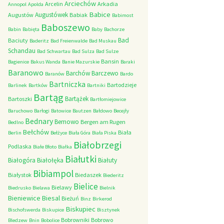
Arciechów
Arcelin
Arkadia
Annopol
Apolda
Babice
Augustówek
Augustów
Babiak
Babimost
Baboszewo
Babin
Babięta
Baby
Bachorze
Bad
Baciuty
Baderitz
Bad Freienwalde
Bad Muskau
Schandau
Bad Schwartau
Bad Sulza
Bad Sulze
Bansin
Bagienice
Bakus Wanda
Banie Mazurskie
Baraki
Baranowo
Barchów
Barczewo
Baranów
Bardo
Bartniczka
Bartodzieje
Barlinek
Bartków
Bartniki
Bartąg
Bartążek
Bartoszki
Bartłomiejowice
Baruchowo
Barłogi
Batowice
Bautzen
Bałdowo
Becejły
Bednary
Bemowo
Bergen am Rugen
Bedlno
Bełchów
Biała
Berlin
Bełżyce
Biała Góra
Biała Piska
Białobrzegi
Podlaska
Białe Błoto
Białka
Białutki
Białogóra
Białołęka
Białuty
Bibiampol
Białystok
Biedaszek
Biederitz
Bielice
Bielawy
Biedrusko
Bielawa
Bielnik
Bieniewice
Biesal
Bieżuń
Binz
Birkerod
Biskupiec
Bischofswerda
Biskupice
Bisztynek
Bobrowniki
Bobrowo
Bledzew
Bnin
Bobolice