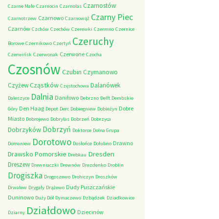
Czarnostów
Czarne Małe
Czarnocin
Czarnolas
Czarny Piec
Czarnowo
Czarnotrzew
Czarnowąż
Czarnów
Czchów
Czechów
Czerewki
Czermno
Czernice
Czeruchy
Borowe
Czernikowo
Czertyń
Czerwone
Czerwińsk
Czerwonak
Czocha
Czosnów
Czubin
Czymanowo
Cząstków
Czyżew
Dalanówek
Częstochowa
Dalnia
Daniłowo
Daleszyce
Debrzno
Delft
Dembskie
Den Haag
Dobre
Góry
Depot
Derc
Dobiegniew
Dobieżyn
Miasto
Dobrojewo
Dobrylas
Dobrzeń
Dobrzyca
Dobrzyń
Dobrzyków
Doktorce
Dolna Grupa
Dorotowo
Drawno
Domaniew
Dosłońce
Dołubno
Dresden
Drawsko Pomorskie
Drebkau
Dreszew
Drewniaczki
Drewnów
Drezdenko
Droblin
Drogiszka
Drogoszewo
Drohiczyn
Droszków
Dudy Puszczańskie
Drwalew
Drygały
Drążewo
Duninowo
Duży Dół
Dymaczewo
Dzbądzek
Dziadkowice
Działdowo
Dziecinów
Dziarny