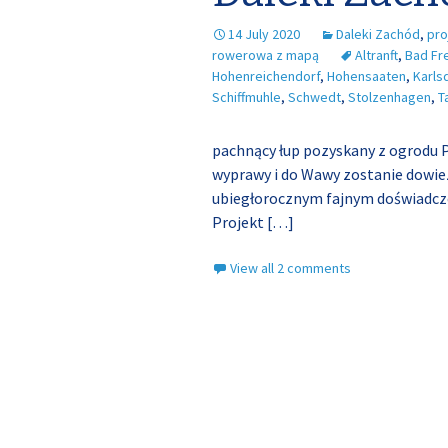
14 July 2020
Daleki Zachód
,
pro
rowerowa z mapą
Altranft
,
Bad Fr
Hohenreichendorf
,
Hohensaaten
,
Karls
Schiffmuhle
,
Schwedt
,
Stolzenhagen
,
T
pachnący łup pozyskany z ogrodu P
wyprawy i do Wawy zostanie dowiezi
ubiegłorocznym fajnym doświadc
Projekt
[…]
View all 2 comments