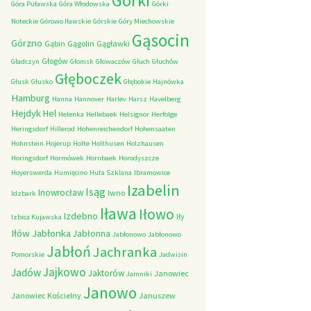
Górki
Góra Puławska
Góra Włodowska
Górki
Noteckie
Górowo Iławskie
Górskie
Góry Miechowskie
Gąsocin
Górzno
Gąbin
Gągolin
Gągławki
Głogów
Gładczyn
Głomsk
Głowaczów
Głuch
Głuchów
Głęboczek
Głusk
Głusko
Głębokie
Hajnówka
Hamburg
Hanna
Hannover
Harlev
Harsz
Havelberg
Hejdyk
Hel
Helenka
Hellebaek
Helsignor
Herfolge
Heringsdorf
Hillerod
Hohenreichendorf
Hohensaaten
Hohnstein
Hojerup
Holte
Holthusen
Holzhausen
Horingsdorf
Hormówek
Hornbaek
Horodyszcze
Hoyerswerda
Humięcino
Huta Szklana
Ibramowice
Izabelin
Isąg
Inowrocław
Iwno
Idzbark
Iława
Iłowo
Izdebno
Iły
Izbica Kujawska
Iłów
Jabłonka
Jabłonna
Jabłonowo
Jabłonowo
Jabłoń
Jachranka
Pomorskie
Jadwisin
Jajkowo
Jadów
Jaktorów
Janowiec
Jamniki
Janowo
Janowiec Kościelny
Januszew