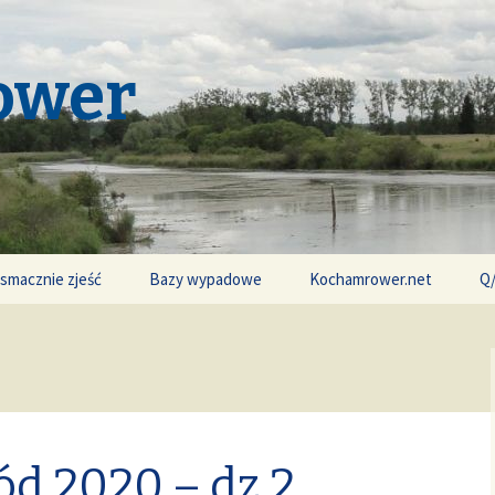
ower
 smacznie zjeść
Bazy wypadowe
Kochamrower.net
Q
ód 2020 – dz.2