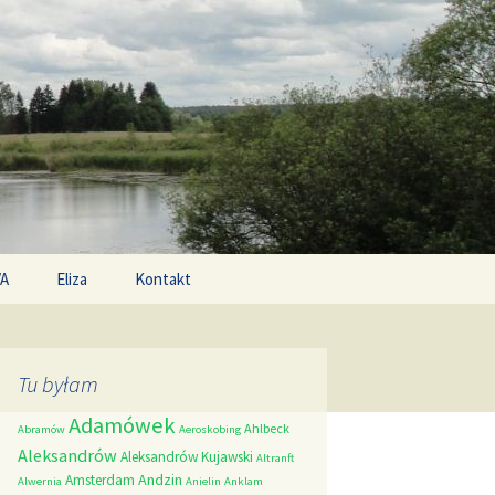
Search
/A
Eliza
Kontakt
for:
Tu byłam
Adamówek
Ahlbeck
Abramów
Aeroskobing
Aleksandrów
Aleksandrów Kujawski
Altranft
Andzin
Amsterdam
Alwernia
Anielin
Anklam