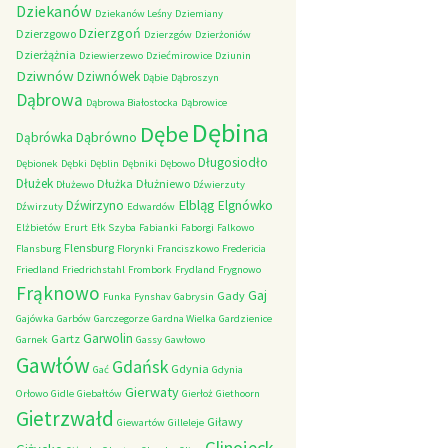
Dziekanów
Dziekanów Leśny
Dziemiany
Dzierzgoń
Dzierzgowo
Dzierzgów
Dzierżoniów
Dzierżążnia
Dziewierzewo
Dziećmirowice
Dziunin
Dziwnów
Dziwnówek
Dąbie
Dąbroszyn
Dąbrowa
Dąbrowa Białostocka
Dąbrowice
Dębina
Dębe
Dąbrówno
Dąbrówka
Długosiodło
Dębionek
Dębki
Dęblin
Dębniki
Dębowo
Dłużek
Dłużka
Dłużniewo
Dłużewo
Dźwierzuty
Elbląg
Dźwirzyno
Elgnówko
Dźwirzuty
Edwardów
Elżbietów
Erurt
Ełk Szyba
Fabianki
Faborgi
Falkowo
Flensburg
Flansburg
Florynki
Franciszkowo
Fredericia
Friedland
Friedrichstahl
Frombork
Frydland
Frygnowo
Frąknowo
Gaj
Gady
Funka
Fynshav
Gabrysin
Gajówka
Garbów
Garczegorze
Gardna Wielka
Gardzienice
Garwolin
Gartz
Garnek
Gassy
Gawłowo
Gawłów
Gdańsk
Gdynia
Gać
Gdynia
Gierwaty
Orłowo
Gidle
Giebałtów
Gierłoż
Giethoorn
Gietrzwałd
Giławy
Giewartów
Gilleleje
Glinojeck