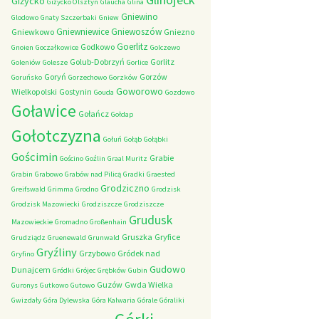
Giżycko
Giżycko Olsztyn
Glaucha
Glina
Gniewino
Glodowo
Gnaty Szczerbaki
Gniew
Gniewniewice
Gniewoszów
Gniewkowo
Gniezno
Goerlitz
Godkowo
Gnoien
Goczałkowice
Golczewo
Golub-Dobrzyń
Gorlitz
Goleniów
Golesze
Gorlice
Goryń
Gorzów
Goruńsko
Gorzechowo
Gorzków
Goworowo
Wielkopolski
Gostynin
Gouda
Gozdowo
Goławice
Gołańcz
Gołdap
Gołotczyzna
Gołuń
Gołąb
Gołąbki
Gościmin
Grabie
Gościno
Goźlin
Graal Muritz
Grabin
Grabowo
Grabów nad Pilicą
Gradki
Graested
Grodziczno
Greifswald
Grimma
Grodno
Grodzisk
Grodzisk Mazowiecki
Grodziszcze
Grodziszcze
Grudusk
Mazowieckie
Gromadno
Großenhain
Gruszka
Gryfice
Grudziądz
Gruenewald
Grunwald
Gryźliny
Grzybowo
Gródek nad
Gryfino
Gudowo
Dunajcem
Gródki
Grójec
Grębków
Gubin
Guzów
Gwda Wielka
Guronys
Gutkowo
Gutowo
Gwizdały
Góra Dylewska
Góra Kalwaria
Górale
Góraliki