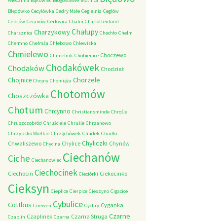
Wieczfnia
Bąkowiec
Błogosławie
Błotnica
Błędówko
Cecylówka
Cedry Małe
Cegielnia
Cegłów
Celejów
Ceranów
Cerkwica
Chalin
Charlottenlund
Chałupy
Charzykowy
Charsznica
Chechło
Chełm
Chełmno
Chełmża
Chlebowo
Chlewiska
Chmielewo
Choczewo
Chmielnik
Chobienice
Chodakówek
Chodaków
Chodzież
Chorzele
Chojnice
Chojny
Chomiąża
Chotomów
Choszczówka
Chotum
Chrcynno
Christiansminde
Chrośle
Chruszczobród
Chruściele
Chruśle
Chrzanowo
Chrzypsko Wielkie
Chrząchówek
Chudek
Chudki
Chyliczki
Chwaliszewo
Chylice
Chynów
Chycina
Ciechanów
Ciche
Ciechanowiec
Ciechocinek
Ciechocin
Ciekocinko
Cieciórki
Cieksyn
Cieplice
Cierpice
Cieszyno
Cigacice
Cybulice
Cottbus
Cyganka
Criewen
Cychry
Czarne
Czaplinek
Czarna Struga
Czaplin
Czarna