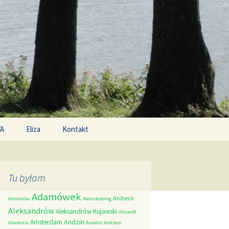
Search
/A
Eliza
Kontakt
for:
Tu byłam
Adamówek
Ahlbeck
Abramów
Aeroskobing
Aleksandrów
Aleksandrów Kujawski
Altranft
Andzin
Amsterdam
Alwernia
Anielin
Anklam