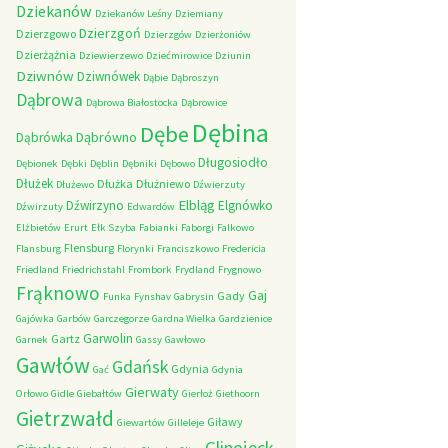
Dziekanów
Dziekanów Leśny
Dziemiany
Dzierzgoń
Dzierzgowo
Dzierzgów
Dzierżoniów
Dzierżążnia
Dziewierzewo
Dziećmirowice
Dziunin
Dziwnów
Dziwnówek
Dąbie
Dąbroszyn
Dąbrowa
Dąbrowa Białostocka
Dąbrowice
Dębina
Dębe
Dąbrówno
Dąbrówka
Długosiodło
Dębionek
Dębki
Dęblin
Dębniki
Dębowo
Dłużek
Dłużka
Dłużniewo
Dłużewo
Dźwierzuty
Elbląg
Dźwirzyno
Elgnówko
Dźwirzuty
Edwardów
Elżbietów
Erurt
Ełk Szyba
Fabianki
Faborgi
Falkowo
Flensburg
Flansburg
Florynki
Franciszkowo
Fredericia
Friedland
Friedrichstahl
Frombork
Frydland
Frygnowo
Frąknowo
Gaj
Gady
Funka
Fynshav
Gabrysin
Gajówka
Garbów
Garczegorze
Gardna Wielka
Gardzienice
Garwolin
Gartz
Garnek
Gassy
Gawłowo
Gawłów
Gdańsk
Gdynia
Gać
Gdynia
Gierwaty
Orłowo
Gidle
Giebałtów
Gierłoż
Giethoorn
Gietrzwałd
Giławy
Giewartów
Gilleleje
Glinojeck