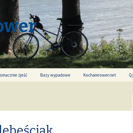
ower
 smacznie zjeść
Bazy wypadowe
Kochamrower.net
Q
debeściak