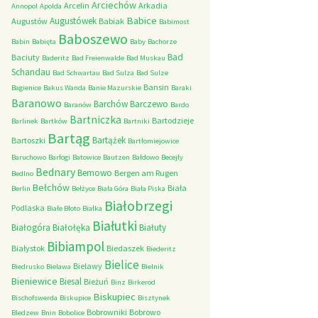
Arciechów
Arcelin
Arkadia
Annopol
Apolda
Babice
Augustówek
Augustów
Babiak
Babimost
Baboszewo
Babin
Babięta
Baby
Bachorze
Bad
Baciuty
Baderitz
Bad Freienwalde
Bad Muskau
Schandau
Bad Schwartau
Bad Sulza
Bad Sulze
Bansin
Bagienice
Bakus Wanda
Banie Mazurskie
Baraki
Baranowo
Barchów
Barczewo
Baranów
Bardo
Bartniczka
Bartodzieje
Barlinek
Bartków
Bartniki
Bartąg
Bartążek
Bartoszki
Bartłomiejowice
Baruchowo
Barłogi
Batowice
Bautzen
Bałdowo
Becejły
Bednary
Bemowo
Bergen am Rugen
Bedlno
Bełchów
Biała
Berlin
Bełżyce
Biała Góra
Biała Piska
Białobrzegi
Podlaska
Białe Błoto
Białka
Białutki
Białogóra
Białołęka
Białuty
Bibiampol
Białystok
Biedaszek
Biederitz
Bielice
Bielawy
Biedrusko
Bielawa
Bielnik
Bieniewice
Biesal
Bieżuń
Binz
Birkerod
Biskupiec
Bischofswerda
Biskupice
Bisztynek
Bobrowniki
Bobrowo
Bledzew
Bnin
Bobolice