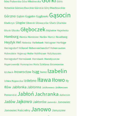
Górki
Góra Puławska
Góra Włodowska
Górki
Noteckie
Górowo Iławskie
Górskie
Góry Miechowskie
Gąsocin
Górzno
Gąbin
Gągolin
Gągławki
Głogów
Gładczyn
Głomsk
Głowaczów
Głuch
Głuchów
Głęboczek
Głusk
Głusko
Głębokie
Hajnówka
Hamburg
Hanna
Hannover
Harlev
Harsz
Havelberg
Hejdyk
Hel
Helenka
Hellebaek
Helsignor
Herfolge
Heringsdorf
Hillerod
Hohenreichendorf
Hohensaaten
Hohnstein
Hojerup
Holte
Holthusen
Holzhausen
Horingsdorf
Hormówek
Hornbaek
Horodyszcze
Hoyerswerda
Humięcino
Huta Szklana
Ibramowice
Izabelin
Isąg
Inowrocław
Iwno
Idzbark
Iława
Iłowo
Izdebno
Iły
Izbica Kujawska
Iłów
Jabłonka
Jabłonna
Jabłonowo
Jabłonowo
Jabłoń
Jachranka
Pomorskie
Jadwisin
Jajkowo
Jadów
Jaktorów
Janowiec
Jamniki
Janowo
Janowiec Kościelny
Januszew