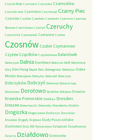
Czarnostów
Czarne Małe
Czarnocin
Czarnolas
Czarny Piec
Czarnowo
Czarnotrzew
Czarnowąż
Czarnów
Czchów
Czechów
Czerewki
Czermno
Czernice
Czeruchy
Borowe
Czernikowo
Czertyń
Czerwone
Czerwińsk
Czerwonak
Czocha
Czosnów
Czubin
Czymanowo
Cząstków
Czyżew
Dalanówek
Częstochowa
Dalnia
Daniłowo
Daleszyce
Debrzno
Delft
Dembskie
Den Haag
Dobre
Góry
Depot
Derc
Dobiegniew
Dobieżyn
Miasto
Dobrojewo
Dobrylas
Dobrzeń
Dobrzyca
Dobrzyń
Dobrzyków
Doktorce
Dolna Grupa
Dorotowo
Drawno
Domaniew
Dosłońce
Dołubno
Dresden
Drawsko Pomorskie
Drebkau
Dreszew
Drewniaczki
Drewnów
Drezdenko
Droblin
Drogiszka
Drogoszewo
Drohiczyn
Droszków
Dudy Puszczańskie
Drwalew
Drygały
Drążewo
Duninowo
Duży Dół
Dymaczewo
Dzbądzek
Dziadkowice
Działdowo
Dziecinów
Dziarny