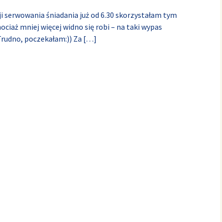
ji serwowania śniadania już od 6.30 skorzystałam tym
hociaż mniej więcej widno się robi – na taki wypas
 Trudno, poczekałam:)) Za
[…]