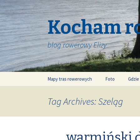
Kocham r
blog rowerowy Elizy
Skip
Mapy tras rowerowych
Foto
Gdzie
to
content
Tag Archives: Szeląg
warmiński 