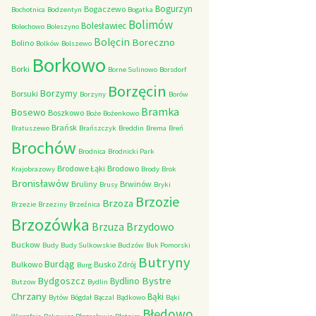
Bogurzyn
Bogaczewo
Bochotnica
Bodzentyn
Bogatka
Bolimów
Bolesławiec
Bolechowo
Boleszyno
Bolęcin
Boreczno
Bolino
Bolków
Bolszewo
Borkowo
Borki
Borne Sulinowo
Borsdorf
Borzęcin
Borzymy
Borsuki
Borzyny
Borów
Bramka
Bosewo
Boszkowo
Boże
Bożenkowo
Brańsk
Bratuszewo
Brańszczyk
Breddin
Brema
Breń
Brochów
Brodnica
Brodnicki Park
Brodowe Łąki
Brodowo
Krajobrazowy
Brody
Brok
Bronisławów
Bruliny
Brwinów
Brusy
Bryki
Brzozie
Brzoza
Brzezie
Brzeziny
Brzeźnica
Brzozówka
Brzydowo
Brzuza
Buckow
Budy
Budy Sulkowskie
Budzów
Buk Pomorski
Butryny
Burdąg
Bulkowo
Busko Zdrój
Burg
Bystre
Bydgoszcz
Bydlino
Butzow
Bydlin
Chrzany
Bąki
Bytów
Bógdał
Bączal
Bądkowo
Bąki
Błędowo