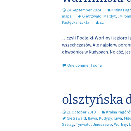
24 September 2024
Kraina Pag
mapą
Gietrzwałd
,
Małdyty
,
Miłom
Pasłęcka
,
Łukta
EL
…czyli Podlejki-Worliny i jezioro 
wszechczasów. Ale najpierw poranny
obwodnicę w Kudypach. No cóż, jest 
One comment so far
olsztyńska 
21 October 2019
Kraina Pagór
Gietrzwałd
,
Iława
,
Kudypy
,
Liwa
,
Mił
Szeląg
,
Tynwałd
,
Unieszewo
,
Worliny
,
Ł