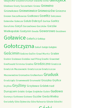
Giżycko
Giżycko Olsztyn
Glaucha
Glina
Gniewino
Glodowo
Gnaty Szczerbaki
Gniew
Gniewniewice
Gniewoszów
Gniewkowo
Gniezno
Goerlitz
Godkowo
Gnoien
Goczałkowice
Golczewo
Golub-Dobrzyń
Gorlitz
Goleniów
Golesze
Gorlice
Goryń
Gorzów
Goruńsko
Gorzechowo
Gorzków
Goworowo
Wielkopolski
Gostynin
Gouda
Gozdowo
Goławice
Gołańcz
Gołdap
Gołotczyzna
Gołuń
Gołąb
Gołąbki
Gościmin
Grabie
Gościno
Goźlin
Graal Muritz
Grabin
Grabowo
Grabów nad Pilicą
Gradki
Graested
Grodziczno
Greifswald
Grimma
Grodno
Grodzisk
Grodzisk Mazowiecki
Grodziszcze
Grodziszcze
Grudusk
Mazowieckie
Gromadno
Großenhain
Gruszka
Gryfice
Grudziądz
Gruenewald
Grunwald
Gryźliny
Grzybowo
Gródek nad
Gryfino
Gudowo
Dunajcem
Gródki
Grójec
Grębków
Gubin
Guzów
Gwda Wielka
Guronys
Gutkowo
Gutowo
Gwizdały
Góra Dylewska
Góra Kalwaria
Górale
Góraliki