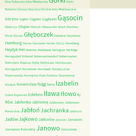
Górki
Góra Puławska
Góra Włodowska
Górki
Noteckie
Górowo Iławskie
Górskie
Góry Miechowskie
Gąsocin
Górzno
Gąbin
Gągolin
Gągławki
Głogów
Gładczyn
Głomsk
Głowaczów
Głuch
Głuchów
Głęboczek
Głusk
Głusko
Głębokie
Hajnówka
Hamburg
Hanna
Hannover
Harlev
Harsz
Havelberg
Hejdyk
Hel
Helenka
Hellebaek
Helsignor
Herfolge
Heringsdorf
Hillerod
Hohenreichendorf
Hohensaaten
Hohnstein
Hojerup
Holte
Holthusen
Holzhausen
Horingsdorf
Hormówek
Hornbaek
Horodyszcze
Hoyerswerda
Humięcino
Huta Szklana
Ibramowice
Izabelin
Isąg
Inowrocław
Iwno
Idzbark
Iława
Iłowo
Izdebno
Iły
Izbica Kujawska
Iłów
Jabłonka
Jabłonna
Jabłonowo
Jabłonowo
Jabłoń
Jachranka
Pomorskie
Jadwisin
Jajkowo
Jadów
Jaktorów
Janowiec
Jamniki
Janowo
Janowiec Kościelny
Januszew