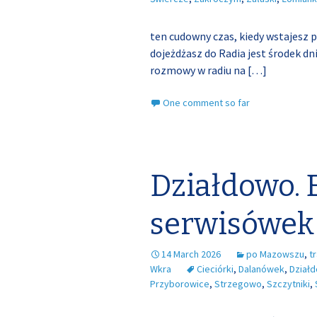
ten cudowny czas, kiedy wstajesz pa
dojeżdżasz do Radia jest środek dni
rozmowy w radiu na
[…]
One comment so far
Działdowo. 
serwisówek
14 March 2026
po Mazowszu
,
t
Wkra
Cieciórki
,
Dalanówek
,
Dział
Przyborowice
,
Strzegowo
,
Szczytniki
,