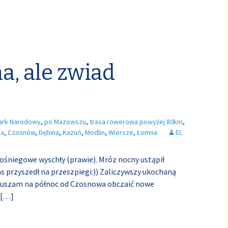
a, ale zwiad
ark Narodowy
,
po Mazowszu
,
trasa rowerowa powyżej 80km
,
ka
,
Czosnów
,
Dębina
,
Kazuń
,
Modlin
,
Wiersze
,
Łomna
EL
pośniegowe wyschły (prawie). Mróz nocny ustąpił
s przyszedł na przeszpiegi:)) Zaliczywszy ukochaną
ruszam na północ od Czosnowa obczaić nowe
[…]