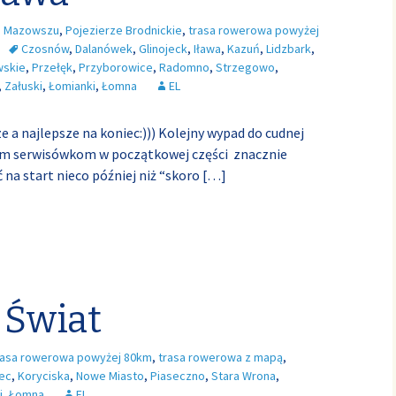
 Mazowszu
,
Pojezierze Brodnickie
,
trasa rowerowa powyżej
Czosnów
,
Dalanówek
,
Glinojeck
,
Iława
,
Kazuń
,
Lidzbark
,
wskie
,
Przełęk
,
Przyborowice
,
Radomno
,
Strzegowo
,
,
Załuski
,
Łomianki
,
Łomna
EL
ze a najlepsze na koniec:))) Kolejny wypad do cudnej
owym serwisówkom w początkowej części znacznie
 na start nieco później niż “skoro
[…]
 Świat
rasa rowerowa powyżej 80km
,
trasa rowerowa z mapą
,
ec
,
Koryciska
,
Nowe Miasto
,
Piaseczno
,
Stara Wrona
,
i
,
Łomna
EL