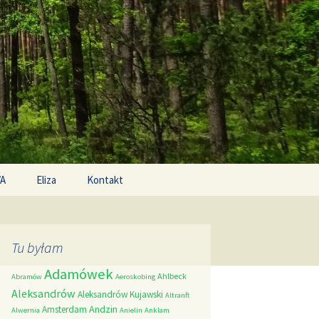
Search
/A
Eliza
Kontakt
for:
Tu byłam
Adamówek
Ahlbeck
Abramów
Aeroskobing
Aleksandrów
Aleksandrów Kujawski
Altranft
Andzin
Amsterdam
Alwernia
Anielin
Anklam