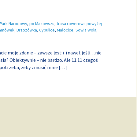
 Park Narodowy
,
po Mazowszu
,
trasa rowerowa powyżej
amówek
,
Brzozówka
,
Cybulice
,
Małocice
,
Sowia Wola
,
cie moje zdanie – zawsze jest:) (nawet jeśli…nie
asia? Obiektywnie – nie bardzo. Ale 11.11 czegoś
potrzeba, żeby zmusić mnie
[…]