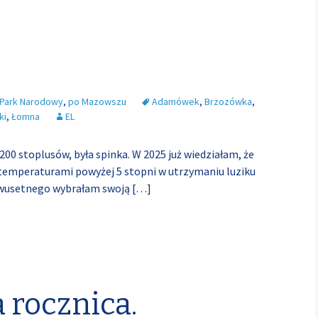
 Park Narodowy
,
po Mazowszu
Adamówek
,
Brzozówka
,
ki
,
Łomna
EL
00 stoplusów, była spinka. W 2025 już wiedziałam, że
z temperaturami powyżej 5 stopni w utrzymaniu luziku
 dwusetnego wybrałam swoją
[…]
 rocznica.