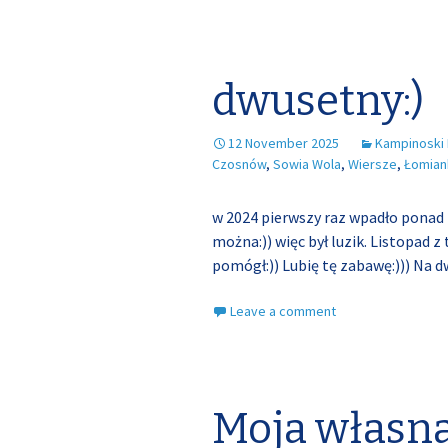
dwusetny:)
12 November 2025
Kampinoski
Czosnów
,
Sowia Wola
,
Wiersze
,
Łomian
w 2024 pierwszy raz wpadło ponad 2
można:)) więc był luzik. Listopad 
pomógł:)) Lubię tę zabawę:))) Na
Leave a comment
Moja własna