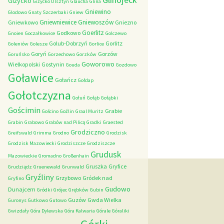
Giżycko
Giżycko Olsztyn
Glaucha
Glina
Gniewino
Glodowo
Gnaty Szczerbaki
Gniew
Gniewniewice
Gniewoszów
Gniewkowo
Gniezno
Goerlitz
Godkowo
Gnoien
Goczałkowice
Golczewo
Golub-Dobrzyń
Gorlitz
Goleniów
Golesze
Gorlice
Goryń
Gorzów
Goruńsko
Gorzechowo
Gorzków
Goworowo
Wielkopolski
Gostynin
Gouda
Gozdowo
Goławice
Gołańcz
Gołdap
Gołotczyzna
Gołuń
Gołąb
Gołąbki
Gościmin
Grabie
Gościno
Goźlin
Graal Muritz
Grabin
Grabowo
Grabów nad Pilicą
Gradki
Graested
Grodziczno
Greifswald
Grimma
Grodno
Grodzisk
Grodzisk Mazowiecki
Grodziszcze
Grodziszcze
Grudusk
Mazowieckie
Gromadno
Großenhain
Gruszka
Gryfice
Grudziądz
Gruenewald
Grunwald
Gryźliny
Grzybowo
Gródek nad
Gryfino
Gudowo
Dunajcem
Gródki
Grójec
Grębków
Gubin
Guzów
Gwda Wielka
Guronys
Gutkowo
Gutowo
Gwizdały
Góra Dylewska
Góra Kalwaria
Górale
Góraliki