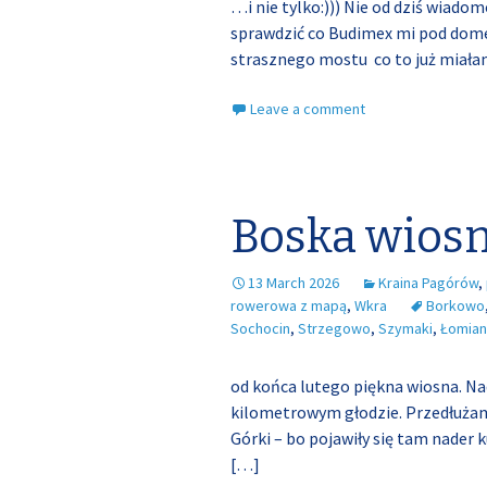
…i nie tylko:))) Nie od dziś wiado
sprawdzić co Budimex mi pod dome
strasznego mostu co to już miałam
Leave a comment
Boska wiosn
13 March 2026
Kraina Pagórów
,
rowerowa z mapą
,
Wkra
Borkowo
Sochocin
,
Strzegowo
,
Szymaki
,
Łomian
od końca lutego piękna wiosna. N
kilometrowym głodzie. Przedłuża
Górki – bo pojawiły się tam nader 
[…]