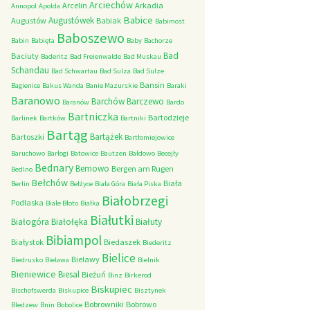
Arciechów
Arcelin
Arkadia
Annopol
Apolda
Babice
Augustówek
Augustów
Babiak
Babimost
Baboszewo
Babin
Babięta
Baby
Bachorze
Bad
Baciuty
Baderitz
Bad Freienwalde
Bad Muskau
Schandau
Bad Schwartau
Bad Sulza
Bad Sulze
Bansin
Bagienice
Bakus Wanda
Banie Mazurskie
Baraki
Baranowo
Barchów
Barczewo
Baranów
Bardo
Bartniczka
Bartodzieje
Barlinek
Bartków
Bartniki
Bartąg
Bartążek
Bartoszki
Bartłomiejowice
Baruchowo
Barłogi
Batowice
Bautzen
Bałdowo
Becejły
Bednary
Bemowo
Bergen am Rugen
Bedlno
Bełchów
Biała
Berlin
Bełżyce
Biała Góra
Biała Piska
Białobrzegi
Podlaska
Białe Błoto
Białka
Białutki
Białogóra
Białołęka
Białuty
Bibiampol
Białystok
Biedaszek
Biederitz
Bielice
Bielawy
Biedrusko
Bielawa
Bielnik
Bieniewice
Biesal
Bieżuń
Binz
Birkerod
Biskupiec
Bischofswerda
Biskupice
Bisztynek
Bobrowniki
Bobrowo
Bledzew
Bnin
Bobolice