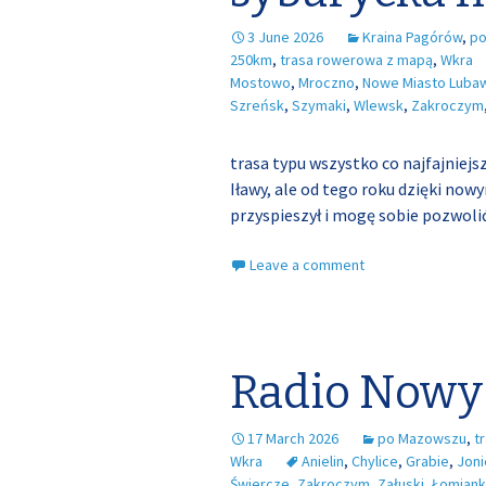
3 June 2026
Kraina Pagórów
,
po
250km
,
trasa rowerowa z mapą
,
Wkra
Mostowo
,
Mroczno
,
Nowe Miasto Luba
Szreńsk
,
Szymaki
,
Wlewsk
,
Zakroczym
trasa typu wszystko co najfajniejs
Iławy, ale od tego roku dzięki n
przyspieszył i mogę sobie pozwolić
Leave a comment
Radio Nowy
17 March 2026
po Mazowszu
,
t
Wkra
Anielin
,
Chylice
,
Grabie
,
Joni
Świercze
,
Zakroczym
,
Załuski
,
Łomiank