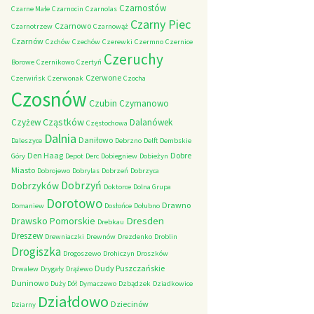
Czarnostów
Czarne Małe
Czarnocin
Czarnolas
Czarny Piec
Czarnowo
Czarnotrzew
Czarnowąż
Czarnów
Czchów
Czechów
Czerewki
Czermno
Czernice
Czeruchy
Borowe
Czernikowo
Czertyń
Czerwone
Czerwińsk
Czerwonak
Czocha
Czosnów
Czubin
Czymanowo
Cząstków
Czyżew
Dalanówek
Częstochowa
Dalnia
Daniłowo
Daleszyce
Debrzno
Delft
Dembskie
Den Haag
Dobre
Góry
Depot
Derc
Dobiegniew
Dobieżyn
Miasto
Dobrojewo
Dobrylas
Dobrzeń
Dobrzyca
Dobrzyń
Dobrzyków
Doktorce
Dolna Grupa
Dorotowo
Drawno
Domaniew
Dosłońce
Dołubno
Dresden
Drawsko Pomorskie
Drebkau
Dreszew
Drewniaczki
Drewnów
Drezdenko
Droblin
Drogiszka
Drogoszewo
Drohiczyn
Droszków
Dudy Puszczańskie
Drwalew
Drygały
Drążewo
Duninowo
Duży Dół
Dymaczewo
Dzbądzek
Dziadkowice
Działdowo
Dziecinów
Dziarny