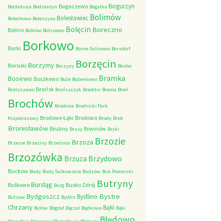
Bogurzyn
Bogaczewo
Bochotnica
Bodzentyn
Bogatka
Bolimów
Bolesławiec
Bolechowo
Boleszyno
Bolęcin
Boreczno
Bolino
Bolków
Bolszewo
Borkowo
Borki
Borne Sulinowo
Borsdorf
Borzęcin
Borzymy
Borsuki
Borzyny
Borów
Bramka
Bosewo
Boszkowo
Boże
Bożenkowo
Brańsk
Bratuszewo
Brańszczyk
Breddin
Brema
Breń
Brochów
Brodnica
Brodnicki Park
Brodowe Łąki
Brodowo
Krajobrazowy
Brody
Brok
Bronisławów
Bruliny
Brwinów
Brusy
Bryki
Brzozie
Brzoza
Brzezie
Brzeziny
Brzeźnica
Brzozówka
Brzydowo
Brzuza
Buckow
Budy
Budy Sulkowskie
Budzów
Buk Pomorski
Butryny
Burdąg
Bulkowo
Busko Zdrój
Burg
Bystre
Bydgoszcz
Bydlino
Butzow
Bydlin
Chrzany
Bąki
Bytów
Bógdał
Bączal
Bądkowo
Bąki
Błędowo