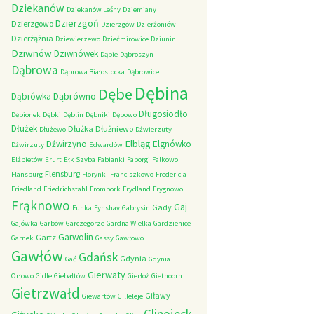
Dziekanów
Dziekanów Leśny
Dziemiany
Dzierzgoń
Dzierzgowo
Dzierzgów
Dzierżoniów
Dzierżążnia
Dziewierzewo
Dziećmirowice
Dziunin
Dziwnów
Dziwnówek
Dąbie
Dąbroszyn
Dąbrowa
Dąbrowa Białostocka
Dąbrowice
Dębina
Dębe
Dąbrówno
Dąbrówka
Długosiodło
Dębionek
Dębki
Dęblin
Dębniki
Dębowo
Dłużek
Dłużka
Dłużniewo
Dłużewo
Dźwierzuty
Elbląg
Dźwirzyno
Elgnówko
Dźwirzuty
Edwardów
Elżbietów
Erurt
Ełk Szyba
Fabianki
Faborgi
Falkowo
Flensburg
Flansburg
Florynki
Franciszkowo
Fredericia
Friedland
Friedrichstahl
Frombork
Frydland
Frygnowo
Frąknowo
Gaj
Gady
Funka
Fynshav
Gabrysin
Gajówka
Garbów
Garczegorze
Gardna Wielka
Gardzienice
Garwolin
Gartz
Garnek
Gassy
Gawłowo
Gawłów
Gdańsk
Gdynia
Gać
Gdynia
Gierwaty
Orłowo
Gidle
Giebałtów
Gierłoż
Giethoorn
Gietrzwałd
Giławy
Giewartów
Gilleleje
Glinojeck