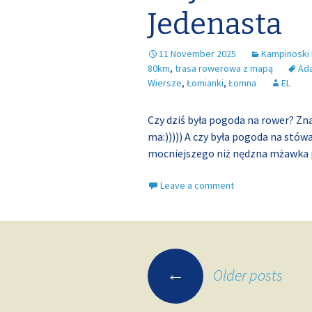
Jedenasta
11 November 2025
Kampinoski
80km
,
trasa rowerowa z mapą
Ad
Wiersze
,
Łomianki
,
Łomna
EL
Czy dziś była pogoda na rower? Zna
ma:))))) A czy była pogoda na stów
mocniejszego niż nędzna mżawka 
Leave a comment
Posts
←
Older posts
navigation