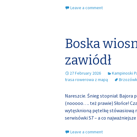
Leave a comment
Boska wiosn
zawiódł
27 February 2026
Kampinoski P
trasa rowerowa z mapą
Brzozów
Nareszcie. Śnieg stopniał. Bajora 
(nooooo…. też prawie) Słońce! Cza
wytęsknioną pętelkę stówasiową 
serwisówki S7 – a co najważniejsze
Leave a comment