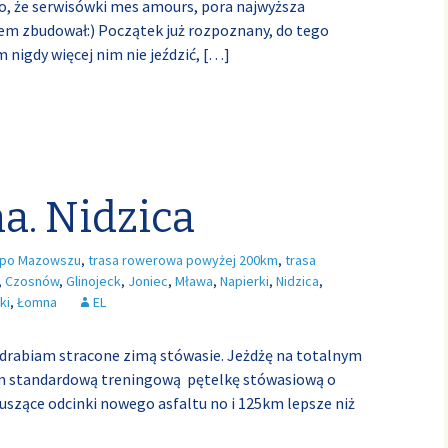
mo, że serwisówki mes amours, pora najwyższa
m zbudował:) Początek już rozpoznany, do tego
 nigdy więcej nim nie jeździć,
[…]
a. Nidzica
po Mazowszu
,
trasa rowerowa powyżej 200km
,
trasa
,
Czosnów
,
Glinojeck
,
Joniec
,
Mława
,
Napierki
,
Nidzica
,
ki
,
Łomna
EL
adrabiam stracone zimą stówasie. Jeżdżę na totalnym
m standardową treningową pętelkę stówasiową o
kuszące odcinki nowego asfaltu no i 125km lepsze niż