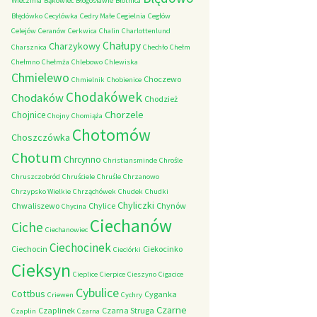
Wieczfnia
Bąkowiec
Błogosławie
Błotnica
Błędówko
Cecylówka
Cedry Małe
Cegielnia
Cegłów
Celejów
Ceranów
Cerkwica
Chalin
Charlottenlund
Chałupy
Charzykowy
Charsznica
Chechło
Chełm
Chełmno
Chełmża
Chlebowo
Chlewiska
Chmielewo
Choczewo
Chmielnik
Chobienice
Chodakówek
Chodaków
Chodzież
Chorzele
Chojnice
Chojny
Chomiąża
Chotomów
Choszczówka
Chotum
Chrcynno
Christiansminde
Chrośle
Chruszczobród
Chruściele
Chruśle
Chrzanowo
Chrzypsko Wielkie
Chrząchówek
Chudek
Chudki
Chyliczki
Chwaliszewo
Chylice
Chynów
Chycina
Ciechanów
Ciche
Ciechanowiec
Ciechocinek
Ciechocin
Ciekocinko
Cieciórki
Cieksyn
Cieplice
Cierpice
Cieszyno
Cigacice
Cybulice
Cottbus
Cyganka
Criewen
Cychry
Czarne
Czaplinek
Czarna Struga
Czaplin
Czarna