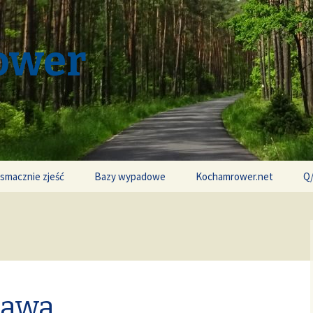
ower
 smacznie zjeść
Bazy wypadowe
Kochamrower.net
Q
ława