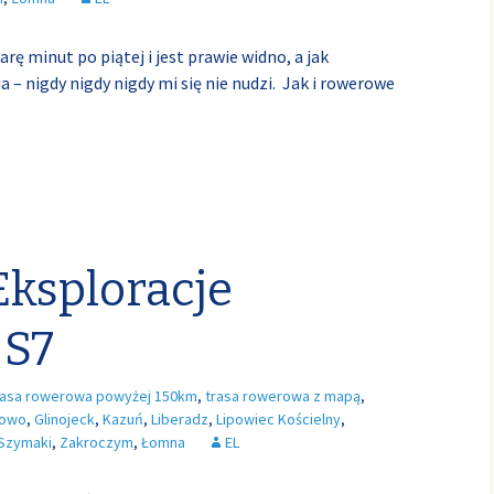
rę minut po piątej i jest prawie widno, a jak
a – nigdy nigdy nigdy mi się nie nudzi. Jak i rowerowe
Eksploracje
 S7
rasa rowerowa powyżej 150km
,
trasa rowerowa z mapą
,
dowo
,
Glinojeck
,
Kazuń
,
Liberadz
,
Lipowiec Kościelny
,
Szymaki
,
Zakroczym
,
Łomna
EL