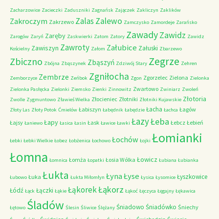
Zacharzowice
Zacieczki
Zaduszniki
Zagnańsk
Zajączek
Zakliczyn
Zaklików
Zalas
Zalewo
Zakroczym
Zakrzewo
Zamczysko
Zamordeje
Zarańsko
Zawady
Zawidz
Zaręby
Zarogów
Zaryń
Zaskwierki
Zatom
Zatory
Zawidz
Zawroty
Załubice
Zawiszyn
Załuski
Kościelny
Załom
Zbarzewo
Zegrze
Zbiczno
Zbąszyń
Zbójna
Zbąszynek
Zdziwój Stary
Zehren
Zgniłocha
Zembrze
Zgorzelec
Zielona
Zemborzyce
Zeńbok
Zgon
Zielonka
Zwartowo
Zielonka Pasłęcka
Zielonki
Ziemsko
Zienki
Zinnowitz
Zwiniarz
Zwoleń
Złotoria
Złocieniec
Złotniki
Zwolle
Zygmuntowo
Zławieś Wielka
Złotniki Kujawskie
Łacha
Łabiszyn
Łagów
Złoty Las
Złoty Potok
Ćmielów
Łabędnik
Łabędzie
Łachca
Łazy
Łeba
Łapy
Łajsy
Łask
Łebcz
Łebień
Łaniewo
Łasica
Łasin
Ławice
Ławki
Łomianki
Łochów
Łebki
Łebki Wielkie
Łobez
Łobżenica
Łochowo
Łojki
Łomna
Łowicz
Łomża
Łosia Wólka
Łomnica
Łopatki
Łubiana
Łubianka
Łukta
Łyna
Łyse
Łyszkowice
Łuka
Łubowo
Łukta Miłomłyn
Łysica
Łysomice
Łąkorz
Łąkorek
Łódź
Łączki
Łąck
Łąkie
Łąkoć
Łęczyca
Łęgajny
Łękawica
Śladów
Śniadowo
Śniadówko
Śniechy
Łętowo
Ślesin
Śliwice
Ślężany