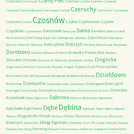
Czarny Piec
Czarnowo
Czarnów
Czarnowąż
Czchów
Czechów
Czerewki
Czeruchy
Czermno
Czernice Borowe
Czernikowo
Czertyń
Czerwińsk
Czerwonak
Czosnów
Czubin
Czymanowo
Czyżew
Czerwone
Czocha
Dalnia
Cząstków
Dalanówek
Daniłowo
Częstochowa
Daleszyce
Debrzno
Delft
Den Haag
Dobre Miasto
Dembskie Góry
Depot
Derc
Dobiegniew
Dobieżyn
Dobrojewo
Dobrzyń
Dobrzyków
Dobrylas
Dobrzeń
Dobrzyca
Doktorce
Dolna Grupa
Domaniew
Dorotowo
Drawsko Pomorskie
Drawno
Dosłońce
Dołubno
Drebkau
Drogiszka
Dresden
Dreszew
Drewniaczki
Drewnów
Drezdenko
Droblin
Dudy Puszczańskie
Drogoszewo
Drohiczyn
Droszków
Drwalew
Drygały
Drążewo
Działdowo
Duninowo
Duży Dół
Dymaczewo
Dzbądzek
Dziadkowice
Dziarny
Dziekanów
Dzierzgoń
Dziecinów
Dzierzgowo
Dziekanów Leśny
Dziemiany
Dziwnów
Dzierżążnia
Dzierzgów
Dzierżoniów
Dziewierzewo
Dziećmirowice
Dziunin
Dąbrowa
Dziwnówek
Dąbie
Dąbroszyn
Dąbrowa Białostocka
Dąbrowice
Dębina
Dębe
Dąbrówno
Dąbrówka
Dębionek
Dębki
Dęblin
Dębniki
Długosiodło
Dłużek
Dłużka
Dłużniewo
Dębowo
Dłużewo
Dźwierzuty
Dźwirzuty
Elbląg
Dźwirzyno
Elgnówko
Edwardów
Elżbietów
Erurt
Ełk Szyba
Fabianki
Faborgi
Flensburg
Falkowo
Flansburg
Florynki
Franciszkowo
Fredericia
Friedland
Friedrichstahl