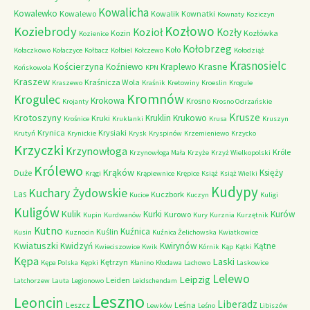
Kowalicha
Kowalewko
Kowalewo
Kowalik
Kownatki
Kownaty
Koziczyn
Kozłowo
Koziebrody
Kozioł
Kozły
Kozin
Kozłówka
Kozienice
Kołobrzeg
Koło
Kołaczkowo
Kołaczyce
Kołbacz
Kołbiel
Kołczewo
Kołodziąż
Krasnosielc
Kościerzyna
Krasne
Koźniewo
Kraplewo
Końskowola
KPN
Kraszew
Kraśnicza Wola
Kraszewo
Kraśnik
Kretowiny
Kroeslin
Krogule
Kromnów
Krogulec
Krokowa
Krosno
Krojanty
Krosno Odrzańskie
Krusze
Krotoszyny
Kruklin
Krukowo
Kruki
Krośnice
Kruklanki
Krusa
Kruszyn
Krynica
Krysiaki
Krutyń
Krynickie
Krysk
Kryspinów
Krzemieniewo
Krzycko
Krzyczki
Krzynowłoga
Króle
Krzynowłoga Mała
Krzyże
Krzyż Wielkopolski
Królewo
Krąków
Księży
Duże
Krągi
Krąpiewnice
Krępice
Książ
Książ Wielki
Kudypy
Kuchary Żydowskie
Las
Kuczbork
Kucice
Kuczyn
Kuligi
Kuligów
Kulik
Kurki
Kurów
Kurowo
Kupin
Kurdwanów
Kury
Kurznia
Kurzętnik
Kutno
Kuźnica
Kuślin
Kusin
Kuznocin
Kuźnica Żelichowska
Kwiatkowice
Kwiatuszki
Kwidzyń
Kwirynów
Kątne
Kwieciszowice
Kwik
Kórnik
Kąp
Kątki
Kępa
Laski
Kętrzyn
Kępa Polska
Kępki
Kłanino
Kłodawa
Lachowo
Laskowice
Lelewo
Leipzig
Leiden
Latchorzew
Lauta
Legionowo
Leidschendam
Leszno
Leoncin
Liberadz
Leszcz
Leśna
Lewków
Leśno
Libiszów