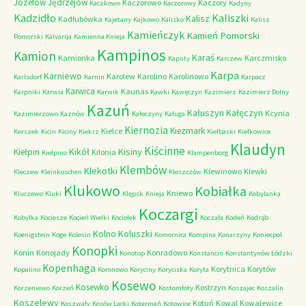
Józefów
Jędrzejów
Kaczorowo
Kaczory
Kaczkowo
Kaczorowy
Kadyny
Kadzidło
Kaliszki
Kalisz
Kadłubówka
Kajetany
Kajkowo
Kalisko
Kalisz
Kamieńczyk
Kamień Pomorski
Pomorski
Kalvarija
Kamienna Knieja
Kampinos
Kamion
Karaś
Kamionka
Karczmisko
Kaputy
Karczew
Karpa
Karniewo
Karolew
Karolino
Karolinowo
Karlsdorf
Karnin
Karpacz
Karwica
Kaunas
Karpniki
Karwia
Karwik
Kawki
Kawęczyn
Kazimierz
Kazimierz Dolny
Kazuń
Kałuszyn
Kałęczyn
Kcynia
Kazimierzowo
Kaznów
Kałeczyny
Kaługa
Kiernozia
Kiezmark
Kielce
Kerszek
Kicin
Kiciny
Kiekrz
Kiełbaski
Kiełkowice
Klaudyn
Kiścinne
Kikół
Kisiny
Kiełpin
Kilonia
Kiełpino
Klampenborg
Klembów
Klekotki
Klewinowo
Klewki
Kleczew
Kleinkoschen
Kleszczów
Klukowo
Kobiałka
Kniewo
Kluczewo
Kluki
Klępsk
Knieja
Kobylanka
Koczargi
Kobyłka
Kociesze
Kocień Wielki
Kociołek
Koczała
Kodeń
Kodrąb
Kolno
Koluszki
Koenigstein
Koge
Kolesin
Komornica
Kompina
Konarzyny
Koniecpol
Konopki
Konin
Konojady
Konradowo
Konotop
Konstancin
Konstantynów Łódzki
Kopenhaga
Korytnica
Korytów
Kopalino
Koronowo
Koryciny
Koryciska
Koryta
Kosewo
Kosewko
Kostrzyn
Korzeniewo
Korzeń
Kostomłoty
Koszajec
Koszalin
Koszelewy
Kotuń
Kowal
Kowalewice
Koszwały
Kosów Lacki
Kotermań
Kotowice