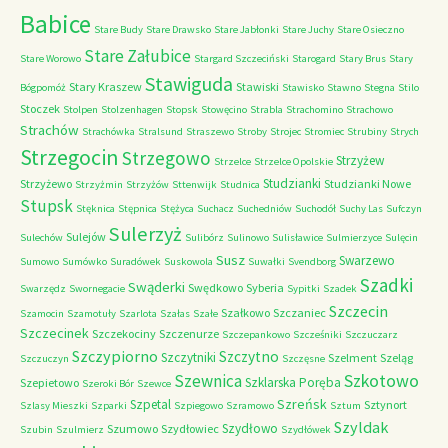
Babice
Stare Budy
Stare Drawsko
Stare Jabłonki
Stare Juchy
Stare Osieczno
Stare Załubice
Stare Worowo
Stargard Szczeciński
Starogard
Stary Brus
Stary
Stawiguda
Stary Kraszew
Stawiski
Bógpomóż
Stawisko
Stawno
Stegna
Stilo
Stoczek
Stolpen
Stolzenhagen
Stopsk
Stowęcino
Strabla
Strachomino
Strachowo
Strachów
Strachówka
Stralsund
Straszewo
Stroby
Strojec
Stromiec
Strubiny
Strych
Strzegocin
Strzegowo
Strzyżew
Strzelce
Strzelce Opolskie
Studzianki
Strzyżewo
Studzianki Nowe
Strzyżmin
Strzyżów
Sttenwijk
Studnica
Stupsk
Stęknica
Stępnica
Stężyca
Suchacz
Suchedniów
Suchodół
Suchy Las
Sufczyn
Sulerzyż
Sulejów
Sulechów
Sulibórz
Sulinowo
Sulisławice
Sulmierzyce
Sulęcin
Susz
Swarzewo
Sumowo
Sumówko
Suradówek
Suskowola
Suwałki
Svendborg
Szadki
Swąderki
Swędkowo
Syberia
Swarzędz
Swornegacie
Sypitki
Szadek
Szczecin
Szałkowo
Szczaniec
Szamocin
Szamotuły
Szarlota
Szałas
Szałe
Szczecinek
Szczekociny
Szczenurze
Szczepankowo
Szcześniki
Szczuczarz
Szczypiorno
Szczytno
Szczytniki
Szelment
Szeląg
Szczuczyn
Szczęsne
Szkotowo
Szewnica
Szklarska Poręba
Szepietowo
Szeroki Bór
Szewce
Szreńsk
Szpetal
Sztynort
Szlasy Mieszki
Szparki
Szpiegowo
Szramowo
Sztum
Szyldak
Szydłowo
Szumowo
Szydłowiec
Szubin
Szulmierz
Szydłówek