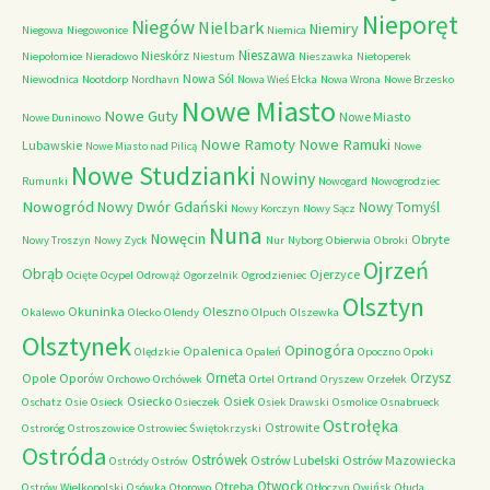
Nieporęt
Niegów
Nielbark
Niemiry
Niegowa
Niegowonice
Niemica
Nieszawa
Nieskórz
Niepołomice
Nieradowo
Niestum
Nieszawka
Nietoperek
Nowa Sól
Niewodnica
Nootdorp
Nordhavn
Nowa Wieś Ełcka
Nowa Wrona
Nowe Brzesko
Nowe Miasto
Nowe Guty
Nowe Miasto
Nowe Duninowo
Nowe Ramoty
Nowe Ramuki
Lubawskie
Nowe Miasto nad Pilicą
Nowe
Nowe Studzianki
Nowiny
Rumunki
Nowogard
Nowogrodziec
Nowogród
Nowy Dwór Gdański
Nowy Tomyśl
Nowy Korczyn
Nowy Sącz
Nuna
Nowęcin
Obryte
Nowy Troszyn
Nowy Zyck
Nur
Nyborg
Obierwia
Obroki
Ojrzeń
Obrąb
Ojerzyce
Ocięte
Ocypel
Odrowąż
Ogorzelnik
Ogrodzieniec
Olsztyn
Okuninka
Oleszno
Okalewo
Olecko
Olendy
Olpuch
Olszewka
Olsztynek
Opinogóra
Opalenica
Olędzkie
Opaleń
Opoczno
Opoki
Orneta
Orzysz
Opole
Oporów
Orchowo
Orchówek
Ortel
Ortrand
Oryszew
Orzełek
Osiecko
Osiek
Oschatz
Osie
Osieck
Osieczek
Osiek Drawski
Osmolice
Osnabrueck
Ostrołęka
Ostrowite
Ostroróg
Ostroszowice
Ostrowiec Świętokrzyski
Ostróda
Ostrówek
Ostrów Lubelski
Ostrów Mazowiecka
Ostródy
Ostrów
Otwock
Otręba
Ostrów Wielkopolski
Osówka
Otorowo
Otłoczyn
Owińsk
Ołuda