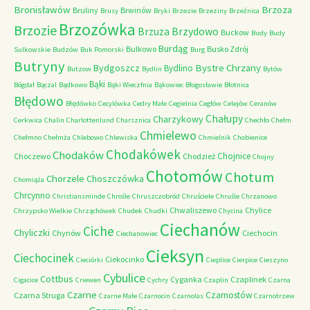
Bronisławów
Brzoza
Bruliny
Brwinów
Brusy
Bryki
Brzezie
Brzeziny
Brzeźnica
Brzozówka
Brzozie
Brzydowo
Brzuza
Buckow
Budy
Budy
Burdąg
Bulkowo
Busko Zdrój
Sulkowskie
Budzów
Buk Pomorski
Burg
Butryny
Bystre Chrzany
Bydgoszcz
Bydlino
Butzow
Bydlin
Bytów
Bąki
Bógdał
Bączal
Bądkowo
Bąki Wieczfnia
Bąkowiec
Błogosławie
Błotnica
Błędowo
Błędówko
Cecylówka
Cedry Małe
Cegielnia
Cegłów
Celejów
Ceranów
Chałupy
Charzykowy
Cerkwica
Chalin
Charlottenlund
Charsznica
Chechło
Chełm
Chmielewo
Chełmno
Chełmża
Chlebowo
Chlewiska
Chmielnik
Chobienice
Chodakówek
Chodaków
Chojnice
Choczewo
Chodzież
Chojny
Chotomów
Chotum
Chorzele
Choszczówka
Chomiąża
Chrcynno
Christiansminde
Chrośle
Chruszczobród
Chruściele
Chruśle
Chrzanowo
Chwaliszewo
Chylice
Chrzypsko Wielkie
Chrząchówek
Chudek
Chudki
Chycina
Ciechanów
Ciche
Chyliczki
Chynów
Ciechocin
Ciechanowiec
Cieksyn
Ciechocinek
Ciekocinko
Cieciórki
Cieplice
Cierpice
Cieszyno
Cybulice
Cottbus
Cyganka
Czaplinek
Cigacice
Criewen
Cychry
Czaplin
Czarna
Czarne
Czarnostów
Czarna Struga
Czarne Małe
Czarnocin
Czarnolas
Czarnotrzew