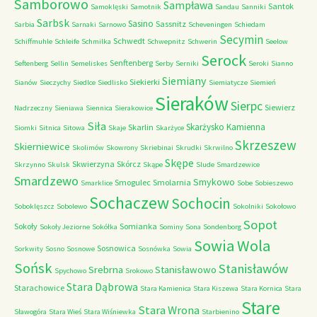
Samborowo
Sampława
Santok
Samoklęski
Samotnik
Sandau
Sanniki
Sarbsk
Sasino
Sassnitz
Sarbia
Sarnaki
Sarnowo
Scheveningen
Schiedam
Secymin
Schwedt
Schiffmuhle
Schleife
Schmilka
Schwepnitz
Schwerin
Seelow
Serock
Senftenberg
Seftenberg
Sellin
Semeliskes
Serby
Serniki
Seroki
Sianno
Siemiany
Siekierki
Sianów
Sieczychy
Siedlce
Siedlisko
Siemiatycze
Siemień
Sieraków
Sierpc
Siewierz
Nadrzeczny
Sieniawa
Siennica
Sierakowice
Siła
Skarżysko Kamienna
Skarlin
Siomki
Sitnica
Sitowa
Skaje
Skarżyce
Skrzeszew
Skierniewice
Skolimów
Skowrony
Skriebinai
Skrudki
Skrwilno
Skępe
Skwierzyna
Skórcz
Skrzynno
Skulsk
Skąpe
Slude
Smardzewice
Smardzewo
Smykowo
Smogulec
Smolarnia
Smarklice
Sobe
Sobieszewo
Sochaczew
Sochocin
Soboklęszcz
Sobolewo
Sokolniki
Sokołowo
Sopot
Sokoły
Somianka
Sokoły Jeziorne
Sokółka
Sominy
Sona
Sondenborg
Sowia Wola
Sosnowica
Sorkwity
Sosno
Sosnowe
Sosnówka
Sowia
Sońsk
Stanisławów
Srebrna
Stanisławowo
Spychowo
Srokowo
Stara Dąbrowa
Starachowice
Stara Kamienica
Stara Kiszewa
Stara Kornica
Stara
Stare
Stara Wrona
Sławogóra
Stara Wieś
Stara Wiśniewka
Starbienino