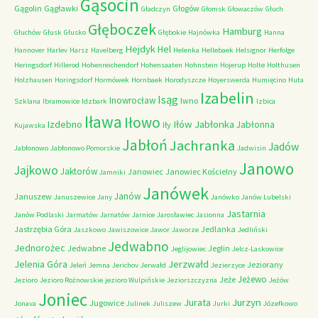
Gąsocin
Gągolin
Gągławki
Głogów
Gładczyn
Głomsk
Głowaczów
Głuch
Głęboczek
Hamburg
Głuchów
Głusk
Głusko
Głębokie
Hajnówka
Hanna
Hejdyk
Hel
Hannover
Harlev
Harsz
Havelberg
Helenka
Hellebaek
Helsignor
Herfolge
Heringsdorf
Hillerod
Hohenreichendorf
Hohensaaten
Hohnstein
Hojerup
Holte
Holthusen
Holzhausen
Horingsdorf
Hormówek
Hornbaek
Horodyszcze
Hoyerswerda
Humięcino
Huta
Izabelin
Isąg
Inowrocław
Iwno
Szklana
Ibramowice
Idzbark
Izbica
Iława
Iłowo
Iłów
Jabłonka
Izdebno
Jabłonna
Iły
Kujawska
Jabłoń
Jachranka
Jadów
Jabłonowo
Jabłonowo Pomorskie
Jadwisin
Janowo
Jajkowo
Jaktorów
Janowiec
Janowiec Kościelny
Jamniki
Janówek
Janów
Januszew
Januszewice
Jany
Janówko
Janów Lubelski
Jastarnia
Janów Podlaski
Jarmatów
Jarnatów
Jarnice
Jarosławiec
Jasionna
Jastrzębia Góra
Jedlanka
Jaszkowo
Jawiszowice
Jawor
Jaworze
Jedliński
Jedwabno
Jednorożec
Jedwabne
Jeglin
Jeglijowiec
Jelcz-Laskowice
Jerzwałd
Jelenia Góra
Jeziorany
Jeleń
Jemna
Jerichov
Jerwałd
Jezierzyce
Jeżewo
Jeże
Jezioro
Jezioro Rożnowskie
jezioro Wulpińskie
Jeziorszczyzna
Jeżów
Joniec
Jurzyn
Jurata
Jugowice
Jonava
Julinek
Juliszew
Jurki
Józefkowo