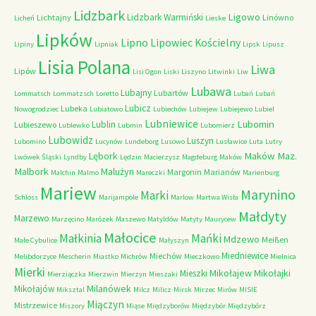
Lidzbark
Ligowo
Lidzbark Warmiński
Lichtajny
Linówno
Licheń
Lieske
Lipków
Lipno
Lipowiec Kościelny
Lipiny
Lipniak
Lipsk
Lipusz
Lisia Polana
Liwa
Lipów
Lisi Ogon
Liski
Liszyno
Litwinki
Liw
Lubawa
Lubajny
Lubartów
Lommatsch
Lommatzsch
Loretto
Lubań
Lubań
Lubicz
Lubeka
Nowogrodziec
Lubiatowo
Lubiechów
Lubiejew
Lubiejewo
Lubiel
Lubniewice
Lubomin
Lublin
Lubieszewo
Lublewko
Lubmin
Lubomierz
Lubowidz
Luszyn
Lubomino
Lucynów
Lundeborg
Lusowo
Lusławice
Luta
Lutry
Maków Maz.
Lębork
Lwówek Śląski
Lyndby
Lędzin
Macierzysz
Magdeburg
Maków
Malbork
Malużyn
Margonin
Marianów
Malchin
Malmo
Mareczki
Marienburg
Mariew
Marynino
Marki
Schloss
Marijampole
Marlow
Martwa Wisła
Małdyty
Marzewo
Marzęcino
Marózek
Maszewo
Matyldów
Matyty
Maurycew
Małocice
Małkinia
Mańki
Mdzewo
Meißen
Małe Cybulice
Małyszyn
Miedniewice
Miechów
Melibdorzyce
Mescherin
Miastko
Michrów
Mieczkowo
Mielnica
Mierki
Mikołajew
Mikołajki
Mieszki
Mierziączka
Mierzwin
Mierzyn
Mieszaki
Milanówek
Mikołajów
Miksztal
Milcz
Milicz
Mirsk
Mirzec
Mirów
MISIE
Miączyn
Mistrzewice
Miszory
Miąse
Międzyborów
Międzybór
Międzybórz