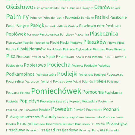
Ościsłowo
Ożarów
Ośmiałowo
Ośniki
Ośno Lubuskie
Oświęcim
Pakość
Palmiry
Pasieki
Pasikonie
Paprotnia
Palmiryy
Palędzie
Paplin
Parłówko
Pasłęk
Pasym
Pawłowo
Pass
Pepłowo
Peitz
Paterek
Patków
Paulina
Piasecznica
Pepłówek
Pestkownica
Perkowo
Petrykozy
Piaecznica
Pilaszków
Piaseczno
Piecki
Pieski
Piastów
Piechowice
Pietkowo
Pilawa
Pilica
Piorunów
Pionki
Pillnitz
Piotrkówek
Piotrków Trybunalski
Piotrowo
Pirna
Pisanica
Pisz
Piła
Piszczac
Piątek
Piwniczna
Piławki
Plewki
Plon
Plośnica
Pluski
Pniewnik
Pociecha
Pobierowo
Pobiedziska
Podawce
Poddąbie
Podgórze
Podlejki
Podkampinos
Pogorzelec
Podkowa Leśna
Podrochale
Pogorzel
Polesie
Pogorzelica
Pokrzydowo
Pogroszew
Pokrytki
Polaki
Polanów
Polichno
Pomiechówek
Pomocnia
Policzna
Popielarnia
Polnica
Popielżyn
Popielżyn Zawady
Popowo
Porządzie
Popielów
Postomino
Powielin
Poznań
Powidz
Powierż
Pozezdrze
Poszeszupie
Potworów
Prabuty
Poświętne
Poźrzadło
Prabuty Góry
Pranie
Prawiedniki
Prażmów
Prora
Przasnysz
Prostyń
Pruszków
Prostki
Proszew
Proszowice
Prusewo
Prusinowo
Przechlewo
Przejazd
Przejazdowo
Przedecz
Przemęt
Przepitki
Przesieki