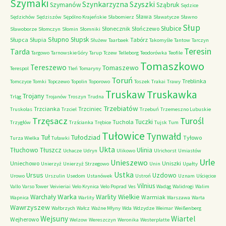
Szymaki
Szyszki
Szynkarzyzna
Szymanów
Sząbruk
Sędzice
Sława
Sędzichów
Sędziszów
Sępólno Krajeńskie
Słabomierz
Sławatycze
Sławno
Słup
Słubice
Słonecznik
Słończewo
Sławoborze
Słomczyn
Słomin
Słomniki
Słupno
Słupsk
Słupca
Słupia
Tabórz
Służew
Taarbaek
Takomyśle
Tantow
Tarczyn
Teresin
Tarda
Targowo
Tarnowskie Góry
Tarup
Tczew
Telleborg
Teodorówka
Teofile
Tomaszkowo
Tereszewo
Tomaszewo
Terespol
Tleń
Tomaryny
Toruń
Treblinka
Tomczyce
Tomki
Topczewo
Topolin
Toporowo
Toszek
Trakai
Trawy
Truskaw
Truskawka
Trojany
Trląg
Trojanów
Troszyn
Trudna
Trzebiatów
Trzcianka
Trzciniec
Truskolas
Trzciel
Trzebuń
Trzemeszno Lubuskie
Trzęsacz
Turośl
Tuczki
Tuchola
Trzygłów
Trzścianka
Trębice
Tujsk
Tum
Tułowice
Tynwałd
Tuł
Tułodziad
Tyłowo
Turza Wielka
Tuławki
Ukta
Tłuchowo
Tłuszcz
Ulinia
Uchacze
Udryn
Ulikowo
Ulrichorst
Umiastów
Urle
Unieszewo
Uniechowo
Uniszki
Unierzyż
Unierzyż Strzegowo
Unin
Upałty
Ustka
Ursus
Uzdowo
Urowo
Urszulin
Usedom
Ustanówek
Ustroń
Uznam
Uścięcice
Vilnius
Vallo
Varso Tower
Veivieriai
Velo Krynica
Velo Poprad
Ves
Wadąg
Walidrogi
Walim
Warka
Warlity Wielkie
Warchały
Warmiak
Wapnica
Warlity
Warszawa
Warta
Wawrzyszew
Wałbrzych
Wałcz
Ważne Młyny
Wda
Wdzydze
Weimar
Weißenberg
Wejsuny
Wiartel
Wejherowo
Welzow
Wereszczyn
Weronika
Westerplatte