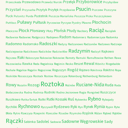
Przyborowice
Przełęk
Przewodowo
Przeszkoda
Przewóz Nurski
Przybysław
Psucin
Przystań
Przytyk
Przyłęk
Przysucha
Przęsławice
Pszczew
Pszczyna
Puck
Pustelnik
Pulsnitz
Purda
Puszcza Mariańska
Puszcza Piska
Puszczykowo
Puławy
Pułtusk
Płochocin
Puttbus
Pyrzowice
Pyrzyce
Pyzdry
Pławno
Raciąż
Płock
Płońsk
Płoniawy
Płudy
Płociczno
Płoty
Racibory
Raciążek
Radom
Racławice
Radawiec
Radgoszcz
Radojewo
Radomierz
Radomierzyce
Radomka
Radoszki
Radomno
Radomsko
Radysy
Radzanowo
Radzanów
Radzewo
Radzieje
Radzymin
Rajkowo
Radziejowice
Radzikowo
Radzików
Radziwiłów
Radzyń
Raki
Rajszew
Rakoszyce
Rakowice
Rakowiec
Ramoty
Ramuki
Ramułtowice
Rathen
Rawa
Rewal
Rawka
Reszel
Mazowiecka
Reda
Regielnica
Regimin
Resko
Ribnitz
Ringebalde
Rogóż
Roguszyn
Rojewo
Rokitno
Rochale
Rogalice
Rogalin
Rogoziniec
Rokitnica
Ropa
Roskilde
Rossoszyca
Rostock
Rostow
Roszczyce
Rotenburg
Rothenburg
Rotterdam
Roztoka
Ruciane-Nida
Rowy
Rozogi
Ruda
Rozalin
Rożnów
Ruda
Rudniki
Ruszczyce
Białaczowska
Rudna
Rudnica
Rudno Jeziorowe
Rugia
Rungsted
Rybno
Ruś
Rutki Kossaki
Ruszkowo
Rutki
Rutka-Tartak
Rybienko
Rybojady
Rychnowo
Rynia
Rydzewo
Ryki
Rynek
Rychliki
Ryczywół
Ryn
Rypin
Ryte
Rząśnik
Błota
Rytro
Rzeczyca
Rzepniki
Rzeszów
Rzuców
Rzymsko
Różan
Rąbież
Rąblów
Rączki
Sadowne Węgrowskie
Sady
Sadoleś
Sabinka
Sadowie