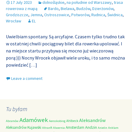
17 July 2023
dolnośląskie
,
na południe od Warszawy
,
trasa
rowerowa z mapą
Bardo
,
Bielawa
,
Budzów
,
Dzierżoniów
,
Grodziszcze
,
Jemna
,
Ostroszowice
,
Potworów
,
Rudnica
,
Świdnica
,
Wrocław
EL
Uwielbiam spontany. Są arcyfajne. Czasem tylko trudno tak
w ostatniej chwili pociągowy bilet dla rowerka upolować. I
na miejsce startu przybywa się mocno już wieczorową
porą:))) Nocny Wrocek objawił wiele uroku, i to samo można
powiedzieć
[…]
Leave a comment
Tu byłam
Adamówek
Aleksandrów
Ahlbeck
Abramów
Aeroskobing
Andzin
Aleksandrów Kujawski
Amsterdam
Altranft
Alwernia
Anielin
Anklam