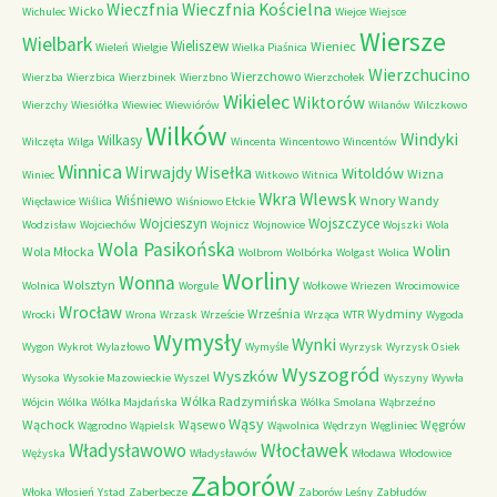
Wieczfnia Kościelna
Wieczfnia
Wicko
Wichulec
Wiejce
Wiejsce
Wiersze
Wielbark
Wieliszew
Wieniec
Wieleń
Wielgie
Wielka Piaśnica
Wierzchucino
Wierzchowo
Wierzba
Wierzbica
Wierzbinek
Wierzbno
Wierzchołek
Wikielec
Wiktorów
Wierzchy
Wiesiółka
Wiewiec
Wiewiórów
Wilanów
Wilczkowo
Wilków
Windyki
Wilkasy
Wilczęta
Wilga
Wincenta
Wincentowo
Wincentów
Winnica
Wirwajdy
Wisełka
Witoldów
Wizna
Winiec
Witkowo
Witnica
Wkra
Wlewsk
Wiśniewo
Wnory Wandy
Więcławice
Wiślica
Wiśniowo Ełckie
Wojcieszyn
Wojszczyce
Wodzisław
Wojciechów
Wojnicz
Wojnowice
Wojszki
Wola
Wola Pasikońska
Wolin
Wola Młocka
Wolbrom
Wolbórka
Wolgast
Wolica
Worliny
Wonna
Wolsztyn
Wolnica
Worgule
Wołkowe
Wriezen
Wrocimowice
Wrocław
Września
Wydminy
Wrocki
Wrona
Wrzask
Wrzeście
Wrząca
WTR
Wygoda
Wymysły
Wynki
Wygon
Wykrot
Wylazłowo
Wymyśle
Wyrzysk
Wyrzysk Osiek
Wyszogród
Wyszków
Wysoka
Wysokie Mazowieckie
Wyszel
Wyszyny
Wywła
Wólka Radzymińska
Wójcin
Wólka
Wólka Majdańska
Wólka Smolana
Wąbrzeźno
Wąsy
Wąchock
Wąsewo
Węgrów
Wągrodno
Wąpielsk
Wąwolnica
Wędrzyn
Węgliniec
Władysławowo
Włocławek
Wężyska
Władysławów
Włodawa
Włodowice
Zaborów
Włoka
Włosień
Ystad
Zaberbecze
Zaborów Leśny
Zabłudów