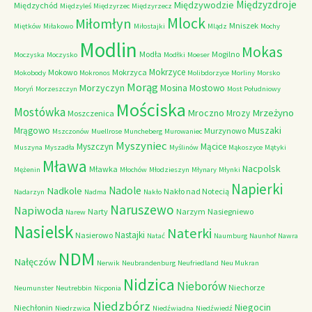
Międzyzdroje
Międzywodzie
Międzychód
Międzyleś
Międzyrzec
Międzyrzecz
Mlock
Miłomłyn
Mniszek
Miętków
Miłakowo
Miłostajki
Mlądz
Mochy
Modlin
Mokas
Modła
Mogilno
Moczyska
Moczysko
Modłki
Moeser
Mokrzyce
Mokowo
Mokrzyca
Mokobody
Mokronos
Molibdorzyce
Morliny
Morsko
Morąg
Morzyczyn
Mosina
Mostowo
Moryń
Morzeszczyn
Most Południowy
Mościska
Mostówka
Mrzeżyno
Mroczno
Mrozy
Moszczenica
Muszaki
Mrągowo
Murzynowo
Mszczonów
Muellrose
Muncheberg
Murowaniec
Myszyniec
Myszczyn
Mącice
Muszyna
Myszadła
Myślinów
Mąkoszyce
Mątyki
Mława
Nacpolsk
Mławka
Mężenin
Młochów
Młodzieszyn
Młynary
Młynki
Napierki
Nadkole
Nadole
Nakło nad Notecią
Nadarzyn
Nadma
Nakło
Naruszewo
Napiwoda
Narty
Narzym
Nasiegniewo
Narew
Nasielsk
Naterki
Nastajki
Nasierowo
Natać
Naumburg
Naunhof
Nawra
NDM
Nałęczów
Nerwik
Neubrandenburg
Neufriedland
Neu Mukran
Nidzica
Nieborów
Niechorze
Neumunster
Neutrebbin
Nicponia
Niedzbórz
Niegocin
Niechłonin
Niedrzwica
Niedźwiadna
Niedźwiedź