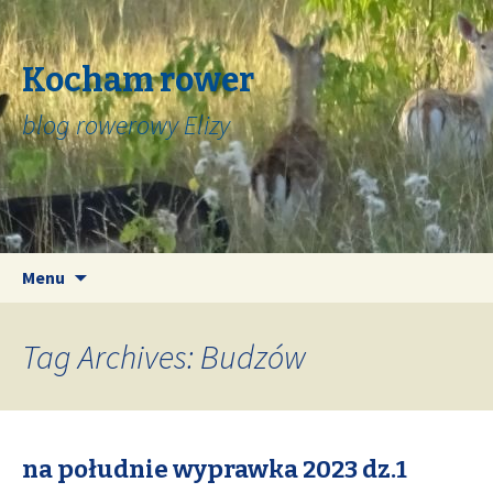
Kocham rower
blog rowerowy Elizy
Skip
Search
Menu
to
for:
content
Tag Archives: Budzów
na południe wyprawka 2023 dz.1