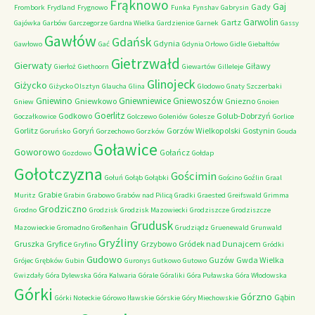
Frąknowo
Gaj
Gady
Frombork
Frydland
Frygnowo
Funka
Fynshav
Gabrysin
Garwolin
Gartz
Gajówka
Garbów
Garczegorze
Gardna Wielka
Gardzienice
Garnek
Gassy
Gawłów
Gdańsk
Gdynia
Gawłowo
Gać
Gdynia Orłowo
Gidle
Giebałtów
Gietrzwałd
Gierwaty
Giławy
Gierłoż
Giethoorn
Giewartów
Gilleleje
Glinojeck
Giżycko
Giżycko Olsztyn
Glaucha
Glina
Glodowo
Gnaty Szczerbaki
Gniewino
Gniewniewice
Gniewoszów
Gniewkowo
Gniezno
Gniew
Gnoien
Goerlitz
Godkowo
Golub-Dobrzyń
Goczałkowice
Golczewo
Goleniów
Golesze
Gorlice
Gorlitz
Goryń
Gorzów Wielkopolski
Gostynin
Goruńsko
Gorzechowo
Gorzków
Gouda
Goławice
Goworowo
Gołańcz
Gozdowo
Gołdap
Gołotczyzna
Gościmin
Gołuń
Gołąb
Gołąbki
Gościno
Goźlin
Graal
Grabie
Muritz
Grabin
Grabowo
Grabów nad Pilicą
Gradki
Graested
Greifswald
Grimma
Grodziczno
Grodno
Grodzisk
Grodzisk Mazowiecki
Grodziszcze
Grodziszcze
Grudusk
Mazowieckie
Gromadno
Großenhain
Grudziądz
Gruenewald
Grunwald
Gryźliny
Gruszka
Gryfice
Grzybowo
Gródek nad Dunajcem
Gryfino
Gródki
Gudowo
Guzów
Gwda Wielka
Grójec
Grębków
Gubin
Guronys
Gutkowo
Gutowo
Gwizdały
Góra Dylewska
Góra Kalwaria
Górale
Góraliki
Góra Puławska
Góra Włodowska
Górki
Górzno
Gąbin
Górki Noteckie
Górowo Iławskie
Górskie
Góry Miechowskie