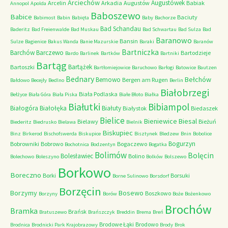
Arciechów
Augustówek
Arcelin
Arkadia
Augustów
Babiak
Annopol
Apolda
Baboszewo
Babice
Baciuty
Babimost
Babin
Babięta
Baby
Bachorze
Bad Schandau
Baderitz
Bad Freienwalde
Bad Muskau
Bad Schwartau
Bad Sulza
Bad
Baranowo
Bansin
Sulze
Bagienice
Bakus Wanda
Banie Mazurskie
Baraki
Baranów
Bartniczka
Barchów
Barczewo
Bartodzieje
Bardo
Barlinek
Bartków
Bartniki
Bartąg
Bartążek
Bartoszki
Bartłomiejowice
Baruchowo
Barłogi
Batowice
Bautzen
Bednary
Bełchów
Bemowo
Bergen am Rugen
Bałdowo
Becejły
Bedlno
Berlin
Białobrzegi
Biała Podlaska
Bełżyce
Biała Góra
Biała Piska
Białe Błoto
Białka
Białutki
Bibiampol
Białogóra
Białołęka
Białuty
Białystok
Biedaszek
Bielice
Bieniewice
Biesal
Bielawy
Bieżuń
Biederitz
Biedrusko
Bielawa
Bielnik
Biskupiec
Binz
Birkerod
Bischofswerda
Biskupice
Bisztynek
Bledzew
Bnin
Bobolice
Bogurzyn
Bobrowniki
Bobrowo
Bogaczewo
Bochotnica
Bodzentyn
Bogatka
Bolimów
Bolęcin
Bolesławiec
Bolino
Bolechowo
Boleszyno
Bolków
Bolszewo
Borkowo
Boreczno
Borki
Borsuki
Borne Sulinowo
Borsdorf
Borzęcin
Borzymy
Bosewo
Boszkowo
Borzyny
Borów
Boże
Bożenkowo
Brochów
Bramka
Brańsk
Bratuszewo
Brańszczyk
Breddin
Brema
Breń
Brodowe Łąki
Brodowo
Brodnica
Brodnicki Park Krajobrazowy
Brody
Brok