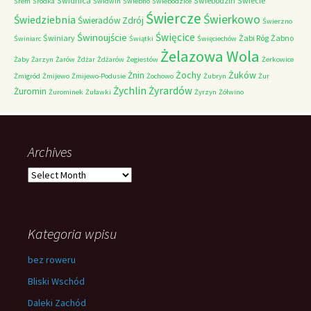
Świdnica
Świebodzin
Świecie
Śrem
Śródka
Świdwin
Świebno
Świebodzice
Świercze
Świerkowo
Świedziebnia
Świeradów Zdrój
Świerzno
Świnoujście
Święcice
Świniary
Żabi Róg
Żabno
Świniarc
Świątki
Święciechów
Żelazowa Wola
Żaby
Żarzyn
Żarów
Żdżar
Żdżarów
Żegiestów
Żerkowice
Żochy
Żuków
Żnin
Żmigród
Żmijewo
Żmijewo-Podusie
Żochowo
Żubryn
Żur
Żychlin
Żyrardów
Żuromin
Żurominek
Żuławki
Żyrzyn
Żółwino
Archives
Archives
Kategoria wpisu
bez roweru
Bliski Wschód
Daleki Zachód