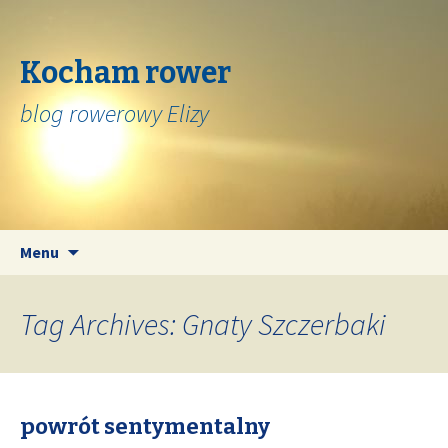
Kocham rower
blog rowerowy Elizy
Skip
Search
Menu
to
for:
content
Tag Archives: Gnaty Szczerbaki
powrót sentymentalny