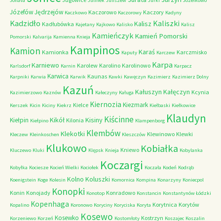
Jonava
Julinek
Juliszew
Jurki
Józefkowo
Józefów
Jędrzejów
Kaczorowo
Kaczory
Kaczkowo
Kaczorowy
Kadyny
Kadzidło
Kaliszki
Kalisz
Kadłubówka
Kajetany
Kajkowo
Kalisko
Kalisz
Kamieńczyk
Kamień Pomorski
Pomorski
Kalvarija
Kamienna Knieja
Kampinos
Kamion
Karaś
Kamionka
Karczmisko
Kaputy
Karczew
Karpa
Karniewo
Karolew
Karolino
Karolinowo
Karlsdorf
Karnin
Karpacz
Karwica
Kaunas
Karpniki
Karwia
Karwik
Kawki
Kawęczyn
Kazimierz
Kazimierz Dolny
Kazuń
Kałuszyn
Kałęczyn
Kcynia
Kazimierzowo
Kaznów
Kałeczyny
Kaługa
Kiernozia
Kiezmark
Kielce
Kerszek
Kicin
Kiciny
Kiekrz
Kiełbaski
Kiełkowice
Klaudyn
Kiścinne
Kikół
Kisiny
Kiełpin
Kilonia
Kiełpino
Klampenborg
Klembów
Klekotki
Klewinowo
Klewki
Kleczew
Kleinkoschen
Kleszczów
Klukowo
Kobiałka
Kniewo
Kluczewo
Kluki
Klępsk
Knieja
Kobylanka
Koczargi
Kobyłka
Kociesze
Kocień Wielki
Kociołek
Koczała
Kodeń
Kodrąb
Kolno
Koluszki
Koenigstein
Koge
Kolesin
Komornica
Kompina
Konarzyny
Koniecpol
Konopki
Konin
Konojady
Konradowo
Konotop
Konstancin
Konstantynów Łódzki
Kopenhaga
Korytnica
Korytów
Kopalino
Koronowo
Koryciny
Koryciska
Koryta
Kosewo
Kosewko
Kostrzyn
Korzeniewo
Korzeń
Kostomłoty
Koszajec
Koszalin