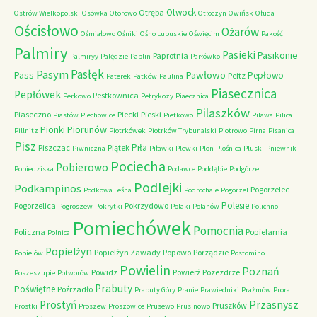
Otwock
Otręba
Ostrów Wielkopolski
Osówka
Otorowo
Otłoczyn
Owińsk
Ołuda
Ościsłowo
Ożarów
Ośmiałowo
Ośniki
Ośno Lubuskie
Oświęcim
Pakość
Palmiry
Pasieki
Pasikonie
Paprotnia
Palmiryy
Palędzie
Paplin
Parłówko
Pasłęk
Pasym
Pawłowo
Pass
Pepłowo
Peitz
Paterek
Patków
Paulina
Piasecznica
Pepłówek
Pestkownica
Perkowo
Petrykozy
Piaecznica
Pilaszków
Piaseczno
Piecki
Pieski
Piastów
Piechowice
Pietkowo
Pilawa
Pilica
Piorunów
Pionki
Pillnitz
Piotrkówek
Piotrków Trybunalski
Piotrowo
Pirna
Pisanica
Pisz
Piła
Piszczac
Piątek
Piwniczna
Piławki
Plewki
Plon
Plośnica
Pluski
Pniewnik
Pociecha
Pobierowo
Pobiedziska
Podawce
Poddąbie
Podgórze
Podlejki
Podkampinos
Pogorzelec
Podkowa Leśna
Podrochale
Pogorzel
Polesie
Pogorzelica
Pokrzydowo
Pogroszew
Pokrytki
Polaki
Polanów
Polichno
Pomiechówek
Pomocnia
Policzna
Popielarnia
Polnica
Popielżyn
Popielżyn Zawady
Popowo
Porządzie
Popielów
Postomino
Powielin
Poznań
Powidz
Powierż
Pozezdrze
Poszeszupie
Potworów
Prabuty
Poświętne
Poźrzadło
Prabuty Góry
Pranie
Prawiedniki
Prażmów
Prora
Przasnysz
Prostyń
Pruszków
Prostki
Proszew
Proszowice
Prusewo
Prusinowo