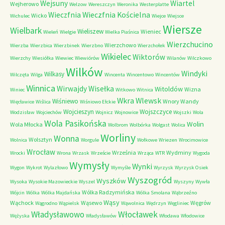
Wejsuny
Wiartel
Wejherowo
Welzow
Wereszczyn
Weronika
Westerplatte
Wieczfnia Kościelna
Wieczfnia
Wicko
Wichulec
Wiejce
Wiejsce
Wiersze
Wielbark
Wieliszew
Wieniec
Wieleń
Wielgie
Wielka Piaśnica
Wierzchucino
Wierzchowo
Wierzba
Wierzbica
Wierzbinek
Wierzbno
Wierzchołek
Wikielec
Wiktorów
Wierzchy
Wiesiółka
Wiewiec
Wiewiórów
Wilanów
Wilczkowo
Wilków
Windyki
Wilkasy
Wilczęta
Wilga
Wincenta
Wincentowo
Wincentów
Winnica
Wirwajdy
Wisełka
Witoldów
Wizna
Winiec
Witkowo
Witnica
Wkra
Wlewsk
Wiśniewo
Wnory Wandy
Więcławice
Wiślica
Wiśniowo Ełckie
Wojcieszyn
Wojszczyce
Wodzisław
Wojciechów
Wojnicz
Wojnowice
Wojszki
Wola
Wola Pasikońska
Wolin
Wola Młocka
Wolbrom
Wolbórka
Wolgast
Wolica
Worliny
Wonna
Wolsztyn
Wolnica
Worgule
Wołkowe
Wriezen
Wrocimowice
Wrocław
Września
Wydminy
Wrocki
Wrona
Wrzask
Wrzeście
Wrząca
WTR
Wygoda
Wymysły
Wynki
Wygon
Wykrot
Wylazłowo
Wymyśle
Wyrzysk
Wyrzysk Osiek
Wyszogród
Wyszków
Wysoka
Wysokie Mazowieckie
Wyszel
Wyszyny
Wywła
Wólka Radzymińska
Wójcin
Wólka
Wólka Majdańska
Wólka Smolana
Wąbrzeźno
Wąsy
Wąchock
Wąsewo
Węgrów
Wągrodno
Wąpielsk
Wąwolnica
Wędrzyn
Węgliniec
Władysławowo
Włocławek
Wężyska
Władysławów
Włodawa
Włodowice