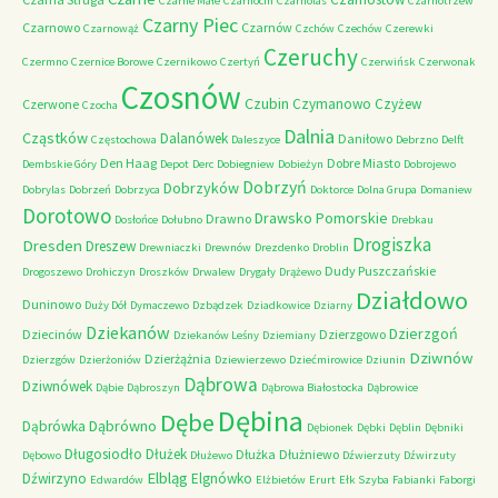
Czarne Małe
Czarnocin
Czarnolas
Czarnotrzew
Czarny Piec
Czarnowo
Czarnów
Czarnowąż
Czchów
Czechów
Czerewki
Czeruchy
Czermno
Czernice Borowe
Czernikowo
Czertyń
Czerwińsk
Czerwonak
Czosnów
Czubin
Czymanowo
Czyżew
Czerwone
Czocha
Dalnia
Cząstków
Dalanówek
Daniłowo
Częstochowa
Daleszyce
Debrzno
Delft
Den Haag
Dobre Miasto
Dembskie Góry
Depot
Derc
Dobiegniew
Dobieżyn
Dobrojewo
Dobrzyń
Dobrzyków
Dobrylas
Dobrzeń
Dobrzyca
Doktorce
Dolna Grupa
Domaniew
Dorotowo
Drawsko Pomorskie
Drawno
Dosłońce
Dołubno
Drebkau
Drogiszka
Dresden
Dreszew
Drewniaczki
Drewnów
Drezdenko
Droblin
Dudy Puszczańskie
Drogoszewo
Drohiczyn
Droszków
Drwalew
Drygały
Drążewo
Działdowo
Duninowo
Duży Dół
Dymaczewo
Dzbądzek
Dziadkowice
Dziarny
Dziekanów
Dzierzgoń
Dziecinów
Dzierzgowo
Dziekanów Leśny
Dziemiany
Dziwnów
Dzierżążnia
Dzierzgów
Dzierżoniów
Dziewierzewo
Dziećmirowice
Dziunin
Dąbrowa
Dziwnówek
Dąbie
Dąbroszyn
Dąbrowa Białostocka
Dąbrowice
Dębina
Dębe
Dąbrówno
Dąbrówka
Dębionek
Dębki
Dęblin
Dębniki
Długosiodło
Dłużek
Dłużka
Dłużniewo
Dębowo
Dłużewo
Dźwierzuty
Dźwirzuty
Elbląg
Dźwirzyno
Elgnówko
Edwardów
Elżbietów
Erurt
Ełk Szyba
Fabianki
Faborgi