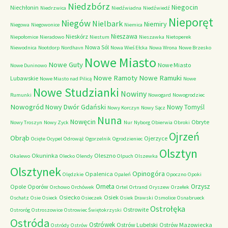
Niedzbórz
Niegocin
Niechłonin
Niedrzwica
Niedźwiadna
Niedźwiedź
Nieporęt
Niegów
Nielbark
Niemiry
Niegowa
Niegowonice
Niemica
Nieszawa
Nieskórz
Niepołomice
Nieradowo
Niestum
Nieszawka
Nietoperek
Nowa Sól
Niewodnica
Nootdorp
Nordhavn
Nowa Wieś Ełcka
Nowa Wrona
Nowe Brzesko
Nowe Miasto
Nowe Guty
Nowe Miasto
Nowe Duninowo
Nowe Ramoty
Nowe Ramuki
Lubawskie
Nowe Miasto nad Pilicą
Nowe
Nowe Studzianki
Nowiny
Rumunki
Nowogard
Nowogrodziec
Nowogród
Nowy Dwór Gdański
Nowy Tomyśl
Nowy Korczyn
Nowy Sącz
Nuna
Nowęcin
Obryte
Nowy Troszyn
Nowy Zyck
Nur
Nyborg
Obierwia
Obroki
Ojrzeń
Obrąb
Ojerzyce
Ocięte
Ocypel
Odrowąż
Ogorzelnik
Ogrodzieniec
Olsztyn
Okuninka
Oleszno
Okalewo
Olecko
Olendy
Olpuch
Olszewka
Olsztynek
Opinogóra
Opalenica
Olędzkie
Opaleń
Opoczno
Opoki
Orneta
Orzysz
Opole
Oporów
Orchowo
Orchówek
Ortel
Ortrand
Oryszew
Orzełek
Osiecko
Osiek
Oschatz
Osie
Osieck
Osieczek
Osiek Drawski
Osmolice
Osnabrueck
Ostrołęka
Ostrowite
Ostroróg
Ostroszowice
Ostrowiec Świętokrzyski
Ostróda
Ostrówek
Ostrów Lubelski
Ostrów Mazowiecka
Ostródy
Ostrów