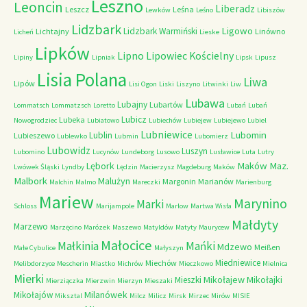
Leszno
Leoncin
Liberadz
Leszcz
Leśna
Lewków
Leśno
Libiszów
Lidzbark
Ligowo
Lidzbark Warmiński
Lichtajny
Linówno
Licheń
Lieske
Lipków
Lipno
Lipowiec Kościelny
Lipiny
Lipniak
Lipsk
Lipusz
Lisia Polana
Liwa
Lipów
Lisi Ogon
Liski
Liszyno
Litwinki
Liw
Lubawa
Lubajny
Lubartów
Lommatsch
Lommatzsch
Loretto
Lubań
Lubań
Lubicz
Lubeka
Nowogrodziec
Lubiatowo
Lubiechów
Lubiejew
Lubiejewo
Lubiel
Lubniewice
Lubomin
Lublin
Lubieszewo
Lublewko
Lubmin
Lubomierz
Lubowidz
Luszyn
Lubomino
Lucynów
Lundeborg
Lusowo
Lusławice
Luta
Lutry
Maków Maz.
Lębork
Lwówek Śląski
Lyndby
Lędzin
Macierzysz
Magdeburg
Maków
Malbork
Malużyn
Margonin
Marianów
Malchin
Malmo
Mareczki
Marienburg
Mariew
Marynino
Marki
Schloss
Marijampole
Marlow
Martwa Wisła
Małdyty
Marzewo
Marzęcino
Marózek
Maszewo
Matyldów
Matyty
Maurycew
Małocice
Małkinia
Mańki
Mdzewo
Meißen
Małe Cybulice
Małyszyn
Miedniewice
Miechów
Melibdorzyce
Mescherin
Miastko
Michrów
Mieczkowo
Mielnica
Mierki
Mikołajew
Mikołajki
Mieszki
Mierziączka
Mierzwin
Mierzyn
Mieszaki
Milanówek
Mikołajów
Miksztal
Milcz
Milicz
Mirsk
Mirzec
Mirów
MISIE