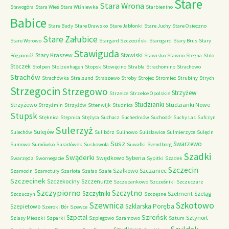
Stare
Stara Wrona
Sławogóra
Stara Wieś
Stara Wiśniewka
Starbienino
Babice
Stare Budy
Stare Drawsko
Stare Jabłonki
Stare Juchy
Stare Osieczno
Stare Załubice
Stare Worowo
Stargard Szczeciński
Starogard
Stary Brus
Stary
Stawiguda
Stary Kraszew
Stawiski
Bógpomóż
Stawisko
Stawno
Stegna
Stilo
Stoczek
Stolpen
Stolzenhagen
Stopsk
Stowęcino
Strabla
Strachomino
Strachowo
Strachów
Strachówka
Stralsund
Straszewo
Stroby
Strojec
Stromiec
Strubiny
Strych
Strzegocin
Strzegowo
Strzyżew
Strzelce
Strzelce Opolskie
Studzianki
Strzyżewo
Studzianki Nowe
Strzyżmin
Strzyżów
Sttenwijk
Studnica
Stupsk
Stęknica
Stępnica
Stężyca
Suchacz
Suchedniów
Suchodół
Suchy Las
Sufczyn
Sulerzyż
Sulejów
Sulechów
Sulibórz
Sulinowo
Sulisławice
Sulmierzyce
Sulęcin
Susz
Swarzewo
Sumowo
Sumówko
Suradówek
Suskowola
Suwałki
Svendborg
Szadki
Swąderki
Swędkowo
Syberia
Swarzędz
Swornegacie
Sypitki
Szadek
Szczecin
Szałkowo
Szczaniec
Szamocin
Szamotuły
Szarlota
Szałas
Szałe
Szczecinek
Szczekociny
Szczenurze
Szczepankowo
Szcześniki
Szczuczarz
Szczypiorno
Szczytno
Szczytniki
Szelment
Szeląg
Szczuczyn
Szczęsne
Szkotowo
Szewnica
Szklarska Poręba
Szepietowo
Szeroki Bór
Szewce
Szreńsk
Szpetal
Sztynort
Szlasy Mieszki
Szparki
Szpiegowo
Szramowo
Sztum