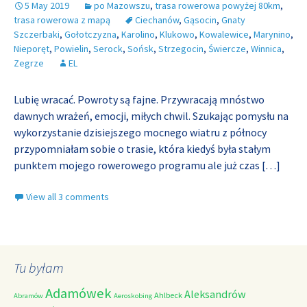
5 May 2019
po Mazowszu
,
trasa rowerowa powyżej 80km
,
trasa rowerowa z mapą
Ciechanów
,
Gąsocin
,
Gnaty
Szczerbaki
,
Gołotczyzna
,
Karolino
,
Klukowo
,
Kowalewice
,
Marynino
,
Nieporęt
,
Powielin
,
Serock
,
Sońsk
,
Strzegocin
,
Świercze
,
Winnica
,
Zegrze
EL
Lubię wracać. Powroty są fajne. Przywracają mnóstwo
dawnych wrażeń, emocji, miłych chwil. Szukając pomysłu na
wykorzystanie dzisiejszego mocnego wiatru z północy
przypomniałam sobie o trasie, która kiedyś była stałym
punktem mojego rowerowego programu ale już czas
[…]
View all 3 comments
Tu byłam
Adamówek
Aleksandrów
Ahlbeck
Abramów
Aeroskobing