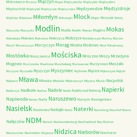
Miączyn
Mistrzewice
Miszory
Miąse
Międzyborów
Międzybór
Międzybórz
Międzyzdroje
Międzywodzie
Międzychód
Międzyleś
Międzyrzec
Międzyrzecz
Mlock
Miłomłyn
Mniszek
Miętków
Miłakowo
Miłostajki
Mlądz
Mochy
Modlin
Mokas
Modła
Mogilno
Moczyska
Moczysko
Modłki
Moeser
Mokrzyce
Mokowo
Mokrzyca
Mokobody
Mokronos
Molibdorzyce
Morliny
Morsko
Morąg
Morzyczyn
Mosina
Mostowo
Moryń
Morzeszczyn
Most Południowy
Mościska
Mostówka
Mrzeżyno
Mroczno
Mrozy
Moszczenica
Muszaki
Mrągowo
Murzynowo
Mszczonów
Muellrose
Muncheberg
Murowaniec
Myszyniec
Myszczyn
Mącice
Muszyna
Myszadła
Myślinów
Mąkoszyce
Mątyki
Mława
Nacpolsk
Mławka
Mężenin
Młochów
Młodzieszyn
Młynary
Młynki
Napierki
Nadkole
Nadole
Nakło nad Notecią
Nadarzyn
Nadma
Nakło
Naruszewo
Napiwoda
Narty
Narzym
Nasiegniewo
Narew
Nasielsk
Naterki
Nastajki
Nasierowo
Natać
Naumburg
Naunhof
Nawra
NDM
Nałęczów
Nerwik
Neubrandenburg
Neufriedland
Neu Mukran
Nidzica
Nieborów
Niechorze
Neumunster
Neutrebbin
Nicponia