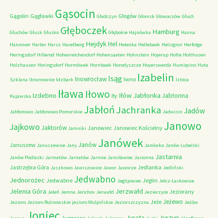
Gąsocin
Gągolin
Gągławki
Głogów
Gładczyn
Głomsk
Głowaczów
Głuch
Głęboczek
Hamburg
Głuchów
Głusk
Głusko
Głębokie
Hajnówka
Hanna
Hejdyk
Hel
Hannover
Harlev
Harsz
Havelberg
Helenka
Hellebaek
Helsignor
Herfolge
Heringsdorf
Hillerod
Hohenreichendorf
Hohensaaten
Hohnstein
Hojerup
Holte
Holthusen
Holzhausen
Horingsdorf
Hormówek
Hornbaek
Horodyszcze
Hoyerswerda
Humięcino
Huta
Izabelin
Isąg
Inowrocław
Iwno
Szklana
Ibramowice
Idzbark
Izbica
Iława
Iłowo
Iłów
Jabłonka
Izdebno
Jabłonna
Iły
Kujawska
Jabłoń
Jachranka
Jadów
Jabłonowo
Jabłonowo Pomorskie
Jadwisin
Janowo
Jajkowo
Jaktorów
Janowiec
Janowiec Kościelny
Jamniki
Janówek
Janów
Januszew
Januszewice
Jany
Janówko
Janów Lubelski
Jastarnia
Janów Podlaski
Jarmatów
Jarnatów
Jarnice
Jarosławiec
Jasionna
Jastrzębia Góra
Jedlanka
Jaszkowo
Jawiszowice
Jawor
Jaworze
Jedliński
Jedwabno
Jednorożec
Jedwabne
Jeglin
Jeglijowiec
Jelcz-Laskowice
Jerzwałd
Jelenia Góra
Jeziorany
Jeleń
Jemna
Jerichov
Jerwałd
Jezierzyce
Jeżewo
Jeże
Jezioro
Jezioro Rożnowskie
jezioro Wulpińskie
Jeziorszczyzna
Jeżów
Joniec
Jurzyn
Jurata
Jugowice