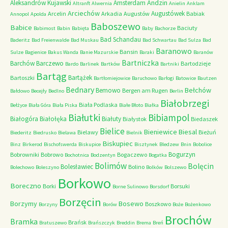
Andzin
Aleksandrów Kujawski
Amsterdam
Altranft
Alwernia
Anielin
Anklam
Arciechów
Augustówek
Arcelin
Arkadia
Augustów
Babiak
Annopol
Apolda
Baboszewo
Babice
Baciuty
Babimost
Babin
Babięta
Baby
Bachorze
Bad Schandau
Baderitz
Bad Freienwalde
Bad Muskau
Bad Schwartau
Bad Sulza
Bad
Baranowo
Bansin
Sulze
Bagienice
Bakus Wanda
Banie Mazurskie
Baraki
Baranów
Bartniczka
Barchów
Barczewo
Bartodzieje
Bardo
Barlinek
Bartków
Bartniki
Bartąg
Bartążek
Bartoszki
Bartłomiejowice
Baruchowo
Barłogi
Batowice
Bautzen
Bednary
Bełchów
Bemowo
Bergen am Rugen
Bałdowo
Becejły
Bedlno
Berlin
Białobrzegi
Biała Podlaska
Bełżyce
Biała Góra
Biała Piska
Białe Błoto
Białka
Białutki
Bibiampol
Białogóra
Białołęka
Białuty
Białystok
Biedaszek
Bielice
Bieniewice
Biesal
Bielawy
Bieżuń
Biederitz
Biedrusko
Bielawa
Bielnik
Biskupiec
Binz
Birkerod
Bischofswerda
Biskupice
Bisztynek
Bledzew
Bnin
Bobolice
Bogurzyn
Bobrowniki
Bobrowo
Bogaczewo
Bochotnica
Bodzentyn
Bogatka
Bolimów
Bolęcin
Bolesławiec
Bolino
Bolechowo
Boleszyno
Bolków
Bolszewo
Borkowo
Boreczno
Borki
Borsuki
Borne Sulinowo
Borsdorf
Borzęcin
Borzymy
Bosewo
Boszkowo
Borzyny
Borów
Boże
Bożenkowo
Brochów
Bramka
Brańsk
Bratuszewo
Brańszczyk
Breddin
Brema
Breń