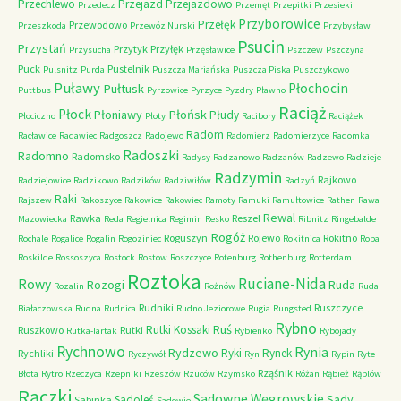
Przechlewo
Przejazd
Przejazdowo
Przedecz
Przemęt
Przepitki
Przesieki
Przyborowice
Przełęk
Przewodowo
Przeszkoda
Przewóz Nurski
Przybysław
Psucin
Przystań
Przytyk
Przyłęk
Przysucha
Przęsławice
Pszczew
Pszczyna
Puck
Pustelnik
Pulsnitz
Purda
Puszcza Mariańska
Puszcza Piska
Puszczykowo
Puławy
Pułtusk
Płochocin
Puttbus
Pyrzowice
Pyrzyce
Pyzdry
Pławno
Raciąż
Płock
Płońsk
Płoniawy
Płudy
Płociczno
Płoty
Racibory
Raciążek
Radom
Racławice
Radawiec
Radgoszcz
Radojewo
Radomierz
Radomierzyce
Radomka
Radoszki
Radomno
Radomsko
Radysy
Radzanowo
Radzanów
Radzewo
Radzieje
Radzymin
Rajkowo
Radziejowice
Radzikowo
Radzików
Radziwiłów
Radzyń
Raki
Rajszew
Rakoszyce
Rakowice
Rakowiec
Ramoty
Ramuki
Ramułtowice
Rathen
Rawa
Rewal
Rawka
Reszel
Mazowiecka
Reda
Regielnica
Regimin
Resko
Ribnitz
Ringebalde
Rogóż
Roguszyn
Rojewo
Rokitno
Rochale
Rogalice
Rogalin
Rogoziniec
Rokitnica
Ropa
Roskilde
Rossoszyca
Rostock
Rostow
Roszczyce
Rotenburg
Rothenburg
Rotterdam
Roztoka
Ruciane-Nida
Rowy
Rozogi
Ruda
Rozalin
Rożnów
Ruda
Rudniki
Ruszczyce
Białaczowska
Rudna
Rudnica
Rudno Jeziorowe
Rugia
Rungsted
Rybno
Ruś
Rutki Kossaki
Ruszkowo
Rutki
Rutka-Tartak
Rybienko
Rybojady
Rychnowo
Rynia
Rydzewo
Ryki
Rynek
Rychliki
Ryczywół
Ryn
Rypin
Ryte
Rząśnik
Błota
Rytro
Rzeczyca
Rzepniki
Rzeszów
Rzuców
Rzymsko
Różan
Rąbież
Rąblów
Rączki
Sadowne Węgrowskie
Sady
Sadoleś
Sabinka
Sadowie