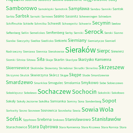
Samborowo
Sampława
Santok
Samoklęski
Samotnik
Sandau
Sanniki
Sarbsk
Sasino
Sassnitz
Sarbia
Sarnaki
Sarnowo
Scheveningen
Schiedam
Secymin
Schwedt
Schiffmuhle
Schleife
Schmilka
Schwepnitz
Schwerin
Seelow
Serock
Senftenberg
Seftenberg
Sellin
Semeliskes
Serby
Serniki
Seroki
Sianno
Siemiany
Siekierki
Sianów
Sieczychy
Siedlce
Siedlisko
Siemiatycze
Siemień
Sieraków
Sierpc
Siewierz
Nadrzeczny
Sieniawa
Siennica
Sierakowice
Siła
Skarżysko Kamienna
Skarlin
Siomki
Sitnica
Sitowa
Skaje
Skarżyce
Skrzeszew
Skierniewice
Skolimów
Skowrony
Skriebinai
Skrudki
Skrwilno
Skępe
Skwierzyna
Skórcz
Skrzynno
Skulsk
Skąpe
Slude
Smardzewice
Smardzewo
Smykowo
Smogulec
Smolarnia
Smarklice
Sobe
Sobieszewo
Sochaczew
Sochocin
Soboklęszcz
Sobolewo
Sokolniki
Sokołowo
Sopot
Sokoły
Somianka
Sokoły Jeziorne
Sokółka
Sominy
Sona
Sondenborg
Sowia Wola
Sosnowica
Sorkwity
Sosno
Sosnowe
Sosnówka
Sowia
Sońsk
Stanisławów
Srebrna
Stanisławowo
Spychowo
Srokowo
Stara Dąbrowa
Starachowice
Stara Kamienica
Stara Kiszewa
Stara Kornica
Stara