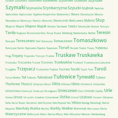
Szyldak
Szydłowo
Szumowo
Szydłowiec
Szubin
Szulmierz
Szydłówek
Szymaki
Szyszki
Szynkarzyzna
Szymanów
Sząbruk
Sędzice
Sława
Sędzichów
Sędziszów
Sępólno Krajeńskie
Słabomierz
Sławatycze
Sławno
Słup
Słubice
Słonecznik
Słończewo
Sławoborze
Słomczyn
Słomin
Słomniki
Słupno
Słupsk
Słupca
Słupia
Tabórz
Służew
Taarbaek
Takomyśle
Tantow
Tarczyn
Teresin
Tarda
Targowo
Tarnowskie Góry
Tarup
Tczew
Telleborg
Teodorówka
Teofile
Tomaszkowo
Tereszewo
Tomaszewo
Terespol
Tleń
Tomaryny
Toruń
Treblinka
Tomczyce
Tomki
Topczewo
Topolin
Toporowo
Toszek
Trakai
Trawy
Truskaw
Truskawka
Trojany
Trląg
Trojanów
Troszyn
Trudna
Trzebiatów
Trzcianka
Trzciniec
Truskolas
Trzciel
Trzebuń
Trzemeszno Lubuskie
Trzęsacz
Turośl
Tuczki
Tuchola
Trzygłów
Trzścianka
Trębice
Tujsk
Tum
Tułowice
Tynwałd
Tuł
Tułodziad
Tyłowo
Turza Wielka
Tuławki
Ukta
Tłuchowo
Tłuszcz
Ulinia
Uchacze
Udryn
Ulikowo
Ulrichorst
Umiastów
Urle
Unieszewo
Uniechowo
Uniszki
Unierzyż
Unierzyż Strzegowo
Unin
Upałty
Ustka
Ursus
Uzdowo
Urowo
Urszulin
Usedom
Ustanówek
Ustroń
Uznam
Uścięcice
Vilnius
Vallo
Varso Tower
Veivieriai
Velo Krynica
Velo Poprad
Ves
Wadąg
Walidrogi
Walim
Warka
Warlity Wielkie
Warchały
Warmiak
Wapnica
Warlity
Warszawa
Warta
Wawrzyszew
Wałbrzych
Wałcz
Ważne Młyny
Wda
Wdzydze
Weimar
Weißenberg