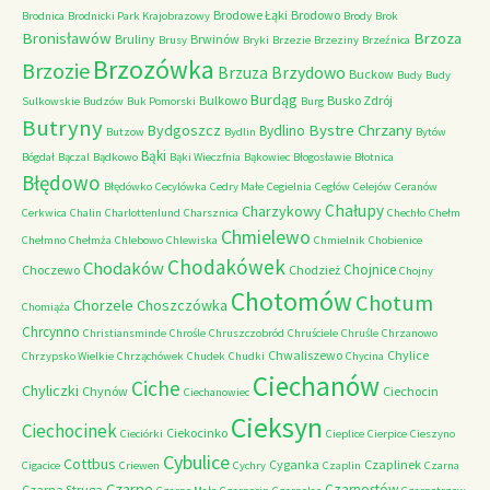
Brodowe Łąki
Brodowo
Brodnica
Brodnicki Park Krajobrazowy
Brody
Brok
Bronisławów
Brzoza
Bruliny
Brwinów
Brusy
Bryki
Brzezie
Brzeziny
Brzeźnica
Brzozówka
Brzozie
Brzydowo
Brzuza
Buckow
Budy
Budy
Burdąg
Bulkowo
Busko Zdrój
Sulkowskie
Budzów
Buk Pomorski
Burg
Butryny
Bystre Chrzany
Bydgoszcz
Bydlino
Butzow
Bydlin
Bytów
Bąki
Bógdał
Bączal
Bądkowo
Bąki Wieczfnia
Bąkowiec
Błogosławie
Błotnica
Błędowo
Błędówko
Cecylówka
Cedry Małe
Cegielnia
Cegłów
Celejów
Ceranów
Chałupy
Charzykowy
Cerkwica
Chalin
Charlottenlund
Charsznica
Chechło
Chełm
Chmielewo
Chełmno
Chełmża
Chlebowo
Chlewiska
Chmielnik
Chobienice
Chodakówek
Chodaków
Chojnice
Choczewo
Chodzież
Chojny
Chotomów
Chotum
Chorzele
Choszczówka
Chomiąża
Chrcynno
Christiansminde
Chrośle
Chruszczobród
Chruściele
Chruśle
Chrzanowo
Chwaliszewo
Chylice
Chrzypsko Wielkie
Chrząchówek
Chudek
Chudki
Chycina
Ciechanów
Ciche
Chyliczki
Chynów
Ciechocin
Ciechanowiec
Cieksyn
Ciechocinek
Ciekocinko
Cieciórki
Cieplice
Cierpice
Cieszyno
Cybulice
Cottbus
Cyganka
Czaplinek
Cigacice
Criewen
Cychry
Czaplin
Czarna
Czarne
Czarnostów
Czarna Struga