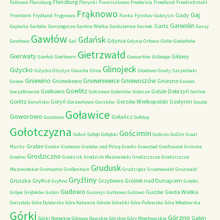
Flensburg
Falkowo
Flansburg
Florynki
Franciszkowo
Fredericia
Friedland
Friedrichstahl
Frąknowo
Gaj
Gady
Frombork
Frydland
Frygnowo
Funka
Fynshav
Gabrysin
Garwolin
Gartz
Gajówka
Garbów
Garczegorze
Gardna Wielka
Gardzienice
Garnek
Gassy
Gawłów
Gdańsk
Gdynia
Gawłowo
Gać
Gdynia Orłowo
Gidle
Giebałtów
Gietrzwałd
Gierwaty
Giławy
Gierłoż
Giethoorn
Giewartów
Gilleleje
Glinojeck
Giżycko
Giżycko Olsztyn
Glaucha
Glina
Glodowo
Gnaty Szczerbaki
Gniewino
Gniewniewice
Gniewoszów
Gniewkowo
Gniezno
Gniew
Gnoien
Goerlitz
Godkowo
Golub-Dobrzyń
Goczałkowice
Golczewo
Goleniów
Golesze
Gorlice
Gorlitz
Goryń
Gorzów Wielkopolski
Gostynin
Goruńsko
Gorzechowo
Gorzków
Gouda
Goławice
Goworowo
Gołańcz
Gozdowo
Gołdap
Gołotczyzna
Gościmin
Gołuń
Gołąb
Gołąbki
Gościno
Goźlin
Graal
Grabie
Muritz
Grabin
Grabowo
Grabów nad Pilicą
Gradki
Graested
Greifswald
Grimma
Grodziczno
Grodno
Grodzisk
Grodzisk Mazowiecki
Grodziszcze
Grodziszcze
Grudusk
Mazowieckie
Gromadno
Großenhain
Grudziądz
Gruenewald
Grunwald
Gryźliny
Gruszka
Gryfice
Grzybowo
Gródek nad Dunajcem
Gryfino
Gródki
Gudowo
Guzów
Gwda Wielka
Grójec
Grębków
Gubin
Guronys
Gutkowo
Gutowo
Gwizdały
Góra Dylewska
Góra Kalwaria
Górale
Góraliki
Góra Puławska
Góra Włodowska
Górki
Górzno
Gąbin
Górki Noteckie
Górowo Iławskie
Górskie
Góry Miechowskie