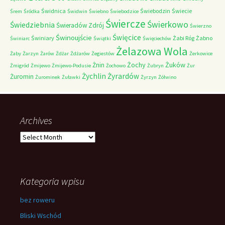
Świdnica
Świebodzin
Świecie
Śrem
Śródka
Świdwin
Świebno
Świebodzice
Świercze
Świerkowo
Świedziebnia
Świeradów Zdrój
Świerzno
Świnoujście
Święcice
Świniary
Żabi Róg
Żabno
Świniarc
Świątki
Święciechów
Żelazowa Wola
Żaby
Żarzyn
Żarów
Żdżar
Żdżarów
Żegiestów
Żerkowice
Żochy
Żuków
Żnin
Żmigród
Żmijewo
Żmijewo-Podusie
Żochowo
Żubryn
Żur
Żychlin
Żyrardów
Żuromin
Żurominek
Żuławki
Żyrzyn
Żółwino
Archives
Archives
Kategoria wpisu
bez roweru
Bliski Wschód