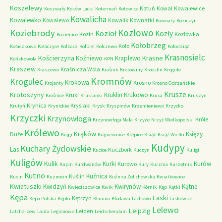
Koszelewy
Kotuń
Kowal
Kowalewice
Koszwały
Kosów Lacki
Kotermań
Kotowice
Kowalicha
Kowalewko
Kowalewo
Kowalik
Kownatki
Kownaty
Koziczyn
Kozłowo
Koziebrody
Kozioł
Kozły
Kozin
Kozłówka
Kozienice
Kołobrzeg
Koło
Kołaczkowo
Kołaczyce
Kołbacz
Kołbiel
Kołczewo
Kołodziąż
Krasnosielc
Kościerzyna
Krasne
Koźniewo
Kraplewo
Końskowola
KPN
Kraszew
Kraśnicza Wola
Kraszewo
Kraśnik
Kretowiny
Kroeslin
Krogule
Kromnów
Krogulec
Krokowa
Krosno
Krojanty
Krosno Odrzańskie
Krusze
Krotoszyny
Kruklin
Krukowo
Kruki
Krośnice
Kruklanki
Krusa
Kruszyn
Krynica
Krysiaki
Krutyń
Krynickie
Krysk
Kryspinów
Krzemieniewo
Krzycko
Krzyczki
Krzynowłoga
Króle
Krzynowłoga Mała
Krzyże
Krzyż Wielkopolski
Królewo
Krąków
Księży
Duże
Krągi
Krąpiewnice
Krępice
Książ
Książ Wielki
Kudypy
Kuchary Żydowskie
Las
Kuczbork
Kucice
Kuczyn
Kuligi
Kuligów
Kulik
Kurki
Kurów
Kurowo
Kupin
Kurdwanów
Kury
Kurznia
Kurzętnik
Kutno
Kuźnica
Kuślin
Kusin
Kuznocin
Kuźnica Żelichowska
Kwiatkowice
Kwiatuszki
Kwidzyń
Kwirynów
Kątne
Kwieciszowice
Kwik
Kórnik
Kąp
Kątki
Kępa
Laski
Kętrzyn
Kępa Polska
Kępki
Kłanino
Kłodawa
Lachowo
Laskowice
Lelewo
Leipzig
Leiden
Latchorzew
Lauta
Legionowo
Leidschendam