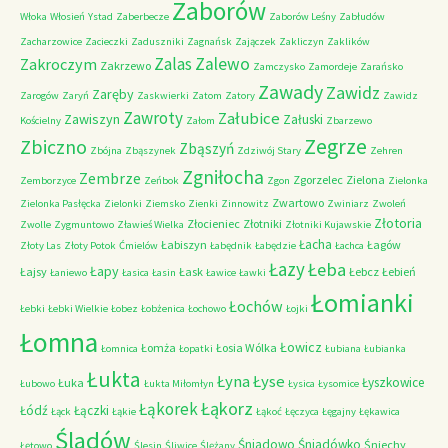
Zaborów
Włoka
Włosień
Ystad
Zaberbecze
Zaborów Leśny
Zabłudów
Zacharzowice
Zacieczki
Zaduszniki
Zagnańsk
Zajączek
Zakliczyn
Zaklików
Zalas
Zalewo
Zakroczym
Zakrzewo
Zamczysko
Zamordeje
Zarańsko
Zawady
Zawidz
Zaręby
Zarogów
Zaryń
Zaskwierki
Zatom
Zatory
Zawidz
Zawroty
Załubice
Zawiszyn
Załuski
Kościelny
Załom
Zbarzewo
Zegrze
Zbiczno
Zbąszyń
Zbójna
Zbąszynek
Zdziwój Stary
Zehren
Zgniłocha
Zembrze
Zgorzelec
Zielona
Zemborzyce
Zeńbok
Zgon
Zielonka
Zwartowo
Zielonka Pasłęcka
Zielonki
Ziemsko
Zienki
Zinnowitz
Zwiniarz
Zwoleń
Złotoria
Złocieniec
Złotniki
Zwolle
Zygmuntowo
Zławieś Wielka
Złotniki Kujawskie
Łacha
Łabiszyn
Łagów
Złoty Las
Złoty Potok
Ćmielów
Łabędnik
Łabędzie
Łachca
Łazy
Łeba
Łapy
Łajsy
Łask
Łebcz
Łebień
Łaniewo
Łasica
Łasin
Ławice
Ławki
Łomianki
Łochów
Łebki
Łebki Wielkie
Łobez
Łobżenica
Łochowo
Łojki
Łomna
Łowicz
Łomża
Łosia Wólka
Łomnica
Łopatki
Łubiana
Łubianka
Łukta
Łyna
Łyse
Łyszkowice
Łuka
Łubowo
Łukta Miłomłyn
Łysica
Łysomice
Łąkorz
Łąkorek
Łódź
Łączki
Łąck
Łąkie
Łąkoć
Łęczyca
Łęgajny
Łękawica
Śladów
Śniadowo
Śniadówko
Śniechy
Łętowo
Ślesin
Śliwice
Ślężany