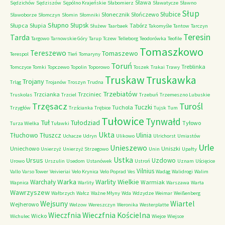
Sława
Sędzichów
Sędziszów
Sępólno Krajeńskie
Słabomierz
Sławatycze
Sławno
Słup
Słubice
Słonecznik
Słończewo
Sławoborze
Słomczyn
Słomin
Słomniki
Słupno
Słupsk
Słupca
Słupia
Tabórz
Służew
Taarbaek
Takomyśle
Tantow
Tarczyn
Teresin
Tarda
Targowo
Tarnowskie Góry
Tarup
Tczew
Telleborg
Teodorówka
Teofile
Tomaszkowo
Tereszewo
Tomaszewo
Terespol
Tleń
Tomaryny
Toruń
Treblinka
Tomczyce
Tomki
Topczewo
Topolin
Toporowo
Toszek
Trakai
Trawy
Truskaw
Truskawka
Trojany
Trląg
Trojanów
Troszyn
Trudna
Trzebiatów
Trzcianka
Trzciniec
Truskolas
Trzciel
Trzebuń
Trzemeszno Lubuskie
Trzęsacz
Turośl
Tuczki
Tuchola
Trzygłów
Trzścianka
Trębice
Tujsk
Tum
Tułowice
Tynwałd
Tuł
Tułodziad
Tyłowo
Turza Wielka
Tuławki
Ukta
Tłuchowo
Tłuszcz
Ulinia
Uchacze
Udryn
Ulikowo
Ulrichorst
Umiastów
Urle
Unieszewo
Uniechowo
Uniszki
Unierzyż
Unierzyż Strzegowo
Unin
Upałty
Ustka
Ursus
Uzdowo
Urowo
Urszulin
Usedom
Ustanówek
Ustroń
Uznam
Uścięcice
Vilnius
Vallo
Varso Tower
Veivieriai
Velo Krynica
Velo Poprad
Ves
Wadąg
Walidrogi
Walim
Warka
Warlity Wielkie
Warchały
Warmiak
Wapnica
Warlity
Warszawa
Warta
Wawrzyszew
Wałbrzych
Wałcz
Ważne Młyny
Wda
Wdzydze
Weimar
Weißenberg
Wejsuny
Wiartel
Wejherowo
Welzow
Wereszczyn
Weronika
Westerplatte
Wieczfnia Kościelna
Wieczfnia
Wicko
Wichulec
Wiejce
Wiejsce