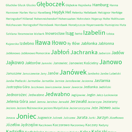
Głęboczek
Hamburg
Głuchów
Głusk
Głusko
Głębokie
Hajnówka
Hanna
Hejdyk
Hel
Hannover
Harlev
Harsz
Havelberg
Helenka
Hellebaek
Helsignor
Herfolge
Heringsdorf
Hillerod
Hohenreichendorf
Hohensaaten
Hohnstein
Hojerup
Holte
Holthusen
Holzhausen
Horingsdorf
Hormówek
Hornbaek
Horodyszcze
Hoyerswerda
Humięcino
Huta
Izabelin
Isąg
Inowrocław
Iwno
Szklana
Ibramowice
Idzbark
Izbica
Iława
Iłowo
Iłów
Jabłonka
Izdebno
Jabłonna
Iły
Kujawska
Jabłoń
Jachranka
Jadów
Jabłonowo
Jabłonowo Pomorskie
Jadwisin
Janowo
Jajkowo
Jaktorów
Janowiec
Janowiec Kościelny
Jamniki
Janówek
Janów
Januszew
Januszewice
Jany
Janówko
Janów Lubelski
Jastarnia
Janów Podlaski
Jarmatów
Jarnatów
Jarnice
Jarosławiec
Jasionna
Jastrzębia Góra
Jedlanka
Jaszkowo
Jawiszowice
Jawor
Jaworze
Jedliński
Jedwabno
Jednorożec
Jedwabne
Jeglin
Jeglijowiec
Jelcz-Laskowice
Jerzwałd
Jelenia Góra
Jeziorany
Jeleń
Jemna
Jerichov
Jerwałd
Jezierzyce
Jeżewo
Jeże
Jezioro
Jezioro Rożnowskie
jezioro Wulpińskie
Jeziorszczyzna
Jeżów
Joniec
Jurzyn
Jurata
Jugowice
Jonava
Julinek
Juliszew
Jurki
Józefkowo
Józefów
Jędrzejów
Kaczorowo
Kaczory
Kaczkowo
Kaczorowy
Kadyny
Kadzidło
Kaliszki
Kalisz
Kadłubówka