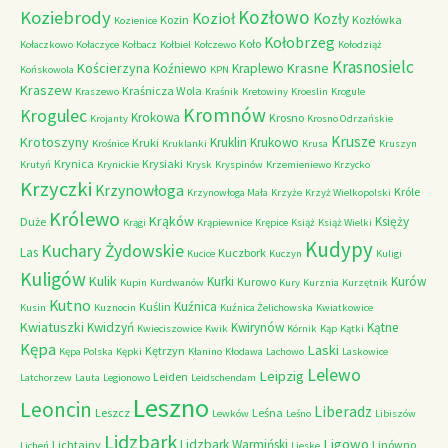
Kozłowo
Koziebrody
Kozioł
Kozły
Kozin
Kozłówka
Kozienice
Kołobrzeg
Koło
Kołaczkowo
Kołaczyce
Kołbacz
Kołbiel
Kołczewo
Kołodziąż
Krasnosielc
Kościerzyna
Krasne
Koźniewo
Kraplewo
Końskowola
KPN
Kraszew
Kraśnicza Wola
Kraszewo
Kraśnik
Kretowiny
Kroeslin
Krogule
Kromnów
Krogulec
Krokowa
Krosno
Krojanty
Krosno Odrzańskie
Krusze
Krotoszyny
Kruklin
Krukowo
Kruki
Krośnice
Kruklanki
Krusa
Kruszyn
Krynica
Krysiaki
Krutyń
Krynickie
Krysk
Kryspinów
Krzemieniewo
Krzycko
Krzyczki
Krzynowłoga
Króle
Krzynowłoga Mała
Krzyże
Krzyż Wielkopolski
Królewo
Krąków
Księży
Duże
Krągi
Krąpiewnice
Krępice
Książ
Książ Wielki
Kudypy
Kuchary Żydowskie
Las
Kuczbork
Kucice
Kuczyn
Kuligi
Kuligów
Kulik
Kurki
Kurów
Kurowo
Kupin
Kurdwanów
Kury
Kurznia
Kurzętnik
Kutno
Kuźnica
Kuślin
Kusin
Kuznocin
Kuźnica Żelichowska
Kwiatkowice
Kwiatuszki
Kwidzyń
Kwirynów
Kątne
Kwieciszowice
Kwik
Kórnik
Kąp
Kątki
Kępa
Laski
Kętrzyn
Kępa Polska
Kępki
Kłanino
Kłodawa
Lachowo
Laskowice
Lelewo
Leipzig
Leiden
Latchorzew
Lauta
Legionowo
Leidschendam
Leszno
Leoncin
Liberadz
Leszcz
Leśna
Lewków
Leśno
Libiszów
Lidzbark
Ligowo
Lidzbark Warmiński
Lichtajny
Linówno
Licheń
Lieske