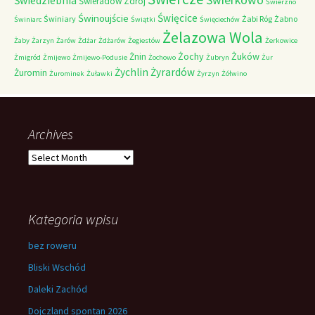
Świerkowo
Świedziebnia
Świeradów Zdrój
Świerzno
Świnoujście
Święcice
Świniary
Żabi Róg
Żabno
Świniarc
Świątki
Święciechów
Żelazowa Wola
Żaby
Żarzyn
Żarów
Żdżar
Żdżarów
Żegiestów
Żerkowice
Żochy
Żuków
Żnin
Żmigród
Żmijewo
Żmijewo-Podusie
Żochowo
Żubryn
Żur
Żychlin
Żyrardów
Żuromin
Żurominek
Żuławki
Żyrzyn
Żółwino
Archives
Archives
Kategoria wpisu
bez roweru
Bliski Wschód
Daleki Zachód
Dojczland spontan 2026