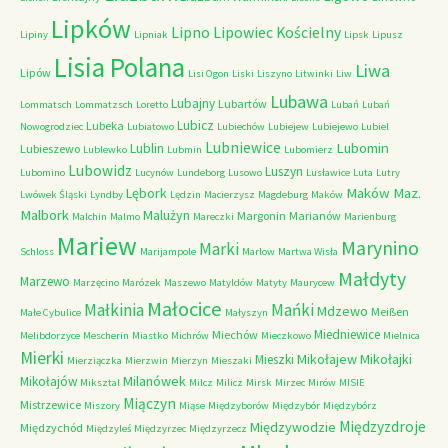
Lipków
Lipno
Lipowiec Kościelny
Lipiny
Lipniak
Lipsk
Lipusz
Lisia Polana
Liwa
Lipów
Lisi Ogon
Liski
Liszyno
Litwinki
Liw
Lubawa
Lubajny
Lubartów
Lommatsch
Lommatzsch
Loretto
Lubań
Lubań
Lubicz
Lubeka
Nowogrodziec
Lubiatowo
Lubiechów
Lubiejew
Lubiejewo
Lubiel
Lubniewice
Lubomin
Lublin
Lubieszewo
Lublewko
Lubmin
Lubomierz
Lubowidz
Luszyn
Lubomino
Lucynów
Lundeborg
Lusowo
Lusławice
Luta
Lutry
Maków Maz.
Lębork
Lwówek Śląski
Lyndby
Lędzin
Macierzysz
Magdeburg
Maków
Malbork
Malużyn
Margonin
Marianów
Malchin
Malmo
Mareczki
Marienburg
Mariew
Marynino
Marki
Schloss
Marijampole
Marlow
Martwa Wisła
Małdyty
Marzewo
Marzęcino
Marózek
Maszewo
Matyldów
Matyty
Maurycew
Małocice
Małkinia
Mańki
Mdzewo
Meißen
Małe Cybulice
Małyszyn
Miedniewice
Miechów
Melibdorzyce
Mescherin
Miastko
Michrów
Mieczkowo
Mielnica
Mierki
Mikołajew
Mikołajki
Mieszki
Mierziączka
Mierzwin
Mierzyn
Mieszaki
Milanówek
Mikołajów
Miksztal
Milcz
Milicz
Mirsk
Mirzec
Mirów
MISIE
Miączyn
Mistrzewice
Miszory
Miąse
Międzyborów
Międzybór
Międzybórz
Międzyzdroje
Międzywodzie
Międzychód
Międzyleś
Międzyrzec
Międzyrzecz