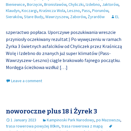
Bieniewice
,
Borzęcin
,
Bronisławów
,
Chyliczki
,
Izdebno
,
Jaktorów
,
Klaudyn
,
Koczargi
,
Kraśnicza Wola
,
Leszno
,
Pass
,
Piorunów
,
Sieraków
,
Stare Budy
,
Wawrzyszew
,
Zaborów
,
Żyrardów
EL
szperactwo popłaca. Uporczywe poszukiwania wreszcie
przyniosły oczekiwany rezultat:) Po wywęszeniu w ramach
Żyrka 3 świetnych asfalcików od Chyliczek przez Kraśniczą
Wolę i Izdebno do znanych już super klimatów (Pass-
Wawrzyszew-Leszno) ciągle brakowało fajnego początku.
Mordęga ścieżkowa wzdłuż
[…]
Leave a comment
noworoczne plus 18 i Żyrek 3
1 January 2023
Kampinoski Park Narodowy
,
po Mazowszu
,
trasa rowerowa powyżej 80km
,
trasa rowerowa z mapą