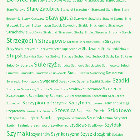
Stare Budy
Stare Drawsko
Stare Jabłonki
Stare Juchy
Stare Osieczno
Stare Załubice
Stare Worowo
Stargard Szczeciński
Starogard
Stary Brus
Stary
Stawiguda
Stary Kraszew
Stawiski
Bógpomóż
Stawisko
Stawno
Stegna
Stilo
Stoczek
Stolpen
Stolzenhagen
Stopsk
Stowęcino
Strabla
Strachomino
Strachowo
Strachów
Strachówka
Stralsund
Straszewo
Stroby
Strojec
Stromiec
Strubiny
Strych
Strzegocin
Strzegowo
Strzyżew
Strzelce
Strzelce Opolskie
Studzianki
Strzyżewo
Studzianki Nowe
Strzyżmin
Strzyżów
Sttenwijk
Studnica
Stupsk
Stęknica
Stępnica
Stężyca
Suchacz
Suchedniów
Suchodół
Suchy Las
Sufczyn
Sulerzyż
Sulejów
Sulechów
Sulibórz
Sulinowo
Sulisławice
Sulmierzyce
Sulęcin
Susz
Swarzewo
Sumowo
Sumówko
Suradówek
Suskowola
Suwałki
Svendborg
Szadki
Swąderki
Swędkowo
Syberia
Swarzędz
Swornegacie
Sypitki
Szadek
Szczecin
Szałkowo
Szczaniec
Szamocin
Szamotuły
Szarlota
Szałas
Szałe
Szczecinek
Szczekociny
Szczenurze
Szczepankowo
Szcześniki
Szczuczarz
Szczypiorno
Szczytno
Szczytniki
Szelment
Szeląg
Szczuczyn
Szczęsne
Szkotowo
Szewnica
Szklarska Poręba
Szepietowo
Szeroki Bór
Szewce
Szreńsk
Szpetal
Sztynort
Szlasy Mieszki
Szparki
Szpiegowo
Szramowo
Sztum
Szyldak
Szydłowo
Szumowo
Szydłowiec
Szubin
Szulmierz
Szydłówek
Szymaki
Szyszki
Szynkarzyzna
Szymanów
Sząbruk
Sędzice