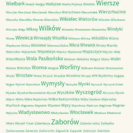
Wiersze
Wielbark
Wieliszew
Wieniec
Wieleń
Wielgie
Wielka Piaśnica
Wierzchucino
Wierzchowo
Wierzba
Wierzbica
Wierzbinek
Wierzbno
Wierzchołek
Wikielec
Wiktorów
Wierzchy
Wiesiółka
Wiewiec
Wiewiórów
Wilanów
Wilczkowo
Wilków
Windyki
Wilkasy
Wilczęta
Wilga
Wincenta
Wincentowo
Wincentów
Winnica
Wirwajdy
Wisełka
Witoldów
Wizna
Winiec
Witkowo
Witnica
Wkra
Wlewsk
Wiśniewo
Wnory Wandy
Więcławice
Wiślica
Wiśniowo Ełckie
Wojcieszyn
Wojszczyce
Wodzisław
Wojciechów
Wojnicz
Wojnowice
Wojszki
Wola
Wola Pasikońska
Wolin
Wola Młocka
Wolbrom
Wolbórka
Wolgast
Wolica
Worliny
Wonna
Wolsztyn
Wolnica
Worgule
Wołkowe
Wriezen
Wrocimowice
Wrocław
Września
Wydminy
Wrocki
Wrona
Wrzask
Wrzeście
Wrząca
WTR
Wygoda
Wymysły
Wynki
Wygon
Wykrot
Wylazłowo
Wymyśle
Wyrzysk
Wyrzysk Osiek
Wyszogród
Wyszków
Wysoka
Wysokie Mazowieckie
Wyszel
Wyszyny
Wywła
Wólka Radzymińska
Wójcin
Wólka
Wólka Majdańska
Wólka Smolana
Wąbrzeźno
Wąsy
Wąchock
Wąsewo
Węgrów
Wągrodno
Wąpielsk
Wąwolnica
Wędrzyn
Węgliniec
Władysławowo
Włocławek
Wężyska
Władysławów
Włodawa
Włodowice
Zaborów
Włoka
Włosień
Ystad
Zaberbecze
Zaborów Leśny
Zabłudów
Zacharzowice
Zacieczki
Zaduszniki
Zagnańsk
Zajączek
Zakliczyn
Zaklików