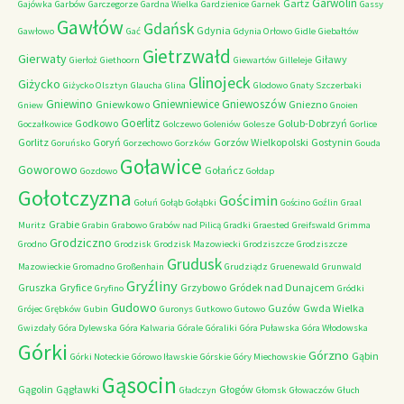
Garwolin
Gartz
Gajówka
Garbów
Garczegorze
Gardna Wielka
Gardzienice
Garnek
Gassy
Gawłów
Gdańsk
Gdynia
Gawłowo
Gać
Gdynia Orłowo
Gidle
Giebałtów
Gietrzwałd
Gierwaty
Giławy
Gierłoż
Giethoorn
Giewartów
Gilleleje
Glinojeck
Giżycko
Giżycko Olsztyn
Glaucha
Glina
Glodowo
Gnaty Szczerbaki
Gniewino
Gniewniewice
Gniewoszów
Gniewkowo
Gniezno
Gniew
Gnoien
Goerlitz
Godkowo
Golub-Dobrzyń
Goczałkowice
Golczewo
Goleniów
Golesze
Gorlice
Gorlitz
Goryń
Gorzów Wielkopolski
Gostynin
Goruńsko
Gorzechowo
Gorzków
Gouda
Goławice
Goworowo
Gołańcz
Gozdowo
Gołdap
Gołotczyzna
Gościmin
Gołuń
Gołąb
Gołąbki
Gościno
Goźlin
Graal
Grabie
Muritz
Grabin
Grabowo
Grabów nad Pilicą
Gradki
Graested
Greifswald
Grimma
Grodziczno
Grodno
Grodzisk
Grodzisk Mazowiecki
Grodziszcze
Grodziszcze
Grudusk
Mazowieckie
Gromadno
Großenhain
Grudziądz
Gruenewald
Grunwald
Gryźliny
Gruszka
Gryfice
Grzybowo
Gródek nad Dunajcem
Gryfino
Gródki
Gudowo
Guzów
Gwda Wielka
Grójec
Grębków
Gubin
Guronys
Gutkowo
Gutowo
Gwizdały
Góra Dylewska
Góra Kalwaria
Górale
Góraliki
Góra Puławska
Góra Włodowska
Górki
Górzno
Gąbin
Górki Noteckie
Górowo Iławskie
Górskie
Góry Miechowskie
Gąsocin
Gągolin
Gągławki
Głogów
Gładczyn
Głomsk
Głowaczów
Głuch