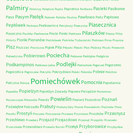
Palmiry
Pasieki
Pasikonie
Paprotnia
Palmiryy
Palędzie
Paplin
Parłówko
Pasłęk
Pasym
Pawłowo
Pass
Pepłowo
Peitz
Paterek
Patków
Paulina
Piasecznica
Pepłówek
Pestkownica
Perkowo
Petrykozy
Piaecznica
Pilaszków
Piaseczno
Piecki
Pieski
Piastów
Piechowice
Pietkowo
Pilawa
Pilica
Piorunów
Pionki
Pillnitz
Piotrkówek
Piotrków Trybunalski
Piotrowo
Pirna
Pisanica
Pisz
Piła
Piszczac
Piątek
Piwniczna
Piławki
Plewki
Plon
Plośnica
Pluski
Pniewnik
Pociecha
Pobierowo
Pobiedziska
Podawce
Poddąbie
Podgórze
Podlejki
Podkampinos
Pogorzelec
Podkowa Leśna
Podrochale
Pogorzel
Polesie
Pogorzelica
Pokrzydowo
Pogroszew
Pokrytki
Polaki
Polanów
Polichno
Pomiechówek
Pomocnia
Policzna
Popielarnia
Polnica
Popielżyn
Popielżyn Zawady
Popowo
Porządzie
Popielów
Postomino
Powielin
Poznań
Powidz
Powierż
Pozezdrze
Poszeszupie
Potworów
Prabuty
Poświętne
Poźrzadło
Prabuty Góry
Pranie
Prawiedniki
Prażmów
Prora
Przasnysz
Prostyń
Pruszków
Prostki
Proszew
Proszowice
Prusewo
Prusinowo
Przechlewo
Przejazd
Przejazdowo
Przedecz
Przemęt
Przepitki
Przesieki
Przyborowice
Przełęk
Przewodowo
Przeszkoda
Przewóz Nurski
Przybysław