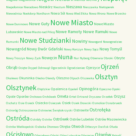
Nieszawa
Nieskórz
Niepołomice
Nieradowo
Niestum
Nieszawka
Nietoperek
Nowa Sól
Niewodnica
Nootdorp
Nordhavn
Nowa Wieś Ełcka
Nowa Wrona
Nowe Brzesko
Nowe Miasto
Nowe Guty
Nowe Miasto
Nowe Duninowo
Nowe Ramoty
Nowe Ramuki
Lubawskie
Nowe Miasto nad Pilicą
Nowe
Nowe Studzianki
Nowiny
Rumunki
Nowogard
Nowogrodziec
Nowogród
Nowy Dwór Gdański
Nowy Tomyśl
Nowy Korczyn
Nowy Sącz
Nuna
Nowęcin
Obryte
Nowy Troszyn
Nowy Zyck
Nur
Nyborg
Obierwia
Obroki
Ojrzeń
Obrąb
Ojerzyce
Ocięte
Ocypel
Odrowąż
Ogorzelnik
Ogrodzieniec
Olsztyn
Okuninka
Oleszno
Okalewo
Olecko
Olendy
Olpuch
Olszewka
Olsztynek
Opinogóra
Opalenica
Olędzkie
Opaleń
Opoczno
Opoki
Orneta
Orzysz
Opole
Oporów
Orchowo
Orchówek
Ortel
Ortrand
Oryszew
Orzełek
Osiecko
Osiek
Oschatz
Osie
Osieck
Osieczek
Osiek Drawski
Osmolice
Osnabrueck
Ostrołęka
Ostrowite
Ostroróg
Ostroszowice
Ostrowiec Świętokrzyski
Ostróda
Ostrówek
Ostrów Lubelski
Ostrów Mazowiecka
Ostródy
Ostrów
Otwock
Otręba
Ostrów Wielkopolski
Osówka
Otorowo
Otłoczyn
Owińsk
Ołuda
Ościsłowo
Ożarów
Ośmiałowo
Ośniki
Ośno Lubuskie
Oświęcim
Pakość