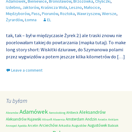
Adamówek
,
Bieniewice
,
Bronisławów
,
Brzozówka
,
Chyliczki
,
Izdebno
,
Jaktorów
,
Kraśnicza Wola
,
Leszno
,
Małocice
,
Międzyborów
,
Pass
,
Piorunów
,
Roztoka
,
Wawrzyszew
,
Wiersze
,
Żyrardów
,
Łomna
EL
tak, tak – był w międzyczasie Żyrek 2:) ale traski znowu nie
pocelowałam takiej do powtarzania (mapka tutaj). To make
long story short: Wiskitki dziurawe, do Szymanowa polami
przez wygwizdów a potem jeszcze kilka kilometrów do
[…]
Leave a comment
Tu byłam
Adamówek
Aleksandrów
Ahlbeck
Abramów
Aeroskobing
Andzin
Aleksandrów Kujawski
Amsterdam
Altranft
Alwernia
Anielin
Anklam
Arciechów
Augustówek
Arcelin
Arkadia
Augustów
Babiak
Annopol
Apolda