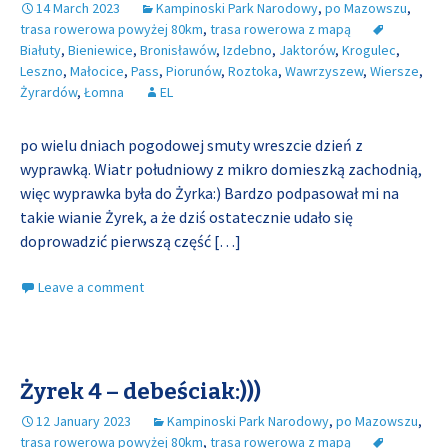
14 March 2023
Kampinoski Park Narodowy
,
po Mazowszu
,
trasa rowerowa powyżej 80km
,
trasa rowerowa z mapą
Białuty
,
Bieniewice
,
Bronisławów
,
Izdebno
,
Jaktorów
,
Krogulec
,
Leszno
,
Małocice
,
Pass
,
Piorunów
,
Roztoka
,
Wawrzyszew
,
Wiersze
,
Żyrardów
,
Łomna
EL
po wielu dniach pogodowej smuty wreszcie dzień z
wyprawką. Wiatr południowy z mikro domieszką zachodnią,
więc wyprawka była do Żyrka:) Bardzo podpasował mi na
takie wianie Żyrek, a że dziś ostatecznie udało się
doprowadzić pierwszą część
[…]
Leave a comment
Żyrek 4 – debeściak:)))
12 January 2023
Kampinoski Park Narodowy
,
po Mazowszu
,
trasa rowerowa powyżej 80km
,
trasa rowerowa z mapą