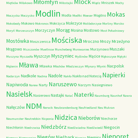
Mlock
Miłomłyn
Mniszek
Miętków
Miłakowo
Miłostajki
Mlądz
Mochy
Modlin
Mokas
Modła
Mogilno
Moczyska
Moczysko
Modłki
Moeser
Mokrzyce
Mokowo
Mokrzyca
Mokobody
Mokronos
Molibdorzyce
Morliny
Morsko
Morąg
Morzyczyn
Mosina
Mostowo
Moryń
Morzeszczyn
Most Południowy
Mościska
Mostówka
Mrzeżyno
Mroczno
Mrozy
Moszczenica
Muszaki
Mrągowo
Murzynowo
Mszczonów
Muellrose
Muncheberg
Murowaniec
Myszyniec
Myszczyn
Mącice
Muszyna
Myszadła
Myślinów
Mąkoszyce
Mątyki
Mława
Nacpolsk
Mławka
Mężenin
Młochów
Młodzieszyn
Młynary
Młynki
Napierki
Nadkole
Nadole
Nakło nad Notecią
Nadarzyn
Nadma
Nakło
Naruszewo
Napiwoda
Narty
Narzym
Nasiegniewo
Narew
Nasielsk
Naterki
Nastajki
Nasierowo
Natać
Naumburg
Naunhof
Nawra
NDM
Nałęczów
Nerwik
Neubrandenburg
Neufriedland
Neu Mukran
Nidzica
Nieborów
Niechorze
Neumunster
Neutrebbin
Nicponia
Niedzbórz
Niegocin
Niechłonin
Niedrzwica
Niedźwiadna
Niedźwiedź
Nieporęt
Niegów
Nielbark
Niemiry
Niegowa
Niegowonice
Niemica