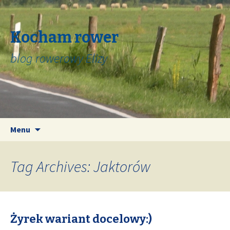
Kocham rower
blog rowerowy Elizy
Skip
Search
Menu
to
for:
content
Tag Archives: Jaktorów
Żyrek wariant docelowy:)