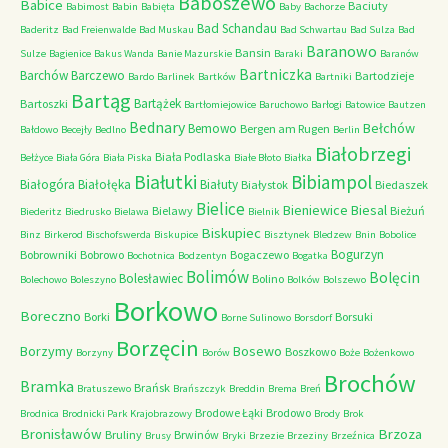
Baboszewo
Babice
Baciuty
Babimost
Babin
Babięta
Baby
Bachorze
Bad Schandau
Baderitz
Bad Freienwalde
Bad Muskau
Bad Schwartau
Bad Sulza
Bad
Baranowo
Bansin
Sulze
Bagienice
Bakus Wanda
Banie Mazurskie
Baraki
Baranów
Bartniczka
Barchów
Barczewo
Bartodzieje
Bardo
Barlinek
Bartków
Bartniki
Bartąg
Bartążek
Bartoszki
Bartłomiejowice
Baruchowo
Barłogi
Batowice
Bautzen
Bednary
Bełchów
Bemowo
Bergen am Rugen
Bałdowo
Becejły
Bedlno
Berlin
Białobrzegi
Biała Podlaska
Bełżyce
Biała Góra
Biała Piska
Białe Błoto
Białka
Białutki
Bibiampol
Białogóra
Białołęka
Białuty
Białystok
Biedaszek
Bielice
Bieniewice
Biesal
Bielawy
Bieżuń
Biederitz
Biedrusko
Bielawa
Bielnik
Biskupiec
Binz
Birkerod
Bischofswerda
Biskupice
Bisztynek
Bledzew
Bnin
Bobolice
Bogurzyn
Bobrowniki
Bobrowo
Bogaczewo
Bochotnica
Bodzentyn
Bogatka
Bolimów
Bolęcin
Bolesławiec
Bolino
Bolechowo
Boleszyno
Bolków
Bolszewo
Borkowo
Boreczno
Borki
Borsuki
Borne Sulinowo
Borsdorf
Borzęcin
Borzymy
Bosewo
Boszkowo
Borzyny
Borów
Boże
Bożenkowo
Brochów
Bramka
Brańsk
Bratuszewo
Brańszczyk
Breddin
Brema
Breń
Brodowe Łąki
Brodowo
Brodnica
Brodnicki Park Krajobrazowy
Brody
Brok
Bronisławów
Brzoza
Bruliny
Brwinów
Brusy
Bryki
Brzezie
Brzeziny
Brzeźnica