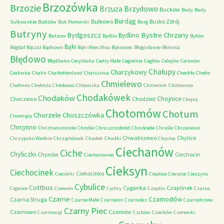
Brzozówka
Brzozie
Brzydowo
Brzuza
Buckow
Budy
Budy
Burdąg
Bulkowo
Busko Zdrój
Sulkowskie
Budzów
Buk Pomorski
Burg
Butryny
Bystre Chrzany
Bydgoszcz
Bydlino
Butzow
Bydlin
Bytów
Bąki
Bógdał
Bączal
Bądkowo
Bąki Wieczfnia
Bąkowiec
Błogosławie
Błotnica
Błędowo
Błędówko
Cecylówka
Cedry Małe
Cegielnia
Cegłów
Celejów
Ceranów
Chałupy
Charzykowy
Cerkwica
Chalin
Charlottenlund
Charsznica
Chechło
Chełm
Chmielewo
Chełmno
Chełmża
Chlebowo
Chlewiska
Chmielnik
Chobienice
Chodakówek
Chodaków
Chojnice
Choczewo
Chodzież
Chojny
Chotomów
Chotum
Chorzele
Choszczówka
Chomiąża
Chrcynno
Christiansminde
Chrośle
Chruszczobród
Chruściele
Chruśle
Chrzanowo
Chwaliszewo
Chylice
Chrzypsko Wielkie
Chrząchówek
Chudek
Chudki
Chycina
Ciechanów
Ciche
Chyliczki
Chynów
Ciechocin
Ciechanowiec
Cieksyn
Ciechocinek
Ciekocinko
Cieciórki
Cieplice
Cierpice
Cieszyno
Cybulice
Cottbus
Cyganka
Czaplinek
Cigacice
Criewen
Cychry
Czaplin
Czarna
Czarne
Czarnostów
Czarna Struga
Czarne Małe
Czarnocin
Czarnolas
Czarnotrzew
Czarny Piec
Czarnowo
Czarnów
Czarnowąż
Czchów
Czechów
Czerewki