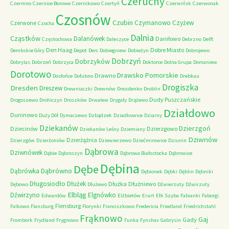
Czeruchy
Czermno
Czernice Borowe
Czernikowo
Czertyń
Czerwińsk
Czerwonak
Czosnów
Czubin
Czymanowo
Czyżew
Czerwone
Czocha
Dalnia
Cząstków
Dalanówek
Daniłowo
Częstochowa
Daleszyce
Debrzno
Delft
Den Haag
Dobre Miasto
Dembskie Góry
Depot
Derc
Dobiegniew
Dobieżyn
Dobrojewo
Dobrzyń
Dobrzyków
Dobrylas
Dobrzeń
Dobrzyca
Doktorce
Dolna Grupa
Domaniew
Dorotowo
Drawsko Pomorskie
Drawno
Dosłońce
Dołubno
Drebkau
Drogiszka
Dresden
Dreszew
Drewniaczki
Drewnów
Drezdenko
Droblin
Dudy Puszczańskie
Drogoszewo
Drohiczyn
Droszków
Drwalew
Drygały
Drążewo
Działdowo
Duninowo
Duży Dół
Dymaczewo
Dzbądzek
Dziadkowice
Dziarny
Dziekanów
Dzierzgoń
Dziecinów
Dzierzgowo
Dziekanów Leśny
Dziemiany
Dziwnów
Dzierżążnia
Dzierzgów
Dzierżoniów
Dziewierzewo
Dziećmirowice
Dziunin
Dąbrowa
Dziwnówek
Dąbie
Dąbroszyn
Dąbrowa Białostocka
Dąbrowice
Dębina
Dębe
Dąbrówno
Dąbrówka
Dębionek
Dębki
Dęblin
Dębniki
Długosiodło
Dłużek
Dłużka
Dłużniewo
Dębowo
Dłużewo
Dźwierzuty
Dźwirzuty
Elbląg
Dźwirzyno
Elgnówko
Edwardów
Elżbietów
Erurt
Ełk Szyba
Fabianki
Faborgi
Flensburg
Falkowo
Flansburg
Florynki
Franciszkowo
Fredericia
Friedland
Friedrichstahl
Frąknowo
Gaj
Gady
Frombork
Frydland
Frygnowo
Funka
Fynshav
Gabrysin