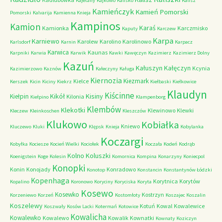
Kajetany
Kajkowo
Kalisko
Kalisz
Kamieńczyk
Kamień Pomorski
Pomorski
Kalvarija
Kamienna Knieja
Kampinos
Kamion
Karaś
Kamionka
Karczmisko
Kaputy
Karczew
Karpa
Karniewo
Karolew
Karolino
Karolinowo
Karlsdorf
Karnin
Karpacz
Karwica
Kaunas
Karpniki
Karwia
Karwik
Kawki
Kawęczyn
Kazimierz
Kazimierz Dolny
Kazuń
Kałuszyn
Kałęczyn
Kcynia
Kazimierzowo
Kaznów
Kałeczyny
Kaługa
Kiernozia
Kiezmark
Kielce
Kerszek
Kicin
Kiciny
Kiekrz
Kiełbaski
Kiełkowice
Klaudyn
Kiścinne
Kikół
Kisiny
Kiełpin
Kilonia
Kiełpino
Klampenborg
Klembów
Klekotki
Klewinowo
Klewki
Kleczew
Kleinkoschen
Kleszczów
Klukowo
Kobiałka
Kniewo
Kluczewo
Kluki
Klępsk
Knieja
Kobylanka
Koczargi
Kobyłka
Kociesze
Kocień Wielki
Kociołek
Koczała
Kodeń
Kodrąb
Kolno
Koluszki
Koenigstein
Koge
Kolesin
Komornica
Kompina
Konarzyny
Koniecpol
Konopki
Konin
Konojady
Konradowo
Konotop
Konstancin
Konstantynów Łódzki
Kopenhaga
Korytnica
Korytów
Kopalino
Koronowo
Koryciny
Koryciska
Koryta
Kosewo
Kosewko
Kostrzyn
Korzeniewo
Korzeń
Kostomłoty
Koszajec
Koszalin
Koszelewy
Kotuń
Kowal
Kowalewice
Koszwały
Kosów Lacki
Kotermań
Kotowice
Kowalicha
Kowalewko
Kowalewo
Kowalik
Kownatki
Kownaty
Koziczyn