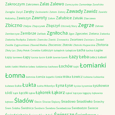
Zalas
Zalewo
Zakroczym
Zakrzewo
Zamczysko
Zamordeje
Zarańsko
Zawady
Zawidz
Zaręby
Zarogów
Zaryń
Zaskwierki
Zatom
Zatory
Zawidz
Zawroty
Załubice
Zawiszyn
Załuski
Kościelny
Załom
Zbarzewo
Zegrze
Zbiczno
Zbąszyń
Zbójna
Zbąszynek
Zdziwój Stary
Zehren
Zgniłocha
Zembrze
Zgorzelec
Zielona
Zemborzyce
Zeńbok
Zgon
Zielonka
Zwartowo
Zielonka Pasłęcka
Zielonki
Ziemsko
Zienki
Zinnowitz
Zwiniarz
Zwoleń
Złotoria
Złocieniec
Złotniki
Zwolle
Zygmuntowo
Zławieś Wielka
Złotniki Kujawskie
Łacha
Łabiszyn
Łagów
Złoty Las
Złoty Potok
Ćmielów
Łabędnik
Łabędzie
Łachca
Łazy
Łeba
Łapy
Łajsy
Łask
Łebcz
Łebień
Łaniewo
Łasica
Łasin
Ławice
Ławki
Łomianki
Łochów
Łebki
Łebki Wielkie
Łobez
Łobżenica
Łochowo
Łojki
Łomna
Łowicz
Łomża
Łosia Wólka
Łomnica
Łopatki
Łubiana
Łubianka
Łukta
Łyna
Łyse
Łyszkowice
Łuka
Łubowo
Łukta Miłomłyn
Łysica
Łysomice
Łąkorz
Łąkorek
Łódź
Łączki
Łąck
Łąkie
Łąkoć
Łęczyca
Łęgajny
Łękawica
Śladów
Śniadowo
Śniadówko
Śniechy
Łętowo
Ślesin
Śliwice
Ślężany
Świdnica
Świebodzin
Świecie
Śrem
Śródka
Świdwin
Świebno
Świebodzice
Świercze