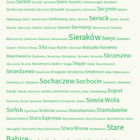
Sarbsk
Sasino
Sassnitz
Sarbia
Sarnaki
Sarnowo
Scheveningen
Schiedam
Secymin
Schwedt
Schiffmuhle
Schleife
Schmilka
Schwepnitz
Schwerin
Seelow
Serock
Senftenberg
Seftenberg
Sellin
Semeliskes
Serby
Serniki
Seroki
Sianno
Siemiany
Siekierki
Sianów
Sieczychy
Siedlce
Siedlisko
Siemiatycze
Siemień
Sieraków
Sierpc
Siewierz
Nadrzeczny
Sieniawa
Siennica
Sierakowice
Siła
Skarżysko Kamienna
Skarlin
Siomki
Sitnica
Sitowa
Skaje
Skarżyce
Skrzeszew
Skierniewice
Skolimów
Skowrony
Skriebinai
Skrudki
Skrwilno
Skępe
Skwierzyna
Skórcz
Skrzynno
Skulsk
Skąpe
Slude
Smardzewice
Smardzewo
Smykowo
Smogulec
Smolarnia
Smarklice
Sobe
Sobieszewo
Sochaczew
Sochocin
Soboklęszcz
Sobolewo
Sokolniki
Sokołowo
Sopot
Sokoły
Somianka
Sokoły Jeziorne
Sokółka
Sominy
Sona
Sondenborg
Sowia Wola
Sosnowica
Sorkwity
Sosno
Sosnowe
Sosnówka
Sowia
Sońsk
Stanisławów
Srebrna
Stanisławowo
Spychowo
Srokowo
Stara Dąbrowa
Starachowice
Stara Kamienica
Stara Kiszewa
Stara Kornica
Stara
Stare
Stara Wrona
Sławogóra
Stara Wieś
Stara Wiśniewka
Starbienino
Babice