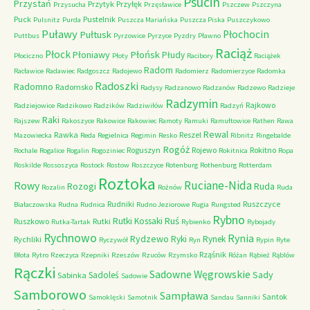
Psucin
Przystań
Przytyk
Przyłęk
Przysucha
Przęsławice
Pszczew
Pszczyna
Puck
Pustelnik
Pulsnitz
Purda
Puszcza Mariańska
Puszcza Piska
Puszczykowo
Puławy
Pułtusk
Płochocin
Puttbus
Pyrzowice
Pyrzyce
Pyzdry
Pławno
Raciąż
Płock
Płońsk
Płoniawy
Płudy
Płociczno
Płoty
Racibory
Raciążek
Radom
Racławice
Radawiec
Radgoszcz
Radojewo
Radomierz
Radomierzyce
Radomka
Radoszki
Radomno
Radomsko
Radysy
Radzanowo
Radzanów
Radzewo
Radzieje
Radzymin
Rajkowo
Radziejowice
Radzikowo
Radzików
Radziwiłów
Radzyń
Raki
Rajszew
Rakoszyce
Rakowice
Rakowiec
Ramoty
Ramuki
Ramułtowice
Rathen
Rawa
Rewal
Rawka
Reszel
Mazowiecka
Reda
Regielnica
Regimin
Resko
Ribnitz
Ringebalde
Rogóż
Roguszyn
Rojewo
Rokitno
Rochale
Rogalice
Rogalin
Rogoziniec
Rokitnica
Ropa
Roskilde
Rossoszyca
Rostock
Rostow
Roszczyce
Rotenburg
Rothenburg
Rotterdam
Roztoka
Ruciane-Nida
Rowy
Rozogi
Ruda
Rozalin
Rożnów
Ruda
Rudniki
Ruszczyce
Białaczowska
Rudna
Rudnica
Rudno Jeziorowe
Rugia
Rungsted
Rybno
Ruś
Rutki Kossaki
Ruszkowo
Rutki
Rutka-Tartak
Rybienko
Rybojady
Rychnowo
Rynia
Rydzewo
Ryki
Rynek
Rychliki
Ryczywół
Ryn
Rypin
Ryte
Rząśnik
Błota
Rytro
Rzeczyca
Rzepniki
Rzeszów
Rzuców
Rzymsko
Różan
Rąbież
Rąblów
Rączki
Sadowne Węgrowskie
Sady
Sadoleś
Sabinka
Sadowie
Samborowo
Sampława
Santok
Samoklęski
Samotnik
Sandau
Sanniki