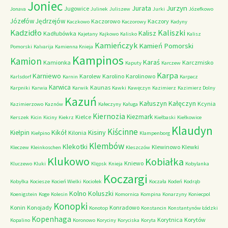
Joniec
Jurzyn
Jurata
Jugowice
Jonava
Julinek
Juliszew
Jurki
Józefkowo
Józefów
Jędrzejów
Kaczorowo
Kaczory
Kaczkowo
Kaczorowy
Kadyny
Kadzidło
Kaliszki
Kalisz
Kadłubówka
Kajetany
Kajkowo
Kalisko
Kalisz
Kamieńczyk
Kamień Pomorski
Pomorski
Kalvarija
Kamienna Knieja
Kampinos
Kamion
Karaś
Kamionka
Karczmisko
Kaputy
Karczew
Karpa
Karniewo
Karolew
Karolino
Karolinowo
Karlsdorf
Karnin
Karpacz
Karwica
Kaunas
Karpniki
Karwia
Karwik
Kawki
Kawęczyn
Kazimierz
Kazimierz Dolny
Kazuń
Kałuszyn
Kałęczyn
Kcynia
Kazimierzowo
Kaznów
Kałeczyny
Kaługa
Kiernozia
Kiezmark
Kielce
Kerszek
Kicin
Kiciny
Kiekrz
Kiełbaski
Kiełkowice
Klaudyn
Kiścinne
Kikół
Kisiny
Kiełpin
Kilonia
Kiełpino
Klampenborg
Klembów
Klekotki
Klewinowo
Klewki
Kleczew
Kleinkoschen
Kleszczów
Klukowo
Kobiałka
Kniewo
Kluczewo
Kluki
Klępsk
Knieja
Kobylanka
Koczargi
Kobyłka
Kociesze
Kocień Wielki
Kociołek
Koczała
Kodeń
Kodrąb
Kolno
Koluszki
Koenigstein
Koge
Kolesin
Komornica
Kompina
Konarzyny
Koniecpol
Konopki
Konin
Konojady
Konradowo
Konotop
Konstancin
Konstantynów Łódzki
Kopenhaga
Korytnica
Korytów
Kopalino
Koronowo
Koryciny
Koryciska
Koryta