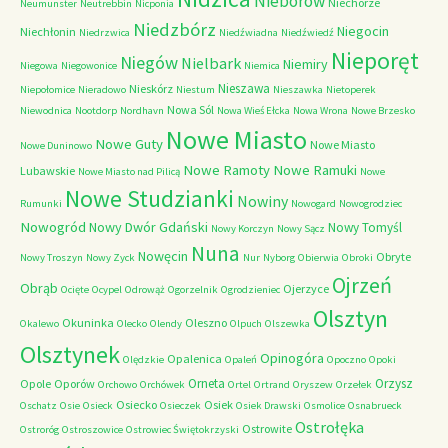
Nieborów
Niechorze
Neumunster
Neutrebbin
Nicponia
Niedzbórz
Niegocin
Niechłonin
Niedrzwica
Niedźwiadna
Niedźwiedź
Nieporęt
Niegów
Nielbark
Niemiry
Niegowa
Niegowonice
Niemica
Nieszawa
Nieskórz
Niepołomice
Nieradowo
Niestum
Nieszawka
Nietoperek
Nowa Sól
Niewodnica
Nootdorp
Nordhavn
Nowa Wieś Ełcka
Nowa Wrona
Nowe Brzesko
Nowe Miasto
Nowe Guty
Nowe Miasto
Nowe Duninowo
Nowe Ramoty
Nowe Ramuki
Lubawskie
Nowe Miasto nad Pilicą
Nowe
Nowe Studzianki
Nowiny
Rumunki
Nowogard
Nowogrodziec
Nowogród
Nowy Dwór Gdański
Nowy Tomyśl
Nowy Korczyn
Nowy Sącz
Nuna
Nowęcin
Obryte
Nowy Troszyn
Nowy Zyck
Nur
Nyborg
Obierwia
Obroki
Ojrzeń
Obrąb
Ojerzyce
Ocięte
Ocypel
Odrowąż
Ogorzelnik
Ogrodzieniec
Olsztyn
Okuninka
Oleszno
Okalewo
Olecko
Olendy
Olpuch
Olszewka
Olsztynek
Opinogóra
Opalenica
Olędzkie
Opaleń
Opoczno
Opoki
Orneta
Orzysz
Opole
Oporów
Orchowo
Orchówek
Ortel
Ortrand
Oryszew
Orzełek
Osiecko
Osiek
Oschatz
Osie
Osieck
Osieczek
Osiek Drawski
Osmolice
Osnabrueck
Ostrołęka
Ostrowite
Ostroróg
Ostroszowice
Ostrowiec Świętokrzyski