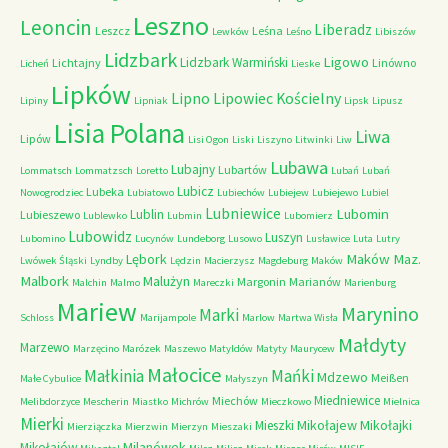
Leszno
Leoncin
Liberadz
Leszcz
Leśna
Lewków
Leśno
Libiszów
Lidzbark
Ligowo
Lidzbark Warmiński
Lichtajny
Linówno
Licheń
Lieske
Lipków
Lipno
Lipowiec Kościelny
Lipiny
Lipniak
Lipsk
Lipusz
Lisia Polana
Liwa
Lipów
Lisi Ogon
Liski
Liszyno
Litwinki
Liw
Lubawa
Lubajny
Lubartów
Lommatsch
Lommatzsch
Loretto
Lubań
Lubań
Lubicz
Lubeka
Nowogrodziec
Lubiatowo
Lubiechów
Lubiejew
Lubiejewo
Lubiel
Lubniewice
Lubomin
Lublin
Lubieszewo
Lublewko
Lubmin
Lubomierz
Lubowidz
Luszyn
Lubomino
Lucynów
Lundeborg
Lusowo
Lusławice
Luta
Lutry
Maków Maz.
Lębork
Lwówek Śląski
Lyndby
Lędzin
Macierzysz
Magdeburg
Maków
Malbork
Malużyn
Margonin
Marianów
Malchin
Malmo
Mareczki
Marienburg
Mariew
Marynino
Marki
Schloss
Marijampole
Marlow
Martwa Wisła
Małdyty
Marzewo
Marzęcino
Marózek
Maszewo
Matyldów
Matyty
Maurycew
Małocice
Małkinia
Mańki
Mdzewo
Meißen
Małe Cybulice
Małyszyn
Miedniewice
Miechów
Melibdorzyce
Mescherin
Miastko
Michrów
Mieczkowo
Mielnica
Mierki
Mikołajew
Mikołajki
Mieszki
Mierziączka
Mierzwin
Mierzyn
Mieszaki
Milanówek
Mikołajów