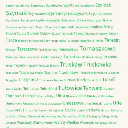
Szyldak
Szydłowo
Szumowo
Szydłowiec
Szubin
Szulmierz
Szydłówek
Szymaki
Szyszki
Szynkarzyzna
Szymanów
Sząbruk
Sędzice
Sława
Sędzichów
Sędziszów
Sępólno Krajeńskie
Słabomierz
Sławatycze
Sławno
Słup
Słubice
Słonecznik
Słończewo
Sławoborze
Słomczyn
Słomin
Słomniki
Słupno
Słupsk
Słupca
Słupia
Tabórz
Służew
Taarbaek
Takomyśle
Tantow
Tarczyn
Teresin
Tarda
Targowo
Tarnowskie Góry
Tarup
Tczew
Telleborg
Teodorówka
Teofile
Tomaszkowo
Tereszewo
Tomaszewo
Terespol
Tleń
Tomaryny
Toruń
Treblinka
Tomczyce
Tomki
Topczewo
Topolin
Toporowo
Toszek
Trakai
Trawy
Truskaw
Truskawka
Trojany
Trląg
Trojanów
Troszyn
Trudna
Trzebiatów
Trzcianka
Trzciniec
Truskolas
Trzciel
Trzebuń
Trzemeszno Lubuskie
Trzęsacz
Turośl
Tuczki
Tuchola
Trzygłów
Trzścianka
Trębice
Tujsk
Tum
Tułowice
Tynwałd
Tuł
Tułodziad
Tyłowo
Turza Wielka
Tuławki
Ukta
Tłuchowo
Tłuszcz
Ulinia
Uchacze
Udryn
Ulikowo
Ulrichorst
Umiastów
Urle
Unieszewo
Uniechowo
Uniszki
Unierzyż
Unierzyż Strzegowo
Unin
Upałty
Ustka
Ursus
Uzdowo
Urowo
Urszulin
Usedom
Ustanówek
Ustroń
Uznam
Uścięcice
Vilnius
Vallo
Varso Tower
Veivieriai
Velo Krynica
Velo Poprad
Ves
Wadąg
Walidrogi
Walim
Warka
Warlity Wielkie
Warchały
Warmiak
Wapnica
Warlity
Warszawa
Warta