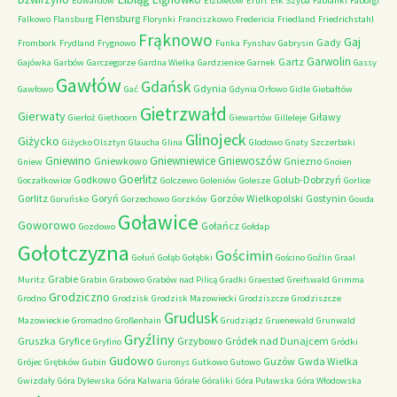
Edwardów
Elżbietów
Erurt
Ełk Szyba
Fabianki
Faborgi
Flensburg
Falkowo
Flansburg
Florynki
Franciszkowo
Fredericia
Friedland
Friedrichstahl
Frąknowo
Gaj
Gady
Frombork
Frydland
Frygnowo
Funka
Fynshav
Gabrysin
Garwolin
Gartz
Gajówka
Garbów
Garczegorze
Gardna Wielka
Gardzienice
Garnek
Gassy
Gawłów
Gdańsk
Gdynia
Gawłowo
Gać
Gdynia Orłowo
Gidle
Giebałtów
Gietrzwałd
Gierwaty
Giławy
Gierłoż
Giethoorn
Giewartów
Gilleleje
Glinojeck
Giżycko
Giżycko Olsztyn
Glaucha
Glina
Glodowo
Gnaty Szczerbaki
Gniewino
Gniewniewice
Gniewoszów
Gniewkowo
Gniezno
Gniew
Gnoien
Goerlitz
Godkowo
Golub-Dobrzyń
Goczałkowice
Golczewo
Goleniów
Golesze
Gorlice
Gorlitz
Goryń
Gorzów Wielkopolski
Gostynin
Goruńsko
Gorzechowo
Gorzków
Gouda
Goławice
Goworowo
Gołańcz
Gozdowo
Gołdap
Gołotczyzna
Gościmin
Gołuń
Gołąb
Gołąbki
Gościno
Goźlin
Graal
Grabie
Muritz
Grabin
Grabowo
Grabów nad Pilicą
Gradki
Graested
Greifswald
Grimma
Grodziczno
Grodno
Grodzisk
Grodzisk Mazowiecki
Grodziszcze
Grodziszcze
Grudusk
Mazowieckie
Gromadno
Großenhain
Grudziądz
Gruenewald
Grunwald
Gryźliny
Gruszka
Gryfice
Grzybowo
Gródek nad Dunajcem
Gryfino
Gródki
Gudowo
Guzów
Gwda Wielka
Grójec
Grębków
Gubin
Guronys
Gutkowo
Gutowo
Gwizdały
Góra Dylewska
Góra Kalwaria
Górale
Góraliki
Góra Puławska
Góra Włodowska