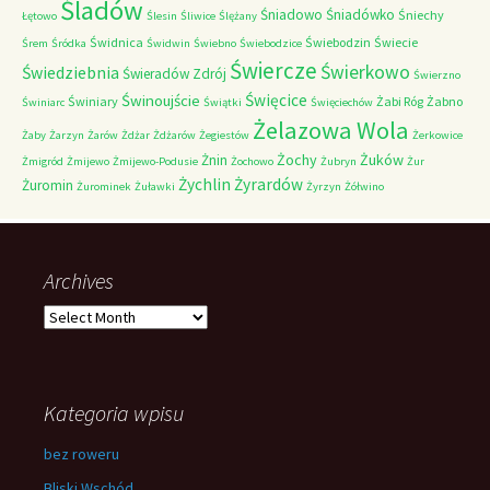
Śladów
Śniadowo
Śniadówko
Śniechy
Łętowo
Ślesin
Śliwice
Ślężany
Świdnica
Świebodzin
Świecie
Śrem
Śródka
Świdwin
Świebno
Świebodzice
Świercze
Świerkowo
Świedziebnia
Świeradów Zdrój
Świerzno
Świnoujście
Święcice
Świniary
Żabi Róg
Żabno
Świniarc
Świątki
Święciechów
Żelazowa Wola
Żaby
Żarzyn
Żarów
Żdżar
Żdżarów
Żegiestów
Żerkowice
Żochy
Żuków
Żnin
Żmigród
Żmijewo
Żmijewo-Podusie
Żochowo
Żubryn
Żur
Żychlin
Żyrardów
Żuromin
Żurominek
Żuławki
Żyrzyn
Żółwino
Archives
Archives
Kategoria wpisu
bez roweru
Bliski Wschód