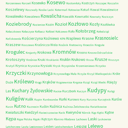
Kosewo
Kosewko
Kostrzyn
Korzeniewo
Korzeń
Kostomłoty
Koszajec
Koszalin
Koszelewy
Kotuń
Kowal
Kowalewice
Koszwały
Kosów Lacki
Kotermań
Kotowice
Kowalicha
Kowalewko
Kowalewo
Kowalik
Kownatki
Kownaty
Koziczyn
Kozłowo
Koziebrody
Kozioł
Kozły
Kozin
Kozłówka
Kozienice
Kołobrzeg
Koło
Kołaczkowo
Kołaczyce
Kołbacz
Kołbiel
Kołczewo
Kołodziąż
Krasnosielc
Kościerzyna
Krasne
Koźniewo
Kraplewo
Końskowola
KPN
Kraszew
Kraśnicza Wola
Kraszewo
Kraśnik
Kretowiny
Kroeslin
Krogule
Kromnów
Krogulec
Krokowa
Krosno
Krojanty
Krosno Odrzańskie
Krusze
Krotoszyny
Kruklin
Krukowo
Kruki
Krośnice
Kruklanki
Krusa
Kruszyn
Krynica
Krysiaki
Krutyń
Krynickie
Krysk
Kryspinów
Krzemieniewo
Krzycko
Krzyczki
Krzynowłoga
Króle
Krzynowłoga Mała
Krzyże
Krzyż Wielkopolski
Królewo
Krąków
Księży
Duże
Krągi
Krąpiewnice
Krępice
Książ
Książ Wielki
Kudypy
Kuchary Żydowskie
Las
Kuczbork
Kucice
Kuczyn
Kuligi
Kuligów
Kulik
Kurki
Kurów
Kurowo
Kupin
Kurdwanów
Kury
Kurznia
Kurzętnik
Kutno
Kuźnica
Kuślin
Kusin
Kuznocin
Kuźnica Żelichowska
Kwiatkowice
Kwiatuszki
Kwidzyń
Kwirynów
Kątne
Kwieciszowice
Kwik
Kórnik
Kąp
Kątki
Kępa
Laski
Kętrzyn
Kępa Polska
Kępki
Kłanino
Kłodawa
Lachowo
Laskowice
Lelewo
Leipzig
Leiden
Latchorzew
Lauta
Legionowo
Leidschendam