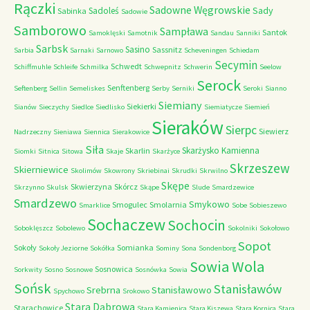
Rączki
Sadowne Węgrowskie
Sady
Sadoleś
Sabinka
Sadowie
Samborowo
Sampława
Santok
Samoklęski
Samotnik
Sandau
Sanniki
Sarbsk
Sasino
Sassnitz
Sarbia
Sarnaki
Sarnowo
Scheveningen
Schiedam
Secymin
Schwedt
Schiffmuhle
Schleife
Schmilka
Schwepnitz
Schwerin
Seelow
Serock
Senftenberg
Seftenberg
Sellin
Semeliskes
Serby
Serniki
Seroki
Sianno
Siemiany
Siekierki
Sianów
Sieczychy
Siedlce
Siedlisko
Siemiatycze
Siemień
Sieraków
Sierpc
Siewierz
Nadrzeczny
Sieniawa
Siennica
Sierakowice
Siła
Skarżysko Kamienna
Skarlin
Siomki
Sitnica
Sitowa
Skaje
Skarżyce
Skrzeszew
Skierniewice
Skolimów
Skowrony
Skriebinai
Skrudki
Skrwilno
Skępe
Skwierzyna
Skórcz
Skrzynno
Skulsk
Skąpe
Slude
Smardzewice
Smardzewo
Smykowo
Smogulec
Smolarnia
Smarklice
Sobe
Sobieszewo
Sochaczew
Sochocin
Soboklęszcz
Sobolewo
Sokolniki
Sokołowo
Sopot
Sokoły
Somianka
Sokoły Jeziorne
Sokółka
Sominy
Sona
Sondenborg
Sowia Wola
Sosnowica
Sorkwity
Sosno
Sosnowe
Sosnówka
Sowia
Sońsk
Stanisławów
Srebrna
Stanisławowo
Spychowo
Srokowo
Stara Dąbrowa
Starachowice
Stara Kamienica
Stara Kiszewa
Stara Kornica
Stara