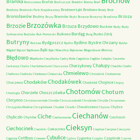
Brochów
Bramka
Brańsk
Bratuszewo
Brańszczyk
Breddin
Brema
Breń
Brodowe Łąki
Brodowo
Brodnica
Brodnicki Park Krajobrazowy
Brody
Brok
Bronisławów
Brzoza
Bruliny
Brwinów
Brusy
Bryki
Brzezie
Brzeziny
Brzeźnica
Brzozówka
Brzozie
Brzydowo
Brzuza
Buckow
Budy
Budy
Burdąg
Bulkowo
Busko Zdrój
Sulkowskie
Budzów
Buk Pomorski
Burg
Butryny
Bystre Chrzany
Bydgoszcz
Bydlino
Butzow
Bydlin
Bytów
Bąki
Bógdał
Bączal
Bądkowo
Bąki Wieczfnia
Bąkowiec
Błogosławie
Błotnica
Błędowo
Błędówko
Cecylówka
Cedry Małe
Cegielnia
Cegłów
Celejów
Ceranów
Chałupy
Charzykowy
Cerkwica
Chalin
Charlottenlund
Charsznica
Chechło
Chełm
Chmielewo
Chełmno
Chełmża
Chlebowo
Chlewiska
Chmielnik
Chobienice
Chodakówek
Chodaków
Chojnice
Choczewo
Chodzież
Chojny
Chotomów
Chotum
Chorzele
Choszczówka
Chomiąża
Chrcynno
Christiansminde
Chrośle
Chruszczobród
Chruściele
Chruśle
Chrzanowo
Chwaliszewo
Chylice
Chrzypsko Wielkie
Chrząchówek
Chudek
Chudki
Chycina
Ciechanów
Ciche
Chyliczki
Chynów
Ciechocin
Ciechanowiec
Cieksyn
Ciechocinek
Ciekocinko
Cieciórki
Cieplice
Cierpice
Cieszyno
Cybulice
Cottbus
Cyganka
Czaplinek
Cigacice
Criewen
Cychry
Czaplin
Czarna