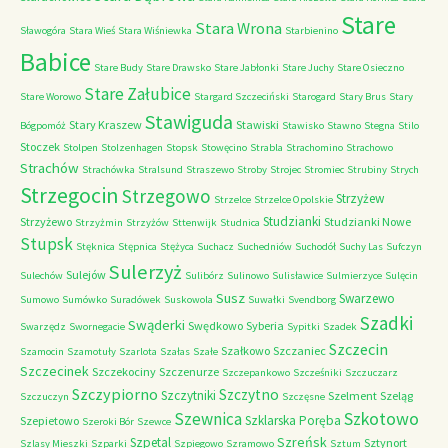
Stare
Stara Wrona
Sławogóra
Stara Wieś
Stara Wiśniewka
Starbienino
Babice
Stare Budy
Stare Drawsko
Stare Jabłonki
Stare Juchy
Stare Osieczno
Stare Załubice
Stare Worowo
Stargard Szczeciński
Starogard
Stary Brus
Stary
Stawiguda
Stary Kraszew
Stawiski
Bógpomóż
Stawisko
Stawno
Stegna
Stilo
Stoczek
Stolpen
Stolzenhagen
Stopsk
Stowęcino
Strabla
Strachomino
Strachowo
Strachów
Strachówka
Stralsund
Straszewo
Stroby
Strojec
Stromiec
Strubiny
Strych
Strzegocin
Strzegowo
Strzyżew
Strzelce
Strzelce Opolskie
Studzianki
Strzyżewo
Studzianki Nowe
Strzyżmin
Strzyżów
Sttenwijk
Studnica
Stupsk
Stęknica
Stępnica
Stężyca
Suchacz
Suchedniów
Suchodół
Suchy Las
Sufczyn
Sulerzyż
Sulejów
Sulechów
Sulibórz
Sulinowo
Sulisławice
Sulmierzyce
Sulęcin
Susz
Swarzewo
Sumowo
Sumówko
Suradówek
Suskowola
Suwałki
Svendborg
Szadki
Swąderki
Swędkowo
Syberia
Swarzędz
Swornegacie
Sypitki
Szadek
Szczecin
Szałkowo
Szczaniec
Szamocin
Szamotuły
Szarlota
Szałas
Szałe
Szczecinek
Szczekociny
Szczenurze
Szczepankowo
Szcześniki
Szczuczarz
Szczypiorno
Szczytno
Szczytniki
Szelment
Szeląg
Szczuczyn
Szczęsne
Szkotowo
Szewnica
Szklarska Poręba
Szepietowo
Szeroki Bór
Szewce
Szreńsk
Szpetal
Sztynort
Szlasy Mieszki
Szparki
Szpiegowo
Szramowo
Sztum