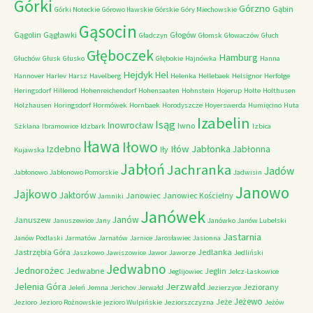
Górki
Górzno
Gąbin
Górki Noteckie
Górowo Iławskie
Górskie
Góry Miechowskie
Gąsocin
Gągolin
Gągławki
Głogów
Gładczyn
Głomsk
Głowaczów
Głuch
Głęboczek
Hamburg
Głuchów
Głusk
Głusko
Głębokie
Hajnówka
Hanna
Hejdyk
Hel
Hannover
Harlev
Harsz
Havelberg
Helenka
Hellebaek
Helsignor
Herfolge
Heringsdorf
Hillerod
Hohenreichendorf
Hohensaaten
Hohnstein
Hojerup
Holte
Holthusen
Holzhausen
Horingsdorf
Hormówek
Hornbaek
Horodyszcze
Hoyerswerda
Humięcino
Huta
Izabelin
Isąg
Inowrocław
Iwno
Szklana
Ibramowice
Idzbark
Izbica
Iława
Iłowo
Iłów
Jabłonka
Izdebno
Jabłonna
Iły
Kujawska
Jabłoń
Jachranka
Jadów
Jabłonowo
Jabłonowo Pomorskie
Jadwisin
Janowo
Jajkowo
Jaktorów
Janowiec
Janowiec Kościelny
Jamniki
Janówek
Janów
Januszew
Januszewice
Jany
Janówko
Janów Lubelski
Jastarnia
Janów Podlaski
Jarmatów
Jarnatów
Jarnice
Jarosławiec
Jasionna
Jastrzębia Góra
Jedlanka
Jaszkowo
Jawiszowice
Jawor
Jaworze
Jedliński
Jedwabno
Jednorożec
Jedwabne
Jeglin
Jeglijowiec
Jelcz-Laskowice
Jerzwałd
Jelenia Góra
Jeziorany
Jeleń
Jemna
Jerichov
Jerwałd
Jezierzyce
Jeżewo
Jeże
Jezioro
Jezioro Rożnowskie
jezioro Wulpińskie
Jeziorszczyzna
Jeżów