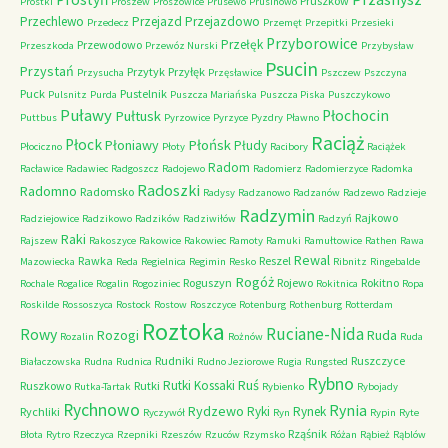
Pruszków
Prostki
Proszew
Proszowice
Prusewo
Prusinowo
Przechlewo
Przejazd
Przejazdowo
Przedecz
Przemęt
Przepitki
Przesieki
Przyborowice
Przełęk
Przewodowo
Przeszkoda
Przewóz Nurski
Przybysław
Psucin
Przystań
Przytyk
Przyłęk
Przysucha
Przęsławice
Pszczew
Pszczyna
Puck
Pustelnik
Pulsnitz
Purda
Puszcza Mariańska
Puszcza Piska
Puszczykowo
Puławy
Pułtusk
Płochocin
Puttbus
Pyrzowice
Pyrzyce
Pyzdry
Pławno
Raciąż
Płock
Płońsk
Płoniawy
Płudy
Płociczno
Płoty
Racibory
Raciążek
Radom
Racławice
Radawiec
Radgoszcz
Radojewo
Radomierz
Radomierzyce
Radomka
Radoszki
Radomno
Radomsko
Radysy
Radzanowo
Radzanów
Radzewo
Radzieje
Radzymin
Rajkowo
Radziejowice
Radzikowo
Radzików
Radziwiłów
Radzyń
Raki
Rajszew
Rakoszyce
Rakowice
Rakowiec
Ramoty
Ramuki
Ramułtowice
Rathen
Rawa
Rewal
Rawka
Reszel
Mazowiecka
Reda
Regielnica
Regimin
Resko
Ribnitz
Ringebalde
Rogóż
Roguszyn
Rojewo
Rokitno
Rochale
Rogalice
Rogalin
Rogoziniec
Rokitnica
Ropa
Roskilde
Rossoszyca
Rostock
Rostow
Roszczyce
Rotenburg
Rothenburg
Rotterdam
Roztoka
Ruciane-Nida
Rowy
Rozogi
Ruda
Rozalin
Rożnów
Ruda
Rudniki
Ruszczyce
Białaczowska
Rudna
Rudnica
Rudno Jeziorowe
Rugia
Rungsted
Rybno
Ruś
Rutki Kossaki
Ruszkowo
Rutki
Rutka-Tartak
Rybienko
Rybojady
Rychnowo
Rynia
Rydzewo
Ryki
Rynek
Rychliki
Ryczywół
Ryn
Rypin
Ryte
Rząśnik
Błota
Rytro
Rzeczyca
Rzepniki
Rzeszów
Rzuców
Rzymsko
Różan
Rąbież
Rąblów