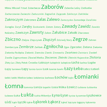
Zaborów
Włoka
Włosień
Ystad
Zaberbecze
Zaborów Leśny
Zabłudów
Zacharzowice
Zacieczki
Zaduszniki
Zagnańsk
Zajączek
Zakliczyn
Zaklików
Zalas
Zalewo
Zakroczym
Zakrzewo
Zamczysko
Zamordeje
Zarańsko
Zawady
Zawidz
Zaręby
Zarogów
Zaryń
Zaskwierki
Zatom
Zatory
Zawidz
Zawroty
Załubice
Zawiszyn
Załuski
Kościelny
Załom
Zbarzewo
Zegrze
Zbiczno
Zbąszyń
Zbójna
Zbąszynek
Zdziwój Stary
Zehren
Zgniłocha
Zembrze
Zgorzelec
Zielona
Zemborzyce
Zeńbok
Zgon
Zielonka
Zwartowo
Zielonka Pasłęcka
Zielonki
Ziemsko
Zienki
Zinnowitz
Zwiniarz
Zwoleń
Złotoria
Złocieniec
Złotniki
Zwolle
Zygmuntowo
Zławieś Wielka
Złotniki Kujawskie
Łacha
Łabiszyn
Łagów
Złoty Las
Złoty Potok
Ćmielów
Łabędnik
Łabędzie
Łachca
Łazy
Łeba
Łapy
Łajsy
Łask
Łebcz
Łebień
Łaniewo
Łasica
Łasin
Ławice
Ławki
Łomianki
Łochów
Łebki
Łebki Wielkie
Łobez
Łobżenica
Łochowo
Łojki
Łomna
Łowicz
Łomża
Łosia Wólka
Łomnica
Łopatki
Łubiana
Łubianka
Łukta
Łyna
Łyse
Łyszkowice
Łuka
Łubowo
Łukta Miłomłyn
Łysica
Łysomice
Łąkorz
Łąkorek
Łódź
Łączki
Łąck
Łąkie
Łąkoć
Łęczyca
Łęgajny
Łękawica