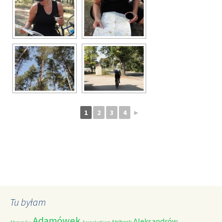
1
2
3
4
►
Tu byłam
Adamówek
Aleksandrów
Ahlbeck