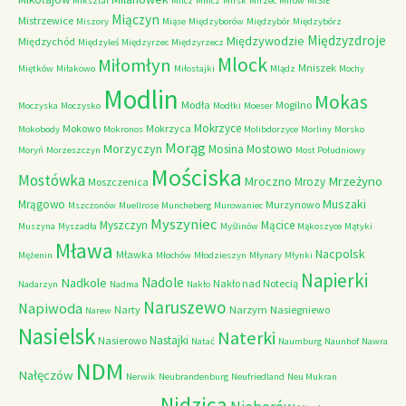
Miksztal
Milcz
Milicz
Mirsk
Mirzec
Mirów
MISIE
Miączyn
Mistrzewice
Miszory
Miąse
Międzyborów
Międzybór
Międzybórz
Międzyzdroje
Międzywodzie
Międzychód
Międzyleś
Międzyrzec
Międzyrzecz
Mlock
Miłomłyn
Mniszek
Miętków
Miłakowo
Miłostajki
Mlądz
Mochy
Modlin
Mokas
Modła
Mogilno
Moczyska
Moczysko
Modłki
Moeser
Mokrzyce
Mokowo
Mokrzyca
Mokobody
Mokronos
Molibdorzyce
Morliny
Morsko
Morąg
Morzyczyn
Mosina
Mostowo
Moryń
Morzeszczyn
Most Południowy
Mościska
Mostówka
Mrzeżyno
Mroczno
Mrozy
Moszczenica
Muszaki
Mrągowo
Murzynowo
Mszczonów
Muellrose
Muncheberg
Murowaniec
Myszyniec
Myszczyn
Mącice
Muszyna
Myszadła
Myślinów
Mąkoszyce
Mątyki
Mława
Nacpolsk
Mławka
Mężenin
Młochów
Młodzieszyn
Młynary
Młynki
Napierki
Nadkole
Nadole
Nakło nad Notecią
Nadarzyn
Nadma
Nakło
Naruszewo
Napiwoda
Narty
Narzym
Nasiegniewo
Narew
Nasielsk
Naterki
Nastajki
Nasierowo
Natać
Naumburg
Naunhof
Nawra
NDM
Nałęczów
Nerwik
Neubrandenburg
Neufriedland
Neu Mukran
Nidzica