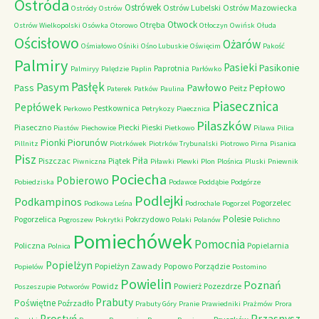
Ostróda
Ostrówek
Ostrów Lubelski
Ostrów Mazowiecka
Ostródy
Ostrów
Otwock
Otręba
Ostrów Wielkopolski
Osówka
Otorowo
Otłoczyn
Owińsk
Ołuda
Ościsłowo
Ożarów
Ośmiałowo
Ośniki
Ośno Lubuskie
Oświęcim
Pakość
Palmiry
Pasieki
Pasikonie
Paprotnia
Palmiryy
Palędzie
Paplin
Parłówko
Pasłęk
Pasym
Pawłowo
Pass
Pepłowo
Peitz
Paterek
Patków
Paulina
Piasecznica
Pepłówek
Pestkownica
Perkowo
Petrykozy
Piaecznica
Pilaszków
Piaseczno
Piecki
Pieski
Piastów
Piechowice
Pietkowo
Pilawa
Pilica
Piorunów
Pionki
Pillnitz
Piotrkówek
Piotrków Trybunalski
Piotrowo
Pirna
Pisanica
Pisz
Piła
Piszczac
Piątek
Piwniczna
Piławki
Plewki
Plon
Plośnica
Pluski
Pniewnik
Pociecha
Pobierowo
Pobiedziska
Podawce
Poddąbie
Podgórze
Podlejki
Podkampinos
Pogorzelec
Podkowa Leśna
Podrochale
Pogorzel
Polesie
Pogorzelica
Pokrzydowo
Pogroszew
Pokrytki
Polaki
Polanów
Polichno
Pomiechówek
Pomocnia
Policzna
Popielarnia
Polnica
Popielżyn
Popielżyn Zawady
Popowo
Porządzie
Popielów
Postomino
Powielin
Poznań
Powidz
Powierż
Pozezdrze
Poszeszupie
Potworów
Prabuty
Poświętne
Poźrzadło
Prabuty Góry
Pranie
Prawiedniki
Prażmów
Prora
Przasnysz
Prostyń