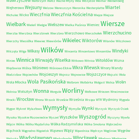
Wawrzyszew
Wałbrzych
Wałcz
Ważne Młyny
Wda
Wdzydze
Weimar
Weißenberg
Wejsuny
Wiartel
Wejherowo
Welzow
Wereszczyn
Weronika
Westerplatte
Wieczfnia Kościelna
Wieczfnia
Wicko
Wichulec
Wiejce
Wiejsce
Wiersze
Wielbark
Wieliszew
Wieniec
Wieleń
Wielgie
Wielka Piaśnica
Wierzchucino
Wierzchowo
Wierzba
Wierzbica
Wierzbinek
Wierzbno
Wierzchołek
Wikielec
Wiktorów
Wierzchy
Wiesiółka
Wiewiec
Wiewiórów
Wilanów
Wilczkowo
Wilków
Windyki
Wilkasy
Wilczęta
Wilga
Wincenta
Wincentowo
Wincentów
Winnica
Wirwajdy
Wisełka
Witoldów
Wizna
Winiec
Witkowo
Witnica
Wkra
Wlewsk
Wiśniewo
Wnory Wandy
Więcławice
Wiślica
Wiśniowo Ełckie
Wojcieszyn
Wojszczyce
Wodzisław
Wojciechów
Wojnicz
Wojnowice
Wojszki
Wola
Wola Pasikońska
Wolin
Wola Młocka
Wolbrom
Wolbórka
Wolgast
Wolica
Worliny
Wonna
Wolsztyn
Wolnica
Worgule
Wołkowe
Wriezen
Wrocimowice
Wrocław
Września
Wydminy
Wrocki
Wrona
Wrzask
Wrzeście
Wrząca
WTR
Wygoda
Wymysły
Wynki
Wygon
Wykrot
Wylazłowo
Wymyśle
Wyrzysk
Wyrzysk Osiek
Wyszogród
Wyszków
Wysoka
Wysokie Mazowieckie
Wyszel
Wyszyny
Wywła
Wólka Radzymińska
Wójcin
Wólka
Wólka Majdańska
Wólka Smolana
Wąbrzeźno
Wąsy
Wąchock
Wąsewo
Węgrów
Wągrodno
Wąpielsk
Wąwolnica
Wędrzyn
Węgliniec
Władysławowo
Włocławek
Wężyska
Władysławów
Włodawa
Włodowice