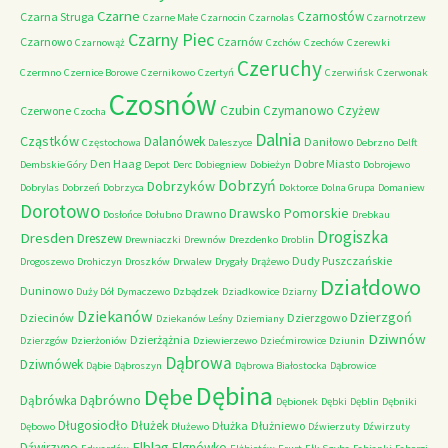
Czarne
Czarnostów
Czarna Struga
Czarne Małe
Czarnocin
Czarnolas
Czarnotrzew
Czarny Piec
Czarnowo
Czarnów
Czarnowąż
Czchów
Czechów
Czerewki
Czeruchy
Czermno
Czernice Borowe
Czernikowo
Czertyń
Czerwińsk
Czerwonak
Czosnów
Czubin
Czymanowo
Czyżew
Czerwone
Czocha
Dalnia
Cząstków
Dalanówek
Daniłowo
Częstochowa
Daleszyce
Debrzno
Delft
Den Haag
Dobre Miasto
Dembskie Góry
Depot
Derc
Dobiegniew
Dobieżyn
Dobrojewo
Dobrzyń
Dobrzyków
Dobrylas
Dobrzeń
Dobrzyca
Doktorce
Dolna Grupa
Domaniew
Dorotowo
Drawsko Pomorskie
Drawno
Dosłońce
Dołubno
Drebkau
Drogiszka
Dresden
Dreszew
Drewniaczki
Drewnów
Drezdenko
Droblin
Dudy Puszczańskie
Drogoszewo
Drohiczyn
Droszków
Drwalew
Drygały
Drążewo
Działdowo
Duninowo
Duży Dół
Dymaczewo
Dzbądzek
Dziadkowice
Dziarny
Dziekanów
Dzierzgoń
Dziecinów
Dzierzgowo
Dziekanów Leśny
Dziemiany
Dziwnów
Dzierżążnia
Dzierzgów
Dzierżoniów
Dziewierzewo
Dziećmirowice
Dziunin
Dąbrowa
Dziwnówek
Dąbie
Dąbroszyn
Dąbrowa Białostocka
Dąbrowice
Dębina
Dębe
Dąbrówno
Dąbrówka
Dębionek
Dębki
Dęblin
Dębniki
Długosiodło
Dłużek
Dłużka
Dłużniewo
Dębowo
Dłużewo
Dźwierzuty
Dźwirzuty
Elbląg
Dźwirzyno
Elgnówko