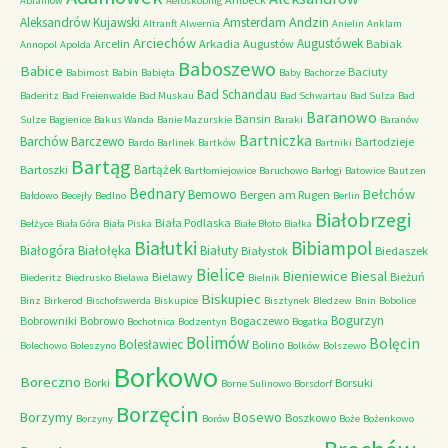
Abramów
Aeroskobing
Andzin
Aleksandrów Kujawski
Amsterdam
Altranft
Alwernia
Anielin
Anklam
Arciechów
Augustówek
Arcelin
Arkadia
Augustów
Babiak
Annopol
Apolda
Baboszewo
Babice
Baciuty
Babimost
Babin
Babięta
Baby
Bachorze
Bad Schandau
Baderitz
Bad Freienwalde
Bad Muskau
Bad Schwartau
Bad Sulza
Bad
Baranowo
Bansin
Sulze
Bagienice
Bakus Wanda
Banie Mazurskie
Baraki
Baranów
Bartniczka
Barchów
Barczewo
Bartodzieje
Bardo
Barlinek
Bartków
Bartniki
Bartąg
Bartążek
Bartoszki
Bartłomiejowice
Baruchowo
Barłogi
Batowice
Bautzen
Bednary
Bełchów
Bemowo
Bergen am Rugen
Bałdowo
Becejły
Bedlno
Berlin
Białobrzegi
Biała Podlaska
Bełżyce
Biała Góra
Biała Piska
Białe Błoto
Białka
Białutki
Bibiampol
Białogóra
Białołęka
Białuty
Białystok
Biedaszek
Bielice
Bieniewice
Biesal
Bielawy
Bieżuń
Biederitz
Biedrusko
Bielawa
Bielnik
Biskupiec
Binz
Birkerod
Bischofswerda
Biskupice
Bisztynek
Bledzew
Bnin
Bobolice
Bogurzyn
Bobrowniki
Bobrowo
Bogaczewo
Bochotnica
Bodzentyn
Bogatka
Bolimów
Bolęcin
Bolesławiec
Bolino
Bolechowo
Boleszyno
Bolków
Bolszewo
Borkowo
Boreczno
Borki
Borsuki
Borne Sulinowo
Borsdorf
Borzęcin
Borzymy
Bosewo
Boszkowo
Borzyny
Borów
Boże
Bożenkowo