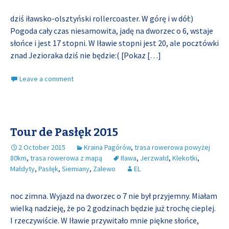
dziś iławsko-olsztyński rollercoaster. W górę i w dół:)
Pogoda cały czas niesamowita, jadę na dworzec o 6, wstaje
słońce i jest 17 stopni. W Iławie stopni jest 20, ale pocztówki
znad Jezioraka dziś nie będzie:( [Pokaz
[…]
Leave a comment
Tour de Pasłęk 2015
2 October 2015
Kraina Pagórów
,
trasa rowerowa powyżej
80km
,
trasa rowerowa z mapą
Iława
,
Jerzwałd
,
Klekotki
,
Małdyty
,
Pasłęk
,
Siemiany
,
Zalewo
EL
noc zimna. Wyjazd na dworzec o 7 nie był przyjemny. Miałam
wielką nadzieję, że po 2 godzinach będzie już trochę cieplej.
I rzeczywiście. W Iławie przywitało mnie piękne słońce,