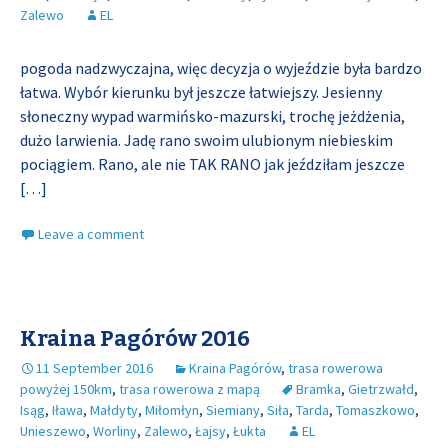
Zalewo
EL
pogoda nadzwyczajna, więc decyzja o wyjeździe była bardzo
łatwa. Wybór kierunku był jeszcze łatwiejszy. Jesienny
słoneczny wypad warmińsko-mazurski, trochę jeżdżenia,
dużo larwienia. Jadę rano swoim ulubionym niebieskim
pociągiem. Rano, ale nie TAK RANO jak jeździłam jeszcze
[…]
Leave a comment
Kraina Pagórów 2016
11 September 2016
Kraina Pagórów
,
trasa rowerowa
powyżej 150km
,
trasa rowerowa z mapą
Bramka
,
Gietrzwałd
,
Isąg
,
Iława
,
Małdyty
,
Miłomłyn
,
Siemiany
,
Siła
,
Tarda
,
Tomaszkowo
,
Unieszewo
,
Worliny
,
Zalewo
,
Łajsy
,
Łukta
EL