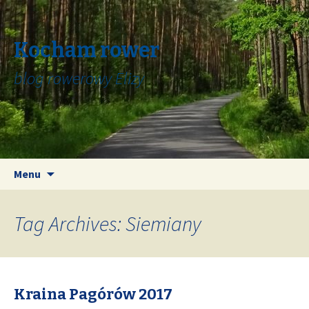
Kocham rower
blog rowerowy Elizy
Skip
Search
Menu
to
for:
content
Tag Archives: Siemiany
Kraina Pagórów 2017