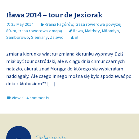
Iława 2014 – tour de Jeziorak
25 May 2014
Kraina Pagórów
,
trasa rowerowa powyżej
80km
,
trasa rowerowa z mapą
Iława
,
Małdyty
,
Miłomłyn
,
Samborowo
,
Siemiany
,
Zalewo
el
zmiana kierunku wiatru=zmiana kierunku wyprawy. Dziś
miał być tour ostródzki, ale w ciągu dnia chmur czarnych
nalazło, akurat znad Morąga do którego się wybierałam
nadciągały. Ale czego innego można się było spodziewać po
dniu z kłobukiem??
[…]
View all 4 comments
Posts
←
Older posts