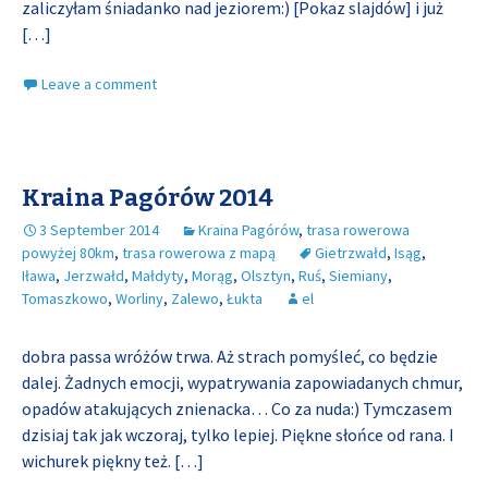
zaliczyłam śniadanko nad jeziorem:) [Pokaz slajdów] i już
[…]
Leave a comment
Kraina Pagórów 2014
3 September 2014
Kraina Pagórów
,
trasa rowerowa
powyżej 80km
,
trasa rowerowa z mapą
Gietrzwałd
,
Isąg
,
Iława
,
Jerzwałd
,
Małdyty
,
Morąg
,
Olsztyn
,
Ruś
,
Siemiany
,
Tomaszkowo
,
Worliny
,
Zalewo
,
Łukta
el
dobra passa wróżów trwa. Aż strach pomyśleć, co będzie
dalej. Żadnych emocji, wypatrywania zapowiadanych chmur,
opadów atakujących znienacka… Co za nuda:) Tymczasem
dzisiaj tak jak wczoraj, tylko lepiej. Piękne słońce od rana. I
wichurek piękny też.
[…]