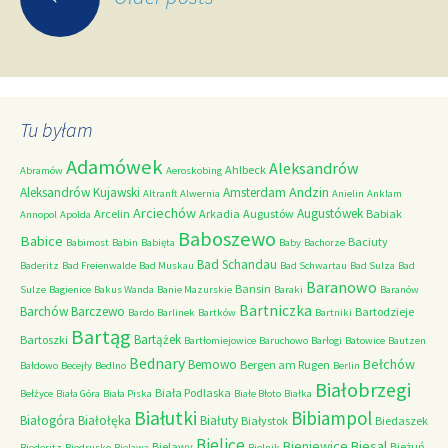
navigation
Tu byłam
Adamówek
Aleksandrów
Ahlbeck
Abramów
Aeroskobing
Andzin
Aleksandrów Kujawski
Amsterdam
Altranft
Alwernia
Anielin
Anklam
Arciechów
Augustówek
Arcelin
Arkadia
Augustów
Babiak
Annopol
Apolda
Baboszewo
Babice
Baciuty
Babimost
Babin
Babięta
Baby
Bachorze
Bad Schandau
Baderitz
Bad Freienwalde
Bad Muskau
Bad Schwartau
Bad Sulza
Bad
Baranowo
Bansin
Sulze
Bagienice
Bakus Wanda
Banie Mazurskie
Baraki
Baranów
Bartniczka
Barchów
Barczewo
Bartodzieje
Bardo
Barlinek
Bartków
Bartniki
Bartąg
Bartążek
Bartoszki
Bartłomiejowice
Baruchowo
Barłogi
Batowice
Bautzen
Bednary
Bełchów
Bemowo
Bergen am Rugen
Bałdowo
Becejły
Bedlno
Berlin
Białobrzegi
Biała Podlaska
Bełżyce
Biała Góra
Biała Piska
Białe Błoto
Białka
Białutki
Bibiampol
Białogóra
Białołęka
Białuty
Białystok
Biedaszek
Bielice
Bieniewice
Biesal
Bielawy
Bieżuń
Biederitz
Biedrusko
Bielawa
Bielnik