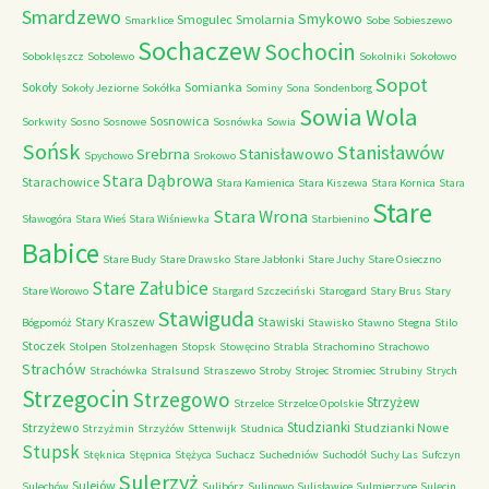
Smardzewo
Smykowo
Smogulec
Smolarnia
Smarklice
Sobe
Sobieszewo
Sochaczew
Sochocin
Soboklęszcz
Sobolewo
Sokolniki
Sokołowo
Sopot
Sokoły
Somianka
Sokoły Jeziorne
Sokółka
Sominy
Sona
Sondenborg
Sowia Wola
Sosnowica
Sorkwity
Sosno
Sosnowe
Sosnówka
Sowia
Sońsk
Stanisławów
Srebrna
Stanisławowo
Spychowo
Srokowo
Stara Dąbrowa
Starachowice
Stara Kamienica
Stara Kiszewa
Stara Kornica
Stara
Stare
Stara Wrona
Sławogóra
Stara Wieś
Stara Wiśniewka
Starbienino
Babice
Stare Budy
Stare Drawsko
Stare Jabłonki
Stare Juchy
Stare Osieczno
Stare Załubice
Stare Worowo
Stargard Szczeciński
Starogard
Stary Brus
Stary
Stawiguda
Stary Kraszew
Stawiski
Bógpomóż
Stawisko
Stawno
Stegna
Stilo
Stoczek
Stolpen
Stolzenhagen
Stopsk
Stowęcino
Strabla
Strachomino
Strachowo
Strachów
Strachówka
Stralsund
Straszewo
Stroby
Strojec
Stromiec
Strubiny
Strych
Strzegocin
Strzegowo
Strzyżew
Strzelce
Strzelce Opolskie
Studzianki
Strzyżewo
Studzianki Nowe
Strzyżmin
Strzyżów
Sttenwijk
Studnica
Stupsk
Stęknica
Stępnica
Stężyca
Suchacz
Suchedniów
Suchodół
Suchy Las
Sufczyn
Sulerzyż
Sulejów
Sulechów
Sulibórz
Sulinowo
Sulisławice
Sulmierzyce
Sulęcin