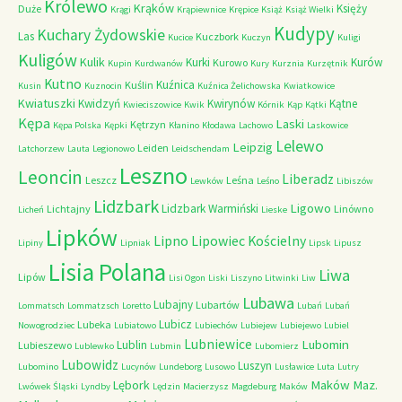
Królewo
Krąków
Księży
Duże
Krągi
Krąpiewnice
Krępice
Książ
Książ Wielki
Kudypy
Kuchary Żydowskie
Las
Kuczbork
Kucice
Kuczyn
Kuligi
Kuligów
Kulik
Kurki
Kurów
Kurowo
Kupin
Kurdwanów
Kury
Kurznia
Kurzętnik
Kutno
Kuźnica
Kuślin
Kusin
Kuznocin
Kuźnica Żelichowska
Kwiatkowice
Kwiatuszki
Kwidzyń
Kwirynów
Kątne
Kwieciszowice
Kwik
Kórnik
Kąp
Kątki
Kępa
Laski
Kętrzyn
Kępa Polska
Kępki
Kłanino
Kłodawa
Lachowo
Laskowice
Lelewo
Leipzig
Leiden
Latchorzew
Lauta
Legionowo
Leidschendam
Leszno
Leoncin
Liberadz
Leszcz
Leśna
Lewków
Leśno
Libiszów
Lidzbark
Ligowo
Lidzbark Warmiński
Lichtajny
Linówno
Licheń
Lieske
Lipków
Lipno
Lipowiec Kościelny
Lipiny
Lipniak
Lipsk
Lipusz
Lisia Polana
Liwa
Lipów
Lisi Ogon
Liski
Liszyno
Litwinki
Liw
Lubawa
Lubajny
Lubartów
Lommatsch
Lommatzsch
Loretto
Lubań
Lubań
Lubicz
Lubeka
Nowogrodziec
Lubiatowo
Lubiechów
Lubiejew
Lubiejewo
Lubiel
Lubniewice
Lubomin
Lublin
Lubieszewo
Lublewko
Lubmin
Lubomierz
Lubowidz
Luszyn
Lubomino
Lucynów
Lundeborg
Lusowo
Lusławice
Luta
Lutry
Maków Maz.
Lębork
Lwówek Śląski
Lyndby
Lędzin
Macierzysz
Magdeburg
Maków