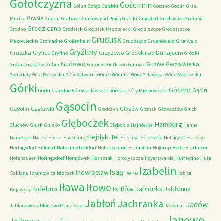
Gołotczyzna
Gościmin
Gołuń
Gołąb
Gołąbki
Gościno
Goźlin
Graal
Grabie
Muritz
Grabin
Grabowo
Grabów nad Pilicą
Gradki
Graested
Greifswald
Grimma
Grodziczno
Grodno
Grodzisk
Grodzisk Mazowiecki
Grodziszcze
Grodziszcze
Grudusk
Mazowieckie
Gromadno
Großenhain
Grudziądz
Gruenewald
Grunwald
Gryźliny
Gruszka
Gryfice
Grzybowo
Gródek nad Dunajcem
Gryfino
Gródki
Gudowo
Guzów
Gwda Wielka
Grójec
Grębków
Gubin
Guronys
Gutkowo
Gutowo
Gwizdały
Góra Dylewska
Góra Kalwaria
Górale
Góraliki
Góra Puławska
Góra Włodowska
Górki
Górzno
Gąbin
Górki Noteckie
Górowo Iławskie
Górskie
Góry Miechowskie
Gąsocin
Gągolin
Gągławki
Głogów
Gładczyn
Głomsk
Głowaczów
Głuch
Głęboczek
Hamburg
Głuchów
Głusk
Głusko
Głębokie
Hajnówka
Hanna
Hejdyk
Hel
Hannover
Harlev
Harsz
Havelberg
Helenka
Hellebaek
Helsignor
Herfolge
Heringsdorf
Hillerod
Hohenreichendorf
Hohensaaten
Hohnstein
Hojerup
Holte
Holthusen
Holzhausen
Horingsdorf
Hormówek
Hornbaek
Horodyszcze
Hoyerswerda
Humięcino
Huta
Izabelin
Isąg
Inowrocław
Iwno
Szklana
Ibramowice
Idzbark
Izbica
Iława
Iłowo
Iłów
Jabłonka
Izdebno
Jabłonna
Iły
Kujawska
Jabłoń
Jachranka
Jadów
Jabłonowo
Jabłonowo Pomorskie
Jadwisin
Janowo