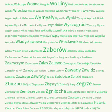
Worliny
Wonna
Wolsztyn
Wolnica
Worgule
Wołkowe
Wriezen
Wrocimowice
Wrocław
Września
Wydminy
Wrocki
Wrona
Wrzask
Wrzeście
Wrząca
WTR
Wygoda
Wymysły
Wynki
Wygon
Wykrot
Wylazłowo
Wymyśle
Wyrzysk
Wyrzysk Osiek
Wyszogród
Wyszków
Wysoka
Wysokie Mazowieckie
Wyszel
Wyszyny
Wywła
Wólka Radzymińska
Wójcin
Wólka
Wólka Majdańska
Wólka Smolana
Wąbrzeźno
Wąsy
Wąchock
Wąsewo
Węgrów
Wągrodno
Wąpielsk
Wąwolnica
Wędrzyn
Węgliniec
Władysławowo
Włocławek
Wężyska
Władysławów
Włodawa
Włodowice
Zaborów
Włoka
Włosień
Ystad
Zaberbecze
Zaborów Leśny
Zabłudów
Zacharzowice
Zacieczki
Zaduszniki
Zagnańsk
Zajączek
Zakliczyn
Zaklików
Zalas
Zalewo
Zakroczym
Zakrzewo
Zamczysko
Zamordeje
Zarańsko
Zawady
Zawidz
Zaręby
Zarogów
Zaryń
Zaskwierki
Zatom
Zatory
Zawidz
Zawroty
Załubice
Zawiszyn
Załuski
Kościelny
Załom
Zbarzewo
Zegrze
Zbiczno
Zbąszyń
Zbójna
Zbąszynek
Zdziwój Stary
Zehren
Zgniłocha
Zembrze
Zgorzelec
Zielona
Zemborzyce
Zeńbok
Zgon
Zielonka
Zwartowo
Zielonka Pasłęcka
Zielonki
Ziemsko
Zienki
Zinnowitz
Zwiniarz
Zwoleń
Złotoria
Złocieniec
Złotniki
Zwolle
Zygmuntowo
Zławieś Wielka
Złotniki Kujawskie
Łacha
Łabiszyn
Łagów
Złoty Las
Złoty Potok
Ćmielów
Łabędnik
Łabędzie
Łachca