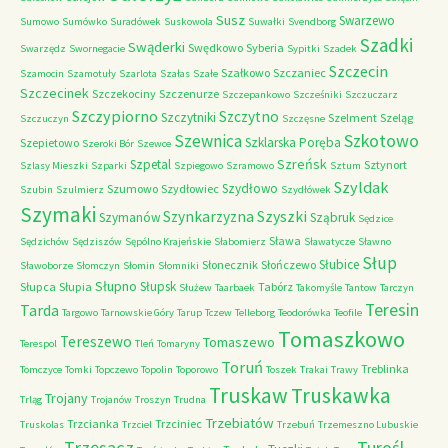
Susz
Swarzewo
Sumowo
Sumówko
Suradówek
Suskowola
Suwałki
Svendborg
Szadki
Swąderki
Swędkowo
Syberia
Swarzędz
Swornegacie
Sypitki
Szadek
Szczecin
Szałkowo
Szczaniec
Szamocin
Szamotuły
Szarlota
Szałas
Szałe
Szczecinek
Szczekociny
Szczenurze
Szczepankowo
Szcześniki
Szczuczarz
Szczypiorno
Szczytno
Szczytniki
Szelment
Szeląg
Szczuczyn
Szczęsne
Szkotowo
Szewnica
Szklarska Poręba
Szepietowo
Szeroki Bór
Szewce
Szreńsk
Szpetal
Sztynort
Szlasy Mieszki
Szparki
Szpiegowo
Szramowo
Sztum
Szyldak
Szydłowo
Szumowo
Szydłowiec
Szubin
Szulmierz
Szydłówek
Szymaki
Szyszki
Szynkarzyzna
Szymanów
Sząbruk
Sędzice
Sława
Sędzichów
Sędziszów
Sępólno Krajeńskie
Słabomierz
Sławatycze
Sławno
Słup
Słubice
Słonecznik
Słończewo
Sławoborze
Słomczyn
Słomin
Słomniki
Słupno
Słupsk
Słupca
Słupia
Tabórz
Służew
Taarbaek
Takomyśle
Tantow
Tarczyn
Teresin
Tarda
Targowo
Tarnowskie Góry
Tarup
Tczew
Telleborg
Teodorówka
Teofile
Tomaszkowo
Tereszewo
Tomaszewo
Terespol
Tleń
Tomaryny
Toruń
Treblinka
Tomczyce
Tomki
Topczewo
Topolin
Toporowo
Toszek
Trakai
Trawy
Truskaw
Truskawka
Trojany
Trląg
Trojanów
Troszyn
Trudna
Trzebiatów
Trzcianka
Trzciniec
Truskolas
Trzciel
Trzebuń
Trzemeszno Lubuskie
Trzęsacz
Turośl