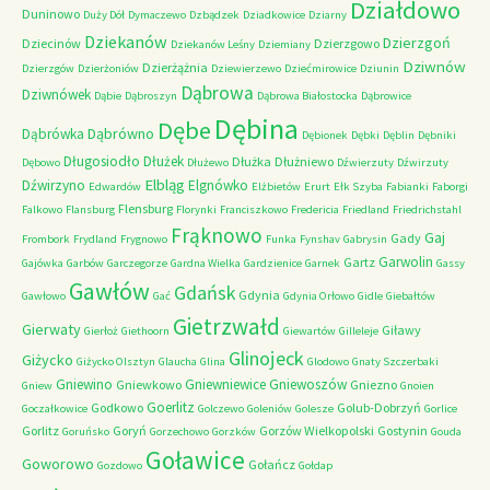
Działdowo
Duninowo
Duży Dół
Dymaczewo
Dzbądzek
Dziadkowice
Dziarny
Dziekanów
Dzierzgoń
Dziecinów
Dzierzgowo
Dziekanów Leśny
Dziemiany
Dziwnów
Dzierżążnia
Dzierzgów
Dzierżoniów
Dziewierzewo
Dziećmirowice
Dziunin
Dąbrowa
Dziwnówek
Dąbie
Dąbroszyn
Dąbrowa Białostocka
Dąbrowice
Dębina
Dębe
Dąbrówno
Dąbrówka
Dębionek
Dębki
Dęblin
Dębniki
Długosiodło
Dłużek
Dłużka
Dłużniewo
Dębowo
Dłużewo
Dźwierzuty
Dźwirzuty
Elbląg
Dźwirzyno
Elgnówko
Edwardów
Elżbietów
Erurt
Ełk Szyba
Fabianki
Faborgi
Flensburg
Falkowo
Flansburg
Florynki
Franciszkowo
Fredericia
Friedland
Friedrichstahl
Frąknowo
Gaj
Gady
Frombork
Frydland
Frygnowo
Funka
Fynshav
Gabrysin
Garwolin
Gartz
Gajówka
Garbów
Garczegorze
Gardna Wielka
Gardzienice
Garnek
Gassy
Gawłów
Gdańsk
Gdynia
Gawłowo
Gać
Gdynia Orłowo
Gidle
Giebałtów
Gietrzwałd
Gierwaty
Giławy
Gierłoż
Giethoorn
Giewartów
Gilleleje
Glinojeck
Giżycko
Giżycko Olsztyn
Glaucha
Glina
Glodowo
Gnaty Szczerbaki
Gniewino
Gniewniewice
Gniewoszów
Gniewkowo
Gniezno
Gniew
Gnoien
Goerlitz
Godkowo
Golub-Dobrzyń
Goczałkowice
Golczewo
Goleniów
Golesze
Gorlice
Gorlitz
Goryń
Gorzów Wielkopolski
Gostynin
Goruńsko
Gorzechowo
Gorzków
Gouda
Goławice
Goworowo
Gołańcz
Gozdowo
Gołdap