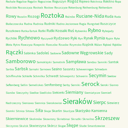
Rogóż
Roguszyn
Rojewo
Rokitno
Rochale
Rogalice
Rogalin
Rogoziniec
Rokitnica
Ropa
Roskilde
Rossoszyca
Rostock
Rostow
Roszczyce
Rotenburg
Rothenburg
Rotterdam
Roztoka
Ruciane-Nida
Rowy
Rozogi
Ruda
Rozalin
Rożnów
Ruda
Rudniki
Ruszczyce
Białaczowska
Rudna
Rudnica
Rudno Jeziorowe
Rugia
Rungsted
Rybno
Ruś
Rutki Kossaki
Ruszkowo
Rutki
Rutka-Tartak
Rybienko
Rybojady
Rychnowo
Rynia
Rydzewo
Ryki
Rynek
Rychliki
Ryczywół
Ryn
Rypin
Ryte
Rząśnik
Błota
Rytro
Rzeczyca
Rzepniki
Rzeszów
Rzuców
Rzymsko
Różan
Rąbież
Rąblów
Rączki
Sadowne Węgrowskie
Sady
Sadoleś
Sabinka
Sadowie
Samborowo
Sampława
Santok
Samoklęski
Samotnik
Sandau
Sanniki
Sarbsk
Sasino
Sassnitz
Sarbia
Sarnaki
Sarnowo
Scheveningen
Schiedam
Secymin
Schwedt
Schiffmuhle
Schleife
Schmilka
Schwepnitz
Schwerin
Seelow
Serock
Senftenberg
Seftenberg
Sellin
Semeliskes
Serby
Serniki
Seroki
Sianno
Siemiany
Siekierki
Sianów
Sieczychy
Siedlce
Siedlisko
Siemiatycze
Siemień
Sieraków
Sierpc
Siewierz
Nadrzeczny
Sieniawa
Siennica
Sierakowice
Siła
Skarżysko Kamienna
Skarlin
Siomki
Sitnica
Sitowa
Skaje
Skarżyce
Skrzeszew
Skierniewice
Skolimów
Skowrony
Skriebinai
Skrudki
Skrwilno
Skępe
Skwierzyna
Skórcz
Skrzynno
Skulsk
Skąpe
Slude
Smardzewice