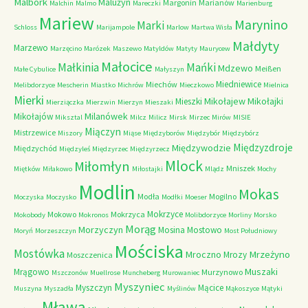
Malbork
Malużyn
Margonin
Marianów
Malchin
Malmo
Mareczki
Marienburg
Mariew
Marynino
Marki
Schloss
Marijampole
Marlow
Martwa Wisła
Małdyty
Marzewo
Marzęcino
Marózek
Maszewo
Matyldów
Matyty
Maurycew
Małocice
Małkinia
Mańki
Mdzewo
Meißen
Małe Cybulice
Małyszyn
Miedniewice
Miechów
Melibdorzyce
Mescherin
Miastko
Michrów
Mieczkowo
Mielnica
Mierki
Mikołajew
Mikołajki
Mieszki
Mierziączka
Mierzwin
Mierzyn
Mieszaki
Milanówek
Mikołajów
Miksztal
Milcz
Milicz
Mirsk
Mirzec
Mirów
MISIE
Miączyn
Mistrzewice
Miszory
Miąse
Międzyborów
Międzybór
Międzybórz
Międzyzdroje
Międzywodzie
Międzychód
Międzyleś
Międzyrzec
Międzyrzecz
Mlock
Miłomłyn
Mniszek
Miętków
Miłakowo
Miłostajki
Mlądz
Mochy
Modlin
Mokas
Modła
Mogilno
Moczyska
Moczysko
Modłki
Moeser
Mokrzyce
Mokowo
Mokrzyca
Mokobody
Mokronos
Molibdorzyce
Morliny
Morsko
Morąg
Morzyczyn
Mosina
Mostowo
Moryń
Morzeszczyn
Most Południowy
Mościska
Mostówka
Mrzeżyno
Mroczno
Mrozy
Moszczenica
Muszaki
Mrągowo
Murzynowo
Mszczonów
Muellrose
Muncheberg
Murowaniec
Myszyniec
Myszczyn
Mącice
Muszyna
Myszadła
Myślinów
Mąkoszyce
Mątyki
Mława