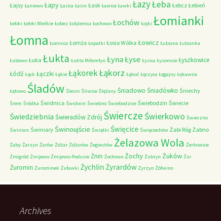
Łazy
Łeba
Łapy
Łajsy
Łask
Łebcz
Łebień
Łaniewo
Łasica
Łasin
Ławice
Ławki
Łomianki
Łochów
Łebki
Łebki Wielkie
Łobez
Łobżenica
Łochowo
Łojki
Łomna
Łowicz
Łomża
Łosia Wólka
Łomnica
Łopatki
Łubiana
Łubianka
Łukta
Łyna
Łyse
Łyszkowice
Łuka
Łubowo
Łukta Miłomłyn
Łysica
Łysomice
Łąkorz
Łąkorek
Łódź
Łączki
Łąck
Łąkie
Łąkoć
Łęczyca
Łęgajny
Łękawica
Śladów
Śniadowo
Śniadówko
Śniechy
Łętowo
Ślesin
Śliwice
Ślężany
Świdnica
Świebodzin
Świecie
Śrem
Śródka
Świdwin
Świebno
Świebodzice
Świercze
Świerkowo
Świedziebnia
Świeradów Zdrój
Świerzno
Świnoujście
Święcice
Świniary
Żabi Róg
Żabno
Świniarc
Świątki
Święciechów
Żelazowa Wola
Żaby
Żarzyn
Żarów
Żdżar
Żdżarów
Żegiestów
Żerkowice
Żochy
Żuków
Żnin
Żmigród
Żmijewo
Żmijewo-Podusie
Żochowo
Żubryn
Żur
Żychlin
Żyrardów
Żuromin
Żurominek
Żuławki
Żyrzyn
Żółwino
Archives