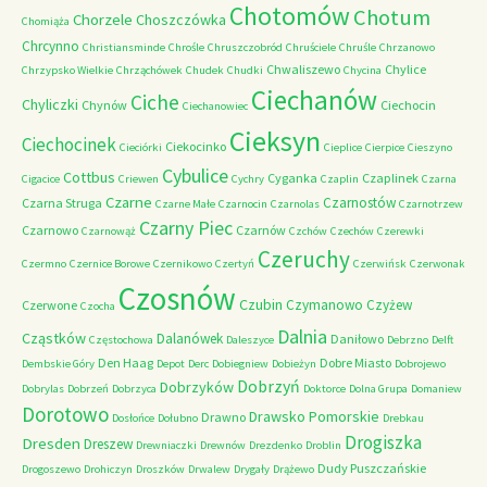
Chotomów
Chotum
Chorzele
Choszczówka
Chomiąża
Chrcynno
Christiansminde
Chrośle
Chruszczobród
Chruściele
Chruśle
Chrzanowo
Chwaliszewo
Chylice
Chrzypsko Wielkie
Chrząchówek
Chudek
Chudki
Chycina
Ciechanów
Ciche
Chyliczki
Chynów
Ciechocin
Ciechanowiec
Cieksyn
Ciechocinek
Ciekocinko
Cieciórki
Cieplice
Cierpice
Cieszyno
Cybulice
Cottbus
Cyganka
Czaplinek
Cigacice
Criewen
Cychry
Czaplin
Czarna
Czarne
Czarnostów
Czarna Struga
Czarne Małe
Czarnocin
Czarnolas
Czarnotrzew
Czarny Piec
Czarnowo
Czarnów
Czarnowąż
Czchów
Czechów
Czerewki
Czeruchy
Czermno
Czernice Borowe
Czernikowo
Czertyń
Czerwińsk
Czerwonak
Czosnów
Czubin
Czymanowo
Czyżew
Czerwone
Czocha
Dalnia
Cząstków
Dalanówek
Daniłowo
Częstochowa
Daleszyce
Debrzno
Delft
Den Haag
Dobre Miasto
Dembskie Góry
Depot
Derc
Dobiegniew
Dobieżyn
Dobrojewo
Dobrzyń
Dobrzyków
Dobrylas
Dobrzeń
Dobrzyca
Doktorce
Dolna Grupa
Domaniew
Dorotowo
Drawsko Pomorskie
Drawno
Dosłońce
Dołubno
Drebkau
Drogiszka
Dresden
Dreszew
Drewniaczki
Drewnów
Drezdenko
Droblin
Dudy Puszczańskie
Drogoszewo
Drohiczyn
Droszków
Drwalew
Drygały
Drążewo