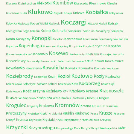
Klembów
Klekotki
Klewinowo
Klewki
Kleczew
Kleinkoschen
Kleszczów
Klukowo
Kobiałka
Kniewo
Kluczewo
Kluki
Klępsk
Knieja
Kobylanka
Koczargi
Kobyłka
Kociesze
Kocień Wielki
Kociołek
Koczała
Kodeń
Kodrąb
Kolno
Koluszki
Koenigstein
Koge
Kolesin
Komornica
Kompina
Konarzyny
Koniecpol
Konopki
Konin
Konojady
Konradowo
Konotop
Konstancin
Konstantynów Łódzki
Kopenhaga
Korytnica
Korytów
Kopalino
Koronowo
Koryciny
Koryciska
Koryta
Kosewo
Kosewko
Kostrzyn
Korzeniewo
Korzeń
Kostomłoty
Koszajec
Koszalin
Koszelewy
Kotuń
Kowal
Kowalewice
Koszwały
Kosów Lacki
Kotermań
Kotowice
Kowalicha
Kowalewko
Kowalewo
Kowalik
Kownatki
Kownaty
Koziczyn
Kozłowo
Koziebrody
Kozioł
Kozły
Kozin
Kozłówka
Kozienice
Kołobrzeg
Koło
Kołaczkowo
Kołaczyce
Kołbacz
Kołbiel
Kołczewo
Kołodziąż
Krasnosielc
Kościerzyna
Krasne
Koźniewo
Kraplewo
Końskowola
KPN
Kraszew
Kraśnicza Wola
Kraszewo
Kraśnik
Kretowiny
Kroeslin
Krogule
Kromnów
Krogulec
Krokowa
Krosno
Krojanty
Krosno Odrzańskie
Krusze
Krotoszyny
Kruklin
Krukowo
Kruki
Krośnice
Kruklanki
Krusa
Kruszyn
Krynica
Krysiaki
Krutyń
Krynickie
Krysk
Kryspinów
Krzemieniewo
Krzycko
Krzyczki
Krzynowłoga
Króle
Krzynowłoga Mała
Krzyże
Krzyż Wielkopolski