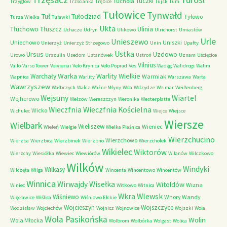
Tuczki
Tuchola
Trzygłów
Trzścianka
Trębice
Tujsk
Tum
Tułowice
Tynwałd
Tuł
Tułodziad
Tyłowo
Turza Wielka
Tuławki
Ukta
Tłuchowo
Tłuszcz
Ulinia
Uchacze
Udryn
Ulikowo
Ulrichorst
Umiastów
Urle
Unieszewo
Uniechowo
Uniszki
Unierzyż
Unierzyż Strzegowo
Unin
Upałty
Ustka
Ursus
Uzdowo
Urowo
Urszulin
Usedom
Ustanówek
Ustroń
Uznam
Uścięcice
Vilnius
Vallo
Varso Tower
Veivieriai
Velo Krynica
Velo Poprad
Ves
Wadąg
Walidrogi
Walim
Warka
Warlity Wielkie
Warchały
Warmiak
Wapnica
Warlity
Warszawa
Warta
Wawrzyszew
Wałbrzych
Wałcz
Ważne Młyny
Wda
Wdzydze
Weimar
Weißenberg
Wejsuny
Wiartel
Wejherowo
Welzow
Wereszczyn
Weronika
Westerplatte
Wieczfnia Kościelna
Wieczfnia
Wicko
Wichulec
Wiejce
Wiejsce
Wiersze
Wielbark
Wieliszew
Wieniec
Wieleń
Wielgie
Wielka Piaśnica
Wierzchucino
Wierzchowo
Wierzba
Wierzbica
Wierzbinek
Wierzbno
Wierzchołek
Wikielec
Wiktorów
Wierzchy
Wiesiółka
Wiewiec
Wiewiórów
Wilanów
Wilczkowo
Wilków
Windyki
Wilkasy
Wilczęta
Wilga
Wincenta
Wincentowo
Wincentów
Winnica
Wirwajdy
Wisełka
Witoldów
Wizna
Winiec
Witkowo
Witnica
Wkra
Wlewsk
Wiśniewo
Wnory Wandy
Więcławice
Wiślica
Wiśniowo Ełckie
Wojcieszyn
Wojszczyce
Wodzisław
Wojciechów
Wojnicz
Wojnowice
Wojszki
Wola
Wola Pasikońska
Wolin
Wola Młocka
Wolbrom
Wolbórka
Wolgast
Wolica