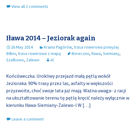
View all 2 comments
Iława 2014 – Jeziorak again
26 May 2014
Kraina Pagórów
,
trasa rowerowa powyżej
80km
,
trasa rowerowa z mapą
Boreczno
,
Iława
,
Siemiany
,
Szałkowo
,
Zalewo
el
Końcóweczka. Urokliwy przejazd małą pętlą wokół
Jezioraka. 90% trasy przez las, asfalty w większości
przyzwoite, choć swoje lata już mają. Ważna uwaga- z racji
na ukształtowanie terenu tę pętlę kręcić należy wyłącznie w
kierunku Iława-Siemiany-Zalewo-I W
[…]
Leave a comment