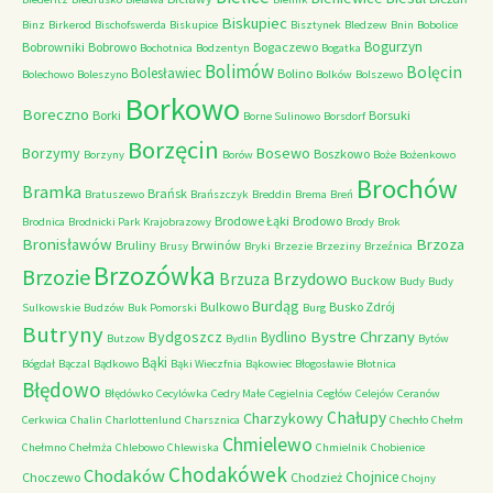
Biskupiec
Binz
Birkerod
Bischofswerda
Biskupice
Bisztynek
Bledzew
Bnin
Bobolice
Bogurzyn
Bobrowniki
Bobrowo
Bogaczewo
Bochotnica
Bodzentyn
Bogatka
Bolimów
Bolęcin
Bolesławiec
Bolino
Bolechowo
Boleszyno
Bolków
Bolszewo
Borkowo
Boreczno
Borki
Borsuki
Borne Sulinowo
Borsdorf
Borzęcin
Borzymy
Bosewo
Boszkowo
Borzyny
Borów
Boże
Bożenkowo
Brochów
Bramka
Brańsk
Bratuszewo
Brańszczyk
Breddin
Brema
Breń
Brodowe Łąki
Brodowo
Brodnica
Brodnicki Park Krajobrazowy
Brody
Brok
Bronisławów
Brzoza
Bruliny
Brwinów
Brusy
Bryki
Brzezie
Brzeziny
Brzeźnica
Brzozówka
Brzozie
Brzydowo
Brzuza
Buckow
Budy
Budy
Burdąg
Bulkowo
Busko Zdrój
Sulkowskie
Budzów
Buk Pomorski
Burg
Butryny
Bystre Chrzany
Bydgoszcz
Bydlino
Butzow
Bydlin
Bytów
Bąki
Bógdał
Bączal
Bądkowo
Bąki Wieczfnia
Bąkowiec
Błogosławie
Błotnica
Błędowo
Błędówko
Cecylówka
Cedry Małe
Cegielnia
Cegłów
Celejów
Ceranów
Chałupy
Charzykowy
Cerkwica
Chalin
Charlottenlund
Charsznica
Chechło
Chełm
Chmielewo
Chełmno
Chełmża
Chlebowo
Chlewiska
Chmielnik
Chobienice
Chodakówek
Chodaków
Chojnice
Choczewo
Chodzież
Chojny