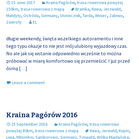
15 June 2017
Kraina Pagórów
,
trasa rowerowa powyżej
150km
,
trasa rowerowa z mapą
Bramka
,
Iława
,
Jerzwałd
,
Małdyty
,
Ostróda
,
Siemiany
,
Słonecznik
,
Tarda
,
Winiec
,
Zalewo
,
Zawroty
EL
długie weekendy, święta wszelkiego autoramentu i inne
tego typu okazje to nie jest mój ulubiony wyjazdowy czas.
No ale jak się wstanie odpowiednio wcześnie to można
próbować w miarę komfortowo się przemieścić. I już przed
ósmą
[…]
Leave a comment
Kraina Pagórów 2016
25 September 2016
Kraina Pagórów
,
trasa rowerowa
powyżej 80km
,
trasa rowerowa z mapą
Iława
,
Jerwałd
,
Kupin
,
Liwa
,
Miłomłyn
,
Samborowo
,
Siemiany
,
Tynwałd
,
Wólka Majdańska
,