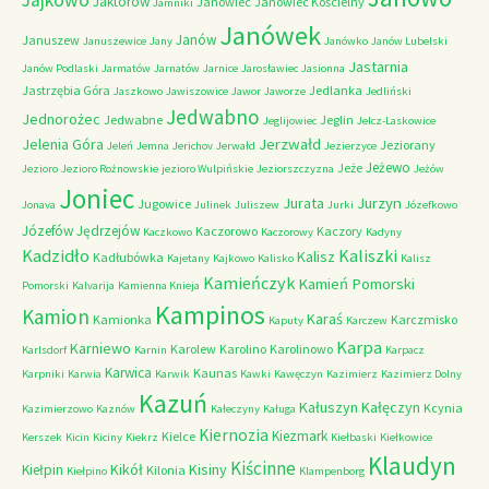
Jajkowo
Jaktorów
Janowiec
Janowiec Kościelny
Jamniki
Janówek
Janów
Januszew
Januszewice
Jany
Janówko
Janów Lubelski
Jastarnia
Janów Podlaski
Jarmatów
Jarnatów
Jarnice
Jarosławiec
Jasionna
Jastrzębia Góra
Jedlanka
Jaszkowo
Jawiszowice
Jawor
Jaworze
Jedliński
Jedwabno
Jednorożec
Jedwabne
Jeglin
Jeglijowiec
Jelcz-Laskowice
Jerzwałd
Jelenia Góra
Jeziorany
Jeleń
Jemna
Jerichov
Jerwałd
Jezierzyce
Jeżewo
Jeże
Jezioro
Jezioro Rożnowskie
jezioro Wulpińskie
Jeziorszczyzna
Jeżów
Joniec
Jurzyn
Jurata
Jugowice
Jonava
Julinek
Juliszew
Jurki
Józefkowo
Józefów
Jędrzejów
Kaczorowo
Kaczory
Kaczkowo
Kaczorowy
Kadyny
Kadzidło
Kaliszki
Kalisz
Kadłubówka
Kajetany
Kajkowo
Kalisko
Kalisz
Kamieńczyk
Kamień Pomorski
Pomorski
Kalvarija
Kamienna Knieja
Kampinos
Kamion
Karaś
Kamionka
Karczmisko
Kaputy
Karczew
Karpa
Karniewo
Karolew
Karolino
Karolinowo
Karlsdorf
Karnin
Karpacz
Karwica
Kaunas
Karpniki
Karwia
Karwik
Kawki
Kawęczyn
Kazimierz
Kazimierz Dolny
Kazuń
Kałuszyn
Kałęczyn
Kcynia
Kazimierzowo
Kaznów
Kałeczyny
Kaługa
Kiernozia
Kiezmark
Kielce
Kerszek
Kicin
Kiciny
Kiekrz
Kiełbaski
Kiełkowice
Klaudyn
Kiścinne
Kikół
Kisiny
Kiełpin
Kilonia
Kiełpino
Klampenborg