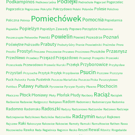
Podlejki
Podkampinos
Pogorzelec
Podkowa Leśna
Podrochale
Pogorzel
Polesie
Pogorzelica
Pokrzydowo
Pogroszew
Pokrytki
Polaki
Polanów
Polichno
Pomiechówek
Pomocnia
Policzna
Popielarnia
Polnica
Popielżyn
Popielżyn Zawady
Popowo
Porządzie
Popielów
Postomino
Powielin
Poznań
Powidz
Powierż
Pozezdrze
Poszeszupie
Potworów
Prabuty
Poświętne
Poźrzadło
Prabuty Góry
Pranie
Prawiedniki
Prażmów
Prora
Przasnysz
Prostyń
Pruszków
Prostki
Proszew
Proszowice
Prusewo
Prusinowo
Przechlewo
Przejazd
Przejazdowo
Przedecz
Przemęt
Przepitki
Przesieki
Przyborowice
Przełęk
Przewodowo
Przeszkoda
Przewóz Nurski
Przybysław
Psucin
Przystań
Przytyk
Przyłęk
Przysucha
Przęsławice
Pszczew
Pszczyna
Puck
Pustelnik
Pulsnitz
Purda
Puszcza Mariańska
Puszcza Piska
Puszczykowo
Puławy
Pułtusk
Płochocin
Puttbus
Pyrzowice
Pyrzyce
Pyzdry
Pławno
Raciąż
Płock
Płońsk
Płoniawy
Płudy
Płociczno
Płoty
Racibory
Raciążek
Radom
Racławice
Radawiec
Radgoszcz
Radojewo
Radomierz
Radomierzyce
Radomka
Radoszki
Radomno
Radomsko
Radysy
Radzanowo
Radzanów
Radzewo
Radzieje
Radzymin
Rajkowo
Radziejowice
Radzikowo
Radzików
Radziwiłów
Radzyń
Raki
Rajszew
Rakoszyce
Rakowice
Rakowiec
Ramoty
Ramuki
Ramułtowice
Rathen
Rawa
Rewal
Rawka
Reszel
Mazowiecka
Reda
Regielnica
Regimin
Resko
Ribnitz
Ringebalde