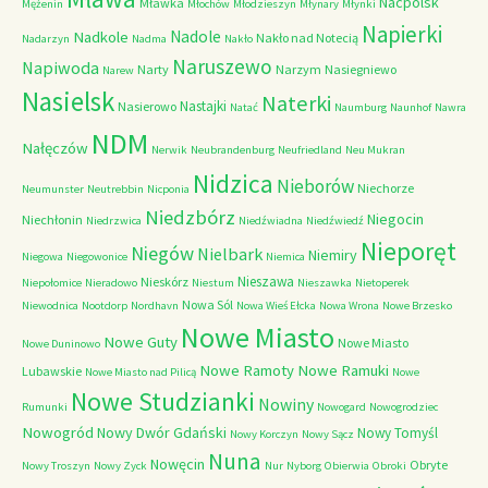
Nacpolsk
Mławka
Mężenin
Młochów
Młodzieszyn
Młynary
Młynki
Napierki
Nadkole
Nadole
Nakło nad Notecią
Nadarzyn
Nadma
Nakło
Naruszewo
Napiwoda
Narty
Narzym
Nasiegniewo
Narew
Nasielsk
Naterki
Nastajki
Nasierowo
Natać
Naumburg
Naunhof
Nawra
NDM
Nałęczów
Nerwik
Neubrandenburg
Neufriedland
Neu Mukran
Nidzica
Nieborów
Niechorze
Neumunster
Neutrebbin
Nicponia
Niedzbórz
Niegocin
Niechłonin
Niedrzwica
Niedźwiadna
Niedźwiedź
Nieporęt
Niegów
Nielbark
Niemiry
Niegowa
Niegowonice
Niemica
Nieszawa
Nieskórz
Niepołomice
Nieradowo
Niestum
Nieszawka
Nietoperek
Nowa Sól
Niewodnica
Nootdorp
Nordhavn
Nowa Wieś Ełcka
Nowa Wrona
Nowe Brzesko
Nowe Miasto
Nowe Guty
Nowe Miasto
Nowe Duninowo
Nowe Ramoty
Nowe Ramuki
Lubawskie
Nowe Miasto nad Pilicą
Nowe
Nowe Studzianki
Nowiny
Rumunki
Nowogard
Nowogrodziec
Nowogród
Nowy Dwór Gdański
Nowy Tomyśl
Nowy Korczyn
Nowy Sącz
Nuna
Nowęcin
Obryte
Nowy Troszyn
Nowy Zyck
Nur
Nyborg
Obierwia
Obroki