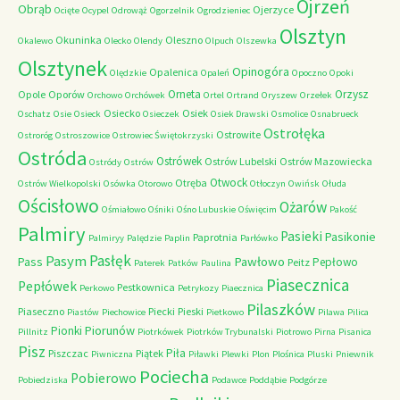
Ojrzeń
Obrąb
Ojerzyce
Ocięte
Ocypel
Odrowąż
Ogorzelnik
Ogrodzieniec
Olsztyn
Okuninka
Oleszno
Okalewo
Olecko
Olendy
Olpuch
Olszewka
Olsztynek
Opinogóra
Opalenica
Olędzkie
Opaleń
Opoczno
Opoki
Orneta
Orzysz
Opole
Oporów
Orchowo
Orchówek
Ortel
Ortrand
Oryszew
Orzełek
Osiecko
Osiek
Oschatz
Osie
Osieck
Osieczek
Osiek Drawski
Osmolice
Osnabrueck
Ostrołęka
Ostrowite
Ostroróg
Ostroszowice
Ostrowiec Świętokrzyski
Ostróda
Ostrówek
Ostrów Lubelski
Ostrów Mazowiecka
Ostródy
Ostrów
Otwock
Otręba
Ostrów Wielkopolski
Osówka
Otorowo
Otłoczyn
Owińsk
Ołuda
Ościsłowo
Ożarów
Ośmiałowo
Ośniki
Ośno Lubuskie
Oświęcim
Pakość
Palmiry
Pasieki
Pasikonie
Paprotnia
Palmiryy
Palędzie
Paplin
Parłówko
Pasłęk
Pasym
Pawłowo
Pass
Pepłowo
Peitz
Paterek
Patków
Paulina
Piasecznica
Pepłówek
Pestkownica
Perkowo
Petrykozy
Piaecznica
Pilaszków
Piaseczno
Piecki
Pieski
Piastów
Piechowice
Pietkowo
Pilawa
Pilica
Piorunów
Pionki
Pillnitz
Piotrkówek
Piotrków Trybunalski
Piotrowo
Pirna
Pisanica
Pisz
Piła
Piszczac
Piątek
Piwniczna
Piławki
Plewki
Plon
Plośnica
Pluski
Pniewnik
Pociecha
Pobierowo
Pobiedziska
Podawce
Poddąbie
Podgórze