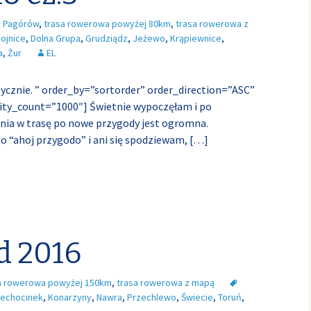
a Pagórów
,
trasa rowerowa powyżej 80km
,
trasa rowerowa z
ojnice
,
Dolna Grupa
,
Grudziądz
,
Jeżewo
,
Krąpiewnice
,
a
,
Żur
EL
tycznie. ” order_by=”sortorder” order_direction=”ASC”
ty_count=”1000″] Świetnie wypoczęłam i po
nia w trasę po nowe przygody jest ogromna.
o “ahoj przygodo” i ani się spodziewam,
[…]
d 2016
a rowerowa powyżej 150km
,
trasa rowerowa z mapą
iechocinek
,
Konarzyny
,
Nawra
,
Przechlewo
,
Świecie
,
Toruń
,