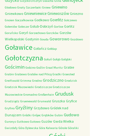
Giżycko
Giżycko Olsztyn
Glaucha
Glina
Gniewino
Glodowo
Gnaty Szczerbaki
Gniew
Gniewniewice
Gniewoszów
Gniewkowo
Gniezno
Goerlitz
Godkowo
Gnoien
Goczałkowice
Golczewo
Golub-Dobrzyń
Gorlitz
Goleniów
Golesze
Gorlice
Goryń
Gorzów
Goruńsko
Gorzechowo
Gorzków
Goworowo
Wielkopolski
Gostynin
Gouda
Gozdowo
Goławice
Gołańcz
Gołdap
Gołotczyzna
Gołuń
Gołąb
Gołąbki
Gościmin
Grabie
Gościno
Goźlin
Graal Muritz
Grabin
Grabowo
Grabów nad Pilicą
Gradki
Graested
Grodziczno
Greifswald
Grimma
Grodno
Grodzisk
Grodzisk Mazowiecki
Grodziszcze
Grodziszcze
Grudusk
Mazowieckie
Gromadno
Großenhain
Gruszka
Gryfice
Grudziądz
Gruenewald
Grunwald
Gryźliny
Grzybowo
Gródek nad
Gryfino
Gudowo
Dunajcem
Gródki
Grójec
Grębków
Gubin
Guzów
Gwda Wielka
Guronys
Gutkowo
Gutowo
Gwizdały
Góra Dylewska
Góra Kalwaria
Górale
Góraliki