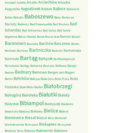
Arciechów
Arcelin
Arkadia
Annopol
Apolda
Babice
Augustówek
Augustów
Babiak
Babimost
Baboszewo
Babin
Babięta
Baby
Bachorze
Bad
Baciuty
Baderitz
Bad Freienwalde
Bad Muskau
Schandau
Bad Schwartau
Bad Sulza
Bad Sulze
Bansin
Bagienice
Bakus Wanda
Banie Mazurskie
Baraki
Baranowo
Barchów
Barczewo
Baranów
Bardo
Bartniczka
Bartodzieje
Barlinek
Bartków
Bartniki
Bartąg
Bartążek
Bartoszki
Bartłomiejowice
Baruchowo
Barłogi
Batowice
Bautzen
Bałdowo
Becejły
Bednary
Bemowo
Bergen am Rugen
Bedlno
Bełchów
Biała
Berlin
Bełżyce
Biała Góra
Biała Piska
Białobrzegi
Podlaska
Białe Błoto
Białka
Białutki
Białogóra
Białołęka
Białuty
Bibiampol
Białystok
Biedaszek
Biederitz
Bielice
Bielawy
Biedrusko
Bielawa
Bielnik
Bieniewice
Biesal
Bieżuń
Binz
Birkerod
Biskupiec
Bischofswerda
Biskupice
Bisztynek
Bobrowniki
Bobrowo
Bledzew
Bnin
Bobolice