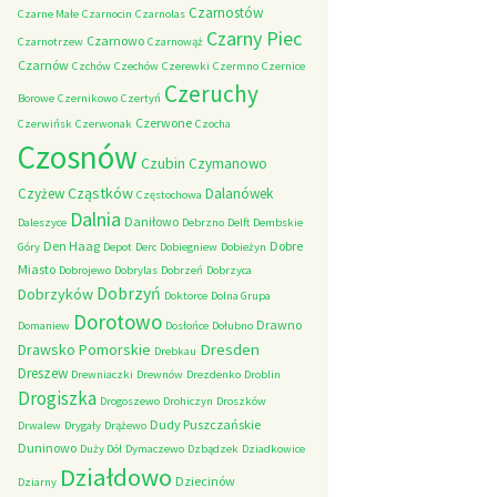
Czarnostów
Czarne Małe
Czarnocin
Czarnolas
Czarny Piec
Czarnowo
Czarnotrzew
Czarnowąż
Czarnów
Czchów
Czechów
Czerewki
Czermno
Czernice
Czeruchy
Borowe
Czernikowo
Czertyń
Czerwone
Czerwińsk
Czerwonak
Czocha
Czosnów
Czubin
Czymanowo
Cząstków
Czyżew
Dalanówek
Częstochowa
Dalnia
Daniłowo
Daleszyce
Debrzno
Delft
Dembskie
Den Haag
Dobre
Góry
Depot
Derc
Dobiegniew
Dobieżyn
Miasto
Dobrojewo
Dobrylas
Dobrzeń
Dobrzyca
Dobrzyń
Dobrzyków
Doktorce
Dolna Grupa
Dorotowo
Drawno
Domaniew
Dosłońce
Dołubno
Dresden
Drawsko Pomorskie
Drebkau
Dreszew
Drewniaczki
Drewnów
Drezdenko
Droblin
Drogiszka
Drogoszewo
Drohiczyn
Droszków
Dudy Puszczańskie
Drwalew
Drygały
Drążewo
Duninowo
Duży Dół
Dymaczewo
Dzbądzek
Dziadkowice
Działdowo
Dziecinów
Dziarny