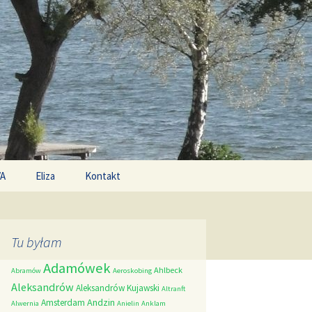
Search
/A
Eliza
Kontakt
for:
Tu byłam
Adamówek
Ahlbeck
Abramów
Aeroskobing
Aleksandrów
Aleksandrów Kujawski
Altranft
Andzin
Amsterdam
Alwernia
Anielin
Anklam