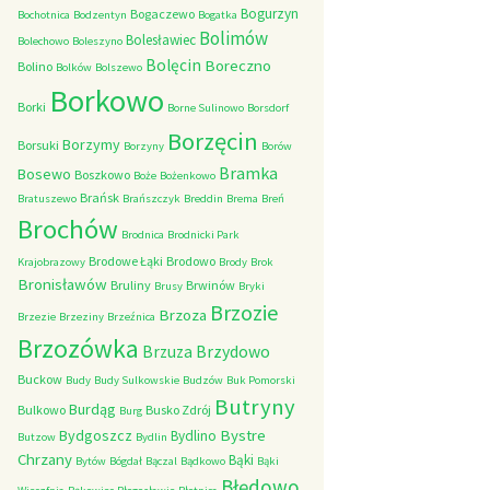
Bogurzyn
Bogaczewo
Bochotnica
Bodzentyn
Bogatka
Bolimów
Bolesławiec
Bolechowo
Boleszyno
Bolęcin
Boreczno
Bolino
Bolków
Bolszewo
Borkowo
Borki
Borne Sulinowo
Borsdorf
Borzęcin
Borzymy
Borsuki
Borzyny
Borów
Bramka
Bosewo
Boszkowo
Boże
Bożenkowo
Brańsk
Bratuszewo
Brańszczyk
Breddin
Brema
Breń
Brochów
Brodnica
Brodnicki Park
Brodowe Łąki
Brodowo
Krajobrazowy
Brody
Brok
Bronisławów
Bruliny
Brwinów
Brusy
Bryki
Brzozie
Brzoza
Brzezie
Brzeziny
Brzeźnica
Brzozówka
Brzydowo
Brzuza
Buckow
Budy
Budy Sulkowskie
Budzów
Buk Pomorski
Butryny
Burdąg
Bulkowo
Busko Zdrój
Burg
Bystre
Bydgoszcz
Bydlino
Butzow
Bydlin
Chrzany
Bąki
Bytów
Bógdał
Bączal
Bądkowo
Bąki
Błędowo