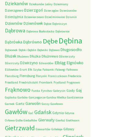
Dziekanów
Dziekanów Leśny
Dziemiany
Dzierzgoń
Dzierzgowo
Dzierzgów
Dzierżoniów
Dzierżążnia
Dziewierzewo
Dziećmirowice
Dziunin
Dziwnów
Dziwnówek
Dąbie
Dąbroszyn
Dąbrowa
Dąbrowa Białostocka
Dąbrowice
Dębina
Dębe
Dąbrówno
Dąbrówka
Długosiodło
Dębionek
Dębki
Dęblin
Dębniki
Dębowo
Dłużek
Dłużka
Dłużniewo
Dłużewo
Dźwierzuty
Elbląg
Dźwirzyno
Elgnówko
Dźwirzuty
Edwardów
Elżbietów
Erurt
Ełk Szyba
Fabianki
Faborgi
Falkowo
Flensburg
Flansburg
Florynki
Franciszkowo
Fredericia
Friedland
Friedrichstahl
Frombork
Frydland
Frygnowo
Frąknowo
Gaj
Gady
Funka
Fynshav
Gabrysin
Gajówka
Garbów
Garczegorze
Gardna Wielka
Gardzienice
Garwolin
Gartz
Garnek
Gassy
Gawłowo
Gawłów
Gdańsk
Gdynia
Gać
Gdynia
Gierwaty
Orłowo
Gidle
Giebałtów
Gierłoż
Giethoorn
Gietrzwałd
Giławy
Giewartów
Gilleleje
Glinojeck