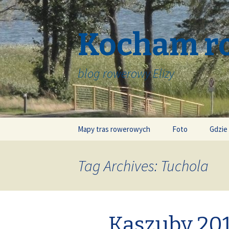
Kocham r
blog rowerowy Elizy
Skip
Mapy tras rowerowych
Foto
Gdzie
to
content
Tag Archives: Tuchola
Kaszuby 201