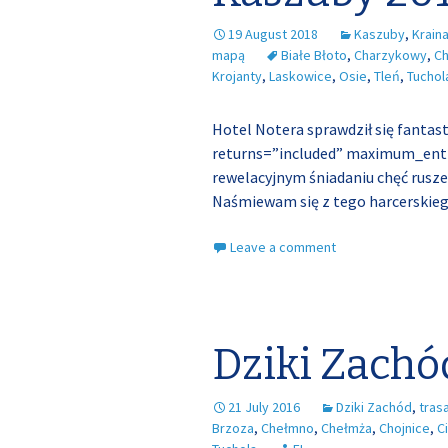
19 August 2018
Kaszuby
,
Krain
mapą
Białe Błoto
,
Charzykowy
,
Ch
Krojanty
,
Laskowice
,
Osie
,
Tleń
,
Tuchol
Hotel Notera sprawdził się fantas
returns=”included” maximum_enti
rewelacyjnym śniadaniu chęć rusze
Naśmiewam się z tego harcerskieg
Leave a comment
Dziki Zachó
21 July 2016
Dziki Zachód
,
tras
Brzoza
,
Chełmno
,
Chełmża
,
Chojnice
,
C