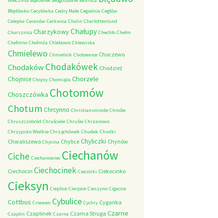
Wieczfnia
Bąkowiec
Błogosławie
Błotnica
Błędówko
Cecylówka
Cedry Małe
Cegielnia
Cegłów
Celejów
Ceranów
Cerkwica
Chalin
Charlottenlund
Chałupy
Charzykowy
Charsznica
Chechło
Chełm
Chełmno
Chełmża
Chlebowo
Chlewiska
Chmielewo
Choczewo
Chmielnik
Chobienice
Chodakówek
Chodaków
Chodzież
Chorzele
Chojnice
Chojny
Chomiąża
Chotomów
Choszczówka
Chotum
Chrcynno
Christiansminde
Chrośle
Chruszczobród
Chruściele
Chruśle
Chrzanowo
Chrzypsko Wielkie
Chrząchówek
Chudek
Chudki
Chyliczki
Chwaliszewo
Chylice
Chynów
Chycina
Ciechanów
Ciche
Ciechanowiec
Ciechocinek
Ciechocin
Ciekocinko
Cieciórki
Cieksyn
Cieplice
Cierpice
Cieszyno
Cigacice
Cybulice
Cottbus
Cyganka
Criewen
Cychry
Czarne
Czaplinek
Czarna Struga
Czaplin
Czarna