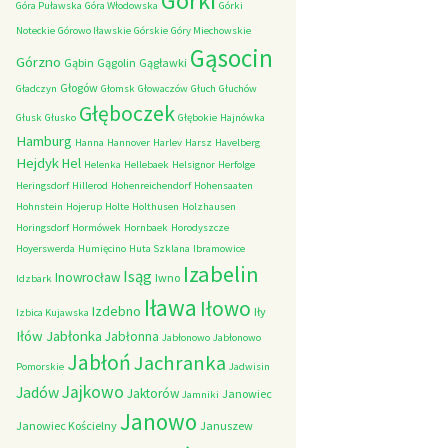
Górki
Góra Puławska
Góra Włodowska
Górki
Noteckie
Górowo Iławskie
Górskie
Góry Miechowskie
Gąsocin
Górzno
Gąbin
Gągolin
Gągławki
Głogów
Gładczyn
Głomsk
Głowaczów
Głuch
Głuchów
Głęboczek
Głusk
Głusko
Głębokie
Hajnówka
Hamburg
Hanna
Hannover
Harlev
Harsz
Havelberg
Hejdyk
Hel
Helenka
Hellebaek
Helsignor
Herfolge
Heringsdorf
Hillerod
Hohenreichendorf
Hohensaaten
Hohnstein
Hojerup
Holte
Holthusen
Holzhausen
Horingsdorf
Hormówek
Hornbaek
Horodyszcze
Hoyerswerda
Humięcino
Huta Szklana
Ibramowice
Izabelin
Isąg
Inowrocław
Iwno
Idzbark
Iława
Iłowo
Izdebno
Iły
Izbica Kujawska
Iłów
Jabłonka
Jabłonna
Jabłonowo
Jabłonowo
Jabłoń
Jachranka
Pomorskie
Jadwisin
Jajkowo
Jadów
Jaktorów
Janowiec
Jamniki
Janowo
Janowiec Kościelny
Januszew