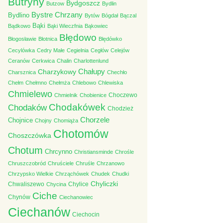
Butryny
Bydgoszcz
Butzow
Bydlin
Bystre Chrzany
Bydlino
Bytów
Bógdał
Bączal
Bąki
Bądkowo
Bąki Wieczfnia
Bąkowiec
Błędowo
Błogosławie
Błotnica
Błędówko
Cecylówka
Cedry Małe
Cegielnia
Cegłów
Celejów
Ceranów
Cerkwica
Chalin
Charlottenlund
Chałupy
Charzykowy
Charsznica
Chechło
Chełm
Chełmno
Chełmża
Chlebowo
Chlewiska
Chmielewo
Choczewo
Chmielnik
Chobienice
Chodakówek
Chodaków
Chodzież
Chorzele
Chojnice
Chojny
Chomiąża
Chotomów
Choszczówka
Chotum
Chrcynno
Christiansminde
Chrośle
Chruszczobród
Chruściele
Chruśle
Chrzanowo
Chrzypsko Wielkie
Chrząchówek
Chudek
Chudki
Chyliczki
Chwaliszewo
Chylice
Chycina
Ciche
Chynów
Ciechanowiec
Ciechanów
Ciechocin