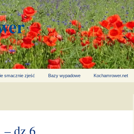
wer
ie smacznie zjeść
Bazy wypadowe
Kochamrower.net
 – dz.6