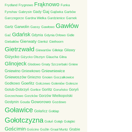
Frąknowo
Frydland
Frygnowo
Funka
Gaj
Gady
Fynshav
Gabrysin
Gajówka
Garbów
Garczegorze
Gardna Wielka
Gardzienice
Garnek
Gawłów
Garwolin
Gartz
Gassy
Gawłowo
Gdańsk
Gdynia
Gać
Gdynia Orłowo
Gidle
Gierwaty
Giebałtów
Gierłoż
Giethoorn
Gietrzwałd
Giławy
Giewartów
Gilleleje
Giżycko
Giżycko Olsztyn
Glaucha
Glina
Glinojeck
Glodowo
Gnaty Szczerbaki
Gniew
Gniewino
Gniewniewice
Gniewkowo
Gniewoszów
Gniezno
Gnoien
Goczałkowice
Goerlitz
Godkowo
Golczewo
Goleniów
Golesze
Golub-Dobrzyń
Gorlitz
Goryń
Gorlice
Goruńsko
Gorzów Wielkopolski
Gorzechowo
Gorzków
Goworowo
Gostynin
Gouda
Gozdowo
Goławice
Gołańcz
Gołdap
Gołotczyzna
Gołuń
Gołąb
Gołąbki
Gościmin
Grabie
Gościno
Goźlin
Graal Muritz