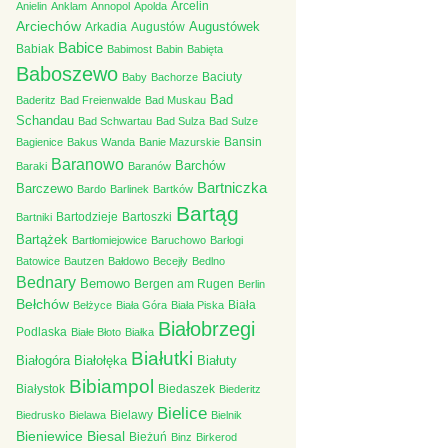
Arcelin
Anielin
Anklam
Annopol
Apolda
Arciechów
Augustówek
Arkadia
Augustów
Babice
Babiak
Babimost
Babin
Babięta
Baboszewo
Baciuty
Baby
Bachorze
Bad
Baderitz
Bad Freienwalde
Bad Muskau
Schandau
Bad Schwartau
Bad Sulza
Bad Sulze
Bansin
Bagienice
Bakus Wanda
Banie Mazurskie
Baranowo
Barchów
Baraki
Baranów
Bartniczka
Barczewo
Bardo
Barlinek
Bartków
Bartąg
Bartodzieje
Bartoszki
Bartniki
Bartążek
Bartłomiejowice
Baruchowo
Barłogi
Batowice
Bautzen
Bałdowo
Becejły
Bedlno
Bednary
Bemowo
Bergen am Rugen
Berlin
Bełchów
Biała
Bełżyce
Biała Góra
Biała Piska
Białobrzegi
Podlaska
Białe Błoto
Białka
Białutki
Białogóra
Białołęka
Białuty
Bibiampol
Białystok
Biedaszek
Biederitz
Bielice
Bielawy
Biedrusko
Bielawa
Bielnik
Bieniewice
Biesal
Bieżuń
Binz
Birkerod