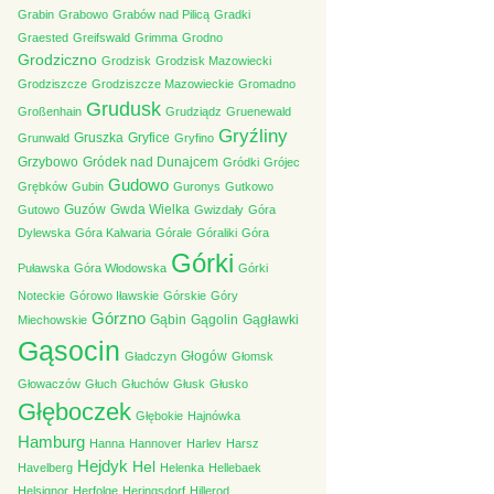
Grabin
Grabowo
Grabów nad Pilicą
Gradki
Graested
Greifswald
Grimma
Grodno
Grodziczno
Grodzisk
Grodzisk Mazowiecki
Grodziszcze
Grodziszcze Mazowieckie
Gromadno
Grudusk
Großenhain
Grudziądz
Gruenewald
Gryźliny
Gruszka
Gryfice
Grunwald
Gryfino
Grzybowo
Gródek nad Dunajcem
Gródki
Grójec
Gudowo
Grębków
Gubin
Guronys
Gutkowo
Guzów
Gwda Wielka
Gutowo
Gwizdały
Góra
Dylewska
Góra Kalwaria
Górale
Góraliki
Góra
Górki
Puławska
Góra Włodowska
Górki
Noteckie
Górowo Iławskie
Górskie
Góry
Górzno
Gąbin
Gągolin
Gągławki
Miechowskie
Gąsocin
Głogów
Gładczyn
Głomsk
Głowaczów
Głuch
Głuchów
Głusk
Głusko
Głęboczek
Głębokie
Hajnówka
Hamburg
Hanna
Hannover
Harlev
Harsz
Hejdyk
Hel
Havelberg
Helenka
Hellebaek
Helsignor
Herfolge
Heringsdorf
Hillerod