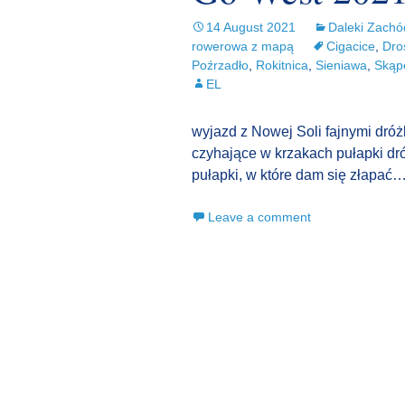
14 August 2021
Daleki Zachó
rowerowa z mapą
Cigacice
,
Dro
Poźrzadło
,
Rokitnica
,
Sieniawa
,
Skąp
EL
wyjazd z Nowej Soli fajnymi dróż
czyhające w krzakach pułapki dró
pułapki, w które dam się złapać
Leave a comment