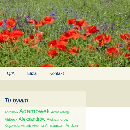
Search
Q/A
Eliza
Kontakt
for:
Tu byłam
Adamówek
Abramów
Aeroskobing
Aleksandrów
Aleksandrów
Ahlbeck
Andzin
Kujawski
Amsterdam
Altranft
Alwernia