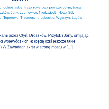
d
,
dolnośląskie
,
trasa rowerowa powyżej 80km
,
trasa
szków
,
Jany
,
Lubniewice
,
Niedźwiedź
,
Nowa Sól
,
e
,
Toporowo
,
Trzemeszno Lubuskie
,
Wędrzyn
,
Łagów
kami przez Otyń, Droszków, Przytok i Jany, omijając
g wojewódzkich:))) (będą dziś jeszcze takie
…) W Zawadach skręt w stronę mostu w
[…]