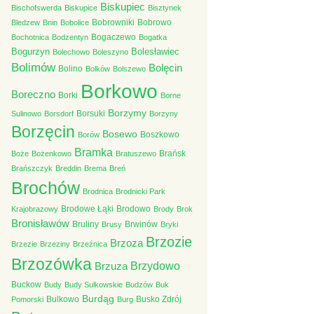
Biskupiec
Bischofswerda
Biskupice
Bisztynek
Bobrowniki
Bobrowo
Bledzew
Bnin
Bobolice
Bogaczewo
Bochotnica
Bodzentyn
Bogatka
Bogurzyn
Bolesławiec
Bolechowo
Boleszyno
Bolimów
Bolęcin
Bolino
Bolków
Bolszewo
Borkowo
Boreczno
Borki
Borne
Borzymy
Borsuki
Sulinowo
Borsdorf
Borzyny
Borzęcin
Bosewo
Boszkowo
Borów
Bramka
Brańsk
Boże
Bożenkowo
Bratuszewo
Brańszczyk
Breddin
Brema
Breń
Brochów
Brodnica
Brodnicki Park
Brodowe Łąki
Brodowo
Krajobrazowy
Brody
Brok
Bronisławów
Bruliny
Brwinów
Brusy
Bryki
Brzozie
Brzoza
Brzezie
Brzeziny
Brzeźnica
Brzozówka
Brzuza
Brzydowo
Buckow
Budy
Budy Sulkowskie
Budzów
Buk
Burdąg
Bulkowo
Busko Zdrój
Pomorski
Burg