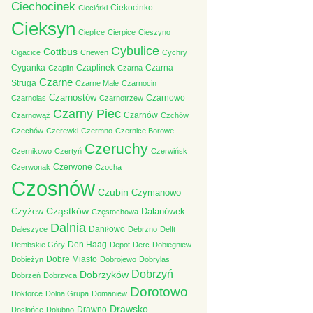
Ciechocinek
Ciekocinko
Cieciórki
Cieksyn
Cieplice
Cierpice
Cieszyno
Cybulice
Cottbus
Cigacice
Criewen
Cychry
Cyganka
Czaplinek
Czarna
Czaplin
Czarna
Czarne
Struga
Czarne Małe
Czarnocin
Czarnostów
Czarnowo
Czarnolas
Czarnotrzew
Czarny Piec
Czarnów
Czarnowąż
Czchów
Czechów
Czerewki
Czermno
Czernice Borowe
Czeruchy
Czernikowo
Czertyń
Czerwińsk
Czerwone
Czerwonak
Czocha
Czosnów
Czubin
Czymanowo
Cząstków
Czyżew
Dalanówek
Częstochowa
Dalnia
Daniłowo
Daleszyce
Debrzno
Delft
Den Haag
Dembskie Góry
Depot
Derc
Dobiegniew
Dobre Miasto
Dobieżyn
Dobrojewo
Dobrylas
Dobrzyń
Dobrzyków
Dobrzeń
Dobrzyca
Dorotowo
Doktorce
Dolna Grupa
Domaniew
Drawsko
Drawno
Dosłońce
Dołubno