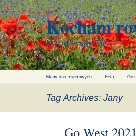
Kocham ro
blog rowerowy Elizy
Skip
Mapy tras rowerowych
Foto
Gdz
to
content
Tag Archives: Jany
Go West 2021