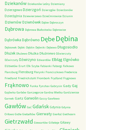
Dziekanów
Dziekanów Leśny
Dziemiany
Dzierzgoń
Dzierzgowo
Dzierzgów
Dzierżoniów
Dzierżążnia
Dziewierzewo
Dziećmirowice
Dziunin
Dziwnów
Dziwnówek
Dąbie
Dąbroszyn
Dąbrowa
Dąbrowa Białostocka
Dąbrowice
Dębina
Dębe
Dąbrówno
Dąbrówka
Długosiodło
Dębionek
Dębki
Dęblin
Dębniki
Dębowo
Dłużek
Dłużka
Dłużniewo
Dłużewo
Dźwierzuty
Elbląg
Dźwirzyno
Elgnówko
Dźwirzuty
Edwardów
Elżbietów
Erurt
Ełk Szyba
Fabianki
Faborgi
Falkowo
Flensburg
Flansburg
Florynki
Franciszkowo
Fredericia
Friedland
Friedrichstahl
Frombork
Frydland
Frygnowo
Frąknowo
Gaj
Gady
Funka
Fynshav
Gabrysin
Gajówka
Garbów
Garczegorze
Gardna Wielka
Gardzienice
Garwolin
Gartz
Garnek
Gassy
Gawłowo
Gawłów
Gdańsk
Gdynia
Gać
Gdynia
Gierwaty
Orłowo
Gidle
Giebałtów
Gierłoż
Giethoorn
Gietrzwałd
Giławy
Giewartów
Gilleleje
Glinojeck