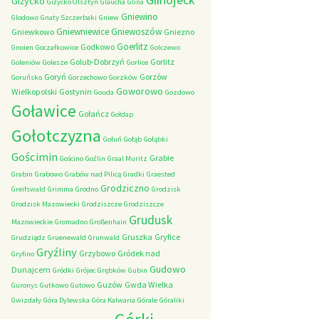
Giżycko
Giżycko Olsztyn
Glaucha
Glina
Gniewino
Glodowo
Gnaty Szczerbaki
Gniew
Gniewniewice
Gniewoszów
Gniewkowo
Gniezno
Goerlitz
Godkowo
Gnoien
Goczałkowice
Golczewo
Golub-Dobrzyń
Gorlitz
Goleniów
Golesze
Gorlice
Goryń
Gorzów
Goruńsko
Gorzechowo
Gorzków
Goworowo
Wielkopolski
Gostynin
Gouda
Gozdowo
Goławice
Gołańcz
Gołdap
Gołotczyzna
Gołuń
Gołąb
Gołąbki
Gościmin
Grabie
Gościno
Goźlin
Graal Muritz
Grabin
Grabowo
Grabów nad Pilicą
Gradki
Graested
Grodziczno
Greifswald
Grimma
Grodno
Grodzisk
Grodzisk Mazowiecki
Grodziszcze
Grodziszcze
Grudusk
Mazowieckie
Gromadno
Großenhain
Gruszka
Gryfice
Grudziądz
Gruenewald
Grunwald
Gryźliny
Grzybowo
Gródek nad
Gryfino
Gudowo
Dunajcem
Gródki
Grójec
Grębków
Gubin
Guzów
Gwda Wielka
Guronys
Gutkowo
Gutowo
Gwizdały
Góra Dylewska
Góra Kalwaria
Górale
Góraliki