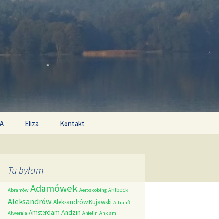
Search
/A
Eliza
Kontakt
for:
Tu byłam
Adamówek
Ahlbeck
Abramów
Aeroskobing
Aleksandrów
Aleksandrów Kujawski
Altranft
Andzin
Amsterdam
Alwernia
Anielin
Anklam