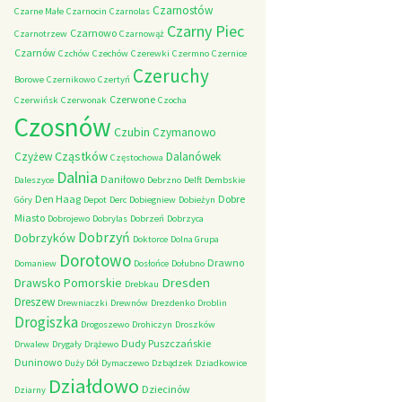
Czarnostów
Czarne Małe
Czarnocin
Czarnolas
Czarny Piec
Czarnowo
Czarnotrzew
Czarnowąż
Czarnów
Czchów
Czechów
Czerewki
Czermno
Czernice
Czeruchy
Borowe
Czernikowo
Czertyń
Czerwone
Czerwińsk
Czerwonak
Czocha
Czosnów
Czubin
Czymanowo
Cząstków
Czyżew
Dalanówek
Częstochowa
Dalnia
Daniłowo
Daleszyce
Debrzno
Delft
Dembskie
Den Haag
Dobre
Góry
Depot
Derc
Dobiegniew
Dobieżyn
Miasto
Dobrojewo
Dobrylas
Dobrzeń
Dobrzyca
Dobrzyń
Dobrzyków
Doktorce
Dolna Grupa
Dorotowo
Drawno
Domaniew
Dosłońce
Dołubno
Dresden
Drawsko Pomorskie
Drebkau
Dreszew
Drewniaczki
Drewnów
Drezdenko
Droblin
Drogiszka
Drogoszewo
Drohiczyn
Droszków
Dudy Puszczańskie
Drwalew
Drygały
Drążewo
Duninowo
Duży Dół
Dymaczewo
Dzbądzek
Dziadkowice
Działdowo
Dziecinów
Dziarny