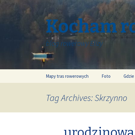
Kocham r
blog rowerowy Elizy
Skip
Mapy tras rowerowych
Foto
Gdzie
to
content
Tag Archives: Skrzynno
urodzinowa