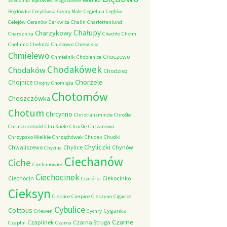
Wieczfnia
Bąkowiec
Błogosławie
Błotnica
Błędówko
Cecylówka
Cedry Małe
Cegielnia
Cegłów
Celejów
Ceranów
Cerkwica
Chalin
Charlottenlund
Chałupy
Charzykowy
Charsznica
Chechło
Chełm
Chełmno
Chełmża
Chlebowo
Chlewiska
Chmielewo
Choczewo
Chmielnik
Chobienice
Chodakówek
Chodaków
Chodzież
Chorzele
Chojnice
Chojny
Chomiąża
Chotomów
Choszczówka
Chotum
Chrcynno
Christiansminde
Chrośle
Chruszczobród
Chruściele
Chruśle
Chrzanowo
Chrzypsko Wielkie
Chrząchówek
Chudek
Chudki
Chyliczki
Chwaliszewo
Chylice
Chynów
Chycina
Ciechanów
Ciche
Ciechanowiec
Ciechocinek
Ciechocin
Ciekocinko
Cieciórki
Cieksyn
Cieplice
Cierpice
Cieszyno
Cigacice
Cybulice
Cottbus
Cyganka
Criewen
Cychry
Czarne
Czaplinek
Czarna Struga
Czaplin
Czarna