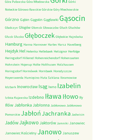
Górki
Góra Puławska
Góra Włodowska
Górki
Noteckie
Górowo Iławskie
Górskie
Góry Miechowskie
Gąsocin
Górzno
Gąbin
Gągolin
Gągławki
Głogów
Gładczyn
Głomsk
Głowaczów
Głuch
Głuchów
Głęboczek
Głusk
Głusko
Głębokie
Hajnówka
Hamburg
Hanna
Hannover
Harlev
Harsz
Havelberg
Hejdyk
Hel
Helenka
Hellebaek
Helsignor
Herfolge
Heringsdorf
Hillerod
Hohenreichendorf
Hohensaaten
Hohnstein
Hojerup
Holte
Holthusen
Holzhausen
Horingsdorf
Hormówek
Hornbaek
Horodyszcze
Hoyerswerda
Humięcino
Huta Szklana
Ibramowice
Izabelin
Isąg
Inowrocław
Iwno
Idzbark
Iława
Iłowo
Izdebno
Iły
Izbica Kujawska
Iłów
Jabłonka
Jabłonna
Jabłonowo
Jabłonowo
Jabłoń
Jachranka
Pomorskie
Jadwisin
Jajkowo
Jadów
Jaktorów
Janowiec
Jamniki
Janowo
Janowiec Kościelny
Januszew