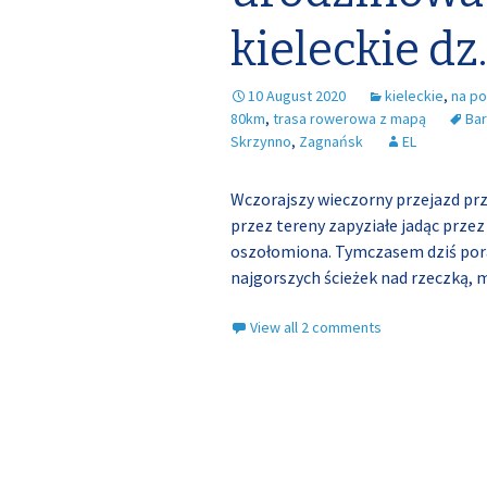
kieleckie dz
10 August 2020
kieleckie
,
na p
80km
,
trasa rowerowa z mapą
Ba
Skrzynno
,
Zagnańsk
EL
Wczorajszy wieczorny przejazd prz
przez tereny zapyziałe jadąc prze
oszołomiona. Tymczasem dziś pora
najgorszych ścieżek nad rzeczką,
View all 2 comments