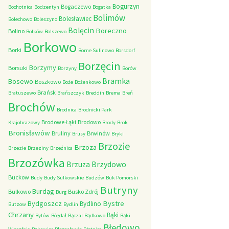
Bogurzyn
Bogaczewo
Bochotnica
Bodzentyn
Bogatka
Bolimów
Bolesławiec
Bolechowo
Boleszyno
Bolęcin
Boreczno
Bolino
Bolków
Bolszewo
Borkowo
Borki
Borne Sulinowo
Borsdorf
Borzęcin
Borzymy
Borsuki
Borzyny
Borów
Bramka
Bosewo
Boszkowo
Boże
Bożenkowo
Brańsk
Bratuszewo
Brańszczyk
Breddin
Brema
Breń
Brochów
Brodnica
Brodnicki Park
Brodowe Łąki
Brodowo
Krajobrazowy
Brody
Brok
Bronisławów
Bruliny
Brwinów
Brusy
Bryki
Brzozie
Brzoza
Brzezie
Brzeziny
Brzeźnica
Brzozówka
Brzydowo
Brzuza
Buckow
Budy
Budy Sulkowskie
Budzów
Buk Pomorski
Butryny
Burdąg
Bulkowo
Busko Zdrój
Burg
Bystre
Bydgoszcz
Bydlino
Butzow
Bydlin
Chrzany
Bąki
Bytów
Bógdał
Bączal
Bądkowo
Bąki
Błędowo