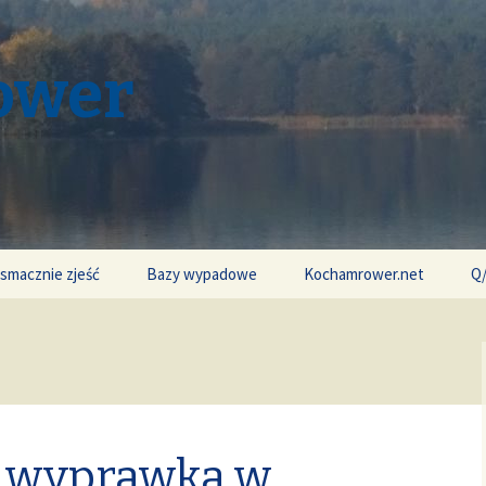
ower
 smacznie zjeść
Bazy wypadowe
Kochamrower.net
Q
 wyprawka w