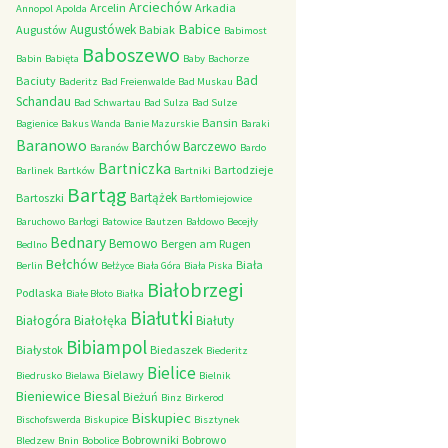
Arciechów
Arcelin
Arkadia
Annopol
Apolda
Babice
Augustówek
Augustów
Babiak
Babimost
Baboszewo
Babin
Babięta
Baby
Bachorze
Bad
Baciuty
Baderitz
Bad Freienwalde
Bad Muskau
Schandau
Bad Schwartau
Bad Sulza
Bad Sulze
Bansin
Bagienice
Bakus Wanda
Banie Mazurskie
Baraki
Baranowo
Barchów
Barczewo
Baranów
Bardo
Bartniczka
Bartodzieje
Barlinek
Bartków
Bartniki
Bartąg
Bartążek
Bartoszki
Bartłomiejowice
Baruchowo
Barłogi
Batowice
Bautzen
Bałdowo
Becejły
Bednary
Bemowo
Bergen am Rugen
Bedlno
Bełchów
Biała
Berlin
Bełżyce
Biała Góra
Biała Piska
Białobrzegi
Podlaska
Białe Błoto
Białka
Białutki
Białogóra
Białołęka
Białuty
Bibiampol
Białystok
Biedaszek
Biederitz
Bielice
Bielawy
Biedrusko
Bielawa
Bielnik
Bieniewice
Biesal
Bieżuń
Binz
Birkerod
Biskupiec
Bischofswerda
Biskupice
Bisztynek
Bobrowniki
Bobrowo
Bledzew
Bnin
Bobolice