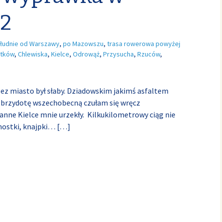
.2
ołudnie od Warszawy
,
po Mazowszu
,
trasa rowerowa powyżej
rtków
,
Chlewiska
,
Kielce
,
Odrowąż
,
Przysucha
,
Rzuców
,
ez miasto był słaby. Dziadowskim jakimś asfaltem
z brzydotę wszechobecną czułam się wręcz
nne Kielce mnie urzekły. Kilkukilometrowy ciąg nie
 mostki, knajpki…
[…]