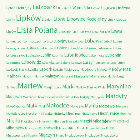
Lidzbark
Ligowo
Lidzbark Warmiński
Lichtajny
Linówno
Licheń
Lieske
Lipków
Lipno
Lipowiec Kościelny
Lipiny
Lipniak
Lipsk
Lipusz
Lisia Polana
Liwa
Lipów
Lisi Ogon
Liski
Liszyno
Litwinki
Liw
Lubawa
Lubajny
Lubartów
Lommatsch
Lommatzsch
Loretto
Lubań
Lubań
Lubicz
Lubeka
Nowogrodziec
Lubiatowo
Lubiechów
Lubiejew
Lubiejewo
Lubiel
Lubniewice
Lubomin
Lublin
Lubieszewo
Lublewko
Lubmin
Lubomierz
Lubowidz
Luszyn
Lubomino
Lucynów
Lundeborg
Lusowo
Lusławice
Luta
Lutry
Maków Maz.
Lębork
Lwówek Śląski
Lyndby
Lędzin
Macierzysz
Magdeburg
Maków
Malbork
Malużyn
Margonin
Marianów
Malchin
Malmo
Mareczki
Marienburg
Mariew
Marynino
Marki
Schloss
Marijampole
Marlow
Martwa Wisła
Małdyty
Marzewo
Marzęcino
Marózek
Maszewo
Matyldów
Matyty
Maurycew
Małocice
Małkinia
Mańki
Mdzewo
Meißen
Małe Cybulice
Małyszyn
Miedniewice
Miechów
Melibdorzyce
Mescherin
Miastko
Michrów
Mieczkowo
Mielnica
Mierki
Mikołajew
Mikołajki
Mieszki
Mierziączka
Mierzwin
Mierzyn
Mieszaki
Milanówek
Mikołajów
Miksztal
Milcz
Milicz
Mirsk
Mirzec
Mirów
MISIE
Miączyn
Mistrzewice
Miszory
Miąse
Międzyborów
Międzybór
Międzybórz