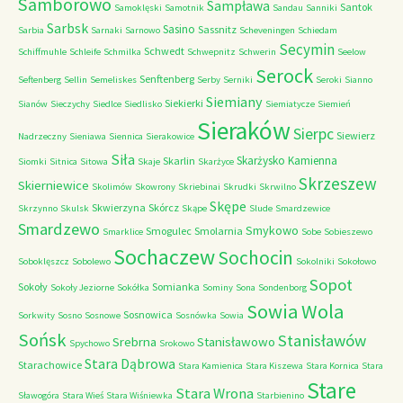
Samborowo
Sampława
Santok
Samoklęski
Samotnik
Sandau
Sanniki
Sarbsk
Sasino
Sassnitz
Sarbia
Sarnaki
Sarnowo
Scheveningen
Schiedam
Secymin
Schwedt
Schiffmuhle
Schleife
Schmilka
Schwepnitz
Schwerin
Seelow
Serock
Senftenberg
Seftenberg
Sellin
Semeliskes
Serby
Serniki
Seroki
Sianno
Siemiany
Siekierki
Sianów
Sieczychy
Siedlce
Siedlisko
Siemiatycze
Siemień
Sieraków
Sierpc
Siewierz
Nadrzeczny
Sieniawa
Siennica
Sierakowice
Siła
Skarżysko Kamienna
Skarlin
Siomki
Sitnica
Sitowa
Skaje
Skarżyce
Skrzeszew
Skierniewice
Skolimów
Skowrony
Skriebinai
Skrudki
Skrwilno
Skępe
Skwierzyna
Skórcz
Skrzynno
Skulsk
Skąpe
Slude
Smardzewice
Smardzewo
Smykowo
Smogulec
Smolarnia
Smarklice
Sobe
Sobieszewo
Sochaczew
Sochocin
Soboklęszcz
Sobolewo
Sokolniki
Sokołowo
Sopot
Sokoły
Somianka
Sokoły Jeziorne
Sokółka
Sominy
Sona
Sondenborg
Sowia Wola
Sosnowica
Sorkwity
Sosno
Sosnowe
Sosnówka
Sowia
Sońsk
Stanisławów
Srebrna
Stanisławowo
Spychowo
Srokowo
Stara Dąbrowa
Starachowice
Stara Kamienica
Stara Kiszewa
Stara Kornica
Stara
Stare
Stara Wrona
Sławogóra
Stara Wieś
Stara Wiśniewka
Starbienino