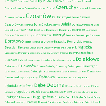
Czarny Piec
Czarnowo
Czarnów
Czarnowąż
Czchów
Czechów
Czerewki
Czeruchy
Czermno
Czernice Borowe
Czernikowo
Czertyń
Czerwińsk
Czerwonak
Czosnów
Czubin
Czymanowo
Czyżew
Czerwone
Czocha
Dalnia
Cząstków
Dalanówek
Daniłowo
Częstochowa
Daleszyce
Debrzno
Delft
Den Haag
Dobre Miasto
Dembskie Góry
Depot
Derc
Dobiegniew
Dobieżyn
Dobrojewo
Dobrzyń
Dobrzyków
Dobrylas
Dobrzeń
Dobrzyca
Doktorce
Dolna Grupa
Domaniew
Dorotowo
Drawsko Pomorskie
Drawno
Dosłońce
Dołubno
Drebkau
Drogiszka
Dresden
Dreszew
Drewniaczki
Drewnów
Drezdenko
Droblin
Dudy Puszczańskie
Drogoszewo
Drohiczyn
Droszków
Drwalew
Drygały
Drążewo
Działdowo
Duninowo
Duży Dół
Dymaczewo
Dzbądzek
Dziadkowice
Dziarny
Dziekanów
Dzierzgoń
Dziecinów
Dzierzgowo
Dziekanów Leśny
Dziemiany
Dziwnów
Dzierżążnia
Dzierzgów
Dzierżoniów
Dziewierzewo
Dziećmirowice
Dziunin
Dąbrowa
Dziwnówek
Dąbie
Dąbroszyn
Dąbrowa Białostocka
Dąbrowice
Dębina
Dębe
Dąbrówno
Dąbrówka
Dębionek
Dębki
Dęblin
Dębniki
Długosiodło
Dłużek
Dłużka
Dłużniewo
Dębowo
Dłużewo
Dźwierzuty
Dźwirzuty
Elbląg
Dźwirzyno
Elgnówko
Edwardów
Elżbietów
Erurt
Ełk Szyba
Fabianki
Faborgi
Flensburg
Falkowo
Flansburg
Florynki
Franciszkowo
Fredericia
Friedland
Friedrichstahl