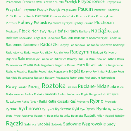
Przyborowice
Przełęk
Przewodowo
Przeszkoda
Przewóz Nurski
Przybysław
Psucin
Przystań
Przytyk
Przyłęk
Przysucha
Przęsławice
Pszczew
Pszczyna
Puck
Pustelnik
Pulsnitz
Purda
Puszcza Mariańska
Puszcza Piska
Puszczykowo
Puławy
Pułtusk
Płochocin
Puttbus
Pyrzowice
Pyrzyce
Pyzdry
Pławno
Raciąż
Płock
Płońsk
Płoniawy
Płudy
Płociczno
Płoty
Racibory
Raciążek
Radom
Racławice
Radawiec
Radgoszcz
Radojewo
Radomierz
Radomierzyce
Radomka
Radoszki
Radomno
Radomsko
Radysy
Radzanowo
Radzanów
Radzewo
Radzieje
Radzymin
Rajkowo
Radziejowice
Radzikowo
Radzików
Radziwiłów
Radzyń
Raki
Rajszew
Rakoszyce
Rakowice
Rakowiec
Ramoty
Ramuki
Ramułtowice
Rathen
Rawa
Rewal
Rawka
Reszel
Mazowiecka
Reda
Regielnica
Regimin
Resko
Ribnitz
Ringebalde
Rogóż
Roguszyn
Rojewo
Rokitno
Rochale
Rogalice
Rogalin
Rogoziniec
Rokitnica
Ropa
Roskilde
Rossoszyca
Rostock
Rostow
Roszczyce
Rotenburg
Rothenburg
Rotterdam
Roztoka
Ruciane-Nida
Rowy
Rozogi
Ruda
Rozalin
Rożnów
Ruda
Rudniki
Ruszczyce
Białaczowska
Rudna
Rudnica
Rudno Jeziorowe
Rugia
Rungsted
Rybno
Ruś
Rutki Kossaki
Ruszkowo
Rutki
Rutka-Tartak
Rybienko
Rybojady
Rychnowo
Rynia
Rydzewo
Ryki
Rynek
Rychliki
Ryczywół
Ryn
Rypin
Ryte
Rząśnik
Błota
Rytro
Rzeczyca
Rzepniki
Rzeszów
Rzuców
Rzymsko
Różan
Rąbież
Rąblów
Rączki
Sadowne Węgrowskie
Sady
Sadoleś
Sabinka
Sadowie