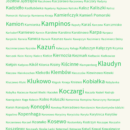
Józefów
Jędrzejów
Kaczorowo
Kaczory
Kaczkowo
Kaczorowy
Kadyny
Kadzidło
Kaliszki
Kalisz
Kadłubówka
Kajetany
Kajkowo
Kalisko
Kalisz
Kamieńczyk
Kamień Pomorski
Pomorski
Kalvarija
Kamienna Knieja
Kampinos
Kamion
Karaś
Kamionka
Karczmisko
Kaputy
Karczew
Karpa
Karniewo
Karolew
Karolino
Karolinowo
Karlsdorf
Karnin
Karpacz
Karwica
Kaunas
Karpniki
Karwia
Karwik
Kawki
Kawęczyn
Kazimierz
Kazimierz Dolny
Kazuń
Kałuszyn
Kałęczyn
Kcynia
Kazimierzowo
Kaznów
Kałeczyny
Kaługa
Kiernozia
Kiezmark
Kielce
Kerszek
Kicin
Kiciny
Kiekrz
Kiełbaski
Kiełkowice
Klaudyn
Kiścinne
Kikół
Kisiny
Kiełpin
Kilonia
Kiełpino
Klampenborg
Klembów
Klekotki
Klewinowo
Klewki
Kleczew
Kleinkoschen
Kleszczów
Klukowo
Kobiałka
Kniewo
Kluczewo
Kluki
Klępsk
Knieja
Kobylanka
Koczargi
Kobyłka
Kociesze
Kocień Wielki
Kociołek
Koczała
Kodeń
Kodrąb
Kolno
Koluszki
Koenigstein
Koge
Kolesin
Komornica
Kompina
Konarzyny
Koniecpol
Konopki
Konin
Konojady
Konradowo
Konotop
Konstancin
Konstantynów Łódzki
Kopenhaga
Korytnica
Korytów
Kopalino
Koronowo
Koryciny
Koryciska
Koryta
Kosewo
Kosewko
Kostrzyn
Korzeniewo
Korzeń
Kostomłoty
Koszajec
Koszalin
Koszelewy
Kotuń
Kowal
Kowalewice
Koszwały
Kosów Lacki
Kotermań
Kotowice