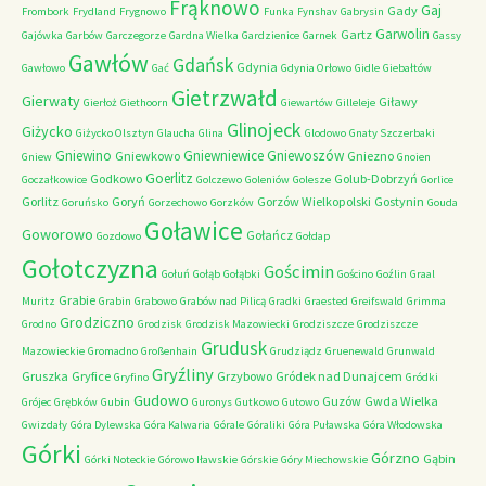
Frąknowo
Gaj
Gady
Frombork
Frydland
Frygnowo
Funka
Fynshav
Gabrysin
Garwolin
Gartz
Gajówka
Garbów
Garczegorze
Gardna Wielka
Gardzienice
Garnek
Gassy
Gawłów
Gdańsk
Gdynia
Gawłowo
Gać
Gdynia Orłowo
Gidle
Giebałtów
Gietrzwałd
Gierwaty
Giławy
Gierłoż
Giethoorn
Giewartów
Gilleleje
Glinojeck
Giżycko
Giżycko Olsztyn
Glaucha
Glina
Glodowo
Gnaty Szczerbaki
Gniewino
Gniewniewice
Gniewoszów
Gniewkowo
Gniezno
Gniew
Gnoien
Goerlitz
Godkowo
Golub-Dobrzyń
Goczałkowice
Golczewo
Goleniów
Golesze
Gorlice
Gorlitz
Goryń
Gorzów Wielkopolski
Gostynin
Goruńsko
Gorzechowo
Gorzków
Gouda
Goławice
Goworowo
Gołańcz
Gozdowo
Gołdap
Gołotczyzna
Gościmin
Gołuń
Gołąb
Gołąbki
Gościno
Goźlin
Graal
Grabie
Muritz
Grabin
Grabowo
Grabów nad Pilicą
Gradki
Graested
Greifswald
Grimma
Grodziczno
Grodno
Grodzisk
Grodzisk Mazowiecki
Grodziszcze
Grodziszcze
Grudusk
Mazowieckie
Gromadno
Großenhain
Grudziądz
Gruenewald
Grunwald
Gryźliny
Gruszka
Gryfice
Grzybowo
Gródek nad Dunajcem
Gryfino
Gródki
Gudowo
Guzów
Gwda Wielka
Grójec
Grębków
Gubin
Guronys
Gutkowo
Gutowo
Gwizdały
Góra Dylewska
Góra Kalwaria
Górale
Góraliki
Góra Puławska
Góra Włodowska
Górki
Górzno
Gąbin
Górki Noteckie
Górowo Iławskie
Górskie
Góry Miechowskie