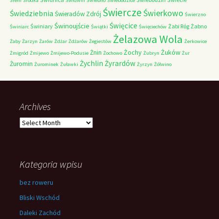
Śrem
Śródka
Świdwin
Świebno
Świebodzice
Świercze
Świerkowo
Świedziebnia
Świeradów Zdrój
Świerzno
Świnoujście
Święcice
Świniary
Żabi Róg
Żabno
Świniarc
Świątki
Święciechów
Żelazowa Wola
Żaby
Żarzyn
Żarów
Żdżar
Żdżarów
Żegiestów
Żerkowice
Żochy
Żuków
Żnin
Żmigród
Żmijewo
Żmijewo-Podusie
Żochowo
Żubryn
Żur
Żychlin
Żyrardów
Żuromin
Żurominek
Żuławki
Żyrzyn
Żółwino
Archives
Archives
Kategoria wpisu
bez roweru
Bliski Wschód
Daleki Zachód