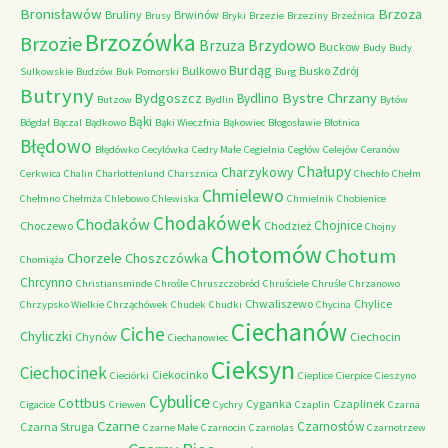
Bronisławów
Brzoza
Bruliny
Brwinów
Brusy
Bryki
Brzezie
Brzeziny
Brzeźnica
Brzozówka
Brzozie
Brzydowo
Brzuza
Buckow
Budy
Budy
Burdąg
Bulkowo
Busko Zdrój
Sulkowskie
Budzów
Buk Pomorski
Burg
Butryny
Bystre Chrzany
Bydgoszcz
Bydlino
Butzow
Bydlin
Bytów
Bąki
Bógdał
Bączal
Bądkowo
Bąki Wieczfnia
Bąkowiec
Błogosławie
Błotnica
Błędowo
Błędówko
Cecylówka
Cedry Małe
Cegielnia
Cegłów
Celejów
Ceranów
Chałupy
Charzykowy
Cerkwica
Chalin
Charlottenlund
Charsznica
Chechło
Chełm
Chmielewo
Chełmno
Chełmża
Chlebowo
Chlewiska
Chmielnik
Chobienice
Chodakówek
Chodaków
Chojnice
Choczewo
Chodzież
Chojny
Chotomów
Chotum
Chorzele
Choszczówka
Chomiąża
Chrcynno
Christiansminde
Chrośle
Chruszczobród
Chruściele
Chruśle
Chrzanowo
Chwaliszewo
Chylice
Chrzypsko Wielkie
Chrząchówek
Chudek
Chudki
Chycina
Ciechanów
Ciche
Chyliczki
Chynów
Ciechocin
Ciechanowiec
Cieksyn
Ciechocinek
Ciekocinko
Cieciórki
Cieplice
Cierpice
Cieszyno
Cybulice
Cottbus
Cyganka
Czaplinek
Cigacice
Criewen
Cychry
Czaplin
Czarna
Czarne
Czarnostów
Czarna Struga
Czarne Małe
Czarnocin
Czarnolas
Czarnotrzew