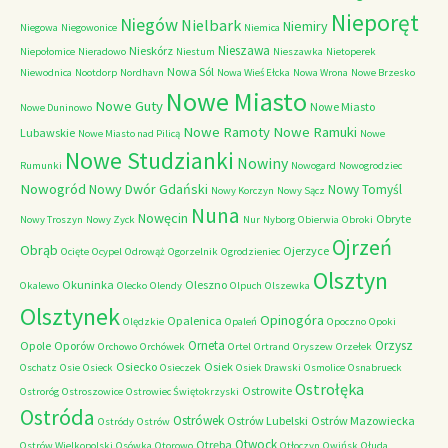
Nieporęt
Niegów
Nielbark
Niemiry
Niegowa
Niegowonice
Niemica
Nieszawa
Nieskórz
Niepołomice
Nieradowo
Niestum
Nieszawka
Nietoperek
Nowa Sól
Niewodnica
Nootdorp
Nordhavn
Nowa Wieś Ełcka
Nowa Wrona
Nowe Brzesko
Nowe Miasto
Nowe Guty
Nowe Miasto
Nowe Duninowo
Nowe Ramoty
Nowe Ramuki
Lubawskie
Nowe Miasto nad Pilicą
Nowe
Nowe Studzianki
Nowiny
Rumunki
Nowogard
Nowogrodziec
Nowogród
Nowy Dwór Gdański
Nowy Tomyśl
Nowy Korczyn
Nowy Sącz
Nuna
Nowęcin
Obryte
Nowy Troszyn
Nowy Zyck
Nur
Nyborg
Obierwia
Obroki
Ojrzeń
Obrąb
Ojerzyce
Ocięte
Ocypel
Odrowąż
Ogorzelnik
Ogrodzieniec
Olsztyn
Okuninka
Oleszno
Okalewo
Olecko
Olendy
Olpuch
Olszewka
Olsztynek
Opinogóra
Opalenica
Olędzkie
Opaleń
Opoczno
Opoki
Orneta
Orzysz
Opole
Oporów
Orchowo
Orchówek
Ortel
Ortrand
Oryszew
Orzełek
Osiecko
Osiek
Oschatz
Osie
Osieck
Osieczek
Osiek Drawski
Osmolice
Osnabrueck
Ostrołęka
Ostrowite
Ostroróg
Ostroszowice
Ostrowiec Świętokrzyski
Ostróda
Ostrówek
Ostrów Lubelski
Ostrów Mazowiecka
Ostródy
Ostrów
Otwock
Otręba
Ostrów Wielkopolski
Osówka
Otorowo
Otłoczyn
Owińsk
Ołuda