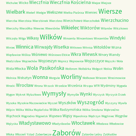
Wieczfnia Kościelna
Wieczfnia
Wicko
Wichulec
Wiejce
Wiejsce
Wiersze
Wielbark
Wieliszew
Wieniec
Wieleń
Wielgie
Wielka Piaśnica
Wierzchucino
Wierzchowo
Wierzba
Wierzbica
Wierzbinek
Wierzbno
Wierzchołek
Wikielec
Wiktorów
Wierzchy
Wiesiółka
Wiewiec
Wiewiórów
Wilanów
Wilczkowo
Wilków
Windyki
Wilkasy
Wilczęta
Wilga
Wincenta
Wincentowo
Wincentów
Winnica
Wirwajdy
Wisełka
Witoldów
Wizna
Winiec
Witkowo
Witnica
Wkra
Wlewsk
Wiśniewo
Wnory Wandy
Więcławice
Wiślica
Wiśniowo Ełckie
Wojcieszyn
Wojszczyce
Wodzisław
Wojciechów
Wojnicz
Wojnowice
Wojszki
Wola
Wola Pasikońska
Wolin
Wola Młocka
Wolbrom
Wolbórka
Wolgast
Wolica
Worliny
Wonna
Wolsztyn
Wolnica
Worgule
Wołkowe
Wriezen
Wrocimowice
Wrocław
Września
Wydminy
Wrocki
Wrona
Wrzask
Wrzeście
Wrząca
WTR
Wygoda
Wymysły
Wynki
Wygon
Wykrot
Wylazłowo
Wymyśle
Wyrzysk
Wyrzysk Osiek
Wyszogród
Wyszków
Wysoka
Wysokie Mazowieckie
Wyszel
Wyszyny
Wywła
Wólka Radzymińska
Wójcin
Wólka
Wólka Majdańska
Wólka Smolana
Wąbrzeźno
Wąsy
Wąchock
Wąsewo
Węgrów
Wągrodno
Wąpielsk
Wąwolnica
Wędrzyn
Węgliniec
Władysławowo
Włocławek
Wężyska
Władysławów
Włodawa
Włodowice
Zaborów
Włoka
Włosień
Ystad
Zaberbecze
Zaborów Leśny
Zabłudów