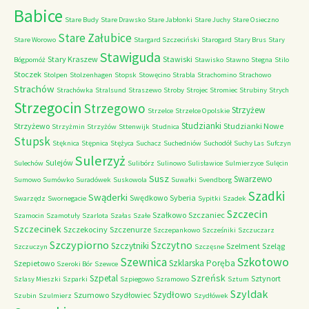
Babice
Stare Budy
Stare Drawsko
Stare Jabłonki
Stare Juchy
Stare Osieczno
Stare Załubice
Stare Worowo
Stargard Szczeciński
Starogard
Stary Brus
Stary
Stawiguda
Stary Kraszew
Stawiski
Bógpomóż
Stawisko
Stawno
Stegna
Stilo
Stoczek
Stolpen
Stolzenhagen
Stopsk
Stowęcino
Strabla
Strachomino
Strachowo
Strachów
Strachówka
Stralsund
Straszewo
Stroby
Strojec
Stromiec
Strubiny
Strych
Strzegocin
Strzegowo
Strzyżew
Strzelce
Strzelce Opolskie
Studzianki
Strzyżewo
Studzianki Nowe
Strzyżmin
Strzyżów
Sttenwijk
Studnica
Stupsk
Stęknica
Stępnica
Stężyca
Suchacz
Suchedniów
Suchodół
Suchy Las
Sufczyn
Sulerzyż
Sulejów
Sulechów
Sulibórz
Sulinowo
Sulisławice
Sulmierzyce
Sulęcin
Susz
Swarzewo
Sumowo
Sumówko
Suradówek
Suskowola
Suwałki
Svendborg
Szadki
Swąderki
Swędkowo
Syberia
Swarzędz
Swornegacie
Sypitki
Szadek
Szczecin
Szałkowo
Szczaniec
Szamocin
Szamotuły
Szarlota
Szałas
Szałe
Szczecinek
Szczekociny
Szczenurze
Szczepankowo
Szcześniki
Szczuczarz
Szczypiorno
Szczytno
Szczytniki
Szelment
Szeląg
Szczuczyn
Szczęsne
Szkotowo
Szewnica
Szklarska Poręba
Szepietowo
Szeroki Bór
Szewce
Szreńsk
Szpetal
Sztynort
Szlasy Mieszki
Szparki
Szpiegowo
Szramowo
Sztum
Szyldak
Szydłowo
Szumowo
Szydłowiec
Szubin
Szulmierz
Szydłówek