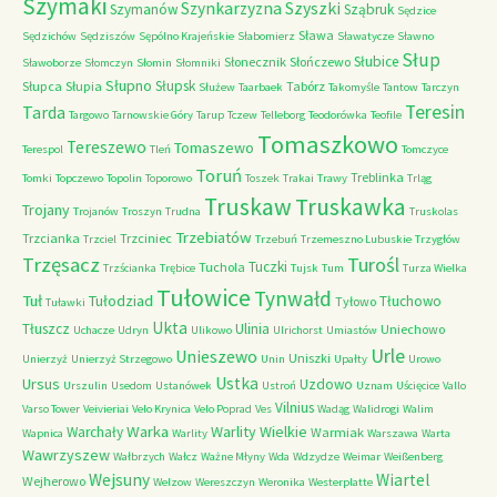
Szymaki
Szyszki
Szynkarzyzna
Szymanów
Sząbruk
Sędzice
Sława
Sędzichów
Sędziszów
Sępólno Krajeńskie
Słabomierz
Sławatycze
Sławno
Słup
Słubice
Słonecznik
Słończewo
Sławoborze
Słomczyn
Słomin
Słomniki
Słupno
Słupsk
Słupca
Słupia
Tabórz
Służew
Taarbaek
Takomyśle
Tantow
Tarczyn
Teresin
Tarda
Targowo
Tarnowskie Góry
Tarup
Tczew
Telleborg
Teodorówka
Teofile
Tomaszkowo
Tereszewo
Tomaszewo
Terespol
Tleń
Tomczyce
Toruń
Treblinka
Tomki
Topczewo
Topolin
Toporowo
Toszek
Trakai
Trawy
Trląg
Truskaw
Truskawka
Trojany
Trojanów
Troszyn
Trudna
Truskolas
Trzebiatów
Trzcianka
Trzciniec
Trzciel
Trzebuń
Trzemeszno Lubuskie
Trzygłów
Trzęsacz
Turośl
Tuczki
Tuchola
Trzścianka
Trębice
Tujsk
Tum
Turza Wielka
Tułowice
Tynwałd
Tuł
Tułodziad
Tłuchowo
Tyłowo
Tuławki
Ukta
Tłuszcz
Ulinia
Uniechowo
Uchacze
Udryn
Ulikowo
Ulrichorst
Umiastów
Urle
Unieszewo
Uniszki
Unierzyż
Unierzyż Strzegowo
Unin
Upałty
Urowo
Ustka
Ursus
Uzdowo
Urszulin
Usedom
Ustanówek
Ustroń
Uznam
Uścięcice
Vallo
Vilnius
Varso Tower
Veivieriai
Velo Krynica
Velo Poprad
Ves
Wadąg
Walidrogi
Walim
Warka
Warlity Wielkie
Warchały
Warmiak
Wapnica
Warlity
Warszawa
Warta
Wawrzyszew
Wałbrzych
Wałcz
Ważne Młyny
Wda
Wdzydze
Weimar
Weißenberg
Wejsuny
Wiartel
Wejherowo
Welzow
Wereszczyn
Weronika
Westerplatte