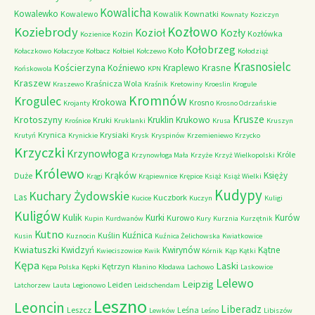
Kowalicha
Kowalewko
Kowalewo
Kowalik
Kownatki
Kownaty
Koziczyn
Kozłowo
Koziebrody
Kozioł
Kozły
Kozin
Kozłówka
Kozienice
Kołobrzeg
Koło
Kołaczkowo
Kołaczyce
Kołbacz
Kołbiel
Kołczewo
Kołodziąż
Krasnosielc
Kościerzyna
Krasne
Koźniewo
Kraplewo
Końskowola
KPN
Kraszew
Kraśnicza Wola
Kraszewo
Kraśnik
Kretowiny
Kroeslin
Krogule
Kromnów
Krogulec
Krokowa
Krosno
Krojanty
Krosno Odrzańskie
Krusze
Krotoszyny
Kruklin
Krukowo
Kruki
Krośnice
Kruklanki
Krusa
Kruszyn
Krynica
Krysiaki
Krutyń
Krynickie
Krysk
Kryspinów
Krzemieniewo
Krzycko
Krzyczki
Krzynowłoga
Króle
Krzynowłoga Mała
Krzyże
Krzyż Wielkopolski
Królewo
Krąków
Księży
Duże
Krągi
Krąpiewnice
Krępice
Książ
Książ Wielki
Kudypy
Kuchary Żydowskie
Las
Kuczbork
Kucice
Kuczyn
Kuligi
Kuligów
Kulik
Kurki
Kurów
Kurowo
Kupin
Kurdwanów
Kury
Kurznia
Kurzętnik
Kutno
Kuźnica
Kuślin
Kusin
Kuznocin
Kuźnica Żelichowska
Kwiatkowice
Kwiatuszki
Kwidzyń
Kwirynów
Kątne
Kwieciszowice
Kwik
Kórnik
Kąp
Kątki
Kępa
Laski
Kętrzyn
Kępa Polska
Kępki
Kłanino
Kłodawa
Lachowo
Laskowice
Lelewo
Leipzig
Leiden
Latchorzew
Lauta
Legionowo
Leidschendam
Leszno
Leoncin
Liberadz
Leszcz
Leśna
Lewków
Leśno
Libiszów