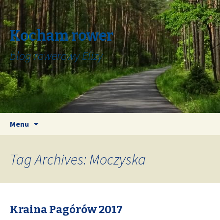
Kocham rower
blog rowerowy Elizy
Skip
Search
Menu
to
for:
content
Tag Archives: Moczyska
Kraina Pagórów 2017