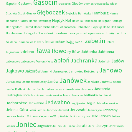
Gąsocin
Gągolin
Gągławki
Głogów
Gładczyn
Głomsk
Głowaczów
Głuch
Głęboczek
Hamburg
Głuchów
Głusk
Głusko
Głębokie
Hajnówka
Hanna
Hejdyk
Hel
Hannover
Harlev
Harsz
Havelberg
Helenka
Hellebaek
Helsignor
Herfolge
Heringsdorf
Hillerod
Hohenreichendorf
Hohensaaten
Hohnstein
Hojerup
Holte
Holthusen
Holzhausen
Horingsdorf
Hormówek
Hornbaek
Horodyszcze
Hoyerswerda
Humięcino
Huta
Izabelin
Isąg
Inowrocław
Iwno
Szklana
Ibramowice
Idzbark
Izbica
Iława
Iłowo
Iłów
Jabłonka
Izdebno
Jabłonna
Iły
Kujawska
Jabłoń
Jachranka
Jadów
Jabłonowo
Jabłonowo Pomorskie
Jadwisin
Janowo
Jajkowo
Jaktorów
Janowiec
Janowiec Kościelny
Jamniki
Janówek
Janów
Januszew
Januszewice
Jany
Janówko
Janów Lubelski
Jastarnia
Janów Podlaski
Jarmatów
Jarnatów
Jarnice
Jarosławiec
Jasionna
Jastrzębia Góra
Jedlanka
Jaszkowo
Jawiszowice
Jawor
Jaworze
Jedliński
Jedwabno
Jednorożec
Jedwabne
Jeglin
Jeglijowiec
Jelcz-Laskowice
Jerzwałd
Jelenia Góra
Jeziorany
Jeleń
Jemna
Jerichov
Jerwałd
Jezierzyce
Jeżewo
Jeże
Jezioro
Jezioro Rożnowskie
jezioro Wulpińskie
Jeziorszczyzna
Jeżów
Joniec
Jurzyn
Jurata
Jugowice
Jonava
Julinek
Juliszew
Jurki
Józefkowo