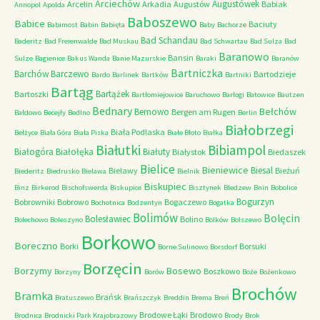
Arciechów
Augustówek
Arcelin
Arkadia
Augustów
Babiak
Annopol
Apolda
Baboszewo
Babice
Baciuty
Babimost
Babin
Babięta
Baby
Bachorze
Bad Schandau
Baderitz
Bad Freienwalde
Bad Muskau
Bad Schwartau
Bad Sulza
Bad
Baranowo
Bansin
Sulze
Bagienice
Bakus Wanda
Banie Mazurskie
Baraki
Baranów
Bartniczka
Barchów
Barczewo
Bartodzieje
Bardo
Barlinek
Bartków
Bartniki
Bartąg
Bartążek
Bartoszki
Bartłomiejowice
Baruchowo
Barłogi
Batowice
Bautzen
Bednary
Bełchów
Bemowo
Bergen am Rugen
Bałdowo
Becejły
Bedlno
Berlin
Białobrzegi
Biała Podlaska
Bełżyce
Biała Góra
Biała Piska
Białe Błoto
Białka
Białutki
Bibiampol
Białogóra
Białołęka
Białuty
Białystok
Biedaszek
Bielice
Bieniewice
Biesal
Bielawy
Bieżuń
Biederitz
Biedrusko
Bielawa
Bielnik
Biskupiec
Binz
Birkerod
Bischofswerda
Biskupice
Bisztynek
Bledzew
Bnin
Bobolice
Bogurzyn
Bobrowniki
Bobrowo
Bogaczewo
Bochotnica
Bodzentyn
Bogatka
Bolimów
Bolęcin
Bolesławiec
Bolino
Bolechowo
Boleszyno
Bolków
Bolszewo
Borkowo
Boreczno
Borki
Borsuki
Borne Sulinowo
Borsdorf
Borzęcin
Borzymy
Bosewo
Boszkowo
Borzyny
Borów
Boże
Bożenkowo
Brochów
Bramka
Brańsk
Bratuszewo
Brańszczyk
Breddin
Brema
Breń
Brodowe Łąki
Brodowo
Brodnica
Brodnicki Park Krajobrazowy
Brody
Brok