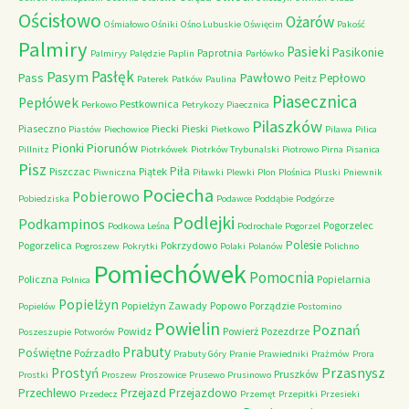
Ościsłowo
Ożarów
Ośmiałowo
Ośniki
Ośno Lubuskie
Oświęcim
Pakość
Palmiry
Pasieki
Pasikonie
Paprotnia
Palmiryy
Palędzie
Paplin
Parłówko
Pasłęk
Pasym
Pawłowo
Pass
Pepłowo
Peitz
Paterek
Patków
Paulina
Piasecznica
Pepłówek
Pestkownica
Perkowo
Petrykozy
Piaecznica
Pilaszków
Piaseczno
Piecki
Pieski
Piastów
Piechowice
Pietkowo
Pilawa
Pilica
Piorunów
Pionki
Pillnitz
Piotrkówek
Piotrków Trybunalski
Piotrowo
Pirna
Pisanica
Pisz
Piła
Piszczac
Piątek
Piwniczna
Piławki
Plewki
Plon
Plośnica
Pluski
Pniewnik
Pociecha
Pobierowo
Pobiedziska
Podawce
Poddąbie
Podgórze
Podlejki
Podkampinos
Pogorzelec
Podkowa Leśna
Podrochale
Pogorzel
Polesie
Pogorzelica
Pokrzydowo
Pogroszew
Pokrytki
Polaki
Polanów
Polichno
Pomiechówek
Pomocnia
Policzna
Popielarnia
Polnica
Popielżyn
Popielżyn Zawady
Popowo
Porządzie
Popielów
Postomino
Powielin
Poznań
Powidz
Powierż
Pozezdrze
Poszeszupie
Potworów
Prabuty
Poświętne
Poźrzadło
Prabuty Góry
Pranie
Prawiedniki
Prażmów
Prora
Przasnysz
Prostyń
Pruszków
Prostki
Proszew
Proszowice
Prusewo
Prusinowo
Przechlewo
Przejazd
Przejazdowo
Przedecz
Przemęt
Przepitki
Przesieki