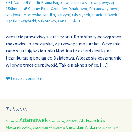
1 April 2017
Kraina Pagórów
,
trasa rowerowa powyżej
150km
Czarny Piec
,
Czosnów
,
Działdowo
,
Frąknowo
,
Iłowo
,
Kozłowo
,
Moczyska
,
Modlin
,
Narzym
,
Olsztynek
,
Pomiechówek
,
Rączki
,
Swąderki
,
Szkotowo
,
Łyna
EL
wreszcie prawdziwy start sezonu. Kombinacyjna wyprawa
mazowiecko-mazurska, z przewagą mazurską:) Wcześnie
rano startuję w kierunku Modlina i z czterdziestką na
liczniku łapię pociąg do Działdowa. Wlecze się koszmarnie i
w Iłowie tracę cierpliwość. Takie piękne słońce.
[…]
Leave a comment
Tu byłam
Adamówek
Aleksandrów
Ahlbeck
Abramów
Aeroskobing
Andzin
Aleksandrów Kujawski
Amsterdam
Altranft
Alwernia
Anielin
Anklam