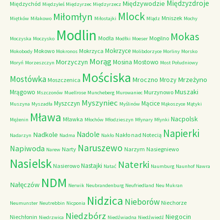
Międzyzdroje
Międzywodzie
Międzychód
Międzyleś
Międzyrzec
Międzyrzecz
Mlock
Miłomłyn
Mniszek
Miętków
Miłakowo
Miłostajki
Mlądz
Mochy
Modlin
Mokas
Modła
Mogilno
Moczyska
Moczysko
Modłki
Moeser
Mokrzyce
Mokowo
Mokrzyca
Mokobody
Mokronos
Molibdorzyce
Morliny
Morsko
Morąg
Morzyczyn
Mosina
Mostowo
Moryń
Morzeszczyn
Most Południowy
Mościska
Mostówka
Mrzeżyno
Mroczno
Mrozy
Moszczenica
Muszaki
Mrągowo
Murzynowo
Mszczonów
Muellrose
Muncheberg
Murowaniec
Myszyniec
Myszczyn
Mącice
Muszyna
Myszadła
Myślinów
Mąkoszyce
Mątyki
Mława
Nacpolsk
Mławka
Mężenin
Młochów
Młodzieszyn
Młynary
Młynki
Napierki
Nadkole
Nadole
Nakło nad Notecią
Nadarzyn
Nadma
Nakło
Naruszewo
Napiwoda
Narty
Narzym
Nasiegniewo
Narew
Nasielsk
Naterki
Nastajki
Nasierowo
Natać
Naumburg
Naunhof
Nawra
NDM
Nałęczów
Nerwik
Neubrandenburg
Neufriedland
Neu Mukran
Nidzica
Nieborów
Niechorze
Neumunster
Neutrebbin
Nicponia
Niedzbórz
Niegocin
Niechłonin
Niedrzwica
Niedźwiadna
Niedźwiedź