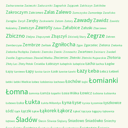
Zacharzowice
Zacieczki
Zaduszniki
Zagnańsk
Zajączek
Zakliczyn
Zaklików
Zalas
Zalewo
Zakroczym
Zakrzewo
Zamczysko
Zamordeje
Zarańsko
Zawady
Zawidz
Zaręby
Zarogów
Zaryń
Zaskwierki
Zatom
Zatory
Zawidz
Zawroty
Załubice
Zawiszyn
Załuski
Kościelny
Załom
Zbarzewo
Zegrze
Zbiczno
Zbąszyń
Zbójna
Zbąszynek
Zdziwój Stary
Zehren
Zgniłocha
Zembrze
Zgorzelec
Zielona
Zemborzyce
Zeńbok
Zgon
Zielonka
Zwartowo
Zielonka Pasłęcka
Zielonki
Ziemsko
Zienki
Zinnowitz
Zwiniarz
Zwoleń
Złotoria
Złocieniec
Złotniki
Zwolle
Zygmuntowo
Zławieś Wielka
Złotniki Kujawskie
Łacha
Łabiszyn
Łagów
Złoty Las
Złoty Potok
Ćmielów
Łabędnik
Łabędzie
Łachca
Łazy
Łeba
Łapy
Łajsy
Łask
Łebcz
Łebień
Łaniewo
Łasica
Łasin
Ławice
Ławki
Łomianki
Łochów
Łebki
Łebki Wielkie
Łobez
Łobżenica
Łochowo
Łojki
Łomna
Łowicz
Łomża
Łosia Wólka
Łomnica
Łopatki
Łubiana
Łubianka
Łukta
Łyna
Łyse
Łyszkowice
Łuka
Łubowo
Łukta Miłomłyn
Łysica
Łysomice
Łąkorz
Łąkorek
Łódź
Łączki
Łąck
Łąkie
Łąkoć
Łęczyca
Łęgajny
Łękawica
Śladów
Śniadowo
Śniadówko
Śniechy
Łętowo
Ślesin
Śliwice
Ślężany
Świdnica
Świebodzin
Świecie