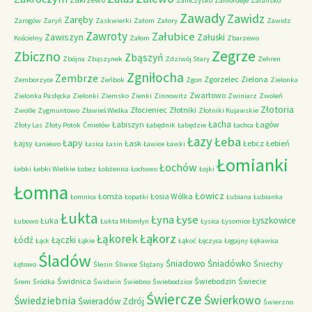
Zamczysko
Zamordeje
Zarańsko
Zawady
Zawidz
Zaręby
Zarogów
Zaryń
Zaskwierki
Zatom
Zatory
Zawidz
Zawroty
Załubice
Zawiszyn
Załuski
Kościelny
Załom
Zbarzewo
Zegrze
Zbiczno
Zbąszyń
Zbójna
Zbąszynek
Zdziwój Stary
Zehren
Zgniłocha
Zembrze
Zgorzelec
Zielona
Zemborzyce
Zeńbok
Zgon
Zielonka
Zwartowo
Zielonka Pasłęcka
Zielonki
Ziemsko
Zienki
Zinnowitz
Zwiniarz
Zwoleń
Złotoria
Złocieniec
Złotniki
Zwolle
Zygmuntowo
Zławieś Wielka
Złotniki Kujawskie
Łacha
Łabiszyn
Łagów
Złoty Las
Złoty Potok
Ćmielów
Łabędnik
Łabędzie
Łachca
Łazy
Łeba
Łapy
Łajsy
Łask
Łebcz
Łebień
Łaniewo
Łasica
Łasin
Ławice
Ławki
Łomianki
Łochów
Łebki
Łebki Wielkie
Łobez
Łobżenica
Łochowo
Łojki
Łomna
Łowicz
Łomża
Łosia Wólka
Łomnica
Łopatki
Łubiana
Łubianka
Łukta
Łyna
Łyse
Łyszkowice
Łuka
Łubowo
Łukta Miłomłyn
Łysica
Łysomice
Łąkorz
Łąkorek
Łódź
Łączki
Łąck
Łąkie
Łąkoć
Łęczyca
Łęgajny
Łękawica
Śladów
Śniadowo
Śniadówko
Śniechy
Łętowo
Ślesin
Śliwice
Ślężany
Świdnica
Świebodzin
Świecie
Śrem
Śródka
Świdwin
Świebno
Świebodzice
Świercze
Świerkowo
Świedziebnia
Świeradów Zdrój
Świerzno