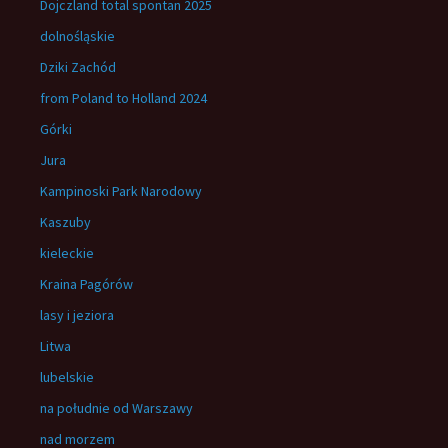
Dojczland total spontan 2025
dolnośląskie
Dziki Zachód
from Poland to Holland 2024
Górki
Jura
Kampinoski Park Narodowy
Kaszuby
kieleckie
Kraina Pagórów
lasy i jeziora
Litwa
lubelskie
na południe od Warszawy
nad morzem