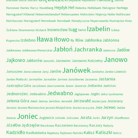
Głuchów
Głusk
Głusko
Głębokie
Hajnówka
Hanna
Hejdyk
Hel
Hannover
Harlev
Harsz
Havelberg
Helenka
Hellebaek
Helsignor
Herfolge
Heringsdorf
Hillerod
Hohenreichendorf
Hohensaaten
Hohnstein
Hojerup
Holte
Holthusen
Holzhausen
Horingsdorf
Hormówek
Hornbaek
Horodyszcze
Hoyerswerda
Humięcino
Huta
Izabelin
Isąg
Inowrocław
Iwno
Szklana
Ibramowice
Idzbark
Izbica
Iława
Iłowo
Iłów
Jabłonka
Izdebno
Jabłonna
Iły
Kujawska
Jabłoń
Jachranka
Jadów
Jabłonowo
Jabłonowo Pomorskie
Jadwisin
Janowo
Jajkowo
Jaktorów
Janowiec
Janowiec Kościelny
Jamniki
Janówek
Janów
Januszew
Januszewice
Jany
Janówko
Janów Lubelski
Jastarnia
Janów Podlaski
Jarmatów
Jarnatów
Jarnice
Jarosławiec
Jasionna
Jastrzębia Góra
Jedlanka
Jaszkowo
Jawiszowice
Jawor
Jaworze
Jedliński
Jedwabno
Jednorożec
Jedwabne
Jeglin
Jeglijowiec
Jelcz-Laskowice
Jerzwałd
Jelenia Góra
Jeziorany
Jeleń
Jemna
Jerichov
Jerwałd
Jezierzyce
Jeżewo
Jeże
Jezioro
Jezioro Rożnowskie
jezioro Wulpińskie
Jeziorszczyzna
Jeżów
Joniec
Jurzyn
Jurata
Jugowice
Jonava
Julinek
Juliszew
Jurki
Józefkowo
Józefów
Jędrzejów
Kaczorowo
Kaczory
Kaczkowo
Kaczorowy
Kadyny
Kadzidło
Kaliszki
Kalisz
Kadłubówka
Kajetany
Kajkowo
Kalisko
Kalisz