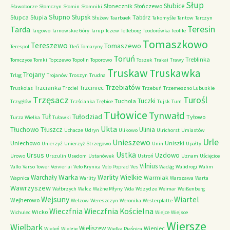
Słup
Słubice
Słonecznik
Słończewo
Sławoborze
Słomczyn
Słomin
Słomniki
Słupno
Słupsk
Słupca
Słupia
Tabórz
Służew
Taarbaek
Takomyśle
Tantow
Tarczyn
Teresin
Tarda
Targowo
Tarnowskie Góry
Tarup
Tczew
Telleborg
Teodorówka
Teofile
Tomaszkowo
Tereszewo
Tomaszewo
Terespol
Tleń
Tomaryny
Toruń
Treblinka
Tomczyce
Tomki
Topczewo
Topolin
Toporowo
Toszek
Trakai
Trawy
Truskaw
Truskawka
Trojany
Trląg
Trojanów
Troszyn
Trudna
Trzebiatów
Trzcianka
Trzciniec
Truskolas
Trzciel
Trzebuń
Trzemeszno Lubuskie
Trzęsacz
Turośl
Tuczki
Tuchola
Trzygłów
Trzścianka
Trębice
Tujsk
Tum
Tułowice
Tynwałd
Tuł
Tułodziad
Tyłowo
Turza Wielka
Tuławki
Ukta
Tłuchowo
Tłuszcz
Ulinia
Uchacze
Udryn
Ulikowo
Ulrichorst
Umiastów
Urle
Unieszewo
Uniechowo
Uniszki
Unierzyż
Unierzyż Strzegowo
Unin
Upałty
Ustka
Ursus
Uzdowo
Urowo
Urszulin
Usedom
Ustanówek
Ustroń
Uznam
Uścięcice
Vilnius
Vallo
Varso Tower
Veivieriai
Velo Krynica
Velo Poprad
Ves
Wadąg
Walidrogi
Walim
Warka
Warlity Wielkie
Warchały
Warmiak
Wapnica
Warlity
Warszawa
Warta
Wawrzyszew
Wałbrzych
Wałcz
Ważne Młyny
Wda
Wdzydze
Weimar
Weißenberg
Wejsuny
Wiartel
Wejherowo
Welzow
Wereszczyn
Weronika
Westerplatte
Wieczfnia Kościelna
Wieczfnia
Wicko
Wichulec
Wiejce
Wiejsce
Wiersze
Wielbark
Wieliszew
Wieniec
Wieleń
Wielgie
Wielka Piaśnica