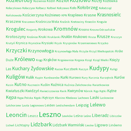
Kozłowo
Koziebrody
Kozioł
Kozły
Kozin
Kozłówka
Kozienice
Kołobrzeg
Koło
Kołaczkowo
Kołaczyce
Kołbacz
Kołbiel
Kołczewo
Kołodziąż
Krasnosielc
Kościerzyna
Krasne
Koźniewo
Kraplewo
Końskowola
KPN
Kraszew
Kraśnicza Wola
Kraszewo
Kraśnik
Kretowiny
Kroeslin
Krogule
Kromnów
Krogulec
Krokowa
Krosno
Krojanty
Krosno Odrzańskie
Krusze
Krotoszyny
Kruklin
Krukowo
Kruki
Krośnice
Kruklanki
Krusa
Kruszyn
Krynica
Krysiaki
Krutyń
Krynickie
Krysk
Kryspinów
Krzemieniewo
Krzycko
Krzyczki
Krzynowłoga
Króle
Krzynowłoga Mała
Krzyże
Krzyż Wielkopolski
Królewo
Krąków
Księży
Duże
Krągi
Krąpiewnice
Krępice
Książ
Książ Wielki
Kudypy
Kuchary Żydowskie
Las
Kuczbork
Kucice
Kuczyn
Kuligi
Kuligów
Kulik
Kurki
Kurów
Kurowo
Kupin
Kurdwanów
Kury
Kurznia
Kurzętnik
Kutno
Kuźnica
Kuślin
Kusin
Kuznocin
Kuźnica Żelichowska
Kwiatkowice
Kwiatuszki
Kwidzyń
Kwirynów
Kątne
Kwieciszowice
Kwik
Kórnik
Kąp
Kątki
Kępa
Laski
Kętrzyn
Kępa Polska
Kępki
Kłanino
Kłodawa
Lachowo
Laskowice
Lelewo
Leipzig
Leiden
Latchorzew
Lauta
Legionowo
Leidschendam
Leszno
Leoncin
Liberadz
Leszcz
Leśna
Lewków
Leśno
Libiszów
Lidzbark
Ligowo
Lidzbark Warmiński
Lichtajny
Linówno
Licheń
Lieske