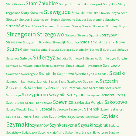
Stare Załubice
Stare Worowo
Stargard Szczeciński
Starogard
Stary Brus
Stary
Stawiguda
Stary Kraszew
Stawiski
Bógpomóż
Stawisko
Stawno
Stegna
Stilo
Stoczek
Stolpen
Stolzenhagen
Stopsk
Stowęcino
Strabla
Strachomino
Strachowo
Strachów
Strachówka
Stralsund
Straszewo
Stroby
Strojec
Stromiec
Strubiny
Strych
Strzegocin
Strzegowo
Strzyżew
Strzelce
Strzelce Opolskie
Studzianki
Strzyżewo
Studzianki Nowe
Strzyżmin
Strzyżów
Sttenwijk
Studnica
Stupsk
Stęknica
Stępnica
Stężyca
Suchacz
Suchedniów
Suchodół
Suchy Las
Sufczyn
Sulerzyż
Sulejów
Sulechów
Sulibórz
Sulinowo
Sulisławice
Sulmierzyce
Sulęcin
Susz
Swarzewo
Sumowo
Sumówko
Suradówek
Suskowola
Suwałki
Svendborg
Szadki
Swąderki
Swędkowo
Syberia
Swarzędz
Swornegacie
Sypitki
Szadek
Szczecin
Szałkowo
Szczaniec
Szamocin
Szamotuły
Szarlota
Szałas
Szałe
Szczecinek
Szczekociny
Szczenurze
Szczepankowo
Szcześniki
Szczuczarz
Szczypiorno
Szczytno
Szczytniki
Szelment
Szeląg
Szczuczyn
Szczęsne
Szkotowo
Szewnica
Szklarska Poręba
Szepietowo
Szeroki Bór
Szewce
Szreńsk
Szpetal
Sztynort
Szlasy Mieszki
Szparki
Szpiegowo
Szramowo
Sztum
Szyldak
Szydłowo
Szumowo
Szydłowiec
Szubin
Szulmierz
Szydłówek
Szymaki
Szyszki
Szynkarzyzna
Szymanów
Sząbruk
Sędzice
Sława
Sędzichów
Sędziszów
Sępólno Krajeńskie
Słabomierz
Sławatycze
Sławno