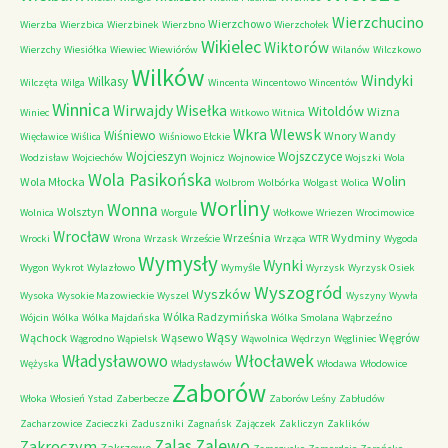
Wierzchucino
Wierzchowo
Wierzba
Wierzbica
Wierzbinek
Wierzbno
Wierzchołek
Wikielec
Wiktorów
Wierzchy
Wiesiółka
Wiewiec
Wiewiórów
Wilanów
Wilczkowo
Wilków
Windyki
Wilkasy
Wilczęta
Wilga
Wincenta
Wincentowo
Wincentów
Winnica
Wirwajdy
Wisełka
Witoldów
Wizna
Winiec
Witkowo
Witnica
Wkra
Wlewsk
Wiśniewo
Wnory Wandy
Więcławice
Wiślica
Wiśniowo Ełckie
Wojcieszyn
Wojszczyce
Wodzisław
Wojciechów
Wojnicz
Wojnowice
Wojszki
Wola
Wola Pasikońska
Wolin
Wola Młocka
Wolbrom
Wolbórka
Wolgast
Wolica
Worliny
Wonna
Wolsztyn
Wolnica
Worgule
Wołkowe
Wriezen
Wrocimowice
Wrocław
Września
Wydminy
Wrocki
Wrona
Wrzask
Wrzeście
Wrząca
WTR
Wygoda
Wymysły
Wynki
Wygon
Wykrot
Wylazłowo
Wymyśle
Wyrzysk
Wyrzysk Osiek
Wyszogród
Wyszków
Wysoka
Wysokie Mazowieckie
Wyszel
Wyszyny
Wywła
Wólka Radzymińska
Wójcin
Wólka
Wólka Majdańska
Wólka Smolana
Wąbrzeźno
Wąsy
Wąchock
Wąsewo
Węgrów
Wągrodno
Wąpielsk
Wąwolnica
Wędrzyn
Węgliniec
Władysławowo
Włocławek
Wężyska
Władysławów
Włodawa
Włodowice
Zaborów
Włoka
Włosień
Ystad
Zaberbecze
Zaborów Leśny
Zabłudów
Zacharzowice
Zacieczki
Zaduszniki
Zagnańsk
Zajączek
Zakliczyn
Zaklików
Zalas
Zalewo
Zakroczym
Zakrzewo