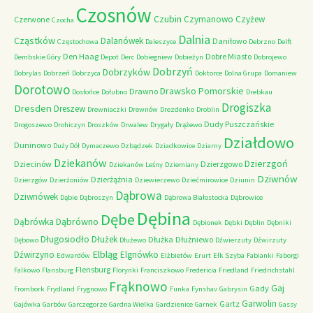
Czosnów
Czubin
Czymanowo
Czyżew
Czerwone
Czocha
Dalnia
Cząstków
Dalanówek
Daniłowo
Częstochowa
Daleszyce
Debrzno
Delft
Den Haag
Dobre Miasto
Dembskie Góry
Depot
Derc
Dobiegniew
Dobieżyn
Dobrojewo
Dobrzyń
Dobrzyków
Dobrylas
Dobrzeń
Dobrzyca
Doktorce
Dolna Grupa
Domaniew
Dorotowo
Drawsko Pomorskie
Drawno
Dosłońce
Dołubno
Drebkau
Drogiszka
Dresden
Dreszew
Drewniaczki
Drewnów
Drezdenko
Droblin
Dudy Puszczańskie
Drogoszewo
Drohiczyn
Droszków
Drwalew
Drygały
Drążewo
Działdowo
Duninowo
Duży Dół
Dymaczewo
Dzbądzek
Dziadkowice
Dziarny
Dziekanów
Dzierzgoń
Dziecinów
Dzierzgowo
Dziekanów Leśny
Dziemiany
Dziwnów
Dzierżążnia
Dzierzgów
Dzierżoniów
Dziewierzewo
Dziećmirowice
Dziunin
Dąbrowa
Dziwnówek
Dąbie
Dąbroszyn
Dąbrowa Białostocka
Dąbrowice
Dębina
Dębe
Dąbrówno
Dąbrówka
Dębionek
Dębki
Dęblin
Dębniki
Długosiodło
Dłużek
Dłużka
Dłużniewo
Dębowo
Dłużewo
Dźwierzuty
Dźwirzuty
Elbląg
Dźwirzyno
Elgnówko
Edwardów
Elżbietów
Erurt
Ełk Szyba
Fabianki
Faborgi
Flensburg
Falkowo
Flansburg
Florynki
Franciszkowo
Fredericia
Friedland
Friedrichstahl
Frąknowo
Gaj
Gady
Frombork
Frydland
Frygnowo
Funka
Fynshav
Gabrysin
Garwolin
Gartz
Gajówka
Garbów
Garczegorze
Gardna Wielka
Gardzienice
Garnek
Gassy