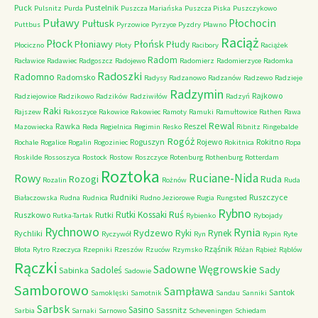
Puck
Pustelnik
Pulsnitz
Purda
Puszcza Mariańska
Puszcza Piska
Puszczykowo
Puławy
Pułtusk
Płochocin
Puttbus
Pyrzowice
Pyrzyce
Pyzdry
Pławno
Raciąż
Płock
Płońsk
Płoniawy
Płudy
Płociczno
Płoty
Racibory
Raciążek
Radom
Racławice
Radawiec
Radgoszcz
Radojewo
Radomierz
Radomierzyce
Radomka
Radoszki
Radomno
Radomsko
Radysy
Radzanowo
Radzanów
Radzewo
Radzieje
Radzymin
Rajkowo
Radziejowice
Radzikowo
Radzików
Radziwiłów
Radzyń
Raki
Rajszew
Rakoszyce
Rakowice
Rakowiec
Ramoty
Ramuki
Ramułtowice
Rathen
Rawa
Rewal
Rawka
Reszel
Mazowiecka
Reda
Regielnica
Regimin
Resko
Ribnitz
Ringebalde
Rogóż
Roguszyn
Rojewo
Rokitno
Rochale
Rogalice
Rogalin
Rogoziniec
Rokitnica
Ropa
Roskilde
Rossoszyca
Rostock
Rostow
Roszczyce
Rotenburg
Rothenburg
Rotterdam
Roztoka
Ruciane-Nida
Rowy
Rozogi
Ruda
Rozalin
Rożnów
Ruda
Rudniki
Ruszczyce
Białaczowska
Rudna
Rudnica
Rudno Jeziorowe
Rugia
Rungsted
Rybno
Ruś
Rutki Kossaki
Ruszkowo
Rutki
Rutka-Tartak
Rybienko
Rybojady
Rychnowo
Rynia
Rydzewo
Ryki
Rynek
Rychliki
Ryczywół
Ryn
Rypin
Ryte
Rząśnik
Błota
Rytro
Rzeczyca
Rzepniki
Rzeszów
Rzuców
Rzymsko
Różan
Rąbież
Rąblów
Rączki
Sadowne Węgrowskie
Sady
Sadoleś
Sabinka
Sadowie
Samborowo
Sampława
Santok
Samoklęski
Samotnik
Sandau
Sanniki
Sarbsk
Sasino
Sassnitz
Sarbia
Sarnaki
Sarnowo
Scheveningen
Schiedam