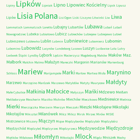
Lipków
Lipno
Lipowiec Kościelny
Lipiny
Lipniak
Lipsk
Lipusz
Lisia Polana
Liwa
Lipów
Lisi Ogon
Liski
Liszyno
Litwinki
Liw
Lubawa
Lubajny
Lubartów
Lommatsch
Lommatzsch
Loretto
Lubań
Lubań
Lubicz
Lubeka
Nowogrodziec
Lubiatowo
Lubiechów
Lubiejew
Lubiejewo
Lubiel
Lubniewice
Lubomin
Lublin
Lubieszewo
Lublewko
Lubmin
Lubomierz
Lubowidz
Luszyn
Lubomino
Lucynów
Lundeborg
Lusowo
Lusławice
Luta
Lutry
Maków Maz.
Lębork
Lwówek Śląski
Lyndby
Lędzin
Macierzysz
Magdeburg
Maków
Malbork
Malużyn
Margonin
Marianów
Malchin
Malmo
Mareczki
Marienburg
Mariew
Marynino
Marki
Schloss
Marijampole
Marlow
Martwa Wisła
Małdyty
Marzewo
Marzęcino
Marózek
Maszewo
Matyldów
Matyty
Maurycew
Małocice
Małkinia
Mańki
Mdzewo
Meißen
Małe Cybulice
Małyszyn
Miedniewice
Miechów
Melibdorzyce
Mescherin
Miastko
Michrów
Mieczkowo
Mielnica
Mierki
Mikołajew
Mikołajki
Mieszki
Mierziączka
Mierzwin
Mierzyn
Mieszaki
Milanówek
Mikołajów
Miksztal
Milcz
Milicz
Mirsk
Mirzec
Mirów
MISIE
Miączyn
Mistrzewice
Miszory
Miąse
Międzyborów
Międzybór
Międzybórz
Międzyzdroje
Międzywodzie
Międzychód
Międzyleś
Międzyrzec
Międzyrzecz
Mlock
Miłomłyn
Mniszek
Miętków
Miłakowo
Miłostajki
Mlądz
Mochy