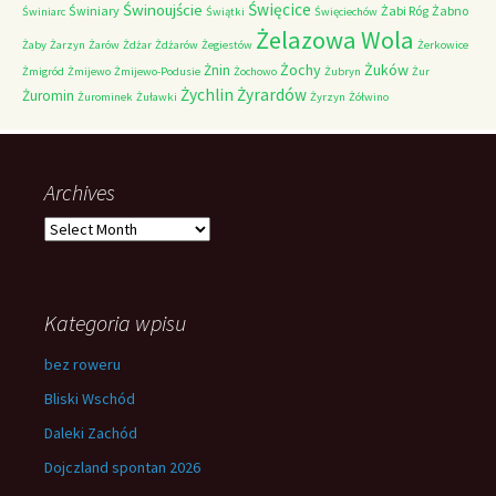
Świnoujście
Święcice
Świniary
Żabi Róg
Żabno
Świniarc
Świątki
Święciechów
Żelazowa Wola
Żaby
Żarzyn
Żarów
Żdżar
Żdżarów
Żegiestów
Żerkowice
Żochy
Żuków
Żnin
Żmigród
Żmijewo
Żmijewo-Podusie
Żochowo
Żubryn
Żur
Żychlin
Żyrardów
Żuromin
Żurominek
Żuławki
Żyrzyn
Żółwino
Archives
Archives
Kategoria wpisu
bez roweru
Bliski Wschód
Daleki Zachód
Dojczland spontan 2026