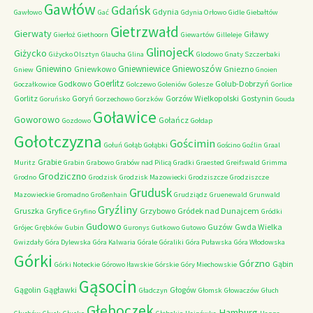
Gawłów
Gdańsk
Gdynia
Gawłowo
Gać
Gdynia Orłowo
Gidle
Giebałtów
Gietrzwałd
Gierwaty
Giławy
Gierłoż
Giethoorn
Giewartów
Gilleleje
Glinojeck
Giżycko
Giżycko Olsztyn
Glaucha
Glina
Glodowo
Gnaty Szczerbaki
Gniewino
Gniewniewice
Gniewoszów
Gniewkowo
Gniezno
Gniew
Gnoien
Goerlitz
Godkowo
Golub-Dobrzyń
Goczałkowice
Golczewo
Goleniów
Golesze
Gorlice
Gorlitz
Goryń
Gorzów Wielkopolski
Gostynin
Goruńsko
Gorzechowo
Gorzków
Gouda
Goławice
Goworowo
Gołańcz
Gozdowo
Gołdap
Gołotczyzna
Gościmin
Gołuń
Gołąb
Gołąbki
Gościno
Goźlin
Graal
Grabie
Muritz
Grabin
Grabowo
Grabów nad Pilicą
Gradki
Graested
Greifswald
Grimma
Grodziczno
Grodno
Grodzisk
Grodzisk Mazowiecki
Grodziszcze
Grodziszcze
Grudusk
Mazowieckie
Gromadno
Großenhain
Grudziądz
Gruenewald
Grunwald
Gryźliny
Gruszka
Gryfice
Grzybowo
Gródek nad Dunajcem
Gryfino
Gródki
Gudowo
Guzów
Gwda Wielka
Grójec
Grębków
Gubin
Guronys
Gutkowo
Gutowo
Gwizdały
Góra Dylewska
Góra Kalwaria
Górale
Góraliki
Góra Puławska
Góra Włodowska
Górki
Górzno
Gąbin
Górki Noteckie
Górowo Iławskie
Górskie
Góry Miechowskie
Gąsocin
Gągolin
Gągławki
Głogów
Gładczyn
Głomsk
Głowaczów
Głuch
Głęboczek
Hamburg