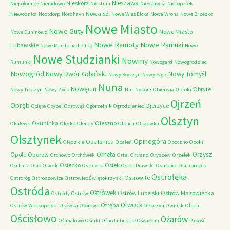
Nieszawa
Nieskórz
Niepołomice
Nieradowo
Niestum
Nieszawka
Nietoperek
Nowa Sól
Niewodnica
Nootdorp
Nordhavn
Nowa Wieś Ełcka
Nowa Wrona
Nowe Brzesko
Nowe Miasto
Nowe Guty
Nowe Miasto
Nowe Duninowo
Nowe Ramoty
Nowe Ramuki
Lubawskie
Nowe Miasto nad Pilicą
Nowe
Nowe Studzianki
Nowiny
Rumunki
Nowogard
Nowogrodziec
Nowogród
Nowy Dwór Gdański
Nowy Tomyśl
Nowy Korczyn
Nowy Sącz
Nuna
Nowęcin
Obryte
Nowy Troszyn
Nowy Zyck
Nur
Nyborg
Obierwia
Obroki
Ojrzeń
Obrąb
Ojerzyce
Ocięte
Ocypel
Odrowąż
Ogorzelnik
Ogrodzieniec
Olsztyn
Okuninka
Oleszno
Okalewo
Olecko
Olendy
Olpuch
Olszewka
Olsztynek
Opinogóra
Opalenica
Olędzkie
Opaleń
Opoczno
Opoki
Orneta
Orzysz
Opole
Oporów
Orchowo
Orchówek
Ortel
Ortrand
Oryszew
Orzełek
Osiecko
Osiek
Oschatz
Osie
Osieck
Osieczek
Osiek Drawski
Osmolice
Osnabrueck
Ostrołęka
Ostrowite
Ostroróg
Ostroszowice
Ostrowiec Świętokrzyski
Ostróda
Ostrówek
Ostrów Lubelski
Ostrów Mazowiecka
Ostródy
Ostrów
Otwock
Otręba
Ostrów Wielkopolski
Osówka
Otorowo
Otłoczyn
Owińsk
Ołuda
Ościsłowo
Ożarów
Ośmiałowo
Ośniki
Ośno Lubuskie
Oświęcim
Pakość