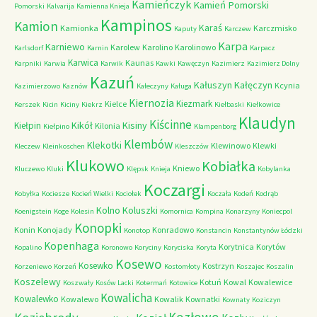
Kamieńczyk
Kamień Pomorski
Pomorski
Kalvarija
Kamienna Knieja
Kampinos
Kamion
Karaś
Kamionka
Karczmisko
Kaputy
Karczew
Karpa
Karniewo
Karolew
Karolino
Karolinowo
Karlsdorf
Karnin
Karpacz
Karwica
Kaunas
Karpniki
Karwia
Karwik
Kawki
Kawęczyn
Kazimierz
Kazimierz Dolny
Kazuń
Kałuszyn
Kałęczyn
Kcynia
Kazimierzowo
Kaznów
Kałeczyny
Kaługa
Kiernozia
Kiezmark
Kielce
Kerszek
Kicin
Kiciny
Kiekrz
Kiełbaski
Kiełkowice
Klaudyn
Kiścinne
Kikół
Kisiny
Kiełpin
Kilonia
Kiełpino
Klampenborg
Klembów
Klekotki
Klewinowo
Klewki
Kleczew
Kleinkoschen
Kleszczów
Klukowo
Kobiałka
Kniewo
Kluczewo
Kluki
Klępsk
Knieja
Kobylanka
Koczargi
Kobyłka
Kociesze
Kocień Wielki
Kociołek
Koczała
Kodeń
Kodrąb
Kolno
Koluszki
Koenigstein
Koge
Kolesin
Komornica
Kompina
Konarzyny
Koniecpol
Konopki
Konin
Konojady
Konradowo
Konotop
Konstancin
Konstantynów Łódzki
Kopenhaga
Korytnica
Korytów
Kopalino
Koronowo
Koryciny
Koryciska
Koryta
Kosewo
Kosewko
Kostrzyn
Korzeniewo
Korzeń
Kostomłoty
Koszajec
Koszalin
Koszelewy
Kotuń
Kowal
Kowalewice
Koszwały
Kosów Lacki
Kotermań
Kotowice
Kowalicha
Kowalewko
Kowalewo
Kowalik
Kownatki
Kownaty
Koziczyn