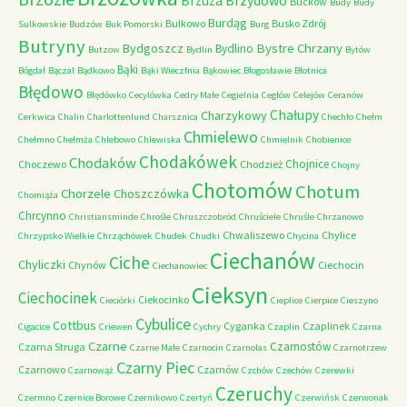
Brzydowo
Brzuza
Buckow
Budy
Budy
Burdąg
Bulkowo
Busko Zdrój
Sulkowskie
Budzów
Buk Pomorski
Burg
Butryny
Bystre Chrzany
Bydgoszcz
Bydlino
Butzow
Bydlin
Bytów
Bąki
Bógdał
Bączal
Bądkowo
Bąki Wieczfnia
Bąkowiec
Błogosławie
Błotnica
Błędowo
Błędówko
Cecylówka
Cedry Małe
Cegielnia
Cegłów
Celejów
Ceranów
Chałupy
Charzykowy
Cerkwica
Chalin
Charlottenlund
Charsznica
Chechło
Chełm
Chmielewo
Chełmno
Chełmża
Chlebowo
Chlewiska
Chmielnik
Chobienice
Chodakówek
Chodaków
Chojnice
Choczewo
Chodzież
Chojny
Chotomów
Chotum
Chorzele
Choszczówka
Chomiąża
Chrcynno
Christiansminde
Chrośle
Chruszczobród
Chruściele
Chruśle
Chrzanowo
Chwaliszewo
Chylice
Chrzypsko Wielkie
Chrząchówek
Chudek
Chudki
Chycina
Ciechanów
Ciche
Chyliczki
Chynów
Ciechocin
Ciechanowiec
Cieksyn
Ciechocinek
Ciekocinko
Cieciórki
Cieplice
Cierpice
Cieszyno
Cybulice
Cottbus
Cyganka
Czaplinek
Cigacice
Criewen
Cychry
Czaplin
Czarna
Czarne
Czarnostów
Czarna Struga
Czarne Małe
Czarnocin
Czarnolas
Czarnotrzew
Czarny Piec
Czarnowo
Czarnów
Czarnowąż
Czchów
Czechów
Czerewki
Czeruchy
Czermno
Czernice Borowe
Czernikowo
Czertyń
Czerwińsk
Czerwonak