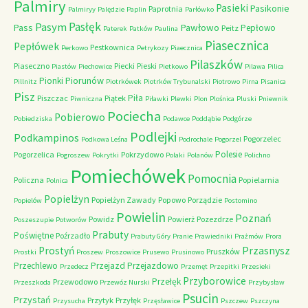
Palmiry
Pasieki
Pasikonie
Paprotnia
Palmiryy
Palędzie
Paplin
Parłówko
Pasłęk
Pasym
Pawłowo
Pass
Pepłowo
Peitz
Paterek
Patków
Paulina
Piasecznica
Pepłówek
Pestkownica
Perkowo
Petrykozy
Piaecznica
Pilaszków
Piaseczno
Piecki
Pieski
Piastów
Piechowice
Pietkowo
Pilawa
Pilica
Piorunów
Pionki
Pillnitz
Piotrkówek
Piotrków Trybunalski
Piotrowo
Pirna
Pisanica
Pisz
Piła
Piszczac
Piątek
Piwniczna
Piławki
Plewki
Plon
Plośnica
Pluski
Pniewnik
Pociecha
Pobierowo
Pobiedziska
Podawce
Poddąbie
Podgórze
Podlejki
Podkampinos
Pogorzelec
Podkowa Leśna
Podrochale
Pogorzel
Polesie
Pogorzelica
Pokrzydowo
Pogroszew
Pokrytki
Polaki
Polanów
Polichno
Pomiechówek
Pomocnia
Policzna
Popielarnia
Polnica
Popielżyn
Popielżyn Zawady
Popowo
Porządzie
Popielów
Postomino
Powielin
Poznań
Powidz
Powierż
Pozezdrze
Poszeszupie
Potworów
Prabuty
Poświętne
Poźrzadło
Prabuty Góry
Pranie
Prawiedniki
Prażmów
Prora
Przasnysz
Prostyń
Pruszków
Prostki
Proszew
Proszowice
Prusewo
Prusinowo
Przechlewo
Przejazd
Przejazdowo
Przedecz
Przemęt
Przepitki
Przesieki
Przyborowice
Przełęk
Przewodowo
Przeszkoda
Przewóz Nurski
Przybysław
Psucin
Przystań
Przytyk
Przyłęk
Przysucha
Przęsławice
Pszczew
Pszczyna