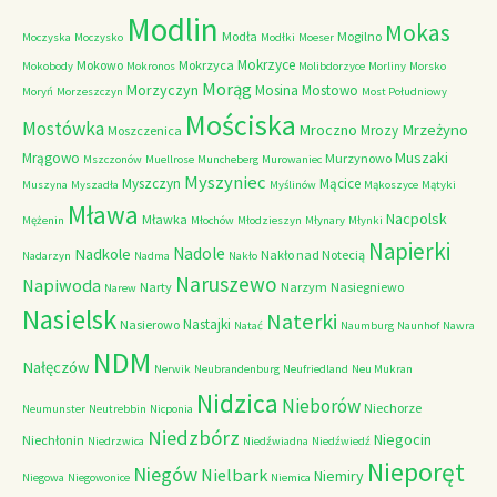
Modlin
Mokas
Modła
Mogilno
Moczyska
Moczysko
Modłki
Moeser
Mokrzyce
Mokowo
Mokrzyca
Mokobody
Mokronos
Molibdorzyce
Morliny
Morsko
Morąg
Morzyczyn
Mosina
Mostowo
Moryń
Morzeszczyn
Most Południowy
Mościska
Mostówka
Mrzeżyno
Mroczno
Mrozy
Moszczenica
Muszaki
Mrągowo
Murzynowo
Mszczonów
Muellrose
Muncheberg
Murowaniec
Myszyniec
Myszczyn
Mącice
Muszyna
Myszadła
Myślinów
Mąkoszyce
Mątyki
Mława
Nacpolsk
Mławka
Mężenin
Młochów
Młodzieszyn
Młynary
Młynki
Napierki
Nadkole
Nadole
Nakło nad Notecią
Nadarzyn
Nadma
Nakło
Naruszewo
Napiwoda
Narty
Narzym
Nasiegniewo
Narew
Nasielsk
Naterki
Nastajki
Nasierowo
Natać
Naumburg
Naunhof
Nawra
NDM
Nałęczów
Nerwik
Neubrandenburg
Neufriedland
Neu Mukran
Nidzica
Nieborów
Niechorze
Neumunster
Neutrebbin
Nicponia
Niedzbórz
Niegocin
Niechłonin
Niedrzwica
Niedźwiadna
Niedźwiedź
Nieporęt
Niegów
Nielbark
Niemiry
Niegowa
Niegowonice
Niemica