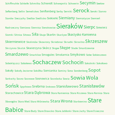
Secymin
Schwedt
Schiffmuhle
Schleife
Schmilka
Schwepnitz
Schwerin
Seelow
Serock
Senftenberg
Seftenberg
Sellin
Semeliskes
Serby
Serniki
Seroki
Sianno
Siemiany
Siekierki
Sianów
Sieczychy
Siedlce
Siedlisko
Siemiatycze
Siemień
Sieraków
Sierpc
Siewierz
Nadrzeczny
Sieniawa
Siennica
Sierakowice
Siła
Skarżysko Kamienna
Skarlin
Siomki
Sitnica
Sitowa
Skaje
Skarżyce
Skrzeszew
Skierniewice
Skolimów
Skowrony
Skriebinai
Skrudki
Skrwilno
Skępe
Skwierzyna
Skórcz
Skrzynno
Skulsk
Skąpe
Slude
Smardzewice
Smardzewo
Smykowo
Smogulec
Smolarnia
Smarklice
Sobe
Sobieszewo
Sochaczew
Sochocin
Soboklęszcz
Sobolewo
Sokolniki
Sokołowo
Sopot
Sokoły
Somianka
Sokoły Jeziorne
Sokółka
Sominy
Sona
Sondenborg
Sowia Wola
Sosnowica
Sorkwity
Sosno
Sosnowe
Sosnówka
Sowia
Sońsk
Stanisławów
Srebrna
Stanisławowo
Spychowo
Srokowo
Stara Dąbrowa
Starachowice
Stara Kamienica
Stara Kiszewa
Stara Kornica
Stara
Stare
Stara Wrona
Sławogóra
Stara Wieś
Stara Wiśniewka
Starbienino
Babice
Stare Budy
Stare Drawsko
Stare Jabłonki
Stare Juchy
Stare Osieczno