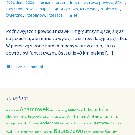
28 June 2009
nad morzem
,
trasa rowerowa powyżej 80km
,
trasa rowerowa z mapą
Grzybowo
,
Mrzeżyno
,
Pobierowo
,
Świerzno
,
Trzebiatów
,
Trzęsacz
el
Późny wyjazd z powodu mżawki i mgły utrzymującej się aż
do południa, ale mimo to wykręciła się rewelacyjna pętelka.
W pierwszą stronę bardzo mocny wiatr w czoło, za to
powrót był fantastyczny. Ostatnie 40 km piękne
[…]
Leave a comment
Tu byłam
Adamówek
Aleksandrów
Ahlbeck
Abramów
Aeroskobing
Andzin
Aleksandrów Kujawski
Amsterdam
Altranft
Alwernia
Anielin
Anklam
Arciechów
Augustówek
Arcelin
Arkadia
Augustów
Babiak
Annopol
Apolda
Baboszewo
Babice
Baciuty
Babimost
Babin
Babięta
Baby
Bachorze