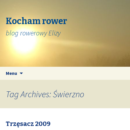
Kocham rower
blog rowerowy Elizy
Skip
Search
Menu
to
for:
content
Tag Archives: Świerzno
Trzęsacz 2009