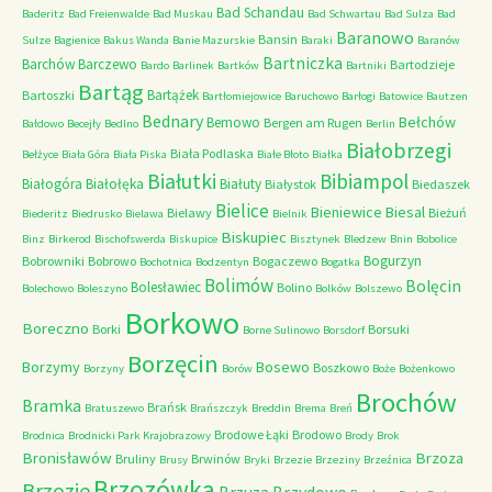
Bad Schandau
Baderitz
Bad Freienwalde
Bad Muskau
Bad Schwartau
Bad Sulza
Bad
Baranowo
Bansin
Sulze
Bagienice
Bakus Wanda
Banie Mazurskie
Baraki
Baranów
Bartniczka
Barchów
Barczewo
Bartodzieje
Bardo
Barlinek
Bartków
Bartniki
Bartąg
Bartążek
Bartoszki
Bartłomiejowice
Baruchowo
Barłogi
Batowice
Bautzen
Bednary
Bełchów
Bemowo
Bergen am Rugen
Bałdowo
Becejły
Bedlno
Berlin
Białobrzegi
Biała Podlaska
Bełżyce
Biała Góra
Biała Piska
Białe Błoto
Białka
Białutki
Bibiampol
Białogóra
Białołęka
Białuty
Białystok
Biedaszek
Bielice
Bieniewice
Biesal
Bielawy
Bieżuń
Biederitz
Biedrusko
Bielawa
Bielnik
Biskupiec
Binz
Birkerod
Bischofswerda
Biskupice
Bisztynek
Bledzew
Bnin
Bobolice
Bogurzyn
Bobrowniki
Bobrowo
Bogaczewo
Bochotnica
Bodzentyn
Bogatka
Bolimów
Bolęcin
Bolesławiec
Bolino
Bolechowo
Boleszyno
Bolków
Bolszewo
Borkowo
Boreczno
Borki
Borsuki
Borne Sulinowo
Borsdorf
Borzęcin
Borzymy
Bosewo
Boszkowo
Borzyny
Borów
Boże
Bożenkowo
Brochów
Bramka
Brańsk
Bratuszewo
Brańszczyk
Breddin
Brema
Breń
Brodowe Łąki
Brodowo
Brodnica
Brodnicki Park Krajobrazowy
Brody
Brok
Bronisławów
Brzoza
Bruliny
Brwinów
Brusy
Bryki
Brzezie
Brzeziny
Brzeźnica
Brzozówka
Brzozie