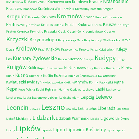
Krasnosielc
Kościerzyna
Krasne
Koźniewo
Kraplewo
Końskowola
KPN
Kraszew
Kraśnicza Wola
Kraszewo
Kraśnik
Kretowiny
Kroeslin
Krogule
Kromnów
Krogulec
Krokowa
Krosno
Krojanty
Krosno Odrzańskie
Krusze
Krotoszyny
Kruklin
Krukowo
Kruki
Krośnice
Kruklanki
Krusa
Kruszyn
Krynica
Krysiaki
Krutyń
Krynickie
Krysk
Kryspinów
Krzemieniewo
Krzycko
Krzyczki
Krzynowłoga
Króle
Krzynowłoga Mała
Krzyże
Krzyż Wielkopolski
Królewo
Krąków
Księży
Duże
Krągi
Krąpiewnice
Krępice
Książ
Książ Wielki
Kudypy
Kuchary Żydowskie
Las
Kuczbork
Kucice
Kuczyn
Kuligi
Kuligów
Kulik
Kurki
Kurów
Kurowo
Kupin
Kurdwanów
Kury
Kurznia
Kurzętnik
Kutno
Kuźnica
Kuślin
Kusin
Kuznocin
Kuźnica Żelichowska
Kwiatkowice
Kwiatuszki
Kwidzyń
Kwirynów
Kątne
Kwieciszowice
Kwik
Kórnik
Kąp
Kątki
Kępa
Laski
Kętrzyn
Kępa Polska
Kępki
Kłanino
Kłodawa
Lachowo
Laskowice
Lelewo
Leipzig
Leiden
Latchorzew
Lauta
Legionowo
Leidschendam
Leszno
Leoncin
Liberadz
Leszcz
Leśna
Lewków
Leśno
Libiszów
Lidzbark
Ligowo
Lidzbark Warmiński
Lichtajny
Linówno
Licheń
Lieske
Lipków
Lipno
Lipowiec Kościelny
Lipiny
Lipniak
Lipsk
Lipusz