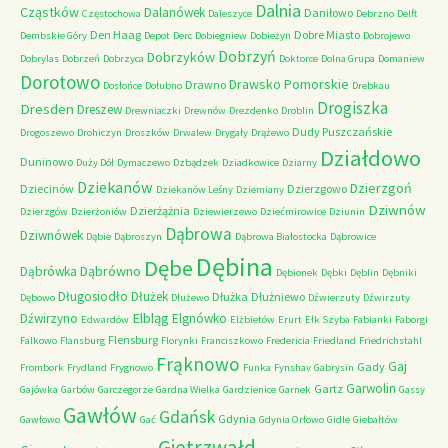
Dalnia
Cząstków
Dalanówek
Daniłowo
Częstochowa
Daleszyce
Debrzno
Delft
Den Haag
Dobre Miasto
Dembskie Góry
Depot
Derc
Dobiegniew
Dobieżyn
Dobrojewo
Dobrzyń
Dobrzyków
Dobrylas
Dobrzeń
Dobrzyca
Doktorce
Dolna Grupa
Domaniew
Dorotowo
Drawsko Pomorskie
Drawno
Dosłońce
Dołubno
Drebkau
Drogiszka
Dresden
Dreszew
Drewniaczki
Drewnów
Drezdenko
Droblin
Dudy Puszczańskie
Drogoszewo
Drohiczyn
Droszków
Drwalew
Drygały
Drążewo
Działdowo
Duninowo
Duży Dół
Dymaczewo
Dzbądzek
Dziadkowice
Dziarny
Dziekanów
Dzierzgoń
Dziecinów
Dzierzgowo
Dziekanów Leśny
Dziemiany
Dziwnów
Dzierżążnia
Dzierzgów
Dzierżoniów
Dziewierzewo
Dziećmirowice
Dziunin
Dąbrowa
Dziwnówek
Dąbie
Dąbroszyn
Dąbrowa Białostocka
Dąbrowice
Dębina
Dębe
Dąbrówno
Dąbrówka
Dębionek
Dębki
Dęblin
Dębniki
Długosiodło
Dłużek
Dłużka
Dłużniewo
Dębowo
Dłużewo
Dźwierzuty
Dźwirzuty
Elbląg
Dźwirzyno
Elgnówko
Edwardów
Elżbietów
Erurt
Ełk Szyba
Fabianki
Faborgi
Flensburg
Falkowo
Flansburg
Florynki
Franciszkowo
Fredericia
Friedland
Friedrichstahl
Frąknowo
Gaj
Gady
Frombork
Frydland
Frygnowo
Funka
Fynshav
Gabrysin
Garwolin
Gartz
Gajówka
Garbów
Garczegorze
Gardna Wielka
Gardzienice
Garnek
Gassy
Gawłów
Gdańsk
Gdynia
Gawłowo
Gać
Gdynia Orłowo
Gidle
Giebałtów
Gietrzwałd