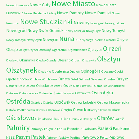
Nowe Miasto
Nowe Guty
Nowe Miasto
Nowe Duninowo
Nowe Ramoty
Nowe Ramuki
Lubawskie
Nowe Miasto nad Pilicą
Nowe
Nowe Studzianki
Nowiny
Rumunki
Nowogard
Nowogrodziec
Nowogród
Nowy Dwór Gdański
Nowy Tomyśl
Nowy Korczyn
Nowy Sącz
Nuna
Nowęcin
Obryte
Nowy Troszyn
Nowy Zyck
Nur
Nyborg
Obierwia
Obroki
Ojrzeń
Obrąb
Ojerzyce
Ocięte
Ocypel
Odrowąż
Ogorzelnik
Ogrodzieniec
Olsztyn
Okuninka
Oleszno
Okalewo
Olecko
Olendy
Olpuch
Olszewka
Olsztynek
Opinogóra
Opalenica
Olędzkie
Opaleń
Opoczno
Opoki
Orneta
Orzysz
Opole
Oporów
Orchowo
Orchówek
Ortel
Ortrand
Oryszew
Orzełek
Osiecko
Osiek
Oschatz
Osie
Osieck
Osieczek
Osiek Drawski
Osmolice
Osnabrueck
Ostrołęka
Ostrowite
Ostroróg
Ostroszowice
Ostrowiec Świętokrzyski
Ostróda
Ostrówek
Ostrów Lubelski
Ostrów Mazowiecka
Ostródy
Ostrów
Otwock
Otręba
Ostrów Wielkopolski
Osówka
Otorowo
Otłoczyn
Owińsk
Ołuda
Ościsłowo
Ożarów
Ośmiałowo
Ośniki
Ośno Lubuskie
Oświęcim
Pakość
Palmiry
Pasieki
Pasikonie
Paprotnia
Palmiryy
Palędzie
Paplin
Parłówko
Pasłęk
Pasym
Pawłowo
Pass
Pepłowo
Peitz
Paterek
Patków
Paulina