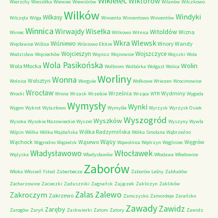
Wikielec
Wiktorów
Wierzchy
Wiesiółka
Wiewiec
Wiewiórów
Wilanów
Wilczkowo
Wilków
Windyki
Wilkasy
Wilczęta
Wilga
Wincenta
Wincentowo
Wincentów
Winnica
Wirwajdy
Wisełka
Witoldów
Wizna
Winiec
Witkowo
Witnica
Wkra
Wlewsk
Wiśniewo
Wnory Wandy
Więcławice
Wiślica
Wiśniowo Ełckie
Wojcieszyn
Wojszczyce
Wodzisław
Wojciechów
Wojnicz
Wojnowice
Wojszki
Wola
Wola Pasikońska
Wolin
Wola Młocka
Wolbrom
Wolbórka
Wolgast
Wolica
Worliny
Wonna
Wolsztyn
Wolnica
Worgule
Wołkowe
Wriezen
Wrocimowice
Wrocław
Września
Wydminy
Wrocki
Wrona
Wrzask
Wrzeście
Wrząca
WTR
Wygoda
Wymysły
Wynki
Wygon
Wykrot
Wylazłowo
Wymyśle
Wyrzysk
Wyrzysk Osiek
Wyszogród
Wyszków
Wysoka
Wysokie Mazowieckie
Wyszel
Wyszyny
Wywła
Wólka Radzymińska
Wójcin
Wólka
Wólka Majdańska
Wólka Smolana
Wąbrzeźno
Wąsy
Wąchock
Wąsewo
Węgrów
Wągrodno
Wąpielsk
Wąwolnica
Wędrzyn
Węgliniec
Władysławowo
Włocławek
Wężyska
Władysławów
Włodawa
Włodowice
Zaborów
Włoka
Włosień
Ystad
Zaberbecze
Zaborów Leśny
Zabłudów
Zacharzowice
Zacieczki
Zaduszniki
Zagnańsk
Zajączek
Zakliczyn
Zaklików
Zalas
Zalewo
Zakroczym
Zakrzewo
Zamczysko
Zamordeje
Zarańsko
Zawady
Zawidz
Zaręby
Zarogów
Zaryń
Zaskwierki
Zatom
Zatory
Zawidz