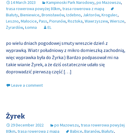
14 March 2023
Kampinoski Park Narodowy
,
po Mazowszu
,
trasa rowerowa powyżej 80km
,
trasa rowerowa z mapą
Białuty
,
Bieniewice
,
Bronisławów
,
Izdebno
,
Jaktorów
,
Krogulec
,
Leszno
,
Małocice
,
Pass
,
Piorunów
,
Roztoka
,
Wawrzyszew
,
Wiersze
,
Żyrardów
,
Łomna
EL
po wielu dniach pogodowej smuty wreszcie dzień z
wyprawką. Wiatr południowy z mikro domieszką zachodnią,
więc wyprawka była do Żyrka:) Bardzo podpasował mi na
takie wianie Żyrek, a że dziś ostatecznie udało się
doprowadzić pierwszą część
[…]
Leave a comment
Żyrek
29 December 2022
po Mazowszu
,
trasa rowerowa powyżej
80km
,
trasa rowerowa z mapą
Babice
,
Baranów
,
Białuty
,