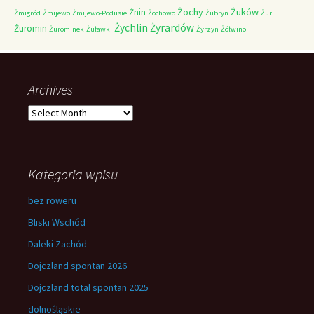
Żochy
Żuków
Żnin
Żmigród
Żmijewo
Żmijewo-Podusie
Żochowo
Żubryn
Żur
Żychlin
Żyrardów
Żuromin
Żurominek
Żuławki
Żyrzyn
Żółwino
Archives
Archives
Kategoria wpisu
bez roweru
Bliski Wschód
Daleki Zachód
Dojczland spontan 2026
Dojczland total spontan 2025
dolnośląskie