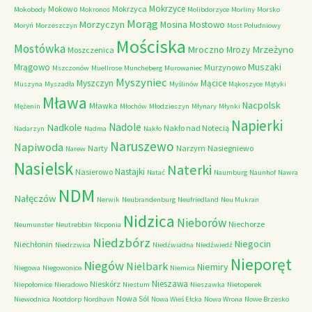
Mokrzyce
Mokowo
Mokrzyca
Mokobody
Mokronos
Molibdorzyce
Morliny
Morsko
Morąg
Morzyczyn
Mosina
Mostowo
Moryń
Morzeszczyn
Most Południowy
Mościska
Mostówka
Mrzeżyno
Mroczno
Mrozy
Moszczenica
Muszaki
Mrągowo
Murzynowo
Mszczonów
Muellrose
Muncheberg
Murowaniec
Myszyniec
Myszczyn
Mącice
Muszyna
Myszadła
Myślinów
Mąkoszyce
Mątyki
Mława
Nacpolsk
Mławka
Mężenin
Młochów
Młodzieszyn
Młynary
Młynki
Napierki
Nadkole
Nadole
Nakło nad Notecią
Nadarzyn
Nadma
Nakło
Naruszewo
Napiwoda
Narty
Narzym
Nasiegniewo
Narew
Nasielsk
Naterki
Nastajki
Nasierowo
Natać
Naumburg
Naunhof
Nawra
NDM
Nałęczów
Nerwik
Neubrandenburg
Neufriedland
Neu Mukran
Nidzica
Nieborów
Niechorze
Neumunster
Neutrebbin
Nicponia
Niedzbórz
Niegocin
Niechłonin
Niedrzwica
Niedźwiadna
Niedźwiedź
Nieporęt
Niegów
Nielbark
Niemiry
Niegowa
Niegowonice
Niemica
Nieszawa
Nieskórz
Niepołomice
Nieradowo
Niestum
Nieszawka
Nietoperek
Nowa Sól
Niewodnica
Nootdorp
Nordhavn
Nowa Wieś Ełcka
Nowa Wrona
Nowe Brzesko