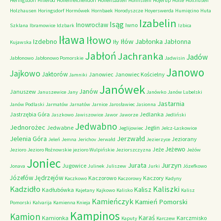
Heringsdorf
Hillerod
Hohenreichendorf
Hohensaaten
Hohnstein
Hojerup
Holte
Holthusen
Holzhausen
Horingsdorf
Hormówek
Hornbaek
Horodyszcze
Hoyerswerda
Humięcino
Huta
Izabelin
Isąg
Inowrocław
Iwno
Szklana
Ibramowice
Idzbark
Izbica
Iława
Iłowo
Iłów
Jabłonka
Izdebno
Jabłonna
Iły
Kujawska
Jabłoń
Jachranka
Jadów
Jabłonowo
Jabłonowo Pomorskie
Jadwisin
Janowo
Jajkowo
Jaktorów
Janowiec
Janowiec Kościelny
Jamniki
Janówek
Janów
Januszew
Januszewice
Jany
Janówko
Janów Lubelski
Jastarnia
Janów Podlaski
Jarmatów
Jarnatów
Jarnice
Jarosławiec
Jasionna
Jastrzębia Góra
Jedlanka
Jaszkowo
Jawiszowice
Jawor
Jaworze
Jedliński
Jedwabno
Jednorożec
Jedwabne
Jeglin
Jeglijowiec
Jelcz-Laskowice
Jerzwałd
Jelenia Góra
Jeziorany
Jeleń
Jemna
Jerichov
Jerwałd
Jezierzyce
Jeżewo
Jeże
Jezioro
Jezioro Rożnowskie
jezioro Wulpińskie
Jeziorszczyzna
Jeżów
Joniec
Jurzyn
Jurata
Jugowice
Jonava
Julinek
Juliszew
Jurki
Józefkowo
Józefów
Jędrzejów
Kaczorowo
Kaczory
Kaczkowo
Kaczorowy
Kadyny
Kadzidło
Kaliszki
Kalisz
Kadłubówka
Kajetany
Kajkowo
Kalisko
Kalisz
Kamieńczyk
Kamień Pomorski
Pomorski
Kalvarija
Kamienna Knieja
Kampinos
Kamion
Karaś
Kamionka
Karczmisko
Kaputy
Karczew