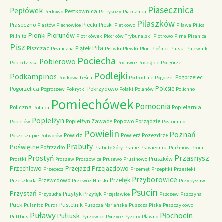
Piasecznica
Pepłówek
Pestkownica
Perkowo
Petrykozy
Piaecznica
Pilaszków
Piaseczno
Piecki
Pieski
Piastów
Piechowice
Pietkowo
Pilawa
Pilica
Piorunów
Pionki
Pillnitz
Piotrkówek
Piotrków Trybunalski
Piotrowo
Pirna
Pisanica
Pisz
Piła
Piszczac
Piątek
Piwniczna
Piławki
Plewki
Plon
Plośnica
Pluski
Pniewnik
Pociecha
Pobierowo
Pobiedziska
Podawce
Poddąbie
Podgórze
Podlejki
Podkampinos
Pogorzelec
Podkowa Leśna
Podrochale
Pogorzel
Polesie
Pogorzelica
Pokrzydowo
Pogroszew
Pokrytki
Polaki
Polanów
Polichno
Pomiechówek
Pomocnia
Policzna
Popielarnia
Polnica
Popielżyn
Popielżyn Zawady
Popowo
Porządzie
Popielów
Postomino
Powielin
Poznań
Powidz
Powierż
Pozezdrze
Poszeszupie
Potworów
Prabuty
Poświętne
Poźrzadło
Prabuty Góry
Pranie
Prawiedniki
Prażmów
Prora
Przasnysz
Prostyń
Pruszków
Prostki
Proszew
Proszowice
Prusewo
Prusinowo
Przechlewo
Przejazd
Przejazdowo
Przedecz
Przemęt
Przepitki
Przesieki
Przyborowice
Przełęk
Przewodowo
Przeszkoda
Przewóz Nurski
Przybysław
Psucin
Przystań
Przytyk
Przyłęk
Przysucha
Przęsławice
Pszczew
Pszczyna
Puck
Pustelnik
Pulsnitz
Purda
Puszcza Mariańska
Puszcza Piska
Puszczykowo
Puławy
Pułtusk
Płochocin
Puttbus
Pyrzowice
Pyrzyce
Pyzdry
Pławno