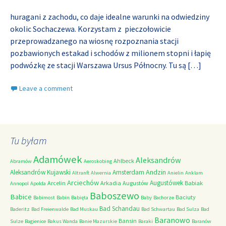
huragani z zachodu, co daje idealne warunki na odwiedziny
okolic Sochaczewa. Korzystam z pieczołowicie
przeprowadzanego na wiosnę rozpoznania stacji
pozbawionych estakad i schodów z milionem stopni i łapię
podwózkę ze stacji Warszawa Ursus Północny. Tu są
[…]
Leave a comment
Tu byłam
Adamówek
Aleksandrów
Ahlbeck
Abramów
Aeroskobing
Andzin
Aleksandrów Kujawski
Amsterdam
Altranft
Alwernia
Anielin
Anklam
Arciechów
Augustówek
Arcelin
Arkadia
Augustów
Babiak
Annopol
Apolda
Baboszewo
Babice
Baciuty
Babimost
Babin
Babięta
Baby
Bachorze
Bad Schandau
Baderitz
Bad Freienwalde
Bad Muskau
Bad Schwartau
Bad Sulza
Bad
Baranowo
Bansin
Sulze
Bagienice
Bakus Wanda
Banie Mazurskie
Baraki
Baranów