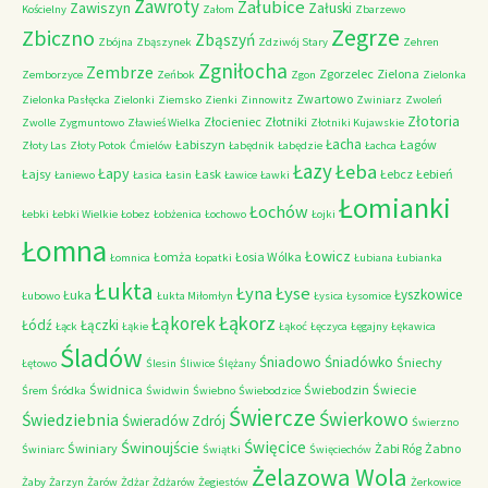
Zawroty
Załubice
Zawiszyn
Załuski
Kościelny
Załom
Zbarzewo
Zegrze
Zbiczno
Zbąszyń
Zbójna
Zbąszynek
Zdziwój Stary
Zehren
Zgniłocha
Zembrze
Zgorzelec
Zielona
Zemborzyce
Zeńbok
Zgon
Zielonka
Zwartowo
Zielonka Pasłęcka
Zielonki
Ziemsko
Zienki
Zinnowitz
Zwiniarz
Zwoleń
Złotoria
Złocieniec
Złotniki
Zwolle
Zygmuntowo
Zławieś Wielka
Złotniki Kujawskie
Łacha
Łabiszyn
Łagów
Złoty Las
Złoty Potok
Ćmielów
Łabędnik
Łabędzie
Łachca
Łazy
Łeba
Łapy
Łajsy
Łask
Łebcz
Łebień
Łaniewo
Łasica
Łasin
Ławice
Ławki
Łomianki
Łochów
Łebki
Łebki Wielkie
Łobez
Łobżenica
Łochowo
Łojki
Łomna
Łowicz
Łomża
Łosia Wólka
Łomnica
Łopatki
Łubiana
Łubianka
Łukta
Łyna
Łyse
Łyszkowice
Łuka
Łubowo
Łukta Miłomłyn
Łysica
Łysomice
Łąkorz
Łąkorek
Łódź
Łączki
Łąck
Łąkie
Łąkoć
Łęczyca
Łęgajny
Łękawica
Śladów
Śniadowo
Śniadówko
Śniechy
Łętowo
Ślesin
Śliwice
Ślężany
Świdnica
Świebodzin
Świecie
Śrem
Śródka
Świdwin
Świebno
Świebodzice
Świercze
Świerkowo
Świedziebnia
Świeradów Zdrój
Świerzno
Świnoujście
Święcice
Świniary
Żabi Róg
Żabno
Świniarc
Świątki
Święciechów
Żelazowa Wola
Żaby
Żarzyn
Żarów
Żdżar
Żdżarów
Żegiestów
Żerkowice