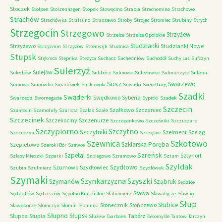
Stoczek
Stolpen
Stolzenhagen
Stopsk
Stowęcino
Strabla
Strachomino
Strachowo
Strachów
Strachówka
Stralsund
Straszewo
Stroby
Strojec
Stromiec
Strubiny
Strych
Strzegocin
Strzegowo
Strzyżew
Strzelce
Strzelce Opolskie
Studzianki
Strzyżewo
Studzianki Nowe
Strzyżmin
Strzyżów
Sttenwijk
Studnica
Stupsk
Stęknica
Stępnica
Stężyca
Suchacz
Suchedniów
Suchodół
Suchy Las
Sufczyn
Sulerzyż
Sulejów
Sulechów
Sulibórz
Sulinowo
Sulisławice
Sulmierzyce
Sulęcin
Susz
Swarzewo
Sumowo
Sumówko
Suradówek
Suskowola
Suwałki
Svendborg
Szadki
Swąderki
Swędkowo
Syberia
Swarzędz
Swornegacie
Sypitki
Szadek
Szczecin
Szałkowo
Szczaniec
Szamocin
Szamotuły
Szarlota
Szałas
Szałe
Szczecinek
Szczekociny
Szczenurze
Szczepankowo
Szcześniki
Szczuczarz
Szczypiorno
Szczytno
Szczytniki
Szelment
Szeląg
Szczuczyn
Szczęsne
Szkotowo
Szewnica
Szklarska Poręba
Szepietowo
Szeroki Bór
Szewce
Szreńsk
Szpetal
Sztynort
Szlasy Mieszki
Szparki
Szpiegowo
Szramowo
Sztum
Szyldak
Szydłowo
Szumowo
Szydłowiec
Szubin
Szulmierz
Szydłówek
Szymaki
Szyszki
Szynkarzyzna
Szymanów
Sząbruk
Sędzice
Sława
Sędzichów
Sędziszów
Sępólno Krajeńskie
Słabomierz
Sławatycze
Sławno
Słup
Słubice
Słonecznik
Słończewo
Sławoborze
Słomczyn
Słomin
Słomniki
Słupno
Słupsk
Słupca
Słupia
Tabórz
Służew
Taarbaek
Takomyśle
Tantow
Tarczyn