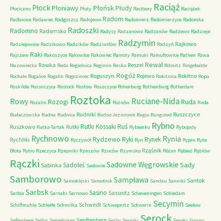
Raciąż
Płock
Płońsk
Płoniawy
Płudy
Płociczno
Płoty
Racibory
Raciążek
Radom
Racławice
Radawiec
Radgoszcz
Radojewo
Radomierz
Radomierzyce
Radomka
Radoszki
Radomno
Radomsko
Radysy
Radzanowo
Radzanów
Radzewo
Radzieje
Radzymin
Rajkowo
Radziejowice
Radzikowo
Radzików
Radziwiłów
Radzyń
Raki
Rajszew
Rakoszyce
Rakowice
Rakowiec
Ramoty
Ramuki
Ramułtowice
Rathen
Rawa
Rewal
Rawka
Reszel
Mazowiecka
Reda
Regielnica
Regimin
Resko
Ribnitz
Ringebalde
Rogóż
Roguszyn
Rojewo
Rokitno
Rochale
Rogalice
Rogalin
Rogoziniec
Rokitnica
Ropa
Roskilde
Rossoszyca
Rostock
Rostow
Roszczyce
Rotenburg
Rothenburg
Rotterdam
Roztoka
Ruciane-Nida
Rowy
Rozogi
Ruda
Rozalin
Rożnów
Ruda
Rudniki
Ruszczyce
Białaczowska
Rudna
Rudnica
Rudno Jeziorowe
Rugia
Rungsted
Rybno
Ruś
Rutki Kossaki
Ruszkowo
Rutki
Rutka-Tartak
Rybienko
Rybojady
Rychnowo
Rynia
Rydzewo
Ryki
Rynek
Rychliki
Ryczywół
Ryn
Rypin
Ryte
Rząśnik
Błota
Rytro
Rzeczyca
Rzepniki
Rzeszów
Rzuców
Rzymsko
Różan
Rąbież
Rąblów
Rączki
Sadowne Węgrowskie
Sady
Sadoleś
Sabinka
Sadowie
Samborowo
Sampława
Santok
Samoklęski
Samotnik
Sandau
Sanniki
Sarbsk
Sasino
Sassnitz
Sarbia
Sarnaki
Sarnowo
Scheveningen
Schiedam
Secymin
Schwedt
Schiffmuhle
Schleife
Schmilka
Schwepnitz
Schwerin
Seelow
Serock
Senftenberg
Seftenberg
Sellin
Semeliskes
Serby
Serniki
Seroki
Sianno