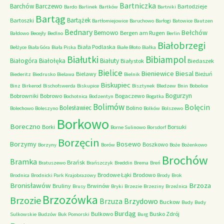
Bartniczka
Barchów
Barczewo
Bartodzieje
Bardo
Barlinek
Bartków
Bartniki
Bartąg
Bartążek
Bartoszki
Bartłomiejowice
Baruchowo
Barłogi
Batowice
Bautzen
Bednary
Bełchów
Bemowo
Bergen am Rugen
Bałdowo
Becejły
Bedlno
Berlin
Białobrzegi
Biała Podlaska
Bełżyce
Biała Góra
Biała Piska
Białe Błoto
Białka
Białutki
Bibiampol
Białogóra
Białołęka
Białuty
Białystok
Biedaszek
Bielice
Bieniewice
Biesal
Bielawy
Bieżuń
Biederitz
Biedrusko
Bielawa
Bielnik
Biskupiec
Binz
Birkerod
Bischofswerda
Biskupice
Bisztynek
Bledzew
Bnin
Bobolice
Bogurzyn
Bobrowniki
Bobrowo
Bogaczewo
Bochotnica
Bodzentyn
Bogatka
Bolimów
Bolęcin
Bolesławiec
Bolino
Bolechowo
Boleszyno
Bolków
Bolszewo
Borkowo
Boreczno
Borki
Borsuki
Borne Sulinowo
Borsdorf
Borzęcin
Borzymy
Bosewo
Boszkowo
Borzyny
Borów
Boże
Bożenkowo
Brochów
Bramka
Brańsk
Bratuszewo
Brańszczyk
Breddin
Brema
Breń
Brodowe Łąki
Brodowo
Brodnica
Brodnicki Park Krajobrazowy
Brody
Brok
Bronisławów
Brzoza
Bruliny
Brwinów
Brusy
Bryki
Brzezie
Brzeziny
Brzeźnica
Brzozówka
Brzozie
Brzydowo
Brzuza
Buckow
Budy
Budy
Burdąg
Bulkowo
Busko Zdrój
Sulkowskie
Budzów
Buk Pomorski
Burg