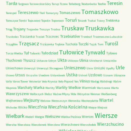
Teresin
Tarda
Targowo
Tarnowskie Góry
Tarup
Tczew
Telleborg
Teodorówka
Teofile
Tomaszkowo
Tereszewo
Tomaszewo
Terespol
Tleń
Tomaryny
Toruń
Treblinka
Tomczyce
Tomki
Topczewo
Topolin
Toporowo
Toszek
Trakai
Trawy
Truskaw
Truskawka
Trojany
Trląg
Trojanów
Troszyn
Trudna
Trzebiatów
Trzcianka
Trzciniec
Truskolas
Trzciel
Trzebuń
Trzemeszno Lubuskie
Trzęsacz
Turośl
Tuczki
Tuchola
Trzygłów
Trzścianka
Trębice
Tujsk
Tum
Tułowice
Tynwałd
Tuł
Tułodziad
Tyłowo
Turza Wielka
Tuławki
Ukta
Tłuchowo
Tłuszcz
Ulinia
Uchacze
Udryn
Ulikowo
Ulrichorst
Umiastów
Urle
Unieszewo
Uniechowo
Uniszki
Unierzyż
Unierzyż Strzegowo
Unin
Upałty
Ustka
Ursus
Uzdowo
Urowo
Urszulin
Usedom
Ustanówek
Ustroń
Uznam
Uścięcice
Vilnius
Vallo
Varso Tower
Veivieriai
Velo Krynica
Velo Poprad
Ves
Wadąg
Walidrogi
Walim
Warka
Warlity Wielkie
Warchały
Warmiak
Wapnica
Warlity
Warszawa
Warta
Wawrzyszew
Wałbrzych
Wałcz
Ważne Młyny
Wda
Wdzydze
Weimar
Weißenberg
Wejsuny
Wiartel
Wejherowo
Welzow
Wereszczyn
Weronika
Westerplatte
Wieczfnia Kościelna
Wieczfnia
Wicko
Wichulec
Wiejce
Wiejsce
Wiersze
Wielbark
Wieliszew
Wieniec
Wieleń
Wielgie
Wielka Piaśnica
Wierzchucino
Wierzchowo
Wierzba
Wierzbica
Wierzbinek
Wierzbno
Wierzchołek