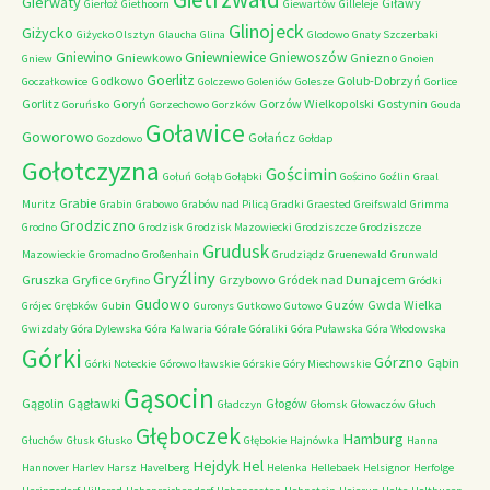
Gierwaty
Giławy
Gierłoż
Giethoorn
Giewartów
Gilleleje
Glinojeck
Giżycko
Giżycko Olsztyn
Glaucha
Glina
Glodowo
Gnaty Szczerbaki
Gniewino
Gniewniewice
Gniewoszów
Gniewkowo
Gniezno
Gniew
Gnoien
Goerlitz
Godkowo
Golub-Dobrzyń
Goczałkowice
Golczewo
Goleniów
Golesze
Gorlice
Gorlitz
Goryń
Gorzów Wielkopolski
Gostynin
Goruńsko
Gorzechowo
Gorzków
Gouda
Goławice
Goworowo
Gołańcz
Gozdowo
Gołdap
Gołotczyzna
Gościmin
Gołuń
Gołąb
Gołąbki
Gościno
Goźlin
Graal
Grabie
Muritz
Grabin
Grabowo
Grabów nad Pilicą
Gradki
Graested
Greifswald
Grimma
Grodziczno
Grodno
Grodzisk
Grodzisk Mazowiecki
Grodziszcze
Grodziszcze
Grudusk
Mazowieckie
Gromadno
Großenhain
Grudziądz
Gruenewald
Grunwald
Gryźliny
Gruszka
Gryfice
Grzybowo
Gródek nad Dunajcem
Gryfino
Gródki
Gudowo
Guzów
Gwda Wielka
Grójec
Grębków
Gubin
Guronys
Gutkowo
Gutowo
Gwizdały
Góra Dylewska
Góra Kalwaria
Górale
Góraliki
Góra Puławska
Góra Włodowska
Górki
Górzno
Gąbin
Górki Noteckie
Górowo Iławskie
Górskie
Góry Miechowskie
Gąsocin
Gągolin
Gągławki
Głogów
Gładczyn
Głomsk
Głowaczów
Głuch
Głęboczek
Hamburg
Głuchów
Głusk
Głusko
Głębokie
Hajnówka
Hanna
Hejdyk
Hel
Hannover
Harlev
Harsz
Havelberg
Helenka
Hellebaek
Helsignor
Herfolge