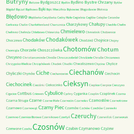
Butryny
Bystre Chrzany
Bydgoszcz
Bydlino
Butzow
Bydlin
Bytów
Bąki
Bógdał
Bączal
Bądkowo
Bąki Wieczfnia
Bąkowiec
Błogosławie
Błotnica
Błędowo
Błędówko
Cecylówka
Cedry Małe
Cegielnia
Cegłów
Celejów
Ceranów
Chałupy
Charzykowy
Cerkwica
Chalin
Charlottenlund
Charsznica
Chechło
Chełm
Chmielewo
Chełmno
Chełmża
Chlebowo
Chlewiska
Chmielnik
Chobienice
Chodakówek
Chodaków
Chojnice
Choczewo
Chodzież
Chojny
Chotomów
Chotum
Chorzele
Choszczówka
Chomiąża
Chrcynno
Christiansminde
Chrośle
Chruszczobród
Chruściele
Chruśle
Chrzanowo
Chwaliszewo
Chylice
Chrzypsko Wielkie
Chrząchówek
Chudek
Chudki
Chycina
Ciechanów
Ciche
Chyliczki
Chynów
Ciechocin
Ciechanowiec
Cieksyn
Ciechocinek
Ciekocinko
Cieciórki
Cieplice
Cierpice
Cieszyno
Cybulice
Cottbus
Cyganka
Czaplinek
Cigacice
Criewen
Cychry
Czaplin
Czarna
Czarne
Czarnostów
Czarna Struga
Czarne Małe
Czarnocin
Czarnolas
Czarnotrzew
Czarny Piec
Czarnowo
Czarnów
Czarnowąż
Czchów
Czechów
Czerewki
Czeruchy
Czermno
Czernice Borowe
Czernikowo
Czertyń
Czerwińsk
Czerwonak
Czosnów
Czubin
Czymanowo
Czyżew
Czerwone
Czocha