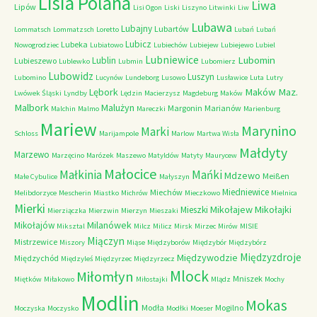
Lisia Polana
Liwa
Lipów
Lisi Ogon
Liski
Liszyno
Litwinki
Liw
Lubawa
Lubajny
Lubartów
Lommatsch
Lommatzsch
Loretto
Lubań
Lubań
Lubicz
Lubeka
Nowogrodziec
Lubiatowo
Lubiechów
Lubiejew
Lubiejewo
Lubiel
Lubniewice
Lubomin
Lublin
Lubieszewo
Lublewko
Lubmin
Lubomierz
Lubowidz
Luszyn
Lubomino
Lucynów
Lundeborg
Lusowo
Lusławice
Luta
Lutry
Maków Maz.
Lębork
Lwówek Śląski
Lyndby
Lędzin
Macierzysz
Magdeburg
Maków
Malbork
Malużyn
Margonin
Marianów
Malchin
Malmo
Mareczki
Marienburg
Mariew
Marynino
Marki
Schloss
Marijampole
Marlow
Martwa Wisła
Małdyty
Marzewo
Marzęcino
Marózek
Maszewo
Matyldów
Matyty
Maurycew
Małocice
Małkinia
Mańki
Mdzewo
Meißen
Małe Cybulice
Małyszyn
Miedniewice
Miechów
Melibdorzyce
Mescherin
Miastko
Michrów
Mieczkowo
Mielnica
Mierki
Mikołajew
Mikołajki
Mieszki
Mierziączka
Mierzwin
Mierzyn
Mieszaki
Milanówek
Mikołajów
Miksztal
Milcz
Milicz
Mirsk
Mirzec
Mirów
MISIE
Miączyn
Mistrzewice
Miszory
Miąse
Międzyborów
Międzybór
Międzybórz
Międzyzdroje
Międzywodzie
Międzychód
Międzyleś
Międzyrzec
Międzyrzecz
Mlock
Miłomłyn
Mniszek
Miętków
Miłakowo
Miłostajki
Mlądz
Mochy
Modlin
Mokas
Modła
Mogilno
Moczyska
Moczysko
Modłki
Moeser