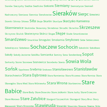
Siemiany
Siekierki
Sianów
Sieczychy
Siedlce
Siedlisko
Siemiatycze
Siemień
Sieraków
Sierpc
Siewierz
Nadrzeczny
Sieniawa
Siennica
Sierakowice
Siła
Skarżysko Kamienna
Skarlin
Siomki
Sitnica
Sitowa
Skaje
Skarżyce
Skrzeszew
Skierniewice
Skolimów
Skowrony
Skriebinai
Skrudki
Skrwilno
Skępe
Skwierzyna
Skórcz
Skrzynno
Skulsk
Skąpe
Slude
Smardzewice
Smardzewo
Smykowo
Smogulec
Smolarnia
Smarklice
Sobe
Sobieszewo
Sochaczew
Sochocin
Soboklęszcz
Sobolewo
Sokolniki
Sokołowo
Sopot
Sokoły
Somianka
Sokoły Jeziorne
Sokółka
Sominy
Sona
Sondenborg
Sowia Wola
Sosnowica
Sorkwity
Sosno
Sosnowe
Sosnówka
Sowia
Sońsk
Stanisławów
Srebrna
Stanisławowo
Spychowo
Srokowo
Stara Dąbrowa
Starachowice
Stara Kamienica
Stara Kiszewa
Stara Kornica
Stara
Stare
Stara Wrona
Sławogóra
Stara Wieś
Stara Wiśniewka
Starbienino
Babice
Stare Budy
Stare Drawsko
Stare Jabłonki
Stare Juchy
Stare Osieczno
Stare Załubice
Stare Worowo
Stargard Szczeciński
Starogard
Stary Brus
Stary
Stawiguda
Stary Kraszew
Stawiski
Bógpomóż
Stawisko
Stawno
Stegna
Stilo