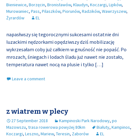
Bieniewice
,
Borzęcin
,
Bronisławów
,
Klaudyn
,
Koczargi
,
Lipków
,
Murowaniec
,
Pass
,
Pilaszków
,
Piorunów
,
Radzików
,
Wawrzyszew
,
Żyrardów
EL
napasłwszy się tegorocznymi sukcesami ostatnie dni
luzackimi nędzorkami opędziwszy dziś mobilizację
wykrzesałam coby już całkiem w gnuśność nie popaść. Po
mrozach, śniegach i lodach śladu już nawet nie zostało,
temperatura nawet nocą na plusie i tylko
[…]
Leave a comment
z wiatrem w plecy
27 September 2018
Kampinoski Park Narodowy
,
po
Mazowszu
,
trasa rowerowa powyżej 80km
Białuty
,
Kampinos
,
Koczargi
,
Leszno
,
Mariew
,
Teresin
,
Zaborów
EL