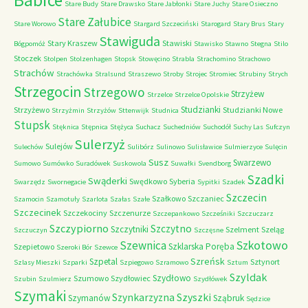
Babice
Stare Budy
Stare Drawsko
Stare Jabłonki
Stare Juchy
Stare Osieczno
Stare Załubice
Stare Worowo
Stargard Szczeciński
Starogard
Stary Brus
Stary
Stawiguda
Stary Kraszew
Stawiski
Bógpomóż
Stawisko
Stawno
Stegna
Stilo
Stoczek
Stolpen
Stolzenhagen
Stopsk
Stowęcino
Strabla
Strachomino
Strachowo
Strachów
Strachówka
Stralsund
Straszewo
Stroby
Strojec
Stromiec
Strubiny
Strych
Strzegocin
Strzegowo
Strzyżew
Strzelce
Strzelce Opolskie
Studzianki
Strzyżewo
Studzianki Nowe
Strzyżmin
Strzyżów
Sttenwijk
Studnica
Stupsk
Stęknica
Stępnica
Stężyca
Suchacz
Suchedniów
Suchodół
Suchy Las
Sufczyn
Sulerzyż
Sulejów
Sulechów
Sulibórz
Sulinowo
Sulisławice
Sulmierzyce
Sulęcin
Susz
Swarzewo
Sumowo
Sumówko
Suradówek
Suskowola
Suwałki
Svendborg
Szadki
Swąderki
Swędkowo
Syberia
Swarzędz
Swornegacie
Sypitki
Szadek
Szczecin
Szałkowo
Szczaniec
Szamocin
Szamotuły
Szarlota
Szałas
Szałe
Szczecinek
Szczekociny
Szczenurze
Szczepankowo
Szcześniki
Szczuczarz
Szczypiorno
Szczytno
Szczytniki
Szelment
Szeląg
Szczuczyn
Szczęsne
Szkotowo
Szewnica
Szklarska Poręba
Szepietowo
Szeroki Bór
Szewce
Szreńsk
Szpetal
Sztynort
Szlasy Mieszki
Szparki
Szpiegowo
Szramowo
Sztum
Szyldak
Szydłowo
Szumowo
Szydłowiec
Szubin
Szulmierz
Szydłówek
Szymaki
Szyszki
Szynkarzyzna
Szymanów
Sząbruk
Sędzice