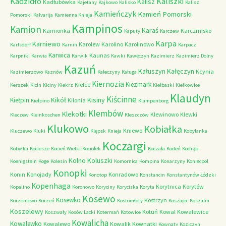
Kadzidło
Kaliszki
Kalisz
Kadłubówka
Kajetany
Kajkowo
Kalisko
Kalisz
Kamieńczyk
Kamień Pomorski
Pomorski
Kalvarija
Kamienna Knieja
Kampinos
Kamion
Karaś
Kamionka
Karczmisko
Kaputy
Karczew
Karpa
Karniewo
Karolew
Karolino
Karolinowo
Karlsdorf
Karnin
Karpacz
Karwica
Kaunas
Karpniki
Karwia
Karwik
Kawki
Kawęczyn
Kazimierz
Kazimierz Dolny
Kazuń
Kałuszyn
Kałęczyn
Kcynia
Kazimierzowo
Kaznów
Kałeczyny
Kaługa
Kiernozia
Kiezmark
Kielce
Kerszek
Kicin
Kiciny
Kiekrz
Kiełbaski
Kiełkowice
Klaudyn
Kiścinne
Kikół
Kisiny
Kiełpin
Kilonia
Kiełpino
Klampenborg
Klembów
Klekotki
Klewinowo
Klewki
Kleczew
Kleinkoschen
Kleszczów
Klukowo
Kobiałka
Kniewo
Kluczewo
Kluki
Klępsk
Knieja
Kobylanka
Koczargi
Kobyłka
Kociesze
Kocień Wielki
Kociołek
Koczała
Kodeń
Kodrąb
Kolno
Koluszki
Koenigstein
Koge
Kolesin
Komornica
Kompina
Konarzyny
Koniecpol
Konopki
Konin
Konojady
Konradowo
Konotop
Konstancin
Konstantynów Łódzki
Kopenhaga
Korytnica
Korytów
Kopalino
Koronowo
Koryciny
Koryciska
Koryta
Kosewo
Kosewko
Kostrzyn
Korzeniewo
Korzeń
Kostomłoty
Koszajec
Koszalin
Koszelewy
Kotuń
Kowal
Kowalewice
Koszwały
Kosów Lacki
Kotermań
Kotowice
Kowalicha
Kowalewko
Kowalewo
Kowalik
Kownatki
Kownaty
Koziczyn