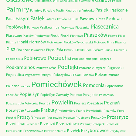
Ożarów
Ośmiałowo
Ośniki
Ośno Lubuskie
Oświęcim
Pakość
Palmiry
Pasieki
Pasikonie
Paprotnia
Palmiryy
Palędzie
Paplin
Parłówko
Pasłęk
Pasym
Pawłowo
Pass
Pepłowo
Peitz
Paterek
Patków
Paulina
Piasecznica
Pepłówek
Pestkownica
Perkowo
Petrykozy
Piaecznica
Pilaszków
Piaseczno
Piecki
Pieski
Piastów
Piechowice
Pietkowo
Pilawa
Pilica
Piorunów
Pionki
Pillnitz
Piotrkówek
Piotrków Trybunalski
Piotrowo
Pirna
Pisanica
Pisz
Piła
Piszczac
Piątek
Piwniczna
Piławki
Plewki
Plon
Plośnica
Pluski
Pniewnik
Pociecha
Pobierowo
Pobiedziska
Podawce
Poddąbie
Podgórze
Podlejki
Podkampinos
Pogorzelec
Podkowa Leśna
Podrochale
Pogorzel
Polesie
Pogorzelica
Pokrzydowo
Pogroszew
Pokrytki
Polaki
Polanów
Polichno
Pomiechówek
Pomocnia
Policzna
Popielarnia
Polnica
Popielżyn
Popielżyn Zawady
Popowo
Porządzie
Popielów
Postomino
Powielin
Poznań
Powidz
Powierż
Pozezdrze
Poszeszupie
Potworów
Prabuty
Poświętne
Poźrzadło
Prabuty Góry
Pranie
Prawiedniki
Prażmów
Prora
Przasnysz
Prostyń
Pruszków
Prostki
Proszew
Proszowice
Prusewo
Prusinowo
Przechlewo
Przejazd
Przejazdowo
Przedecz
Przemęt
Przepitki
Przesieki
Przyborowice
Przełęk
Przewodowo
Przeszkoda
Przewóz Nurski
Przybysław