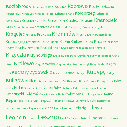
Kozłowo
Koziebrody
Kozioł
Kozły
Kozin
Kozłówka
Kozienice
Kołobrzeg
Koło
Kołaczkowo
Kołaczyce
Kołbacz
Kołbiel
Kołczewo
Kołodziąż
Krasnosielc
Kościerzyna
Krasne
Koźniewo
Kraplewo
Końskowola
KPN
Kraszew
Kraśnicza Wola
Kraszewo
Kraśnik
Kretowiny
Kroeslin
Krogule
Kromnów
Krogulec
Krokowa
Krosno
Krojanty
Krosno Odrzańskie
Krusze
Krotoszyny
Kruklin
Krukowo
Kruki
Krośnice
Kruklanki
Krusa
Kruszyn
Krynica
Krysiaki
Krutyń
Krynickie
Krysk
Kryspinów
Krzemieniewo
Krzycko
Krzyczki
Krzynowłoga
Króle
Krzynowłoga Mała
Krzyże
Krzyż Wielkopolski
Królewo
Krąków
Księży
Duże
Krągi
Krąpiewnice
Krępice
Książ
Książ Wielki
Kudypy
Kuchary Żydowskie
Las
Kuczbork
Kucice
Kuczyn
Kuligi
Kuligów
Kulik
Kurki
Kurów
Kurowo
Kupin
Kurdwanów
Kury
Kurznia
Kurzętnik
Kutno
Kuźnica
Kuślin
Kusin
Kuznocin
Kuźnica Żelichowska
Kwiatkowice
Kwiatuszki
Kwidzyń
Kwirynów
Kątne
Kwieciszowice
Kwik
Kórnik
Kąp
Kątki
Kępa
Laski
Kętrzyn
Kępa Polska
Kępki
Kłanino
Kłodawa
Lachowo
Laskowice
Lelewo
Leipzig
Leiden
Latchorzew
Lauta
Legionowo
Leidschendam
Leszno
Leoncin
Liberadz
Leszcz
Leśna
Lewków
Leśno
Libiszów
Lidzbark
Ligowo