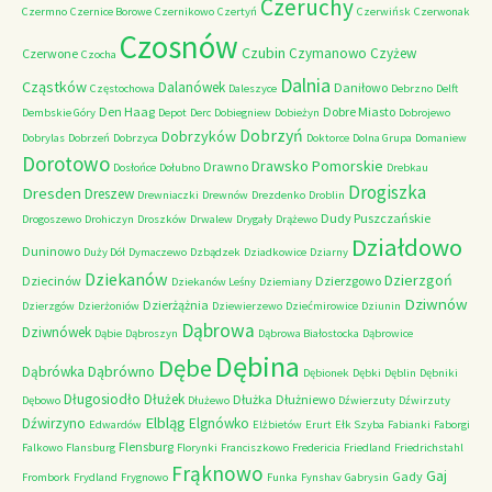
Czeruchy
Czermno
Czernice Borowe
Czernikowo
Czertyń
Czerwińsk
Czerwonak
Czosnów
Czubin
Czymanowo
Czyżew
Czerwone
Czocha
Dalnia
Cząstków
Dalanówek
Daniłowo
Częstochowa
Daleszyce
Debrzno
Delft
Den Haag
Dobre Miasto
Dembskie Góry
Depot
Derc
Dobiegniew
Dobieżyn
Dobrojewo
Dobrzyń
Dobrzyków
Dobrylas
Dobrzeń
Dobrzyca
Doktorce
Dolna Grupa
Domaniew
Dorotowo
Drawsko Pomorskie
Drawno
Dosłońce
Dołubno
Drebkau
Drogiszka
Dresden
Dreszew
Drewniaczki
Drewnów
Drezdenko
Droblin
Dudy Puszczańskie
Drogoszewo
Drohiczyn
Droszków
Drwalew
Drygały
Drążewo
Działdowo
Duninowo
Duży Dół
Dymaczewo
Dzbądzek
Dziadkowice
Dziarny
Dziekanów
Dzierzgoń
Dziecinów
Dzierzgowo
Dziekanów Leśny
Dziemiany
Dziwnów
Dzierżążnia
Dzierzgów
Dzierżoniów
Dziewierzewo
Dziećmirowice
Dziunin
Dąbrowa
Dziwnówek
Dąbie
Dąbroszyn
Dąbrowa Białostocka
Dąbrowice
Dębina
Dębe
Dąbrówno
Dąbrówka
Dębionek
Dębki
Dęblin
Dębniki
Długosiodło
Dłużek
Dłużka
Dłużniewo
Dębowo
Dłużewo
Dźwierzuty
Dźwirzuty
Elbląg
Dźwirzyno
Elgnówko
Edwardów
Elżbietów
Erurt
Ełk Szyba
Fabianki
Faborgi
Flensburg
Falkowo
Flansburg
Florynki
Franciszkowo
Fredericia
Friedland
Friedrichstahl
Frąknowo
Gaj
Gady
Frombork
Frydland
Frygnowo
Funka
Fynshav
Gabrysin