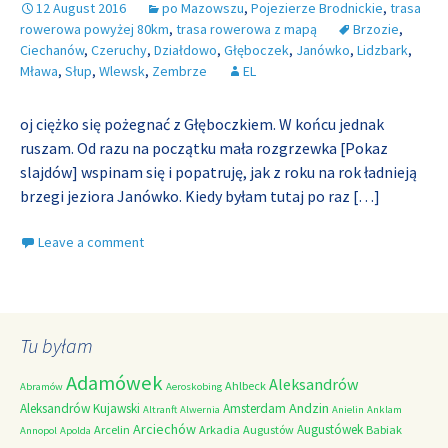
12 August 2016
po Mazowszu
,
Pojezierze Brodnickie
,
trasa
rowerowa powyżej 80km
,
trasa rowerowa z mapą
Brzozie
,
Ciechanów
,
Czeruchy
,
Działdowo
,
Głęboczek
,
Janówko
,
Lidzbark
,
Mława
,
Słup
,
Wlewsk
,
Zembrze
EL
oj ciężko się pożegnać z Głęboczkiem. W końcu jednak
ruszam. Od razu na początku mała rozgrzewka [Pokaz
slajdów] wspinam się i popatruję, jak z roku na rok ładnieją
brzegi jeziora Janówko. Kiedy byłam tutaj po raz
[…]
Leave a comment
Tu byłam
Adamówek
Aleksandrów
Ahlbeck
Abramów
Aeroskobing
Andzin
Aleksandrów Kujawski
Amsterdam
Altranft
Alwernia
Anielin
Anklam
Arciechów
Augustówek
Arcelin
Arkadia
Augustów
Babiak
Annopol
Apolda