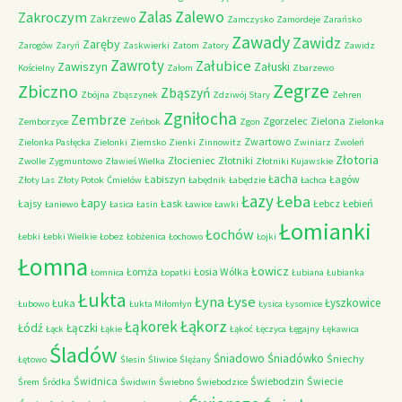
Zalas
Zalewo
Zakroczym
Zakrzewo
Zamczysko
Zamordeje
Zarańsko
Zawady
Zawidz
Zaręby
Zarogów
Zaryń
Zaskwierki
Zatom
Zatory
Zawidz
Zawroty
Załubice
Zawiszyn
Załuski
Kościelny
Załom
Zbarzewo
Zegrze
Zbiczno
Zbąszyń
Zbójna
Zbąszynek
Zdziwój Stary
Zehren
Zgniłocha
Zembrze
Zgorzelec
Zielona
Zemborzyce
Zeńbok
Zgon
Zielonka
Zwartowo
Zielonka Pasłęcka
Zielonki
Ziemsko
Zienki
Zinnowitz
Zwiniarz
Zwoleń
Złotoria
Złocieniec
Złotniki
Zwolle
Zygmuntowo
Zławieś Wielka
Złotniki Kujawskie
Łacha
Łabiszyn
Łagów
Złoty Las
Złoty Potok
Ćmielów
Łabędnik
Łabędzie
Łachca
Łazy
Łeba
Łapy
Łajsy
Łask
Łebcz
Łebień
Łaniewo
Łasica
Łasin
Ławice
Ławki
Łomianki
Łochów
Łebki
Łebki Wielkie
Łobez
Łobżenica
Łochowo
Łojki
Łomna
Łowicz
Łomża
Łosia Wólka
Łomnica
Łopatki
Łubiana
Łubianka
Łukta
Łyna
Łyse
Łyszkowice
Łuka
Łubowo
Łukta Miłomłyn
Łysica
Łysomice
Łąkorz
Łąkorek
Łódź
Łączki
Łąck
Łąkie
Łąkoć
Łęczyca
Łęgajny
Łękawica
Śladów
Śniadowo
Śniadówko
Śniechy
Łętowo
Ślesin
Śliwice
Ślężany
Świdnica
Świebodzin
Świecie
Śrem
Śródka
Świdwin
Świebno
Świebodzice