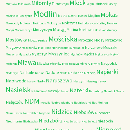
Mlock
Miłomłyn
Mniszek
Miętków
Miłakowo
Miłostajki
Mlądz
Mochy
Modlin
Mokas
Modła
Mogilno
Moczyska
Moczysko
Modłki
Moeser
Mokrzyce
Mokowo
Mokrzyca
Mokobody
Mokronos
Molibdorzyce
Morliny
Morsko
Morąg
Morzyczyn
Mosina
Mostowo
Moryń
Morzeszczyn
Most Południowy
Mościska
Mostówka
Mrzeżyno
Mroczno
Mrozy
Moszczenica
Muszaki
Mrągowo
Murzynowo
Mszczonów
Muellrose
Muncheberg
Murowaniec
Myszyniec
Myszczyn
Mącice
Muszyna
Myszadła
Myślinów
Mąkoszyce
Mątyki
Mława
Nacpolsk
Mławka
Mężenin
Młochów
Młodzieszyn
Młynary
Młynki
Napierki
Nadkole
Nadole
Nakło nad Notecią
Nadarzyn
Nadma
Nakło
Naruszewo
Napiwoda
Narty
Narzym
Nasiegniewo
Narew
Nasielsk
Naterki
Nastajki
Nasierowo
Natać
Naumburg
Naunhof
Nawra
NDM
Nałęczów
Nerwik
Neubrandenburg
Neufriedland
Neu Mukran
Nidzica
Nieborów
Niechorze
Neumunster
Neutrebbin
Nicponia
Niedzbórz
Niegocin
Niechłonin
Niedrzwica
Niedźwiadna
Niedźwiedź
Nieporęt