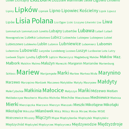
Lidzbark Warmiński
Lichtajny
Linówno
Licheń
Lieske
Lipków
Lipno
Lipowiec Kościelny
Lipiny
Lipniak
Lipsk
Lipusz
Lisia Polana
Liwa
Lipów
Lisi Ogon
Liski
Liszyno
Litwinki
Liw
Lubawa
Lubajny
Lubartów
Lommatsch
Lommatzsch
Loretto
Lubań
Lubań
Lubicz
Lubeka
Nowogrodziec
Lubiatowo
Lubiechów
Lubiejew
Lubiejewo
Lubiel
Lubniewice
Lubomin
Lublin
Lubieszewo
Lublewko
Lubmin
Lubomierz
Lubowidz
Luszyn
Lubomino
Lucynów
Lundeborg
Lusowo
Lusławice
Luta
Lutry
Maków Maz.
Lębork
Lwówek Śląski
Lyndby
Lędzin
Macierzysz
Magdeburg
Maków
Malbork
Malużyn
Margonin
Marianów
Malchin
Malmo
Mareczki
Marienburg
Mariew
Marynino
Marki
Schloss
Marijampole
Marlow
Martwa Wisła
Małdyty
Marzewo
Marzęcino
Marózek
Maszewo
Matyldów
Matyty
Maurycew
Małocice
Małkinia
Mańki
Mdzewo
Meißen
Małe Cybulice
Małyszyn
Miedniewice
Miechów
Melibdorzyce
Mescherin
Miastko
Michrów
Mieczkowo
Mielnica
Mierki
Mikołajew
Mikołajki
Mieszki
Mierziączka
Mierzwin
Mierzyn
Mieszaki
Milanówek
Mikołajów
Miksztal
Milcz
Milicz
Mirsk
Mirzec
Mirów
MISIE
Miączyn
Mistrzewice
Miszory
Miąse
Międzyborów
Międzybór
Międzybórz
Międzyzdroje
Międzywodzie
Międzychód
Międzyleś
Międzyrzec
Międzyrzecz