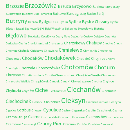
Brzozówka
Brzozie
Brzydowo
Brzuza
Buckow
Budy
Budy
Burdąg
Bulkowo
Busko Zdrój
Sulkowskie
Budzów
Buk Pomorski
Burg
Butryny
Bystre Chrzany
Bydgoszcz
Bydlino
Butzow
Bydlin
Bytów
Bąki
Bógdał
Bączal
Bądkowo
Bąki Wieczfnia
Bąkowiec
Błogosławie
Błotnica
Błędowo
Błędówko
Cecylówka
Cedry Małe
Cegielnia
Cegłów
Celejów
Ceranów
Chałupy
Charzykowy
Cerkwica
Chalin
Charlottenlund
Charsznica
Chechło
Chełm
Chmielewo
Chełmno
Chełmża
Chlebowo
Chlewiska
Chmielnik
Chobienice
Chodakówek
Chodaków
Chojnice
Choczewo
Chodzież
Chojny
Chotomów
Chotum
Chorzele
Choszczówka
Chomiąża
Chrcynno
Christiansminde
Chrośle
Chruszczobród
Chruściele
Chruśle
Chrzanowo
Chwaliszewo
Chylice
Chrzypsko Wielkie
Chrząchówek
Chudek
Chudki
Chycina
Ciechanów
Ciche
Chyliczki
Chynów
Ciechocin
Ciechanowiec
Cieksyn
Ciechocinek
Ciekocinko
Cieciórki
Cieplice
Cierpice
Cieszyno
Cybulice
Cottbus
Cyganka
Czaplinek
Cigacice
Criewen
Cychry
Czaplin
Czarna
Czarne
Czarnostów
Czarna Struga
Czarne Małe
Czarnocin
Czarnolas
Czarnotrzew
Czarny Piec
Czarnowo
Czarnów
Czarnowąż
Czchów
Czechów
Czerewki