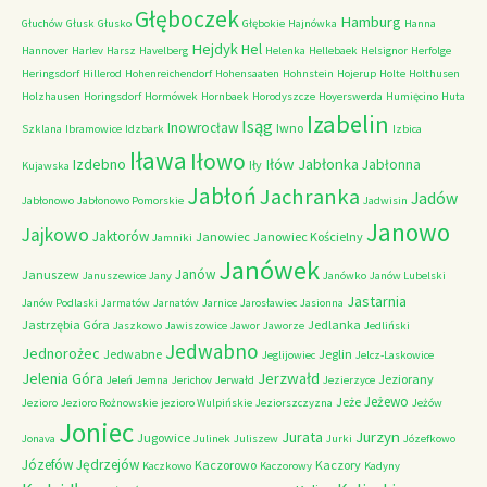
Głęboczek
Hamburg
Głuchów
Głusk
Głusko
Głębokie
Hajnówka
Hanna
Hejdyk
Hel
Hannover
Harlev
Harsz
Havelberg
Helenka
Hellebaek
Helsignor
Herfolge
Heringsdorf
Hillerod
Hohenreichendorf
Hohensaaten
Hohnstein
Hojerup
Holte
Holthusen
Holzhausen
Horingsdorf
Hormówek
Hornbaek
Horodyszcze
Hoyerswerda
Humięcino
Huta
Izabelin
Isąg
Inowrocław
Iwno
Szklana
Ibramowice
Idzbark
Izbica
Iława
Iłowo
Iłów
Jabłonka
Izdebno
Jabłonna
Iły
Kujawska
Jabłoń
Jachranka
Jadów
Jabłonowo
Jabłonowo Pomorskie
Jadwisin
Janowo
Jajkowo
Jaktorów
Janowiec
Janowiec Kościelny
Jamniki
Janówek
Janów
Januszew
Januszewice
Jany
Janówko
Janów Lubelski
Jastarnia
Janów Podlaski
Jarmatów
Jarnatów
Jarnice
Jarosławiec
Jasionna
Jastrzębia Góra
Jedlanka
Jaszkowo
Jawiszowice
Jawor
Jaworze
Jedliński
Jedwabno
Jednorożec
Jedwabne
Jeglin
Jeglijowiec
Jelcz-Laskowice
Jerzwałd
Jelenia Góra
Jeziorany
Jeleń
Jemna
Jerichov
Jerwałd
Jezierzyce
Jeżewo
Jeże
Jezioro
Jezioro Rożnowskie
jezioro Wulpińskie
Jeziorszczyzna
Jeżów
Joniec
Jurzyn
Jurata
Jugowice
Jonava
Julinek
Juliszew
Jurki
Józefkowo
Józefów
Jędrzejów
Kaczorowo
Kaczory
Kaczkowo
Kaczorowy
Kadyny