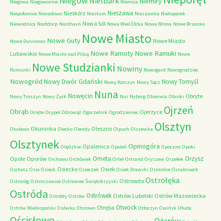
Niegów
Nielbark
Niemiry
Niegowa
Niegowonice
Niemica
Nieszawa
Nieskórz
Niepołomice
Nieradowo
Niestum
Nieszawka
Nietoperek
Nowa Sól
Niewodnica
Nootdorp
Nordhavn
Nowa Wieś Ełcka
Nowa Wrona
Nowe Brzesko
Nowe Miasto
Nowe Guty
Nowe Miasto
Nowe Duninowo
Nowe Ramoty
Nowe Ramuki
Lubawskie
Nowe Miasto nad Pilicą
Nowe
Nowe Studzianki
Nowiny
Rumunki
Nowogard
Nowogrodziec
Nowogród
Nowy Dwór Gdański
Nowy Tomyśl
Nowy Korczyn
Nowy Sącz
Nuna
Nowęcin
Obryte
Nowy Troszyn
Nowy Zyck
Nur
Nyborg
Obierwia
Obroki
Ojrzeń
Obrąb
Ojerzyce
Ocięte
Ocypel
Odrowąż
Ogorzelnik
Ogrodzieniec
Olsztyn
Okuninka
Oleszno
Okalewo
Olecko
Olendy
Olpuch
Olszewka
Olsztynek
Opinogóra
Opalenica
Olędzkie
Opaleń
Opoczno
Opoki
Orneta
Orzysz
Opole
Oporów
Orchowo
Orchówek
Ortel
Ortrand
Oryszew
Orzełek
Osiecko
Osiek
Oschatz
Osie
Osieck
Osieczek
Osiek Drawski
Osmolice
Osnabrueck
Ostrołęka
Ostrowite
Ostroróg
Ostroszowice
Ostrowiec Świętokrzyski
Ostróda
Ostrówek
Ostrów Lubelski
Ostrów Mazowiecka
Ostródy
Ostrów
Otwock
Otręba
Ostrów Wielkopolski
Osówka
Otorowo
Otłoczyn
Owińsk
Ołuda
Ościsłowo