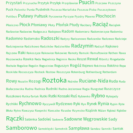
Psucin
Przystań
Przytyk
Przyłęk
Przysucha
Przęsławice
Pszczew
Pszczyna
Puck
Pustelnik
Pulsnitz
Purda
Puszcza Mariańska
Puszcza Piska
Puszczykowo
Puławy
Pułtusk
Płochocin
Puttbus
Pyrzowice
Pyrzyce
Pyzdry
Pławno
Raciąż
Płock
Płońsk
Płoniawy
Płudy
Płociczno
Płoty
Racibory
Raciążek
Radom
Racławice
Radawiec
Radgoszcz
Radojewo
Radomierz
Radomierzyce
Radomka
Radoszki
Radomno
Radomsko
Radysy
Radzanowo
Radzanów
Radzewo
Radzieje
Radzymin
Rajkowo
Radziejowice
Radzikowo
Radzików
Radziwiłów
Radzyń
Raki
Rajszew
Rakoszyce
Rakowice
Rakowiec
Ramoty
Ramuki
Ramułtowice
Rathen
Rawa
Rewal
Rawka
Reszel
Mazowiecka
Reda
Regielnica
Regimin
Resko
Ribnitz
Ringebalde
Rogóż
Roguszyn
Rojewo
Rokitno
Rochale
Rogalice
Rogalin
Rogoziniec
Rokitnica
Ropa
Roskilde
Rossoszyca
Rostock
Rostow
Roszczyce
Rotenburg
Rothenburg
Rotterdam
Roztoka
Ruciane-Nida
Rowy
Rozogi
Ruda
Rozalin
Rożnów
Ruda
Rudniki
Ruszczyce
Białaczowska
Rudna
Rudnica
Rudno Jeziorowe
Rugia
Rungsted
Rybno
Ruś
Rutki Kossaki
Ruszkowo
Rutki
Rutka-Tartak
Rybienko
Rybojady
Rychnowo
Rynia
Rydzewo
Ryki
Rynek
Rychliki
Ryczywół
Ryn
Rypin
Ryte
Rząśnik
Błota
Rytro
Rzeczyca
Rzepniki
Rzeszów
Rzuców
Rzymsko
Różan
Rąbież
Rąblów
Rączki
Sadowne Węgrowskie
Sady
Sadoleś
Sabinka
Sadowie
Samborowo
Sampława
Santok
Samoklęski
Samotnik
Sandau
Sanniki