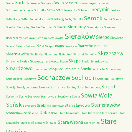
Sarbsk
Sasino
Sassnitz
Sarbia
Sarnaki
Sarnowo
Scheveningen
Schiedam
Secymin
Schwedt
Schiffmuhle
Schleife
Schmilka
Schwepnitz
Schwerin
Seelow
Serock
Senftenberg
Seftenberg
Sellin
Semeliskes
Serby
Serniki
Seroki
Sianno
Siemiany
Siekierki
Sianów
Sieczychy
Siedlce
Siedlisko
Siemiatycze
Siemień
Sieraków
Sierpc
Siewierz
Nadrzeczny
Sieniawa
Siennica
Sierakowice
Siła
Skarżysko Kamienna
Skarlin
Siomki
Sitnica
Sitowa
Skaje
Skarżyce
Skrzeszew
Skierniewice
Skolimów
Skowrony
Skriebinai
Skrudki
Skrwilno
Skępe
Skwierzyna
Skórcz
Skrzynno
Skulsk
Skąpe
Slude
Smardzewice
Smardzewo
Smykowo
Smogulec
Smolarnia
Smarklice
Sobe
Sobieszewo
Sochaczew
Sochocin
Soboklęszcz
Sobolewo
Sokolniki
Sokołowo
Sopot
Sokoły
Somianka
Sokoły Jeziorne
Sokółka
Sominy
Sona
Sondenborg
Sowia Wola
Sosnowica
Sorkwity
Sosno
Sosnowe
Sosnówka
Sowia
Sońsk
Stanisławów
Srebrna
Stanisławowo
Spychowo
Srokowo
Stara Dąbrowa
Starachowice
Stara Kamienica
Stara Kiszewa
Stara Kornica
Stara
Stare
Stara Wrona
Sławogóra
Stara Wieś
Stara Wiśniewka
Starbienino