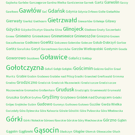
Garwolin
Gartz
Gajówka
Garbów
Garczegorze
Gardna Wielka
Gardzienice
Garnek
Gassy
Gawłów
Gdańsk
Gdynia
Gawłowo
Gać
Gdynia Orłowo
Gidle
Giebałtów
Gietrzwałd
Gierwaty
Giławy
Gierłoż
Giethoorn
Giewartów
Gilleleje
Glinojeck
Giżycko
Giżycko Olsztyn
Glaucha
Glina
Glodowo
Gnaty Szczerbaki
Gniewino
Gniewniewice
Gniewoszów
Gniewkowo
Gniezno
Gniew
Gnoien
Goerlitz
Godkowo
Golub-Dobrzyń
Goczałkowice
Golczewo
Goleniów
Golesze
Gorlice
Gorlitz
Goryń
Gorzów Wielkopolski
Gostynin
Goruńsko
Gorzechowo
Gorzków
Gouda
Goławice
Goworowo
Gołańcz
Gozdowo
Gołdap
Gołotczyzna
Gościmin
Gołuń
Gołąb
Gołąbki
Gościno
Goźlin
Graal
Grabie
Muritz
Grabin
Grabowo
Grabów nad Pilicą
Gradki
Graested
Greifswald
Grimma
Grodziczno
Grodno
Grodzisk
Grodzisk Mazowiecki
Grodziszcze
Grodziszcze
Grudusk
Mazowieckie
Gromadno
Großenhain
Grudziądz
Gruenewald
Grunwald
Gryźliny
Gruszka
Gryfice
Grzybowo
Gródek nad Dunajcem
Gryfino
Gródki
Gudowo
Guzów
Gwda Wielka
Grójec
Grębków
Gubin
Guronys
Gutkowo
Gutowo
Gwizdały
Góra Dylewska
Góra Kalwaria
Górale
Góraliki
Góra Puławska
Góra Włodowska
Górki
Górzno
Gąbin
Górki Noteckie
Górowo Iławskie
Górskie
Góry Miechowskie
Gąsocin
Gągolin
Gągławki
Głogów
Gładczyn
Głomsk
Głowaczów
Głuch