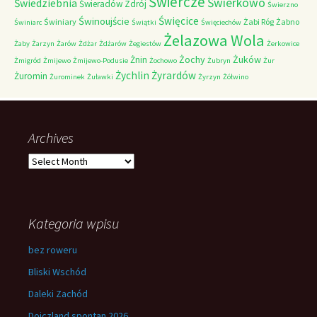
Świercze
Świerkowo
Świedziebnia
Świeradów Zdrój
Świerzno
Świnoujście
Święcice
Świniary
Żabi Róg
Żabno
Świniarc
Świątki
Święciechów
Żelazowa Wola
Żaby
Żarzyn
Żarów
Żdżar
Żdżarów
Żegiestów
Żerkowice
Żochy
Żuków
Żnin
Żmigród
Żmijewo
Żmijewo-Podusie
Żochowo
Żubryn
Żur
Żychlin
Żyrardów
Żuromin
Żurominek
Żuławki
Żyrzyn
Żółwino
Archives
Archives
Kategoria wpisu
bez roweru
Bliski Wschód
Daleki Zachód
Dojczland spontan 2026