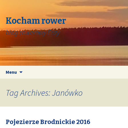
Kocham rower
blog rowerowy Elizy
Skip
Search
Menu
to
for:
content
Tag Archives: Janówko
Pojezierze Brodnickie 2016