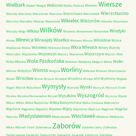
Wiersze
Wielbark
Wieliszew
Wieniec
Wieleń
Wielgie
Wielka Piaśnica
Wierzchucino
Wierzchowo
Wierzba
Wierzbica
Wierzbinek
Wierzbno
Wierzchołek
Wikielec
Wiktorów
Wierzchy
Wiesiółka
Wiewiec
Wiewiórów
Wilanów
Wilczkowo
Wilków
Windyki
Wilkasy
Wilczęta
Wilga
Wincenta
Wincentowo
Wincentów
Winnica
Wirwajdy
Wisełka
Witoldów
Wizna
Winiec
Witkowo
Witnica
Wkra
Wlewsk
Wiśniewo
Wnory Wandy
Więcławice
Wiślica
Wiśniowo Ełckie
Wojcieszyn
Wojszczyce
Wodzisław
Wojciechów
Wojnicz
Wojnowice
Wojszki
Wola
Wola Pasikońska
Wolin
Wola Młocka
Wolbrom
Wolbórka
Wolgast
Wolica
Worliny
Wonna
Wolsztyn
Wolnica
Worgule
Wołkowe
Wriezen
Wrocimowice
Wrocław
Września
Wydminy
Wrocki
Wrona
Wrzask
Wrzeście
Wrząca
WTR
Wygoda
Wymysły
Wynki
Wygon
Wykrot
Wylazłowo
Wymyśle
Wyrzysk
Wyrzysk Osiek
Wyszogród
Wyszków
Wysoka
Wysokie Mazowieckie
Wyszel
Wyszyny
Wywła
Wólka Radzymińska
Wójcin
Wólka
Wólka Majdańska
Wólka Smolana
Wąbrzeźno
Wąsy
Wąchock
Wąsewo
Węgrów
Wągrodno
Wąpielsk
Wąwolnica
Wędrzyn
Węgliniec
Władysławowo
Włocławek
Wężyska
Władysławów
Włodawa
Włodowice
Zaborów
Włoka
Włosień
Ystad
Zaberbecze
Zaborów Leśny
Zabłudów
Zacharzowice
Zacieczki
Zaduszniki
Zagnańsk
Zajączek
Zakliczyn
Zaklików