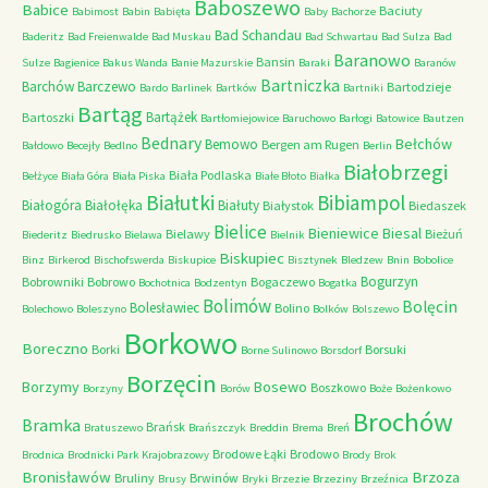
Baboszewo
Babice
Baciuty
Babimost
Babin
Babięta
Baby
Bachorze
Bad Schandau
Baderitz
Bad Freienwalde
Bad Muskau
Bad Schwartau
Bad Sulza
Bad
Baranowo
Bansin
Sulze
Bagienice
Bakus Wanda
Banie Mazurskie
Baraki
Baranów
Bartniczka
Barchów
Barczewo
Bartodzieje
Bardo
Barlinek
Bartków
Bartniki
Bartąg
Bartążek
Bartoszki
Bartłomiejowice
Baruchowo
Barłogi
Batowice
Bautzen
Bednary
Bełchów
Bemowo
Bergen am Rugen
Bałdowo
Becejły
Bedlno
Berlin
Białobrzegi
Biała Podlaska
Bełżyce
Biała Góra
Biała Piska
Białe Błoto
Białka
Białutki
Bibiampol
Białogóra
Białołęka
Białuty
Białystok
Biedaszek
Bielice
Bieniewice
Biesal
Bielawy
Bieżuń
Biederitz
Biedrusko
Bielawa
Bielnik
Biskupiec
Binz
Birkerod
Bischofswerda
Biskupice
Bisztynek
Bledzew
Bnin
Bobolice
Bogurzyn
Bobrowniki
Bobrowo
Bogaczewo
Bochotnica
Bodzentyn
Bogatka
Bolimów
Bolęcin
Bolesławiec
Bolino
Bolechowo
Boleszyno
Bolków
Bolszewo
Borkowo
Boreczno
Borki
Borsuki
Borne Sulinowo
Borsdorf
Borzęcin
Borzymy
Bosewo
Boszkowo
Borzyny
Borów
Boże
Bożenkowo
Brochów
Bramka
Brańsk
Bratuszewo
Brańszczyk
Breddin
Brema
Breń
Brodowe Łąki
Brodowo
Brodnica
Brodnicki Park Krajobrazowy
Brody
Brok
Bronisławów
Brzoza
Bruliny
Brwinów
Brusy
Bryki
Brzezie
Brzeziny
Brzeźnica