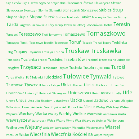
Sława
Sędzichów
Sędziszów
Sępólno Krajeńskie
Słabomierz
Sławatycze
Sławno
Słup
Słubice
Słonecznik
Słończewo
Sławoborze
Słomczyn
Słomin
Słomniki
Słupno
Słupsk
Słupca
Słupia
Tabórz
Służew
Taarbaek
Takomyśle
Tantow
Tarczyn
Teresin
Tarda
Targowo
Tarnowskie Góry
Tarup
Tczew
Telleborg
Teodorówka
Teofile
Tomaszkowo
Tereszewo
Tomaszewo
Terespol
Tleń
Tomaryny
Toruń
Treblinka
Tomczyce
Tomki
Topczewo
Topolin
Toporowo
Toszek
Trakai
Trawy
Truskaw
Truskawka
Trojany
Trląg
Trojanów
Troszyn
Trudna
Trzebiatów
Trzcianka
Trzciniec
Truskolas
Trzciel
Trzebuń
Trzemeszno Lubuskie
Trzęsacz
Turośl
Tuczki
Tuchola
Trzygłów
Trzścianka
Trębice
Tujsk
Tum
Tułowice
Tynwałd
Tuł
Tułodziad
Tyłowo
Turza Wielka
Tuławki
Ukta
Tłuchowo
Tłuszcz
Ulinia
Uchacze
Udryn
Ulikowo
Ulrichorst
Umiastów
Urle
Unieszewo
Uniechowo
Uniszki
Unierzyż
Unierzyż Strzegowo
Unin
Upałty
Ustka
Ursus
Uzdowo
Urowo
Urszulin
Usedom
Ustanówek
Ustroń
Uznam
Uścięcice
Vilnius
Vallo
Varso Tower
Veivieriai
Velo Krynica
Velo Poprad
Ves
Wadąg
Walidrogi
Walim
Warka
Warlity Wielkie
Warchały
Warmiak
Wapnica
Warlity
Warszawa
Warta
Wawrzyszew
Wałbrzych
Wałcz
Ważne Młyny
Wda
Wdzydze
Weimar
Weißenberg
Wejsuny
Wiartel
Wejherowo
Welzow
Wereszczyn
Weronika
Westerplatte
Wieczfnia Kościelna
Wieczfnia
Wicko
Wichulec
Wiejce
Wiejsce