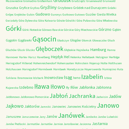
Grudusk
Mazowieckie
Gromadno
Großenhain
Grudziądz
Gruenewald
Grunwald
Gryźliny
Gruszka
Gryfice
Grzybowo
Gródek nad Dunajcem
Gryfino
Gródki
Gudowo
Guzów
Gwda Wielka
Grójec
Grębków
Gubin
Guronys
Gutkowo
Gutowo
Gwizdały
Góra Dylewska
Góra Kalwaria
Górale
Góraliki
Góra Puławska
Góra Włodowska
Górki
Górzno
Gąbin
Górki Noteckie
Górowo Iławskie
Górskie
Góry Miechowskie
Gąsocin
Gągolin
Gągławki
Głogów
Gładczyn
Głomsk
Głowaczów
Głuch
Głęboczek
Hamburg
Głuchów
Głusk
Głusko
Głębokie
Hajnówka
Hanna
Hejdyk
Hel
Hannover
Harlev
Harsz
Havelberg
Helenka
Hellebaek
Helsignor
Herfolge
Heringsdorf
Hillerod
Hohenreichendorf
Hohensaaten
Hohnstein
Hojerup
Holte
Holthusen
Holzhausen
Horingsdorf
Hormówek
Hornbaek
Horodyszcze
Hoyerswerda
Humięcino
Huta
Izabelin
Isąg
Inowrocław
Iwno
Szklana
Ibramowice
Idzbark
Izbica
Iława
Iłowo
Iłów
Jabłonka
Izdebno
Jabłonna
Iły
Kujawska
Jabłoń
Jachranka
Jadów
Jabłonowo
Jabłonowo Pomorskie
Jadwisin
Janowo
Jajkowo
Jaktorów
Janowiec
Janowiec Kościelny
Jamniki
Janówek
Janów
Januszew
Januszewice
Jany
Janówko
Janów Lubelski
Jastarnia
Janów Podlaski
Jarmatów
Jarnatów
Jarnice
Jarosławiec
Jasionna