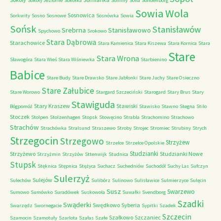
Sokoły Jeziorne
Sokółka
Sominy
Sona
Sondenborg
Sowia Wola
Sosnowica
Sorkwity
Sosno
Sosnowe
Sosnówka
Sowia
Sońsk
Stanisławów
Srebrna
Stanisławowo
Spychowo
Srokowo
Stara Dąbrowa
Starachowice
Stara Kamienica
Stara Kiszewa
Stara Kornica
Stara
Stare
Stara Wrona
Sławogóra
Stara Wieś
Stara Wiśniewka
Starbienino
Babice
Stare Budy
Stare Drawsko
Stare Jabłonki
Stare Juchy
Stare Osieczno
Stare Załubice
Stare Worowo
Stargard Szczeciński
Starogard
Stary Brus
Stary
Stawiguda
Stary Kraszew
Stawiski
Bógpomóż
Stawisko
Stawno
Stegna
Stilo
Stoczek
Stolpen
Stolzenhagen
Stopsk
Stowęcino
Strabla
Strachomino
Strachowo
Strachów
Strachówka
Stralsund
Straszewo
Stroby
Strojec
Stromiec
Strubiny
Strych
Strzegocin
Strzegowo
Strzyżew
Strzelce
Strzelce Opolskie
Studzianki
Strzyżewo
Studzianki Nowe
Strzyżmin
Strzyżów
Sttenwijk
Studnica
Stupsk
Stęknica
Stępnica
Stężyca
Suchacz
Suchedniów
Suchodół
Suchy Las
Sufczyn
Sulerzyż
Sulejów
Sulechów
Sulibórz
Sulinowo
Sulisławice
Sulmierzyce
Sulęcin
Susz
Swarzewo
Sumowo
Sumówko
Suradówek
Suskowola
Suwałki
Svendborg
Szadki
Swąderki
Swędkowo
Syberia
Swarzędz
Swornegacie
Sypitki
Szadek
Szczecin
Szałkowo
Szczaniec
Szamocin
Szamotuły
Szarlota
Szałas
Szałe