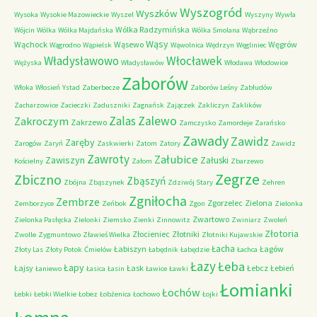
Wyszogród
Wyszków
Wysoka
Wysokie Mazowieckie
Wyszel
Wyszyny
Wywła
Wólka Radzymińska
Wójcin
Wólka
Wólka Majdańska
Wólka Smolana
Wąbrzeźno
Wąsy
Wąchock
Wąsewo
Węgrów
Wągrodno
Wąpielsk
Wąwolnica
Wędrzyn
Węgliniec
Władysławowo
Włocławek
Wężyska
Władysławów
Włodawa
Włodowice
Zaborów
Włoka
Włosień
Ystad
Zaberbecze
Zaborów Leśny
Zabłudów
Zacharzowice
Zacieczki
Zaduszniki
Zagnańsk
Zajączek
Zakliczyn
Zaklików
Zalas
Zalewo
Zakroczym
Zakrzewo
Zamczysko
Zamordeje
Zarańsko
Zawady
Zawidz
Zaręby
Zarogów
Zaryń
Zaskwierki
Zatom
Zatory
Zawidz
Zawroty
Załubice
Zawiszyn
Załuski
Kościelny
Załom
Zbarzewo
Zegrze
Zbiczno
Zbąszyń
Zbójna
Zbąszynek
Zdziwój Stary
Zehren
Zgniłocha
Zembrze
Zgorzelec
Zielona
Zemborzyce
Zeńbok
Zgon
Zielonka
Zwartowo
Zielonka Pasłęcka
Zielonki
Ziemsko
Zienki
Zinnowitz
Zwiniarz
Zwoleń
Złotoria
Złocieniec
Złotniki
Zwolle
Zygmuntowo
Zławieś Wielka
Złotniki Kujawskie
Łacha
Łabiszyn
Łagów
Złoty Las
Złoty Potok
Ćmielów
Łabędnik
Łabędzie
Łachca
Łazy
Łeba
Łapy
Łajsy
Łask
Łebcz
Łebień
Łaniewo
Łasica
Łasin
Ławice
Ławki
Łomianki
Łochów
Łebki
Łebki Wielkie
Łobez
Łobżenica
Łochowo
Łojki