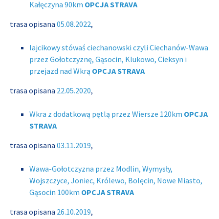
Kałęczyna 90km
OPCJA STRAVA
trasa opisana
05.08.2022
,
lajcikowy stówaś ciechanowski czyli Ciechanów-Wawa
przez Gołotczyznę, Gąsocin, Klukowo, Cieksyn i
przejazd nad Wkrą
OPCJA STRAVA
trasa opisana
22.05.2020
,
Wkra z dodatkową pętlą przez Wiersze 120km
OPCJA
STRAVA
trasa opisana
03.11.2019
,
Wawa-Gołotczyzna przez Modlin, Wymysły,
Wojszczyce, Joniec, Królewo, Bolęcin, Nowe Miasto,
Gąsocin 100km
OPCJA STRAVA
trasa opisana
26.10.2019
,