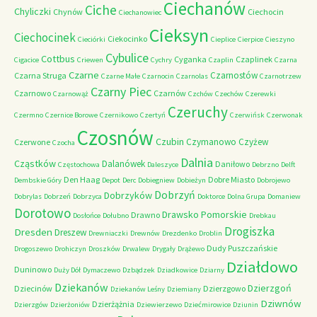
Ciechanów
Ciche
Chyliczki
Chynów
Ciechocin
Ciechanowiec
Cieksyn
Ciechocinek
Ciekocinko
Cieciórki
Cieplice
Cierpice
Cieszyno
Cybulice
Cottbus
Cyganka
Czaplinek
Cigacice
Criewen
Cychry
Czaplin
Czarna
Czarne
Czarnostów
Czarna Struga
Czarne Małe
Czarnocin
Czarnolas
Czarnotrzew
Czarny Piec
Czarnowo
Czarnów
Czarnowąż
Czchów
Czechów
Czerewki
Czeruchy
Czermno
Czernice Borowe
Czernikowo
Czertyń
Czerwińsk
Czerwonak
Czosnów
Czubin
Czymanowo
Czyżew
Czerwone
Czocha
Dalnia
Cząstków
Dalanówek
Daniłowo
Częstochowa
Daleszyce
Debrzno
Delft
Den Haag
Dobre Miasto
Dembskie Góry
Depot
Derc
Dobiegniew
Dobieżyn
Dobrojewo
Dobrzyń
Dobrzyków
Dobrylas
Dobrzeń
Dobrzyca
Doktorce
Dolna Grupa
Domaniew
Dorotowo
Drawsko Pomorskie
Drawno
Dosłońce
Dołubno
Drebkau
Drogiszka
Dresden
Dreszew
Drewniaczki
Drewnów
Drezdenko
Droblin
Dudy Puszczańskie
Drogoszewo
Drohiczyn
Droszków
Drwalew
Drygały
Drążewo
Działdowo
Duninowo
Duży Dół
Dymaczewo
Dzbądzek
Dziadkowice
Dziarny
Dziekanów
Dzierzgoń
Dziecinów
Dzierzgowo
Dziekanów Leśny
Dziemiany
Dziwnów
Dzierżążnia
Dzierzgów
Dzierżoniów
Dziewierzewo
Dziećmirowice
Dziunin