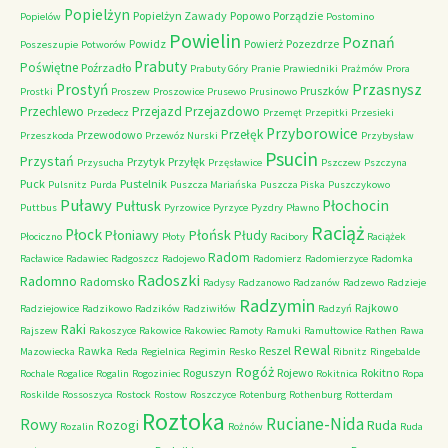
Popielżyn
Popielżyn Zawady
Popowo
Porządzie
Popielów
Postomino
Powielin
Poznań
Powidz
Powierż
Pozezdrze
Poszeszupie
Potworów
Prabuty
Poświętne
Poźrzadło
Prabuty Góry
Pranie
Prawiedniki
Prażmów
Prora
Przasnysz
Prostyń
Pruszków
Prostki
Proszew
Proszowice
Prusewo
Prusinowo
Przechlewo
Przejazd
Przejazdowo
Przedecz
Przemęt
Przepitki
Przesieki
Przyborowice
Przełęk
Przewodowo
Przeszkoda
Przewóz Nurski
Przybysław
Psucin
Przystań
Przytyk
Przyłęk
Przysucha
Przęsławice
Pszczew
Pszczyna
Puck
Pustelnik
Pulsnitz
Purda
Puszcza Mariańska
Puszcza Piska
Puszczykowo
Puławy
Pułtusk
Płochocin
Puttbus
Pyrzowice
Pyrzyce
Pyzdry
Pławno
Raciąż
Płock
Płońsk
Płoniawy
Płudy
Płociczno
Płoty
Racibory
Raciążek
Radom
Racławice
Radawiec
Radgoszcz
Radojewo
Radomierz
Radomierzyce
Radomka
Radoszki
Radomno
Radomsko
Radysy
Radzanowo
Radzanów
Radzewo
Radzieje
Radzymin
Rajkowo
Radziejowice
Radzikowo
Radzików
Radziwiłów
Radzyń
Raki
Rajszew
Rakoszyce
Rakowice
Rakowiec
Ramoty
Ramuki
Ramułtowice
Rathen
Rawa
Rewal
Rawka
Reszel
Mazowiecka
Reda
Regielnica
Regimin
Resko
Ribnitz
Ringebalde
Rogóż
Roguszyn
Rojewo
Rokitno
Rochale
Rogalice
Rogalin
Rogoziniec
Rokitnica
Ropa
Roskilde
Rossoszyca
Rostock
Rostow
Roszczyce
Rotenburg
Rothenburg
Rotterdam
Roztoka
Ruciane-Nida
Rowy
Rozogi
Ruda
Rozalin
Rożnów
Ruda