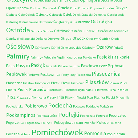
Opinogóra
Opalenica
Olędzkie
Opaleń
Opoczno
Opoki
Orneta
Orzysz
Opole
Oporów
Orchowo
Orchówek
Ortel
Ortrand
Oryszew
Orzełek
Osiecko
Osiek
Oschatz
Osie
Osieck
Osieczek
Osiek Drawski
Osmolice
Osnabrueck
Ostrołęka
Ostrowite
Ostroróg
Ostroszowice
Ostrowiec Świętokrzyski
Ostróda
Ostrówek
Ostrów Lubelski
Ostrów Mazowiecka
Ostródy
Ostrów
Otwock
Otręba
Ostrów Wielkopolski
Osówka
Otorowo
Otłoczyn
Owińsk
Ołuda
Ościsłowo
Ożarów
Ośmiałowo
Ośniki
Ośno Lubuskie
Oświęcim
Pakość
Palmiry
Pasieki
Pasikonie
Paprotnia
Palmiryy
Palędzie
Paplin
Parłówko
Pasłęk
Pasym
Pawłowo
Pass
Pepłowo
Peitz
Paterek
Patków
Paulina
Piasecznica
Pepłówek
Pestkownica
Perkowo
Petrykozy
Piaecznica
Pilaszków
Piaseczno
Piecki
Pieski
Piastów
Piechowice
Pietkowo
Pilawa
Pilica
Piorunów
Pionki
Pillnitz
Piotrkówek
Piotrków Trybunalski
Piotrowo
Pirna
Pisanica
Pisz
Piła
Piszczac
Piątek
Piwniczna
Piławki
Plewki
Plon
Plośnica
Pluski
Pniewnik
Pociecha
Pobierowo
Pobiedziska
Podawce
Poddąbie
Podgórze
Podlejki
Podkampinos
Pogorzelec
Podkowa Leśna
Podrochale
Pogorzel
Polesie
Pogorzelica
Pokrzydowo
Pogroszew
Pokrytki
Polaki
Polanów
Polichno
Pomiechówek
Pomocnia
Policzna
Popielarnia
Polnica