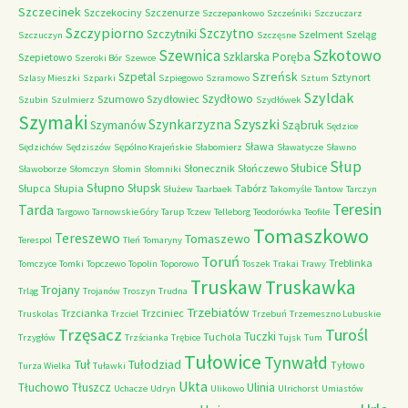
Szczecinek
Szczekociny
Szczenurze
Szczepankowo
Szcześniki
Szczuczarz
Szczypiorno
Szczytno
Szczytniki
Szelment
Szeląg
Szczuczyn
Szczęsne
Szkotowo
Szewnica
Szklarska Poręba
Szepietowo
Szeroki Bór
Szewce
Szreńsk
Szpetal
Sztynort
Szlasy Mieszki
Szparki
Szpiegowo
Szramowo
Sztum
Szyldak
Szydłowo
Szumowo
Szydłowiec
Szubin
Szulmierz
Szydłówek
Szymaki
Szyszki
Szynkarzyzna
Szymanów
Sząbruk
Sędzice
Sława
Sędzichów
Sędziszów
Sępólno Krajeńskie
Słabomierz
Sławatycze
Sławno
Słup
Słubice
Słonecznik
Słończewo
Sławoborze
Słomczyn
Słomin
Słomniki
Słupno
Słupsk
Słupca
Słupia
Tabórz
Służew
Taarbaek
Takomyśle
Tantow
Tarczyn
Teresin
Tarda
Targowo
Tarnowskie Góry
Tarup
Tczew
Telleborg
Teodorówka
Teofile
Tomaszkowo
Tereszewo
Tomaszewo
Terespol
Tleń
Tomaryny
Toruń
Treblinka
Tomczyce
Tomki
Topczewo
Topolin
Toporowo
Toszek
Trakai
Trawy
Truskaw
Truskawka
Trojany
Trląg
Trojanów
Troszyn
Trudna
Trzebiatów
Trzcianka
Trzciniec
Truskolas
Trzciel
Trzebuń
Trzemeszno Lubuskie
Trzęsacz
Turośl
Tuczki
Tuchola
Trzygłów
Trzścianka
Trębice
Tujsk
Tum
Tułowice
Tynwałd
Tuł
Tułodziad
Tyłowo
Turza Wielka
Tuławki
Ukta
Tłuchowo
Tłuszcz
Ulinia
Uchacze
Udryn
Ulikowo
Ulrichorst
Umiastów