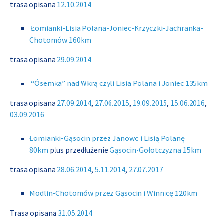
trasa opisana
12.10.2014
Łomianki-Lisia Polana-Joniec-Krzyczki-Jachranka-
Chotomów 160km
trasa opisana
29.09.2014
“Ósemka” nad Wkrą czyli Lisia Polana i Joniec 135km
trasa opisana
27.09.2014
,
27.06.2015
,
19.09.2015
,
15.06.2016
,
03.09.2016
Łomianki-Gąsocin przez Janowo i Lisią Polanę
80km
plus przedłużenie
Gąsocin-Gołotczyzna 15km
trasa opisana
28.06.2014
,
5.11.2014
,
27.07.2017
Modlin-Chotomów przez Gąsocin i Winnicę 120km
Trasa opisana
31.05.2014