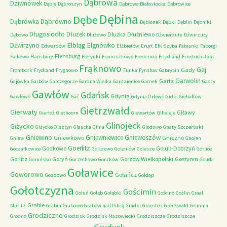
Dąbrowa
Dziwnówek
Dąbie
Dąbroszyn
Dąbrowa Białostocka
Dąbrowice
Dębina
Dębe
Dąbrówno
Dąbrówka
Dębionek
Dębki
Dęblin
Dębniki
Długosiodło
Dłużek
Dłużka
Dłużniewo
Dębowo
Dłużewo
Dźwierzuty
Dźwirzuty
Elbląg
Dźwirzyno
Elgnówko
Edwardów
Elżbietów
Erurt
Ełk Szyba
Fabianki
Faborgi
Flensburg
Falkowo
Flansburg
Florynki
Franciszkowo
Fredericia
Friedland
Friedrichstahl
Frąknowo
Gaj
Gady
Frombork
Frydland
Frygnowo
Funka
Fynshav
Gabrysin
Garwolin
Gartz
Gajówka
Garbów
Garczegorze
Gardna Wielka
Gardzienice
Garnek
Gassy
Gawłów
Gdańsk
Gdynia
Gawłowo
Gać
Gdynia Orłowo
Gidle
Giebałtów
Gietrzwałd
Gierwaty
Giławy
Gierłoż
Giethoorn
Giewartów
Gilleleje
Glinojeck
Giżycko
Giżycko Olsztyn
Glaucha
Glina
Glodowo
Gnaty Szczerbaki
Gniewino
Gniewniewice
Gniewoszów
Gniewkowo
Gniezno
Gniew
Gnoien
Goerlitz
Godkowo
Golub-Dobrzyń
Goczałkowice
Golczewo
Goleniów
Golesze
Gorlice
Gorlitz
Goryń
Gorzów Wielkopolski
Gostynin
Goruńsko
Gorzechowo
Gorzków
Gouda
Goławice
Goworowo
Gołańcz
Gozdowo
Gołdap
Gołotczyzna
Gościmin
Gołuń
Gołąb
Gołąbki
Gościno
Goźlin
Graal
Grabie
Muritz
Grabin
Grabowo
Grabów nad Pilicą
Gradki
Graested
Greifswald
Grimma
Grodziczno
Grodno
Grodzisk
Grodzisk Mazowiecki
Grodziszcze
Grodziszcze