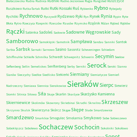
Rudniki
Ruszczyce
Białaczowska
Rudna
Rudnica
Rudno Jeziorowe
Rugia
Rungsted
Rybno
Ruś
Rutki Kossaki
Ruszkowo
Rutki
Rutka-Tartak
Rybienko
Rybojady
Rychnowo
Rynia
Rydzewo
Ryki
Rynek
Rychliki
Ryczywół
Ryn
Rypin
Ryte
Rząśnik
Błota
Rytro
Rzeczyca
Rzepniki
Rzeszów
Rzuców
Rzymsko
Różan
Rąbież
Rąblów
Rączki
Sadowne Węgrowskie
Sady
Sadoleś
Sabinka
Sadowie
Samborowo
Sampława
Santok
Samoklęski
Samotnik
Sandau
Sanniki
Sarbsk
Sasino
Sassnitz
Sarbia
Sarnaki
Sarnowo
Scheveningen
Schiedam
Secymin
Schwedt
Schiffmuhle
Schleife
Schmilka
Schwepnitz
Schwerin
Seelow
Serock
Senftenberg
Seftenberg
Sellin
Semeliskes
Serby
Serniki
Seroki
Sianno
Siemiany
Siekierki
Sianów
Sieczychy
Siedlce
Siedlisko
Siemiatycze
Siemień
Sieraków
Sierpc
Siewierz
Nadrzeczny
Sieniawa
Siennica
Sierakowice
Siła
Skarżysko Kamienna
Skarlin
Siomki
Sitnica
Sitowa
Skaje
Skarżyce
Skrzeszew
Skierniewice
Skolimów
Skowrony
Skriebinai
Skrudki
Skrwilno
Skępe
Skwierzyna
Skórcz
Skrzynno
Skulsk
Skąpe
Slude
Smardzewice
Smardzewo
Smykowo
Smogulec
Smolarnia
Smarklice
Sobe
Sobieszewo
Sochaczew
Sochocin
Soboklęszcz
Sobolewo
Sokolniki
Sokołowo
Sopot
Sokoły
Somianka