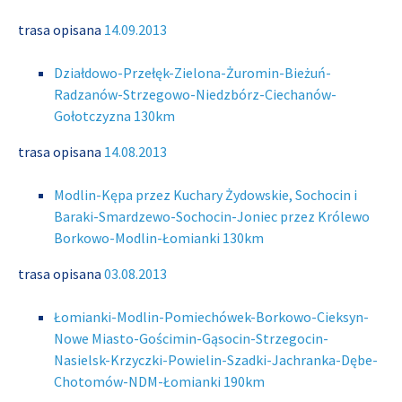
trasa opisana
14.09.2013
Działdowo-Przełęk-Zielona-Żuromin-Bieżuń-
Radzanów-Strzegowo-Niedzbórz-Ciechanów-
Gołotczyzna 130km
trasa opisana
14.08.2013
Modlin-Kępa przez Kuchary Żydowskie, Sochocin i
Baraki-Smardzewo-Sochocin-Joniec przez Królewo
Borkowo-Modlin-Łomianki 130km
trasa opisana
03.08.2013
Łomianki-Modlin-Pomiechówek-Borkowo-Cieksyn-
Nowe Miasto-Gościmin-Gąsocin-Strzegocin-
Nasielsk-Krzyczki-Powielin-Szadki-Jachranka-Dębe-
Chotomów-NDM-Łomianki 190km