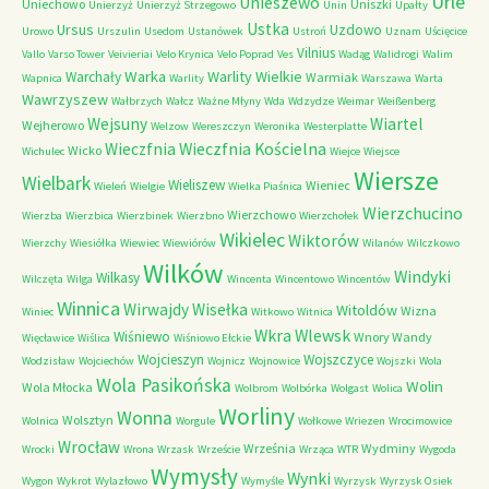
Urle
Unieszewo
Uniechowo
Uniszki
Unierzyż
Unierzyż Strzegowo
Unin
Upałty
Ustka
Ursus
Uzdowo
Urowo
Urszulin
Usedom
Ustanówek
Ustroń
Uznam
Uścięcice
Vilnius
Vallo
Varso Tower
Veivieriai
Velo Krynica
Velo Poprad
Ves
Wadąg
Walidrogi
Walim
Warka
Warlity Wielkie
Warchały
Warmiak
Wapnica
Warlity
Warszawa
Warta
Wawrzyszew
Wałbrzych
Wałcz
Ważne Młyny
Wda
Wdzydze
Weimar
Weißenberg
Wejsuny
Wiartel
Wejherowo
Welzow
Wereszczyn
Weronika
Westerplatte
Wieczfnia Kościelna
Wieczfnia
Wicko
Wichulec
Wiejce
Wiejsce
Wiersze
Wielbark
Wieliszew
Wieniec
Wieleń
Wielgie
Wielka Piaśnica
Wierzchucino
Wierzchowo
Wierzba
Wierzbica
Wierzbinek
Wierzbno
Wierzchołek
Wikielec
Wiktorów
Wierzchy
Wiesiółka
Wiewiec
Wiewiórów
Wilanów
Wilczkowo
Wilków
Windyki
Wilkasy
Wilczęta
Wilga
Wincenta
Wincentowo
Wincentów
Winnica
Wirwajdy
Wisełka
Witoldów
Wizna
Winiec
Witkowo
Witnica
Wkra
Wlewsk
Wiśniewo
Wnory Wandy
Więcławice
Wiślica
Wiśniowo Ełckie
Wojcieszyn
Wojszczyce
Wodzisław
Wojciechów
Wojnicz
Wojnowice
Wojszki
Wola
Wola Pasikońska
Wolin
Wola Młocka
Wolbrom
Wolbórka
Wolgast
Wolica
Worliny
Wonna
Wolsztyn
Wolnica
Worgule
Wołkowe
Wriezen
Wrocimowice
Wrocław
Września
Wydminy
Wrocki
Wrona
Wrzask
Wrzeście
Wrząca
WTR
Wygoda
Wymysły
Wynki
Wygon
Wykrot
Wylazłowo
Wymyśle
Wyrzysk
Wyrzysk Osiek