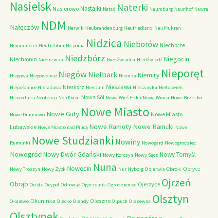
Nasielsk
Naterki
Nastajki
Nasierowo
Natać
Naumburg
Naunhof
Nawra
NDM
Nałęczów
Nerwik
Neubrandenburg
Neufriedland
Neu Mukran
Nidzica
Nieborów
Niechorze
Neumunster
Neutrebbin
Nicponia
Niedzbórz
Niegocin
Niechłonin
Niedrzwica
Niedźwiadna
Niedźwiedź
Nieporęt
Niegów
Nielbark
Niemiry
Niegowa
Niegowonice
Niemica
Nieszawa
Nieskórz
Niepołomice
Nieradowo
Niestum
Nieszawka
Nietoperek
Nowa Sól
Niewodnica
Nootdorp
Nordhavn
Nowa Wieś Ełcka
Nowa Wrona
Nowe Brzesko
Nowe Miasto
Nowe Guty
Nowe Miasto
Nowe Duninowo
Nowe Ramoty
Nowe Ramuki
Lubawskie
Nowe Miasto nad Pilicą
Nowe
Nowe Studzianki
Nowiny
Rumunki
Nowogard
Nowogrodziec
Nowogród
Nowy Dwór Gdański
Nowy Tomyśl
Nowy Korczyn
Nowy Sącz
Nuna
Nowęcin
Obryte
Nowy Troszyn
Nowy Zyck
Nur
Nyborg
Obierwia
Obroki
Ojrzeń
Obrąb
Ojerzyce
Ocięte
Ocypel
Odrowąż
Ogorzelnik
Ogrodzieniec
Olsztyn
Okuninka
Oleszno
Okalewo
Olecko
Olendy
Olpuch
Olszewka
Olsztynek