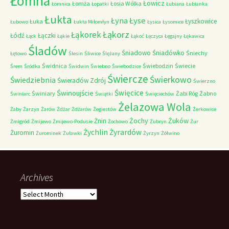
Łomna
Łowicz
Łomża
Łosia Wólka
Łomnica
Łopatki
Łubiana
Łubianka
Łukta
Łyna
Łyse
Łyszkowice
Łuka
Łubowo
Łukta Miłomłyn
Łysica
Łysomice
Łąkorz
Łąkorek
Łódź
Łączki
Łąck
Łąkie
Łąkoć
Łęczyca
Łęgajny
Łękawica
Śladów
Śniadowo
Śniadówko
Śniechy
Łętowo
Ślesin
Śliwice
Ślężany
Świdnica
Świebodzin
Świecie
Śrem
Śródka
Świdwin
Świebno
Świebodzice
Świercze
Świerkowo
Świedziebnia
Świeradów Zdrój
Świerzno
Świnoujście
Święcice
Świniary
Żabi Róg
Żabno
Świniarc
Świątki
Święciechów
Żelazowa Wola
Żaby
Żarzyn
Żarów
Żdżar
Żdżarów
Żegiestów
Żerkowice
Żochy
Żuków
Żnin
Żmigród
Żmijewo
Żmijewo-Podusie
Żochowo
Żubryn
Żur
Żychlin
Żyrardów
Żuromin
Żurominek
Żuławki
Żyrzyn
Żółwino
Archives
Archives