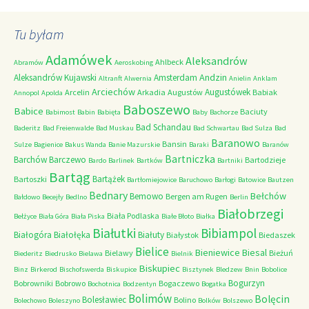
Tu byłam
Adamówek
Aleksandrów
Ahlbeck
Abramów
Aeroskobing
Andzin
Aleksandrów Kujawski
Amsterdam
Altranft
Alwernia
Anielin
Anklam
Arciechów
Augustówek
Arcelin
Arkadia
Augustów
Babiak
Annopol
Apolda
Baboszewo
Babice
Baciuty
Babimost
Babin
Babięta
Baby
Bachorze
Bad Schandau
Baderitz
Bad Freienwalde
Bad Muskau
Bad Schwartau
Bad Sulza
Bad
Baranowo
Bansin
Sulze
Bagienice
Bakus Wanda
Banie Mazurskie
Baraki
Baranów
Bartniczka
Barchów
Barczewo
Bartodzieje
Bardo
Barlinek
Bartków
Bartniki
Bartąg
Bartążek
Bartoszki
Bartłomiejowice
Baruchowo
Barłogi
Batowice
Bautzen
Bednary
Bełchów
Bemowo
Bergen am Rugen
Bałdowo
Becejły
Bedlno
Berlin
Białobrzegi
Biała Podlaska
Bełżyce
Biała Góra
Biała Piska
Białe Błoto
Białka
Białutki
Bibiampol
Białogóra
Białołęka
Białuty
Białystok
Biedaszek
Bielice
Bieniewice
Biesal
Bielawy
Bieżuń
Biederitz
Biedrusko
Bielawa
Bielnik
Biskupiec
Binz
Birkerod
Bischofswerda
Biskupice
Bisztynek
Bledzew
Bnin
Bobolice
Bogurzyn
Bobrowniki
Bobrowo
Bogaczewo
Bochotnica
Bodzentyn
Bogatka
Bolimów
Bolęcin
Bolesławiec
Bolino
Bolechowo
Boleszyno
Bolków
Bolszewo