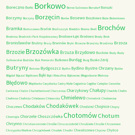
Borkowo
Boreczno
Borki
Borsuki
Borne Sulinowo
Borsdorf
Borzęcin
Borzymy
Bosewo
Boszkowo
Borzyny
Borów
Boże
Bożenkowo
Brochów
Bramka
Brańsk
Bratuszewo
Brańszczyk
Breddin
Brema
Breń
Brodowe Łąki
Brodowo
Brodnica
Brodnicki Park Krajobrazowy
Brody
Brok
Bronisławów
Brzoza
Bruliny
Brwinów
Brusy
Bryki
Brzezie
Brzeziny
Brzeźnica
Brzozówka
Brzozie
Brzydowo
Brzuza
Buckow
Budy
Budy
Burdąg
Bulkowo
Busko Zdrój
Sulkowskie
Budzów
Buk Pomorski
Burg
Butryny
Bystre Chrzany
Bydgoszcz
Bydlino
Butzow
Bydlin
Bytów
Bąki
Bógdał
Bączal
Bądkowo
Bąki Wieczfnia
Bąkowiec
Błogosławie
Błotnica
Błędowo
Błędówko
Cecylówka
Cedry Małe
Cegielnia
Cegłów
Celejów
Ceranów
Chałupy
Charzykowy
Cerkwica
Chalin
Charlottenlund
Charsznica
Chechło
Chełm
Chmielewo
Chełmno
Chełmża
Chlebowo
Chlewiska
Chmielnik
Chobienice
Chodakówek
Chodaków
Chojnice
Choczewo
Chodzież
Chojny
Chotomów
Chotum
Chorzele
Choszczówka
Chomiąża
Chrcynno
Christiansminde
Chrośle
Chruszczobród
Chruściele
Chruśle
Chrzanowo
Chwaliszewo
Chylice
Chrzypsko Wielkie
Chrząchówek
Chudek
Chudki
Chycina