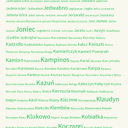
Jastrzębia Góra
Jedlanka
Jaszkowo
Jawiszowice
Jawor
Jaworze
Jedliński
Jedwabno
Jednorożec
Jedwabne
Jeglin
Jeglijowiec
Jelcz-Laskowice
Jerzwałd
Jelenia Góra
Jeziorany
Jeleń
Jemna
Jerichov
Jerwałd
Jezierzyce
Jeżewo
Jeże
Jezioro
Jezioro Rożnowskie
jezioro Wulpińskie
Jeziorszczyzna
Jeżów
Joniec
Jurzyn
Jurata
Jugowice
Jonava
Julinek
Juliszew
Jurki
Józefkowo
Józefów
Jędrzejów
Kaczorowo
Kaczory
Kaczkowo
Kaczorowy
Kadyny
Kadzidło
Kaliszki
Kalisz
Kadłubówka
Kajetany
Kajkowo
Kalisko
Kalisz
Kamieńczyk
Kamień Pomorski
Pomorski
Kalvarija
Kamienna Knieja
Kampinos
Kamion
Karaś
Kamionka
Karczmisko
Kaputy
Karczew
Karpa
Karniewo
Karolew
Karolino
Karolinowo
Karlsdorf
Karnin
Karpacz
Karwica
Kaunas
Karpniki
Karwia
Karwik
Kawki
Kawęczyn
Kazimierz
Kazimierz Dolny
Kazuń
Kałuszyn
Kałęczyn
Kcynia
Kazimierzowo
Kaznów
Kałeczyny
Kaługa
Kiernozia
Kiezmark
Kielce
Kerszek
Kicin
Kiciny
Kiekrz
Kiełbaski
Kiełkowice
Klaudyn
Kiścinne
Kikół
Kisiny
Kiełpin
Kilonia
Kiełpino
Klampenborg
Klembów
Klekotki
Klewinowo
Klewki
Kleczew
Kleinkoschen
Kleszczów
Klukowo
Kobiałka
Kniewo
Kluczewo
Kluki
Klępsk
Knieja
Kobylanka
Koczargi
Kobyłka
Kociesze
Kocień Wielki
Kociołek
Koczała
Kodeń
Kodrąb