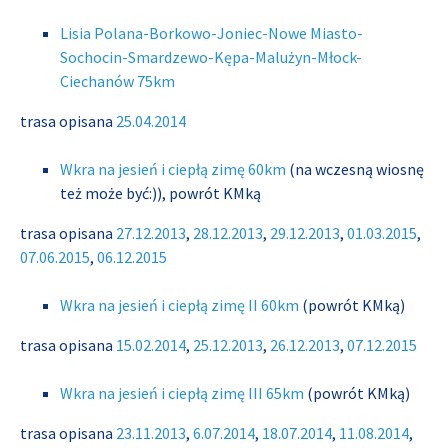
Lisia Polana-Borkowo-Joniec-Nowe Miasto-
Sochocin-Smardzewo-Kępa-Malużyn-Młock-
Ciechanów 75km
trasa opisana
25.04.2014
Wkra na jesień i ciepłą zimę 60km
(na wczesną wiosnę
też może być:)), powrót KMką
trasa opisana
27.12.2013
,
28.12.2013
,
29.12.2013
,
01.03.2015
,
07.06.2015
,
06.12.2015
Wkra na jesień i ciepłą zimę II 60km
(powrót KMką)
trasa opisana
15.02.2014
,
25.12.2013
,
26.12.2013
,
07.12.2015
Wkra na jesień i ciepłą zimę III 65km
(powrót KMką)
trasa opisana
23.11.2013
,
6.07.2014
,
18.07.2014
,
11.08.2014
,