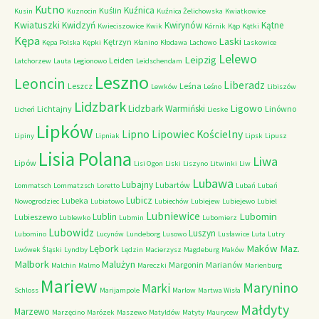
Kutno
Kuźnica
Kuślin
Kusin
Kuznocin
Kuźnica Żelichowska
Kwiatkowice
Kwiatuszki
Kwidzyń
Kwirynów
Kątne
Kwieciszowice
Kwik
Kórnik
Kąp
Kątki
Kępa
Laski
Kętrzyn
Kępa Polska
Kępki
Kłanino
Kłodawa
Lachowo
Laskowice
Lelewo
Leipzig
Leiden
Latchorzew
Lauta
Legionowo
Leidschendam
Leszno
Leoncin
Liberadz
Leszcz
Leśna
Lewków
Leśno
Libiszów
Lidzbark
Ligowo
Lidzbark Warmiński
Lichtajny
Linówno
Licheń
Lieske
Lipków
Lipno
Lipowiec Kościelny
Lipiny
Lipniak
Lipsk
Lipusz
Lisia Polana
Liwa
Lipów
Lisi Ogon
Liski
Liszyno
Litwinki
Liw
Lubawa
Lubajny
Lubartów
Lommatsch
Lommatzsch
Loretto
Lubań
Lubań
Lubicz
Lubeka
Nowogrodziec
Lubiatowo
Lubiechów
Lubiejew
Lubiejewo
Lubiel
Lubniewice
Lubomin
Lublin
Lubieszewo
Lublewko
Lubmin
Lubomierz
Lubowidz
Luszyn
Lubomino
Lucynów
Lundeborg
Lusowo
Lusławice
Luta
Lutry
Maków Maz.
Lębork
Lwówek Śląski
Lyndby
Lędzin
Macierzysz
Magdeburg
Maków
Malbork
Malużyn
Margonin
Marianów
Malchin
Malmo
Mareczki
Marienburg
Mariew
Marynino
Marki
Schloss
Marijampole
Marlow
Martwa Wisła
Małdyty
Marzewo
Marzęcino
Marózek
Maszewo
Matyldów
Matyty
Maurycew