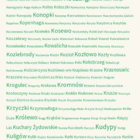
Kolno
Koluszki
Koenigstein
Koge
Kolesin
Komornica
Kompina
Konarzyny
Koniecpol
Konopki
Konin
Konojady
Konradowo
Konotop
Konstancin
Konstantynów Łódzki
Kopenhaga
Korytnica
Korytów
Kopalino
Koronowo
Koryciny
Koryciska
Koryta
Kosewo
Kosewko
Kostrzyn
Korzeniewo
Korzeń
Kostomłoty
Koszajec
Koszalin
Koszelewy
Kotuń
Kowal
Kowalewice
Koszwały
Kosów Lacki
Kotermań
Kotowice
Kowalicha
Kowalewko
Kowalewo
Kowalik
Kownatki
Kownaty
Koziczyn
Kozłowo
Koziebrody
Kozioł
Kozły
Kozin
Kozłówka
Kozienice
Kołobrzeg
Koło
Kołaczkowo
Kołaczyce
Kołbacz
Kołbiel
Kołczewo
Kołodziąż
Krasnosielc
Kościerzyna
Krasne
Koźniewo
Kraplewo
Końskowola
KPN
Kraszew
Kraśnicza Wola
Kraszewo
Kraśnik
Kretowiny
Kroeslin
Krogule
Kromnów
Krogulec
Krokowa
Krosno
Krojanty
Krosno Odrzańskie
Krusze
Krotoszyny
Kruklin
Krukowo
Kruki
Krośnice
Kruklanki
Krusa
Kruszyn
Krynica
Krysiaki
Krutyń
Krynickie
Krysk
Kryspinów
Krzemieniewo
Krzycko
Krzyczki
Krzynowłoga
Króle
Krzynowłoga Mała
Krzyże
Krzyż Wielkopolski
Królewo
Krąków
Księży
Duże
Krągi
Krąpiewnice
Krępice
Książ
Książ Wielki
Kudypy
Kuchary Żydowskie
Las
Kuczbork
Kucice
Kuczyn
Kuligi
Kuligów
Kulik
Kurki
Kurów
Kurowo
Kupin
Kurdwanów
Kury
Kurznia
Kurzętnik