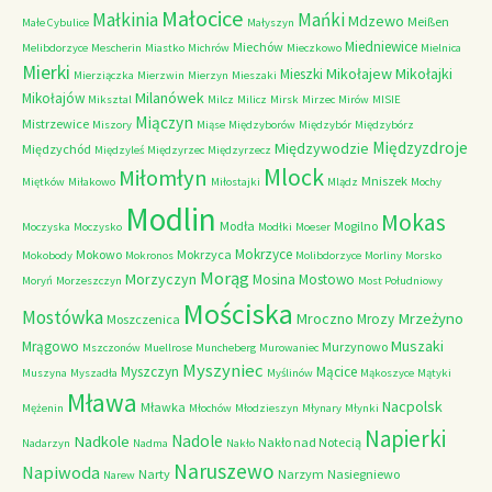
Małocice
Małkinia
Mańki
Mdzewo
Meißen
Małe Cybulice
Małyszyn
Miedniewice
Miechów
Melibdorzyce
Mescherin
Miastko
Michrów
Mieczkowo
Mielnica
Mierki
Mikołajew
Mikołajki
Mieszki
Mierziączka
Mierzwin
Mierzyn
Mieszaki
Milanówek
Mikołajów
Miksztal
Milcz
Milicz
Mirsk
Mirzec
Mirów
MISIE
Miączyn
Mistrzewice
Miszory
Miąse
Międzyborów
Międzybór
Międzybórz
Międzyzdroje
Międzywodzie
Międzychód
Międzyleś
Międzyrzec
Międzyrzecz
Mlock
Miłomłyn
Mniszek
Miętków
Miłakowo
Miłostajki
Mlądz
Mochy
Modlin
Mokas
Modła
Mogilno
Moczyska
Moczysko
Modłki
Moeser
Mokrzyce
Mokowo
Mokrzyca
Mokobody
Mokronos
Molibdorzyce
Morliny
Morsko
Morąg
Morzyczyn
Mosina
Mostowo
Moryń
Morzeszczyn
Most Południowy
Mościska
Mostówka
Mrzeżyno
Mroczno
Mrozy
Moszczenica
Muszaki
Mrągowo
Murzynowo
Mszczonów
Muellrose
Muncheberg
Murowaniec
Myszyniec
Myszczyn
Mącice
Muszyna
Myszadła
Myślinów
Mąkoszyce
Mątyki
Mława
Nacpolsk
Mławka
Mężenin
Młochów
Młodzieszyn
Młynary
Młynki
Napierki
Nadkole
Nadole
Nakło nad Notecią
Nadarzyn
Nadma
Nakło
Naruszewo
Napiwoda
Narty
Narzym
Nasiegniewo
Narew