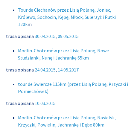
Tour de Ciechanów przez Lisią Polanę, Joniec,
Królewo, Sochocin, Kępę, Młock, Sulerzyż i Rutki
120k
m
trasa opisana
30.04.2015
,
09.05.2015
Modlin-Chotomów przez Lisią Polanę, Nowe
Studzianki, Nunę i Jachrankę 65km
trasa opisana
24.04.2015
,
14.05.2017
tour de Świercze 115km (przez Lisią Polanę, Krzyczki i
Pomiechówek)
trasa opisana
10.03.2015
Modlin-Chotomów przez Lisią Polanę, Nasielsk,
Krzyczki, Powielin, Jachrankę i Dębe 80km