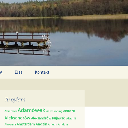
Search
/A
Eliza
Kontakt
for:
Tu byłam
Adamówek
Ahlbeck
Abramów
Aeroskobing
Aleksandrów
Aleksandrów Kujawski
Altranft
Andzin
Amsterdam
Alwernia
Anielin
Anklam