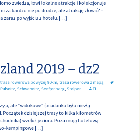
adomo zwiedza, łowi lokalne atrakcje i kolekcjonuje
 za bardzo nie po drodze, ale atrakcję złowić? –
a zaraz po wyjściu z hotelu.
[…]
czland 2019 – dz2
trasa rowerowa powyżej 80km
,
trasa rowerowa z mapą
,
Pulsnitz
,
Schwepnitz
,
Senftenberg
,
Stolpen
EL
rzyła, ale “widokowe” śniadanko było niezłą
Początek dzisiejszej trasy to kilka kilometrów
d chodnika) wzdłuż jeziora. Poza moją hotelową
żowo-kempingowe
[…]