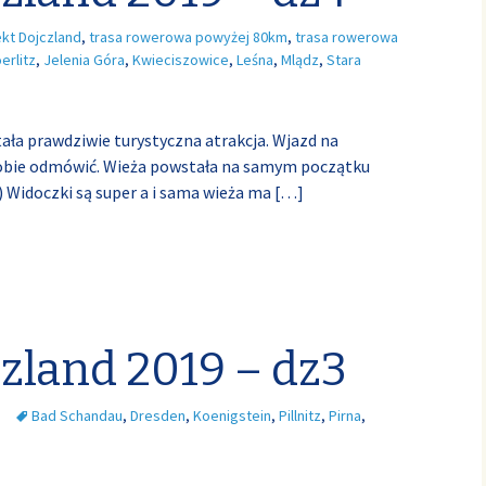
ekt Dojczland
,
trasa rowerowa powyżej 80km
,
trasa rowerowa
erlitz
,
Jelenia Góra
,
Kwieciszowice
,
Leśna
,
Mlądz
,
Stara
ła prawdziwie turystyczna atrakcja. Wjazd na
obie odmówić. Wieża powstała na samym początku
)) Widoczki są super a i sama wieża ma
[…]
czland 2019 – dz3
Bad Schandau
,
Dresden
,
Koenigstein
,
Pillnitz
,
Pirna
,