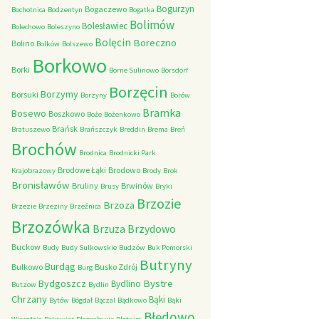
Bogurzyn
Bogaczewo
Bochotnica
Bodzentyn
Bogatka
Bolimów
Bolesławiec
Bolechowo
Boleszyno
Bolęcin
Boreczno
Bolino
Bolków
Bolszewo
Borkowo
Borki
Borne Sulinowo
Borsdorf
Borzęcin
Borzymy
Borsuki
Borzyny
Borów
Bramka
Bosewo
Boszkowo
Boże
Bożenkowo
Brańsk
Bratuszewo
Brańszczyk
Breddin
Brema
Breń
Brochów
Brodnica
Brodnicki Park
Brodowe Łąki
Brodowo
Krajobrazowy
Brody
Brok
Bronisławów
Bruliny
Brwinów
Brusy
Bryki
Brzozie
Brzoza
Brzezie
Brzeziny
Brzeźnica
Brzozówka
Brzydowo
Brzuza
Buckow
Budy
Budy Sulkowskie
Budzów
Buk Pomorski
Butryny
Burdąg
Bulkowo
Busko Zdrój
Burg
Bystre
Bydgoszcz
Bydlino
Butzow
Bydlin
Chrzany
Bąki
Bytów
Bógdał
Bączal
Bądkowo
Bąki
Błędowo