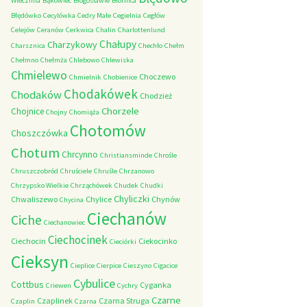
Wieczfnia
Bąkowiec
Błogosławie
Błotnica
Błędówko
Cecylówka
Cedry Małe
Cegielnia
Cegłów
Celejów
Ceranów
Cerkwica
Chalin
Charlottenlund
Chałupy
Charzykowy
Charsznica
Chechło
Chełm
Chełmno
Chełmża
Chlebowo
Chlewiska
Chmielewo
Choczewo
Chmielnik
Chobienice
Chodakówek
Chodaków
Chodzież
Chorzele
Chojnice
Chojny
Chomiąża
Chotomów
Choszczówka
Chotum
Chrcynno
Christiansminde
Chrośle
Chruszczobród
Chruściele
Chruśle
Chrzanowo
Chrzypsko Wielkie
Chrząchówek
Chudek
Chudki
Chyliczki
Chwaliszewo
Chylice
Chynów
Chycina
Ciechanów
Ciche
Ciechanowiec
Ciechocinek
Ciechocin
Ciekocinko
Cieciórki
Cieksyn
Cieplice
Cierpice
Cieszyno
Cigacice
Cybulice
Cottbus
Cyganka
Criewen
Cychry
Czarne
Czaplinek
Czarna Struga
Czaplin
Czarna