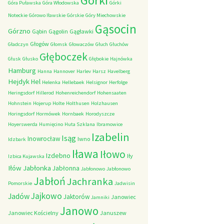
Górki
Góra Puławska
Góra Włodowska
Górki
Noteckie
Górowo Iławskie
Górskie
Góry Miechowskie
Gąsocin
Górzno
Gąbin
Gągolin
Gągławki
Głogów
Gładczyn
Głomsk
Głowaczów
Głuch
Głuchów
Głęboczek
Głusk
Głusko
Głębokie
Hajnówka
Hamburg
Hanna
Hannover
Harlev
Harsz
Havelberg
Hejdyk
Hel
Helenka
Hellebaek
Helsignor
Herfolge
Heringsdorf
Hillerod
Hohenreichendorf
Hohensaaten
Hohnstein
Hojerup
Holte
Holthusen
Holzhausen
Horingsdorf
Hormówek
Hornbaek
Horodyszcze
Hoyerswerda
Humięcino
Huta Szklana
Ibramowice
Izabelin
Isąg
Inowrocław
Iwno
Idzbark
Iława
Iłowo
Izdebno
Iły
Izbica Kujawska
Iłów
Jabłonka
Jabłonna
Jabłonowo
Jabłonowo
Jabłoń
Jachranka
Pomorskie
Jadwisin
Jajkowo
Jadów
Jaktorów
Janowiec
Jamniki
Janowo
Janowiec Kościelny
Januszew