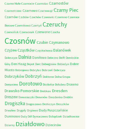
Czarnostów
Czarne Małe
Czarnocin
Czarnolas
Czarny Piec
Czarnowo
Czarnotrzew
Czarnowąż
Czarnów
Czchów
Czechów
Czerewki
Czermno
Czernice
Czeruchy
Borowe
Czernikowo
Czertyń
Czerwone
Czerwińsk
Czerwonak
Czocha
Czosnów
Czubin
Czymanowo
Cząstków
Czyżew
Dalanówek
Częstochowa
Dalnia
Daniłowo
Daleszyce
Debrzno
Delft
Dembskie
Den Haag
Dobre
Góry
Depot
Derc
Dobiegniew
Dobieżyn
Miasto
Dobrojewo
Dobrylas
Dobrzeń
Dobrzyca
Dobrzyń
Dobrzyków
Doktorce
Dolna Grupa
Dorotowo
Drawno
Domaniew
Dosłońce
Dołubno
Dresden
Drawsko Pomorskie
Drebkau
Dreszew
Drewniaczki
Drewnów
Drezdenko
Droblin
Drogiszka
Drogoszewo
Drohiczyn
Droszków
Dudy Puszczańskie
Drwalew
Drygały
Drążewo
Duninowo
Duży Dół
Dymaczewo
Dzbądzek
Dziadkowice
Działdowo
Dziecinów
Dziarny