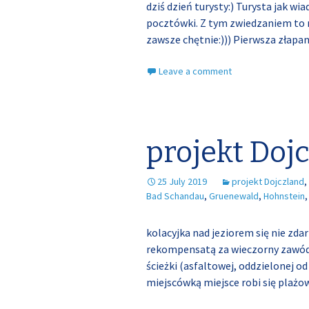
dziś dzień turysty:) Turysta jak wi
pocztówki. Z tym zwiedzaniem to mi
zawsze chętnie:))) Pierwsza złapan
Leave a comment
projekt Doj
25 July 2019
projekt Dojczland
,
Bad Schandau
,
Gruenewald
,
Hohnstein
kolacyjka nad jeziorem się nie zda
rekompensatą za wieczorny zawód. 
ścieżki (asfaltowej, oddzielonej o
miejscówką miejsce robi się pla