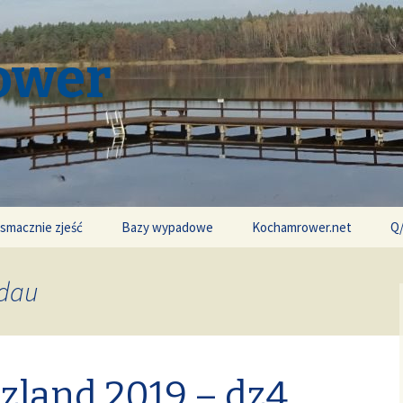
ower
 smacznie zjeść
Bazy wypadowe
Kochamrower.net
Q
ndau
czland 2019 – dz4