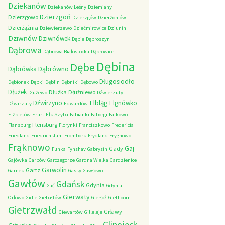
Dziekanów
Dziekanów Leśny
Dziemiany
Dzierzgoń
Dzierzgowo
Dzierzgów
Dzierżoniów
Dzierżążnia
Dziewierzewo
Dziećmirowice
Dziunin
Dziwnów
Dziwnówek
Dąbie
Dąbroszyn
Dąbrowa
Dąbrowa Białostocka
Dąbrowice
Dębina
Dębe
Dąbrówno
Dąbrówka
Długosiodło
Dębionek
Dębki
Dęblin
Dębniki
Dębowo
Dłużek
Dłużka
Dłużniewo
Dłużewo
Dźwierzuty
Elbląg
Dźwirzyno
Elgnówko
Dźwirzuty
Edwardów
Elżbietów
Erurt
Ełk Szyba
Fabianki
Faborgi
Falkowo
Flensburg
Flansburg
Florynki
Franciszkowo
Fredericia
Friedland
Friedrichstahl
Frombork
Frydland
Frygnowo
Frąknowo
Gaj
Gady
Funka
Fynshav
Gabrysin
Gajówka
Garbów
Garczegorze
Gardna Wielka
Gardzienice
Garwolin
Gartz
Garnek
Gassy
Gawłowo
Gawłów
Gdańsk
Gdynia
Gać
Gdynia
Gierwaty
Orłowo
Gidle
Giebałtów
Gierłoż
Giethoorn
Gietrzwałd
Giławy
Giewartów
Gilleleje
Glinojeck