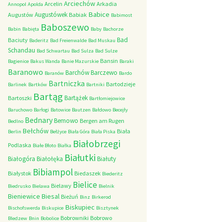
Arciechów
Arcelin
Arkadia
Annopol
Apolda
Babice
Augustówek
Augustów
Babiak
Babimost
Baboszewo
Babin
Babięta
Baby
Bachorze
Bad
Baciuty
Baderitz
Bad Freienwalde
Bad Muskau
Schandau
Bad Schwartau
Bad Sulza
Bad Sulze
Bansin
Bagienice
Bakus Wanda
Banie Mazurskie
Baraki
Baranowo
Barchów
Barczewo
Baranów
Bardo
Bartniczka
Bartodzieje
Barlinek
Bartków
Bartniki
Bartąg
Bartążek
Bartoszki
Bartłomiejowice
Baruchowo
Barłogi
Batowice
Bautzen
Bałdowo
Becejły
Bednary
Bemowo
Bergen am Rugen
Bedlno
Bełchów
Biała
Berlin
Bełżyce
Biała Góra
Biała Piska
Białobrzegi
Podlaska
Białe Błoto
Białka
Białutki
Białogóra
Białołęka
Białuty
Bibiampol
Białystok
Biedaszek
Biederitz
Bielice
Bielawy
Biedrusko
Bielawa
Bielnik
Bieniewice
Biesal
Bieżuń
Binz
Birkerod
Biskupiec
Bischofswerda
Biskupice
Bisztynek
Bobrowniki
Bobrowo
Bledzew
Bnin
Bobolice