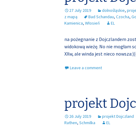
27 July 2019
dolnośląskie
,
proj
z mapą
Bad Schandau
,
Czocha
,
Go
Kamienica
,
Włosień
EL
na pożegnanie z Dojczlandem zosta
widokową wieżę. No nie mogłam s
XXw, ale winda jest nieco nowsza:)
Leave a comment
projekt Doj
26 July 2019
projekt Dojczland
Rathen
,
Schmilka
EL