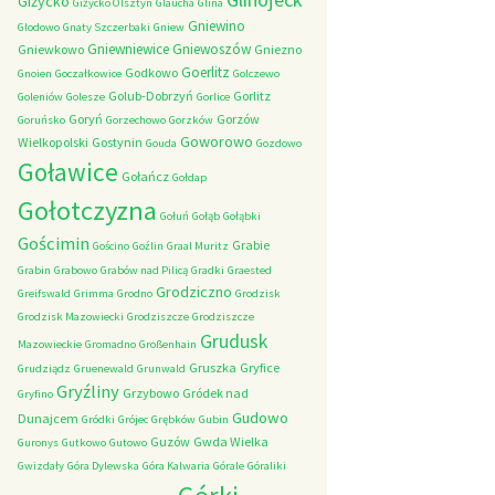
Giżycko
Giżycko Olsztyn
Glaucha
Glina
Gniewino
Glodowo
Gnaty Szczerbaki
Gniew
Gniewniewice
Gniewoszów
Gniewkowo
Gniezno
Goerlitz
Godkowo
Gnoien
Goczałkowice
Golczewo
Golub-Dobrzyń
Gorlitz
Goleniów
Golesze
Gorlice
Goryń
Gorzów
Goruńsko
Gorzechowo
Gorzków
Goworowo
Wielkopolski
Gostynin
Gouda
Gozdowo
Goławice
Gołańcz
Gołdap
Gołotczyzna
Gołuń
Gołąb
Gołąbki
Gościmin
Grabie
Gościno
Goźlin
Graal Muritz
Grabin
Grabowo
Grabów nad Pilicą
Gradki
Graested
Grodziczno
Greifswald
Grimma
Grodno
Grodzisk
Grodzisk Mazowiecki
Grodziszcze
Grodziszcze
Grudusk
Mazowieckie
Gromadno
Großenhain
Gruszka
Gryfice
Grudziądz
Gruenewald
Grunwald
Gryźliny
Grzybowo
Gródek nad
Gryfino
Gudowo
Dunajcem
Gródki
Grójec
Grębków
Gubin
Guzów
Gwda Wielka
Guronys
Gutkowo
Gutowo
Gwizdały
Góra Dylewska
Góra Kalwaria
Górale
Góraliki